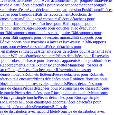
tive
Pièces détachées pour Avec actionnement par poignée rotative
Kits
rrivée d’eau
Pièces détachées pour Avec actionnement par poignée
 et arrivée d’eau
Avec déclenchement par pression PushControl
Pièces
idages pour baignoires
Kits de raccordement
Bouchons de
tèmes porteurs
Habillages
Accessoires
Pièces détachées pour
rts pour lavabos
Pièces détachées pour Bâti-supports pour
ts pour urinoirs
Bâti-supports pour douches avec évacuation
our Bâti-supports pour douches et baignoires
Bâti-supports pour
es pour Bâti-supports pour déversoirs muraux
Bâti-supports pour
Bâti-supports pour machines à laver et lave-vaisselle
Bâti-supports
ports pour éviers
Accessoires
Pièces détachées pour
 en matière synthétique
Attenant
Pièces détachées pour Attenant
Haute
s pour WC, en céramique sanitaire
Pièces détachées pour Réservoirs
 pour Tubes de chasse pour réservoirs apparents
Haute position
Pièces
r Raccordements
Joints
Fixations
Manchettes
Mamelons, rosaces et
astrer Omega
Pièces détachées pour Réservoirs à encastrer
inets flotteurs
Robinets flotteurs
Pièces détachées pour Robinets
réservoirs à encastrer
Pièces détachées pour Robinets flotteurs pour
inets flotteurs pour réservoirs, universels
Pièces détachées pour
mes de chasse
Pièces détachées pour Mécanismes de chasse
Rinçage
le touche
Pièces détachées pour Rinçage double touche
Mécanismes
e
Rinçage simple touche
Pièces détachées pour Rinçage simple
s ML
Tubes ML pour chauffage
Raccords
Pièces détachées pour
raccords, démontables
Fermetures
Boîtes de
s de distribution avec raccord fileté
Nourrice de distribution avec