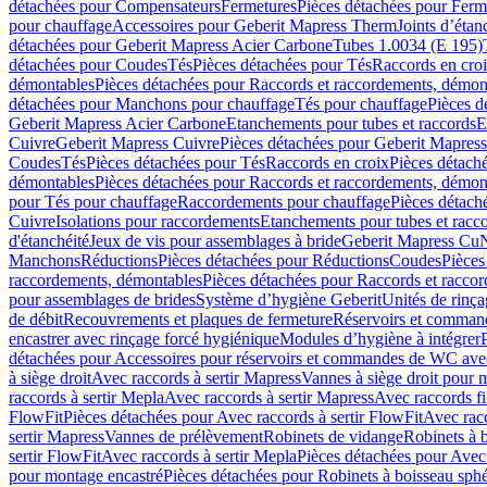
détachées pour Compensateurs
Fermetures
Pièces détachées pour Ferm
pour chauffage
Accessoires pour Geberit Mapress Therm
Joints d’étan
détachées pour Geberit Mapress Acier Carbone
Tubes 1.0034 (E 195)
détachées pour Coudes
Tés
Pièces détachées pour Tés
Raccords en cro
démontables
Pièces détachées pour Raccords et raccordements, démon
détachées pour Manchons pour chauffage
Tés pour chauffage
Pièces d
Geberit Mapress Acier Carbone
Etanchements pour tubes et raccords
E
Cuivre
Geberit Mapress Cuivre
Pièces détachées pour Geberit Mapres
Coudes
Tés
Pièces détachées pour Tés
Raccords en croix
Pièces détach
démontables
Pièces détachées pour Raccords et raccordements, démon
pour Tés pour chauffage
Raccordements pour chauffage
Pièces détach
Cuivre
Isolations pour raccordements
Etanchements pour tubes et racc
d'étanchéité
Jeux de vis pour assemblages à bride
Geberit Mapress Cu
Manchons
Réductions
Pièces détachées pour Réductions
Coudes
Pièces
raccordements, démontables
Pièces détachées pour Raccords et racco
pour assemblages de brides
Système d’hygiène Geberit
Unités de rinç
de débit
Recouvrements et plaques de fermeture
Réservoirs et comman
encastrer avec rinçage forcé hygiénique
Modules d’hygiène à intégrer
détachées pour Accessoires pour réservoirs et commandes de WC avec
à siège droit
Avec raccords à sertir Mapress
Vannes à siège droit pour 
raccords à sertir Mepla
Avec raccords à sertir Mapress
Avec raccords fi
FlowFit
Pièces détachées pour Avec raccords à sertir FlowFit
Avec racc
sertir Mapress
Vannes de prélèvement
Robinets de vidange
Robinets à 
sertir FlowFit
Avec raccords à sertir Mepla
Pièces détachées pour Avec 
pour montage encastré
Pièces détachées pour Robinets à boisseau sph