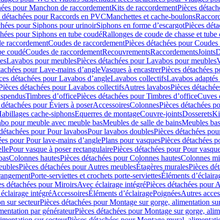
hées pour Manchon de raccordement
Kits de raccordement
Pièces détach
s détachées pour Raccords en PVC
Manchettes et cache-boulons
Raccord
chées pour Siphons pour urinoir
Siphons en forme d’escargot
Pièces dét
chées pour Siphons en tube coudé
Rallonges de coude de chasse et tube 
de raccordement
Coudes de raccordement
Pièces détachées pour Coudes
be coudé
Coudes de raccordement
Recouvrements
Raccordements
Joints
D
es
Lavabos pour meubles
Pièces détachées pour Lavabos pour meubles
V
tachées pour Lave-mains d’angle
Vasques à encastrer
Pièces détachées p
ces détachées pour Lavabos d’angle
Lavabos collectifs
Lavabos adapté
Pièces détachées pour Lavabos collectifs
Autres lavabos
Pièces détachée
uspendus
Timbres dʼoffice
Pièces détachées pour Timbres dʼoffice
Cuves d
 détachées pour Éviers à poser
Accessoires
Colonnes
Pièces détachées p
abillages cache-siphons
Equerres de montage
Couvre-joints
Dosserets
Ki
vabo pour meuble avec meuble bas
Meubles de salle de bains
Meubles bas
 détachées pour Pour lavabos
Pour lavabos doubles
Pièces détachées pou
ées pour Pour lave-mains d’angle
Plans pour vasques
Pièces détachées p
lle
Pour vasque à poser rectangulaire
Pièces détachées pour Pour vasque
bas
Colonnes hautes
Pièces détachées pour Colonnes hautes
Colonnes mi
eubles
Pièces détachées pour Autres meubles
Étagères murales
Pièces dé
 rangement
Porte-serviettes et crochets porte-serviettes
Éléments d’éclaira
es détachées pour Miroirs
Avec éclairage intégré
Pièces détachées pour A
éclairage intégré
Accessoires
Éléments d’éclairage
Poignées
Autres acces
n sur secteur
Pièces détachées pour Montage sur gorge, alimentation sur
mentation par générateur
Pièces détachées pour Montage sur gorge, alim
imentation sur secteur
Pièces détachées pour Montage mural, alimentatio