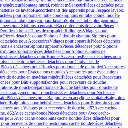
r générateur
Montage mural, robinet mélangeur
Pièces détachées pour
netteries de lavabo
Raccordements des appareils pour l’espace lavabo,
tachées pour Siphons en tube coudé
Siphons en tube coudé, modèle
Siphons à tube plongeur pour lavabo
Siphons à tube plongeur pour
achées pour Siphons à encastrer
Raccordements de lavabo
Pièces
Douilles à braser
Tubes de trop-plein
Rallonges
Vidages pour
re
Pièces détachées pour Siphons à double chambre
Siphons pour
 détachées pour Accessoires
Vidages pour appareils
Pièces détachées
hons à encastrer
Siphons apparents
Pièces détachées pour Siphons
rs muraux
Siphons
Pièces détachées pour Siphons
Coudes de
des
Pièces détachées pour Bondes
Accessoires
Pièces détachées pour
nivelles de douche
Pièces détachées pour Canivelles de
d
Pièces détachées pour Bondes pour douche de plain-pied
Accessoires
 détachées pour Evacuations murales
Accessoires pour évacuations
urs de douche en matériau minéral
Pièces détachées pour Receveurs
achées pour Bâti-supports
Bondes pour receveurs de douche
arations de douche
Séparations de douche latérales pour douche de
hes de rangement pour douches
Pièces détachées pour Niches de
aire
Pièces détachées pour Baignoires en acrylique sanitaire
Baignoires
inéral
Baignoires pour bébés
Pièces détachées pour Baignoires pour
tachées pour Vidages pour receveurs de douche, d52
Avec cache-
che, d62
Avec cache-bonde
Pièces détachées pour Avec cache-
ées pour Avec cache-bonde
Sans cache-bonde
Pièces détachées pour
 pour receveurs de douche Sestra
Sans cache-bonde
Pièces détachées