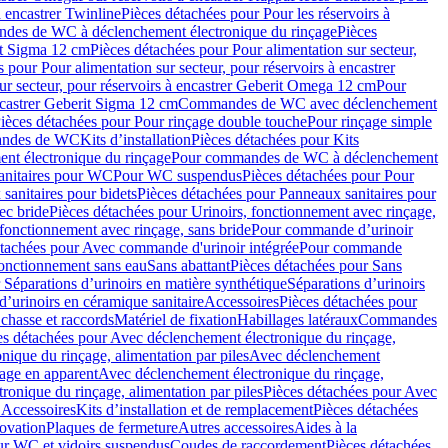
à encastrer Twinline
Pièces détachées pour Pour les réservoirs à
es de WC à déclenchement électronique du rinçage
Pièces
rit Sigma 12 cm
Pièces détachées pour Pour alimentation sur secteur,
 pour Pour alimentation sur secteur, pour réservoirs à encastrer
ur secteur, pour réservoirs à encastrer Geberit Omega 12 cm
Pour
encastrer Geberit Sigma 12 cm
Commandes de WC avec déclenchement
ièces détachées pour Pour rinçage double touche
Pour rinçage simple
mandes de WC
Kits d’installation
Pièces détachées pour Kits
nt électronique du rinçage
Pour commandes de WC à déclenchement
anitaires pour WC
Pour WC suspendus
Pièces détachées pour Pour
sanitaires pour bidets
Pièces détachées pour Panneaux sanitaires pour
ec bride
Pièces détachées pour Urinoirs, fonctionnement avec rinçage,
 fonctionnement avec rinçage, sans bride
Pour commande d’urinoir
étachées pour Avec commande d'urinoir intégrée
Pour commande
fonctionnement sans eau
Sans abattant
Pièces détachées pour Sans
 Séparations d’urinoirs en matière synthétique
Séparations d’urinoirs
d’urinoirs en céramique sanitaire
Accessoires
Pièces détachées pour
chasse et raccords
Matériel de fixation
Habillages latéraux
Commandes
es détachées pour Avec déclenchement électronique du rinçage,
ique du rinçage, alimentation par piles
Avec déclenchement
age en apparent
Avec déclenchement électronique du rinçage,
onique du rinçage, alimentation par piles
Pièces détachées pour Avec
 Accessoires
Kits d’installation et de remplacement
Pièces détachées
novation
Plaques de fermeture
Autres accessoires
Aides à la
ur WC et vidoirs suspendus
Coudes de raccordement
Pièces détachées