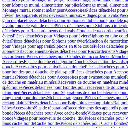
pour Montage mural, alimentation par piles
Montage mural, alimentati
Montage mural, robinet mélangeur
Accessoires
Pièces détachées pour 
l’évier, les appareils et les déversoirs muraux
Vidages pour lavabo
Pièc
gain de place
Pièces détachées pour Siphons en tube coudé, modèle ga
lavabo, modèle gain de place
Pièces détachées pour Siphons à tube pl
détachées pour Raccordements de lavabo
Coudes de raccordement
Rec
éviers
Pièces détachées pour Vidages pour éviers
Siphons en tube cou
évier
Pièces détachées pour Siphons pour évier
Manchon de raccordem
pour Vidages pour appareils
Siphons en tube coudé
Pièces détachées p
apparents
Raccordements
Pièces détachées pour Raccordements
Vidage
raccordement
Pièces détachées pour Coudes de raccordement
Manchon
Accessoires
Espace douche et baignoire
Douches
Évacuation des sols 
douche
Accessoires pour canivelles de douche
Pièces détachées pour A
pour bondes pour douche de plain-pied
Pièces détachées pour Accesso
murales
Pièces détachées pour Accessoires pour évacuations murales
R
de douche en matériau minéral
Receveurs de douche en matériau miné
spécifiques
Pièces détachées pour Bondes pour receveurs de douche s
plain-pied
Pièces détachées pour Séparations de douche latérales pour
rangement pour douches
Niches de rangement
Pièces détachées pour 
rectangulaires
Pièces détachées pour Baignoires rectangulaires
Baignoi
bébés
Accessoires
Kits de réparation
Raccordements des appareils pour 
bonde
Pièces détachées pour Avec cache-bonde
Vidages pour receveur
bonde
Vidages pour receveurs de douche, d90
Pièces détachées pour 
Sans cache-bonde
Cache-bondes
Pièces détachées pour Cache-bondes