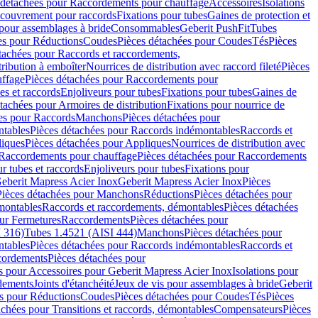
 détachées pour Raccordements pour chauffage
Accessoires
Isolations
couvrement pour raccords
Fixations pour tubes
Gaines de protection et
 pour assemblages à bride
Consommables
Geberit PushFit
Tubes
es pour Réductions
Coudes
Pièces détachées pour Coudes
Tés
Pièces
tachées pour Raccords et raccordements,
tribution à emboîter
Nourrices de distribution avec raccord fileté
Pièces
ffage
Pièces détachées pour Raccordements pour
s et raccords
Enjoliveurs pour tubes
Fixations pour tubes
Gaines de
tachées pour Armoires de distribution
Fixations pour nourrice de
es pour Raccords
Manchons
Pièces détachées pour
tables
Pièces détachées pour Raccords indémontables
Raccords et
iques
Pièces détachées pour Appliques
Nourrices de distribution avec
Raccordements pour chauffage
Pièces détachées pour Raccordements
 tubes et raccords
Enjoliveurs pour tubes
Fixations pour
eberit Mapress Acier Inox
Geberit Mapress Acier Inox
Pièces
Pièces détachées pour Manchons
Réductions
Pièces détachées pour
montables
Raccords et raccordements, démontables
Pièces détachées
ur Fermetures
Raccordements
Pièces détachées pour
 316)
Tubes 1.4521 (AISI 444)
Manchons
Pièces détachées pour
tables
Pièces détachées pour Raccords indémontables
Raccords et
ordements
Pièces détachées pour
s pour Accessoires pour Geberit Mapress Acier Inox
Isolations pour
rdements
Joints d'étanchéité
Jeux de vis pour assemblages à bride
Geberit
s pour Réductions
Coudes
Pièces détachées pour Coudes
Tés
Pièces
achées pour Transitions et raccords, démontables
Compensateurs
Pièces