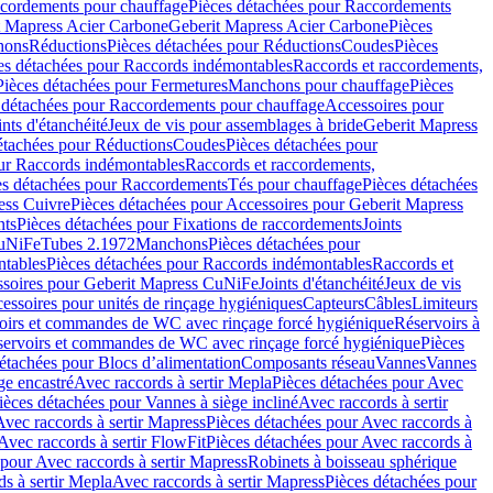
cordements pour chauffage
Pièces détachées pour Raccordements
t Mapress Acier Carbone
Geberit Mapress Acier Carbone
Pièces
hons
Réductions
Pièces détachées pour Réductions
Coudes
Pièces
es détachées pour Raccords indémontables
Raccords et raccordements,
Pièces détachées pour Fermetures
Manchons pour chauffage
Pièces
 détachées pour Raccordements pour chauffage
Accessoires pour
ints d'étanchéité
Jeux de vis pour assemblages à bride
Geberit Mapress
étachées pour Réductions
Coudes
Pièces détachées pour
ur Raccords indémontables
Raccords et raccordements,
es détachées pour Raccordements
Tés pour chauffage
Pièces détachées
ess Cuivre
Pièces détachées pour Accessoires pour Geberit Mapress
nts
Pièces détachées pour Fixations de raccordements
Joints
CuNiFe
Tubes 2.1972
Manchons
Pièces détachées pour
tables
Pièces détachées pour Raccords indémontables
Raccords et
soires pour Geberit Mapress CuNiFe
Joints d'étanchéité
Jeux de vis
essoires pour unités de rinçage hygiéniques
Capteurs
Câbles
Limiteurs
voirs et commandes de WC avec rinçage forcé hygiénique
Réservoirs à
éservoirs et commandes de WC avec rinçage forcé hygiénique
Pièces
étachées pour Blocs d’alimentation
Composants réseau
Vannes
Vannes
ge encastré
Avec raccords à sertir Mepla
Pièces détachées pour Avec
ièces détachées pour Vannes à siège incliné
Avec raccords à sertir
Avec raccords à sertir Mapress
Pièces détachées pour Avec raccords à
Avec raccords à sertir FlowFit
Pièces détachées pour Avec raccords à
 pour Avec raccords à sertir Mapress
Robinets à boisseau sphérique
s à sertir Mepla
Avec raccords à sertir Mapress
Pièces détachées pour