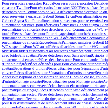
Pour réservoirs à encastrer Kappa
Pour réservoirs à encastrer Delta
Piè
encastrer Twinline
Pour réservoirs à encastrer 300T
Pièces détachées p
détachées pour Commandes de WC à déclenchement électronique du 
pour réservoirs à encastrer Geberit Sigma 12 cm
Pour alimentation sur
Geberit Sigma 8 cm
Pour alimentation sur secteur, pour réservoirs à 
alimentation par piles, pour réservoirs à encastrer Geberit Sigma 12 c
pneumatique du rinçage
Pièces détachées pour Commandes de WC ave
touche
Pièces détachées pour Pour rinçage simple touche
Accessoires
d’installation
Pour commandes de WC à déclenchement électronique d
pneumatique du rinçage
Raccordements
Panneaux sanitaires Geberit M
WC suspendus
Pour WC au sol
Pièces détachées pour Pour WC au sol
bidets
Pour bidets suspendus et au sol
Pièces détachées pour Pour bidet
avec bride
Sans abattant
Pièces détachées pour Sans abattant
Urinoirs, 
apparente ou à encastrer
Pièces détachées pour Pour commande d’urino
d'urinoir intégrée
Pièces détachées pour Pour commande d'urinoir inté
abattant
Séparations d’urinoirs
Pièces détachées pour Séparations d’uri
en verre
Pièces détachées pour Séparations d’urinoirs en verre
Séparati
Accessoires
Siphons et accessoires de siphon
Tubes de chasse, coudes 
dʼurinoir
Montage encastré
Pièces détachées pour Montage encastré
Ave
alimentation sur secteur
Avec déclenchement électronique du rinçage, a
pneumatique du rinçage
Pièces détachées pour Avec déclenchement p
alimentation sur secteur
Pièces détachées pour Avec déclenchement élec
déclenchement électronique du rinçage, alimentation par piles
Avec dé
pour Kits d’installation et de remplacement
Tubes de chasse, coudes de
commande
Raccordements des appareils pour WC, urinoirs et bidets
Vi