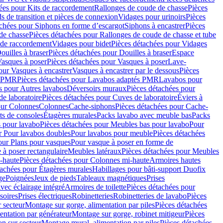
ées pour Kits de raccordement
Rallonges de coude de chasse
Pièces
s de transition et pièces de connexion
Vidages pour urinoirs
Pièces
achées pour Siphons en forme d’escargot
Siphons à encastrer
Pièces
de chasse
Pièces détachées pour Rallonges de coude de chasse et tube
 de raccordement
Vidages pour bidet
Pièces détachées pour Vidages
ouilles à braser
Pièces détachées pour Douilles à braser
Espace
asques à poser
Pièces détachées pour Vasques à poser
Lave-
our Vasques à encastrer
Vasques à encastrer par le dessous
Pièces
s PMR
Pièces détachées pour Lavabos adaptés PMR
Lavabos pour
s pour Autres lavabos
Déversoirs muraux
Pièces détachées pour
e laboratoire
Pièces détachées pour Cuves de laboratoire
Éviers à
our Colonnes
Colonnes
Cache-siphons
Pièces détachées pour Cache-
ts de consoles
Étagères murales
Packs lavabo avec meuble bas
Packs
 pour lavabo
Pièces détachées pour Meubles bas pour lavabo
Pour
r Pour lavabos doubles
Pour lavabos pour meuble
Pièces détachées
our Plans pour vasques
Pour vasque à poser en forme de
 à poser rectangulaire
Meubles latéraux
Pièces détachées pour Meubles
-haute
Pièces détachées pour Colonnes mi-haute
Armoires hautes
tachées pour Étagères murales
Habillages pour bâti-support Duofix
ge
Poignées
Jeux de pieds
Tableaux magnétiques
Prises
vec éclairage intégré
Armoires de toilette
Pièces détachées pour
soires
Prises électriques
Robinetteries
Robinetteries de lavabo
Pièces
 secteur
Montage sur gorge, alimentation par piles
Pièces détachées
entation par générateur
Montage sur gorge, robinet mitigeur
Pièces
n sur secteur
Montage mural, alimentation par piles
Pièces détachées