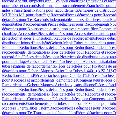
raccord à sertir
Compteurs d'eau
Tés pour chauffage
Transitions et rac
pour tubes et raccords
Isolations pour raccordements
Étanchéités pour t
aides à l'insertion
Fixations pour raccordements
Armoires de distributi
ML
Tubes ML pour chauffage
Raccords
Pièces détachées pour Raccor
détachées pour Tés
Raccords indémontables
Pièces détachées pour Ra
démontables
Raccordements
Pièces détachées pour Raccordements
Nou
détachées pour Nourrices de distribution avec raccord fileté
Compteurs
chauffage
Accessoires
Pièces détachées pour Accessoires
Isolations pou
protection et aides à l'insertion
Fixations de raccordements
Pièces déta
distribution
Joints d'étanchéité
Geberit Mepla
Tubes multicouches pour 
Manchons
Réductions
Pièces détachées pour Réductions
Coudes
Pièces
raccordements, démontables
Pièces détachées pour Raccords et racco
raccord fileté
Pièces détachées pour Nourrices de distribution avec racc
pour chauffage
Accessoires
Pièces détachées pour Accessoires
Isolatio
tubes
Fixations de raccordements
Pièces détachées pour Fixations de 
détachées pour Geberit Mapress Acier Inox
Tubes 1.4401 (AISI 316)
T
Réductions
Coudes
Pièces détachées pour Coudes
Tés
Pièces détachées
pour Raccords et raccordements, démontables
Compensateurs
Pièces 
Raccordements
Geberit Mapress Acier Inox, sans silicone
Pièces détac
Manchons
Réductions
Pièces détachées pour Réductions
Coudes
Pièces
raccordements, démontables
Pièces détachées pour Raccords et racco
Raccordements
Compensateurs
Pièces détachées pour Compensateurs
T
raccordements
Etanchements pour tubes et raccords
Fixations pour tub
Mapress Therm
Tubes Therm
Raccords
Pièces détachées pour Raccord
détachées pour Tés
Transitions indémontables
Pièces détachées pour T