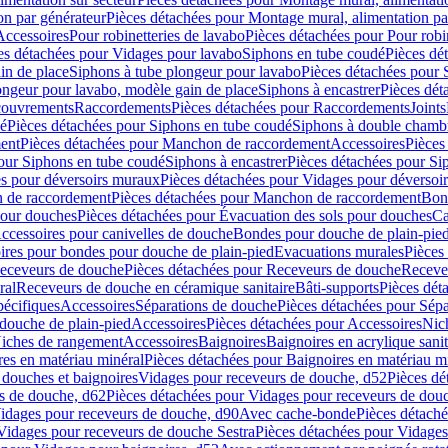
on par générateur
Pièces détachées pour Montage mural, alimentation pa
Accessoires
Pour robinetteries de lavabo
Pièces détachées pour Pour robi
es détachées pour Vidages pour lavabo
Siphons en tube coudé
Pièces dé
in de place
Siphons à tube plongeur pour lavabo
Pièces détachées pour 
ongeur pour lavabo, modèle gain de place
Siphons à encastrer
Pièces dét
ouvrements
Raccordements
Pièces détachées pour Raccordements
Joints
dé
Pièces détachées pour Siphons en tube coudé
Siphons à double chamb
ent
Pièces détachées pour Manchon de raccordement
Accessoires
Pièces
our Siphons en tube coudé
Siphons à encastrer
Pièces détachées pour Sip
s pour déversoirs muraux
Pièces détachées pour Vidages pour déversoi
 de raccordement
Pièces détachées pour Manchon de raccordement
Bon
pour douches
Pièces détachées pour Évacuation des sols pour douches
Ca
ccessoires pour canivelles de douche
Bondes pour douche de plain-pie
ires pour bondes pour douche de plain-pied
Evacuations murales
Pièces
eceveurs de douche
Pièces détachées pour Receveurs de douche
Receve
ral
Receveurs de douche en céramique sanitaire
Bâti-supports
Pièces dét
pécifiques
Accessoires
Séparations de douche
Pièces détachées pour Sép
 douche de plain-pied
Accessoires
Pièces détachées pour Accessoires
Nic
Niches de rangement
Accessoires
Baignoires
Baignoires en acrylique sanit
res en matériau minéral
Pièces détachées pour Baignoires en matériau m
douches et baignoires
Vidages pour receveurs de douche, d52
Pièces dé
s de douche, d62
Pièces détachées pour Vidages pour receveurs de dou
Vidages pour receveurs de douche, d90
Avec cache-bonde
Pièces détach
Vidages pour receveurs de douche Sestra
Pièces détachées pour Vidages