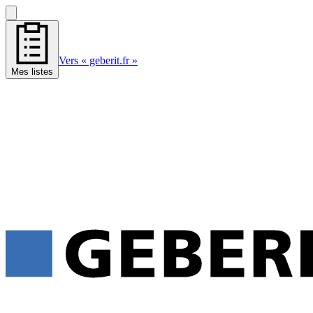
Vers « geberit.fr »
Mes listes