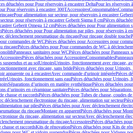
ces détachées pour Pour réservoirs à encastrer Delta
Pour les réservoirs 
our Pour réservoirs à encastrer 300T
Accessoires
Consommables
Command
rinçage
Pour alimentation sur secteur, pour réservoirs à encastrer Gebe
 secteur, pour réservoirs à encastrer Geberit Sigma 8 cm
Pièces détachées
encastrer Geberit Omega 12 cm
Pièces détachées pour Pour alimentation s
m
Pièces détachées pour Pour alimentation par piles, pour réservoirs à 
c déclenchement pneumatique du rinçage
Pour rinçage double touche
P
 pour commandes de WC
Pièces détachées pour Accessoires pour com
u rinçage
Pièces détachées pour Pour commandes de WC à déclencheme
onolith
Panneaux sanitaires pour WC
Pièces détachées pour Panneaux s
Accessoires
Pièces détachées pour Accessoires
Consommables
Panneaux 
s suspendus et au sol
Urinoirs
Urinoirs, fonctionnement avec rinçage, av
fonctionnement avec rinçage, sans bride
Pièces détachées pour Urinoirs,
ir apparente ou à encastrer
Avec commande d'urinoir intégrée
Pièces d
grée
Urinoirs, fonctionnement sans eau
Pièces détachées pour Urinoirs, 
noirs
Séparations d’urinoirs en matière synthétique
Pièces détachées pour
ons d’urinoirs en céramique sanitaire
Pièces détachées pour Séparations 
de chasse et raccords
Pièces détachées pour Tubes de chasse, coudes de 
c déclenchement électronique du rinçage, alimentation sur secteur
Pièc
limentation par piles
Pièces détachées pour Avec déclenchement électron
neumatique du rinçage
Montage en apparent
Pièces détachées pour Mont
tronique du rinçage, alimentation sur secteur
Avec déclenchement électr
clenchement pneumatique du rinçage
Accessoires
Pièces détachées pour
 chasse et raccords
Kits de rénovation
Pièces détachées pour Kits de ré
dages pour WC et vidoirs suspendus
Pièces détachées pour Vidages po