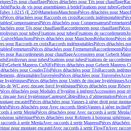
etures
Tés pour chauffage
Pièces détachées pour Tés pour chauffage
Rac
chéité
Packs de vis pour assemblages à bride
Fixations pour tubes
Geberi
Tubes 1.0215 (E 220)
Mamelons
Manchons
Pièces détachées pour Manc
ix
Pièces détachées pour Raccords en croix
Raccords indémontables
Pièc
tables
Compensateurs
Pièces détachées pour Compensateurs
Fermetures
étachées pour Tés pour chauffage
Raccordements pour chauffage
Pièces
njoliveurs pour tubes
Fixations pour tubes
Fixations de raccordements
Jo
s Cuivre
Manchons
Pièces détachées pour Manchons
Réductions
Pièces d
ées pour Raccords en croix
Raccords indémontables
Pièces détachées po
tables
Fermetures
Pièces détachées pour Fermetures
Raccordements
Pièc
ées pour Raccordements pour chauffage
Accessoires pour Geberit Mapr
ords
Enjoliveurs pour tubes
Fixations pour tubes
Fixations de raccordeme
NiFe
Geberit Mapress CuNiFe
Pièces détachées pour Geberit Mapress 
 détachées pour Coudes
Tés
Pièces détachées pour Tés
Raccords indémon
rdements, démontables
Traversées
Pièces détachées pour Traversées
Acces
age hygiéniques
Pièces détachées pour Unités de rinçage hygiéniques
Acc
des de WC avec rinçage forcé hygiénique
Pièces détachées pour Réser
Pièces détachées pour Modules d’hygiène à intégrer
Accessoires pour r
 rinçage forcé hygiénique
Capteurs
Câbles
Blocs d’alimentation
Pièces d
montage encastré
Pièces détachées pour Vannes à siège droit pour monta
letés
Pièces détachées pour Avec raccords filetés
Vannes à siège incliné
P
ords à sertir Mepla
Pièces détachées pour Avec raccords à sertir Mepla
boisseau sphérique
Pièces détachées pour Robinets à boisseau sphérique
raccords à sertir Mepla
Avec raccords à sertir Mapress
Pièces détachées
érique pour montage encastré
Avec raccords à sertir FlowFit
Avec raccord