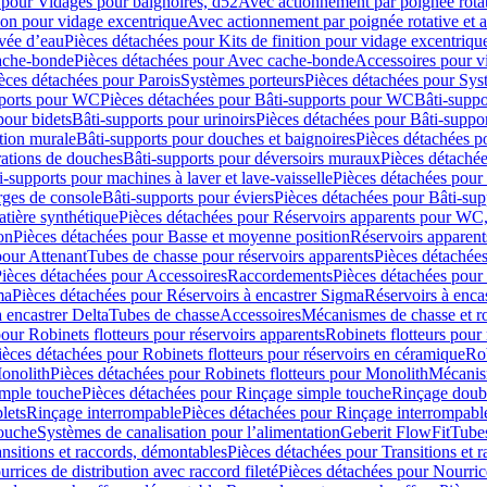
 pour Vidages pour baignoires, d52
Avec actionnement par poignée rota
tion pour vidage excentrique
Avec actionnement par poignée rotative et a
ivée d’eau
Pièces détachées pour Kits de finition pour vidage excentrique
ache-bonde
Pièces détachées pour Avec cache-bonde
Accessoires pour v
èces détachées pour Parois
Systèmes porteurs
Pièces détachées pour Sys
pports pour WC
Pièces détachées pour Bâti-supports pour WC
Bâti-suppo
pour bidets
Bâti-supports pour urinoirs
Pièces détachées pour Bâti-suppor
tion murale
Bâti-supports pour douches et baignoires
Pièces détachées p
rations de douches
Bâti-supports pour déversoirs muraux
Pièces détaché
i-supports pour machines à laver et lave-vaisselle
Pièces détachées pour 
rges de console
Bâti-supports pour éviers
Pièces détachées pour Bâti-sup
tière synthétique
Pièces détachées pour Réservoirs apparents pour WC,
on
Pièces détachées pour Basse et moyenne position
Réservoirs apparent
pour Attenant
Tubes de chasse pour réservoirs apparents
Pièces détachées
ièces détachées pour Accessoires
Raccordements
Pièces détachées pou
ma
Pièces détachées pour Réservoirs à encastrer Sigma
Réservoirs à enc
 encastrer Delta
Tubes de chasse
Accessoires
Mécanismes de chasse et rob
our Robinets flotteurs pour réservoirs apparents
Robinets flotteurs pour 
ièces détachées pour Robinets flotteurs pour réservoirs en céramique
Rob
Monolith
Pièces détachées pour Robinets flotteurs pour Monolith
Mécanis
imple touche
Pièces détachées pour Rinçage simple touche
Rinçage doub
lets
Rinçage interrompable
Pièces détachées pour Rinçage interrompabl
touche
Systèmes de canalisation pour l’alimentation
Geberit FlowFit
Tube
nsitions et raccords, démontables
Pièces détachées pour Transitions et 
rrices de distribution avec raccord fileté
Pièces détachées pour Nourrice