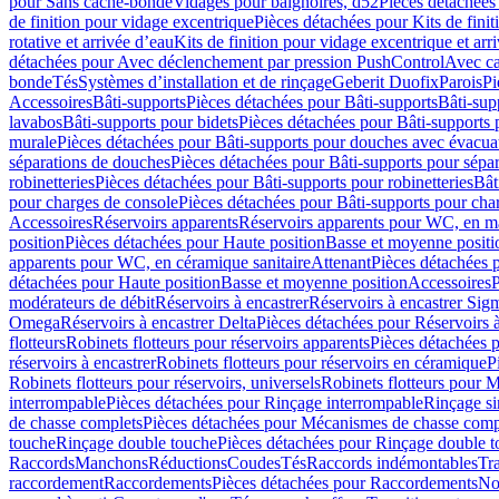
pour Sans cache-bonde
Vidages pour baignoires, d52
Pièces détachées
de finition pour vidage excentrique
Pièces détachées pour Kits de fini
rotative et arrivée d’eau
Kits de finition pour vidage excentrique et arr
détachées pour Avec déclenchement par pression PushControl
Avec c
bonde
Tés
Systèmes d’installation et de rinçage
Geberit Duofix
Parois
Pi
Accessoires
Bâti-supports
Pièces détachées pour Bâti-supports
Bâti-su
lavabos
Bâti-supports pour bidets
Pièces détachées pour Bâti-supports 
murale
Pièces détachées pour Bâti-supports pour douches avec évacua
séparations de douches
Pièces détachées pour Bâti-supports pour sépa
robinetteries
Pièces détachées pour Bâti-supports pour robinetteries
Bât
pour charges de console
Pièces détachées pour Bâti-supports pour cha
Accessoires
Réservoirs apparents
Réservoirs apparents pour WC, en ma
position
Pièces détachées pour Haute position
Basse et moyenne positi
apparents pour WC, en céramique sanitaire
Attenant
Pièces détachées 
détachées pour Haute position
Basse et moyenne position
Accessoires
P
modérateurs de débit
Réservoirs à encastrer
Réservoirs à encastrer Sig
Omega
Réservoirs à encastrer Delta
Pièces détachées pour Réservoirs à
flotteurs
Robinets flotteurs pour réservoirs apparents
Pièces détachées p
réservoirs à encastrer
Robinets flotteurs pour réservoirs en céramique
P
Robinets flotteurs pour réservoirs, universels
Robinets flotteurs pour 
interrompable
Pièces détachées pour Rinçage interrompable
Rinçage s
de chasse complets
Pièces détachées pour Mécanismes de chasse comp
touche
Rinçage double touche
Pièces détachées pour Rinçage double 
Raccords
Manchons
Réductions
Coudes
Tés
Raccords indémontables
Tra
raccordement
Raccordements
Pièces détachées pour Raccordements
Nou