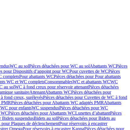
endus
WC au sol
Pièces détachées pour WC au sol
Abattants WC
Pièces
es pour Dispositifs d’appoint pour WC
Pour cuvettes de WC
Pièces
C complets
Pour abattants WC
Pièces détachées pour Pour abattants
ants WC et WC complets
Consommables
WC et abattants WC
WC
C au sol
WC à fond creux pour réservoir attenant
Pièces détachées
amique sanitaire
Attenant
Abattants WC
Pièces détachées pour
à fond creux, surélevés
Pièces détachées pour Cuvettes de WC à fond
és PMR
Pièces détachées pour Abattants WC adaptés PMR
Abattants
r WC pour enfants
WC suspendus
Pièces détachées pour WC
s WC
Pièces détachées pour Abattants WC
Lunettes d’abattant
Pièces
r Bidets suspendus
Bidets au sol
Pièces détachées pour Bidets au
s pour Plaques de déclenchement
Pour réservoirs à encastrer
astrer Omega
Pour réservoirs à encastrer Kappa
Pièces détachées pour