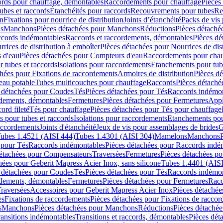
cords pour chauffage, démontables
Raccordements pour chauffage
Pièces
ubes et raccords
Étanchéités pour raccords
Recouvrements pour tubes
Re
on
Fixations pour nourrice de distribution
Joints d’étanchéité
Packs de vis
ds
Manchons
Pièces détachées pour Manchons
Réductions
Pièces détaché
ccords indémontables
Raccords et raccordements, démontables
Pièces dé
rrices de distribution à emboîter
Pièces détachées pour Nourrices de dis
 d'eau
Pièces détachées pour Compteurs d'eau
Raccordements pour chau
r tubes et raccords
Isolations pour raccordements
Etanchements pour tube
chées pour Fixations de raccordements
Armoires de distribution
Pièces dé
eau potable
Tubes multicouches pour chauffage
Raccords
Pièces détaché
 détachées pour Coudes
Tés
Pièces détachées pour Tés
Raccords indémon
rdements, démontables
Fermetures
Pièces détachées pour Fermetures
Appl
ord fileté
Tés pour chauffage
Pièces détachées pour Tés pour chauffage
ns pour tubes et raccords
Isolations pour raccordements
Etanchements pour
raccordements
Joints d'étanchéité
Jeux de vis pour assemblages de brides
G
ubes 1.4521 (AISI 444)
Tubes 1.4301 (AISI 304)
Mamelons
Manchons
 pour Tés
Raccords indémontables
Pièces détachées pour Raccords indé
détachées pour Compensateurs
Traversées
Fermetures
Pièces détachées po
hées pour Geberit Mapress Acier Inox, sans silicone
Tubes 1.4401 (AISI
 détachées pour Coudes
Tés
Pièces détachées pour Tés
Raccords indémon
rdements, démontables
Fermetures
Pièces détachées pour Fermetures
Racc
raversées
Accessoires pour Geberit Mapress Acier Inox
Pièces détachée
es
Fixations de raccordements
Pièces détachées pour Fixations de racco
s
Manchons
Pièces détachées pour Manchons
Réductions
Pièces détachée
ransitions indémontables
Transitions et raccords, démontables
Pièces dét