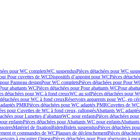
chées pour WC complets
WC suspendus
Pièces détachées pour WC susp
pour Pour cuvettes de WC
Dispositifs d’appoint pour WC
Pièces détaché
 pour Panneau design
Pour WC complets
Pièces détachées pour Pour W
Pour abattants WC
Pièces détachées pour Pour abattants WC
Pour abatt
es détachées pour WC à fond creux
WC au sol
Pièces détachées pour W
 détachées pour WC à fond creux
Réservoirs apparents pour WC, en cér
adaptés PMR
Pièces détachées pour WC adaptés PMR
Cuvettes de WC 
ées pour Cuvettes de WC à fond creux, rallongés
Abattants WC adapt
tachées pour Lunettes d’abattant
WC pour enfants
Pièces détachées pou
our enfants
Pièces détachées pour Abattants WC pour enfants
Abattant
ssoires
Matériel de fixation
Bidets
Bidets suspendus
Pièces détachées pou
hement et commandes de WC
Plaques de déclenchement
Pièces détachée
servoirs à encastrer Omega
Pièces détachées pour Pour réservoirs à enc