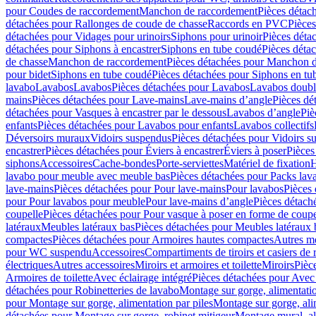
pour Coudes de raccordement
Manchon de raccordement
Pièces détac
détachées pour Rallonges de coude de chasse
Raccords en PVC
Pièce
détachées pour Vidages pour urinoirs
Siphons pour urinoir
Pièces déta
détachées pour Siphons à encastrer
Siphons en tube coudé
Pièces déta
de chasse
Manchon de raccordement
Pièces détachées pour Manchon 
pour bidet
Siphons en tube coudé
Pièces détachées pour Siphons en tu
lavabo
Lavabos
Lavabos
Pièces détachées pour Lavabos
Lavabos doubl
mains
Pièces détachées pour Lave-mains
Lave-mains d’angle
Pièces dé
détachées pour Vasques à encastrer par le dessous
Lavabos d’angle
Piè
enfants
Pièces détachées pour Lavabos pour enfants
Lavabos collectifs
Déversoirs muraux
Vidoirs suspendus
Pièces détachées pour Vidoirs s
encastrer
Pièces détachées pour Éviers à encastrer
Éviers à poser
Pièces
siphons
Accessoires
Cache-bondes
Porte-serviettes
Matériel de fixation
H
lavabo pour meuble avec meuble bas
Pièces détachées pour Packs la
lave-mains
Pièces détachées pour Pour lave-mains
Pour lavabos
Pièces
pour Pour lavabos pour meuble
Pour lave-mains d’angle
Pièces détach
coupelle
Pièces détachées pour Pour vasque à poser en forme de coupe
latéraux
Meubles latéraux bas
Pièces détachées pour Meubles latéraux 
compactes
Pièces détachées pour Armoires hautes compactes
Autres m
pour WC suspendu
Accessoires
Compartiments de tiroirs et casiers de
électriques
Autres accessoires
Miroirs et armoires et toilette
Miroirs
Pièc
Armoires de toilette
Avec éclairage intégré
Pièces détachées pour Avec 
détachées pour Robinetteries de lavabo
Montage sur gorge, alimentatio
pour Montage sur gorge, alimentation par piles
Montage sur gorge, ali
détachées pour Montage sur gorge, robinet mitigeur
Montage mural, al