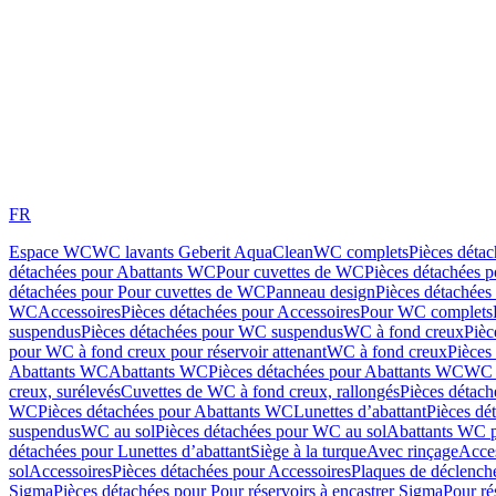
FR
Espace WC
WC lavants Geberit AquaClean
WC complets
Pièces déta
détachées pour Abattants WC
Pour cuvettes de WC
Pièces détachées 
détachées pour Pour cuvettes de WC
Panneau design
Pièces détachées
WC
Accessoires
Pièces détachées pour Accessoires
Pour WC complets
suspendus
Pièces détachées pour WC suspendus
WC à fond creux
Pièc
pour WC à fond creux pour réservoir attenant
WC à fond creux
Pièces
Abattants WC
Abattants WC
Pièces détachées pour Abattants WC
WC 
creux, surélevés
Cuvettes de WC à fond creux, rallongés
Pièces détach
WC
Pièces détachées pour Abattants WC
Lunettes d’abattant
Pièces dé
suspendus
WC au sol
Pièces détachées pour WC au sol
Abattants WC p
détachées pour Lunettes d’abattant
Siège à la turque
Avec rinçage
Acce
sol
Accessoires
Pièces détachées pour Accessoires
Plaques de déclenc
Sigma
Pièces détachées pour Pour réservoirs à encastrer Sigma
Pour ré