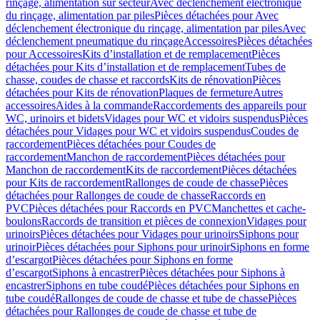
rinçage, alimentation sur secteur
Avec déclenchement électronique
du rinçage, alimentation par piles
Pièces détachées pour Avec
déclenchement électronique du rinçage, alimentation par piles
Avec
déclenchement pneumatique du rinçage
Accessoires
Pièces détachées
pour Accessoires
Kits d’installation et de remplacement
Pièces
détachées pour Kits d’installation et de remplacement
Tubes de
chasse, coudes de chasse et raccords
Kits de rénovation
Pièces
détachées pour Kits de rénovation
Plaques de fermeture
Autres
accessoires
Aides à la commande
Raccordements des appareils pour
WC, urinoirs et bidets
Vidages pour WC et vidoirs suspendus
Pièces
détachées pour Vidages pour WC et vidoirs suspendus
Coudes de
raccordement
Pièces détachées pour Coudes de
raccordement
Manchon de raccordement
Pièces détachées pour
Manchon de raccordement
Kits de raccordement
Pièces détachées
pour Kits de raccordement
Rallonges de coude de chasse
Pièces
détachées pour Rallonges de coude de chasse
Raccords en
PVC
Pièces détachées pour Raccords en PVC
Manchettes et cache-
boulons
Raccords de transition et pièces de connexion
Vidages pour
urinoirs
Pièces détachées pour Vidages pour urinoirs
Siphons pour
urinoir
Pièces détachées pour Siphons pour urinoir
Siphons en forme
d’escargot
Pièces détachées pour Siphons en forme
d’escargot
Siphons à encastrer
Pièces détachées pour Siphons à
encastrer
Siphons en tube coudé
Pièces détachées pour Siphons en
tube coudé
Rallonges de coude de chasse et tube de chasse
Pièces
détachées pour Rallonges de coude de chasse et tube de