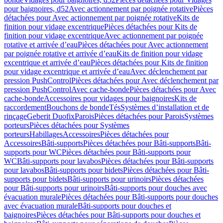
pour baignoires, d52
Avec actionnement par poignée rotative
Pièces
détachées pour Avec actionnement par poignée rotative
Kits de
finition pour vidage excentrique
Pièces détachées pour Kits de
finition pour vidage excentrique
Avec actionnement par poignée
rotative et arrivée d’eau
Pièces détachées pour Avec actionnement
par poignée rotative et arrivée d’eau
Kits de finition pour vidage
excentrique et arrivée d’eau
Pièces détachées pour Kits de finition
pour vidage excentrique et arrivée d’eau
Avec déclenchement par
pression PushControl
Pièces détachées pour Avec déclenchement par
pression PushControl
Avec cache-bonde
Pièces détachées pour Avec
cache-bonde
Accessoires pour vidages pour baignoires
Kits de
raccordement
Bouchons de bonde
Tés
Systèmes d’installation et de
rinçage
Geberit Duofix
Parois
Pièces détachées pour Parois
Systèmes
porteurs
Pièces détachées pour Systèmes
porteurs
Habillages
Accessoires
Pièces détachées pour
Accessoires
Bâti-supports
Pièces détachées pour Bâti-supports
Bâti-
supports pour WC
Pièces détachées pour Bâti-supports pour
WC
Bâti-supports pour lavabos
Pièces détachées pour Bâti-supports
pour lavabos
Bâti-supports pour bidets
Pièces détachées pour Bâti-
supports pour bidets
Bâti-supports pour urinoirs
Pièces détachées
pour Bâti-supports pour urinoirs
Bâti-supports pour douches avec
évacuation murale
Pièces détachées pour Bâti-supports pour douches
avec évacuation murale
Bâti-supports pour douches et
baignoires
Pièces détachées pour Bâti-supports pour douches et