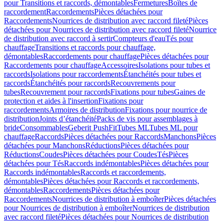
pour Transitions et raccords, démontables
Fermetures
Boîtes de
raccordement
Raccordements
Pièces détachées pour
Raccordements
Nourrices de distribution avec raccord fileté
Pièces
détachées pour Nourrices de distribution avec raccord fileté
Nourrice
de distribution avec raccord à sertir
Compteurs d'eau
Tés pour
chauffage
Transitions et raccords pour chauffage,
démontables
Raccordements pour chauffage
Pièces détachées pour
Raccordements pour chauffage
Accessoires
Isolations pour tubes et
raccords
Isolations pour raccordements
Étanchéités pour tubes et
raccords
Étanchéités pour raccords
Recouvrements pour
tubes
Recouvrement pour raccords
Fixations pour tubes
Gaines de
protection et aides à l'insertion
Fixations pour
raccordements
Armoires de distribution
Fixations pour nourrice de
distribution
Joints d’étanchéité
Packs de vis pour assemblages à
bride
Consommables
Geberit PushFit
Tubes ML
Tubes ML pour
chauffage
Raccords
Pièces détachées pour Raccords
Manchons
Pièces
détachées pour Manchons
Réductions
Pièces détachées pour
Réductions
Coudes
Pièces détachées pour Coudes
Tés
Pièces
détachées pour Tés
Raccords indémontables
Pièces détachées pour
Raccords indémontables
Raccords et raccordements,
démontables
Pièces détachées pour Raccords et raccordements,
démontables
Raccordements
Pièces détachées pour
Raccordements
Nourrices de distribution à emboîter
Pièces détachées
pour Nourrices de distribution à emboîter
Nourrices de distribution
avec raccord fileté
Pièces détachées pour Nourrices de distribution