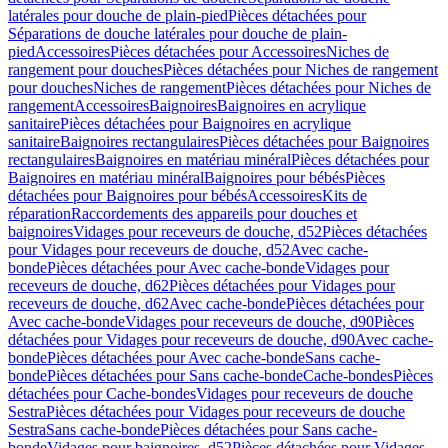
latérales pour douche de plain-pied
Pièces détachées pour
Séparations de douche latérales pour douche de plain-
pied
Accessoires
Pièces détachées pour Accessoires
Niches de
rangement pour douches
Pièces détachées pour Niches de rangement
pour douches
Niches de rangement
Pièces détachées pour Niches de
rangement
Accessoires
Baignoires
Baignoires en acrylique
sanitaire
Pièces détachées pour Baignoires en acrylique
sanitaire
Baignoires rectangulaires
Pièces détachées pour Baignoires
rectangulaires
Baignoires en matériau minéral
Pièces détachées pour
Baignoires en matériau minéral
Baignoires pour bébés
Pièces
détachées pour Baignoires pour bébés
Accessoires
Kits de
réparation
Raccordements des appareils pour douches et
baignoires
Vidages pour receveurs de douche, d52
Pièces détachées
pour Vidages pour receveurs de douche, d52
Avec cache-
bonde
Pièces détachées pour Avec cache-bonde
Vidages pour
receveurs de douche, d62
Pièces détachées pour Vidages pour
receveurs de douche, d62
Avec cache-bonde
Pièces détachées pour
Avec cache-bonde
Vidages pour receveurs de douche, d90
Pièces
détachées pour Vidages pour receveurs de douche, d90
Avec cache-
bonde
Pièces détachées pour Avec cache-bonde
Sans cache-
bonde
Pièces détachées pour Sans cache-bonde
Cache-bondes
Pièces
détachées pour Cache-bondes
Vidages pour receveurs de douche
Sestra
Pièces détachées pour Vidages pour receveurs de douche
Sestra
Sans cache-bonde
Pièces détachées pour Sans cache-
bonde
Vidages pour baignoires, d52
Pièces détachées pour Vidages