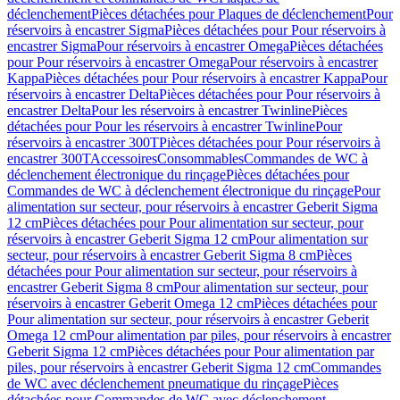
déclenchement
Pièces détachées pour Plaques de déclenchement
Pour
réservoirs à encastrer Sigma
Pièces détachées pour Pour réservoirs à
encastrer Sigma
Pour réservoirs à encastrer Omega
Pièces détachées
pour Pour réservoirs à encastrer Omega
Pour réservoirs à encastrer
Kappa
Pièces détachées pour Pour réservoirs à encastrer Kappa
Pour
réservoirs à encastrer Delta
Pièces détachées pour Pour réservoirs à
encastrer Delta
Pour les réservoirs à encastrer Twinline
Pièces
détachées pour Pour les réservoirs à encastrer Twinline
Pour
réservoirs à encastrer 300T
Pièces détachées pour Pour réservoirs à
encastrer 300T
Accessoires
Consommables
Commandes de WC à
déclenchement électronique du rinçage
Pièces détachées pour
Commandes de WC à déclenchement électronique du rinçage
Pour
alimentation sur secteur, pour réservoirs à encastrer Geberit Sigma
12 cm
Pièces détachées pour Pour alimentation sur secteur, pour
réservoirs à encastrer Geberit Sigma 12 cm
Pour alimentation sur
secteur, pour réservoirs à encastrer Geberit Sigma 8 cm
Pièces
détachées pour Pour alimentation sur secteur, pour réservoirs à
encastrer Geberit Sigma 8 cm
Pour alimentation sur secteur, pour
réservoirs à encastrer Geberit Omega 12 cm
Pièces détachées pour
Pour alimentation sur secteur, pour réservoirs à encastrer Geberit
Omega 12 cm
Pour alimentation par piles, pour réservoirs à encastrer
Geberit Sigma 12 cm
Pièces détachées pour Pour alimentation par
piles, pour réservoirs à encastrer Geberit Sigma 12 cm
Commandes
de WC avec déclenchement pneumatique du rinçage
Pièces
détachées pour Commandes de WC avec déclenchement