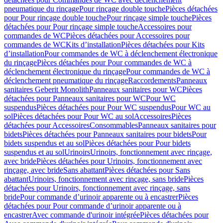
pneumatique du rinçage
Pour rinçage double touche
Pièces détachées
pour Pour rinçage double touche
Pour rinçage simple touche
Pièces
détachées pour Pour rinçage simple touche
Accessoires pour
commandes de WC
Pièces détachées pour Accessoires pour
commandes de WC
Kits d’installation
Pièces détachées pour Kits
d’installation
Pour commandes de WC à déclenchement électronique
du rinçage
Pièces détachées pour Pour commandes de WC à
déclenchement électronique du rinçage
Pour commandes de WC à
déclenchement pneumatique du rinçage
Raccordements
Panneaux
sanitaires Geberit Monolith
Panneaux sanitaires pour WC
Pièces
détachées pour Panneaux sanitaires pour WC
Pour WC
suspendus
Pièces détachées pour Pour WC suspendus
Pour WC au
sol
Pièces détachées pour Pour WC au sol
Accessoires
Pièces
détachées pour Accessoires
Consommables
Panneaux sanitaires pour
bidets
Pièces détachées pour Panneaux sanitaires pour bidets
Pour
bidets suspendus et au sol
Pièces détachées pour Pour bidets
suspendus et au sol
Urinoirs
Urinoirs, fonctionnement avec rinçage,
avec bride
Pièces détachées pour Urinoirs, fonctionnement avec
rinçage, avec bride
Sans abattant
Pièces détachées pour Sans
abattant
Urinoirs, fonctionnement avec rinçage, sans bride
Pièces
détachées pour Urinoirs, fonctionnement avec rinçage, sans
bride
Pour commande d’urinoir apparente ou à encastrer
Pièces
détachées pour Pour commande d’urinoir apparente ou à
encastrer
Avec commande d'urinoir intégrée
Pièces détachées pour