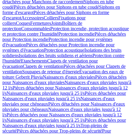
détachées pour Manchons de raccordement
Siphons en tube
coudé
Pièces détachées pour Siphons en tube coudé
Siphons en
forme d'escargot
Pièces détachées pour Siphons en forme
d'escargot
Accessoires
Colliers
Fixations pour
colliers
Coques
Fermetures
Joints
Boîtiers de
protection
Consommables
Protection incendie, protection acoustique
et protection contre l'humidité
Protection incendie
Pièces détachées
pour Protection incendie
Protection incendie pour systèmes
d'évacuation
Pièces détachées pour Protection incendie pour
systèmes d'évacuation
Protection acoustique
Isolations des bruits
solidiens
Isolations des bruits solidiens et aériens
Protection contre
l'humidité
Etanchements
Clapets de ventilation pour
évacuation
Clapets de ventilation
Pièces détachées pour Clapets de
ventilation
Soupapes de retenue d'énergie
Évacuation des eaux de
toiture Geberit Pluvia
Naissances d'eaux pluviales
Pièces détachées
pour Naissances d'eaux pluviales
Naissances d'eaux pluviales jusqu'à
12 l/s
Pièces détachées pour Naissances d'eaux pluviales jusqu'à 12
l/s
Naissances d'eaux pluviales jusqu'à 25 l/s
Pièces détachées pour
Naissances d'eaux pluviales jusqu'à 25 l/s
Naissances d'eaux
pluviales pour chéneaux
Pièces détachées pour Naissances d'eaux
pluviales pour chéneaux
Naissances d'eaux pluviales jusqu'à 12
l/s
Pièces détachées pour Naissances d'eaux pluviales jusqu'à 12
l/s
Naissances d'eaux pluviales jusqu'à 25 l/s
Pièces détachées pour
Naissances d'eaux pluviales jusqu'à 25 l/s
Trop-pleins de
sécurité
Pièces détachées pour Trop-pleins de sécurité
Pour