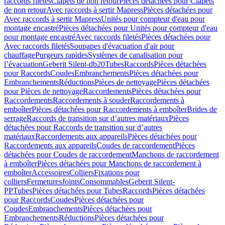
raccords filetés
Clapets de non retour
Pièces détachées pour Clapets
de non retour
Avec raccords à sertir Mapress
Pièces détachées pour
Avec raccords à sertir Mapress
Unités pour compteur d'eau pour
montage encastré
Pièces détachées pour Unités pour compteur d'eau
pour montage encastré
Avec raccords filetés
Pièces détachées pour
Avec raccords filetés
Soupapes d'évacuation d'air pour
chauffage
Purgeurs rapides
Systèmes de canalisation pour
l’évacuation
Geberit Silent-db20
Tubes
Raccords
Pièces détachées
pour Raccords
Coudes
Embranchements
Pièces détachées pour
Embranchements
Réductions
Pièces de nettoyage
Pièces détachées
pour Pièces de nettoyage
Raccordements
Pièces détachées pour
Raccordements
Raccordements à souder
Raccordements à
emboîter
Pièces détachées pour Raccordements à emboîter
Brides de
serrage
Raccords de transition sur d’autres matériaux
Pièces
détachées pour Raccords de transition sur d’autres
matériaux
Raccordements aux appareils
Pièces détachées pour
Raccordements aux appareils
Coudes de raccordement
Pièces
détachées pour Coudes de raccordement
Manchons de raccordement
à emboîter
Pièces détachées pour Manchons de raccordement à
emboîter
Accessoires
Colliers
Fixations pour
colliers
Fermetures
Joints
Consommables
Geberit Silent-
PP
Tubes
Pièces détachées pour Tubes
Raccords
Pièces détachées
pour Raccords
Coudes
Pièces détachées pour
Coudes
Embranchements
Pièces détachées pour
Embranchements
Réductions
Pièces détachées pour