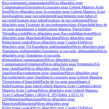
Raccordements
Compensateurs
Pièces détachées pour
Compensateurs
Traversées
Accessoires pour Geberit Mapress Acier
Inox
Pièces détachées pour Accessoires pour Geberit Mapress Acier
Inox
Isolations pour raccordements
Etanchements pour tubes et
raccords
Fixations pour tubes
Fixations de raccordements
Pièces
détachées pour Fixations de raccordements
Joints d'étanchéité
Jeux de
vis pour assemblages à bride
Geberit Mapress Therm
Tubes
Therm
Raccords
Pièces détachées pour Raccords
Manchons
Pièces
détachées pour Manchons
Réductions
Pièces détachées pour
Réductions
Coudes
Pièces détachées pour Coudes
Tés
Pièces
détachées pour Tés
Transitions indémontables
Pièces détachées pour
Transitions indémontables
Transitions et raccords, démontables
Pièces
détachées pour Transitions et raccords,
démontables
Compensateurs
Pièces détachées pour
Compensateurs
Fermetures
Pièces détachées pour Fermetures
Tés
pour chauffage
Pièces détachées pour Tés pour
chauffage
Raccordements pour chauffage
Pièces détachées pour
Raccordements pour chauffage
Accessoires pour Geberit Mapress
Therm
Joints d’étanchéité
Packs de vis pour assemblages à
bride
Fixations pour tubes
Geberit Mapress Acier Carbone
Geberit
Mapress Acier Carbone
Pièces détachées pour Geberit Mapress
Acier Carbone
Tubes 1.0034 (E 195)
Tubes 1.0215 (E
220)
Mamelons
Manchons
Pièces détachées pour
Manchons
Réductions
Pièces détachées pour
Réductions
Coudes
Pièces détachées pour Coudes
Tés
Pièces