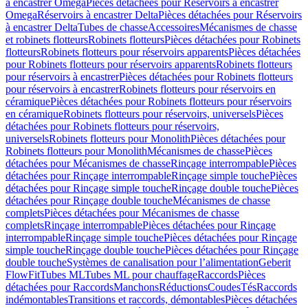
à encastrer Omega
Pièces détachées pour Réservoirs à encastrer
Omega
Réservoirs à encastrer Delta
Pièces détachées pour Réservoirs
à encastrer Delta
Tubes de chasse
Accessoires
Mécanismes de chasse
et robinets flotteurs
Robinets flotteurs
Pièces détachées pour Robinets
flotteurs
Robinets flotteurs pour réservoirs apparents
Pièces détachées
pour Robinets flotteurs pour réservoirs apparents
Robinets flotteurs
pour réservoirs à encastrer
Pièces détachées pour Robinets flotteurs
pour réservoirs à encastrer
Robinets flotteurs pour réservoirs en
céramique
Pièces détachées pour Robinets flotteurs pour réservoirs
en céramique
Robinets flotteurs pour réservoirs, universels
Pièces
détachées pour Robinets flotteurs pour réservoirs,
universels
Robinets flotteurs pour Monolith
Pièces détachées pour
Robinets flotteurs pour Monolith
Mécanismes de chasse
Pièces
détachées pour Mécanismes de chasse
Rinçage interrompable
Pièces
détachées pour Rinçage interrompable
Rinçage simple touche
Pièces
détachées pour Rinçage simple touche
Rinçage double touche
Pièces
détachées pour Rinçage double touche
Mécanismes de chasse
complets
Pièces détachées pour Mécanismes de chasse
complets
Rinçage interrompable
Pièces détachées pour Rinçage
interrompable
Rinçage simple touche
Pièces détachées pour Rinçage
simple touche
Rinçage double touche
Pièces détachées pour Rinçage
double touche
Systèmes de canalisation pour l’alimentation
Geberit
FlowFit
Tubes ML
Tubes ML pour chauffage
Raccords
Pièces
détachées pour Raccords
Manchons
Réductions
Coudes
Tés
Raccords
indémontables
Transitions et raccords, démontables
Pièces détachées