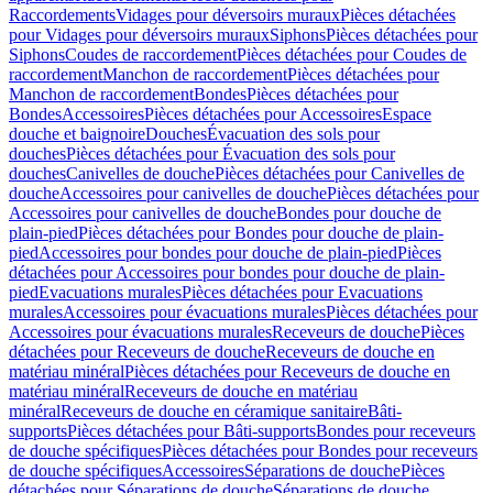
Raccordements
Vidages pour déversoirs muraux
Pièces détachées
pour Vidages pour déversoirs muraux
Siphons
Pièces détachées pour
Siphons
Coudes de raccordement
Pièces détachées pour Coudes de
raccordement
Manchon de raccordement
Pièces détachées pour
Manchon de raccordement
Bondes
Pièces détachées pour
Bondes
Accessoires
Pièces détachées pour Accessoires
Espace
douche et baignoire
Douches
Évacuation des sols pour
douches
Pièces détachées pour Évacuation des sols pour
douches
Canivelles de douche
Pièces détachées pour Canivelles de
douche
Accessoires pour canivelles de douche
Pièces détachées pour
Accessoires pour canivelles de douche
Bondes pour douche de
plain-pied
Pièces détachées pour Bondes pour douche de plain-
pied
Accessoires pour bondes pour douche de plain-pied
Pièces
détachées pour Accessoires pour bondes pour douche de plain-
pied
Evacuations murales
Pièces détachées pour Evacuations
murales
Accessoires pour évacuations murales
Pièces détachées pour
Accessoires pour évacuations murales
Receveurs de douche
Pièces
détachées pour Receveurs de douche
Receveurs de douche en
matériau minéral
Pièces détachées pour Receveurs de douche en
matériau minéral
Receveurs de douche en matériau
minéral
Receveurs de douche en céramique sanitaire
Bâti-
supports
Pièces détachées pour Bâti-supports
Bondes pour receveurs
de douche spécifiques
Pièces détachées pour Bondes pour receveurs
de douche spécifiques
Accessoires
Séparations de douche
Pièces
détachées pour Séparations de douche
Séparations de douche