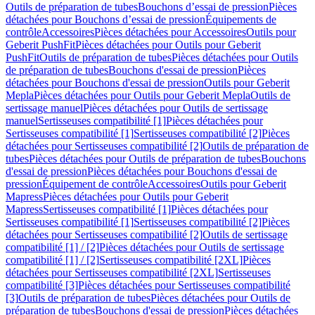
Outils de préparation de tubes
Bouchons d’essai de pression
Pièces
détachées pour Bouchons d’essai de pression
Équipements de
contrôle
Accessoires
Pièces détachées pour Accessoires
Outils pour
Geberit PushFit
Pièces détachées pour Outils pour Geberit
PushFit
Outils de préparation de tubes
Pièces détachées pour Outils
de préparation de tubes
Bouchons d'essai de pression
Pièces
détachées pour Bouchons d'essai de pression
Outils pour Geberit
Mepla
Pièces détachées pour Outils pour Geberit Mepla
Outils de
sertissage manuel
Pièces détachées pour Outils de sertissage
manuel
Sertisseuses compatibilité [1]
Pièces détachées pour
Sertisseuses compatibilité [1]
Sertisseuses compatibilité [2]
Pièces
détachées pour Sertisseuses compatibilité [2]
Outils de préparation de
tubes
Pièces détachées pour Outils de préparation de tubes
Bouchons
d'essai de pression
Pièces détachées pour Bouchons d'essai de
pression
Équipement de contrôle
Accessoires
Outils pour Geberit
Mapress
Pièces détachées pour Outils pour Geberit
Mapress
Sertisseuses compatibilité [1]
Pièces détachées pour
Sertisseuses compatibilité [1]
Sertisseuses compatibilité [2]
Pièces
détachées pour Sertisseuses compatibilité [2]
Outils de sertissage
compatibilité [1] / [2]
Pièces détachées pour Outils de sertissage
compatibilité [1] / [2]
Sertisseuses compatibilité [2XL]
Pièces
détachées pour Sertisseuses compatibilité [2XL]
Sertisseuses
compatibilité [3]
Pièces détachées pour Sertisseuses compatibilité
[3]
Outils de préparation de tubes
Pièces détachées pour Outils de
préparation de tubes
Bouchons d'essai de pression
Pièces détachées