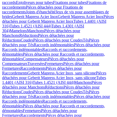
raccords
Enjoliveurs pour tubes
Fixations pour tubes
Fixations de
raccordements
Pièces détachées pour Fixations de
raccordements
Joints d'étanchéité
Jeux de vis pour assemblages de
brides
Geberit Mapress Acier Inox
Geberit Mapress Acier Inox
Pièces
détachées pour Geberit Mapress Acier Inox
Tubes 1.4401 (AISI
316)
Tubes 1.4521 (AISI 444)
Tubes 1.4301 (AISI
304)
Mamelons
Manchons
Pièces détachées pour
Manchons
Réductions
Pièces détachées pour
Réductions
Coudes
Pièces détachées pour Coudes
Tés
Pièces
détachées pour Tés
Raccords indémontables
Pièces détachées pour
Raccords indémontables
Raccords et raccordements,
démontables
Pièces détachées pour Raccords et raccordements,
démontables
Compensateurs
Pièces détachées pour
Compensateurs
Traversées
Fermetures
Pièces détachées pour
Fermetures
Raccordements
Pièces détachées pour
Raccordements
Geberit Mapress Acier Inox, sans silicone
Pièces
détachées pour Geberit Mapress Acier Inox, sans silicone
Tubes
1.4401 (AISI 316)
Tubes 1.4521 (AISI 444)
Manchons
Pièces
détachées pour Manchons
Réductions
Pièces détachées pour
Réductions
Coudes
Pièces détachées pour Coudes
Tés
Pièces
détachées pour Tés
Raccords indémontables
Pièces détachées pour
Raccords indémontables
Raccords et raccordements,
démontables
Pièces détachées pour Raccords et raccordements,
démontables
Fermetures
Pièces détachées pour
Fermetures
Raccordements
Pièces détachées pour