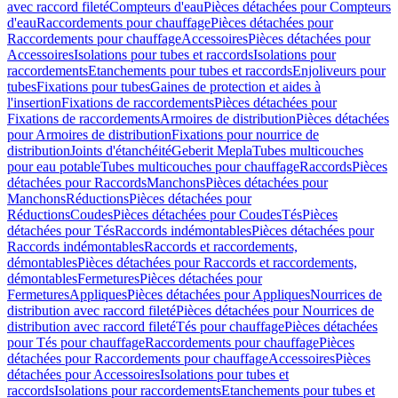
avec raccord fileté
Compteurs d'eau
Pièces détachées pour Compteurs
d'eau
Raccordements pour chauffage
Pièces détachées pour
Raccordements pour chauffage
Accessoires
Pièces détachées pour
Accessoires
Isolations pour tubes et raccords
Isolations pour
raccordements
Etanchements pour tubes et raccords
Enjoliveurs pour
tubes
Fixations pour tubes
Gaines de protection et aides à
l'insertion
Fixations de raccordements
Pièces détachées pour
Fixations de raccordements
Armoires de distribution
Pièces détachées
pour Armoires de distribution
Fixations pour nourrice de
distribution
Joints d'étanchéité
Geberit Mepla
Tubes multicouches
pour eau potable
Tubes multicouches pour chauffage
Raccords
Pièces
détachées pour Raccords
Manchons
Pièces détachées pour
Manchons
Réductions
Pièces détachées pour
Réductions
Coudes
Pièces détachées pour Coudes
Tés
Pièces
détachées pour Tés
Raccords indémontables
Pièces détachées pour
Raccords indémontables
Raccords et raccordements,
démontables
Pièces détachées pour Raccords et raccordements,
démontables
Fermetures
Pièces détachées pour
Fermetures
Appliques
Pièces détachées pour Appliques
Nourrices de
distribution avec raccord fileté
Pièces détachées pour Nourrices de
distribution avec raccord fileté
Tés pour chauffage
Pièces détachées
pour Tés pour chauffage
Raccordements pour chauffage
Pièces
détachées pour Raccordements pour chauffage
Accessoires
Pièces
détachées pour Accessoires
Isolations pour tubes et
raccords
Isolations pour raccordements
Etanchements pour tubes et