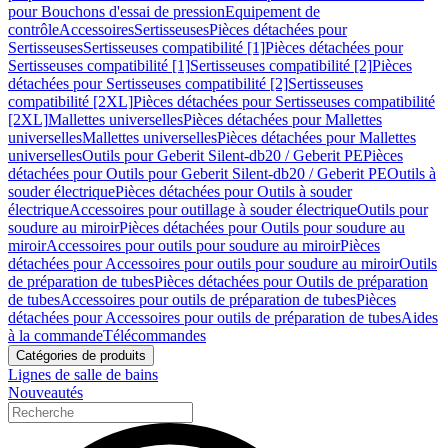
pour Bouchons d'essai de pression
Equipement de
contrôle
Accessoires
Sertisseuses
Pièces détachées pour
Sertisseuses
Sertisseuses compatibilité [1]
Pièces détachées pour
Sertisseuses compatibilité [1]
Sertisseuses compatibilité [2]
Pièces
détachées pour Sertisseuses compatibilité [2]
Sertisseuses
compatibilité [2XL]
Pièces détachées pour Sertisseuses compatibilité
[2XL]
Mallettes universelles
Pièces détachées pour Mallettes
universelles
Mallettes universelles
Pièces détachées pour Mallettes
universelles
Outils pour Geberit Silent-db20 / Geberit PE
Pièces
détachées pour Outils pour Geberit Silent-db20 / Geberit PE
Outils à
souder électrique
Pièces détachées pour Outils à souder
électrique
Accessoires pour outillage à souder électrique
Outils pour
soudure au miroir
Pièces détachées pour Outils pour soudure au
miroir
Accessoires pour outils pour soudure au miroir
Pièces
détachées pour Accessoires pour outils pour soudure au miroir
Outils
de préparation de tubes
Pièces détachées pour Outils de préparation
de tubes
Accessoires pour outils de préparation de tubes
Pièces
détachées pour Accessoires pour outils de préparation de tubes
Aides
à la commande
Télécommandes
Catégories de produits
Lignes de salle de bains
Nouveautés