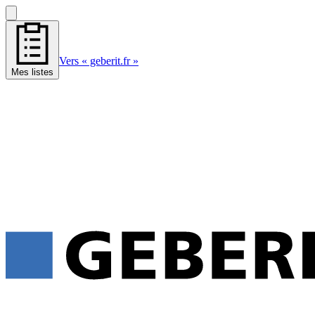
Vers « geberit.fr »
Mes listes