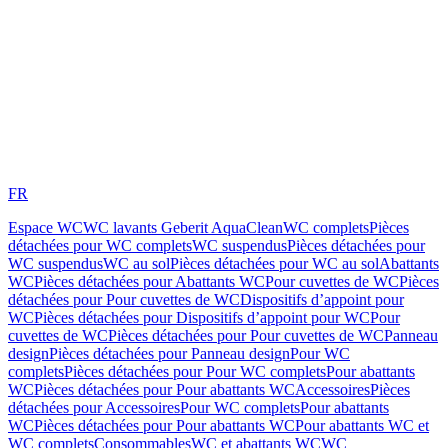
FR
Espace WC
WC lavants Geberit AquaClean
WC complets
Pièces
détachées pour WC complets
WC suspendus
Pièces détachées pour
WC suspendus
WC au sol
Pièces détachées pour WC au sol
Abattants
WC
Pièces détachées pour Abattants WC
Pour cuvettes de WC
Pièces
détachées pour Pour cuvettes de WC
Dispositifs d’appoint pour
WC
Pièces détachées pour Dispositifs d’appoint pour WC
Pour
cuvettes de WC
Pièces détachées pour Pour cuvettes de WC
Panneau
design
Pièces détachées pour Panneau design
Pour WC
complets
Pièces détachées pour Pour WC complets
Pour abattants
WC
Pièces détachées pour Pour abattants WC
Accessoires
Pièces
détachées pour Accessoires
Pour WC complets
Pour abattants
WC
Pièces détachées pour Pour abattants WC
Pour abattants WC et
WC complets
Consommables
WC et abattants WC
WC