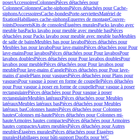
poser
Accessoires
Colonnes
Pièces détachées pour
Colonnes
Colonnes
Cache-siphons
Pièces détachées pour Cache-
siphons
Accessoires
Cache-bondes
Porte-serviettes
Matériel de
fixation
Habillages cache-siphons
Equerres de montage
Couvre-
joints
Dosserets
Kits de consoles
Étagères murales
Packs lavabo avec
meuble bas
Packs lavabo pour meuble avec meuble bas
Pièces
détachées pour Packs lavabo pour meuble avec meuble bas
Meubles
de salle de bains
Meubles bas pour lavabo
Pièces détachées pour
Meubles bas pour lavabo
Pour lave-mains
Pièces détachées pour Pour
lave-mains
Pour lavabos
Pièces détachées pour Pour lavabos
Pour
lavabos doubles
Pièces détachées pour Pour lavabos doubles
Pour
lavabos pour meuble
Pièces détachées pour Pour lavabos pour
meuble
Pour lave-mains d’angle
Pièces détachées pour Pour lave-
mains d’angle
Plans pour vasques
Pièces détachées pour Plans pour
vasques
Pour vasque à poser en forme de coupelle
Pièces détachées
pour Pour vasque à poser en forme de coupelle
Pour vasque à poser
rectangulaire
Pièces détachées pour Pour vasque à poser
rectangulaire
Meubles latéraux
Pièces détachées pour Meubles
latéraux
Meubles latéraux bas
Pièces détachées pour Meubles
latéraux bas
Colonnes hautes
Pièces détachées pour Colonnes
hautes
Colonnes mi-haute
Pièces détachées pour Colonnes mi-
haute
Armoires hautes compactes
Pièces détachées pour Armoires
hautes compactes
Autres meubles
Pièces détachées pour Autres
meubles
Étagères murales
Pièces détachées pour Étagères
murales
Habillages pour bâti-support Duofix pour WC