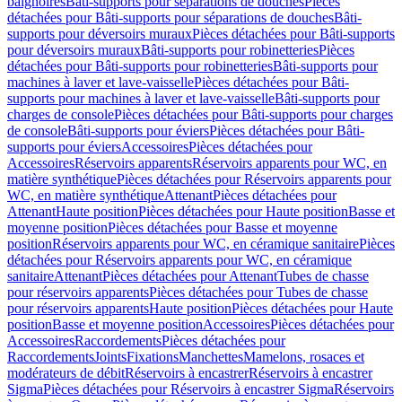
baignoires
Bâti-supports pour séparations de douches
Pièces
détachées pour Bâti-supports pour séparations de douches
Bâti-
supports pour déversoirs muraux
Pièces détachées pour Bâti-supports
pour déversoirs muraux
Bâti-supports pour robinetteries
Pièces
détachées pour Bâti-supports pour robinetteries
Bâti-supports pour
machines à laver et lave-vaisselle
Pièces détachées pour Bâti-
supports pour machines à laver et lave-vaisselle
Bâti-supports pour
charges de console
Pièces détachées pour Bâti-supports pour charges
de console
Bâti-supports pour éviers
Pièces détachées pour Bâti-
supports pour éviers
Accessoires
Pièces détachées pour
Accessoires
Réservoirs apparents
Réservoirs apparents pour WC, en
matière synthétique
Pièces détachées pour Réservoirs apparents pour
WC, en matière synthétique
Attenant
Pièces détachées pour
Attenant
Haute position
Pièces détachées pour Haute position
Basse et
moyenne position
Pièces détachées pour Basse et moyenne
position
Réservoirs apparents pour WC, en céramique sanitaire
Pièces
détachées pour Réservoirs apparents pour WC, en céramique
sanitaire
Attenant
Pièces détachées pour Attenant
Tubes de chasse
pour réservoirs apparents
Pièces détachées pour Tubes de chasse
pour réservoirs apparents
Haute position
Pièces détachées pour Haute
position
Basse et moyenne position
Accessoires
Pièces détachées pour
Accessoires
Raccordements
Pièces détachées pour
Raccordements
Joints
Fixations
Manchettes
Mamelons, rosaces et
modérateurs de débit
Réservoirs à encastrer
Réservoirs à encastrer
Sigma
Pièces détachées pour Réservoirs à encastrer Sigma
Réservoirs