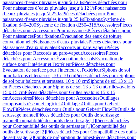
naissances d’eaux pluviales jusqu’à 12 l/s
Pièces détachées pour
Pour naissances d’eaux pluviales jusqu’à 12 l/s
Pour naissances
d’eaux pluviales jusqu’à 25 l/s
Pièces détachées pour Pour
naissances d’eaux pluviales jusqu’à 25 l/s
Fixations
Système de
fixation d40–200
Système de fixation d250–315
Accessoires
Pièces
détachées pour Accessoires
Pour naissances
Pièces détachées pour
Pour naissances
Pour fixations
Évacuation des eaux de toiture
conventionnelle
Naissances d'eaux pluviales
Pièces détachées pour
Naissances d'eaux pluviales
Raccords au pare-vapeur
Pièces
détachées pour Raccords au pare-vapeur
Accessoires
Pièces
détachées pour Accessoires
Évacuation des sols
Evacuation de
surface pour l'intérieur et l'extérieur
Pièces détachées pour
Evacuation de surface pour l'intérieur et l'extérieur
Siphons de sol
pour balcons et terrasses, 10 x 10 cm
Pièces détachées pour Siphons
de sol pour balcons et terrasses, 10 x 10 cm
Siphons de sol 13 x 13
cm
Pièces détachées pour Siphons de sol 13 x 13 cm
Grilles-avaloirs
15 x 15 cm
Pièces détachées pour Grilles-avaloirs 15 x 15
cm
Accessoires
Pièces détachées pour Accessoires
Outillages,
composants réseau et logiciels
Outillages
Outils pour Geberit
FlowFit
Pièces détachées pour Outils pour Geberit FlowFit
Outils de
sertissage manuel
Pièces détachées pour Outils de sertissage
manuel
Compatibilité des outils de sertissage [1]
Pièces détachées
pour Compatibilité des outils de sertissage [1]
Compatibilité des
outils de sertissage [2]
Pièces détachées pour Compatibilité des outils
de sertissage [2]
Outils de préparation de tubes
Pièces détachées pour