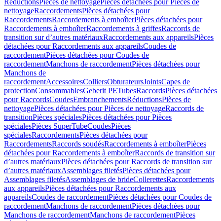
Réductions
Pièces de nettoyage
Pièces détachées pour Pièces de
nettoyage
Raccordements
Pièces détachées pour
Raccordements
Raccordements à emboîter
Pièces détachées pour
Raccordements à emboîter
Raccordements à griffes
Raccords de
transition sur d’autres matériaux
Raccordements aux appareils
Pièces
détachées pour Raccordements aux appareils
Coudes de
raccordement
Pièces détachées pour Coudes de
raccordement
Manchons de raccordement
Pièces détachées pour
Manchons de
raccordement
Accessoires
Colliers
Obturateurs
Joints
Capes de
protection
Consommables
Geberit PE
Tubes
Raccords
Pièces détachées
pour Raccords
Coudes
Embranchements
Réductions
Pièces de
nettoyage
Pièces détachées pour Pièces de nettoyage
Raccords de
transition
Pièces spéciales
Pièces détachées pour Pièces
spéciales
Pièces SuperTube
Coudes
Pièces
spéciales
Raccordements
Pièces détachées pour
Raccordements
Raccords soudés
Raccordements à emboîter
Pièces
détachées pour Raccordements à emboîter
Raccords de transition sur
d’autres matériaux
Pièces détachées pour Raccords de transition sur
d’autres matériaux
Assemblages filetés
Pièces détachées pour
Assemblages filetés
Assemblages de bride
Collerettes
Raccordements
aux appareils
Pièces détachées pour Raccordements aux
appareils
Coudes de raccordement
Pièces détachées pour Coudes de
raccordement
Manchons de raccordement
Pièces détachées pour
Manchons de raccordement
Manchons de raccordement
Pièces