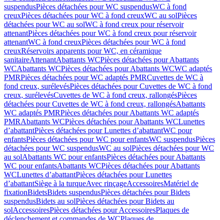
suspendus
Pièces détachées pour WC suspendus
WC à fond
creux
Pièces détachées pour WC à fond creux
WC au sol
Pièces
détachées pour WC au sol
WC à fond creux pour réservoir
attenant
Pièces détachées pour WC à fond creux pour réservoir
attenant
WC à fond creux
Pièces détachées pour WC à fond
creux
Réservoirs apparents pour WC, en céramique
sanitaire
Attenant
Abattants WC
Pièces détachées pour Abattants
WC
Abattants WC
Pièces détachées pour Abattants WC
WC adaptés
PMR
Pièces détachées pour WC adaptés PMR
Cuvettes de WC à
fond creux, surélevés
Pièces détachées pour Cuvettes de WC à fond
creux, surélevés
Cuvettes de WC à fond creux, rallongés
Pièces
détachées pour Cuvettes de WC à fond creux, rallongés
Abattants
WC adaptés PMR
Pièces détachées pour Abattants WC adaptés
PMR
Abattants WC
Pièces détachées pour Abattants WC
Lunettes
d’abattant
Pièces détachées pour Lunettes d’abattant
WC pour
enfants
Pièces détachées pour WC pour enfants
WC suspendus
Pièces
détachées pour WC suspendus
WC au sol
Pièces détachées pour WC
au sol
Abattants WC pour enfants
Pièces détachées pour Abattants
WC pour enfants
Abattants WC
Pièces détachées pour Abattants
WC
Lunettes d’abattant
Pièces détachées pour Lunettes
d’abattant
Siège à la turque
Avec rinçage
Accessoires
Matériel de
fixation
Bidets
Bidets suspendus
Pièces détachées pour Bidets
suspendus
Bidets au sol
Pièces détachées pour Bidets au
sol
Accessoires
Pièces détachées pour Accessoires
Plaques de
déclenchement et commandes de WC
Plaques de