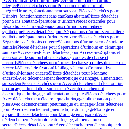
Avec commande d'urinoir intégrée
Pour commande d'urinoir
intégrée
Pièces détachées pour Pour commande d'urinoir
intégrée
Urinoirs, fonctionnement sans eau
Pièces détachées pour
Urinoirs, fonctionnement sans eau
Sans abattant
Pièces détachées
pour Sans abattant
Séparations d’urinoirs
Pièces détachées pour
Séparations d’urinoirs
Séparations d’urinoirs en matière
synthétique
Pièces détachées pour Séparations d’urinoirs en matière
synthétique
Séparations d’urinoirs en verre
Pièces détachées pour
Séparations d’urinoirs en verre
Séparations d’urinoirs en céramique
sanitaire
Pièces détachées pour Séparations d’urinoirs en céramique
sanitaire
Accessoires
Pièces détachées pour Accessoires
Siphons et
accessoires de siphon
Tubes de chasse, coudes de chasse et
raccords
Pièces détachées pour Tubes de chasse, coudes de chasse et
raccords
Matériel de fixation
Habillages latéraux
Commandes
dʼurinoir
Montage encastré
Pièces détachées pour Montage
encastré
Avec déclenchement électronique du rinçage, alimentation
sur secteur
Pièces détachées pour Avec déclenchement électronique
du rinçage, alimentation sur secteur
Avec déclenchement
électronique du rinçage, alimentation par piles
Pièces détachées pour
Avec déclenchement électronique du rinçage, alimentation par
piles
Avec déclenchement pneumatique du rinçage
Pièces détachées
pour Avec déclenchement pneumatique du rinçage
Montage en
apparent
Pièces détachées pour Montage en apparent
Avec
déclenchement électronique du rinçage, alimentation sur
secteur
Pièces détachées pour Avec déclenchement électronique du