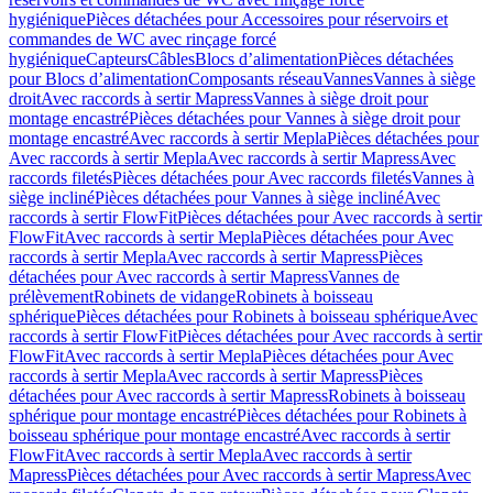
hygiénique
Pièces détachées pour Accessoires pour réservoirs et
commandes de WC avec rinçage forcé
hygiénique
Capteurs
Câbles
Blocs d’alimentation
Pièces détachées
pour Blocs d’alimentation
Composants réseau
Vannes
Vannes à siège
droit
Avec raccords à sertir Mapress
Vannes à siège droit pour
montage encastré
Pièces détachées pour Vannes à siège droit pour
montage encastré
Avec raccords à sertir Mepla
Pièces détachées pour
Avec raccords à sertir Mepla
Avec raccords à sertir Mapress
Avec
raccords filetés
Pièces détachées pour Avec raccords filetés
Vannes à
siège incliné
Pièces détachées pour Vannes à siège incliné
Avec
raccords à sertir FlowFit
Pièces détachées pour Avec raccords à sertir
FlowFit
Avec raccords à sertir Mepla
Pièces détachées pour Avec
raccords à sertir Mepla
Avec raccords à sertir Mapress
Pièces
détachées pour Avec raccords à sertir Mapress
Vannes de
prélèvement
Robinets de vidange
Robinets à boisseau
sphérique
Pièces détachées pour Robinets à boisseau sphérique
Avec
raccords à sertir FlowFit
Pièces détachées pour Avec raccords à sertir
FlowFit
Avec raccords à sertir Mepla
Pièces détachées pour Avec
raccords à sertir Mepla
Avec raccords à sertir Mapress
Pièces
détachées pour Avec raccords à sertir Mapress
Robinets à boisseau
sphérique pour montage encastré
Pièces détachées pour Robinets à
boisseau sphérique pour montage encastré
Avec raccords à sertir
FlowFit
Avec raccords à sertir Mepla
Avec raccords à sertir
Mapress
Pièces détachées pour Avec raccords à sertir Mapress
Avec