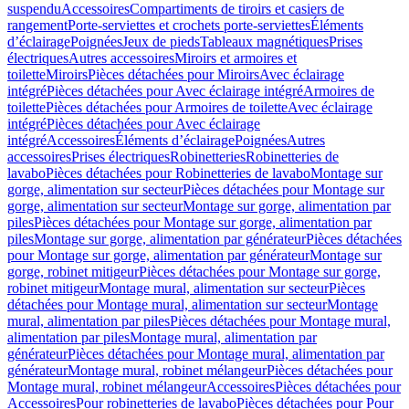
suspendu
Accessoires
Compartiments de tiroirs et casiers de
rangement
Porte-serviettes et crochets porte-serviettes
Éléments
d’éclairage
Poignées
Jeux de pieds
Tableaux magnétiques
Prises
électriques
Autres accessoires
Miroirs et armoires et
toilette
Miroirs
Pièces détachées pour Miroirs
Avec éclairage
intégré
Pièces détachées pour Avec éclairage intégré
Armoires de
toilette
Pièces détachées pour Armoires de toilette
Avec éclairage
intégré
Pièces détachées pour Avec éclairage
intégré
Accessoires
Éléments d’éclairage
Poignées
Autres
accessoires
Prises électriques
Robinetteries
Robinetteries de
lavabo
Pièces détachées pour Robinetteries de lavabo
Montage sur
gorge, alimentation sur secteur
Pièces détachées pour Montage sur
gorge, alimentation sur secteur
Montage sur gorge, alimentation par
piles
Pièces détachées pour Montage sur gorge, alimentation par
piles
Montage sur gorge, alimentation par générateur
Pièces détachées
pour Montage sur gorge, alimentation par générateur
Montage sur
gorge, robinet mitigeur
Pièces détachées pour Montage sur gorge,
robinet mitigeur
Montage mural, alimentation sur secteur
Pièces
détachées pour Montage mural, alimentation sur secteur
Montage
mural, alimentation par piles
Pièces détachées pour Montage mural,
alimentation par piles
Montage mural, alimentation par
générateur
Pièces détachées pour Montage mural, alimentation par
générateur
Montage mural, robinet mélangeur
Pièces détachées pour
Montage mural, robinet mélangeur
Accessoires
Pièces détachées pour
Accessoires
Pour robinetteries de lavabo
Pièces détachées pour Pour