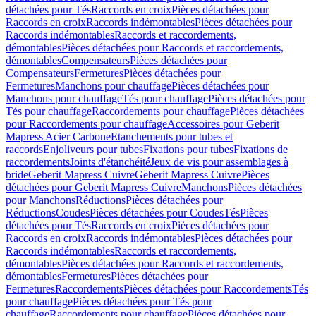
détachées pour Tés
Raccords en croix
Pièces détachées pour
Raccords en croix
Raccords indémontables
Pièces détachées pour
Raccords indémontables
Raccords et raccordements,
démontables
Pièces détachées pour Raccords et raccordements,
démontables
Compensateurs
Pièces détachées pour
Compensateurs
Fermetures
Pièces détachées pour
Fermetures
Manchons pour chauffage
Pièces détachées pour
Manchons pour chauffage
Tés pour chauffage
Pièces détachées pour
Tés pour chauffage
Raccordements pour chauffage
Pièces détachées
pour Raccordements pour chauffage
Accessoires pour Geberit
Mapress Acier Carbone
Etanchements pour tubes et
raccords
Enjoliveurs pour tubes
Fixations pour tubes
Fixations de
raccordements
Joints d'étanchéité
Jeux de vis pour assemblages à
bride
Geberit Mapress Cuivre
Geberit Mapress Cuivre
Pièces
détachées pour Geberit Mapress Cuivre
Manchons
Pièces détachées
pour Manchons
Réductions
Pièces détachées pour
Réductions
Coudes
Pièces détachées pour Coudes
Tés
Pièces
détachées pour Tés
Raccords en croix
Pièces détachées pour
Raccords en croix
Raccords indémontables
Pièces détachées pour
Raccords indémontables
Raccords et raccordements,
démontables
Pièces détachées pour Raccords et raccordements,
démontables
Fermetures
Pièces détachées pour
Fermetures
Raccordements
Pièces détachées pour Raccordements
Tés
pour chauffage
Pièces détachées pour Tés pour
chauffage
Raccordements pour chauffage
Pièces détachées pour