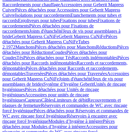
Raccordements pour chauffage
Accessoires pour Geberit Mapress
Cuivre
Pièces détachées pour Accessoires pour Geberit Mapress
Cuivre
Isolations pour raccordements
Etanchements pour tubes et
raccords
Enjoliveurs pour tubes
Fixations pour tubes
Fixations de
raccordements
Pièces détachées pour Fixations de
raccordements
Joints d'étanchéité
Jeux de vis pour assemblages à
bride
Geberit Mapress CuNiFe
Geberit Mapress CuNiFe
Pièces
détachées pour Geberit Mapress CuNiFe
Tubes
2.1972
Manchons
Pièces détachées pour Manchons
Réductions
Pièces
détachées pour Réductions
Coudes
Pièces détachées pour
Coudes
Tés
Pièces détachées pour Tés
Raccords indémontables
Pièces
détachées pour Raccords indémontables
Raccords et raccordements,
démontables
Pièces détachées pour Raccords et raccordements,
démontables
Traversées
Pièces détachées pour Traversées
Accessoires
pour Geberit Mapress CuNiFe
Joints d'étanchéité
Jeux de vis pour
assemblages de brides
Système d’hygiène Geberit
Unités de rinçage
hygiéniques
Pièces détachées pour Unités de rinçage
hygiéniques
Accessoires pour unités de rinçage
hygiéniques
Capteurs
Câbles
Limiteurs de débit
Recouvrements et
plaques de fermeture
Réservoirs et commandes de WC avec rinçage
forcé hygiénique
Pièces détachées pour Réservoirs et commandes de
WC avec rinçage forcé hygiénique
Réservoirs à encastrer avec
rinçage forcé hygiénique
Modules d’hygiène à intégrer
Pièces
détachées pour Modules d’hygiène à intégrer
Accessoires pour
réservoirs et commandes de WC avec rinçage forcé