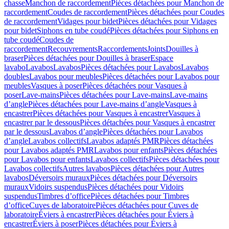
chasse
Manchon de raccordement
Pièces détachées pour Manchon de
raccordement
Coudes de raccordement
Pièces détachées pour Coudes
de raccordement
Vidages pour bidet
Pièces détachées pour Vidages
pour bidet
Siphons en tube coudé
Pièces détachées pour Siphons en
tube coudé
Coudes de
raccordement
Recouvrements
Raccordements
Joints
Douilles à
braser
Pièces détachées pour Douilles à braser
Espace
lavabo
Lavabos
Lavabos
Pièces détachées pour Lavabos
Lavabos
doubles
Lavabos pour meubles
Pièces détachées pour Lavabos pour
meubles
Vasques à poser
Pièces détachées pour Vasques à
poser
Lave-mains
Pièces détachées pour Lave-mains
Lave-mains
d’angle
Pièces détachées pour Lave-mains d’angle
Vasques à
encastrer
Pièces détachées pour Vasques à encastrer
Vasques à
encastrer par le dessous
Pièces détachées pour Vasques à encastrer
par le dessous
Lavabos d’angle
Pièces détachées pour Lavabos
d’angle
Lavabos collectifs
Lavabos adaptés PMR
Pièces détachées
pour Lavabos adaptés PMR
Lavabos pour enfants
Pièces détachées
pour Lavabos pour enfants
Lavabos collectifs
Pièces détachées pour
Lavabos collectifs
Autres lavabos
Pièces détachées pour Autres
lavabos
Déversoirs muraux
Pièces détachées pour Déversoirs
muraux
Vidoirs suspendus
Pièces détachées pour Vidoirs
suspendus
Timbres dʼoffice
Pièces détachées pour Timbres
dʼoffice
Cuves de laboratoire
Pièces détachées pour Cuves de
laboratoire
Éviers à encastrer
Pièces détachées pour Éviers à
encastrer
Éviers à poser
Pièces détachées pour Éviers à