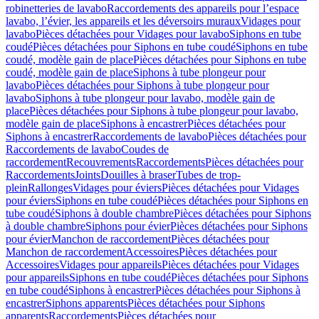
robinetteries de lavabo
Raccordements des appareils pour l’espace
lavabo, l’évier, les appareils et les déversoirs muraux
Vidages pour
lavabo
Pièces détachées pour Vidages pour lavabo
Siphons en tube
coudé
Pièces détachées pour Siphons en tube coudé
Siphons en tube
coudé, modèle gain de place
Pièces détachées pour Siphons en tube
coudé, modèle gain de place
Siphons à tube plongeur pour
lavabo
Pièces détachées pour Siphons à tube plongeur pour
lavabo
Siphons à tube plongeur pour lavabo, modèle gain de
place
Pièces détachées pour Siphons à tube plongeur pour lavabo,
modèle gain de place
Siphons à encastrer
Pièces détachées pour
Siphons à encastrer
Raccordements de lavabo
Pièces détachées pour
Raccordements de lavabo
Coudes de
raccordement
Recouvrements
Raccordements
Pièces détachées pour
Raccordements
Joints
Douilles à braser
Tubes de trop-
plein
Rallonges
Vidages pour éviers
Pièces détachées pour Vidages
pour éviers
Siphons en tube coudé
Pièces détachées pour Siphons en
tube coudé
Siphons à double chambre
Pièces détachées pour Siphons
à double chambre
Siphons pour évier
Pièces détachées pour Siphons
pour évier
Manchon de raccordement
Pièces détachées pour
Manchon de raccordement
Accessoires
Pièces détachées pour
Accessoires
Vidages pour appareils
Pièces détachées pour Vidages
pour appareils
Siphons en tube coudé
Pièces détachées pour Siphons
en tube coudé
Siphons à encastrer
Pièces détachées pour Siphons à
encastrer
Siphons apparents
Pièces détachées pour Siphons
apparents
Raccordements
Pièces détachées pour