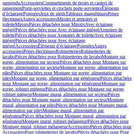
suspendu
Accessoires
Compartiments de tiroirs et casiers de
rangement
Porte-serviettes et crochets porte-serviettes
Éléments
d’éclairage
Poignées
Jeux de pieds
Tableaux magnétiques
Prises
électriques
Autres accessoires
Miroirs et armoires et
toilette
Miroirs
Pièces détachées pour Miroirs
Avec éclairage
intégré
Pièces détachées pour Avec éclairage intégré
Armoires de
toilette
Pièces détachées pour Armoires de toilette
Avec éclairage
intégré
Pièces détachées pour Avec éclairage
intégré
Accessoires
Éléments d’éclairage
Poignées
Autres
accessoires
Prises électriques
Robinetteries
Robinetteries de
lavabo
Pièces détachées pour Robinetteries de lavabo
Montage sur
gorge, alimentation sur secteur
Pièces détachées pour Montage sur
gorge, alimentation sur secteur
Montage sur gorge, alimentation par
piles
Pièces détachées pour Montage sur gorge, alimentation par
piles
Montage sur gorge, alimentation par générateur
Pièces détachées
pour Montage sur gorge, alimentation par générateur
Montage sur
gorge, robinet mitigeur
Pièces détachées pour Montage sur gorge,
robinet mitigeur
Montage mural, alimentation sur secteur
Pièces
détachées pour Montage mural, alimentation sur secteur
Montage
mural, alimentation par piles
Pièces détachées pour Montage mural,
alimentation par piles
Montage mural, alimentation par
générateur
Pièces détachées pour Montage mural, alimentation par
générateur
Montage mural, robinet mélangeur
Pièces détachées pour
Montage mural, robinet mélangeur
Accessoires
Pièces détachées pour
Accessoires
Pour robinetteries de lavabo
Pièces détachées pour Pour