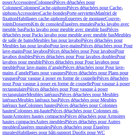
poser
Accessoires
Colonnes
Pièces détachées pour
Colonnes
Colonnes
Cache-siphons
Pièces détachées pour Cache-
siphons
Accessoires
Cache-bondes
Porte-serviettes
Matériel de
fixation
Habillages cache-siphons
Equerres de montage
Couvre-
joints
Dosserets
Kits de consoles
Étagères murales
Packs lavabo avec
meuble bas
Packs lavabo pour meuble avec meuble bas
Pièces
détachées pour Packs lavabo pour meuble avec meuble bas
Meubles
de salle de bains
Meubles bas pour lavabo
Pièces détachées pour
Meubles bas pour lavabo
Pour lave-mains
Pièces détachées pour Pour
lave-mains
Pour lavabos
Pièces détachées pour Pour lavabos
Pour
lavabos doubles
Pièces détachées pour Pour lavabos doubles
Pour
lavabos pour meuble
Pièces détachées pour Pour lavabos pour
meuble
Pour lave-mains d’angle
Pièces détachées pour Pour lave-
mains d’angle
Plans pour vasques
Pièces détachées pour Plans pour
vasques
Pour vasque à poser en forme de coupelle
Pièces détachées
pour Pour vasque à poser en forme de coupelle
Pour vasque à poser
rectangulaire
Pièces détachées pour Pour vasque à poser
rectangulaire
Meubles latéraux
Pièces détachées pour Meubles
latéraux
Meubles latéraux bas
Pièces détachées pour Meubles
latéraux bas
Colonnes hautes
Pièces détachées pour Colonnes
hautes
Colonnes mi-haute
Pièces détachées pour Colonnes mi-
haute
Armoires hautes compactes
Pièces détachées pour Armoires
hautes compactes
Autres meubles
Pièces détachées pour Autres
meubles
Étagères murales
Pièces détachées pour Étagères
murales
Habillages pour bâti-support Duofix pour WC