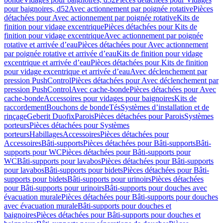
pour baignoires, d52
Avec actionnement par poignée rotative
Pièces
détachées pour Avec actionnement par poignée rotative
Kits de
finition pour vidage excentrique
Pièces détachées pour Kits de
finition pour vidage excentrique
Avec actionnement par poignée
rotative et arrivée d’eau
Pièces détachées pour Avec actionnement
par poignée rotative et arrivée d’eau
Kits de finition pour vidage
excentrique et arrivée d’eau
Pièces détachées pour Kits de finition
pour vidage excentrique et arrivée d’eau
Avec déclenchement par
pression PushControl
Pièces détachées pour Avec déclenchement par
pression PushControl
Avec cache-bonde
Pièces détachées pour Avec
cache-bonde
Accessoires pour vidages pour baignoires
Kits de
raccordement
Bouchons de bonde
Tés
Systèmes d’installation et de
rinçage
Geberit Duofix
Parois
Pièces détachées pour Parois
Systèmes
porteurs
Pièces détachées pour Systèmes
porteurs
Habillages
Accessoires
Pièces détachées pour
Accessoires
Bâti-supports
Pièces détachées pour Bâti-supports
Bâti-
supports pour WC
Pièces détachées pour Bâti-supports pour
WC
Bâti-supports pour lavabos
Pièces détachées pour Bâti-supports
pour lavabos
Bâti-supports pour bidets
Pièces détachées pour Bâti-
supports pour bidets
Bâti-supports pour urinoirs
Pièces détachées
pour Bâti-supports pour urinoirs
Bâti-supports pour douches avec
évacuation murale
Pièces détachées pour Bâti-supports pour douches
avec évacuation murale
Bâti-supports pour douches et
baignoires
Pièces détachées pour Bâti-supports pour douches et