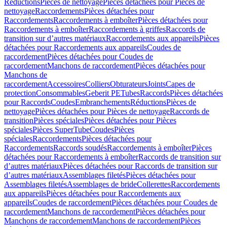
Réductions
Pièces de nettoyage
Pièces détachées pour Pièces de
nettoyage
Raccordements
Pièces détachées pour
Raccordements
Raccordements à emboîter
Pièces détachées pour
Raccordements à emboîter
Raccordements à griffes
Raccords de
transition sur d’autres matériaux
Raccordements aux appareils
Pièces
détachées pour Raccordements aux appareils
Coudes de
raccordement
Pièces détachées pour Coudes de
raccordement
Manchons de raccordement
Pièces détachées pour
Manchons de
raccordement
Accessoires
Colliers
Obturateurs
Joints
Capes de
protection
Consommables
Geberit PE
Tubes
Raccords
Pièces détachées
pour Raccords
Coudes
Embranchements
Réductions
Pièces de
nettoyage
Pièces détachées pour Pièces de nettoyage
Raccords de
transition
Pièces spéciales
Pièces détachées pour Pièces
spéciales
Pièces SuperTube
Coudes
Pièces
spéciales
Raccordements
Pièces détachées pour
Raccordements
Raccords soudés
Raccordements à emboîter
Pièces
détachées pour Raccordements à emboîter
Raccords de transition sur
d’autres matériaux
Pièces détachées pour Raccords de transition sur
d’autres matériaux
Assemblages filetés
Pièces détachées pour
Assemblages filetés
Assemblages de bride
Collerettes
Raccordements
aux appareils
Pièces détachées pour Raccordements aux
appareils
Coudes de raccordement
Pièces détachées pour Coudes de
raccordement
Manchons de raccordement
Pièces détachées pour
Manchons de raccordement
Manchons de raccordement
Pièces