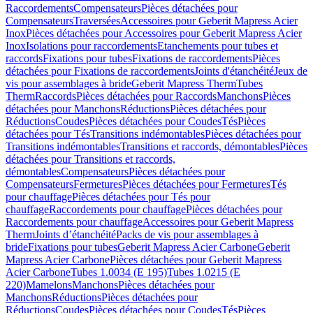
Raccordements
Compensateurs
Pièces détachées pour
Compensateurs
Traversées
Accessoires pour Geberit Mapress Acier
Inox
Pièces détachées pour Accessoires pour Geberit Mapress Acier
Inox
Isolations pour raccordements
Etanchements pour tubes et
raccords
Fixations pour tubes
Fixations de raccordements
Pièces
détachées pour Fixations de raccordements
Joints d'étanchéité
Jeux de
vis pour assemblages à bride
Geberit Mapress Therm
Tubes
Therm
Raccords
Pièces détachées pour Raccords
Manchons
Pièces
détachées pour Manchons
Réductions
Pièces détachées pour
Réductions
Coudes
Pièces détachées pour Coudes
Tés
Pièces
détachées pour Tés
Transitions indémontables
Pièces détachées pour
Transitions indémontables
Transitions et raccords, démontables
Pièces
détachées pour Transitions et raccords,
démontables
Compensateurs
Pièces détachées pour
Compensateurs
Fermetures
Pièces détachées pour Fermetures
Tés
pour chauffage
Pièces détachées pour Tés pour
chauffage
Raccordements pour chauffage
Pièces détachées pour
Raccordements pour chauffage
Accessoires pour Geberit Mapress
Therm
Joints d’étanchéité
Packs de vis pour assemblages à
bride
Fixations pour tubes
Geberit Mapress Acier Carbone
Geberit
Mapress Acier Carbone
Pièces détachées pour Geberit Mapress
Acier Carbone
Tubes 1.0034 (E 195)
Tubes 1.0215 (E
220)
Mamelons
Manchons
Pièces détachées pour
Manchons
Réductions
Pièces détachées pour
Réductions
Coudes
Pièces détachées pour Coudes
Tés
Pièces