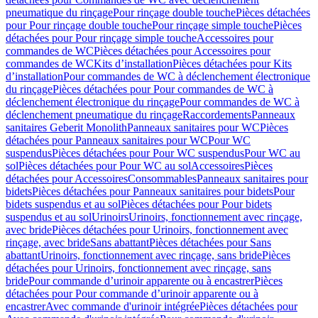
pneumatique du rinçage
Pour rinçage double touche
Pièces détachées
pour Pour rinçage double touche
Pour rinçage simple touche
Pièces
détachées pour Pour rinçage simple touche
Accessoires pour
commandes de WC
Pièces détachées pour Accessoires pour
commandes de WC
Kits d’installation
Pièces détachées pour Kits
d’installation
Pour commandes de WC à déclenchement électronique
du rinçage
Pièces détachées pour Pour commandes de WC à
déclenchement électronique du rinçage
Pour commandes de WC à
déclenchement pneumatique du rinçage
Raccordements
Panneaux
sanitaires Geberit Monolith
Panneaux sanitaires pour WC
Pièces
détachées pour Panneaux sanitaires pour WC
Pour WC
suspendus
Pièces détachées pour Pour WC suspendus
Pour WC au
sol
Pièces détachées pour Pour WC au sol
Accessoires
Pièces
détachées pour Accessoires
Consommables
Panneaux sanitaires pour
bidets
Pièces détachées pour Panneaux sanitaires pour bidets
Pour
bidets suspendus et au sol
Pièces détachées pour Pour bidets
suspendus et au sol
Urinoirs
Urinoirs, fonctionnement avec rinçage,
avec bride
Pièces détachées pour Urinoirs, fonctionnement avec
rinçage, avec bride
Sans abattant
Pièces détachées pour Sans
abattant
Urinoirs, fonctionnement avec rinçage, sans bride
Pièces
détachées pour Urinoirs, fonctionnement avec rinçage, sans
bride
Pour commande d’urinoir apparente ou à encastrer
Pièces
détachées pour Pour commande d’urinoir apparente ou à
encastrer
Avec commande d'urinoir intégrée
Pièces détachées pour