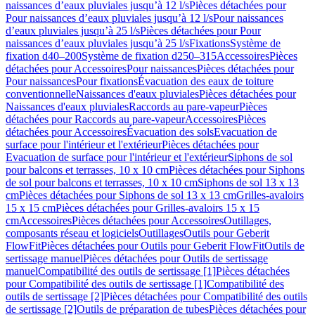
naissances d’eaux pluviales jusqu’à 12 l/s
Pièces détachées pour
Pour naissances d’eaux pluviales jusqu’à 12 l/s
Pour naissances
d’eaux pluviales jusqu’à 25 l/s
Pièces détachées pour Pour
naissances d’eaux pluviales jusqu’à 25 l/s
Fixations
Système de
fixation d40–200
Système de fixation d250–315
Accessoires
Pièces
détachées pour Accessoires
Pour naissances
Pièces détachées pour
Pour naissances
Pour fixations
Évacuation des eaux de toiture
conventionnelle
Naissances d'eaux pluviales
Pièces détachées pour
Naissances d'eaux pluviales
Raccords au pare-vapeur
Pièces
détachées pour Raccords au pare-vapeur
Accessoires
Pièces
détachées pour Accessoires
Évacuation des sols
Evacuation de
surface pour l'intérieur et l'extérieur
Pièces détachées pour
Evacuation de surface pour l'intérieur et l'extérieur
Siphons de sol
pour balcons et terrasses, 10 x 10 cm
Pièces détachées pour Siphons
de sol pour balcons et terrasses, 10 x 10 cm
Siphons de sol 13 x 13
cm
Pièces détachées pour Siphons de sol 13 x 13 cm
Grilles-avaloirs
15 x 15 cm
Pièces détachées pour Grilles-avaloirs 15 x 15
cm
Accessoires
Pièces détachées pour Accessoires
Outillages,
composants réseau et logiciels
Outillages
Outils pour Geberit
FlowFit
Pièces détachées pour Outils pour Geberit FlowFit
Outils de
sertissage manuel
Pièces détachées pour Outils de sertissage
manuel
Compatibilité des outils de sertissage [1]
Pièces détachées
pour Compatibilité des outils de sertissage [1]
Compatibilité des
outils de sertissage [2]
Pièces détachées pour Compatibilité des outils
de sertissage [2]
Outils de préparation de tubes
Pièces détachées pour