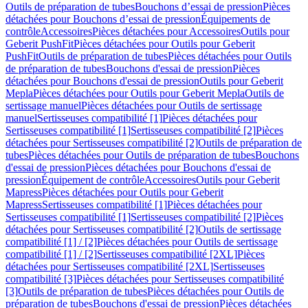
Outils de préparation de tubes
Bouchons d’essai de pression
Pièces
détachées pour Bouchons d’essai de pression
Équipements de
contrôle
Accessoires
Pièces détachées pour Accessoires
Outils pour
Geberit PushFit
Pièces détachées pour Outils pour Geberit
PushFit
Outils de préparation de tubes
Pièces détachées pour Outils
de préparation de tubes
Bouchons d'essai de pression
Pièces
détachées pour Bouchons d'essai de pression
Outils pour Geberit
Mepla
Pièces détachées pour Outils pour Geberit Mepla
Outils de
sertissage manuel
Pièces détachées pour Outils de sertissage
manuel
Sertisseuses compatibilité [1]
Pièces détachées pour
Sertisseuses compatibilité [1]
Sertisseuses compatibilité [2]
Pièces
détachées pour Sertisseuses compatibilité [2]
Outils de préparation de
tubes
Pièces détachées pour Outils de préparation de tubes
Bouchons
d'essai de pression
Pièces détachées pour Bouchons d'essai de
pression
Équipement de contrôle
Accessoires
Outils pour Geberit
Mapress
Pièces détachées pour Outils pour Geberit
Mapress
Sertisseuses compatibilité [1]
Pièces détachées pour
Sertisseuses compatibilité [1]
Sertisseuses compatibilité [2]
Pièces
détachées pour Sertisseuses compatibilité [2]
Outils de sertissage
compatibilité [1] / [2]
Pièces détachées pour Outils de sertissage
compatibilité [1] / [2]
Sertisseuses compatibilité [2XL]
Pièces
détachées pour Sertisseuses compatibilité [2XL]
Sertisseuses
compatibilité [3]
Pièces détachées pour Sertisseuses compatibilité
[3]
Outils de préparation de tubes
Pièces détachées pour Outils de
préparation de tubes
Bouchons d'essai de pression
Pièces détachées