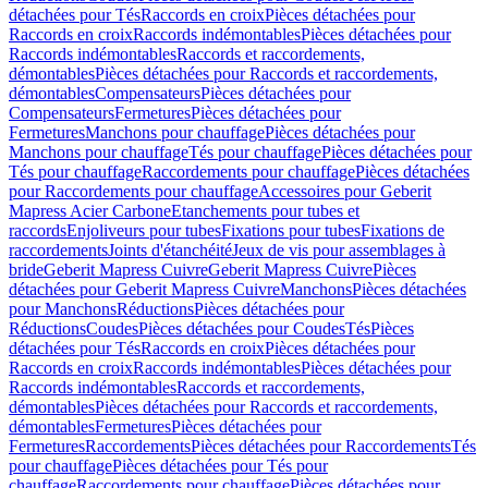
détachées pour Tés
Raccords en croix
Pièces détachées pour
Raccords en croix
Raccords indémontables
Pièces détachées pour
Raccords indémontables
Raccords et raccordements,
démontables
Pièces détachées pour Raccords et raccordements,
démontables
Compensateurs
Pièces détachées pour
Compensateurs
Fermetures
Pièces détachées pour
Fermetures
Manchons pour chauffage
Pièces détachées pour
Manchons pour chauffage
Tés pour chauffage
Pièces détachées pour
Tés pour chauffage
Raccordements pour chauffage
Pièces détachées
pour Raccordements pour chauffage
Accessoires pour Geberit
Mapress Acier Carbone
Etanchements pour tubes et
raccords
Enjoliveurs pour tubes
Fixations pour tubes
Fixations de
raccordements
Joints d'étanchéité
Jeux de vis pour assemblages à
bride
Geberit Mapress Cuivre
Geberit Mapress Cuivre
Pièces
détachées pour Geberit Mapress Cuivre
Manchons
Pièces détachées
pour Manchons
Réductions
Pièces détachées pour
Réductions
Coudes
Pièces détachées pour Coudes
Tés
Pièces
détachées pour Tés
Raccords en croix
Pièces détachées pour
Raccords en croix
Raccords indémontables
Pièces détachées pour
Raccords indémontables
Raccords et raccordements,
démontables
Pièces détachées pour Raccords et raccordements,
démontables
Fermetures
Pièces détachées pour
Fermetures
Raccordements
Pièces détachées pour Raccordements
Tés
pour chauffage
Pièces détachées pour Tés pour
chauffage
Raccordements pour chauffage
Pièces détachées pour