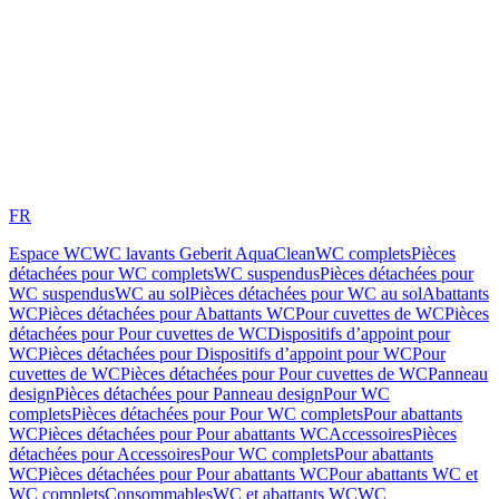
FR
Espace WC
WC lavants Geberit AquaClean
WC complets
Pièces
détachées pour WC complets
WC suspendus
Pièces détachées pour
WC suspendus
WC au sol
Pièces détachées pour WC au sol
Abattants
WC
Pièces détachées pour Abattants WC
Pour cuvettes de WC
Pièces
détachées pour Pour cuvettes de WC
Dispositifs d’appoint pour
WC
Pièces détachées pour Dispositifs d’appoint pour WC
Pour
cuvettes de WC
Pièces détachées pour Pour cuvettes de WC
Panneau
design
Pièces détachées pour Panneau design
Pour WC
complets
Pièces détachées pour Pour WC complets
Pour abattants
WC
Pièces détachées pour Pour abattants WC
Accessoires
Pièces
détachées pour Accessoires
Pour WC complets
Pour abattants
WC
Pièces détachées pour Pour abattants WC
Pour abattants WC et
WC complets
Consommables
WC et abattants WC
WC