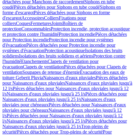
détachées pour Manchons de raccordement
Siphons en tube
coudé
Pièces détachées pour Siphons en tube coudé
Siphons en
forme d'escargot
Pièces détachées pour Siphons en forme
d'escargot
Accessoires
Colliers
Fixations pour
colliers
Coques
Fermetures
Joints
Boîtiers de
protection
Consommables
Protection incendie, protection acoustique
et protection contre l'humidité
Protection incendie
Pièces détachées
pour Protection incendie
Protection incendie pour systèmes
d'évacuation
Pièces détachées pour Protection incendie pour
systèmes d'évacuation
Protection acoustique
Isolations des bruits
solidiens
Isolations des bruits solidiens et aériens
Protection contre
l'humidité
Etanchements
Clapets de ventilation pour
évacuation
Clapets de ventilation
Pièces détachées pour Clapets de
ventilation
Soupapes de retenue d'énergie
Évacuation des eaux de
toiture Geberit Pluvia
Naissances d'eaux pluviales
Pièces détachées
pour Naissances d'eaux pluviales
Naissances d'eaux pluviales jusqu'à
12 l/s
Pièces détachées pour Naissances d'eaux pluviales jusqu'à 12
l/s
Naissances d'eaux pluviales jusqu'à 25 l/s
Pièces détachées pour
Naissances d'eaux pluviales jusqu'à 25 l/s
Naissances d'eaux
pluviales pour chéneaux
Pièces détachées pour Naissances d'eaux
pluviales pour chéneaux
Naissances d'eaux pluviales jusqu'à 12
l/s
Pièces détachées pour Naissances d'eaux pluviales jusqu'à 12
l/s
Naissances d'eaux pluviales jusqu'à 25 l/s
Pièces détachées pour
Naissances d'eaux pluviales jusqu'à 25 l/s
Trop-pleins de
sécurité
Pièces détachées pour Trop-pleins de sécurité
Pour