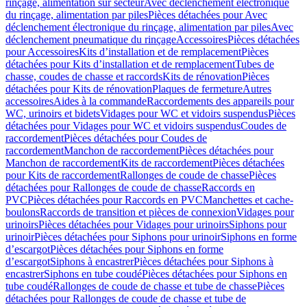
rinçage, alimentation sur secteur
Avec déclenchement électronique
du rinçage, alimentation par piles
Pièces détachées pour Avec
déclenchement électronique du rinçage, alimentation par piles
Avec
déclenchement pneumatique du rinçage
Accessoires
Pièces détachées
pour Accessoires
Kits d’installation et de remplacement
Pièces
détachées pour Kits d’installation et de remplacement
Tubes de
chasse, coudes de chasse et raccords
Kits de rénovation
Pièces
détachées pour Kits de rénovation
Plaques de fermeture
Autres
accessoires
Aides à la commande
Raccordements des appareils pour
WC, urinoirs et bidets
Vidages pour WC et vidoirs suspendus
Pièces
détachées pour Vidages pour WC et vidoirs suspendus
Coudes de
raccordement
Pièces détachées pour Coudes de
raccordement
Manchon de raccordement
Pièces détachées pour
Manchon de raccordement
Kits de raccordement
Pièces détachées
pour Kits de raccordement
Rallonges de coude de chasse
Pièces
détachées pour Rallonges de coude de chasse
Raccords en
PVC
Pièces détachées pour Raccords en PVC
Manchettes et cache-
boulons
Raccords de transition et pièces de connexion
Vidages pour
urinoirs
Pièces détachées pour Vidages pour urinoirs
Siphons pour
urinoir
Pièces détachées pour Siphons pour urinoir
Siphons en forme
d’escargot
Pièces détachées pour Siphons en forme
d’escargot
Siphons à encastrer
Pièces détachées pour Siphons à
encastrer
Siphons en tube coudé
Pièces détachées pour Siphons en
tube coudé
Rallonges de coude de chasse et tube de chasse
Pièces
détachées pour Rallonges de coude de chasse et tube de