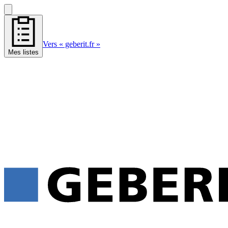
Vers « geberit.fr »
Mes listes