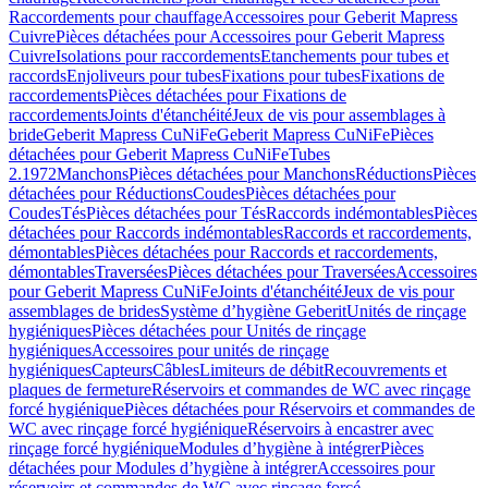
Raccordements pour chauffage
Accessoires pour Geberit Mapress
Cuivre
Pièces détachées pour Accessoires pour Geberit Mapress
Cuivre
Isolations pour raccordements
Etanchements pour tubes et
raccords
Enjoliveurs pour tubes
Fixations pour tubes
Fixations de
raccordements
Pièces détachées pour Fixations de
raccordements
Joints d'étanchéité
Jeux de vis pour assemblages à
bride
Geberit Mapress CuNiFe
Geberit Mapress CuNiFe
Pièces
détachées pour Geberit Mapress CuNiFe
Tubes
2.1972
Manchons
Pièces détachées pour Manchons
Réductions
Pièces
détachées pour Réductions
Coudes
Pièces détachées pour
Coudes
Tés
Pièces détachées pour Tés
Raccords indémontables
Pièces
détachées pour Raccords indémontables
Raccords et raccordements,
démontables
Pièces détachées pour Raccords et raccordements,
démontables
Traversées
Pièces détachées pour Traversées
Accessoires
pour Geberit Mapress CuNiFe
Joints d'étanchéité
Jeux de vis pour
assemblages de brides
Système d’hygiène Geberit
Unités de rinçage
hygiéniques
Pièces détachées pour Unités de rinçage
hygiéniques
Accessoires pour unités de rinçage
hygiéniques
Capteurs
Câbles
Limiteurs de débit
Recouvrements et
plaques de fermeture
Réservoirs et commandes de WC avec rinçage
forcé hygiénique
Pièces détachées pour Réservoirs et commandes de
WC avec rinçage forcé hygiénique
Réservoirs à encastrer avec
rinçage forcé hygiénique
Modules d’hygiène à intégrer
Pièces
détachées pour Modules d’hygiène à intégrer
Accessoires pour
réservoirs et commandes de WC avec rinçage forcé