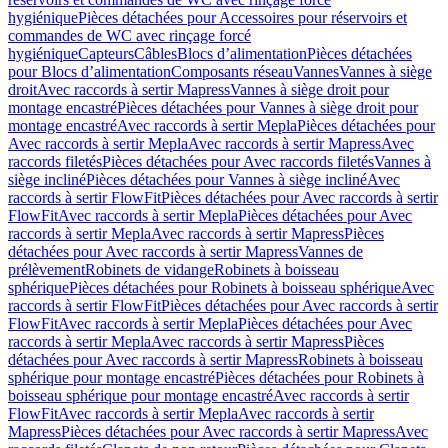
hygiénique
Pièces détachées pour Accessoires pour réservoirs et
commandes de WC avec rinçage forcé
hygiénique
Capteurs
Câbles
Blocs d’alimentation
Pièces détachées
pour Blocs d’alimentation
Composants réseau
Vannes
Vannes à siège
droit
Avec raccords à sertir Mapress
Vannes à siège droit pour
montage encastré
Pièces détachées pour Vannes à siège droit pour
montage encastré
Avec raccords à sertir Mepla
Pièces détachées pour
Avec raccords à sertir Mepla
Avec raccords à sertir Mapress
Avec
raccords filetés
Pièces détachées pour Avec raccords filetés
Vannes à
siège incliné
Pièces détachées pour Vannes à siège incliné
Avec
raccords à sertir FlowFit
Pièces détachées pour Avec raccords à sertir
FlowFit
Avec raccords à sertir Mepla
Pièces détachées pour Avec
raccords à sertir Mepla
Avec raccords à sertir Mapress
Pièces
détachées pour Avec raccords à sertir Mapress
Vannes de
prélèvement
Robinets de vidange
Robinets à boisseau
sphérique
Pièces détachées pour Robinets à boisseau sphérique
Avec
raccords à sertir FlowFit
Pièces détachées pour Avec raccords à sertir
FlowFit
Avec raccords à sertir Mepla
Pièces détachées pour Avec
raccords à sertir Mepla
Avec raccords à sertir Mapress
Pièces
détachées pour Avec raccords à sertir Mapress
Robinets à boisseau
sphérique pour montage encastré
Pièces détachées pour Robinets à
boisseau sphérique pour montage encastré
Avec raccords à sertir
FlowFit
Avec raccords à sertir Mepla
Avec raccords à sertir
Mapress
Pièces détachées pour Avec raccords à sertir Mapress
Avec