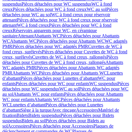
suspendus
Pièces détachées pour WC suspendus
WC à fond
creux
Pièces détachées pour WC à fond creux
WC au sol
Pièces
détachées pour WC au sol
WC à fond creux pour réservoir
attenant
Pièces détachées pour WC à fond creux pour réservoir
attenant
WC à fond creux
Pièces détachées pour WC à fond
creux
Réservoirs apparents pour WC, en céramique
sanitaire
Attenant
Abattants WC
Pièces détachées pour Abattants
WC
Abattants WC
Pièces détachées pour Abattants WC
WC adaptés
PMR
Pièces détachées pour WC adaptés PMR
Cuvettes de WC à
fond creux, surélevés
Pièces détachées pour Cuvettes de WC à fond
creux, surélevés
Cuvettes de WC à fond creux, rallongés
Pièces
détachées pour Cuvettes de WC à fond creux, rallongés
Abattants
WC adaptés PMR
Pièces détachées pour Abattants WC adaptés
PMR
Abattants WC
Pièces détachées pour Abattants WC
Lunettes
d’abattant
Pièces détachées pour Lunettes d’abattant
WC pour
enfants
Pièces détachées pour WC pour enfants
WC suspendus
Pièces
détachées pour WC suspendus
WC au sol
Pièces détachées pour WC
au sol
Abattants WC pour enfants
Pièces détachées pour Abattants
WC pour enfants
Abattants WC
Pièces détachées pour Abattants
WC
Lunettes d’abattant
Pièces détachées pour Lunettes
d’abattant
Siège à la turque
Avec rinçage
Accessoires
Matériel de
fixation
Bidets
Bidets suspendus
Pièces détachées pour Bidets
suspendus
Bidets au sol
Pièces détachées pour Bidets au
sol
Accessoires
Pièces détachées pour Accessoires
Plaques de
déclenchement et commandes de WC
Plaques de