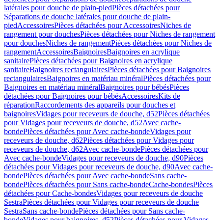
latérales pour douche de plain-pied
Pièces détachées pour
Séparations de douche latérales pour douche de plain-
pied
Accessoires
Pièces détachées pour Accessoires
Niches de
rangement pour douches
Pièces détachées pour Niches de rangement
pour douches
Niches de rangement
Pièces détachées pour Niches de
rangement
Accessoires
Baignoires
Baignoires en acrylique
sanitaire
Pièces détachées pour Baignoires en acrylique
sanitaire
Baignoires rectangulaires
Pièces détachées pour Baignoires
rectangulaires
Baignoires en matériau minéral
Pièces détachées pour
Baignoires en matériau minéral
Baignoires pour bébés
Pièces
détachées pour Baignoires pour bébés
Accessoires
Kits de
réparation
Raccordements des appareils pour douches et
baignoires
Vidages pour receveurs de douche, d52
Pièces détachées
pour Vidages pour receveurs de douche, d52
Avec cache-
bonde
Pièces détachées pour Avec cache-bonde
Vidages pour
receveurs de douche, d62
Pièces détachées pour Vidages pour
receveurs de douche, d62
Avec cache-bonde
Pièces détachées pour
Avec cache-bonde
Vidages pour receveurs de douche, d90
Pièces
détachées pour Vidages pour receveurs de douche, d90
Avec cache-
bonde
Pièces détachées pour Avec cache-bonde
Sans cache-
bonde
Pièces détachées pour Sans cache-bonde
Cache-bondes
Pièces
détachées pour Cache-bondes
Vidages pour receveurs de douche
Sestra
Pièces détachées pour Vidages pour receveurs de douche
Sestra
Sans cache-bonde
Pièces détachées pour Sans cache-
bonde
Vidages pour baignoires, d52
Pièces détachées pour Vidages