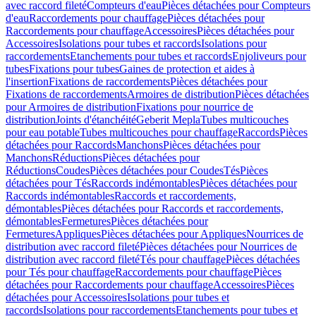
avec raccord fileté
Compteurs d'eau
Pièces détachées pour Compteurs
d'eau
Raccordements pour chauffage
Pièces détachées pour
Raccordements pour chauffage
Accessoires
Pièces détachées pour
Accessoires
Isolations pour tubes et raccords
Isolations pour
raccordements
Etanchements pour tubes et raccords
Enjoliveurs pour
tubes
Fixations pour tubes
Gaines de protection et aides à
l'insertion
Fixations de raccordements
Pièces détachées pour
Fixations de raccordements
Armoires de distribution
Pièces détachées
pour Armoires de distribution
Fixations pour nourrice de
distribution
Joints d'étanchéité
Geberit Mepla
Tubes multicouches
pour eau potable
Tubes multicouches pour chauffage
Raccords
Pièces
détachées pour Raccords
Manchons
Pièces détachées pour
Manchons
Réductions
Pièces détachées pour
Réductions
Coudes
Pièces détachées pour Coudes
Tés
Pièces
détachées pour Tés
Raccords indémontables
Pièces détachées pour
Raccords indémontables
Raccords et raccordements,
démontables
Pièces détachées pour Raccords et raccordements,
démontables
Fermetures
Pièces détachées pour
Fermetures
Appliques
Pièces détachées pour Appliques
Nourrices de
distribution avec raccord fileté
Pièces détachées pour Nourrices de
distribution avec raccord fileté
Tés pour chauffage
Pièces détachées
pour Tés pour chauffage
Raccordements pour chauffage
Pièces
détachées pour Raccordements pour chauffage
Accessoires
Pièces
détachées pour Accessoires
Isolations pour tubes et
raccords
Isolations pour raccordements
Etanchements pour tubes et