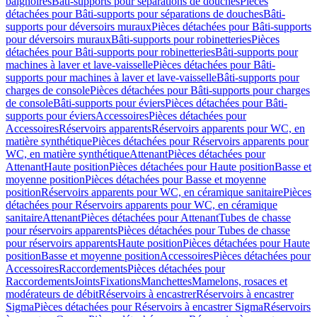
baignoires
Bâti-supports pour séparations de douches
Pièces
détachées pour Bâti-supports pour séparations de douches
Bâti-
supports pour déversoirs muraux
Pièces détachées pour Bâti-supports
pour déversoirs muraux
Bâti-supports pour robinetteries
Pièces
détachées pour Bâti-supports pour robinetteries
Bâti-supports pour
machines à laver et lave-vaisselle
Pièces détachées pour Bâti-
supports pour machines à laver et lave-vaisselle
Bâti-supports pour
charges de console
Pièces détachées pour Bâti-supports pour charges
de console
Bâti-supports pour éviers
Pièces détachées pour Bâti-
supports pour éviers
Accessoires
Pièces détachées pour
Accessoires
Réservoirs apparents
Réservoirs apparents pour WC, en
matière synthétique
Pièces détachées pour Réservoirs apparents pour
WC, en matière synthétique
Attenant
Pièces détachées pour
Attenant
Haute position
Pièces détachées pour Haute position
Basse et
moyenne position
Pièces détachées pour Basse et moyenne
position
Réservoirs apparents pour WC, en céramique sanitaire
Pièces
détachées pour Réservoirs apparents pour WC, en céramique
sanitaire
Attenant
Pièces détachées pour Attenant
Tubes de chasse
pour réservoirs apparents
Pièces détachées pour Tubes de chasse
pour réservoirs apparents
Haute position
Pièces détachées pour Haute
position
Basse et moyenne position
Accessoires
Pièces détachées pour
Accessoires
Raccordements
Pièces détachées pour
Raccordements
Joints
Fixations
Manchettes
Mamelons, rosaces et
modérateurs de débit
Réservoirs à encastrer
Réservoirs à encastrer
Sigma
Pièces détachées pour Réservoirs à encastrer Sigma
Réservoirs