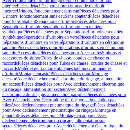
Avec commande d'urinoir intégrée
Pour commande d'urinoir
intégrée
Pièces détachées pour Pour commande d'urinoir
intégrée
Urinoirs, fonctionnement sans eau
Pièces détachées pour
Urinoirs, fonctionnement sans eau
Sans abattant
Pièces détachées
pour Sans abattant
Séparations d’urinoirs
Pièces détachées pour
Séparations d’urinoirs
Séparations d’urinoirs en matière
synthétique
Pièces détachées pour Séparations d’urinoirs en matière
synthétique
Séparations d’urinoirs en verre
Pièces détachées pour
Séparations d’urinoirs en verre
Séparations d’urinoirs en céramique
sanitaire
Pièces détachées pour Séparations d’urinoirs en céramique
sanitaire
Accessoires
Pièces détachées pour Accessoires
Siphons et
accessoires de siphon
Tubes de chasse, coudes de chasse et
raccords
Pièces détachées pour Tubes de chasse, coudes de chasse et
raccords
Matériel de fixation
Habillages latéraux
Commandes
dʼurinoir
Montage encastré
Pièces détachées pour Montage
encastré
Avec déclenchement électronique du rinçage, alimentation
sur secteur
Pièces détachées pour Avec déclenchement électronique
du rinçage, alimentation sur secteur
Avec déclenchement
électronique du rinçage, alimentation par piles
Pièces détachées pour
Avec déclenchement électronique du rinçage, alimentation par
piles
Avec déclenchement pneumatique du rinçage
Pièces détachées
pour Avec déclenchement pneumatique du rinçage
Montage en
apparent
Pièces détachées pour Montage en apparent
Avec
déclenchement électronique du rinçage, alimentation sur
secteur
Pièces détachées pour Avec déclenchement électronique du