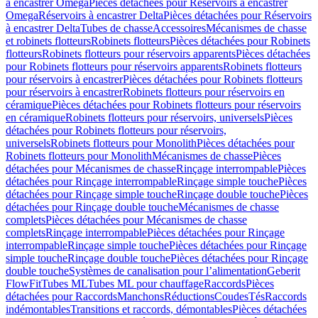
à encastrer Omega
Pièces détachées pour Réservoirs à encastrer
Omega
Réservoirs à encastrer Delta
Pièces détachées pour Réservoirs
à encastrer Delta
Tubes de chasse
Accessoires
Mécanismes de chasse
et robinets flotteurs
Robinets flotteurs
Pièces détachées pour Robinets
flotteurs
Robinets flotteurs pour réservoirs apparents
Pièces détachées
pour Robinets flotteurs pour réservoirs apparents
Robinets flotteurs
pour réservoirs à encastrer
Pièces détachées pour Robinets flotteurs
pour réservoirs à encastrer
Robinets flotteurs pour réservoirs en
céramique
Pièces détachées pour Robinets flotteurs pour réservoirs
en céramique
Robinets flotteurs pour réservoirs, universels
Pièces
détachées pour Robinets flotteurs pour réservoirs,
universels
Robinets flotteurs pour Monolith
Pièces détachées pour
Robinets flotteurs pour Monolith
Mécanismes de chasse
Pièces
détachées pour Mécanismes de chasse
Rinçage interrompable
Pièces
détachées pour Rinçage interrompable
Rinçage simple touche
Pièces
détachées pour Rinçage simple touche
Rinçage double touche
Pièces
détachées pour Rinçage double touche
Mécanismes de chasse
complets
Pièces détachées pour Mécanismes de chasse
complets
Rinçage interrompable
Pièces détachées pour Rinçage
interrompable
Rinçage simple touche
Pièces détachées pour Rinçage
simple touche
Rinçage double touche
Pièces détachées pour Rinçage
double touche
Systèmes de canalisation pour l’alimentation
Geberit
FlowFit
Tubes ML
Tubes ML pour chauffage
Raccords
Pièces
détachées pour Raccords
Manchons
Réductions
Coudes
Tés
Raccords
indémontables
Transitions et raccords, démontables
Pièces détachées