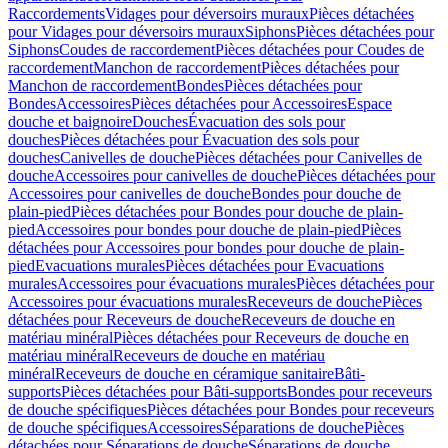
Raccordements
Vidages pour déversoirs muraux
Pièces détachées
pour Vidages pour déversoirs muraux
Siphons
Pièces détachées pour
Siphons
Coudes de raccordement
Pièces détachées pour Coudes de
raccordement
Manchon de raccordement
Pièces détachées pour
Manchon de raccordement
Bondes
Pièces détachées pour
Bondes
Accessoires
Pièces détachées pour Accessoires
Espace
douche et baignoire
Douches
Évacuation des sols pour
douches
Pièces détachées pour Évacuation des sols pour
douches
Canivelles de douche
Pièces détachées pour Canivelles de
douche
Accessoires pour canivelles de douche
Pièces détachées pour
Accessoires pour canivelles de douche
Bondes pour douche de
plain-pied
Pièces détachées pour Bondes pour douche de plain-
pied
Accessoires pour bondes pour douche de plain-pied
Pièces
détachées pour Accessoires pour bondes pour douche de plain-
pied
Evacuations murales
Pièces détachées pour Evacuations
murales
Accessoires pour évacuations murales
Pièces détachées pour
Accessoires pour évacuations murales
Receveurs de douche
Pièces
détachées pour Receveurs de douche
Receveurs de douche en
matériau minéral
Pièces détachées pour Receveurs de douche en
matériau minéral
Receveurs de douche en matériau
minéral
Receveurs de douche en céramique sanitaire
Bâti-
supports
Pièces détachées pour Bâti-supports
Bondes pour receveurs
de douche spécifiques
Pièces détachées pour Bondes pour receveurs
de douche spécifiques
Accessoires
Séparations de douche
Pièces
détachées pour Séparations de douche
Séparations de douche