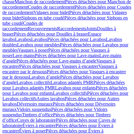
chasse
Manchon de raccordement
Pièces détachées pour Manchon de
raccordement
Coudes de raccordement
Pièces détachées pour Coudes
de raccordement
Vidages pour bidet
Pièces détachées pour Vidages
pour bidet
Siphons en tube coudé
Pièces détachées pour Siphons en
tube coudé
Coudes de
raccordement
Recouvrements
Raccordements
Joints
Douilles à
braser
Pièces détachées pour Douilles à braser
Espace
lavabo
Lavabos
Lavabos
Pièces détachées pour Lavabos
Lavabos
doubles
Lavabos pour meubles
Pièces détachées pour Lavabos pour
meubles
Vasques à poser
Pièces détachées pour Vasques à
poser
Lave-mains
Pièces détachées pour Lave-mains
Lave-mains
d’angle
Pièces détachées pour Lave-mains d’angle
Vasques à
encastrer
Pièces détachées pour Vasques à encastrer
Vasques à
encastrer par le dessous
Pièces détachées pour Vasques à encastrer
par le dessous
Lavabos d’angle
Pièces détachées pour Lavabos
d’angle
Lavabos collectifs
Lavabos adaptés PMR
Pièces détachées
pour Lavabos adaptés PMR
Lavabos pour enfants
Pièces détachées
pour Lavabos pour enfants
Lavabos collectifs
Pièces détachées pour
Lavabos collectifs
Autres lavabos
Pièces détachées pour Autres
lavabos
Déversoirs muraux
Pièces détachées pour Déversoirs
muraux
Vidoirs suspendus
Pièces détachées pour Vidoirs
suspendus
Timbres dʼoffice
Pièces détachées pour Timbres
dʼoffice
Cuves de laboratoire
Pièces détachées pour Cuves de
laboratoire
Éviers à encastrer
Pièces détachées pour Éviers à
encastrer
Éviers à poser
Pièces détachées pour Éviers à