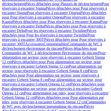
déclenchement
Pièces détachées pour Plaques de déclenchement
Pour
réservoirs à encastrer Sigma
Pièces détachées pour Pour réservoirs à
encastrer Sigma
Pour réservoirs à encastrer Omega
Pièces détachées
pour Pour réservoirs à encastrer Omega
Pour réservoirs à encastrer
Kappa
Pièces détachées pour Pour réservoirs à encastrer Kappa
Pour
réservoirs à encastrer Delta
Pièces détachées pour Pour réservoirs à
encastrer Delta
Pour les réservoirs à encastrer Twinline
Pièces
détachées pour Pour les réservoirs à encastrer Twinline
Pour
réservoirs à encastrer 300T
Pièces détachées pour Pour réservoirs à
encastrer 300T
Accessoires
Consommables
Commandes de WC à
déclenchement électronique du rinçage
Pièces détachées pour
Commandes de WC à déclenchement électronique du rinçage
Pour
alimentation sur secteur, pour réservoirs à encastrer Geberit Sigma
12 cm
Pièces détachées pour Pour alimentation sur secteur, pour
réservoirs à encastrer Geberit Sigma 12 cm
Pour alimentation sur
secteur, pour réservoirs à encastrer Geberit Sigma 8 cm
Pièces
détachées pour Pour alimentation sur secteur, pour réservoirs à
encastrer Geberit Sigma 8 cm
Pour alimentation sur secteur, pour
réservoirs à encastrer Geberit Omega 12 cm
Pièces détachées pour
Pour alimentation sur secteur, pour réservoirs à encastrer Geberit
Omega 12 cm
Pour alimentation par piles, pour réservoirs à encastrer
Geberit Sigma 12 cm
Pièces détachées pour Pour alimentation par
piles, pour réservoirs à encastrer Geberit Sigma 12 cm
Commandes
de WC avec déclenchement pneumatique du rinçage
Pièces
détachées pour Commandes de WC avec déclenchement