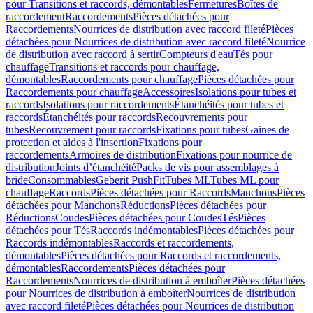
pour Transitions et raccords, démontables
Fermetures
Boîtes de
raccordement
Raccordements
Pièces détachées pour
Raccordements
Nourrices de distribution avec raccord fileté
Pièces
détachées pour Nourrices de distribution avec raccord fileté
Nourrice
de distribution avec raccord à sertir
Compteurs d'eau
Tés pour
chauffage
Transitions et raccords pour chauffage,
démontables
Raccordements pour chauffage
Pièces détachées pour
Raccordements pour chauffage
Accessoires
Isolations pour tubes et
raccords
Isolations pour raccordements
Étanchéités pour tubes et
raccords
Étanchéités pour raccords
Recouvrements pour
tubes
Recouvrement pour raccords
Fixations pour tubes
Gaines de
protection et aides à l'insertion
Fixations pour
raccordements
Armoires de distribution
Fixations pour nourrice de
distribution
Joints d’étanchéité
Packs de vis pour assemblages à
bride
Consommables
Geberit PushFit
Tubes ML
Tubes ML pour
chauffage
Raccords
Pièces détachées pour Raccords
Manchons
Pièces
détachées pour Manchons
Réductions
Pièces détachées pour
Réductions
Coudes
Pièces détachées pour Coudes
Tés
Pièces
détachées pour Tés
Raccords indémontables
Pièces détachées pour
Raccords indémontables
Raccords et raccordements,
démontables
Pièces détachées pour Raccords et raccordements,
démontables
Raccordements
Pièces détachées pour
Raccordements
Nourrices de distribution à emboîter
Pièces détachées
pour Nourrices de distribution à emboîter
Nourrices de distribution
avec raccord fileté
Pièces détachées pour Nourrices de distribution