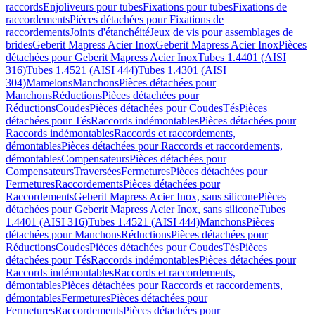
raccords
Enjoliveurs pour tubes
Fixations pour tubes
Fixations de
raccordements
Pièces détachées pour Fixations de
raccordements
Joints d'étanchéité
Jeux de vis pour assemblages de
brides
Geberit Mapress Acier Inox
Geberit Mapress Acier Inox
Pièces
détachées pour Geberit Mapress Acier Inox
Tubes 1.4401 (AISI
316)
Tubes 1.4521 (AISI 444)
Tubes 1.4301 (AISI
304)
Mamelons
Manchons
Pièces détachées pour
Manchons
Réductions
Pièces détachées pour
Réductions
Coudes
Pièces détachées pour Coudes
Tés
Pièces
détachées pour Tés
Raccords indémontables
Pièces détachées pour
Raccords indémontables
Raccords et raccordements,
démontables
Pièces détachées pour Raccords et raccordements,
démontables
Compensateurs
Pièces détachées pour
Compensateurs
Traversées
Fermetures
Pièces détachées pour
Fermetures
Raccordements
Pièces détachées pour
Raccordements
Geberit Mapress Acier Inox, sans silicone
Pièces
détachées pour Geberit Mapress Acier Inox, sans silicone
Tubes
1.4401 (AISI 316)
Tubes 1.4521 (AISI 444)
Manchons
Pièces
détachées pour Manchons
Réductions
Pièces détachées pour
Réductions
Coudes
Pièces détachées pour Coudes
Tés
Pièces
détachées pour Tés
Raccords indémontables
Pièces détachées pour
Raccords indémontables
Raccords et raccordements,
démontables
Pièces détachées pour Raccords et raccordements,
démontables
Fermetures
Pièces détachées pour
Fermetures
Raccordements
Pièces détachées pour