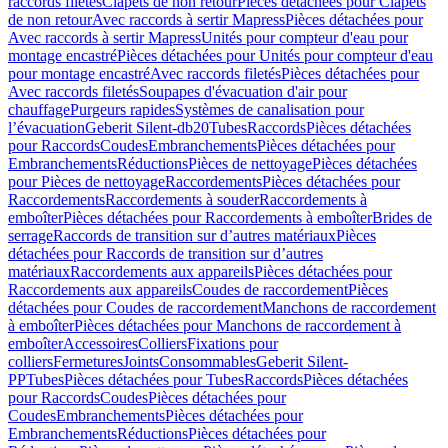
raccords filetés
Clapets de non retour
Pièces détachées pour Clapets
de non retour
Avec raccords à sertir Mapress
Pièces détachées pour
Avec raccords à sertir Mapress
Unités pour compteur d'eau pour
montage encastré
Pièces détachées pour Unités pour compteur d'eau
pour montage encastré
Avec raccords filetés
Pièces détachées pour
Avec raccords filetés
Soupapes d'évacuation d'air pour
chauffage
Purgeurs rapides
Systèmes de canalisation pour
l’évacuation
Geberit Silent-db20
Tubes
Raccords
Pièces détachées
pour Raccords
Coudes
Embranchements
Pièces détachées pour
Embranchements
Réductions
Pièces de nettoyage
Pièces détachées
pour Pièces de nettoyage
Raccordements
Pièces détachées pour
Raccordements
Raccordements à souder
Raccordements à
emboîter
Pièces détachées pour Raccordements à emboîter
Brides de
serrage
Raccords de transition sur d’autres matériaux
Pièces
détachées pour Raccords de transition sur d’autres
matériaux
Raccordements aux appareils
Pièces détachées pour
Raccordements aux appareils
Coudes de raccordement
Pièces
détachées pour Coudes de raccordement
Manchons de raccordement
à emboîter
Pièces détachées pour Manchons de raccordement à
emboîter
Accessoires
Colliers
Fixations pour
colliers
Fermetures
Joints
Consommables
Geberit Silent-
PP
Tubes
Pièces détachées pour Tubes
Raccords
Pièces détachées
pour Raccords
Coudes
Pièces détachées pour
Coudes
Embranchements
Pièces détachées pour
Embranchements
Réductions
Pièces détachées pour