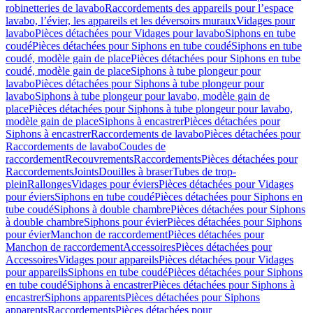
robinetteries de lavabo
Raccordements des appareils pour l’espace
lavabo, l’évier, les appareils et les déversoirs muraux
Vidages pour
lavabo
Pièces détachées pour Vidages pour lavabo
Siphons en tube
coudé
Pièces détachées pour Siphons en tube coudé
Siphons en tube
coudé, modèle gain de place
Pièces détachées pour Siphons en tube
coudé, modèle gain de place
Siphons à tube plongeur pour
lavabo
Pièces détachées pour Siphons à tube plongeur pour
lavabo
Siphons à tube plongeur pour lavabo, modèle gain de
place
Pièces détachées pour Siphons à tube plongeur pour lavabo,
modèle gain de place
Siphons à encastrer
Pièces détachées pour
Siphons à encastrer
Raccordements de lavabo
Pièces détachées pour
Raccordements de lavabo
Coudes de
raccordement
Recouvrements
Raccordements
Pièces détachées pour
Raccordements
Joints
Douilles à braser
Tubes de trop-
plein
Rallonges
Vidages pour éviers
Pièces détachées pour Vidages
pour éviers
Siphons en tube coudé
Pièces détachées pour Siphons en
tube coudé
Siphons à double chambre
Pièces détachées pour Siphons
à double chambre
Siphons pour évier
Pièces détachées pour Siphons
pour évier
Manchon de raccordement
Pièces détachées pour
Manchon de raccordement
Accessoires
Pièces détachées pour
Accessoires
Vidages pour appareils
Pièces détachées pour Vidages
pour appareils
Siphons en tube coudé
Pièces détachées pour Siphons
en tube coudé
Siphons à encastrer
Pièces détachées pour Siphons à
encastrer
Siphons apparents
Pièces détachées pour Siphons
apparents
Raccordements
Pièces détachées pour