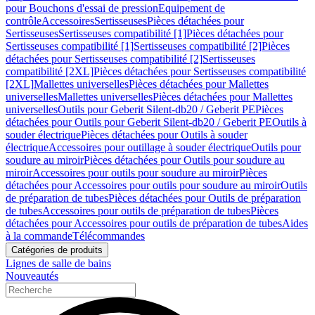
pour Bouchons d'essai de pression
Equipement de
contrôle
Accessoires
Sertisseuses
Pièces détachées pour
Sertisseuses
Sertisseuses compatibilité [1]
Pièces détachées pour
Sertisseuses compatibilité [1]
Sertisseuses compatibilité [2]
Pièces
détachées pour Sertisseuses compatibilité [2]
Sertisseuses
compatibilité [2XL]
Pièces détachées pour Sertisseuses compatibilité
[2XL]
Mallettes universelles
Pièces détachées pour Mallettes
universelles
Mallettes universelles
Pièces détachées pour Mallettes
universelles
Outils pour Geberit Silent-db20 / Geberit PE
Pièces
détachées pour Outils pour Geberit Silent-db20 / Geberit PE
Outils à
souder électrique
Pièces détachées pour Outils à souder
électrique
Accessoires pour outillage à souder électrique
Outils pour
soudure au miroir
Pièces détachées pour Outils pour soudure au
miroir
Accessoires pour outils pour soudure au miroir
Pièces
détachées pour Accessoires pour outils pour soudure au miroir
Outils
de préparation de tubes
Pièces détachées pour Outils de préparation
de tubes
Accessoires pour outils de préparation de tubes
Pièces
détachées pour Accessoires pour outils de préparation de tubes
Aides
à la commande
Télécommandes
Catégories de produits
Lignes de salle de bains
Nouveautés