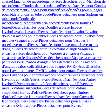
chasse
Manchon de raccordement
Pièces détachées pour Manchon de
raccordement
Coudes de raccordement
Pièces détachées pour Coudes
de raccordement
Vidages pour bidet
Pièces détachées pour Vidages
pour bidet
Siphons en tube coudé
Pièces détachées pour Siphons en
tube coudé
Coudes de
raccordement
Recouvrements
Raccordements
Joints
Douilles à
braser
Pièces détachées pour Douilles à braser
Espace
lavabo
Lavabos
Lavabos
Pièces détachées pour Lavabos
Lavabos
doubles
Lavabos pour meubles
Pièces détachées pour Lavabos pour
meubles
Vasques à poser
Pièces détachées pour Vasques à
poser
Lave-mains
Pièces détachées pour Lave-mains
Lave-mains
d’angle
Pièces détachées pour Lave-mains d’angle
Vasques à
encastrer
Pièces détachées pour Vasques à encastrer
Vasques à
encastrer par le dessous
Pièces détachées pour Vasques à encastrer
par le dessous
Lavabos d’angle
Pièces détachées pour Lavabos
d’angle
Lavabos collectifs
Lavabos adaptés PMR
Pièces détachées
pour Lavabos adaptés PMR
Lavabos pour enfants
Pièces détachées
pour Lavabos pour enfants
Lavabos collectifs
Pièces détachées pour
Lavabos collectifs
Autres lavabos
Pièces détachées pour Autres
lavabos
Déversoirs muraux
Pièces détachées pour Déversoirs
muraux
Vidoirs suspendus
Pièces détachées pour Vidoirs
suspendus
Timbres dʼoffice
Pièces détachées pour Timbres
dʼoffice
Cuves de laboratoire
Pièces détachées pour Cuves de
laboratoire
Éviers à encastrer
Pièces détachées pour Éviers à
encastrer
Éviers à poser
Pièces détachées pour Éviers à