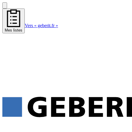
Vers « geberit.fr »
Mes listes