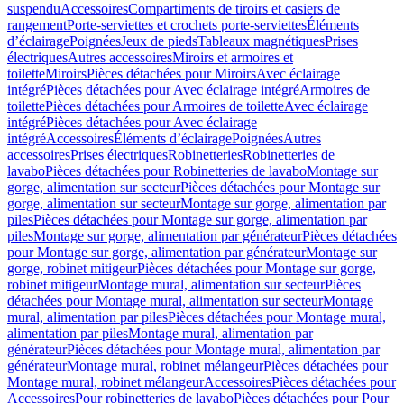
suspendu
Accessoires
Compartiments de tiroirs et casiers de
rangement
Porte-serviettes et crochets porte-serviettes
Éléments
d’éclairage
Poignées
Jeux de pieds
Tableaux magnétiques
Prises
électriques
Autres accessoires
Miroirs et armoires et
toilette
Miroirs
Pièces détachées pour Miroirs
Avec éclairage
intégré
Pièces détachées pour Avec éclairage intégré
Armoires de
toilette
Pièces détachées pour Armoires de toilette
Avec éclairage
intégré
Pièces détachées pour Avec éclairage
intégré
Accessoires
Éléments d’éclairage
Poignées
Autres
accessoires
Prises électriques
Robinetteries
Robinetteries de
lavabo
Pièces détachées pour Robinetteries de lavabo
Montage sur
gorge, alimentation sur secteur
Pièces détachées pour Montage sur
gorge, alimentation sur secteur
Montage sur gorge, alimentation par
piles
Pièces détachées pour Montage sur gorge, alimentation par
piles
Montage sur gorge, alimentation par générateur
Pièces détachées
pour Montage sur gorge, alimentation par générateur
Montage sur
gorge, robinet mitigeur
Pièces détachées pour Montage sur gorge,
robinet mitigeur
Montage mural, alimentation sur secteur
Pièces
détachées pour Montage mural, alimentation sur secteur
Montage
mural, alimentation par piles
Pièces détachées pour Montage mural,
alimentation par piles
Montage mural, alimentation par
générateur
Pièces détachées pour Montage mural, alimentation par
générateur
Montage mural, robinet mélangeur
Pièces détachées pour
Montage mural, robinet mélangeur
Accessoires
Pièces détachées pour
Accessoires
Pour robinetteries de lavabo
Pièces détachées pour Pour