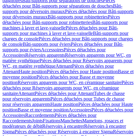
baignoires
Bâti-supports pour séparations de douches
Pièces
détachées pour Bâti-supports pour séparations de douches
Bâti-
supports pour déversoirs muraux
Pièces détachées pour Bâti-supports
pour déversoirs muraux
Bâti-supports pour robinetteries
Pièces
détachées pour Bâti-supports pour robinetteries
Bâti-supports pour
machines à laver et lave-vaisselle
Pièces détachées pour Bâti-
supports pour machines à laver et lave-vaisselle
Bâti-supports pour
charges de console
Pièces détachées pour Bâti-supports pour charges
de console
Bâti-supports pour éviers
Pièces détachées pour Bâti-
supports pour éviers
Accessoires
Pièces détachées pour
Accessoires
Réservoirs apparents
Réservoirs apparents pour WC, en
matière synthétique
Pièces détachées pour Réservoirs apparents pour
WC, en matière synthétique
Attenant
Pièces détachées pour
Attenant
Haute position
Pièces détachées pour Haute position
Basse et
moyenne position
Pièces détachées pour Basse et moyenne
position
Réservoirs apparents pour WC, en céramique sanitaire
Pièces
détachées pour Réservoirs apparents pour WC, en céramique
sanitaire
Attenant
Pièces détachées pour Attenant
Tubes de chasse
pour réservoirs apparents
Pièces détachées pour Tubes de chasse
pour réservoirs apparents
Haute position
Pièces détachées pour Haute
position
Basse et moyenne position
Accessoires
Pièces détachées pour
Accessoires
Raccordements
Pièces détachées pour
Raccordements
Joints
Fixations
Manchettes
Mamelons, rosaces et
modérateurs de débit
Réservoirs à encastrer
Réservoirs à encastrer
Sigma
Pièces détachées pour Réservoirs à encastrer Sigma
Réservoirs