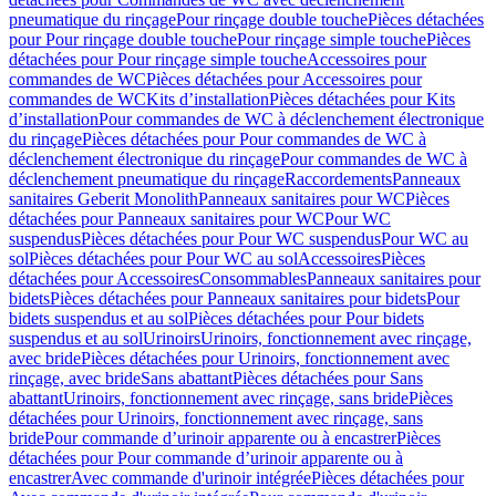
pneumatique du rinçage
Pour rinçage double touche
Pièces détachées
pour Pour rinçage double touche
Pour rinçage simple touche
Pièces
détachées pour Pour rinçage simple touche
Accessoires pour
commandes de WC
Pièces détachées pour Accessoires pour
commandes de WC
Kits d’installation
Pièces détachées pour Kits
d’installation
Pour commandes de WC à déclenchement électronique
du rinçage
Pièces détachées pour Pour commandes de WC à
déclenchement électronique du rinçage
Pour commandes de WC à
déclenchement pneumatique du rinçage
Raccordements
Panneaux
sanitaires Geberit Monolith
Panneaux sanitaires pour WC
Pièces
détachées pour Panneaux sanitaires pour WC
Pour WC
suspendus
Pièces détachées pour Pour WC suspendus
Pour WC au
sol
Pièces détachées pour Pour WC au sol
Accessoires
Pièces
détachées pour Accessoires
Consommables
Panneaux sanitaires pour
bidets
Pièces détachées pour Panneaux sanitaires pour bidets
Pour
bidets suspendus et au sol
Pièces détachées pour Pour bidets
suspendus et au sol
Urinoirs
Urinoirs, fonctionnement avec rinçage,
avec bride
Pièces détachées pour Urinoirs, fonctionnement avec
rinçage, avec bride
Sans abattant
Pièces détachées pour Sans
abattant
Urinoirs, fonctionnement avec rinçage, sans bride
Pièces
détachées pour Urinoirs, fonctionnement avec rinçage, sans
bride
Pour commande d’urinoir apparente ou à encastrer
Pièces
détachées pour Pour commande d’urinoir apparente ou à
encastrer
Avec commande d'urinoir intégrée
Pièces détachées pour