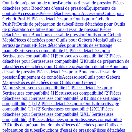
Outils de préparation de tubes
Bouchons d’essai de pression
Pièces
détachées pour Bouchons d’essai de pression
Équipements de
contrôle
Accessoires
Pièces détachées pour Accessoires
Outils pour
Geberit PushFit
Pièces détachées pour Outils pour Geberit
PushFit
Outils de préparation de tubes
Pièces détachées pour Outils
de préparation de tubes
Bouchons d'essai de pression
Pièces
détachées pour Bouchons d'essai de pression
Outils pour Geberit
Mepla
Pièces détachées pour Outils pour Geberit Mepla
Outils de
sertissage manuel
Pièces détachées pour Outils de sertissage
manuel
Sertisseuses compatibilité [1]
Pièces détachées pour
Sertisseuses compatibilité [1]
Sertisseuses compatibilité [2]
Pièces
détachées pour Sertisseuses compatibilité [2]
Outils de préparation de
tubes
Pièces détachées pour Outils de préparation de tubes
Bouchons
d'essai de pression
Pièces détachées pour Bouchons d'essai de
pression
Équipement de contrôle
Accessoires
Outils pour Geberit
Mapress
Pièces détachées pour Outils pour Geberit
Mapress
Sertisseuses compatibilité [1]
Pièces détachées pour
Sertisseuses compatibilité [1]
Sertisseuses compatibilité [2]
Pièces
détachées pour Sertisseuses compatibilité [2]
Outils de sertissage
compatibilité [1] / [2]
Pièces détachées pour Outils de sertissage
compatibilité [1] / [2]
Sertisseuses compatibilité [2XL]
Pièces
détachées pour Sertisseuses compatibilité [2XL]
Sertisseuses
compatibilité [3]
Pièces détachées pour Sertisseuses compatibilité
[3]
Outils de préparation de tubes
Pièces détachées pour Outils de
préparation de tubes
Bouchons d'essai de pression
Pièces détachées