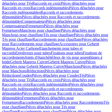
détachées pour Tés
Raccords en croix
Pièces détachées pour
Raccords en croix
Raccords indémontables
Pièces détachées pour
Raccords indémontables
Raccords et raccordements,
démontables
Pièces détachées pour Raccords et raccordements,
démontables
Compensateurs
Pièces détachées pour
Compensateurs
Fermetures
Pièces détachées pour
Fermetures
Manchons pour chauffage
Pièces détachées pour
Manchons pour chauffage
Tés pour chauffage
Pièces détachées pour
Tés pour chauffage
Raccordements pour chauffage
Pièces détachées
pour Raccordements pour chauffage
Accessoires pour Geberit
Mapress Acier Carbone
Etanchements pour tubes et
raccords
Enjoliveurs pour tubes
Fixations pour tubes
Fixations de
raccordements
Joints d'étanchéité
Jeux de vis pour assemblages à
bride
Geberit Mapress Cuivre
Geberit Mapress Cuivre
Pièces
détachées pour Geberit Mapress Cuivre
Manchons
Pièces détachées
pour Manchons
Réductions
Pièces détachées pour
Réductions
Coudes
Pièces détachées pour Coudes
Tés
Pièces
détachées pour Tés
Raccords en croix
Pièces détachées pour
Raccords en croix
Raccords indémontables
Pièces détachées pour
Raccords indémontables
Raccords et raccordements,
démontables
Pièces détachées pour Raccords et raccordements,
démontables
Fermetures
Pièces détachées pour
Fermetures
Raccordements
Pièces détachées pour Raccordements
Tés
pour chauffage
Pièces détachées pour Tés pour
chauffage
Raccordements pour chauffage
Pièces détachées pour