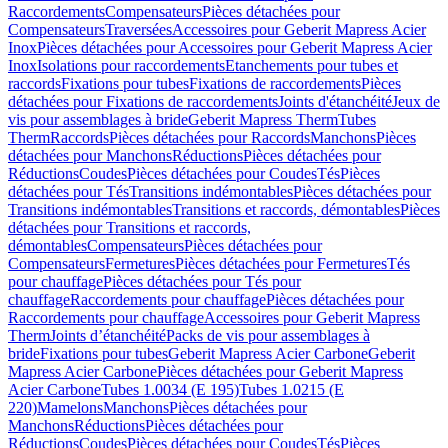
Raccordements
Compensateurs
Pièces détachées pour
Compensateurs
Traversées
Accessoires pour Geberit Mapress Acier
Inox
Pièces détachées pour Accessoires pour Geberit Mapress Acier
Inox
Isolations pour raccordements
Etanchements pour tubes et
raccords
Fixations pour tubes
Fixations de raccordements
Pièces
détachées pour Fixations de raccordements
Joints d'étanchéité
Jeux de
vis pour assemblages à bride
Geberit Mapress Therm
Tubes
Therm
Raccords
Pièces détachées pour Raccords
Manchons
Pièces
détachées pour Manchons
Réductions
Pièces détachées pour
Réductions
Coudes
Pièces détachées pour Coudes
Tés
Pièces
détachées pour Tés
Transitions indémontables
Pièces détachées pour
Transitions indémontables
Transitions et raccords, démontables
Pièces
détachées pour Transitions et raccords,
démontables
Compensateurs
Pièces détachées pour
Compensateurs
Fermetures
Pièces détachées pour Fermetures
Tés
pour chauffage
Pièces détachées pour Tés pour
chauffage
Raccordements pour chauffage
Pièces détachées pour
Raccordements pour chauffage
Accessoires pour Geberit Mapress
Therm
Joints d’étanchéité
Packs de vis pour assemblages à
bride
Fixations pour tubes
Geberit Mapress Acier Carbone
Geberit
Mapress Acier Carbone
Pièces détachées pour Geberit Mapress
Acier Carbone
Tubes 1.0034 (E 195)
Tubes 1.0215 (E
220)
Mamelons
Manchons
Pièces détachées pour
Manchons
Réductions
Pièces détachées pour
Réductions
Coudes
Pièces détachées pour Coudes
Tés
Pièces