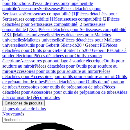
pour Bouchons d'essai de pression
Equipement de
contrôle
Accessoires
Sertisseuses
Pièces détachées pour
Sertisseuses
Sertisseuses compatibilité [1]
Pièces détachées pour
Sertisseuses compatibilité [1]
Sertisseuses compatibilité [2]
Pièces
détachées pour Sertisseuses compatibilité [2]
Sertisseuses
compatibilité [2XL]
Pièces détachées pour Sertisseuses compatibilité
[2XL]
Mallettes universelles
Pièces détachées pour Mallettes
universelles
Mallettes universelles
Pièces détachées pour Mallettes
universelles
Outils pour Geberit Silent-db20 / Geberit PE
Pièces
détachées pour Outils pour Geberit Silent-db20 / Geberit PE
Outils à
souder électrique
Pièces détachées pour Outils à souder
électrique
Accessoires pour outillage à souder électrique
Outils pour
soudure au miroir
Pièces détachées pour Outils pour soudure au
miroir
Accessoires pour outils pour soudure au miroir
Pièces
détachées pour Accessoires pour outils pour soudure au miroir
Outils
de préparation de tubes
Pièces détachées pour Outils de préparation
de tubes
Accessoires pour outils de préparation de tubes
Pièces
détachées pour Accessoires pour outils de préparation de tubes
Aides
à la commande
Télécommandes
Catégories de produits
Lignes de salle de bains
Nouveautés