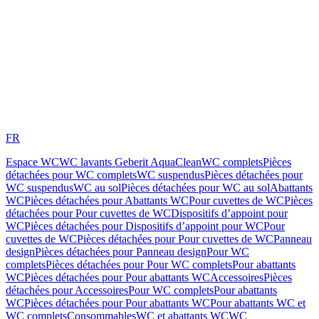
FR
Espace WC
WC lavants Geberit AquaClean
WC complets
Pièces
détachées pour WC complets
WC suspendus
Pièces détachées pour
WC suspendus
WC au sol
Pièces détachées pour WC au sol
Abattants
WC
Pièces détachées pour Abattants WC
Pour cuvettes de WC
Pièces
détachées pour Pour cuvettes de WC
Dispositifs d’appoint pour
WC
Pièces détachées pour Dispositifs d’appoint pour WC
Pour
cuvettes de WC
Pièces détachées pour Pour cuvettes de WC
Panneau
design
Pièces détachées pour Panneau design
Pour WC
complets
Pièces détachées pour Pour WC complets
Pour abattants
WC
Pièces détachées pour Pour abattants WC
Accessoires
Pièces
détachées pour Accessoires
Pour WC complets
Pour abattants
WC
Pièces détachées pour Pour abattants WC
Pour abattants WC et
WC complets
Consommables
WC et abattants WC
WC