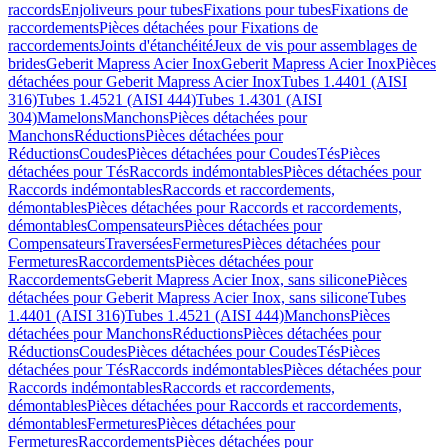
raccords
Enjoliveurs pour tubes
Fixations pour tubes
Fixations de
raccordements
Pièces détachées pour Fixations de
raccordements
Joints d'étanchéité
Jeux de vis pour assemblages de
brides
Geberit Mapress Acier Inox
Geberit Mapress Acier Inox
Pièces
détachées pour Geberit Mapress Acier Inox
Tubes 1.4401 (AISI
316)
Tubes 1.4521 (AISI 444)
Tubes 1.4301 (AISI
304)
Mamelons
Manchons
Pièces détachées pour
Manchons
Réductions
Pièces détachées pour
Réductions
Coudes
Pièces détachées pour Coudes
Tés
Pièces
détachées pour Tés
Raccords indémontables
Pièces détachées pour
Raccords indémontables
Raccords et raccordements,
démontables
Pièces détachées pour Raccords et raccordements,
démontables
Compensateurs
Pièces détachées pour
Compensateurs
Traversées
Fermetures
Pièces détachées pour
Fermetures
Raccordements
Pièces détachées pour
Raccordements
Geberit Mapress Acier Inox, sans silicone
Pièces
détachées pour Geberit Mapress Acier Inox, sans silicone
Tubes
1.4401 (AISI 316)
Tubes 1.4521 (AISI 444)
Manchons
Pièces
détachées pour Manchons
Réductions
Pièces détachées pour
Réductions
Coudes
Pièces détachées pour Coudes
Tés
Pièces
détachées pour Tés
Raccords indémontables
Pièces détachées pour
Raccords indémontables
Raccords et raccordements,
démontables
Pièces détachées pour Raccords et raccordements,
démontables
Fermetures
Pièces détachées pour
Fermetures
Raccordements
Pièces détachées pour