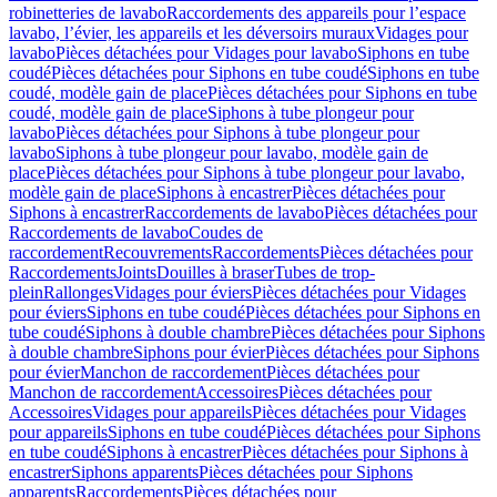
robinetteries de lavabo
Raccordements des appareils pour l’espace
lavabo, l’évier, les appareils et les déversoirs muraux
Vidages pour
lavabo
Pièces détachées pour Vidages pour lavabo
Siphons en tube
coudé
Pièces détachées pour Siphons en tube coudé
Siphons en tube
coudé, modèle gain de place
Pièces détachées pour Siphons en tube
coudé, modèle gain de place
Siphons à tube plongeur pour
lavabo
Pièces détachées pour Siphons à tube plongeur pour
lavabo
Siphons à tube plongeur pour lavabo, modèle gain de
place
Pièces détachées pour Siphons à tube plongeur pour lavabo,
modèle gain de place
Siphons à encastrer
Pièces détachées pour
Siphons à encastrer
Raccordements de lavabo
Pièces détachées pour
Raccordements de lavabo
Coudes de
raccordement
Recouvrements
Raccordements
Pièces détachées pour
Raccordements
Joints
Douilles à braser
Tubes de trop-
plein
Rallonges
Vidages pour éviers
Pièces détachées pour Vidages
pour éviers
Siphons en tube coudé
Pièces détachées pour Siphons en
tube coudé
Siphons à double chambre
Pièces détachées pour Siphons
à double chambre
Siphons pour évier
Pièces détachées pour Siphons
pour évier
Manchon de raccordement
Pièces détachées pour
Manchon de raccordement
Accessoires
Pièces détachées pour
Accessoires
Vidages pour appareils
Pièces détachées pour Vidages
pour appareils
Siphons en tube coudé
Pièces détachées pour Siphons
en tube coudé
Siphons à encastrer
Pièces détachées pour Siphons à
encastrer
Siphons apparents
Pièces détachées pour Siphons
apparents
Raccordements
Pièces détachées pour