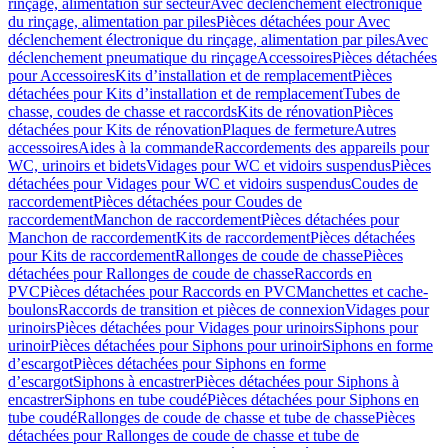
rinçage, alimentation sur secteur
Avec déclenchement électronique
du rinçage, alimentation par piles
Pièces détachées pour Avec
déclenchement électronique du rinçage, alimentation par piles
Avec
déclenchement pneumatique du rinçage
Accessoires
Pièces détachées
pour Accessoires
Kits d’installation et de remplacement
Pièces
détachées pour Kits d’installation et de remplacement
Tubes de
chasse, coudes de chasse et raccords
Kits de rénovation
Pièces
détachées pour Kits de rénovation
Plaques de fermeture
Autres
accessoires
Aides à la commande
Raccordements des appareils pour
WC, urinoirs et bidets
Vidages pour WC et vidoirs suspendus
Pièces
détachées pour Vidages pour WC et vidoirs suspendus
Coudes de
raccordement
Pièces détachées pour Coudes de
raccordement
Manchon de raccordement
Pièces détachées pour
Manchon de raccordement
Kits de raccordement
Pièces détachées
pour Kits de raccordement
Rallonges de coude de chasse
Pièces
détachées pour Rallonges de coude de chasse
Raccords en
PVC
Pièces détachées pour Raccords en PVC
Manchettes et cache-
boulons
Raccords de transition et pièces de connexion
Vidages pour
urinoirs
Pièces détachées pour Vidages pour urinoirs
Siphons pour
urinoir
Pièces détachées pour Siphons pour urinoir
Siphons en forme
d’escargot
Pièces détachées pour Siphons en forme
d’escargot
Siphons à encastrer
Pièces détachées pour Siphons à
encastrer
Siphons en tube coudé
Pièces détachées pour Siphons en
tube coudé
Rallonges de coude de chasse et tube de chasse
Pièces
détachées pour Rallonges de coude de chasse et tube de