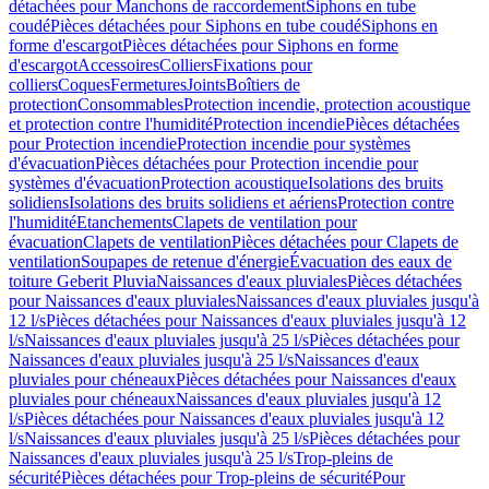
détachées pour Manchons de raccordement
Siphons en tube
coudé
Pièces détachées pour Siphons en tube coudé
Siphons en
forme d'escargot
Pièces détachées pour Siphons en forme
d'escargot
Accessoires
Colliers
Fixations pour
colliers
Coques
Fermetures
Joints
Boîtiers de
protection
Consommables
Protection incendie, protection acoustique
et protection contre l'humidité
Protection incendie
Pièces détachées
pour Protection incendie
Protection incendie pour systèmes
d'évacuation
Pièces détachées pour Protection incendie pour
systèmes d'évacuation
Protection acoustique
Isolations des bruits
solidiens
Isolations des bruits solidiens et aériens
Protection contre
l'humidité
Etanchements
Clapets de ventilation pour
évacuation
Clapets de ventilation
Pièces détachées pour Clapets de
ventilation
Soupapes de retenue d'énergie
Évacuation des eaux de
toiture Geberit Pluvia
Naissances d'eaux pluviales
Pièces détachées
pour Naissances d'eaux pluviales
Naissances d'eaux pluviales jusqu'à
12 l/s
Pièces détachées pour Naissances d'eaux pluviales jusqu'à 12
l/s
Naissances d'eaux pluviales jusqu'à 25 l/s
Pièces détachées pour
Naissances d'eaux pluviales jusqu'à 25 l/s
Naissances d'eaux
pluviales pour chéneaux
Pièces détachées pour Naissances d'eaux
pluviales pour chéneaux
Naissances d'eaux pluviales jusqu'à 12
l/s
Pièces détachées pour Naissances d'eaux pluviales jusqu'à 12
l/s
Naissances d'eaux pluviales jusqu'à 25 l/s
Pièces détachées pour
Naissances d'eaux pluviales jusqu'à 25 l/s
Trop-pleins de
sécurité
Pièces détachées pour Trop-pleins de sécurité
Pour