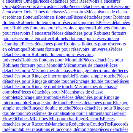
à encastrer Omega
Pièces détachées pour Réservoirs à encastrer
Omega
Réservoirs à encastrer Delta
Pièces détachées pour Réservoirs
à encastrer Delta
Tubes de chasse
Accessoires
Mécanismes de chasse
et robinets flotteurs
Robinets flotteurs
Pièces détachées pour Robinets
flotteurs
Robinets flotteurs pour réservoirs apparents
Pièces détachées
pour Robinets flotteurs pour réservoirs apparents
Robinets flotteurs
pour réservoirs à encastrer
Pièces détachées pour Robinets flotteurs
pour réservoirs à encastrer
Robinets flotteurs pour réservoirs en
céramique
Pièces détachées pour Robinets flotteurs pour réservoirs
en céramique
Robinets flotteurs pour réservoirs, universels
Pièces
détachées pour Robinets flotteurs pour réservoirs,
universels
Robinets flotteurs pour Monolith
Pièces détachées pour
Robinets flotteurs pour Monolith
Mécanismes de chasse
Pièces
détachées pour Mécanismes de chasse
Rinçage interrompable
Pièces
détachées pour Rinçage interrompable
Rinçage simple touche
Pièces
détachées pour Rinçage simple touche
Rinçage double touche
Pièces
détachées pour Rinçage double touche
Mécanismes de chasse
complets
Pièces détachées pour Mécanismes de chasse
complets
Rinçage interrompable
Pièces détachées pour Rinçage
interrompable
Rinçage simple touche
Pièces détachées pour Rinçage
simple touche
Rinçage double touche
Pièces détachées pour Rinçage
double touche
Systèmes de canalisation pour l’alimentation
Geberit
FlowFit
Tubes ML
Tubes ML pour chauffage
Raccords
Pièces
détachées pour Raccords
Manchons
Réductions
Coudes
Tés
Raccords
indémontables
Transitions et raccords, démontables
Pièces détachées