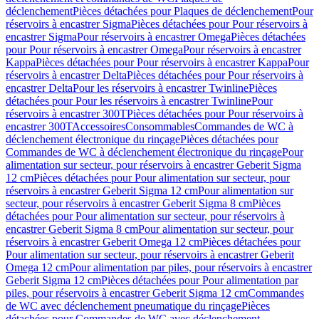
déclenchement
Pièces détachées pour Plaques de déclenchement
Pour
réservoirs à encastrer Sigma
Pièces détachées pour Pour réservoirs à
encastrer Sigma
Pour réservoirs à encastrer Omega
Pièces détachées
pour Pour réservoirs à encastrer Omega
Pour réservoirs à encastrer
Kappa
Pièces détachées pour Pour réservoirs à encastrer Kappa
Pour
réservoirs à encastrer Delta
Pièces détachées pour Pour réservoirs à
encastrer Delta
Pour les réservoirs à encastrer Twinline
Pièces
détachées pour Pour les réservoirs à encastrer Twinline
Pour
réservoirs à encastrer 300T
Pièces détachées pour Pour réservoirs à
encastrer 300T
Accessoires
Consommables
Commandes de WC à
déclenchement électronique du rinçage
Pièces détachées pour
Commandes de WC à déclenchement électronique du rinçage
Pour
alimentation sur secteur, pour réservoirs à encastrer Geberit Sigma
12 cm
Pièces détachées pour Pour alimentation sur secteur, pour
réservoirs à encastrer Geberit Sigma 12 cm
Pour alimentation sur
secteur, pour réservoirs à encastrer Geberit Sigma 8 cm
Pièces
détachées pour Pour alimentation sur secteur, pour réservoirs à
encastrer Geberit Sigma 8 cm
Pour alimentation sur secteur, pour
réservoirs à encastrer Geberit Omega 12 cm
Pièces détachées pour
Pour alimentation sur secteur, pour réservoirs à encastrer Geberit
Omega 12 cm
Pour alimentation par piles, pour réservoirs à encastrer
Geberit Sigma 12 cm
Pièces détachées pour Pour alimentation par
piles, pour réservoirs à encastrer Geberit Sigma 12 cm
Commandes
de WC avec déclenchement pneumatique du rinçage
Pièces
détachées pour Commandes de WC avec déclenchement