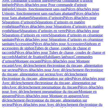
Avec commande d'urinoir intégrée
Pour commande d'urinoir
intégrée
Pièces détachées pour Pour commande d'urinoir
intégrée
Urinoirs, fonctionnement sans eau
Pièces détachées pour
Urinoirs, fonctionnement sans eau
Sans abattant
Pièces détachées
pour Sans abattant
Séparations d’urinoirs
Pièces détachées pour
Séparations d’urinoirs
Séparations d’urinoirs en matière
synthétique
Pièces détachées pour Séparations d’urinoirs en matière
synthétique
Séparations d’urinoirs en verre
Pièces détachées pour
Séparations d’urinoirs en verre
Séparations d’urinoirs en céramique
sanitaire
Pièces détachées pour Séparations d’urinoirs en céramique
sanitaire
Accessoires
Pièces détachées pour Accessoires
Siphons et
accessoires de siphon
Tubes de chasse, coudes de chasse et
raccords
Pièces détachées pour Tubes de chasse, coudes de chasse et
raccords
Matériel de fixation
Habillages latéraux
Commandes
dʼurinoir
Montage encastré
Pièces détachées pour Montage
encastré
Avec déclenchement électronique du rinçage, alimentation
sur secteur
Pièces détachées pour Avec déclenchement électronique
du rinçage, alimentation sur secteur
Avec déclenchement
électronique du rinçage, alimentation par piles
Pièces détachées pour
Avec déclenchement électronique du rinçage, alimentation par
piles
Avec déclenchement pneumatique du rinçage
Pièces détachées
pour Avec déclenchement pneumatique du rinçage
Montage en
apparent
Pièces détachées pour Montage en apparent
Avec
déclenchement électronique du rinçage, alimentation sur
secteur
Pièces détachées pour Avec déclenchement électronique du