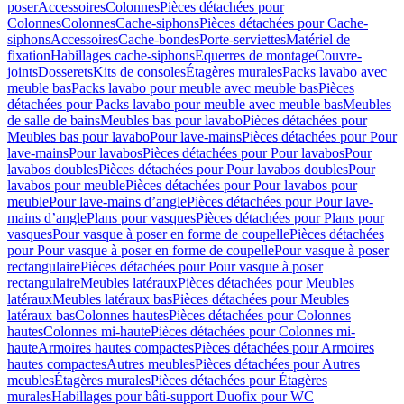
poser
Accessoires
Colonnes
Pièces détachées pour
Colonnes
Colonnes
Cache-siphons
Pièces détachées pour Cache-
siphons
Accessoires
Cache-bondes
Porte-serviettes
Matériel de
fixation
Habillages cache-siphons
Equerres de montage
Couvre-
joints
Dosserets
Kits de consoles
Étagères murales
Packs lavabo avec
meuble bas
Packs lavabo pour meuble avec meuble bas
Pièces
détachées pour Packs lavabo pour meuble avec meuble bas
Meubles
de salle de bains
Meubles bas pour lavabo
Pièces détachées pour
Meubles bas pour lavabo
Pour lave-mains
Pièces détachées pour Pour
lave-mains
Pour lavabos
Pièces détachées pour Pour lavabos
Pour
lavabos doubles
Pièces détachées pour Pour lavabos doubles
Pour
lavabos pour meuble
Pièces détachées pour Pour lavabos pour
meuble
Pour lave-mains d’angle
Pièces détachées pour Pour lave-
mains d’angle
Plans pour vasques
Pièces détachées pour Plans pour
vasques
Pour vasque à poser en forme de coupelle
Pièces détachées
pour Pour vasque à poser en forme de coupelle
Pour vasque à poser
rectangulaire
Pièces détachées pour Pour vasque à poser
rectangulaire
Meubles latéraux
Pièces détachées pour Meubles
latéraux
Meubles latéraux bas
Pièces détachées pour Meubles
latéraux bas
Colonnes hautes
Pièces détachées pour Colonnes
hautes
Colonnes mi-haute
Pièces détachées pour Colonnes mi-
haute
Armoires hautes compactes
Pièces détachées pour Armoires
hautes compactes
Autres meubles
Pièces détachées pour Autres
meubles
Étagères murales
Pièces détachées pour Étagères
murales
Habillages pour bâti-support Duofix pour WC