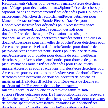
Raccordements
Vidages pour déversoirs muraux
Pièces détachées
pour Vidages pour déversoirs muraux
Siphons
Pièces détachées pour
Siphons
Coudes de raccordement
Pièces détachées pour Coudes de
raccordement
Manchon de raccordement
Pièces détachées pour
Manchon de raccordement
Bondes
Pièces détachées pour
Bondes
Accessoires
Pièces détachées pour Accessoires
Espace
douche et baignoire
Douches
Évacuation des sols pour
douches
Pièces détachées pour Évacuation des sols pour
douches
Canivelles de douche
Pièces détachées pour Canivelles de
douche
Accessoires pour canivelles de douche
Pièces détachées pour
Accessoires pour canivelles de douche
Bondes pour douche de
plain-pied
Pièces détachées pour Bondes pour douche de plain-
pied
Accessoires pour bondes pour douche de plain-pied
Pièces
détachées pour Accessoires pour bondes pour douche de plain-
pied
Evacuations murales
Pièces détachées pour Evacuations
murales
Accessoires pour évacuations murales
Pièces détachées pour
Accessoires pour évacuations murales
Receveurs de douche
Pièces
détachées pour Receveurs de douche
Receveurs de douche en
matériau minéral
Pièces détachées pour Receveurs de douche en
matériau minéral
Receveurs de douche en matériau
minéral
Receveurs de douche en céramique sanitaire
Bâti-
supports
Pièces détachées pour Bâti-supports
Bondes pour receveurs
de douche spécifiques
Pièces détachées pour Bondes pour receveurs
de douche spécifiques
Accessoires
Séparations de douche
Pièces
détachées pour Séparations de douche
Séparations de douche