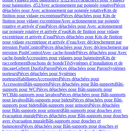
pour baignoires, d52
Avec actionnement par poignée rotative
Pièces
détachées pour Avec actionnement par poignée rotative
Kits de
finition pour vidage excentrique
Pièces détachées pour Kits de
finition pour vidage excentrique
Avec actionnement par poignée
rotative et arrivée d’eau
Pièces détachées pour Avec actionnement
par poignée rotative et arrivée d’eau
Kits de finition pour vidage
excentrique et arrivée d’eau
Pièces détachées pour Kits de finition
pour vidage excentrique et arrivée d’eau
Avec déclenchement par
pression PushControl
Pièces détachées pour Avec déclenchement par
pression PushControl
Avec cache-bonde
Pièces détachées pour Avec
cache-bonde
Accessoires pour vidages pour baignoires
Kits de
raccordement
Bouchons de bonde
Tés
Systèmes d’installation et de
rinçage
Geberit Duofix
Parois
Pièces détachées pour Parois
Systèmes
porteurs
Pièces détachées pour Systèmes
porteurs
Habillages
Accessoires
Pièces détachées pour
Accessoires
Bâti-supports
Pièces détachées pour Bâti-supports
Bâti-
supports pour WC
Pièces détachées pour Bâti-supports pour
WC
Bâti-supports pour lavabos
Pièces détachées pour Bâti-supports
pour lavabos
Bâti-supports pour bidets
Pièces détachées pour Bâti-
supports pour bidets
Bâti-supports pour urinoirs
Pièces détachées
pour Bâti-supports pour urinoirs
Bâti-supports pour douches avec
évacuation murale
Pièces détachées pour Bâti-supports pour douches
avec évacuation murale
Bâti-supports pour douches et
baignoires
Pièces détachées pour Bâti-supports pour douches et