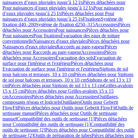
naissances d’eaux pluviales jusqu’à 12 l/s
Pièces détachées pour
Pour naissances d’eaux pluviales jusqu’à 12 l/s
Pour naissances
d’eaux pluviales jusqu’à 25 l/s
Pièces détachées pour Pour
naissances d’eaux pluviales jusqu’à 25 l/s
Fixations
Système de
fixation d40–200
Système de fixation d250–315
Accessoires
Pièces
détachées pour Accessoires
Pour naissances
Pièces détachées pour
Pour naissances
Pour fixations
Évacuation des eaux de toiture
conventionnelle
Naissances d'eaux pluviales
Pièces détachées pour
Naissances d'eaux pluviales
Raccords au pare-vapeur
Pièces
détachées pour Raccords au pare-vapeur
Accessoires
Pièces
détachées pour Accessoires
Évacuation des sols
Evacuation de
surface pour l'intérieur et l'extérieur
Pièces détachées pour
Evacuation de surface pour l'intérieur et l'extérieur
Siphons de sol
pour balcons et terrasses, 10 x 10 cm
Pièces détachées pour Siphons
de sol pour balcons et terrasses, 10 x 10 cm
Siphons de sol 13 x 13
cm
Pièces détachées pour Siphons de sol 13 x 13 cm
Grilles-avaloirs
15 x 15 cm
Pièces détachées pour Grilles-avaloirs 15 x 15
cm
Accessoires
Pièces détachées pour Accessoires
Outillages,
composants réseau et logiciels
Outillages
Outils pour Geberit
FlowFit
Pièces détachées pour Outils pour Geberit FlowFit
Outils de
sertissage manuel
Pièces détachées pour Outils de sertissage
manuel
Compatibilité des outils de sertissage [1]
Pièces détachées
pour Compatibilité des outils de sertissage [1]
Compatibilité des
outils de sertissage [2]
Pièces détachées pour Compatibilité des outils
de sertissage [2]
Outils de préparation de tubes
Pièces détachées pour