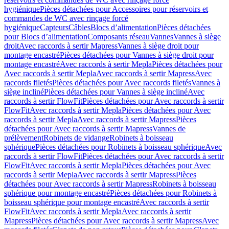
hygiénique
Pièces détachées pour Accessoires pour réservoirs et
commandes de WC avec rinçage forcé
hygiénique
Capteurs
Câbles
Blocs d’alimentation
Pièces détachées
pour Blocs d’alimentation
Composants réseau
Vannes
Vannes à siège
droit
Avec raccords à sertir Mapress
Vannes à siège droit pour
montage encastré
Pièces détachées pour Vannes à siège droit pour
montage encastré
Avec raccords à sertir Mepla
Pièces détachées pour
Avec raccords à sertir Mepla
Avec raccords à sertir Mapress
Avec
raccords filetés
Pièces détachées pour Avec raccords filetés
Vannes à
siège incliné
Pièces détachées pour Vannes à siège incliné
Avec
raccords à sertir FlowFit
Pièces détachées pour Avec raccords à sertir
FlowFit
Avec raccords à sertir Mepla
Pièces détachées pour Avec
raccords à sertir Mepla
Avec raccords à sertir Mapress
Pièces
détachées pour Avec raccords à sertir Mapress
Vannes de
prélèvement
Robinets de vidange
Robinets à boisseau
sphérique
Pièces détachées pour Robinets à boisseau sphérique
Avec
raccords à sertir FlowFit
Pièces détachées pour Avec raccords à sertir
FlowFit
Avec raccords à sertir Mepla
Pièces détachées pour Avec
raccords à sertir Mepla
Avec raccords à sertir Mapress
Pièces
détachées pour Avec raccords à sertir Mapress
Robinets à boisseau
sphérique pour montage encastré
Pièces détachées pour Robinets à
boisseau sphérique pour montage encastré
Avec raccords à sertir
FlowFit
Avec raccords à sertir Mepla
Avec raccords à sertir
Mapress
Pièces détachées pour Avec raccords à sertir Mapress
Avec