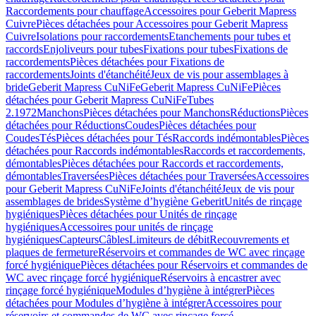
Raccordements pour chauffage
Accessoires pour Geberit Mapress
Cuivre
Pièces détachées pour Accessoires pour Geberit Mapress
Cuivre
Isolations pour raccordements
Etanchements pour tubes et
raccords
Enjoliveurs pour tubes
Fixations pour tubes
Fixations de
raccordements
Pièces détachées pour Fixations de
raccordements
Joints d'étanchéité
Jeux de vis pour assemblages à
bride
Geberit Mapress CuNiFe
Geberit Mapress CuNiFe
Pièces
détachées pour Geberit Mapress CuNiFe
Tubes
2.1972
Manchons
Pièces détachées pour Manchons
Réductions
Pièces
détachées pour Réductions
Coudes
Pièces détachées pour
Coudes
Tés
Pièces détachées pour Tés
Raccords indémontables
Pièces
détachées pour Raccords indémontables
Raccords et raccordements,
démontables
Pièces détachées pour Raccords et raccordements,
démontables
Traversées
Pièces détachées pour Traversées
Accessoires
pour Geberit Mapress CuNiFe
Joints d'étanchéité
Jeux de vis pour
assemblages de brides
Système d’hygiène Geberit
Unités de rinçage
hygiéniques
Pièces détachées pour Unités de rinçage
hygiéniques
Accessoires pour unités de rinçage
hygiéniques
Capteurs
Câbles
Limiteurs de débit
Recouvrements et
plaques de fermeture
Réservoirs et commandes de WC avec rinçage
forcé hygiénique
Pièces détachées pour Réservoirs et commandes de
WC avec rinçage forcé hygiénique
Réservoirs à encastrer avec
rinçage forcé hygiénique
Modules d’hygiène à intégrer
Pièces
détachées pour Modules d’hygiène à intégrer
Accessoires pour
réservoirs et commandes de WC avec rinçage forcé