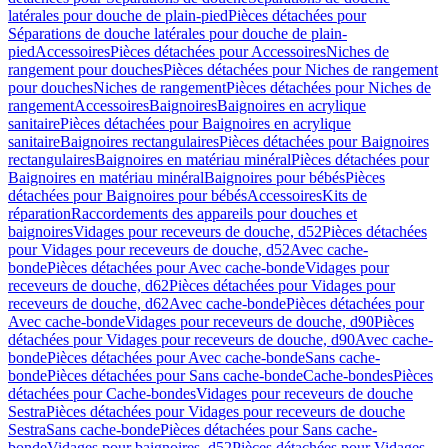
latérales pour douche de plain-pied
Pièces détachées pour
Séparations de douche latérales pour douche de plain-
pied
Accessoires
Pièces détachées pour Accessoires
Niches de
rangement pour douches
Pièces détachées pour Niches de rangement
pour douches
Niches de rangement
Pièces détachées pour Niches de
rangement
Accessoires
Baignoires
Baignoires en acrylique
sanitaire
Pièces détachées pour Baignoires en acrylique
sanitaire
Baignoires rectangulaires
Pièces détachées pour Baignoires
rectangulaires
Baignoires en matériau minéral
Pièces détachées pour
Baignoires en matériau minéral
Baignoires pour bébés
Pièces
détachées pour Baignoires pour bébés
Accessoires
Kits de
réparation
Raccordements des appareils pour douches et
baignoires
Vidages pour receveurs de douche, d52
Pièces détachées
pour Vidages pour receveurs de douche, d52
Avec cache-
bonde
Pièces détachées pour Avec cache-bonde
Vidages pour
receveurs de douche, d62
Pièces détachées pour Vidages pour
receveurs de douche, d62
Avec cache-bonde
Pièces détachées pour
Avec cache-bonde
Vidages pour receveurs de douche, d90
Pièces
détachées pour Vidages pour receveurs de douche, d90
Avec cache-
bonde
Pièces détachées pour Avec cache-bonde
Sans cache-
bonde
Pièces détachées pour Sans cache-bonde
Cache-bondes
Pièces
détachées pour Cache-bondes
Vidages pour receveurs de douche
Sestra
Pièces détachées pour Vidages pour receveurs de douche
Sestra
Sans cache-bonde
Pièces détachées pour Sans cache-
bonde
Vidages pour baignoires, d52
Pièces détachées pour Vidages