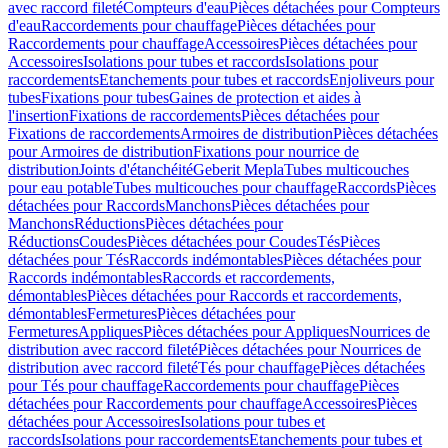
avec raccord fileté
Compteurs d'eau
Pièces détachées pour Compteurs
d'eau
Raccordements pour chauffage
Pièces détachées pour
Raccordements pour chauffage
Accessoires
Pièces détachées pour
Accessoires
Isolations pour tubes et raccords
Isolations pour
raccordements
Etanchements pour tubes et raccords
Enjoliveurs pour
tubes
Fixations pour tubes
Gaines de protection et aides à
l'insertion
Fixations de raccordements
Pièces détachées pour
Fixations de raccordements
Armoires de distribution
Pièces détachées
pour Armoires de distribution
Fixations pour nourrice de
distribution
Joints d'étanchéité
Geberit Mepla
Tubes multicouches
pour eau potable
Tubes multicouches pour chauffage
Raccords
Pièces
détachées pour Raccords
Manchons
Pièces détachées pour
Manchons
Réductions
Pièces détachées pour
Réductions
Coudes
Pièces détachées pour Coudes
Tés
Pièces
détachées pour Tés
Raccords indémontables
Pièces détachées pour
Raccords indémontables
Raccords et raccordements,
démontables
Pièces détachées pour Raccords et raccordements,
démontables
Fermetures
Pièces détachées pour
Fermetures
Appliques
Pièces détachées pour Appliques
Nourrices de
distribution avec raccord fileté
Pièces détachées pour Nourrices de
distribution avec raccord fileté
Tés pour chauffage
Pièces détachées
pour Tés pour chauffage
Raccordements pour chauffage
Pièces
détachées pour Raccordements pour chauffage
Accessoires
Pièces
détachées pour Accessoires
Isolations pour tubes et
raccords
Isolations pour raccordements
Etanchements pour tubes et