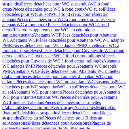
suspendus
Pièces détachées pour WC suspendus
WC à fond
creux
Pièces détachées pour WC à fond creux
WC au sol
Pièces
détachées pour WC au sol
WC à fond creux pour réservoir
attenant
Pièces détachées pour WC à fond creux pour réservoir
attenant
WC à fond creux
Pièces détachées pour WC à fond
creux
Réservoirs apparents pour WC, en céramique
sanitaire
Attenant
Abattants WC
Pièces détachées pour Abattants
WC
Abattants WC
Pièces détachées pour Abattants WC
WC adaptés
PMR
Pièces détachées pour WC adaptés PMR
Cuvettes de WC à
fond creux, surélevés
Pièces détachées pour Cuvettes de WC à fond
creux, surélevés
Cuvettes de WC à fond creux, rallongés
Pièces
détachées pour Cuvettes de WC à fond creux, rallongés
Abattants
WC adaptés PMR
Pièces détachées pour Abattants WC adaptés
PMR
Abattants WC
Pièces détachées pour Abattants WC
Lunettes
d’abattant
Pièces détachées pour Lunettes d’abattant
WC pour
enfants
Pièces détachées pour WC pour enfants
WC suspendus
Pièces
détachées pour WC suspendus
WC au sol
Pièces détachées pour WC
au sol
Abattants WC pour enfants
Pièces détachées pour Abattants
WC pour enfants
Abattants WC
Pièces détachées pour Abattants
WC
Lunettes d’abattant
Pièces détachées pour Lunettes
d’abattant
Siège à la turque
Avec rinçage
Accessoires
Matériel de
fixation
Bidets
Bidets suspendus
Pièces détachées pour Bidets
suspendus
Bidets au sol
Pièces détachées pour Bidets au
sol
Accessoires
Pièces détachées pour Accessoires
Plaques de
déclenchement et commandes de WC
Plaques de