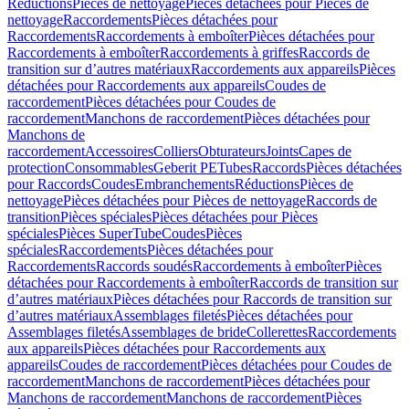
Réductions
Pièces de nettoyage
Pièces détachées pour Pièces de
nettoyage
Raccordements
Pièces détachées pour
Raccordements
Raccordements à emboîter
Pièces détachées pour
Raccordements à emboîter
Raccordements à griffes
Raccords de
transition sur d’autres matériaux
Raccordements aux appareils
Pièces
détachées pour Raccordements aux appareils
Coudes de
raccordement
Pièces détachées pour Coudes de
raccordement
Manchons de raccordement
Pièces détachées pour
Manchons de
raccordement
Accessoires
Colliers
Obturateurs
Joints
Capes de
protection
Consommables
Geberit PE
Tubes
Raccords
Pièces détachées
pour Raccords
Coudes
Embranchements
Réductions
Pièces de
nettoyage
Pièces détachées pour Pièces de nettoyage
Raccords de
transition
Pièces spéciales
Pièces détachées pour Pièces
spéciales
Pièces SuperTube
Coudes
Pièces
spéciales
Raccordements
Pièces détachées pour
Raccordements
Raccords soudés
Raccordements à emboîter
Pièces
détachées pour Raccordements à emboîter
Raccords de transition sur
d’autres matériaux
Pièces détachées pour Raccords de transition sur
d’autres matériaux
Assemblages filetés
Pièces détachées pour
Assemblages filetés
Assemblages de bride
Collerettes
Raccordements
aux appareils
Pièces détachées pour Raccordements aux
appareils
Coudes de raccordement
Pièces détachées pour Coudes de
raccordement
Manchons de raccordement
Pièces détachées pour
Manchons de raccordement
Manchons de raccordement
Pièces