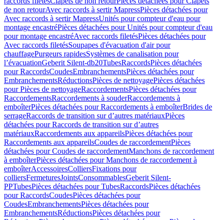
raccords filetés
Clapets de non retour
Pièces détachées pour Clapets
de non retour
Avec raccords à sertir Mapress
Pièces détachées pour
Avec raccords à sertir Mapress
Unités pour compteur d'eau pour
montage encastré
Pièces détachées pour Unités pour compteur d'eau
pour montage encastré
Avec raccords filetés
Pièces détachées pour
Avec raccords filetés
Soupapes d'évacuation d'air pour
chauffage
Purgeurs rapides
Systèmes de canalisation pour
l’évacuation
Geberit Silent-db20
Tubes
Raccords
Pièces détachées
pour Raccords
Coudes
Embranchements
Pièces détachées pour
Embranchements
Réductions
Pièces de nettoyage
Pièces détachées
pour Pièces de nettoyage
Raccordements
Pièces détachées pour
Raccordements
Raccordements à souder
Raccordements à
emboîter
Pièces détachées pour Raccordements à emboîter
Brides de
serrage
Raccords de transition sur d’autres matériaux
Pièces
détachées pour Raccords de transition sur d’autres
matériaux
Raccordements aux appareils
Pièces détachées pour
Raccordements aux appareils
Coudes de raccordement
Pièces
détachées pour Coudes de raccordement
Manchons de raccordement
à emboîter
Pièces détachées pour Manchons de raccordement à
emboîter
Accessoires
Colliers
Fixations pour
colliers
Fermetures
Joints
Consommables
Geberit Silent-
PP
Tubes
Pièces détachées pour Tubes
Raccords
Pièces détachées
pour Raccords
Coudes
Pièces détachées pour
Coudes
Embranchements
Pièces détachées pour
Embranchements
Réductions
Pièces détachées pour