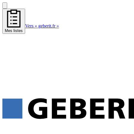
Vers « geberit.fr »
Mes listes