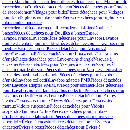
chasse
Manchon de raccordement
Pièces détachées pour Manchon de
raccordement
Coudes de raccordement
Pièces détachées pour Coudes
de raccordement
Vidages pour bidet
Pièces détachées pour Vidages
pour bidet
Siphons en tube coudé
Pièces détachées pour Siphons en
tube coudé
Coudes de
raccordement
Recouvrements
Raccordements
Joints
Douilles à
braser
Pièces détachées pour Douilles à braser
Espace
lavabo
Lavabos
Lavabos
Pièces détachées pour Lavabos
Lavabos
doubles
Lavabos pour meubles
Pièces détachées pour Lavabos pour
meubles
Vasques à poser
Pièces détachées pour Vasques à
poser
Lave-mains
Pièces détachées pour Lave-mains
Lave-mains
d’angle
Pièces détachées pour Lave-mains d’angle
Vasques à
encastrer
Pièces détachées pour Vasques à encastrer
Vasques à
encastrer par le dessous
Pièces détachées pour Vasques à encastrer
par le dessous
Lavabos d’angle
Pièces détachées pour Lavabos
d’angle
Lavabos collectifs
Lavabos adaptés PMR
Pièces détachées
pour Lavabos adaptés PMR
Lavabos pour enfants
Pièces détachées
pour Lavabos pour enfants
Lavabos collectifs
Pièces détachées pour
Lavabos collectifs
Autres lavabos
Pièces détachées pour Autres
lavabos
Déversoirs muraux
Pièces détachées pour Déversoirs
muraux
Vidoirs suspendus
Pièces détachées pour Vidoirs
suspendus
Timbres dʼoffice
Pièces détachées pour Timbres
dʼoffice
Cuves de laboratoire
Pièces détachées pour Cuves de
laboratoire
Éviers à encastrer
Pièces détachées pour Éviers à
encastrer
Éviers à poser
Pièces détachées pour Éviers à