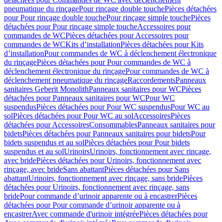
pneumatique du rinçage
Pour rinçage double touche
Pièces détachées
pour Pour rinçage double touche
Pour rinçage simple touche
Pièces
détachées pour Pour rinçage simple touche
Accessoires pour
commandes de WC
Pièces détachées pour Accessoires pour
commandes de WC
Kits d’installation
Pièces détachées pour Kits
d’installation
Pour commandes de WC à déclenchement électronique
du rinçage
Pièces détachées pour Pour commandes de WC à
déclenchement électronique du rinçage
Pour commandes de WC à
déclenchement pneumatique du rinçage
Raccordements
Panneaux
sanitaires Geberit Monolith
Panneaux sanitaires pour WC
Pièces
détachées pour Panneaux sanitaires pour WC
Pour WC
suspendus
Pièces détachées pour Pour WC suspendus
Pour WC au
sol
Pièces détachées pour Pour WC au sol
Accessoires
Pièces
détachées pour Accessoires
Consommables
Panneaux sanitaires pour
bidets
Pièces détachées pour Panneaux sanitaires pour bidets
Pour
bidets suspendus et au sol
Pièces détachées pour Pour bidets
suspendus et au sol
Urinoirs
Urinoirs, fonctionnement avec rinçage,
avec bride
Pièces détachées pour Urinoirs, fonctionnement avec
rinçage, avec bride
Sans abattant
Pièces détachées pour Sans
abattant
Urinoirs, fonctionnement avec rinçage, sans bride
Pièces
détachées pour Urinoirs, fonctionnement avec rinçage, sans
bride
Pour commande d’urinoir apparente ou à encastrer
Pièces
détachées pour Pour commande d’urinoir apparente ou à
encastrer
Avec commande d'urinoir intégrée
Pièces détachées pour