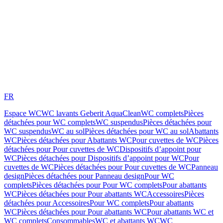
FR
Espace WC
WC lavants Geberit AquaClean
WC complets
Pièces
détachées pour WC complets
WC suspendus
Pièces détachées pour
WC suspendus
WC au sol
Pièces détachées pour WC au sol
Abattants
WC
Pièces détachées pour Abattants WC
Pour cuvettes de WC
Pièces
détachées pour Pour cuvettes de WC
Dispositifs d’appoint pour
WC
Pièces détachées pour Dispositifs d’appoint pour WC
Pour
cuvettes de WC
Pièces détachées pour Pour cuvettes de WC
Panneau
design
Pièces détachées pour Panneau design
Pour WC
complets
Pièces détachées pour Pour WC complets
Pour abattants
WC
Pièces détachées pour Pour abattants WC
Accessoires
Pièces
détachées pour Accessoires
Pour WC complets
Pour abattants
WC
Pièces détachées pour Pour abattants WC
Pour abattants WC et
WC complets
Consommables
WC et abattants WC
WC