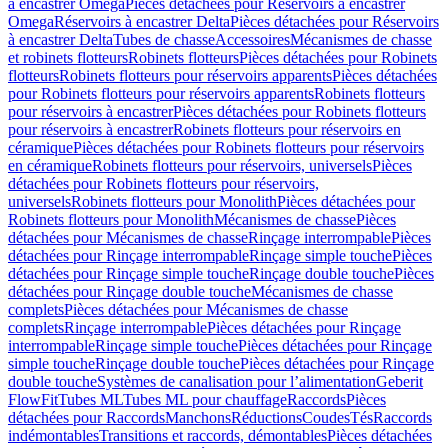
à encastrer Omega
Pièces détachées pour Réservoirs à encastrer
Omega
Réservoirs à encastrer Delta
Pièces détachées pour Réservoirs
à encastrer Delta
Tubes de chasse
Accessoires
Mécanismes de chasse
et robinets flotteurs
Robinets flotteurs
Pièces détachées pour Robinets
flotteurs
Robinets flotteurs pour réservoirs apparents
Pièces détachées
pour Robinets flotteurs pour réservoirs apparents
Robinets flotteurs
pour réservoirs à encastrer
Pièces détachées pour Robinets flotteurs
pour réservoirs à encastrer
Robinets flotteurs pour réservoirs en
céramique
Pièces détachées pour Robinets flotteurs pour réservoirs
en céramique
Robinets flotteurs pour réservoirs, universels
Pièces
détachées pour Robinets flotteurs pour réservoirs,
universels
Robinets flotteurs pour Monolith
Pièces détachées pour
Robinets flotteurs pour Monolith
Mécanismes de chasse
Pièces
détachées pour Mécanismes de chasse
Rinçage interrompable
Pièces
détachées pour Rinçage interrompable
Rinçage simple touche
Pièces
détachées pour Rinçage simple touche
Rinçage double touche
Pièces
détachées pour Rinçage double touche
Mécanismes de chasse
complets
Pièces détachées pour Mécanismes de chasse
complets
Rinçage interrompable
Pièces détachées pour Rinçage
interrompable
Rinçage simple touche
Pièces détachées pour Rinçage
simple touche
Rinçage double touche
Pièces détachées pour Rinçage
double touche
Systèmes de canalisation pour l’alimentation
Geberit
FlowFit
Tubes ML
Tubes ML pour chauffage
Raccords
Pièces
détachées pour Raccords
Manchons
Réductions
Coudes
Tés
Raccords
indémontables
Transitions et raccords, démontables
Pièces détachées