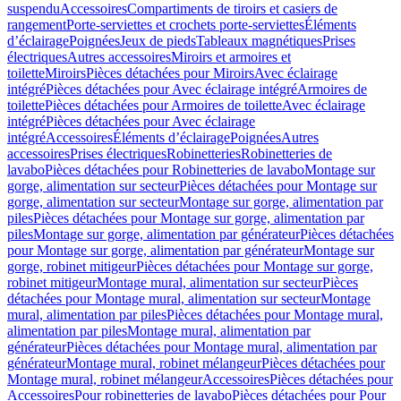
suspendu
Accessoires
Compartiments de tiroirs et casiers de
rangement
Porte-serviettes et crochets porte-serviettes
Éléments
d’éclairage
Poignées
Jeux de pieds
Tableaux magnétiques
Prises
électriques
Autres accessoires
Miroirs et armoires et
toilette
Miroirs
Pièces détachées pour Miroirs
Avec éclairage
intégré
Pièces détachées pour Avec éclairage intégré
Armoires de
toilette
Pièces détachées pour Armoires de toilette
Avec éclairage
intégré
Pièces détachées pour Avec éclairage
intégré
Accessoires
Éléments d’éclairage
Poignées
Autres
accessoires
Prises électriques
Robinetteries
Robinetteries de
lavabo
Pièces détachées pour Robinetteries de lavabo
Montage sur
gorge, alimentation sur secteur
Pièces détachées pour Montage sur
gorge, alimentation sur secteur
Montage sur gorge, alimentation par
piles
Pièces détachées pour Montage sur gorge, alimentation par
piles
Montage sur gorge, alimentation par générateur
Pièces détachées
pour Montage sur gorge, alimentation par générateur
Montage sur
gorge, robinet mitigeur
Pièces détachées pour Montage sur gorge,
robinet mitigeur
Montage mural, alimentation sur secteur
Pièces
détachées pour Montage mural, alimentation sur secteur
Montage
mural, alimentation par piles
Pièces détachées pour Montage mural,
alimentation par piles
Montage mural, alimentation par
générateur
Pièces détachées pour Montage mural, alimentation par
générateur
Montage mural, robinet mélangeur
Pièces détachées pour
Montage mural, robinet mélangeur
Accessoires
Pièces détachées pour
Accessoires
Pour robinetteries de lavabo
Pièces détachées pour Pour