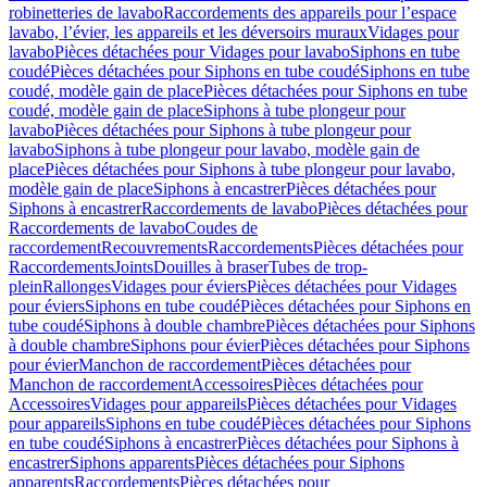
robinetteries de lavabo
Raccordements des appareils pour l’espace
lavabo, l’évier, les appareils et les déversoirs muraux
Vidages pour
lavabo
Pièces détachées pour Vidages pour lavabo
Siphons en tube
coudé
Pièces détachées pour Siphons en tube coudé
Siphons en tube
coudé, modèle gain de place
Pièces détachées pour Siphons en tube
coudé, modèle gain de place
Siphons à tube plongeur pour
lavabo
Pièces détachées pour Siphons à tube plongeur pour
lavabo
Siphons à tube plongeur pour lavabo, modèle gain de
place
Pièces détachées pour Siphons à tube plongeur pour lavabo,
modèle gain de place
Siphons à encastrer
Pièces détachées pour
Siphons à encastrer
Raccordements de lavabo
Pièces détachées pour
Raccordements de lavabo
Coudes de
raccordement
Recouvrements
Raccordements
Pièces détachées pour
Raccordements
Joints
Douilles à braser
Tubes de trop-
plein
Rallonges
Vidages pour éviers
Pièces détachées pour Vidages
pour éviers
Siphons en tube coudé
Pièces détachées pour Siphons en
tube coudé
Siphons à double chambre
Pièces détachées pour Siphons
à double chambre
Siphons pour évier
Pièces détachées pour Siphons
pour évier
Manchon de raccordement
Pièces détachées pour
Manchon de raccordement
Accessoires
Pièces détachées pour
Accessoires
Vidages pour appareils
Pièces détachées pour Vidages
pour appareils
Siphons en tube coudé
Pièces détachées pour Siphons
en tube coudé
Siphons à encastrer
Pièces détachées pour Siphons à
encastrer
Siphons apparents
Pièces détachées pour Siphons
apparents
Raccordements
Pièces détachées pour