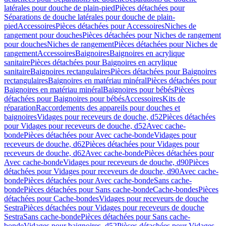
latérales pour douche de plain-pied
Pièces détachées pour
Séparations de douche latérales pour douche de plain-
pied
Accessoires
Pièces détachées pour Accessoires
Niches de
rangement pour douches
Pièces détachées pour Niches de rangement
pour douches
Niches de rangement
Pièces détachées pour Niches de
rangement
Accessoires
Baignoires
Baignoires en acrylique
sanitaire
Pièces détachées pour Baignoires en acrylique
sanitaire
Baignoires rectangulaires
Pièces détachées pour Baignoires
rectangulaires
Baignoires en matériau minéral
Pièces détachées pour
Baignoires en matériau minéral
Baignoires pour bébés
Pièces
détachées pour Baignoires pour bébés
Accessoires
Kits de
réparation
Raccordements des appareils pour douches et
baignoires
Vidages pour receveurs de douche, d52
Pièces détachées
pour Vidages pour receveurs de douche, d52
Avec cache-
bonde
Pièces détachées pour Avec cache-bonde
Vidages pour
receveurs de douche, d62
Pièces détachées pour Vidages pour
receveurs de douche, d62
Avec cache-bonde
Pièces détachées pour
Avec cache-bonde
Vidages pour receveurs de douche, d90
Pièces
détachées pour Vidages pour receveurs de douche, d90
Avec cache-
bonde
Pièces détachées pour Avec cache-bonde
Sans cache-
bonde
Pièces détachées pour Sans cache-bonde
Cache-bondes
Pièces
détachées pour Cache-bondes
Vidages pour receveurs de douche
Sestra
Pièces détachées pour Vidages pour receveurs de douche
Sestra
Sans cache-bonde
Pièces détachées pour Sans cache-
bonde
Vidages pour baignoires, d52
Pièces détachées pour Vidages