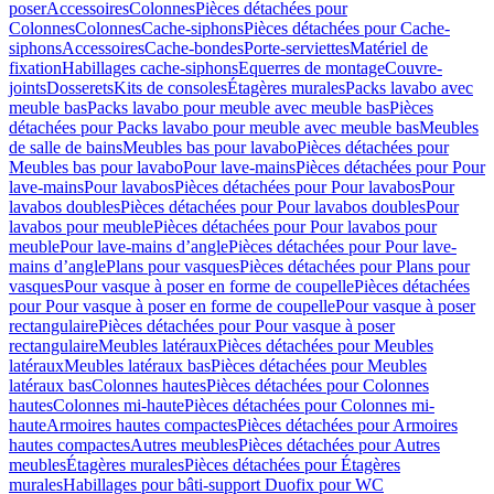
poser
Accessoires
Colonnes
Pièces détachées pour
Colonnes
Colonnes
Cache-siphons
Pièces détachées pour Cache-
siphons
Accessoires
Cache-bondes
Porte-serviettes
Matériel de
fixation
Habillages cache-siphons
Equerres de montage
Couvre-
joints
Dosserets
Kits de consoles
Étagères murales
Packs lavabo avec
meuble bas
Packs lavabo pour meuble avec meuble bas
Pièces
détachées pour Packs lavabo pour meuble avec meuble bas
Meubles
de salle de bains
Meubles bas pour lavabo
Pièces détachées pour
Meubles bas pour lavabo
Pour lave-mains
Pièces détachées pour Pour
lave-mains
Pour lavabos
Pièces détachées pour Pour lavabos
Pour
lavabos doubles
Pièces détachées pour Pour lavabos doubles
Pour
lavabos pour meuble
Pièces détachées pour Pour lavabos pour
meuble
Pour lave-mains d’angle
Pièces détachées pour Pour lave-
mains d’angle
Plans pour vasques
Pièces détachées pour Plans pour
vasques
Pour vasque à poser en forme de coupelle
Pièces détachées
pour Pour vasque à poser en forme de coupelle
Pour vasque à poser
rectangulaire
Pièces détachées pour Pour vasque à poser
rectangulaire
Meubles latéraux
Pièces détachées pour Meubles
latéraux
Meubles latéraux bas
Pièces détachées pour Meubles
latéraux bas
Colonnes hautes
Pièces détachées pour Colonnes
hautes
Colonnes mi-haute
Pièces détachées pour Colonnes mi-
haute
Armoires hautes compactes
Pièces détachées pour Armoires
hautes compactes
Autres meubles
Pièces détachées pour Autres
meubles
Étagères murales
Pièces détachées pour Étagères
murales
Habillages pour bâti-support Duofix pour WC