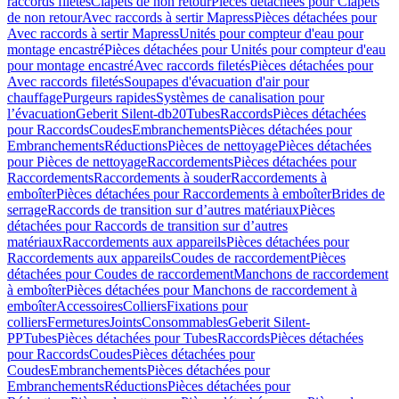
raccords filetés
Clapets de non retour
Pièces détachées pour Clapets
de non retour
Avec raccords à sertir Mapress
Pièces détachées pour
Avec raccords à sertir Mapress
Unités pour compteur d'eau pour
montage encastré
Pièces détachées pour Unités pour compteur d'eau
pour montage encastré
Avec raccords filetés
Pièces détachées pour
Avec raccords filetés
Soupapes d'évacuation d'air pour
chauffage
Purgeurs rapides
Systèmes de canalisation pour
l’évacuation
Geberit Silent-db20
Tubes
Raccords
Pièces détachées
pour Raccords
Coudes
Embranchements
Pièces détachées pour
Embranchements
Réductions
Pièces de nettoyage
Pièces détachées
pour Pièces de nettoyage
Raccordements
Pièces détachées pour
Raccordements
Raccordements à souder
Raccordements à
emboîter
Pièces détachées pour Raccordements à emboîter
Brides de
serrage
Raccords de transition sur d’autres matériaux
Pièces
détachées pour Raccords de transition sur d’autres
matériaux
Raccordements aux appareils
Pièces détachées pour
Raccordements aux appareils
Coudes de raccordement
Pièces
détachées pour Coudes de raccordement
Manchons de raccordement
à emboîter
Pièces détachées pour Manchons de raccordement à
emboîter
Accessoires
Colliers
Fixations pour
colliers
Fermetures
Joints
Consommables
Geberit Silent-
PP
Tubes
Pièces détachées pour Tubes
Raccords
Pièces détachées
pour Raccords
Coudes
Pièces détachées pour
Coudes
Embranchements
Pièces détachées pour
Embranchements
Réductions
Pièces détachées pour