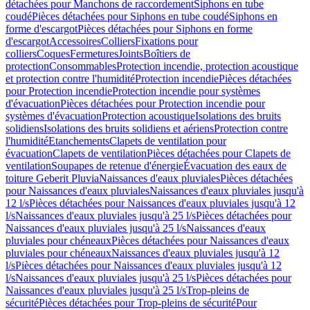
détachées pour Manchons de raccordement
Siphons en tube
coudé
Pièces détachées pour Siphons en tube coudé
Siphons en
forme d'escargot
Pièces détachées pour Siphons en forme
d'escargot
Accessoires
Colliers
Fixations pour
colliers
Coques
Fermetures
Joints
Boîtiers de
protection
Consommables
Protection incendie, protection acoustique
et protection contre l'humidité
Protection incendie
Pièces détachées
pour Protection incendie
Protection incendie pour systèmes
d'évacuation
Pièces détachées pour Protection incendie pour
systèmes d'évacuation
Protection acoustique
Isolations des bruits
solidiens
Isolations des bruits solidiens et aériens
Protection contre
l'humidité
Etanchements
Clapets de ventilation pour
évacuation
Clapets de ventilation
Pièces détachées pour Clapets de
ventilation
Soupapes de retenue d'énergie
Évacuation des eaux de
toiture Geberit Pluvia
Naissances d'eaux pluviales
Pièces détachées
pour Naissances d'eaux pluviales
Naissances d'eaux pluviales jusqu'à
12 l/s
Pièces détachées pour Naissances d'eaux pluviales jusqu'à 12
l/s
Naissances d'eaux pluviales jusqu'à 25 l/s
Pièces détachées pour
Naissances d'eaux pluviales jusqu'à 25 l/s
Naissances d'eaux
pluviales pour chéneaux
Pièces détachées pour Naissances d'eaux
pluviales pour chéneaux
Naissances d'eaux pluviales jusqu'à 12
l/s
Pièces détachées pour Naissances d'eaux pluviales jusqu'à 12
l/s
Naissances d'eaux pluviales jusqu'à 25 l/s
Pièces détachées pour
Naissances d'eaux pluviales jusqu'à 25 l/s
Trop-pleins de
sécurité
Pièces détachées pour Trop-pleins de sécurité
Pour