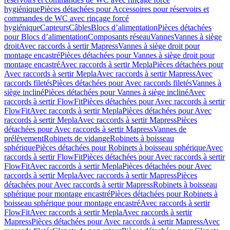
hygiénique
Pièces détachées pour Accessoires pour réservoirs et
commandes de WC avec rinçage forcé
hygiénique
Capteurs
Câbles
Blocs d’alimentation
Pièces détachées
pour Blocs d’alimentation
Composants réseau
Vannes
Vannes à siège
droit
Avec raccords à sertir Mapress
Vannes à siège droit pour
montage encastré
Pièces détachées pour Vannes à siège droit pour
montage encastré
Avec raccords à sertir Mepla
Pièces détachées pour
Avec raccords à sertir Mepla
Avec raccords à sertir Mapress
Avec
raccords filetés
Pièces détachées pour Avec raccords filetés
Vannes à
siège incliné
Pièces détachées pour Vannes à siège incliné
Avec
raccords à sertir FlowFit
Pièces détachées pour Avec raccords à sertir
FlowFit
Avec raccords à sertir Mepla
Pièces détachées pour Avec
raccords à sertir Mepla
Avec raccords à sertir Mapress
Pièces
détachées pour Avec raccords à sertir Mapress
Vannes de
prélèvement
Robinets de vidange
Robinets à boisseau
sphérique
Pièces détachées pour Robinets à boisseau sphérique
Avec
raccords à sertir FlowFit
Pièces détachées pour Avec raccords à sertir
FlowFit
Avec raccords à sertir Mepla
Pièces détachées pour Avec
raccords à sertir Mepla
Avec raccords à sertir Mapress
Pièces
détachées pour Avec raccords à sertir Mapress
Robinets à boisseau
sphérique pour montage encastré
Pièces détachées pour Robinets à
boisseau sphérique pour montage encastré
Avec raccords à sertir
FlowFit
Avec raccords à sertir Mepla
Avec raccords à sertir
Mapress
Pièces détachées pour Avec raccords à sertir Mapress
Avec