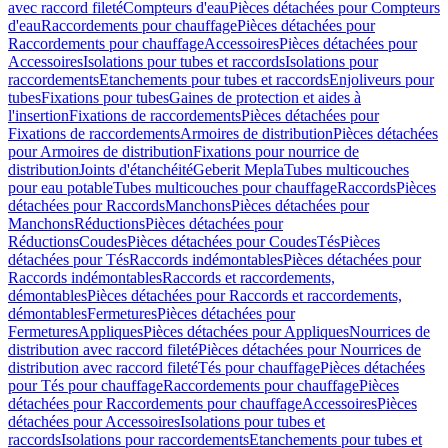
avec raccord fileté
Compteurs d'eau
Pièces détachées pour Compteurs
d'eau
Raccordements pour chauffage
Pièces détachées pour
Raccordements pour chauffage
Accessoires
Pièces détachées pour
Accessoires
Isolations pour tubes et raccords
Isolations pour
raccordements
Etanchements pour tubes et raccords
Enjoliveurs pour
tubes
Fixations pour tubes
Gaines de protection et aides à
l'insertion
Fixations de raccordements
Pièces détachées pour
Fixations de raccordements
Armoires de distribution
Pièces détachées
pour Armoires de distribution
Fixations pour nourrice de
distribution
Joints d'étanchéité
Geberit Mepla
Tubes multicouches
pour eau potable
Tubes multicouches pour chauffage
Raccords
Pièces
détachées pour Raccords
Manchons
Pièces détachées pour
Manchons
Réductions
Pièces détachées pour
Réductions
Coudes
Pièces détachées pour Coudes
Tés
Pièces
détachées pour Tés
Raccords indémontables
Pièces détachées pour
Raccords indémontables
Raccords et raccordements,
démontables
Pièces détachées pour Raccords et raccordements,
démontables
Fermetures
Pièces détachées pour
Fermetures
Appliques
Pièces détachées pour Appliques
Nourrices de
distribution avec raccord fileté
Pièces détachées pour Nourrices de
distribution avec raccord fileté
Tés pour chauffage
Pièces détachées
pour Tés pour chauffage
Raccordements pour chauffage
Pièces
détachées pour Raccordements pour chauffage
Accessoires
Pièces
détachées pour Accessoires
Isolations pour tubes et
raccords
Isolations pour raccordements
Etanchements pour tubes et