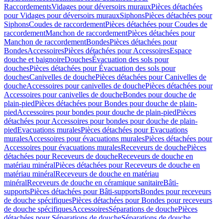
Raccordements
Vidages pour déversoirs muraux
Pièces détachées
pour Vidages pour déversoirs muraux
Siphons
Pièces détachées pour
Siphons
Coudes de raccordement
Pièces détachées pour Coudes de
raccordement
Manchon de raccordement
Pièces détachées pour
Manchon de raccordement
Bondes
Pièces détachées pour
Bondes
Accessoires
Pièces détachées pour Accessoires
Espace
douche et baignoire
Douches
Évacuation des sols pour
douches
Pièces détachées pour Évacuation des sols pour
douches
Canivelles de douche
Pièces détachées pour Canivelles de
douche
Accessoires pour canivelles de douche
Pièces détachées pour
Accessoires pour canivelles de douche
Bondes pour douche de
plain-pied
Pièces détachées pour Bondes pour douche de plain-
pied
Accessoires pour bondes pour douche de plain-pied
Pièces
détachées pour Accessoires pour bondes pour douche de plain-
pied
Evacuations murales
Pièces détachées pour Evacuations
murales
Accessoires pour évacuations murales
Pièces détachées pour
Accessoires pour évacuations murales
Receveurs de douche
Pièces
détachées pour Receveurs de douche
Receveurs de douche en
matériau minéral
Pièces détachées pour Receveurs de douche en
matériau minéral
Receveurs de douche en matériau
minéral
Receveurs de douche en céramique sanitaire
Bâti-
supports
Pièces détachées pour Bâti-supports
Bondes pour receveurs
de douche spécifiques
Pièces détachées pour Bondes pour receveurs
de douche spécifiques
Accessoires
Séparations de douche
Pièces
détachées pour Séparations de douche
Séparations de douche