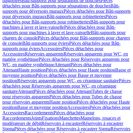
baignoires
Bâti-supports pour séparations de douches
Pièces
détachées pour Bâti-supports pour séparations de douches
Bâti-
supports pour déversoirs muraux
Pièces détachées pour Bâti-supports
pour déversoirs muraux
Bâti-supports pour robinetteries
Pièces
détachées pour Bâti-supports pour robinetteries
Bâti-supports pour
machines à laver et lave-vaisselle
Pièces détachées pour Bâti-
supports pour machines à laver et lave-vaisselle
Bâti-supports pour
charges de console
Pièces détachées pour Bâti-supports pour charges
de console
Bâti-supports pour éviers
Pièces détachées pour Bâti-
supports pour éviers
Accessoires
Pièces détachées pour
Accessoires
Réservoirs apparents
Réservoirs apparents pour WC, en
matière synthétique
Pièces détachées pour Réservoirs apparents pour
WC, en matière synthétique
Attenant
Pièces détachées pour
Attenant
Haute position
Pièces détachées pour Haute position
Basse et
moyenne position
Pièces détachées pour Basse et moyenne
position
Réservoirs apparents pour WC, en céramique sanitaire
Pièces
détachées pour Réservoirs apparents pour WC, en céramique
sanitaire
Attenant
Pièces détachées pour Attenant
Tubes de chasse
pour réservoirs apparents
Pièces détachées pour Tubes de chasse
pour réservoirs apparents
Haute position
Pièces détachées pour Haute
position
Basse et moyenne position
Accessoires
Pièces détachées pour
Accessoires
Raccordements
Pièces détachées pour
Raccordements
Joints
Fixations
Manchettes
Mamelons, rosaces et
modérateurs de débit
Réservoirs à encastrer
Réservoirs à encastrer
Sigma
Pièces détachées pour Réservoirs à encastrer Sigma
Réservoirs