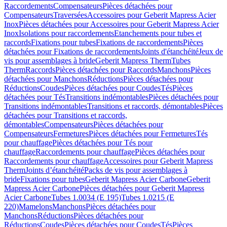
Raccordements
Compensateurs
Pièces détachées pour
Compensateurs
Traversées
Accessoires pour Geberit Mapress Acier
Inox
Pièces détachées pour Accessoires pour Geberit Mapress Acier
Inox
Isolations pour raccordements
Etanchements pour tubes et
raccords
Fixations pour tubes
Fixations de raccordements
Pièces
détachées pour Fixations de raccordements
Joints d'étanchéité
Jeux de
vis pour assemblages à bride
Geberit Mapress Therm
Tubes
Therm
Raccords
Pièces détachées pour Raccords
Manchons
Pièces
détachées pour Manchons
Réductions
Pièces détachées pour
Réductions
Coudes
Pièces détachées pour Coudes
Tés
Pièces
détachées pour Tés
Transitions indémontables
Pièces détachées pour
Transitions indémontables
Transitions et raccords, démontables
Pièces
détachées pour Transitions et raccords,
démontables
Compensateurs
Pièces détachées pour
Compensateurs
Fermetures
Pièces détachées pour Fermetures
Tés
pour chauffage
Pièces détachées pour Tés pour
chauffage
Raccordements pour chauffage
Pièces détachées pour
Raccordements pour chauffage
Accessoires pour Geberit Mapress
Therm
Joints d’étanchéité
Packs de vis pour assemblages à
bride
Fixations pour tubes
Geberit Mapress Acier Carbone
Geberit
Mapress Acier Carbone
Pièces détachées pour Geberit Mapress
Acier Carbone
Tubes 1.0034 (E 195)
Tubes 1.0215 (E
220)
Mamelons
Manchons
Pièces détachées pour
Manchons
Réductions
Pièces détachées pour
Réductions
Coudes
Pièces détachées pour Coudes
Tés
Pièces