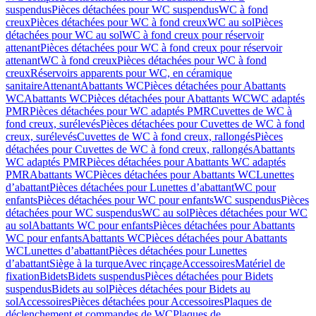
suspendus
Pièces détachées pour WC suspendus
WC à fond
creux
Pièces détachées pour WC à fond creux
WC au sol
Pièces
détachées pour WC au sol
WC à fond creux pour réservoir
attenant
Pièces détachées pour WC à fond creux pour réservoir
attenant
WC à fond creux
Pièces détachées pour WC à fond
creux
Réservoirs apparents pour WC, en céramique
sanitaire
Attenant
Abattants WC
Pièces détachées pour Abattants
WC
Abattants WC
Pièces détachées pour Abattants WC
WC adaptés
PMR
Pièces détachées pour WC adaptés PMR
Cuvettes de WC à
fond creux, surélevés
Pièces détachées pour Cuvettes de WC à fond
creux, surélevés
Cuvettes de WC à fond creux, rallongés
Pièces
détachées pour Cuvettes de WC à fond creux, rallongés
Abattants
WC adaptés PMR
Pièces détachées pour Abattants WC adaptés
PMR
Abattants WC
Pièces détachées pour Abattants WC
Lunettes
d’abattant
Pièces détachées pour Lunettes d’abattant
WC pour
enfants
Pièces détachées pour WC pour enfants
WC suspendus
Pièces
détachées pour WC suspendus
WC au sol
Pièces détachées pour WC
au sol
Abattants WC pour enfants
Pièces détachées pour Abattants
WC pour enfants
Abattants WC
Pièces détachées pour Abattants
WC
Lunettes d’abattant
Pièces détachées pour Lunettes
d’abattant
Siège à la turque
Avec rinçage
Accessoires
Matériel de
fixation
Bidets
Bidets suspendus
Pièces détachées pour Bidets
suspendus
Bidets au sol
Pièces détachées pour Bidets au
sol
Accessoires
Pièces détachées pour Accessoires
Plaques de
déclenchement et commandes de WC
Plaques de