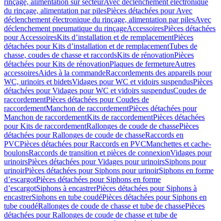
rinçage, alimentation sur secteur
Avec déclenchement électronique
du rinçage, alimentation par piles
Pièces détachées pour Avec
déclenchement électronique du rinçage, alimentation par piles
Avec
déclenchement pneumatique du rinçage
Accessoires
Pièces détachées
pour Accessoires
Kits d’installation et de remplacement
Pièces
détachées pour Kits d’installation et de remplacement
Tubes de
chasse, coudes de chasse et raccords
Kits de rénovation
Pièces
détachées pour Kits de rénovation
Plaques de fermeture
Autres
accessoires
Aides à la commande
Raccordements des appareils pour
WC, urinoirs et bidets
Vidages pour WC et vidoirs suspendus
Pièces
détachées pour Vidages pour WC et vidoirs suspendus
Coudes de
raccordement
Pièces détachées pour Coudes de
raccordement
Manchon de raccordement
Pièces détachées pour
Manchon de raccordement
Kits de raccordement
Pièces détachées
pour Kits de raccordement
Rallonges de coude de chasse
Pièces
détachées pour Rallonges de coude de chasse
Raccords en
PVC
Pièces détachées pour Raccords en PVC
Manchettes et cache-
boulons
Raccords de transition et pièces de connexion
Vidages pour
urinoirs
Pièces détachées pour Vidages pour urinoirs
Siphons pour
urinoir
Pièces détachées pour Siphons pour urinoir
Siphons en forme
d’escargot
Pièces détachées pour Siphons en forme
d’escargot
Siphons à encastrer
Pièces détachées pour Siphons à
encastrer
Siphons en tube coudé
Pièces détachées pour Siphons en
tube coudé
Rallonges de coude de chasse et tube de chasse
Pièces
détachées pour Rallonges de coude de chasse et tube de