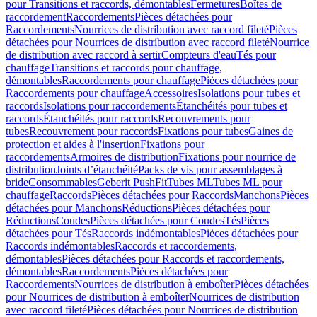
pour Transitions et raccords, démontables
Fermetures
Boîtes de
raccordement
Raccordements
Pièces détachées pour
Raccordements
Nourrices de distribution avec raccord fileté
Pièces
détachées pour Nourrices de distribution avec raccord fileté
Nourrice
de distribution avec raccord à sertir
Compteurs d'eau
Tés pour
chauffage
Transitions et raccords pour chauffage,
démontables
Raccordements pour chauffage
Pièces détachées pour
Raccordements pour chauffage
Accessoires
Isolations pour tubes et
raccords
Isolations pour raccordements
Étanchéités pour tubes et
raccords
Étanchéités pour raccords
Recouvrements pour
tubes
Recouvrement pour raccords
Fixations pour tubes
Gaines de
protection et aides à l'insertion
Fixations pour
raccordements
Armoires de distribution
Fixations pour nourrice de
distribution
Joints d’étanchéité
Packs de vis pour assemblages à
bride
Consommables
Geberit PushFit
Tubes ML
Tubes ML pour
chauffage
Raccords
Pièces détachées pour Raccords
Manchons
Pièces
détachées pour Manchons
Réductions
Pièces détachées pour
Réductions
Coudes
Pièces détachées pour Coudes
Tés
Pièces
détachées pour Tés
Raccords indémontables
Pièces détachées pour
Raccords indémontables
Raccords et raccordements,
démontables
Pièces détachées pour Raccords et raccordements,
démontables
Raccordements
Pièces détachées pour
Raccordements
Nourrices de distribution à emboîter
Pièces détachées
pour Nourrices de distribution à emboîter
Nourrices de distribution
avec raccord fileté
Pièces détachées pour Nourrices de distribution