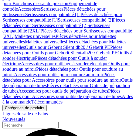
pour Bouchons d'essai de pression
Equipement de
contrôle
Accessoires
Sertisseuses
Pièces détachées pour
Sertisseuses
Sertisseuses compatibilité [1]
Pièces détachées pour
Sertisseuses compatibilité [1]
Sertisseuses compatibilité [2]
Pièces
détachées pour Sertisseuses compatibilité [2]
Sertisseuses
compatibilité [2XL]
Pièces détachées pour Sertisseuses compatibilité
[2XL]
Mallettes universelles
Pièces détachées pour Mallettes
universelles
Mallettes universelles
Pièces détachées pour Mallettes
universelles
Outils pour Geberit Silent-db20 / Geberit PE
Pièces
détachées pour Outils pour Geberit Silent-db20 / Geberit PE
Outils à
souder électrique
Pièces détachées pour Outils à souder
électrique
Accessoires pour outillage à souder électrique
Outils pour
soudure au miroir
Pièces détachées pour Outils pour soudure au
miroir
Accessoires pour outils pour soudure au miroir
Pièces
détachées pour Accessoires pour outils pour soudure au miroir
Outils
de préparation de tubes
Pièces détachées pour Outils de préparation
de tubes
Accessoires pour outils de préparation de tubes
Pièces
détachées pour Accessoires pour outils de préparation de tubes
Aides
à la commande
Télécommandes
Catégories de produits
Lignes de salle de bains
Nouveautés