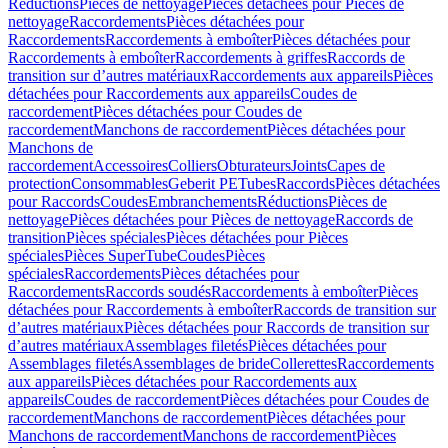
Réductions
Pièces de nettoyage
Pièces détachées pour Pièces de
nettoyage
Raccordements
Pièces détachées pour
Raccordements
Raccordements à emboîter
Pièces détachées pour
Raccordements à emboîter
Raccordements à griffes
Raccords de
transition sur d’autres matériaux
Raccordements aux appareils
Pièces
détachées pour Raccordements aux appareils
Coudes de
raccordement
Pièces détachées pour Coudes de
raccordement
Manchons de raccordement
Pièces détachées pour
Manchons de
raccordement
Accessoires
Colliers
Obturateurs
Joints
Capes de
protection
Consommables
Geberit PE
Tubes
Raccords
Pièces détachées
pour Raccords
Coudes
Embranchements
Réductions
Pièces de
nettoyage
Pièces détachées pour Pièces de nettoyage
Raccords de
transition
Pièces spéciales
Pièces détachées pour Pièces
spéciales
Pièces SuperTube
Coudes
Pièces
spéciales
Raccordements
Pièces détachées pour
Raccordements
Raccords soudés
Raccordements à emboîter
Pièces
détachées pour Raccordements à emboîter
Raccords de transition sur
d’autres matériaux
Pièces détachées pour Raccords de transition sur
d’autres matériaux
Assemblages filetés
Pièces détachées pour
Assemblages filetés
Assemblages de bride
Collerettes
Raccordements
aux appareils
Pièces détachées pour Raccordements aux
appareils
Coudes de raccordement
Pièces détachées pour Coudes de
raccordement
Manchons de raccordement
Pièces détachées pour
Manchons de raccordement
Manchons de raccordement
Pièces