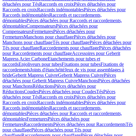
détachées pour Tés
Raccords en croix
Pièces détachées pour
Raccords en croix
Raccords indémontables
Pièces détachées pour
Raccords indémontables
Raccords et raccordements,
démontables
Pièces détachées pour Raccords et raccordements,
démontables
Compensateurs
Pièces détachées pour
Compensateurs
Fermetures
Pièces détachées pour
Fermetures
Manchons pour chauffage
Pièces détachées pour
Manchons pour chauffage
Tés pour chauffage
Pièces détachées pour
Tés pour chauffage
Raccordements pour chauffage
Pièces détachées
pour Raccordements pour chauffage
Accessoires pour Geberit
Mapress Acier Carbone
Etanchements pour tubes et
raccords
Enjoliveurs pour tubes
Fixations pour tubes
Fixations de
raccordements
Joints d'étanchéité
Jeux de vis pour assemblages à
bride
Geberit Mapress Cuivre
Geberit Mapress Cuivre
Pièces
détachées pour Geberit Mapress Cuivre
Manchons
Pièces détachées
pour Manchons
Réductions
Pièces détachées pour
Réductions
Coudes
Pièces détachées pour Coudes
Tés
Pièces
détachées pour Tés
Raccords en croix
Pièces détachées pour
Raccords en croix
Raccords indémontables
Pièces détachées pour
Raccords indémontables
Raccords et raccordements,
démontables
Pièces détachées pour Raccords et raccordements,
démontables
Fermetures
Pièces détachées pour
Fermetures
Raccordements
Pièces détachées pour Raccordements
Tés
pour chauffage
Pièces détachées pour Tés pour
chauffage
Raccordements pour chauffage
Pièces détachées pour