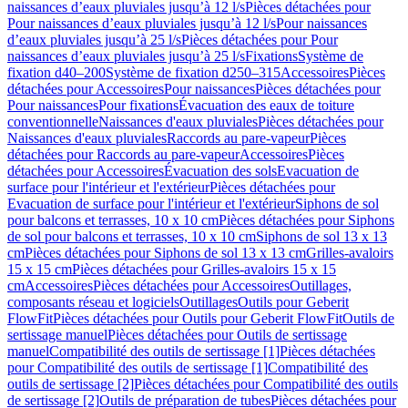
naissances d’eaux pluviales jusqu’à 12 l/s
Pièces détachées pour
Pour naissances d’eaux pluviales jusqu’à 12 l/s
Pour naissances
d’eaux pluviales jusqu’à 25 l/s
Pièces détachées pour Pour
naissances d’eaux pluviales jusqu’à 25 l/s
Fixations
Système de
fixation d40–200
Système de fixation d250–315
Accessoires
Pièces
détachées pour Accessoires
Pour naissances
Pièces détachées pour
Pour naissances
Pour fixations
Évacuation des eaux de toiture
conventionnelle
Naissances d'eaux pluviales
Pièces détachées pour
Naissances d'eaux pluviales
Raccords au pare-vapeur
Pièces
détachées pour Raccords au pare-vapeur
Accessoires
Pièces
détachées pour Accessoires
Évacuation des sols
Evacuation de
surface pour l'intérieur et l'extérieur
Pièces détachées pour
Evacuation de surface pour l'intérieur et l'extérieur
Siphons de sol
pour balcons et terrasses, 10 x 10 cm
Pièces détachées pour Siphons
de sol pour balcons et terrasses, 10 x 10 cm
Siphons de sol 13 x 13
cm
Pièces détachées pour Siphons de sol 13 x 13 cm
Grilles-avaloirs
15 x 15 cm
Pièces détachées pour Grilles-avaloirs 15 x 15
cm
Accessoires
Pièces détachées pour Accessoires
Outillages,
composants réseau et logiciels
Outillages
Outils pour Geberit
FlowFit
Pièces détachées pour Outils pour Geberit FlowFit
Outils de
sertissage manuel
Pièces détachées pour Outils de sertissage
manuel
Compatibilité des outils de sertissage [1]
Pièces détachées
pour Compatibilité des outils de sertissage [1]
Compatibilité des
outils de sertissage [2]
Pièces détachées pour Compatibilité des outils
de sertissage [2]
Outils de préparation de tubes
Pièces détachées pour