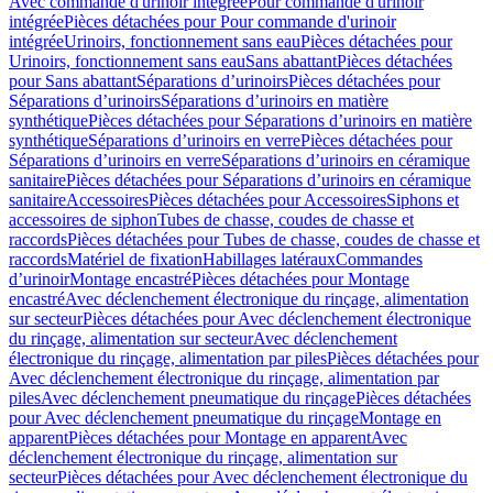
Avec commande d'urinoir intégrée
Pour commande d'urinoir
intégrée
Pièces détachées pour Pour commande d'urinoir
intégrée
Urinoirs, fonctionnement sans eau
Pièces détachées pour
Urinoirs, fonctionnement sans eau
Sans abattant
Pièces détachées
pour Sans abattant
Séparations d’urinoirs
Pièces détachées pour
Séparations d’urinoirs
Séparations d’urinoirs en matière
synthétique
Pièces détachées pour Séparations d’urinoirs en matière
synthétique
Séparations d’urinoirs en verre
Pièces détachées pour
Séparations d’urinoirs en verre
Séparations d’urinoirs en céramique
sanitaire
Pièces détachées pour Séparations d’urinoirs en céramique
sanitaire
Accessoires
Pièces détachées pour Accessoires
Siphons et
accessoires de siphon
Tubes de chasse, coudes de chasse et
raccords
Pièces détachées pour Tubes de chasse, coudes de chasse et
raccords
Matériel de fixation
Habillages latéraux
Commandes
dʼurinoir
Montage encastré
Pièces détachées pour Montage
encastré
Avec déclenchement électronique du rinçage, alimentation
sur secteur
Pièces détachées pour Avec déclenchement électronique
du rinçage, alimentation sur secteur
Avec déclenchement
électronique du rinçage, alimentation par piles
Pièces détachées pour
Avec déclenchement électronique du rinçage, alimentation par
piles
Avec déclenchement pneumatique du rinçage
Pièces détachées
pour Avec déclenchement pneumatique du rinçage
Montage en
apparent
Pièces détachées pour Montage en apparent
Avec
déclenchement électronique du rinçage, alimentation sur
secteur
Pièces détachées pour Avec déclenchement électronique du