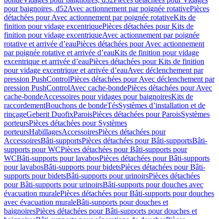
pour baignoires, d52
Avec actionnement par poignée rotative
Pièces
détachées pour Avec actionnement par poignée rotative
Kits de
finition pour vidage excentrique
Pièces détachées pour Kits de
finition pour vidage excentrique
Avec actionnement par poignée
rotative et arrivée d’eau
Pièces détachées pour Avec actionnement
par poignée rotative et arrivée d’eau
Kits de finition pour vidage
excentrique et arrivée d’eau
Pièces détachées pour Kits de finition
pour vidage excentrique et arrivée d’eau
Avec déclenchement par
pression PushControl
Pièces détachées pour Avec déclenchement par
pression PushControl
Avec cache-bonde
Pièces détachées pour Avec
cache-bonde
Accessoires pour vidages pour baignoires
Kits de
raccordement
Bouchons de bonde
Tés
Systèmes d’installation et de
rinçage
Geberit Duofix
Parois
Pièces détachées pour Parois
Systèmes
porteurs
Pièces détachées pour Systèmes
porteurs
Habillages
Accessoires
Pièces détachées pour
Accessoires
Bâti-supports
Pièces détachées pour Bâti-supports
Bâti-
supports pour WC
Pièces détachées pour Bâti-supports pour
WC
Bâti-supports pour lavabos
Pièces détachées pour Bâti-supports
pour lavabos
Bâti-supports pour bidets
Pièces détachées pour Bâti-
supports pour bidets
Bâti-supports pour urinoirs
Pièces détachées
pour Bâti-supports pour urinoirs
Bâti-supports pour douches avec
évacuation murale
Pièces détachées pour Bâti-supports pour douches
avec évacuation murale
Bâti-supports pour douches et
baignoires
Pièces détachées pour Bâti-supports pour douches et