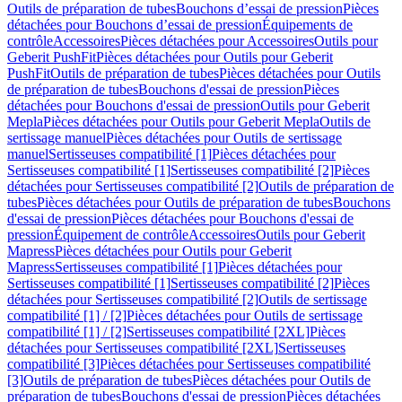
Outils de préparation de tubes
Bouchons d’essai de pression
Pièces
détachées pour Bouchons d’essai de pression
Équipements de
contrôle
Accessoires
Pièces détachées pour Accessoires
Outils pour
Geberit PushFit
Pièces détachées pour Outils pour Geberit
PushFit
Outils de préparation de tubes
Pièces détachées pour Outils
de préparation de tubes
Bouchons d'essai de pression
Pièces
détachées pour Bouchons d'essai de pression
Outils pour Geberit
Mepla
Pièces détachées pour Outils pour Geberit Mepla
Outils de
sertissage manuel
Pièces détachées pour Outils de sertissage
manuel
Sertisseuses compatibilité [1]
Pièces détachées pour
Sertisseuses compatibilité [1]
Sertisseuses compatibilité [2]
Pièces
détachées pour Sertisseuses compatibilité [2]
Outils de préparation de
tubes
Pièces détachées pour Outils de préparation de tubes
Bouchons
d'essai de pression
Pièces détachées pour Bouchons d'essai de
pression
Équipement de contrôle
Accessoires
Outils pour Geberit
Mapress
Pièces détachées pour Outils pour Geberit
Mapress
Sertisseuses compatibilité [1]
Pièces détachées pour
Sertisseuses compatibilité [1]
Sertisseuses compatibilité [2]
Pièces
détachées pour Sertisseuses compatibilité [2]
Outils de sertissage
compatibilité [1] / [2]
Pièces détachées pour Outils de sertissage
compatibilité [1] / [2]
Sertisseuses compatibilité [2XL]
Pièces
détachées pour Sertisseuses compatibilité [2XL]
Sertisseuses
compatibilité [3]
Pièces détachées pour Sertisseuses compatibilité
[3]
Outils de préparation de tubes
Pièces détachées pour Outils de
préparation de tubes
Bouchons d'essai de pression
Pièces détachées