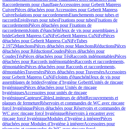
Raccordements pour chauffage
Accessoires pour Geberit Mapress
Cuivre
Pièces détachées pour Accessoires pour Geberit Mapress
Cuivre
Isolations pour raccordements
Etanchements pour tubes et
raccords
Enjoliveurs pour tubes
Fixations pour tubes
Fixations de
raccordements
Pièces détachées pour Fixations de
raccordements
Joints d'étanchéité
Jeux de vis pour assemblages à
bride
Geberit Mapress CuNiFe
Geberit Mapress CuNiFe
Pièces
détachées pour Geberit Mapress CuNiFe
Tubes
2.1972
Manchons
Pièces détachées pour Manchons
Réductions
Pièces
détachées pour Réductions
Coudes
Pièces détachées pour
Coudes
Tés
Pièces détachées pour Tés
Raccords indémontables
Pièces
détachées pour Raccords indémontables
Raccords et raccordements,
démontables
Pièces détachées pour Raccords et raccordements,
démontables
Traversées
Pièces détachées pour Traversées
Accessoires
pour Geberit Mapress CuNiFe
Joints d'étanchéité
Jeux de vis pour
assemblages de brides
Système d’hygiène Geberit
Unités de rinçage
hygiéniques
Pièces détachées pour Unités de rinçage
hygiéniques
Accessoires pour unités de rinçage
hygiéniques
Capteurs
Câbles
Limiteurs de débit
Recouvrements et
plaques de fermeture
Réservoirs et commandes de WC avec rinçage
forcé hygiénique
Pièces détachées pour Réservoirs et commandes de
WC avec rinçage forcé hygiénique
Réservoirs à encastrer avec
rinçage forcé hygiénique
Modules d’hygiène à intégrer
Pièces
détachées pour Modules d’hygiène à intégrer
Accessoires pour
réservoirs et commandes de WC avec rinçage forcé