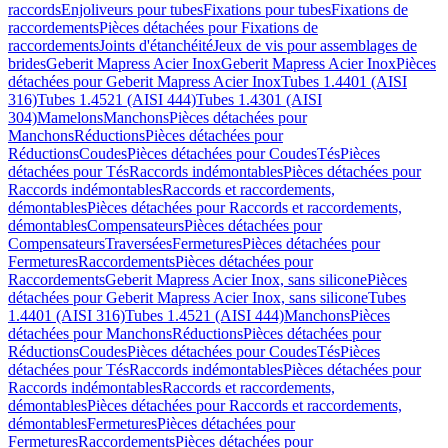
raccords
Enjoliveurs pour tubes
Fixations pour tubes
Fixations de
raccordements
Pièces détachées pour Fixations de
raccordements
Joints d'étanchéité
Jeux de vis pour assemblages de
brides
Geberit Mapress Acier Inox
Geberit Mapress Acier Inox
Pièces
détachées pour Geberit Mapress Acier Inox
Tubes 1.4401 (AISI
316)
Tubes 1.4521 (AISI 444)
Tubes 1.4301 (AISI
304)
Mamelons
Manchons
Pièces détachées pour
Manchons
Réductions
Pièces détachées pour
Réductions
Coudes
Pièces détachées pour Coudes
Tés
Pièces
détachées pour Tés
Raccords indémontables
Pièces détachées pour
Raccords indémontables
Raccords et raccordements,
démontables
Pièces détachées pour Raccords et raccordements,
démontables
Compensateurs
Pièces détachées pour
Compensateurs
Traversées
Fermetures
Pièces détachées pour
Fermetures
Raccordements
Pièces détachées pour
Raccordements
Geberit Mapress Acier Inox, sans silicone
Pièces
détachées pour Geberit Mapress Acier Inox, sans silicone
Tubes
1.4401 (AISI 316)
Tubes 1.4521 (AISI 444)
Manchons
Pièces
détachées pour Manchons
Réductions
Pièces détachées pour
Réductions
Coudes
Pièces détachées pour Coudes
Tés
Pièces
détachées pour Tés
Raccords indémontables
Pièces détachées pour
Raccords indémontables
Raccords et raccordements,
démontables
Pièces détachées pour Raccords et raccordements,
démontables
Fermetures
Pièces détachées pour
Fermetures
Raccordements
Pièces détachées pour