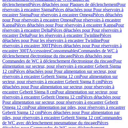
déclenchement
Pièces détachées pour Plaques de déclenchement
Pour
réservoirs à encastrer Sigma
Pièces détachées pour Pour réservoirs à
encastrer Sigma
Pour réservoirs à encastrer Omega
Pièces détachées
pour Pour réservoirs à encastrer Omega
Pour réservoirs à encastrer
Kappa
Pièces détachées pour Pour réservoirs à encastrer Kappa
Pour
réservoirs à encastrer Delta
Pièces détachées pour Pour réservoirs à
encastrer Delta
Pour les réservoirs à encastrer Twinline
Pièces
détachées pour Pour les réservoirs à encastrer Twinline
Pour
réservoirs à encastrer 300T
Pièces détachées pour Pour réservoirs à
encastrer 300T
Accessoires
Consommables
Commandes de WC à
déclenchement électronique du rinçage
Pièces détachées pour
Commandes de WC à déclenchement électronique du rinçage
Pour
alimentation sur secteur, pour réservoirs à encastrer Geberit Sigma
12 cm
Pièces détachées pour Pour alimentation sur secteur, pour
réservoirs à encastrer Geberit Sigma 12 cm
Pour alimentation sur
secteur, pour réservoirs à encastrer Geberit Sigma 8 cm
Pièces
détachées pour Pour alimentation sur secteur, pour réservoirs à
encastrer Geberit Sigma 8 cm
Pour alimentation sur secteur, pour
réservoirs à encastrer Geberit Omega 12 cm
Pièces détachées pour
Pour alimentation sur secteur, pour réservoirs à encastrer Geberit
Omega 12 cm
Pour alimentation par piles, pour réservoirs à encastrer
Geberit Sigma 12 cm
Pièces détachées pour Pour alimentation par
piles, pour réservoirs à encastrer Geberit Sigma 12 cm
Commandes
de WC avec déclenchement pneumatique du rinçage
Pièces
détachées pour Commandes de WC avec déclenchement