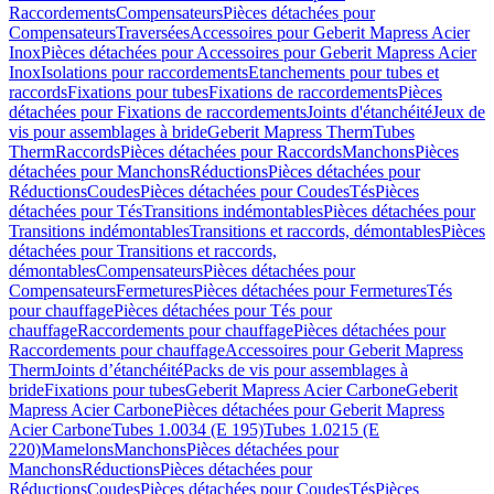
Raccordements
Compensateurs
Pièces détachées pour
Compensateurs
Traversées
Accessoires pour Geberit Mapress Acier
Inox
Pièces détachées pour Accessoires pour Geberit Mapress Acier
Inox
Isolations pour raccordements
Etanchements pour tubes et
raccords
Fixations pour tubes
Fixations de raccordements
Pièces
détachées pour Fixations de raccordements
Joints d'étanchéité
Jeux de
vis pour assemblages à bride
Geberit Mapress Therm
Tubes
Therm
Raccords
Pièces détachées pour Raccords
Manchons
Pièces
détachées pour Manchons
Réductions
Pièces détachées pour
Réductions
Coudes
Pièces détachées pour Coudes
Tés
Pièces
détachées pour Tés
Transitions indémontables
Pièces détachées pour
Transitions indémontables
Transitions et raccords, démontables
Pièces
détachées pour Transitions et raccords,
démontables
Compensateurs
Pièces détachées pour
Compensateurs
Fermetures
Pièces détachées pour Fermetures
Tés
pour chauffage
Pièces détachées pour Tés pour
chauffage
Raccordements pour chauffage
Pièces détachées pour
Raccordements pour chauffage
Accessoires pour Geberit Mapress
Therm
Joints d’étanchéité
Packs de vis pour assemblages à
bride
Fixations pour tubes
Geberit Mapress Acier Carbone
Geberit
Mapress Acier Carbone
Pièces détachées pour Geberit Mapress
Acier Carbone
Tubes 1.0034 (E 195)
Tubes 1.0215 (E
220)
Mamelons
Manchons
Pièces détachées pour
Manchons
Réductions
Pièces détachées pour
Réductions
Coudes
Pièces détachées pour Coudes
Tés
Pièces