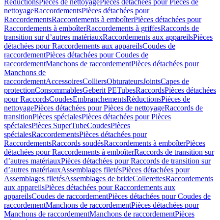
Réductions
Pièces de nettoyage
Pièces détachées pour Pièces de
nettoyage
Raccordements
Pièces détachées pour
Raccordements
Raccordements à emboîter
Pièces détachées pour
Raccordements à emboîter
Raccordements à griffes
Raccords de
transition sur d’autres matériaux
Raccordements aux appareils
Pièces
détachées pour Raccordements aux appareils
Coudes de
raccordement
Pièces détachées pour Coudes de
raccordement
Manchons de raccordement
Pièces détachées pour
Manchons de
raccordement
Accessoires
Colliers
Obturateurs
Joints
Capes de
protection
Consommables
Geberit PE
Tubes
Raccords
Pièces détachées
pour Raccords
Coudes
Embranchements
Réductions
Pièces de
nettoyage
Pièces détachées pour Pièces de nettoyage
Raccords de
transition
Pièces spéciales
Pièces détachées pour Pièces
spéciales
Pièces SuperTube
Coudes
Pièces
spéciales
Raccordements
Pièces détachées pour
Raccordements
Raccords soudés
Raccordements à emboîter
Pièces
détachées pour Raccordements à emboîter
Raccords de transition sur
d’autres matériaux
Pièces détachées pour Raccords de transition sur
d’autres matériaux
Assemblages filetés
Pièces détachées pour
Assemblages filetés
Assemblages de bride
Collerettes
Raccordements
aux appareils
Pièces détachées pour Raccordements aux
appareils
Coudes de raccordement
Pièces détachées pour Coudes de
raccordement
Manchons de raccordement
Pièces détachées pour
Manchons de raccordement
Manchons de raccordement
Pièces