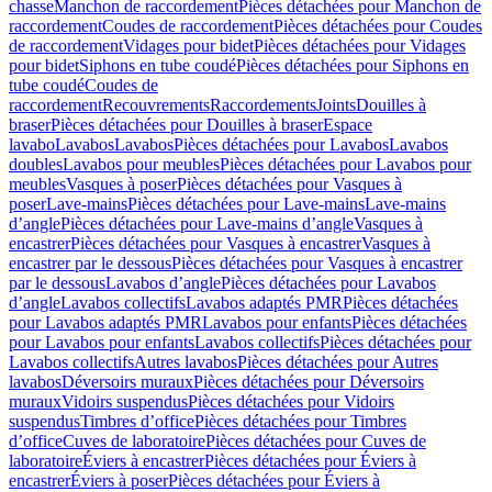
chasse
Manchon de raccordement
Pièces détachées pour Manchon de
raccordement
Coudes de raccordement
Pièces détachées pour Coudes
de raccordement
Vidages pour bidet
Pièces détachées pour Vidages
pour bidet
Siphons en tube coudé
Pièces détachées pour Siphons en
tube coudé
Coudes de
raccordement
Recouvrements
Raccordements
Joints
Douilles à
braser
Pièces détachées pour Douilles à braser
Espace
lavabo
Lavabos
Lavabos
Pièces détachées pour Lavabos
Lavabos
doubles
Lavabos pour meubles
Pièces détachées pour Lavabos pour
meubles
Vasques à poser
Pièces détachées pour Vasques à
poser
Lave-mains
Pièces détachées pour Lave-mains
Lave-mains
d’angle
Pièces détachées pour Lave-mains d’angle
Vasques à
encastrer
Pièces détachées pour Vasques à encastrer
Vasques à
encastrer par le dessous
Pièces détachées pour Vasques à encastrer
par le dessous
Lavabos d’angle
Pièces détachées pour Lavabos
d’angle
Lavabos collectifs
Lavabos adaptés PMR
Pièces détachées
pour Lavabos adaptés PMR
Lavabos pour enfants
Pièces détachées
pour Lavabos pour enfants
Lavabos collectifs
Pièces détachées pour
Lavabos collectifs
Autres lavabos
Pièces détachées pour Autres
lavabos
Déversoirs muraux
Pièces détachées pour Déversoirs
muraux
Vidoirs suspendus
Pièces détachées pour Vidoirs
suspendus
Timbres dʼoffice
Pièces détachées pour Timbres
dʼoffice
Cuves de laboratoire
Pièces détachées pour Cuves de
laboratoire
Éviers à encastrer
Pièces détachées pour Éviers à
encastrer
Éviers à poser
Pièces détachées pour Éviers à