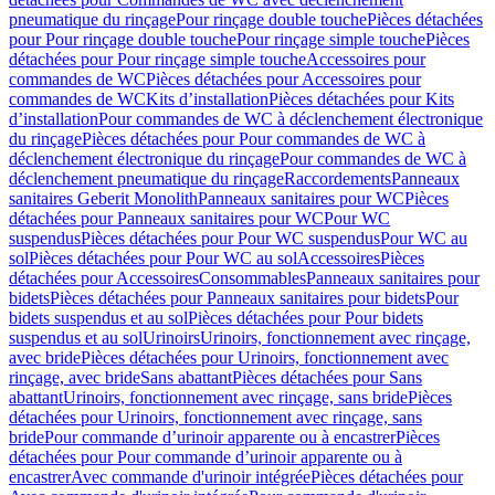
pneumatique du rinçage
Pour rinçage double touche
Pièces détachées
pour Pour rinçage double touche
Pour rinçage simple touche
Pièces
détachées pour Pour rinçage simple touche
Accessoires pour
commandes de WC
Pièces détachées pour Accessoires pour
commandes de WC
Kits d’installation
Pièces détachées pour Kits
d’installation
Pour commandes de WC à déclenchement électronique
du rinçage
Pièces détachées pour Pour commandes de WC à
déclenchement électronique du rinçage
Pour commandes de WC à
déclenchement pneumatique du rinçage
Raccordements
Panneaux
sanitaires Geberit Monolith
Panneaux sanitaires pour WC
Pièces
détachées pour Panneaux sanitaires pour WC
Pour WC
suspendus
Pièces détachées pour Pour WC suspendus
Pour WC au
sol
Pièces détachées pour Pour WC au sol
Accessoires
Pièces
détachées pour Accessoires
Consommables
Panneaux sanitaires pour
bidets
Pièces détachées pour Panneaux sanitaires pour bidets
Pour
bidets suspendus et au sol
Pièces détachées pour Pour bidets
suspendus et au sol
Urinoirs
Urinoirs, fonctionnement avec rinçage,
avec bride
Pièces détachées pour Urinoirs, fonctionnement avec
rinçage, avec bride
Sans abattant
Pièces détachées pour Sans
abattant
Urinoirs, fonctionnement avec rinçage, sans bride
Pièces
détachées pour Urinoirs, fonctionnement avec rinçage, sans
bride
Pour commande d’urinoir apparente ou à encastrer
Pièces
détachées pour Pour commande d’urinoir apparente ou à
encastrer
Avec commande d'urinoir intégrée
Pièces détachées pour