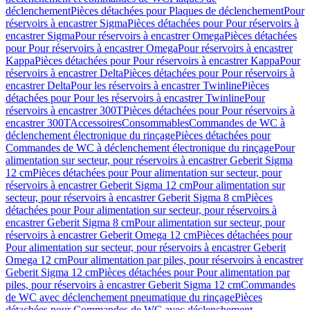
déclenchement
Pièces détachées pour Plaques de déclenchement
Pour
réservoirs à encastrer Sigma
Pièces détachées pour Pour réservoirs à
encastrer Sigma
Pour réservoirs à encastrer Omega
Pièces détachées
pour Pour réservoirs à encastrer Omega
Pour réservoirs à encastrer
Kappa
Pièces détachées pour Pour réservoirs à encastrer Kappa
Pour
réservoirs à encastrer Delta
Pièces détachées pour Pour réservoirs à
encastrer Delta
Pour les réservoirs à encastrer Twinline
Pièces
détachées pour Pour les réservoirs à encastrer Twinline
Pour
réservoirs à encastrer 300T
Pièces détachées pour Pour réservoirs à
encastrer 300T
Accessoires
Consommables
Commandes de WC à
déclenchement électronique du rinçage
Pièces détachées pour
Commandes de WC à déclenchement électronique du rinçage
Pour
alimentation sur secteur, pour réservoirs à encastrer Geberit Sigma
12 cm
Pièces détachées pour Pour alimentation sur secteur, pour
réservoirs à encastrer Geberit Sigma 12 cm
Pour alimentation sur
secteur, pour réservoirs à encastrer Geberit Sigma 8 cm
Pièces
détachées pour Pour alimentation sur secteur, pour réservoirs à
encastrer Geberit Sigma 8 cm
Pour alimentation sur secteur, pour
réservoirs à encastrer Geberit Omega 12 cm
Pièces détachées pour
Pour alimentation sur secteur, pour réservoirs à encastrer Geberit
Omega 12 cm
Pour alimentation par piles, pour réservoirs à encastrer
Geberit Sigma 12 cm
Pièces détachées pour Pour alimentation par
piles, pour réservoirs à encastrer Geberit Sigma 12 cm
Commandes
de WC avec déclenchement pneumatique du rinçage
Pièces
détachées pour Commandes de WC avec déclenchement