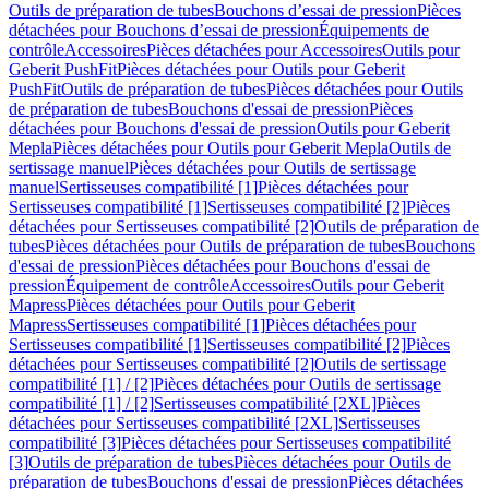
Outils de préparation de tubes
Bouchons d’essai de pression
Pièces
détachées pour Bouchons d’essai de pression
Équipements de
contrôle
Accessoires
Pièces détachées pour Accessoires
Outils pour
Geberit PushFit
Pièces détachées pour Outils pour Geberit
PushFit
Outils de préparation de tubes
Pièces détachées pour Outils
de préparation de tubes
Bouchons d'essai de pression
Pièces
détachées pour Bouchons d'essai de pression
Outils pour Geberit
Mepla
Pièces détachées pour Outils pour Geberit Mepla
Outils de
sertissage manuel
Pièces détachées pour Outils de sertissage
manuel
Sertisseuses compatibilité [1]
Pièces détachées pour
Sertisseuses compatibilité [1]
Sertisseuses compatibilité [2]
Pièces
détachées pour Sertisseuses compatibilité [2]
Outils de préparation de
tubes
Pièces détachées pour Outils de préparation de tubes
Bouchons
d'essai de pression
Pièces détachées pour Bouchons d'essai de
pression
Équipement de contrôle
Accessoires
Outils pour Geberit
Mapress
Pièces détachées pour Outils pour Geberit
Mapress
Sertisseuses compatibilité [1]
Pièces détachées pour
Sertisseuses compatibilité [1]
Sertisseuses compatibilité [2]
Pièces
détachées pour Sertisseuses compatibilité [2]
Outils de sertissage
compatibilité [1] / [2]
Pièces détachées pour Outils de sertissage
compatibilité [1] / [2]
Sertisseuses compatibilité [2XL]
Pièces
détachées pour Sertisseuses compatibilité [2XL]
Sertisseuses
compatibilité [3]
Pièces détachées pour Sertisseuses compatibilité
[3]
Outils de préparation de tubes
Pièces détachées pour Outils de
préparation de tubes
Bouchons d'essai de pression
Pièces détachées