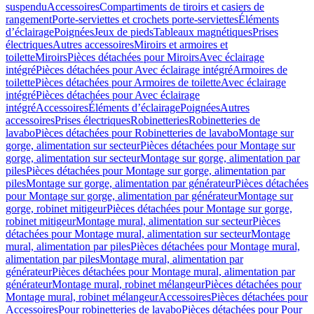
suspendu
Accessoires
Compartiments de tiroirs et casiers de
rangement
Porte-serviettes et crochets porte-serviettes
Éléments
d’éclairage
Poignées
Jeux de pieds
Tableaux magnétiques
Prises
électriques
Autres accessoires
Miroirs et armoires et
toilette
Miroirs
Pièces détachées pour Miroirs
Avec éclairage
intégré
Pièces détachées pour Avec éclairage intégré
Armoires de
toilette
Pièces détachées pour Armoires de toilette
Avec éclairage
intégré
Pièces détachées pour Avec éclairage
intégré
Accessoires
Éléments d’éclairage
Poignées
Autres
accessoires
Prises électriques
Robinetteries
Robinetteries de
lavabo
Pièces détachées pour Robinetteries de lavabo
Montage sur
gorge, alimentation sur secteur
Pièces détachées pour Montage sur
gorge, alimentation sur secteur
Montage sur gorge, alimentation par
piles
Pièces détachées pour Montage sur gorge, alimentation par
piles
Montage sur gorge, alimentation par générateur
Pièces détachées
pour Montage sur gorge, alimentation par générateur
Montage sur
gorge, robinet mitigeur
Pièces détachées pour Montage sur gorge,
robinet mitigeur
Montage mural, alimentation sur secteur
Pièces
détachées pour Montage mural, alimentation sur secteur
Montage
mural, alimentation par piles
Pièces détachées pour Montage mural,
alimentation par piles
Montage mural, alimentation par
générateur
Pièces détachées pour Montage mural, alimentation par
générateur
Montage mural, robinet mélangeur
Pièces détachées pour
Montage mural, robinet mélangeur
Accessoires
Pièces détachées pour
Accessoires
Pour robinetteries de lavabo
Pièces détachées pour Pour