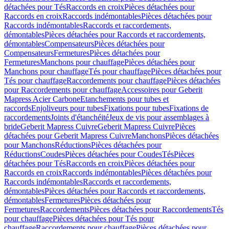
détachées pour Tés
Raccords en croix
Pièces détachées pour
Raccords en croix
Raccords indémontables
Pièces détachées pour
Raccords indémontables
Raccords et raccordements,
démontables
Pièces détachées pour Raccords et raccordements,
démontables
Compensateurs
Pièces détachées pour
Compensateurs
Fermetures
Pièces détachées pour
Fermetures
Manchons pour chauffage
Pièces détachées pour
Manchons pour chauffage
Tés pour chauffage
Pièces détachées pour
Tés pour chauffage
Raccordements pour chauffage
Pièces détachées
pour Raccordements pour chauffage
Accessoires pour Geberit
Mapress Acier Carbone
Etanchements pour tubes et
raccords
Enjoliveurs pour tubes
Fixations pour tubes
Fixations de
raccordements
Joints d'étanchéité
Jeux de vis pour assemblages à
bride
Geberit Mapress Cuivre
Geberit Mapress Cuivre
Pièces
détachées pour Geberit Mapress Cuivre
Manchons
Pièces détachées
pour Manchons
Réductions
Pièces détachées pour
Réductions
Coudes
Pièces détachées pour Coudes
Tés
Pièces
détachées pour Tés
Raccords en croix
Pièces détachées pour
Raccords en croix
Raccords indémontables
Pièces détachées pour
Raccords indémontables
Raccords et raccordements,
démontables
Pièces détachées pour Raccords et raccordements,
démontables
Fermetures
Pièces détachées pour
Fermetures
Raccordements
Pièces détachées pour Raccordements
Tés
pour chauffage
Pièces détachées pour Tés pour
chauffage
Raccordements pour chauffage
Pièces détachées pour