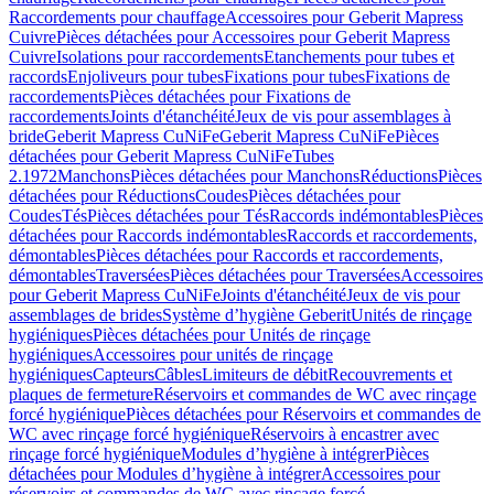
Raccordements pour chauffage
Accessoires pour Geberit Mapress
Cuivre
Pièces détachées pour Accessoires pour Geberit Mapress
Cuivre
Isolations pour raccordements
Etanchements pour tubes et
raccords
Enjoliveurs pour tubes
Fixations pour tubes
Fixations de
raccordements
Pièces détachées pour Fixations de
raccordements
Joints d'étanchéité
Jeux de vis pour assemblages à
bride
Geberit Mapress CuNiFe
Geberit Mapress CuNiFe
Pièces
détachées pour Geberit Mapress CuNiFe
Tubes
2.1972
Manchons
Pièces détachées pour Manchons
Réductions
Pièces
détachées pour Réductions
Coudes
Pièces détachées pour
Coudes
Tés
Pièces détachées pour Tés
Raccords indémontables
Pièces
détachées pour Raccords indémontables
Raccords et raccordements,
démontables
Pièces détachées pour Raccords et raccordements,
démontables
Traversées
Pièces détachées pour Traversées
Accessoires
pour Geberit Mapress CuNiFe
Joints d'étanchéité
Jeux de vis pour
assemblages de brides
Système d’hygiène Geberit
Unités de rinçage
hygiéniques
Pièces détachées pour Unités de rinçage
hygiéniques
Accessoires pour unités de rinçage
hygiéniques
Capteurs
Câbles
Limiteurs de débit
Recouvrements et
plaques de fermeture
Réservoirs et commandes de WC avec rinçage
forcé hygiénique
Pièces détachées pour Réservoirs et commandes de
WC avec rinçage forcé hygiénique
Réservoirs à encastrer avec
rinçage forcé hygiénique
Modules d’hygiène à intégrer
Pièces
détachées pour Modules d’hygiène à intégrer
Accessoires pour
réservoirs et commandes de WC avec rinçage forcé