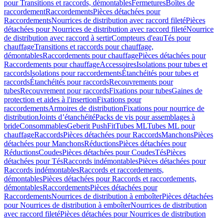
pour Transitions et raccords, démontables
Fermetures
Boîtes de
raccordement
Raccordements
Pièces détachées pour
Raccordements
Nourrices de distribution avec raccord fileté
Pièces
détachées pour Nourrices de distribution avec raccord fileté
Nourrice
de distribution avec raccord à sertir
Compteurs d'eau
Tés pour
chauffage
Transitions et raccords pour chauffage,
démontables
Raccordements pour chauffage
Pièces détachées pour
Raccordements pour chauffage
Accessoires
Isolations pour tubes et
raccords
Isolations pour raccordements
Étanchéités pour tubes et
raccords
Étanchéités pour raccords
Recouvrements pour
tubes
Recouvrement pour raccords
Fixations pour tubes
Gaines de
protection et aides à l'insertion
Fixations pour
raccordements
Armoires de distribution
Fixations pour nourrice de
distribution
Joints d’étanchéité
Packs de vis pour assemblages à
bride
Consommables
Geberit PushFit
Tubes ML
Tubes ML pour
chauffage
Raccords
Pièces détachées pour Raccords
Manchons
Pièces
détachées pour Manchons
Réductions
Pièces détachées pour
Réductions
Coudes
Pièces détachées pour Coudes
Tés
Pièces
détachées pour Tés
Raccords indémontables
Pièces détachées pour
Raccords indémontables
Raccords et raccordements,
démontables
Pièces détachées pour Raccords et raccordements,
démontables
Raccordements
Pièces détachées pour
Raccordements
Nourrices de distribution à emboîter
Pièces détachées
pour Nourrices de distribution à emboîter
Nourrices de distribution
avec raccord fileté
Pièces détachées pour Nourrices de distribution