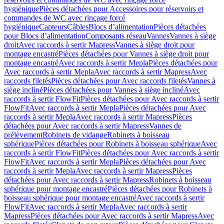
hygiénique
Pièces détachées pour Accessoires pour réservoirs et
commandes de WC avec rinçage forcé
hygiénique
Capteurs
Câbles
Blocs d’alimentation
Pièces détachées
pour Blocs d’alimentation
Composants réseau
Vannes
Vannes à siège
droit
Avec raccords à sertir Mapress
Vannes à siège droit pour
montage encastré
Pièces détachées pour Vannes à siège droit pour
montage encastré
Avec raccords à sertir Mepla
Pièces détachées pour
Avec raccords à sertir Mepla
Avec raccords à sertir Mapress
Avec
raccords filetés
Pièces détachées pour Avec raccords filetés
Vannes à
siège incliné
Pièces détachées pour Vannes à siège incliné
Avec
raccords à sertir FlowFit
Pièces détachées pour Avec raccords à sertir
FlowFit
Avec raccords à sertir Mepla
Pièces détachées pour Avec
raccords à sertir Mepla
Avec raccords à sertir Mapress
Pièces
détachées pour Avec raccords à sertir Mapress
Vannes de
prélèvement
Robinets de vidange
Robinets à boisseau
sphérique
Pièces détachées pour Robinets à boisseau sphérique
Avec
raccords à sertir FlowFit
Pièces détachées pour Avec raccords à sertir
FlowFit
Avec raccords à sertir Mepla
Pièces détachées pour Avec
raccords à sertir Mepla
Avec raccords à sertir Mapress
Pièces
détachées pour Avec raccords à sertir Mapress
Robinets à boisseau
sphérique pour montage encastré
Pièces détachées pour Robinets à
boisseau sphérique pour montage encastré
Avec raccords à sertir
FlowFit
Avec raccords à sertir Mepla
Avec raccords à sertir
Mapress
Pièces détachées pour Avec raccords à sertir Mapress
Avec