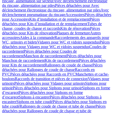
rinçage, alimentation sur secteur
Avec déclenchement électronique
du rinçage, alimentation par piles
Pièces détachées pour Avec
déclenchement électronique du rinçage, alimentation par piles
Avec
déclenchement pneumatique du rinçage
Accessoires
Pièces détachées
pour Accessoires
Kits d’installation et de remplacement
Pièces
détachées pour Kits d’installation et de remplacement
Tubes de
chasse, coudes de chasse et raccords
Kits de rénovation
Pièces
détachées pour Kits de rénovation
Plaques de fermeture
Autres
accessoires
Aides à la commande
Raccordements des appareils pour
WC, urinoirs et bidets
Vidages pour WC et vidoirs suspendus
Pièces
détachées pour Vidages pour WC et vidoirs suspendus
Coudes de
raccordement
Pièces détachées pour Coudes de
raccordement
Manchon de raccordement
Pièces détachées pour
Manchon de raccordement
Kits de raccordement
Pièces détachées
pour Kits de raccordement
Rallonges de coude de chasse
Pièces
détachées pour Rallonges de coude de chasse
Raccords en
PVC
Pièces détachées pour Raccords en PVC
Manchettes et cache-
boulons
Raccords de transition et pièces de connexion
Vidages pour
urinoirs
Pièces détachées pour Vidages pour urinoirs
Siphons pour
urinoir
Pièces détachées pour Siphons pour urinoir
Siphons en forme
d’escargot
Pièces détachées pour Siphons en forme
d’escargot
Siphons à encastrer
Pièces détachées pour Siphons à
encastrer
Siphons en tube coudé
Pièces détachées pour Siphons en
tube coudé
Rallonges de coude de chasse et tube de chasse
Pièces
détachées pour Rallonges de coude de chasse et tube de