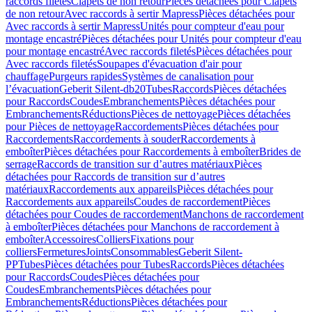
raccords filetés
Clapets de non retour
Pièces détachées pour Clapets
de non retour
Avec raccords à sertir Mapress
Pièces détachées pour
Avec raccords à sertir Mapress
Unités pour compteur d'eau pour
montage encastré
Pièces détachées pour Unités pour compteur d'eau
pour montage encastré
Avec raccords filetés
Pièces détachées pour
Avec raccords filetés
Soupapes d'évacuation d'air pour
chauffage
Purgeurs rapides
Systèmes de canalisation pour
l’évacuation
Geberit Silent-db20
Tubes
Raccords
Pièces détachées
pour Raccords
Coudes
Embranchements
Pièces détachées pour
Embranchements
Réductions
Pièces de nettoyage
Pièces détachées
pour Pièces de nettoyage
Raccordements
Pièces détachées pour
Raccordements
Raccordements à souder
Raccordements à
emboîter
Pièces détachées pour Raccordements à emboîter
Brides de
serrage
Raccords de transition sur d’autres matériaux
Pièces
détachées pour Raccords de transition sur d’autres
matériaux
Raccordements aux appareils
Pièces détachées pour
Raccordements aux appareils
Coudes de raccordement
Pièces
détachées pour Coudes de raccordement
Manchons de raccordement
à emboîter
Pièces détachées pour Manchons de raccordement à
emboîter
Accessoires
Colliers
Fixations pour
colliers
Fermetures
Joints
Consommables
Geberit Silent-
PP
Tubes
Pièces détachées pour Tubes
Raccords
Pièces détachées
pour Raccords
Coudes
Pièces détachées pour
Coudes
Embranchements
Pièces détachées pour
Embranchements
Réductions
Pièces détachées pour