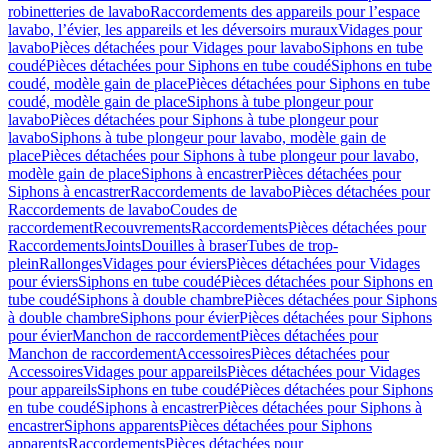
robinetteries de lavabo
Raccordements des appareils pour l’espace
lavabo, l’évier, les appareils et les déversoirs muraux
Vidages pour
lavabo
Pièces détachées pour Vidages pour lavabo
Siphons en tube
coudé
Pièces détachées pour Siphons en tube coudé
Siphons en tube
coudé, modèle gain de place
Pièces détachées pour Siphons en tube
coudé, modèle gain de place
Siphons à tube plongeur pour
lavabo
Pièces détachées pour Siphons à tube plongeur pour
lavabo
Siphons à tube plongeur pour lavabo, modèle gain de
place
Pièces détachées pour Siphons à tube plongeur pour lavabo,
modèle gain de place
Siphons à encastrer
Pièces détachées pour
Siphons à encastrer
Raccordements de lavabo
Pièces détachées pour
Raccordements de lavabo
Coudes de
raccordement
Recouvrements
Raccordements
Pièces détachées pour
Raccordements
Joints
Douilles à braser
Tubes de trop-
plein
Rallonges
Vidages pour éviers
Pièces détachées pour Vidages
pour éviers
Siphons en tube coudé
Pièces détachées pour Siphons en
tube coudé
Siphons à double chambre
Pièces détachées pour Siphons
à double chambre
Siphons pour évier
Pièces détachées pour Siphons
pour évier
Manchon de raccordement
Pièces détachées pour
Manchon de raccordement
Accessoires
Pièces détachées pour
Accessoires
Vidages pour appareils
Pièces détachées pour Vidages
pour appareils
Siphons en tube coudé
Pièces détachées pour Siphons
en tube coudé
Siphons à encastrer
Pièces détachées pour Siphons à
encastrer
Siphons apparents
Pièces détachées pour Siphons
apparents
Raccordements
Pièces détachées pour