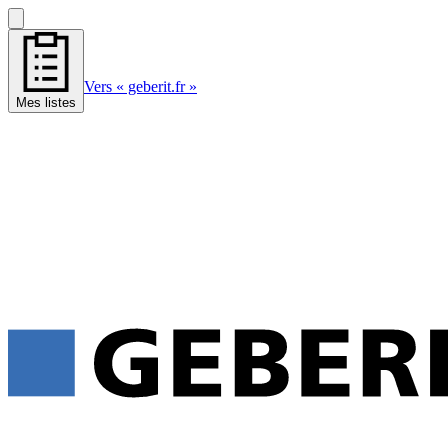
Vers « geberit.fr »
Mes listes