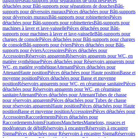
baignoires
Bâti-supports pour séparations de douches
Pièces
détachées pour Bâti-supports pour séparations de douches
Bâti-
supports pour déversoirs muraux
Pièces détachées pour Bâti-supports
pour déversoirs muraux
Bâti-supports pour robinetteries
Pièces
détachées pour Bâti-supports pour robinetteries
Bâti-supports pour
machines à laver et lave-vaisselle
Pièces détachées pour Bâti-
supports pour machines à laver et lave-vaisselle
Bâti-supports pour
charges de console
Pièces détachées pour Bâti-supports pour charges
de console
Bâti-supports pour éviers
Pièces détachées pour Bâti-
supports pour éviers
Accessoires
Pièces détachées pour
Accessoires
Réservoirs apparents
Réservoirs apparents pour WC, en
matière synthétique
Pièces détachées pour Réservoirs apparents pour
WC, en matière synthétique
Attenant
Pièces détachées pour
Attenant
Haute position
Pièces détachées pour Haute position
Basse et
moyenne position
Pièces détachées pour Basse et moyenne
position
Réservoirs apparents pour WC, en céramique sanitaire
Pièces
détachées pour Réservoirs apparents pour WC, en céramique
sanitaire
Attenant
Pièces détachées pour Attenant
Tubes de chasse
pour réservoirs apparents
Pièces détachées pour Tubes de chasse
pour réservoirs apparents
Haute position
Pièces détachées pour Haute
position
Basse et moyenne position
Accessoires
Pièces détachées pour
Accessoires
Raccordements
Pièces détachées pour
Raccordements
Joints
Fixations
Manchettes
Mamelons, rosaces et
modérateurs de débit
Réservoirs à encastrer
Réservoirs à encastrer
Sigma
Pièces détachées pour Réservoirs à encastrer Sigma
Réservoirs