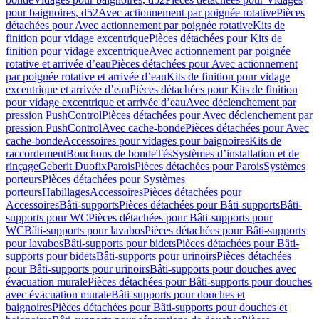
pour baignoires, d52
Avec actionnement par poignée rotative
Pièces
détachées pour Avec actionnement par poignée rotative
Kits de
finition pour vidage excentrique
Pièces détachées pour Kits de
finition pour vidage excentrique
Avec actionnement par poignée
rotative et arrivée d’eau
Pièces détachées pour Avec actionnement
par poignée rotative et arrivée d’eau
Kits de finition pour vidage
excentrique et arrivée d’eau
Pièces détachées pour Kits de finition
pour vidage excentrique et arrivée d’eau
Avec déclenchement par
pression PushControl
Pièces détachées pour Avec déclenchement par
pression PushControl
Avec cache-bonde
Pièces détachées pour Avec
cache-bonde
Accessoires pour vidages pour baignoires
Kits de
raccordement
Bouchons de bonde
Tés
Systèmes d’installation et de
rinçage
Geberit Duofix
Parois
Pièces détachées pour Parois
Systèmes
porteurs
Pièces détachées pour Systèmes
porteurs
Habillages
Accessoires
Pièces détachées pour
Accessoires
Bâti-supports
Pièces détachées pour Bâti-supports
Bâti-
supports pour WC
Pièces détachées pour Bâti-supports pour
WC
Bâti-supports pour lavabos
Pièces détachées pour Bâti-supports
pour lavabos
Bâti-supports pour bidets
Pièces détachées pour Bâti-
supports pour bidets
Bâti-supports pour urinoirs
Pièces détachées
pour Bâti-supports pour urinoirs
Bâti-supports pour douches avec
évacuation murale
Pièces détachées pour Bâti-supports pour douches
avec évacuation murale
Bâti-supports pour douches et
baignoires
Pièces détachées pour Bâti-supports pour douches et