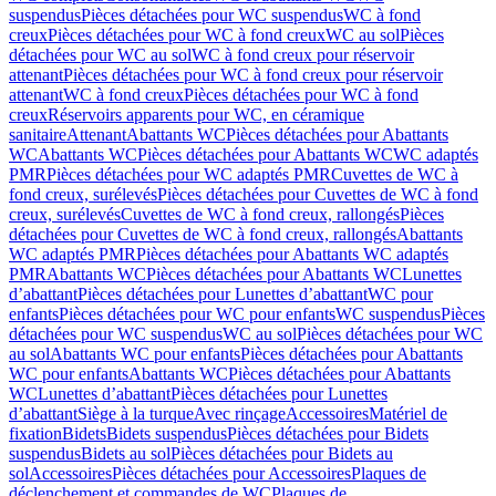
suspendus
Pièces détachées pour WC suspendus
WC à fond
creux
Pièces détachées pour WC à fond creux
WC au sol
Pièces
détachées pour WC au sol
WC à fond creux pour réservoir
attenant
Pièces détachées pour WC à fond creux pour réservoir
attenant
WC à fond creux
Pièces détachées pour WC à fond
creux
Réservoirs apparents pour WC, en céramique
sanitaire
Attenant
Abattants WC
Pièces détachées pour Abattants
WC
Abattants WC
Pièces détachées pour Abattants WC
WC adaptés
PMR
Pièces détachées pour WC adaptés PMR
Cuvettes de WC à
fond creux, surélevés
Pièces détachées pour Cuvettes de WC à fond
creux, surélevés
Cuvettes de WC à fond creux, rallongés
Pièces
détachées pour Cuvettes de WC à fond creux, rallongés
Abattants
WC adaptés PMR
Pièces détachées pour Abattants WC adaptés
PMR
Abattants WC
Pièces détachées pour Abattants WC
Lunettes
d’abattant
Pièces détachées pour Lunettes d’abattant
WC pour
enfants
Pièces détachées pour WC pour enfants
WC suspendus
Pièces
détachées pour WC suspendus
WC au sol
Pièces détachées pour WC
au sol
Abattants WC pour enfants
Pièces détachées pour Abattants
WC pour enfants
Abattants WC
Pièces détachées pour Abattants
WC
Lunettes d’abattant
Pièces détachées pour Lunettes
d’abattant
Siège à la turque
Avec rinçage
Accessoires
Matériel de
fixation
Bidets
Bidets suspendus
Pièces détachées pour Bidets
suspendus
Bidets au sol
Pièces détachées pour Bidets au
sol
Accessoires
Pièces détachées pour Accessoires
Plaques de
déclenchement et commandes de WC
Plaques de