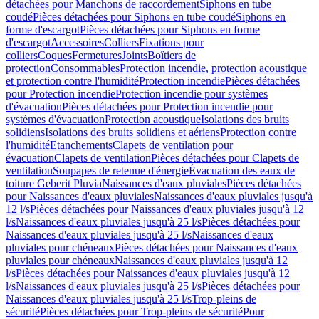
détachées pour Manchons de raccordement
Siphons en tube
coudé
Pièces détachées pour Siphons en tube coudé
Siphons en
forme d'escargot
Pièces détachées pour Siphons en forme
d'escargot
Accessoires
Colliers
Fixations pour
colliers
Coques
Fermetures
Joints
Boîtiers de
protection
Consommables
Protection incendie, protection acoustique
et protection contre l'humidité
Protection incendie
Pièces détachées
pour Protection incendie
Protection incendie pour systèmes
d'évacuation
Pièces détachées pour Protection incendie pour
systèmes d'évacuation
Protection acoustique
Isolations des bruits
solidiens
Isolations des bruits solidiens et aériens
Protection contre
l'humidité
Etanchements
Clapets de ventilation pour
évacuation
Clapets de ventilation
Pièces détachées pour Clapets de
ventilation
Soupapes de retenue d'énergie
Évacuation des eaux de
toiture Geberit Pluvia
Naissances d'eaux pluviales
Pièces détachées
pour Naissances d'eaux pluviales
Naissances d'eaux pluviales jusqu'à
12 l/s
Pièces détachées pour Naissances d'eaux pluviales jusqu'à 12
l/s
Naissances d'eaux pluviales jusqu'à 25 l/s
Pièces détachées pour
Naissances d'eaux pluviales jusqu'à 25 l/s
Naissances d'eaux
pluviales pour chéneaux
Pièces détachées pour Naissances d'eaux
pluviales pour chéneaux
Naissances d'eaux pluviales jusqu'à 12
l/s
Pièces détachées pour Naissances d'eaux pluviales jusqu'à 12
l/s
Naissances d'eaux pluviales jusqu'à 25 l/s
Pièces détachées pour
Naissances d'eaux pluviales jusqu'à 25 l/s
Trop-pleins de
sécurité
Pièces détachées pour Trop-pleins de sécurité
Pour