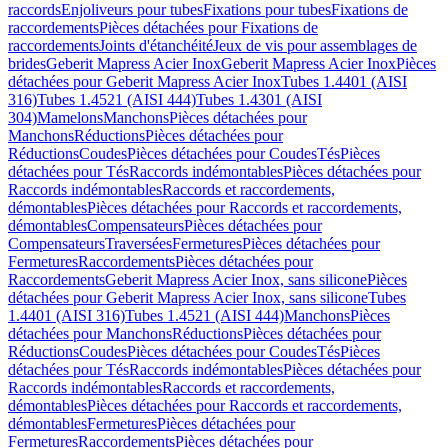
raccords
Enjoliveurs pour tubes
Fixations pour tubes
Fixations de
raccordements
Pièces détachées pour Fixations de
raccordements
Joints d'étanchéité
Jeux de vis pour assemblages de
brides
Geberit Mapress Acier Inox
Geberit Mapress Acier Inox
Pièces
détachées pour Geberit Mapress Acier Inox
Tubes 1.4401 (AISI
316)
Tubes 1.4521 (AISI 444)
Tubes 1.4301 (AISI
304)
Mamelons
Manchons
Pièces détachées pour
Manchons
Réductions
Pièces détachées pour
Réductions
Coudes
Pièces détachées pour Coudes
Tés
Pièces
détachées pour Tés
Raccords indémontables
Pièces détachées pour
Raccords indémontables
Raccords et raccordements,
démontables
Pièces détachées pour Raccords et raccordements,
démontables
Compensateurs
Pièces détachées pour
Compensateurs
Traversées
Fermetures
Pièces détachées pour
Fermetures
Raccordements
Pièces détachées pour
Raccordements
Geberit Mapress Acier Inox, sans silicone
Pièces
détachées pour Geberit Mapress Acier Inox, sans silicone
Tubes
1.4401 (AISI 316)
Tubes 1.4521 (AISI 444)
Manchons
Pièces
détachées pour Manchons
Réductions
Pièces détachées pour
Réductions
Coudes
Pièces détachées pour Coudes
Tés
Pièces
détachées pour Tés
Raccords indémontables
Pièces détachées pour
Raccords indémontables
Raccords et raccordements,
démontables
Pièces détachées pour Raccords et raccordements,
démontables
Fermetures
Pièces détachées pour
Fermetures
Raccordements
Pièces détachées pour