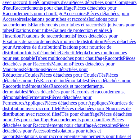
avec raccord fileté
Compteurs d'eau
Pièces détachées pour Compteurs
d'eau
Raccordements pour chauffage
Pièces détachées pour
Raccordements pour chauffage
Accessoires
Pièces détachées pour
Accessoires
Isolations pour tubes et raccords
Isolations pour
raccordements
Etanchements pour tubes et raccords
Enjoliveurs pour
tubes
Fixations pour tubes
Gaines de protection et aides à
l'insertion
Fixations de raccordements
Pièces détachées pour
Fixations de raccordements
Armoires de distribution
Pièces détachées
pour Armoires de distribution
Fixations pour nourrice de
distribution
Joints d'étanchéité
Geberit Mepla
Tubes multicouches
pour eau potable
Tubes multicouches pour chauffage
Raccords
Pièces
détachées pour Raccords
Manchons
Pièces détachées pour
Manchons
Réductions
Pièces détachées pour
Réductions
Coudes
Pièces détachées pour Coudes
Tés
Pièces
détachées pour Tés
Raccords indémontables
Pièces détachées pour
Raccords indémontables
Raccords et raccordements,
démontables
Pièces détachées pour Raccords et raccordements,
démontables
Fermetures
Pièces détachées pour
Fermetures
Appliques
Pièces détachées pour Appliques
Nourrices de
distribution avec raccord fileté
Pièces détachées pour Nourrices de
distribution avec raccord fileté
Tés pour chauffage
Pièces détachées
pour Tés pour chauffage
Raccordements pour chauffage
Pièces
détachées pour Raccordements pour chauffage
Accessoires
Pièces
détachées pour Accessoires
Isolations pour tubes et
raccords
Isolations pour raccordements
Etanchements pour tubes et