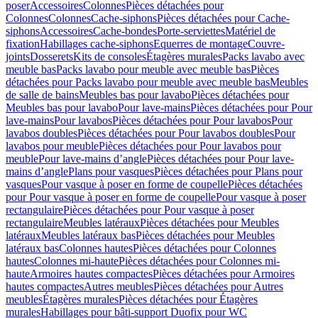
poser
Accessoires
Colonnes
Pièces détachées pour
Colonnes
Colonnes
Cache-siphons
Pièces détachées pour Cache-
siphons
Accessoires
Cache-bondes
Porte-serviettes
Matériel de
fixation
Habillages cache-siphons
Equerres de montage
Couvre-
joints
Dosserets
Kits de consoles
Étagères murales
Packs lavabo avec
meuble bas
Packs lavabo pour meuble avec meuble bas
Pièces
détachées pour Packs lavabo pour meuble avec meuble bas
Meubles
de salle de bains
Meubles bas pour lavabo
Pièces détachées pour
Meubles bas pour lavabo
Pour lave-mains
Pièces détachées pour Pour
lave-mains
Pour lavabos
Pièces détachées pour Pour lavabos
Pour
lavabos doubles
Pièces détachées pour Pour lavabos doubles
Pour
lavabos pour meuble
Pièces détachées pour Pour lavabos pour
meuble
Pour lave-mains d’angle
Pièces détachées pour Pour lave-
mains d’angle
Plans pour vasques
Pièces détachées pour Plans pour
vasques
Pour vasque à poser en forme de coupelle
Pièces détachées
pour Pour vasque à poser en forme de coupelle
Pour vasque à poser
rectangulaire
Pièces détachées pour Pour vasque à poser
rectangulaire
Meubles latéraux
Pièces détachées pour Meubles
latéraux
Meubles latéraux bas
Pièces détachées pour Meubles
latéraux bas
Colonnes hautes
Pièces détachées pour Colonnes
hautes
Colonnes mi-haute
Pièces détachées pour Colonnes mi-
haute
Armoires hautes compactes
Pièces détachées pour Armoires
hautes compactes
Autres meubles
Pièces détachées pour Autres
meubles
Étagères murales
Pièces détachées pour Étagères
murales
Habillages pour bâti-support Duofix pour WC