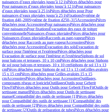
naissances d’eaux pluviales jusqu’à 12 l/s
Pièces détachées pour
Pour naissances d’eaux pluviales jusqu’à 12 l/s
Pour naissances
d’eaux pluviales jusqu’à 25 l/s
Pièces détachées pour Pour
naissances d’eaux pluviales jusqu’à 25 l/s
Fixations
Système de
fixation d40–200
Système de fixation d250–315
Accessoires
Pièces
détachées pour Accessoires
Pour naissances
Pièces détachées pour
Pour naissances
Pour fixations
Évacuation des eaux de toiture
conventionnelle
Naissances d'eaux pluviales
Pièces détachées pour
Naissances d'eaux pluviales
Raccords au pare-vapeur
Pièces
détachées pour Raccords au pare-vapeur
Accessoires
Pièces
détachées pour Accessoires
Évacuation des sols
Evacuation de
surface pour l'intérieur et l'extérieur
Pièces détachées pour
Evacuation de surface pour l'intérieur et l'extérieur
Siphons de sol
pour balcons et terrasses, 10 x 10 cm
Pièces détachées pour Siphons
de sol pour balcons et terrasses, 10 x 10 cm
Siphons de sol 13 x 13
cm
Pièces détachées pour Siphons de sol 13 x 13 cm
Grilles-avaloirs
15 x 15 cm
Pièces détachées pour Grilles-avaloirs 15 x 15
cm
Accessoires
Pièces détachées pour Accessoires
Outillages,
composants réseau et logiciels
Outillages
Outils pour Geberit
FlowFit
Pièces détachées pour Outils pour Geberit FlowFit
Outils de
sertissage manuel
Pièces détachées pour Outils de sertissage
manuel
Compatibilité des outils de sertissage [1]
Pièces détachées
pour Compatibilité des outils de sertissage [1]
Compatibilité des
outils de sertissage [2]
Pièces détachées pour Compatibilité des outils
de sertissage [2]
Outils de préparation de tubes
Pièces détachées pour