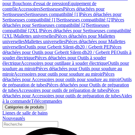
pour Bouchons d'essai de pression
Equipement de
contrôle
Accessoires
Sertisseuses
Pièces détachées pour
Sertisseuses
Sertisseuses compatibilité [1]
Pièces détachées pour
Sertisseuses compatibilité [1]
Sertisseuses compatibilité [2]
Pièces
détachées pour Sertisseuses compatibilité [2]
Sertisseuses
compatibilité [2XL]
Pièces détachées pour Sertisseuses compatibilité
[2XL]
Mallettes universelles
Pièces détachées pour Mallettes
universelles
Mallettes universelles
Pièces détachées pour Mallettes
universelles
Outils pour Geberit Silent-db20 / Geberit PE
Pièces
détachées pour Outils pour Geberit Silent-db20 / Geberit PE
Outils à
souder électrique
Pièces détachées pour Outils à souder
électrique
Accessoires pour outillage à souder électrique
Outils pour
soudure au miroir
Pièces détachées pour Outils pour soudure au
miroir
Accessoires pour outils pour soudure au miroir
Pièces
détachées pour Accessoires pour outils pour soudure au miroir
Outils
de préparation de tubes
Pièces détachées pour Outils de préparation
de tubes
Accessoires pour outils de préparation de tubes
Pièces
détachées pour Accessoires pour outils de préparation de tubes
Aides
à la commande
Télécommandes
Catégories de produits
Lignes de salle de bains
Nouveautés