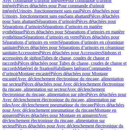
Avec commande d'urinoir intégrée
Pour commande d'urinoir
intégrée
Pièces détachées pour Pour commande d'urinoir
intégrée
Urinoirs, fonctionnement sans eau
Pièces détachées pour
Urinoirs, fonctionnement sans eau
Sans abattant
Pièces détachées
pour Sans abattant
Séparations d’urinoirs
Pièces détachées pour
Séparations d’urinoirs
Séparations d’urinoirs en matière
synthétique
Pièces détachées pour Séparations d’urinoirs en matière
synthétique
Séparations d’urinoirs en verre
Pièces détachées pour
Séparations d’urinoirs en verre
Séparations d’urinoirs en céramique
sanitaire
Pièces détachées pour Séparations d’urinoirs en céramique
sanitaire
Accessoires
Pièces détachées pour Accessoires
Siphons et
accessoires de siphon
Tubes de chasse, coudes de chasse et
raccords
Pièces détachées pour Tubes de chasse, coudes de chasse et
raccords
Matériel de fixation
Habillages latéraux
Commandes
dʼurinoir
Montage encastré
Pièces détachées pour Montage
encastré
Avec déclenchement électronique du rinçage, alimentation
sur secteur
Pièces détachées pour Avec déclenchement électronique
du rinçage, alimentation sur secteur
Avec déclenchement
électronique du rinçage, alimentation par piles
Pièces détachées pour
Avec déclenchement électronique du rinçage, alimentation par
piles
Avec déclenchement pneumatique du rinçage
Pièces détachées
pour Avec déclenchement pneumatique du rinçage
Montage en
apparent
Pièces détachées pour Montage en apparent
Avec
déclenchement électronique du rinçage, alimentation sur
secteur
Pièces détachées pour Avec déclenchement électronique du