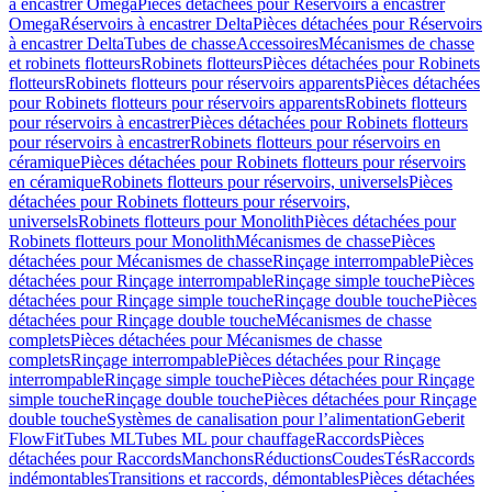
à encastrer Omega
Pièces détachées pour Réservoirs à encastrer
Omega
Réservoirs à encastrer Delta
Pièces détachées pour Réservoirs
à encastrer Delta
Tubes de chasse
Accessoires
Mécanismes de chasse
et robinets flotteurs
Robinets flotteurs
Pièces détachées pour Robinets
flotteurs
Robinets flotteurs pour réservoirs apparents
Pièces détachées
pour Robinets flotteurs pour réservoirs apparents
Robinets flotteurs
pour réservoirs à encastrer
Pièces détachées pour Robinets flotteurs
pour réservoirs à encastrer
Robinets flotteurs pour réservoirs en
céramique
Pièces détachées pour Robinets flotteurs pour réservoirs
en céramique
Robinets flotteurs pour réservoirs, universels
Pièces
détachées pour Robinets flotteurs pour réservoirs,
universels
Robinets flotteurs pour Monolith
Pièces détachées pour
Robinets flotteurs pour Monolith
Mécanismes de chasse
Pièces
détachées pour Mécanismes de chasse
Rinçage interrompable
Pièces
détachées pour Rinçage interrompable
Rinçage simple touche
Pièces
détachées pour Rinçage simple touche
Rinçage double touche
Pièces
détachées pour Rinçage double touche
Mécanismes de chasse
complets
Pièces détachées pour Mécanismes de chasse
complets
Rinçage interrompable
Pièces détachées pour Rinçage
interrompable
Rinçage simple touche
Pièces détachées pour Rinçage
simple touche
Rinçage double touche
Pièces détachées pour Rinçage
double touche
Systèmes de canalisation pour l’alimentation
Geberit
FlowFit
Tubes ML
Tubes ML pour chauffage
Raccords
Pièces
détachées pour Raccords
Manchons
Réductions
Coudes
Tés
Raccords
indémontables
Transitions et raccords, démontables
Pièces détachées