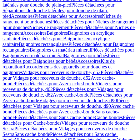
latérales pour douche de plain-pied
Pièces détachées pour
Séparations de douche latérales pour douche de plain-
pied
Accessoires
Pièces détachées pour Accessoires
Niches de
rangement pour douches
Pièces détachées pour Niches de rangement
pour douches
Niches de rangement
Pièces détachées pour Niches de
rangement
Accessoires
Baignoires
Baignoires en acrylique
sanitaire
Pièces détachées pour Baignoires en acrylique
sanitaire
Baignoires rectangulaires
Pièces détachées pour Baignoires
rectangulaires
Baignoires en matériau minéral
Pièces détachées pour
Baignoires en matériau minéral
Baignoires pour bébés
Pièces
détachées pour Baignoires pour bébés
Accessoires
Kits de
réparation
Raccordements des appareils pour douches et
baignoires
Vidages pour receveurs de douche, d52
Pièces détachées
pour Vidages pour receveurs de douche, d52
Avec cache-
bonde
Pièces détachées pour Avec cache-bonde
Vidages pour
receveurs de douche, d62
Pièces détachées pour Vidages pour
receveurs de douche, d62
Avec cache-bonde
Pièces détachées pour
Avec cache-bonde
Vidages pour receveurs de douche, d90
Pièces
détachées pour Vidages pour receveurs de douche, d90
Avec cache-
bonde
Pièces détachées pour Avec cache-bonde
Sans cache-
bonde
Pièces détachées pour Sans cache-bonde
Cache-bondes
Pièces
détachées pour Cache-bondes
Vidages pour receveurs de douche
Sestra
Pièces détachées pour Vidages pour receveurs de douche
Sestra
Sans cache-bonde
Pièces détachées pour Sans cache-
bonde
Vidages pour baignoires, d52
Pièces détachées pour Vidages