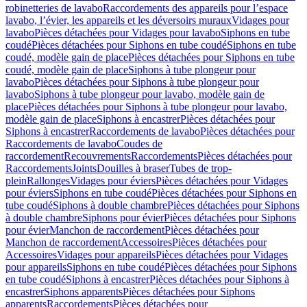
robinetteries de lavabo
Raccordements des appareils pour l’espace
lavabo, l’évier, les appareils et les déversoirs muraux
Vidages pour
lavabo
Pièces détachées pour Vidages pour lavabo
Siphons en tube
coudé
Pièces détachées pour Siphons en tube coudé
Siphons en tube
coudé, modèle gain de place
Pièces détachées pour Siphons en tube
coudé, modèle gain de place
Siphons à tube plongeur pour
lavabo
Pièces détachées pour Siphons à tube plongeur pour
lavabo
Siphons à tube plongeur pour lavabo, modèle gain de
place
Pièces détachées pour Siphons à tube plongeur pour lavabo,
modèle gain de place
Siphons à encastrer
Pièces détachées pour
Siphons à encastrer
Raccordements de lavabo
Pièces détachées pour
Raccordements de lavabo
Coudes de
raccordement
Recouvrements
Raccordements
Pièces détachées pour
Raccordements
Joints
Douilles à braser
Tubes de trop-
plein
Rallonges
Vidages pour éviers
Pièces détachées pour Vidages
pour éviers
Siphons en tube coudé
Pièces détachées pour Siphons en
tube coudé
Siphons à double chambre
Pièces détachées pour Siphons
à double chambre
Siphons pour évier
Pièces détachées pour Siphons
pour évier
Manchon de raccordement
Pièces détachées pour
Manchon de raccordement
Accessoires
Pièces détachées pour
Accessoires
Vidages pour appareils
Pièces détachées pour Vidages
pour appareils
Siphons en tube coudé
Pièces détachées pour Siphons
en tube coudé
Siphons à encastrer
Pièces détachées pour Siphons à
encastrer
Siphons apparents
Pièces détachées pour Siphons
apparents
Raccordements
Pièces détachées pour