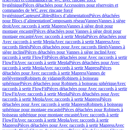
hygiénique
Pièces détachées pour Accessoires pour réservoirs et
commandes de WC avec rinçage forcé
hygiénique
Capteurs
Câbles
Blocs d’alimentation
Pièces détachées
pour Blocs d’alimentation
Composants réseau
Vannes
Vannes à siège
droit
Avec raccords à sertir Mapress
Vannes à siège droit pour
montage encastré
Pièces détachées pour Vannes à siège droit pour
montage encastré
Avec raccords à sertir Mepla
Pièces détachées pour
Avec raccords à sertir Mepla
Avec raccords à sertir Mapress
Avec
raccords filetés
Pièces détachées pour Avec raccords filetés
Vannes à
siège incliné
Pièces détachées pour Vannes à siège incliné
Avec
raccords à sertir FlowFit
Pièces détachées pour Avec raccords à sertir
FlowFit
Avec raccords à sertir Mepla
Pièces détachées pour Avec
raccords à sertir Mepla
Avec raccords à sertir Mapress
Pièces
détachées pour Avec raccords à sertir Mapress
Vannes de
prélèvement
Robinets de vidange
Robinets à boisseau
sphérique
Pièces détachées pour Robinets à boisseau sphérique
Avec
raccords à sertir FlowFit
Pièces détachées pour Avec raccords à sertir
FlowFit
Avec raccords à sertir Mepla
Pièces détachées pour Avec
raccords à sertir Mepla
Avec raccords à sertir Mapress
Pièces
détachées pour Avec raccords à sertir Mapress
Robinets à boisseau
sphérique pour montage encastré
Pièces détachées pour Robinets à
boisseau sphérique pour montage encastré
Avec raccords à sertir
FlowFit
Avec raccords à sertir Mepla
Avec raccords à sertir
Mapress
Pièces détachées pour Avec raccords à sertir Mapress
Avec