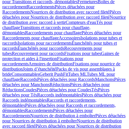
pour Transitions et raccords, démontables
Fermetures
Boîtes de
raccordement
Raccordements
Pièces détachées pour
Raccordements
Nourrices de distribution avec raccord fileté
Pièces
détachées pour Nourrices de distribution avec raccord fileté
Nourrice
de distribution avec raccord à sertir
Compteurs d'eau
Tés pour
chauffage
Transitions et raccords pour chauffage,
démontables
Raccordements pour chauffage
Pièces détachées pour
Raccordements pour chauffage
Accessoires
Isolations pour tubes et
raccords
Isolations pour raccordements
Étanchéités pour tubes et
raccords
Étanchéités pour raccords
Recouvrements pour
tubes
Recouvrement pour raccords
Fixations pour tubes
Gaines de
protection et aides à l'insertion
Fixations pour
raccordements
Armoires de distribution
Fixations pour nourrice de
distribution
Joints d’étanchéité
Packs de vis pour assemblages à
bride
Consommables
Geberit PushFit
Tubes ML
Tubes ML pour
chauffage
Raccords
Pièces détachées pour Raccords
Manchons
Pièces
détachées pour Manchons
Réductions
Pièces détachées pour
Réductions
Coudes
Pièces détachées pour Coudes
Tés
Pièces
détachées pour Tés
Raccords indémontables
Pièces détachées pour
Raccords indémontables
Raccords et raccordements,
démontables
Pièces détachées pour Raccords et raccordements,
démontables
Raccordements
Pièces détachées pour
Raccordements
Nourrices de distribution à emboîter
Pièces détachées
pour Nourrices de distribution à emboîter
Nourrices de distribution
avec raccord fileté
Pièces détachées pour Nourrices de distribution