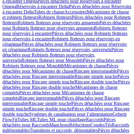
à encastrer Omega
Pièces détachées pour Réservoirs à encastrer
Omega
Réservoirs à encastrer Delta
Pièces détachées pour Réservoirs
à encastrer Delta
Tubes de chasse
Accessoires
Mécanismes de chasse
et robinets flotteurs
Robinets flotteurs
Pièces détachées pour Robinets
flotteurs
Robinets flotteurs pour réservoirs apparents
Pièces détachées
pour Robinets flotteurs pour réservoirs apparents
Robinets flotteurs
pour réservoirs à encastrer
Pièces détachées pour Robinets flotteurs
pour réservoirs à encastrer
Robinets flotteurs pour réservoirs en
céramique
Pièces détachées pour Robinets flotteurs pour réservoirs
en céramique
Robinets flotteurs pour réservoirs, universels
Pièces
détachées pour Robinets flotteurs pour réservoirs,
universels
Robinets flotteurs pour Monolith
Pièces détachées pour
Robinets flotteurs pour Monolith
Mécanismes de chasse
Pièces
détachées pour Mécanismes de chasse
Rinçage interrompable
Pièces
détachées pour Rinçage interrompable
Rinçage simple touche
Pièces
détachées pour Rinçage simple touche
Rinçage double touche
Pièces
détachées pour Rinçage double touche
Mécanismes de chasse
complets
Pièces détachées pour Mécanismes de chasse
complets
Rinçage interrompable
Pièces détachées pour Rinçage
interrompable
Rinçage simple touche
Pièces détachées pour Rinçage
simple touche
Rinçage double touche
Pièces détachées pour Rinçage
double touche
Systèmes de canalisation pour l’alimentation
Geberit
FlowFit
Tubes ML
Tubes ML pour chauffage
Raccords
Pièces
détachées pour Raccords
Manchons
Réductions
Coudes
Tés
Raccords
indémontables
Transitions et raccords, démontables
Pièces détachées