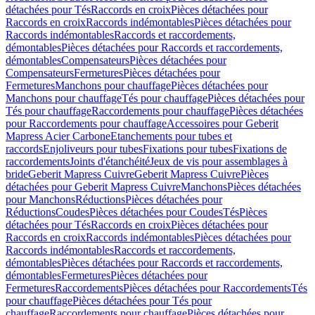
détachées pour Tés
Raccords en croix
Pièces détachées pour
Raccords en croix
Raccords indémontables
Pièces détachées pour
Raccords indémontables
Raccords et raccordements,
démontables
Pièces détachées pour Raccords et raccordements,
démontables
Compensateurs
Pièces détachées pour
Compensateurs
Fermetures
Pièces détachées pour
Fermetures
Manchons pour chauffage
Pièces détachées pour
Manchons pour chauffage
Tés pour chauffage
Pièces détachées pour
Tés pour chauffage
Raccordements pour chauffage
Pièces détachées
pour Raccordements pour chauffage
Accessoires pour Geberit
Mapress Acier Carbone
Etanchements pour tubes et
raccords
Enjoliveurs pour tubes
Fixations pour tubes
Fixations de
raccordements
Joints d'étanchéité
Jeux de vis pour assemblages à
bride
Geberit Mapress Cuivre
Geberit Mapress Cuivre
Pièces
détachées pour Geberit Mapress Cuivre
Manchons
Pièces détachées
pour Manchons
Réductions
Pièces détachées pour
Réductions
Coudes
Pièces détachées pour Coudes
Tés
Pièces
détachées pour Tés
Raccords en croix
Pièces détachées pour
Raccords en croix
Raccords indémontables
Pièces détachées pour
Raccords indémontables
Raccords et raccordements,
démontables
Pièces détachées pour Raccords et raccordements,
démontables
Fermetures
Pièces détachées pour
Fermetures
Raccordements
Pièces détachées pour Raccordements
Tés
pour chauffage
Pièces détachées pour Tés pour
chauffage
Raccordements pour chauffage
Pièces détachées pour