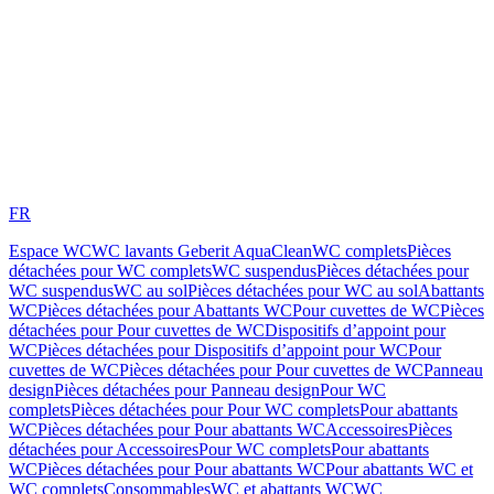
FR
Espace WC
WC lavants Geberit AquaClean
WC complets
Pièces
détachées pour WC complets
WC suspendus
Pièces détachées pour
WC suspendus
WC au sol
Pièces détachées pour WC au sol
Abattants
WC
Pièces détachées pour Abattants WC
Pour cuvettes de WC
Pièces
détachées pour Pour cuvettes de WC
Dispositifs d’appoint pour
WC
Pièces détachées pour Dispositifs d’appoint pour WC
Pour
cuvettes de WC
Pièces détachées pour Pour cuvettes de WC
Panneau
design
Pièces détachées pour Panneau design
Pour WC
complets
Pièces détachées pour Pour WC complets
Pour abattants
WC
Pièces détachées pour Pour abattants WC
Accessoires
Pièces
détachées pour Accessoires
Pour WC complets
Pour abattants
WC
Pièces détachées pour Pour abattants WC
Pour abattants WC et
WC complets
Consommables
WC et abattants WC
WC