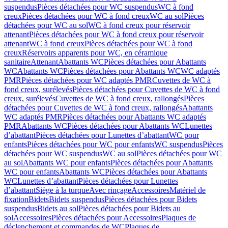
suspendus
Pièces détachées pour WC suspendus
WC à fond
creux
Pièces détachées pour WC à fond creux
WC au sol
Pièces
détachées pour WC au sol
WC à fond creux pour réservoir
attenant
Pièces détachées pour WC à fond creux pour réservoir
attenant
WC à fond creux
Pièces détachées pour WC à fond
creux
Réservoirs apparents pour WC, en céramique
sanitaire
Attenant
Abattants WC
Pièces détachées pour Abattants
WC
Abattants WC
Pièces détachées pour Abattants WC
WC adaptés
PMR
Pièces détachées pour WC adaptés PMR
Cuvettes de WC à
fond creux, surélevés
Pièces détachées pour Cuvettes de WC à fond
creux, surélevés
Cuvettes de WC à fond creux, rallongés
Pièces
détachées pour Cuvettes de WC à fond creux, rallongés
Abattants
WC adaptés PMR
Pièces détachées pour Abattants WC adaptés
PMR
Abattants WC
Pièces détachées pour Abattants WC
Lunettes
d’abattant
Pièces détachées pour Lunettes d’abattant
WC pour
enfants
Pièces détachées pour WC pour enfants
WC suspendus
Pièces
détachées pour WC suspendus
WC au sol
Pièces détachées pour WC
au sol
Abattants WC pour enfants
Pièces détachées pour Abattants
WC pour enfants
Abattants WC
Pièces détachées pour Abattants
WC
Lunettes d’abattant
Pièces détachées pour Lunettes
d’abattant
Siège à la turque
Avec rinçage
Accessoires
Matériel de
fixation
Bidets
Bidets suspendus
Pièces détachées pour Bidets
suspendus
Bidets au sol
Pièces détachées pour Bidets au
sol
Accessoires
Pièces détachées pour Accessoires
Plaques de
déclenchement et commandes de WC
Plaques de