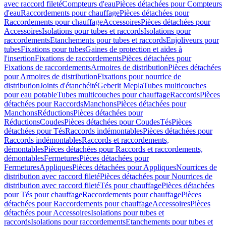
avec raccord fileté
Compteurs d'eau
Pièces détachées pour Compteurs
d'eau
Raccordements pour chauffage
Pièces détachées pour
Raccordements pour chauffage
Accessoires
Pièces détachées pour
Accessoires
Isolations pour tubes et raccords
Isolations pour
raccordements
Etanchements pour tubes et raccords
Enjoliveurs pour
tubes
Fixations pour tubes
Gaines de protection et aides à
l'insertion
Fixations de raccordements
Pièces détachées pour
Fixations de raccordements
Armoires de distribution
Pièces détachées
pour Armoires de distribution
Fixations pour nourrice de
distribution
Joints d'étanchéité
Geberit Mepla
Tubes multicouches
pour eau potable
Tubes multicouches pour chauffage
Raccords
Pièces
détachées pour Raccords
Manchons
Pièces détachées pour
Manchons
Réductions
Pièces détachées pour
Réductions
Coudes
Pièces détachées pour Coudes
Tés
Pièces
détachées pour Tés
Raccords indémontables
Pièces détachées pour
Raccords indémontables
Raccords et raccordements,
démontables
Pièces détachées pour Raccords et raccordements,
démontables
Fermetures
Pièces détachées pour
Fermetures
Appliques
Pièces détachées pour Appliques
Nourrices de
distribution avec raccord fileté
Pièces détachées pour Nourrices de
distribution avec raccord fileté
Tés pour chauffage
Pièces détachées
pour Tés pour chauffage
Raccordements pour chauffage
Pièces
détachées pour Raccordements pour chauffage
Accessoires
Pièces
détachées pour Accessoires
Isolations pour tubes et
raccords
Isolations pour raccordements
Etanchements pour tubes et