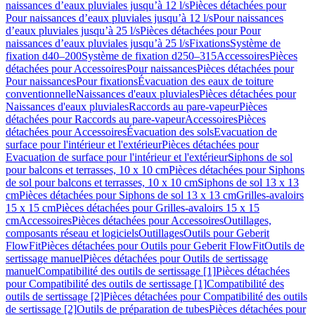
naissances d’eaux pluviales jusqu’à 12 l/s
Pièces détachées pour
Pour naissances d’eaux pluviales jusqu’à 12 l/s
Pour naissances
d’eaux pluviales jusqu’à 25 l/s
Pièces détachées pour Pour
naissances d’eaux pluviales jusqu’à 25 l/s
Fixations
Système de
fixation d40–200
Système de fixation d250–315
Accessoires
Pièces
détachées pour Accessoires
Pour naissances
Pièces détachées pour
Pour naissances
Pour fixations
Évacuation des eaux de toiture
conventionnelle
Naissances d'eaux pluviales
Pièces détachées pour
Naissances d'eaux pluviales
Raccords au pare-vapeur
Pièces
détachées pour Raccords au pare-vapeur
Accessoires
Pièces
détachées pour Accessoires
Évacuation des sols
Evacuation de
surface pour l'intérieur et l'extérieur
Pièces détachées pour
Evacuation de surface pour l'intérieur et l'extérieur
Siphons de sol
pour balcons et terrasses, 10 x 10 cm
Pièces détachées pour Siphons
de sol pour balcons et terrasses, 10 x 10 cm
Siphons de sol 13 x 13
cm
Pièces détachées pour Siphons de sol 13 x 13 cm
Grilles-avaloirs
15 x 15 cm
Pièces détachées pour Grilles-avaloirs 15 x 15
cm
Accessoires
Pièces détachées pour Accessoires
Outillages,
composants réseau et logiciels
Outillages
Outils pour Geberit
FlowFit
Pièces détachées pour Outils pour Geberit FlowFit
Outils de
sertissage manuel
Pièces détachées pour Outils de sertissage
manuel
Compatibilité des outils de sertissage [1]
Pièces détachées
pour Compatibilité des outils de sertissage [1]
Compatibilité des
outils de sertissage [2]
Pièces détachées pour Compatibilité des outils
de sertissage [2]
Outils de préparation de tubes
Pièces détachées pour