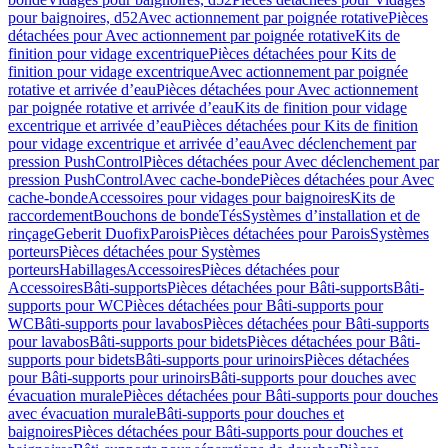
pour baignoires, d52
Avec actionnement par poignée rotative
Pièces
détachées pour Avec actionnement par poignée rotative
Kits de
finition pour vidage excentrique
Pièces détachées pour Kits de
finition pour vidage excentrique
Avec actionnement par poignée
rotative et arrivée d’eau
Pièces détachées pour Avec actionnement
par poignée rotative et arrivée d’eau
Kits de finition pour vidage
excentrique et arrivée d’eau
Pièces détachées pour Kits de finition
pour vidage excentrique et arrivée d’eau
Avec déclenchement par
pression PushControl
Pièces détachées pour Avec déclenchement par
pression PushControl
Avec cache-bonde
Pièces détachées pour Avec
cache-bonde
Accessoires pour vidages pour baignoires
Kits de
raccordement
Bouchons de bonde
Tés
Systèmes d’installation et de
rinçage
Geberit Duofix
Parois
Pièces détachées pour Parois
Systèmes
porteurs
Pièces détachées pour Systèmes
porteurs
Habillages
Accessoires
Pièces détachées pour
Accessoires
Bâti-supports
Pièces détachées pour Bâti-supports
Bâti-
supports pour WC
Pièces détachées pour Bâti-supports pour
WC
Bâti-supports pour lavabos
Pièces détachées pour Bâti-supports
pour lavabos
Bâti-supports pour bidets
Pièces détachées pour Bâti-
supports pour bidets
Bâti-supports pour urinoirs
Pièces détachées
pour Bâti-supports pour urinoirs
Bâti-supports pour douches avec
évacuation murale
Pièces détachées pour Bâti-supports pour douches
avec évacuation murale
Bâti-supports pour douches et
baignoires
Pièces détachées pour Bâti-supports pour douches et