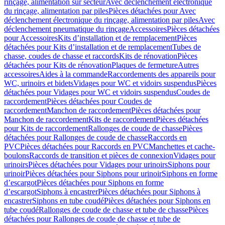
rinçage, alimentation sur secteur
Avec déclenchement électronique
du rinçage, alimentation par piles
Pièces détachées pour Avec
déclenchement électronique du rinçage, alimentation par piles
Avec
déclenchement pneumatique du rinçage
Accessoires
Pièces détachées
pour Accessoires
Kits d’installation et de remplacement
Pièces
détachées pour Kits d’installation et de remplacement
Tubes de
chasse, coudes de chasse et raccords
Kits de rénovation
Pièces
détachées pour Kits de rénovation
Plaques de fermeture
Autres
accessoires
Aides à la commande
Raccordements des appareils pour
WC, urinoirs et bidets
Vidages pour WC et vidoirs suspendus
Pièces
détachées pour Vidages pour WC et vidoirs suspendus
Coudes de
raccordement
Pièces détachées pour Coudes de
raccordement
Manchon de raccordement
Pièces détachées pour
Manchon de raccordement
Kits de raccordement
Pièces détachées
pour Kits de raccordement
Rallonges de coude de chasse
Pièces
détachées pour Rallonges de coude de chasse
Raccords en
PVC
Pièces détachées pour Raccords en PVC
Manchettes et cache-
boulons
Raccords de transition et pièces de connexion
Vidages pour
urinoirs
Pièces détachées pour Vidages pour urinoirs
Siphons pour
urinoir
Pièces détachées pour Siphons pour urinoir
Siphons en forme
d’escargot
Pièces détachées pour Siphons en forme
d’escargot
Siphons à encastrer
Pièces détachées pour Siphons à
encastrer
Siphons en tube coudé
Pièces détachées pour Siphons en
tube coudé
Rallonges de coude de chasse et tube de chasse
Pièces
détachées pour Rallonges de coude de chasse et tube de