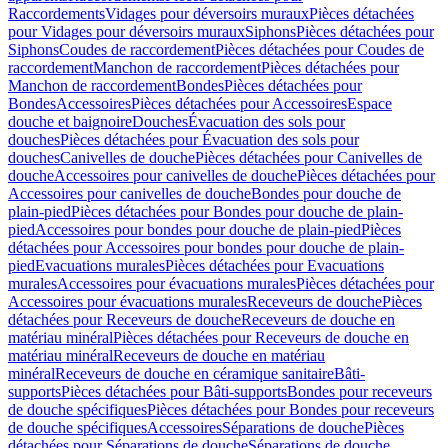
Raccordements
Vidages pour déversoirs muraux
Pièces détachées
pour Vidages pour déversoirs muraux
Siphons
Pièces détachées pour
Siphons
Coudes de raccordement
Pièces détachées pour Coudes de
raccordement
Manchon de raccordement
Pièces détachées pour
Manchon de raccordement
Bondes
Pièces détachées pour
Bondes
Accessoires
Pièces détachées pour Accessoires
Espace
douche et baignoire
Douches
Évacuation des sols pour
douches
Pièces détachées pour Évacuation des sols pour
douches
Canivelles de douche
Pièces détachées pour Canivelles de
douche
Accessoires pour canivelles de douche
Pièces détachées pour
Accessoires pour canivelles de douche
Bondes pour douche de
plain-pied
Pièces détachées pour Bondes pour douche de plain-
pied
Accessoires pour bondes pour douche de plain-pied
Pièces
détachées pour Accessoires pour bondes pour douche de plain-
pied
Evacuations murales
Pièces détachées pour Evacuations
murales
Accessoires pour évacuations murales
Pièces détachées pour
Accessoires pour évacuations murales
Receveurs de douche
Pièces
détachées pour Receveurs de douche
Receveurs de douche en
matériau minéral
Pièces détachées pour Receveurs de douche en
matériau minéral
Receveurs de douche en matériau
minéral
Receveurs de douche en céramique sanitaire
Bâti-
supports
Pièces détachées pour Bâti-supports
Bondes pour receveurs
de douche spécifiques
Pièces détachées pour Bondes pour receveurs
de douche spécifiques
Accessoires
Séparations de douche
Pièces
détachées pour Séparations de douche
Séparations de douche