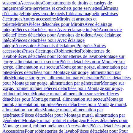
suspendu
Accessoires
Compartiments de tiroirs et casiers de
rangement
Porte-serviettes et crochets porte-serviettes
Éléments
d’éclairage
Poignées
Jeux de pieds
Tableaux magnétiques
Prises
électriques
Autres accessoires
Miroirs et armoires et
toilette
Miroirs
Pièces détachées pour Miroirs
Avec éclairage
intégré
Pièces détachées pour Avec éclairage intégré
Armoires de
toilette
Pièces détachées pour Armoires de toilette
Avec éclairage
intégré
Pièces détachées pour Avec éclairage
intégré
Accessoires
Éléments d’éclairage
Poignées
Autres
accessoires
Prises électriques
Robinetteries
Robinetteries de
lavabo
Pièces détachées pour Robinetteries de lavabo
Montage sur
gorge, alimentation sur secteur
Pièces détachées pour Montage sur
gorge, alimentation sur secteur
Montage sur gorge, alimentation par
piles
Pièces détachées pour Montage sur gorge, alimentation par
piles
Montage sur gorge, alimentation par générateur
Pièces détachées
pour Montage sur gorge, alimentation par générateur
Montage sur
gorge, robinet mitigeur
Pièces détachées pour Montage sur gorge,
robinet mitigeur
Montage mural, alimentation sur secteur
Pièces
détachées pour Montage mural, alimentation sur secteur
Montage
mural, alimentation par piles
Pièces détachées pour Montage mural,
alimentation par piles
Montage mural, alimentation par
générateur
Pièces détachées pour Montage mural, alimentation par
générateur
Montage mural, robinet mélangeur
Pièces détachées pour
Montage mural, robinet mélangeur
Accessoires
Pièces détachées pour
Accessoires
Pour robinetteries de lavabo
Pièces détachées pour Pour