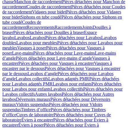
chasse
Manchon de raccordement
Pièces détachées pour Manchon de
raccordement
Coudes de raccordement
Pièces détachées pour Coudes
de raccordement
Vidages pour bidet
Pièces détachées pour Vidages
pour bidet
Siphons en tube coudé
Pièces détachées pour Siphons en
tube coudé
Coudes de
raccordement
Recouvrements
Raccordements
Joints
Douilles à
braser
Pièces détachées pour Douilles à braser
Espace
lavabo
Lavabos
Lavabos
Pièces détachées pour Lavabos
Lavabos
doubles
Lavabos pour meubles
Pièces détachées pour Lavabos pour
meubles
Vasques à poser
Pièces détachées pour Vasques à
poser
Lave-mains
Pièces détachées pour Lave-mains
Lave-mains
d’angle
Pièces détachées pour Lave-mains d’angle
Vasques à
encastrer
Pièces détachées pour Vasques à encastrer
Vasques à
encastrer par le dessous
Pièces détachées pour Vasques à encastrer
par le dessous
Lavabos d’angle
Pièces détachées pour Lavabos
d’angle
Lavabos collectifs
Lavabos adaptés PMR
Pièces détachées
pour Lavabos adaptés PMR
Lavabos pour enfants
Pièces détachées
pour Lavabos pour enfants
Lavabos collectifs
Pièces détachées pour
Lavabos collectifs
Autres lavabos
Pièces détachées pour Autres
lavabos
Déversoirs muraux
Pièces détachées pour Déversoirs
muraux
Vidoirs suspendus
Pièces détachées pour Vidoirs
suspendus
Timbres dʼoffice
Pièces détachées pour Timbres
dʼoffice
Cuves de laboratoire
Pièces détachées pour Cuves de
laboratoire
Éviers à encastrer
Pièces détachées pour Éviers à
encastrer
Éviers à poser
Pièces détachées pour Éviers à