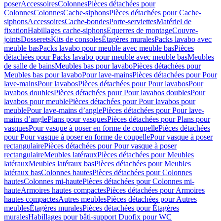
poser
Accessoires
Colonnes
Pièces détachées pour
Colonnes
Colonnes
Cache-siphons
Pièces détachées pour Cache-
siphons
Accessoires
Cache-bondes
Porte-serviettes
Matériel de
fixation
Habillages cache-siphons
Equerres de montage
Couvre-
joints
Dosserets
Kits de consoles
Étagères murales
Packs lavabo avec
meuble bas
Packs lavabo pour meuble avec meuble bas
Pièces
détachées pour Packs lavabo pour meuble avec meuble bas
Meubles
de salle de bains
Meubles bas pour lavabo
Pièces détachées pour
Meubles bas pour lavabo
Pour lave-mains
Pièces détachées pour Pour
lave-mains
Pour lavabos
Pièces détachées pour Pour lavabos
Pour
lavabos doubles
Pièces détachées pour Pour lavabos doubles
Pour
lavabos pour meuble
Pièces détachées pour Pour lavabos pour
meuble
Pour lave-mains d’angle
Pièces détachées pour Pour lave-
mains d’angle
Plans pour vasques
Pièces détachées pour Plans pour
vasques
Pour vasque à poser en forme de coupelle
Pièces détachées
pour Pour vasque à poser en forme de coupelle
Pour vasque à poser
rectangulaire
Pièces détachées pour Pour vasque à poser
rectangulaire
Meubles latéraux
Pièces détachées pour Meubles
latéraux
Meubles latéraux bas
Pièces détachées pour Meubles
latéraux bas
Colonnes hautes
Pièces détachées pour Colonnes
hautes
Colonnes mi-haute
Pièces détachées pour Colonnes mi-
haute
Armoires hautes compactes
Pièces détachées pour Armoires
hautes compactes
Autres meubles
Pièces détachées pour Autres
meubles
Étagères murales
Pièces détachées pour Étagères
murales
Habillages pour bâti-support Duofix pour WC