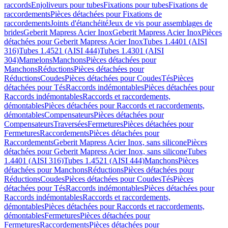
raccords
Enjoliveurs pour tubes
Fixations pour tubes
Fixations de
raccordements
Pièces détachées pour Fixations de
raccordements
Joints d'étanchéité
Jeux de vis pour assemblages de
brides
Geberit Mapress Acier Inox
Geberit Mapress Acier Inox
Pièces
détachées pour Geberit Mapress Acier Inox
Tubes 1.4401 (AISI
316)
Tubes 1.4521 (AISI 444)
Tubes 1.4301 (AISI
304)
Mamelons
Manchons
Pièces détachées pour
Manchons
Réductions
Pièces détachées pour
Réductions
Coudes
Pièces détachées pour Coudes
Tés
Pièces
détachées pour Tés
Raccords indémontables
Pièces détachées pour
Raccords indémontables
Raccords et raccordements,
démontables
Pièces détachées pour Raccords et raccordements,
démontables
Compensateurs
Pièces détachées pour
Compensateurs
Traversées
Fermetures
Pièces détachées pour
Fermetures
Raccordements
Pièces détachées pour
Raccordements
Geberit Mapress Acier Inox, sans silicone
Pièces
détachées pour Geberit Mapress Acier Inox, sans silicone
Tubes
1.4401 (AISI 316)
Tubes 1.4521 (AISI 444)
Manchons
Pièces
détachées pour Manchons
Réductions
Pièces détachées pour
Réductions
Coudes
Pièces détachées pour Coudes
Tés
Pièces
détachées pour Tés
Raccords indémontables
Pièces détachées pour
Raccords indémontables
Raccords et raccordements,
démontables
Pièces détachées pour Raccords et raccordements,
démontables
Fermetures
Pièces détachées pour
Fermetures
Raccordements
Pièces détachées pour