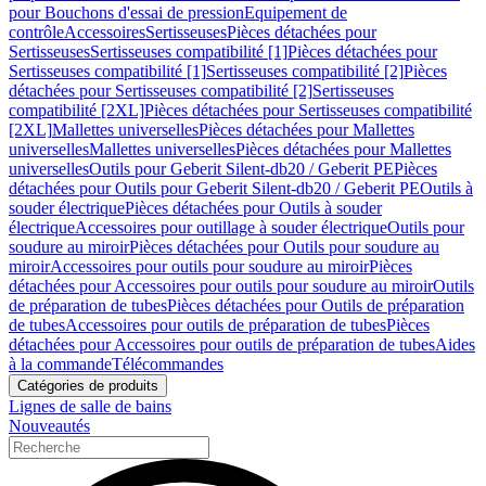
pour Bouchons d'essai de pression
Equipement de
contrôle
Accessoires
Sertisseuses
Pièces détachées pour
Sertisseuses
Sertisseuses compatibilité [1]
Pièces détachées pour
Sertisseuses compatibilité [1]
Sertisseuses compatibilité [2]
Pièces
détachées pour Sertisseuses compatibilité [2]
Sertisseuses
compatibilité [2XL]
Pièces détachées pour Sertisseuses compatibilité
[2XL]
Mallettes universelles
Pièces détachées pour Mallettes
universelles
Mallettes universelles
Pièces détachées pour Mallettes
universelles
Outils pour Geberit Silent-db20 / Geberit PE
Pièces
détachées pour Outils pour Geberit Silent-db20 / Geberit PE
Outils à
souder électrique
Pièces détachées pour Outils à souder
électrique
Accessoires pour outillage à souder électrique
Outils pour
soudure au miroir
Pièces détachées pour Outils pour soudure au
miroir
Accessoires pour outils pour soudure au miroir
Pièces
détachées pour Accessoires pour outils pour soudure au miroir
Outils
de préparation de tubes
Pièces détachées pour Outils de préparation
de tubes
Accessoires pour outils de préparation de tubes
Pièces
détachées pour Accessoires pour outils de préparation de tubes
Aides
à la commande
Télécommandes
Catégories de produits
Lignes de salle de bains
Nouveautés