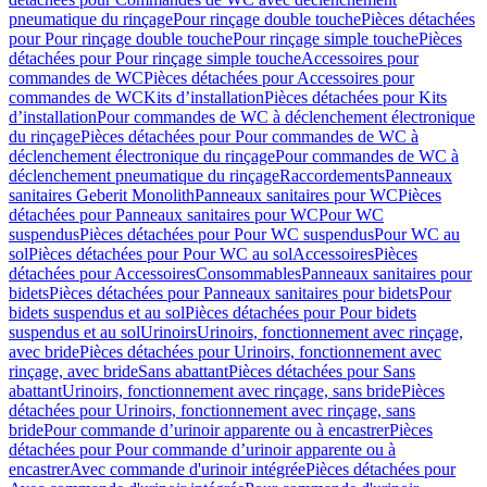
pneumatique du rinçage
Pour rinçage double touche
Pièces détachées
pour Pour rinçage double touche
Pour rinçage simple touche
Pièces
détachées pour Pour rinçage simple touche
Accessoires pour
commandes de WC
Pièces détachées pour Accessoires pour
commandes de WC
Kits d’installation
Pièces détachées pour Kits
d’installation
Pour commandes de WC à déclenchement électronique
du rinçage
Pièces détachées pour Pour commandes de WC à
déclenchement électronique du rinçage
Pour commandes de WC à
déclenchement pneumatique du rinçage
Raccordements
Panneaux
sanitaires Geberit Monolith
Panneaux sanitaires pour WC
Pièces
détachées pour Panneaux sanitaires pour WC
Pour WC
suspendus
Pièces détachées pour Pour WC suspendus
Pour WC au
sol
Pièces détachées pour Pour WC au sol
Accessoires
Pièces
détachées pour Accessoires
Consommables
Panneaux sanitaires pour
bidets
Pièces détachées pour Panneaux sanitaires pour bidets
Pour
bidets suspendus et au sol
Pièces détachées pour Pour bidets
suspendus et au sol
Urinoirs
Urinoirs, fonctionnement avec rinçage,
avec bride
Pièces détachées pour Urinoirs, fonctionnement avec
rinçage, avec bride
Sans abattant
Pièces détachées pour Sans
abattant
Urinoirs, fonctionnement avec rinçage, sans bride
Pièces
détachées pour Urinoirs, fonctionnement avec rinçage, sans
bride
Pour commande d’urinoir apparente ou à encastrer
Pièces
détachées pour Pour commande d’urinoir apparente ou à
encastrer
Avec commande d'urinoir intégrée
Pièces détachées pour