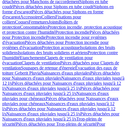
détachées pour Manchons de raccordement
Siphons en tube
coudé
Pièces détachées pour Siphons en tube coudé
Siphons en
forme d'escargot
Pièces détachées pour Siphons en forme
d'escargot
Accessoires
Colliers
Fixations pour
colliers
Coques
Fermetures
Joints
Boîtiers de
protection
Consommables
Protection incendie, protection acoustique
et protection contre l'humidité
Protection incendie
Pièces détachées
pour Protection incendie
Protection incendie pour systèmes
d'évacuation
Pièces détachées pour Protection incendie pour
systèmes d'évacuation
Protection acoustique
Isolations des bruits
solidiens
Isolations des bruits solidiens et aériens
Protection contre
l'humidité
Etanchements
Clapets de ventilation pour
évacuation
Clapets de ventilation
Pièces détachées pour Clapets de
ventilation
Soupapes de retenue d'énergie
Évacuation des eaux de
toiture Geberit Pluvia
Naissances d'eaux pluviales
Pièces détachées
pour Naissances d'eaux pluviales
Naissances d'eaux pluviales jusqu'à
12 l/s
Pièces détachées pour Naissances d'eaux pluviales jusqu'à 12
l/s
Naissances d'eaux pluviales jusqu'à 25 l/s
Pièces détachées pour
Naissances d'eaux pluviales jusqu'à 25 l/s
Naissances d'eaux
pluviales pour chéneaux
Pièces détachées pour Naissances d'eaux
pluviales pour chéneaux
Naissances d'eaux pluviales jusqu'à 12
l/s
Pièces détachées pour Naissances d'eaux pluviales jusqu'à 12
l/s
Naissances d'eaux pluviales jusqu'à 25 l/s
Pièces détachées pour
Naissances d'eaux pluviales jusqu'à 25 l/s
Trop-pleins de
sécurité
Pièces détachées pour Trop-pleins de sécurité
Pour