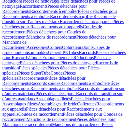
Réductions
Pièces de nettoyage
Pièces détachées pour Pièces de
nettoyage
Raccordements
Pièces détachées pour
Raccordements
Raccordements à emboîter
Pièces détachées pour
Raccordements à emboîter
Raccordements à griffes
Raccords de
transition sur d’autres matériaux
Raccordements aux appareils
Pièces
détachées pour Raccordements aux appareils
Coudes de
raccordement
Pièces détachées pour Coudes de
raccordement
Manchons de raccordement
Pièces détachées pour
Manchons de
raccordement
Accessoires
Colliers
Obturateurs
Joints
Capes de
protection
Consommables
Geberit PE
Tubes
Raccords
Pièces détachées
pour Raccords
Coudes
Embranchements
Réductions
Pièces de
nettoyage
Pièces détachées pour Pièces de nettoyage
Raccords de
transition
Pièces spéciales
Pièces détachées pour Pièces
spéciales
Pièces SuperTube
Coudes
Pièces
spéciales
Raccordements
Pièces détachées pour
Raccordements
Raccords soudés
Raccordements à emboîter
Pièces
détachées pour Raccordements à emboîter
Raccords de transition sur
d’autres matériaux
Pièces détachées pour Raccords de transition sur
d’autres matériaux
Assemblages filetés
Pièces détachées pour
Assemblages filetés
Assemblages de bride
Collerettes
Raccordements
aux appareils
Pièces détachées pour Raccordements aux
appareils
Coudes de raccordement
Pièces détachées pour Coudes de
raccordement
Manchons de raccordement
Pièces détachées pour
Manchons de raccordement
Manchons de raccordement
Pièces