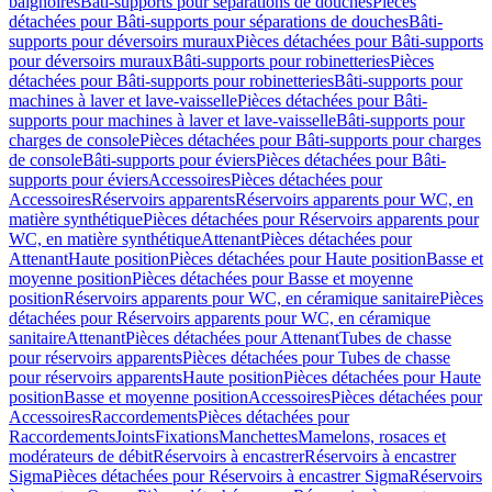
baignoires
Bâti-supports pour séparations de douches
Pièces
détachées pour Bâti-supports pour séparations de douches
Bâti-
supports pour déversoirs muraux
Pièces détachées pour Bâti-supports
pour déversoirs muraux
Bâti-supports pour robinetteries
Pièces
détachées pour Bâti-supports pour robinetteries
Bâti-supports pour
machines à laver et lave-vaisselle
Pièces détachées pour Bâti-
supports pour machines à laver et lave-vaisselle
Bâti-supports pour
charges de console
Pièces détachées pour Bâti-supports pour charges
de console
Bâti-supports pour éviers
Pièces détachées pour Bâti-
supports pour éviers
Accessoires
Pièces détachées pour
Accessoires
Réservoirs apparents
Réservoirs apparents pour WC, en
matière synthétique
Pièces détachées pour Réservoirs apparents pour
WC, en matière synthétique
Attenant
Pièces détachées pour
Attenant
Haute position
Pièces détachées pour Haute position
Basse et
moyenne position
Pièces détachées pour Basse et moyenne
position
Réservoirs apparents pour WC, en céramique sanitaire
Pièces
détachées pour Réservoirs apparents pour WC, en céramique
sanitaire
Attenant
Pièces détachées pour Attenant
Tubes de chasse
pour réservoirs apparents
Pièces détachées pour Tubes de chasse
pour réservoirs apparents
Haute position
Pièces détachées pour Haute
position
Basse et moyenne position
Accessoires
Pièces détachées pour
Accessoires
Raccordements
Pièces détachées pour
Raccordements
Joints
Fixations
Manchettes
Mamelons, rosaces et
modérateurs de débit
Réservoirs à encastrer
Réservoirs à encastrer
Sigma
Pièces détachées pour Réservoirs à encastrer Sigma
Réservoirs