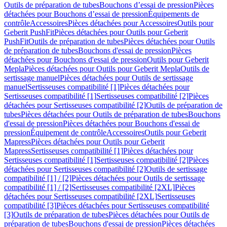
Outils de préparation de tubes
Bouchons d’essai de pression
Pièces
détachées pour Bouchons d’essai de pression
Équipements de
contrôle
Accessoires
Pièces détachées pour Accessoires
Outils pour
Geberit PushFit
Pièces détachées pour Outils pour Geberit
PushFit
Outils de préparation de tubes
Pièces détachées pour Outils
de préparation de tubes
Bouchons d'essai de pression
Pièces
détachées pour Bouchons d'essai de pression
Outils pour Geberit
Mepla
Pièces détachées pour Outils pour Geberit Mepla
Outils de
sertissage manuel
Pièces détachées pour Outils de sertissage
manuel
Sertisseuses compatibilité [1]
Pièces détachées pour
Sertisseuses compatibilité [1]
Sertisseuses compatibilité [2]
Pièces
détachées pour Sertisseuses compatibilité [2]
Outils de préparation de
tubes
Pièces détachées pour Outils de préparation de tubes
Bouchons
d'essai de pression
Pièces détachées pour Bouchons d'essai de
pression
Équipement de contrôle
Accessoires
Outils pour Geberit
Mapress
Pièces détachées pour Outils pour Geberit
Mapress
Sertisseuses compatibilité [1]
Pièces détachées pour
Sertisseuses compatibilité [1]
Sertisseuses compatibilité [2]
Pièces
détachées pour Sertisseuses compatibilité [2]
Outils de sertissage
compatibilité [1] / [2]
Pièces détachées pour Outils de sertissage
compatibilité [1] / [2]
Sertisseuses compatibilité [2XL]
Pièces
détachées pour Sertisseuses compatibilité [2XL]
Sertisseuses
compatibilité [3]
Pièces détachées pour Sertisseuses compatibilité
[3]
Outils de préparation de tubes
Pièces détachées pour Outils de
préparation de tubes
Bouchons d'essai de pression
Pièces détachées