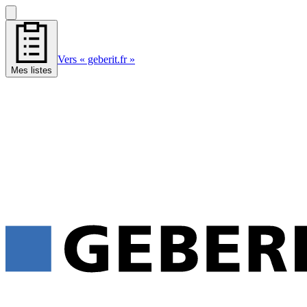
Vers « geberit.fr »
Mes listes