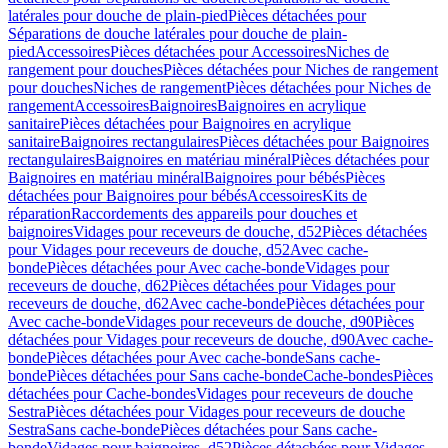
latérales pour douche de plain-pied
Pièces détachées pour
Séparations de douche latérales pour douche de plain-
pied
Accessoires
Pièces détachées pour Accessoires
Niches de
rangement pour douches
Pièces détachées pour Niches de rangement
pour douches
Niches de rangement
Pièces détachées pour Niches de
rangement
Accessoires
Baignoires
Baignoires en acrylique
sanitaire
Pièces détachées pour Baignoires en acrylique
sanitaire
Baignoires rectangulaires
Pièces détachées pour Baignoires
rectangulaires
Baignoires en matériau minéral
Pièces détachées pour
Baignoires en matériau minéral
Baignoires pour bébés
Pièces
détachées pour Baignoires pour bébés
Accessoires
Kits de
réparation
Raccordements des appareils pour douches et
baignoires
Vidages pour receveurs de douche, d52
Pièces détachées
pour Vidages pour receveurs de douche, d52
Avec cache-
bonde
Pièces détachées pour Avec cache-bonde
Vidages pour
receveurs de douche, d62
Pièces détachées pour Vidages pour
receveurs de douche, d62
Avec cache-bonde
Pièces détachées pour
Avec cache-bonde
Vidages pour receveurs de douche, d90
Pièces
détachées pour Vidages pour receveurs de douche, d90
Avec cache-
bonde
Pièces détachées pour Avec cache-bonde
Sans cache-
bonde
Pièces détachées pour Sans cache-bonde
Cache-bondes
Pièces
détachées pour Cache-bondes
Vidages pour receveurs de douche
Sestra
Pièces détachées pour Vidages pour receveurs de douche
Sestra
Sans cache-bonde
Pièces détachées pour Sans cache-
bonde
Vidages pour baignoires, d52
Pièces détachées pour Vidages