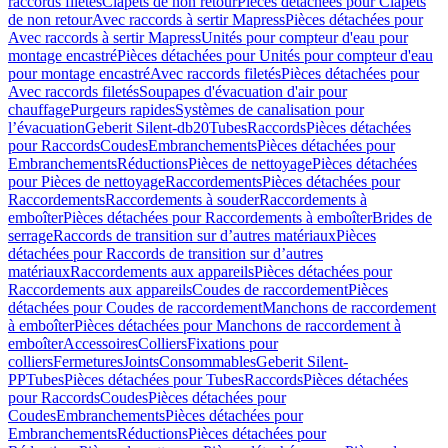
raccords filetés
Clapets de non retour
Pièces détachées pour Clapets
de non retour
Avec raccords à sertir Mapress
Pièces détachées pour
Avec raccords à sertir Mapress
Unités pour compteur d'eau pour
montage encastré
Pièces détachées pour Unités pour compteur d'eau
pour montage encastré
Avec raccords filetés
Pièces détachées pour
Avec raccords filetés
Soupapes d'évacuation d'air pour
chauffage
Purgeurs rapides
Systèmes de canalisation pour
l’évacuation
Geberit Silent-db20
Tubes
Raccords
Pièces détachées
pour Raccords
Coudes
Embranchements
Pièces détachées pour
Embranchements
Réductions
Pièces de nettoyage
Pièces détachées
pour Pièces de nettoyage
Raccordements
Pièces détachées pour
Raccordements
Raccordements à souder
Raccordements à
emboîter
Pièces détachées pour Raccordements à emboîter
Brides de
serrage
Raccords de transition sur d’autres matériaux
Pièces
détachées pour Raccords de transition sur d’autres
matériaux
Raccordements aux appareils
Pièces détachées pour
Raccordements aux appareils
Coudes de raccordement
Pièces
détachées pour Coudes de raccordement
Manchons de raccordement
à emboîter
Pièces détachées pour Manchons de raccordement à
emboîter
Accessoires
Colliers
Fixations pour
colliers
Fermetures
Joints
Consommables
Geberit Silent-
PP
Tubes
Pièces détachées pour Tubes
Raccords
Pièces détachées
pour Raccords
Coudes
Pièces détachées pour
Coudes
Embranchements
Pièces détachées pour
Embranchements
Réductions
Pièces détachées pour