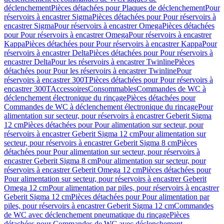
déclenchement
Pièces détachées pour Plaques de déclenchement
Pour
réservoirs à encastrer Sigma
Pièces détachées pour Pour réservoirs à
encastrer Sigma
Pour réservoirs à encastrer Omega
Pièces détachées
pour Pour réservoirs à encastrer Omega
Pour réservoirs à encastrer
Kappa
Pièces détachées pour Pour réservoirs à encastrer Kappa
Pour
réservoirs à encastrer Delta
Pièces détachées pour Pour réservoirs à
encastrer Delta
Pour les réservoirs à encastrer Twinline
Pièces
détachées pour Pour les réservoirs à encastrer Twinline
Pour
réservoirs à encastrer 300T
Pièces détachées pour Pour réservoirs à
encastrer 300T
Accessoires
Consommables
Commandes de WC à
déclenchement électronique du rinçage
Pièces détachées pour
Commandes de WC à déclenchement électronique du rinçage
Pour
alimentation sur secteur, pour réservoirs à encastrer Geberit Sigma
12 cm
Pièces détachées pour Pour alimentation sur secteur, pour
réservoirs à encastrer Geberit Sigma 12 cm
Pour alimentation sur
secteur, pour réservoirs à encastrer Geberit Sigma 8 cm
Pièces
détachées pour Pour alimentation sur secteur, pour réservoirs à
encastrer Geberit Sigma 8 cm
Pour alimentation sur secteur, pour
réservoirs à encastrer Geberit Omega 12 cm
Pièces détachées pour
Pour alimentation sur secteur, pour réservoirs à encastrer Geberit
Omega 12 cm
Pour alimentation par piles, pour réservoirs à encastrer
Geberit Sigma 12 cm
Pièces détachées pour Pour alimentation par
piles, pour réservoirs à encastrer Geberit Sigma 12 cm
Commandes
de WC avec déclenchement pneumatique du rinçage
Pièces
détachées pour Commandes de WC avec déclenchement