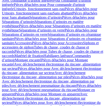
Avec commande d'urinoir intégrée
Pour commande d'urinoir
intégrée
Pièces détachées pour Pour commande d'urinoir
intégrée
Urinoirs, fonctionnement sans eau
Pièces détachées pour
Urinoirs, fonctionnement sans eau
Sans abattant
Pièces détachées
pour Sans abattant
Séparations d’urinoirs
Pièces détachées pour
Séparations d’urinoirs
Séparations d’urinoirs en matière
synthétique
Pièces détachées pour Séparations d’urinoirs en matière
synthétique
Séparations d’urinoirs en verre
Pièces détachées pour
Séparations d’urinoirs en verre
Séparations d’urinoirs en céramique
sanitaire
Pièces détachées pour Séparations d’urinoirs en céramique
sanitaire
Accessoires
Pièces détachées pour Accessoires
Siphons et
accessoires de siphon
Tubes de chasse, coudes de chasse et
raccords
Pièces détachées pour Tubes de chasse, coudes de chasse et
raccords
Matériel de fixation
Habillages latéraux
Commandes
dʼurinoir
Montage encastré
Pièces détachées pour Montage
encastré
Avec déclenchement électronique du rinçage, alimentation
sur secteur
Pièces détachées pour Avec déclenchement électronique
du rinçage, alimentation sur secteur
Avec déclenchement
électronique du rinçage, alimentation par piles
Pièces détachées pour
Avec déclenchement électronique du rinçage, alimentation par
piles
Avec déclenchement pneumatique du rinçage
Pièces détachées
pour Avec déclenchement pneumatique du rinçage
Montage en
apparent
Pièces détachées pour Montage en apparent
Avec
déclenchement électronique du rinçage, alimentation sur
secteur
Pièces détachées pour Avec déclenchement électronique du