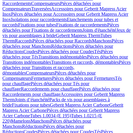
Raccordements
Compensateurs
Pièces détachées pour
Compensateurs
Traversées
Accessoires pour Geberit Mapress Acier
Inox
Pièces détachées pour Accessoires pour Geberit Mapress Acier
Inox
Isolations pour raccordements
Etanchements pour tubes et
raccords
Fixations pour tubes
Fixations de raccordements
Pièces
détachées pour Fixations de raccordements
Joints d'étanchéité
Jeux de
vis pour assemblages à bride
Geberit Mapress Therm
Tubes
Therm
Raccords
Pièces détachées pour Raccords
Manchons
Pièces
détachées pour Manchons
Réductions
Pièces détachées pour
Réductions
Coudes
Pièces détachées pour Coudes
Tés
Pièces
détachées pour Tés
Transitions indémontables
Pièces détachées pour
Transitions indémontables
Transitions et raccords, démontables
Pièces
détachées pour Transitions et raccords,
démontables
Compensateurs
Pièces détachées pour
Compensateurs
Fermetures
Pièces détachées pour Fermetures
Tés
pour chauffage
Pièces détachées pour Tés pour
chauffage
Raccordements pour chauffage
Pièces détachées pour
Raccordements pour chauffage
Accessoires pour Geberit Mapress
Therm
Joints d’étanchéité
Packs de vis pour assemblages à
bride
Fixations pour tubes
Geberit Mapress Acier Carbone
Geberit
Mapress Acier Carbone
Pièces détachées pour Geberit Mapress
Acier Carbone
Tubes 1.0034 (E 195)
Tubes 1.0215 (E
220)
Mamelons
Manchons
Pièces détachées pour
Manchons
Réductions
Pièces détachées pour
Réductions
Coudes
Pièces détachées pour Coudes
Tés
Pièces