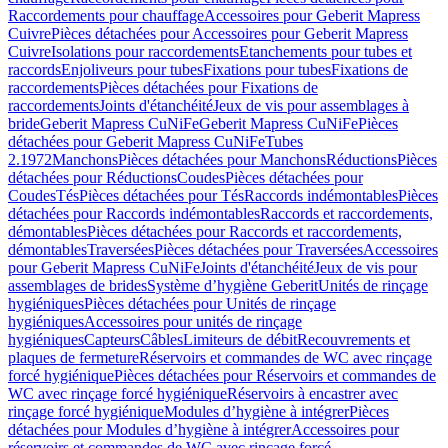
Raccordements pour chauffage
Accessoires pour Geberit Mapress
Cuivre
Pièces détachées pour Accessoires pour Geberit Mapress
Cuivre
Isolations pour raccordements
Etanchements pour tubes et
raccords
Enjoliveurs pour tubes
Fixations pour tubes
Fixations de
raccordements
Pièces détachées pour Fixations de
raccordements
Joints d'étanchéité
Jeux de vis pour assemblages à
bride
Geberit Mapress CuNiFe
Geberit Mapress CuNiFe
Pièces
détachées pour Geberit Mapress CuNiFe
Tubes
2.1972
Manchons
Pièces détachées pour Manchons
Réductions
Pièces
détachées pour Réductions
Coudes
Pièces détachées pour
Coudes
Tés
Pièces détachées pour Tés
Raccords indémontables
Pièces
détachées pour Raccords indémontables
Raccords et raccordements,
démontables
Pièces détachées pour Raccords et raccordements,
démontables
Traversées
Pièces détachées pour Traversées
Accessoires
pour Geberit Mapress CuNiFe
Joints d'étanchéité
Jeux de vis pour
assemblages de brides
Système d’hygiène Geberit
Unités de rinçage
hygiéniques
Pièces détachées pour Unités de rinçage
hygiéniques
Accessoires pour unités de rinçage
hygiéniques
Capteurs
Câbles
Limiteurs de débit
Recouvrements et
plaques de fermeture
Réservoirs et commandes de WC avec rinçage
forcé hygiénique
Pièces détachées pour Réservoirs et commandes de
WC avec rinçage forcé hygiénique
Réservoirs à encastrer avec
rinçage forcé hygiénique
Modules d’hygiène à intégrer
Pièces
détachées pour Modules d’hygiène à intégrer
Accessoires pour
réservoirs et commandes de WC avec rinçage forcé