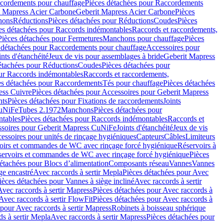
cordements pour chauffage
Pièces détachées pour Raccordements
t Mapress Acier Carbone
Geberit Mapress Acier Carbone
Pièces
hons
Réductions
Pièces détachées pour Réductions
Coudes
Pièces
es détachées pour Raccords indémontables
Raccords et raccordements,
Pièces détachées pour Fermetures
Manchons pour chauffage
Pièces
 détachées pour Raccordements pour chauffage
Accessoires pour
ints d'étanchéité
Jeux de vis pour assemblages à bride
Geberit Mapress
étachées pour Réductions
Coudes
Pièces détachées pour
ur Raccords indémontables
Raccords et raccordements,
es détachées pour Raccordements
Tés pour chauffage
Pièces détachées
ess Cuivre
Pièces détachées pour Accessoires pour Geberit Mapress
nts
Pièces détachées pour Fixations de raccordements
Joints
CuNiFe
Tubes 2.1972
Manchons
Pièces détachées pour
tables
Pièces détachées pour Raccords indémontables
Raccords et
soires pour Geberit Mapress CuNiFe
Joints d'étanchéité
Jeux de vis
essoires pour unités de rinçage hygiéniques
Capteurs
Câbles
Limiteurs
voirs et commandes de WC avec rinçage forcé hygiénique
Réservoirs à
éservoirs et commandes de WC avec rinçage forcé hygiénique
Pièces
étachées pour Blocs d’alimentation
Composants réseau
Vannes
Vannes
ge encastré
Avec raccords à sertir Mepla
Pièces détachées pour Avec
ièces détachées pour Vannes à siège incliné
Avec raccords à sertir
Avec raccords à sertir Mapress
Pièces détachées pour Avec raccords à
Avec raccords à sertir FlowFit
Pièces détachées pour Avec raccords à
 pour Avec raccords à sertir Mapress
Robinets à boisseau sphérique
s à sertir Mepla
Avec raccords à sertir Mapress
Pièces détachées pour