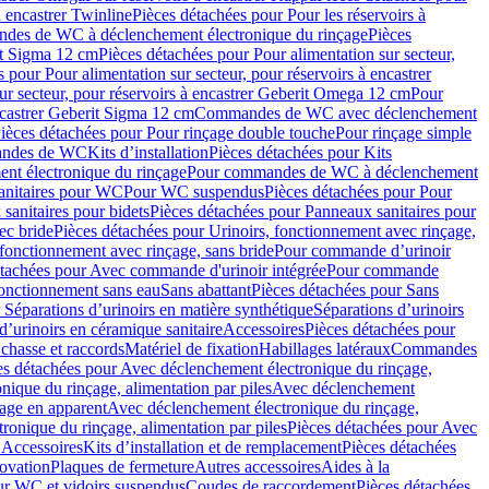
à encastrer Twinline
Pièces détachées pour Pour les réservoirs à
es de WC à déclenchement électronique du rinçage
Pièces
rit Sigma 12 cm
Pièces détachées pour Pour alimentation sur secteur,
 pour Pour alimentation sur secteur, pour réservoirs à encastrer
ur secteur, pour réservoirs à encastrer Geberit Omega 12 cm
Pour
encastrer Geberit Sigma 12 cm
Commandes de WC avec déclenchement
ièces détachées pour Pour rinçage double touche
Pour rinçage simple
mandes de WC
Kits d’installation
Pièces détachées pour Kits
nt électronique du rinçage
Pour commandes de WC à déclenchement
anitaires pour WC
Pour WC suspendus
Pièces détachées pour Pour
sanitaires pour bidets
Pièces détachées pour Panneaux sanitaires pour
ec bride
Pièces détachées pour Urinoirs, fonctionnement avec rinçage,
 fonctionnement avec rinçage, sans bride
Pour commande d’urinoir
étachées pour Avec commande d'urinoir intégrée
Pour commande
fonctionnement sans eau
Sans abattant
Pièces détachées pour Sans
 Séparations d’urinoirs en matière synthétique
Séparations d’urinoirs
d’urinoirs en céramique sanitaire
Accessoires
Pièces détachées pour
chasse et raccords
Matériel de fixation
Habillages latéraux
Commandes
es détachées pour Avec déclenchement électronique du rinçage,
ique du rinçage, alimentation par piles
Avec déclenchement
age en apparent
Avec déclenchement électronique du rinçage,
onique du rinçage, alimentation par piles
Pièces détachées pour Avec
 Accessoires
Kits d’installation et de remplacement
Pièces détachées
novation
Plaques de fermeture
Autres accessoires
Aides à la
ur WC et vidoirs suspendus
Coudes de raccordement
Pièces détachées