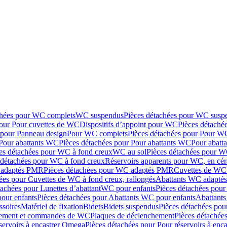
chées pour WC complets
WC suspendus
Pièces détachées pour WC susp
pour Pour cuvettes de WC
Dispositifs d’appoint pour WC
Pièces détaché
 pour Panneau design
Pour WC complets
Pièces détachées pour Pour W
Pour abattants WC
Pièces détachées pour Pour abattants WC
Pour abatt
es détachées pour WC à fond creux
WC au sol
Pièces détachées pour W
 détachées pour WC à fond creux
Réservoirs apparents pour WC, en cér
adaptés PMR
Pièces détachées pour WC adaptés PMR
Cuvettes de WC 
ées pour Cuvettes de WC à fond creux, rallongés
Abattants WC adapt
tachées pour Lunettes d’abattant
WC pour enfants
Pièces détachées pou
our enfants
Pièces détachées pour Abattants WC pour enfants
Abattant
ssoires
Matériel de fixation
Bidets
Bidets suspendus
Pièces détachées pou
hement et commandes de WC
Plaques de déclenchement
Pièces détachée
servoirs à encastrer Omega
Pièces détachées pour Pour réservoirs à enc