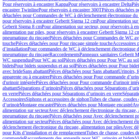
Pour réservoirs à encastrer Kappa
Pour réservoirs à encastrer Delta
Piè
encastrer Twinline
Pour réservoirs à encastrer 300T
Pièces détachées p
détachées pour Commandes de WC à déclenchement électronique du 
pour réservoirs à encastrer Geberit Sigma 12 cm
Pour alimentation sur
Geberit Sigma 8 cm
Pour alimentation sur secteur, pour réservoirs à 
alimentation par piles, pour réservoirs à encastrer Geberit Sigma 12 c
pneumatique du rinçage
Pièces détachées pour Commandes de WC ave
touche
Pièces détachées pour Pour rinçage simple touche
Accessoires
d’installation
Pour commandes de WC à déclenchement électronique d
pneumatique du rinçage
Raccordements
Panneaux sanitaires Geberit M
WC suspendus
Pour WC au sol
Pièces détachées pour Pour WC au sol
bidets
Pour bidets suspendus et au sol
Pièces détachées pour Pour bidet
avec bride
Sans abattant
Pièces détachées pour Sans abattant
Urinoirs, 
apparente ou à encastrer
Pièces détachées pour Pour commande d’urino
d'urinoir intégrée
Pièces détachées pour Pour commande d'urinoir inté
abattant
Séparations d’urinoirs
Pièces détachées pour Séparations d’uri
en verre
Pièces détachées pour Séparations d’urinoirs en verre
Séparati
Accessoires
Siphons et accessoires de siphon
Tubes de chasse, coudes 
dʼurinoir
Montage encastré
Pièces détachées pour Montage encastré
Ave
alimentation sur secteur
Avec déclenchement électronique du rinçage, a
pneumatique du rinçage
Pièces détachées pour Avec déclenchement p
alimentation sur secteur
Pièces détachées pour Avec déclenchement élec
déclenchement électronique du rinçage, alimentation par piles
Avec dé
pour Kits d’installation et de remplacement
Tubes de chasse, coudes de
commande
Raccordements des appareils pour WC, urinoirs et bidets
Vi