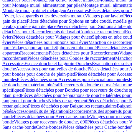
pour Montage mural, alimentation par piles
Montage mural, alimentati
Montage mural, robinet mélangeur
Accessoires
Pièces détachées pour 
l’évier, les appareils et les déversoirs muraux
Vidages pour lavabo
Pièc
gain de place
Pièces détachées pour Siphons en tube coudé, modèle ga
lavabo, modèle gain de place
Pièces détachées pour Siphons à tube pl
détachées pour Raccordements de lavabo
Coudes de raccordement
Rec
éviers
Pièces détachées pour Vidages pour éviers
Siphons en tube cou
évier
Pièces détachées pour Siphons pour évier
Manchon de raccordem
pour Vidages pour appareils
Siphons en tube coudé
Pièces détachées p
apparents
Raccordements
Pièces détachées pour Raccordements
Vidage
raccordement
Pièces détachées pour Coudes de raccordement
Manchon
Accessoires
Espace douche et baignoire
Douches
Évacuation des sols 
douche
Accessoires pour canivelles de douche
Pièces détachées pour A
pour bondes pour douche de plain-pied
Pièces détachées pour Accesso
murales
Pièces détachées pour Accessoires pour évacuations murales
R
de douche en matériau minéral
Receveurs de douche en matériau miné
spécifiques
Pièces détachées pour Bondes pour receveurs de douche s
plain-pied
Pièces détachées pour Séparations de douche latérales pour
rangement pour douches
Niches de rangement
Pièces détachées pour 
rectangulaires
Pièces détachées pour Baignoires rectangulaires
Baignoi
bébés
Accessoires
Kits de réparation
Raccordements des appareils pour 
bonde
Pièces détachées pour Avec cache-bonde
Vidages pour receveur
bonde
Vidages pour receveurs de douche, d90
Pièces détachées pour 
Sans cache-bonde
Cache-bondes
Pièces détachées pour Cache-bondes