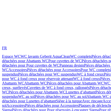
FR
Espace WC
WC lavants Geberit AquaClean
WC complets
Pièces déta
détachées pour Abattants WC
Pour cuvettes de WC
Pièces détachées 
détachées pour Pour cuvettes de WC
Panneau design
Pièces détachées
WC
Accessoires
Pièces détachées pour Accessoires
Pour WC complets
suspendus
Pièces détachées pour WC suspendus
WC à fond creux
Pièc
pour WC à fond creux pour réservoir attenant
WC à fond creux
Pièces
Abattants WC
Abattants WC
Pièces détachées pour Abattants WC
WC 
creux, surélevés
Cuvettes de WC à fond creux, rallongés
Pièces détach
WC
Pièces détachées pour Abattants WC
Lunettes d’abattant
Pièces dé
suspendus
WC au sol
Pièces détachées pour WC au sol
Abattants WC p
détachées pour Lunettes d’abattant
Siège à la turque
Avec rinçage
Acce
sol
Accessoires
Pièces détachées pour Accessoires
Plaques de déclenc
Sigma
Pièces détachées pour Pour réservoirs à encastrer Sigma
Pour ré