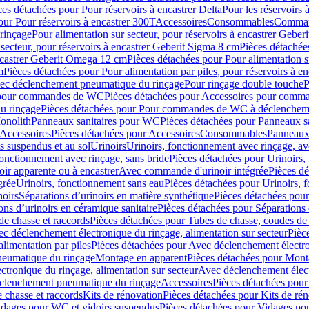
ces détachées pour Pour réservoirs à encastrer Delta
Pour les réservoirs 
our Pour réservoirs à encastrer 300T
Accessoires
Consommables
Command
rinçage
Pour alimentation sur secteur, pour réservoirs à encastrer Gebe
 secteur, pour réservoirs à encastrer Geberit Sigma 8 cm
Pièces détachées
encastrer Geberit Omega 12 cm
Pièces détachées pour Pour alimentation s
m
Pièces détachées pour Pour alimentation par piles, pour réservoirs à 
c déclenchement pneumatique du rinçage
Pour rinçage double touche
P
 pour commandes de WC
Pièces détachées pour Accessoires pour com
u rinçage
Pièces détachées pour Pour commandes de WC à déclencheme
onolith
Panneaux sanitaires pour WC
Pièces détachées pour Panneaux s
Accessoires
Pièces détachées pour Accessoires
Consommables
Panneaux 
s suspendus et au sol
Urinoirs
Urinoirs, fonctionnement avec rinçage, av
fonctionnement avec rinçage, sans bride
Pièces détachées pour Urinoirs,
ir apparente ou à encastrer
Avec commande d'urinoir intégrée
Pièces d
grée
Urinoirs, fonctionnement sans eau
Pièces détachées pour Urinoirs, 
noirs
Séparations d’urinoirs en matière synthétique
Pièces détachées pour
ons d’urinoirs en céramique sanitaire
Pièces détachées pour Séparations 
de chasse et raccords
Pièces détachées pour Tubes de chasse, coudes de 
c déclenchement électronique du rinçage, alimentation sur secteur
Pièc
limentation par piles
Pièces détachées pour Avec déclenchement électron
neumatique du rinçage
Montage en apparent
Pièces détachées pour Mont
tronique du rinçage, alimentation sur secteur
Avec déclenchement électr
clenchement pneumatique du rinçage
Accessoires
Pièces détachées pour
 chasse et raccords
Kits de rénovation
Pièces détachées pour Kits de ré
dages pour WC et vidoirs suspendus
Pièces détachées pour Vidages po