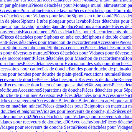
on par générateur
Pièces détachées pour Montage mural, alimentation pa
Accessoires
Pour robinetteries de lavabo
Pièces détachées pour Pour robi
es détachées pour Vidages pour lavabo
Siphons en tube coudé
Pièces dé
in de place
Siphons à tube plongeur pour lavabo
Pièces détachées pour 
ongeur pour lavabo, modèle gain de place
Siphons à encastrer
Pièces dét
ouvrements
Raccordements
Pièces détachées pour Raccordements
Joints
dé
Pièces détachées pour Siphons en tube coudé
Siphons à double chamb
ent
Pièces détachées pour Manchon de raccordement
Accessoires
Pièces
our Siphons en tube coudé
Siphons à encastrer
Pièces détachées pour Sip
s pour déversoirs muraux
Pièces détachées pour Vidages pour déversoi
 de raccordement
Pièces détachées pour Manchon de raccordement
Bon
pour douches
Pièces détachées pour Évacuation des sols pour douches
Ca
ccessoires pour canivelles de douche
Bondes pour douche de plain-pie
ires pour bondes pour douche de plain-pied
Evacuations murales
Pièces
eceveurs de douche
Pièces détachées pour Receveurs de douche
Receve
ral
Receveurs de douche en céramique sanitaire
Bâti-supports
Pièces dét
pécifiques
Accessoires
Séparations de douche
Pièces détachées pour Sép
 douche de plain-pied
Accessoires
Pièces détachées pour Accessoires
Nic
Niches de rangement
Accessoires
Baignoires
Baignoires en acrylique sanit
res en matériau minéral
Pièces détachées pour Baignoires en matériau m
douches et baignoires
Vidages pour receveurs de douche, d52
Pièces dé
s de douche, d62
Pièces détachées pour Vidages pour receveurs de dou
Vidages pour receveurs de douche, d90
Avec cache-bonde
Pièces détach
Vidages pour receveurs de douche Sestra
Pièces détachées pour Vidages