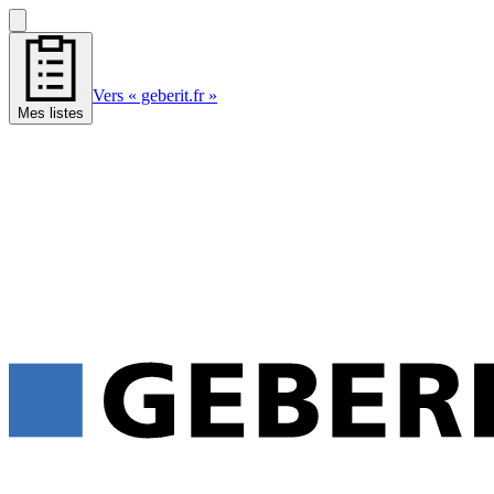
Vers « geberit.fr »
Mes listes