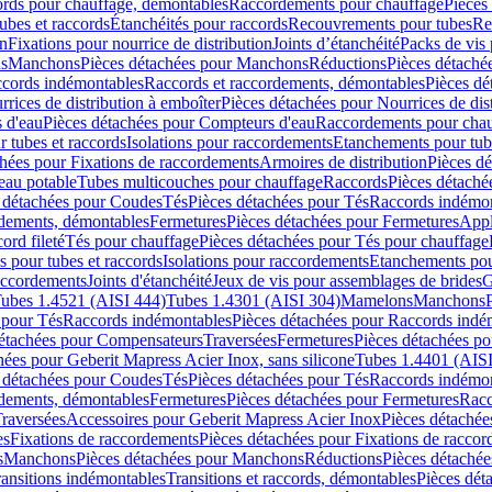
cords pour chauffage, démontables
Raccordements pour chauffage
Pièces
ubes et raccords
Étanchéités pour raccords
Recouvrements pour tubes
Re
on
Fixations pour nourrice de distribution
Joints d’étanchéité
Packs de vis
ds
Manchons
Pièces détachées pour Manchons
Réductions
Pièces détaché
ccords indémontables
Raccords et raccordements, démontables
Pièces dé
rrices de distribution à emboîter
Pièces détachées pour Nourrices de dis
 d'eau
Pièces détachées pour Compteurs d'eau
Raccordements pour chau
r tubes et raccords
Isolations pour raccordements
Etanchements pour tube
chées pour Fixations de raccordements
Armoires de distribution
Pièces dé
eau potable
Tubes multicouches pour chauffage
Raccords
Pièces détaché
 détachées pour Coudes
Tés
Pièces détachées pour Tés
Raccords indémon
rdements, démontables
Fermetures
Pièces détachées pour Fermetures
Appl
ord fileté
Tés pour chauffage
Pièces détachées pour Tés pour chauffage
ns pour tubes et raccords
Isolations pour raccordements
Etanchements pour
raccordements
Joints d'étanchéité
Jeux de vis pour assemblages de brides
G
ubes 1.4521 (AISI 444)
Tubes 1.4301 (AISI 304)
Mamelons
Manchons
 pour Tés
Raccords indémontables
Pièces détachées pour Raccords indé
détachées pour Compensateurs
Traversées
Fermetures
Pièces détachées po
hées pour Geberit Mapress Acier Inox, sans silicone
Tubes 1.4401 (AISI
 détachées pour Coudes
Tés
Pièces détachées pour Tés
Raccords indémon
rdements, démontables
Fermetures
Pièces détachées pour Fermetures
Racc
raversées
Accessoires pour Geberit Mapress Acier Inox
Pièces détachée
es
Fixations de raccordements
Pièces détachées pour Fixations de racco
s
Manchons
Pièces détachées pour Manchons
Réductions
Pièces détachée
ransitions indémontables
Transitions et raccords, démontables
Pièces dét