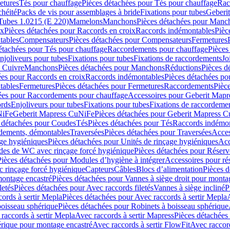
etures
Tés pour chauffage
Pièces détachées pour Tés pour chauffage
Rac
chéité
Packs de vis pour assemblages à bride
Fixations pour tubes
Geberi
Tubes 1.0215 (E 220)
Mamelons
Manchons
Pièces détachées pour Manc
ix
Pièces détachées pour Raccords en croix
Raccords indémontables
Pièc
tables
Compensateurs
Pièces détachées pour Compensateurs
Fermetures
étachées pour Tés pour chauffage
Raccordements pour chauffage
Pièces
njoliveurs pour tubes
Fixations pour tubes
Fixations de raccordements
Jo
s Cuivre
Manchons
Pièces détachées pour Manchons
Réductions
Pièces d
ées pour Raccords en croix
Raccords indémontables
Pièces détachées po
tables
Fermetures
Pièces détachées pour Fermetures
Raccordements
Pièc
ées pour Raccordements pour chauffage
Accessoires pour Geberit Mapr
ords
Enjoliveurs pour tubes
Fixations pour tubes
Fixations de raccordeme
NiFe
Geberit Mapress CuNiFe
Pièces détachées pour Geberit Mapress 
 détachées pour Coudes
Tés
Pièces détachées pour Tés
Raccords indémon
rdements, démontables
Traversées
Pièces détachées pour Traversées
Acces
age hygiéniques
Pièces détachées pour Unités de rinçage hygiéniques
Acc
des de WC avec rinçage forcé hygiénique
Pièces détachées pour Réser
Pièces détachées pour Modules d’hygiène à intégrer
Accessoires pour r
 rinçage forcé hygiénique
Capteurs
Câbles
Blocs d’alimentation
Pièces d
montage encastré
Pièces détachées pour Vannes à siège droit pour monta
letés
Pièces détachées pour Avec raccords filetés
Vannes à siège incliné
P
ords à sertir Mepla
Pièces détachées pour Avec raccords à sertir Mepla
boisseau sphérique
Pièces détachées pour Robinets à boisseau sphérique
raccords à sertir Mepla
Avec raccords à sertir Mapress
Pièces détachées
érique pour montage encastré
Avec raccords à sertir FlowFit
Avec raccord