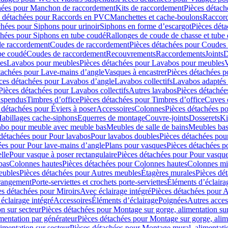
hées pour Manchon de raccordement
Kits de raccordement
Pièces détach
s détachées pour Raccords en PVC
Manchettes et cache-boulons
Raccord
chées pour Siphons pour urinoir
Siphons en forme d’escargot
Pièces dét
chées pour Siphons en tube coudé
Rallonges de coude de chasse et tube 
de raccordement
Coudes de raccordement
Pièces détachées pour Coudes
be coudé
Coudes de raccordement
Recouvrements
Raccordements
Joints
D
es
Lavabos pour meubles
Pièces détachées pour Lavabos pour meubles
V
tachées pour Lave-mains d’angle
Vasques à encastrer
Pièces détachées p
ces détachées pour Lavabos d’angle
Lavabos collectifs
Lavabos adapté
Pièces détachées pour Lavabos collectifs
Autres lavabos
Pièces détachée
uspendus
Timbres dʼoffice
Pièces détachées pour Timbres dʼoffice
Cuves d
 détachées pour Éviers à poser
Accessoires
Colonnes
Pièces détachées p
abillages cache-siphons
Equerres de montage
Couvre-joints
Dosserets
Ki
vabo pour meuble avec meuble bas
Meubles de salle de bains
Meubles bas
 détachées pour Pour lavabos
Pour lavabos doubles
Pièces détachées pou
ées pour Pour lave-mains d’angle
Plans pour vasques
Pièces détachées p
lle
Pour vasque à poser rectangulaire
Pièces détachées pour Pour vasque
bas
Colonnes hautes
Pièces détachées pour Colonnes hautes
Colonnes mi
eubles
Pièces détachées pour Autres meubles
Étagères murales
Pièces dé
 rangement
Porte-serviettes et crochets porte-serviettes
Éléments d’éclaira
es détachées pour Miroirs
Avec éclairage intégré
Pièces détachées pour A
éclairage intégré
Accessoires
Éléments d’éclairage
Poignées
Autres acces
n sur secteur
Pièces détachées pour Montage sur gorge, alimentation sur
mentation par générateur
Pièces détachées pour Montage sur gorge, alim
imentation sur secteur
Pièces détachées pour Montage mural, alimentatio