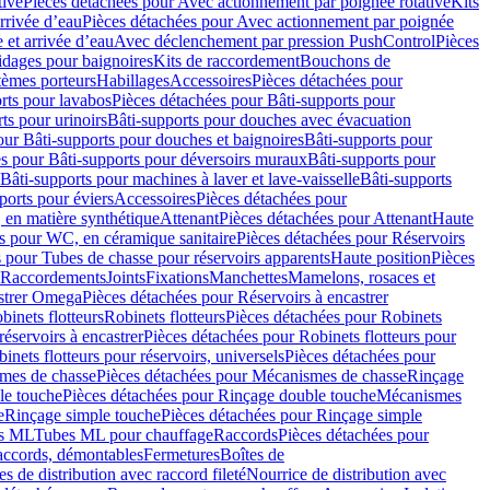
tive
Pièces détachées pour Avec actionnement par poignée rotative
Kits
rrivée d’eau
Pièces détachées pour Avec actionnement par poignée
 et arrivée d’eau
Avec déclenchement par pression PushControl
Pièces
idages pour baignoires
Kits de raccordement
Bouchons de
tèmes porteurs
Habillages
Accessoires
Pièces détachées pour
rts pour lavabos
Pièces détachées pour Bâti-supports pour
ts pour urinoirs
Bâti-supports pour douches avec évacuation
our Bâti-supports pour douches et baignoires
Bâti-supports pour
es pour Bâti-supports pour déversoirs muraux
Bâti-supports pour
Bâti-supports pour machines à laver et lave-vaisselle
Bâti-supports
ports pour éviers
Accessoires
Pièces détachées pour
 en matière synthétique
Attenant
Pièces détachées pour Attenant
Haute
s pour WC, en céramique sanitaire
Pièces détachées pour Réservoirs
 pour Tubes de chasse pour réservoirs apparents
Haute position
Pièces
r Raccordements
Joints
Fixations
Manchettes
Mamelons, rosaces et
astrer Omega
Pièces détachées pour Réservoirs à encastrer
inets flotteurs
Robinets flotteurs
Pièces détachées pour Robinets
réservoirs à encastrer
Pièces détachées pour Robinets flotteurs pour
inets flotteurs pour réservoirs, universels
Pièces détachées pour
mes de chasse
Pièces détachées pour Mécanismes de chasse
Rinçage
le touche
Pièces détachées pour Rinçage double touche
Mécanismes
e
Rinçage simple touche
Pièces détachées pour Rinçage simple
s ML
Tubes ML pour chauffage
Raccords
Pièces détachées pour
raccords, démontables
Fermetures
Boîtes de
s de distribution avec raccord fileté
Nourrice de distribution avec