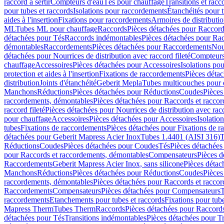
raccord à sertir
Compteurs d'eau
Tés pour chauffage
Transitions et rac
pour tubes et raccords
Isolations pour raccordements
Étanchéités pour t
aides à l'insertion
Fixations pour raccordements
Armoires de distributi
ML
Tubes ML pour chauffage
Raccords
Pièces détachées pour Raccor
détachées pour Tés
Raccords indémontables
Pièces détachées pour Ra
démontables
Raccordements
Pièces détachées pour Raccordements
Nou
détachées pour Nourrices de distribution avec raccord fileté
Compteurs
chauffage
Accessoires
Pièces détachées pour Accessoires
Isolations pou
protection et aides à l'insertion
Fixations de raccordements
Pièces déta
distribution
Joints d'étanchéité
Geberit Mepla
Tubes multicouches pour 
Manchons
Réductions
Pièces détachées pour Réductions
Coudes
Pièces
raccordements, démontables
Pièces détachées pour Raccords et racco
raccord fileté
Pièces détachées pour Nourrices de distribution avec racc
pour chauffage
Accessoires
Pièces détachées pour Accessoires
Isolatio
tubes
Fixations de raccordements
Pièces détachées pour Fixations de 
détachées pour Geberit Mapress Acier Inox
Tubes 1.4401 (AISI 316)
T
Réductions
Coudes
Pièces détachées pour Coudes
Tés
Pièces détachées
pour Raccords et raccordements, démontables
Compensateurs
Pièces 
Raccordements
Geberit Mapress Acier Inox, sans silicone
Pièces détac
Manchons
Réductions
Pièces détachées pour Réductions
Coudes
Pièces
raccordements, démontables
Pièces détachées pour Raccords et racco
Raccordements
Compensateurs
Pièces détachées pour Compensateurs
T
raccordements
Etanchements pour tubes et raccords
Fixations pour tub
Mapress Therm
Tubes Therm
Raccords
Pièces détachées pour Raccord
détachées pour Tés
Transitions indémontables
Pièces détachées pour T