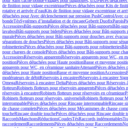
pour Sans cache-bonde
Vidages pour baignoires, d52
Pièces détachées
de finition pour vidage excentrique
Pièces détachées pour Kits de fini
rotative et arrivée d’eau
Kits de finition pour vidage excentrique et arr
détachées pour Avec déclenchement par pression PushControl
Avec c
bonde
Tés
Systèmes d’installation et de rinçage
Geberit Duofix
Parois
Pi
Accessoires
Bâti-supports
Pièces détachées pour Bâti-supports
Bâti-su
lavabos
Bâti-supports pour bidets
Pièces détachées pour Bâti-supports 
murale
Pièces détachées pour Bâti-supports pour douches avec évacua
séparations de douches
Pièces détachées pour Bâti-supports pour sépa
robinetteries
Pièces détachées pour Bâti-supports pour robinetteries
Bât
pour charges de console
Pièces détachées pour Bâti-supports pour cha
Accessoires
Réservoirs apparents
Réservoirs apparents pour WC, en ma
position
Pièces détachées pour Haute position
Basse et moyenne positi
apparents pour WC, en céramique sanitaire
Attenant
Pièces détachées 
détachées pour Haute position
Basse et moyenne position
Accessoires
P
modérateurs de débit
Réservoirs à encastrer
Réservoirs à encastrer Sig
Omega
Réservoirs à encastrer Delta
Pièces détachées pour Réservoirs à
flotteurs
Robinets flotteurs pour réservoirs apparents
Pièces détachées p
réservoirs à encastrer
Robinets flotteurs pour réservoirs en céramique
P
Robinets flotteurs pour réservoirs, universels
Robinets flotteurs pour 
interrompable
Pièces détachées pour Rinçage interrompable
Rinçage s
de chasse complets
Pièces détachées pour Mécanismes de chasse comp
touche
Rinçage double touche
Pièces détachées pour Rinçage double 
Raccords
Manchons
Réductions
Coudes
Tés
Raccords indémontables
Tra
raccordement
Raccordements
Pièces détachées pour Raccordements
Nou