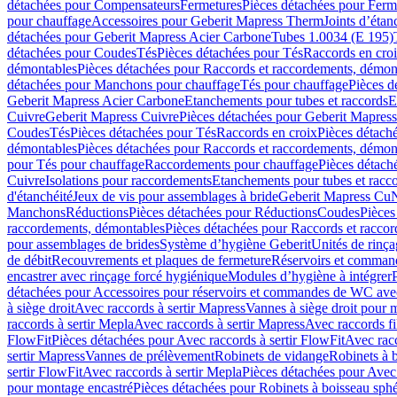
détachées pour Compensateurs
Fermetures
Pièces détachées pour Ferm
pour chauffage
Accessoires pour Geberit Mapress Therm
Joints d’étan
détachées pour Geberit Mapress Acier Carbone
Tubes 1.0034 (E 195)
détachées pour Coudes
Tés
Pièces détachées pour Tés
Raccords en cro
démontables
Pièces détachées pour Raccords et raccordements, démon
détachées pour Manchons pour chauffage
Tés pour chauffage
Pièces d
Geberit Mapress Acier Carbone
Etanchements pour tubes et raccords
E
Cuivre
Geberit Mapress Cuivre
Pièces détachées pour Geberit Mapres
Coudes
Tés
Pièces détachées pour Tés
Raccords en croix
Pièces détach
démontables
Pièces détachées pour Raccords et raccordements, démon
pour Tés pour chauffage
Raccordements pour chauffage
Pièces détach
Cuivre
Isolations pour raccordements
Etanchements pour tubes et racc
d'étanchéité
Jeux de vis pour assemblages à bride
Geberit Mapress Cu
Manchons
Réductions
Pièces détachées pour Réductions
Coudes
Pièces
raccordements, démontables
Pièces détachées pour Raccords et racco
pour assemblages de brides
Système d’hygiène Geberit
Unités de rinç
de débit
Recouvrements et plaques de fermeture
Réservoirs et comman
encastrer avec rinçage forcé hygiénique
Modules d’hygiène à intégrer
détachées pour Accessoires pour réservoirs et commandes de WC avec
à siège droit
Avec raccords à sertir Mapress
Vannes à siège droit pour 
raccords à sertir Mepla
Avec raccords à sertir Mapress
Avec raccords fi
FlowFit
Pièces détachées pour Avec raccords à sertir FlowFit
Avec racc
sertir Mapress
Vannes de prélèvement
Robinets de vidange
Robinets à 
sertir FlowFit
Avec raccords à sertir Mepla
Pièces détachées pour Avec 
pour montage encastré
Pièces détachées pour Robinets à boisseau sph