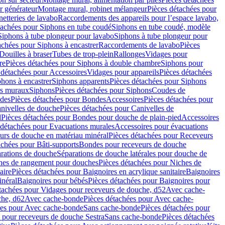
r générateur
Montage mural, robinet mélangeur
Pièces détachées pour
netteries de lavabo
Raccordements des appareils pour l’espace lavabo,
tachées pour Siphons en tube coudé
Siphons en tube coudé, modèle
Siphons à tube plongeur pour lavabo
Siphons à tube plongeur pour
achées pour Siphons à encastrer
Raccordements de lavabo
Pièces
Douilles à braser
Tubes de trop-plein
Rallonges
Vidages pour
re
Pièces détachées pour Siphons à double chambre
Siphons pour
 détachées pour Accessoires
Vidages pour appareils
Pièces détachées
hons à encastrer
Siphons apparents
Pièces détachées pour Siphons
rs muraux
Siphons
Pièces détachées pour Siphons
Coudes de
des
Pièces détachées pour Bondes
Accessoires
Pièces détachées pour
nivelles de douche
Pièces détachées pour Canivelles de
d
Pièces détachées pour Bondes pour douche de plain-pied
Accessoires
 détachées pour Evacuations murales
Accessoires pour évacuations
urs de douche en matériau minéral
Pièces détachées pour Receveurs
achées pour Bâti-supports
Bondes pour receveurs de douche
arations de douche
Séparations de douche latérales pour douche de
hes de rangement pour douches
Pièces détachées pour Niches de
aire
Pièces détachées pour Baignoires en acrylique sanitaire
Baignoires
inéral
Baignoires pour bébés
Pièces détachées pour Baignoires pour
tachées pour Vidages pour receveurs de douche, d52
Avec cache-
che, d62
Avec cache-bonde
Pièces détachées pour Avec cache-
ées pour Avec cache-bonde
Sans cache-bonde
Pièces détachées pour
 pour receveurs de douche Sestra
Sans cache-bonde
Pièces détachées