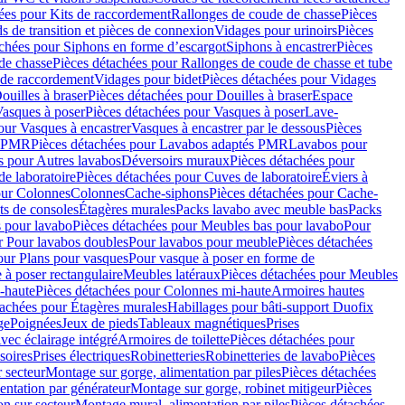
ées pour Kits de raccordement
Rallonges de coude de chasse
Pièces
s de transition et pièces de connexion
Vidages pour urinoirs
Pièces
achées pour Siphons en forme d’escargot
Siphons à encastrer
Pièces
de chasse
Pièces détachées pour Rallonges de coude de chasse et tube
 de raccordement
Vidages pour bidet
Pièces détachées pour Vidages
ouilles à braser
Pièces détachées pour Douilles à braser
Espace
asques à poser
Pièces détachées pour Vasques à poser
Lave-
our Vasques à encastrer
Vasques à encastrer par le dessous
Pièces
s PMR
Pièces détachées pour Lavabos adaptés PMR
Lavabos pour
s pour Autres lavabos
Déversoirs muraux
Pièces détachées pour
e laboratoire
Pièces détachées pour Cuves de laboratoire
Éviers à
our Colonnes
Colonnes
Cache-siphons
Pièces détachées pour Cache-
ts de consoles
Étagères murales
Packs lavabo avec meuble bas
Packs
 pour lavabo
Pièces détachées pour Meubles bas pour lavabo
Pour
r Pour lavabos doubles
Pour lavabos pour meuble
Pièces détachées
our Plans pour vasques
Pour vasque à poser en forme de
 à poser rectangulaire
Meubles latéraux
Pièces détachées pour Meubles
-haute
Pièces détachées pour Colonnes mi-haute
Armoires hautes
tachées pour Étagères murales
Habillages pour bâti-support Duofix
ge
Poignées
Jeux de pieds
Tableaux magnétiques
Prises
vec éclairage intégré
Armoires de toilette
Pièces détachées pour
soires
Prises électriques
Robinetteries
Robinetteries de lavabo
Pièces
 secteur
Montage sur gorge, alimentation par piles
Pièces détachées
entation par générateur
Montage sur gorge, robinet mitigeur
Pièces
n sur secteur
Montage mural, alimentation par piles
Pièces détachées