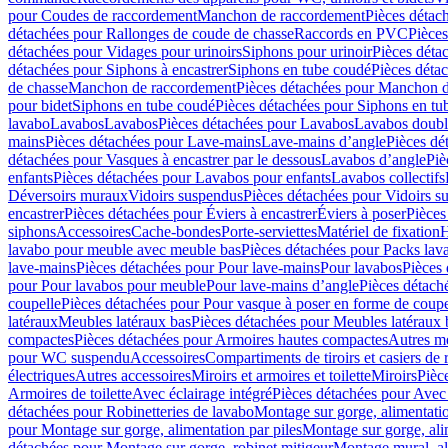
pour Coudes de raccordement
Manchon de raccordement
Pièces détac
détachées pour Rallonges de coude de chasse
Raccords en PVC
Pièce
détachées pour Vidages pour urinoirs
Siphons pour urinoir
Pièces déta
détachées pour Siphons à encastrer
Siphons en tube coudé
Pièces déta
de chasse
Manchon de raccordement
Pièces détachées pour Manchon 
pour bidet
Siphons en tube coudé
Pièces détachées pour Siphons en tu
lavabo
Lavabos
Lavabos
Pièces détachées pour Lavabos
Lavabos doubl
mains
Pièces détachées pour Lave-mains
Lave-mains d’angle
Pièces dé
détachées pour Vasques à encastrer par le dessous
Lavabos d’angle
Piè
enfants
Pièces détachées pour Lavabos pour enfants
Lavabos collectifs
Déversoirs muraux
Vidoirs suspendus
Pièces détachées pour Vidoirs s
encastrer
Pièces détachées pour Éviers à encastrer
Éviers à poser
Pièces
siphons
Accessoires
Cache-bondes
Porte-serviettes
Matériel de fixation
H
lavabo pour meuble avec meuble bas
Pièces détachées pour Packs la
lave-mains
Pièces détachées pour Pour lave-mains
Pour lavabos
Pièces
pour Pour lavabos pour meuble
Pour lave-mains d’angle
Pièces détach
coupelle
Pièces détachées pour Pour vasque à poser en forme de coupe
latéraux
Meubles latéraux bas
Pièces détachées pour Meubles latéraux 
compactes
Pièces détachées pour Armoires hautes compactes
Autres m
pour WC suspendu
Accessoires
Compartiments de tiroirs et casiers de
électriques
Autres accessoires
Miroirs et armoires et toilette
Miroirs
Pièc
Armoires de toilette
Avec éclairage intégré
Pièces détachées pour Avec 
détachées pour Robinetteries de lavabo
Montage sur gorge, alimentatio
pour Montage sur gorge, alimentation par piles
Montage sur gorge, ali
détachées pour Montage sur gorge, robinet mitigeur
Montage mural, al