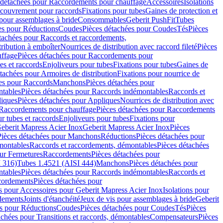
 détachées pour Raccordements pour chauffage
Accessoires
Isolations
couvrement pour raccords
Fixations pour tubes
Gaines de protection et
 pour assemblages à bride
Consommables
Geberit PushFit
Tubes
es pour Réductions
Coudes
Pièces détachées pour Coudes
Tés
Pièces
tachées pour Raccords et raccordements,
tribution à emboîter
Nourrices de distribution avec raccord fileté
Pièces
ffage
Pièces détachées pour Raccordements pour
s et raccords
Enjoliveurs pour tubes
Fixations pour tubes
Gaines de
tachées pour Armoires de distribution
Fixations pour nourrice de
es pour Raccords
Manchons
Pièces détachées pour
tables
Pièces détachées pour Raccords indémontables
Raccords et
iques
Pièces détachées pour Appliques
Nourrices de distribution avec
Raccordements pour chauffage
Pièces détachées pour Raccordements
 tubes et raccords
Enjoliveurs pour tubes
Fixations pour
eberit Mapress Acier Inox
Geberit Mapress Acier Inox
Pièces
Pièces détachées pour Manchons
Réductions
Pièces détachées pour
montables
Raccords et raccordements, démontables
Pièces détachées
ur Fermetures
Raccordements
Pièces détachées pour
 316)
Tubes 1.4521 (AISI 444)
Manchons
Pièces détachées pour
tables
Pièces détachées pour Raccords indémontables
Raccords et
ordements
Pièces détachées pour
s pour Accessoires pour Geberit Mapress Acier Inox
Isolations pour
rdements
Joints d'étanchéité
Jeux de vis pour assemblages à bride
Geberit
s pour Réductions
Coudes
Pièces détachées pour Coudes
Tés
Pièces
achées pour Transitions et raccords, démontables
Compensateurs
Pièces