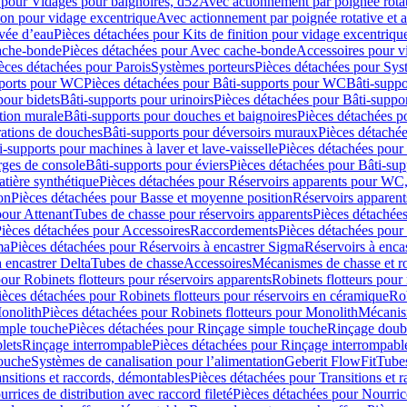
 pour Vidages pour baignoires, d52
Avec actionnement par poignée rota
tion pour vidage excentrique
Avec actionnement par poignée rotative et a
ivée d’eau
Pièces détachées pour Kits de finition pour vidage excentrique
ache-bonde
Pièces détachées pour Avec cache-bonde
Accessoires pour v
èces détachées pour Parois
Systèmes porteurs
Pièces détachées pour Sys
pports pour WC
Pièces détachées pour Bâti-supports pour WC
Bâti-suppo
pour bidets
Bâti-supports pour urinoirs
Pièces détachées pour Bâti-suppor
tion murale
Bâti-supports pour douches et baignoires
Pièces détachées p
rations de douches
Bâti-supports pour déversoirs muraux
Pièces détaché
i-supports pour machines à laver et lave-vaisselle
Pièces détachées pour 
rges de console
Bâti-supports pour éviers
Pièces détachées pour Bâti-sup
tière synthétique
Pièces détachées pour Réservoirs apparents pour WC,
on
Pièces détachées pour Basse et moyenne position
Réservoirs apparent
pour Attenant
Tubes de chasse pour réservoirs apparents
Pièces détachées
ièces détachées pour Accessoires
Raccordements
Pièces détachées pou
ma
Pièces détachées pour Réservoirs à encastrer Sigma
Réservoirs à enc
 encastrer Delta
Tubes de chasse
Accessoires
Mécanismes de chasse et rob
our Robinets flotteurs pour réservoirs apparents
Robinets flotteurs pour 
ièces détachées pour Robinets flotteurs pour réservoirs en céramique
Rob
Monolith
Pièces détachées pour Robinets flotteurs pour Monolith
Mécanis
imple touche
Pièces détachées pour Rinçage simple touche
Rinçage doub
lets
Rinçage interrompable
Pièces détachées pour Rinçage interrompabl
touche
Systèmes de canalisation pour l’alimentation
Geberit FlowFit
Tube
nsitions et raccords, démontables
Pièces détachées pour Transitions et 
rrices de distribution avec raccord fileté
Pièces détachées pour Nourrice