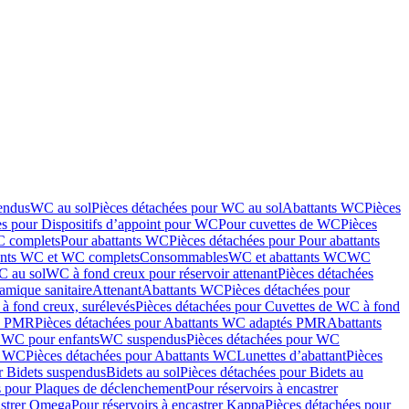
endus
WC au sol
Pièces détachées pour WC au sol
Abattants WC
Pièces
es pour Dispositifs d’appoint pour WC
Pour cuvettes de WC
Pièces
C complets
Pour abattants WC
Pièces détachées pour Pour abattants
ants WC et WC complets
Consommables
WC et abattants WC
WC
C au sol
WC à fond creux pour réservoir attenant
Pièces détachées
amique sanitaire
Attenant
Abattants WC
Pièces détachées pour
à fond creux, surélevés
Pièces détachées pour Cuvettes de WC à fond
és PMR
Pièces détachées pour Abattants WC adaptés PMR
Abattants
r WC pour enfants
WC suspendus
Pièces détachées pour WC
s WC
Pièces détachées pour Abattants WC
Lunettes d’abattant
Pièces
r Bidets suspendus
Bidets au sol
Pièces détachées pour Bidets au
s pour Plaques de déclenchement
Pour réservoirs à encastrer
astrer Omega
Pour réservoirs à encastrer Kappa
Pièces détachées pour