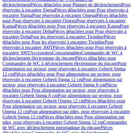
déclenchement
Pièces détachées pour Plaques de déclenchement
Pour
réservoirs à encastrer Sigma
Pièces détachées pour Pour réservoirs à
encastrer Sigma
Pour réservoirs à encastrer Omega
Pièces détachées
pour Pour réservoirs à encastrer Omega
Pour réservoirs à encastrer
Kappa
Pièces détachées pour Pour réservoirs à encastrer Kappa
Pour
réservoirs à encastrer Delta
Pièces détachées pour Pour réservoirs à
encastrer Delta
Pour les réservoirs à encastrer Twinline
Pièces
détachées pour Pour les réservoirs à encastrer Twinline
Pour
réservoirs à encastrer 300T
Pièces détachées pour Pour réservoirs à
encastrer 300T
Accessoires
Consommables
Commandes de WC à
déclenchement électronique du rinçage
Pièces détachées pour
Commandes de WC à déclenchement électronique du rinçage
Pour
alimentation sur secteur, pour réservoirs à encastrer Geberit Sigma
12 cm
Pièces détachées pour Pour alimentation sur secteur, pour
réservoirs à encastrer Geberit Sigma 12 cm
Pour alimentation sur
secteur, pour réservoirs à encastrer Geberit Sigma 8 cm
Pièces
détachées pour Pour alimentation sur secteur, pour réservoirs à
encastrer Geberit Sigma 8 cm
Pour alimentation sur secteur, pour
réservoirs à encastrer Geberit Omega 12 cm
Pièces détachées pour
Pour alimentation sur secteur, pour réservoirs à encastrer Geberit
Omega 12 cm
Pour alimentation par piles, pour réservoirs à encastrer
Geberit Sigma 12 cm
Pièces détachées pour Pour alimentation par
piles, pour réservoirs à encastrer Geberit Sigma 12 cm
Commandes
de WC avec déclenchement pneumatique du rinçage
Pièces
détachées pour Commandes de WC avec déclenchement