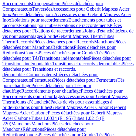
Raccordements
Compensateurs
Pièces détachées pour
Compensateurs
Traversées
Accessoires pour Geberit Mapress Acier
Inox
Pièces détachées pour Accessoires pour Geberit Mapress Acier
Inox
Isolations pour raccordements
Etanchements pour tubes et
raccords
Fixations pour tubes
Fixations de raccordements
Pièces
détachées pour Fixations de raccordements
Joints d'étanchéité
Jeux de
vis pour assemblages à bride
Geberit Mapress Therm
Tubes
Therm
Raccords
Pièces détachées pour Raccords
Manchons
Pièces
détachées pour Manchons
Réductions
Pièces détachées pour
Réductions
Coudes
Pièces détachées pour Coudes
Tés
Pièces
détachées pour Tés
Transitions indémontables
Pièces détachées pour
Transitions indémontables
Transitions et raccords, démontables
Pièces
détachées pour Transitions et raccords,
démontables
Compensateurs
Pièces détachées pour
Compensateurs
Fermetures
Pièces détachées pour Fermetures
Tés
pour chauffage
Pièces détachées pour Tés pour
chauffage
Raccordements pour chauffage
Pièces détachées pour
Raccordements pour chauffage
Accessoires pour Geberit Mapress
Therm
Joints d’étanchéité
Packs de vis pour assemblages à
bride
Fixations pour tubes
Geberit Mapress Acier Carbone
Geberit
Mapress Acier Carbone
Pièces détachées pour Geberit Mapress
Acier Carbone
Tubes 1.0034 (E 195)
Tubes 1.0215 (E
220)
Mamelons
Manchons
Pièces détachées pour
Manchons
Réductions
Pièces détachées pour
Réductions
Coudes
Pièces détachées pour Coudes
Tés
Pièces