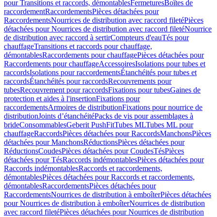
pour Transitions et raccords, démontables
Fermetures
Boîtes de
raccordement
Raccordements
Pièces détachées pour
Raccordements
Nourrices de distribution avec raccord fileté
Pièces
détachées pour Nourrices de distribution avec raccord fileté
Nourrice
de distribution avec raccord à sertir
Compteurs d'eau
Tés pour
chauffage
Transitions et raccords pour chauffage,
démontables
Raccordements pour chauffage
Pièces détachées pour
Raccordements pour chauffage
Accessoires
Isolations pour tubes et
raccords
Isolations pour raccordements
Étanchéités pour tubes et
raccords
Étanchéités pour raccords
Recouvrements pour
tubes
Recouvrement pour raccords
Fixations pour tubes
Gaines de
protection et aides à l'insertion
Fixations pour
raccordements
Armoires de distribution
Fixations pour nourrice de
distribution
Joints d’étanchéité
Packs de vis pour assemblages à
bride
Consommables
Geberit PushFit
Tubes ML
Tubes ML pour
chauffage
Raccords
Pièces détachées pour Raccords
Manchons
Pièces
détachées pour Manchons
Réductions
Pièces détachées pour
Réductions
Coudes
Pièces détachées pour Coudes
Tés
Pièces
détachées pour Tés
Raccords indémontables
Pièces détachées pour
Raccords indémontables
Raccords et raccordements,
démontables
Pièces détachées pour Raccords et raccordements,
démontables
Raccordements
Pièces détachées pour
Raccordements
Nourrices de distribution à emboîter
Pièces détachées
pour Nourrices de distribution à emboîter
Nourrices de distribution
avec raccord fileté
Pièces détachées pour Nourrices de distribution