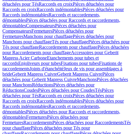
détachées pour Tés
Raccords en croix
Pièces détachées pour
Raccords en croix
Raccords indémontables
Pièces détachées pour
Raccords indémontables
Raccords et raccordements,
démontables
Pièces détachées pour Raccords et raccordements,
démontables
Compensateurs
Pièces détachées pour
Compensateurs
Fermetures
Pièces détachées pour
Fermetures
Manchons pour chauffage
Pièces détachées pour
Manchons pour chauffage
Tés pour chauffage
Pièces détachées pour
Tés pour chauffage
Raccordements pour chauffage
Pièces détachées
pour Raccordements pour chauffage
Accessoires pour Geberit
Mapress Acier Carbone
Etanchements pour tubes et
raccords
Enjoliveurs pour tubes
Fixations pour tubes
Fixations de
raccordements
Joints d'étanchéité
Jeux de vis pour assemblages à
bride
Geberit Mapress Cuivre
Geberit Mapress Cuivre
Pièces
détachées pour Geberit Mapress Cuivre
Manchons
Pièces détachées
pour Manchons
Réductions
Pièces détachées pour
Réductions
Coudes
Pièces détachées pour Coudes
Tés
Pièces
détachées pour Tés
Raccords en croix
Pièces détachées pour
Raccords en croix
Raccords indémontables
Pièces détachées pour
Raccords indémontables
Raccords et raccordements,
démontables
Pièces détachées pour Raccords et raccordements,
démontables
Fermetures
Pièces détachées pour
Fermetures
Raccordements
Pièces détachées pour Raccordements
Tés
pour chauffage
Pièces détachées pour Tés pour
chauffage
Raccordements pour chauffage
Pièces détachées pour