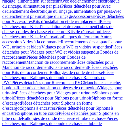
rinçage, alimentation sur secteur
Avec déclenchement électronique
du rinçage, alimentation par piles
Pièces détachées pour Avec
déclenchement électronique du rinçage, alimentation par piles
Avec
déclenchement pneumatique du rinçage
Accessoires
Pièces détachées
pour Accessoires
Kits d’installation et de remplacement
Pièces
détachées pour Kits d’installation et de remplacement
Tubes de
chasse, coudes de chasse et raccords
Kits de rénovation
Pièces
détachées pour Kits de rénovation
Plaques de fermeture
Autres
accessoires
Aides à la commande
Raccordements des appareils pour
WC, urinoirs et bidets
Vidages pour WC et vidoirs suspendus
Pièces
détachées pour Vidages pour WC et vidoirs suspendus
Coudes de
raccordement
Pièces détachées pour Coudes de
raccordement
Manchon de raccordement
Pièces détachées pour
Manchon de raccordement
Kits de raccordement
Pièces détachées
pour Kits de raccordement
Rallonges de coude de chasse
Pièces
détachées pour Rallonges de coude de chasse
Raccords en
PVC
Pièces détachées pour Raccords en PVC
Manchettes et cache-
boulons
Raccords de transition et pièces de connexion
Vidages pour
urinoirs
Pièces détachées pour Vidages pour urinoirs
Siphons pour
urinoir
Pièces détachées pour Siphons pour urinoir
Siphons en forme
d’escargot
Pièces détachées pour Siphons en forme
d’escargot
Siphons à encastrer
Pièces détachées pour Siphons à
encastrer
Siphons en tube coudé
Pièces détachées pour Siphons en
tube coudé
Rallonges de coude de chasse et tube de chasse
Pièces
détachées pour Rallonges de coude de chasse et tube de