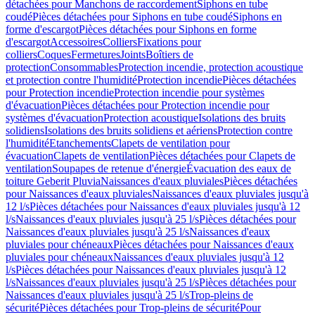
détachées pour Manchons de raccordement
Siphons en tube
coudé
Pièces détachées pour Siphons en tube coudé
Siphons en
forme d'escargot
Pièces détachées pour Siphons en forme
d'escargot
Accessoires
Colliers
Fixations pour
colliers
Coques
Fermetures
Joints
Boîtiers de
protection
Consommables
Protection incendie, protection acoustique
et protection contre l'humidité
Protection incendie
Pièces détachées
pour Protection incendie
Protection incendie pour systèmes
d'évacuation
Pièces détachées pour Protection incendie pour
systèmes d'évacuation
Protection acoustique
Isolations des bruits
solidiens
Isolations des bruits solidiens et aériens
Protection contre
l'humidité
Etanchements
Clapets de ventilation pour
évacuation
Clapets de ventilation
Pièces détachées pour Clapets de
ventilation
Soupapes de retenue d'énergie
Évacuation des eaux de
toiture Geberit Pluvia
Naissances d'eaux pluviales
Pièces détachées
pour Naissances d'eaux pluviales
Naissances d'eaux pluviales jusqu'à
12 l/s
Pièces détachées pour Naissances d'eaux pluviales jusqu'à 12
l/s
Naissances d'eaux pluviales jusqu'à 25 l/s
Pièces détachées pour
Naissances d'eaux pluviales jusqu'à 25 l/s
Naissances d'eaux
pluviales pour chéneaux
Pièces détachées pour Naissances d'eaux
pluviales pour chéneaux
Naissances d'eaux pluviales jusqu'à 12
l/s
Pièces détachées pour Naissances d'eaux pluviales jusqu'à 12
l/s
Naissances d'eaux pluviales jusqu'à 25 l/s
Pièces détachées pour
Naissances d'eaux pluviales jusqu'à 25 l/s
Trop-pleins de
sécurité
Pièces détachées pour Trop-pleins de sécurité
Pour