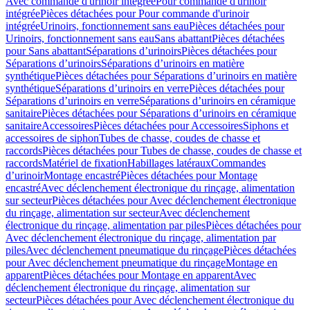
Avec commande d'urinoir intégrée
Pour commande d'urinoir
intégrée
Pièces détachées pour Pour commande d'urinoir
intégrée
Urinoirs, fonctionnement sans eau
Pièces détachées pour
Urinoirs, fonctionnement sans eau
Sans abattant
Pièces détachées
pour Sans abattant
Séparations d’urinoirs
Pièces détachées pour
Séparations d’urinoirs
Séparations d’urinoirs en matière
synthétique
Pièces détachées pour Séparations d’urinoirs en matière
synthétique
Séparations d’urinoirs en verre
Pièces détachées pour
Séparations d’urinoirs en verre
Séparations d’urinoirs en céramique
sanitaire
Pièces détachées pour Séparations d’urinoirs en céramique
sanitaire
Accessoires
Pièces détachées pour Accessoires
Siphons et
accessoires de siphon
Tubes de chasse, coudes de chasse et
raccords
Pièces détachées pour Tubes de chasse, coudes de chasse et
raccords
Matériel de fixation
Habillages latéraux
Commandes
dʼurinoir
Montage encastré
Pièces détachées pour Montage
encastré
Avec déclenchement électronique du rinçage, alimentation
sur secteur
Pièces détachées pour Avec déclenchement électronique
du rinçage, alimentation sur secteur
Avec déclenchement
électronique du rinçage, alimentation par piles
Pièces détachées pour
Avec déclenchement électronique du rinçage, alimentation par
piles
Avec déclenchement pneumatique du rinçage
Pièces détachées
pour Avec déclenchement pneumatique du rinçage
Montage en
apparent
Pièces détachées pour Montage en apparent
Avec
déclenchement électronique du rinçage, alimentation sur
secteur
Pièces détachées pour Avec déclenchement électronique du