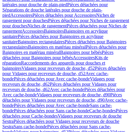
latérales pour douche de plain-pied
Pièces détachées pour
Séparations de douche latérales pour douche de plain-
pied
Accessoires
Pièces détachées pour Accessoires
Niches de
rangement pour douches
Pièces détachées pour Niches de rangement
pour douches
Niches de rangement
Pièces détachées pour Niches de
rangement
Accessoires
Baignoires
Baignoires en acrylique
sanitaire
Pièces détachées pour Baignoires en acrylique
sanitaire
Baignoires rectangulaires
Pièces détachées pour Baignoires
rectangulaires
Baignoires en matériau minéral
Pièces détachées pour
Baignoires en matériau minéral
Baignoires pour bébés
Pièces
détachées pour Baignoires pour bébés
Accessoires
Kits de
réparation
Raccordements des appareils pour douches et
baignoires
Vidages pour receveurs de douche, d52
Pièces détachées
pour Vidages pour receveurs de douche, d52
Avec cache-
bonde
Pièces détachées pour Avec cache-bonde
Vidages pour
receveurs de douche, d62
Pièces détachées pour Vidages pour
receveurs de douche, d62
Avec cache-bonde
Pièces détachées pour
Avec cache-bonde
Vidages pour receveurs de douche, d90
Pièces
détachées pour Vidages pour receveurs de douche, d90
Avec cache-
bonde
Pièces détachées pour Avec cache-bonde
Sans cache-
bonde
Pièces détachées pour Sans cache-bonde
Cache-bondes
Pièces
détachées pour Cache-bondes
Vidages pour receveurs de douche
Sestra
Pièces détachées pour Vidages pour receveurs de douche
Sestra
Sans cache-bonde
Pièces détachées pour Sans cache-
bonde
Vidages pour baignoires, d52
Pièces détachées pour Vidages