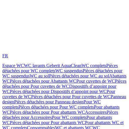
FR
Espace WC
WC lavants Geberit AquaClean
WC complets
Pièces
détachées pour WC complets
WC suspendus
Pièces détachées pour
WC suspendus
WC au sol
Pièces détachées pour WC au sol
Abattants
WC
Pièces détachées pour Abattants WC
Pour cuvettes de WC
Pièces
détachées pour Pour cuvettes de WC
Dispositifs d’appoint pour
WC
Pièces détachées pour Dispositifs d’appoint pour WC
Pour
cuvettes de WC
Pièces détachées pour Pour cuvettes de WC
Panneau
design
Pièces détachées pour Panneau design
Pour WC
complets
Pièces détachées pour Pour WC complets
Pour abattants
WC
Pièces détachées pour Pour abattants WC
Accessoires
Pièces
détachées pour Accessoires
Pour WC complets
Pour abattants
WC
Pièces détachées pour Pour abattants WC
Pour abattants WC et
WC complets
Consommables
WC et abattants WC
WC