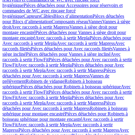
hygiénique
Pièces détachées pour Accessoires pour réservoirs et
commandes de WC avec rinçage forcé
hygiénique
Capteurs
Câbles
Blocs d’alimentation
Pièces détachées
pour Blocs d’alimentation
Composants réseau
Vannes
Vannes à siège
droit
Avec raccords à sertir Mapress
Vannes à siège droit pour
montage encastré
Pièces détachées pour Vannes à siège droit pour
montage encastré
Avec raccords à sertir Mepla
Pièces détachées pour
Avec raccords à sertir Mepla
Avec raccords à sertir Mapress
Avec
raccords filetés
Pièces détachées pour Avec raccords filetés
Vannes à
siège incliné
Pièces détachées pour Vannes à siège incliné
Avec
raccords à sertir FlowFit
Pièces détachées pour Avec raccords à sertir
FlowFit
Avec raccords à sertir Mepla
Pièces détachées pour Avec
raccords à sertir Mepla
Avec raccords à sertir Mapress
Pièces
détachées pour Avec raccords à sertir Mapress
Vannes de
prélèvement
Robinets de vidange
Robinets à boisseau
sphérique
Pièces détachées pour Robinets à boisseau sphérique
Avec
raccords à sertir FlowFit
Pièces détachées pour Avec raccords à sertir
FlowFit
Avec raccords à sertir Mepla
Pièces détachées pour Avec
raccords à sertir Mepla
Avec raccords à sertir Mapress
Pièces
détachées pour Avec raccords à sertir Mapress
Robinets à boisseau
sphérique pour montage encastré
Pièces détachées pour Robinets à
boisseau sphérique pour montage encastré
Avec raccords à sertir
FlowFit
Avec raccords à sertir Mepla
Avec raccords à sertir
Mapress
Pièces détachées pour Avec raccords à sertir Mapress
Avec