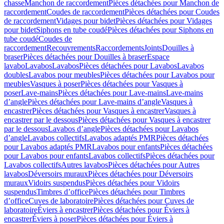
chasse
Manchon de raccordement
Pièces détachées pour Manchon de
raccordement
Coudes de raccordement
Pièces détachées pour Coudes
de raccordement
Vidages pour bidet
Pièces détachées pour Vidages
pour bidet
Siphons en tube coudé
Pièces détachées pour Siphons en
tube coudé
Coudes de
raccordement
Recouvrements
Raccordements
Joints
Douilles à
braser
Pièces détachées pour Douilles à braser
Espace
lavabo
Lavabos
Lavabos
Pièces détachées pour Lavabos
Lavabos
doubles
Lavabos pour meubles
Pièces détachées pour Lavabos pour
meubles
Vasques à poser
Pièces détachées pour Vasques à
poser
Lave-mains
Pièces détachées pour Lave-mains
Lave-mains
d’angle
Pièces détachées pour Lave-mains d’angle
Vasques à
encastrer
Pièces détachées pour Vasques à encastrer
Vasques à
encastrer par le dessous
Pièces détachées pour Vasques à encastrer
par le dessous
Lavabos d’angle
Pièces détachées pour Lavabos
d’angle
Lavabos collectifs
Lavabos adaptés PMR
Pièces détachées
pour Lavabos adaptés PMR
Lavabos pour enfants
Pièces détachées
pour Lavabos pour enfants
Lavabos collectifs
Pièces détachées pour
Lavabos collectifs
Autres lavabos
Pièces détachées pour Autres
lavabos
Déversoirs muraux
Pièces détachées pour Déversoirs
muraux
Vidoirs suspendus
Pièces détachées pour Vidoirs
suspendus
Timbres dʼoffice
Pièces détachées pour Timbres
dʼoffice
Cuves de laboratoire
Pièces détachées pour Cuves de
laboratoire
Éviers à encastrer
Pièces détachées pour Éviers à
encastrer
Éviers à poser
Pièces détachées pour Éviers à