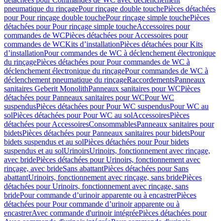
pneumatique du rinçage
Pour rinçage double touche
Pièces détachées
pour Pour rinçage double touche
Pour rinçage simple touche
Pièces
détachées pour Pour rinçage simple touche
Accessoires pour
commandes de WC
Pièces détachées pour Accessoires pour
commandes de WC
Kits d’installation
Pièces détachées pour Kits
d’installation
Pour commandes de WC à déclenchement électronique
du rinçage
Pièces détachées pour Pour commandes de WC à
déclenchement électronique du rinçage
Pour commandes de WC à
déclenchement pneumatique du rinçage
Raccordements
Panneaux
sanitaires Geberit Monolith
Panneaux sanitaires pour WC
Pièces
détachées pour Panneaux sanitaires pour WC
Pour WC
suspendus
Pièces détachées pour Pour WC suspendus
Pour WC au
sol
Pièces détachées pour Pour WC au sol
Accessoires
Pièces
détachées pour Accessoires
Consommables
Panneaux sanitaires pour
bidets
Pièces détachées pour Panneaux sanitaires pour bidets
Pour
bidets suspendus et au sol
Pièces détachées pour Pour bidets
suspendus et au sol
Urinoirs
Urinoirs, fonctionnement avec rinçage,
avec bride
Pièces détachées pour Urinoirs, fonctionnement avec
rinçage, avec bride
Sans abattant
Pièces détachées pour Sans
abattant
Urinoirs, fonctionnement avec rinçage, sans bride
Pièces
détachées pour Urinoirs, fonctionnement avec rinçage, sans
bride
Pour commande d’urinoir apparente ou à encastrer
Pièces
détachées pour Pour commande d’urinoir apparente ou à
encastrer
Avec commande d'urinoir intégrée
Pièces détachées pour