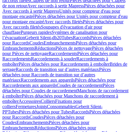
raccords filetés
Clapets de non retour
Pièces détachées pour Clapets
de non retour
Avec raccords à sertir Mapress
Pièces détachées pour
Avec raccords à sertir Mapress
Unités pour compteur d'eau pour
montage encastré
Pièces détachées pour Unités pour compteur d'eau
pour montage encastré
Avec raccords filetés
Pièces détachées pour
Avec raccords filetés
Soupapes d'évacuation d'air pour
chauffage
Purgeurs rapides
Systèmes de canalisation pour
l’évacuation
Geberit Silent-db20
Tubes
Raccords
Pièces détachées
pour Raccords
Coudes
Embranchements
Pièces détachées pour
Embranchements
Réductions
Pièces de nettoyage
Pièces détachées
pour Pièces de nettoyage
Raccordements
Pièces détachées pour
Raccordements
Raccordements à souder
Raccordements à
emboîter
Pièces détachées pour Raccordements à emboîter
Brides de
serrage
Raccords de transition sur d’autres matériaux
Pièces
détachées pour Raccords de transition sur d’autres
matériaux
Raccordements aux appareils
Pièces détachées pour
Raccordements aux appareils
Coudes de raccordement
Pièces
détachées pour Coudes de raccordement
Manchons de raccordement
à emboîter
Pièces détachées pour Manchons de raccordement à
emboîter
Accessoires
Colliers
Fixations pour
colliers
Fermetures
Joints
Consommables
Geberit Silent-
PP
Tubes
Pièces détachées pour Tubes
Raccords
Pièces détachées
pour Raccords
Coudes
Pièces détachées pour
Coudes
Embranchements
Pièces détachées pour
Embranchements
Réductions
Pièces détachées pour