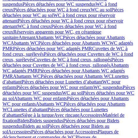
suspendus
Pièces détachées pour WC suspendus
WC à fond
creux
Pièces détachées pour WC à fond creux
WC au sol
Pièces
détachées pour WC au sol
WC à fond creux pour réservoir
attenant
Pièces détachées pour WC à fond creux pour réservoir
attenant
WC à fond creux
Pièces détachées pour WC à fond
creux
Réservoirs apparents pour WC, en céramique
sanitaire
Attenant
Abattants WC
Pièces détachées pour Abattants
WC
Abattants WC
Pièces détachées pour Abattants WC
WC adaptés
PMR
Pièces détachées pour WC adaptés PMR
Cuvettes de WC à
fond creux, surélevés
Pièces détachées pour Cuvettes de WC à fond
creux, surélevés
Cuvettes de WC à fond creux, rallongés
Pièces
détachées pour Cuvettes de WC à fond creux, rallongés
Abattants
WC adaptés PMR
Pièces détachées pour Abattants WC adaptés
PMR
Abattants WC
Pièces détachées pour Abattants WC
Lunettes
d’abattant
Pièces détachées pour Lunettes d’abattant
WC pour
enfants
Pièces détachées pour WC pour enfants
WC suspendus
Pièces
détachées pour WC suspendus
WC au sol
Pièces détachées pour WC
au sol
Abattants WC pour enfants
Pièces détachées pour Abattants
WC pour enfants
Abattants WC
Pièces détachées pour Abattants
WC
Lunettes d’abattant
Pièces détachées pour Lunettes
d’abattant
Siège à la turque
Avec rinçage
Accessoires
Matériel de
fixation
Bidets
Bidets suspendus
Pièces détachées pour Bidets
suspendus
Bidets au sol
Pièces détachées pour Bidets au
sol
Accessoires
Pièces détachées pour Accessoires
Plaques de
déclenchement et commandes de WC
Plaques de