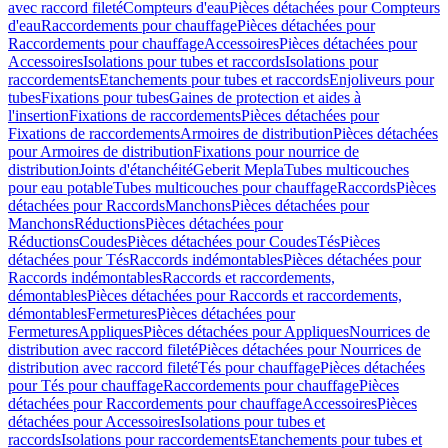
avec raccord fileté
Compteurs d'eau
Pièces détachées pour Compteurs
d'eau
Raccordements pour chauffage
Pièces détachées pour
Raccordements pour chauffage
Accessoires
Pièces détachées pour
Accessoires
Isolations pour tubes et raccords
Isolations pour
raccordements
Etanchements pour tubes et raccords
Enjoliveurs pour
tubes
Fixations pour tubes
Gaines de protection et aides à
l'insertion
Fixations de raccordements
Pièces détachées pour
Fixations de raccordements
Armoires de distribution
Pièces détachées
pour Armoires de distribution
Fixations pour nourrice de
distribution
Joints d'étanchéité
Geberit Mepla
Tubes multicouches
pour eau potable
Tubes multicouches pour chauffage
Raccords
Pièces
détachées pour Raccords
Manchons
Pièces détachées pour
Manchons
Réductions
Pièces détachées pour
Réductions
Coudes
Pièces détachées pour Coudes
Tés
Pièces
détachées pour Tés
Raccords indémontables
Pièces détachées pour
Raccords indémontables
Raccords et raccordements,
démontables
Pièces détachées pour Raccords et raccordements,
démontables
Fermetures
Pièces détachées pour
Fermetures
Appliques
Pièces détachées pour Appliques
Nourrices de
distribution avec raccord fileté
Pièces détachées pour Nourrices de
distribution avec raccord fileté
Tés pour chauffage
Pièces détachées
pour Tés pour chauffage
Raccordements pour chauffage
Pièces
détachées pour Raccordements pour chauffage
Accessoires
Pièces
détachées pour Accessoires
Isolations pour tubes et
raccords
Isolations pour raccordements
Etanchements pour tubes et