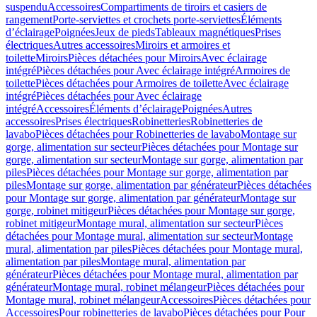
suspendu
Accessoires
Compartiments de tiroirs et casiers de
rangement
Porte-serviettes et crochets porte-serviettes
Éléments
d’éclairage
Poignées
Jeux de pieds
Tableaux magnétiques
Prises
électriques
Autres accessoires
Miroirs et armoires et
toilette
Miroirs
Pièces détachées pour Miroirs
Avec éclairage
intégré
Pièces détachées pour Avec éclairage intégré
Armoires de
toilette
Pièces détachées pour Armoires de toilette
Avec éclairage
intégré
Pièces détachées pour Avec éclairage
intégré
Accessoires
Éléments d’éclairage
Poignées
Autres
accessoires
Prises électriques
Robinetteries
Robinetteries de
lavabo
Pièces détachées pour Robinetteries de lavabo
Montage sur
gorge, alimentation sur secteur
Pièces détachées pour Montage sur
gorge, alimentation sur secteur
Montage sur gorge, alimentation par
piles
Pièces détachées pour Montage sur gorge, alimentation par
piles
Montage sur gorge, alimentation par générateur
Pièces détachées
pour Montage sur gorge, alimentation par générateur
Montage sur
gorge, robinet mitigeur
Pièces détachées pour Montage sur gorge,
robinet mitigeur
Montage mural, alimentation sur secteur
Pièces
détachées pour Montage mural, alimentation sur secteur
Montage
mural, alimentation par piles
Pièces détachées pour Montage mural,
alimentation par piles
Montage mural, alimentation par
générateur
Pièces détachées pour Montage mural, alimentation par
générateur
Montage mural, robinet mélangeur
Pièces détachées pour
Montage mural, robinet mélangeur
Accessoires
Pièces détachées pour
Accessoires
Pour robinetteries de lavabo
Pièces détachées pour Pour