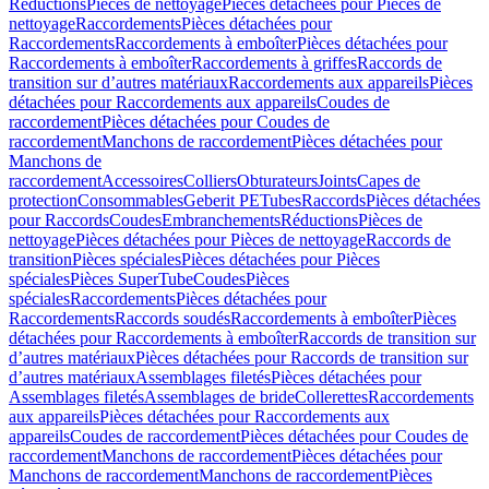
Réductions
Pièces de nettoyage
Pièces détachées pour Pièces de
nettoyage
Raccordements
Pièces détachées pour
Raccordements
Raccordements à emboîter
Pièces détachées pour
Raccordements à emboîter
Raccordements à griffes
Raccords de
transition sur d’autres matériaux
Raccordements aux appareils
Pièces
détachées pour Raccordements aux appareils
Coudes de
raccordement
Pièces détachées pour Coudes de
raccordement
Manchons de raccordement
Pièces détachées pour
Manchons de
raccordement
Accessoires
Colliers
Obturateurs
Joints
Capes de
protection
Consommables
Geberit PE
Tubes
Raccords
Pièces détachées
pour Raccords
Coudes
Embranchements
Réductions
Pièces de
nettoyage
Pièces détachées pour Pièces de nettoyage
Raccords de
transition
Pièces spéciales
Pièces détachées pour Pièces
spéciales
Pièces SuperTube
Coudes
Pièces
spéciales
Raccordements
Pièces détachées pour
Raccordements
Raccords soudés
Raccordements à emboîter
Pièces
détachées pour Raccordements à emboîter
Raccords de transition sur
d’autres matériaux
Pièces détachées pour Raccords de transition sur
d’autres matériaux
Assemblages filetés
Pièces détachées pour
Assemblages filetés
Assemblages de bride
Collerettes
Raccordements
aux appareils
Pièces détachées pour Raccordements aux
appareils
Coudes de raccordement
Pièces détachées pour Coudes de
raccordement
Manchons de raccordement
Pièces détachées pour
Manchons de raccordement
Manchons de raccordement
Pièces