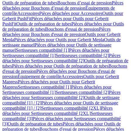
Outils de préparation de tubes
Bouchons d’essai de pression
Pièces
détachées pour Bouchons d’essai de pression
Équipements de
contrôle
Accessoires
Pièces détachées pour Accessoires
Outils pour
Geberit PushFit
Pièces détachées pour Outils pour Geberit
PushFit
Outils de préparation de tubes
Pièces détachées pour Outils
de préparation de tubes
Bouchons d'essai de pression
Pièces
détachées pour Bouchons d'essai de pression
Outils pour Geberit
Mepla
Pièces détachées pour Outils pour Geberit Mepla
Outils de
sertissage manuel
Pièces détachées pour Outils de sertissage
manuel
Sertisseuses compatibilité [1]
Pièces détachées pour
Sertisseuses compatibilité [1]
Sertisseuses compatibilité [2]
Pièces
détachées pour Sertisseuses compatibilité [2]
Outils de préparation de
tubes
Pièces détachées pour Outils de préparation de tubes
Bouchons
d'essai de pression
Pièces détachées pour Bouchons d'essai de
pression
Équipement de contrôle
Accessoires
Outils pour Geberit
Mapress
Pièces détachées pour Outils pour Geberit
Mapress
Sertisseuses compatibilité [1]
Pièces détachées pour
Sertisseuses compatibilité [1]
Sertisseuses compatibilité [2]
Pièces
détachées pour Sertisseuses compatibilité [2]
Outils de sertissage
compatibilité [1] / [2]
Pièces détachées pour Outils de sertissage
compatibilité [1] / [2]
Sertisseuses compatibilité [2XL]
Pièces
détachées pour Sertisseuses compatibilité [2XL]
Sertisseuses
compatibilité [3]
Pièces détachées pour Sertisseuses compatibilité
[3]
Outils de préparation de tubes
Pièces détachées pour Outils de
préparation de tubes
Bouchons d'essai de pression
Pièces détachées