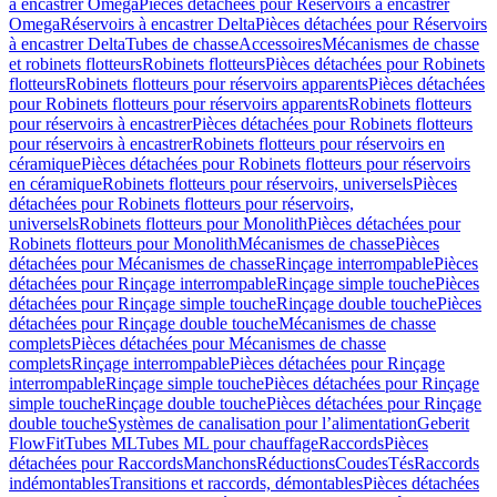
à encastrer Omega
Pièces détachées pour Réservoirs à encastrer
Omega
Réservoirs à encastrer Delta
Pièces détachées pour Réservoirs
à encastrer Delta
Tubes de chasse
Accessoires
Mécanismes de chasse
et robinets flotteurs
Robinets flotteurs
Pièces détachées pour Robinets
flotteurs
Robinets flotteurs pour réservoirs apparents
Pièces détachées
pour Robinets flotteurs pour réservoirs apparents
Robinets flotteurs
pour réservoirs à encastrer
Pièces détachées pour Robinets flotteurs
pour réservoirs à encastrer
Robinets flotteurs pour réservoirs en
céramique
Pièces détachées pour Robinets flotteurs pour réservoirs
en céramique
Robinets flotteurs pour réservoirs, universels
Pièces
détachées pour Robinets flotteurs pour réservoirs,
universels
Robinets flotteurs pour Monolith
Pièces détachées pour
Robinets flotteurs pour Monolith
Mécanismes de chasse
Pièces
détachées pour Mécanismes de chasse
Rinçage interrompable
Pièces
détachées pour Rinçage interrompable
Rinçage simple touche
Pièces
détachées pour Rinçage simple touche
Rinçage double touche
Pièces
détachées pour Rinçage double touche
Mécanismes de chasse
complets
Pièces détachées pour Mécanismes de chasse
complets
Rinçage interrompable
Pièces détachées pour Rinçage
interrompable
Rinçage simple touche
Pièces détachées pour Rinçage
simple touche
Rinçage double touche
Pièces détachées pour Rinçage
double touche
Systèmes de canalisation pour l’alimentation
Geberit
FlowFit
Tubes ML
Tubes ML pour chauffage
Raccords
Pièces
détachées pour Raccords
Manchons
Réductions
Coudes
Tés
Raccords
indémontables
Transitions et raccords, démontables
Pièces détachées