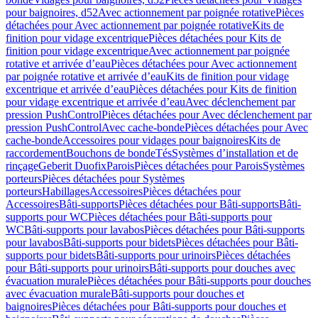
pour baignoires, d52
Avec actionnement par poignée rotative
Pièces
détachées pour Avec actionnement par poignée rotative
Kits de
finition pour vidage excentrique
Pièces détachées pour Kits de
finition pour vidage excentrique
Avec actionnement par poignée
rotative et arrivée d’eau
Pièces détachées pour Avec actionnement
par poignée rotative et arrivée d’eau
Kits de finition pour vidage
excentrique et arrivée d’eau
Pièces détachées pour Kits de finition
pour vidage excentrique et arrivée d’eau
Avec déclenchement par
pression PushControl
Pièces détachées pour Avec déclenchement par
pression PushControl
Avec cache-bonde
Pièces détachées pour Avec
cache-bonde
Accessoires pour vidages pour baignoires
Kits de
raccordement
Bouchons de bonde
Tés
Systèmes d’installation et de
rinçage
Geberit Duofix
Parois
Pièces détachées pour Parois
Systèmes
porteurs
Pièces détachées pour Systèmes
porteurs
Habillages
Accessoires
Pièces détachées pour
Accessoires
Bâti-supports
Pièces détachées pour Bâti-supports
Bâti-
supports pour WC
Pièces détachées pour Bâti-supports pour
WC
Bâti-supports pour lavabos
Pièces détachées pour Bâti-supports
pour lavabos
Bâti-supports pour bidets
Pièces détachées pour Bâti-
supports pour bidets
Bâti-supports pour urinoirs
Pièces détachées
pour Bâti-supports pour urinoirs
Bâti-supports pour douches avec
évacuation murale
Pièces détachées pour Bâti-supports pour douches
avec évacuation murale
Bâti-supports pour douches et
baignoires
Pièces détachées pour Bâti-supports pour douches et