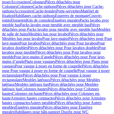
poser
Accessoires
Colonnes
Pièces détachées pour
Colonnes
Colonnes
Cache-siphons
Pièces détachées pour Cache-
siphons
Accessoires
Cache-bondes
Porte-serviettes
Matériel de
fixation
Habillages cache-siphons
Equerres de montage
Couvre-
joints
Dosserets
Kits de consoles
Étagères murales
Packs lavabo avec
meuble bas
Packs lavabo pour meuble avec meuble bas
Pièces
détachées pour Packs lavabo pour meuble avec meuble bas
Meubles
de salle de bains
Meubles bas pour lavabo
Pièces détachées pour
Meubles bas pour lavabo
Pour lave-mains
Pièces détachées pour Pour
lave-mains
Pour lavabos
Pièces détachées pour Pour lavabos
Pour
lavabos doubles
Pièces détachées pour Pour lavabos doubles
Pour
lavabos pour meuble
Pièces détachées pour Pour lavabos pour
meuble
Pour lave-mains d’angle
Pièces détachées pour Pour lave-
mains d’angle
Plans pour vasques
Pièces détachées pour Plans pour
vasques
Pour vasque à poser en forme de coupelle
Pièces détachées
pour Pour vasque à poser en forme de coupelle
Pour vasque à poser
rectangulaire
Pièces détachées pour Pour vasque à poser
rectangulaire
Meubles latéraux
Pièces détachées pour Meubles
latéraux
Meubles latéraux bas
Pièces détachées pour Meubles
latéraux bas
Colonnes hautes
Pièces détachées pour Colonnes
hautes
Colonnes mi-haute
Pièces détachées pour Colonnes mi-
haute
Armoires hautes compactes
Pièces détachées pour Armoires
hautes compactes
Autres meubles
Pièces détachées pour Autres
meubles
Étagères murales
Pièces détachées pour Étagères
murales
Habillages pour bâti-support Duofix pour WC