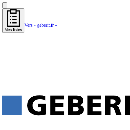
Vers « geberit.fr »
Mes listes