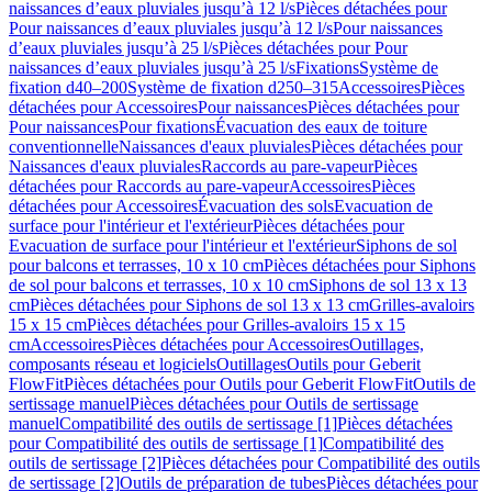
naissances d’eaux pluviales jusqu’à 12 l/s
Pièces détachées pour
Pour naissances d’eaux pluviales jusqu’à 12 l/s
Pour naissances
d’eaux pluviales jusqu’à 25 l/s
Pièces détachées pour Pour
naissances d’eaux pluviales jusqu’à 25 l/s
Fixations
Système de
fixation d40–200
Système de fixation d250–315
Accessoires
Pièces
détachées pour Accessoires
Pour naissances
Pièces détachées pour
Pour naissances
Pour fixations
Évacuation des eaux de toiture
conventionnelle
Naissances d'eaux pluviales
Pièces détachées pour
Naissances d'eaux pluviales
Raccords au pare-vapeur
Pièces
détachées pour Raccords au pare-vapeur
Accessoires
Pièces
détachées pour Accessoires
Évacuation des sols
Evacuation de
surface pour l'intérieur et l'extérieur
Pièces détachées pour
Evacuation de surface pour l'intérieur et l'extérieur
Siphons de sol
pour balcons et terrasses, 10 x 10 cm
Pièces détachées pour Siphons
de sol pour balcons et terrasses, 10 x 10 cm
Siphons de sol 13 x 13
cm
Pièces détachées pour Siphons de sol 13 x 13 cm
Grilles-avaloirs
15 x 15 cm
Pièces détachées pour Grilles-avaloirs 15 x 15
cm
Accessoires
Pièces détachées pour Accessoires
Outillages,
composants réseau et logiciels
Outillages
Outils pour Geberit
FlowFit
Pièces détachées pour Outils pour Geberit FlowFit
Outils de
sertissage manuel
Pièces détachées pour Outils de sertissage
manuel
Compatibilité des outils de sertissage [1]
Pièces détachées
pour Compatibilité des outils de sertissage [1]
Compatibilité des
outils de sertissage [2]
Pièces détachées pour Compatibilité des outils
de sertissage [2]
Outils de préparation de tubes
Pièces détachées pour