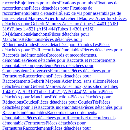
raccords
Enjoliveurs pour tubes
Fixations pour tubes
Fixations de
raccordements
Pièces détachées pour Fixations de
raccordements
Joints d'étanchéité
Jeux de vis pour assemblages de
brides
Geberit Mapress Acier Inox
Geberit Mapress Acier Inox
Pièces
détachées pour Geberit Mapress Acier Inox
Tubes 1.4401 (AISI
316)
Tubes 1.4521 (AISI 444)
Tubes 1.4301 (AISI
304)
Mamelons
Manchons
Pièces détachées pour
Manchons
Réductions
Pièces détachées pour
Réductions
Coudes
Pièces détachées pour Coudes
Tés
Pièces
détachées pour Tés
Raccords indémontables
Pièces détachées pour
Raccords indémontables
Raccords et raccordements,
démontables
Pièces détachées pour Raccords et raccordements,
démontables
Compensateurs
Pièces détachées pour
Compensateurs
Traversées
Fermetures
Pièces détachées pour
Fermetures
Raccordements
Pièces détachées pour
Raccordements
Geberit Mapress Acier Inox, sans silicone
Pièces
détachées pour Geberit Mapress Acier Inox, sans silicone
Tubes
1.4401 (AISI 316)
Tubes 1.4521 (AISI 444)
Manchons
Pièces
détachées pour Manchons
Réductions
Pièces détachées pour
Réductions
Coudes
Pièces détachées pour Coudes
Tés
Pièces
détachées pour Tés
Raccords indémontables
Pièces détachées pour
Raccords indémontables
Raccords et raccordements,
démontables
Pièces détachées pour Raccords et raccordements,
démontables
Fermetures
Pièces détachées pour
Fermetures
Raccordements
Pièces détachées pour