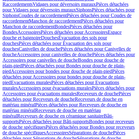
Raccordements
Vidages pour déversoirs muraux
Pièces détachées
pour Vidages pour déversoirs muraux
Siphons
Pièces détachées pour
Siphons
Coudes de raccordement
Pièces détachées pour Coudes de
raccordement
Manchon de raccordement
Pièces détachées pour
Manchon de raccordement
Bondes
Pièces détachées pour
Bondes
Accessoires
Pièces détachées pour Accessoires
Espace
douche et baignoire
Douches
Évacuation des sols pour
douches
Pièces détachées pour Évacuation des sols pour
douches
Canivelles de douche
Pièces détachées pour Canivelles de
douche
Accessoires pour canivelles de douche
Pièces détachées pour
Accessoires pour canivelles de douche
Bondes pour douche de
plain-pied
Pièces détachées pour Bondes pour douche de plain-
pied
Accessoires pour bondes pour douche de plain-pied
Pièces
détachées pour Accessoires pour bondes pour douche de plain-
pied
Evacuations murales
Pièces détachées pour Evacuations
murales
Accessoires pour évacuations murales
Pièces détachées pour
Accessoires pour évacuations murales
Receveurs de douche
Pièces
détachées pour Receveurs de douche
Receveurs de douche en
matériau minéral
Pièces détachées pour Receveurs de douche en
matériau minéral
Receveurs de douche en matériau
minéral
Receveurs de douche en céramique sanitaire
Bâti-
supports
Pièces détachées pour Bâti-supports
Bondes pour receveurs
de douche spécifiques
Pièces détachées pour Bondes pour receveurs
de douche spécifiques
Accessoires
Séparations de douche
Pièces
détachées pour Séparations de douche
Séparations de douche