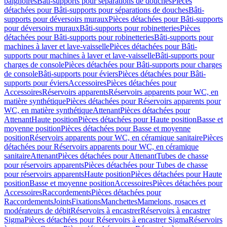
baignoires
Bâti-supports pour séparations de douches
Pièces
détachées pour Bâti-supports pour séparations de douches
Bâti-
supports pour déversoirs muraux
Pièces détachées pour Bâti-supports
pour déversoirs muraux
Bâti-supports pour robinetteries
Pièces
détachées pour Bâti-supports pour robinetteries
Bâti-supports pour
machines à laver et lave-vaisselle
Pièces détachées pour Bâti-
supports pour machines à laver et lave-vaisselle
Bâti-supports pour
charges de console
Pièces détachées pour Bâti-supports pour charges
de console
Bâti-supports pour éviers
Pièces détachées pour Bâti-
supports pour éviers
Accessoires
Pièces détachées pour
Accessoires
Réservoirs apparents
Réservoirs apparents pour WC, en
matière synthétique
Pièces détachées pour Réservoirs apparents pour
WC, en matière synthétique
Attenant
Pièces détachées pour
Attenant
Haute position
Pièces détachées pour Haute position
Basse et
moyenne position
Pièces détachées pour Basse et moyenne
position
Réservoirs apparents pour WC, en céramique sanitaire
Pièces
détachées pour Réservoirs apparents pour WC, en céramique
sanitaire
Attenant
Pièces détachées pour Attenant
Tubes de chasse
pour réservoirs apparents
Pièces détachées pour Tubes de chasse
pour réservoirs apparents
Haute position
Pièces détachées pour Haute
position
Basse et moyenne position
Accessoires
Pièces détachées pour
Accessoires
Raccordements
Pièces détachées pour
Raccordements
Joints
Fixations
Manchettes
Mamelons, rosaces et
modérateurs de débit
Réservoirs à encastrer
Réservoirs à encastrer
Sigma
Pièces détachées pour Réservoirs à encastrer Sigma
Réservoirs