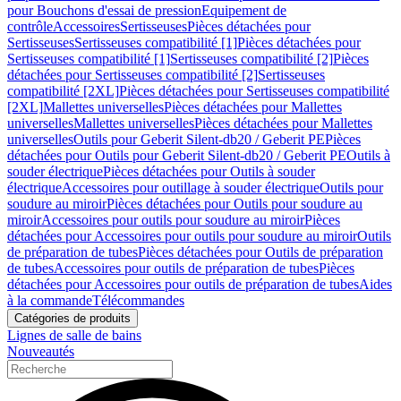
pour Bouchons d'essai de pression
Equipement de
contrôle
Accessoires
Sertisseuses
Pièces détachées pour
Sertisseuses
Sertisseuses compatibilité [1]
Pièces détachées pour
Sertisseuses compatibilité [1]
Sertisseuses compatibilité [2]
Pièces
détachées pour Sertisseuses compatibilité [2]
Sertisseuses
compatibilité [2XL]
Pièces détachées pour Sertisseuses compatibilité
[2XL]
Mallettes universelles
Pièces détachées pour Mallettes
universelles
Mallettes universelles
Pièces détachées pour Mallettes
universelles
Outils pour Geberit Silent-db20 / Geberit PE
Pièces
détachées pour Outils pour Geberit Silent-db20 / Geberit PE
Outils à
souder électrique
Pièces détachées pour Outils à souder
électrique
Accessoires pour outillage à souder électrique
Outils pour
soudure au miroir
Pièces détachées pour Outils pour soudure au
miroir
Accessoires pour outils pour soudure au miroir
Pièces
détachées pour Accessoires pour outils pour soudure au miroir
Outils
de préparation de tubes
Pièces détachées pour Outils de préparation
de tubes
Accessoires pour outils de préparation de tubes
Pièces
détachées pour Accessoires pour outils de préparation de tubes
Aides
à la commande
Télécommandes
Catégories de produits
Lignes de salle de bains
Nouveautés