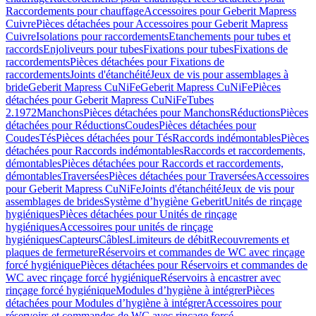
Raccordements pour chauffage
Accessoires pour Geberit Mapress
Cuivre
Pièces détachées pour Accessoires pour Geberit Mapress
Cuivre
Isolations pour raccordements
Etanchements pour tubes et
raccords
Enjoliveurs pour tubes
Fixations pour tubes
Fixations de
raccordements
Pièces détachées pour Fixations de
raccordements
Joints d'étanchéité
Jeux de vis pour assemblages à
bride
Geberit Mapress CuNiFe
Geberit Mapress CuNiFe
Pièces
détachées pour Geberit Mapress CuNiFe
Tubes
2.1972
Manchons
Pièces détachées pour Manchons
Réductions
Pièces
détachées pour Réductions
Coudes
Pièces détachées pour
Coudes
Tés
Pièces détachées pour Tés
Raccords indémontables
Pièces
détachées pour Raccords indémontables
Raccords et raccordements,
démontables
Pièces détachées pour Raccords et raccordements,
démontables
Traversées
Pièces détachées pour Traversées
Accessoires
pour Geberit Mapress CuNiFe
Joints d'étanchéité
Jeux de vis pour
assemblages de brides
Système d’hygiène Geberit
Unités de rinçage
hygiéniques
Pièces détachées pour Unités de rinçage
hygiéniques
Accessoires pour unités de rinçage
hygiéniques
Capteurs
Câbles
Limiteurs de débit
Recouvrements et
plaques de fermeture
Réservoirs et commandes de WC avec rinçage
forcé hygiénique
Pièces détachées pour Réservoirs et commandes de
WC avec rinçage forcé hygiénique
Réservoirs à encastrer avec
rinçage forcé hygiénique
Modules d’hygiène à intégrer
Pièces
détachées pour Modules d’hygiène à intégrer
Accessoires pour
réservoirs et commandes de WC avec rinçage forcé