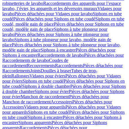
robinetteries de lavabo
Raccordements des appareils pour l’espace
lavabo, l’évier, les appareils et les déversoirs muraux
Vidages pour
lavabo
Pièces détachées pour Vidages pour lavabo
Siphons en tube
coudé
Pièces détachées pour Siphons en tube coudé
Siphons en tube
coudé, modèle gain de place
Pièces détachées pour Siphons en tube
coudé, modèle gain de place
Siphons à tube plongeur pour
lavabo
Pièces détachées pour Siphons à tube plongeur pour
lavabo
Siphons à tube plongeur pour lavabo, modèle gain de
place
Pièces détachées pour Siphons à tube plongeur pour lavabo,
modèle gain de place
Siphons à encastrer
Pièces détachées pour
Siphons à encastrer
Raccordements de lavabo
Pièces détachées pour
Raccordements de lavabo
Coudes de
raccordement
Recouvrements
Raccordements
Pièces détachées pour
Raccordements
Joints
Douilles à braser
Tubes de trop-
plein
Rallonges
Vidages pour éviers
Pièces détachées pour Vidages
pour éviers
Siphons en tube coudé
Pièces détachées pour Siphons en
tube coudé
Siphons à double chambre
Pièces détachées pour Siphons
à double chambre
Siphons pour évier
Pièces détachées pour Siphons
pour évier
Manchon de raccordement
Pièces détachées pour
Manchon de raccordement
Accessoires
Pièces détachées pour
Accessoires
Vidages pour appareils
Pièces détachées pour Vidages
pour appareils
Siphons en tube coudé
Pièces détachées pour Siphons
en tube coudé
Siphons à encastrer
Pièces détachées pour Siphons à
encastrer
Siphons apparents
Pièces détachées pour Siphons
apparents
Raccordements
Pièces détachées pour