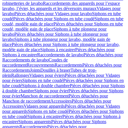
robinetteries de lavabo
Raccordements des appareils pour l’espace
lavabo, l’évier, les appareils et les déversoirs muraux
Vidages pour
lavabo
Pièces détachées pour Vidages pour lavabo
Siphons en tube
coudé
Pièces détachées pour Siphons en tube coudé
Siphons en tube
coudé, modèle gain de place
Pièces détachées pour Siphons en tube
coudé, modèle gain de place
Siphons à tube plongeur pour
lavabo
Pièces détachées pour Siphons à tube plongeur pour
lavabo
Siphons à tube plongeur pour lavabo, modèle gain de
place
Pièces détachées pour Siphons à tube plongeur pour lavabo,
modèle gain de place
Siphons à encastrer
Pièces détachées pour
Siphons à encastrer
Raccordements de lavabo
Pièces détachées pour
Raccordements de lavabo
Coudes de
raccordement
Recouvrements
Raccordements
Pièces détachées pour
Raccordements
Joints
Douilles à braser
Tubes de trop-
plein
Rallonges
Vidages pour éviers
Pièces détachées pour Vidages
pour éviers
Siphons en tube coudé
Pièces détachées pour Siphons en
tube coudé
Siphons à double chambre
Pièces détachées pour Siphons
à double chambre
Siphons pour évier
Pièces détachées pour Siphons
pour évier
Manchon de raccordement
Pièces détachées pour
Manchon de raccordement
Accessoires
Pièces détachées pour
Accessoires
Vidages pour appareils
Pièces détachées pour Vidages
pour appareils
Siphons en tube coudé
Pièces détachées pour Siphons
en tube coudé
Siphons à encastrer
Pièces détachées pour Siphons à
encastrer
Siphons apparents
Pièces détachées pour Siphons
apparents
Raccordements
Pièces détachées pour