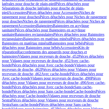
latérales pour douche de plain-pied
Pièces détachées pour
Séparations de douche latérales pour douche de plain-
pied
Accessoires
Pièces détachées pour Accessoires
Niches de
rangement pour douches
Pièces détachées pour Niches de rangement
pour douches
Niches de rangement
Pièces détachées pour Niches de
rangement
Accessoires
Baignoires
Baignoires en acrylique
sanitaire
Pièces détachées pour Baignoires en acrylique
sanitaire
Baignoires rectangulaires
Pièces détachées pour Baignoires
rectangulaires
Baignoires en matériau minéral
Pièces détachées pour
Baignoires en matériau minéral
Baignoires pour bébés
Pièces
détachées pour Baignoires pour bébés
Accessoires
Kits de
réparation
Raccordements des appareils pour douches et
baignoires
Vidages pour receveurs de douche, d52
Pièces détachées
pour Vidages pour receveurs de douche, d52
Avec cache-
bonde
Pièces détachées pour Avec cache-bonde
Vidages pour
receveurs de douche, d62
Pièces détachées pour Vidages pour
receveurs de douche, d62
Avec cache-bonde
Pièces détachées pour
Avec cache-bonde
Vidages pour receveurs de douche, d90
Pièces
détachées pour Vidages pour receveurs de douche, d90
Avec cache-
bonde
Pièces détachées pour Avec cache-bonde
Sans cache-
bonde
Pièces détachées pour Sans cache-bonde
Cache-bondes
Pièces
détachées pour Cache-bondes
Vidages pour receveurs de douche
Sestra
Pièces détachées pour Vidages pour receveurs de douche
Sestra
Sans cache-bonde
Pièces détachées pour Sans cache-
bonde
Vidages pour baignoires, d52
Pièces détachées pour Vidages