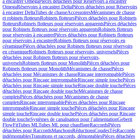
à encastrer Omega
Pièces détachées pour Réservoirs à encastrer
Omega
Réservoirs à encastrer Delta
Pièces détachées pour Réservoirs
à encastrer Delta
Tubes de chasse
Accessoires
Mécanismes de chasse
et robinets flotteurs
Robinets flotteurs
Pièces détachées pour Robinets
flotteurs
Robinets flotteurs pour réservoirs apparents
Pièces détachées
pour Robinets flotteurs pour réservoirs apparents
Robinets flotteurs
pour réservoirs à encastrer
Pièces détachées pour Robinets flotteurs
pour réservoirs à encastrer
Robinets flotteurs pour réservoirs en
céramique
Pièces détachées pour Robinets flotteurs pour réservoirs
en céramique
Robinets flotteurs pour réservoirs, universels
Pièces
détachées pour Robinets flotteurs pour réservoirs,
universels
Robinets flotteurs pour Monolith
Pièces détachées pour
Robinets flotteurs pour Monolith
Mécanismes de chasse
Pièces
détachées pour Mécanismes de chasse
Rinçage interrompable
Pièces
détachées pour Rinçage interrompable
Rinçage simple touche
Pièces
détachées pour Rinçage simple touche
Rinçage double touche
Pièces
détachées pour Rinçage double touche
Mécanismes de chasse
complets
Pièces détachées pour Mécanismes de chasse
complets
Rinçage interrompable
Pièces détachées pour Rinçage
interrompable
Rinçage simple touche
Pièces détachées pour Rinçage
simple touche
Rinçage double touche
Pièces détachées pour Rinçage
double touche
Systèmes de canalisation pour l’alimentation
Geberit
FlowFit
Tubes ML
Tubes ML pour chauffage
Raccords
Pièces
détachées pour Raccords
Manchons
Réductions
Coudes
Tés
Raccords
indémontables
Transitions et raccords, démontables
Pièces détachées