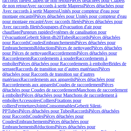
raccords filetés
Clapets de non retour
Pièces détachées pour Clapets
de non retour
Avec raccords à sertir Mapress
Pièces détachées pour
Avec raccords à sertir Mapress
Unités pour compteur d'eau pour
montage encastré
Pièces détachées pour Unités pour compteur d'eau
pour montage encastré
Avec raccords filetés
Pièces détachées pour
Avec raccords filetés
Soupapes d'évacuation d'air pour
chauffage
Purgeurs rapides
Systèmes de canalisation pour
l’évacuation
Geberit Silent-db20
Tubes
Raccords
Pièces détachées
pour Raccords
Coudes
Embranchements
Pièces détachées pour
Embranchements
Réductions
Pièces de nettoyage
Pièces détachées
pour Pièces de nettoyage
Raccordements
Pièces détachées pour
Raccordements
Raccordements à souder
Raccordements à
emboîter
Pièces détachées pour Raccordements à emboîter
Brides de
serrage
Raccords de transition sur d’autres matériaux
Pièces
détachées pour Raccords de transition sur d’autres
matériaux
Raccordements aux appareils
Pièces détachées pour
Raccordements aux appareils
Coudes de raccordement
Pièces
détachées pour Coudes de raccordement
Manchons de raccordement
à emboîter
Pièces détachées pour Manchons de raccordement à
emboîter
Accessoires
Colliers
Fixations pour
colliers
Fermetures
Joints
Consommables
Geberit Silent-
PP
Tubes
Pièces détachées pour Tubes
Raccords
Pièces détachées
pour Raccords
Coudes
Pièces détachées pour
Coudes
Embranchements
Pièces détachées pour
Embranchements
Réductions
Pièces détachées pour