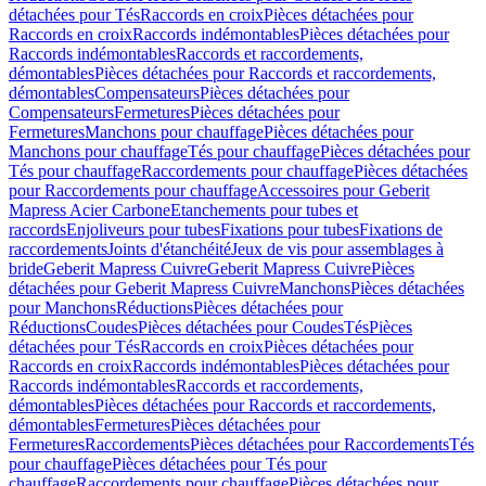
détachées pour Tés
Raccords en croix
Pièces détachées pour
Raccords en croix
Raccords indémontables
Pièces détachées pour
Raccords indémontables
Raccords et raccordements,
démontables
Pièces détachées pour Raccords et raccordements,
démontables
Compensateurs
Pièces détachées pour
Compensateurs
Fermetures
Pièces détachées pour
Fermetures
Manchons pour chauffage
Pièces détachées pour
Manchons pour chauffage
Tés pour chauffage
Pièces détachées pour
Tés pour chauffage
Raccordements pour chauffage
Pièces détachées
pour Raccordements pour chauffage
Accessoires pour Geberit
Mapress Acier Carbone
Etanchements pour tubes et
raccords
Enjoliveurs pour tubes
Fixations pour tubes
Fixations de
raccordements
Joints d'étanchéité
Jeux de vis pour assemblages à
bride
Geberit Mapress Cuivre
Geberit Mapress Cuivre
Pièces
détachées pour Geberit Mapress Cuivre
Manchons
Pièces détachées
pour Manchons
Réductions
Pièces détachées pour
Réductions
Coudes
Pièces détachées pour Coudes
Tés
Pièces
détachées pour Tés
Raccords en croix
Pièces détachées pour
Raccords en croix
Raccords indémontables
Pièces détachées pour
Raccords indémontables
Raccords et raccordements,
démontables
Pièces détachées pour Raccords et raccordements,
démontables
Fermetures
Pièces détachées pour
Fermetures
Raccordements
Pièces détachées pour Raccordements
Tés
pour chauffage
Pièces détachées pour Tés pour
chauffage
Raccordements pour chauffage
Pièces détachées pour