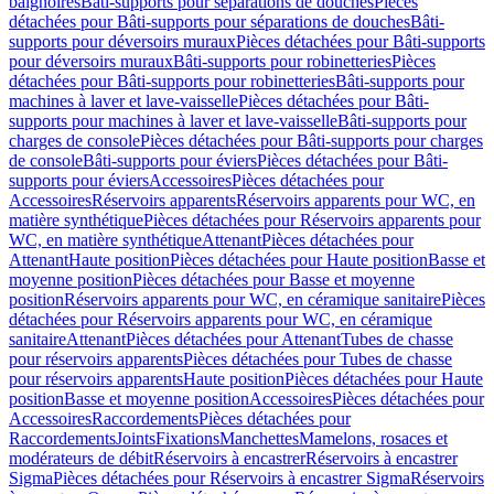
baignoires
Bâti-supports pour séparations de douches
Pièces
détachées pour Bâti-supports pour séparations de douches
Bâti-
supports pour déversoirs muraux
Pièces détachées pour Bâti-supports
pour déversoirs muraux
Bâti-supports pour robinetteries
Pièces
détachées pour Bâti-supports pour robinetteries
Bâti-supports pour
machines à laver et lave-vaisselle
Pièces détachées pour Bâti-
supports pour machines à laver et lave-vaisselle
Bâti-supports pour
charges de console
Pièces détachées pour Bâti-supports pour charges
de console
Bâti-supports pour éviers
Pièces détachées pour Bâti-
supports pour éviers
Accessoires
Pièces détachées pour
Accessoires
Réservoirs apparents
Réservoirs apparents pour WC, en
matière synthétique
Pièces détachées pour Réservoirs apparents pour
WC, en matière synthétique
Attenant
Pièces détachées pour
Attenant
Haute position
Pièces détachées pour Haute position
Basse et
moyenne position
Pièces détachées pour Basse et moyenne
position
Réservoirs apparents pour WC, en céramique sanitaire
Pièces
détachées pour Réservoirs apparents pour WC, en céramique
sanitaire
Attenant
Pièces détachées pour Attenant
Tubes de chasse
pour réservoirs apparents
Pièces détachées pour Tubes de chasse
pour réservoirs apparents
Haute position
Pièces détachées pour Haute
position
Basse et moyenne position
Accessoires
Pièces détachées pour
Accessoires
Raccordements
Pièces détachées pour
Raccordements
Joints
Fixations
Manchettes
Mamelons, rosaces et
modérateurs de débit
Réservoirs à encastrer
Réservoirs à encastrer
Sigma
Pièces détachées pour Réservoirs à encastrer Sigma
Réservoirs