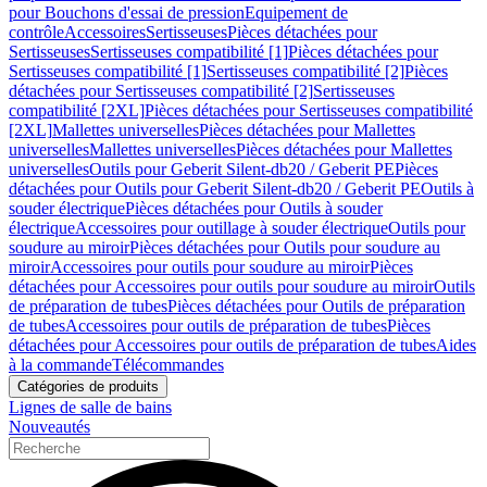
pour Bouchons d'essai de pression
Equipement de
contrôle
Accessoires
Sertisseuses
Pièces détachées pour
Sertisseuses
Sertisseuses compatibilité [1]
Pièces détachées pour
Sertisseuses compatibilité [1]
Sertisseuses compatibilité [2]
Pièces
détachées pour Sertisseuses compatibilité [2]
Sertisseuses
compatibilité [2XL]
Pièces détachées pour Sertisseuses compatibilité
[2XL]
Mallettes universelles
Pièces détachées pour Mallettes
universelles
Mallettes universelles
Pièces détachées pour Mallettes
universelles
Outils pour Geberit Silent-db20 / Geberit PE
Pièces
détachées pour Outils pour Geberit Silent-db20 / Geberit PE
Outils à
souder électrique
Pièces détachées pour Outils à souder
électrique
Accessoires pour outillage à souder électrique
Outils pour
soudure au miroir
Pièces détachées pour Outils pour soudure au
miroir
Accessoires pour outils pour soudure au miroir
Pièces
détachées pour Accessoires pour outils pour soudure au miroir
Outils
de préparation de tubes
Pièces détachées pour Outils de préparation
de tubes
Accessoires pour outils de préparation de tubes
Pièces
détachées pour Accessoires pour outils de préparation de tubes
Aides
à la commande
Télécommandes
Catégories de produits
Lignes de salle de bains
Nouveautés