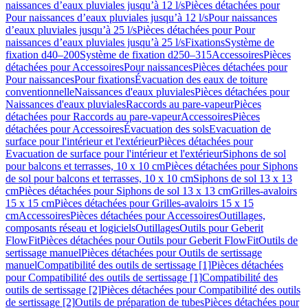
naissances d’eaux pluviales jusqu’à 12 l/s
Pièces détachées pour
Pour naissances d’eaux pluviales jusqu’à 12 l/s
Pour naissances
d’eaux pluviales jusqu’à 25 l/s
Pièces détachées pour Pour
naissances d’eaux pluviales jusqu’à 25 l/s
Fixations
Système de
fixation d40–200
Système de fixation d250–315
Accessoires
Pièces
détachées pour Accessoires
Pour naissances
Pièces détachées pour
Pour naissances
Pour fixations
Évacuation des eaux de toiture
conventionnelle
Naissances d'eaux pluviales
Pièces détachées pour
Naissances d'eaux pluviales
Raccords au pare-vapeur
Pièces
détachées pour Raccords au pare-vapeur
Accessoires
Pièces
détachées pour Accessoires
Évacuation des sols
Evacuation de
surface pour l'intérieur et l'extérieur
Pièces détachées pour
Evacuation de surface pour l'intérieur et l'extérieur
Siphons de sol
pour balcons et terrasses, 10 x 10 cm
Pièces détachées pour Siphons
de sol pour balcons et terrasses, 10 x 10 cm
Siphons de sol 13 x 13
cm
Pièces détachées pour Siphons de sol 13 x 13 cm
Grilles-avaloirs
15 x 15 cm
Pièces détachées pour Grilles-avaloirs 15 x 15
cm
Accessoires
Pièces détachées pour Accessoires
Outillages,
composants réseau et logiciels
Outillages
Outils pour Geberit
FlowFit
Pièces détachées pour Outils pour Geberit FlowFit
Outils de
sertissage manuel
Pièces détachées pour Outils de sertissage
manuel
Compatibilité des outils de sertissage [1]
Pièces détachées
pour Compatibilité des outils de sertissage [1]
Compatibilité des
outils de sertissage [2]
Pièces détachées pour Compatibilité des outils
de sertissage [2]
Outils de préparation de tubes
Pièces détachées pour