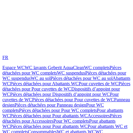
FR
Espace WC
WC lavants Geberit AquaClean
WC complets
Pièces
détachées pour WC complets
WC suspendus
Pièces détachées pour
WC suspendus
WC au sol
Pièces détachées pour WC au sol
Abattants
WC
Pièces détachées pour Abattants WC
Pour cuvettes de WC
Pièces
détachées pour Pour cuvettes de WC
Dispositifs d’appoint pour
WC
Pièces détachées pour Dispositifs d’appoint pour WC
Pour
cuvettes de WC
Pièces détachées pour Pour cuvettes de WC
Panneau
design
Pièces détachées pour Panneau design
Pour WC
complets
Pièces détachées pour Pour WC complets
Pour abattants
WC
Pièces détachées pour Pour abattants WC
Accessoires
Pièces
détachées pour Accessoires
Pour WC complets
Pour abattants
WC
Pièces détachées pour Pour abattants WC
Pour abattants WC et
WC complets
Consommables
WC et abattants WC
WC