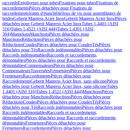
raccords
Enjoliveurs pour tubes
Fixations pour tubes
Fixations de
raccordements
Pièces détachées pour Fixations de
raccordements
Joints d'étanchéité
Jeux de vis pour assemblages de
brides
Geberit Mapress Acier Inox
Geberit Mapress Acier Inox
Pièces
détachées pour Geberit Mapress Acier Inox
Tubes 1.4401 (AISI
316)
Tubes 1.4521 (AISI 444)
Tubes 1.4301 (AISI
304)
Mamelons
Manchons
Pièces détachées pour
Manchons
Réductions
Pièces détachées pour
Réductions
Coudes
Pièces détachées pour Coudes
Tés
Pièces
détachées pour Tés
Raccords indémontables
Pièces détachées pour
Raccords indémontables
Raccords et raccordements,
démontables
Pièces détachées pour Raccords et raccordements,
démontables
Compensateurs
Pièces détachées pour
Compensateurs
Traversées
Fermetures
Pièces détachées pour
Fermetures
Raccordements
Pièces détachées pour
Raccordements
Geberit Mapress Acier Inox, sans silicone
Pièces
détachées pour Geberit Mapress Acier Inox, sans silicone
Tubes
1.4401 (AISI 316)
Tubes 1.4521 (AISI 444)
Manchons
Pièces
détachées pour Manchons
Réductions
Pièces détachées pour
Réductions
Coudes
Pièces détachées pour Coudes
Tés
Pièces
détachées pour Tés
Raccords indémontables
Pièces détachées pour
Raccords indémontables
Raccords et raccordements,
démontables
Pièces détachées pour Raccords et raccordements,
démontables
Fermetures
Pièces détachées pour
Fermetures
Raccordements
Pièces détachées pour