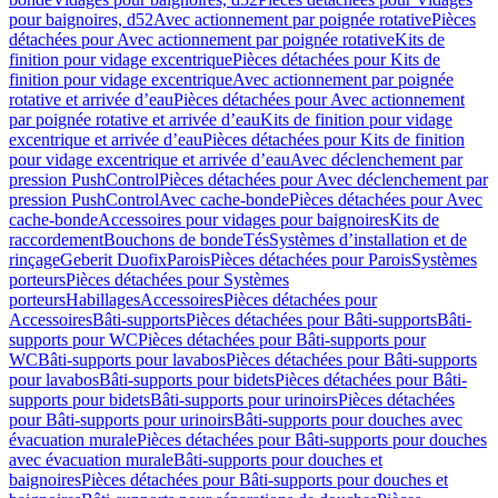
pour baignoires, d52
Avec actionnement par poignée rotative
Pièces
détachées pour Avec actionnement par poignée rotative
Kits de
finition pour vidage excentrique
Pièces détachées pour Kits de
finition pour vidage excentrique
Avec actionnement par poignée
rotative et arrivée d’eau
Pièces détachées pour Avec actionnement
par poignée rotative et arrivée d’eau
Kits de finition pour vidage
excentrique et arrivée d’eau
Pièces détachées pour Kits de finition
pour vidage excentrique et arrivée d’eau
Avec déclenchement par
pression PushControl
Pièces détachées pour Avec déclenchement par
pression PushControl
Avec cache-bonde
Pièces détachées pour Avec
cache-bonde
Accessoires pour vidages pour baignoires
Kits de
raccordement
Bouchons de bonde
Tés
Systèmes d’installation et de
rinçage
Geberit Duofix
Parois
Pièces détachées pour Parois
Systèmes
porteurs
Pièces détachées pour Systèmes
porteurs
Habillages
Accessoires
Pièces détachées pour
Accessoires
Bâti-supports
Pièces détachées pour Bâti-supports
Bâti-
supports pour WC
Pièces détachées pour Bâti-supports pour
WC
Bâti-supports pour lavabos
Pièces détachées pour Bâti-supports
pour lavabos
Bâti-supports pour bidets
Pièces détachées pour Bâti-
supports pour bidets
Bâti-supports pour urinoirs
Pièces détachées
pour Bâti-supports pour urinoirs
Bâti-supports pour douches avec
évacuation murale
Pièces détachées pour Bâti-supports pour douches
avec évacuation murale
Bâti-supports pour douches et
baignoires
Pièces détachées pour Bâti-supports pour douches et