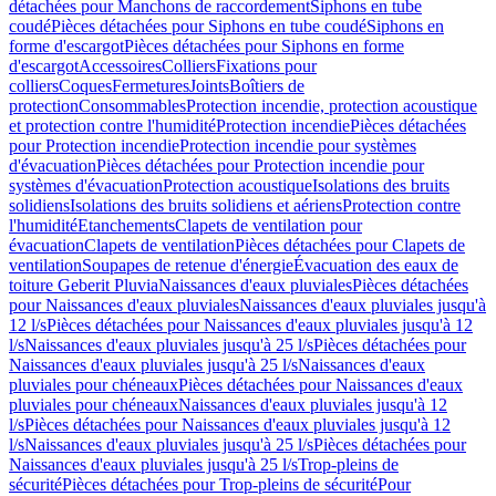
détachées pour Manchons de raccordement
Siphons en tube
coudé
Pièces détachées pour Siphons en tube coudé
Siphons en
forme d'escargot
Pièces détachées pour Siphons en forme
d'escargot
Accessoires
Colliers
Fixations pour
colliers
Coques
Fermetures
Joints
Boîtiers de
protection
Consommables
Protection incendie, protection acoustique
et protection contre l'humidité
Protection incendie
Pièces détachées
pour Protection incendie
Protection incendie pour systèmes
d'évacuation
Pièces détachées pour Protection incendie pour
systèmes d'évacuation
Protection acoustique
Isolations des bruits
solidiens
Isolations des bruits solidiens et aériens
Protection contre
l'humidité
Etanchements
Clapets de ventilation pour
évacuation
Clapets de ventilation
Pièces détachées pour Clapets de
ventilation
Soupapes de retenue d'énergie
Évacuation des eaux de
toiture Geberit Pluvia
Naissances d'eaux pluviales
Pièces détachées
pour Naissances d'eaux pluviales
Naissances d'eaux pluviales jusqu'à
12 l/s
Pièces détachées pour Naissances d'eaux pluviales jusqu'à 12
l/s
Naissances d'eaux pluviales jusqu'à 25 l/s
Pièces détachées pour
Naissances d'eaux pluviales jusqu'à 25 l/s
Naissances d'eaux
pluviales pour chéneaux
Pièces détachées pour Naissances d'eaux
pluviales pour chéneaux
Naissances d'eaux pluviales jusqu'à 12
l/s
Pièces détachées pour Naissances d'eaux pluviales jusqu'à 12
l/s
Naissances d'eaux pluviales jusqu'à 25 l/s
Pièces détachées pour
Naissances d'eaux pluviales jusqu'à 25 l/s
Trop-pleins de
sécurité
Pièces détachées pour Trop-pleins de sécurité
Pour