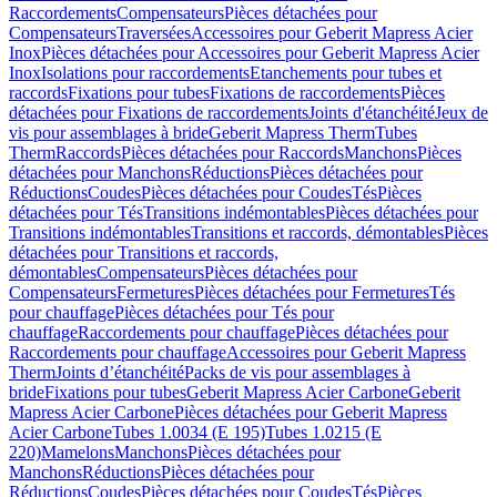
Raccordements
Compensateurs
Pièces détachées pour
Compensateurs
Traversées
Accessoires pour Geberit Mapress Acier
Inox
Pièces détachées pour Accessoires pour Geberit Mapress Acier
Inox
Isolations pour raccordements
Etanchements pour tubes et
raccords
Fixations pour tubes
Fixations de raccordements
Pièces
détachées pour Fixations de raccordements
Joints d'étanchéité
Jeux de
vis pour assemblages à bride
Geberit Mapress Therm
Tubes
Therm
Raccords
Pièces détachées pour Raccords
Manchons
Pièces
détachées pour Manchons
Réductions
Pièces détachées pour
Réductions
Coudes
Pièces détachées pour Coudes
Tés
Pièces
détachées pour Tés
Transitions indémontables
Pièces détachées pour
Transitions indémontables
Transitions et raccords, démontables
Pièces
détachées pour Transitions et raccords,
démontables
Compensateurs
Pièces détachées pour
Compensateurs
Fermetures
Pièces détachées pour Fermetures
Tés
pour chauffage
Pièces détachées pour Tés pour
chauffage
Raccordements pour chauffage
Pièces détachées pour
Raccordements pour chauffage
Accessoires pour Geberit Mapress
Therm
Joints d’étanchéité
Packs de vis pour assemblages à
bride
Fixations pour tubes
Geberit Mapress Acier Carbone
Geberit
Mapress Acier Carbone
Pièces détachées pour Geberit Mapress
Acier Carbone
Tubes 1.0034 (E 195)
Tubes 1.0215 (E
220)
Mamelons
Manchons
Pièces détachées pour
Manchons
Réductions
Pièces détachées pour
Réductions
Coudes
Pièces détachées pour Coudes
Tés
Pièces