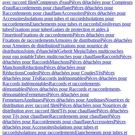
avec raccord fileté
Compteurs d'eau
Pièces détachées pour Compteurs
d'eau
Raccordements pour chauffage
Pièces détachées pour
Raccordements pour chauffage
Accessoires
Pièces détachées pour
Accessoires
Isolations pour tubes et raccords
Isolations pour
raccordements
Etanchements pour tubes et raccords
Enjoliveurs pour
tubes
Fixations pour tubes
Gaines de protection et aides à
l'insertion
Fixations de raccordements
Pièces détachées pour
Fixations de raccordements
Armoires de distribution
Pièces détachées
pour Armoires de distribution
Fixations pour nourrice de
distribution
Joints d'étanchéité
Geberit Mepla
Tubes multicouches
pour eau potable
Tubes multicouches pour chauffage
Raccords
Pièces
détachées pour Raccords
Manchons
Pièces détachées pour
Manchons
Réductions
Pièces détachées pour
Réductions
Coudes
Pièces détachées pour Coudes
Tés
Pièces
détachées pour Tés
Raccords indémontables
Pièces détachées pour
Raccords indémontables
Raccords et raccordements,
démontables
Pièces détachées pour Raccords et raccordements,
démontables
Fermetures
Pièces détachées pour
Fermetures
Appliques
Pièces détachées pour Appliques
Nourrices de
distribution avec raccord fileté
Pièces détachées pour Nourrices de
distribution avec raccord fileté
Tés pour chauffage
Pièces détachées
pour Tés pour chauffage
Raccordements pour chauffage
Pièces
détachées pour Raccordements pour chauffage
Accessoires
Pièces
détachées pour Accessoires
Isolations pour tubes et
raccords
Isolations pour raccordements
Etanchements pour tubes et