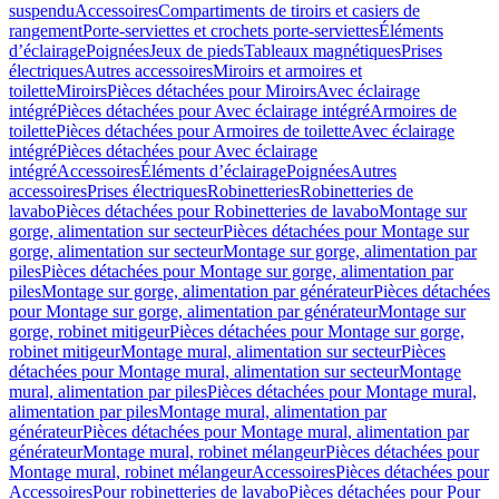
suspendu
Accessoires
Compartiments de tiroirs et casiers de
rangement
Porte-serviettes et crochets porte-serviettes
Éléments
d’éclairage
Poignées
Jeux de pieds
Tableaux magnétiques
Prises
électriques
Autres accessoires
Miroirs et armoires et
toilette
Miroirs
Pièces détachées pour Miroirs
Avec éclairage
intégré
Pièces détachées pour Avec éclairage intégré
Armoires de
toilette
Pièces détachées pour Armoires de toilette
Avec éclairage
intégré
Pièces détachées pour Avec éclairage
intégré
Accessoires
Éléments d’éclairage
Poignées
Autres
accessoires
Prises électriques
Robinetteries
Robinetteries de
lavabo
Pièces détachées pour Robinetteries de lavabo
Montage sur
gorge, alimentation sur secteur
Pièces détachées pour Montage sur
gorge, alimentation sur secteur
Montage sur gorge, alimentation par
piles
Pièces détachées pour Montage sur gorge, alimentation par
piles
Montage sur gorge, alimentation par générateur
Pièces détachées
pour Montage sur gorge, alimentation par générateur
Montage sur
gorge, robinet mitigeur
Pièces détachées pour Montage sur gorge,
robinet mitigeur
Montage mural, alimentation sur secteur
Pièces
détachées pour Montage mural, alimentation sur secteur
Montage
mural, alimentation par piles
Pièces détachées pour Montage mural,
alimentation par piles
Montage mural, alimentation par
générateur
Pièces détachées pour Montage mural, alimentation par
générateur
Montage mural, robinet mélangeur
Pièces détachées pour
Montage mural, robinet mélangeur
Accessoires
Pièces détachées pour
Accessoires
Pour robinetteries de lavabo
Pièces détachées pour Pour