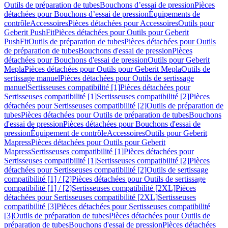
Outils de préparation de tubes
Bouchons d’essai de pression
Pièces
détachées pour Bouchons d’essai de pression
Équipements de
contrôle
Accessoires
Pièces détachées pour Accessoires
Outils pour
Geberit PushFit
Pièces détachées pour Outils pour Geberit
PushFit
Outils de préparation de tubes
Pièces détachées pour Outils
de préparation de tubes
Bouchons d'essai de pression
Pièces
détachées pour Bouchons d'essai de pression
Outils pour Geberit
Mepla
Pièces détachées pour Outils pour Geberit Mepla
Outils de
sertissage manuel
Pièces détachées pour Outils de sertissage
manuel
Sertisseuses compatibilité [1]
Pièces détachées pour
Sertisseuses compatibilité [1]
Sertisseuses compatibilité [2]
Pièces
détachées pour Sertisseuses compatibilité [2]
Outils de préparation de
tubes
Pièces détachées pour Outils de préparation de tubes
Bouchons
d'essai de pression
Pièces détachées pour Bouchons d'essai de
pression
Équipement de contrôle
Accessoires
Outils pour Geberit
Mapress
Pièces détachées pour Outils pour Geberit
Mapress
Sertisseuses compatibilité [1]
Pièces détachées pour
Sertisseuses compatibilité [1]
Sertisseuses compatibilité [2]
Pièces
détachées pour Sertisseuses compatibilité [2]
Outils de sertissage
compatibilité [1] / [2]
Pièces détachées pour Outils de sertissage
compatibilité [1] / [2]
Sertisseuses compatibilité [2XL]
Pièces
détachées pour Sertisseuses compatibilité [2XL]
Sertisseuses
compatibilité [3]
Pièces détachées pour Sertisseuses compatibilité
[3]
Outils de préparation de tubes
Pièces détachées pour Outils de
préparation de tubes
Bouchons d'essai de pression
Pièces détachées