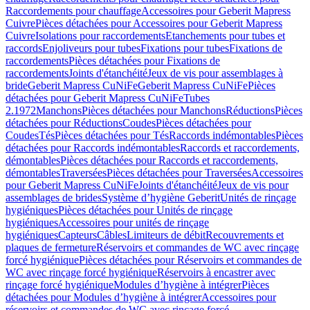
Raccordements pour chauffage
Accessoires pour Geberit Mapress
Cuivre
Pièces détachées pour Accessoires pour Geberit Mapress
Cuivre
Isolations pour raccordements
Etanchements pour tubes et
raccords
Enjoliveurs pour tubes
Fixations pour tubes
Fixations de
raccordements
Pièces détachées pour Fixations de
raccordements
Joints d'étanchéité
Jeux de vis pour assemblages à
bride
Geberit Mapress CuNiFe
Geberit Mapress CuNiFe
Pièces
détachées pour Geberit Mapress CuNiFe
Tubes
2.1972
Manchons
Pièces détachées pour Manchons
Réductions
Pièces
détachées pour Réductions
Coudes
Pièces détachées pour
Coudes
Tés
Pièces détachées pour Tés
Raccords indémontables
Pièces
détachées pour Raccords indémontables
Raccords et raccordements,
démontables
Pièces détachées pour Raccords et raccordements,
démontables
Traversées
Pièces détachées pour Traversées
Accessoires
pour Geberit Mapress CuNiFe
Joints d'étanchéité
Jeux de vis pour
assemblages de brides
Système d’hygiène Geberit
Unités de rinçage
hygiéniques
Pièces détachées pour Unités de rinçage
hygiéniques
Accessoires pour unités de rinçage
hygiéniques
Capteurs
Câbles
Limiteurs de débit
Recouvrements et
plaques de fermeture
Réservoirs et commandes de WC avec rinçage
forcé hygiénique
Pièces détachées pour Réservoirs et commandes de
WC avec rinçage forcé hygiénique
Réservoirs à encastrer avec
rinçage forcé hygiénique
Modules d’hygiène à intégrer
Pièces
détachées pour Modules d’hygiène à intégrer
Accessoires pour
réservoirs et commandes de WC avec rinçage forcé