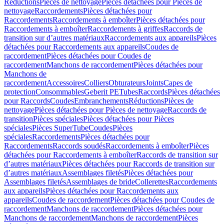
Réductions
Pièces de nettoyage
Pièces détachées pour Pièces de
nettoyage
Raccordements
Pièces détachées pour
Raccordements
Raccordements à emboîter
Pièces détachées pour
Raccordements à emboîter
Raccordements à griffes
Raccords de
transition sur d’autres matériaux
Raccordements aux appareils
Pièces
détachées pour Raccordements aux appareils
Coudes de
raccordement
Pièces détachées pour Coudes de
raccordement
Manchons de raccordement
Pièces détachées pour
Manchons de
raccordement
Accessoires
Colliers
Obturateurs
Joints
Capes de
protection
Consommables
Geberit PE
Tubes
Raccords
Pièces détachées
pour Raccords
Coudes
Embranchements
Réductions
Pièces de
nettoyage
Pièces détachées pour Pièces de nettoyage
Raccords de
transition
Pièces spéciales
Pièces détachées pour Pièces
spéciales
Pièces SuperTube
Coudes
Pièces
spéciales
Raccordements
Pièces détachées pour
Raccordements
Raccords soudés
Raccordements à emboîter
Pièces
détachées pour Raccordements à emboîter
Raccords de transition sur
d’autres matériaux
Pièces détachées pour Raccords de transition sur
d’autres matériaux
Assemblages filetés
Pièces détachées pour
Assemblages filetés
Assemblages de bride
Collerettes
Raccordements
aux appareils
Pièces détachées pour Raccordements aux
appareils
Coudes de raccordement
Pièces détachées pour Coudes de
raccordement
Manchons de raccordement
Pièces détachées pour
Manchons de raccordement
Manchons de raccordement
Pièces