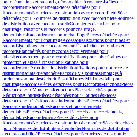
pour Transitions et raccords, démontables
Fermetures
Boîtes de
raccordement
Raccordements
Pièces détachées pour
Raccordements
Nourrices de distribution avec raccord fileté
Pièces
détachées pour Nourrices de distribution avec raccord fileté
Nourrice
de distribution avec raccord à sertir
Compteurs d'eau
Tés pour
chauffage
Transitions et raccords pour chauffage,
démontables
Raccordements pour chauffage
Pièces détachées pour
Raccordements pour chauffage
Accessoires
Isolations pour tubes et
raccords
Isolations pour raccordements
Étanchéités pour tubes et
raccords
Étanchéités pour raccords
Recouvrements pour
tubes
Recouvrement pour raccords
Fixations pour tubes
Gaines de
protection et aides à l'insertion
Fixations pour
raccordements
Armoires de distribution
Fixations pour nourrice de
distribution
Joints d’étanchéité
Packs de vis pour assemblages à
bride
Consommables
Geberit PushFit
Tubes ML
Tubes ML pour
chauffage
Raccords
Pièces détachées pour Raccords
Manchons
Pièces
détachées pour Manchons
Réductions
Pièces détachées pour
Réductions
Coudes
Pièces détachées pour Coudes
Tés
Pièces
détachées pour Tés
Raccords indémontables
Pièces détachées pour
Raccords indémontables
Raccords et raccordements,
démontables
Pièces détachées pour Raccords et raccordements,
démontables
Raccordements
Pièces détachées pour
Raccordements
Nourrices de distribution à emboîter
Pièces détachées
pour Nourrices de distribution à emboîter
Nourrices de distribution
avec raccord fileté
Pièces détachées pour Nourrices de distribution