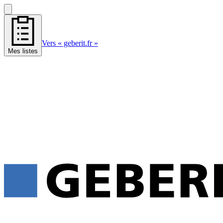
Vers « geberit.fr »
Mes listes