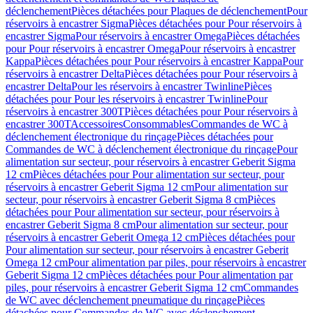
déclenchement
Pièces détachées pour Plaques de déclenchement
Pour
réservoirs à encastrer Sigma
Pièces détachées pour Pour réservoirs à
encastrer Sigma
Pour réservoirs à encastrer Omega
Pièces détachées
pour Pour réservoirs à encastrer Omega
Pour réservoirs à encastrer
Kappa
Pièces détachées pour Pour réservoirs à encastrer Kappa
Pour
réservoirs à encastrer Delta
Pièces détachées pour Pour réservoirs à
encastrer Delta
Pour les réservoirs à encastrer Twinline
Pièces
détachées pour Pour les réservoirs à encastrer Twinline
Pour
réservoirs à encastrer 300T
Pièces détachées pour Pour réservoirs à
encastrer 300T
Accessoires
Consommables
Commandes de WC à
déclenchement électronique du rinçage
Pièces détachées pour
Commandes de WC à déclenchement électronique du rinçage
Pour
alimentation sur secteur, pour réservoirs à encastrer Geberit Sigma
12 cm
Pièces détachées pour Pour alimentation sur secteur, pour
réservoirs à encastrer Geberit Sigma 12 cm
Pour alimentation sur
secteur, pour réservoirs à encastrer Geberit Sigma 8 cm
Pièces
détachées pour Pour alimentation sur secteur, pour réservoirs à
encastrer Geberit Sigma 8 cm
Pour alimentation sur secteur, pour
réservoirs à encastrer Geberit Omega 12 cm
Pièces détachées pour
Pour alimentation sur secteur, pour réservoirs à encastrer Geberit
Omega 12 cm
Pour alimentation par piles, pour réservoirs à encastrer
Geberit Sigma 12 cm
Pièces détachées pour Pour alimentation par
piles, pour réservoirs à encastrer Geberit Sigma 12 cm
Commandes
de WC avec déclenchement pneumatique du rinçage
Pièces
détachées pour Commandes de WC avec déclenchement