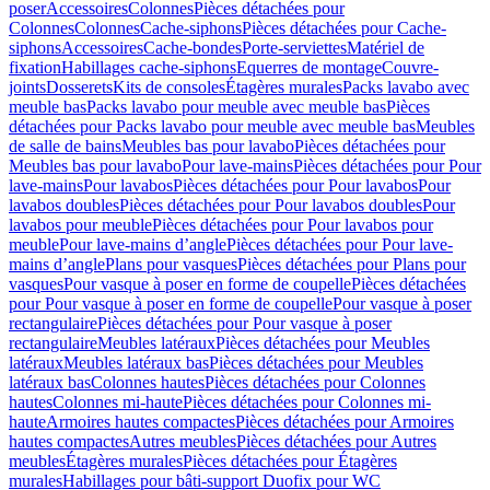
poser
Accessoires
Colonnes
Pièces détachées pour
Colonnes
Colonnes
Cache-siphons
Pièces détachées pour Cache-
siphons
Accessoires
Cache-bondes
Porte-serviettes
Matériel de
fixation
Habillages cache-siphons
Equerres de montage
Couvre-
joints
Dosserets
Kits de consoles
Étagères murales
Packs lavabo avec
meuble bas
Packs lavabo pour meuble avec meuble bas
Pièces
détachées pour Packs lavabo pour meuble avec meuble bas
Meubles
de salle de bains
Meubles bas pour lavabo
Pièces détachées pour
Meubles bas pour lavabo
Pour lave-mains
Pièces détachées pour Pour
lave-mains
Pour lavabos
Pièces détachées pour Pour lavabos
Pour
lavabos doubles
Pièces détachées pour Pour lavabos doubles
Pour
lavabos pour meuble
Pièces détachées pour Pour lavabos pour
meuble
Pour lave-mains d’angle
Pièces détachées pour Pour lave-
mains d’angle
Plans pour vasques
Pièces détachées pour Plans pour
vasques
Pour vasque à poser en forme de coupelle
Pièces détachées
pour Pour vasque à poser en forme de coupelle
Pour vasque à poser
rectangulaire
Pièces détachées pour Pour vasque à poser
rectangulaire
Meubles latéraux
Pièces détachées pour Meubles
latéraux
Meubles latéraux bas
Pièces détachées pour Meubles
latéraux bas
Colonnes hautes
Pièces détachées pour Colonnes
hautes
Colonnes mi-haute
Pièces détachées pour Colonnes mi-
haute
Armoires hautes compactes
Pièces détachées pour Armoires
hautes compactes
Autres meubles
Pièces détachées pour Autres
meubles
Étagères murales
Pièces détachées pour Étagères
murales
Habillages pour bâti-support Duofix pour WC