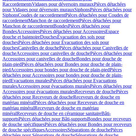
Raccordements
Vidages pour déversoirs muraux
Pièces détachées
pour Vidages pour déversoirs muraux
Siphons
Pièces détachées pour
Siphons
Coudes de raccordement
Pièces détachées pour Coudes de
raccordement
Manchon de raccordement
Pièces détachées pour
Manchon de raccordement
Bondes
Pièces détachées pour
Bondes
Accessoires
Pièces détachées pour Accessoires
Espace
douche et baignoire
Douches
Évacuation des sols pour
douches
Pièces détachées pour Évacuation des sols pour
douches
Canivelles de douche
Pièces détachées pour Canivelles de
douche
Accessoires pour canivelles de douche
Pièces détachées pour
Accessoires pour canivelles de douche
Bondes pour douche de
plain-pied
Pièces détachées pour Bondes pour douche de plain-
pied
Accessoires pour bondes pour douche de plain-pied
Pièces
détachées pour Accessoires pour bondes pour douche de plain-
pied
Evacuations murales
Pièces détachées pour Evacuations
murales
Accessoires pour évacuations murales
Pièces détachées pour
Accessoires pour évacuations murales
Receveurs de douche
Pièces
détachées pour Receveurs de douche
Receveurs de douche en
matériau minéral
Pièces détachées pour Receveurs de douche en
matériau minéral
Receveurs de douche en matériau
minéral
Receveurs de douche en céramique sanitaire
Bâti-
supports
Pièces détachées pour Bâti-supports
Bondes pour receveurs
de douche spécifiques
Pièces détachées pour Bondes pour receveurs
de douche spécifiques
Accessoires
Séparations de douche
Pièces
détachées pour Séparations de douche
Séparations de douche