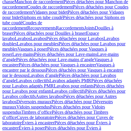
chasse
Manchon de raccordement
Pièces détachées pour Manchon de
raccordement
Coudes de raccordement
Pièces détachées pour Coudes
de raccordement
Vidages pour bidet
Pièces détachées pour Vidages
pour bidet
Siphons en tube coudé
Pièces détachées pour Siphons en
tube coudé
Coudes de
raccordement
Recouvrements
Raccordements
Joints
Douilles à
braser
Pièces détachées pour Douilles à braser
Espace
lavabo
Lavabos
Lavabos
Pièces détachées pour Lavabos
Lavabos
doubles
Lavabos pour meubles
Pièces détachées pour Lavabos pour
meubles
Vasques à poser
Pièces détachées pour Vasques à
poser
Lave-mains
Pièces détachées pour Lave-mains
Lave-mains
d’angle
Pièces détachées pour Lave-mains d’angle
Vasques à
encastrer
Pièces détachées pour Vasques à encastrer
Vasques à
encastrer par le dessous
Pièces détachées pour Vasques à encastrer
par le dessous
Lavabos d’angle
Pièces détachées pour Lavabos
d’angle
Lavabos collectifs
Lavabos adaptés PMR
Pièces détachées
pour Lavabos adaptés PMR
Lavabos pour enfants
Pièces détachées
pour Lavabos pour enfants
Lavabos collectifs
Pièces détachées pour
Lavabos collectifs
Autres lavabos
Pièces détachées pour Autres
lavabos
Déversoirs muraux
Pièces détachées pour Déversoirs
muraux
Vidoirs suspendus
Pièces détachées pour Vidoirs
suspendus
Timbres dʼoffice
Pièces détachées pour Timbres
dʼoffice
Cuves de laboratoire
Pièces détachées pour Cuves de
laboratoire
Éviers à encastrer
Pièces détachées pour Éviers à
encastrer
Éviers à poser
Pièces détachées pour Éviers à