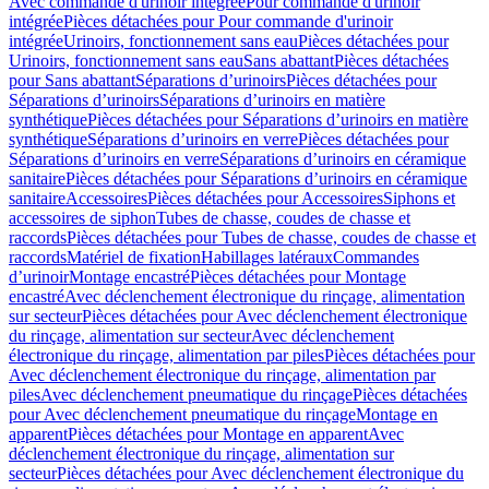
Avec commande d'urinoir intégrée
Pour commande d'urinoir
intégrée
Pièces détachées pour Pour commande d'urinoir
intégrée
Urinoirs, fonctionnement sans eau
Pièces détachées pour
Urinoirs, fonctionnement sans eau
Sans abattant
Pièces détachées
pour Sans abattant
Séparations d’urinoirs
Pièces détachées pour
Séparations d’urinoirs
Séparations d’urinoirs en matière
synthétique
Pièces détachées pour Séparations d’urinoirs en matière
synthétique
Séparations d’urinoirs en verre
Pièces détachées pour
Séparations d’urinoirs en verre
Séparations d’urinoirs en céramique
sanitaire
Pièces détachées pour Séparations d’urinoirs en céramique
sanitaire
Accessoires
Pièces détachées pour Accessoires
Siphons et
accessoires de siphon
Tubes de chasse, coudes de chasse et
raccords
Pièces détachées pour Tubes de chasse, coudes de chasse et
raccords
Matériel de fixation
Habillages latéraux
Commandes
dʼurinoir
Montage encastré
Pièces détachées pour Montage
encastré
Avec déclenchement électronique du rinçage, alimentation
sur secteur
Pièces détachées pour Avec déclenchement électronique
du rinçage, alimentation sur secteur
Avec déclenchement
électronique du rinçage, alimentation par piles
Pièces détachées pour
Avec déclenchement électronique du rinçage, alimentation par
piles
Avec déclenchement pneumatique du rinçage
Pièces détachées
pour Avec déclenchement pneumatique du rinçage
Montage en
apparent
Pièces détachées pour Montage en apparent
Avec
déclenchement électronique du rinçage, alimentation sur
secteur
Pièces détachées pour Avec déclenchement électronique du