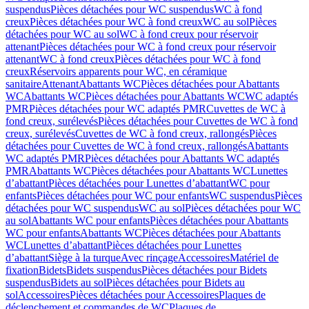
suspendus
Pièces détachées pour WC suspendus
WC à fond
creux
Pièces détachées pour WC à fond creux
WC au sol
Pièces
détachées pour WC au sol
WC à fond creux pour réservoir
attenant
Pièces détachées pour WC à fond creux pour réservoir
attenant
WC à fond creux
Pièces détachées pour WC à fond
creux
Réservoirs apparents pour WC, en céramique
sanitaire
Attenant
Abattants WC
Pièces détachées pour Abattants
WC
Abattants WC
Pièces détachées pour Abattants WC
WC adaptés
PMR
Pièces détachées pour WC adaptés PMR
Cuvettes de WC à
fond creux, surélevés
Pièces détachées pour Cuvettes de WC à fond
creux, surélevés
Cuvettes de WC à fond creux, rallongés
Pièces
détachées pour Cuvettes de WC à fond creux, rallongés
Abattants
WC adaptés PMR
Pièces détachées pour Abattants WC adaptés
PMR
Abattants WC
Pièces détachées pour Abattants WC
Lunettes
d’abattant
Pièces détachées pour Lunettes d’abattant
WC pour
enfants
Pièces détachées pour WC pour enfants
WC suspendus
Pièces
détachées pour WC suspendus
WC au sol
Pièces détachées pour WC
au sol
Abattants WC pour enfants
Pièces détachées pour Abattants
WC pour enfants
Abattants WC
Pièces détachées pour Abattants
WC
Lunettes d’abattant
Pièces détachées pour Lunettes
d’abattant
Siège à la turque
Avec rinçage
Accessoires
Matériel de
fixation
Bidets
Bidets suspendus
Pièces détachées pour Bidets
suspendus
Bidets au sol
Pièces détachées pour Bidets au
sol
Accessoires
Pièces détachées pour Accessoires
Plaques de
déclenchement et commandes de WC
Plaques de