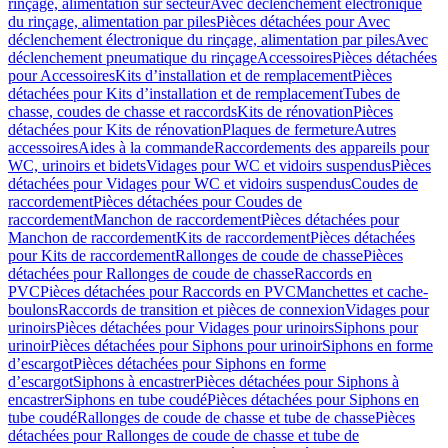
rinçage, alimentation sur secteur
Avec déclenchement électronique
du rinçage, alimentation par piles
Pièces détachées pour Avec
déclenchement électronique du rinçage, alimentation par piles
Avec
déclenchement pneumatique du rinçage
Accessoires
Pièces détachées
pour Accessoires
Kits d’installation et de remplacement
Pièces
détachées pour Kits d’installation et de remplacement
Tubes de
chasse, coudes de chasse et raccords
Kits de rénovation
Pièces
détachées pour Kits de rénovation
Plaques de fermeture
Autres
accessoires
Aides à la commande
Raccordements des appareils pour
WC, urinoirs et bidets
Vidages pour WC et vidoirs suspendus
Pièces
détachées pour Vidages pour WC et vidoirs suspendus
Coudes de
raccordement
Pièces détachées pour Coudes de
raccordement
Manchon de raccordement
Pièces détachées pour
Manchon de raccordement
Kits de raccordement
Pièces détachées
pour Kits de raccordement
Rallonges de coude de chasse
Pièces
détachées pour Rallonges de coude de chasse
Raccords en
PVC
Pièces détachées pour Raccords en PVC
Manchettes et cache-
boulons
Raccords de transition et pièces de connexion
Vidages pour
urinoirs
Pièces détachées pour Vidages pour urinoirs
Siphons pour
urinoir
Pièces détachées pour Siphons pour urinoir
Siphons en forme
d’escargot
Pièces détachées pour Siphons en forme
d’escargot
Siphons à encastrer
Pièces détachées pour Siphons à
encastrer
Siphons en tube coudé
Pièces détachées pour Siphons en
tube coudé
Rallonges de coude de chasse et tube de chasse
Pièces
détachées pour Rallonges de coude de chasse et tube de