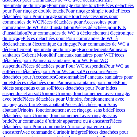
pneumatique du rinçage
Pour rinçage double touche
Pièces détachées
pour Pour rinçage double touche
Pour rinçage simple touche
Pièces
détachées pour Pour rinçage simple touche
Accessoires pour
commandes de WC
Pièces détachées pour Accessoires pour
commandes de WC
Kits d’installation
Pièces détachées pour Kits
d’installation
Pour commandes de WC à déclenchement électronique
du rinçage
Pièces détachées pour Pour commandes de WC à
déclenchement électronique du rinçage
Pour commandes de WC à
déclenchement pneumatique du rinçage
Raccordements
Panneaux
sanitaires Geberit Monolith
Panneaux sanitaires pour WC
Pièces
détachées pour Panneaux sanitaires pour WC
Pour WC
suspendus
Pièces détachées pour Pour WC suspendus
Pour WC au
sol
Pièces détachées pour Pour WC au sol
Accessoires
Pièces
détachées pour Accessoires
Consommables
Panneaux sanitaires pour
bidets
Pièces détachées pour Panneaux sanitaires pour bidets
Pour
bidets suspendus et au sol
Pièces détachées pour Pour bidets
suspendus et au sol
Urinoirs
Urinoirs, fonctionnement avec rinçage,
avec bride
Pièces détachées pour Urinoirs, fonctionnement avec
rinçage, avec bride
Sans abattant
Pièces détachées pour Sans
abattant
Urinoirs, fonctionnement avec rinçage, sans bride
Pièces
détachées pour Urinoirs, fonctionnement avec rinçage, sans
bride
Pour commande d’urinoir apparente ou à encastrer
Pièces
détachées pour Pour commande d’urinoir apparente ou à
encastrer
Avec commande d'urinoir intégrée
Pièces détachées pour