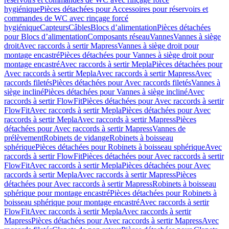
hygiénique
Pièces détachées pour Accessoires pour réservoirs et
commandes de WC avec rinçage forcé
hygiénique
Capteurs
Câbles
Blocs d’alimentation
Pièces détachées
pour Blocs d’alimentation
Composants réseau
Vannes
Vannes à siège
droit
Avec raccords à sertir Mapress
Vannes à siège droit pour
montage encastré
Pièces détachées pour Vannes à siège droit pour
montage encastré
Avec raccords à sertir Mepla
Pièces détachées pour
Avec raccords à sertir Mepla
Avec raccords à sertir Mapress
Avec
raccords filetés
Pièces détachées pour Avec raccords filetés
Vannes à
siège incliné
Pièces détachées pour Vannes à siège incliné
Avec
raccords à sertir FlowFit
Pièces détachées pour Avec raccords à sertir
FlowFit
Avec raccords à sertir Mepla
Pièces détachées pour Avec
raccords à sertir Mepla
Avec raccords à sertir Mapress
Pièces
détachées pour Avec raccords à sertir Mapress
Vannes de
prélèvement
Robinets de vidange
Robinets à boisseau
sphérique
Pièces détachées pour Robinets à boisseau sphérique
Avec
raccords à sertir FlowFit
Pièces détachées pour Avec raccords à sertir
FlowFit
Avec raccords à sertir Mepla
Pièces détachées pour Avec
raccords à sertir Mepla
Avec raccords à sertir Mapress
Pièces
détachées pour Avec raccords à sertir Mapress
Robinets à boisseau
sphérique pour montage encastré
Pièces détachées pour Robinets à
boisseau sphérique pour montage encastré
Avec raccords à sertir
FlowFit
Avec raccords à sertir Mepla
Avec raccords à sertir
Mapress
Pièces détachées pour Avec raccords à sertir Mapress
Avec