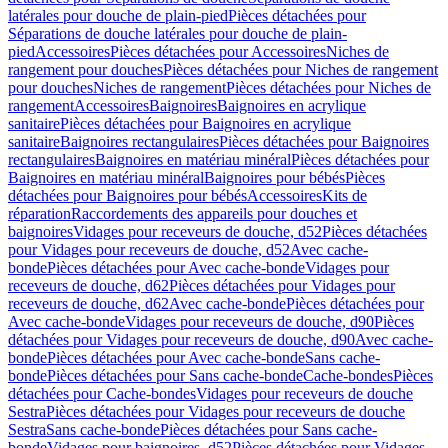
latérales pour douche de plain-pied
Pièces détachées pour
Séparations de douche latérales pour douche de plain-
pied
Accessoires
Pièces détachées pour Accessoires
Niches de
rangement pour douches
Pièces détachées pour Niches de rangement
pour douches
Niches de rangement
Pièces détachées pour Niches de
rangement
Accessoires
Baignoires
Baignoires en acrylique
sanitaire
Pièces détachées pour Baignoires en acrylique
sanitaire
Baignoires rectangulaires
Pièces détachées pour Baignoires
rectangulaires
Baignoires en matériau minéral
Pièces détachées pour
Baignoires en matériau minéral
Baignoires pour bébés
Pièces
détachées pour Baignoires pour bébés
Accessoires
Kits de
réparation
Raccordements des appareils pour douches et
baignoires
Vidages pour receveurs de douche, d52
Pièces détachées
pour Vidages pour receveurs de douche, d52
Avec cache-
bonde
Pièces détachées pour Avec cache-bonde
Vidages pour
receveurs de douche, d62
Pièces détachées pour Vidages pour
receveurs de douche, d62
Avec cache-bonde
Pièces détachées pour
Avec cache-bonde
Vidages pour receveurs de douche, d90
Pièces
détachées pour Vidages pour receveurs de douche, d90
Avec cache-
bonde
Pièces détachées pour Avec cache-bonde
Sans cache-
bonde
Pièces détachées pour Sans cache-bonde
Cache-bondes
Pièces
détachées pour Cache-bondes
Vidages pour receveurs de douche
Sestra
Pièces détachées pour Vidages pour receveurs de douche
Sestra
Sans cache-bonde
Pièces détachées pour Sans cache-
bonde
Vidages pour baignoires, d52
Pièces détachées pour Vidages