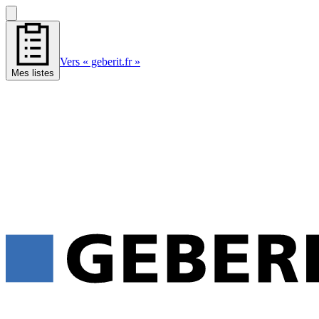
Vers « geberit.fr »
Mes listes