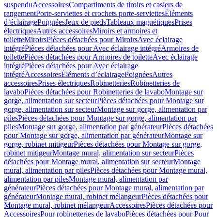
suspendu
Accessoires
Compartiments de tiroirs et casiers de
rangement
Porte-serviettes et crochets porte-serviettes
Éléments
d’éclairage
Poignées
Jeux de pieds
Tableaux magnétiques
Prises
électriques
Autres accessoires
Miroirs et armoires et
toilette
Miroirs
Pièces détachées pour Miroirs
Avec éclairage
intégré
Pièces détachées pour Avec éclairage intégré
Armoires de
toilette
Pièces détachées pour Armoires de toilette
Avec éclairage
intégré
Pièces détachées pour Avec éclairage
intégré
Accessoires
Éléments d’éclairage
Poignées
Autres
accessoires
Prises électriques
Robinetteries
Robinetteries de
lavabo
Pièces détachées pour Robinetteries de lavabo
Montage sur
gorge, alimentation sur secteur
Pièces détachées pour Montage sur
gorge, alimentation sur secteur
Montage sur gorge, alimentation par
piles
Pièces détachées pour Montage sur gorge, alimentation par
piles
Montage sur gorge, alimentation par générateur
Pièces détachées
pour Montage sur gorge, alimentation par générateur
Montage sur
gorge, robinet mitigeur
Pièces détachées pour Montage sur gorge,
robinet mitigeur
Montage mural, alimentation sur secteur
Pièces
détachées pour Montage mural, alimentation sur secteur
Montage
mural, alimentation par piles
Pièces détachées pour Montage mural,
alimentation par piles
Montage mural, alimentation par
générateur
Pièces détachées pour Montage mural, alimentation par
générateur
Montage mural, robinet mélangeur
Pièces détachées pour
Montage mural, robinet mélangeur
Accessoires
Pièces détachées pour
Accessoires
Pour robinetteries de lavabo
Pièces détachées pour Pour