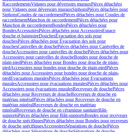
Raccordements
Vidages pour déversoirs muraux
Pièces détachées
pour Vidages pour déversoirs muraux
Siphons
Pièces détachées pour
Siphons
Coudes de raccordement
Pièces détachées pour Coudes de
raccordement
Manchon de raccordement
Pièces détachées pour
Manchon de raccordement
Bondes
Pièces détachées pour
Bondes
Accessoires
Pièces détachées pour Accessoires
Espace
douche et baignoire
Douches
Évacuation des sols pour
douches
Pièces détachées pour Évacuation des sols pour
douches
Canivelles de douche
Pièces détachées pour Canivelles de
douche
Accessoires pour canivelles de douche
Pièces détachées pour
Accessoires pour canivelles de douche
Bondes pour douche de
plain-pied
Pièces détachées pour Bondes pour douche de plain-
pied
Accessoires pour bondes pour douche de plain-pied
Pièces
détachées pour Accessoires pour bondes pour douche de plain-
pied
Evacuations murales
Pièces détachées pour Evacuations
murales
Accessoires pour évacuations murales
Pièces détachées pour
Accessoires pour évacuations murales
Receveurs de douche
Pièces
détachées pour Receveurs de douche
Receveurs de douche en
matériau minéral
Pièces détachées pour Receveurs de douche en
matériau minéral
Receveurs de douche en matériau
minéral
Receveurs de douche en céramique sanitaire
Bâti-
supports
Pièces détachées pour Bâti-supports
Bondes pour receveurs
de douche spécifiques
Pièces détachées pour Bondes pour receveurs
de douche spécifiques
Accessoires
Séparations de douche
Pièces
détachées pour Séparations de douche
Séparations de douche