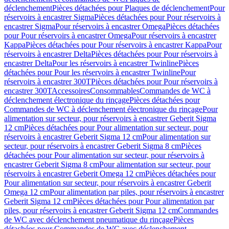
déclenchement
Pièces détachées pour Plaques de déclenchement
Pour
réservoirs à encastrer Sigma
Pièces détachées pour Pour réservoirs à
encastrer Sigma
Pour réservoirs à encastrer Omega
Pièces détachées
pour Pour réservoirs à encastrer Omega
Pour réservoirs à encastrer
Kappa
Pièces détachées pour Pour réservoirs à encastrer Kappa
Pour
réservoirs à encastrer Delta
Pièces détachées pour Pour réservoirs à
encastrer Delta
Pour les réservoirs à encastrer Twinline
Pièces
détachées pour Pour les réservoirs à encastrer Twinline
Pour
réservoirs à encastrer 300T
Pièces détachées pour Pour réservoirs à
encastrer 300T
Accessoires
Consommables
Commandes de WC à
déclenchement électronique du rinçage
Pièces détachées pour
Commandes de WC à déclenchement électronique du rinçage
Pour
alimentation sur secteur, pour réservoirs à encastrer Geberit Sigma
12 cm
Pièces détachées pour Pour alimentation sur secteur, pour
réservoirs à encastrer Geberit Sigma 12 cm
Pour alimentation sur
secteur, pour réservoirs à encastrer Geberit Sigma 8 cm
Pièces
détachées pour Pour alimentation sur secteur, pour réservoirs à
encastrer Geberit Sigma 8 cm
Pour alimentation sur secteur, pour
réservoirs à encastrer Geberit Omega 12 cm
Pièces détachées pour
Pour alimentation sur secteur, pour réservoirs à encastrer Geberit
Omega 12 cm
Pour alimentation par piles, pour réservoirs à encastrer
Geberit Sigma 12 cm
Pièces détachées pour Pour alimentation par
piles, pour réservoirs à encastrer Geberit Sigma 12 cm
Commandes
de WC avec déclenchement pneumatique du rinçage
Pièces
détachées pour Commandes de WC avec déclenchement