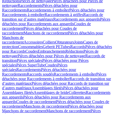
Réductions
Pièces de nettoyage
Pièces détachées pour Pièces de
nettoyage
Raccordements
Pièces détachées pour
Raccordements
Raccordements à emboîter
Pièces détachées pour
Raccordements à emboîter
Raccordements à griffes
Raccords de
transition sur d’autres matériaux
Raccordements aux appareils
Pièces
détachées pour Raccordements aux appareils
Coudes de
raccordement
Pièces détachées pour Coudes de
raccordement
Manchons de raccordement
Pièces détachées pour
Manchons de
raccordement
Accessoires
Colliers
Obturateurs
Joints
Capes de
protection
Consommables
Geberit PE
Tubes
Raccords
Pièces détachées
pour Raccords
Coudes
Embranchements
Réductions
Pièces de
nettoyage
Pièces détachées pour Pièces de nettoyage
Raccords de
transition
Pièces spéciales
Pièces détachées pour Pièces
spéciales
Pièces SuperTube
Coudes
Pièces
spéciales
Raccordements
Pièces détachées pour
Raccordements
Raccords soudés
Raccordements à emboîter
Pièces
détachées pour Raccordements à emboîter
Raccords de transition sur
d’autres matériaux
Pièces détachées pour Raccords de transition sur
d’autres matériaux
Assemblages filetés
Pièces détachées pour
Assemblages filetés
Assemblages de bride
Collerettes
Raccordements
aux appareils
Pièces détachées pour Raccordements aux
appareils
Coudes de raccordement
Pièces détachées pour Coudes de
raccordement
Manchons de raccordement
Pièces détachées pour
Manchons de raccordement
Manchons de raccordement
Pièces