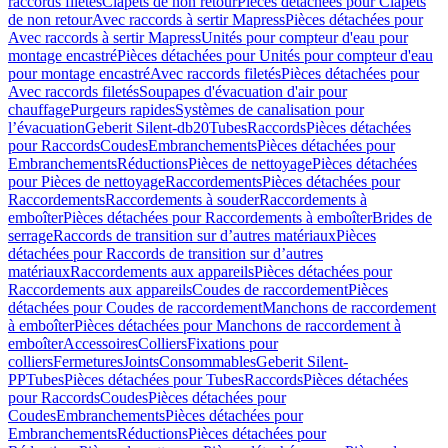
raccords filetés
Clapets de non retour
Pièces détachées pour Clapets
de non retour
Avec raccords à sertir Mapress
Pièces détachées pour
Avec raccords à sertir Mapress
Unités pour compteur d'eau pour
montage encastré
Pièces détachées pour Unités pour compteur d'eau
pour montage encastré
Avec raccords filetés
Pièces détachées pour
Avec raccords filetés
Soupapes d'évacuation d'air pour
chauffage
Purgeurs rapides
Systèmes de canalisation pour
l’évacuation
Geberit Silent-db20
Tubes
Raccords
Pièces détachées
pour Raccords
Coudes
Embranchements
Pièces détachées pour
Embranchements
Réductions
Pièces de nettoyage
Pièces détachées
pour Pièces de nettoyage
Raccordements
Pièces détachées pour
Raccordements
Raccordements à souder
Raccordements à
emboîter
Pièces détachées pour Raccordements à emboîter
Brides de
serrage
Raccords de transition sur d’autres matériaux
Pièces
détachées pour Raccords de transition sur d’autres
matériaux
Raccordements aux appareils
Pièces détachées pour
Raccordements aux appareils
Coudes de raccordement
Pièces
détachées pour Coudes de raccordement
Manchons de raccordement
à emboîter
Pièces détachées pour Manchons de raccordement à
emboîter
Accessoires
Colliers
Fixations pour
colliers
Fermetures
Joints
Consommables
Geberit Silent-
PP
Tubes
Pièces détachées pour Tubes
Raccords
Pièces détachées
pour Raccords
Coudes
Pièces détachées pour
Coudes
Embranchements
Pièces détachées pour
Embranchements
Réductions
Pièces détachées pour