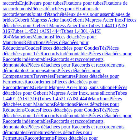
raccords
Enjoliveurs pour tubes
Fixations pour tubes
Fixations de
raccordements
Pièces détachées pour Fixations de
raccordements
Joints d'étanchéité
Jeux de vis pour assemblages de
brides
Geberit Mapress Acier Inox
Geberit Mapress Acier Inox
Pièces
détachées pour Geberit Mapress Acier Inox
Tubes 1.4401 (AISI
316)
Tubes 1.4521 (AISI 444)
Tubes 1.4301 (AISI
304)
Mamelons
Manchons
Pièces détachées pour
Manchons
Réductions
Pièces détachées pour
Réductions
Coudes
Pièces détachées pour Coudes
Tés
Pièces
détachées pour Tés
Raccords indémontables
Pièces détachées pour
Raccords indémontables
Raccords et raccordements,
démontables
Pièces détachées pour Raccords et raccordements,
démontables
Compensateurs
Pièces détachées pour
Compensateurs
Traversées
Fermetures
Pièces détachées pour
Fermetures
Raccordements
Pièces détachées pour
Raccordements
Geberit Mapress Acier Inox, sans silicone
Pièces
détachées pour Geberit Mapress Acier Inox, sans silicone
Tubes
1.4401 (AISI 316)
Tubes 1.4521 (AISI 444)
Manchons
Pièces
détachées pour Manchons
Réductions
Pièces détachées pour
Réductions
Coudes
Pièces détachées pour Coudes
Tés
Pièces
détachées pour Tés
Raccords indémontables
Pièces détachées pour
Raccords indémontables
Raccords et raccordements,
démontables
Pièces détachées pour Raccords et raccordements,
démontables
Fermetures
Pièces détachées pour
Fermetures
Raccordements
Pièces détachées pour