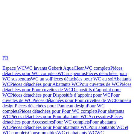
FR
Espace WC
WC lavants Geberit AquaClean
WC complets
Pièces
détachées pour WC complets
WC suspendus
Pièces détachées pour
WC suspendus
WC au sol
Pièces détachées pour WC au sol
Abattants
WC
Pièces détachées pour Abattants WC
Pour cuvettes de WC
Pièces
détachées pour Pour cuvettes de WC
Dispositifs d’appoint pour
WC
Pièces détachées pour Dispositifs d’appoint pour WC
Pour
cuvettes de WC
Pièces détachées pour Pour cuvettes de WC
Panneau
design
Pièces détachées pour Panneau design
Pour WC
complets
Pièces détachées pour Pour WC complets
Pour abattants
WC
Pièces détachées pour Pour abattants WC
Accessoires
Pièces
détachées pour Accessoires
Pour WC complets
Pour abattants
WC
Pièces détachées pour Pour abattants WC
Pour abattants WC et
WC complets
Consommables
WC et abattants WC
WC