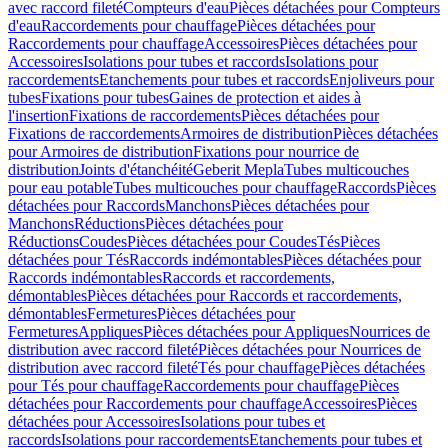
avec raccord fileté
Compteurs d'eau
Pièces détachées pour Compteurs
d'eau
Raccordements pour chauffage
Pièces détachées pour
Raccordements pour chauffage
Accessoires
Pièces détachées pour
Accessoires
Isolations pour tubes et raccords
Isolations pour
raccordements
Etanchements pour tubes et raccords
Enjoliveurs pour
tubes
Fixations pour tubes
Gaines de protection et aides à
l'insertion
Fixations de raccordements
Pièces détachées pour
Fixations de raccordements
Armoires de distribution
Pièces détachées
pour Armoires de distribution
Fixations pour nourrice de
distribution
Joints d'étanchéité
Geberit Mepla
Tubes multicouches
pour eau potable
Tubes multicouches pour chauffage
Raccords
Pièces
détachées pour Raccords
Manchons
Pièces détachées pour
Manchons
Réductions
Pièces détachées pour
Réductions
Coudes
Pièces détachées pour Coudes
Tés
Pièces
détachées pour Tés
Raccords indémontables
Pièces détachées pour
Raccords indémontables
Raccords et raccordements,
démontables
Pièces détachées pour Raccords et raccordements,
démontables
Fermetures
Pièces détachées pour
Fermetures
Appliques
Pièces détachées pour Appliques
Nourrices de
distribution avec raccord fileté
Pièces détachées pour Nourrices de
distribution avec raccord fileté
Tés pour chauffage
Pièces détachées
pour Tés pour chauffage
Raccordements pour chauffage
Pièces
détachées pour Raccordements pour chauffage
Accessoires
Pièces
détachées pour Accessoires
Isolations pour tubes et
raccords
Isolations pour raccordements
Etanchements pour tubes et