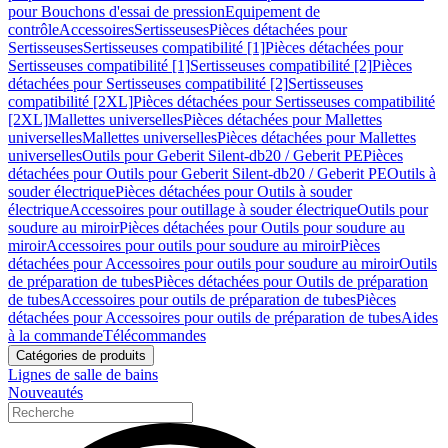
pour Bouchons d'essai de pression
Equipement de
contrôle
Accessoires
Sertisseuses
Pièces détachées pour
Sertisseuses
Sertisseuses compatibilité [1]
Pièces détachées pour
Sertisseuses compatibilité [1]
Sertisseuses compatibilité [2]
Pièces
détachées pour Sertisseuses compatibilité [2]
Sertisseuses
compatibilité [2XL]
Pièces détachées pour Sertisseuses compatibilité
[2XL]
Mallettes universelles
Pièces détachées pour Mallettes
universelles
Mallettes universelles
Pièces détachées pour Mallettes
universelles
Outils pour Geberit Silent-db20 / Geberit PE
Pièces
détachées pour Outils pour Geberit Silent-db20 / Geberit PE
Outils à
souder électrique
Pièces détachées pour Outils à souder
électrique
Accessoires pour outillage à souder électrique
Outils pour
soudure au miroir
Pièces détachées pour Outils pour soudure au
miroir
Accessoires pour outils pour soudure au miroir
Pièces
détachées pour Accessoires pour outils pour soudure au miroir
Outils
de préparation de tubes
Pièces détachées pour Outils de préparation
de tubes
Accessoires pour outils de préparation de tubes
Pièces
détachées pour Accessoires pour outils de préparation de tubes
Aides
à la commande
Télécommandes
Catégories de produits
Lignes de salle de bains
Nouveautés