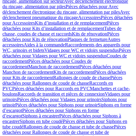
rinçage, alimentation sur secteur
Avec déclenchement électronique
du rinçage, alimentation par piles
Pièces détachées pour Avec
déclenchement électronique du rinçage, alimentation par piles
Avec
déclenchement pneumatique du rinçage
Accessoires
Pièces détachées
pour Accessoires
Kits d’installation et de remplacement
Pièces
détachées pour Kits d’installation et de remplacement
Tubes de
chasse, coudes de chasse et raccords
Kits de rénovation
Pièces
détachées pour Kits de rénovation
Plaques de fermeture
Autres
accessoires
Aides à la commande
Raccordements des appareils pour
WC, urinoirs et bidets
Vidages pour WC et vidoirs suspendus
Pièces
détachées pour Vidages pour WC et vidoirs suspendus
Coudes de
raccordement
Pièces détachées pour Coudes de
raccordement
Manchon de raccordement
Pièces détachées pour
Manchon de raccordement
Kits de raccordement
Pièces détachées
pour Kits de raccordement
Rallonges de coude de chasse
Pièces
détachées pour Rallonges de coude de chasse
Raccords en
PVC
Pièces détachées pour Raccords en PVC
Manchettes et cache-
boulons
Raccords de transition et pièces de connexion
Vidages pour
urinoirs
Pièces détachées pour Vidages pour urinoirs
Siphons pour
urinoir
Pièces détachées pour Siphons pour urinoir
Siphons en forme
d’escargot
Pièces détachées pour Siphons en forme
d’escargot
Siphons à encastrer
Pièces détachées pour Siphons à
encastrer
Siphons en tube coudé
Pièces détachées pour Siphons en
tube coudé
Rallonges de coude de chasse et tube de chasse
Pièces
détachées pour Rallonges de coude de chasse et tube de