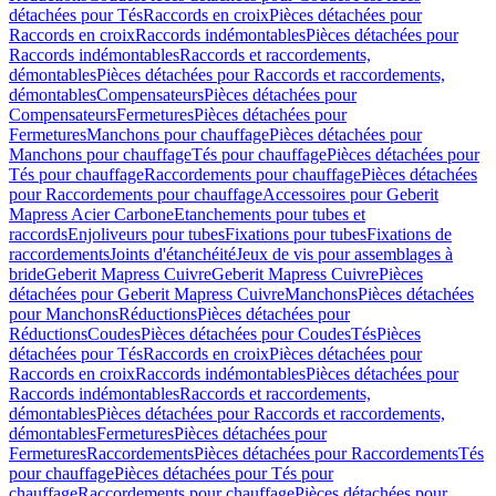
détachées pour Tés
Raccords en croix
Pièces détachées pour
Raccords en croix
Raccords indémontables
Pièces détachées pour
Raccords indémontables
Raccords et raccordements,
démontables
Pièces détachées pour Raccords et raccordements,
démontables
Compensateurs
Pièces détachées pour
Compensateurs
Fermetures
Pièces détachées pour
Fermetures
Manchons pour chauffage
Pièces détachées pour
Manchons pour chauffage
Tés pour chauffage
Pièces détachées pour
Tés pour chauffage
Raccordements pour chauffage
Pièces détachées
pour Raccordements pour chauffage
Accessoires pour Geberit
Mapress Acier Carbone
Etanchements pour tubes et
raccords
Enjoliveurs pour tubes
Fixations pour tubes
Fixations de
raccordements
Joints d'étanchéité
Jeux de vis pour assemblages à
bride
Geberit Mapress Cuivre
Geberit Mapress Cuivre
Pièces
détachées pour Geberit Mapress Cuivre
Manchons
Pièces détachées
pour Manchons
Réductions
Pièces détachées pour
Réductions
Coudes
Pièces détachées pour Coudes
Tés
Pièces
détachées pour Tés
Raccords en croix
Pièces détachées pour
Raccords en croix
Raccords indémontables
Pièces détachées pour
Raccords indémontables
Raccords et raccordements,
démontables
Pièces détachées pour Raccords et raccordements,
démontables
Fermetures
Pièces détachées pour
Fermetures
Raccordements
Pièces détachées pour Raccordements
Tés
pour chauffage
Pièces détachées pour Tés pour
chauffage
Raccordements pour chauffage
Pièces détachées pour