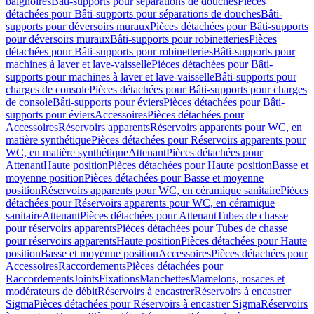
baignoires
Bâti-supports pour séparations de douches
Pièces
détachées pour Bâti-supports pour séparations de douches
Bâti-
supports pour déversoirs muraux
Pièces détachées pour Bâti-supports
pour déversoirs muraux
Bâti-supports pour robinetteries
Pièces
détachées pour Bâti-supports pour robinetteries
Bâti-supports pour
machines à laver et lave-vaisselle
Pièces détachées pour Bâti-
supports pour machines à laver et lave-vaisselle
Bâti-supports pour
charges de console
Pièces détachées pour Bâti-supports pour charges
de console
Bâti-supports pour éviers
Pièces détachées pour Bâti-
supports pour éviers
Accessoires
Pièces détachées pour
Accessoires
Réservoirs apparents
Réservoirs apparents pour WC, en
matière synthétique
Pièces détachées pour Réservoirs apparents pour
WC, en matière synthétique
Attenant
Pièces détachées pour
Attenant
Haute position
Pièces détachées pour Haute position
Basse et
moyenne position
Pièces détachées pour Basse et moyenne
position
Réservoirs apparents pour WC, en céramique sanitaire
Pièces
détachées pour Réservoirs apparents pour WC, en céramique
sanitaire
Attenant
Pièces détachées pour Attenant
Tubes de chasse
pour réservoirs apparents
Pièces détachées pour Tubes de chasse
pour réservoirs apparents
Haute position
Pièces détachées pour Haute
position
Basse et moyenne position
Accessoires
Pièces détachées pour
Accessoires
Raccordements
Pièces détachées pour
Raccordements
Joints
Fixations
Manchettes
Mamelons, rosaces et
modérateurs de débit
Réservoirs à encastrer
Réservoirs à encastrer
Sigma
Pièces détachées pour Réservoirs à encastrer Sigma
Réservoirs