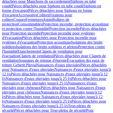
détachées pour Manchons de raccordement
Siphons en tube
coudé
Pièces détachées pour Siphons en tube coudé
Siphons en
forme d'escargot
Pièces détachées pour Siphons en forme
d'escargot
Accessoires
Colliers
Fixations pour
colliers
Coques
Fermetures
Joints
Boîtiers de
protection
Consommables
Protection incendie, protection acoustique
et protection contre l'humidité
Protection incendie
Pièces détachées
pour Protection incendie
Protection incendie pour systèmes
d'évacuation
Pièces détachées pour Protection incendie pour
systèmes d'évacuation
Protection acoustique
Isolations des bruits
solidiens
Isolations des bruits solidiens et aériens
Protection contre
l'humidité
Etanchements
Clapets de ventilation pour
évacuation
Clapets de ventilation
Pièces détachées pour Clapets de
ventilation
Soupapes de retenue d'énergie
Évacuation des eaux de
toiture Geberit Pluvia
Naissances d'eaux pluviales
Pièces détachées
pour Naissances d'eaux pluviales
Naissances d'eaux pluviales jusqu'à
12 l/s
Pièces détachées pour Naissances d'eaux pluviales jusqu'à 12
l/s
Naissances d'eaux pluviales jusqu'à 25 l/s
Pièces détachées pour
Naissances d'eaux pluviales jusqu'à 25 l/s
Naissances d'eaux
pluviales pour chéneaux
Pièces détachées pour Naissances d'eaux
pluviales pour chéneaux
Naissances d'eaux pluviales jusqu'à 12
l/s
Pièces détachées pour Naissances d'eaux pluviales jusqu'à 12
l/s
Naissances d'eaux pluviales jusqu'à 25 l/s
Pièces détachées pour
Naissances d'eaux pluviales jusqu'à 25 l/s
Trop-pleins de
sécurité
Pièces détachées pour Trop-pleins de sécurité
Pour