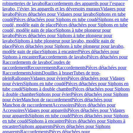
robinetteries de lavabo
Raccordements des appareils pour l’espace
lavabo, l’évier, les appareils et les déversoirs muraux
Vidages pour
lavabo
Pièces détachées pour Vidages pour lavabo
Siphons en tube
coudé
Pièces détachées pour Siphons en tube coudé
Siphons en tube
coudé, modèle gain de place
Pièces détachées pour Siphons en tube
coudé, modèle gain de place
Siphons à tube plongeur pour
lavabo
Pièces détachées pour Siphons à tube plongeur pour
lavabo
Siphons à tube plongeur pour lavabo, modèle gain de
place
Pièces détachées pour Siphons à tube plongeur pour lavabo,
modèle gain de place
Siphons à encastrer
Pièces détachées pour
Siphons à encastrer
Raccordements de lavabo
Pièces détachées pour
Raccordements de lavabo
Coudes de
raccordement
Recouvrements
Raccordements
Pièces détachées pour
Raccordements
Joints
Douilles à braser
Tubes de trop-
plein
Rallonges
Vidages pour éviers
Pièces détachées pour Vidages
pour éviers
Siphons en tube coudé
Pièces détachées pour Siphons en
tube coudé
Siphons à double chambre
Pièces détachées pour Siphons
à double chambre
Siphons pour évier
Pièces détachées pour Siphons
pour évier
Manchon de raccordement
Pièces détachées pour
Manchon de raccordement
Accessoires
Pièces détachées pour
Accessoires
Vidages pour appareils
Pièces détachées pour Vidages
pour appareils
Siphons en tube coudé
Pièces détachées pour Siphons
en tube coudé
Siphons à encastrer
Pièces détachées pour Siphons à
encastrer
Siphons apparents
Pièces détachées pour Siphons
apparents
Raccordements
Pièces détachées pour