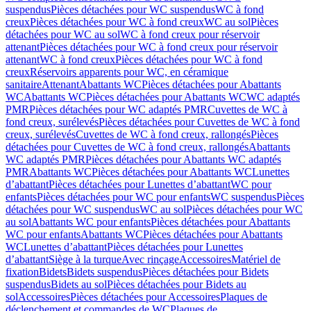
suspendus
Pièces détachées pour WC suspendus
WC à fond
creux
Pièces détachées pour WC à fond creux
WC au sol
Pièces
détachées pour WC au sol
WC à fond creux pour réservoir
attenant
Pièces détachées pour WC à fond creux pour réservoir
attenant
WC à fond creux
Pièces détachées pour WC à fond
creux
Réservoirs apparents pour WC, en céramique
sanitaire
Attenant
Abattants WC
Pièces détachées pour Abattants
WC
Abattants WC
Pièces détachées pour Abattants WC
WC adaptés
PMR
Pièces détachées pour WC adaptés PMR
Cuvettes de WC à
fond creux, surélevés
Pièces détachées pour Cuvettes de WC à fond
creux, surélevés
Cuvettes de WC à fond creux, rallongés
Pièces
détachées pour Cuvettes de WC à fond creux, rallongés
Abattants
WC adaptés PMR
Pièces détachées pour Abattants WC adaptés
PMR
Abattants WC
Pièces détachées pour Abattants WC
Lunettes
d’abattant
Pièces détachées pour Lunettes d’abattant
WC pour
enfants
Pièces détachées pour WC pour enfants
WC suspendus
Pièces
détachées pour WC suspendus
WC au sol
Pièces détachées pour WC
au sol
Abattants WC pour enfants
Pièces détachées pour Abattants
WC pour enfants
Abattants WC
Pièces détachées pour Abattants
WC
Lunettes d’abattant
Pièces détachées pour Lunettes
d’abattant
Siège à la turque
Avec rinçage
Accessoires
Matériel de
fixation
Bidets
Bidets suspendus
Pièces détachées pour Bidets
suspendus
Bidets au sol
Pièces détachées pour Bidets au
sol
Accessoires
Pièces détachées pour Accessoires
Plaques de
déclenchement et commandes de WC
Plaques de