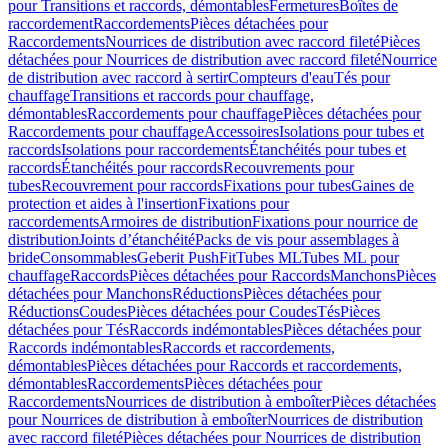
pour Transitions et raccords, démontables
Fermetures
Boîtes de
raccordement
Raccordements
Pièces détachées pour
Raccordements
Nourrices de distribution avec raccord fileté
Pièces
détachées pour Nourrices de distribution avec raccord fileté
Nourrice
de distribution avec raccord à sertir
Compteurs d'eau
Tés pour
chauffage
Transitions et raccords pour chauffage,
démontables
Raccordements pour chauffage
Pièces détachées pour
Raccordements pour chauffage
Accessoires
Isolations pour tubes et
raccords
Isolations pour raccordements
Étanchéités pour tubes et
raccords
Étanchéités pour raccords
Recouvrements pour
tubes
Recouvrement pour raccords
Fixations pour tubes
Gaines de
protection et aides à l'insertion
Fixations pour
raccordements
Armoires de distribution
Fixations pour nourrice de
distribution
Joints d’étanchéité
Packs de vis pour assemblages à
bride
Consommables
Geberit PushFit
Tubes ML
Tubes ML pour
chauffage
Raccords
Pièces détachées pour Raccords
Manchons
Pièces
détachées pour Manchons
Réductions
Pièces détachées pour
Réductions
Coudes
Pièces détachées pour Coudes
Tés
Pièces
détachées pour Tés
Raccords indémontables
Pièces détachées pour
Raccords indémontables
Raccords et raccordements,
démontables
Pièces détachées pour Raccords et raccordements,
démontables
Raccordements
Pièces détachées pour
Raccordements
Nourrices de distribution à emboîter
Pièces détachées
pour Nourrices de distribution à emboîter
Nourrices de distribution
avec raccord fileté
Pièces détachées pour Nourrices de distribution