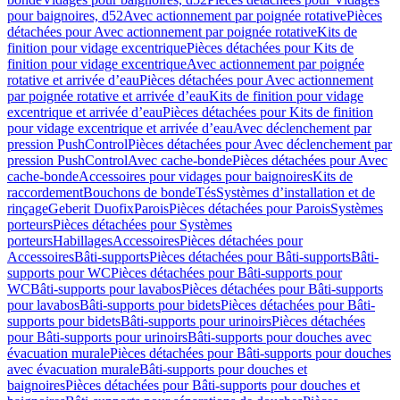
pour baignoires, d52
Avec actionnement par poignée rotative
Pièces
détachées pour Avec actionnement par poignée rotative
Kits de
finition pour vidage excentrique
Pièces détachées pour Kits de
finition pour vidage excentrique
Avec actionnement par poignée
rotative et arrivée d’eau
Pièces détachées pour Avec actionnement
par poignée rotative et arrivée d’eau
Kits de finition pour vidage
excentrique et arrivée d’eau
Pièces détachées pour Kits de finition
pour vidage excentrique et arrivée d’eau
Avec déclenchement par
pression PushControl
Pièces détachées pour Avec déclenchement par
pression PushControl
Avec cache-bonde
Pièces détachées pour Avec
cache-bonde
Accessoires pour vidages pour baignoires
Kits de
raccordement
Bouchons de bonde
Tés
Systèmes d’installation et de
rinçage
Geberit Duofix
Parois
Pièces détachées pour Parois
Systèmes
porteurs
Pièces détachées pour Systèmes
porteurs
Habillages
Accessoires
Pièces détachées pour
Accessoires
Bâti-supports
Pièces détachées pour Bâti-supports
Bâti-
supports pour WC
Pièces détachées pour Bâti-supports pour
WC
Bâti-supports pour lavabos
Pièces détachées pour Bâti-supports
pour lavabos
Bâti-supports pour bidets
Pièces détachées pour Bâti-
supports pour bidets
Bâti-supports pour urinoirs
Pièces détachées
pour Bâti-supports pour urinoirs
Bâti-supports pour douches avec
évacuation murale
Pièces détachées pour Bâti-supports pour douches
avec évacuation murale
Bâti-supports pour douches et
baignoires
Pièces détachées pour Bâti-supports pour douches et