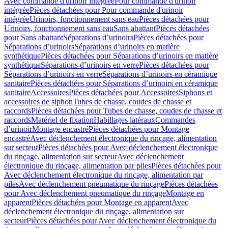
Avec commande d'urinoir intégrée
Pour commande d'urinoir
intégrée
Pièces détachées pour Pour commande d'urinoir
intégrée
Urinoirs, fonctionnement sans eau
Pièces détachées pour
Urinoirs, fonctionnement sans eau
Sans abattant
Pièces détachées
pour Sans abattant
Séparations d’urinoirs
Pièces détachées pour
Séparations d’urinoirs
Séparations d’urinoirs en matière
synthétique
Pièces détachées pour Séparations d’urinoirs en matière
synthétique
Séparations d’urinoirs en verre
Pièces détachées pour
Séparations d’urinoirs en verre
Séparations d’urinoirs en céramique
sanitaire
Pièces détachées pour Séparations d’urinoirs en céramique
sanitaire
Accessoires
Pièces détachées pour Accessoires
Siphons et
accessoires de siphon
Tubes de chasse, coudes de chasse et
raccords
Pièces détachées pour Tubes de chasse, coudes de chasse et
raccords
Matériel de fixation
Habillages latéraux
Commandes
dʼurinoir
Montage encastré
Pièces détachées pour Montage
encastré
Avec déclenchement électronique du rinçage, alimentation
sur secteur
Pièces détachées pour Avec déclenchement électronique
du rinçage, alimentation sur secteur
Avec déclenchement
électronique du rinçage, alimentation par piles
Pièces détachées pour
Avec déclenchement électronique du rinçage, alimentation par
piles
Avec déclenchement pneumatique du rinçage
Pièces détachées
pour Avec déclenchement pneumatique du rinçage
Montage en
apparent
Pièces détachées pour Montage en apparent
Avec
déclenchement électronique du rinçage, alimentation sur
secteur
Pièces détachées pour Avec déclenchement électronique du