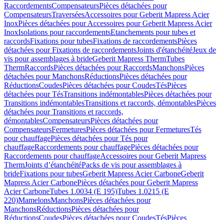
Raccordements
Compensateurs
Pièces détachées pour
Compensateurs
Traversées
Accessoires pour Geberit Mapress Acier
Inox
Pièces détachées pour Accessoires pour Geberit Mapress Acier
Inox
Isolations pour raccordements
Etanchements pour tubes et
raccords
Fixations pour tubes
Fixations de raccordements
Pièces
détachées pour Fixations de raccordements
Joints d'étanchéité
Jeux de
vis pour assemblages à bride
Geberit Mapress Therm
Tubes
Therm
Raccords
Pièces détachées pour Raccords
Manchons
Pièces
détachées pour Manchons
Réductions
Pièces détachées pour
Réductions
Coudes
Pièces détachées pour Coudes
Tés
Pièces
détachées pour Tés
Transitions indémontables
Pièces détachées pour
Transitions indémontables
Transitions et raccords, démontables
Pièces
détachées pour Transitions et raccords,
démontables
Compensateurs
Pièces détachées pour
Compensateurs
Fermetures
Pièces détachées pour Fermetures
Tés
pour chauffage
Pièces détachées pour Tés pour
chauffage
Raccordements pour chauffage
Pièces détachées pour
Raccordements pour chauffage
Accessoires pour Geberit Mapress
Therm
Joints d’étanchéité
Packs de vis pour assemblages à
bride
Fixations pour tubes
Geberit Mapress Acier Carbone
Geberit
Mapress Acier Carbone
Pièces détachées pour Geberit Mapress
Acier Carbone
Tubes 1.0034 (E 195)
Tubes 1.0215 (E
220)
Mamelons
Manchons
Pièces détachées pour
Manchons
Réductions
Pièces détachées pour
Réductions
Coudes
Pièces détachées pour Coudes
Tés
Pièces