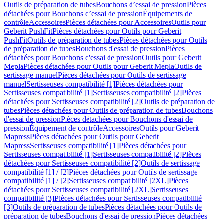
Outils de préparation de tubes
Bouchons d’essai de pression
Pièces
détachées pour Bouchons d’essai de pression
Équipements de
contrôle
Accessoires
Pièces détachées pour Accessoires
Outils pour
Geberit PushFit
Pièces détachées pour Outils pour Geberit
PushFit
Outils de préparation de tubes
Pièces détachées pour Outils
de préparation de tubes
Bouchons d'essai de pression
Pièces
détachées pour Bouchons d'essai de pression
Outils pour Geberit
Mepla
Pièces détachées pour Outils pour Geberit Mepla
Outils de
sertissage manuel
Pièces détachées pour Outils de sertissage
manuel
Sertisseuses compatibilité [1]
Pièces détachées pour
Sertisseuses compatibilité [1]
Sertisseuses compatibilité [2]
Pièces
détachées pour Sertisseuses compatibilité [2]
Outils de préparation de
tubes
Pièces détachées pour Outils de préparation de tubes
Bouchons
d'essai de pression
Pièces détachées pour Bouchons d'essai de
pression
Équipement de contrôle
Accessoires
Outils pour Geberit
Mapress
Pièces détachées pour Outils pour Geberit
Mapress
Sertisseuses compatibilité [1]
Pièces détachées pour
Sertisseuses compatibilité [1]
Sertisseuses compatibilité [2]
Pièces
détachées pour Sertisseuses compatibilité [2]
Outils de sertissage
compatibilité [1] / [2]
Pièces détachées pour Outils de sertissage
compatibilité [1] / [2]
Sertisseuses compatibilité [2XL]
Pièces
détachées pour Sertisseuses compatibilité [2XL]
Sertisseuses
compatibilité [3]
Pièces détachées pour Sertisseuses compatibilité
[3]
Outils de préparation de tubes
Pièces détachées pour Outils de
préparation de tubes
Bouchons d'essai de pression
Pièces détachées