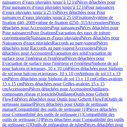
naissances d’eaux pluviales jusqu’à 12 l/s
Pièces détachées pour
Pour naissances d’eaux pluviales jusqu’à 12 l/s
Pour naissances
d’eaux pluviales jusqu’à 25 l/s
Pièces détachées pour Pour
naissances d’eaux pluviales jusqu’à 25 l/s
Fixations
Système de
fixation d40–200
Système de fixation d250–315
Accessoires
Pièces
détachées pour Accessoires
Pour naissances
Pièces détachées pour
Pour naissances
Pour fixations
Évacuation des eaux de toiture
conventionnelle
Naissances d'eaux pluviales
Pièces détachées pour
Naissances d'eaux pluviales
Raccords au pare-vapeur
Pièces
détachées pour Raccords au pare-vapeur
Accessoires
Pièces
détachées pour Accessoires
Évacuation des sols
Evacuation de
surface pour l'intérieur et l'extérieur
Pièces détachées pour
Evacuation de surface pour l'intérieur et l'extérieur
Siphons de sol
pour balcons et terrasses, 10 x 10 cm
Pièces détachées pour Siphons
de sol pour balcons et terrasses, 10 x 10 cm
Siphons de sol 13 x 13
cm
Pièces détachées pour Siphons de sol 13 x 13 cm
Grilles-avaloirs
15 x 15 cm
Pièces détachées pour Grilles-avaloirs 15 x 15
cm
Accessoires
Pièces détachées pour Accessoires
Outillages,
composants réseau et logiciels
Outillages
Outils pour Geberit
FlowFit
Pièces détachées pour Outils pour Geberit FlowFit
Outils de
sertissage manuel
Pièces détachées pour Outils de sertissage
manuel
Compatibilité des outils de sertissage [1]
Pièces détachées
pour Compatibilité des outils de sertissage [1]
Compatibilité des
outils de sertissage [2]
Pièces détachées pour Compatibilité des outils
de sertissage [2]
Outils de préparation de tubes
Pièces détachées pour