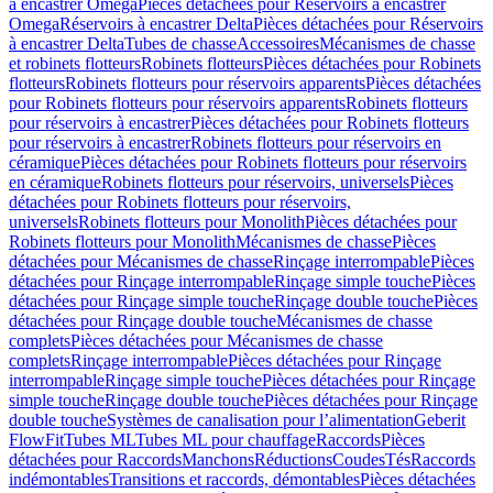
à encastrer Omega
Pièces détachées pour Réservoirs à encastrer
Omega
Réservoirs à encastrer Delta
Pièces détachées pour Réservoirs
à encastrer Delta
Tubes de chasse
Accessoires
Mécanismes de chasse
et robinets flotteurs
Robinets flotteurs
Pièces détachées pour Robinets
flotteurs
Robinets flotteurs pour réservoirs apparents
Pièces détachées
pour Robinets flotteurs pour réservoirs apparents
Robinets flotteurs
pour réservoirs à encastrer
Pièces détachées pour Robinets flotteurs
pour réservoirs à encastrer
Robinets flotteurs pour réservoirs en
céramique
Pièces détachées pour Robinets flotteurs pour réservoirs
en céramique
Robinets flotteurs pour réservoirs, universels
Pièces
détachées pour Robinets flotteurs pour réservoirs,
universels
Robinets flotteurs pour Monolith
Pièces détachées pour
Robinets flotteurs pour Monolith
Mécanismes de chasse
Pièces
détachées pour Mécanismes de chasse
Rinçage interrompable
Pièces
détachées pour Rinçage interrompable
Rinçage simple touche
Pièces
détachées pour Rinçage simple touche
Rinçage double touche
Pièces
détachées pour Rinçage double touche
Mécanismes de chasse
complets
Pièces détachées pour Mécanismes de chasse
complets
Rinçage interrompable
Pièces détachées pour Rinçage
interrompable
Rinçage simple touche
Pièces détachées pour Rinçage
simple touche
Rinçage double touche
Pièces détachées pour Rinçage
double touche
Systèmes de canalisation pour l’alimentation
Geberit
FlowFit
Tubes ML
Tubes ML pour chauffage
Raccords
Pièces
détachées pour Raccords
Manchons
Réductions
Coudes
Tés
Raccords
indémontables
Transitions et raccords, démontables
Pièces détachées