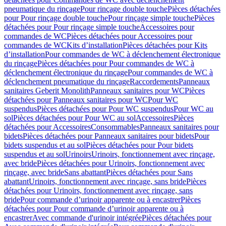
pneumatique du rinçage
Pour rinçage double touche
Pièces détachées
pour Pour rinçage double touche
Pour rinçage simple touche
Pièces
détachées pour Pour rinçage simple touche
Accessoires pour
commandes de WC
Pièces détachées pour Accessoires pour
commandes de WC
Kits d’installation
Pièces détachées pour Kits
d’installation
Pour commandes de WC à déclenchement électronique
du rinçage
Pièces détachées pour Pour commandes de WC à
déclenchement électronique du rinçage
Pour commandes de WC à
déclenchement pneumatique du rinçage
Raccordements
Panneaux
sanitaires Geberit Monolith
Panneaux sanitaires pour WC
Pièces
détachées pour Panneaux sanitaires pour WC
Pour WC
suspendus
Pièces détachées pour Pour WC suspendus
Pour WC au
sol
Pièces détachées pour Pour WC au sol
Accessoires
Pièces
détachées pour Accessoires
Consommables
Panneaux sanitaires pour
bidets
Pièces détachées pour Panneaux sanitaires pour bidets
Pour
bidets suspendus et au sol
Pièces détachées pour Pour bidets
suspendus et au sol
Urinoirs
Urinoirs, fonctionnement avec rinçage,
avec bride
Pièces détachées pour Urinoirs, fonctionnement avec
rinçage, avec bride
Sans abattant
Pièces détachées pour Sans
abattant
Urinoirs, fonctionnement avec rinçage, sans bride
Pièces
détachées pour Urinoirs, fonctionnement avec rinçage, sans
bride
Pour commande d’urinoir apparente ou à encastrer
Pièces
détachées pour Pour commande d’urinoir apparente ou à
encastrer
Avec commande d'urinoir intégrée
Pièces détachées pour