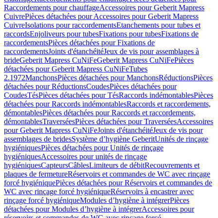
Raccordements pour chauffage
Accessoires pour Geberit Mapress
Cuivre
Pièces détachées pour Accessoires pour Geberit Mapress
Cuivre
Isolations pour raccordements
Etanchements pour tubes et
raccords
Enjoliveurs pour tubes
Fixations pour tubes
Fixations de
raccordements
Pièces détachées pour Fixations de
raccordements
Joints d'étanchéité
Jeux de vis pour assemblages à
bride
Geberit Mapress CuNiFe
Geberit Mapress CuNiFe
Pièces
détachées pour Geberit Mapress CuNiFe
Tubes
2.1972
Manchons
Pièces détachées pour Manchons
Réductions
Pièces
détachées pour Réductions
Coudes
Pièces détachées pour
Coudes
Tés
Pièces détachées pour Tés
Raccords indémontables
Pièces
détachées pour Raccords indémontables
Raccords et raccordements,
démontables
Pièces détachées pour Raccords et raccordements,
démontables
Traversées
Pièces détachées pour Traversées
Accessoires
pour Geberit Mapress CuNiFe
Joints d'étanchéité
Jeux de vis pour
assemblages de brides
Système d’hygiène Geberit
Unités de rinçage
hygiéniques
Pièces détachées pour Unités de rinçage
hygiéniques
Accessoires pour unités de rinçage
hygiéniques
Capteurs
Câbles
Limiteurs de débit
Recouvrements et
plaques de fermeture
Réservoirs et commandes de WC avec rinçage
forcé hygiénique
Pièces détachées pour Réservoirs et commandes de
WC avec rinçage forcé hygiénique
Réservoirs à encastrer avec
rinçage forcé hygiénique
Modules d’hygiène à intégrer
Pièces
détachées pour Modules d’hygiène à intégrer
Accessoires pour
réservoirs et commandes de WC avec rinçage forcé