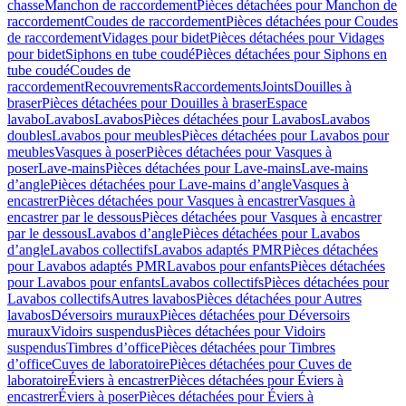
chasse
Manchon de raccordement
Pièces détachées pour Manchon de
raccordement
Coudes de raccordement
Pièces détachées pour Coudes
de raccordement
Vidages pour bidet
Pièces détachées pour Vidages
pour bidet
Siphons en tube coudé
Pièces détachées pour Siphons en
tube coudé
Coudes de
raccordement
Recouvrements
Raccordements
Joints
Douilles à
braser
Pièces détachées pour Douilles à braser
Espace
lavabo
Lavabos
Lavabos
Pièces détachées pour Lavabos
Lavabos
doubles
Lavabos pour meubles
Pièces détachées pour Lavabos pour
meubles
Vasques à poser
Pièces détachées pour Vasques à
poser
Lave-mains
Pièces détachées pour Lave-mains
Lave-mains
d’angle
Pièces détachées pour Lave-mains d’angle
Vasques à
encastrer
Pièces détachées pour Vasques à encastrer
Vasques à
encastrer par le dessous
Pièces détachées pour Vasques à encastrer
par le dessous
Lavabos d’angle
Pièces détachées pour Lavabos
d’angle
Lavabos collectifs
Lavabos adaptés PMR
Pièces détachées
pour Lavabos adaptés PMR
Lavabos pour enfants
Pièces détachées
pour Lavabos pour enfants
Lavabos collectifs
Pièces détachées pour
Lavabos collectifs
Autres lavabos
Pièces détachées pour Autres
lavabos
Déversoirs muraux
Pièces détachées pour Déversoirs
muraux
Vidoirs suspendus
Pièces détachées pour Vidoirs
suspendus
Timbres dʼoffice
Pièces détachées pour Timbres
dʼoffice
Cuves de laboratoire
Pièces détachées pour Cuves de
laboratoire
Éviers à encastrer
Pièces détachées pour Éviers à
encastrer
Éviers à poser
Pièces détachées pour Éviers à