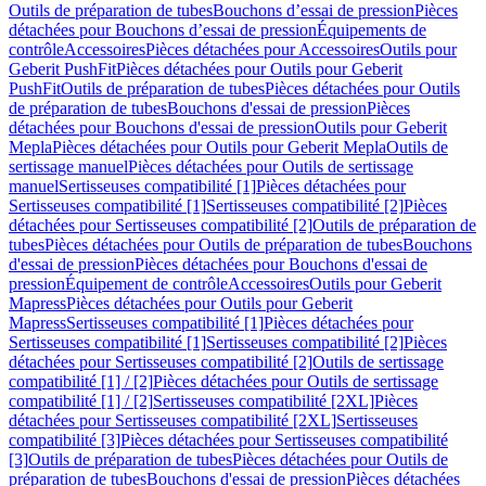
Outils de préparation de tubes
Bouchons d’essai de pression
Pièces
détachées pour Bouchons d’essai de pression
Équipements de
contrôle
Accessoires
Pièces détachées pour Accessoires
Outils pour
Geberit PushFit
Pièces détachées pour Outils pour Geberit
PushFit
Outils de préparation de tubes
Pièces détachées pour Outils
de préparation de tubes
Bouchons d'essai de pression
Pièces
détachées pour Bouchons d'essai de pression
Outils pour Geberit
Mepla
Pièces détachées pour Outils pour Geberit Mepla
Outils de
sertissage manuel
Pièces détachées pour Outils de sertissage
manuel
Sertisseuses compatibilité [1]
Pièces détachées pour
Sertisseuses compatibilité [1]
Sertisseuses compatibilité [2]
Pièces
détachées pour Sertisseuses compatibilité [2]
Outils de préparation de
tubes
Pièces détachées pour Outils de préparation de tubes
Bouchons
d'essai de pression
Pièces détachées pour Bouchons d'essai de
pression
Équipement de contrôle
Accessoires
Outils pour Geberit
Mapress
Pièces détachées pour Outils pour Geberit
Mapress
Sertisseuses compatibilité [1]
Pièces détachées pour
Sertisseuses compatibilité [1]
Sertisseuses compatibilité [2]
Pièces
détachées pour Sertisseuses compatibilité [2]
Outils de sertissage
compatibilité [1] / [2]
Pièces détachées pour Outils de sertissage
compatibilité [1] / [2]
Sertisseuses compatibilité [2XL]
Pièces
détachées pour Sertisseuses compatibilité [2XL]
Sertisseuses
compatibilité [3]
Pièces détachées pour Sertisseuses compatibilité
[3]
Outils de préparation de tubes
Pièces détachées pour Outils de
préparation de tubes
Bouchons d'essai de pression
Pièces détachées