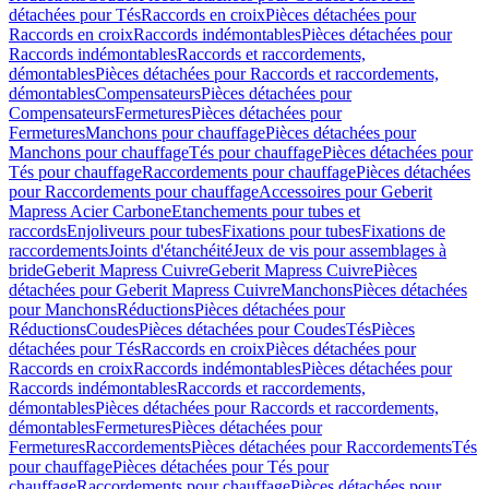
détachées pour Tés
Raccords en croix
Pièces détachées pour
Raccords en croix
Raccords indémontables
Pièces détachées pour
Raccords indémontables
Raccords et raccordements,
démontables
Pièces détachées pour Raccords et raccordements,
démontables
Compensateurs
Pièces détachées pour
Compensateurs
Fermetures
Pièces détachées pour
Fermetures
Manchons pour chauffage
Pièces détachées pour
Manchons pour chauffage
Tés pour chauffage
Pièces détachées pour
Tés pour chauffage
Raccordements pour chauffage
Pièces détachées
pour Raccordements pour chauffage
Accessoires pour Geberit
Mapress Acier Carbone
Etanchements pour tubes et
raccords
Enjoliveurs pour tubes
Fixations pour tubes
Fixations de
raccordements
Joints d'étanchéité
Jeux de vis pour assemblages à
bride
Geberit Mapress Cuivre
Geberit Mapress Cuivre
Pièces
détachées pour Geberit Mapress Cuivre
Manchons
Pièces détachées
pour Manchons
Réductions
Pièces détachées pour
Réductions
Coudes
Pièces détachées pour Coudes
Tés
Pièces
détachées pour Tés
Raccords en croix
Pièces détachées pour
Raccords en croix
Raccords indémontables
Pièces détachées pour
Raccords indémontables
Raccords et raccordements,
démontables
Pièces détachées pour Raccords et raccordements,
démontables
Fermetures
Pièces détachées pour
Fermetures
Raccordements
Pièces détachées pour Raccordements
Tés
pour chauffage
Pièces détachées pour Tés pour
chauffage
Raccordements pour chauffage
Pièces détachées pour