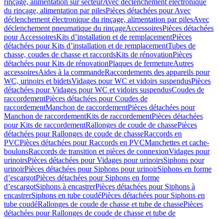
rinçage, alimentation sur secteur
Avec déclenchement électronique
du rinçage, alimentation par piles
Pièces détachées pour Avec
déclenchement électronique du rinçage, alimentation par piles
Avec
déclenchement pneumatique du rinçage
Accessoires
Pièces détachées
pour Accessoires
Kits d’installation et de remplacement
Pièces
détachées pour Kits d’installation et de remplacement
Tubes de
chasse, coudes de chasse et raccords
Kits de rénovation
Pièces
détachées pour Kits de rénovation
Plaques de fermeture
Autres
accessoires
Aides à la commande
Raccordements des appareils pour
WC, urinoirs et bidets
Vidages pour WC et vidoirs suspendus
Pièces
détachées pour Vidages pour WC et vidoirs suspendus
Coudes de
raccordement
Pièces détachées pour Coudes de
raccordement
Manchon de raccordement
Pièces détachées pour
Manchon de raccordement
Kits de raccordement
Pièces détachées
pour Kits de raccordement
Rallonges de coude de chasse
Pièces
détachées pour Rallonges de coude de chasse
Raccords en
PVC
Pièces détachées pour Raccords en PVC
Manchettes et cache-
boulons
Raccords de transition et pièces de connexion
Vidages pour
urinoirs
Pièces détachées pour Vidages pour urinoirs
Siphons pour
urinoir
Pièces détachées pour Siphons pour urinoir
Siphons en forme
d’escargot
Pièces détachées pour Siphons en forme
d’escargot
Siphons à encastrer
Pièces détachées pour Siphons à
encastrer
Siphons en tube coudé
Pièces détachées pour Siphons en
tube coudé
Rallonges de coude de chasse et tube de chasse
Pièces
détachées pour Rallonges de coude de chasse et tube de