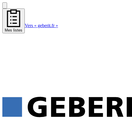
Vers « geberit.fr »
Mes listes