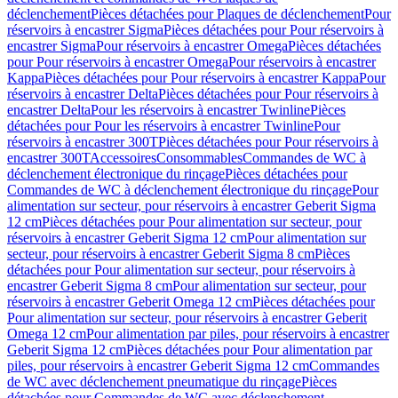
déclenchement
Pièces détachées pour Plaques de déclenchement
Pour
réservoirs à encastrer Sigma
Pièces détachées pour Pour réservoirs à
encastrer Sigma
Pour réservoirs à encastrer Omega
Pièces détachées
pour Pour réservoirs à encastrer Omega
Pour réservoirs à encastrer
Kappa
Pièces détachées pour Pour réservoirs à encastrer Kappa
Pour
réservoirs à encastrer Delta
Pièces détachées pour Pour réservoirs à
encastrer Delta
Pour les réservoirs à encastrer Twinline
Pièces
détachées pour Pour les réservoirs à encastrer Twinline
Pour
réservoirs à encastrer 300T
Pièces détachées pour Pour réservoirs à
encastrer 300T
Accessoires
Consommables
Commandes de WC à
déclenchement électronique du rinçage
Pièces détachées pour
Commandes de WC à déclenchement électronique du rinçage
Pour
alimentation sur secteur, pour réservoirs à encastrer Geberit Sigma
12 cm
Pièces détachées pour Pour alimentation sur secteur, pour
réservoirs à encastrer Geberit Sigma 12 cm
Pour alimentation sur
secteur, pour réservoirs à encastrer Geberit Sigma 8 cm
Pièces
détachées pour Pour alimentation sur secteur, pour réservoirs à
encastrer Geberit Sigma 8 cm
Pour alimentation sur secteur, pour
réservoirs à encastrer Geberit Omega 12 cm
Pièces détachées pour
Pour alimentation sur secteur, pour réservoirs à encastrer Geberit
Omega 12 cm
Pour alimentation par piles, pour réservoirs à encastrer
Geberit Sigma 12 cm
Pièces détachées pour Pour alimentation par
piles, pour réservoirs à encastrer Geberit Sigma 12 cm
Commandes
de WC avec déclenchement pneumatique du rinçage
Pièces
détachées pour Commandes de WC avec déclenchement