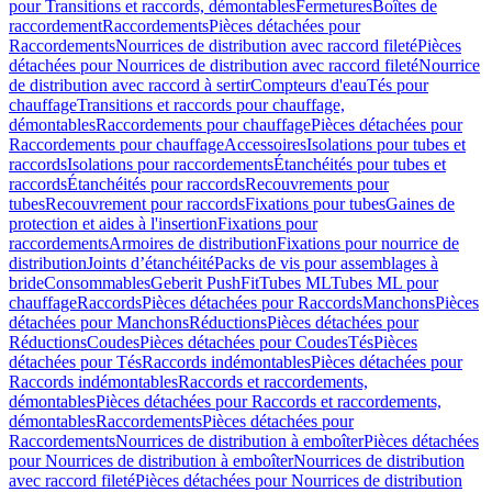
pour Transitions et raccords, démontables
Fermetures
Boîtes de
raccordement
Raccordements
Pièces détachées pour
Raccordements
Nourrices de distribution avec raccord fileté
Pièces
détachées pour Nourrices de distribution avec raccord fileté
Nourrice
de distribution avec raccord à sertir
Compteurs d'eau
Tés pour
chauffage
Transitions et raccords pour chauffage,
démontables
Raccordements pour chauffage
Pièces détachées pour
Raccordements pour chauffage
Accessoires
Isolations pour tubes et
raccords
Isolations pour raccordements
Étanchéités pour tubes et
raccords
Étanchéités pour raccords
Recouvrements pour
tubes
Recouvrement pour raccords
Fixations pour tubes
Gaines de
protection et aides à l'insertion
Fixations pour
raccordements
Armoires de distribution
Fixations pour nourrice de
distribution
Joints d’étanchéité
Packs de vis pour assemblages à
bride
Consommables
Geberit PushFit
Tubes ML
Tubes ML pour
chauffage
Raccords
Pièces détachées pour Raccords
Manchons
Pièces
détachées pour Manchons
Réductions
Pièces détachées pour
Réductions
Coudes
Pièces détachées pour Coudes
Tés
Pièces
détachées pour Tés
Raccords indémontables
Pièces détachées pour
Raccords indémontables
Raccords et raccordements,
démontables
Pièces détachées pour Raccords et raccordements,
démontables
Raccordements
Pièces détachées pour
Raccordements
Nourrices de distribution à emboîter
Pièces détachées
pour Nourrices de distribution à emboîter
Nourrices de distribution
avec raccord fileté
Pièces détachées pour Nourrices de distribution