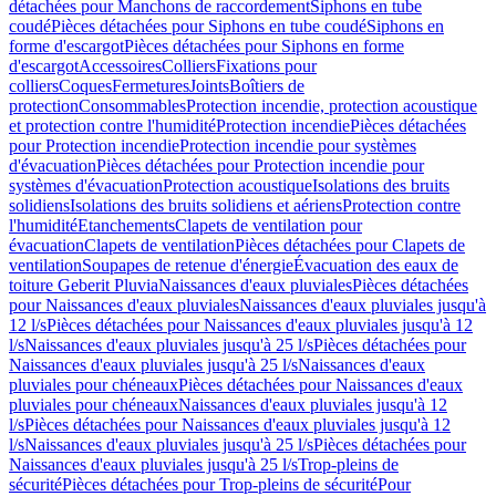
détachées pour Manchons de raccordement
Siphons en tube
coudé
Pièces détachées pour Siphons en tube coudé
Siphons en
forme d'escargot
Pièces détachées pour Siphons en forme
d'escargot
Accessoires
Colliers
Fixations pour
colliers
Coques
Fermetures
Joints
Boîtiers de
protection
Consommables
Protection incendie, protection acoustique
et protection contre l'humidité
Protection incendie
Pièces détachées
pour Protection incendie
Protection incendie pour systèmes
d'évacuation
Pièces détachées pour Protection incendie pour
systèmes d'évacuation
Protection acoustique
Isolations des bruits
solidiens
Isolations des bruits solidiens et aériens
Protection contre
l'humidité
Etanchements
Clapets de ventilation pour
évacuation
Clapets de ventilation
Pièces détachées pour Clapets de
ventilation
Soupapes de retenue d'énergie
Évacuation des eaux de
toiture Geberit Pluvia
Naissances d'eaux pluviales
Pièces détachées
pour Naissances d'eaux pluviales
Naissances d'eaux pluviales jusqu'à
12 l/s
Pièces détachées pour Naissances d'eaux pluviales jusqu'à 12
l/s
Naissances d'eaux pluviales jusqu'à 25 l/s
Pièces détachées pour
Naissances d'eaux pluviales jusqu'à 25 l/s
Naissances d'eaux
pluviales pour chéneaux
Pièces détachées pour Naissances d'eaux
pluviales pour chéneaux
Naissances d'eaux pluviales jusqu'à 12
l/s
Pièces détachées pour Naissances d'eaux pluviales jusqu'à 12
l/s
Naissances d'eaux pluviales jusqu'à 25 l/s
Pièces détachées pour
Naissances d'eaux pluviales jusqu'à 25 l/s
Trop-pleins de
sécurité
Pièces détachées pour Trop-pleins de sécurité
Pour