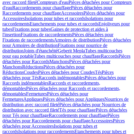
avec raccord fileté
Compteurs d'eau
Pièces détachées pour Compteurs
d'eau
Raccordements pour chauffage
Pièces détachées pour
Raccordements pour chauffage
Accessoires
Pièces détachées pour
Accessoires
Isolations pour tubes et raccords
Isolations pour
raccordements
Etanchements pour tubes et raccords
Enjoliveurs pour
tubes
Fixations pour tubes
Gaines de protection et aides à
l'insertion
Fixations de raccordements
Pièces détachées pour
Fixations de raccordements
Armoires de distribution
Pièces détachées
pour Armoires de distribution
Fixations pour nourrice de
distribution
Joints d'étanchéité
Geberit Mepla
Tubes multicouches
pour eau potable
Tubes multicouches pour chauffage
Raccords
Pièces
détachées pour Raccords
Manchons
Pièces détachées pour
Manchons
Réductions
Pièces détachées pour
Réductions
Coudes
Pièces détachées pour Coudes
Tés
Pièces
détachées pour Tés
Raccords indémontables
Pièces détachées pour
Raccords indémontables
Raccords et raccordements,
démontables
Pièces détachées pour Raccords et raccordements,
démontables
Fermetures
Pièces détachées pour
Fermetures
Appliques
Pièces détachées pour Appliques
Nourrices de
distribution avec raccord fileté
Pièces détachées pour Nourrices de
distribution avec raccord fileté
Tés pour chauffage
Pièces détachées
pour Tés pour chauffage
Raccordements pour chauffage
Pièces
détachées pour Raccordements pour chauffage
Accessoires
Pièces
détachées pour Accessoires
Isolations pour tubes et
raccords
Isolations pour raccordements
Etanchements pour tubes et