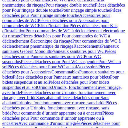
pneumatique du rinçage
Pour rinçage double touche
Pièces détachées
pour Pour rinçage double touche
Pour rinçage simple touche
Pièces
détachées pour Pour rinçage simple touche
Accessoires pour
commandes de WC
Pièces détachées pour Accessoires pour
commandes de WC
Kits d’installation
Pièces détachées pour Kits
d’installation
Pour commandes de WC à déclenchement électronique
du rinçage
Pièces détachées pour Pour commandes de WC à
déclenchement électronique du rinçage
Pour commandes de WC à
déclenchement pneumatique du rinçage
Raccordements
Panneaux
sanitaires Geberit Monolith
Panneaux sanitaires pour WC
Pièces
détachées pour Panneaux sanitaires pour WC
Pour WC
suspendus
Pièces détachées pour Pour WC suspendus
Pour WC au
sol
Pièces détachées pour Pour WC au sol
Accessoires
Pièces
détachées pour Accessoires
Consommables
Panneaux sanitaires pour
bidets
Pièces détachées pour Panneaux sanitaires pour bidets
Pour
bidets suspendus et au sol
Pièces détachées pour Pour bidets
suspendus et au sol
Urinoirs
Urinoirs, fonctionnement avec rinçage,
avec bride
Pièces détachées pour Urinoirs, fonctionnement avec
rinçage, avec bride
Sans abattant
Pièces détachées pour Sans
abattant
Urinoirs, fonctionnement avec rinçage, sans bride
Pièces
détachées pour Urinoirs, fonctionnement avec rinçage, sans
bride
Pour commande d’urinoir apparente ou à encastrer
Pièces
détachées pour Pour commande d’urinoir apparente ou à
encastrer
Avec commande d'urinoir intégrée
Pièces détachées pour