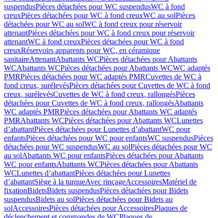
suspendus
Pièces détachées pour WC suspendus
WC à fond
creux
Pièces détachées pour WC à fond creux
WC au sol
Pièces
détachées pour WC au sol
WC à fond creux pour réservoir
attenant
Pièces détachées pour WC à fond creux pour réservoir
attenant
WC à fond creux
Pièces détachées pour WC à fond
creux
Réservoirs apparents pour WC, en céramique
sanitaire
Attenant
Abattants WC
Pièces détachées pour Abattants
WC
Abattants WC
Pièces détachées pour Abattants WC
WC adaptés
PMR
Pièces détachées pour WC adaptés PMR
Cuvettes de WC à
fond creux, surélevés
Pièces détachées pour Cuvettes de WC à fond
creux, surélevés
Cuvettes de WC à fond creux, rallongés
Pièces
détachées pour Cuvettes de WC à fond creux, rallongés
Abattants
WC adaptés PMR
Pièces détachées pour Abattants WC adaptés
PMR
Abattants WC
Pièces détachées pour Abattants WC
Lunettes
d’abattant
Pièces détachées pour Lunettes d’abattant
WC pour
enfants
Pièces détachées pour WC pour enfants
WC suspendus
Pièces
détachées pour WC suspendus
WC au sol
Pièces détachées pour WC
au sol
Abattants WC pour enfants
Pièces détachées pour Abattants
WC pour enfants
Abattants WC
Pièces détachées pour Abattants
WC
Lunettes d’abattant
Pièces détachées pour Lunettes
d’abattant
Siège à la turque
Avec rinçage
Accessoires
Matériel de
fixation
Bidets
Bidets suspendus
Pièces détachées pour Bidets
suspendus
Bidets au sol
Pièces détachées pour Bidets au
sol
Accessoires
Pièces détachées pour Accessoires
Plaques de
déclenchement et commandes de WC
Plaques de