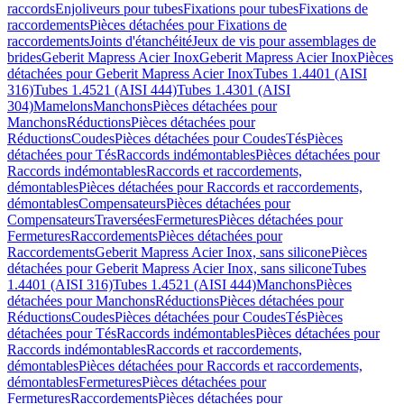
raccords
Enjoliveurs pour tubes
Fixations pour tubes
Fixations de
raccordements
Pièces détachées pour Fixations de
raccordements
Joints d'étanchéité
Jeux de vis pour assemblages de
brides
Geberit Mapress Acier Inox
Geberit Mapress Acier Inox
Pièces
détachées pour Geberit Mapress Acier Inox
Tubes 1.4401 (AISI
316)
Tubes 1.4521 (AISI 444)
Tubes 1.4301 (AISI
304)
Mamelons
Manchons
Pièces détachées pour
Manchons
Réductions
Pièces détachées pour
Réductions
Coudes
Pièces détachées pour Coudes
Tés
Pièces
détachées pour Tés
Raccords indémontables
Pièces détachées pour
Raccords indémontables
Raccords et raccordements,
démontables
Pièces détachées pour Raccords et raccordements,
démontables
Compensateurs
Pièces détachées pour
Compensateurs
Traversées
Fermetures
Pièces détachées pour
Fermetures
Raccordements
Pièces détachées pour
Raccordements
Geberit Mapress Acier Inox, sans silicone
Pièces
détachées pour Geberit Mapress Acier Inox, sans silicone
Tubes
1.4401 (AISI 316)
Tubes 1.4521 (AISI 444)
Manchons
Pièces
détachées pour Manchons
Réductions
Pièces détachées pour
Réductions
Coudes
Pièces détachées pour Coudes
Tés
Pièces
détachées pour Tés
Raccords indémontables
Pièces détachées pour
Raccords indémontables
Raccords et raccordements,
démontables
Pièces détachées pour Raccords et raccordements,
démontables
Fermetures
Pièces détachées pour
Fermetures
Raccordements
Pièces détachées pour