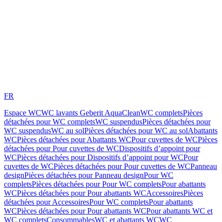
FR
Espace WC
WC lavants Geberit AquaClean
WC complets
Pièces
détachées pour WC complets
WC suspendus
Pièces détachées pour
WC suspendus
WC au sol
Pièces détachées pour WC au sol
Abattants
WC
Pièces détachées pour Abattants WC
Pour cuvettes de WC
Pièces
détachées pour Pour cuvettes de WC
Dispositifs d’appoint pour
WC
Pièces détachées pour Dispositifs d’appoint pour WC
Pour
cuvettes de WC
Pièces détachées pour Pour cuvettes de WC
Panneau
design
Pièces détachées pour Panneau design
Pour WC
complets
Pièces détachées pour Pour WC complets
Pour abattants
WC
Pièces détachées pour Pour abattants WC
Accessoires
Pièces
détachées pour Accessoires
Pour WC complets
Pour abattants
WC
Pièces détachées pour Pour abattants WC
Pour abattants WC et
WC complets
Consommables
WC et abattants WC
WC