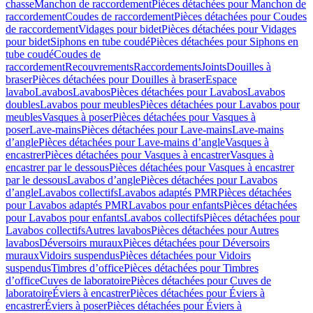
chasse
Manchon de raccordement
Pièces détachées pour Manchon de
raccordement
Coudes de raccordement
Pièces détachées pour Coudes
de raccordement
Vidages pour bidet
Pièces détachées pour Vidages
pour bidet
Siphons en tube coudé
Pièces détachées pour Siphons en
tube coudé
Coudes de
raccordement
Recouvrements
Raccordements
Joints
Douilles à
braser
Pièces détachées pour Douilles à braser
Espace
lavabo
Lavabos
Lavabos
Pièces détachées pour Lavabos
Lavabos
doubles
Lavabos pour meubles
Pièces détachées pour Lavabos pour
meubles
Vasques à poser
Pièces détachées pour Vasques à
poser
Lave-mains
Pièces détachées pour Lave-mains
Lave-mains
d’angle
Pièces détachées pour Lave-mains d’angle
Vasques à
encastrer
Pièces détachées pour Vasques à encastrer
Vasques à
encastrer par le dessous
Pièces détachées pour Vasques à encastrer
par le dessous
Lavabos d’angle
Pièces détachées pour Lavabos
d’angle
Lavabos collectifs
Lavabos adaptés PMR
Pièces détachées
pour Lavabos adaptés PMR
Lavabos pour enfants
Pièces détachées
pour Lavabos pour enfants
Lavabos collectifs
Pièces détachées pour
Lavabos collectifs
Autres lavabos
Pièces détachées pour Autres
lavabos
Déversoirs muraux
Pièces détachées pour Déversoirs
muraux
Vidoirs suspendus
Pièces détachées pour Vidoirs
suspendus
Timbres dʼoffice
Pièces détachées pour Timbres
dʼoffice
Cuves de laboratoire
Pièces détachées pour Cuves de
laboratoire
Éviers à encastrer
Pièces détachées pour Éviers à
encastrer
Éviers à poser
Pièces détachées pour Éviers à