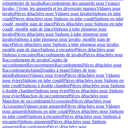
robinetteries de lavabo
Raccordements des appareils pour l’espace
lavabo, l’évier, les appareils et les déversoirs muraux
Vidages pour
lavabo
Pièces détachées pour Vidages pour lavabo
Siphons en tube
coudé
Pièces détachées pour Siphons en tube coudé
Siphons en tube
coudé, modèle gain de place
Pièces détachées pour Siphons en tube
coudé, modèle gain de place
Siphons à tube plongeur pour
lavabo
Pièces détachées pour Siphons à tube plongeur pour
lavabo
Siphons à tube plongeur pour lavabo, modèle gain de
place
Pièces détachées pour Siphons à tube plongeur pour lavabo,
modèle gain de place
Siphons à encastrer
Pièces détachées pour
Siphons à encastrer
Raccordements de lavabo
Pièces détachées pour
Raccordements de lavabo
Coudes de
raccordement
Recouvrements
Raccordements
Pièces détachées pour
Raccordements
Joints
Douilles à braser
Tubes de trop-
plein
Rallonges
Vidages pour éviers
Pièces détachées pour Vidages
pour éviers
Siphons en tube coudé
Pièces détachées pour Siphons en
tube coudé
Siphons à double chambre
Pièces détachées pour Siphons
à double chambre
Siphons pour évier
Pièces détachées pour Siphons
pour évier
Manchon de raccordement
Pièces détachées pour
Manchon de raccordement
Accessoires
Pièces détachées pour
Accessoires
Vidages pour appareils
Pièces détachées pour Vidages
pour appareils
Siphons en tube coudé
Pièces détachées pour Siphons
en tube coudé
Siphons à encastrer
Pièces détachées pour Siphons à
encastrer
Siphons apparents
Pièces détachées pour Siphons
apparents
Raccordements
Pièces détachées pour