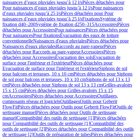
naissances d’eaux pluviales jusqu’à 12 l/s
Pièces détachées pour
Pour naissances d’eaux pluviales jusqu’à 12 l/s
Pour naissances
d’eaux pluviales jusqu’à 25 l/s
Pièces détachées pour Pour
naissances d’eaux pluviales jusqu’à 25 l/s
Fixations
Système de
fixation d40–200
Système de fixation d250–315
Accessoires
Pièces
détachées pour Accessoires
Pour naissances
Pièces détachées pour
Pour naissances
Pour fixations
Évacuation des eaux de toiture
conventionnelle
Naissances d'eaux pluviales
Pièces détachées pour
Naissances d'eaux pluviales
Raccords au pare-vapeur
Pièces
détachées pour Raccords au pare-vapeur
Accessoires
Pièces
détachées pour Accessoires
Évacuation des sols
Evacuation de
surface pour l'intérieur et l'extérieur
Pièces détachées pour
Evacuation de surface pour l'intérieur et l'extérieur
Siphons de sol
pour balcons et terrasses, 10 x 10 cm
Pièces détachées pour Siphons
de sol pour balcons et terrasses, 10 x 10 cm
Siphons de sol 13 x 13
cm
Pièces détachées pour Siphons de sol 13 x 13 cm
Grilles-avaloirs
15 x 15 cm
Pièces détachées pour Grilles-avaloirs 15 x 15
cm
Accessoires
Pièces détachées pour Accessoires
Outillages,
composants réseau et logiciels
Outillages
Outils pour Geberit
FlowFit
Pièces détachées pour Outils pour Geberit FlowFit
Outils de
sertissage manuel
Pièces détachées pour Outils de sertissage
manuel
Compatibilité des outils de sertissage [1]
Pièces détachées
pour Compatibilité des outils de sertissage [1]
Compatibilité des
outils de sertissage [2]
Pièces détachées pour Compatibilité des outils
de sertissage [2]
Outils de préparation de tubes
Pièces détachées pour