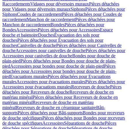
Raccordements
Vidages pour déversoirs muraux
Pièces détachées
pour Vidages pour déversoirs muraux
Siphons
Pièces détachées pour
Siphons
Coudes de raccordement
Pièces détachées pour Coudes de
raccordement
Manchon de raccordement
Pièces détachées pour
Manchon de raccordement
Bondes
Pièces détachées pour
Bondes
Accessoires
Pièces détachées pour Accessoires
Espace
douche et baignoire
Douches
Évacuation des sols pour
douches
Pièces détachées pour Évacuation des sols pour
douches
Canivelles de douche
Pièces détachées pour Canivelles de
douche
Accessoires pour canivelles de douche
Pièces détachées pour
Accessoires pour canivelles de douche
Bondes pour douche de
plain-pied
Pièces détachées pour Bondes pour douche de plain-
pied
Accessoires pour bondes pour douche de plain-pied
Pièces
détachées pour Accessoires pour bondes pour douche de plain-
pied
Evacuations murales
Pièces détachées pour Evacuations
murales
Accessoires pour évacuations murales
Pièces détachées pour
Accessoires pour évacuations murales
Receveurs de douche
Pièces
détachées pour Receveurs de douche
Receveurs de douche en
matériau minéral
Pièces détachées pour Receveurs de douche en
matériau minéral
Receveurs de douche en matériau
minéral
Receveurs de douche en céramique sanitaire
Bâti-
supports
Pièces détachées pour Bâti-supports
Bondes pour receveurs
de douche spécifiques
Pièces détachées pour Bondes pour receveurs
de douche spécifiques
Accessoires
Séparations de douche
Pièces
détachées pour Séparations de douche
Séparations de douche