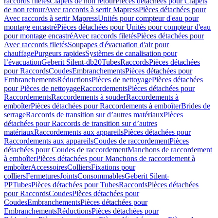
raccords filetés
Clapets de non retour
Pièces détachées pour Clapets
de non retour
Avec raccords à sertir Mapress
Pièces détachées pour
Avec raccords à sertir Mapress
Unités pour compteur d'eau pour
montage encastré
Pièces détachées pour Unités pour compteur d'eau
pour montage encastré
Avec raccords filetés
Pièces détachées pour
Avec raccords filetés
Soupapes d'évacuation d'air pour
chauffage
Purgeurs rapides
Systèmes de canalisation pour
l’évacuation
Geberit Silent-db20
Tubes
Raccords
Pièces détachées
pour Raccords
Coudes
Embranchements
Pièces détachées pour
Embranchements
Réductions
Pièces de nettoyage
Pièces détachées
pour Pièces de nettoyage
Raccordements
Pièces détachées pour
Raccordements
Raccordements à souder
Raccordements à
emboîter
Pièces détachées pour Raccordements à emboîter
Brides de
serrage
Raccords de transition sur d’autres matériaux
Pièces
détachées pour Raccords de transition sur d’autres
matériaux
Raccordements aux appareils
Pièces détachées pour
Raccordements aux appareils
Coudes de raccordement
Pièces
détachées pour Coudes de raccordement
Manchons de raccordement
à emboîter
Pièces détachées pour Manchons de raccordement à
emboîter
Accessoires
Colliers
Fixations pour
colliers
Fermetures
Joints
Consommables
Geberit Silent-
PP
Tubes
Pièces détachées pour Tubes
Raccords
Pièces détachées
pour Raccords
Coudes
Pièces détachées pour
Coudes
Embranchements
Pièces détachées pour
Embranchements
Réductions
Pièces détachées pour