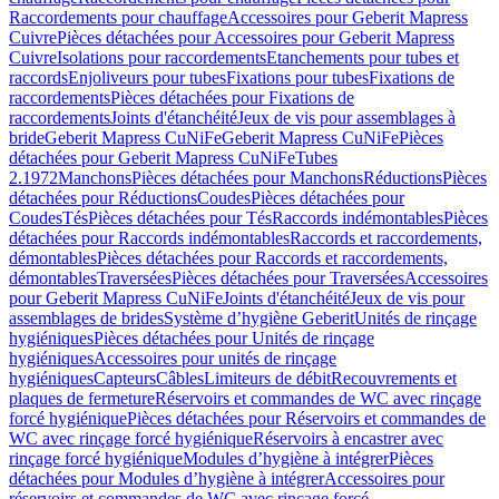
Raccordements pour chauffage
Accessoires pour Geberit Mapress
Cuivre
Pièces détachées pour Accessoires pour Geberit Mapress
Cuivre
Isolations pour raccordements
Etanchements pour tubes et
raccords
Enjoliveurs pour tubes
Fixations pour tubes
Fixations de
raccordements
Pièces détachées pour Fixations de
raccordements
Joints d'étanchéité
Jeux de vis pour assemblages à
bride
Geberit Mapress CuNiFe
Geberit Mapress CuNiFe
Pièces
détachées pour Geberit Mapress CuNiFe
Tubes
2.1972
Manchons
Pièces détachées pour Manchons
Réductions
Pièces
détachées pour Réductions
Coudes
Pièces détachées pour
Coudes
Tés
Pièces détachées pour Tés
Raccords indémontables
Pièces
détachées pour Raccords indémontables
Raccords et raccordements,
démontables
Pièces détachées pour Raccords et raccordements,
démontables
Traversées
Pièces détachées pour Traversées
Accessoires
pour Geberit Mapress CuNiFe
Joints d'étanchéité
Jeux de vis pour
assemblages de brides
Système d’hygiène Geberit
Unités de rinçage
hygiéniques
Pièces détachées pour Unités de rinçage
hygiéniques
Accessoires pour unités de rinçage
hygiéniques
Capteurs
Câbles
Limiteurs de débit
Recouvrements et
plaques de fermeture
Réservoirs et commandes de WC avec rinçage
forcé hygiénique
Pièces détachées pour Réservoirs et commandes de
WC avec rinçage forcé hygiénique
Réservoirs à encastrer avec
rinçage forcé hygiénique
Modules d’hygiène à intégrer
Pièces
détachées pour Modules d’hygiène à intégrer
Accessoires pour
réservoirs et commandes de WC avec rinçage forcé