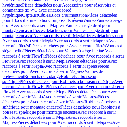
hygiénique
Pièces détachées pour Accessoires pour réservoirs et
commandes de WC avec rinçage forcé
hygiénique
Capteurs
Câbles
Blocs d’alimentation
Pièces détachées
pour Blocs d’alimentation
Composants réseau
Vannes
Vannes à siège
droit
Avec raccords à sertir Mapress
Vannes à siège droit pour
montage encastré
Pièces détachées pour Vannes à siège droit pour
montage encastré
Avec raccords à sertir Mepla
Pièces détachées pour
Avec raccords à sertir Mepla
Avec raccords à sertir Mapress
Avec
raccords filetés
Pièces détachées pour Avec raccords filetés
Vannes à
siège incliné
Pièces détachées pour Vannes à siège incliné
Avec
raccords à sertir FlowFit
Pièces détachées pour Avec raccords à sertir
FlowFit
Avec raccords à sertir Mepla
Pièces détachées pour Avec
raccords à sertir Mepla
Avec raccords à sertir Mapress
Pièces
détachées pour Avec raccords à sertir Mapress
Vannes de
prélèvement
Robinets de vidange
Robinets à boisseau
sphérique
Pièces détachées pour Robinets à boisseau sphérique
Avec
raccords à sertir FlowFit
Pièces détachées pour Avec raccords à sertir
FlowFit
Avec raccords à sertir Mepla
Pièces détachées pour Avec
raccords à sertir Mepla
Avec raccords à sertir Mapress
Pièces
détachées pour Avec raccords à sertir Mapress
Robinets à boisseau
sphérique pour montage encastré
Pièces détachées pour Robinets à
boisseau sphérique pour montage encastré
Avec raccords à sertir
FlowFit
Avec raccords à sertir Mepla
Avec raccords à sertir
Mapress
Pièces détachées pour Avec raccords à sertir Mapress
Avec