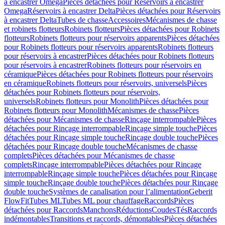
à encastrer Omega
Pièces détachées pour Réservoirs à encastrer
Omega
Réservoirs à encastrer Delta
Pièces détachées pour Réservoirs
à encastrer Delta
Tubes de chasse
Accessoires
Mécanismes de chasse
et robinets flotteurs
Robinets flotteurs
Pièces détachées pour Robinets
flotteurs
Robinets flotteurs pour réservoirs apparents
Pièces détachées
pour Robinets flotteurs pour réservoirs apparents
Robinets flotteurs
pour réservoirs à encastrer
Pièces détachées pour Robinets flotteurs
pour réservoirs à encastrer
Robinets flotteurs pour réservoirs en
céramique
Pièces détachées pour Robinets flotteurs pour réservoirs
en céramique
Robinets flotteurs pour réservoirs, universels
Pièces
détachées pour Robinets flotteurs pour réservoirs,
universels
Robinets flotteurs pour Monolith
Pièces détachées pour
Robinets flotteurs pour Monolith
Mécanismes de chasse
Pièces
détachées pour Mécanismes de chasse
Rinçage interrompable
Pièces
détachées pour Rinçage interrompable
Rinçage simple touche
Pièces
détachées pour Rinçage simple touche
Rinçage double touche
Pièces
détachées pour Rinçage double touche
Mécanismes de chasse
complets
Pièces détachées pour Mécanismes de chasse
complets
Rinçage interrompable
Pièces détachées pour Rinçage
interrompable
Rinçage simple touche
Pièces détachées pour Rinçage
simple touche
Rinçage double touche
Pièces détachées pour Rinçage
double touche
Systèmes de canalisation pour l’alimentation
Geberit
FlowFit
Tubes ML
Tubes ML pour chauffage
Raccords
Pièces
détachées pour Raccords
Manchons
Réductions
Coudes
Tés
Raccords
indémontables
Transitions et raccords, démontables
Pièces détachées