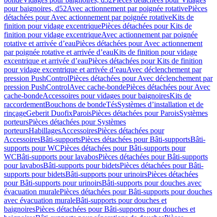
pour baignoires, d52
Avec actionnement par poignée rotative
Pièces
détachées pour Avec actionnement par poignée rotative
Kits de
finition pour vidage excentrique
Pièces détachées pour Kits de
finition pour vidage excentrique
Avec actionnement par poignée
rotative et arrivée d’eau
Pièces détachées pour Avec actionnement
par poignée rotative et arrivée d’eau
Kits de finition pour vidage
excentrique et arrivée d’eau
Pièces détachées pour Kits de finition
pour vidage excentrique et arrivée d’eau
Avec déclenchement par
pression PushControl
Pièces détachées pour Avec déclenchement par
pression PushControl
Avec cache-bonde
Pièces détachées pour Avec
cache-bonde
Accessoires pour vidages pour baignoires
Kits de
raccordement
Bouchons de bonde
Tés
Systèmes d’installation et de
rinçage
Geberit Duofix
Parois
Pièces détachées pour Parois
Systèmes
porteurs
Pièces détachées pour Systèmes
porteurs
Habillages
Accessoires
Pièces détachées pour
Accessoires
Bâti-supports
Pièces détachées pour Bâti-supports
Bâti-
supports pour WC
Pièces détachées pour Bâti-supports pour
WC
Bâti-supports pour lavabos
Pièces détachées pour Bâti-supports
pour lavabos
Bâti-supports pour bidets
Pièces détachées pour Bâti-
supports pour bidets
Bâti-supports pour urinoirs
Pièces détachées
pour Bâti-supports pour urinoirs
Bâti-supports pour douches avec
évacuation murale
Pièces détachées pour Bâti-supports pour douches
avec évacuation murale
Bâti-supports pour douches et
baignoires
Pièces détachées pour Bâti-supports pour douches et