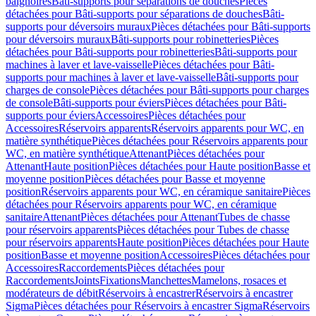
baignoires
Bâti-supports pour séparations de douches
Pièces
détachées pour Bâti-supports pour séparations de douches
Bâti-
supports pour déversoirs muraux
Pièces détachées pour Bâti-supports
pour déversoirs muraux
Bâti-supports pour robinetteries
Pièces
détachées pour Bâti-supports pour robinetteries
Bâti-supports pour
machines à laver et lave-vaisselle
Pièces détachées pour Bâti-
supports pour machines à laver et lave-vaisselle
Bâti-supports pour
charges de console
Pièces détachées pour Bâti-supports pour charges
de console
Bâti-supports pour éviers
Pièces détachées pour Bâti-
supports pour éviers
Accessoires
Pièces détachées pour
Accessoires
Réservoirs apparents
Réservoirs apparents pour WC, en
matière synthétique
Pièces détachées pour Réservoirs apparents pour
WC, en matière synthétique
Attenant
Pièces détachées pour
Attenant
Haute position
Pièces détachées pour Haute position
Basse et
moyenne position
Pièces détachées pour Basse et moyenne
position
Réservoirs apparents pour WC, en céramique sanitaire
Pièces
détachées pour Réservoirs apparents pour WC, en céramique
sanitaire
Attenant
Pièces détachées pour Attenant
Tubes de chasse
pour réservoirs apparents
Pièces détachées pour Tubes de chasse
pour réservoirs apparents
Haute position
Pièces détachées pour Haute
position
Basse et moyenne position
Accessoires
Pièces détachées pour
Accessoires
Raccordements
Pièces détachées pour
Raccordements
Joints
Fixations
Manchettes
Mamelons, rosaces et
modérateurs de débit
Réservoirs à encastrer
Réservoirs à encastrer
Sigma
Pièces détachées pour Réservoirs à encastrer Sigma
Réservoirs