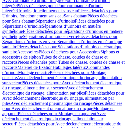
Avec commande d'urinoir intégrée
Pour commande d'urinoir
intégrée
Pièces détachées pour Pour commande d'urinoir
intégrée
Urinoirs, fonctionnement sans eau
Pièces détachées pour
Urinoirs, fonctionnement sans eau
Sans abattant
Pièces détachées
pour Sans abattant
Séparations d’urinoirs
Pièces détachées pour
Séparations d’urinoirs
Séparations d’urinoirs en matière
synthétique
Pièces détachées pour Séparations d’urinoirs en matière
synthétique
Séparations d’urinoirs en verre
Pièces détachées pour
Séparations d’urinoirs en verre
Séparations d’urinoirs en céramique
sanitaire
Pièces détachées pour Séparations d’urinoirs en céramique
sanitaire
Accessoires
Pièces détachées pour Accessoires
Siphons et
accessoires de siphon
Tubes de chasse, coudes de chasse et
raccords
Pièces détachées pour Tubes de chasse, coudes de chasse et
raccords
Matériel de fixation
Habillages latéraux
Commandes
dʼurinoir
Montage encastré
Pièces détachées pour Montage
encastré
Avec déclenchement électronique du rinçage, alimentation
sur secteur
Pièces détachées pour Avec déclenchement électronique
du rinçage, alimentation sur secteur
Avec déclenchement
électronique du rinçage, alimentation par piles
Pièces détachées pour
Avec déclenchement électronique du rinçage, alimentation par
piles
Avec déclenchement pneumatique du rinçage
Pièces détachées
pour Avec déclenchement pneumatique du rinçage
Montage en
apparent
Pièces détachées pour Montage en apparent
Avec
déclenchement électronique du rinçage, alimentation sur
secteur
Pièces détachées pour Avec déclenchement électronique du