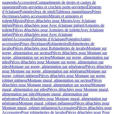
suspendu
Accessoires
Compartiments de tiroirs et casiers de
rangement
Porte-serviettes et crochets porte-serviettes
Éléments
d’éclairage
Poignées
Jeux de pieds
Tableaux magnétiques
Prises
électriques
Autres accessoires
Miroirs et armoires et
toilette
Miroirs
Pièces détachées pour Miroirs
Avec éclairage
intégré
Pièces détachées pour Avec éclairage intégré
Armoires de
toilette
Pièces détachées pour Armoires de toilette
Avec éclairage
intégré
Pièces détachées pour Avec éclairage
intégré
Accessoires
Éléments d’éclairage
Poignées
Autres
accessoires
Prises électriques
Robinetteries
Robinetteries de
lavabo
Pièces détachées pour Robinetteries de lavabo
Montage sur
gorge, alimentation sur secteur
Pièces détachées pour Montage sur
gorge, alimentation sur secteur
Montage sur gorge, alimentation par
piles
Pièces détachées pour Montage sur gorge, alimentation par
piles
Montage sur gorge, alimentation par générateur
Pièces détachées
pour Montage sur gorge, alimentation par générateur
Montage sur
gorge, robinet mitigeur
Pièces détachées pour Montage sur gorge,
robinet mitigeur
Montage mural, alimentation sur secteur
Pièces
détachées pour Montage mural, alimentation sur secteur
Montage
mural, alimentation par piles
Pièces détachées pour Montage mural,
alimentation par piles
Montage mural, alimentation par
générateur
Pièces détachées pour Montage mural, alimentation par
générateur
Montage mural, robinet mélangeur
Pièces détachées pour
Montage mural, robinet mélangeur
Accessoires
Pièces détachées pour
Accessoires
Pour robinetteries de lavabo
Pièces détachées pour Pour