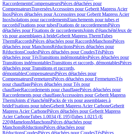
Raccordements
Compensateurs
Pièces détachées pour
Compensateurs
Traversées
Accessoires pour Geberit Mapress Acier
Inox
Pièces détachées pour Accessoires pour Geberit Mapress Acier
Inox
Isolations pour raccordements
Etanchements pour tubes et
raccords
Fixations pour tubes
Fixations de raccordements
Pièces
détachées pour Fixations de raccordements
Joints d'étanchéité
Jeux de
vis pour assemblages à bride
Geberit Mapress Therm
Tubes
Therm
Raccords
Pièces détachées pour Raccords
Manchons
Pièces
détachées pour Manchons
Réductions
Pièces détachées pour
Réductions
Coudes
Pièces détachées pour Coudes
Tés
Pièces
détachées pour Tés
Transitions indémontables
Pièces détachées pour
Transitions indémontables
Transitions et raccords, démontables
Pièces
détachées pour Transitions et raccords,
démontables
Compensateurs
Pièces détachées pour
Compensateurs
Fermetures
Pièces détachées pour Fermetures
Tés
pour chauffage
Pièces détachées pour Tés pour
chauffage
Raccordements pour chauffage
Pièces détachées pour
Raccordements pour chauffage
Accessoires pour Geberit Mapress
Therm
Joints d’étanchéité
Packs de vis pour assemblages à
bride
Fixations pour tubes
Geberit Mapress Acier Carbone
Geberit
Mapress Acier Carbone
Pièces détachées pour Geberit Mapress
Acier Carbone
Tubes 1.0034 (E 195)
Tubes 1.0215 (E
220)
Mamelons
Manchons
Pièces détachées pour
Manchons
Réductions
Pièces détachées pour
Réductions
Coudes
Pièces détachées pour Coudes
Tés
Pièces