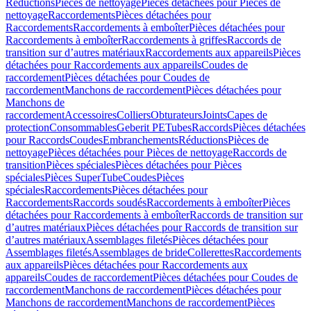
Réductions
Pièces de nettoyage
Pièces détachées pour Pièces de
nettoyage
Raccordements
Pièces détachées pour
Raccordements
Raccordements à emboîter
Pièces détachées pour
Raccordements à emboîter
Raccordements à griffes
Raccords de
transition sur d’autres matériaux
Raccordements aux appareils
Pièces
détachées pour Raccordements aux appareils
Coudes de
raccordement
Pièces détachées pour Coudes de
raccordement
Manchons de raccordement
Pièces détachées pour
Manchons de
raccordement
Accessoires
Colliers
Obturateurs
Joints
Capes de
protection
Consommables
Geberit PE
Tubes
Raccords
Pièces détachées
pour Raccords
Coudes
Embranchements
Réductions
Pièces de
nettoyage
Pièces détachées pour Pièces de nettoyage
Raccords de
transition
Pièces spéciales
Pièces détachées pour Pièces
spéciales
Pièces SuperTube
Coudes
Pièces
spéciales
Raccordements
Pièces détachées pour
Raccordements
Raccords soudés
Raccordements à emboîter
Pièces
détachées pour Raccordements à emboîter
Raccords de transition sur
d’autres matériaux
Pièces détachées pour Raccords de transition sur
d’autres matériaux
Assemblages filetés
Pièces détachées pour
Assemblages filetés
Assemblages de bride
Collerettes
Raccordements
aux appareils
Pièces détachées pour Raccordements aux
appareils
Coudes de raccordement
Pièces détachées pour Coudes de
raccordement
Manchons de raccordement
Pièces détachées pour
Manchons de raccordement
Manchons de raccordement
Pièces