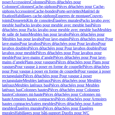
poser
Accessoires
Colonnes
Pièces détachées pour
Colonnes
Colonnes
Cache-siphons
Pièces détachées pour Cache-
siphons
Accessoires
Cache-bondes
Porte-serviettes
Matériel de
fixation
Habillages cache-siphons
Equerres de montage
Couvre-
joints
Dosserets
Kits de consoles
Étagères murales
Packs lavabo avec
meuble bas
Packs lavabo pour meuble avec meuble bas
Pièces
détachées pour Packs lavabo pour meuble avec meuble bas
Meubles
de salle de bains
Meubles bas pour lavabo
Pièces détachées pour
Meubles bas pour lavabo
Pour lave-mains
Pièces détachées pour Pour
lave-mains
Pour lavabos
Pièces détachées pour Pour lavabos
Pour
lavabos doubles
Pièces détachées pour Pour lavabos doubles
Pour
lavabos pour meuble
Pièces détachées pour Pour lavabos pour
meuble
Pour lave-mains d’angle
Pièces détachées pour Pour lave-
mains d’angle
Plans pour vasques
Pièces détachées pour Plans pour
vasques
Pour vasque à poser en forme de coupelle
Pièces détachées
pour Pour vasque à poser en forme de coupelle
Pour vasque à poser
rectangulaire
Pièces détachées pour Pour vasque à poser
rectangulaire
Meubles latéraux
Pièces détachées pour Meubles
latéraux
Meubles latéraux bas
Pièces détachées pour Meubles
latéraux bas
Colonnes hautes
Pièces détachées pour Colonnes
hautes
Colonnes mi-haute
Pièces détachées pour Colonnes mi-
haute
Armoires hautes compactes
Pièces détachées pour Armoires
hautes compactes
Autres meubles
Pièces détachées pour Autres
meubles
Étagères murales
Pièces détachées pour Étagères
murales
Habillages pour bâti-support Duofix pour WC