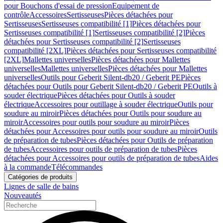
pour Bouchons d'essai de pression
Equipement de
contrôle
Accessoires
Sertisseuses
Pièces détachées pour
Sertisseuses
Sertisseuses compatibilité [1]
Pièces détachées pour
Sertisseuses compatibilité [1]
Sertisseuses compatibilité [2]
Pièces
détachées pour Sertisseuses compatibilité [2]
Sertisseuses
compatibilité [2XL]
Pièces détachées pour Sertisseuses compatibilité
[2XL]
Mallettes universelles
Pièces détachées pour Mallettes
universelles
Mallettes universelles
Pièces détachées pour Mallettes
universelles
Outils pour Geberit Silent-db20 / Geberit PE
Pièces
détachées pour Outils pour Geberit Silent-db20 / Geberit PE
Outils à
souder électrique
Pièces détachées pour Outils à souder
électrique
Accessoires pour outillage à souder électrique
Outils pour
soudure au miroir
Pièces détachées pour Outils pour soudure au
miroir
Accessoires pour outils pour soudure au miroir
Pièces
détachées pour Accessoires pour outils pour soudure au miroir
Outils
de préparation de tubes
Pièces détachées pour Outils de préparation
de tubes
Accessoires pour outils de préparation de tubes
Pièces
détachées pour Accessoires pour outils de préparation de tubes
Aides
à la commande
Télécommandes
Catégories de produits
Lignes de salle de bains
Nouveautés