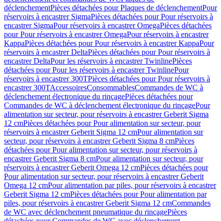
déclenchement
Pièces détachées pour Plaques de déclenchement
Pour
réservoirs à encastrer Sigma
Pièces détachées pour Pour réservoirs à
encastrer Sigma
Pour réservoirs à encastrer Omega
Pièces détachées
pour Pour réservoirs à encastrer Omega
Pour réservoirs à encastrer
Kappa
Pièces détachées pour Pour réservoirs à encastrer Kappa
Pour
réservoirs à encastrer Delta
Pièces détachées pour Pour réservoirs à
encastrer Delta
Pour les réservoirs à encastrer Twinline
Pièces
détachées pour Pour les réservoirs à encastrer Twinline
Pour
réservoirs à encastrer 300T
Pièces détachées pour Pour réservoirs à
encastrer 300T
Accessoires
Consommables
Commandes de WC à
déclenchement électronique du rinçage
Pièces détachées pour
Commandes de WC à déclenchement électronique du rinçage
Pour
alimentation sur secteur, pour réservoirs à encastrer Geberit Sigma
12 cm
Pièces détachées pour Pour alimentation sur secteur, pour
réservoirs à encastrer Geberit Sigma 12 cm
Pour alimentation sur
secteur, pour réservoirs à encastrer Geberit Sigma 8 cm
Pièces
détachées pour Pour alimentation sur secteur, pour réservoirs à
encastrer Geberit Sigma 8 cm
Pour alimentation sur secteur, pour
réservoirs à encastrer Geberit Omega 12 cm
Pièces détachées pour
Pour alimentation sur secteur, pour réservoirs à encastrer Geberit
Omega 12 cm
Pour alimentation par piles, pour réservoirs à encastrer
Geberit Sigma 12 cm
Pièces détachées pour Pour alimentation par
piles, pour réservoirs à encastrer Geberit Sigma 12 cm
Commandes
de WC avec déclenchement pneumatique du rinçage
Pièces
détachées pour Commandes de WC avec déclenchement