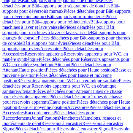
baignoires
Bâti-supports pour séparations de douches
Pièces
détachées pour Bâti-supports pour séparations de douches
Bâti-
supports pour déversoirs muraux
Pièces détachées pour Bâti-supports
pour déversoirs muraux
Bâti-supports pour robinetteries
Pièces
détachées pour Bâti-supports pour robinetteries
Bâti-supports pour
machines à laver et lave-vaisselle
Pièces détachées pour Bâti-
supports pour machines à laver et lave-vaisselle
Bâti-supports pour
charges de console
Pièces détachées pour Bâti-supports pour charges
de console
Bâti-supports pour éviers
Pièces détachées pour Bâti-
supports pour éviers
Accessoires
Pièces détachées pour
Accessoires
Réservoirs apparents
Réservoirs apparents pour WC, en
matière synthétique
Pièces détachées pour Réservoirs apparents pour
WC, en matière synthétique
Attenant
Pièces détachées pour
Attenant
Haute position
Pièces détachées pour Haute position
Basse et
moyenne position
Pièces détachées pour Basse et moyenne
position
Réservoirs apparents pour WC, en céramique sanitaire
Pièces
détachées pour Réservoirs apparents pour WC, en céramique
sanitaire
Attenant
Pièces détachées pour Attenant
Tubes de chasse
pour réservoirs apparents
Pièces détachées pour Tubes de chasse
pour réservoirs apparents
Haute position
Pièces détachées pour Haute
position
Basse et moyenne position
Accessoires
Pièces détachées pour
Accessoires
Raccordements
Pièces détachées pour
Raccordements
Joints
Fixations
Manchettes
Mamelons, rosaces et
modérateurs de débit
Réservoirs à encastrer
Réservoirs à encastrer
Sigma
Pièces détachées pour Réservoirs à encastrer Sigma
Réservoirs