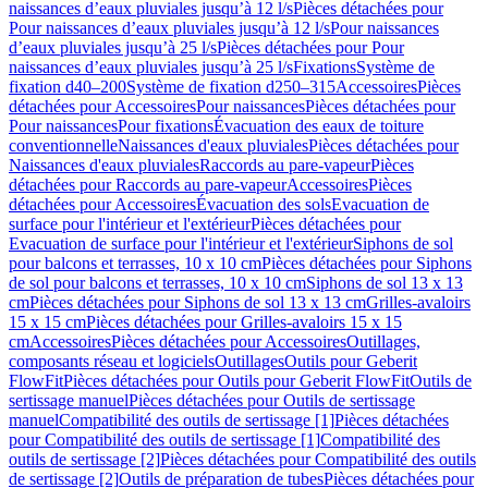
naissances d’eaux pluviales jusqu’à 12 l/s
Pièces détachées pour
Pour naissances d’eaux pluviales jusqu’à 12 l/s
Pour naissances
d’eaux pluviales jusqu’à 25 l/s
Pièces détachées pour Pour
naissances d’eaux pluviales jusqu’à 25 l/s
Fixations
Système de
fixation d40–200
Système de fixation d250–315
Accessoires
Pièces
détachées pour Accessoires
Pour naissances
Pièces détachées pour
Pour naissances
Pour fixations
Évacuation des eaux de toiture
conventionnelle
Naissances d'eaux pluviales
Pièces détachées pour
Naissances d'eaux pluviales
Raccords au pare-vapeur
Pièces
détachées pour Raccords au pare-vapeur
Accessoires
Pièces
détachées pour Accessoires
Évacuation des sols
Evacuation de
surface pour l'intérieur et l'extérieur
Pièces détachées pour
Evacuation de surface pour l'intérieur et l'extérieur
Siphons de sol
pour balcons et terrasses, 10 x 10 cm
Pièces détachées pour Siphons
de sol pour balcons et terrasses, 10 x 10 cm
Siphons de sol 13 x 13
cm
Pièces détachées pour Siphons de sol 13 x 13 cm
Grilles-avaloirs
15 x 15 cm
Pièces détachées pour Grilles-avaloirs 15 x 15
cm
Accessoires
Pièces détachées pour Accessoires
Outillages,
composants réseau et logiciels
Outillages
Outils pour Geberit
FlowFit
Pièces détachées pour Outils pour Geberit FlowFit
Outils de
sertissage manuel
Pièces détachées pour Outils de sertissage
manuel
Compatibilité des outils de sertissage [1]
Pièces détachées
pour Compatibilité des outils de sertissage [1]
Compatibilité des
outils de sertissage [2]
Pièces détachées pour Compatibilité des outils
de sertissage [2]
Outils de préparation de tubes
Pièces détachées pour