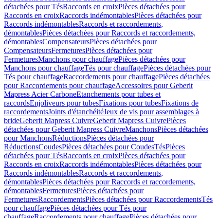
détachées pour Tés
Raccords en croix
Pièces détachées pour
Raccords en croix
Raccords indémontables
Pièces détachées pour
Raccords indémontables
Raccords et raccordements,
démontables
Pièces détachées pour Raccords et raccordements,
démontables
Compensateurs
Pièces détachées pour
Compensateurs
Fermetures
Pièces détachées pour
Fermetures
Manchons pour chauffage
Pièces détachées pour
Manchons pour chauffage
Tés pour chauffage
Pièces détachées pour
Tés pour chauffage
Raccordements pour chauffage
Pièces détachées
pour Raccordements pour chauffage
Accessoires pour Geberit
Mapress Acier Carbone
Etanchements pour tubes et
raccords
Enjoliveurs pour tubes
Fixations pour tubes
Fixations de
raccordements
Joints d'étanchéité
Jeux de vis pour assemblages à
bride
Geberit Mapress Cuivre
Geberit Mapress Cuivre
Pièces
détachées pour Geberit Mapress Cuivre
Manchons
Pièces détachées
pour Manchons
Réductions
Pièces détachées pour
Réductions
Coudes
Pièces détachées pour Coudes
Tés
Pièces
détachées pour Tés
Raccords en croix
Pièces détachées pour
Raccords en croix
Raccords indémontables
Pièces détachées pour
Raccords indémontables
Raccords et raccordements,
démontables
Pièces détachées pour Raccords et raccordements,
démontables
Fermetures
Pièces détachées pour
Fermetures
Raccordements
Pièces détachées pour Raccordements
Tés
pour chauffage
Pièces détachées pour Tés pour
chauffage
Raccordements pour chauffage
Pièces détachées pour