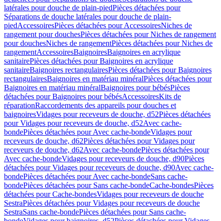
latérales pour douche de plain-pied
Pièces détachées pour
Séparations de douche latérales pour douche de plain-
pied
Accessoires
Pièces détachées pour Accessoires
Niches de
rangement pour douches
Pièces détachées pour Niches de rangement
pour douches
Niches de rangement
Pièces détachées pour Niches de
rangement
Accessoires
Baignoires
Baignoires en acrylique
sanitaire
Pièces détachées pour Baignoires en acrylique
sanitaire
Baignoires rectangulaires
Pièces détachées pour Baignoires
rectangulaires
Baignoires en matériau minéral
Pièces détachées pour
Baignoires en matériau minéral
Baignoires pour bébés
Pièces
détachées pour Baignoires pour bébés
Accessoires
Kits de
réparation
Raccordements des appareils pour douches et
baignoires
Vidages pour receveurs de douche, d52
Pièces détachées
pour Vidages pour receveurs de douche, d52
Avec cache-
bonde
Pièces détachées pour Avec cache-bonde
Vidages pour
receveurs de douche, d62
Pièces détachées pour Vidages pour
receveurs de douche, d62
Avec cache-bonde
Pièces détachées pour
Avec cache-bonde
Vidages pour receveurs de douche, d90
Pièces
détachées pour Vidages pour receveurs de douche, d90
Avec cache-
bonde
Pièces détachées pour Avec cache-bonde
Sans cache-
bonde
Pièces détachées pour Sans cache-bonde
Cache-bondes
Pièces
détachées pour Cache-bondes
Vidages pour receveurs de douche
Sestra
Pièces détachées pour Vidages pour receveurs de douche
Sestra
Sans cache-bonde
Pièces détachées pour Sans cache-
bonde
Vidages pour baignoires, d52
Pièces détachées pour Vidages