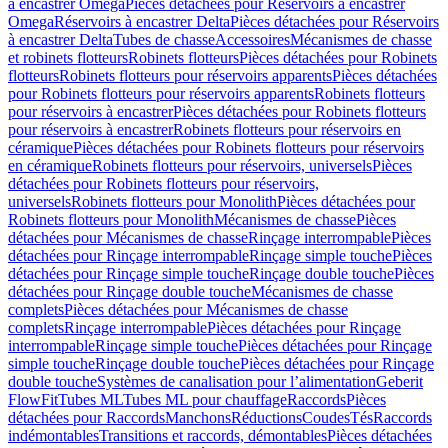
à encastrer Omega
Pièces détachées pour Réservoirs à encastrer
Omega
Réservoirs à encastrer Delta
Pièces détachées pour Réservoirs
à encastrer Delta
Tubes de chasse
Accessoires
Mécanismes de chasse
et robinets flotteurs
Robinets flotteurs
Pièces détachées pour Robinets
flotteurs
Robinets flotteurs pour réservoirs apparents
Pièces détachées
pour Robinets flotteurs pour réservoirs apparents
Robinets flotteurs
pour réservoirs à encastrer
Pièces détachées pour Robinets flotteurs
pour réservoirs à encastrer
Robinets flotteurs pour réservoirs en
céramique
Pièces détachées pour Robinets flotteurs pour réservoirs
en céramique
Robinets flotteurs pour réservoirs, universels
Pièces
détachées pour Robinets flotteurs pour réservoirs,
universels
Robinets flotteurs pour Monolith
Pièces détachées pour
Robinets flotteurs pour Monolith
Mécanismes de chasse
Pièces
détachées pour Mécanismes de chasse
Rinçage interrompable
Pièces
détachées pour Rinçage interrompable
Rinçage simple touche
Pièces
détachées pour Rinçage simple touche
Rinçage double touche
Pièces
détachées pour Rinçage double touche
Mécanismes de chasse
complets
Pièces détachées pour Mécanismes de chasse
complets
Rinçage interrompable
Pièces détachées pour Rinçage
interrompable
Rinçage simple touche
Pièces détachées pour Rinçage
simple touche
Rinçage double touche
Pièces détachées pour Rinçage
double touche
Systèmes de canalisation pour l’alimentation
Geberit
FlowFit
Tubes ML
Tubes ML pour chauffage
Raccords
Pièces
détachées pour Raccords
Manchons
Réductions
Coudes
Tés
Raccords
indémontables
Transitions et raccords, démontables
Pièces détachées