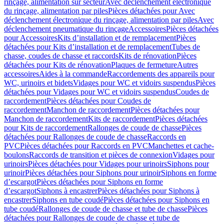
rinçage, alimentation sur secteur
Avec déclenchement électronique
du rinçage, alimentation par piles
Pièces détachées pour Avec
déclenchement électronique du rinçage, alimentation par piles
Avec
déclenchement pneumatique du rinçage
Accessoires
Pièces détachées
pour Accessoires
Kits d’installation et de remplacement
Pièces
détachées pour Kits d’installation et de remplacement
Tubes de
chasse, coudes de chasse et raccords
Kits de rénovation
Pièces
détachées pour Kits de rénovation
Plaques de fermeture
Autres
accessoires
Aides à la commande
Raccordements des appareils pour
WC, urinoirs et bidets
Vidages pour WC et vidoirs suspendus
Pièces
détachées pour Vidages pour WC et vidoirs suspendus
Coudes de
raccordement
Pièces détachées pour Coudes de
raccordement
Manchon de raccordement
Pièces détachées pour
Manchon de raccordement
Kits de raccordement
Pièces détachées
pour Kits de raccordement
Rallonges de coude de chasse
Pièces
détachées pour Rallonges de coude de chasse
Raccords en
PVC
Pièces détachées pour Raccords en PVC
Manchettes et cache-
boulons
Raccords de transition et pièces de connexion
Vidages pour
urinoirs
Pièces détachées pour Vidages pour urinoirs
Siphons pour
urinoir
Pièces détachées pour Siphons pour urinoir
Siphons en forme
d’escargot
Pièces détachées pour Siphons en forme
d’escargot
Siphons à encastrer
Pièces détachées pour Siphons à
encastrer
Siphons en tube coudé
Pièces détachées pour Siphons en
tube coudé
Rallonges de coude de chasse et tube de chasse
Pièces
détachées pour Rallonges de coude de chasse et tube de