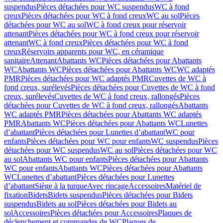
suspendus
Pièces détachées pour WC suspendus
WC à fond
creux
Pièces détachées pour WC à fond creux
WC au sol
Pièces
détachées pour WC au sol
WC à fond creux pour réservoir
attenant
Pièces détachées pour WC à fond creux pour réservoir
attenant
WC à fond creux
Pièces détachées pour WC à fond
creux
Réservoirs apparents pour WC, en céramique
sanitaire
Attenant
Abattants WC
Pièces détachées pour Abattants
WC
Abattants WC
Pièces détachées pour Abattants WC
WC adaptés
PMR
Pièces détachées pour WC adaptés PMR
Cuvettes de WC à
fond creux, surélevés
Pièces détachées pour Cuvettes de WC à fond
creux, surélevés
Cuvettes de WC à fond creux, rallongés
Pièces
détachées pour Cuvettes de WC à fond creux, rallongés
Abattants
WC adaptés PMR
Pièces détachées pour Abattants WC adaptés
PMR
Abattants WC
Pièces détachées pour Abattants WC
Lunettes
d’abattant
Pièces détachées pour Lunettes d’abattant
WC pour
enfants
Pièces détachées pour WC pour enfants
WC suspendus
Pièces
détachées pour WC suspendus
WC au sol
Pièces détachées pour WC
au sol
Abattants WC pour enfants
Pièces détachées pour Abattants
WC pour enfants
Abattants WC
Pièces détachées pour Abattants
WC
Lunettes d’abattant
Pièces détachées pour Lunettes
d’abattant
Siège à la turque
Avec rinçage
Accessoires
Matériel de
fixation
Bidets
Bidets suspendus
Pièces détachées pour Bidets
suspendus
Bidets au sol
Pièces détachées pour Bidets au
sol
Accessoires
Pièces détachées pour Accessoires
Plaques de
déclenchement et commandes de WC
Plaques de