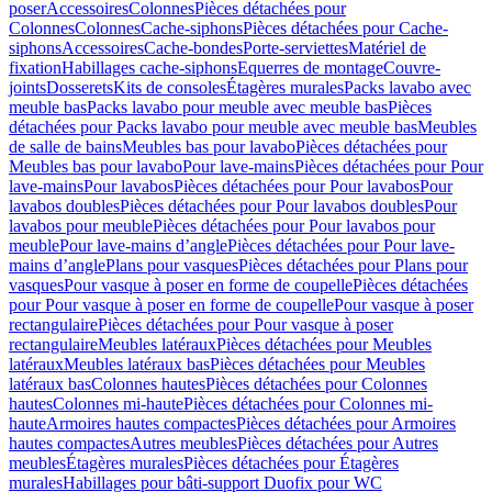
poser
Accessoires
Colonnes
Pièces détachées pour
Colonnes
Colonnes
Cache-siphons
Pièces détachées pour Cache-
siphons
Accessoires
Cache-bondes
Porte-serviettes
Matériel de
fixation
Habillages cache-siphons
Equerres de montage
Couvre-
joints
Dosserets
Kits de consoles
Étagères murales
Packs lavabo avec
meuble bas
Packs lavabo pour meuble avec meuble bas
Pièces
détachées pour Packs lavabo pour meuble avec meuble bas
Meubles
de salle de bains
Meubles bas pour lavabo
Pièces détachées pour
Meubles bas pour lavabo
Pour lave-mains
Pièces détachées pour Pour
lave-mains
Pour lavabos
Pièces détachées pour Pour lavabos
Pour
lavabos doubles
Pièces détachées pour Pour lavabos doubles
Pour
lavabos pour meuble
Pièces détachées pour Pour lavabos pour
meuble
Pour lave-mains d’angle
Pièces détachées pour Pour lave-
mains d’angle
Plans pour vasques
Pièces détachées pour Plans pour
vasques
Pour vasque à poser en forme de coupelle
Pièces détachées
pour Pour vasque à poser en forme de coupelle
Pour vasque à poser
rectangulaire
Pièces détachées pour Pour vasque à poser
rectangulaire
Meubles latéraux
Pièces détachées pour Meubles
latéraux
Meubles latéraux bas
Pièces détachées pour Meubles
latéraux bas
Colonnes hautes
Pièces détachées pour Colonnes
hautes
Colonnes mi-haute
Pièces détachées pour Colonnes mi-
haute
Armoires hautes compactes
Pièces détachées pour Armoires
hautes compactes
Autres meubles
Pièces détachées pour Autres
meubles
Étagères murales
Pièces détachées pour Étagères
murales
Habillages pour bâti-support Duofix pour WC