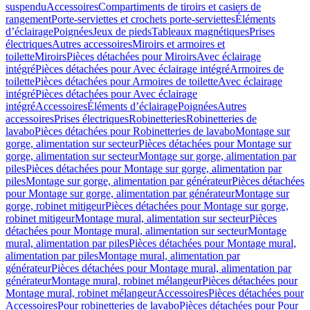
suspendu
Accessoires
Compartiments de tiroirs et casiers de
rangement
Porte-serviettes et crochets porte-serviettes
Éléments
d’éclairage
Poignées
Jeux de pieds
Tableaux magnétiques
Prises
électriques
Autres accessoires
Miroirs et armoires et
toilette
Miroirs
Pièces détachées pour Miroirs
Avec éclairage
intégré
Pièces détachées pour Avec éclairage intégré
Armoires de
toilette
Pièces détachées pour Armoires de toilette
Avec éclairage
intégré
Pièces détachées pour Avec éclairage
intégré
Accessoires
Éléments d’éclairage
Poignées
Autres
accessoires
Prises électriques
Robinetteries
Robinetteries de
lavabo
Pièces détachées pour Robinetteries de lavabo
Montage sur
gorge, alimentation sur secteur
Pièces détachées pour Montage sur
gorge, alimentation sur secteur
Montage sur gorge, alimentation par
piles
Pièces détachées pour Montage sur gorge, alimentation par
piles
Montage sur gorge, alimentation par générateur
Pièces détachées
pour Montage sur gorge, alimentation par générateur
Montage sur
gorge, robinet mitigeur
Pièces détachées pour Montage sur gorge,
robinet mitigeur
Montage mural, alimentation sur secteur
Pièces
détachées pour Montage mural, alimentation sur secteur
Montage
mural, alimentation par piles
Pièces détachées pour Montage mural,
alimentation par piles
Montage mural, alimentation par
générateur
Pièces détachées pour Montage mural, alimentation par
générateur
Montage mural, robinet mélangeur
Pièces détachées pour
Montage mural, robinet mélangeur
Accessoires
Pièces détachées pour
Accessoires
Pour robinetteries de lavabo
Pièces détachées pour Pour