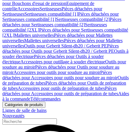
pour Bouchons d'essai de pression
Equipement de
contrôle
Accessoires
Sertisseuses
Pièces détachées pour
Sertisseuses
Sertisseuses compatibilité [1]
Pièces détachées pour
Sertisseuses compatibilité [1]
Sertisseuses compatibilité [2]
Pièces
détachées pour Sertisseuses compatibilité [2]
Sertisseuses
compatibilité [2XL]
Pièces détachées pour Sertisseuses compatibilité
[2XL]
Mallettes universelles
Pièces détachées pour Mallettes
universelles
Mallettes universelles
Pièces détachées pour Mallettes
universelles
Outils pour Geberit Silent-db20 / Geberit PE
Pièces
détachées pour Outils pour Geberit Silent-db20 / Geberit PE
Outils à
souder électrique
Pièces détachées pour Outils à souder
électrique
Accessoires pour outillage à souder électrique
Outils pour
soudure au miroir
Pièces détachées pour Outils pour soudure au
miroir
Accessoires pour outils pour soudure au miroir
Pièces
détachées pour Accessoires pour outils pour soudure au miroir
Outils
de préparation de tubes
Pièces détachées pour Outils de préparation
de tubes
Accessoires pour outils de préparation de tubes
Pièces
détachées pour Accessoires pour outils de préparation de tubes
Aides
à la commande
Télécommandes
Catégories de produits
Lignes de salle de bains
Nouveautés