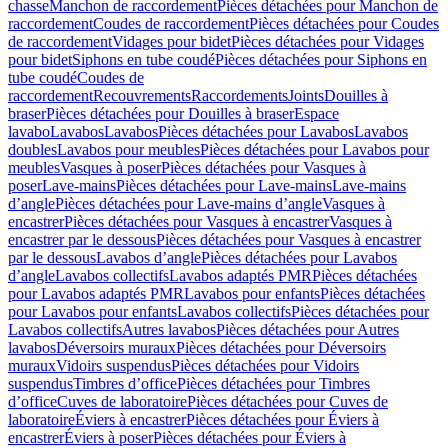
chasse
Manchon de raccordement
Pièces détachées pour Manchon de
raccordement
Coudes de raccordement
Pièces détachées pour Coudes
de raccordement
Vidages pour bidet
Pièces détachées pour Vidages
pour bidet
Siphons en tube coudé
Pièces détachées pour Siphons en
tube coudé
Coudes de
raccordement
Recouvrements
Raccordements
Joints
Douilles à
braser
Pièces détachées pour Douilles à braser
Espace
lavabo
Lavabos
Lavabos
Pièces détachées pour Lavabos
Lavabos
doubles
Lavabos pour meubles
Pièces détachées pour Lavabos pour
meubles
Vasques à poser
Pièces détachées pour Vasques à
poser
Lave-mains
Pièces détachées pour Lave-mains
Lave-mains
d’angle
Pièces détachées pour Lave-mains d’angle
Vasques à
encastrer
Pièces détachées pour Vasques à encastrer
Vasques à
encastrer par le dessous
Pièces détachées pour Vasques à encastrer
par le dessous
Lavabos d’angle
Pièces détachées pour Lavabos
d’angle
Lavabos collectifs
Lavabos adaptés PMR
Pièces détachées
pour Lavabos adaptés PMR
Lavabos pour enfants
Pièces détachées
pour Lavabos pour enfants
Lavabos collectifs
Pièces détachées pour
Lavabos collectifs
Autres lavabos
Pièces détachées pour Autres
lavabos
Déversoirs muraux
Pièces détachées pour Déversoirs
muraux
Vidoirs suspendus
Pièces détachées pour Vidoirs
suspendus
Timbres dʼoffice
Pièces détachées pour Timbres
dʼoffice
Cuves de laboratoire
Pièces détachées pour Cuves de
laboratoire
Éviers à encastrer
Pièces détachées pour Éviers à
encastrer
Éviers à poser
Pièces détachées pour Éviers à