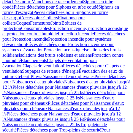
détachées pour Manchons de raccordement
Siphons en tube
coudé
Pièces détachées pour Siphons en tube coudé
Siphons en
forme d'escargot
Pièces détachées pour Siphons en forme
d'escargot
Accessoires
Colliers
Fixations pour
colliers
Coques
Fermetures
Joints
Boîtiers de
protection
Consommables
Protection incendie, protection acoustique
et protection contre l'humidité
Protection incendie
Pièces détachées
pour Protection incendie
Protection incendie pour systèmes
d'évacuation
Pièces détachées pour Protection incendie pour
systèmes d'évacuation
Protection acoustique
Isolations des bruits
solidiens
Isolations des bruits solidiens et aériens
Protection contre
l'humidité
Etanchements
Clapets de ventilation pour
évacuation
Clapets de ventilation
Pièces détachées pour Clapets de
ventilation
Soupapes de retenue d'énergie
Évacuation des eaux de
toiture Geberit Pluvia
Naissances d'eaux pluviales
Pièces détachées
pour Naissances d'eaux pluviales
Naissances d'eaux pluviales jusqu'à
12 l/s
Pièces détachées pour Naissances d'eaux pluviales jusqu'à 12
l/s
Naissances d'eaux pluviales jusqu'à 25 l/s
Pièces détachées pour
Naissances d'eaux pluviales jusqu'à 25 l/s
Naissances d'eaux
pluviales pour chéneaux
Pièces détachées pour Naissances d'eaux
pluviales pour chéneaux
Naissances d'eaux pluviales jusqu'à 12
l/s
Pièces détachées pour Naissances d'eaux pluviales jusqu'à 12
l/s
Naissances d'eaux pluviales jusqu'à 25 l/s
Pièces détachées pour
Naissances d'eaux pluviales jusqu'à 25 l/s
Trop-pleins de
sécurité
Pièces détachées pour Trop-pleins de sécurité
Pour