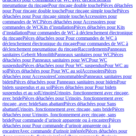
pneumatique du rinçage
Pour rinçage double touche
Pièces détachées
pour Pour rinçage double touche
Pour rinçage simple touche
Pièces
détachées pour Pour rinçage simple touche
Accessoires pour
commandes de WC
Pièces détachées pour Accessoires pour
commandes de WC
Kits d’installation
Pièces détachées pour Kits
d’installation
Pour commandes de WC à déclenchement électronique
du rinçage
Pièces détachées pour Pour commandes de WC à
déclenchement électronique du rinçage
Pour commandes de WC à
déclenchement pneumatique du rinçage
Raccordements
Panneaux
sanitaires Geberit Monolith
Panneaux sanitaires pour WC
Pièces
détachées pour Panneaux sanitaires pour WC
Pour WC
suspendus
Pièces détachées pour Pour WC suspendus
Pour WC au
sol
Pièces détachées pour Pour WC au sol
Accessoires
Pièces
détachées pour Accessoires
Consommables
Panneaux sanitaires pour
bidets
Pièces détachées pour Panneaux sanitaires pour bidets
Pour
bidets suspendus et au sol
Pièces détachées pour Pour bidets
suspendus et au sol
Urinoirs
Urinoirs, fonctionnement avec rinçage,
avec bride
Pièces détachées pour Urinoirs, fonctionnement avec
rinçage, avec bride
Sans abattant
Pièces détachées pour Sans
abattant
Urinoirs, fonctionnement avec rinçage, sans bride
Pièces
détachées pour Urinoirs, fonctionnement avec rinçage, sans
bride
Pour commande d’urinoir apparente ou à encastrer
Pièces
détachées pour Pour commande d’urinoir apparente ou à
encastrer
Avec commande d'urinoir intégrée
Pièces détachées pour