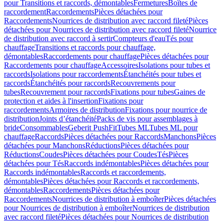
pour Transitions et raccords, démontables
Fermetures
Boîtes de
raccordement
Raccordements
Pièces détachées pour
Raccordements
Nourrices de distribution avec raccord fileté
Pièces
détachées pour Nourrices de distribution avec raccord fileté
Nourrice
de distribution avec raccord à sertir
Compteurs d'eau
Tés pour
chauffage
Transitions et raccords pour chauffage,
démontables
Raccordements pour chauffage
Pièces détachées pour
Raccordements pour chauffage
Accessoires
Isolations pour tubes et
raccords
Isolations pour raccordements
Étanchéités pour tubes et
raccords
Étanchéités pour raccords
Recouvrements pour
tubes
Recouvrement pour raccords
Fixations pour tubes
Gaines de
protection et aides à l'insertion
Fixations pour
raccordements
Armoires de distribution
Fixations pour nourrice de
distribution
Joints d’étanchéité
Packs de vis pour assemblages à
bride
Consommables
Geberit PushFit
Tubes ML
Tubes ML pour
chauffage
Raccords
Pièces détachées pour Raccords
Manchons
Pièces
détachées pour Manchons
Réductions
Pièces détachées pour
Réductions
Coudes
Pièces détachées pour Coudes
Tés
Pièces
détachées pour Tés
Raccords indémontables
Pièces détachées pour
Raccords indémontables
Raccords et raccordements,
démontables
Pièces détachées pour Raccords et raccordements,
démontables
Raccordements
Pièces détachées pour
Raccordements
Nourrices de distribution à emboîter
Pièces détachées
pour Nourrices de distribution à emboîter
Nourrices de distribution
avec raccord fileté
Pièces détachées pour Nourrices de distribution