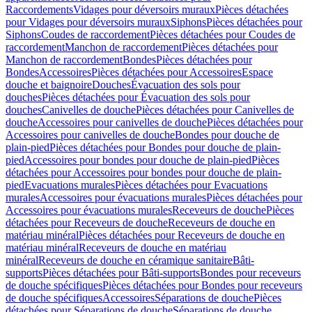
Raccordements
Vidages pour déversoirs muraux
Pièces détachées
pour Vidages pour déversoirs muraux
Siphons
Pièces détachées pour
Siphons
Coudes de raccordement
Pièces détachées pour Coudes de
raccordement
Manchon de raccordement
Pièces détachées pour
Manchon de raccordement
Bondes
Pièces détachées pour
Bondes
Accessoires
Pièces détachées pour Accessoires
Espace
douche et baignoire
Douches
Évacuation des sols pour
douches
Pièces détachées pour Évacuation des sols pour
douches
Canivelles de douche
Pièces détachées pour Canivelles de
douche
Accessoires pour canivelles de douche
Pièces détachées pour
Accessoires pour canivelles de douche
Bondes pour douche de
plain-pied
Pièces détachées pour Bondes pour douche de plain-
pied
Accessoires pour bondes pour douche de plain-pied
Pièces
détachées pour Accessoires pour bondes pour douche de plain-
pied
Evacuations murales
Pièces détachées pour Evacuations
murales
Accessoires pour évacuations murales
Pièces détachées pour
Accessoires pour évacuations murales
Receveurs de douche
Pièces
détachées pour Receveurs de douche
Receveurs de douche en
matériau minéral
Pièces détachées pour Receveurs de douche en
matériau minéral
Receveurs de douche en matériau
minéral
Receveurs de douche en céramique sanitaire
Bâti-
supports
Pièces détachées pour Bâti-supports
Bondes pour receveurs
de douche spécifiques
Pièces détachées pour Bondes pour receveurs
de douche spécifiques
Accessoires
Séparations de douche
Pièces
détachées pour Séparations de douche
Séparations de douche