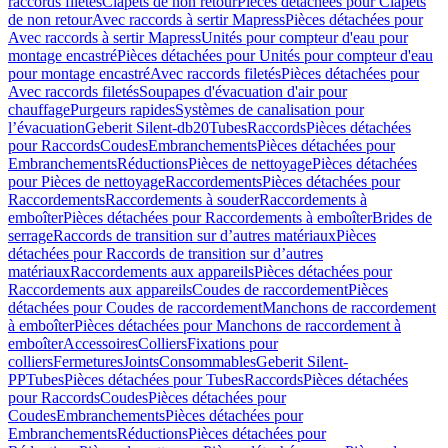
raccords filetés
Clapets de non retour
Pièces détachées pour Clapets
de non retour
Avec raccords à sertir Mapress
Pièces détachées pour
Avec raccords à sertir Mapress
Unités pour compteur d'eau pour
montage encastré
Pièces détachées pour Unités pour compteur d'eau
pour montage encastré
Avec raccords filetés
Pièces détachées pour
Avec raccords filetés
Soupapes d'évacuation d'air pour
chauffage
Purgeurs rapides
Systèmes de canalisation pour
l’évacuation
Geberit Silent-db20
Tubes
Raccords
Pièces détachées
pour Raccords
Coudes
Embranchements
Pièces détachées pour
Embranchements
Réductions
Pièces de nettoyage
Pièces détachées
pour Pièces de nettoyage
Raccordements
Pièces détachées pour
Raccordements
Raccordements à souder
Raccordements à
emboîter
Pièces détachées pour Raccordements à emboîter
Brides de
serrage
Raccords de transition sur d’autres matériaux
Pièces
détachées pour Raccords de transition sur d’autres
matériaux
Raccordements aux appareils
Pièces détachées pour
Raccordements aux appareils
Coudes de raccordement
Pièces
détachées pour Coudes de raccordement
Manchons de raccordement
à emboîter
Pièces détachées pour Manchons de raccordement à
emboîter
Accessoires
Colliers
Fixations pour
colliers
Fermetures
Joints
Consommables
Geberit Silent-
PP
Tubes
Pièces détachées pour Tubes
Raccords
Pièces détachées
pour Raccords
Coudes
Pièces détachées pour
Coudes
Embranchements
Pièces détachées pour
Embranchements
Réductions
Pièces détachées pour