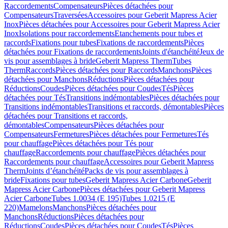
Raccordements
Compensateurs
Pièces détachées pour
Compensateurs
Traversées
Accessoires pour Geberit Mapress Acier
Inox
Pièces détachées pour Accessoires pour Geberit Mapress Acier
Inox
Isolations pour raccordements
Etanchements pour tubes et
raccords
Fixations pour tubes
Fixations de raccordements
Pièces
détachées pour Fixations de raccordements
Joints d'étanchéité
Jeux de
vis pour assemblages à bride
Geberit Mapress Therm
Tubes
Therm
Raccords
Pièces détachées pour Raccords
Manchons
Pièces
détachées pour Manchons
Réductions
Pièces détachées pour
Réductions
Coudes
Pièces détachées pour Coudes
Tés
Pièces
détachées pour Tés
Transitions indémontables
Pièces détachées pour
Transitions indémontables
Transitions et raccords, démontables
Pièces
détachées pour Transitions et raccords,
démontables
Compensateurs
Pièces détachées pour
Compensateurs
Fermetures
Pièces détachées pour Fermetures
Tés
pour chauffage
Pièces détachées pour Tés pour
chauffage
Raccordements pour chauffage
Pièces détachées pour
Raccordements pour chauffage
Accessoires pour Geberit Mapress
Therm
Joints d’étanchéité
Packs de vis pour assemblages à
bride
Fixations pour tubes
Geberit Mapress Acier Carbone
Geberit
Mapress Acier Carbone
Pièces détachées pour Geberit Mapress
Acier Carbone
Tubes 1.0034 (E 195)
Tubes 1.0215 (E
220)
Mamelons
Manchons
Pièces détachées pour
Manchons
Réductions
Pièces détachées pour
Réductions
Coudes
Pièces détachées pour Coudes
Tés
Pièces