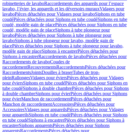
robinetteries de lavabo
Raccordements des appareils pour l’espace
lavabo, l’évier, les appareils et les déversoirs muraux
Vidages pour
lavabo
Pièces détachées pour Vidages pour lavabo
Siphons en tube
coudé
Pièces détachées pour Siphons en tube coudé
Siphons en tube
coudé, modèle gain de place
Pièces détachées pour Siphons en tube
coudé, modèle gain de place
Siphons à tube plongeur pour
lavabo
Pièces détachées pour Siphons à tube plongeur pour
lavabo
Siphons à tube plongeur pour lavabo, modèle gain de
place
Pièces détachées pour Siphons à tube plongeur pour lavabo,
modèle gain de place
Siphons à encastrer
Pièces détachées pour
Siphons à encastrer
Raccordements de lavabo
Pièces détachées pour
Raccordements de lavabo
Coudes de
raccordement
Recouvrements
Raccordements
Pièces détachées pour
Raccordements
Joints
Douilles à braser
Tubes de trop-
plein
Rallonges
Vidages pour éviers
Pièces détachées pour Vidages
pour éviers
Siphons en tube coudé
Pièces détachées pour Siphons en
tube coudé
Siphons à double chambre
Pièces détachées pour Siphons
à double chambre
Siphons pour évier
Pièces détachées pour Siphons
pour évier
Manchon de raccordement
Pièces détachées pour
Manchon de raccordement
Accessoires
Pièces détachées pour
Accessoires
Vidages pour appareils
Pièces détachées pour Vidages
pour appareils
Siphons en tube coudé
Pièces détachées pour Siphons
en tube coudé
Siphons à encastrer
Pièces détachées pour Siphons à
encastrer
Siphons apparents
Pièces détachées pour Siphons
apparents
Raccordements
Pièces détachées pour