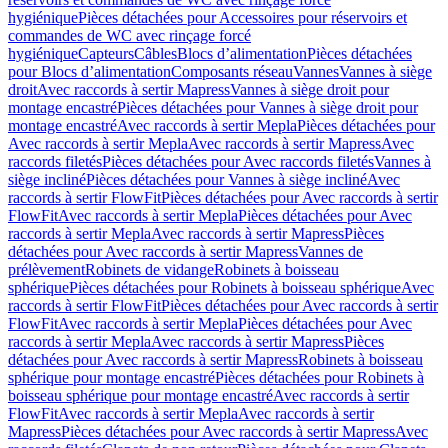
hygiénique
Pièces détachées pour Accessoires pour réservoirs et
commandes de WC avec rinçage forcé
hygiénique
Capteurs
Câbles
Blocs d’alimentation
Pièces détachées
pour Blocs d’alimentation
Composants réseau
Vannes
Vannes à siège
droit
Avec raccords à sertir Mapress
Vannes à siège droit pour
montage encastré
Pièces détachées pour Vannes à siège droit pour
montage encastré
Avec raccords à sertir Mepla
Pièces détachées pour
Avec raccords à sertir Mepla
Avec raccords à sertir Mapress
Avec
raccords filetés
Pièces détachées pour Avec raccords filetés
Vannes à
siège incliné
Pièces détachées pour Vannes à siège incliné
Avec
raccords à sertir FlowFit
Pièces détachées pour Avec raccords à sertir
FlowFit
Avec raccords à sertir Mepla
Pièces détachées pour Avec
raccords à sertir Mepla
Avec raccords à sertir Mapress
Pièces
détachées pour Avec raccords à sertir Mapress
Vannes de
prélèvement
Robinets de vidange
Robinets à boisseau
sphérique
Pièces détachées pour Robinets à boisseau sphérique
Avec
raccords à sertir FlowFit
Pièces détachées pour Avec raccords à sertir
FlowFit
Avec raccords à sertir Mepla
Pièces détachées pour Avec
raccords à sertir Mepla
Avec raccords à sertir Mapress
Pièces
détachées pour Avec raccords à sertir Mapress
Robinets à boisseau
sphérique pour montage encastré
Pièces détachées pour Robinets à
boisseau sphérique pour montage encastré
Avec raccords à sertir
FlowFit
Avec raccords à sertir Mepla
Avec raccords à sertir
Mapress
Pièces détachées pour Avec raccords à sertir Mapress
Avec