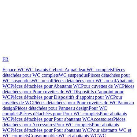
FR
Espace WC
WC lavants Geberit AquaClean
WC complets
Pièces
détachées pour WC complets
WC suspendus
Pièces détachées pour
WC suspendus
WC au sol
Pièces détachées pour WC au sol
Abattants
WC
Pièces détachées pour Abattants WC
Pour cuvettes de WC
Pièces
détachées pour Pour cuvettes de WC
Dispositifs d’appoint pour
WC
Pièces détachées pour Dispositifs d’appoint pour WC
Pour
cuvettes de WC
Pièces détachées pour Pour cuvettes de WC
Panneau
design
Pièces détachées pour Panneau design
Pour WC
complets
Pièces détachées pour Pour WC complets
Pour abattants
WC
Pièces détachées pour Pour abattants WC
Accessoires
Pièces
détachées pour Accessoires
Pour WC complets
Pour abattants
WC
Pièces détachées pour Pour abattants WC
Pour abattants WC et
WC complets
Consommables
WC et abattants WC
WC