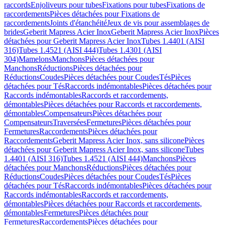
raccords
Enjoliveurs pour tubes
Fixations pour tubes
Fixations de
raccordements
Pièces détachées pour Fixations de
raccordements
Joints d'étanchéité
Jeux de vis pour assemblages de
brides
Geberit Mapress Acier Inox
Geberit Mapress Acier Inox
Pièces
détachées pour Geberit Mapress Acier Inox
Tubes 1.4401 (AISI
316)
Tubes 1.4521 (AISI 444)
Tubes 1.4301 (AISI
304)
Mamelons
Manchons
Pièces détachées pour
Manchons
Réductions
Pièces détachées pour
Réductions
Coudes
Pièces détachées pour Coudes
Tés
Pièces
détachées pour Tés
Raccords indémontables
Pièces détachées pour
Raccords indémontables
Raccords et raccordements,
démontables
Pièces détachées pour Raccords et raccordements,
démontables
Compensateurs
Pièces détachées pour
Compensateurs
Traversées
Fermetures
Pièces détachées pour
Fermetures
Raccordements
Pièces détachées pour
Raccordements
Geberit Mapress Acier Inox, sans silicone
Pièces
détachées pour Geberit Mapress Acier Inox, sans silicone
Tubes
1.4401 (AISI 316)
Tubes 1.4521 (AISI 444)
Manchons
Pièces
détachées pour Manchons
Réductions
Pièces détachées pour
Réductions
Coudes
Pièces détachées pour Coudes
Tés
Pièces
détachées pour Tés
Raccords indémontables
Pièces détachées pour
Raccords indémontables
Raccords et raccordements,
démontables
Pièces détachées pour Raccords et raccordements,
démontables
Fermetures
Pièces détachées pour
Fermetures
Raccordements
Pièces détachées pour