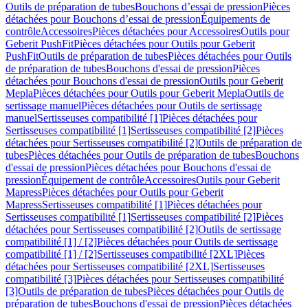
Outils de préparation de tubes
Bouchons d’essai de pression
Pièces
détachées pour Bouchons d’essai de pression
Équipements de
contrôle
Accessoires
Pièces détachées pour Accessoires
Outils pour
Geberit PushFit
Pièces détachées pour Outils pour Geberit
PushFit
Outils de préparation de tubes
Pièces détachées pour Outils
de préparation de tubes
Bouchons d'essai de pression
Pièces
détachées pour Bouchons d'essai de pression
Outils pour Geberit
Mepla
Pièces détachées pour Outils pour Geberit Mepla
Outils de
sertissage manuel
Pièces détachées pour Outils de sertissage
manuel
Sertisseuses compatibilité [1]
Pièces détachées pour
Sertisseuses compatibilité [1]
Sertisseuses compatibilité [2]
Pièces
détachées pour Sertisseuses compatibilité [2]
Outils de préparation de
tubes
Pièces détachées pour Outils de préparation de tubes
Bouchons
d'essai de pression
Pièces détachées pour Bouchons d'essai de
pression
Équipement de contrôle
Accessoires
Outils pour Geberit
Mapress
Pièces détachées pour Outils pour Geberit
Mapress
Sertisseuses compatibilité [1]
Pièces détachées pour
Sertisseuses compatibilité [1]
Sertisseuses compatibilité [2]
Pièces
détachées pour Sertisseuses compatibilité [2]
Outils de sertissage
compatibilité [1] / [2]
Pièces détachées pour Outils de sertissage
compatibilité [1] / [2]
Sertisseuses compatibilité [2XL]
Pièces
détachées pour Sertisseuses compatibilité [2XL]
Sertisseuses
compatibilité [3]
Pièces détachées pour Sertisseuses compatibilité
[3]
Outils de préparation de tubes
Pièces détachées pour Outils de
préparation de tubes
Bouchons d'essai de pression
Pièces détachées