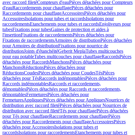
avec raccord fileté
Compteurs d'eau
Pièces détachées pour Compteurs
d'eau
Raccordements pour chauffage
Pièces détachées pour
Raccordements pour chauffage
Accessoires
Pièces détachées pour
Accessoires
Isolations pour tubes et raccords
Isolations pour
raccordements
Etanchements pour tubes et raccords
Enjoliveurs pour
tubes
Fixations pour tubes
Gaines de protection et aides à
l'insertion
Fixations de raccordements
Pièces détachées pour
Fixations de raccordements
Armoires de distribution
Pièces détachées
pour Armoires de distribution
Fixations pour nourrice de
distribution
Joints d'étanchéité
Geberit Mepla
Tubes multicouches
pour eau potable
Tubes multicouches pour chauffage
Raccords
Pièces
détachées pour Raccords
Manchons
Pièces détachées pour
Manchons
Réductions
Pièces détachées pour
Réductions
Coudes
Pièces détachées pour Coudes
Tés
Pièces
détachées pour Tés
Raccords indémontables
Pièces détachées pour
Raccords indémontables
Raccords et raccordements,
démontables
Pièces détachées pour Raccords et raccordements,
démontables
Fermetures
Pièces détachées pour
Fermetures
Appliques
Pièces détachées pour Appliques
Nourrices de
distribution avec raccord fileté
Pièces détachées pour Nourrices de
distribution avec raccord fileté
Tés pour chauffage
Pièces détachées
pour Tés pour chauffage
Raccordements pour chauffage
Pièces
détachées pour Raccordements pour chauffage
Accessoires
Pièces
détachées pour Accessoires
Isolations pour tubes et
raccords
Isolations pour raccordements
Etanchements pour tubes et