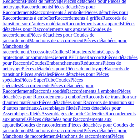
Réductions
Pièces de nettoyage
Pièces détachées pour Pièces de
nettoyage
Raccordements
Pièces détachées pour
Raccordements
Raccordements à emboîter
Pièces détachées pour
Raccordements à emboîter
Raccordements à griffes
Raccords de
transition sur d’autres matériaux
Raccordements aux appareils
Pièces
détachées pour Raccordements aux appareils
Coudes de
raccordement
Pièces détachées pour Coudes de
raccordement
Manchons de raccordement
Pièces détachées pour
Manchons de
raccordement
Accessoires
Colliers
Obturateurs
Joints
Capes de
protection
Consommables
Geberit PE
Tubes
Raccords
Pièces détachées
pour Raccords
Coudes
Embranchements
Réductions
Pièces de
nettoyage
Pièces détachées pour Pièces de nettoyage
Raccords de
transition
Pièces spéciales
Pièces détachées pour Pièces
spéciales
Pièces SuperTube
Coudes
Pièces
spéciales
Raccordements
Pièces détachées pour
Raccordements
Raccords soudés
Raccordements à emboîter
Pièces
détachées pour Raccordements à emboîter
Raccords de transition sur
d’autres matériaux
Pièces détachées pour Raccords de transition sur
d’autres matériaux
Assemblages filetés
Pièces détachées pour
Assemblages filetés
Assemblages de bride
Collerettes
Raccordements
aux appareils
Pièces détachées pour Raccordements aux
appareils
Coudes de raccordement
Pièces détachées pour Coudes de
raccordement
Manchons de raccordement
Pièces détachées pour
Manchons de raccordement
Manchons de raccordement
Pièces