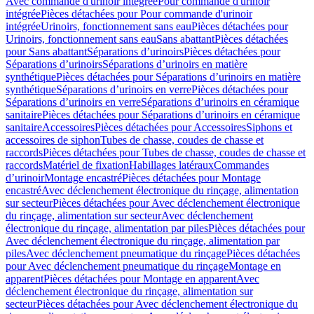
Avec commande d'urinoir intégrée
Pour commande d'urinoir
intégrée
Pièces détachées pour Pour commande d'urinoir
intégrée
Urinoirs, fonctionnement sans eau
Pièces détachées pour
Urinoirs, fonctionnement sans eau
Sans abattant
Pièces détachées
pour Sans abattant
Séparations d’urinoirs
Pièces détachées pour
Séparations d’urinoirs
Séparations d’urinoirs en matière
synthétique
Pièces détachées pour Séparations d’urinoirs en matière
synthétique
Séparations d’urinoirs en verre
Pièces détachées pour
Séparations d’urinoirs en verre
Séparations d’urinoirs en céramique
sanitaire
Pièces détachées pour Séparations d’urinoirs en céramique
sanitaire
Accessoires
Pièces détachées pour Accessoires
Siphons et
accessoires de siphon
Tubes de chasse, coudes de chasse et
raccords
Pièces détachées pour Tubes de chasse, coudes de chasse et
raccords
Matériel de fixation
Habillages latéraux
Commandes
dʼurinoir
Montage encastré
Pièces détachées pour Montage
encastré
Avec déclenchement électronique du rinçage, alimentation
sur secteur
Pièces détachées pour Avec déclenchement électronique
du rinçage, alimentation sur secteur
Avec déclenchement
électronique du rinçage, alimentation par piles
Pièces détachées pour
Avec déclenchement électronique du rinçage, alimentation par
piles
Avec déclenchement pneumatique du rinçage
Pièces détachées
pour Avec déclenchement pneumatique du rinçage
Montage en
apparent
Pièces détachées pour Montage en apparent
Avec
déclenchement électronique du rinçage, alimentation sur
secteur
Pièces détachées pour Avec déclenchement électronique du