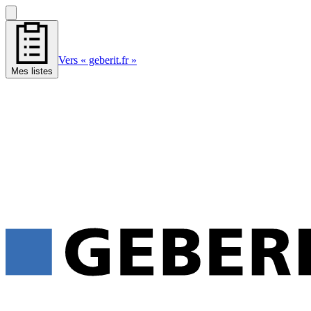
Vers « geberit.fr »
Mes listes