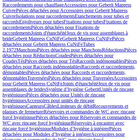
Raccordements pour chauffage
Accessoires pour Geberit Mapress
Cuivre
Pièces détachées pour Accessoires pour Geberit Mapress
Cuivre
Isolations pour raccordements
Etanchements pour tubes et
raccords
Enjoliveurs pour tubes
Fixations pour tubes
Fixations de
raccordements
Pièces détachées pour Fixations de
raccordements
Joints d'étanchéité
Jeux de vis pour assemblages à
bride
Geberit Mapress CuNiFe
Geberit Mapress CuNiFe
Pièces
détachées pour Geberit Mapress CuNiFe
Tubes
2.1972
Manchons
Pièces détachées pour Manchons
Réductions
Pièces
détachées pour Réductions
Coudes
Pièces détachées pour
Coudes
Tés
Pièces détachées pour Tés
Raccords indémontables
Pièces
détachées pour Raccords indémontables
Raccords et raccordements,
démontables
Pièces détachées pour Raccords et raccordements,
démontables
Traversées
Pièces détachées pour Traversées
Accessoires
pour Geberit Mapress CuNiFe
Joints d'étanchéité
Jeux de vis pour
assemblages de brides
Système d’hygiène Geberit
Unités de rinçage
hygiéniques
Pièces détachées pour Unités de rinçage
hygiéniques
Accessoires pour unités de rinçage
hygiéniques
Capteurs
Câbles
Limiteurs de débit
Recouvrements et
plaques de fermeture
Réservoirs et commandes de WC avec rinçage
forcé hygiénique
Pièces détachées pour Réservoirs et commandes de
WC avec rinçage forcé hygiénique
Réservoirs à encastrer avec
rinçage forcé hygiénique
Modules d’hygiène à intégrer
Pièces
détachées pour Modules d’hygiène à intégrer
Accessoires pour
réservoirs et commandes de WC avec rinçage forcé