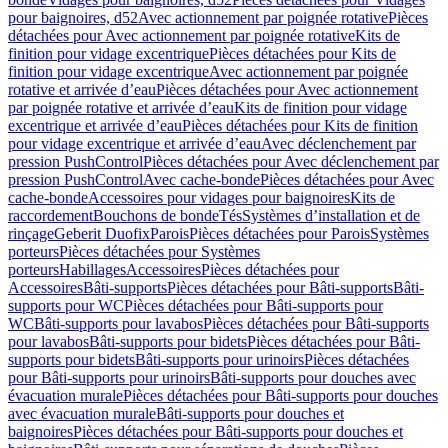
pour baignoires, d52
Avec actionnement par poignée rotative
Pièces
détachées pour Avec actionnement par poignée rotative
Kits de
finition pour vidage excentrique
Pièces détachées pour Kits de
finition pour vidage excentrique
Avec actionnement par poignée
rotative et arrivée d’eau
Pièces détachées pour Avec actionnement
par poignée rotative et arrivée d’eau
Kits de finition pour vidage
excentrique et arrivée d’eau
Pièces détachées pour Kits de finition
pour vidage excentrique et arrivée d’eau
Avec déclenchement par
pression PushControl
Pièces détachées pour Avec déclenchement par
pression PushControl
Avec cache-bonde
Pièces détachées pour Avec
cache-bonde
Accessoires pour vidages pour baignoires
Kits de
raccordement
Bouchons de bonde
Tés
Systèmes d’installation et de
rinçage
Geberit Duofix
Parois
Pièces détachées pour Parois
Systèmes
porteurs
Pièces détachées pour Systèmes
porteurs
Habillages
Accessoires
Pièces détachées pour
Accessoires
Bâti-supports
Pièces détachées pour Bâti-supports
Bâti-
supports pour WC
Pièces détachées pour Bâti-supports pour
WC
Bâti-supports pour lavabos
Pièces détachées pour Bâti-supports
pour lavabos
Bâti-supports pour bidets
Pièces détachées pour Bâti-
supports pour bidets
Bâti-supports pour urinoirs
Pièces détachées
pour Bâti-supports pour urinoirs
Bâti-supports pour douches avec
évacuation murale
Pièces détachées pour Bâti-supports pour douches
avec évacuation murale
Bâti-supports pour douches et
baignoires
Pièces détachées pour Bâti-supports pour douches et