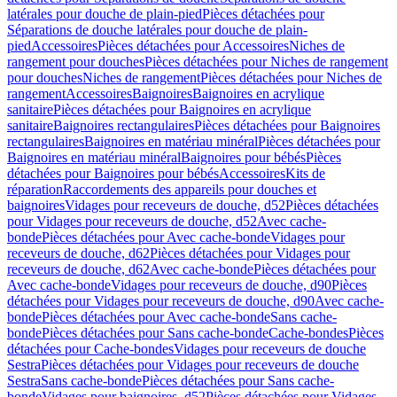
latérales pour douche de plain-pied
Pièces détachées pour
Séparations de douche latérales pour douche de plain-
pied
Accessoires
Pièces détachées pour Accessoires
Niches de
rangement pour douches
Pièces détachées pour Niches de rangement
pour douches
Niches de rangement
Pièces détachées pour Niches de
rangement
Accessoires
Baignoires
Baignoires en acrylique
sanitaire
Pièces détachées pour Baignoires en acrylique
sanitaire
Baignoires rectangulaires
Pièces détachées pour Baignoires
rectangulaires
Baignoires en matériau minéral
Pièces détachées pour
Baignoires en matériau minéral
Baignoires pour bébés
Pièces
détachées pour Baignoires pour bébés
Accessoires
Kits de
réparation
Raccordements des appareils pour douches et
baignoires
Vidages pour receveurs de douche, d52
Pièces détachées
pour Vidages pour receveurs de douche, d52
Avec cache-
bonde
Pièces détachées pour Avec cache-bonde
Vidages pour
receveurs de douche, d62
Pièces détachées pour Vidages pour
receveurs de douche, d62
Avec cache-bonde
Pièces détachées pour
Avec cache-bonde
Vidages pour receveurs de douche, d90
Pièces
détachées pour Vidages pour receveurs de douche, d90
Avec cache-
bonde
Pièces détachées pour Avec cache-bonde
Sans cache-
bonde
Pièces détachées pour Sans cache-bonde
Cache-bondes
Pièces
détachées pour Cache-bondes
Vidages pour receveurs de douche
Sestra
Pièces détachées pour Vidages pour receveurs de douche
Sestra
Sans cache-bonde
Pièces détachées pour Sans cache-
bonde
Vidages pour baignoires, d52
Pièces détachées pour Vidages