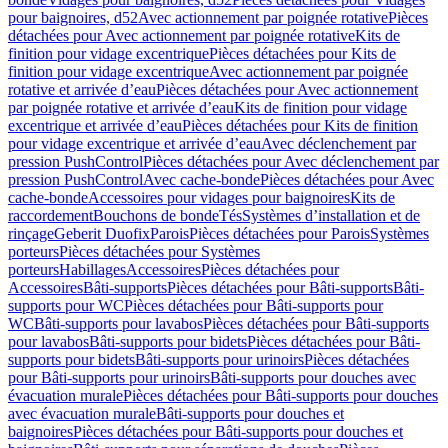
pour baignoires, d52
Avec actionnement par poignée rotative
Pièces
détachées pour Avec actionnement par poignée rotative
Kits de
finition pour vidage excentrique
Pièces détachées pour Kits de
finition pour vidage excentrique
Avec actionnement par poignée
rotative et arrivée d’eau
Pièces détachées pour Avec actionnement
par poignée rotative et arrivée d’eau
Kits de finition pour vidage
excentrique et arrivée d’eau
Pièces détachées pour Kits de finition
pour vidage excentrique et arrivée d’eau
Avec déclenchement par
pression PushControl
Pièces détachées pour Avec déclenchement par
pression PushControl
Avec cache-bonde
Pièces détachées pour Avec
cache-bonde
Accessoires pour vidages pour baignoires
Kits de
raccordement
Bouchons de bonde
Tés
Systèmes d’installation et de
rinçage
Geberit Duofix
Parois
Pièces détachées pour Parois
Systèmes
porteurs
Pièces détachées pour Systèmes
porteurs
Habillages
Accessoires
Pièces détachées pour
Accessoires
Bâti-supports
Pièces détachées pour Bâti-supports
Bâti-
supports pour WC
Pièces détachées pour Bâti-supports pour
WC
Bâti-supports pour lavabos
Pièces détachées pour Bâti-supports
pour lavabos
Bâti-supports pour bidets
Pièces détachées pour Bâti-
supports pour bidets
Bâti-supports pour urinoirs
Pièces détachées
pour Bâti-supports pour urinoirs
Bâti-supports pour douches avec
évacuation murale
Pièces détachées pour Bâti-supports pour douches
avec évacuation murale
Bâti-supports pour douches et
baignoires
Pièces détachées pour Bâti-supports pour douches et