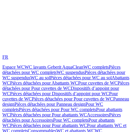
FR
Espace WC
WC lavants Geberit AquaClean
WC complets
Pièces
détachées pour WC complets
WC suspendus
Pièces détachées pour
WC suspendus
WC au sol
Pièces détachées pour WC au sol
Abattants
WC
Pièces détachées pour Abattants WC
Pour cuvettes de WC
Pièces
détachées pour Pour cuvettes de WC
Dispositifs d’appoint pour
WC
Pièces détachées pour Dispositifs d’appoint pour WC
Pour
cuvettes de WC
Pièces détachées pour Pour cuvettes de WC
Panneau
design
Pièces détachées pour Panneau design
Pour WC
complets
Pièces détachées pour Pour WC complets
Pour abattants
WC
Pièces détachées pour Pour abattants WC
Accessoires
Pièces
détachées pour Accessoires
Pour WC complets
Pour abattants
WC
Pièces détachées pour Pour abattants WC
Pour abattants WC et
WC complets
Consommables
WC et abattants WC
WC