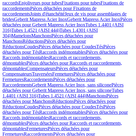
raccords
Enjoliveurs pour tubes
Fixations pour tubes
Fixations de
raccordements
Pièces détachées pour Fixations de
raccordements
Joints d'étanchéité
Jeux de vis pour assemblages de
brides
Geberit Mapress Acier Inox
Geberit Mapress Acier Inox
Pièces
détachées pour Geberit Mapress Acier Inox
Tubes 1.4401 (AISI
316)
Tubes 1.4521 (AISI 444)
Tubes 1.4301 (AISI
304)
Mamelons
Manchons
Pièces détachées pour
Manchons
Réductions
Pièces détachées pour
Réductions
Coudes
Pièces détachées pour Coudes
Tés
Pièces
détachées pour Tés
Raccords indémontables
Pièces détachées pour
Raccords indémontables
Raccords et raccordements,
démontables
Pièces détachées pour Raccords et raccordements,
démontables
Compensateurs
Pièces détachées pour
Compensateurs
Traversées
Fermetures
Pièces détachées pour
Fermetures
Raccordements
Pièces détachées pour
Raccordements
Geberit Mapress Acier Inox, sans silicone
Pièces
détachées pour Geberit Mapress Acier Inox, sans silicone
Tubes
1.4401 (AISI 316)
Tubes 1.4521 (AISI 444)
Manchons
Pièces
détachées pour Manchons
Réductions
Pièces détachées pour
Réductions
Coudes
Pièces détachées pour Coudes
Tés
Pièces
détachées pour Tés
Raccords indémontables
Pièces détachées pour
Raccords indémontables
Raccords et raccordements,
démontables
Pièces détachées pour Raccords et raccordements,
démontables
Fermetures
Pièces détachées pour
Fermetures
Raccordements
Pièces détachées pour