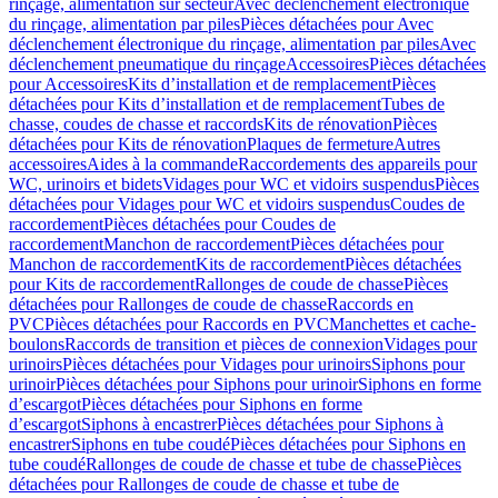
rinçage, alimentation sur secteur
Avec déclenchement électronique
du rinçage, alimentation par piles
Pièces détachées pour Avec
déclenchement électronique du rinçage, alimentation par piles
Avec
déclenchement pneumatique du rinçage
Accessoires
Pièces détachées
pour Accessoires
Kits d’installation et de remplacement
Pièces
détachées pour Kits d’installation et de remplacement
Tubes de
chasse, coudes de chasse et raccords
Kits de rénovation
Pièces
détachées pour Kits de rénovation
Plaques de fermeture
Autres
accessoires
Aides à la commande
Raccordements des appareils pour
WC, urinoirs et bidets
Vidages pour WC et vidoirs suspendus
Pièces
détachées pour Vidages pour WC et vidoirs suspendus
Coudes de
raccordement
Pièces détachées pour Coudes de
raccordement
Manchon de raccordement
Pièces détachées pour
Manchon de raccordement
Kits de raccordement
Pièces détachées
pour Kits de raccordement
Rallonges de coude de chasse
Pièces
détachées pour Rallonges de coude de chasse
Raccords en
PVC
Pièces détachées pour Raccords en PVC
Manchettes et cache-
boulons
Raccords de transition et pièces de connexion
Vidages pour
urinoirs
Pièces détachées pour Vidages pour urinoirs
Siphons pour
urinoir
Pièces détachées pour Siphons pour urinoir
Siphons en forme
d’escargot
Pièces détachées pour Siphons en forme
d’escargot
Siphons à encastrer
Pièces détachées pour Siphons à
encastrer
Siphons en tube coudé
Pièces détachées pour Siphons en
tube coudé
Rallonges de coude de chasse et tube de chasse
Pièces
détachées pour Rallonges de coude de chasse et tube de