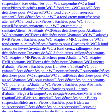
suspendus
Pièces détachées pour WC suspendus
WC à fond
creux
Pièces détachées pour WC à fond creux
WC au sol
Pièces
détachées pour WC au sol
WC à fond creux pour réservoir
attenant
Pièces détachées pour WC à fond creux pour réservoir
attenant
WC à fond creux
Pièces détachées pour WC à fond
creux
Réservoirs apparents pour WC, en céramique
sanitaire
Attenant
Abattants WC
Pièces détachées pour Abattants
WC
Abattants WC
Pièces détachées pour Abattants WC
WC adaptés
PMR
Pièces détachées pour WC adaptés PMR
Cuvettes de WC à
fond creux, surélevés
Pièces détachées pour Cuvettes de WC à fond
creux, surélevés
Cuvettes de WC à fond creux, rallongés
Pièces
détachées pour Cuvettes de WC à fond creux, rallongés
Abattants
WC adaptés PMR
Pièces détachées pour Abattants WC adaptés
PMR
Abattants WC
Pièces détachées pour Abattants WC
Lunettes
d’abattant
Pièces détachées pour Lunettes d’abattant
WC pour
enfants
Pièces détachées pour WC pour enfants
WC suspendus
Pièces
détachées pour WC suspendus
WC au sol
Pièces détachées pour WC
au sol
Abattants WC pour enfants
Pièces détachées pour Abattants
WC pour enfants
Abattants WC
Pièces détachées pour Abattants
WC
Lunettes d’abattant
Pièces détachées pour Lunettes
d’abattant
Siège à la turque
Avec rinçage
Accessoires
Matériel de
fixation
Bidets
Bidets suspendus
Pièces détachées pour Bidets
suspendus
Bidets au sol
Pièces détachées pour Bidets au
sol
Accessoires
Pièces détachées pour Accessoires
Plaques de
déclenchement et commandes de WC
Plaques de