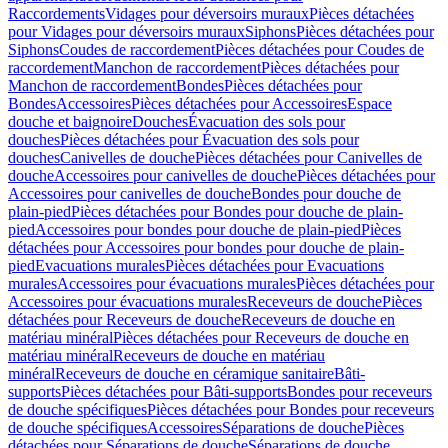
Raccordements
Vidages pour déversoirs muraux
Pièces détachées
pour Vidages pour déversoirs muraux
Siphons
Pièces détachées pour
Siphons
Coudes de raccordement
Pièces détachées pour Coudes de
raccordement
Manchon de raccordement
Pièces détachées pour
Manchon de raccordement
Bondes
Pièces détachées pour
Bondes
Accessoires
Pièces détachées pour Accessoires
Espace
douche et baignoire
Douches
Évacuation des sols pour
douches
Pièces détachées pour Évacuation des sols pour
douches
Canivelles de douche
Pièces détachées pour Canivelles de
douche
Accessoires pour canivelles de douche
Pièces détachées pour
Accessoires pour canivelles de douche
Bondes pour douche de
plain-pied
Pièces détachées pour Bondes pour douche de plain-
pied
Accessoires pour bondes pour douche de plain-pied
Pièces
détachées pour Accessoires pour bondes pour douche de plain-
pied
Evacuations murales
Pièces détachées pour Evacuations
murales
Accessoires pour évacuations murales
Pièces détachées pour
Accessoires pour évacuations murales
Receveurs de douche
Pièces
détachées pour Receveurs de douche
Receveurs de douche en
matériau minéral
Pièces détachées pour Receveurs de douche en
matériau minéral
Receveurs de douche en matériau
minéral
Receveurs de douche en céramique sanitaire
Bâti-
supports
Pièces détachées pour Bâti-supports
Bondes pour receveurs
de douche spécifiques
Pièces détachées pour Bondes pour receveurs
de douche spécifiques
Accessoires
Séparations de douche
Pièces
détachées pour Séparations de douche
Séparations de douche