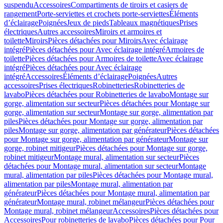
suspendu
Accessoires
Compartiments de tiroirs et casiers de
rangement
Porte-serviettes et crochets porte-serviettes
Éléments
d’éclairage
Poignées
Jeux de pieds
Tableaux magnétiques
Prises
électriques
Autres accessoires
Miroirs et armoires et
toilette
Miroirs
Pièces détachées pour Miroirs
Avec éclairage
intégré
Pièces détachées pour Avec éclairage intégré
Armoires de
toilette
Pièces détachées pour Armoires de toilette
Avec éclairage
intégré
Pièces détachées pour Avec éclairage
intégré
Accessoires
Éléments d’éclairage
Poignées
Autres
accessoires
Prises électriques
Robinetteries
Robinetteries de
lavabo
Pièces détachées pour Robinetteries de lavabo
Montage sur
gorge, alimentation sur secteur
Pièces détachées pour Montage sur
gorge, alimentation sur secteur
Montage sur gorge, alimentation par
piles
Pièces détachées pour Montage sur gorge, alimentation par
piles
Montage sur gorge, alimentation par générateur
Pièces détachées
pour Montage sur gorge, alimentation par générateur
Montage sur
gorge, robinet mitigeur
Pièces détachées pour Montage sur gorge,
robinet mitigeur
Montage mural, alimentation sur secteur
Pièces
détachées pour Montage mural, alimentation sur secteur
Montage
mural, alimentation par piles
Pièces détachées pour Montage mural,
alimentation par piles
Montage mural, alimentation par
générateur
Pièces détachées pour Montage mural, alimentation par
générateur
Montage mural, robinet mélangeur
Pièces détachées pour
Montage mural, robinet mélangeur
Accessoires
Pièces détachées pour
Accessoires
Pour robinetteries de lavabo
Pièces détachées pour Pour