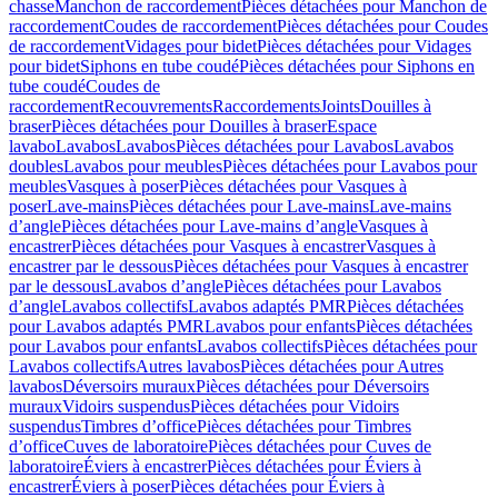
chasse
Manchon de raccordement
Pièces détachées pour Manchon de
raccordement
Coudes de raccordement
Pièces détachées pour Coudes
de raccordement
Vidages pour bidet
Pièces détachées pour Vidages
pour bidet
Siphons en tube coudé
Pièces détachées pour Siphons en
tube coudé
Coudes de
raccordement
Recouvrements
Raccordements
Joints
Douilles à
braser
Pièces détachées pour Douilles à braser
Espace
lavabo
Lavabos
Lavabos
Pièces détachées pour Lavabos
Lavabos
doubles
Lavabos pour meubles
Pièces détachées pour Lavabos pour
meubles
Vasques à poser
Pièces détachées pour Vasques à
poser
Lave-mains
Pièces détachées pour Lave-mains
Lave-mains
d’angle
Pièces détachées pour Lave-mains d’angle
Vasques à
encastrer
Pièces détachées pour Vasques à encastrer
Vasques à
encastrer par le dessous
Pièces détachées pour Vasques à encastrer
par le dessous
Lavabos d’angle
Pièces détachées pour Lavabos
d’angle
Lavabos collectifs
Lavabos adaptés PMR
Pièces détachées
pour Lavabos adaptés PMR
Lavabos pour enfants
Pièces détachées
pour Lavabos pour enfants
Lavabos collectifs
Pièces détachées pour
Lavabos collectifs
Autres lavabos
Pièces détachées pour Autres
lavabos
Déversoirs muraux
Pièces détachées pour Déversoirs
muraux
Vidoirs suspendus
Pièces détachées pour Vidoirs
suspendus
Timbres dʼoffice
Pièces détachées pour Timbres
dʼoffice
Cuves de laboratoire
Pièces détachées pour Cuves de
laboratoire
Éviers à encastrer
Pièces détachées pour Éviers à
encastrer
Éviers à poser
Pièces détachées pour Éviers à