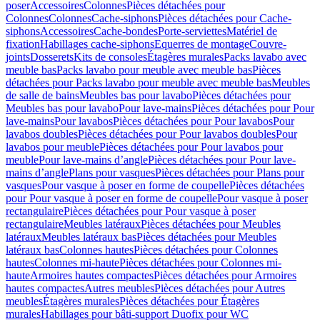
poser
Accessoires
Colonnes
Pièces détachées pour
Colonnes
Colonnes
Cache-siphons
Pièces détachées pour Cache-
siphons
Accessoires
Cache-bondes
Porte-serviettes
Matériel de
fixation
Habillages cache-siphons
Equerres de montage
Couvre-
joints
Dosserets
Kits de consoles
Étagères murales
Packs lavabo avec
meuble bas
Packs lavabo pour meuble avec meuble bas
Pièces
détachées pour Packs lavabo pour meuble avec meuble bas
Meubles
de salle de bains
Meubles bas pour lavabo
Pièces détachées pour
Meubles bas pour lavabo
Pour lave-mains
Pièces détachées pour Pour
lave-mains
Pour lavabos
Pièces détachées pour Pour lavabos
Pour
lavabos doubles
Pièces détachées pour Pour lavabos doubles
Pour
lavabos pour meuble
Pièces détachées pour Pour lavabos pour
meuble
Pour lave-mains d’angle
Pièces détachées pour Pour lave-
mains d’angle
Plans pour vasques
Pièces détachées pour Plans pour
vasques
Pour vasque à poser en forme de coupelle
Pièces détachées
pour Pour vasque à poser en forme de coupelle
Pour vasque à poser
rectangulaire
Pièces détachées pour Pour vasque à poser
rectangulaire
Meubles latéraux
Pièces détachées pour Meubles
latéraux
Meubles latéraux bas
Pièces détachées pour Meubles
latéraux bas
Colonnes hautes
Pièces détachées pour Colonnes
hautes
Colonnes mi-haute
Pièces détachées pour Colonnes mi-
haute
Armoires hautes compactes
Pièces détachées pour Armoires
hautes compactes
Autres meubles
Pièces détachées pour Autres
meubles
Étagères murales
Pièces détachées pour Étagères
murales
Habillages pour bâti-support Duofix pour WC