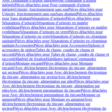
Avec commande d'urinoir intégrée
Pour commande d'urinoir
intégrée
Pièces détachées pour Pour commande d'urinoir
intégrée
Urinoirs, fonctionnement sans eau
Pièces détachées pour
Urinoirs, fonctionnement sans eau
Sans abattant
Pièces détachées
pour Sans abattant
Séparations d’urinoirs
Pièces détachées pour
Séparations d’urinoirs
Séparations d’urinoirs en matière
synthétique
Pièces détachées pour Séparations d’urinoirs en matière
synthétique
Séparations d’urinoirs en verre
Pièces détachées pour
Séparations d’urinoirs en verre
Séparations d’urinoirs en céramique
sanitaire
Pièces détachées pour Séparations d’urinoirs en céramique
sanitaire
Accessoires
Pièces détachées pour Accessoires
Siphons et
accessoires de siphon
Tubes de chasse, coudes de chasse et
raccords
Pièces détachées pour Tubes de chasse, coudes de chasse et
raccords
Matériel de fixation
Habillages latéraux
Commandes
dʼurinoir
Montage encastré
Pièces détachées pour Montage
encastré
Avec déclenchement électronique du rinçage, alimentation
sur secteur
Pièces détachées pour Avec déclenchement électronique
du rinçage, alimentation sur secteur
Avec déclenchement
électronique du rinçage, alimentation par piles
Pièces détachées pour
Avec déclenchement électronique du rinçage, alimentation par
piles
Avec déclenchement pneumatique du rinçage
Pièces détachées
pour Avec déclenchement pneumatique du rinçage
Montage en
apparent
Pièces détachées pour Montage en apparent
Avec
déclenchement électronique du rinçage, alimentation sur
secteur
Pièces détachées pour Avec déclenchement électronique du