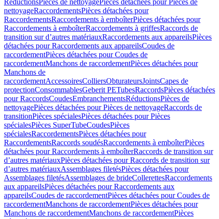
Réductions
Pièces de nettoyage
Pièces détachées pour Pièces de
nettoyage
Raccordements
Pièces détachées pour
Raccordements
Raccordements à emboîter
Pièces détachées pour
Raccordements à emboîter
Raccordements à griffes
Raccords de
transition sur d’autres matériaux
Raccordements aux appareils
Pièces
détachées pour Raccordements aux appareils
Coudes de
raccordement
Pièces détachées pour Coudes de
raccordement
Manchons de raccordement
Pièces détachées pour
Manchons de
raccordement
Accessoires
Colliers
Obturateurs
Joints
Capes de
protection
Consommables
Geberit PE
Tubes
Raccords
Pièces détachées
pour Raccords
Coudes
Embranchements
Réductions
Pièces de
nettoyage
Pièces détachées pour Pièces de nettoyage
Raccords de
transition
Pièces spéciales
Pièces détachées pour Pièces
spéciales
Pièces SuperTube
Coudes
Pièces
spéciales
Raccordements
Pièces détachées pour
Raccordements
Raccords soudés
Raccordements à emboîter
Pièces
détachées pour Raccordements à emboîter
Raccords de transition sur
d’autres matériaux
Pièces détachées pour Raccords de transition sur
d’autres matériaux
Assemblages filetés
Pièces détachées pour
Assemblages filetés
Assemblages de bride
Collerettes
Raccordements
aux appareils
Pièces détachées pour Raccordements aux
appareils
Coudes de raccordement
Pièces détachées pour Coudes de
raccordement
Manchons de raccordement
Pièces détachées pour
Manchons de raccordement
Manchons de raccordement
Pièces