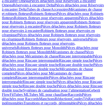
à encastrer Omega
Pièces détachées pour Réservoirs à encastrer
Omega
Réservoirs à encastrer Delta
Pièces détachées pour Réservoirs
à encastrer Delta
Tubes de chasse
Accessoires
Mécanismes de chasse
et robinets flotteurs
Robinets flotteurs
Pièces détachées pour Robinets
flotteurs
Robinets flotteurs pour réservoirs apparents
Pièces détachées
pour Robinets flotteurs pour réservoirs apparents
Robinets flotteurs
pour réservoirs à encastrer
Pièces détachées pour Robinets flotteurs
pour réservoirs à encastrer
Robinets flotteurs pour réservoirs en
céramique
Pièces détachées pour Robinets flotteurs pour réservoirs
en céramique
Robinets flotteurs pour réservoirs, universels
Pièces
détachées pour Robinets flotteurs pour réservoirs,
universels
Robinets flotteurs pour Monolith
Pièces détachées pour
Robinets flotteurs pour Monolith
Mécanismes de chasse
Pièces
détachées pour Mécanismes de chasse
Rinçage interrompable
Pièces
détachées pour Rinçage interrompable
Rinçage simple touche
Pièces
détachées pour Rinçage simple touche
Rinçage double touche
Pièces
détachées pour Rinçage double touche
Mécanismes de chasse
complets
Pièces détachées pour Mécanismes de chasse
complets
Rinçage interrompable
Pièces détachées pour Rinçage
interrompable
Rinçage simple touche
Pièces détachées pour Rinçage
simple touche
Rinçage double touche
Pièces détachées pour Rinçage
double touche
Systèmes de canalisation pour l’alimentation
Geberit
FlowFit
Tubes ML
Tubes ML pour chauffage
Raccords
Pièces
détachées pour Raccords
Manchons
Réductions
Coudes
Tés
Raccords
indémontables
Transitions et raccords, démontables
Pièces détachées