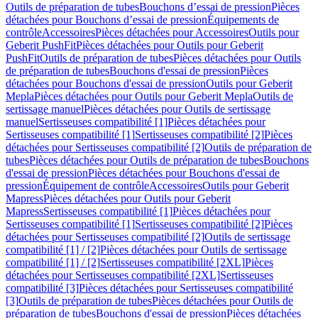
Outils de préparation de tubes
Bouchons d’essai de pression
Pièces
détachées pour Bouchons d’essai de pression
Équipements de
contrôle
Accessoires
Pièces détachées pour Accessoires
Outils pour
Geberit PushFit
Pièces détachées pour Outils pour Geberit
PushFit
Outils de préparation de tubes
Pièces détachées pour Outils
de préparation de tubes
Bouchons d'essai de pression
Pièces
détachées pour Bouchons d'essai de pression
Outils pour Geberit
Mepla
Pièces détachées pour Outils pour Geberit Mepla
Outils de
sertissage manuel
Pièces détachées pour Outils de sertissage
manuel
Sertisseuses compatibilité [1]
Pièces détachées pour
Sertisseuses compatibilité [1]
Sertisseuses compatibilité [2]
Pièces
détachées pour Sertisseuses compatibilité [2]
Outils de préparation de
tubes
Pièces détachées pour Outils de préparation de tubes
Bouchons
d'essai de pression
Pièces détachées pour Bouchons d'essai de
pression
Équipement de contrôle
Accessoires
Outils pour Geberit
Mapress
Pièces détachées pour Outils pour Geberit
Mapress
Sertisseuses compatibilité [1]
Pièces détachées pour
Sertisseuses compatibilité [1]
Sertisseuses compatibilité [2]
Pièces
détachées pour Sertisseuses compatibilité [2]
Outils de sertissage
compatibilité [1] / [2]
Pièces détachées pour Outils de sertissage
compatibilité [1] / [2]
Sertisseuses compatibilité [2XL]
Pièces
détachées pour Sertisseuses compatibilité [2XL]
Sertisseuses
compatibilité [3]
Pièces détachées pour Sertisseuses compatibilité
[3]
Outils de préparation de tubes
Pièces détachées pour Outils de
préparation de tubes
Bouchons d'essai de pression
Pièces détachées