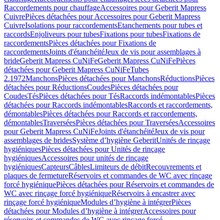
Raccordements pour chauffage
Accessoires pour Geberit Mapress
Cuivre
Pièces détachées pour Accessoires pour Geberit Mapress
Cuivre
Isolations pour raccordements
Etanchements pour tubes et
raccords
Enjoliveurs pour tubes
Fixations pour tubes
Fixations de
raccordements
Pièces détachées pour Fixations de
raccordements
Joints d'étanchéité
Jeux de vis pour assemblages à
bride
Geberit Mapress CuNiFe
Geberit Mapress CuNiFe
Pièces
détachées pour Geberit Mapress CuNiFe
Tubes
2.1972
Manchons
Pièces détachées pour Manchons
Réductions
Pièces
détachées pour Réductions
Coudes
Pièces détachées pour
Coudes
Tés
Pièces détachées pour Tés
Raccords indémontables
Pièces
détachées pour Raccords indémontables
Raccords et raccordements,
démontables
Pièces détachées pour Raccords et raccordements,
démontables
Traversées
Pièces détachées pour Traversées
Accessoires
pour Geberit Mapress CuNiFe
Joints d'étanchéité
Jeux de vis pour
assemblages de brides
Système d’hygiène Geberit
Unités de rinçage
hygiéniques
Pièces détachées pour Unités de rinçage
hygiéniques
Accessoires pour unités de rinçage
hygiéniques
Capteurs
Câbles
Limiteurs de débit
Recouvrements et
plaques de fermeture
Réservoirs et commandes de WC avec rinçage
forcé hygiénique
Pièces détachées pour Réservoirs et commandes de
WC avec rinçage forcé hygiénique
Réservoirs à encastrer avec
rinçage forcé hygiénique
Modules d’hygiène à intégrer
Pièces
détachées pour Modules d’hygiène à intégrer
Accessoires pour
réservoirs et commandes de WC avec rinçage forcé