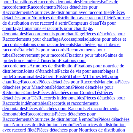
pour Transitions et raccords, démontables
Fermetures
Boîtes de
raccordement
Raccordements
Pièces détachées pour
Raccordements
Nourrices de distribution avec raccord fileté
Pièces
détachées pour Nourrices de distribution avec raccord fileté
Nourrice
de distribution avec raccord à sertir
Compteurs d'eau
Tés pour
chauffage
Transitions et raccords pour chauffage,
démontables
Raccordements pour chauffage
Pièces détachées pour
Raccordements pour chauffage
Accessoires
Isolations pour tubes et
raccords
Isolations pour raccordements
Étanchéités pour tubes et
raccords
Étanchéités pour raccords
Recouvrements pour
tubes
Recouvrement pour raccords
Fixations pour tubes
Gaines de
protection et aides à l'insertion
Fixations pour
raccordements
Armoires de distribution
Fixations pour nourrice de
distribution
Joints d’étanchéité
Packs de vis pour assemblages à
bride
Consommables
Geberit PushFit
Tubes ML
Tubes ML pour
chauffage
Raccords
Pièces détachées pour Raccords
Manchons
Pièces
détachées pour Manchons
Réductions
Pièces détachées pour
Réductions
Coudes
Pièces détachées pour Coudes
Tés
Pièces
détachées pour Tés
Raccords indémontables
Pièces détachées pour
Raccords indémontables
Raccords et raccordements,
démontables
Pièces détachées pour Raccords et raccordements,
démontables
Raccordements
Pièces détachées pour
Raccordements
Nourrices de distribution à emboîter
Pièces détachées
pour Nourrices de distribution à emboîter
Nourrices de distribution
avec raccord fileté
Pièces détachées pour Nourrices de distribution