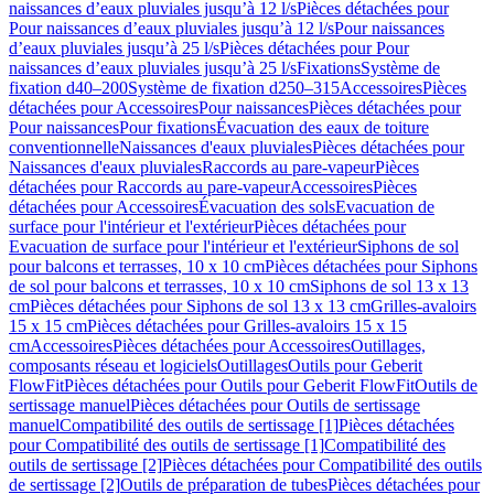
naissances d’eaux pluviales jusqu’à 12 l/s
Pièces détachées pour
Pour naissances d’eaux pluviales jusqu’à 12 l/s
Pour naissances
d’eaux pluviales jusqu’à 25 l/s
Pièces détachées pour Pour
naissances d’eaux pluviales jusqu’à 25 l/s
Fixations
Système de
fixation d40–200
Système de fixation d250–315
Accessoires
Pièces
détachées pour Accessoires
Pour naissances
Pièces détachées pour
Pour naissances
Pour fixations
Évacuation des eaux de toiture
conventionnelle
Naissances d'eaux pluviales
Pièces détachées pour
Naissances d'eaux pluviales
Raccords au pare-vapeur
Pièces
détachées pour Raccords au pare-vapeur
Accessoires
Pièces
détachées pour Accessoires
Évacuation des sols
Evacuation de
surface pour l'intérieur et l'extérieur
Pièces détachées pour
Evacuation de surface pour l'intérieur et l'extérieur
Siphons de sol
pour balcons et terrasses, 10 x 10 cm
Pièces détachées pour Siphons
de sol pour balcons et terrasses, 10 x 10 cm
Siphons de sol 13 x 13
cm
Pièces détachées pour Siphons de sol 13 x 13 cm
Grilles-avaloirs
15 x 15 cm
Pièces détachées pour Grilles-avaloirs 15 x 15
cm
Accessoires
Pièces détachées pour Accessoires
Outillages,
composants réseau et logiciels
Outillages
Outils pour Geberit
FlowFit
Pièces détachées pour Outils pour Geberit FlowFit
Outils de
sertissage manuel
Pièces détachées pour Outils de sertissage
manuel
Compatibilité des outils de sertissage [1]
Pièces détachées
pour Compatibilité des outils de sertissage [1]
Compatibilité des
outils de sertissage [2]
Pièces détachées pour Compatibilité des outils
de sertissage [2]
Outils de préparation de tubes
Pièces détachées pour