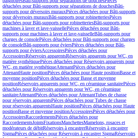
baignoires
Bâti-supports pour séparations de douches
Pièces
détachées pour Bâti-supports pour séparations de douches
Bâti-
supports pour déversoirs muraux
Pièces détachées pour Bâti-supports
pour déversoirs muraux
Bâti-supports pour robinetteries
Pièces
détachées pour Bâti-supports pour robinetteries
Bâti-supports pour
machines à laver et lave-vaisselle
Pièces détachées pour Bâti-
supports pour machines à laver et lave-vaisselle
Bâti-supports pour
charges de console
Pièces détachées pour Bâti-supports pour charges
de console
Bâti-supports pour éviers
Pièces détachées pour Bâti-
supports pour éviers
Accessoires
Pièces détachées pour
Accessoires
Réservoirs apparents
Réservoirs apparents pour WC, en
matière synthétique
Pièces détachées pour Réservoirs apparents pour
WC, en matière synthétique
Attenant
Pièces détachées pour
Attenant
Haute position
Pièces détachées pour Haute position
Basse et
moyenne position
Pièces détachées pour Basse et moyenne
position
Réservoirs apparents pour WC, en céramique sanitaire
Pièces
détachées pour Réservoirs apparents pour WC, en céramique
sanitaire
Attenant
Pièces détachées pour Attenant
Tubes de chasse
pour réservoirs apparents
Pièces détachées pour Tubes de chasse
pour réservoirs apparents
Haute position
Pièces détachées pour Haute
position
Basse et moyenne position
Accessoires
Pièces détachées pour
Accessoires
Raccordements
Pièces détachées pour
Raccordements
Joints
Fixations
Manchettes
Mamelons, rosaces et
modérateurs de débit
Réservoirs à encastrer
Réservoirs à encastrer
Sigma
Pièces détachées pour Réservoirs à encastrer Sigma
Réservoirs