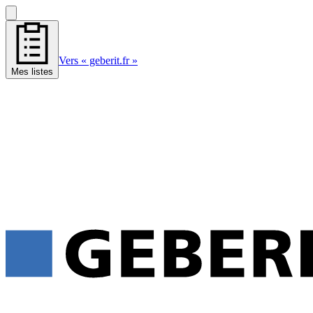
Vers « geberit.fr »
Mes listes