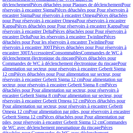
déclenchement
Pièces détachées pour Plaques de déclenchement
Pour
réservoirs à encastrer Sigma
Pièces détachées pour Pour réservoirs à
encastrer Sigma
Pour réservoirs à encastrer Omega
Pièces détachées
pour Pour réservoirs à encastrer Omega
Pour réservoirs à encastrer
Kappa
Pièces détachées pour Pour réservoirs à encastrer Kappa
Pour
réservoirs à encastrer Delta
Pièces détachées pour Pour réservoirs à
encastrer Delta
Pour les réservoirs à encastrer Twinline
Pièces
détachées pour Pour les réservoirs à encastrer Twinline
Pour
réservoirs à encastrer 300T
Pièces détachées pour Pour réservoirs à
encastrer 300T
Accessoires
Consommables
Commandes de WC à
déclenchement électronique du rinçage
Pièces détachées pour
Commandes de WC à déclenchement électronique du rinçage
Pour
alimentation sur secteur, pour réservoirs à encastrer Geberit Sigma
12 cm
Pièces détachées pour Pour alimentation sur secteur, pour
réservoirs à encastrer Geberit Sigma 12 cm
Pour alimentation sur
secteur, pour réservoirs à encastrer Geberit Sigma 8 cm
Pièces
détachées pour Pour alimentation sur secteur, pour réservoirs à
encastrer Geberit Sigma 8 cm
Pour alimentation sur secteur, pour
réservoirs à encastrer Geberit Omega 12 cm
Pièces détachées pour
Pour alimentation sur secteur, pour réservoirs à encastrer Geberit
Omega 12 cm
Pour alimentation par piles, pour réservoirs à encastrer
Geberit Sigma 12 cm
Pièces détachées pour Pour alimentation par
piles, pour réservoirs à encastrer Geberit Sigma 12 cm
Commandes
de WC avec déclenchement pneumatique du rinçage
Pièces
détachées pour Commandes de WC avec déclenchement