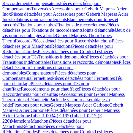
Raccordements
Compensateurs
Pièces détachées pour
Compensateurs
Traversées
Accessoires pour Geberit Mapress Acier
Inox
Pièces détachées pour Accessoires pour Geberit Mapress Acier
Inox
Isolations pour raccordements
Etanchements pour tubes et
raccords
Fixations pour tubes
Fixations de raccordements
Pièces
détachées pour Fixations de raccordements
Joints d'étanchéité
Jeux de
vis pour assemblages à bride
Geberit Mapress Therm
Tubes
Therm
Raccords
Pièces détachées pour Raccords
Manchons
Pièces
détachées pour Manchons
Réductions
Pièces détachées pour
Réductions
Coudes
Pièces détachées pour Coudes
Tés
Pièces
détachées pour Tés
Transitions indémontables
Pièces détachées pour
Transitions indémontables
Transitions et raccords, démontables
Pièces
détachées pour Transitions et raccords,
démontables
Compensateurs
Pièces détachées pour
Compensateurs
Fermetures
Pièces détachées pour Fermetures
Tés
pour chauffage
Pièces détachées pour Tés pour
chauffage
Raccordements pour chauffage
Pièces détachées pour
Raccordements pour chauffage
Accessoires pour Geberit Mapress
Therm
Joints d’étanchéité
Packs de vis pour assemblages à
bride
Fixations pour tubes
Geberit Mapress Acier Carbone
Geberit
Mapress Acier Carbone
Pièces détachées pour Geberit Mapress
Acier Carbone
Tubes 1.0034 (E 195)
Tubes 1.0215 (E
220)
Mamelons
Manchons
Pièces détachées pour
Manchons
Réductions
Pièces détachées pour
Réductions
Coudes
Pièces détachées pour Coudes
Tés
Pièces