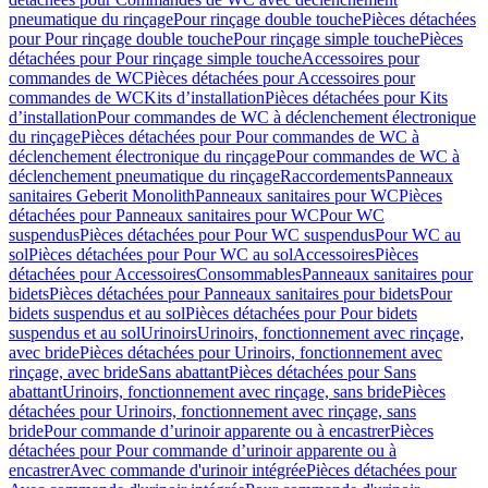
pneumatique du rinçage
Pour rinçage double touche
Pièces détachées
pour Pour rinçage double touche
Pour rinçage simple touche
Pièces
détachées pour Pour rinçage simple touche
Accessoires pour
commandes de WC
Pièces détachées pour Accessoires pour
commandes de WC
Kits d’installation
Pièces détachées pour Kits
d’installation
Pour commandes de WC à déclenchement électronique
du rinçage
Pièces détachées pour Pour commandes de WC à
déclenchement électronique du rinçage
Pour commandes de WC à
déclenchement pneumatique du rinçage
Raccordements
Panneaux
sanitaires Geberit Monolith
Panneaux sanitaires pour WC
Pièces
détachées pour Panneaux sanitaires pour WC
Pour WC
suspendus
Pièces détachées pour Pour WC suspendus
Pour WC au
sol
Pièces détachées pour Pour WC au sol
Accessoires
Pièces
détachées pour Accessoires
Consommables
Panneaux sanitaires pour
bidets
Pièces détachées pour Panneaux sanitaires pour bidets
Pour
bidets suspendus et au sol
Pièces détachées pour Pour bidets
suspendus et au sol
Urinoirs
Urinoirs, fonctionnement avec rinçage,
avec bride
Pièces détachées pour Urinoirs, fonctionnement avec
rinçage, avec bride
Sans abattant
Pièces détachées pour Sans
abattant
Urinoirs, fonctionnement avec rinçage, sans bride
Pièces
détachées pour Urinoirs, fonctionnement avec rinçage, sans
bride
Pour commande d’urinoir apparente ou à encastrer
Pièces
détachées pour Pour commande d’urinoir apparente ou à
encastrer
Avec commande d'urinoir intégrée
Pièces détachées pour