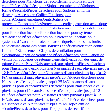
détachées pour Manchons de raccordement
Siphons en tube
coudé
Pièces détachées pour Siphons en tube coudé
Siphons en
forme d'escargot
Pièces détachées pour Siphons en forme
d'escargot
Accessoires
Colliers
Fixations pour
colliers
Coques
Fermetures
Joints
Boîtiers de
protection
Consommables
Protection incendie, protection acoustique
et protection contre l'humidité
Protection incendie
Pièces détachées
pour Protection incendie
Protection incendie pour systèmes
d'évacuation
Pièces détachées pour Protection incendie pour
systèmes d'évacuation
Protection acoustique
Isolations des bruits
solidiens
Isolations des bruits solidiens et aériens
Protection contre
l'humidité
Etanchements
Clapets de ventilation pour
évacuation
Clapets de ventilation
Pièces détachées pour Clapets de
ventilation
Soupapes de retenue d'énergie
Évacuation des eaux de
toiture Geberit Pluvia
Naissances d'eaux pluviales
Pièces détachées
pour Naissances d'eaux pluviales
Naissances d'eaux pluviales jusqu'à
12 l/s
Pièces détachées pour Naissances d'eaux pluviales jusqu'à 12
l/s
Naissances d'eaux pluviales jusqu'à 25 l/s
Pièces détachées pour
Naissances d'eaux pluviales jusqu'à 25 l/s
Naissances d'eaux
pluviales pour chéneaux
Pièces détachées pour Naissances d'eaux
pluviales pour chéneaux
Naissances d'eaux pluviales jusqu'à 12
l/s
Pièces détachées pour Naissances d'eaux pluviales jusqu'à 12
l/s
Naissances d'eaux pluviales jusqu'à 25 l/s
Pièces détachées pour
Naissances d'eaux pluviales jusqu'à 25 l/s
Trop-pleins de
sécurité
Pièces détachées pour Trop-pleins de sécurité
Pour