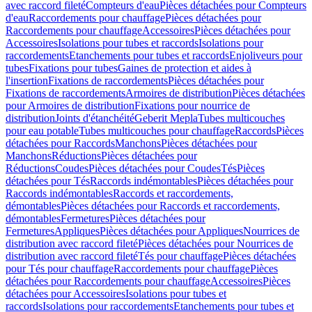
avec raccord fileté
Compteurs d'eau
Pièces détachées pour Compteurs
d'eau
Raccordements pour chauffage
Pièces détachées pour
Raccordements pour chauffage
Accessoires
Pièces détachées pour
Accessoires
Isolations pour tubes et raccords
Isolations pour
raccordements
Etanchements pour tubes et raccords
Enjoliveurs pour
tubes
Fixations pour tubes
Gaines de protection et aides à
l'insertion
Fixations de raccordements
Pièces détachées pour
Fixations de raccordements
Armoires de distribution
Pièces détachées
pour Armoires de distribution
Fixations pour nourrice de
distribution
Joints d'étanchéité
Geberit Mepla
Tubes multicouches
pour eau potable
Tubes multicouches pour chauffage
Raccords
Pièces
détachées pour Raccords
Manchons
Pièces détachées pour
Manchons
Réductions
Pièces détachées pour
Réductions
Coudes
Pièces détachées pour Coudes
Tés
Pièces
détachées pour Tés
Raccords indémontables
Pièces détachées pour
Raccords indémontables
Raccords et raccordements,
démontables
Pièces détachées pour Raccords et raccordements,
démontables
Fermetures
Pièces détachées pour
Fermetures
Appliques
Pièces détachées pour Appliques
Nourrices de
distribution avec raccord fileté
Pièces détachées pour Nourrices de
distribution avec raccord fileté
Tés pour chauffage
Pièces détachées
pour Tés pour chauffage
Raccordements pour chauffage
Pièces
détachées pour Raccordements pour chauffage
Accessoires
Pièces
détachées pour Accessoires
Isolations pour tubes et
raccords
Isolations pour raccordements
Etanchements pour tubes et