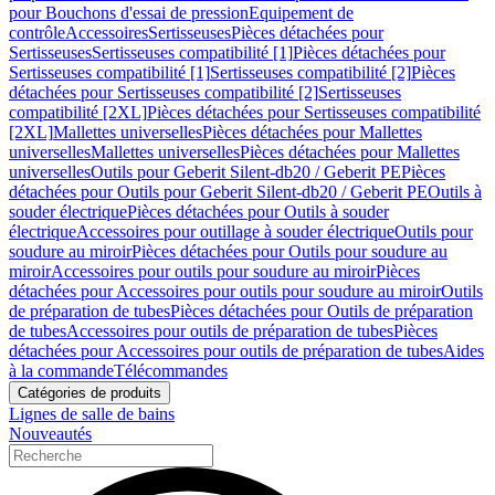
pour Bouchons d'essai de pression
Equipement de
contrôle
Accessoires
Sertisseuses
Pièces détachées pour
Sertisseuses
Sertisseuses compatibilité [1]
Pièces détachées pour
Sertisseuses compatibilité [1]
Sertisseuses compatibilité [2]
Pièces
détachées pour Sertisseuses compatibilité [2]
Sertisseuses
compatibilité [2XL]
Pièces détachées pour Sertisseuses compatibilité
[2XL]
Mallettes universelles
Pièces détachées pour Mallettes
universelles
Mallettes universelles
Pièces détachées pour Mallettes
universelles
Outils pour Geberit Silent-db20 / Geberit PE
Pièces
détachées pour Outils pour Geberit Silent-db20 / Geberit PE
Outils à
souder électrique
Pièces détachées pour Outils à souder
électrique
Accessoires pour outillage à souder électrique
Outils pour
soudure au miroir
Pièces détachées pour Outils pour soudure au
miroir
Accessoires pour outils pour soudure au miroir
Pièces
détachées pour Accessoires pour outils pour soudure au miroir
Outils
de préparation de tubes
Pièces détachées pour Outils de préparation
de tubes
Accessoires pour outils de préparation de tubes
Pièces
détachées pour Accessoires pour outils de préparation de tubes
Aides
à la commande
Télécommandes
Catégories de produits
Lignes de salle de bains
Nouveautés