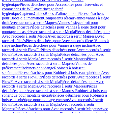
hygiénique
Pièces détachées pour Accessoires pour réservoirs et
commandes de WC avec rinçage forcé
hygiénique
Capteurs
Câbles
Blocs d’alimentation
Pièces détachées
pour Blocs d’alimentation
Composants réseau
Vannes
Vannes à siège
droit
Avec raccords à sertir Mapress
Vannes à siège droit pour
montage encastré
Pièces détachées pour Vannes à siège droit pour
montage encastré
Avec raccords à sertir Mepla
Pièces détachées pour
Avec raccords à sertir Mepla
Avec raccords à sertir Mapress
Avec
raccords filetés
Pièces détachées pour Avec raccords filetés
Vannes à
siège incliné
Pièces détachées pour Vannes à siège incliné
Avec
raccords à sertir FlowFit
Pièces détachées pour Avec raccords à sertir
FlowFit
Avec raccords à sertir Mepla
Pièces détachées pour Avec
raccords à sertir Mepla
Avec raccords à sertir Mapress
Pièces
détachées pour Avec raccords à sertir Mapress
Vannes de
prélèvement
Robinets de vidange
Robinets à boisseau
sphérique
Pièces détachées pour Robinets à boisseau sphérique
Avec
raccords à sertir FlowFit
Pièces détachées pour Avec raccords à sertir
FlowFit
Avec raccords à sertir Mepla
Pièces détachées pour Avec
raccords à sertir Mepla
Avec raccords à sertir Mapress
Pièces
détachées pour Avec raccords à sertir Mapress
Robinets à boisseau
sphérique pour montage encastré
Pièces détachées pour Robinets à
boisseau sphérique pour montage encastré
Avec raccords à sertir
FlowFit
Avec raccords à sertir Mepla
Avec raccords à sertir
Mapress
Pièces détachées pour Avec raccords à sertir Mapress
Avec