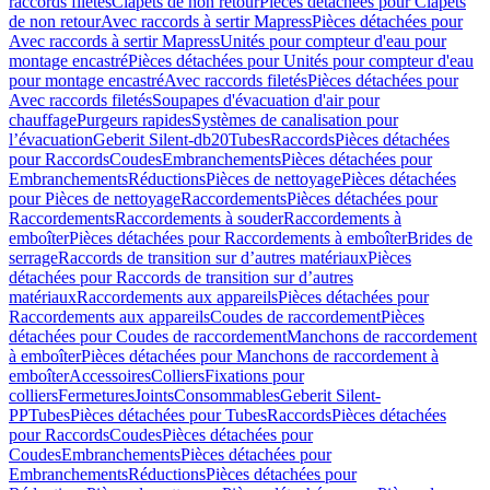
raccords filetés
Clapets de non retour
Pièces détachées pour Clapets
de non retour
Avec raccords à sertir Mapress
Pièces détachées pour
Avec raccords à sertir Mapress
Unités pour compteur d'eau pour
montage encastré
Pièces détachées pour Unités pour compteur d'eau
pour montage encastré
Avec raccords filetés
Pièces détachées pour
Avec raccords filetés
Soupapes d'évacuation d'air pour
chauffage
Purgeurs rapides
Systèmes de canalisation pour
l’évacuation
Geberit Silent-db20
Tubes
Raccords
Pièces détachées
pour Raccords
Coudes
Embranchements
Pièces détachées pour
Embranchements
Réductions
Pièces de nettoyage
Pièces détachées
pour Pièces de nettoyage
Raccordements
Pièces détachées pour
Raccordements
Raccordements à souder
Raccordements à
emboîter
Pièces détachées pour Raccordements à emboîter
Brides de
serrage
Raccords de transition sur d’autres matériaux
Pièces
détachées pour Raccords de transition sur d’autres
matériaux
Raccordements aux appareils
Pièces détachées pour
Raccordements aux appareils
Coudes de raccordement
Pièces
détachées pour Coudes de raccordement
Manchons de raccordement
à emboîter
Pièces détachées pour Manchons de raccordement à
emboîter
Accessoires
Colliers
Fixations pour
colliers
Fermetures
Joints
Consommables
Geberit Silent-
PP
Tubes
Pièces détachées pour Tubes
Raccords
Pièces détachées
pour Raccords
Coudes
Pièces détachées pour
Coudes
Embranchements
Pièces détachées pour
Embranchements
Réductions
Pièces détachées pour