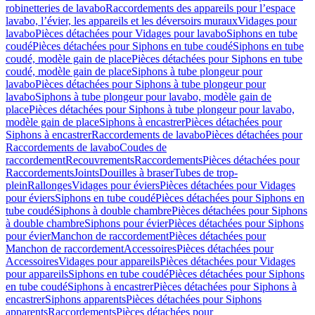
robinetteries de lavabo
Raccordements des appareils pour l’espace
lavabo, l’évier, les appareils et les déversoirs muraux
Vidages pour
lavabo
Pièces détachées pour Vidages pour lavabo
Siphons en tube
coudé
Pièces détachées pour Siphons en tube coudé
Siphons en tube
coudé, modèle gain de place
Pièces détachées pour Siphons en tube
coudé, modèle gain de place
Siphons à tube plongeur pour
lavabo
Pièces détachées pour Siphons à tube plongeur pour
lavabo
Siphons à tube plongeur pour lavabo, modèle gain de
place
Pièces détachées pour Siphons à tube plongeur pour lavabo,
modèle gain de place
Siphons à encastrer
Pièces détachées pour
Siphons à encastrer
Raccordements de lavabo
Pièces détachées pour
Raccordements de lavabo
Coudes de
raccordement
Recouvrements
Raccordements
Pièces détachées pour
Raccordements
Joints
Douilles à braser
Tubes de trop-
plein
Rallonges
Vidages pour éviers
Pièces détachées pour Vidages
pour éviers
Siphons en tube coudé
Pièces détachées pour Siphons en
tube coudé
Siphons à double chambre
Pièces détachées pour Siphons
à double chambre
Siphons pour évier
Pièces détachées pour Siphons
pour évier
Manchon de raccordement
Pièces détachées pour
Manchon de raccordement
Accessoires
Pièces détachées pour
Accessoires
Vidages pour appareils
Pièces détachées pour Vidages
pour appareils
Siphons en tube coudé
Pièces détachées pour Siphons
en tube coudé
Siphons à encastrer
Pièces détachées pour Siphons à
encastrer
Siphons apparents
Pièces détachées pour Siphons
apparents
Raccordements
Pièces détachées pour