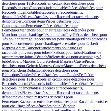
détachées pour Tés
Raccords en croix
Pièces détachées pour
Raccords en croix
Raccords indémontables
Pièces détachées pour
Raccords indémontables
Raccords et raccordements,
démontables
Pièces détachées pour Raccords et raccordements,
démontables
Compensateurs
Pièces détachées pour
Compensateurs
Fermetures
Pièces détachées pour
Fermetures
Manchons pour chauffage
Pièces détachées pour
Manchons pour chauffage
Tés pour chauffage
Pièces détachées pour
Tés pour chauffage
Raccordements pour chauffage
Pièces détachées
pour Raccordements pour chauffage
Accessoires pour Geberit
Mapress Acier Carbone
Etanchements pour tubes et
raccords
Enjoliveurs pour tubes
Fixations pour tubes
Fixations de
raccordements
Joints d'étanchéité
Jeux de vis pour assemblages à
bride
Geberit Mapress Cuivre
Geberit Mapress Cuivre
Pièces
détachées pour Geberit Mapress Cuivre
Manchons
Pièces détachées
pour Manchons
Réductions
Pièces détachées pour
Réductions
Coudes
Pièces détachées pour Coudes
Tés
Pièces
détachées pour Tés
Raccords en croix
Pièces détachées pour
Raccords en croix
Raccords indémontables
Pièces détachées pour
Raccords indémontables
Raccords et raccordements,
démontables
Pièces détachées pour Raccords et raccordements,
démontables
Fermetures
Pièces détachées pour
Fermetures
Raccordements
Pièces détachées pour Raccordements
Tés
pour chauffage
Pièces détachées pour Tés pour
chauffage
Raccordements pour chauffage
Pièces détachées pour