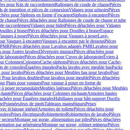
ées pour Kits de raccordement
Rallonges de coude de chasse
Pièces
s de transition et pièces de connexion
Vidages pour urinoirs
Pièces
achées pour Siphons en forme d’escargot
Siphons à encastrer
Pièces
de chasse
Pièces détachées pour Rallonges de coude de chasse et tube
 de raccordement
Vidages pour bidet
Pièces détachées pour Vidages
ouilles à braser
Pièces détachées pour Douilles à braser
Espace
asques à poser
Pièces détachées pour Vasques à poser
Lave-
our Vasques à encastrer
Vasques à encastrer par le dessous
Pièces
s PMR
Pièces détachées pour Lavabos adaptés PMR
Lavabos pour
s pour Autres lavabos
Déversoirs muraux
Pièces détachées pour
e laboratoire
Pièces détachées pour Cuves de laboratoire
Éviers à
our Colonnes
Colonnes
Cache-siphons
Pièces détachées pour Cache-
ts de consoles
Étagères murales
Packs lavabo avec meuble bas
Packs
 pour lavabo
Pièces détachées pour Meubles bas pour lavabo
Pour
r Pour lavabos doubles
Pour lavabos pour meuble
Pièces détachées
our Plans pour vasques
Pour vasque à poser en forme de
 à poser rectangulaire
Meubles latéraux
Pièces détachées pour Meubles
-haute
Pièces détachées pour Colonnes mi-haute
Armoires hautes
tachées pour Étagères murales
Habillages pour bâti-support Duofix
ge
Poignées
Jeux de pieds
Tableaux magnétiques
Prises
vec éclairage intégré
Armoires de toilette
Pièces détachées pour
soires
Prises électriques
Robinetteries
Robinetteries de lavabo
Pièces
 secteur
Montage sur gorge, alimentation par piles
Pièces détachées
entation par générateur
Montage sur gorge, robinet mitigeur
Pièces
n sur secteur
Montage mural, alimentation par piles
Pièces détachées