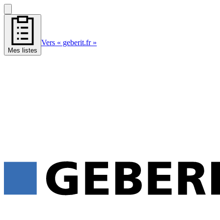
Vers « geberit.fr »
Mes listes