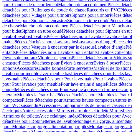
pour Coudes de raccordement
Manchon de raccordement
Pièces détac
détachées pour Rallonges de coude de chasse
Raccords en PVC
Pièce
détachées pour Vidages pour urinoirs
Siphons pour urinoir
Pièces déta
détachées pour Siphons à encastrer
Siphons en tube coudé
Pièces déta
de chasse
Manchon de raccordement
Pièces détachées pour Manchon 
pour bidet
Siphons en tube coudé
Pièces détachées pour Siphons en tu
lavabo
Lavabos
Lavabos
Pièces détachées pour Lavabos
Lavabos doubl
mains
Pièces détachées pour Lave-mains
Lave-mains d’angle
Pièces dé
détachées pour Vasques à encastrer par le dessous
Lavabos d’angle
Piè
enfants
Pièces détachées pour Lavabos pour enfants
Lavabos collectifs
Déversoirs muraux
Vidoirs suspendus
Pièces détachées pour Vidoirs s
encastrer
Pièces détachées pour Éviers à encastrer
Éviers à poser
Pièces
siphons
Accessoires
Cache-bondes
Porte-serviettes
Matériel de fixation
H
lavabo pour meuble avec meuble bas
Pièces détachées pour Packs la
lave-mains
Pièces détachées pour Pour lave-mains
Pour lavabos
Pièces
pour Pour lavabos pour meuble
Pour lave-mains d’angle
Pièces détach
coupelle
Pièces détachées pour Pour vasque à poser en forme de coupe
latéraux
Meubles latéraux bas
Pièces détachées pour Meubles latéraux 
compactes
Pièces détachées pour Armoires hautes compactes
Autres m
pour WC suspendu
Accessoires
Compartiments de tiroirs et casiers de
électriques
Autres accessoires
Miroirs et armoires et toilette
Miroirs
Pièc
Armoires de toilette
Avec éclairage intégré
Pièces détachées pour Avec 
détachées pour Robinetteries de lavabo
Montage sur gorge, alimentatio
pour Montage sur gorge, alimentation par piles
Montage sur gorge, ali
détachées pour Montage sur gorge, robinet mitigeur
Montage mural, al