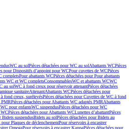
endus
WC au sol
Pièces détachées pour WC au sol
Abattants WC
Pièces
es pour Dispositifs d’appoint pour WC
Pour cuvettes de WC
Pièces
C complets
Pour abattants WC
Pièces détachées pour Pour abattants
ants WC et WC complets
Consommables
WC et abattants WC
WC
C au sol
WC à fond creux pour réservoir attenant
Pièces détachées
amique sanitaire
Attenant
Abattants WC
Pièces détachées pour
à fond creux, surélevés
Pièces détachées pour Cuvettes de WC à fond
és PMR
Pièces détachées pour Abattants WC adaptés PMR
Abattants
r WC pour enfants
WC suspendus
Pièces détachées pour WC
s WC
Pièces détachées pour Abattants WC
Lunettes d’abattant
Pièces
r Bidets suspendus
Bidets au sol
Pièces détachées pour Bidets au
s pour Plaques de déclenchement
Pour réservoirs à encastrer
astrer Omega
Pour réservoirs à encastrer Kappa
Pièces détachées pour