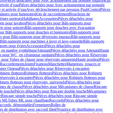
tive
Pièces détachées pour Avec actionnement par poignée rotative
Kits
rrivée d’eau
Pièces détachées pour Avec actionnement par poignée
 et arrivée d’eau
Avec déclenchement par pression PushControl
Pièces
idages pour baignoires
Kits de raccordement
Bouchons de
tèmes porteurs
Habillages
Accessoires
Pièces détachées pour
rts pour lavabos
Pièces détachées pour Bâti-supports pour
ts pour urinoirs
Bâti-supports pour douches avec évacuation
our Bâti-supports pour douches et baignoires
Bâti-supports pour
es pour Bâti-supports pour déversoirs muraux
Bâti-supports pour
Bâti-supports pour machines à laver et lave-vaisselle
Bâti-supports
ports pour éviers
Accessoires
Pièces détachées pour
 en matière synthétique
Attenant
Pièces détachées pour Attenant
Haute
s pour WC, en céramique sanitaire
Pièces détachées pour Réservoirs
 pour Tubes de chasse pour réservoirs apparents
Haute position
Pièces
r Raccordements
Joints
Fixations
Manchettes
Mamelons, rosaces et
astrer Omega
Pièces détachées pour Réservoirs à encastrer
inets flotteurs
Robinets flotteurs
Pièces détachées pour Robinets
réservoirs à encastrer
Pièces détachées pour Robinets flotteurs pour
inets flotteurs pour réservoirs, universels
Pièces détachées pour
mes de chasse
Pièces détachées pour Mécanismes de chasse
Rinçage
le touche
Pièces détachées pour Rinçage double touche
Mécanismes
e
Rinçage simple touche
Pièces détachées pour Rinçage simple
s ML
Tubes ML pour chauffage
Raccords
Pièces détachées pour
raccords, démontables
Fermetures
Boîtes de
s de distribution avec raccord fileté
Nourrice de distribution avec