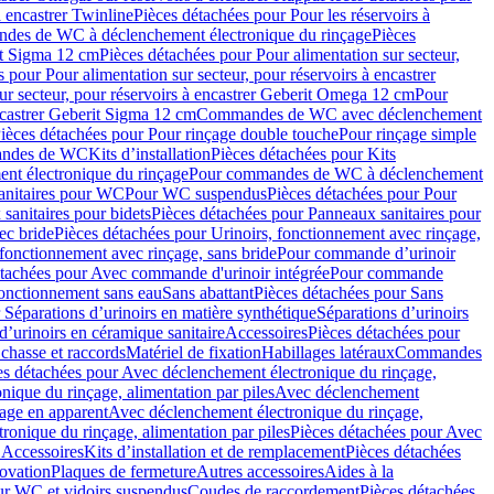
à encastrer Twinline
Pièces détachées pour Pour les réservoirs à
es de WC à déclenchement électronique du rinçage
Pièces
rit Sigma 12 cm
Pièces détachées pour Pour alimentation sur secteur,
 pour Pour alimentation sur secteur, pour réservoirs à encastrer
ur secteur, pour réservoirs à encastrer Geberit Omega 12 cm
Pour
encastrer Geberit Sigma 12 cm
Commandes de WC avec déclenchement
ièces détachées pour Pour rinçage double touche
Pour rinçage simple
mandes de WC
Kits d’installation
Pièces détachées pour Kits
nt électronique du rinçage
Pour commandes de WC à déclenchement
anitaires pour WC
Pour WC suspendus
Pièces détachées pour Pour
sanitaires pour bidets
Pièces détachées pour Panneaux sanitaires pour
ec bride
Pièces détachées pour Urinoirs, fonctionnement avec rinçage,
 fonctionnement avec rinçage, sans bride
Pour commande d’urinoir
étachées pour Avec commande d'urinoir intégrée
Pour commande
fonctionnement sans eau
Sans abattant
Pièces détachées pour Sans
 Séparations d’urinoirs en matière synthétique
Séparations d’urinoirs
d’urinoirs en céramique sanitaire
Accessoires
Pièces détachées pour
chasse et raccords
Matériel de fixation
Habillages latéraux
Commandes
es détachées pour Avec déclenchement électronique du rinçage,
ique du rinçage, alimentation par piles
Avec déclenchement
age en apparent
Avec déclenchement électronique du rinçage,
onique du rinçage, alimentation par piles
Pièces détachées pour Avec
 Accessoires
Kits d’installation et de remplacement
Pièces détachées
novation
Plaques de fermeture
Autres accessoires
Aides à la
ur WC et vidoirs suspendus
Coudes de raccordement
Pièces détachées