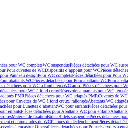
chées pour WC complets
WC suspendus
Pièces détachées pour WC susp
pour Pour cuvettes de WC
Dispositifs d’appoint pour WC
Pièces détaché
 pour Panneau design
Pour WC complets
Pièces détachées pour Pour W
Pour abattants WC
Pièces détachées pour Pour abattants WC
Pour abatt
es détachées pour WC à fond creux
WC au sol
Pièces détachées pour W
 détachées pour WC à fond creux
Réservoirs apparents pour WC, en cér
adaptés PMR
Pièces détachées pour WC adaptés PMR
Cuvettes de WC 
ées pour Cuvettes de WC à fond creux, rallongés
Abattants WC adapt
tachées pour Lunettes d’abattant
WC pour enfants
Pièces détachées pou
our enfants
Pièces détachées pour Abattants WC pour enfants
Abattant
ssoires
Matériel de fixation
Bidets
Bidets suspendus
Pièces détachées pou
hement et commandes de WC
Plaques de déclenchement
Pièces détachée
servoirs à encastrer Omega
Pièces détachées pour Pour réservoirs à enc