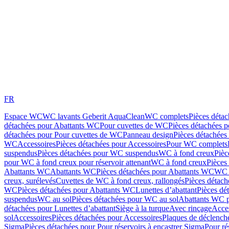
FR
Espace WC
WC lavants Geberit AquaClean
WC complets
Pièces déta
détachées pour Abattants WC
Pour cuvettes de WC
Pièces détachées 
détachées pour Pour cuvettes de WC
Panneau design
Pièces détachées
WC
Accessoires
Pièces détachées pour Accessoires
Pour WC complets
suspendus
Pièces détachées pour WC suspendus
WC à fond creux
Pièc
pour WC à fond creux pour réservoir attenant
WC à fond creux
Pièces
Abattants WC
Abattants WC
Pièces détachées pour Abattants WC
WC 
creux, surélevés
Cuvettes de WC à fond creux, rallongés
Pièces détach
WC
Pièces détachées pour Abattants WC
Lunettes d’abattant
Pièces dé
suspendus
WC au sol
Pièces détachées pour WC au sol
Abattants WC p
détachées pour Lunettes d’abattant
Siège à la turque
Avec rinçage
Acce
sol
Accessoires
Pièces détachées pour Accessoires
Plaques de déclenc
Sigma
Pièces détachées pour Pour réservoirs à encastrer Sigma
Pour ré