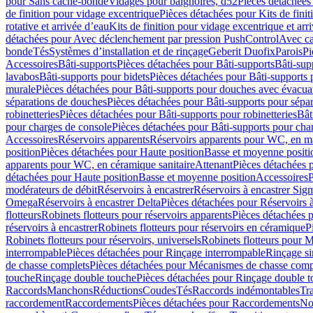
pour Sans cache-bonde
Vidages pour baignoires, d52
Pièces détachées
de finition pour vidage excentrique
Pièces détachées pour Kits de fini
rotative et arrivée d’eau
Kits de finition pour vidage excentrique et arr
détachées pour Avec déclenchement par pression PushControl
Avec c
bonde
Tés
Systèmes d’installation et de rinçage
Geberit Duofix
Parois
Pi
Accessoires
Bâti-supports
Pièces détachées pour Bâti-supports
Bâti-su
lavabos
Bâti-supports pour bidets
Pièces détachées pour Bâti-supports 
murale
Pièces détachées pour Bâti-supports pour douches avec évacua
séparations de douches
Pièces détachées pour Bâti-supports pour sépa
robinetteries
Pièces détachées pour Bâti-supports pour robinetteries
Bât
pour charges de console
Pièces détachées pour Bâti-supports pour cha
Accessoires
Réservoirs apparents
Réservoirs apparents pour WC, en ma
position
Pièces détachées pour Haute position
Basse et moyenne positi
apparents pour WC, en céramique sanitaire
Attenant
Pièces détachées 
détachées pour Haute position
Basse et moyenne position
Accessoires
P
modérateurs de débit
Réservoirs à encastrer
Réservoirs à encastrer Sig
Omega
Réservoirs à encastrer Delta
Pièces détachées pour Réservoirs à
flotteurs
Robinets flotteurs pour réservoirs apparents
Pièces détachées p
réservoirs à encastrer
Robinets flotteurs pour réservoirs en céramique
P
Robinets flotteurs pour réservoirs, universels
Robinets flotteurs pour 
interrompable
Pièces détachées pour Rinçage interrompable
Rinçage s
de chasse complets
Pièces détachées pour Mécanismes de chasse comp
touche
Rinçage double touche
Pièces détachées pour Rinçage double 
Raccords
Manchons
Réductions
Coudes
Tés
Raccords indémontables
Tra
raccordement
Raccordements
Pièces détachées pour Raccordements
Nou