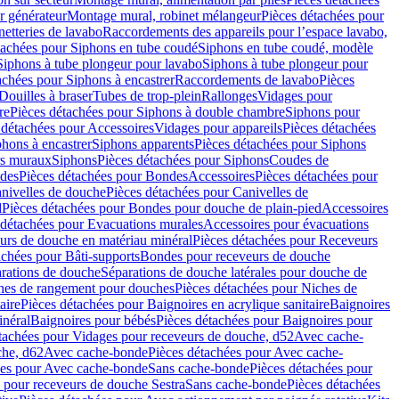
r générateur
Montage mural, robinet mélangeur
Pièces détachées pour
netteries de lavabo
Raccordements des appareils pour l’espace lavabo,
tachées pour Siphons en tube coudé
Siphons en tube coudé, modèle
Siphons à tube plongeur pour lavabo
Siphons à tube plongeur pour
achées pour Siphons à encastrer
Raccordements de lavabo
Pièces
Douilles à braser
Tubes de trop-plein
Rallonges
Vidages pour
re
Pièces détachées pour Siphons à double chambre
Siphons pour
 détachées pour Accessoires
Vidages pour appareils
Pièces détachées
hons à encastrer
Siphons apparents
Pièces détachées pour Siphons
rs muraux
Siphons
Pièces détachées pour Siphons
Coudes de
des
Pièces détachées pour Bondes
Accessoires
Pièces détachées pour
nivelles de douche
Pièces détachées pour Canivelles de
d
Pièces détachées pour Bondes pour douche de plain-pied
Accessoires
 détachées pour Evacuations murales
Accessoires pour évacuations
urs de douche en matériau minéral
Pièces détachées pour Receveurs
achées pour Bâti-supports
Bondes pour receveurs de douche
arations de douche
Séparations de douche latérales pour douche de
hes de rangement pour douches
Pièces détachées pour Niches de
aire
Pièces détachées pour Baignoires en acrylique sanitaire
Baignoires
inéral
Baignoires pour bébés
Pièces détachées pour Baignoires pour
tachées pour Vidages pour receveurs de douche, d52
Avec cache-
che, d62
Avec cache-bonde
Pièces détachées pour Avec cache-
ées pour Avec cache-bonde
Sans cache-bonde
Pièces détachées pour
 pour receveurs de douche Sestra
Sans cache-bonde
Pièces détachées