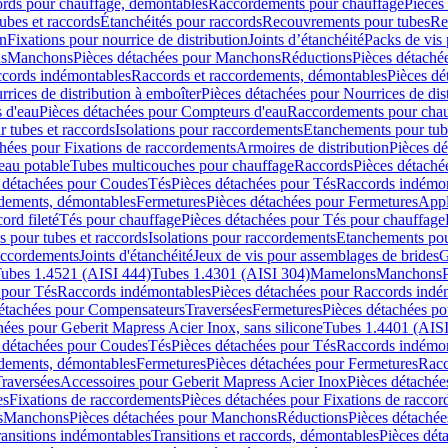
cords pour chauffage, démontables
Raccordements pour chauffage
Pièces
ubes et raccords
Étanchéités pour raccords
Recouvrements pour tubes
Re
on
Fixations pour nourrice de distribution
Joints d’étanchéité
Packs de vis
ds
Manchons
Pièces détachées pour Manchons
Réductions
Pièces détaché
ccords indémontables
Raccords et raccordements, démontables
Pièces dé
rrices de distribution à emboîter
Pièces détachées pour Nourrices de dis
 d'eau
Pièces détachées pour Compteurs d'eau
Raccordements pour chau
r tubes et raccords
Isolations pour raccordements
Etanchements pour tube
chées pour Fixations de raccordements
Armoires de distribution
Pièces dé
eau potable
Tubes multicouches pour chauffage
Raccords
Pièces détaché
 détachées pour Coudes
Tés
Pièces détachées pour Tés
Raccords indémon
rdements, démontables
Fermetures
Pièces détachées pour Fermetures
Appl
ord fileté
Tés pour chauffage
Pièces détachées pour Tés pour chauffage
ns pour tubes et raccords
Isolations pour raccordements
Etanchements pour
raccordements
Joints d'étanchéité
Jeux de vis pour assemblages de brides
G
ubes 1.4521 (AISI 444)
Tubes 1.4301 (AISI 304)
Mamelons
Manchons
 pour Tés
Raccords indémontables
Pièces détachées pour Raccords indé
détachées pour Compensateurs
Traversées
Fermetures
Pièces détachées po
hées pour Geberit Mapress Acier Inox, sans silicone
Tubes 1.4401 (AISI
 détachées pour Coudes
Tés
Pièces détachées pour Tés
Raccords indémon
rdements, démontables
Fermetures
Pièces détachées pour Fermetures
Racc
raversées
Accessoires pour Geberit Mapress Acier Inox
Pièces détachée
es
Fixations de raccordements
Pièces détachées pour Fixations de racco
s
Manchons
Pièces détachées pour Manchons
Réductions
Pièces détachée
ransitions indémontables
Transitions et raccords, démontables
Pièces dét