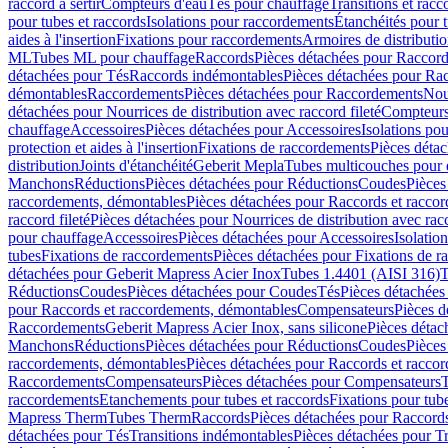
raccord à sertir
Compteurs d'eau
Tés pour chauffage
Transitions et rac
pour tubes et raccords
Isolations pour raccordements
Étanchéités pour t
aides à l'insertion
Fixations pour raccordements
Armoires de distributi
ML
Tubes ML pour chauffage
Raccords
Pièces détachées pour Raccor
détachées pour Tés
Raccords indémontables
Pièces détachées pour Ra
démontables
Raccordements
Pièces détachées pour Raccordements
Nou
détachées pour Nourrices de distribution avec raccord fileté
Compteurs
chauffage
Accessoires
Pièces détachées pour Accessoires
Isolations pou
protection et aides à l'insertion
Fixations de raccordements
Pièces déta
distribution
Joints d'étanchéité
Geberit Mepla
Tubes multicouches pour 
Manchons
Réductions
Pièces détachées pour Réductions
Coudes
Pièces
raccordements, démontables
Pièces détachées pour Raccords et racco
raccord fileté
Pièces détachées pour Nourrices de distribution avec racc
pour chauffage
Accessoires
Pièces détachées pour Accessoires
Isolatio
tubes
Fixations de raccordements
Pièces détachées pour Fixations de 
détachées pour Geberit Mapress Acier Inox
Tubes 1.4401 (AISI 316)
T
Réductions
Coudes
Pièces détachées pour Coudes
Tés
Pièces détachées
pour Raccords et raccordements, démontables
Compensateurs
Pièces 
Raccordements
Geberit Mapress Acier Inox, sans silicone
Pièces détac
Manchons
Réductions
Pièces détachées pour Réductions
Coudes
Pièces
raccordements, démontables
Pièces détachées pour Raccords et racco
Raccordements
Compensateurs
Pièces détachées pour Compensateurs
T
raccordements
Etanchements pour tubes et raccords
Fixations pour tub
Mapress Therm
Tubes Therm
Raccords
Pièces détachées pour Raccord
détachées pour Tés
Transitions indémontables
Pièces détachées pour T