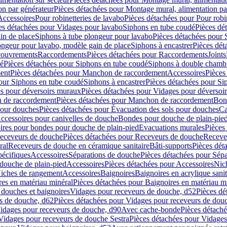
on par générateur
Pièces détachées pour Montage mural, alimentation pa
Accessoires
Pour robinetteries de lavabo
Pièces détachées pour Pour robi
es détachées pour Vidages pour lavabo
Siphons en tube coudé
Pièces dé
in de place
Siphons à tube plongeur pour lavabo
Pièces détachées pour 
ongeur pour lavabo, modèle gain de place
Siphons à encastrer
Pièces dét
ouvrements
Raccordements
Pièces détachées pour Raccordements
Joints
dé
Pièces détachées pour Siphons en tube coudé
Siphons à double chamb
ent
Pièces détachées pour Manchon de raccordement
Accessoires
Pièces
our Siphons en tube coudé
Siphons à encastrer
Pièces détachées pour Sip
s pour déversoirs muraux
Pièces détachées pour Vidages pour déversoi
 de raccordement
Pièces détachées pour Manchon de raccordement
Bon
pour douches
Pièces détachées pour Évacuation des sols pour douches
Ca
ccessoires pour canivelles de douche
Bondes pour douche de plain-pie
ires pour bondes pour douche de plain-pied
Evacuations murales
Pièces
eceveurs de douche
Pièces détachées pour Receveurs de douche
Receve
ral
Receveurs de douche en céramique sanitaire
Bâti-supports
Pièces dét
pécifiques
Accessoires
Séparations de douche
Pièces détachées pour Sép
 douche de plain-pied
Accessoires
Pièces détachées pour Accessoires
Nic
Niches de rangement
Accessoires
Baignoires
Baignoires en acrylique sanit
res en matériau minéral
Pièces détachées pour Baignoires en matériau m
douches et baignoires
Vidages pour receveurs de douche, d52
Pièces dé
s de douche, d62
Pièces détachées pour Vidages pour receveurs de dou
Vidages pour receveurs de douche, d90
Avec cache-bonde
Pièces détach
Vidages pour receveurs de douche Sestra
Pièces détachées pour Vidages