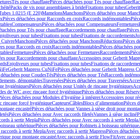
etures
Tés pour chauffage
Pièces détachées pour Tés pour chauffage
Rac
chéité
Packs de vis pour assemblages à bride
Fixations pour tubes
Geberi
Tubes 1.0215 (E 220)
Mamelons
Manchons
Pièces détachées pour Manc
ix
Pièces détachées pour Raccords en croix
Raccords indémontables
Pièc
tables
Compensateurs
Pièces détachées pour Compensateurs
Fermetures
étachées pour Tés pour chauffage
Raccordements pour chauffage
Pièces
njoliveurs pour tubes
Fixations pour tubes
Fixations de raccordements
Jo
s Cuivre
Manchons
Pièces détachées pour Manchons
Réductions
Pièces d
ées pour Raccords en croix
Raccords indémontables
Pièces détachées po
tables
Fermetures
Pièces détachées pour Fermetures
Raccordements
Pièc
ées pour Raccordements pour chauffage
Accessoires pour Geberit Mapr
ords
Enjoliveurs pour tubes
Fixations pour tubes
Fixations de raccordeme
NiFe
Geberit Mapress CuNiFe
Pièces détachées pour Geberit Mapress 
 détachées pour Coudes
Tés
Pièces détachées pour Tés
Raccords indémon
rdements, démontables
Traversées
Pièces détachées pour Traversées
Acces
age hygiéniques
Pièces détachées pour Unités de rinçage hygiéniques
Acc
des de WC avec rinçage forcé hygiénique
Pièces détachées pour Réser
Pièces détachées pour Modules d’hygiène à intégrer
Accessoires pour r
 rinçage forcé hygiénique
Capteurs
Câbles
Blocs d’alimentation
Pièces d
montage encastré
Pièces détachées pour Vannes à siège droit pour monta
letés
Pièces détachées pour Avec raccords filetés
Vannes à siège incliné
P
ords à sertir Mepla
Pièces détachées pour Avec raccords à sertir Mepla
boisseau sphérique
Pièces détachées pour Robinets à boisseau sphérique
raccords à sertir Mepla
Avec raccords à sertir Mapress
Pièces détachées
érique pour montage encastré
Avec raccords à sertir FlowFit
Avec raccord