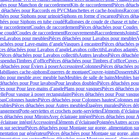
hées pour Manchon de raccordement
Kits de raccordement
Pièces détach
s détachées pour Raccords en PVC
Manchettes et cache-boulons
Raccord
chées pour Siphons pour urinoir
Siphons en forme d’escargot
Pièces dét
chées pour Siphons en tube coudé
Rallonges de coude de chasse et tube 
de raccordement
Coudes de raccordement
Pièces détachées pour Coudes
be coudé
Coudes de raccordement
Recouvrements
Raccordements
Joints
D
es
Lavabos pour meubles
Pièces détachées pour Lavabos pour meubles
V
tachées pour Lave-mains d’angle
Vasques à encastrer
Pièces détachées p
ces détachées pour Lavabos d’angle
Lavabos collectifs
Lavabos adapté
Pièces détachées pour Lavabos collectifs
Autres lavabos
Pièces détachée
uspendus
Timbres dʼoffice
Pièces détachées pour Timbres dʼoffice
Cuves d
 détachées pour Éviers à poser
Accessoires
Colonnes
Pièces détachées p
abillages cache-siphons
Equerres de montage
Couvre-joints
Dosserets
Ki
vabo pour meuble avec meuble bas
Meubles de salle de bains
Meubles bas
 détachées pour Pour lavabos
Pour lavabos doubles
Pièces détachées pou
ées pour Pour lave-mains d’angle
Plans pour vasques
Pièces détachées p
lle
Pour vasque à poser rectangulaire
Pièces détachées pour Pour vasque
bas
Colonnes hautes
Pièces détachées pour Colonnes hautes
Colonnes mi
eubles
Pièces détachées pour Autres meubles
Étagères murales
Pièces dé
 rangement
Porte-serviettes et crochets porte-serviettes
Éléments d’éclaira
es détachées pour Miroirs
Avec éclairage intégré
Pièces détachées pour A
éclairage intégré
Accessoires
Éléments d’éclairage
Poignées
Autres acces
n sur secteur
Pièces détachées pour Montage sur gorge, alimentation sur
mentation par générateur
Pièces détachées pour Montage sur gorge, alim
imentation sur secteur
Pièces détachées pour Montage mural, alimentatio