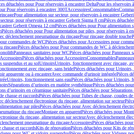
ces détachées pour Pour réservoirs à encastrer Delta
Pour les réservoirs 
our Pour réservoirs à encastrer 300T
Accessoires
Consommables
Command
rinçage
Pour alimentation sur secteur, pour réservoirs à encastrer Gebe
 secteur, pour réservoirs à encastrer Geberit Sigma 8 cm
Pièces détachées
encastrer Geberit Omega 12 cm
Pièces détachées pour Pour alimentation s
m
Pièces détachées pour Pour alimentation par piles, pour réservoirs à 
c déclenchement pneumatique du rinçage
Pour rinçage double touche
P
 pour commandes de WC
Pièces détachées pour Accessoires pour com
u rinçage
Pièces détachées pour Pour commandes de WC à déclencheme
onolith
Panneaux sanitaires pour WC
Pièces détachées pour Panneaux s
Accessoires
Pièces détachées pour Accessoires
Consommables
Panneaux 
s suspendus et au sol
Urinoirs
Urinoirs, fonctionnement avec rinçage, av
fonctionnement avec rinçage, sans bride
Pièces détachées pour Urinoirs,
ir apparente ou à encastrer
Avec commande d'urinoir intégrée
Pièces d
grée
Urinoirs, fonctionnement sans eau
Pièces détachées pour Urinoirs, 
noirs
Séparations d’urinoirs en matière synthétique
Pièces détachées pour
ons d’urinoirs en céramique sanitaire
Pièces détachées pour Séparations 
de chasse et raccords
Pièces détachées pour Tubes de chasse, coudes de 
c déclenchement électronique du rinçage, alimentation sur secteur
Pièc
limentation par piles
Pièces détachées pour Avec déclenchement électron
neumatique du rinçage
Montage en apparent
Pièces détachées pour Mont
tronique du rinçage, alimentation sur secteur
Avec déclenchement électr
clenchement pneumatique du rinçage
Accessoires
Pièces détachées pour
 chasse et raccords
Kits de rénovation
Pièces détachées pour Kits de ré
dages pour WC et vidoirs suspendus
Pièces détachées pour Vidages po