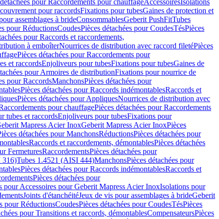
 détachées pour Raccordements pour chauffage
Accessoires
Isolations
couvrement pour raccords
Fixations pour tubes
Gaines de protection et
 pour assemblages à bride
Consommables
Geberit PushFit
Tubes
es pour Réductions
Coudes
Pièces détachées pour Coudes
Tés
Pièces
tachées pour Raccords et raccordements,
tribution à emboîter
Nourrices de distribution avec raccord fileté
Pièces
ffage
Pièces détachées pour Raccordements pour
s et raccords
Enjoliveurs pour tubes
Fixations pour tubes
Gaines de
tachées pour Armoires de distribution
Fixations pour nourrice de
es pour Raccords
Manchons
Pièces détachées pour
tables
Pièces détachées pour Raccords indémontables
Raccords et
iques
Pièces détachées pour Appliques
Nourrices de distribution avec
Raccordements pour chauffage
Pièces détachées pour Raccordements
 tubes et raccords
Enjoliveurs pour tubes
Fixations pour
eberit Mapress Acier Inox
Geberit Mapress Acier Inox
Pièces
Pièces détachées pour Manchons
Réductions
Pièces détachées pour
montables
Raccords et raccordements, démontables
Pièces détachées
ur Fermetures
Raccordements
Pièces détachées pour
 316)
Tubes 1.4521 (AISI 444)
Manchons
Pièces détachées pour
tables
Pièces détachées pour Raccords indémontables
Raccords et
ordements
Pièces détachées pour
s pour Accessoires pour Geberit Mapress Acier Inox
Isolations pour
rdements
Joints d'étanchéité
Jeux de vis pour assemblages à bride
Geberit
s pour Réductions
Coudes
Pièces détachées pour Coudes
Tés
Pièces
achées pour Transitions et raccords, démontables
Compensateurs
Pièces