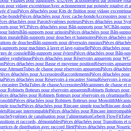
 pour Vidages pour baignoires, d52
Avec actionnement par poignée rota
tion pour vidage excentrique
Avec actionnement par poignée rotative et a
ivée d’eau
Pièces détachées pour Kits de finition pour vidage excentrique
ache-bonde
Pièces détachées pour Avec cache-bonde
Accessoires pour v
èces détachées pour Parois
Systèmes porteurs
Pièces détachées pour Sys
pports pour WC
Pièces détachées pour Bâti-supports pour WC
Bâti-suppo
pour bidets
Bâti-supports pour urinoirs
Pièces détachées pour Bâti-suppor
tion murale
Bâti-supports pour douches et baignoires
Pièces détachées p
rations de douches
Bâti-supports pour déversoirs muraux
Pièces détaché
i-supports pour machines à laver et lave-vaisselle
Pièces détachées pour 
rges de console
Bâti-supports pour éviers
Pièces détachées pour Bâti-sup
tière synthétique
Pièces détachées pour Réservoirs apparents pour WC,
on
Pièces détachées pour Basse et moyenne position
Réservoirs apparent
pour Attenant
Tubes de chasse pour réservoirs apparents
Pièces détachées
ièces détachées pour Accessoires
Raccordements
Pièces détachées pou
ma
Pièces détachées pour Réservoirs à encastrer Sigma
Réservoirs à enc
 encastrer Delta
Tubes de chasse
Accessoires
Mécanismes de chasse et rob
our Robinets flotteurs pour réservoirs apparents
Robinets flotteurs pour 
ièces détachées pour Robinets flotteurs pour réservoirs en céramique
Rob
Monolith
Pièces détachées pour Robinets flotteurs pour Monolith
Mécanis
imple touche
Pièces détachées pour Rinçage simple touche
Rinçage doub
lets
Rinçage interrompable
Pièces détachées pour Rinçage interrompabl
touche
Systèmes de canalisation pour l’alimentation
Geberit FlowFit
Tube
nsitions et raccords, démontables
Pièces détachées pour Transitions et 
rrices de distribution avec raccord fileté
Pièces détachées pour Nourrice