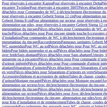
Pour réservoirs à encastrer Kappa
Pour réservoirs à encastrer Delta
Piè
encastrer Twinline
Pour réservoirs à encastrer 300T
Pièces détachées p
détachées pour Commandes de WC à déclenchement électronique du 
pour réservoirs à encastrer Geberit Sigma 12 cm
Pour alimentation sur
Geberit Sigma 8 cm
Pour alimentation sur secteur, pour réservoirs à 
alimentation par piles, pour réservoirs à encastrer Geberit Sigma 12 c
pneumatique du rinçage
Pièces détachées pour Commandes de WC ave
touche
Pièces détachées pour Pour rinçage simple touche
Accessoires
d’installation
Pour commandes de WC à déclenchement électronique d
pneumatique du rinçage
Raccordements
Panneaux sanitaires Geberit M
WC suspendus
Pour WC au sol
Pièces détachées pour Pour WC au sol
bidets
Pour bidets suspendus et au sol
Pièces détachées pour Pour bidet
avec bride
Sans abattant
Pièces détachées pour Sans abattant
Urinoirs, 
apparente ou à encastrer
Pièces détachées pour Pour commande d’urino
d'urinoir intégrée
Pièces détachées pour Pour commande d'urinoir inté
abattant
Séparations d’urinoirs
Pièces détachées pour Séparations d’uri
en verre
Pièces détachées pour Séparations d’urinoirs en verre
Séparati
Accessoires
Siphons et accessoires de siphon
Tubes de chasse, coudes 
dʼurinoir
Montage encastré
Pièces détachées pour Montage encastré
Ave
alimentation sur secteur
Avec déclenchement électronique du rinçage, a
pneumatique du rinçage
Pièces détachées pour Avec déclenchement p
alimentation sur secteur
Pièces détachées pour Avec déclenchement élec
déclenchement électronique du rinçage, alimentation par piles
Avec dé
pour Kits d’installation et de remplacement
Tubes de chasse, coudes de
commande
Raccordements des appareils pour WC, urinoirs et bidets
Vi