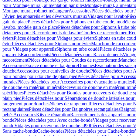
pour Montage mural, alimentation par piles
Montage mural, alimentati
Montage mural, robinet mélangeur
Accessoires
Pièces détachées pour 
l’évier, les appareils et les déversoirs muraux
Vidages pour lavabo
Pièc
gain de place
Pièces détachées pour Siphons en tube coudé, modèle ga
lavabo, modèle gain de place
Pièces détachées pour Siphons à tube pl
détachées pour Raccordements de lavabo
Coudes de raccordement
Rec
éviers
Pièces détachées pour Vidages pour éviers
Siphons en tube cou
évier
Pièces détachées pour Siphons pour évier
Manchon de raccordem
pour Vidages pour appareils
Siphons en tube coudé
Pièces détachées p
apparents
Raccordements
Pièces détachées pour Raccordements
Vidage
raccordement
Pièces détachées pour Coudes de raccordement
Manchon
Accessoires
Espace douche et baignoire
Douches
Évacuation des sols 
douche
Accessoires pour canivelles de douche
Pièces détachées pour A
pour bondes pour douche de plain-pied
Pièces détachées pour Accesso
murales
Pièces détachées pour Accessoires pour évacuations murales
R
de douche en matériau minéral
Receveurs de douche en matériau miné
spécifiques
Pièces détachées pour Bondes pour receveurs de douche s
plain-pied
Pièces détachées pour Séparations de douche latérales pour
rangement pour douches
Niches de rangement
Pièces détachées pour 
rectangulaires
Pièces détachées pour Baignoires rectangulaires
Baignoi
bébés
Accessoires
Kits de réparation
Raccordements des appareils pour 
bonde
Pièces détachées pour Avec cache-bonde
Vidages pour receveur
bonde
Vidages pour receveurs de douche, d90
Pièces détachées pour 
Sans cache-bonde
Cache-bondes
Pièces détachées pour Cache-bondes