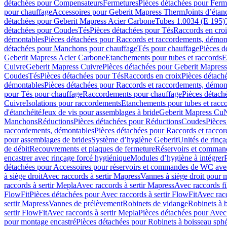
détachées pour Compensateurs
Fermetures
Pièces détachées pour Ferm
pour chauffage
Accessoires pour Geberit Mapress Therm
Joints d’étan
détachées pour Geberit Mapress Acier Carbone
Tubes 1.0034 (E 195)
détachées pour Coudes
Tés
Pièces détachées pour Tés
Raccords en cro
démontables
Pièces détachées pour Raccords et raccordements, démon
détachées pour Manchons pour chauffage
Tés pour chauffage
Pièces d
Geberit Mapress Acier Carbone
Etanchements pour tubes et raccords
E
Cuivre
Geberit Mapress Cuivre
Pièces détachées pour Geberit Mapres
Coudes
Tés
Pièces détachées pour Tés
Raccords en croix
Pièces détach
démontables
Pièces détachées pour Raccords et raccordements, démon
pour Tés pour chauffage
Raccordements pour chauffage
Pièces détach
Cuivre
Isolations pour raccordements
Etanchements pour tubes et racc
d'étanchéité
Jeux de vis pour assemblages à bride
Geberit Mapress Cu
Manchons
Réductions
Pièces détachées pour Réductions
Coudes
Pièces
raccordements, démontables
Pièces détachées pour Raccords et racco
pour assemblages de brides
Système d’hygiène Geberit
Unités de rinç
de débit
Recouvrements et plaques de fermeture
Réservoirs et comman
encastrer avec rinçage forcé hygiénique
Modules d’hygiène à intégrer
détachées pour Accessoires pour réservoirs et commandes de WC avec
à siège droit
Avec raccords à sertir Mapress
Vannes à siège droit pour 
raccords à sertir Mepla
Avec raccords à sertir Mapress
Avec raccords fi
FlowFit
Pièces détachées pour Avec raccords à sertir FlowFit
Avec racc
sertir Mapress
Vannes de prélèvement
Robinets de vidange
Robinets à 
sertir FlowFit
Avec raccords à sertir Mepla
Pièces détachées pour Avec 
pour montage encastré
Pièces détachées pour Robinets à boisseau sph