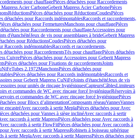
cordements pour chauffage
Pièces détachées pour Raccordements
t Mapress Acier Carbone
Geberit Mapress Acier Carbone
Pièces
hons
Réductions
Pièces détachées pour Réductions
Coudes
Pièces
es détachées pour Raccords indémontables
Raccords et raccordements,
Pièces détachées pour Fermetures
Manchons pour chauffage
Pièces
 détachées pour Raccordements pour chauffage
Accessoires pour
ints d'étanchéité
Jeux de vis pour assemblages à bride
Geberit Mapress
étachées pour Réductions
Coudes
Pièces détachées pour
ur Raccords indémontables
Raccords et raccordements,
es détachées pour Raccordements
Tés pour chauffage
Pièces détachées
ess Cuivre
Pièces détachées pour Accessoires pour Geberit Mapress
nts
Pièces détachées pour Fixations de raccordements
Joints
CuNiFe
Tubes 2.1972
Manchons
Pièces détachées pour
tables
Pièces détachées pour Raccords indémontables
Raccords et
soires pour Geberit Mapress CuNiFe
Joints d'étanchéité
Jeux de vis
essoires pour unités de rinçage hygiéniques
Capteurs
Câbles
Limiteurs
voirs et commandes de WC avec rinçage forcé hygiénique
Réservoirs à
éservoirs et commandes de WC avec rinçage forcé hygiénique
Pièces
étachées pour Blocs d’alimentation
Composants réseau
Vannes
Vannes
ge encastré
Avec raccords à sertir Mepla
Pièces détachées pour Avec
ièces détachées pour Vannes à siège incliné
Avec raccords à sertir
Avec raccords à sertir Mapress
Pièces détachées pour Avec raccords à
Avec raccords à sertir FlowFit
Pièces détachées pour Avec raccords à
 pour Avec raccords à sertir Mapress
Robinets à boisseau sphérique
s à sertir Mepla
Avec raccords à sertir Mapress
Pièces détachées pour