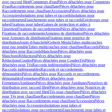
avec raccord fileté
Compteurs d'eau
Pièces détachées pour Compteurs
d'eau
Raccordements pour chauffage
Pièces détachées pour
Raccordements pour chauffage
Accessoires
Pièces détachées pour
Accessoires
Isolations pour tubes et raccords
Isolations pour
raccordements
Etanchements pour tubes et raccords
Enjoliveurs pour
tubes
Fixations pour tubes
Gaines de protection et aides à
l'insertion
Fixations de raccordements
Pièces détachées pour
Fixations de raccordements
Armoires de distribution
Pièces détachées
pour Armoires de distribution
Fixations pour nourrice de
distribution
Joints d'étanchéité
Geberit Mepla
Tubes multicouches
pour eau potable
Tubes multicouches pour chauffage
Raccords
Pièces
détachées pour Raccords
Manchons
Pièces détachées pour
Manchons
Réductions
Pièces détachées pour
Réductions
Coudes
Pièces détachées pour Coudes
Tés
Pièces
détachées pour Tés
Raccords indémontables
Pièces détachées pour
Raccords indémontables
Raccords et raccordements,
démontables
Pièces détachées pour Raccords et raccordements,
démontables
Fermetures
Pièces détachées pour
Fermetures
Appliques
Pièces détachées pour Appliques
Nourrices de
distribution avec raccord fileté
Pièces détachées pour Nourrices de
distribution avec raccord fileté
Tés pour chauffage
Pièces détachées
pour Tés pour chauffage
Raccordements pour chauffage
Pièces
détachées pour Raccordements pour chauffage
Accessoires
Pièces
détachées pour Accessoires
Isolations pour tubes et
raccords
Isolations pour raccordements
Etanchements pour tubes et