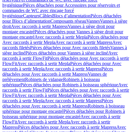
hygiénique
Pièces détachées pour Accessoires pour réservoirs et
commandes de WC avec rinçage forcé
hygiénique
Capteurs
Câbles
Blocs d’alimentation
Pièces détachées
pour Blocs d’alimentation
Composants réseau
Vannes
Vannes à siège
droit
Avec raccords à sertir Mapress
Vannes à siège droit pour
montage encastré
Pièces détachées pour Vannes à siège droit pour
montage encastré
Avec raccords à sertir Mepla
Pièces détachées pour
Avec raccords à sertir Mepla
Avec raccords à sertir Mapress
Avec
raccords filetés
Pièces détachées pour Avec raccords filetés
Vannes à
siège incliné
Pièces détachées pour Vannes à siège incliné
Avec
raccords à sertir FlowFit
Pièces détachées pour Avec raccords à sertir
FlowFit
Avec raccords à sertir Mepla
Pièces détachées pour Avec
raccords à sertir Mepla
Avec raccords à sertir Mapress
Pièces
détachées pour Avec raccords à sertir Mapress
Vannes de
prélèvement
Robinets de vidange
Robinets à boisseau
sphérique
Pièces détachées pour Robinets à boisseau sphérique
Avec
raccords à sertir FlowFit
Pièces détachées pour Avec raccords à sertir
FlowFit
Avec raccords à sertir Mepla
Pièces détachées pour Avec
raccords à sertir Mepla
Avec raccords à sertir Mapress
Pièces
détachées pour Avec raccords à sertir Mapress
Robinets à boisseau
sphérique pour montage encastré
Pièces détachées pour Robinets à
boisseau sphérique pour montage encastré
Avec raccords à sertir
FlowFit
Avec raccords à sertir Mepla
Avec raccords à sertir
Mapress
Pièces détachées pour Avec raccords à sertir Mapress
Avec