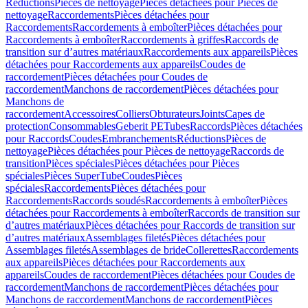
Réductions
Pièces de nettoyage
Pièces détachées pour Pièces de
nettoyage
Raccordements
Pièces détachées pour
Raccordements
Raccordements à emboîter
Pièces détachées pour
Raccordements à emboîter
Raccordements à griffes
Raccords de
transition sur d’autres matériaux
Raccordements aux appareils
Pièces
détachées pour Raccordements aux appareils
Coudes de
raccordement
Pièces détachées pour Coudes de
raccordement
Manchons de raccordement
Pièces détachées pour
Manchons de
raccordement
Accessoires
Colliers
Obturateurs
Joints
Capes de
protection
Consommables
Geberit PE
Tubes
Raccords
Pièces détachées
pour Raccords
Coudes
Embranchements
Réductions
Pièces de
nettoyage
Pièces détachées pour Pièces de nettoyage
Raccords de
transition
Pièces spéciales
Pièces détachées pour Pièces
spéciales
Pièces SuperTube
Coudes
Pièces
spéciales
Raccordements
Pièces détachées pour
Raccordements
Raccords soudés
Raccordements à emboîter
Pièces
détachées pour Raccordements à emboîter
Raccords de transition sur
d’autres matériaux
Pièces détachées pour Raccords de transition sur
d’autres matériaux
Assemblages filetés
Pièces détachées pour
Assemblages filetés
Assemblages de bride
Collerettes
Raccordements
aux appareils
Pièces détachées pour Raccordements aux
appareils
Coudes de raccordement
Pièces détachées pour Coudes de
raccordement
Manchons de raccordement
Pièces détachées pour
Manchons de raccordement
Manchons de raccordement
Pièces