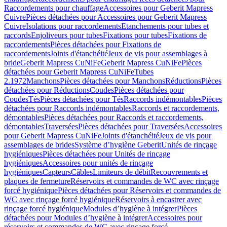
Raccordements pour chauffage
Accessoires pour Geberit Mapress
Cuivre
Pièces détachées pour Accessoires pour Geberit Mapress
Cuivre
Isolations pour raccordements
Etanchements pour tubes et
raccords
Enjoliveurs pour tubes
Fixations pour tubes
Fixations de
raccordements
Pièces détachées pour Fixations de
raccordements
Joints d'étanchéité
Jeux de vis pour assemblages à
bride
Geberit Mapress CuNiFe
Geberit Mapress CuNiFe
Pièces
détachées pour Geberit Mapress CuNiFe
Tubes
2.1972
Manchons
Pièces détachées pour Manchons
Réductions
Pièces
détachées pour Réductions
Coudes
Pièces détachées pour
Coudes
Tés
Pièces détachées pour Tés
Raccords indémontables
Pièces
détachées pour Raccords indémontables
Raccords et raccordements,
démontables
Pièces détachées pour Raccords et raccordements,
démontables
Traversées
Pièces détachées pour Traversées
Accessoires
pour Geberit Mapress CuNiFe
Joints d'étanchéité
Jeux de vis pour
assemblages de brides
Système d’hygiène Geberit
Unités de rinçage
hygiéniques
Pièces détachées pour Unités de rinçage
hygiéniques
Accessoires pour unités de rinçage
hygiéniques
Capteurs
Câbles
Limiteurs de débit
Recouvrements et
plaques de fermeture
Réservoirs et commandes de WC avec rinçage
forcé hygiénique
Pièces détachées pour Réservoirs et commandes de
WC avec rinçage forcé hygiénique
Réservoirs à encastrer avec
rinçage forcé hygiénique
Modules d’hygiène à intégrer
Pièces
détachées pour Modules d’hygiène à intégrer
Accessoires pour
réservoirs et commandes de WC avec rinçage forcé