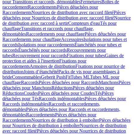
pour Transitions et raccords, démontables
Fermetures
Boîtes de
raccordement
Raccordements
Pièces détachées pour
Raccordements
Nourrices de distribution avec raccord fileté
Pièces
détachées pour Nourrices de distribution avec raccord fileté
Nourrice
de distribution avec raccord à sertir
Compteurs d'eau
Tés pour
chauffage
Transitions et raccords pour chauffage,
démontables
Raccordements pour chauffage
Pièces détachées pour
Raccordements pour chauffage
Accessoires
Isolations pour tubes et
raccords
Isolations pour raccordements
Étanchéités pour tubes et
raccords
Étanchéités pour raccords
Recouvrements pour
tubes
Recouvrement pour raccords
Fixations pour tubes
Gaines de
protection et aides à l'insertion
Fixations pour
raccordements
Armoires de distribution
Fixations pour nourrice de
distribution
Joints d’étanchéité
Packs de vis pour assemblages à
bride
Consommables
Geberit PushFit
Tubes ML
Tubes ML pour
chauffage
Raccords
Pièces détachées pour Raccords
Manchons
Pièces
détachées pour Manchons
Réductions
Pièces détachées pour
Réductions
Coudes
Pièces détachées pour Coudes
Tés
Pièces
détachées pour Tés
Raccords indémontables
Pièces détachées pour
Raccords indémontables
Raccords et raccordements,
démontables
Pièces détachées pour Raccords et raccordements,
démontables
Raccordements
Pièces détachées pour
Raccordements
Nourrices de distribution à emboîter
Pièces détachées
pour Nourrices de distribution à emboîter
Nourrices de distribution
avec raccord fileté
Pièces détachées pour Nourrices de distribution