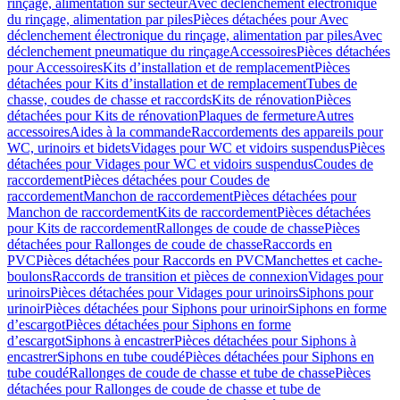
rinçage, alimentation sur secteur
Avec déclenchement électronique
du rinçage, alimentation par piles
Pièces détachées pour Avec
déclenchement électronique du rinçage, alimentation par piles
Avec
déclenchement pneumatique du rinçage
Accessoires
Pièces détachées
pour Accessoires
Kits d’installation et de remplacement
Pièces
détachées pour Kits d’installation et de remplacement
Tubes de
chasse, coudes de chasse et raccords
Kits de rénovation
Pièces
détachées pour Kits de rénovation
Plaques de fermeture
Autres
accessoires
Aides à la commande
Raccordements des appareils pour
WC, urinoirs et bidets
Vidages pour WC et vidoirs suspendus
Pièces
détachées pour Vidages pour WC et vidoirs suspendus
Coudes de
raccordement
Pièces détachées pour Coudes de
raccordement
Manchon de raccordement
Pièces détachées pour
Manchon de raccordement
Kits de raccordement
Pièces détachées
pour Kits de raccordement
Rallonges de coude de chasse
Pièces
détachées pour Rallonges de coude de chasse
Raccords en
PVC
Pièces détachées pour Raccords en PVC
Manchettes et cache-
boulons
Raccords de transition et pièces de connexion
Vidages pour
urinoirs
Pièces détachées pour Vidages pour urinoirs
Siphons pour
urinoir
Pièces détachées pour Siphons pour urinoir
Siphons en forme
d’escargot
Pièces détachées pour Siphons en forme
d’escargot
Siphons à encastrer
Pièces détachées pour Siphons à
encastrer
Siphons en tube coudé
Pièces détachées pour Siphons en
tube coudé
Rallonges de coude de chasse et tube de chasse
Pièces
détachées pour Rallonges de coude de chasse et tube de