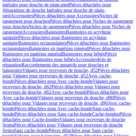
latérales pour douche de plain-pied
Pièces détachées pour
Séparations de douche latérales pour douche de plain-
pied
Accessoires
Pièces détachées pour Accessoires
Niches de
rangement pour douches
Pièces détachées pour Niches de rangement
pour douches
Niches de rangement
Pièces détachées pour Niches de
rangement
Accessoires
Baignoires
Baignoires en acrylique
sanitaire
Pièces détachées pour Baignoires en acrylique
sanitaire
Baignoires rectangulaires
Pièces détachées pour Baignoires
rectangulaires
Baignoires en matériau minéral
Pièces détachées pour
Baignoires en matériau minéral
Baignoires pour bébés
Pièces
détachées pour Baignoires pour bébés
Accessoires
Kits de
réparation
Raccordements des appareils pour douches et
baignoires
Vidages pour receveurs de douche, d52
Pièces détachées
pour Vidages pour receveurs de douche, d52
Avec cache-
bonde
Pièces détachées pour Avec cache-bonde
Vidages pour
receveurs de douche, d62
Pièces détachées pour Vidages pour
receveurs de douche, d62
Avec cache-bonde
Pièces détachées pour
Avec cache-bonde
Vidages pour receveurs de douche, d90
Pièces
détachées pour Vidages pour receveurs de douche, d90
Avec cache-
bonde
Pièces détachées pour Avec cache-bonde
Sans cache-
bonde
Pièces détachées pour Sans cache-bonde
Cache-bondes
Pièces
détachées pour Cache-bondes
Vidages pour receveurs de douche
Sestra
Pièces détachées pour Vidages pour receveurs de douche
Sestra
Sans cache-bonde
Pièces détachées pour Sans cache-
bonde
Vidages pour baignoires, d52
Pièces détachées pour Vidages