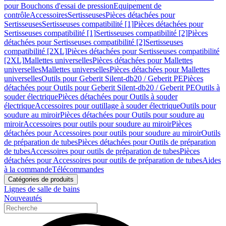
pour Bouchons d'essai de pression
Equipement de
contrôle
Accessoires
Sertisseuses
Pièces détachées pour
Sertisseuses
Sertisseuses compatibilité [1]
Pièces détachées pour
Sertisseuses compatibilité [1]
Sertisseuses compatibilité [2]
Pièces
détachées pour Sertisseuses compatibilité [2]
Sertisseuses
compatibilité [2XL]
Pièces détachées pour Sertisseuses compatibilité
[2XL]
Mallettes universelles
Pièces détachées pour Mallettes
universelles
Mallettes universelles
Pièces détachées pour Mallettes
universelles
Outils pour Geberit Silent-db20 / Geberit PE
Pièces
détachées pour Outils pour Geberit Silent-db20 / Geberit PE
Outils à
souder électrique
Pièces détachées pour Outils à souder
électrique
Accessoires pour outillage à souder électrique
Outils pour
soudure au miroir
Pièces détachées pour Outils pour soudure au
miroir
Accessoires pour outils pour soudure au miroir
Pièces
détachées pour Accessoires pour outils pour soudure au miroir
Outils
de préparation de tubes
Pièces détachées pour Outils de préparation
de tubes
Accessoires pour outils de préparation de tubes
Pièces
détachées pour Accessoires pour outils de préparation de tubes
Aides
à la commande
Télécommandes
Catégories de produits
Lignes de salle de bains
Nouveautés