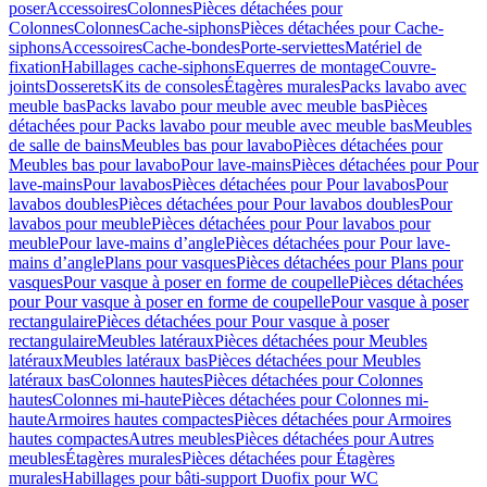
poser
Accessoires
Colonnes
Pièces détachées pour
Colonnes
Colonnes
Cache-siphons
Pièces détachées pour Cache-
siphons
Accessoires
Cache-bondes
Porte-serviettes
Matériel de
fixation
Habillages cache-siphons
Equerres de montage
Couvre-
joints
Dosserets
Kits de consoles
Étagères murales
Packs lavabo avec
meuble bas
Packs lavabo pour meuble avec meuble bas
Pièces
détachées pour Packs lavabo pour meuble avec meuble bas
Meubles
de salle de bains
Meubles bas pour lavabo
Pièces détachées pour
Meubles bas pour lavabo
Pour lave-mains
Pièces détachées pour Pour
lave-mains
Pour lavabos
Pièces détachées pour Pour lavabos
Pour
lavabos doubles
Pièces détachées pour Pour lavabos doubles
Pour
lavabos pour meuble
Pièces détachées pour Pour lavabos pour
meuble
Pour lave-mains d’angle
Pièces détachées pour Pour lave-
mains d’angle
Plans pour vasques
Pièces détachées pour Plans pour
vasques
Pour vasque à poser en forme de coupelle
Pièces détachées
pour Pour vasque à poser en forme de coupelle
Pour vasque à poser
rectangulaire
Pièces détachées pour Pour vasque à poser
rectangulaire
Meubles latéraux
Pièces détachées pour Meubles
latéraux
Meubles latéraux bas
Pièces détachées pour Meubles
latéraux bas
Colonnes hautes
Pièces détachées pour Colonnes
hautes
Colonnes mi-haute
Pièces détachées pour Colonnes mi-
haute
Armoires hautes compactes
Pièces détachées pour Armoires
hautes compactes
Autres meubles
Pièces détachées pour Autres
meubles
Étagères murales
Pièces détachées pour Étagères
murales
Habillages pour bâti-support Duofix pour WC