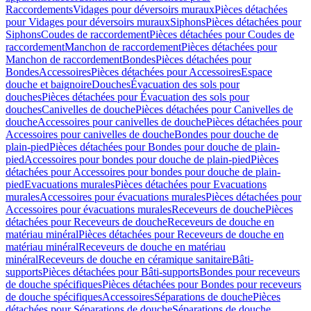
Raccordements
Vidages pour déversoirs muraux
Pièces détachées
pour Vidages pour déversoirs muraux
Siphons
Pièces détachées pour
Siphons
Coudes de raccordement
Pièces détachées pour Coudes de
raccordement
Manchon de raccordement
Pièces détachées pour
Manchon de raccordement
Bondes
Pièces détachées pour
Bondes
Accessoires
Pièces détachées pour Accessoires
Espace
douche et baignoire
Douches
Évacuation des sols pour
douches
Pièces détachées pour Évacuation des sols pour
douches
Canivelles de douche
Pièces détachées pour Canivelles de
douche
Accessoires pour canivelles de douche
Pièces détachées pour
Accessoires pour canivelles de douche
Bondes pour douche de
plain-pied
Pièces détachées pour Bondes pour douche de plain-
pied
Accessoires pour bondes pour douche de plain-pied
Pièces
détachées pour Accessoires pour bondes pour douche de plain-
pied
Evacuations murales
Pièces détachées pour Evacuations
murales
Accessoires pour évacuations murales
Pièces détachées pour
Accessoires pour évacuations murales
Receveurs de douche
Pièces
détachées pour Receveurs de douche
Receveurs de douche en
matériau minéral
Pièces détachées pour Receveurs de douche en
matériau minéral
Receveurs de douche en matériau
minéral
Receveurs de douche en céramique sanitaire
Bâti-
supports
Pièces détachées pour Bâti-supports
Bondes pour receveurs
de douche spécifiques
Pièces détachées pour Bondes pour receveurs
de douche spécifiques
Accessoires
Séparations de douche
Pièces
détachées pour Séparations de douche
Séparations de douche