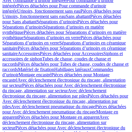
Avec commande d'urinoir intégrée
Pour commande d'urinoir
intégrée
Pièces détachées pour Pour commande d'urinoir
intégrée
Urinoirs, fonctionnement sans eau
Pièces détachées pour
Urinoirs, fonctionnement sans eau
Sans abattant
Pièces détachées
pour Sans abattant
Séparations d’urinoirs
Pièces détachées pour
Séparations d’urinoirs
Séparations d’urinoirs en matière
synthétique
Pièces détachées pour Séparations d’urinoirs en matière
synthétique
Séparations d’urinoirs en verre
Pièces détachées pour
Séparations d’urinoirs en verre
Séparations d’urinoirs en céramique
sanitaire
Pièces détachées pour Séparations d’urinoirs en céramique
sanitaire
Accessoires
Pièces détachées pour Accessoires
Siphons et
accessoires de siphon
Tubes de chasse, coudes de chasse et
raccords
Pièces détachées pour Tubes de chasse, coudes de chasse et
raccords
Matériel de fixation
Habillages latéraux
Commandes
dʼurinoir
Montage encastré
Pièces détachées pour Montage
encastré
Avec déclenchement électronique du rinçage, alimentation
sur secteur
Pièces détachées pour Avec déclenchement électronique
du rinçage, alimentation sur secteur
Avec déclenchement
électronique du rinçage, alimentation par piles
Pièces détachées pour
Avec déclenchement électronique du rinçage, alimentation par
piles
Avec déclenchement pneumatique du rinçage
Pièces détachées
pour Avec déclenchement pneumatique du rinçage
Montage en
apparent
Pièces détachées pour Montage en apparent
Avec
déclenchement électronique du rinçage, alimentation sur
secteur
Pièces détachées pour Avec déclenchement électronique du