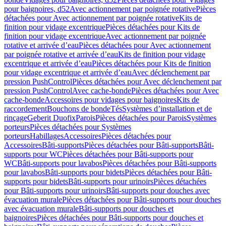
pour baignoires, d52
Avec actionnement par poignée rotative
Pièces
détachées pour Avec actionnement par poignée rotative
Kits de
finition pour vidage excentrique
Pièces détachées pour Kits de
finition pour vidage excentrique
Avec actionnement par poignée
rotative et arrivée d’eau
Pièces détachées pour Avec actionnement
par poignée rotative et arrivée d’eau
Kits de finition pour vidage
excentrique et arrivée d’eau
Pièces détachées pour Kits de finition
pour vidage excentrique et arrivée d’eau
Avec déclenchement par
pression PushControl
Pièces détachées pour Avec déclenchement par
pression PushControl
Avec cache-bonde
Pièces détachées pour Avec
cache-bonde
Accessoires pour vidages pour baignoires
Kits de
raccordement
Bouchons de bonde
Tés
Systèmes d’installation et de
rinçage
Geberit Duofix
Parois
Pièces détachées pour Parois
Systèmes
porteurs
Pièces détachées pour Systèmes
porteurs
Habillages
Accessoires
Pièces détachées pour
Accessoires
Bâti-supports
Pièces détachées pour Bâti-supports
Bâti-
supports pour WC
Pièces détachées pour Bâti-supports pour
WC
Bâti-supports pour lavabos
Pièces détachées pour Bâti-supports
pour lavabos
Bâti-supports pour bidets
Pièces détachées pour Bâti-
supports pour bidets
Bâti-supports pour urinoirs
Pièces détachées
pour Bâti-supports pour urinoirs
Bâti-supports pour douches avec
évacuation murale
Pièces détachées pour Bâti-supports pour douches
avec évacuation murale
Bâti-supports pour douches et
baignoires
Pièces détachées pour Bâti-supports pour douches et