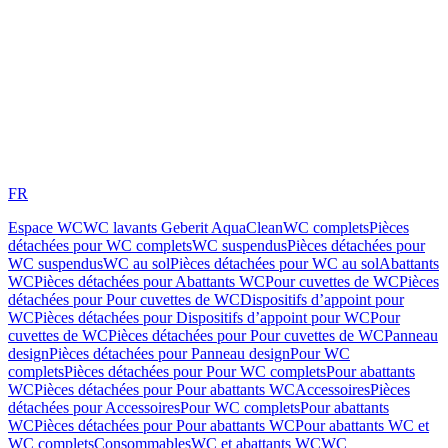
FR
Espace WC
WC lavants Geberit AquaClean
WC complets
Pièces
détachées pour WC complets
WC suspendus
Pièces détachées pour
WC suspendus
WC au sol
Pièces détachées pour WC au sol
Abattants
WC
Pièces détachées pour Abattants WC
Pour cuvettes de WC
Pièces
détachées pour Pour cuvettes de WC
Dispositifs d’appoint pour
WC
Pièces détachées pour Dispositifs d’appoint pour WC
Pour
cuvettes de WC
Pièces détachées pour Pour cuvettes de WC
Panneau
design
Pièces détachées pour Panneau design
Pour WC
complets
Pièces détachées pour Pour WC complets
Pour abattants
WC
Pièces détachées pour Pour abattants WC
Accessoires
Pièces
détachées pour Accessoires
Pour WC complets
Pour abattants
WC
Pièces détachées pour Pour abattants WC
Pour abattants WC et
WC complets
Consommables
WC et abattants WC
WC