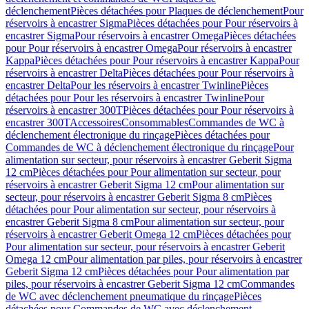
déclenchement
Pièces détachées pour Plaques de déclenchement
Pour
réservoirs à encastrer Sigma
Pièces détachées pour Pour réservoirs à
encastrer Sigma
Pour réservoirs à encastrer Omega
Pièces détachées
pour Pour réservoirs à encastrer Omega
Pour réservoirs à encastrer
Kappa
Pièces détachées pour Pour réservoirs à encastrer Kappa
Pour
réservoirs à encastrer Delta
Pièces détachées pour Pour réservoirs à
encastrer Delta
Pour les réservoirs à encastrer Twinline
Pièces
détachées pour Pour les réservoirs à encastrer Twinline
Pour
réservoirs à encastrer 300T
Pièces détachées pour Pour réservoirs à
encastrer 300T
Accessoires
Consommables
Commandes de WC à
déclenchement électronique du rinçage
Pièces détachées pour
Commandes de WC à déclenchement électronique du rinçage
Pour
alimentation sur secteur, pour réservoirs à encastrer Geberit Sigma
12 cm
Pièces détachées pour Pour alimentation sur secteur, pour
réservoirs à encastrer Geberit Sigma 12 cm
Pour alimentation sur
secteur, pour réservoirs à encastrer Geberit Sigma 8 cm
Pièces
détachées pour Pour alimentation sur secteur, pour réservoirs à
encastrer Geberit Sigma 8 cm
Pour alimentation sur secteur, pour
réservoirs à encastrer Geberit Omega 12 cm
Pièces détachées pour
Pour alimentation sur secteur, pour réservoirs à encastrer Geberit
Omega 12 cm
Pour alimentation par piles, pour réservoirs à encastrer
Geberit Sigma 12 cm
Pièces détachées pour Pour alimentation par
piles, pour réservoirs à encastrer Geberit Sigma 12 cm
Commandes
de WC avec déclenchement pneumatique du rinçage
Pièces
détachées pour Commandes de WC avec déclenchement