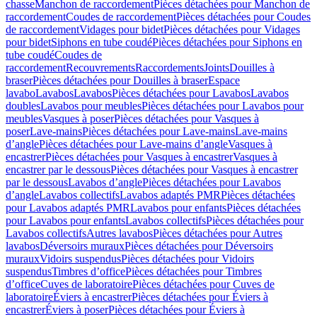
chasse
Manchon de raccordement
Pièces détachées pour Manchon de
raccordement
Coudes de raccordement
Pièces détachées pour Coudes
de raccordement
Vidages pour bidet
Pièces détachées pour Vidages
pour bidet
Siphons en tube coudé
Pièces détachées pour Siphons en
tube coudé
Coudes de
raccordement
Recouvrements
Raccordements
Joints
Douilles à
braser
Pièces détachées pour Douilles à braser
Espace
lavabo
Lavabos
Lavabos
Pièces détachées pour Lavabos
Lavabos
doubles
Lavabos pour meubles
Pièces détachées pour Lavabos pour
meubles
Vasques à poser
Pièces détachées pour Vasques à
poser
Lave-mains
Pièces détachées pour Lave-mains
Lave-mains
d’angle
Pièces détachées pour Lave-mains d’angle
Vasques à
encastrer
Pièces détachées pour Vasques à encastrer
Vasques à
encastrer par le dessous
Pièces détachées pour Vasques à encastrer
par le dessous
Lavabos d’angle
Pièces détachées pour Lavabos
d’angle
Lavabos collectifs
Lavabos adaptés PMR
Pièces détachées
pour Lavabos adaptés PMR
Lavabos pour enfants
Pièces détachées
pour Lavabos pour enfants
Lavabos collectifs
Pièces détachées pour
Lavabos collectifs
Autres lavabos
Pièces détachées pour Autres
lavabos
Déversoirs muraux
Pièces détachées pour Déversoirs
muraux
Vidoirs suspendus
Pièces détachées pour Vidoirs
suspendus
Timbres dʼoffice
Pièces détachées pour Timbres
dʼoffice
Cuves de laboratoire
Pièces détachées pour Cuves de
laboratoire
Éviers à encastrer
Pièces détachées pour Éviers à
encastrer
Éviers à poser
Pièces détachées pour Éviers à