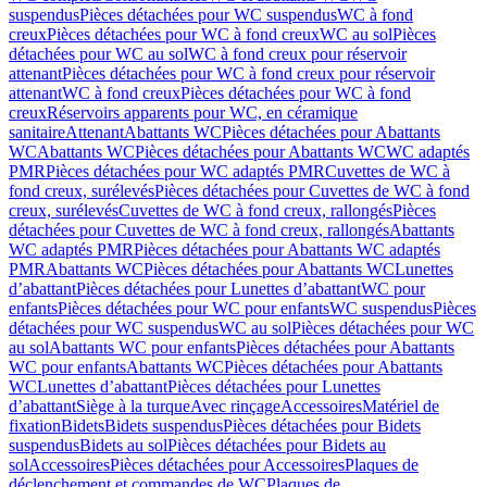
suspendus
Pièces détachées pour WC suspendus
WC à fond
creux
Pièces détachées pour WC à fond creux
WC au sol
Pièces
détachées pour WC au sol
WC à fond creux pour réservoir
attenant
Pièces détachées pour WC à fond creux pour réservoir
attenant
WC à fond creux
Pièces détachées pour WC à fond
creux
Réservoirs apparents pour WC, en céramique
sanitaire
Attenant
Abattants WC
Pièces détachées pour Abattants
WC
Abattants WC
Pièces détachées pour Abattants WC
WC adaptés
PMR
Pièces détachées pour WC adaptés PMR
Cuvettes de WC à
fond creux, surélevés
Pièces détachées pour Cuvettes de WC à fond
creux, surélevés
Cuvettes de WC à fond creux, rallongés
Pièces
détachées pour Cuvettes de WC à fond creux, rallongés
Abattants
WC adaptés PMR
Pièces détachées pour Abattants WC adaptés
PMR
Abattants WC
Pièces détachées pour Abattants WC
Lunettes
d’abattant
Pièces détachées pour Lunettes d’abattant
WC pour
enfants
Pièces détachées pour WC pour enfants
WC suspendus
Pièces
détachées pour WC suspendus
WC au sol
Pièces détachées pour WC
au sol
Abattants WC pour enfants
Pièces détachées pour Abattants
WC pour enfants
Abattants WC
Pièces détachées pour Abattants
WC
Lunettes d’abattant
Pièces détachées pour Lunettes
d’abattant
Siège à la turque
Avec rinçage
Accessoires
Matériel de
fixation
Bidets
Bidets suspendus
Pièces détachées pour Bidets
suspendus
Bidets au sol
Pièces détachées pour Bidets au
sol
Accessoires
Pièces détachées pour Accessoires
Plaques de
déclenchement et commandes de WC
Plaques de