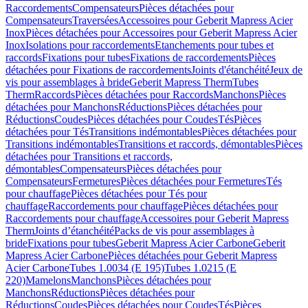
Raccordements
Compensateurs
Pièces détachées pour
Compensateurs
Traversées
Accessoires pour Geberit Mapress Acier
Inox
Pièces détachées pour Accessoires pour Geberit Mapress Acier
Inox
Isolations pour raccordements
Etanchements pour tubes et
raccords
Fixations pour tubes
Fixations de raccordements
Pièces
détachées pour Fixations de raccordements
Joints d'étanchéité
Jeux de
vis pour assemblages à bride
Geberit Mapress Therm
Tubes
Therm
Raccords
Pièces détachées pour Raccords
Manchons
Pièces
détachées pour Manchons
Réductions
Pièces détachées pour
Réductions
Coudes
Pièces détachées pour Coudes
Tés
Pièces
détachées pour Tés
Transitions indémontables
Pièces détachées pour
Transitions indémontables
Transitions et raccords, démontables
Pièces
détachées pour Transitions et raccords,
démontables
Compensateurs
Pièces détachées pour
Compensateurs
Fermetures
Pièces détachées pour Fermetures
Tés
pour chauffage
Pièces détachées pour Tés pour
chauffage
Raccordements pour chauffage
Pièces détachées pour
Raccordements pour chauffage
Accessoires pour Geberit Mapress
Therm
Joints d’étanchéité
Packs de vis pour assemblages à
bride
Fixations pour tubes
Geberit Mapress Acier Carbone
Geberit
Mapress Acier Carbone
Pièces détachées pour Geberit Mapress
Acier Carbone
Tubes 1.0034 (E 195)
Tubes 1.0215 (E
220)
Mamelons
Manchons
Pièces détachées pour
Manchons
Réductions
Pièces détachées pour
Réductions
Coudes
Pièces détachées pour Coudes
Tés
Pièces