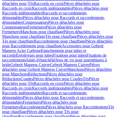
détachées pour Tés
Raccords en croix
Pièces détachées pour
Raccords en croix
Raccords indémontables
Pièces détachées pour
Raccords indémontables
Raccords et raccordements,
démontables
Pièces détachées pour Raccords et raccordements,
démontables
Compensateurs
Pièces détachées pour
Compensateurs
Fermetures
Pièces détachées pour
Fermetures
Manchons pour chauffage
Pièces détachées pour
Manchons pour chauffage
Tés pour chauffage
Pièces détachées pour
Tés pour chauffage
Raccordements pour chauffage
Pièces détachées
pour Raccordements pour chauffage
Accessoires pour Geberit
Mapress Acier Carbone
Etanchements pour tubes et
raccords
Enjoliveurs pour tubes
Fixations pour tubes
Fixations de
raccordements
Joints d'étanchéité
Jeux de vis pour assemblages à
bride
Geberit Mapress Cuivre
Geberit Mapress Cuivre
Pièces
détachées pour Geberit Mapress Cuivre
Manchons
Pièces détachées
pour Manchons
Réductions
Pièces détachées pour
Réductions
Coudes
Pièces détachées pour Coudes
Tés
Pièces
détachées pour Tés
Raccords en croix
Pièces détachées pour
Raccords en croix
Raccords indémontables
Pièces détachées pour
Raccords indémontables
Raccords et raccordements,
démontables
Pièces détachées pour Raccords et raccordements,
démontables
Fermetures
Pièces détachées pour
Fermetures
Raccordements
Pièces détachées pour Raccordements
Tés
pour chauffage
Pièces détachées pour Tés pour
chauffage
Raccordements pour chauffage
Pièces détachées pour