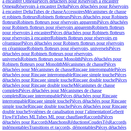
à encastrer Omega
Pièces détachées pour Réservoirs à encastrer
Omega
Réservoirs à encastrer Delta
Pièces détachées pour Réservoirs
à encastrer Delta
Tubes de chasse
Accessoires
Mécanismes de chasse
et robinets flotteurs
Robinets flotteurs
Pièces détachées pour Robinets
flotteurs
Robinets flotteurs pour réservoirs apparents
Pièces détachées
pour Robinets flotteurs pour réservoirs apparents
Robinets flotteurs
pour réservoirs à encastrer
Pièces détachées pour Robinets flotteurs
pour réservoirs à encastrer
Robinets flotteurs pour réservoirs en
céramique
Pièces détachées pour Robinets flotteurs pour réservoirs
en céramique
Robinets flotteurs pour réservoirs, universels
Pièces
détachées pour Robinets flotteurs pour réservoirs,
universels
Robinets flotteurs pour Monolith
Pièces détachées pour
Robinets flotteurs pour Monolith
Mécanismes de chasse
Pièces
détachées pour Mécanismes de chasse
Rinçage interrompable
Pièces
détachées pour Rinçage interrompable
Rinçage simple touche
Pièces
détachées pour Rinçage simple touche
Rinçage double touche
Pièces
détachées pour Rinçage double touche
Mécanismes de chasse
complets
Pièces détachées pour Mécanismes de chasse
complets
Rinçage interrompable
Pièces détachées pour Rinçage
interrompable
Rinçage simple touche
Pièces détachées pour Rinçage
simple touche
Rinçage double touche
Pièces détachées pour Rinçage
double touche
Systèmes de canalisation pour l’alimentation
Geberit
FlowFit
Tubes ML
Tubes ML pour chauffage
Raccords
Pièces
détachées pour Raccords
Manchons
Réductions
Coudes
Tés
Raccords
indémontables
Transitions et raccords, démontables
Pièces détachées