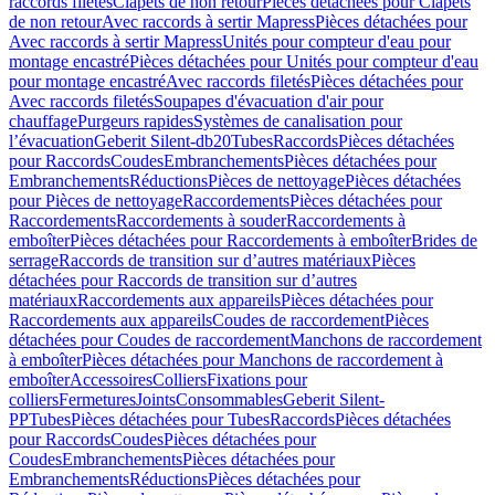
raccords filetés
Clapets de non retour
Pièces détachées pour Clapets
de non retour
Avec raccords à sertir Mapress
Pièces détachées pour
Avec raccords à sertir Mapress
Unités pour compteur d'eau pour
montage encastré
Pièces détachées pour Unités pour compteur d'eau
pour montage encastré
Avec raccords filetés
Pièces détachées pour
Avec raccords filetés
Soupapes d'évacuation d'air pour
chauffage
Purgeurs rapides
Systèmes de canalisation pour
l’évacuation
Geberit Silent-db20
Tubes
Raccords
Pièces détachées
pour Raccords
Coudes
Embranchements
Pièces détachées pour
Embranchements
Réductions
Pièces de nettoyage
Pièces détachées
pour Pièces de nettoyage
Raccordements
Pièces détachées pour
Raccordements
Raccordements à souder
Raccordements à
emboîter
Pièces détachées pour Raccordements à emboîter
Brides de
serrage
Raccords de transition sur d’autres matériaux
Pièces
détachées pour Raccords de transition sur d’autres
matériaux
Raccordements aux appareils
Pièces détachées pour
Raccordements aux appareils
Coudes de raccordement
Pièces
détachées pour Coudes de raccordement
Manchons de raccordement
à emboîter
Pièces détachées pour Manchons de raccordement à
emboîter
Accessoires
Colliers
Fixations pour
colliers
Fermetures
Joints
Consommables
Geberit Silent-
PP
Tubes
Pièces détachées pour Tubes
Raccords
Pièces détachées
pour Raccords
Coudes
Pièces détachées pour
Coudes
Embranchements
Pièces détachées pour
Embranchements
Réductions
Pièces détachées pour