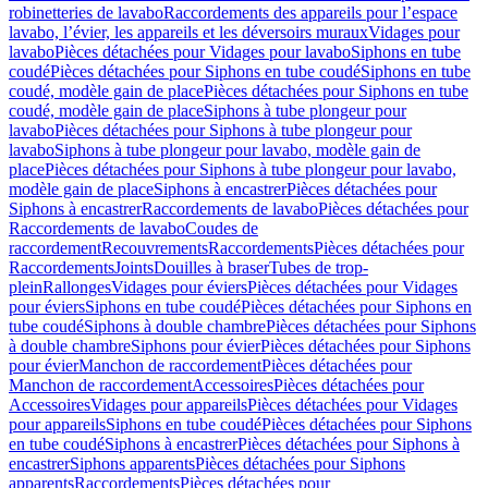
robinetteries de lavabo
Raccordements des appareils pour l’espace
lavabo, l’évier, les appareils et les déversoirs muraux
Vidages pour
lavabo
Pièces détachées pour Vidages pour lavabo
Siphons en tube
coudé
Pièces détachées pour Siphons en tube coudé
Siphons en tube
coudé, modèle gain de place
Pièces détachées pour Siphons en tube
coudé, modèle gain de place
Siphons à tube plongeur pour
lavabo
Pièces détachées pour Siphons à tube plongeur pour
lavabo
Siphons à tube plongeur pour lavabo, modèle gain de
place
Pièces détachées pour Siphons à tube plongeur pour lavabo,
modèle gain de place
Siphons à encastrer
Pièces détachées pour
Siphons à encastrer
Raccordements de lavabo
Pièces détachées pour
Raccordements de lavabo
Coudes de
raccordement
Recouvrements
Raccordements
Pièces détachées pour
Raccordements
Joints
Douilles à braser
Tubes de trop-
plein
Rallonges
Vidages pour éviers
Pièces détachées pour Vidages
pour éviers
Siphons en tube coudé
Pièces détachées pour Siphons en
tube coudé
Siphons à double chambre
Pièces détachées pour Siphons
à double chambre
Siphons pour évier
Pièces détachées pour Siphons
pour évier
Manchon de raccordement
Pièces détachées pour
Manchon de raccordement
Accessoires
Pièces détachées pour
Accessoires
Vidages pour appareils
Pièces détachées pour Vidages
pour appareils
Siphons en tube coudé
Pièces détachées pour Siphons
en tube coudé
Siphons à encastrer
Pièces détachées pour Siphons à
encastrer
Siphons apparents
Pièces détachées pour Siphons
apparents
Raccordements
Pièces détachées pour