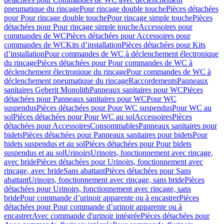
pneumatique du rinçage
Pour rinçage double touche
Pièces détachées
pour Pour rinçage double touche
Pour rinçage simple touche
Pièces
détachées pour Pour rinçage simple touche
Accessoires pour
commandes de WC
Pièces détachées pour Accessoires pour
commandes de WC
Kits d’installation
Pièces détachées pour Kits
d’installation
Pour commandes de WC à déclenchement électronique
du rinçage
Pièces détachées pour Pour commandes de WC à
déclenchement électronique du rinçage
Pour commandes de WC à
déclenchement pneumatique du rinçage
Raccordements
Panneaux
sanitaires Geberit Monolith
Panneaux sanitaires pour WC
Pièces
détachées pour Panneaux sanitaires pour WC
Pour WC
suspendus
Pièces détachées pour Pour WC suspendus
Pour WC au
sol
Pièces détachées pour Pour WC au sol
Accessoires
Pièces
détachées pour Accessoires
Consommables
Panneaux sanitaires pour
bidets
Pièces détachées pour Panneaux sanitaires pour bidets
Pour
bidets suspendus et au sol
Pièces détachées pour Pour bidets
suspendus et au sol
Urinoirs
Urinoirs, fonctionnement avec rinçage,
avec bride
Pièces détachées pour Urinoirs, fonctionnement avec
rinçage, avec bride
Sans abattant
Pièces détachées pour Sans
abattant
Urinoirs, fonctionnement avec rinçage, sans bride
Pièces
détachées pour Urinoirs, fonctionnement avec rinçage, sans
bride
Pour commande d’urinoir apparente ou à encastrer
Pièces
détachées pour Pour commande d’urinoir apparente ou à
encastrer
Avec commande d'urinoir intégrée
Pièces détachées pour