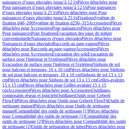
naissances d’eaux pluviales jusqu’à 12 l/s
Pièces détachées pour
Pour naissances d’eaux pluviales jusqu’à 12 l/s
Pour naissances
d’eaux pluviales jusqu’à 25 l/s
Pièces détachées pour Pour
naissances d’eaux pluviales jusqu’à 25 l/s
Fixations
Système de
fixation d40–200
Système de fixation d250–315
Accessoires
Pièces
détachées pour Accessoires
Pour naissances
Pièces détachées pour
Pour naissances
Pour fixations
Évacuation des eaux de toiture
conventionnelle
Naissances d'eaux pluviales
Pièces détachées pour
Naissances d'eaux pluviales
Raccords au pare-vapeur
Pièces
détachées pour Raccords au pare-vapeur
Accessoires
Pièces
détachées pour Accessoires
Évacuation des sols
Evacuation de
surface pour l'intérieur et l'extérieur
Pièces détachées pour
Evacuation de surface pour l'intérieur et l'extérieur
Siphons de sol
pour balcons et terrasses, 10 x 10 cm
Pièces détachées pour Siphons
de sol pour balcons et terrasses, 10 x 10 cm
Siphons de sol 13 x 13
cm
Pièces détachées pour Siphons de sol 13 x 13 cm
Grilles-avaloirs
15 x 15 cm
Pièces détachées pour Grilles-avaloirs 15 x 15
cm
Accessoires
Pièces détachées pour Accessoires
Outillages,
composants réseau et logiciels
Outillages
Outils pour Geberit
FlowFit
Pièces détachées pour Outils pour Geberit FlowFit
Outils de
sertissage manuel
Pièces détachées pour Outils de sertissage
manuel
Compatibilité des outils de sertissage [1]
Pièces détachées
pour Compatibilité des outils de sertissage [1]
Compatibilité des
outils de sertissage [2]
Pièces détachées pour Compatibilité des outils
de sertissage [2]
Outils de préparation de tubes
Pièces détachées pour