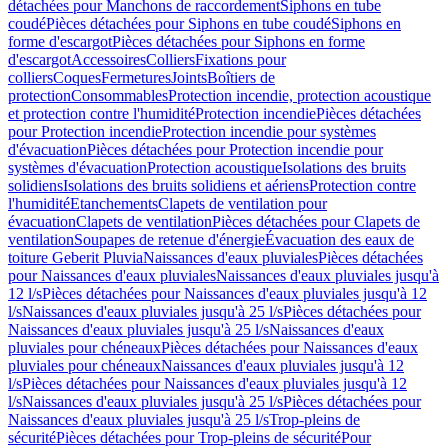
détachées pour Manchons de raccordement
Siphons en tube
coudé
Pièces détachées pour Siphons en tube coudé
Siphons en
forme d'escargot
Pièces détachées pour Siphons en forme
d'escargot
Accessoires
Colliers
Fixations pour
colliers
Coques
Fermetures
Joints
Boîtiers de
protection
Consommables
Protection incendie, protection acoustique
et protection contre l'humidité
Protection incendie
Pièces détachées
pour Protection incendie
Protection incendie pour systèmes
d'évacuation
Pièces détachées pour Protection incendie pour
systèmes d'évacuation
Protection acoustique
Isolations des bruits
solidiens
Isolations des bruits solidiens et aériens
Protection contre
l'humidité
Etanchements
Clapets de ventilation pour
évacuation
Clapets de ventilation
Pièces détachées pour Clapets de
ventilation
Soupapes de retenue d'énergie
Évacuation des eaux de
toiture Geberit Pluvia
Naissances d'eaux pluviales
Pièces détachées
pour Naissances d'eaux pluviales
Naissances d'eaux pluviales jusqu'à
12 l/s
Pièces détachées pour Naissances d'eaux pluviales jusqu'à 12
l/s
Naissances d'eaux pluviales jusqu'à 25 l/s
Pièces détachées pour
Naissances d'eaux pluviales jusqu'à 25 l/s
Naissances d'eaux
pluviales pour chéneaux
Pièces détachées pour Naissances d'eaux
pluviales pour chéneaux
Naissances d'eaux pluviales jusqu'à 12
l/s
Pièces détachées pour Naissances d'eaux pluviales jusqu'à 12
l/s
Naissances d'eaux pluviales jusqu'à 25 l/s
Pièces détachées pour
Naissances d'eaux pluviales jusqu'à 25 l/s
Trop-pleins de
sécurité
Pièces détachées pour Trop-pleins de sécurité
Pour