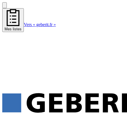
Vers « geberit.fr »
Mes listes