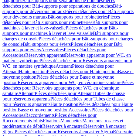
baignoires
Bâti-supports pour séparations de douches
Pièces
détachées pour Bâti-supports pour séparations de douches
Bâti-
supports pour déversoirs muraux
Pièces détachées pour Bâti-supports
pour déversoirs muraux
Bâti-supports pour robinetteries
Pièces
détachées pour Bâti-supports pour robinetteries
Bâti-supports pour
machines à laver et lave-vaisselle
Pièces détachées pour Bâti-
supports pour machines à laver et lave-vaisselle
Bâti-supports pour
charges de console
Pièces détachées pour Bâti-supports pour charges
de console
Bâti-supports pour éviers
Pièces détachées pour Bâti-
supports pour éviers
Accessoires
Pièces détachées pour
Accessoires
Réservoirs apparents
Réservoirs apparents pour WC, en
matière synthétique
Pièces détachées pour Réservoirs apparents pour
WC, en matière synthétique
Attenant
Pièces détachées pour
Attenant
Haute position
Pièces détachées pour Haute position
Basse et
moyenne position
Pièces détachées pour Basse et moyenne
position
Réservoirs apparents pour WC, en céramique sanitaire
Pièces
détachées pour Réservoirs apparents pour WC, en céramique
sanitaire
Attenant
Pièces détachées pour Attenant
Tubes de chasse
pour réservoirs apparents
Pièces détachées pour Tubes de chasse
pour réservoirs apparents
Haute position
Pièces détachées pour Haute
position
Basse et moyenne position
Accessoires
Pièces détachées pour
Accessoires
Raccordements
Pièces détachées pour
Raccordements
Joints
Fixations
Manchettes
Mamelons, rosaces et
modérateurs de débit
Réservoirs à encastrer
Réservoirs à encastrer
Sigma
Pièces détachées pour Réservoirs à encastrer Sigma
Réservoirs