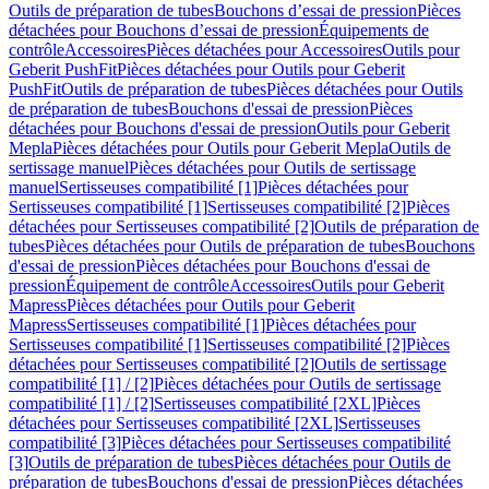
Outils de préparation de tubes
Bouchons d’essai de pression
Pièces
détachées pour Bouchons d’essai de pression
Équipements de
contrôle
Accessoires
Pièces détachées pour Accessoires
Outils pour
Geberit PushFit
Pièces détachées pour Outils pour Geberit
PushFit
Outils de préparation de tubes
Pièces détachées pour Outils
de préparation de tubes
Bouchons d'essai de pression
Pièces
détachées pour Bouchons d'essai de pression
Outils pour Geberit
Mepla
Pièces détachées pour Outils pour Geberit Mepla
Outils de
sertissage manuel
Pièces détachées pour Outils de sertissage
manuel
Sertisseuses compatibilité [1]
Pièces détachées pour
Sertisseuses compatibilité [1]
Sertisseuses compatibilité [2]
Pièces
détachées pour Sertisseuses compatibilité [2]
Outils de préparation de
tubes
Pièces détachées pour Outils de préparation de tubes
Bouchons
d'essai de pression
Pièces détachées pour Bouchons d'essai de
pression
Équipement de contrôle
Accessoires
Outils pour Geberit
Mapress
Pièces détachées pour Outils pour Geberit
Mapress
Sertisseuses compatibilité [1]
Pièces détachées pour
Sertisseuses compatibilité [1]
Sertisseuses compatibilité [2]
Pièces
détachées pour Sertisseuses compatibilité [2]
Outils de sertissage
compatibilité [1] / [2]
Pièces détachées pour Outils de sertissage
compatibilité [1] / [2]
Sertisseuses compatibilité [2XL]
Pièces
détachées pour Sertisseuses compatibilité [2XL]
Sertisseuses
compatibilité [3]
Pièces détachées pour Sertisseuses compatibilité
[3]
Outils de préparation de tubes
Pièces détachées pour Outils de
préparation de tubes
Bouchons d'essai de pression
Pièces détachées