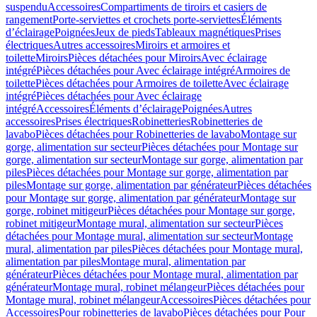
suspendu
Accessoires
Compartiments de tiroirs et casiers de
rangement
Porte-serviettes et crochets porte-serviettes
Éléments
d’éclairage
Poignées
Jeux de pieds
Tableaux magnétiques
Prises
électriques
Autres accessoires
Miroirs et armoires et
toilette
Miroirs
Pièces détachées pour Miroirs
Avec éclairage
intégré
Pièces détachées pour Avec éclairage intégré
Armoires de
toilette
Pièces détachées pour Armoires de toilette
Avec éclairage
intégré
Pièces détachées pour Avec éclairage
intégré
Accessoires
Éléments d’éclairage
Poignées
Autres
accessoires
Prises électriques
Robinetteries
Robinetteries de
lavabo
Pièces détachées pour Robinetteries de lavabo
Montage sur
gorge, alimentation sur secteur
Pièces détachées pour Montage sur
gorge, alimentation sur secteur
Montage sur gorge, alimentation par
piles
Pièces détachées pour Montage sur gorge, alimentation par
piles
Montage sur gorge, alimentation par générateur
Pièces détachées
pour Montage sur gorge, alimentation par générateur
Montage sur
gorge, robinet mitigeur
Pièces détachées pour Montage sur gorge,
robinet mitigeur
Montage mural, alimentation sur secteur
Pièces
détachées pour Montage mural, alimentation sur secteur
Montage
mural, alimentation par piles
Pièces détachées pour Montage mural,
alimentation par piles
Montage mural, alimentation par
générateur
Pièces détachées pour Montage mural, alimentation par
générateur
Montage mural, robinet mélangeur
Pièces détachées pour
Montage mural, robinet mélangeur
Accessoires
Pièces détachées pour
Accessoires
Pour robinetteries de lavabo
Pièces détachées pour Pour