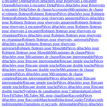
à encastrer Omega
Pièces détachées pour Réservoirs à encastrer
Omega
Réservoirs à encastrer Delta
Pièces détachées pour Réservoirs
à encastrer Delta
Tubes de chasse
Accessoires
Mécanismes de chasse
et robinets flotteurs
Robinets flotteurs
Pièces détachées pour Robinets
flotteurs
Robinets flotteurs pour réservoirs apparents
Pièces détachées
pour Robinets flotteurs pour réservoirs apparents
Robinets flotteurs
pour réservoirs à encastrer
Pièces détachées pour Robinets flotteurs
pour réservoirs à encastrer
Robinets flotteurs pour réservoirs en
céramique
Pièces détachées pour Robinets flotteurs pour réservoirs
en céramique
Robinets flotteurs pour réservoirs, universels
Pièces
détachées pour Robinets flotteurs pour réservoirs,
universels
Robinets flotteurs pour Monolith
Pièces détachées pour
Robinets flotteurs pour Monolith
Mécanismes de chasse
Pièces
détachées pour Mécanismes de chasse
Rinçage interrompable
Pièces
détachées pour Rinçage interrompable
Rinçage simple touche
Pièces
détachées pour Rinçage simple touche
Rinçage double touche
Pièces
détachées pour Rinçage double touche
Mécanismes de chasse
complets
Pièces détachées pour Mécanismes de chasse
complets
Rinçage interrompable
Pièces détachées pour Rinçage
interrompable
Rinçage simple touche
Pièces détachées pour Rinçage
simple touche
Rinçage double touche
Pièces détachées pour Rinçage
double touche
Systèmes de canalisation pour l’alimentation
Geberit
FlowFit
Tubes ML
Tubes ML pour chauffage
Raccords
Pièces
détachées pour Raccords
Manchons
Réductions
Coudes
Tés
Raccords
indémontables
Transitions et raccords, démontables
Pièces détachées