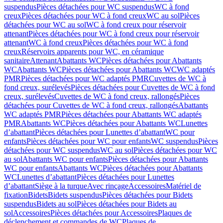
suspendus
Pièces détachées pour WC suspendus
WC à fond
creux
Pièces détachées pour WC à fond creux
WC au sol
Pièces
détachées pour WC au sol
WC à fond creux pour réservoir
attenant
Pièces détachées pour WC à fond creux pour réservoir
attenant
WC à fond creux
Pièces détachées pour WC à fond
creux
Réservoirs apparents pour WC, en céramique
sanitaire
Attenant
Abattants WC
Pièces détachées pour Abattants
WC
Abattants WC
Pièces détachées pour Abattants WC
WC adaptés
PMR
Pièces détachées pour WC adaptés PMR
Cuvettes de WC à
fond creux, surélevés
Pièces détachées pour Cuvettes de WC à fond
creux, surélevés
Cuvettes de WC à fond creux, rallongés
Pièces
détachées pour Cuvettes de WC à fond creux, rallongés
Abattants
WC adaptés PMR
Pièces détachées pour Abattants WC adaptés
PMR
Abattants WC
Pièces détachées pour Abattants WC
Lunettes
d’abattant
Pièces détachées pour Lunettes d’abattant
WC pour
enfants
Pièces détachées pour WC pour enfants
WC suspendus
Pièces
détachées pour WC suspendus
WC au sol
Pièces détachées pour WC
au sol
Abattants WC pour enfants
Pièces détachées pour Abattants
WC pour enfants
Abattants WC
Pièces détachées pour Abattants
WC
Lunettes d’abattant
Pièces détachées pour Lunettes
d’abattant
Siège à la turque
Avec rinçage
Accessoires
Matériel de
fixation
Bidets
Bidets suspendus
Pièces détachées pour Bidets
suspendus
Bidets au sol
Pièces détachées pour Bidets au
sol
Accessoires
Pièces détachées pour Accessoires
Plaques de
déclenchement et commandes de WC
Plaques de