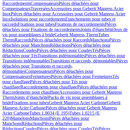
Raccordements
Compensateurs
Pièces détachées pour
Compensateurs
Traversées
Accessoires pour Geberit Mapress Acier
Inox
Pièces détachées pour Accessoires pour Geberit Mapress Acier
Inox
Isolations pour raccordements
Etanchements pour tubes et
raccords
Fixations pour tubes
Fixations de raccordements
Pièces
détachées pour Fixations de raccordements
Joints d'étanchéité
Jeux de
vis pour assemblages à bride
Geberit Mapress Therm
Tubes
Therm
Raccords
Pièces détachées pour Raccords
Manchons
Pièces
détachées pour Manchons
Réductions
Pièces détachées pour
Réductions
Coudes
Pièces détachées pour Coudes
Tés
Pièces
détachées pour Tés
Transitions indémontables
Pièces détachées pour
Transitions indémontables
Transitions et raccords, démontables
Pièces
détachées pour Transitions et raccords,
démontables
Compensateurs
Pièces détachées pour
Compensateurs
Fermetures
Pièces détachées pour Fermetures
Tés
pour chauffage
Pièces détachées pour Tés pour
chauffage
Raccordements pour chauffage
Pièces détachées pour
Raccordements pour chauffage
Accessoires pour Geberit Mapress
Therm
Joints d’étanchéité
Packs de vis pour assemblages à
bride
Fixations pour tubes
Geberit Mapress Acier Carbone
Geberit
Mapress Acier Carbone
Pièces détachées pour Geberit Mapress
Acier Carbone
Tubes 1.0034 (E 195)
Tubes 1.0215 (E
220)
Mamelons
Manchons
Pièces détachées pour
Manchons
Réductions
Pièces détachées pour
Réductions
Coudes
Pièces détachées pour Coudes
Tés
Pièces