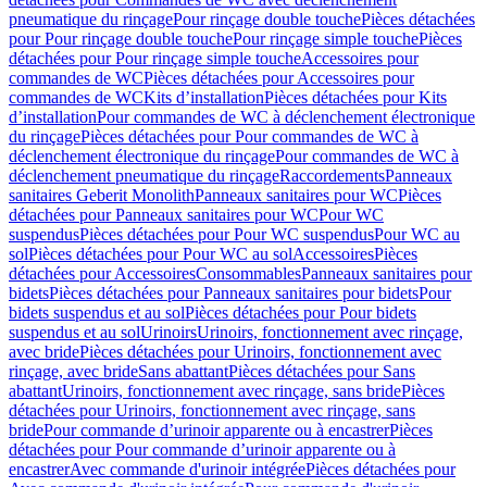
pneumatique du rinçage
Pour rinçage double touche
Pièces détachées
pour Pour rinçage double touche
Pour rinçage simple touche
Pièces
détachées pour Pour rinçage simple touche
Accessoires pour
commandes de WC
Pièces détachées pour Accessoires pour
commandes de WC
Kits d’installation
Pièces détachées pour Kits
d’installation
Pour commandes de WC à déclenchement électronique
du rinçage
Pièces détachées pour Pour commandes de WC à
déclenchement électronique du rinçage
Pour commandes de WC à
déclenchement pneumatique du rinçage
Raccordements
Panneaux
sanitaires Geberit Monolith
Panneaux sanitaires pour WC
Pièces
détachées pour Panneaux sanitaires pour WC
Pour WC
suspendus
Pièces détachées pour Pour WC suspendus
Pour WC au
sol
Pièces détachées pour Pour WC au sol
Accessoires
Pièces
détachées pour Accessoires
Consommables
Panneaux sanitaires pour
bidets
Pièces détachées pour Panneaux sanitaires pour bidets
Pour
bidets suspendus et au sol
Pièces détachées pour Pour bidets
suspendus et au sol
Urinoirs
Urinoirs, fonctionnement avec rinçage,
avec bride
Pièces détachées pour Urinoirs, fonctionnement avec
rinçage, avec bride
Sans abattant
Pièces détachées pour Sans
abattant
Urinoirs, fonctionnement avec rinçage, sans bride
Pièces
détachées pour Urinoirs, fonctionnement avec rinçage, sans
bride
Pour commande d’urinoir apparente ou à encastrer
Pièces
détachées pour Pour commande d’urinoir apparente ou à
encastrer
Avec commande d'urinoir intégrée
Pièces détachées pour