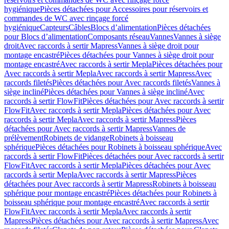
hygiénique
Pièces détachées pour Accessoires pour réservoirs et
commandes de WC avec rinçage forcé
hygiénique
Capteurs
Câbles
Blocs d’alimentation
Pièces détachées
pour Blocs d’alimentation
Composants réseau
Vannes
Vannes à siège
droit
Avec raccords à sertir Mapress
Vannes à siège droit pour
montage encastré
Pièces détachées pour Vannes à siège droit pour
montage encastré
Avec raccords à sertir Mepla
Pièces détachées pour
Avec raccords à sertir Mepla
Avec raccords à sertir Mapress
Avec
raccords filetés
Pièces détachées pour Avec raccords filetés
Vannes à
siège incliné
Pièces détachées pour Vannes à siège incliné
Avec
raccords à sertir FlowFit
Pièces détachées pour Avec raccords à sertir
FlowFit
Avec raccords à sertir Mepla
Pièces détachées pour Avec
raccords à sertir Mepla
Avec raccords à sertir Mapress
Pièces
détachées pour Avec raccords à sertir Mapress
Vannes de
prélèvement
Robinets de vidange
Robinets à boisseau
sphérique
Pièces détachées pour Robinets à boisseau sphérique
Avec
raccords à sertir FlowFit
Pièces détachées pour Avec raccords à sertir
FlowFit
Avec raccords à sertir Mepla
Pièces détachées pour Avec
raccords à sertir Mepla
Avec raccords à sertir Mapress
Pièces
détachées pour Avec raccords à sertir Mapress
Robinets à boisseau
sphérique pour montage encastré
Pièces détachées pour Robinets à
boisseau sphérique pour montage encastré
Avec raccords à sertir
FlowFit
Avec raccords à sertir Mepla
Avec raccords à sertir
Mapress
Pièces détachées pour Avec raccords à sertir Mapress
Avec