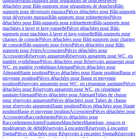
baignoires
Bâti-supports pour séparations de douches
Pièces
détachées pour Bâti-supports pour séparations de douches
Bâti-
supports pour déversoirs muraux
Pièces détachées pour Bâti-supports
pour déversoirs muraux
Bâti-supports pour robinetteries
Pièces
détachées pour Bâti-supports pour robinetteries
Bâti-supports pour
machines à laver et lave-vaisselle
Pièces détachées pour Bâti-
supports pour machines à laver et lave-vaisselle
Bâti-supports pour
charges de console
Pièces détachées pour Bâti-supports pour charges
de console
Bâti-supports pour éviers
Pièces détachées pour Bâti-
supports pour éviers
Accessoires
Pièces détachées pour
Accessoires
Réservoirs apparents
Réservoirs apparents pour WC, en
matière synthétique
Pièces détachées pour Réservoirs apparents pour
WC, en matière synthétique
Attenant
Pièces détachées pour
Attenant
Haute position
Pièces détachées pour Haute position
Basse et
moyenne position
Pièces détachées pour Basse et moyenne
position
Réservoirs apparents pour WC, en céramique sanitaire
Pièces
détachées pour Réservoirs apparents pour WC, en céramique
sanitaire
Attenant
Pièces détachées pour Attenant
Tubes de chasse
pour réservoirs apparents
Pièces détachées pour Tubes de chasse
pour réservoirs apparents
Haute position
Pièces détachées pour Haute
position
Basse et moyenne position
Accessoires
Pièces détachées pour
Accessoires
Raccordements
Pièces détachées pour
Raccordements
Joints
Fixations
Manchettes
Mamelons, rosaces et
modérateurs de débit
Réservoirs à encastrer
Réservoirs à encastrer
Sigma
Pièces détachées pour Réservoirs à encastrer Sigma
Réservoirs