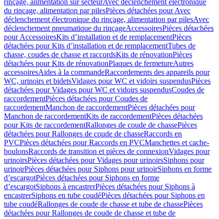
rinçage, alimentation sur secteur
Avec déclenchement électronique
du rinçage, alimentation par piles
Pièces détachées pour Avec
déclenchement électronique du rinçage, alimentation par piles
Avec
déclenchement pneumatique du rinçage
Accessoires
Pièces détachées
pour Accessoires
Kits d’installation et de remplacement
Pièces
détachées pour Kits d’installation et de remplacement
Tubes de
chasse, coudes de chasse et raccords
Kits de rénovation
Pièces
détachées pour Kits de rénovation
Plaques de fermeture
Autres
accessoires
Aides à la commande
Raccordements des appareils pour
WC, urinoirs et bidets
Vidages pour WC et vidoirs suspendus
Pièces
détachées pour Vidages pour WC et vidoirs suspendus
Coudes de
raccordement
Pièces détachées pour Coudes de
raccordement
Manchon de raccordement
Pièces détachées pour
Manchon de raccordement
Kits de raccordement
Pièces détachées
pour Kits de raccordement
Rallonges de coude de chasse
Pièces
détachées pour Rallonges de coude de chasse
Raccords en
PVC
Pièces détachées pour Raccords en PVC
Manchettes et cache-
boulons
Raccords de transition et pièces de connexion
Vidages pour
urinoirs
Pièces détachées pour Vidages pour urinoirs
Siphons pour
urinoir
Pièces détachées pour Siphons pour urinoir
Siphons en forme
d’escargot
Pièces détachées pour Siphons en forme
d’escargot
Siphons à encastrer
Pièces détachées pour Siphons à
encastrer
Siphons en tube coudé
Pièces détachées pour Siphons en
tube coudé
Rallonges de coude de chasse et tube de chasse
Pièces
détachées pour Rallonges de coude de chasse et tube de