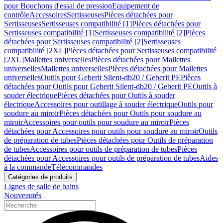
pour Bouchons d'essai de pression
Equipement de
contrôle
Accessoires
Sertisseuses
Pièces détachées pour
Sertisseuses
Sertisseuses compatibilité [1]
Pièces détachées pour
Sertisseuses compatibilité [1]
Sertisseuses compatibilité [2]
Pièces
détachées pour Sertisseuses compatibilité [2]
Sertisseuses
compatibilité [2XL]
Pièces détachées pour Sertisseuses compatibilité
[2XL]
Mallettes universelles
Pièces détachées pour Mallettes
universelles
Mallettes universelles
Pièces détachées pour Mallettes
universelles
Outils pour Geberit Silent-db20 / Geberit PE
Pièces
détachées pour Outils pour Geberit Silent-db20 / Geberit PE
Outils à
souder électrique
Pièces détachées pour Outils à souder
électrique
Accessoires pour outillage à souder électrique
Outils pour
soudure au miroir
Pièces détachées pour Outils pour soudure au
miroir
Accessoires pour outils pour soudure au miroir
Pièces
détachées pour Accessoires pour outils pour soudure au miroir
Outils
de préparation de tubes
Pièces détachées pour Outils de préparation
de tubes
Accessoires pour outils de préparation de tubes
Pièces
détachées pour Accessoires pour outils de préparation de tubes
Aides
à la commande
Télécommandes
Catégories de produits
Lignes de salle de bains
Nouveautés