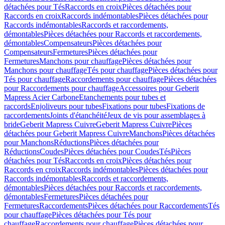
détachées pour Tés
Raccords en croix
Pièces détachées pour
Raccords en croix
Raccords indémontables
Pièces détachées pour
Raccords indémontables
Raccords et raccordements,
démontables
Pièces détachées pour Raccords et raccordements,
démontables
Compensateurs
Pièces détachées pour
Compensateurs
Fermetures
Pièces détachées pour
Fermetures
Manchons pour chauffage
Pièces détachées pour
Manchons pour chauffage
Tés pour chauffage
Pièces détachées pour
Tés pour chauffage
Raccordements pour chauffage
Pièces détachées
pour Raccordements pour chauffage
Accessoires pour Geberit
Mapress Acier Carbone
Etanchements pour tubes et
raccords
Enjoliveurs pour tubes
Fixations pour tubes
Fixations de
raccordements
Joints d'étanchéité
Jeux de vis pour assemblages à
bride
Geberit Mapress Cuivre
Geberit Mapress Cuivre
Pièces
détachées pour Geberit Mapress Cuivre
Manchons
Pièces détachées
pour Manchons
Réductions
Pièces détachées pour
Réductions
Coudes
Pièces détachées pour Coudes
Tés
Pièces
détachées pour Tés
Raccords en croix
Pièces détachées pour
Raccords en croix
Raccords indémontables
Pièces détachées pour
Raccords indémontables
Raccords et raccordements,
démontables
Pièces détachées pour Raccords et raccordements,
démontables
Fermetures
Pièces détachées pour
Fermetures
Raccordements
Pièces détachées pour Raccordements
Tés
pour chauffage
Pièces détachées pour Tés pour
chauffage
Raccordements pour chauffage
Pièces détachées pour