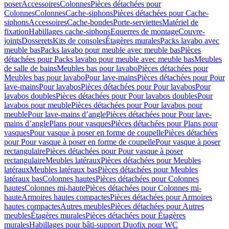
poser
Accessoires
Colonnes
Pièces détachées pour
Colonnes
Colonnes
Cache-siphons
Pièces détachées pour Cache-
siphons
Accessoires
Cache-bondes
Porte-serviettes
Matériel de
fixation
Habillages cache-siphons
Equerres de montage
Couvre-
joints
Dosserets
Kits de consoles
Étagères murales
Packs lavabo avec
meuble bas
Packs lavabo pour meuble avec meuble bas
Pièces
détachées pour Packs lavabo pour meuble avec meuble bas
Meubles
de salle de bains
Meubles bas pour lavabo
Pièces détachées pour
Meubles bas pour lavabo
Pour lave-mains
Pièces détachées pour Pour
lave-mains
Pour lavabos
Pièces détachées pour Pour lavabos
Pour
lavabos doubles
Pièces détachées pour Pour lavabos doubles
Pour
lavabos pour meuble
Pièces détachées pour Pour lavabos pour
meuble
Pour lave-mains d’angle
Pièces détachées pour Pour lave-
mains d’angle
Plans pour vasques
Pièces détachées pour Plans pour
vasques
Pour vasque à poser en forme de coupelle
Pièces détachées
pour Pour vasque à poser en forme de coupelle
Pour vasque à poser
rectangulaire
Pièces détachées pour Pour vasque à poser
rectangulaire
Meubles latéraux
Pièces détachées pour Meubles
latéraux
Meubles latéraux bas
Pièces détachées pour Meubles
latéraux bas
Colonnes hautes
Pièces détachées pour Colonnes
hautes
Colonnes mi-haute
Pièces détachées pour Colonnes mi-
haute
Armoires hautes compactes
Pièces détachées pour Armoires
hautes compactes
Autres meubles
Pièces détachées pour Autres
meubles
Étagères murales
Pièces détachées pour Étagères
murales
Habillages pour bâti-support Duofix pour WC