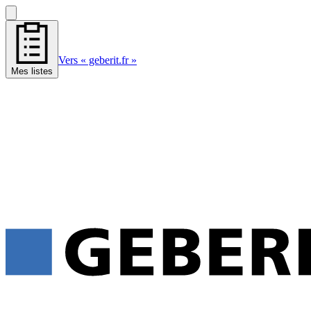
Vers « geberit.fr »
Mes listes