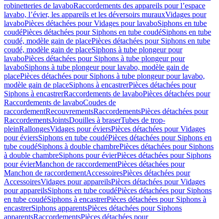
robinetteries de lavabo
Raccordements des appareils pour l’espace
lavabo, l’évier, les appareils et les déversoirs muraux
Vidages pour
lavabo
Pièces détachées pour Vidages pour lavabo
Siphons en tube
coudé
Pièces détachées pour Siphons en tube coudé
Siphons en tube
coudé, modèle gain de place
Pièces détachées pour Siphons en tube
coudé, modèle gain de place
Siphons à tube plongeur pour
lavabo
Pièces détachées pour Siphons à tube plongeur pour
lavabo
Siphons à tube plongeur pour lavabo, modèle gain de
place
Pièces détachées pour Siphons à tube plongeur pour lavabo,
modèle gain de place
Siphons à encastrer
Pièces détachées pour
Siphons à encastrer
Raccordements de lavabo
Pièces détachées pour
Raccordements de lavabo
Coudes de
raccordement
Recouvrements
Raccordements
Pièces détachées pour
Raccordements
Joints
Douilles à braser
Tubes de trop-
plein
Rallonges
Vidages pour éviers
Pièces détachées pour Vidages
pour éviers
Siphons en tube coudé
Pièces détachées pour Siphons en
tube coudé
Siphons à double chambre
Pièces détachées pour Siphons
à double chambre
Siphons pour évier
Pièces détachées pour Siphons
pour évier
Manchon de raccordement
Pièces détachées pour
Manchon de raccordement
Accessoires
Pièces détachées pour
Accessoires
Vidages pour appareils
Pièces détachées pour Vidages
pour appareils
Siphons en tube coudé
Pièces détachées pour Siphons
en tube coudé
Siphons à encastrer
Pièces détachées pour Siphons à
encastrer
Siphons apparents
Pièces détachées pour Siphons
apparents
Raccordements
Pièces détachées pour