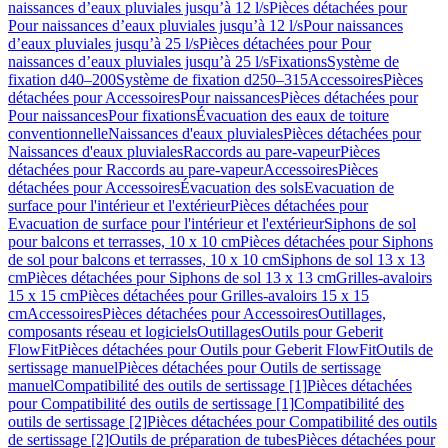
naissances d’eaux pluviales jusqu’à 12 l/s
Pièces détachées pour
Pour naissances d’eaux pluviales jusqu’à 12 l/s
Pour naissances
d’eaux pluviales jusqu’à 25 l/s
Pièces détachées pour Pour
naissances d’eaux pluviales jusqu’à 25 l/s
Fixations
Système de
fixation d40–200
Système de fixation d250–315
Accessoires
Pièces
détachées pour Accessoires
Pour naissances
Pièces détachées pour
Pour naissances
Pour fixations
Évacuation des eaux de toiture
conventionnelle
Naissances d'eaux pluviales
Pièces détachées pour
Naissances d'eaux pluviales
Raccords au pare-vapeur
Pièces
détachées pour Raccords au pare-vapeur
Accessoires
Pièces
détachées pour Accessoires
Évacuation des sols
Evacuation de
surface pour l'intérieur et l'extérieur
Pièces détachées pour
Evacuation de surface pour l'intérieur et l'extérieur
Siphons de sol
pour balcons et terrasses, 10 x 10 cm
Pièces détachées pour Siphons
de sol pour balcons et terrasses, 10 x 10 cm
Siphons de sol 13 x 13
cm
Pièces détachées pour Siphons de sol 13 x 13 cm
Grilles-avaloirs
15 x 15 cm
Pièces détachées pour Grilles-avaloirs 15 x 15
cm
Accessoires
Pièces détachées pour Accessoires
Outillages,
composants réseau et logiciels
Outillages
Outils pour Geberit
FlowFit
Pièces détachées pour Outils pour Geberit FlowFit
Outils de
sertissage manuel
Pièces détachées pour Outils de sertissage
manuel
Compatibilité des outils de sertissage [1]
Pièces détachées
pour Compatibilité des outils de sertissage [1]
Compatibilité des
outils de sertissage [2]
Pièces détachées pour Compatibilité des outils
de sertissage [2]
Outils de préparation de tubes
Pièces détachées pour