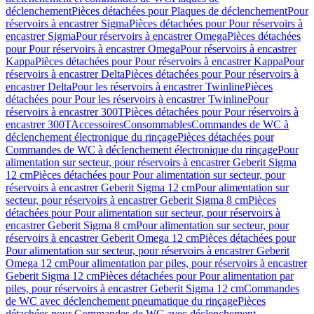
déclenchement
Pièces détachées pour Plaques de déclenchement
Pour
réservoirs à encastrer Sigma
Pièces détachées pour Pour réservoirs à
encastrer Sigma
Pour réservoirs à encastrer Omega
Pièces détachées
pour Pour réservoirs à encastrer Omega
Pour réservoirs à encastrer
Kappa
Pièces détachées pour Pour réservoirs à encastrer Kappa
Pour
réservoirs à encastrer Delta
Pièces détachées pour Pour réservoirs à
encastrer Delta
Pour les réservoirs à encastrer Twinline
Pièces
détachées pour Pour les réservoirs à encastrer Twinline
Pour
réservoirs à encastrer 300T
Pièces détachées pour Pour réservoirs à
encastrer 300T
Accessoires
Consommables
Commandes de WC à
déclenchement électronique du rinçage
Pièces détachées pour
Commandes de WC à déclenchement électronique du rinçage
Pour
alimentation sur secteur, pour réservoirs à encastrer Geberit Sigma
12 cm
Pièces détachées pour Pour alimentation sur secteur, pour
réservoirs à encastrer Geberit Sigma 12 cm
Pour alimentation sur
secteur, pour réservoirs à encastrer Geberit Sigma 8 cm
Pièces
détachées pour Pour alimentation sur secteur, pour réservoirs à
encastrer Geberit Sigma 8 cm
Pour alimentation sur secteur, pour
réservoirs à encastrer Geberit Omega 12 cm
Pièces détachées pour
Pour alimentation sur secteur, pour réservoirs à encastrer Geberit
Omega 12 cm
Pour alimentation par piles, pour réservoirs à encastrer
Geberit Sigma 12 cm
Pièces détachées pour Pour alimentation par
piles, pour réservoirs à encastrer Geberit Sigma 12 cm
Commandes
de WC avec déclenchement pneumatique du rinçage
Pièces
détachées pour Commandes de WC avec déclenchement