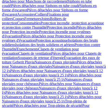
détachées pour Manchons de raccordement
Siphons en tube
coudé
Pièces détachées pour Siphons en tube coudé
Siphons en
forme d'escargot
Pièces détachées pour Siphons en forme
d'escargot
Accessoires
Colliers
Fixations pour
colliers
Coques
Fermetures
Joints
Boîtiers de
protection
Consommables
Protection incendie, protection acoustique
et protection contre l'humidité
Protection incendie
Pièces détachées
pour Protection incendie
Protection incendie pour systèmes
d'évacuation
Pièces détachées pour Protection incendie pour
systèmes d'évacuation
Protection acoustique
Isolations des bruits
solidiens
Isolations des bruits solidiens et aériens
Protection contre
l'humidité
Etanchements
Clapets de ventilation pour
évacuation
Clapets de ventilation
Pièces détachées pour Clapets de
ventilation
Soupapes de retenue d'énergie
Évacuation des eaux de
toiture Geberit Pluvia
Naissances d'eaux pluviales
Pièces détachées
pour Naissances d'eaux pluviales
Naissances d'eaux pluviales jusqu'à
12 l/s
Pièces détachées pour Naissances d'eaux pluviales jusqu'à 12
l/s
Naissances d'eaux pluviales jusqu'à 25 l/s
Pièces détachées pour
Naissances d'eaux pluviales jusqu'à 25 l/s
Naissances d'eaux
pluviales pour chéneaux
Pièces détachées pour Naissances d'eaux
pluviales pour chéneaux
Naissances d'eaux pluviales jusqu'à 12
l/s
Pièces détachées pour Naissances d'eaux pluviales jusqu'à 12
l/s
Naissances d'eaux pluviales jusqu'à 25 l/s
Pièces détachées pour
Naissances d'eaux pluviales jusqu'à 25 l/s
Trop-pleins de
sécurité
Pièces détachées pour Trop-pleins de sécurité
Pour