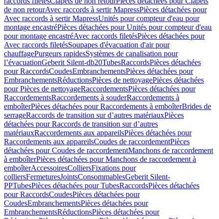
raccords filetés
Clapets de non retour
Pièces détachées pour Clapets
de non retour
Avec raccords à sertir Mapress
Pièces détachées pour
Avec raccords à sertir Mapress
Unités pour compteur d'eau pour
montage encastré
Pièces détachées pour Unités pour compteur d'eau
pour montage encastré
Avec raccords filetés
Pièces détachées pour
Avec raccords filetés
Soupapes d'évacuation d'air pour
chauffage
Purgeurs rapides
Systèmes de canalisation pour
l’évacuation
Geberit Silent-db20
Tubes
Raccords
Pièces détachées
pour Raccords
Coudes
Embranchements
Pièces détachées pour
Embranchements
Réductions
Pièces de nettoyage
Pièces détachées
pour Pièces de nettoyage
Raccordements
Pièces détachées pour
Raccordements
Raccordements à souder
Raccordements à
emboîter
Pièces détachées pour Raccordements à emboîter
Brides de
serrage
Raccords de transition sur d’autres matériaux
Pièces
détachées pour Raccords de transition sur d’autres
matériaux
Raccordements aux appareils
Pièces détachées pour
Raccordements aux appareils
Coudes de raccordement
Pièces
détachées pour Coudes de raccordement
Manchons de raccordement
à emboîter
Pièces détachées pour Manchons de raccordement à
emboîter
Accessoires
Colliers
Fixations pour
colliers
Fermetures
Joints
Consommables
Geberit Silent-
PP
Tubes
Pièces détachées pour Tubes
Raccords
Pièces détachées
pour Raccords
Coudes
Pièces détachées pour
Coudes
Embranchements
Pièces détachées pour
Embranchements
Réductions
Pièces détachées pour