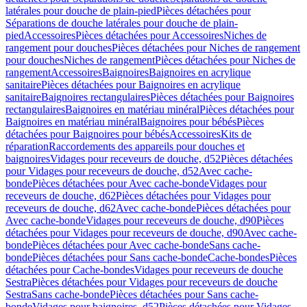
latérales pour douche de plain-pied
Pièces détachées pour
Séparations de douche latérales pour douche de plain-
pied
Accessoires
Pièces détachées pour Accessoires
Niches de
rangement pour douches
Pièces détachées pour Niches de rangement
pour douches
Niches de rangement
Pièces détachées pour Niches de
rangement
Accessoires
Baignoires
Baignoires en acrylique
sanitaire
Pièces détachées pour Baignoires en acrylique
sanitaire
Baignoires rectangulaires
Pièces détachées pour Baignoires
rectangulaires
Baignoires en matériau minéral
Pièces détachées pour
Baignoires en matériau minéral
Baignoires pour bébés
Pièces
détachées pour Baignoires pour bébés
Accessoires
Kits de
réparation
Raccordements des appareils pour douches et
baignoires
Vidages pour receveurs de douche, d52
Pièces détachées
pour Vidages pour receveurs de douche, d52
Avec cache-
bonde
Pièces détachées pour Avec cache-bonde
Vidages pour
receveurs de douche, d62
Pièces détachées pour Vidages pour
receveurs de douche, d62
Avec cache-bonde
Pièces détachées pour
Avec cache-bonde
Vidages pour receveurs de douche, d90
Pièces
détachées pour Vidages pour receveurs de douche, d90
Avec cache-
bonde
Pièces détachées pour Avec cache-bonde
Sans cache-
bonde
Pièces détachées pour Sans cache-bonde
Cache-bondes
Pièces
détachées pour Cache-bondes
Vidages pour receveurs de douche
Sestra
Pièces détachées pour Vidages pour receveurs de douche
Sestra
Sans cache-bonde
Pièces détachées pour Sans cache-
bonde
Vidages pour baignoires, d52
Pièces détachées pour Vidages