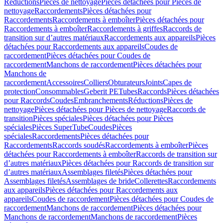
Réductions
Pièces de nettoyage
Pièces détachées pour Pièces de
nettoyage
Raccordements
Pièces détachées pour
Raccordements
Raccordements à emboîter
Pièces détachées pour
Raccordements à emboîter
Raccordements à griffes
Raccords de
transition sur d’autres matériaux
Raccordements aux appareils
Pièces
détachées pour Raccordements aux appareils
Coudes de
raccordement
Pièces détachées pour Coudes de
raccordement
Manchons de raccordement
Pièces détachées pour
Manchons de
raccordement
Accessoires
Colliers
Obturateurs
Joints
Capes de
protection
Consommables
Geberit PE
Tubes
Raccords
Pièces détachées
pour Raccords
Coudes
Embranchements
Réductions
Pièces de
nettoyage
Pièces détachées pour Pièces de nettoyage
Raccords de
transition
Pièces spéciales
Pièces détachées pour Pièces
spéciales
Pièces SuperTube
Coudes
Pièces
spéciales
Raccordements
Pièces détachées pour
Raccordements
Raccords soudés
Raccordements à emboîter
Pièces
détachées pour Raccordements à emboîter
Raccords de transition sur
d’autres matériaux
Pièces détachées pour Raccords de transition sur
d’autres matériaux
Assemblages filetés
Pièces détachées pour
Assemblages filetés
Assemblages de bride
Collerettes
Raccordements
aux appareils
Pièces détachées pour Raccordements aux
appareils
Coudes de raccordement
Pièces détachées pour Coudes de
raccordement
Manchons de raccordement
Pièces détachées pour
Manchons de raccordement
Manchons de raccordement
Pièces