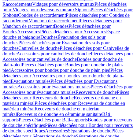
Raccordements
Vidages pour déversoirs muraux
Pièces détachées
pour Vidages pour déversoirs muraux
Siphons
Pièces détachées pour
Siphons
Coudes de raccordement
Pièces détachées pour Coudes de
raccordement
Manchon de raccordement
Pièces détachées pour
Manchon de raccordement
Bondes
Pièces détachées pour
Bondes
Accessoires
Pièces détachées pour Accessoires
Espace
douche et baignoire
Douches
Évacuation des sols pour
douches
Pièces détachées pour Évacuation des sols pour
douches
Canivelles de douche
Pièces détachées pour Canivelles de
douche
Accessoires pour canivelles de douche
Pièces détachées pour
Accessoires pour canivelles de douche
Bondes pour douche de
plain-pied
Pièces détachées pour Bondes pour douche de plain-
pied
Accessoires pour bondes pour douche de plain-pied
Pièces
détachées pour Accessoires pour bondes pour douche de plain-
pied
Evacuations murales
Pièces détachées pour Evacuations
murales
Accessoires pour évacuations murales
Pièces détachées pour
Accessoires pour évacuations murales
Receveurs de douche
Pièces
détachées pour Receveurs de douche
Receveurs de douche en
matériau minéral
Pièces détachées pour Receveurs de douche en
matériau minéral
Receveurs de douche en matériau
minéral
Receveurs de douche en céramique sanitaire
Bâti-
supports
Pièces détachées pour Bâti-supports
Bondes pour receveurs
de douche spécifiques
Pièces détachées pour Bondes pour receveurs
de douche spécifiques
Accessoires
Séparations de douche
Pièces
détachées pour Séparations de douche
Séparations de douche