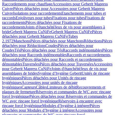
Raccordements pour chauffage
Accessoires pour Geberit Mapress
Cuivre
Pièces détachées pour Accessoires pour Geberit Mapress
Cuivre
Isolations pour raccordements
Etanchements pour tubes et
raccords
Enjoliveurs pour tubes
Fixations pour tubes
Fixations de
raccordements
Pièces détachées pour Fixations de
raccordements
Joints d'étanchéité
Jeux de vis pour assemblages à
bride
Geberit Mapress CuNiFe
Geberit Mapress CuNiFe
Pièces
détachées pour Geberit Mapress CuNiFe
Tubes
2.1972
Manchons
Pièces détachées pour Manchons
Réductions
Pièces
détachées pour Réductions
Coudes
Pièces détachées pour
Coudes
Tés
Pièces détachées pour Tés
Raccords indémontables
Pièces
détachées pour Raccords indémontables
Raccords et raccordements,
démontables
Pièces détachées pour Raccords et raccordements,
démontables
Traversées
Pièces détachées pour Traversées
Accessoires
pour Geberit Mapress CuNiFe
Joints d'étanchéité
Jeux de vis pour
assemblages de brides
Système d’hygiène Geberit
Unités de rinçage
hygiéniques
Pièces détachées pour Unités de rinçage
hygiéniques
Accessoires pour unités de rinçage
hygiéniques
Capteurs
Câbles
Limiteurs de débit
Recouvrements et
plaques de fermeture
Réservoirs et commandes de WC avec rinçage
forcé hygiénique
Pièces détachées pour Réservoirs et commandes de
WC avec rinçage forcé hygiénique
Réservoirs à encastrer avec
rinçage forcé hygiénique
Modules d’hygiène à intégrer
Pièces
détachées pour Modules d’hygiène à intégrer
Accessoires pour
réservoirs et commandes de WC avec rinçage forcé