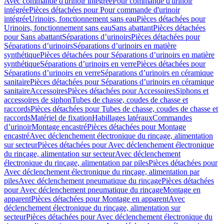
Avec commande d'urinoir intégrée
Pour commande d'urinoir
intégrée
Pièces détachées pour Pour commande d'urinoir
intégrée
Urinoirs, fonctionnement sans eau
Pièces détachées pour
Urinoirs, fonctionnement sans eau
Sans abattant
Pièces détachées
pour Sans abattant
Séparations d’urinoirs
Pièces détachées pour
Séparations d’urinoirs
Séparations d’urinoirs en matière
synthétique
Pièces détachées pour Séparations d’urinoirs en matière
synthétique
Séparations d’urinoirs en verre
Pièces détachées pour
Séparations d’urinoirs en verre
Séparations d’urinoirs en céramique
sanitaire
Pièces détachées pour Séparations d’urinoirs en céramique
sanitaire
Accessoires
Pièces détachées pour Accessoires
Siphons et
accessoires de siphon
Tubes de chasse, coudes de chasse et
raccords
Pièces détachées pour Tubes de chasse, coudes de chasse et
raccords
Matériel de fixation
Habillages latéraux
Commandes
dʼurinoir
Montage encastré
Pièces détachées pour Montage
encastré
Avec déclenchement électronique du rinçage, alimentation
sur secteur
Pièces détachées pour Avec déclenchement électronique
du rinçage, alimentation sur secteur
Avec déclenchement
électronique du rinçage, alimentation par piles
Pièces détachées pour
Avec déclenchement électronique du rinçage, alimentation par
piles
Avec déclenchement pneumatique du rinçage
Pièces détachées
pour Avec déclenchement pneumatique du rinçage
Montage en
apparent
Pièces détachées pour Montage en apparent
Avec
déclenchement électronique du rinçage, alimentation sur
secteur
Pièces détachées pour Avec déclenchement électronique du