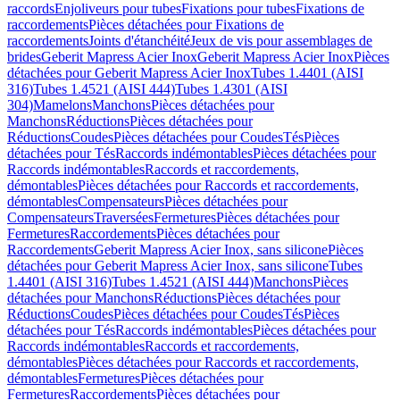
raccords
Enjoliveurs pour tubes
Fixations pour tubes
Fixations de
raccordements
Pièces détachées pour Fixations de
raccordements
Joints d'étanchéité
Jeux de vis pour assemblages de
brides
Geberit Mapress Acier Inox
Geberit Mapress Acier Inox
Pièces
détachées pour Geberit Mapress Acier Inox
Tubes 1.4401 (AISI
316)
Tubes 1.4521 (AISI 444)
Tubes 1.4301 (AISI
304)
Mamelons
Manchons
Pièces détachées pour
Manchons
Réductions
Pièces détachées pour
Réductions
Coudes
Pièces détachées pour Coudes
Tés
Pièces
détachées pour Tés
Raccords indémontables
Pièces détachées pour
Raccords indémontables
Raccords et raccordements,
démontables
Pièces détachées pour Raccords et raccordements,
démontables
Compensateurs
Pièces détachées pour
Compensateurs
Traversées
Fermetures
Pièces détachées pour
Fermetures
Raccordements
Pièces détachées pour
Raccordements
Geberit Mapress Acier Inox, sans silicone
Pièces
détachées pour Geberit Mapress Acier Inox, sans silicone
Tubes
1.4401 (AISI 316)
Tubes 1.4521 (AISI 444)
Manchons
Pièces
détachées pour Manchons
Réductions
Pièces détachées pour
Réductions
Coudes
Pièces détachées pour Coudes
Tés
Pièces
détachées pour Tés
Raccords indémontables
Pièces détachées pour
Raccords indémontables
Raccords et raccordements,
démontables
Pièces détachées pour Raccords et raccordements,
démontables
Fermetures
Pièces détachées pour
Fermetures
Raccordements
Pièces détachées pour