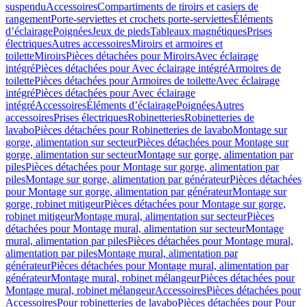
suspendu
Accessoires
Compartiments de tiroirs et casiers de
rangement
Porte-serviettes et crochets porte-serviettes
Éléments
d’éclairage
Poignées
Jeux de pieds
Tableaux magnétiques
Prises
électriques
Autres accessoires
Miroirs et armoires et
toilette
Miroirs
Pièces détachées pour Miroirs
Avec éclairage
intégré
Pièces détachées pour Avec éclairage intégré
Armoires de
toilette
Pièces détachées pour Armoires de toilette
Avec éclairage
intégré
Pièces détachées pour Avec éclairage
intégré
Accessoires
Éléments d’éclairage
Poignées
Autres
accessoires
Prises électriques
Robinetteries
Robinetteries de
lavabo
Pièces détachées pour Robinetteries de lavabo
Montage sur
gorge, alimentation sur secteur
Pièces détachées pour Montage sur
gorge, alimentation sur secteur
Montage sur gorge, alimentation par
piles
Pièces détachées pour Montage sur gorge, alimentation par
piles
Montage sur gorge, alimentation par générateur
Pièces détachées
pour Montage sur gorge, alimentation par générateur
Montage sur
gorge, robinet mitigeur
Pièces détachées pour Montage sur gorge,
robinet mitigeur
Montage mural, alimentation sur secteur
Pièces
détachées pour Montage mural, alimentation sur secteur
Montage
mural, alimentation par piles
Pièces détachées pour Montage mural,
alimentation par piles
Montage mural, alimentation par
générateur
Pièces détachées pour Montage mural, alimentation par
générateur
Montage mural, robinet mélangeur
Pièces détachées pour
Montage mural, robinet mélangeur
Accessoires
Pièces détachées pour
Accessoires
Pour robinetteries de lavabo
Pièces détachées pour Pour