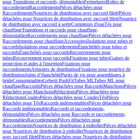
pour Transitions et raccords, démontables
Fermetures
Boîtes de
raccordement
Raccordements
Pièces détachées pour
Raccordements
Nourrices de distribution avec raccord fileté
Pièces
détachées pour Nourrices de distribution avec raccord fileté
Nourrice
de distribution avec raccord à sertir
Compteurs d'eau
Tés pour
chauffage
Transitions et raccords pour chauffage,
démontables
Raccordements pour chauffage
Pièces détachées pour
Raccordements pour chauffage
Accessoires
Isolations pour tubes et
raccords
Isolations pour raccordements
Étanchéités pour tubes et
raccords
Étanchéités pour raccords
Recouvrements pour
tubes
Recouvrement pour raccords
Fixations pour tubes
Gaines de
protection et aides à l'insertion
Fixations pour
raccordements
Armoires de distribution
Fixations pour nourrice de
distribution
Joints d’étanchéité
Packs de vis pour assemblages à
bride
Consommables
Geberit PushFit
Tubes ML
Tubes ML pour
chauffage
Raccords
Pièces détachées pour Raccords
Manchons
Pièces
détachées pour Manchons
Réductions
Pièces détachées pour
Réductions
Coudes
Pièces détachées pour Coudes
Tés
Pièces
détachées pour Tés
Raccords indémontables
Pièces détachées pour
Raccords indémontables
Raccords et raccordements,
démontables
Pièces détachées pour Raccords et raccordements,
démontables
Raccordements
Pièces détachées pour
Raccordements
Nourrices de distribution à emboîter
Pièces détachées
pour Nourrices de distribution à emboîter
Nourrices de distribution
avec raccord fileté
Pièces détachées pour Nourrices de distribution