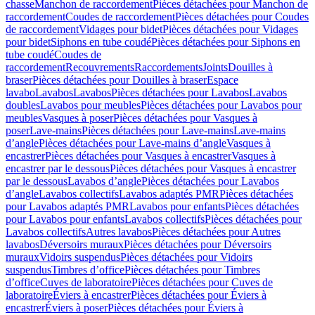
chasse
Manchon de raccordement
Pièces détachées pour Manchon de
raccordement
Coudes de raccordement
Pièces détachées pour Coudes
de raccordement
Vidages pour bidet
Pièces détachées pour Vidages
pour bidet
Siphons en tube coudé
Pièces détachées pour Siphons en
tube coudé
Coudes de
raccordement
Recouvrements
Raccordements
Joints
Douilles à
braser
Pièces détachées pour Douilles à braser
Espace
lavabo
Lavabos
Lavabos
Pièces détachées pour Lavabos
Lavabos
doubles
Lavabos pour meubles
Pièces détachées pour Lavabos pour
meubles
Vasques à poser
Pièces détachées pour Vasques à
poser
Lave-mains
Pièces détachées pour Lave-mains
Lave-mains
d’angle
Pièces détachées pour Lave-mains d’angle
Vasques à
encastrer
Pièces détachées pour Vasques à encastrer
Vasques à
encastrer par le dessous
Pièces détachées pour Vasques à encastrer
par le dessous
Lavabos d’angle
Pièces détachées pour Lavabos
d’angle
Lavabos collectifs
Lavabos adaptés PMR
Pièces détachées
pour Lavabos adaptés PMR
Lavabos pour enfants
Pièces détachées
pour Lavabos pour enfants
Lavabos collectifs
Pièces détachées pour
Lavabos collectifs
Autres lavabos
Pièces détachées pour Autres
lavabos
Déversoirs muraux
Pièces détachées pour Déversoirs
muraux
Vidoirs suspendus
Pièces détachées pour Vidoirs
suspendus
Timbres dʼoffice
Pièces détachées pour Timbres
dʼoffice
Cuves de laboratoire
Pièces détachées pour Cuves de
laboratoire
Éviers à encastrer
Pièces détachées pour Éviers à
encastrer
Éviers à poser
Pièces détachées pour Éviers à