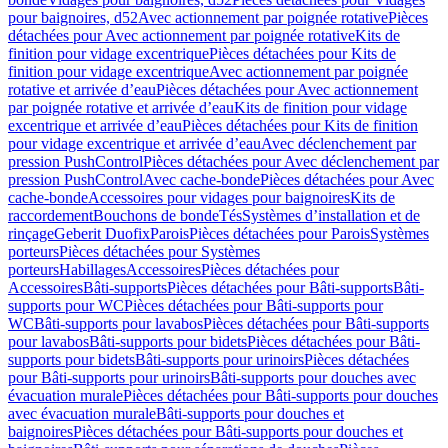
pour baignoires, d52
Avec actionnement par poignée rotative
Pièces
détachées pour Avec actionnement par poignée rotative
Kits de
finition pour vidage excentrique
Pièces détachées pour Kits de
finition pour vidage excentrique
Avec actionnement par poignée
rotative et arrivée d’eau
Pièces détachées pour Avec actionnement
par poignée rotative et arrivée d’eau
Kits de finition pour vidage
excentrique et arrivée d’eau
Pièces détachées pour Kits de finition
pour vidage excentrique et arrivée d’eau
Avec déclenchement par
pression PushControl
Pièces détachées pour Avec déclenchement par
pression PushControl
Avec cache-bonde
Pièces détachées pour Avec
cache-bonde
Accessoires pour vidages pour baignoires
Kits de
raccordement
Bouchons de bonde
Tés
Systèmes d’installation et de
rinçage
Geberit Duofix
Parois
Pièces détachées pour Parois
Systèmes
porteurs
Pièces détachées pour Systèmes
porteurs
Habillages
Accessoires
Pièces détachées pour
Accessoires
Bâti-supports
Pièces détachées pour Bâti-supports
Bâti-
supports pour WC
Pièces détachées pour Bâti-supports pour
WC
Bâti-supports pour lavabos
Pièces détachées pour Bâti-supports
pour lavabos
Bâti-supports pour bidets
Pièces détachées pour Bâti-
supports pour bidets
Bâti-supports pour urinoirs
Pièces détachées
pour Bâti-supports pour urinoirs
Bâti-supports pour douches avec
évacuation murale
Pièces détachées pour Bâti-supports pour douches
avec évacuation murale
Bâti-supports pour douches et
baignoires
Pièces détachées pour Bâti-supports pour douches et