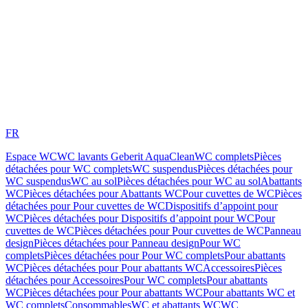
FR
Espace WC
WC lavants Geberit AquaClean
WC complets
Pièces
détachées pour WC complets
WC suspendus
Pièces détachées pour
WC suspendus
WC au sol
Pièces détachées pour WC au sol
Abattants
WC
Pièces détachées pour Abattants WC
Pour cuvettes de WC
Pièces
détachées pour Pour cuvettes de WC
Dispositifs d’appoint pour
WC
Pièces détachées pour Dispositifs d’appoint pour WC
Pour
cuvettes de WC
Pièces détachées pour Pour cuvettes de WC
Panneau
design
Pièces détachées pour Panneau design
Pour WC
complets
Pièces détachées pour Pour WC complets
Pour abattants
WC
Pièces détachées pour Pour abattants WC
Accessoires
Pièces
détachées pour Accessoires
Pour WC complets
Pour abattants
WC
Pièces détachées pour Pour abattants WC
Pour abattants WC et
WC complets
Consommables
WC et abattants WC
WC