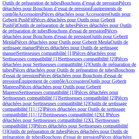
Outils de préparation de tubes
Bouchons d’essai de pression
Pièces
détachées pour Bouchons d’essai de pression
Équipements de
contrôle
Accessoires
Pièces détachées pour Accessoires
Outils pour
Geberit PushFit
Pièces détachées pour Outils pour Geberit
PushFit
Outils de préparation de tubes
Pièces détachées pour Outils
de préparation de tubes
Bouchons d'essai de pression
Pièces
détachées pour Bouchons d'essai de pression
Outils pour Geberit
Mepla
Pièces détachées pour Outils pour Geberit Mepla
Outils de
sertissage manuel
Pièces détachées pour Outils de sertissage
manuel
Sertisseuses compatibilité [1]
Pièces détachées pour
Sertisseuses compatibilité [1]
Sertisseuses compatibilité [2]
Pièces
détachées pour Sertisseuses compatibilité [2]
Outils de préparation de
tubes
Pièces détachées pour Outils de préparation de tubes
Bouchons
d'essai de pression
Pièces détachées pour Bouchons d'essai de
pression
Équipement de contrôle
Accessoires
Outils pour Geberit
Mapress
Pièces détachées pour Outils pour Geberit
Mapress
Sertisseuses compatibilité [1]
Pièces détachées pour
Sertisseuses compatibilité [1]
Sertisseuses compatibilité [2]
Pièces
détachées pour Sertisseuses compatibilité [2]
Outils de sertissage
compatibilité [1] / [2]
Pièces détachées pour Outils de sertissage
compatibilité [1] / [2]
Sertisseuses compatibilité [2XL]
Pièces
détachées pour Sertisseuses compatibilité [2XL]
Sertisseuses
compatibilité [3]
Pièces détachées pour Sertisseuses compatibilité
[3]
Outils de préparation de tubes
Pièces détachées pour Outils de
préparation de tubes
Bouchons d'essai de pression
Pièces détachées