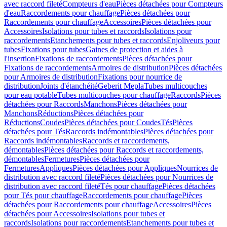
avec raccord fileté
Compteurs d'eau
Pièces détachées pour Compteurs
d'eau
Raccordements pour chauffage
Pièces détachées pour
Raccordements pour chauffage
Accessoires
Pièces détachées pour
Accessoires
Isolations pour tubes et raccords
Isolations pour
raccordements
Etanchements pour tubes et raccords
Enjoliveurs pour
tubes
Fixations pour tubes
Gaines de protection et aides à
l'insertion
Fixations de raccordements
Pièces détachées pour
Fixations de raccordements
Armoires de distribution
Pièces détachées
pour Armoires de distribution
Fixations pour nourrice de
distribution
Joints d'étanchéité
Geberit Mepla
Tubes multicouches
pour eau potable
Tubes multicouches pour chauffage
Raccords
Pièces
détachées pour Raccords
Manchons
Pièces détachées pour
Manchons
Réductions
Pièces détachées pour
Réductions
Coudes
Pièces détachées pour Coudes
Tés
Pièces
détachées pour Tés
Raccords indémontables
Pièces détachées pour
Raccords indémontables
Raccords et raccordements,
démontables
Pièces détachées pour Raccords et raccordements,
démontables
Fermetures
Pièces détachées pour
Fermetures
Appliques
Pièces détachées pour Appliques
Nourrices de
distribution avec raccord fileté
Pièces détachées pour Nourrices de
distribution avec raccord fileté
Tés pour chauffage
Pièces détachées
pour Tés pour chauffage
Raccordements pour chauffage
Pièces
détachées pour Raccordements pour chauffage
Accessoires
Pièces
détachées pour Accessoires
Isolations pour tubes et
raccords
Isolations pour raccordements
Etanchements pour tubes et