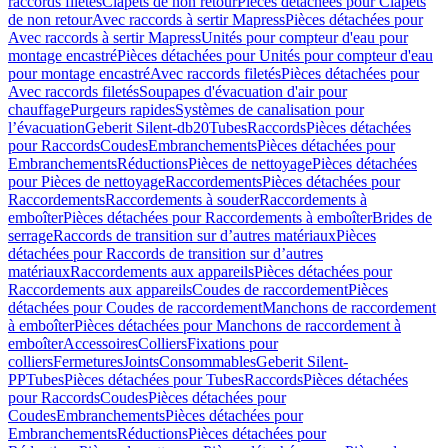
raccords filetés
Clapets de non retour
Pièces détachées pour Clapets
de non retour
Avec raccords à sertir Mapress
Pièces détachées pour
Avec raccords à sertir Mapress
Unités pour compteur d'eau pour
montage encastré
Pièces détachées pour Unités pour compteur d'eau
pour montage encastré
Avec raccords filetés
Pièces détachées pour
Avec raccords filetés
Soupapes d'évacuation d'air pour
chauffage
Purgeurs rapides
Systèmes de canalisation pour
l’évacuation
Geberit Silent-db20
Tubes
Raccords
Pièces détachées
pour Raccords
Coudes
Embranchements
Pièces détachées pour
Embranchements
Réductions
Pièces de nettoyage
Pièces détachées
pour Pièces de nettoyage
Raccordements
Pièces détachées pour
Raccordements
Raccordements à souder
Raccordements à
emboîter
Pièces détachées pour Raccordements à emboîter
Brides de
serrage
Raccords de transition sur d’autres matériaux
Pièces
détachées pour Raccords de transition sur d’autres
matériaux
Raccordements aux appareils
Pièces détachées pour
Raccordements aux appareils
Coudes de raccordement
Pièces
détachées pour Coudes de raccordement
Manchons de raccordement
à emboîter
Pièces détachées pour Manchons de raccordement à
emboîter
Accessoires
Colliers
Fixations pour
colliers
Fermetures
Joints
Consommables
Geberit Silent-
PP
Tubes
Pièces détachées pour Tubes
Raccords
Pièces détachées
pour Raccords
Coudes
Pièces détachées pour
Coudes
Embranchements
Pièces détachées pour
Embranchements
Réductions
Pièces détachées pour