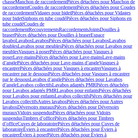
chasse
Manchon de raccordement
Pièces détachées pour Manchon de
raccordement
Coudes de raccordement
Pièces détachées pour Coudes
de raccordement
Vidages pour bidet
Pièces détachées pour Vidages
pour bidet
Siphons en tube coudé
Pièces détachées pour Siphons en
tube coudé
Coudes de
raccordement
Recouvrements
Raccordements
Joints
Douilles à
braser
Pièces détachées pour Douilles à braser
Espace
lavabo
Lavabos
Lavabos
Pièces détachées pour Lavabos
Lavabos
doubles
Lavabos pour meubles
Pièces détachées pour Lavabos pour
meubles
Vasques à poser
Pièces détachées pour Vasques à
poser
Lave-mains
Pièces détachées pour Lave-mains
Lave-mains
d’angle
Pièces détachées pour Lave-mains d’angle
Vasques à
encastrer
Pièces détachées pour Vasques à encastrer
Vasques à
encastrer par le dessous
Pièces détachées pour Vasques à encastrer
par le dessous
Lavabos d’angle
Pièces détachées pour Lavabos
d’angle
Lavabos collectifs
Lavabos adaptés PMR
Pièces détachées
pour Lavabos adaptés PMR
Lavabos pour enfants
Pièces détachées
pour Lavabos pour enfants
Lavabos collectifs
Pièces détachées pour
Lavabos collectifs
Autres lavabos
Pièces détachées pour Autres
lavabos
Déversoirs muraux
Pièces détachées pour Déversoirs
muraux
Vidoirs suspendus
Pièces détachées pour Vidoirs
suspendus
Timbres dʼoffice
Pièces détachées pour Timbres
dʼoffice
Cuves de laboratoire
Pièces détachées pour Cuves de
laboratoire
Éviers à encastrer
Pièces détachées pour Éviers à
encastrer
Éviers à poser
Pièces détachées pour Éviers à