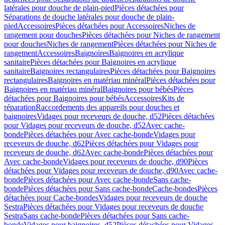
latérales pour douche de plain-pied
Pièces détachées pour
Séparations de douche latérales pour douche de plain-
pied
Accessoires
Pièces détachées pour Accessoires
Niches de
rangement pour douches
Pièces détachées pour Niches de rangement
pour douches
Niches de rangement
Pièces détachées pour Niches de
rangement
Accessoires
Baignoires
Baignoires en acrylique
sanitaire
Pièces détachées pour Baignoires en acrylique
sanitaire
Baignoires rectangulaires
Pièces détachées pour Baignoires
rectangulaires
Baignoires en matériau minéral
Pièces détachées pour
Baignoires en matériau minéral
Baignoires pour bébés
Pièces
détachées pour Baignoires pour bébés
Accessoires
Kits de
réparation
Raccordements des appareils pour douches et
baignoires
Vidages pour receveurs de douche, d52
Pièces détachées
pour Vidages pour receveurs de douche, d52
Avec cache-
bonde
Pièces détachées pour Avec cache-bonde
Vidages pour
receveurs de douche, d62
Pièces détachées pour Vidages pour
receveurs de douche, d62
Avec cache-bonde
Pièces détachées pour
Avec cache-bonde
Vidages pour receveurs de douche, d90
Pièces
détachées pour Vidages pour receveurs de douche, d90
Avec cache-
bonde
Pièces détachées pour Avec cache-bonde
Sans cache-
bonde
Pièces détachées pour Sans cache-bonde
Cache-bondes
Pièces
détachées pour Cache-bondes
Vidages pour receveurs de douche
Sestra
Pièces détachées pour Vidages pour receveurs de douche
Sestra
Sans cache-bonde
Pièces détachées pour Sans cache-
bonde
Vidages pour baignoires, d52
Pièces détachées pour Vidages