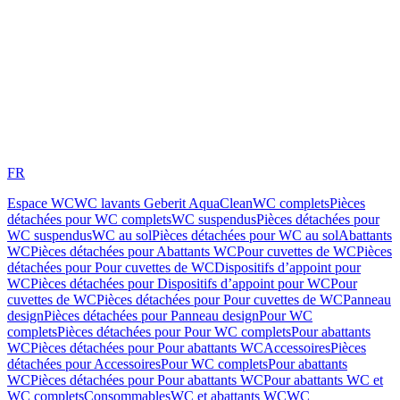
FR
Espace WC
WC lavants Geberit AquaClean
WC complets
Pièces
détachées pour WC complets
WC suspendus
Pièces détachées pour
WC suspendus
WC au sol
Pièces détachées pour WC au sol
Abattants
WC
Pièces détachées pour Abattants WC
Pour cuvettes de WC
Pièces
détachées pour Pour cuvettes de WC
Dispositifs d’appoint pour
WC
Pièces détachées pour Dispositifs d’appoint pour WC
Pour
cuvettes de WC
Pièces détachées pour Pour cuvettes de WC
Panneau
design
Pièces détachées pour Panneau design
Pour WC
complets
Pièces détachées pour Pour WC complets
Pour abattants
WC
Pièces détachées pour Pour abattants WC
Accessoires
Pièces
détachées pour Accessoires
Pour WC complets
Pour abattants
WC
Pièces détachées pour Pour abattants WC
Pour abattants WC et
WC complets
Consommables
WC et abattants WC
WC