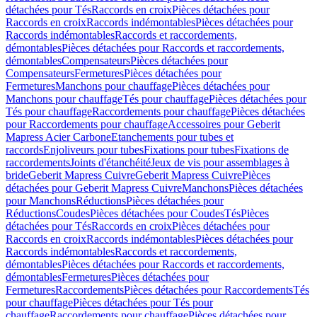
détachées pour Tés
Raccords en croix
Pièces détachées pour
Raccords en croix
Raccords indémontables
Pièces détachées pour
Raccords indémontables
Raccords et raccordements,
démontables
Pièces détachées pour Raccords et raccordements,
démontables
Compensateurs
Pièces détachées pour
Compensateurs
Fermetures
Pièces détachées pour
Fermetures
Manchons pour chauffage
Pièces détachées pour
Manchons pour chauffage
Tés pour chauffage
Pièces détachées pour
Tés pour chauffage
Raccordements pour chauffage
Pièces détachées
pour Raccordements pour chauffage
Accessoires pour Geberit
Mapress Acier Carbone
Etanchements pour tubes et
raccords
Enjoliveurs pour tubes
Fixations pour tubes
Fixations de
raccordements
Joints d'étanchéité
Jeux de vis pour assemblages à
bride
Geberit Mapress Cuivre
Geberit Mapress Cuivre
Pièces
détachées pour Geberit Mapress Cuivre
Manchons
Pièces détachées
pour Manchons
Réductions
Pièces détachées pour
Réductions
Coudes
Pièces détachées pour Coudes
Tés
Pièces
détachées pour Tés
Raccords en croix
Pièces détachées pour
Raccords en croix
Raccords indémontables
Pièces détachées pour
Raccords indémontables
Raccords et raccordements,
démontables
Pièces détachées pour Raccords et raccordements,
démontables
Fermetures
Pièces détachées pour
Fermetures
Raccordements
Pièces détachées pour Raccordements
Tés
pour chauffage
Pièces détachées pour Tés pour
chauffage
Raccordements pour chauffage
Pièces détachées pour