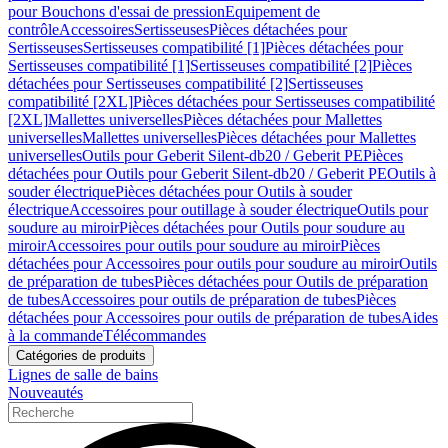
pour Bouchons d'essai de pression
Equipement de
contrôle
Accessoires
Sertisseuses
Pièces détachées pour
Sertisseuses
Sertisseuses compatibilité [1]
Pièces détachées pour
Sertisseuses compatibilité [1]
Sertisseuses compatibilité [2]
Pièces
détachées pour Sertisseuses compatibilité [2]
Sertisseuses
compatibilité [2XL]
Pièces détachées pour Sertisseuses compatibilité
[2XL]
Mallettes universelles
Pièces détachées pour Mallettes
universelles
Mallettes universelles
Pièces détachées pour Mallettes
universelles
Outils pour Geberit Silent-db20 / Geberit PE
Pièces
détachées pour Outils pour Geberit Silent-db20 / Geberit PE
Outils à
souder électrique
Pièces détachées pour Outils à souder
électrique
Accessoires pour outillage à souder électrique
Outils pour
soudure au miroir
Pièces détachées pour Outils pour soudure au
miroir
Accessoires pour outils pour soudure au miroir
Pièces
détachées pour Accessoires pour outils pour soudure au miroir
Outils
de préparation de tubes
Pièces détachées pour Outils de préparation
de tubes
Accessoires pour outils de préparation de tubes
Pièces
détachées pour Accessoires pour outils de préparation de tubes
Aides
à la commande
Télécommandes
Catégories de produits
Lignes de salle de bains
Nouveautés