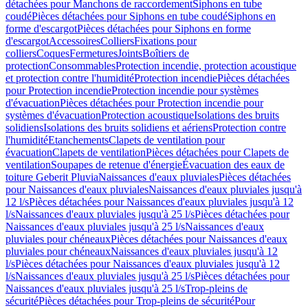
détachées pour Manchons de raccordement
Siphons en tube
coudé
Pièces détachées pour Siphons en tube coudé
Siphons en
forme d'escargot
Pièces détachées pour Siphons en forme
d'escargot
Accessoires
Colliers
Fixations pour
colliers
Coques
Fermetures
Joints
Boîtiers de
protection
Consommables
Protection incendie, protection acoustique
et protection contre l'humidité
Protection incendie
Pièces détachées
pour Protection incendie
Protection incendie pour systèmes
d'évacuation
Pièces détachées pour Protection incendie pour
systèmes d'évacuation
Protection acoustique
Isolations des bruits
solidiens
Isolations des bruits solidiens et aériens
Protection contre
l'humidité
Etanchements
Clapets de ventilation pour
évacuation
Clapets de ventilation
Pièces détachées pour Clapets de
ventilation
Soupapes de retenue d'énergie
Évacuation des eaux de
toiture Geberit Pluvia
Naissances d'eaux pluviales
Pièces détachées
pour Naissances d'eaux pluviales
Naissances d'eaux pluviales jusqu'à
12 l/s
Pièces détachées pour Naissances d'eaux pluviales jusqu'à 12
l/s
Naissances d'eaux pluviales jusqu'à 25 l/s
Pièces détachées pour
Naissances d'eaux pluviales jusqu'à 25 l/s
Naissances d'eaux
pluviales pour chéneaux
Pièces détachées pour Naissances d'eaux
pluviales pour chéneaux
Naissances d'eaux pluviales jusqu'à 12
l/s
Pièces détachées pour Naissances d'eaux pluviales jusqu'à 12
l/s
Naissances d'eaux pluviales jusqu'à 25 l/s
Pièces détachées pour
Naissances d'eaux pluviales jusqu'à 25 l/s
Trop-pleins de
sécurité
Pièces détachées pour Trop-pleins de sécurité
Pour