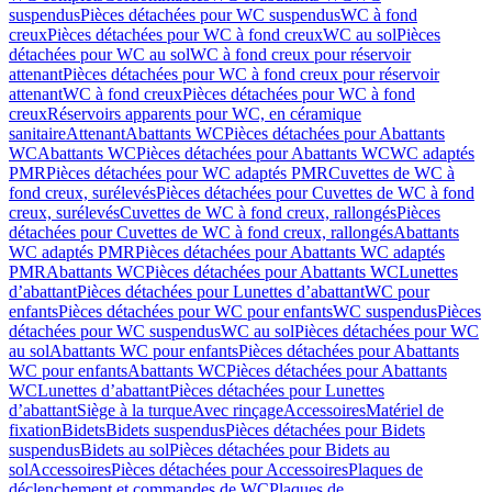
suspendus
Pièces détachées pour WC suspendus
WC à fond
creux
Pièces détachées pour WC à fond creux
WC au sol
Pièces
détachées pour WC au sol
WC à fond creux pour réservoir
attenant
Pièces détachées pour WC à fond creux pour réservoir
attenant
WC à fond creux
Pièces détachées pour WC à fond
creux
Réservoirs apparents pour WC, en céramique
sanitaire
Attenant
Abattants WC
Pièces détachées pour Abattants
WC
Abattants WC
Pièces détachées pour Abattants WC
WC adaptés
PMR
Pièces détachées pour WC adaptés PMR
Cuvettes de WC à
fond creux, surélevés
Pièces détachées pour Cuvettes de WC à fond
creux, surélevés
Cuvettes de WC à fond creux, rallongés
Pièces
détachées pour Cuvettes de WC à fond creux, rallongés
Abattants
WC adaptés PMR
Pièces détachées pour Abattants WC adaptés
PMR
Abattants WC
Pièces détachées pour Abattants WC
Lunettes
d’abattant
Pièces détachées pour Lunettes d’abattant
WC pour
enfants
Pièces détachées pour WC pour enfants
WC suspendus
Pièces
détachées pour WC suspendus
WC au sol
Pièces détachées pour WC
au sol
Abattants WC pour enfants
Pièces détachées pour Abattants
WC pour enfants
Abattants WC
Pièces détachées pour Abattants
WC
Lunettes d’abattant
Pièces détachées pour Lunettes
d’abattant
Siège à la turque
Avec rinçage
Accessoires
Matériel de
fixation
Bidets
Bidets suspendus
Pièces détachées pour Bidets
suspendus
Bidets au sol
Pièces détachées pour Bidets au
sol
Accessoires
Pièces détachées pour Accessoires
Plaques de
déclenchement et commandes de WC
Plaques de