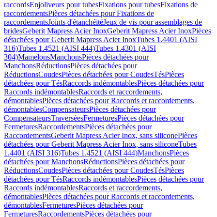
raccords
Enjoliveurs pour tubes
Fixations pour tubes
Fixations de
raccordements
Pièces détachées pour Fixations de
raccordements
Joints d'étanchéité
Jeux de vis pour assemblages de
brides
Geberit Mapress Acier Inox
Geberit Mapress Acier Inox
Pièces
détachées pour Geberit Mapress Acier Inox
Tubes 1.4401 (AISI
316)
Tubes 1.4521 (AISI 444)
Tubes 1.4301 (AISI
304)
Mamelons
Manchons
Pièces détachées pour
Manchons
Réductions
Pièces détachées pour
Réductions
Coudes
Pièces détachées pour Coudes
Tés
Pièces
détachées pour Tés
Raccords indémontables
Pièces détachées pour
Raccords indémontables
Raccords et raccordements,
démontables
Pièces détachées pour Raccords et raccordements,
démontables
Compensateurs
Pièces détachées pour
Compensateurs
Traversées
Fermetures
Pièces détachées pour
Fermetures
Raccordements
Pièces détachées pour
Raccordements
Geberit Mapress Acier Inox, sans silicone
Pièces
détachées pour Geberit Mapress Acier Inox, sans silicone
Tubes
1.4401 (AISI 316)
Tubes 1.4521 (AISI 444)
Manchons
Pièces
détachées pour Manchons
Réductions
Pièces détachées pour
Réductions
Coudes
Pièces détachées pour Coudes
Tés
Pièces
détachées pour Tés
Raccords indémontables
Pièces détachées pour
Raccords indémontables
Raccords et raccordements,
démontables
Pièces détachées pour Raccords et raccordements,
démontables
Fermetures
Pièces détachées pour
Fermetures
Raccordements
Pièces détachées pour