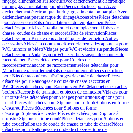
rinçage, alimentation sur secteur
Avec déclenchement électronique
du rinçage, alimentation par piles
Pièces détachées pour Avec
déclenchement électronique du rinçage, alimentation par piles
Avec
déclenchement pneumatique du rinçage
Accessoires
Pièces détachées
pour Accessoires
Kits d’installation et de remplacement
Pièces
détachées pour Kits d’installation et de remplacement
Tubes de
chasse, coudes de chasse et raccords
Kits de rénovation
Pièces
détachées pour Kits de rénovation
Plaques de fermeture
Autres
accessoires
Aides à la commande
Raccordements des appareils pour
WC, urinoirs et bidets
Vidages pour WC et vidoirs suspendus
Pièces
détachées pour Vidages pour WC et vidoirs suspendus
Coudes de
raccordement
Pièces détachées pour Coudes de
raccordement
Manchon de raccordement
Pièces détachées pour
Manchon de raccordement
Kits de raccordement
Pièces détachées
pour Kits de raccordement
Rallonges de coude de chasse
Pièces
détachées pour Rallonges de coude de chasse
Raccords en
PVC
Pièces détachées pour Raccords en PVC
Manchettes et cache-
boulons
Raccords de transition et pièces de connexion
Vidages pour
urinoirs
Pièces détachées pour Vidages pour urinoirs
Siphons pour
urinoir
Pièces détachées pour Siphons pour urinoir
Siphons en forme
d’escargot
Pièces détachées pour Siphons en forme
d’escargot
Siphons à encastrer
Pièces détachées pour Siphons à
encastrer
Siphons en tube coudé
Pièces détachées pour Siphons en
tube coudé
Rallonges de coude de chasse et tube de chasse
Pièces
détachées pour Rallonges de coude de chasse et tube de