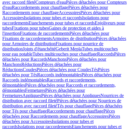
avec raccord fileté
Compteurs d'eau
Pièces détachées pour Compteurs
d'eau
Raccordements pour chauffage
Pièces détachées pour
Raccordements pour chauffage
Accessoires
Pièces détachées pour
Accessoires
Isolations pour tubes et raccords
Isolations pour
raccordements
Etanchements pour tubes et raccords
Enjoliveurs pour
tubes
Fixations pour tubes
Gaines de protection et aides à
l'insertion
Fixations de raccordements
Pièces détachées pour
Fixations de raccordements
Armoires de distribution
Pièces détachées
pour Armoires de distribution
Fixations pour nourrice de
distribution
Joints d'étanchéité
Geberit Mepla
Tubes multicouches
pour eau potable
Tubes multicouches pour chauffage
Raccords
Pièces
détachées pour Raccords
Manchons
Pièces détachées pour
Manchons
Réductions
Pièces détachées pour
Réductions
Coudes
Pièces détachées pour Coudes
Tés
Pièces
détachées pour Tés
Raccords indémontables
Pièces détachées pour
Raccords indémontables
Raccords et raccordements,
démontables
Pièces détachées pour Raccords et raccordements,
démontables
Fermetures
Pièces détachées pour
Fermetures
Appliques
Pièces détachées pour Appliques
Nourrices de
distribution avec raccord fileté
Pièces détachées pour Nourrices de
distribution avec raccord fileté
Tés pour chauffage
Pièces détachées
pour Tés pour chauffage
Raccordements pour chauffage
Pièces
détachées pour Raccordements pour chauffage
Accessoires
Pièces
détachées pour Accessoires
Isolations pour tubes et
raccords
Isolations pour raccordements
Etanchements pour tubes et