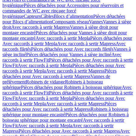
hygiénique
Pièces détachées pour Accessoires pour réservoirs et
commandes de WC avec rinçage forcé
hygiénique
Capteurs
Câbles
Blocs d’alimentation
Pièces détachées
pour Blocs d’alimentation
Composants réseau
Vannes
Vannes à siège
droit
Avec raccords à sertir Mapress
Vannes à siège droit pour
montage encastré
Pièces détachées pour Vannes à siège droit pour
montage encastré
Avec raccords à sertir Mepla
Pièces détachées pour
Avec raccords à sertir Mepla
Avec raccords à sertir Mapress
Avec
raccords filetés
Pièces détachées pour Avec raccords filetés
Vannes à
siège incliné
Pièces détachées pour Vannes à siège incliné
Avec
raccords à sertir FlowFit
Pièces détachées pour Avec raccords à sertir
FlowFit
Avec raccords à sertir Mepla
Pièces détachées pour Avec
raccords à sertir Mepla
Avec raccords à sertir Mapress
Pièces
détachées pour Avec raccords à sertir Mapress
Vannes de
prélèvement
Robinets de vidange
Robinets à boisseau
sphérique
Pièces détachées pour Robinets à boisseau sphérique
Avec
raccords à sertir FlowFit
Pièces détachées pour Avec raccords à sertir
FlowFit
Avec raccords à sertir Mepla
Pièces détachées pour Avec
raccords à sertir Mepla
Avec raccords à sertir Mapress
Pièces
détachées pour Avec raccords à sertir Mapress
Robinets à boisseau
sphérique pour montage encastré
Pièces détachées pour Robinets à
boisseau sphérique pour montage encastré
Avec raccords à sertir
FlowFit
Avec raccords à sertir Mepla
Avec raccords à sertir
Mapress
Pièces détachées pour Avec raccords à sertir Mapress
Avec