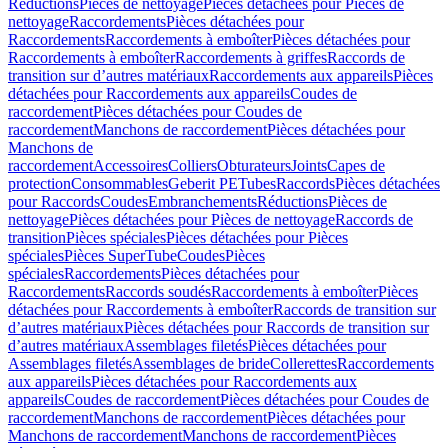
Réductions
Pièces de nettoyage
Pièces détachées pour Pièces de
nettoyage
Raccordements
Pièces détachées pour
Raccordements
Raccordements à emboîter
Pièces détachées pour
Raccordements à emboîter
Raccordements à griffes
Raccords de
transition sur d’autres matériaux
Raccordements aux appareils
Pièces
détachées pour Raccordements aux appareils
Coudes de
raccordement
Pièces détachées pour Coudes de
raccordement
Manchons de raccordement
Pièces détachées pour
Manchons de
raccordement
Accessoires
Colliers
Obturateurs
Joints
Capes de
protection
Consommables
Geberit PE
Tubes
Raccords
Pièces détachées
pour Raccords
Coudes
Embranchements
Réductions
Pièces de
nettoyage
Pièces détachées pour Pièces de nettoyage
Raccords de
transition
Pièces spéciales
Pièces détachées pour Pièces
spéciales
Pièces SuperTube
Coudes
Pièces
spéciales
Raccordements
Pièces détachées pour
Raccordements
Raccords soudés
Raccordements à emboîter
Pièces
détachées pour Raccordements à emboîter
Raccords de transition sur
d’autres matériaux
Pièces détachées pour Raccords de transition sur
d’autres matériaux
Assemblages filetés
Pièces détachées pour
Assemblages filetés
Assemblages de bride
Collerettes
Raccordements
aux appareils
Pièces détachées pour Raccordements aux
appareils
Coudes de raccordement
Pièces détachées pour Coudes de
raccordement
Manchons de raccordement
Pièces détachées pour
Manchons de raccordement
Manchons de raccordement
Pièces