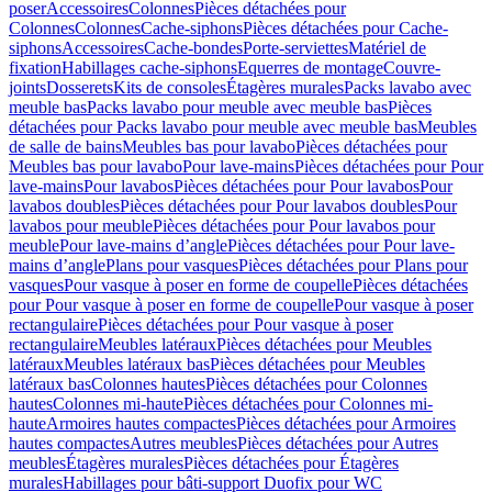
poser
Accessoires
Colonnes
Pièces détachées pour
Colonnes
Colonnes
Cache-siphons
Pièces détachées pour Cache-
siphons
Accessoires
Cache-bondes
Porte-serviettes
Matériel de
fixation
Habillages cache-siphons
Equerres de montage
Couvre-
joints
Dosserets
Kits de consoles
Étagères murales
Packs lavabo avec
meuble bas
Packs lavabo pour meuble avec meuble bas
Pièces
détachées pour Packs lavabo pour meuble avec meuble bas
Meubles
de salle de bains
Meubles bas pour lavabo
Pièces détachées pour
Meubles bas pour lavabo
Pour lave-mains
Pièces détachées pour Pour
lave-mains
Pour lavabos
Pièces détachées pour Pour lavabos
Pour
lavabos doubles
Pièces détachées pour Pour lavabos doubles
Pour
lavabos pour meuble
Pièces détachées pour Pour lavabos pour
meuble
Pour lave-mains d’angle
Pièces détachées pour Pour lave-
mains d’angle
Plans pour vasques
Pièces détachées pour Plans pour
vasques
Pour vasque à poser en forme de coupelle
Pièces détachées
pour Pour vasque à poser en forme de coupelle
Pour vasque à poser
rectangulaire
Pièces détachées pour Pour vasque à poser
rectangulaire
Meubles latéraux
Pièces détachées pour Meubles
latéraux
Meubles latéraux bas
Pièces détachées pour Meubles
latéraux bas
Colonnes hautes
Pièces détachées pour Colonnes
hautes
Colonnes mi-haute
Pièces détachées pour Colonnes mi-
haute
Armoires hautes compactes
Pièces détachées pour Armoires
hautes compactes
Autres meubles
Pièces détachées pour Autres
meubles
Étagères murales
Pièces détachées pour Étagères
murales
Habillages pour bâti-support Duofix pour WC