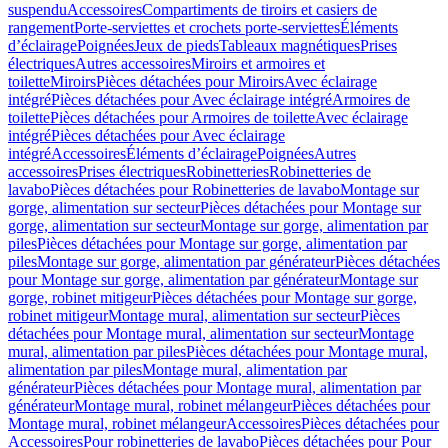
suspendu
Accessoires
Compartiments de tiroirs et casiers de
rangement
Porte-serviettes et crochets porte-serviettes
Éléments
d’éclairage
Poignées
Jeux de pieds
Tableaux magnétiques
Prises
électriques
Autres accessoires
Miroirs et armoires et
toilette
Miroirs
Pièces détachées pour Miroirs
Avec éclairage
intégré
Pièces détachées pour Avec éclairage intégré
Armoires de
toilette
Pièces détachées pour Armoires de toilette
Avec éclairage
intégré
Pièces détachées pour Avec éclairage
intégré
Accessoires
Éléments d’éclairage
Poignées
Autres
accessoires
Prises électriques
Robinetteries
Robinetteries de
lavabo
Pièces détachées pour Robinetteries de lavabo
Montage sur
gorge, alimentation sur secteur
Pièces détachées pour Montage sur
gorge, alimentation sur secteur
Montage sur gorge, alimentation par
piles
Pièces détachées pour Montage sur gorge, alimentation par
piles
Montage sur gorge, alimentation par générateur
Pièces détachées
pour Montage sur gorge, alimentation par générateur
Montage sur
gorge, robinet mitigeur
Pièces détachées pour Montage sur gorge,
robinet mitigeur
Montage mural, alimentation sur secteur
Pièces
détachées pour Montage mural, alimentation sur secteur
Montage
mural, alimentation par piles
Pièces détachées pour Montage mural,
alimentation par piles
Montage mural, alimentation par
générateur
Pièces détachées pour Montage mural, alimentation par
générateur
Montage mural, robinet mélangeur
Pièces détachées pour
Montage mural, robinet mélangeur
Accessoires
Pièces détachées pour
Accessoires
Pour robinetteries de lavabo
Pièces détachées pour Pour