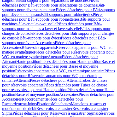
baignoires
Bâti-supports pour séparations de douches
Pièces
détachées pour Bâti-supports pour séparations de douches
Bâti-
supports pour déversoirs muraux
Pièces détachées pour Bâti-supports
pour déversoirs muraux
Bâti-supports pour robinetteries
Pièces
détachées pour Bâti-supports pour robinetteries
Bâti-supports pour
machines à laver et lave-vaisselle
Pièces détachées pour Bâti-
supports pour machines à laver et lave-vaisselle
Bâti-supports pour
charges de console
Pièces détachées pour Bâti-supports pour charges
de console
Bâti-supports pour éviers
Pièces détachées pour Bâti-
supports pour éviers
Accessoires
Pièces détachées pour
Accessoires
Réservoirs apparents
Réservoirs apparents pour WC, en
matière synthétique
Pièces détachées pour Réservoirs apparents pour
WC, en matière synthétique
Attenant
Pièces détachées pour
Attenant
Haute position
Pièces détachées pour Haute position
Basse et
moyenne position
Pièces détachées pour Basse et moyenne
position
Réservoirs apparents pour WC, en céramique sanitaire
Pièces
détachées pour Réservoirs apparents pour WC, en céramique
sanitaire
Attenant
Pièces détachées pour Attenant
Tubes de chasse
pour réservoirs apparents
Pièces détachées pour Tubes de chasse
pour réservoirs apparents
Haute position
Pièces détachées pour Haute
position
Basse et moyenne position
Accessoires
Pièces détachées pour
Accessoires
Raccordements
Pièces détachées pour
Raccordements
Joints
Fixations
Manchettes
Mamelons, rosaces et
modérateurs de débit
Réservoirs à encastrer
Réservoirs à encastrer
Sigma
Pièces détachées pour Réservoirs à encastrer Sigma
Réservoirs