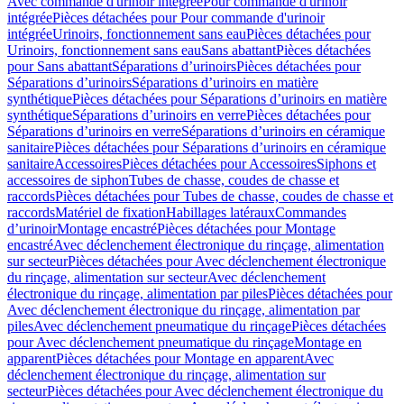
Avec commande d'urinoir intégrée
Pour commande d'urinoir
intégrée
Pièces détachées pour Pour commande d'urinoir
intégrée
Urinoirs, fonctionnement sans eau
Pièces détachées pour
Urinoirs, fonctionnement sans eau
Sans abattant
Pièces détachées
pour Sans abattant
Séparations d’urinoirs
Pièces détachées pour
Séparations d’urinoirs
Séparations d’urinoirs en matière
synthétique
Pièces détachées pour Séparations d’urinoirs en matière
synthétique
Séparations d’urinoirs en verre
Pièces détachées pour
Séparations d’urinoirs en verre
Séparations d’urinoirs en céramique
sanitaire
Pièces détachées pour Séparations d’urinoirs en céramique
sanitaire
Accessoires
Pièces détachées pour Accessoires
Siphons et
accessoires de siphon
Tubes de chasse, coudes de chasse et
raccords
Pièces détachées pour Tubes de chasse, coudes de chasse et
raccords
Matériel de fixation
Habillages latéraux
Commandes
dʼurinoir
Montage encastré
Pièces détachées pour Montage
encastré
Avec déclenchement électronique du rinçage, alimentation
sur secteur
Pièces détachées pour Avec déclenchement électronique
du rinçage, alimentation sur secteur
Avec déclenchement
électronique du rinçage, alimentation par piles
Pièces détachées pour
Avec déclenchement électronique du rinçage, alimentation par
piles
Avec déclenchement pneumatique du rinçage
Pièces détachées
pour Avec déclenchement pneumatique du rinçage
Montage en
apparent
Pièces détachées pour Montage en apparent
Avec
déclenchement électronique du rinçage, alimentation sur
secteur
Pièces détachées pour Avec déclenchement électronique du