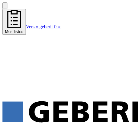
Vers « geberit.fr »
Mes listes