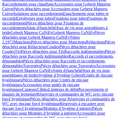
Raccordements pour chauffage
Accessoires pour Geberit Mapress
Cuivre
Pièces détachées pour Accessoires pour Geberit Mapress
Cuivre
Isolations pour raccordements
Etanchements pour tubes et
raccords
Enjoliveurs pour tubes
Fixations pour tubes
Fixations de
raccordements
Pièces détachées pour Fixations de
raccordements
Joints d'étanchéité
Jeux de vis pour assemblages à
bride
Geberit Mapress CuNiFe
Geberit Mapress CuNiFe
Pièces
détachées pour Geberit Mapress CuNiFe
Tubes
2.1972
Manchons
Pièces détachées pour Manchons
Réductions
Pièces
détachées pour Réductions
Coudes
Pièces détachées pour
Coudes
Tés
Pièces détachées pour Tés
Raccords indémontables
Pièces
détachées pour Raccords indémontables
Raccords et raccordements,
démontables
Pièces détachées pour Raccords et raccordements,
démontables
Traversées
Pièces détachées pour Traversées
Accessoires
pour Geberit Mapress CuNiFe
Joints d'étanchéité
Jeux de vis pour
assemblages de brides
Système d’hygiène Geberit
Unités de rinçage
hygiéniques
Pièces détachées pour Unités de rinçage
hygiéniques
Accessoires pour unités de rinçage
hygiéniques
Capteurs
Câbles
Limiteurs de débit
Recouvrements et
plaques de fermeture
Réservoirs et commandes de WC avec rinçage
forcé hygiénique
Pièces détachées pour Réservoirs et commandes de
WC avec rinçage forcé hygiénique
Réservoirs à encastrer avec
rinçage forcé hygiénique
Modules d’hygiène à intégrer
Pièces
détachées pour Modules d’hygiène à intégrer
Accessoires pour
réservoirs et commandes de WC avec rinçage forcé