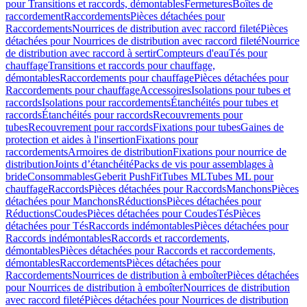
pour Transitions et raccords, démontables
Fermetures
Boîtes de
raccordement
Raccordements
Pièces détachées pour
Raccordements
Nourrices de distribution avec raccord fileté
Pièces
détachées pour Nourrices de distribution avec raccord fileté
Nourrice
de distribution avec raccord à sertir
Compteurs d'eau
Tés pour
chauffage
Transitions et raccords pour chauffage,
démontables
Raccordements pour chauffage
Pièces détachées pour
Raccordements pour chauffage
Accessoires
Isolations pour tubes et
raccords
Isolations pour raccordements
Étanchéités pour tubes et
raccords
Étanchéités pour raccords
Recouvrements pour
tubes
Recouvrement pour raccords
Fixations pour tubes
Gaines de
protection et aides à l'insertion
Fixations pour
raccordements
Armoires de distribution
Fixations pour nourrice de
distribution
Joints d’étanchéité
Packs de vis pour assemblages à
bride
Consommables
Geberit PushFit
Tubes ML
Tubes ML pour
chauffage
Raccords
Pièces détachées pour Raccords
Manchons
Pièces
détachées pour Manchons
Réductions
Pièces détachées pour
Réductions
Coudes
Pièces détachées pour Coudes
Tés
Pièces
détachées pour Tés
Raccords indémontables
Pièces détachées pour
Raccords indémontables
Raccords et raccordements,
démontables
Pièces détachées pour Raccords et raccordements,
démontables
Raccordements
Pièces détachées pour
Raccordements
Nourrices de distribution à emboîter
Pièces détachées
pour Nourrices de distribution à emboîter
Nourrices de distribution
avec raccord fileté
Pièces détachées pour Nourrices de distribution