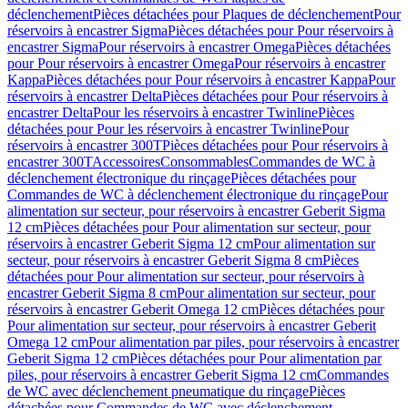
déclenchement
Pièces détachées pour Plaques de déclenchement
Pour
réservoirs à encastrer Sigma
Pièces détachées pour Pour réservoirs à
encastrer Sigma
Pour réservoirs à encastrer Omega
Pièces détachées
pour Pour réservoirs à encastrer Omega
Pour réservoirs à encastrer
Kappa
Pièces détachées pour Pour réservoirs à encastrer Kappa
Pour
réservoirs à encastrer Delta
Pièces détachées pour Pour réservoirs à
encastrer Delta
Pour les réservoirs à encastrer Twinline
Pièces
détachées pour Pour les réservoirs à encastrer Twinline
Pour
réservoirs à encastrer 300T
Pièces détachées pour Pour réservoirs à
encastrer 300T
Accessoires
Consommables
Commandes de WC à
déclenchement électronique du rinçage
Pièces détachées pour
Commandes de WC à déclenchement électronique du rinçage
Pour
alimentation sur secteur, pour réservoirs à encastrer Geberit Sigma
12 cm
Pièces détachées pour Pour alimentation sur secteur, pour
réservoirs à encastrer Geberit Sigma 12 cm
Pour alimentation sur
secteur, pour réservoirs à encastrer Geberit Sigma 8 cm
Pièces
détachées pour Pour alimentation sur secteur, pour réservoirs à
encastrer Geberit Sigma 8 cm
Pour alimentation sur secteur, pour
réservoirs à encastrer Geberit Omega 12 cm
Pièces détachées pour
Pour alimentation sur secteur, pour réservoirs à encastrer Geberit
Omega 12 cm
Pour alimentation par piles, pour réservoirs à encastrer
Geberit Sigma 12 cm
Pièces détachées pour Pour alimentation par
piles, pour réservoirs à encastrer Geberit Sigma 12 cm
Commandes
de WC avec déclenchement pneumatique du rinçage
Pièces
détachées pour Commandes de WC avec déclenchement