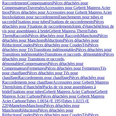
Raccordements
Compensateurs
Pièces détachées pour
Compensateurs
Traversées
Accessoires pour Geberit Mapress Acier
Inox
Pièces détachées pour Accessoires pour Geberit Mapress Acier
Inox
Isolations pour raccordements
Etanchements pour tubes et
raccords
Fixations pour tubes
Fixations de raccordements
Pièces
détachées pour Fixations de raccordements
Joints d'étanchéité
Jeux de
vis pour assemblages à bride
Geberit Mapress Therm
Tubes
Therm
Raccords
Pièces détachées pour Raccords
Manchons
Pièces
détachées pour Manchons
Réductions
Pièces détachées pour
Réductions
Coudes
Pièces détachées pour Coudes
Tés
Pièces
détachées pour Tés
Transitions indémontables
Pièces détachées pour
Transitions indémontables
Transitions et raccords, démontables
Pièces
détachées pour Transitions et raccords,
démontables
Compensateurs
Pièces détachées pour
Compensateurs
Fermetures
Pièces détachées pour Fermetures
Tés
pour chauffage
Pièces détachées pour Tés pour
chauffage
Raccordements pour chauffage
Pièces détachées pour
Raccordements pour chauffage
Accessoires pour Geberit Mapress
Therm
Joints d’étanchéité
Packs de vis pour assemblages à
bride
Fixations pour tubes
Geberit Mapress Acier Carbone
Geberit
Mapress Acier Carbone
Pièces détachées pour Geberit Mapress
Acier Carbone
Tubes 1.0034 (E 195)
Tubes 1.0215 (E
220)
Mamelons
Manchons
Pièces détachées pour
Manchons
Réductions
Pièces détachées pour
Réductions
Coudes
Pièces détachées pour Coudes
Tés
Pièces