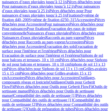
naissances d’eaux pluviales jusqu’à 12 l/s
Pièces détachées pour
Pour naissances d’eaux pluviales jusqu’à 12 l/s
Pour naissances
d’eaux pluviales jusqu’à 25 l/s
Pièces détachées pour Pour
naissances d’eaux pluviales jusqu’à 25 l/s
Fixations
Système de
fixation d40–200
Système de fixation d250–315
Accessoires
Pièces
détachées pour Accessoires
Pour naissances
Pièces détachées pour
Pour naissances
Pour fixations
Évacuation des eaux de toiture
conventionnelle
Naissances d'eaux pluviales
Pièces détachées pour
Naissances d'eaux pluviales
Raccords au pare-vapeur
Pièces
détachées pour Raccords au pare-vapeur
Accessoires
Pièces
détachées pour Accessoires
Évacuation des sols
Evacuation de
surface pour l'intérieur et l'extérieur
Pièces détachées pour
Evacuation de surface pour l'intérieur et l'extérieur
Siphons de sol
pour balcons et terrasses, 10 x 10 cm
Pièces détachées pour Siphons
de sol pour balcons et terrasses, 10 x 10 cm
Siphons de sol 13 x 13
cm
Pièces détachées pour Siphons de sol 13 x 13 cm
Grilles-avaloirs
15 x 15 cm
Pièces détachées pour Grilles-avaloirs 15 x 15
cm
Accessoires
Pièces détachées pour Accessoires
Outillages,
composants réseau et logiciels
Outillages
Outils pour Geberit
FlowFit
Pièces détachées pour Outils pour Geberit FlowFit
Outils de
sertissage manuel
Pièces détachées pour Outils de sertissage
manuel
Compatibilité des outils de sertissage [1]
Pièces détachées
pour Compatibilité des outils de sertissage [1]
Compatibilité des
outils de sertissage [2]
Pièces détachées pour Compatibilité des outils
de sertissage [2]
Outils de préparation de tubes
Pièces détachées pour