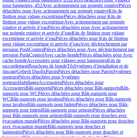
pour baignoires, d52
Avec actionnement par poignée rotative
Pièces
détachées pour Avec actionnement par poignée rotative
Kits de
finition pour vidage excentrique
Pièces détachées pour Kits de
finition pour vidage excentrique
Avec actionnement par poignée
rotative et arrivée d’eau
Pièces détachées pour Avec actionnement
par poignée rotative et arrivée d’eau
Kits de finition pour vidage
excentrique et arrivée d’eau
Pièces détachées pour Kits de finition
pour vidage excentrique et arrivée d’eau
Avec déclenchement par
pression PushControl
Pièces détachées pour Avec déclenchement par
pression PushControl
Avec cache-bonde
Pièces détachées pour Avec
cache-bonde
Accessoires pour vidages pour baignoires
Kits de
raccordement
Bouchons de bonde
Tés
Systèmes d’installation et de
rinçage
Geberit Duofix
Parois
Pièces détachées pour Parois
Systèmes
porteurs
Pièces détachées pour Systèmes
porteurs
Habillages
Accessoires
Pièces détachées pour
Accessoires
Bâti-supports
Pièces détachées pour Bâti-supports
Bâti-
supports pour WC
Pièces détachées pour Bâti-supports pour
WC
Bâti-supports pour lavabos
Pièces détachées pour Bâti-supports
pour lavabos
Bâti-supports pour bidets
Pièces détachées pour Bâti-
supports pour bidets
Bâti-supports pour urinoirs
Pièces détachées
pour Bâti-supports pour urinoirs
Bâti-supports pour douches avec
évacuation murale
Pièces détachées pour Bâti-supports pour douches
avec évacuation murale
Bâti-supports pour douches et
baignoires
Pièces détachées pour Bâti-supports pour douches et