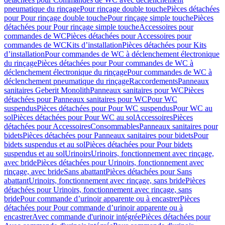
pneumatique du rinçage
Pour rinçage double touche
Pièces détachées
pour Pour rinçage double touche
Pour rinçage simple touche
Pièces
détachées pour Pour rinçage simple touche
Accessoires pour
commandes de WC
Pièces détachées pour Accessoires pour
commandes de WC
Kits d’installation
Pièces détachées pour Kits
d’installation
Pour commandes de WC à déclenchement électronique
du rinçage
Pièces détachées pour Pour commandes de WC à
déclenchement électronique du rinçage
Pour commandes de WC à
déclenchement pneumatique du rinçage
Raccordements
Panneaux
sanitaires Geberit Monolith
Panneaux sanitaires pour WC
Pièces
détachées pour Panneaux sanitaires pour WC
Pour WC
suspendus
Pièces détachées pour Pour WC suspendus
Pour WC au
sol
Pièces détachées pour Pour WC au sol
Accessoires
Pièces
détachées pour Accessoires
Consommables
Panneaux sanitaires pour
bidets
Pièces détachées pour Panneaux sanitaires pour bidets
Pour
bidets suspendus et au sol
Pièces détachées pour Pour bidets
suspendus et au sol
Urinoirs
Urinoirs, fonctionnement avec rinçage,
avec bride
Pièces détachées pour Urinoirs, fonctionnement avec
rinçage, avec bride
Sans abattant
Pièces détachées pour Sans
abattant
Urinoirs, fonctionnement avec rinçage, sans bride
Pièces
détachées pour Urinoirs, fonctionnement avec rinçage, sans
bride
Pour commande d’urinoir apparente ou à encastrer
Pièces
détachées pour Pour commande d’urinoir apparente ou à
encastrer
Avec commande d'urinoir intégrée
Pièces détachées pour