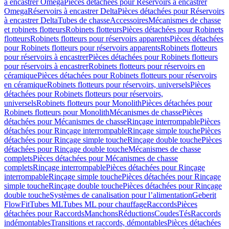
à encastrer Omega
Pièces détachées pour Réservoirs à encastrer
Omega
Réservoirs à encastrer Delta
Pièces détachées pour Réservoirs
à encastrer Delta
Tubes de chasse
Accessoires
Mécanismes de chasse
et robinets flotteurs
Robinets flotteurs
Pièces détachées pour Robinets
flotteurs
Robinets flotteurs pour réservoirs apparents
Pièces détachées
pour Robinets flotteurs pour réservoirs apparents
Robinets flotteurs
pour réservoirs à encastrer
Pièces détachées pour Robinets flotteurs
pour réservoirs à encastrer
Robinets flotteurs pour réservoirs en
céramique
Pièces détachées pour Robinets flotteurs pour réservoirs
en céramique
Robinets flotteurs pour réservoirs, universels
Pièces
détachées pour Robinets flotteurs pour réservoirs,
universels
Robinets flotteurs pour Monolith
Pièces détachées pour
Robinets flotteurs pour Monolith
Mécanismes de chasse
Pièces
détachées pour Mécanismes de chasse
Rinçage interrompable
Pièces
détachées pour Rinçage interrompable
Rinçage simple touche
Pièces
détachées pour Rinçage simple touche
Rinçage double touche
Pièces
détachées pour Rinçage double touche
Mécanismes de chasse
complets
Pièces détachées pour Mécanismes de chasse
complets
Rinçage interrompable
Pièces détachées pour Rinçage
interrompable
Rinçage simple touche
Pièces détachées pour Rinçage
simple touche
Rinçage double touche
Pièces détachées pour Rinçage
double touche
Systèmes de canalisation pour l’alimentation
Geberit
FlowFit
Tubes ML
Tubes ML pour chauffage
Raccords
Pièces
détachées pour Raccords
Manchons
Réductions
Coudes
Tés
Raccords
indémontables
Transitions et raccords, démontables
Pièces détachées