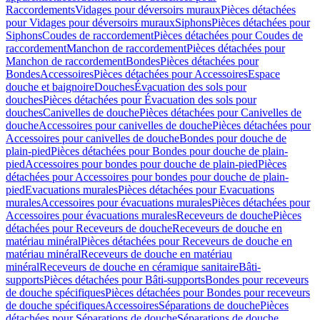
Raccordements
Vidages pour déversoirs muraux
Pièces détachées
pour Vidages pour déversoirs muraux
Siphons
Pièces détachées pour
Siphons
Coudes de raccordement
Pièces détachées pour Coudes de
raccordement
Manchon de raccordement
Pièces détachées pour
Manchon de raccordement
Bondes
Pièces détachées pour
Bondes
Accessoires
Pièces détachées pour Accessoires
Espace
douche et baignoire
Douches
Évacuation des sols pour
douches
Pièces détachées pour Évacuation des sols pour
douches
Canivelles de douche
Pièces détachées pour Canivelles de
douche
Accessoires pour canivelles de douche
Pièces détachées pour
Accessoires pour canivelles de douche
Bondes pour douche de
plain-pied
Pièces détachées pour Bondes pour douche de plain-
pied
Accessoires pour bondes pour douche de plain-pied
Pièces
détachées pour Accessoires pour bondes pour douche de plain-
pied
Evacuations murales
Pièces détachées pour Evacuations
murales
Accessoires pour évacuations murales
Pièces détachées pour
Accessoires pour évacuations murales
Receveurs de douche
Pièces
détachées pour Receveurs de douche
Receveurs de douche en
matériau minéral
Pièces détachées pour Receveurs de douche en
matériau minéral
Receveurs de douche en matériau
minéral
Receveurs de douche en céramique sanitaire
Bâti-
supports
Pièces détachées pour Bâti-supports
Bondes pour receveurs
de douche spécifiques
Pièces détachées pour Bondes pour receveurs
de douche spécifiques
Accessoires
Séparations de douche
Pièces
détachées pour Séparations de douche
Séparations de douche