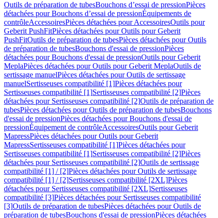
Outils de préparation de tubes
Bouchons d’essai de pression
Pièces
détachées pour Bouchons d’essai de pression
Équipements de
contrôle
Accessoires
Pièces détachées pour Accessoires
Outils pour
Geberit PushFit
Pièces détachées pour Outils pour Geberit
PushFit
Outils de préparation de tubes
Pièces détachées pour Outils
de préparation de tubes
Bouchons d'essai de pression
Pièces
détachées pour Bouchons d'essai de pression
Outils pour Geberit
Mepla
Pièces détachées pour Outils pour Geberit Mepla
Outils de
sertissage manuel
Pièces détachées pour Outils de sertissage
manuel
Sertisseuses compatibilité [1]
Pièces détachées pour
Sertisseuses compatibilité [1]
Sertisseuses compatibilité [2]
Pièces
détachées pour Sertisseuses compatibilité [2]
Outils de préparation de
tubes
Pièces détachées pour Outils de préparation de tubes
Bouchons
d'essai de pression
Pièces détachées pour Bouchons d'essai de
pression
Équipement de contrôle
Accessoires
Outils pour Geberit
Mapress
Pièces détachées pour Outils pour Geberit
Mapress
Sertisseuses compatibilité [1]
Pièces détachées pour
Sertisseuses compatibilité [1]
Sertisseuses compatibilité [2]
Pièces
détachées pour Sertisseuses compatibilité [2]
Outils de sertissage
compatibilité [1] / [2]
Pièces détachées pour Outils de sertissage
compatibilité [1] / [2]
Sertisseuses compatibilité [2XL]
Pièces
détachées pour Sertisseuses compatibilité [2XL]
Sertisseuses
compatibilité [3]
Pièces détachées pour Sertisseuses compatibilité
[3]
Outils de préparation de tubes
Pièces détachées pour Outils de
préparation de tubes
Bouchons d'essai de pression
Pièces détachées