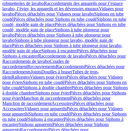
robinetteries de lavabo
Raccordements des appareils pour l’espace
lavabo, l’évier, les appareils et les déversoirs muraux
Vidages pour
lavabo
Pièces détachées pour Vidages pour lavabo
Siphons en tube
coudé
Pièces détachées pour Siphons en tube coudé
Siphons en tube
coudé, modèle gain de place
Pièces détachées pour Siphons en tube
coudé, modèle gain de place
Siphons à tube plongeur pour
lavabo
Pièces détachées pour Siphons à tube plongeur pour
lavabo
Siphons à tube plongeur pour lavabo, modèle gain de
place
Pièces détachées pour Siphons à tube plongeur pour lavabo,
modèle gain de place
Siphons à encastrer
Pièces détachées pour
Siphons à encastrer
Raccordements de lavabo
Pièces détachées pour
Raccordements de lavabo
Coudes de
raccordement
Recouvrements
Raccordements
Pièces détachées pour
Raccordements
Joints
Douilles à braser
Tubes de trop-
plein
Rallonges
Vidages pour éviers
Pièces détachées pour Vidages
pour éviers
Siphons en tube coudé
Pièces détachées pour Siphons en
tube coudé
Siphons à double chambre
Pièces détachées pour Siphons
à double chambre
Siphons pour évier
Pièces détachées pour Siphons
pour évier
Manchon de raccordement
Pièces détachées pour
Manchon de raccordement
Accessoires
Pièces détachées pour
Accessoires
Vidages pour appareils
Pièces détachées pour Vidages
pour appareils
Siphons en tube coudé
Pièces détachées pour Siphons
en tube coudé
Siphons à encastrer
Pièces détachées pour Siphons à
encastrer
Siphons apparents
Pièces détachées pour Siphons
apparents
Raccordements
Pièces détachées pour