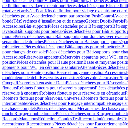
pour Sans cache-bonde
Vidages pour baignoires, d52
Pièces détachées
de finition pour vidage excentrique
Pièces détachées pour Kits de fini
rotative et arrivée d’eau
Kits de finition pour vidage excentrique et arr
détachées pour Avec déclenchement par pression PushControl
Avec c
bonde
Tés
Systèmes d’installation et de rinçage
Geberit Duofix
Parois
Pi
Accessoires
Bâti-supports
Pièces détachées pour Bâti-supports
Bâti-su
lavabos
Bâti-supports pour bidets
Pièces détachées pour Bâti-supports 
murale
Pièces détachées pour Bâti-supports pour douches avec évacua
séparations de douches
Pièces détachées pour Bâti-supports pour sépa
robinetteries
Pièces détachées pour Bâti-supports pour robinetteries
Bât
pour charges de console
Pièces détachées pour Bâti-supports pour cha
Accessoires
Réservoirs apparents
Réservoirs apparents pour WC, en ma
position
Pièces détachées pour Haute position
Basse et moyenne positi
apparents pour WC, en céramique sanitaire
Attenant
Pièces détachées 
détachées pour Haute position
Basse et moyenne position
Accessoires
P
modérateurs de débit
Réservoirs à encastrer
Réservoirs à encastrer Sig
Omega
Réservoirs à encastrer Delta
Pièces détachées pour Réservoirs à
flotteurs
Robinets flotteurs pour réservoirs apparents
Pièces détachées p
réservoirs à encastrer
Robinets flotteurs pour réservoirs en céramique
P
Robinets flotteurs pour réservoirs, universels
Robinets flotteurs pour 
interrompable
Pièces détachées pour Rinçage interrompable
Rinçage s
de chasse complets
Pièces détachées pour Mécanismes de chasse comp
touche
Rinçage double touche
Pièces détachées pour Rinçage double 
Raccords
Manchons
Réductions
Coudes
Tés
Raccords indémontables
Tra
raccordement
Raccordements
Pièces détachées pour Raccordements
Nou