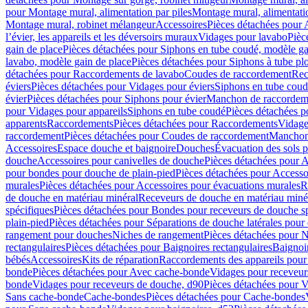
pour Montage mural, alimentation par piles
Montage mural, alimentati
Montage mural, robinet mélangeur
Accessoires
Pièces détachées pour 
l’évier, les appareils et les déversoirs muraux
Vidages pour lavabo
Pièc
gain de place
Pièces détachées pour Siphons en tube coudé, modèle ga
lavabo, modèle gain de place
Pièces détachées pour Siphons à tube pl
détachées pour Raccordements de lavabo
Coudes de raccordement
Rec
éviers
Pièces détachées pour Vidages pour éviers
Siphons en tube cou
évier
Pièces détachées pour Siphons pour évier
Manchon de raccordem
pour Vidages pour appareils
Siphons en tube coudé
Pièces détachées p
apparents
Raccordements
Pièces détachées pour Raccordements
Vidage
raccordement
Pièces détachées pour Coudes de raccordement
Manchon
Accessoires
Espace douche et baignoire
Douches
Évacuation des sols 
douche
Accessoires pour canivelles de douche
Pièces détachées pour A
pour bondes pour douche de plain-pied
Pièces détachées pour Accesso
murales
Pièces détachées pour Accessoires pour évacuations murales
R
de douche en matériau minéral
Receveurs de douche en matériau miné
spécifiques
Pièces détachées pour Bondes pour receveurs de douche s
plain-pied
Pièces détachées pour Séparations de douche latérales pour
rangement pour douches
Niches de rangement
Pièces détachées pour 
rectangulaires
Pièces détachées pour Baignoires rectangulaires
Baignoi
bébés
Accessoires
Kits de réparation
Raccordements des appareils pour 
bonde
Pièces détachées pour Avec cache-bonde
Vidages pour receveur
bonde
Vidages pour receveurs de douche, d90
Pièces détachées pour 
Sans cache-bonde
Cache-bondes
Pièces détachées pour Cache-bondes