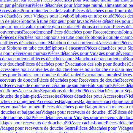
on par générateur
Pièces détachées pour Montage mural, alimentation pa
Accessoires
Pour robinetteries de lavabo
Pièces détachées pour Pour robi
es détachées pour Vidages pour lavabo
Siphons en tube coudé
Pièces dé
in de place
Siphons à tube plongeur pour lavabo
Pièces détachées pour 
ongeur pour lavabo, modèle gain de place
Siphons à encastrer
Pièces dét
ouvrements
Raccordements
Pièces détachées pour Raccordements
Joints
dé
Pièces détachées pour Siphons en tube coudé
Siphons à double chamb
ent
Pièces détachées pour Manchon de raccordement
Accessoires
Pièces
our Siphons en tube coudé
Siphons à encastrer
Pièces détachées pour Sip
s pour déversoirs muraux
Pièces détachées pour Vidages pour déversoi
 de raccordement
Pièces détachées pour Manchon de raccordement
Bon
pour douches
Pièces détachées pour Évacuation des sols pour douches
Ca
ccessoires pour canivelles de douche
Bondes pour douche de plain-pie
ires pour bondes pour douche de plain-pied
Evacuations murales
Pièces
eceveurs de douche
Pièces détachées pour Receveurs de douche
Receve
ral
Receveurs de douche en céramique sanitaire
Bâti-supports
Pièces dét
pécifiques
Accessoires
Séparations de douche
Pièces détachées pour Sép
 douche de plain-pied
Accessoires
Pièces détachées pour Accessoires
Nic
Niches de rangement
Accessoires
Baignoires
Baignoires en acrylique sanit
res en matériau minéral
Pièces détachées pour Baignoires en matériau m
douches et baignoires
Vidages pour receveurs de douche, d52
Pièces dé
s de douche, d62
Pièces détachées pour Vidages pour receveurs de dou
Vidages pour receveurs de douche, d90
Avec cache-bonde
Pièces détach
Vidages pour receveurs de douche Sestra
Pièces détachées pour Vidages