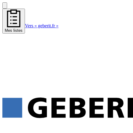
Vers « geberit.fr »
Mes listes