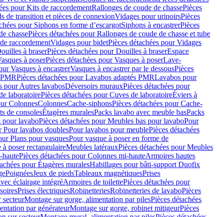
ées pour Kits de raccordement
Rallonges de coude de chasse
Pièces
s de transition et pièces de connexion
Vidages pour urinoirs
Pièces
achées pour Siphons en forme d’escargot
Siphons à encastrer
Pièces
de chasse
Pièces détachées pour Rallonges de coude de chasse et tube
 de raccordement
Vidages pour bidet
Pièces détachées pour Vidages
ouilles à braser
Pièces détachées pour Douilles à braser
Espace
asques à poser
Pièces détachées pour Vasques à poser
Lave-
our Vasques à encastrer
Vasques à encastrer par le dessous
Pièces
s PMR
Pièces détachées pour Lavabos adaptés PMR
Lavabos pour
s pour Autres lavabos
Déversoirs muraux
Pièces détachées pour
e laboratoire
Pièces détachées pour Cuves de laboratoire
Éviers à
our Colonnes
Colonnes
Cache-siphons
Pièces détachées pour Cache-
ts de consoles
Étagères murales
Packs lavabo avec meuble bas
Packs
 pour lavabo
Pièces détachées pour Meubles bas pour lavabo
Pour
r Pour lavabos doubles
Pour lavabos pour meuble
Pièces détachées
our Plans pour vasques
Pour vasque à poser en forme de
 à poser rectangulaire
Meubles latéraux
Pièces détachées pour Meubles
-haute
Pièces détachées pour Colonnes mi-haute
Armoires hautes
tachées pour Étagères murales
Habillages pour bâti-support Duofix
ge
Poignées
Jeux de pieds
Tableaux magnétiques
Prises
vec éclairage intégré
Armoires de toilette
Pièces détachées pour
soires
Prises électriques
Robinetteries
Robinetteries de lavabo
Pièces
 secteur
Montage sur gorge, alimentation par piles
Pièces détachées
entation par générateur
Montage sur gorge, robinet mitigeur
Pièces
n sur secteur
Montage mural, alimentation par piles
Pièces détachées