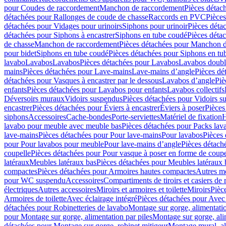
pour Coudes de raccordement
Manchon de raccordement
Pièces détac
détachées pour Rallonges de coude de chasse
Raccords en PVC
Pièce
détachées pour Vidages pour urinoirs
Siphons pour urinoir
Pièces déta
détachées pour Siphons à encastrer
Siphons en tube coudé
Pièces déta
de chasse
Manchon de raccordement
Pièces détachées pour Manchon 
pour bidet
Siphons en tube coudé
Pièces détachées pour Siphons en tu
lavabo
Lavabos
Lavabos
Pièces détachées pour Lavabos
Lavabos doubl
mains
Pièces détachées pour Lave-mains
Lave-mains d’angle
Pièces dé
détachées pour Vasques à encastrer par le dessous
Lavabos d’angle
Piè
enfants
Pièces détachées pour Lavabos pour enfants
Lavabos collectifs
Déversoirs muraux
Vidoirs suspendus
Pièces détachées pour Vidoirs s
encastrer
Pièces détachées pour Éviers à encastrer
Éviers à poser
Pièces
siphons
Accessoires
Cache-bondes
Porte-serviettes
Matériel de fixation
H
lavabo pour meuble avec meuble bas
Pièces détachées pour Packs la
lave-mains
Pièces détachées pour Pour lave-mains
Pour lavabos
Pièces
pour Pour lavabos pour meuble
Pour lave-mains d’angle
Pièces détach
coupelle
Pièces détachées pour Pour vasque à poser en forme de coupe
latéraux
Meubles latéraux bas
Pièces détachées pour Meubles latéraux 
compactes
Pièces détachées pour Armoires hautes compactes
Autres m
pour WC suspendu
Accessoires
Compartiments de tiroirs et casiers de
électriques
Autres accessoires
Miroirs et armoires et toilette
Miroirs
Pièc
Armoires de toilette
Avec éclairage intégré
Pièces détachées pour Avec 
détachées pour Robinetteries de lavabo
Montage sur gorge, alimentatio
pour Montage sur gorge, alimentation par piles
Montage sur gorge, ali
détachées pour Montage sur gorge, robinet mitigeur
Montage mural, al