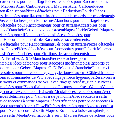
cordements pour chauffage
Pièces détachées pour Raccordements
t Mapress Acier Carbone
Geberit Mapress Acier Carbone
Pièces
hons
Réductions
Pièces détachées pour Réductions
Coudes
Pièces
es détachées pour Raccords indémontables
Raccords et raccordements,
Pièces détachées pour Fermetures
Manchons pour chauffage
Pièces
 détachées pour Raccordements pour chauffage
Accessoires pour
ints d'étanchéité
Jeux de vis pour assemblages à bride
Geberit Mapress
étachées pour Réductions
Coudes
Pièces détachées pour
ur Raccords indémontables
Raccords et raccordements,
es détachées pour Raccordements
Tés pour chauffage
Pièces détachées
ess Cuivre
Pièces détachées pour Accessoires pour Geberit Mapress
nts
Pièces détachées pour Fixations de raccordements
Joints
CuNiFe
Tubes 2.1972
Manchons
Pièces détachées pour
tables
Pièces détachées pour Raccords indémontables
Raccords et
soires pour Geberit Mapress CuNiFe
Joints d'étanchéité
Jeux de vis
essoires pour unités de rinçage hygiéniques
Capteurs
Câbles
Limiteurs
voirs et commandes de WC avec rinçage forcé hygiénique
Réservoirs à
éservoirs et commandes de WC avec rinçage forcé hygiénique
Pièces
étachées pour Blocs d’alimentation
Composants réseau
Vannes
Vannes
ge encastré
Avec raccords à sertir Mepla
Pièces détachées pour Avec
ièces détachées pour Vannes à siège incliné
Avec raccords à sertir
Avec raccords à sertir Mapress
Pièces détachées pour Avec raccords à
Avec raccords à sertir FlowFit
Pièces détachées pour Avec raccords à
 pour Avec raccords à sertir Mapress
Robinets à boisseau sphérique
s à sertir Mepla
Avec raccords à sertir Mapress
Pièces détachées pour