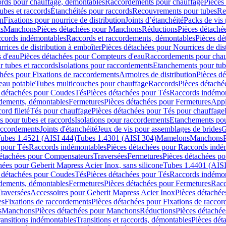
cords pour chauffage, démontables
Raccordements pour chauffage
Pièces
ubes et raccords
Étanchéités pour raccords
Recouvrements pour tubes
Re
on
Fixations pour nourrice de distribution
Joints d’étanchéité
Packs de vis
ds
Manchons
Pièces détachées pour Manchons
Réductions
Pièces détaché
ccords indémontables
Raccords et raccordements, démontables
Pièces dé
rrices de distribution à emboîter
Pièces détachées pour Nourrices de dis
 d'eau
Pièces détachées pour Compteurs d'eau
Raccordements pour chau
r tubes et raccords
Isolations pour raccordements
Etanchements pour tube
chées pour Fixations de raccordements
Armoires de distribution
Pièces dé
eau potable
Tubes multicouches pour chauffage
Raccords
Pièces détaché
 détachées pour Coudes
Tés
Pièces détachées pour Tés
Raccords indémon
rdements, démontables
Fermetures
Pièces détachées pour Fermetures
Appl
ord fileté
Tés pour chauffage
Pièces détachées pour Tés pour chauffage
ns pour tubes et raccords
Isolations pour raccordements
Etanchements pour
raccordements
Joints d'étanchéité
Jeux de vis pour assemblages de brides
G
ubes 1.4521 (AISI 444)
Tubes 1.4301 (AISI 304)
Mamelons
Manchons
 pour Tés
Raccords indémontables
Pièces détachées pour Raccords indé
détachées pour Compensateurs
Traversées
Fermetures
Pièces détachées po
hées pour Geberit Mapress Acier Inox, sans silicone
Tubes 1.4401 (AISI
 détachées pour Coudes
Tés
Pièces détachées pour Tés
Raccords indémon
rdements, démontables
Fermetures
Pièces détachées pour Fermetures
Racc
raversées
Accessoires pour Geberit Mapress Acier Inox
Pièces détachée
es
Fixations de raccordements
Pièces détachées pour Fixations de racco
s
Manchons
Pièces détachées pour Manchons
Réductions
Pièces détachée
ransitions indémontables
Transitions et raccords, démontables
Pièces dét