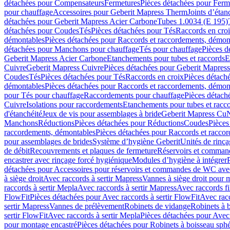
détachées pour Compensateurs
Fermetures
Pièces détachées pour Ferm
pour chauffage
Accessoires pour Geberit Mapress Therm
Joints d’étan
détachées pour Geberit Mapress Acier Carbone
Tubes 1.0034 (E 195)
détachées pour Coudes
Tés
Pièces détachées pour Tés
Raccords en cro
démontables
Pièces détachées pour Raccords et raccordements, démon
détachées pour Manchons pour chauffage
Tés pour chauffage
Pièces d
Geberit Mapress Acier Carbone
Etanchements pour tubes et raccords
E
Cuivre
Geberit Mapress Cuivre
Pièces détachées pour Geberit Mapres
Coudes
Tés
Pièces détachées pour Tés
Raccords en croix
Pièces détach
démontables
Pièces détachées pour Raccords et raccordements, démon
pour Tés pour chauffage
Raccordements pour chauffage
Pièces détach
Cuivre
Isolations pour raccordements
Etanchements pour tubes et racc
d'étanchéité
Jeux de vis pour assemblages à bride
Geberit Mapress Cu
Manchons
Réductions
Pièces détachées pour Réductions
Coudes
Pièces
raccordements, démontables
Pièces détachées pour Raccords et racco
pour assemblages de brides
Système d’hygiène Geberit
Unités de rinç
de débit
Recouvrements et plaques de fermeture
Réservoirs et comman
encastrer avec rinçage forcé hygiénique
Modules d’hygiène à intégrer
détachées pour Accessoires pour réservoirs et commandes de WC avec
à siège droit
Avec raccords à sertir Mapress
Vannes à siège droit pour 
raccords à sertir Mepla
Avec raccords à sertir Mapress
Avec raccords fi
FlowFit
Pièces détachées pour Avec raccords à sertir FlowFit
Avec racc
sertir Mapress
Vannes de prélèvement
Robinets de vidange
Robinets à 
sertir FlowFit
Avec raccords à sertir Mepla
Pièces détachées pour Avec 
pour montage encastré
Pièces détachées pour Robinets à boisseau sph