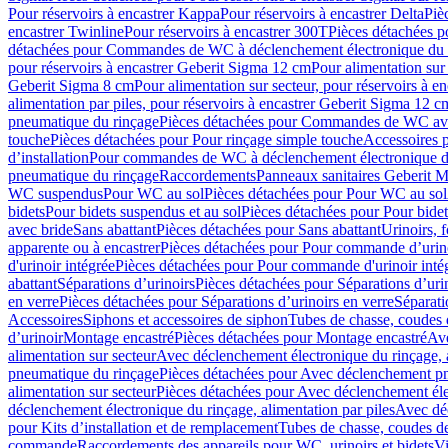
Pour réservoirs à encastrer Kappa
Pour réservoirs à encastrer Delta
Piè
encastrer Twinline
Pour réservoirs à encastrer 300T
Pièces détachées p
détachées pour Commandes de WC à déclenchement électronique du 
pour réservoirs à encastrer Geberit Sigma 12 cm
Pour alimentation sur
Geberit Sigma 8 cm
Pour alimentation sur secteur, pour réservoirs à 
alimentation par piles, pour réservoirs à encastrer Geberit Sigma 12 c
pneumatique du rinçage
Pièces détachées pour Commandes de WC ave
touche
Pièces détachées pour Pour rinçage simple touche
Accessoires
d’installation
Pour commandes de WC à déclenchement électronique d
pneumatique du rinçage
Raccordements
Panneaux sanitaires Geberit M
WC suspendus
Pour WC au sol
Pièces détachées pour Pour WC au sol
bidets
Pour bidets suspendus et au sol
Pièces détachées pour Pour bidet
avec bride
Sans abattant
Pièces détachées pour Sans abattant
Urinoirs, 
apparente ou à encastrer
Pièces détachées pour Pour commande d’urino
d'urinoir intégrée
Pièces détachées pour Pour commande d'urinoir inté
abattant
Séparations d’urinoirs
Pièces détachées pour Séparations d’uri
en verre
Pièces détachées pour Séparations d’urinoirs en verre
Séparati
Accessoires
Siphons et accessoires de siphon
Tubes de chasse, coudes 
dʼurinoir
Montage encastré
Pièces détachées pour Montage encastré
Ave
alimentation sur secteur
Avec déclenchement électronique du rinçage, a
pneumatique du rinçage
Pièces détachées pour Avec déclenchement p
alimentation sur secteur
Pièces détachées pour Avec déclenchement élec
déclenchement électronique du rinçage, alimentation par piles
Avec dé
pour Kits d’installation et de remplacement
Tubes de chasse, coudes de
commande
Raccordements des appareils pour WC, urinoirs et bidets
Vi