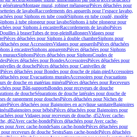
r générateur
Montage mural, robinet mélangeur
Pièces détachées pour
netteries de lavabo
Raccordements des appareils pour l’espace lavabo,
tachées pour Siphons en tube coudé
Siphons en tube coudé, modèle
Siphons à tube plongeur pour lavabo
Siphons à tube plongeur pour
achées pour Siphons à encastrer
Raccordements de lavabo
Pièces
Douilles à braser
Tubes de trop-plein
Rallonges
Vidages pour
re
Pièces détachées pour Siphons à double chambre
Siphons pour
 détachées pour Accessoires
Vidages pour appareils
Pièces détachées
hons à encastrer
Siphons apparents
Pièces détachées pour Siphons
rs muraux
Siphons
Pièces détachées pour Siphons
Coudes de
des
Pièces détachées pour Bondes
Accessoires
Pièces détachées pour
nivelles de douche
Pièces détachées pour Canivelles de
d
Pièces détachées pour Bondes pour douche de plain-pied
Accessoires
 détachées pour Evacuations murales
Accessoires pour évacuations
urs de douche en matériau minéral
Pièces détachées pour Receveurs
achées pour Bâti-supports
Bondes pour receveurs de douche
arations de douche
Séparations de douche latérales pour douche de
hes de rangement pour douches
Pièces détachées pour Niches de
aire
Pièces détachées pour Baignoires en acrylique sanitaire
Baignoires
inéral
Baignoires pour bébés
Pièces détachées pour Baignoires pour
tachées pour Vidages pour receveurs de douche, d52
Avec cache-
che, d62
Avec cache-bonde
Pièces détachées pour Avec cache-
ées pour Avec cache-bonde
Sans cache-bonde
Pièces détachées pour
 pour receveurs de douche Sestra
Sans cache-bonde
Pièces détachées