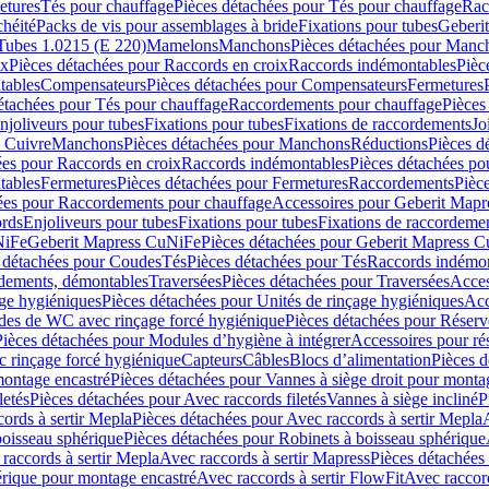
etures
Tés pour chauffage
Pièces détachées pour Tés pour chauffage
Rac
chéité
Packs de vis pour assemblages à bride
Fixations pour tubes
Geberi
Tubes 1.0215 (E 220)
Mamelons
Manchons
Pièces détachées pour Manc
ix
Pièces détachées pour Raccords en croix
Raccords indémontables
Pièc
tables
Compensateurs
Pièces détachées pour Compensateurs
Fermetures
étachées pour Tés pour chauffage
Raccordements pour chauffage
Pièces
njoliveurs pour tubes
Fixations pour tubes
Fixations de raccordements
Jo
s Cuivre
Manchons
Pièces détachées pour Manchons
Réductions
Pièces d
ées pour Raccords en croix
Raccords indémontables
Pièces détachées po
tables
Fermetures
Pièces détachées pour Fermetures
Raccordements
Pièc
ées pour Raccordements pour chauffage
Accessoires pour Geberit Mapr
ords
Enjoliveurs pour tubes
Fixations pour tubes
Fixations de raccordeme
NiFe
Geberit Mapress CuNiFe
Pièces détachées pour Geberit Mapress 
 détachées pour Coudes
Tés
Pièces détachées pour Tés
Raccords indémon
rdements, démontables
Traversées
Pièces détachées pour Traversées
Acces
age hygiéniques
Pièces détachées pour Unités de rinçage hygiéniques
Acc
des de WC avec rinçage forcé hygiénique
Pièces détachées pour Réser
Pièces détachées pour Modules d’hygiène à intégrer
Accessoires pour r
 rinçage forcé hygiénique
Capteurs
Câbles
Blocs d’alimentation
Pièces d
montage encastré
Pièces détachées pour Vannes à siège droit pour monta
letés
Pièces détachées pour Avec raccords filetés
Vannes à siège incliné
P
ords à sertir Mepla
Pièces détachées pour Avec raccords à sertir Mepla
boisseau sphérique
Pièces détachées pour Robinets à boisseau sphérique
raccords à sertir Mepla
Avec raccords à sertir Mapress
Pièces détachées
érique pour montage encastré
Avec raccords à sertir FlowFit
Avec raccord