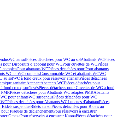
endus
WC au sol
Pièces détachées pour WC au sol
Abattants WC
Pièces
es pour Dispositifs d’appoint pour WC
Pour cuvettes de WC
Pièces
C complets
Pour abattants WC
Pièces détachées pour Pour abattants
ants WC et WC complets
Consommables
WC et abattants WC
WC
C au sol
WC à fond creux pour réservoir attenant
Pièces détachées
amique sanitaire
Attenant
Abattants WC
Pièces détachées pour
à fond creux, surélevés
Pièces détachées pour Cuvettes de WC à fond
és PMR
Pièces détachées pour Abattants WC adaptés PMR
Abattants
r WC pour enfants
WC suspendus
Pièces détachées pour WC
s WC
Pièces détachées pour Abattants WC
Lunettes d’abattant
Pièces
r Bidets suspendus
Bidets au sol
Pièces détachées pour Bidets au
s pour Plaques de déclenchement
Pour réservoirs à encastrer
astrer Omega
Pour réservoirs à encastrer Kappa
Pièces détachées pour