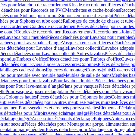
hées pour Manchon de raccordement
Kits de raccordement
Pièces détach
s détachées pour Raccords en PVC
Manchettes et cache-boulons
Raccord
chées pour Siphons pour urinoir
Siphons en forme d’escargot
Pièces dét
chées pour Siphons en tube coudé
Rallonges de coude de chasse et tube 
de raccordement
Coudes de raccordement
Pièces détachées pour Coudes
be coudé
Coudes de raccordement
Recouvrements
Raccordements
Joints
D
es
Lavabos pour meubles
Pièces détachées pour Lavabos pour meubles
V
tachées pour Lave-mains d’angle
Vasques à encastrer
Pièces détachées p
ces détachées pour Lavabos d’angle
Lavabos collectifs
Lavabos adapté
Pièces détachées pour Lavabos collectifs
Autres lavabos
Pièces détachée
uspendus
Timbres dʼoffice
Pièces détachées pour Timbres dʼoffice
Cuves d
 détachées pour Éviers à poser
Accessoires
Colonnes
Pièces détachées p
abillages cache-siphons
Equerres de montage
Couvre-joints
Dosserets
Ki
vabo pour meuble avec meuble bas
Meubles de salle de bains
Meubles bas
 détachées pour Pour lavabos
Pour lavabos doubles
Pièces détachées pou
ées pour Pour lave-mains d’angle
Plans pour vasques
Pièces détachées p
lle
Pour vasque à poser rectangulaire
Pièces détachées pour Pour vasque
bas
Colonnes hautes
Pièces détachées pour Colonnes hautes
Colonnes mi
eubles
Pièces détachées pour Autres meubles
Étagères murales
Pièces dé
 rangement
Porte-serviettes et crochets porte-serviettes
Éléments d’éclaira
es détachées pour Miroirs
Avec éclairage intégré
Pièces détachées pour A
éclairage intégré
Accessoires
Éléments d’éclairage
Poignées
Autres acces
n sur secteur
Pièces détachées pour Montage sur gorge, alimentation sur
mentation par générateur
Pièces détachées pour Montage sur gorge, alim
imentation sur secteur
Pièces détachées pour Montage mural, alimentatio