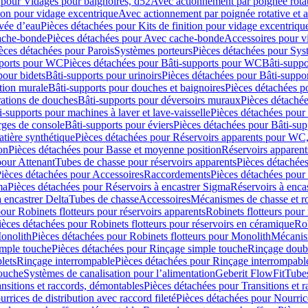
 pour Vidages pour baignoires, d52
Avec actionnement par poignée rota
tion pour vidage excentrique
Avec actionnement par poignée rotative et a
ivée d’eau
Pièces détachées pour Kits de finition pour vidage excentrique
ache-bonde
Pièces détachées pour Avec cache-bonde
Accessoires pour v
èces détachées pour Parois
Systèmes porteurs
Pièces détachées pour Sys
pports pour WC
Pièces détachées pour Bâti-supports pour WC
Bâti-suppo
pour bidets
Bâti-supports pour urinoirs
Pièces détachées pour Bâti-suppor
tion murale
Bâti-supports pour douches et baignoires
Pièces détachées p
rations de douches
Bâti-supports pour déversoirs muraux
Pièces détaché
i-supports pour machines à laver et lave-vaisselle
Pièces détachées pour 
rges de console
Bâti-supports pour éviers
Pièces détachées pour Bâti-sup
tière synthétique
Pièces détachées pour Réservoirs apparents pour WC,
on
Pièces détachées pour Basse et moyenne position
Réservoirs apparent
pour Attenant
Tubes de chasse pour réservoirs apparents
Pièces détachées
ièces détachées pour Accessoires
Raccordements
Pièces détachées pou
ma
Pièces détachées pour Réservoirs à encastrer Sigma
Réservoirs à enc
 encastrer Delta
Tubes de chasse
Accessoires
Mécanismes de chasse et rob
our Robinets flotteurs pour réservoirs apparents
Robinets flotteurs pour 
ièces détachées pour Robinets flotteurs pour réservoirs en céramique
Rob
Monolith
Pièces détachées pour Robinets flotteurs pour Monolith
Mécanis
imple touche
Pièces détachées pour Rinçage simple touche
Rinçage doub
lets
Rinçage interrompable
Pièces détachées pour Rinçage interrompabl
touche
Systèmes de canalisation pour l’alimentation
Geberit FlowFit
Tube
nsitions et raccords, démontables
Pièces détachées pour Transitions et 
rrices de distribution avec raccord fileté
Pièces détachées pour Nourrice