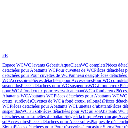
FR
Espace WC
WC lavants Geberit AquaClean
WC complets
Pièces déta
détachées pour Abattants WC
Pour cuvettes de WC
Pièces détachées 
détachées pour Pour cuvettes de WC
Panneau design
Pièces détachées
WC
Accessoires
Pièces détachées pour Accessoires
Pour WC complets
suspendus
Pièces détachées pour WC suspendus
WC à fond creux
Pièc
pour WC à fond creux pour réservoir attenant
WC à fond creux
Pièces
Abattants WC
Abattants WC
Pièces détachées pour Abattants WC
WC 
creux, surélevés
Cuvettes de WC à fond creux, rallongés
Pièces détach
WC
Pièces détachées pour Abattants WC
Lunettes d’abattant
Pièces dé
suspendus
WC au sol
Pièces détachées pour WC au sol
Abattants WC p
détachées pour Lunettes d’abattant
Siège à la turque
Avec rinçage
Acce
sol
Accessoires
Pièces détachées pour Accessoires
Plaques de déclenc
Sigma
Pièces détachées pour Pour réservoirs à encastrer Sigma
Pour ré