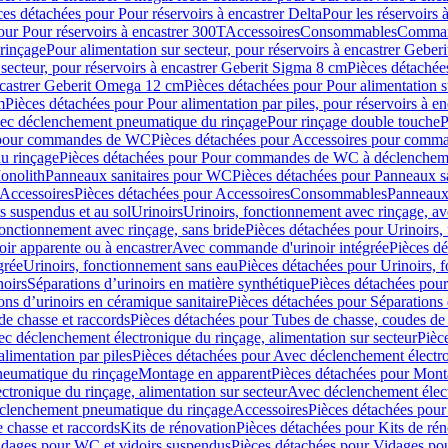
ces détachées pour Pour réservoirs à encastrer Delta
Pour les réservoirs 
our Pour réservoirs à encastrer 300T
Accessoires
Consommables
Command
rinçage
Pour alimentation sur secteur, pour réservoirs à encastrer Gebe
 secteur, pour réservoirs à encastrer Geberit Sigma 8 cm
Pièces détachées
encastrer Geberit Omega 12 cm
Pièces détachées pour Pour alimentation s
m
Pièces détachées pour Pour alimentation par piles, pour réservoirs à 
c déclenchement pneumatique du rinçage
Pour rinçage double touche
P
 pour commandes de WC
Pièces détachées pour Accessoires pour com
u rinçage
Pièces détachées pour Pour commandes de WC à déclencheme
onolith
Panneaux sanitaires pour WC
Pièces détachées pour Panneaux s
Accessoires
Pièces détachées pour Accessoires
Consommables
Panneaux 
s suspendus et au sol
Urinoirs
Urinoirs, fonctionnement avec rinçage, av
fonctionnement avec rinçage, sans bride
Pièces détachées pour Urinoirs,
ir apparente ou à encastrer
Avec commande d'urinoir intégrée
Pièces d
grée
Urinoirs, fonctionnement sans eau
Pièces détachées pour Urinoirs, 
noirs
Séparations d’urinoirs en matière synthétique
Pièces détachées pour
ons d’urinoirs en céramique sanitaire
Pièces détachées pour Séparations 
de chasse et raccords
Pièces détachées pour Tubes de chasse, coudes de 
c déclenchement électronique du rinçage, alimentation sur secteur
Pièc
limentation par piles
Pièces détachées pour Avec déclenchement électron
neumatique du rinçage
Montage en apparent
Pièces détachées pour Mont
tronique du rinçage, alimentation sur secteur
Avec déclenchement électr
clenchement pneumatique du rinçage
Accessoires
Pièces détachées pour
 chasse et raccords
Kits de rénovation
Pièces détachées pour Kits de ré
dages pour WC et vidoirs suspendus
Pièces détachées pour Vidages po