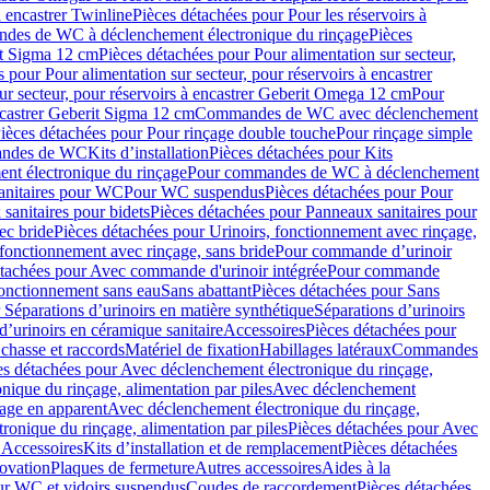
à encastrer Twinline
Pièces détachées pour Pour les réservoirs à
es de WC à déclenchement électronique du rinçage
Pièces
rit Sigma 12 cm
Pièces détachées pour Pour alimentation sur secteur,
 pour Pour alimentation sur secteur, pour réservoirs à encastrer
ur secteur, pour réservoirs à encastrer Geberit Omega 12 cm
Pour
encastrer Geberit Sigma 12 cm
Commandes de WC avec déclenchement
ièces détachées pour Pour rinçage double touche
Pour rinçage simple
mandes de WC
Kits d’installation
Pièces détachées pour Kits
nt électronique du rinçage
Pour commandes de WC à déclenchement
anitaires pour WC
Pour WC suspendus
Pièces détachées pour Pour
sanitaires pour bidets
Pièces détachées pour Panneaux sanitaires pour
ec bride
Pièces détachées pour Urinoirs, fonctionnement avec rinçage,
 fonctionnement avec rinçage, sans bride
Pour commande d’urinoir
étachées pour Avec commande d'urinoir intégrée
Pour commande
fonctionnement sans eau
Sans abattant
Pièces détachées pour Sans
 Séparations d’urinoirs en matière synthétique
Séparations d’urinoirs
d’urinoirs en céramique sanitaire
Accessoires
Pièces détachées pour
chasse et raccords
Matériel de fixation
Habillages latéraux
Commandes
es détachées pour Avec déclenchement électronique du rinçage,
ique du rinçage, alimentation par piles
Avec déclenchement
age en apparent
Avec déclenchement électronique du rinçage,
onique du rinçage, alimentation par piles
Pièces détachées pour Avec
 Accessoires
Kits d’installation et de remplacement
Pièces détachées
novation
Plaques de fermeture
Autres accessoires
Aides à la
ur WC et vidoirs suspendus
Coudes de raccordement
Pièces détachées