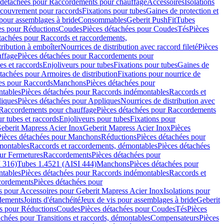
 détachées pour Raccordements pour chauffage
Accessoires
Isolations
couvrement pour raccords
Fixations pour tubes
Gaines de protection et
 pour assemblages à bride
Consommables
Geberit PushFit
Tubes
es pour Réductions
Coudes
Pièces détachées pour Coudes
Tés
Pièces
tachées pour Raccords et raccordements,
tribution à emboîter
Nourrices de distribution avec raccord fileté
Pièces
ffage
Pièces détachées pour Raccordements pour
s et raccords
Enjoliveurs pour tubes
Fixations pour tubes
Gaines de
tachées pour Armoires de distribution
Fixations pour nourrice de
es pour Raccords
Manchons
Pièces détachées pour
tables
Pièces détachées pour Raccords indémontables
Raccords et
iques
Pièces détachées pour Appliques
Nourrices de distribution avec
Raccordements pour chauffage
Pièces détachées pour Raccordements
 tubes et raccords
Enjoliveurs pour tubes
Fixations pour
eberit Mapress Acier Inox
Geberit Mapress Acier Inox
Pièces
Pièces détachées pour Manchons
Réductions
Pièces détachées pour
montables
Raccords et raccordements, démontables
Pièces détachées
ur Fermetures
Raccordements
Pièces détachées pour
 316)
Tubes 1.4521 (AISI 444)
Manchons
Pièces détachées pour
tables
Pièces détachées pour Raccords indémontables
Raccords et
ordements
Pièces détachées pour
s pour Accessoires pour Geberit Mapress Acier Inox
Isolations pour
rdements
Joints d'étanchéité
Jeux de vis pour assemblages à bride
Geberit
s pour Réductions
Coudes
Pièces détachées pour Coudes
Tés
Pièces
achées pour Transitions et raccords, démontables
Compensateurs
Pièces