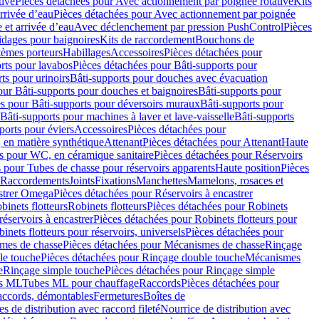
tive
Pièces détachées pour Avec actionnement par poignée rotative
Kits
rrivée d’eau
Pièces détachées pour Avec actionnement par poignée
 et arrivée d’eau
Avec déclenchement par pression PushControl
Pièces
idages pour baignoires
Kits de raccordement
Bouchons de
tèmes porteurs
Habillages
Accessoires
Pièces détachées pour
rts pour lavabos
Pièces détachées pour Bâti-supports pour
ts pour urinoirs
Bâti-supports pour douches avec évacuation
our Bâti-supports pour douches et baignoires
Bâti-supports pour
es pour Bâti-supports pour déversoirs muraux
Bâti-supports pour
Bâti-supports pour machines à laver et lave-vaisselle
Bâti-supports
ports pour éviers
Accessoires
Pièces détachées pour
 en matière synthétique
Attenant
Pièces détachées pour Attenant
Haute
s pour WC, en céramique sanitaire
Pièces détachées pour Réservoirs
 pour Tubes de chasse pour réservoirs apparents
Haute position
Pièces
r Raccordements
Joints
Fixations
Manchettes
Mamelons, rosaces et
astrer Omega
Pièces détachées pour Réservoirs à encastrer
inets flotteurs
Robinets flotteurs
Pièces détachées pour Robinets
réservoirs à encastrer
Pièces détachées pour Robinets flotteurs pour
inets flotteurs pour réservoirs, universels
Pièces détachées pour
mes de chasse
Pièces détachées pour Mécanismes de chasse
Rinçage
le touche
Pièces détachées pour Rinçage double touche
Mécanismes
e
Rinçage simple touche
Pièces détachées pour Rinçage simple
s ML
Tubes ML pour chauffage
Raccords
Pièces détachées pour
raccords, démontables
Fermetures
Boîtes de
s de distribution avec raccord fileté
Nourrice de distribution avec