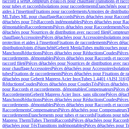
raccord à sertir
Compteurs d'eau
Tés pour chauffage
Transitions et rac
pour tubes et raccords
Isolations pour raccordements
Étanchéités pour t
aides à l'insertion
Fixations pour raccordements
Armoires de distributi
ML
Tubes ML pour chauffage
Raccords
Pièces détachées pour Raccor
détachées pour Tés
Raccords indémontables
Pièces détachées pour Ra
démontables
Raccordements
Pièces détachées pour Raccordements
Nou
détachées pour Nourrices de distribution avec raccord fileté
Compteurs
chauffage
Accessoires
Pièces détachées pour Accessoires
Isolations pou
protection et aides à l'insertion
Fixations de raccordements
Pièces déta
distribution
Joints d'étanchéité
Geberit Mepla
Tubes multicouches pour 
Manchons
Réductions
Pièces détachées pour Réductions
Coudes
Pièces
raccordements, démontables
Pièces détachées pour Raccords et racco
raccord fileté
Pièces détachées pour Nourrices de distribution avec racc
pour chauffage
Accessoires
Pièces détachées pour Accessoires
Isolatio
tubes
Fixations de raccordements
Pièces détachées pour Fixations de 
détachées pour Geberit Mapress Acier Inox
Tubes 1.4401 (AISI 316)
T
Réductions
Coudes
Pièces détachées pour Coudes
Tés
Pièces détachées
pour Raccords et raccordements, démontables
Compensateurs
Pièces 
Raccordements
Geberit Mapress Acier Inox, sans silicone
Pièces détac
Manchons
Réductions
Pièces détachées pour Réductions
Coudes
Pièces
raccordements, démontables
Pièces détachées pour Raccords et racco
Raccordements
Compensateurs
Pièces détachées pour Compensateurs
T
raccordements
Etanchements pour tubes et raccords
Fixations pour tub
Mapress Therm
Tubes Therm
Raccords
Pièces détachées pour Raccord
détachées pour Tés
Transitions indémontables
Pièces détachées pour T