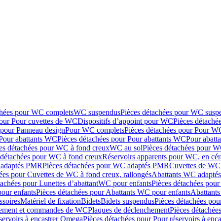
chées pour WC complets
WC suspendus
Pièces détachées pour WC susp
pour Pour cuvettes de WC
Dispositifs d’appoint pour WC
Pièces détaché
 pour Panneau design
Pour WC complets
Pièces détachées pour Pour W
Pour abattants WC
Pièces détachées pour Pour abattants WC
Pour abatt
es détachées pour WC à fond creux
WC au sol
Pièces détachées pour W
 détachées pour WC à fond creux
Réservoirs apparents pour WC, en cér
adaptés PMR
Pièces détachées pour WC adaptés PMR
Cuvettes de WC 
ées pour Cuvettes de WC à fond creux, rallongés
Abattants WC adapt
tachées pour Lunettes d’abattant
WC pour enfants
Pièces détachées pou
our enfants
Pièces détachées pour Abattants WC pour enfants
Abattant
ssoires
Matériel de fixation
Bidets
Bidets suspendus
Pièces détachées pou
hement et commandes de WC
Plaques de déclenchement
Pièces détachée
servoirs à encastrer Omega
Pièces détachées pour Pour réservoirs à enc