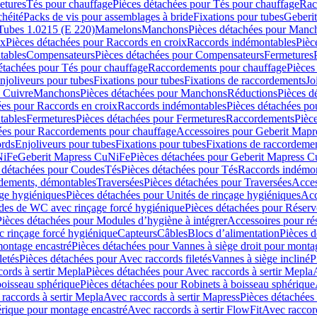
etures
Tés pour chauffage
Pièces détachées pour Tés pour chauffage
Rac
chéité
Packs de vis pour assemblages à bride
Fixations pour tubes
Geberi
Tubes 1.0215 (E 220)
Mamelons
Manchons
Pièces détachées pour Manc
ix
Pièces détachées pour Raccords en croix
Raccords indémontables
Pièc
tables
Compensateurs
Pièces détachées pour Compensateurs
Fermetures
étachées pour Tés pour chauffage
Raccordements pour chauffage
Pièces
njoliveurs pour tubes
Fixations pour tubes
Fixations de raccordements
Jo
s Cuivre
Manchons
Pièces détachées pour Manchons
Réductions
Pièces d
ées pour Raccords en croix
Raccords indémontables
Pièces détachées po
tables
Fermetures
Pièces détachées pour Fermetures
Raccordements
Pièc
ées pour Raccordements pour chauffage
Accessoires pour Geberit Mapr
ords
Enjoliveurs pour tubes
Fixations pour tubes
Fixations de raccordeme
NiFe
Geberit Mapress CuNiFe
Pièces détachées pour Geberit Mapress 
 détachées pour Coudes
Tés
Pièces détachées pour Tés
Raccords indémon
rdements, démontables
Traversées
Pièces détachées pour Traversées
Acces
age hygiéniques
Pièces détachées pour Unités de rinçage hygiéniques
Acc
des de WC avec rinçage forcé hygiénique
Pièces détachées pour Réser
Pièces détachées pour Modules d’hygiène à intégrer
Accessoires pour r
 rinçage forcé hygiénique
Capteurs
Câbles
Blocs d’alimentation
Pièces d
montage encastré
Pièces détachées pour Vannes à siège droit pour monta
letés
Pièces détachées pour Avec raccords filetés
Vannes à siège incliné
P
ords à sertir Mepla
Pièces détachées pour Avec raccords à sertir Mepla
boisseau sphérique
Pièces détachées pour Robinets à boisseau sphérique
raccords à sertir Mepla
Avec raccords à sertir Mapress
Pièces détachées
érique pour montage encastré
Avec raccords à sertir FlowFit
Avec raccord