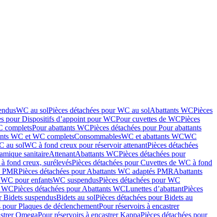
endus
WC au sol
Pièces détachées pour WC au sol
Abattants WC
Pièces
es pour Dispositifs d’appoint pour WC
Pour cuvettes de WC
Pièces
C complets
Pour abattants WC
Pièces détachées pour Pour abattants
ants WC et WC complets
Consommables
WC et abattants WC
WC
C au sol
WC à fond creux pour réservoir attenant
Pièces détachées
amique sanitaire
Attenant
Abattants WC
Pièces détachées pour
à fond creux, surélevés
Pièces détachées pour Cuvettes de WC à fond
és PMR
Pièces détachées pour Abattants WC adaptés PMR
Abattants
r WC pour enfants
WC suspendus
Pièces détachées pour WC
s WC
Pièces détachées pour Abattants WC
Lunettes d’abattant
Pièces
r Bidets suspendus
Bidets au sol
Pièces détachées pour Bidets au
s pour Plaques de déclenchement
Pour réservoirs à encastrer
astrer Omega
Pour réservoirs à encastrer Kappa
Pièces détachées pour