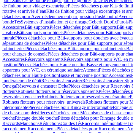
pour Sans cache-bonde
Vidages pour baignoires, d52
Pièces détachées
de finition pour vidage excentrique
Pièces détachées pour Kits de fini
rotative et arrivée d’eau
Kits de finition pour vidage excentrique et arr
détachées pour Avec déclenchement par pression PushControl
Avec c
bonde
Tés
Systèmes d’installation et de rinçage
Geberit Duofix
Parois
Pi
Accessoires
Bâti-supports
Pièces détachées pour Bâti-supports
Bâti-su
lavabos
Bâti-supports pour bidets
Pièces détachées pour Bâti-supports 
murale
Pièces détachées pour Bâti-supports pour douches avec évacua
séparations de douches
Pièces détachées pour Bâti-supports pour sépa
robinetteries
Pièces détachées pour Bâti-supports pour robinetteries
Bât
pour charges de console
Pièces détachées pour Bâti-supports pour cha
Accessoires
Réservoirs apparents
Réservoirs apparents pour WC, en ma
position
Pièces détachées pour Haute position
Basse et moyenne positi
apparents pour WC, en céramique sanitaire
Attenant
Pièces détachées 
détachées pour Haute position
Basse et moyenne position
Accessoires
P
modérateurs de débit
Réservoirs à encastrer
Réservoirs à encastrer Sig
Omega
Réservoirs à encastrer Delta
Pièces détachées pour Réservoirs à
flotteurs
Robinets flotteurs pour réservoirs apparents
Pièces détachées p
réservoirs à encastrer
Robinets flotteurs pour réservoirs en céramique
P
Robinets flotteurs pour réservoirs, universels
Robinets flotteurs pour 
interrompable
Pièces détachées pour Rinçage interrompable
Rinçage s
de chasse complets
Pièces détachées pour Mécanismes de chasse comp
touche
Rinçage double touche
Pièces détachées pour Rinçage double 
Raccords
Manchons
Réductions
Coudes
Tés
Raccords indémontables
Tra
raccordement
Raccordements
Pièces détachées pour Raccordements
Nou