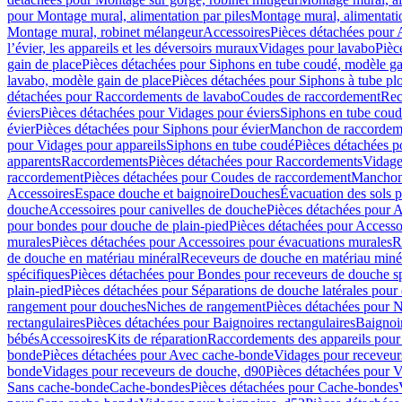
pour Montage mural, alimentation par piles
Montage mural, alimentati
Montage mural, robinet mélangeur
Accessoires
Pièces détachées pour 
l’évier, les appareils et les déversoirs muraux
Vidages pour lavabo
Pièc
gain de place
Pièces détachées pour Siphons en tube coudé, modèle ga
lavabo, modèle gain de place
Pièces détachées pour Siphons à tube pl
détachées pour Raccordements de lavabo
Coudes de raccordement
Rec
éviers
Pièces détachées pour Vidages pour éviers
Siphons en tube cou
évier
Pièces détachées pour Siphons pour évier
Manchon de raccordem
pour Vidages pour appareils
Siphons en tube coudé
Pièces détachées p
apparents
Raccordements
Pièces détachées pour Raccordements
Vidage
raccordement
Pièces détachées pour Coudes de raccordement
Manchon
Accessoires
Espace douche et baignoire
Douches
Évacuation des sols 
douche
Accessoires pour canivelles de douche
Pièces détachées pour A
pour bondes pour douche de plain-pied
Pièces détachées pour Accesso
murales
Pièces détachées pour Accessoires pour évacuations murales
R
de douche en matériau minéral
Receveurs de douche en matériau miné
spécifiques
Pièces détachées pour Bondes pour receveurs de douche s
plain-pied
Pièces détachées pour Séparations de douche latérales pour
rangement pour douches
Niches de rangement
Pièces détachées pour 
rectangulaires
Pièces détachées pour Baignoires rectangulaires
Baignoi
bébés
Accessoires
Kits de réparation
Raccordements des appareils pour 
bonde
Pièces détachées pour Avec cache-bonde
Vidages pour receveur
bonde
Vidages pour receveurs de douche, d90
Pièces détachées pour 
Sans cache-bonde
Cache-bondes
Pièces détachées pour Cache-bondes