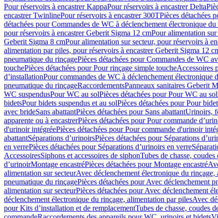
Pour réservoirs à encastrer Kappa
Pour réservoirs à encastrer Delta
Piè
encastrer Twinline
Pour réservoirs à encastrer 300T
Pièces détachées p
détachées pour Commandes de WC à déclenchement électronique du 
pour réservoirs à encastrer Geberit Sigma 12 cm
Pour alimentation sur
Geberit Sigma 8 cm
Pour alimentation sur secteur, pour réservoirs à 
alimentation par piles, pour réservoirs à encastrer Geberit Sigma 12 c
pneumatique du rinçage
Pièces détachées pour Commandes de WC ave
touche
Pièces détachées pour Pour rinçage simple touche
Accessoires
d’installation
Pour commandes de WC à déclenchement électronique d
pneumatique du rinçage
Raccordements
Panneaux sanitaires Geberit M
WC suspendus
Pour WC au sol
Pièces détachées pour Pour WC au sol
bidets
Pour bidets suspendus et au sol
Pièces détachées pour Pour bidet
avec bride
Sans abattant
Pièces détachées pour Sans abattant
Urinoirs, 
apparente ou à encastrer
Pièces détachées pour Pour commande d’urino
d'urinoir intégrée
Pièces détachées pour Pour commande d'urinoir inté
abattant
Séparations d’urinoirs
Pièces détachées pour Séparations d’uri
en verre
Pièces détachées pour Séparations d’urinoirs en verre
Séparati
Accessoires
Siphons et accessoires de siphon
Tubes de chasse, coudes 
dʼurinoir
Montage encastré
Pièces détachées pour Montage encastré
Ave
alimentation sur secteur
Avec déclenchement électronique du rinçage, a
pneumatique du rinçage
Pièces détachées pour Avec déclenchement p
alimentation sur secteur
Pièces détachées pour Avec déclenchement élec
déclenchement électronique du rinçage, alimentation par piles
Avec dé
pour Kits d’installation et de remplacement
Tubes de chasse, coudes de
commande
Raccordements des appareils pour WC, urinoirs et bidets
Vi