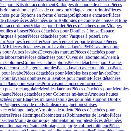
ées pour Kits de raccordement
Rallonges de coude de chasse
Pièces
s de transition et pièces de connexion
Vidages pour urinoirs
Pièces
achées pour Siphons en forme d’escargot
Siphons à encastrer
Pièces
de chasse
Pièces détachées pour Rallonges de coude de chasse et tube
 de raccordement
Vidages pour bidet
Pièces détachées pour Vidages
ouilles à braser
Pièces détachées pour Douilles à braser
Espace
asques à poser
Pièces détachées pour Vasques à poser
Lave-
our Vasques à encastrer
Vasques à encastrer par le dessous
Pièces
s PMR
Pièces détachées pour Lavabos adaptés PMR
Lavabos pour
s pour Autres lavabos
Déversoirs muraux
Pièces détachées pour
e laboratoire
Pièces détachées pour Cuves de laboratoire
Éviers à
our Colonnes
Colonnes
Cache-siphons
Pièces détachées pour Cache-
ts de consoles
Étagères murales
Packs lavabo avec meuble bas
Packs
 pour lavabo
Pièces détachées pour Meubles bas pour lavabo
Pour
r Pour lavabos doubles
Pour lavabos pour meuble
Pièces détachées
our Plans pour vasques
Pour vasque à poser en forme de
 à poser rectangulaire
Meubles latéraux
Pièces détachées pour Meubles
-haute
Pièces détachées pour Colonnes mi-haute
Armoires hautes
tachées pour Étagères murales
Habillages pour bâti-support Duofix
ge
Poignées
Jeux de pieds
Tableaux magnétiques
Prises
vec éclairage intégré
Armoires de toilette
Pièces détachées pour
soires
Prises électriques
Robinetteries
Robinetteries de lavabo
Pièces
 secteur
Montage sur gorge, alimentation par piles
Pièces détachées
entation par générateur
Montage sur gorge, robinet mitigeur
Pièces
n sur secteur
Montage mural, alimentation par piles
Pièces détachées