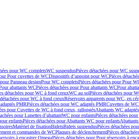
chées pour WC complets
WC suspendus
Pièces détachées pour WC susp
pour Pour cuvettes de WC
Dispositifs d’appoint pour WC
Pièces détaché
 pour Panneau design
Pour WC complets
Pièces détachées pour Pour W
Pour abattants WC
Pièces détachées pour Pour abattants WC
Pour abatt
es détachées pour WC à fond creux
WC au sol
Pièces détachées pour W
 détachées pour WC à fond creux
Réservoirs apparents pour WC, en cér
adaptés PMR
Pièces détachées pour WC adaptés PMR
Cuvettes de WC 
ées pour Cuvettes de WC à fond creux, rallongés
Abattants WC adapt
tachées pour Lunettes d’abattant
WC pour enfants
Pièces détachées pou
our enfants
Pièces détachées pour Abattants WC pour enfants
Abattant
ssoires
Matériel de fixation
Bidets
Bidets suspendus
Pièces détachées pou
hement et commandes de WC
Plaques de déclenchement
Pièces détachée
servoirs à encastrer Omega
Pièces détachées pour Pour réservoirs à enc