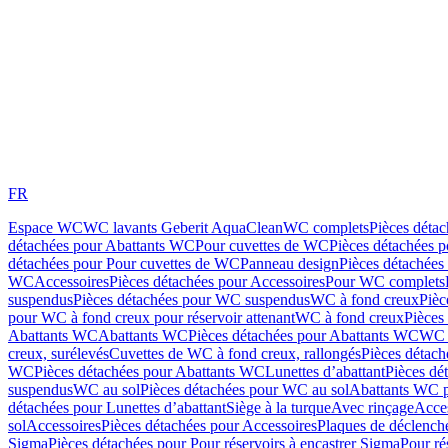
FR
Espace WC
WC lavants Geberit AquaClean
WC complets
Pièces déta
détachées pour Abattants WC
Pour cuvettes de WC
Pièces détachées 
détachées pour Pour cuvettes de WC
Panneau design
Pièces détachées
WC
Accessoires
Pièces détachées pour Accessoires
Pour WC complets
suspendus
Pièces détachées pour WC suspendus
WC à fond creux
Pièc
pour WC à fond creux pour réservoir attenant
WC à fond creux
Pièces
Abattants WC
Abattants WC
Pièces détachées pour Abattants WC
WC 
creux, surélevés
Cuvettes de WC à fond creux, rallongés
Pièces détach
WC
Pièces détachées pour Abattants WC
Lunettes d’abattant
Pièces dé
suspendus
WC au sol
Pièces détachées pour WC au sol
Abattants WC p
détachées pour Lunettes d’abattant
Siège à la turque
Avec rinçage
Acce
sol
Accessoires
Pièces détachées pour Accessoires
Plaques de déclenc
Sigma
Pièces détachées pour Pour réservoirs à encastrer Sigma
Pour ré