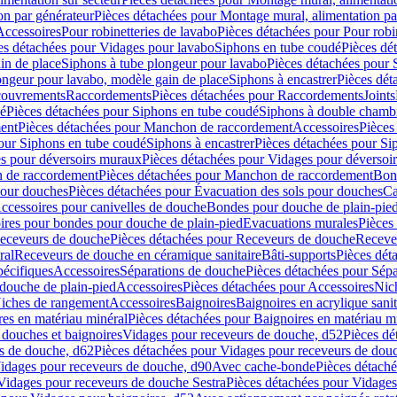
on par générateur
Pièces détachées pour Montage mural, alimentation pa
Accessoires
Pour robinetteries de lavabo
Pièces détachées pour Pour robi
es détachées pour Vidages pour lavabo
Siphons en tube coudé
Pièces dé
in de place
Siphons à tube plongeur pour lavabo
Pièces détachées pour 
ongeur pour lavabo, modèle gain de place
Siphons à encastrer
Pièces dét
ouvrements
Raccordements
Pièces détachées pour Raccordements
Joints
dé
Pièces détachées pour Siphons en tube coudé
Siphons à double chamb
ent
Pièces détachées pour Manchon de raccordement
Accessoires
Pièces
our Siphons en tube coudé
Siphons à encastrer
Pièces détachées pour Sip
s pour déversoirs muraux
Pièces détachées pour Vidages pour déversoi
 de raccordement
Pièces détachées pour Manchon de raccordement
Bon
pour douches
Pièces détachées pour Évacuation des sols pour douches
Ca
ccessoires pour canivelles de douche
Bondes pour douche de plain-pie
ires pour bondes pour douche de plain-pied
Evacuations murales
Pièces
eceveurs de douche
Pièces détachées pour Receveurs de douche
Receve
ral
Receveurs de douche en céramique sanitaire
Bâti-supports
Pièces dét
pécifiques
Accessoires
Séparations de douche
Pièces détachées pour Sép
 douche de plain-pied
Accessoires
Pièces détachées pour Accessoires
Nic
Niches de rangement
Accessoires
Baignoires
Baignoires en acrylique sanit
res en matériau minéral
Pièces détachées pour Baignoires en matériau m
douches et baignoires
Vidages pour receveurs de douche, d52
Pièces dé
s de douche, d62
Pièces détachées pour Vidages pour receveurs de dou
Vidages pour receveurs de douche, d90
Avec cache-bonde
Pièces détach
Vidages pour receveurs de douche Sestra
Pièces détachées pour Vidages