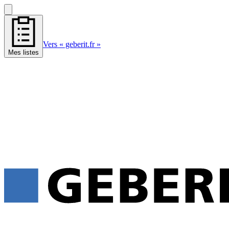
Vers « geberit.fr »
Mes listes