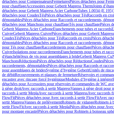
détachées pour Compensateurs
Fermetures
Pièces détachées pour Ferm
pour chauffage
Accessoires pour Geberit Mapress Therm
Joints d’étan
détachées pour Geberit Mapress Acier Carbone
Tubes 1.0034 (E 195)
détachées pour Coudes
Tés
Pièces détachées pour Tés
Raccords en cro
démontables
Pièces détachées pour Raccords et raccordements, démon
détachées pour Manchons pour chauffage
Tés pour chauffage
Pièces d
Geberit Mapress Acier Carbone
Etanchements pour tubes et raccords
E
Cuivre
Geberit Mapress Cuivre
Pièces détachées pour Geberit Mapres
Coudes
Tés
Pièces détachées pour Tés
Raccords en croix
Pièces détach
démontables
Pièces détachées pour Raccords et raccordements, démon
pour Tés pour chauffage
Raccordements pour chauffage
Pièces détach
Cuivre
Isolations pour raccordements
Etanchements pour tubes et racc
d'étanchéité
Jeux de vis pour assemblages à bride
Geberit Mapress Cu
Manchons
Réductions
Pièces détachées pour Réductions
Coudes
Pièces
raccordements, démontables
Pièces détachées pour Raccords et racco
pour assemblages de brides
Système d’hygiène Geberit
Unités de rinç
de débit
Recouvrements et plaques de fermeture
Réservoirs et comman
encastrer avec rinçage forcé hygiénique
Modules d’hygiène à intégrer
détachées pour Accessoires pour réservoirs et commandes de WC avec
à siège droit
Avec raccords à sertir Mapress
Vannes à siège droit pour 
raccords à sertir Mepla
Avec raccords à sertir Mapress
Avec raccords fi
FlowFit
Pièces détachées pour Avec raccords à sertir FlowFit
Avec racc
sertir Mapress
Vannes de prélèvement
Robinets de vidange
Robinets à 
sertir FlowFit
Avec raccords à sertir Mepla
Pièces détachées pour Avec 
pour montage encastré
Pièces détachées pour Robinets à boisseau sph