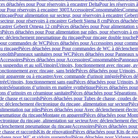
ces détachées pour Pour réservoirs à encastrer Delta
Pour les réservoirs 
our Pour réservoirs à encastrer 300T
Accessoires
Consommables
Command
rinçage
Pour alimentation sur secteur, pour réservoirs à encastrer Gebe
 secteur, pour réservoirs à encastrer Geberit Sigma 8 cm
Pièces détachées
encastrer Geberit Omega 12 cm
Pièces détachées pour Pour alimentation s
m
Pièces détachées pour Pour alimentation par piles, pour réservoirs à 
c déclenchement pneumatique du rinçage
Pour rinçage double touche
P
 pour commandes de WC
Pièces détachées pour Accessoires pour com
u rinçage
Pièces détachées pour Pour commandes de WC à déclencheme
onolith
Panneaux sanitaires pour WC
Pièces détachées pour Panneaux s
Accessoires
Pièces détachées pour Accessoires
Consommables
Panneaux 
s suspendus et au sol
Urinoirs
Urinoirs, fonctionnement avec rinçage, av
fonctionnement avec rinçage, sans bride
Pièces détachées pour Urinoirs,
ir apparente ou à encastrer
Avec commande d'urinoir intégrée
Pièces d
grée
Urinoirs, fonctionnement sans eau
Pièces détachées pour Urinoirs, 
noirs
Séparations d’urinoirs en matière synthétique
Pièces détachées pour
ons d’urinoirs en céramique sanitaire
Pièces détachées pour Séparations 
de chasse et raccords
Pièces détachées pour Tubes de chasse, coudes de 
c déclenchement électronique du rinçage, alimentation sur secteur
Pièc
limentation par piles
Pièces détachées pour Avec déclenchement électron
neumatique du rinçage
Montage en apparent
Pièces détachées pour Mont
tronique du rinçage, alimentation sur secteur
Avec déclenchement électr
clenchement pneumatique du rinçage
Accessoires
Pièces détachées pour
 chasse et raccords
Kits de rénovation
Pièces détachées pour Kits de ré
dages pour WC et vidoirs suspendus
Pièces détachées pour Vidages po