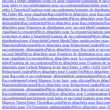
raccord à sertir
Compteurs d'eau
Tés pour chauffage
Transitions et rac
pour tubes et raccords
Isolations pour raccordements
Étanchéités pour t
aides à l'insertion
Fixations pour raccordements
Armoires de distributi
ML
Tubes ML pour chauffage
Raccords
Pièces détachées pour Raccor
détachées pour Tés
Raccords indémontables
Pièces détachées pour Ra
démontables
Raccordements
Pièces détachées pour Raccordements
Nou
détachées pour Nourrices de distribution avec raccord fileté
Compteurs
chauffage
Accessoires
Pièces détachées pour Accessoires
Isolations pou
protection et aides à l'insertion
Fixations de raccordements
Pièces déta
distribution
Joints d'étanchéité
Geberit Mepla
Tubes multicouches pour 
Manchons
Réductions
Pièces détachées pour Réductions
Coudes
Pièces
raccordements, démontables
Pièces détachées pour Raccords et racco
raccord fileté
Pièces détachées pour Nourrices de distribution avec racc
pour chauffage
Accessoires
Pièces détachées pour Accessoires
Isolatio
tubes
Fixations de raccordements
Pièces détachées pour Fixations de 
détachées pour Geberit Mapress Acier Inox
Tubes 1.4401 (AISI 316)
T
Réductions
Coudes
Pièces détachées pour Coudes
Tés
Pièces détachées
pour Raccords et raccordements, démontables
Compensateurs
Pièces 
Raccordements
Geberit Mapress Acier Inox, sans silicone
Pièces détac
Manchons
Réductions
Pièces détachées pour Réductions
Coudes
Pièces
raccordements, démontables
Pièces détachées pour Raccords et racco
Raccordements
Compensateurs
Pièces détachées pour Compensateurs
T
raccordements
Etanchements pour tubes et raccords
Fixations pour tub
Mapress Therm
Tubes Therm
Raccords
Pièces détachées pour Raccord
détachées pour Tés
Transitions indémontables
Pièces détachées pour T