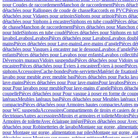
pour Coudes de raccordement
Manchon de raccordement
Pièces détac
détachées pour Rallonges de coude de chasse
Raccords en PVC
Pièce
détachées pour Vidages pour urinoirs
Siphons pour urinoir
Pièces déta
détachées pour Siphons à encastrer
Siphons en tube coudé
Pièces déta
de chasse
Manchon de raccordement
Pièces détachées pour Manchon 
pour bidet
Siphons en tube coudé
Pièces détachées pour Siphons en tu
lavabo
Lavabos
Lavabos
Pièces détachées pour Lavabos
Lavabos doubl
mains
Pièces détachées pour Lave-mains
Lave-mains d’angle
Pièces dé
détachées pour Vasques à encastrer par le dessous
Lavabos d’angle
Piè
enfants
Pièces détachées pour Lavabos pour enfants
Lavabos collectifs
Déversoirs muraux
Vidoirs suspendus
Pièces détachées pour Vidoirs s
encastrer
Pièces détachées pour Éviers à encastrer
Éviers à poser
Pièces
siphons
Accessoires
Cache-bondes
Porte-serviettes
Matériel de fixation
H
lavabo pour meuble avec meuble bas
Pièces détachées pour Packs la
lave-mains
Pièces détachées pour Pour lave-mains
Pour lavabos
Pièces
pour Pour lavabos pour meuble
Pour lave-mains d’angle
Pièces détach
coupelle
Pièces détachées pour Pour vasque à poser en forme de coupe
latéraux
Meubles latéraux bas
Pièces détachées pour Meubles latéraux 
compactes
Pièces détachées pour Armoires hautes compactes
Autres m
pour WC suspendu
Accessoires
Compartiments de tiroirs et casiers de
électriques
Autres accessoires
Miroirs et armoires et toilette
Miroirs
Pièc
Armoires de toilette
Avec éclairage intégré
Pièces détachées pour Avec 
détachées pour Robinetteries de lavabo
Montage sur gorge, alimentatio
pour Montage sur gorge, alimentation par piles
Montage sur gorge, ali
détachées pour Montage sur gorge, robinet mitigeur
Montage mural, al