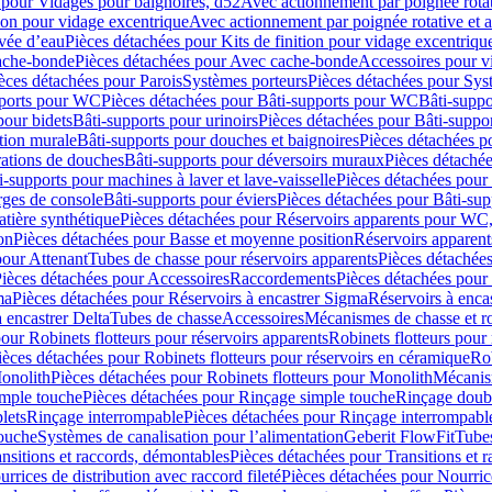
 pour Vidages pour baignoires, d52
Avec actionnement par poignée rota
tion pour vidage excentrique
Avec actionnement par poignée rotative et a
ivée d’eau
Pièces détachées pour Kits de finition pour vidage excentrique
ache-bonde
Pièces détachées pour Avec cache-bonde
Accessoires pour v
èces détachées pour Parois
Systèmes porteurs
Pièces détachées pour Sys
pports pour WC
Pièces détachées pour Bâti-supports pour WC
Bâti-suppo
pour bidets
Bâti-supports pour urinoirs
Pièces détachées pour Bâti-suppor
tion murale
Bâti-supports pour douches et baignoires
Pièces détachées p
rations de douches
Bâti-supports pour déversoirs muraux
Pièces détaché
i-supports pour machines à laver et lave-vaisselle
Pièces détachées pour 
rges de console
Bâti-supports pour éviers
Pièces détachées pour Bâti-sup
tière synthétique
Pièces détachées pour Réservoirs apparents pour WC,
on
Pièces détachées pour Basse et moyenne position
Réservoirs apparent
pour Attenant
Tubes de chasse pour réservoirs apparents
Pièces détachées
ièces détachées pour Accessoires
Raccordements
Pièces détachées pou
ma
Pièces détachées pour Réservoirs à encastrer Sigma
Réservoirs à enc
 encastrer Delta
Tubes de chasse
Accessoires
Mécanismes de chasse et rob
our Robinets flotteurs pour réservoirs apparents
Robinets flotteurs pour 
ièces détachées pour Robinets flotteurs pour réservoirs en céramique
Rob
Monolith
Pièces détachées pour Robinets flotteurs pour Monolith
Mécanis
imple touche
Pièces détachées pour Rinçage simple touche
Rinçage doub
lets
Rinçage interrompable
Pièces détachées pour Rinçage interrompabl
touche
Systèmes de canalisation pour l’alimentation
Geberit FlowFit
Tube
nsitions et raccords, démontables
Pièces détachées pour Transitions et 
rrices de distribution avec raccord fileté
Pièces détachées pour Nourrice