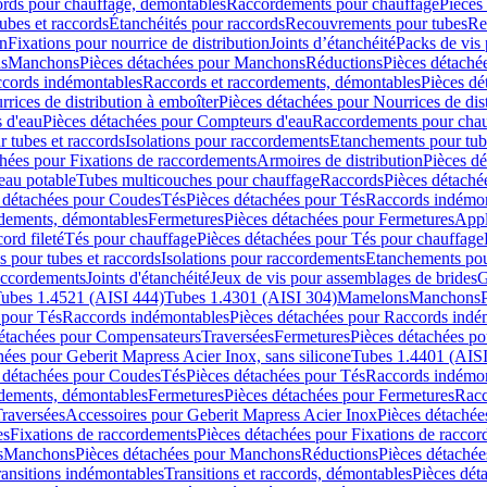
cords pour chauffage, démontables
Raccordements pour chauffage
Pièces
ubes et raccords
Étanchéités pour raccords
Recouvrements pour tubes
Re
on
Fixations pour nourrice de distribution
Joints d’étanchéité
Packs de vis
ds
Manchons
Pièces détachées pour Manchons
Réductions
Pièces détaché
ccords indémontables
Raccords et raccordements, démontables
Pièces dé
rrices de distribution à emboîter
Pièces détachées pour Nourrices de dis
 d'eau
Pièces détachées pour Compteurs d'eau
Raccordements pour chau
r tubes et raccords
Isolations pour raccordements
Etanchements pour tube
chées pour Fixations de raccordements
Armoires de distribution
Pièces dé
eau potable
Tubes multicouches pour chauffage
Raccords
Pièces détaché
 détachées pour Coudes
Tés
Pièces détachées pour Tés
Raccords indémon
rdements, démontables
Fermetures
Pièces détachées pour Fermetures
Appl
ord fileté
Tés pour chauffage
Pièces détachées pour Tés pour chauffage
ns pour tubes et raccords
Isolations pour raccordements
Etanchements pour
raccordements
Joints d'étanchéité
Jeux de vis pour assemblages de brides
G
ubes 1.4521 (AISI 444)
Tubes 1.4301 (AISI 304)
Mamelons
Manchons
 pour Tés
Raccords indémontables
Pièces détachées pour Raccords indé
détachées pour Compensateurs
Traversées
Fermetures
Pièces détachées po
hées pour Geberit Mapress Acier Inox, sans silicone
Tubes 1.4401 (AISI
 détachées pour Coudes
Tés
Pièces détachées pour Tés
Raccords indémon
rdements, démontables
Fermetures
Pièces détachées pour Fermetures
Racc
raversées
Accessoires pour Geberit Mapress Acier Inox
Pièces détachée
es
Fixations de raccordements
Pièces détachées pour Fixations de racco
s
Manchons
Pièces détachées pour Manchons
Réductions
Pièces détachée
ransitions indémontables
Transitions et raccords, démontables
Pièces dét