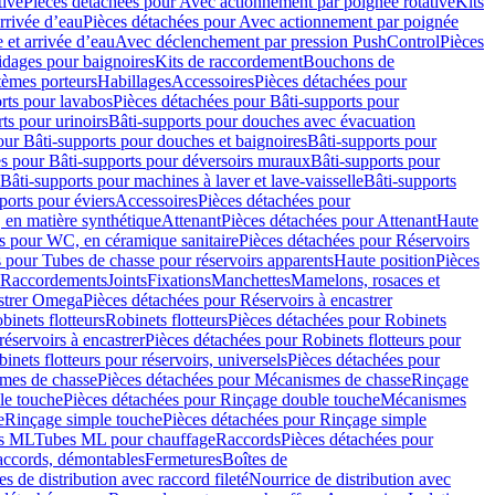
tive
Pièces détachées pour Avec actionnement par poignée rotative
Kits
rrivée d’eau
Pièces détachées pour Avec actionnement par poignée
 et arrivée d’eau
Avec déclenchement par pression PushControl
Pièces
idages pour baignoires
Kits de raccordement
Bouchons de
tèmes porteurs
Habillages
Accessoires
Pièces détachées pour
rts pour lavabos
Pièces détachées pour Bâti-supports pour
ts pour urinoirs
Bâti-supports pour douches avec évacuation
our Bâti-supports pour douches et baignoires
Bâti-supports pour
es pour Bâti-supports pour déversoirs muraux
Bâti-supports pour
Bâti-supports pour machines à laver et lave-vaisselle
Bâti-supports
ports pour éviers
Accessoires
Pièces détachées pour
 en matière synthétique
Attenant
Pièces détachées pour Attenant
Haute
s pour WC, en céramique sanitaire
Pièces détachées pour Réservoirs
 pour Tubes de chasse pour réservoirs apparents
Haute position
Pièces
r Raccordements
Joints
Fixations
Manchettes
Mamelons, rosaces et
astrer Omega
Pièces détachées pour Réservoirs à encastrer
inets flotteurs
Robinets flotteurs
Pièces détachées pour Robinets
réservoirs à encastrer
Pièces détachées pour Robinets flotteurs pour
inets flotteurs pour réservoirs, universels
Pièces détachées pour
mes de chasse
Pièces détachées pour Mécanismes de chasse
Rinçage
le touche
Pièces détachées pour Rinçage double touche
Mécanismes
e
Rinçage simple touche
Pièces détachées pour Rinçage simple
s ML
Tubes ML pour chauffage
Raccords
Pièces détachées pour
raccords, démontables
Fermetures
Boîtes de
s de distribution avec raccord fileté
Nourrice de distribution avec