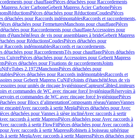
cordements pour chauffage
Pièces détachées pour Raccordements
t Mapress Acier Carbone
Geberit Mapress Acier Carbone
Pièces
hons
Réductions
Pièces détachées pour Réductions
Coudes
Pièces
es détachées pour Raccords indémontables
Raccords et raccordements,
Pièces détachées pour Fermetures
Manchons pour chauffage
Pièces
 détachées pour Raccordements pour chauffage
Accessoires pour
ints d'étanchéité
Jeux de vis pour assemblages à bride
Geberit Mapress
étachées pour Réductions
Coudes
Pièces détachées pour
ur Raccords indémontables
Raccords et raccordements,
es détachées pour Raccordements
Tés pour chauffage
Pièces détachées
ess Cuivre
Pièces détachées pour Accessoires pour Geberit Mapress
nts
Pièces détachées pour Fixations de raccordements
Joints
CuNiFe
Tubes 2.1972
Manchons
Pièces détachées pour
tables
Pièces détachées pour Raccords indémontables
Raccords et
soires pour Geberit Mapress CuNiFe
Joints d'étanchéité
Jeux de vis
essoires pour unités de rinçage hygiéniques
Capteurs
Câbles
Limiteurs
voirs et commandes de WC avec rinçage forcé hygiénique
Réservoirs à
éservoirs et commandes de WC avec rinçage forcé hygiénique
Pièces
étachées pour Blocs d’alimentation
Composants réseau
Vannes
Vannes
ge encastré
Avec raccords à sertir Mepla
Pièces détachées pour Avec
ièces détachées pour Vannes à siège incliné
Avec raccords à sertir
Avec raccords à sertir Mapress
Pièces détachées pour Avec raccords à
Avec raccords à sertir FlowFit
Pièces détachées pour Avec raccords à
 pour Avec raccords à sertir Mapress
Robinets à boisseau sphérique
s à sertir Mepla
Avec raccords à sertir Mapress
Pièces détachées pour