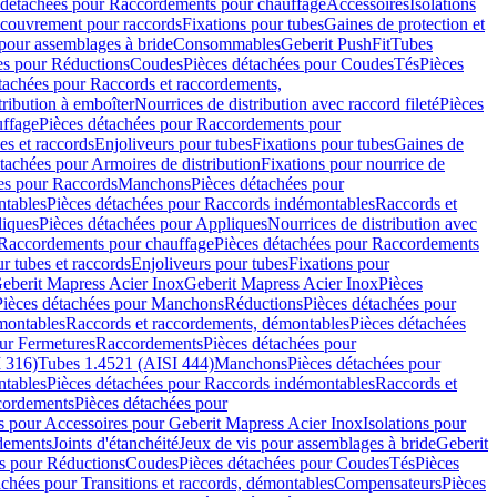
 détachées pour Raccordements pour chauffage
Accessoires
Isolations
couvrement pour raccords
Fixations pour tubes
Gaines de protection et
 pour assemblages à bride
Consommables
Geberit PushFit
Tubes
es pour Réductions
Coudes
Pièces détachées pour Coudes
Tés
Pièces
tachées pour Raccords et raccordements,
tribution à emboîter
Nourrices de distribution avec raccord fileté
Pièces
ffage
Pièces détachées pour Raccordements pour
s et raccords
Enjoliveurs pour tubes
Fixations pour tubes
Gaines de
tachées pour Armoires de distribution
Fixations pour nourrice de
es pour Raccords
Manchons
Pièces détachées pour
tables
Pièces détachées pour Raccords indémontables
Raccords et
iques
Pièces détachées pour Appliques
Nourrices de distribution avec
Raccordements pour chauffage
Pièces détachées pour Raccordements
 tubes et raccords
Enjoliveurs pour tubes
Fixations pour
eberit Mapress Acier Inox
Geberit Mapress Acier Inox
Pièces
Pièces détachées pour Manchons
Réductions
Pièces détachées pour
montables
Raccords et raccordements, démontables
Pièces détachées
ur Fermetures
Raccordements
Pièces détachées pour
 316)
Tubes 1.4521 (AISI 444)
Manchons
Pièces détachées pour
tables
Pièces détachées pour Raccords indémontables
Raccords et
ordements
Pièces détachées pour
s pour Accessoires pour Geberit Mapress Acier Inox
Isolations pour
rdements
Joints d'étanchéité
Jeux de vis pour assemblages à bride
Geberit
s pour Réductions
Coudes
Pièces détachées pour Coudes
Tés
Pièces
achées pour Transitions et raccords, démontables
Compensateurs
Pièces