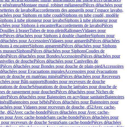
r générateur
Montage mural, robinet mélangeur
Pièces détachées pour
netteries de lavabo
Raccordements des appareils pour l’espace lavabo,
tachées pour Siphons en tube coudé
Siphons en tube coudé, modèle
Siphons à tube plongeur pour lavabo
Siphons à tube plongeur pour
achées pour Siphons à encastrer
Raccordements de lavabo
Pièces
Douilles à braser
Tubes de trop-plein
Rallonges
Vidages pour
re
Pièces détachées pour Siphons à double chambre
Siphons pour
 détachées pour Accessoires
Vidages pour appareils
Pièces détachées
hons à encastrer
Siphons apparents
Pièces détachées pour Siphons
rs muraux
Siphons
Pièces détachées pour Siphons
Coudes de
des
Pièces détachées pour Bondes
Accessoires
Pièces détachées pour
nivelles de douche
Pièces détachées pour Canivelles de
d
Pièces détachées pour Bondes pour douche de plain-pied
Accessoires
 détachées pour Evacuations murales
Accessoires pour évacuations
urs de douche en matériau minéral
Pièces détachées pour Receveurs
achées pour Bâti-supports
Bondes pour receveurs de douche
arations de douche
Séparations de douche latérales pour douche de
hes de rangement pour douches
Pièces détachées pour Niches de
aire
Pièces détachées pour Baignoires en acrylique sanitaire
Baignoires
inéral
Baignoires pour bébés
Pièces détachées pour Baignoires pour
tachées pour Vidages pour receveurs de douche, d52
Avec cache-
che, d62
Avec cache-bonde
Pièces détachées pour Avec cache-
ées pour Avec cache-bonde
Sans cache-bonde
Pièces détachées pour
 pour receveurs de douche Sestra
Sans cache-bonde
Pièces détachées