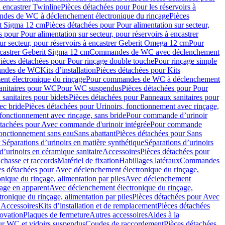
à encastrer Twinline
Pièces détachées pour Pour les réservoirs à
es de WC à déclenchement électronique du rinçage
Pièces
rit Sigma 12 cm
Pièces détachées pour Pour alimentation sur secteur,
 pour Pour alimentation sur secteur, pour réservoirs à encastrer
ur secteur, pour réservoirs à encastrer Geberit Omega 12 cm
Pour
encastrer Geberit Sigma 12 cm
Commandes de WC avec déclenchement
ièces détachées pour Pour rinçage double touche
Pour rinçage simple
mandes de WC
Kits d’installation
Pièces détachées pour Kits
nt électronique du rinçage
Pour commandes de WC à déclenchement
anitaires pour WC
Pour WC suspendus
Pièces détachées pour Pour
sanitaires pour bidets
Pièces détachées pour Panneaux sanitaires pour
ec bride
Pièces détachées pour Urinoirs, fonctionnement avec rinçage,
 fonctionnement avec rinçage, sans bride
Pour commande d’urinoir
étachées pour Avec commande d'urinoir intégrée
Pour commande
fonctionnement sans eau
Sans abattant
Pièces détachées pour Sans
 Séparations d’urinoirs en matière synthétique
Séparations d’urinoirs
d’urinoirs en céramique sanitaire
Accessoires
Pièces détachées pour
chasse et raccords
Matériel de fixation
Habillages latéraux
Commandes
es détachées pour Avec déclenchement électronique du rinçage,
ique du rinçage, alimentation par piles
Avec déclenchement
age en apparent
Avec déclenchement électronique du rinçage,
onique du rinçage, alimentation par piles
Pièces détachées pour Avec
 Accessoires
Kits d’installation et de remplacement
Pièces détachées
novation
Plaques de fermeture
Autres accessoires
Aides à la
ur WC et vidoirs suspendus
Coudes de raccordement
Pièces détachées