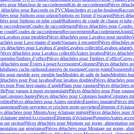
hées pour Manchon de raccordement
Kits de raccordement
Pièces détach
s détachées pour Raccords en PVC
Manchettes et cache-boulons
Raccord
chées pour Siphons pour urinoir
Siphons en forme d’escargot
Pièces dét
chées pour Siphons en tube coudé
Rallonges de coude de chasse et tube 
de raccordement
Coudes de raccordement
Pièces détachées pour Coudes
be coudé
Coudes de raccordement
Recouvrements
Raccordements
Joints
D
es
Lavabos pour meubles
Pièces détachées pour Lavabos pour meubles
V
tachées pour Lave-mains d’angle
Vasques à encastrer
Pièces détachées p
ces détachées pour Lavabos d’angle
Lavabos collectifs
Lavabos adapté
Pièces détachées pour Lavabos collectifs
Autres lavabos
Pièces détachée
uspendus
Timbres dʼoffice
Pièces détachées pour Timbres dʼoffice
Cuves d
 détachées pour Éviers à poser
Accessoires
Colonnes
Pièces détachées p
abillages cache-siphons
Equerres de montage
Couvre-joints
Dosserets
Ki
vabo pour meuble avec meuble bas
Meubles de salle de bains
Meubles bas
 détachées pour Pour lavabos
Pour lavabos doubles
Pièces détachées pou
ées pour Pour lave-mains d’angle
Plans pour vasques
Pièces détachées p
lle
Pour vasque à poser rectangulaire
Pièces détachées pour Pour vasque
bas
Colonnes hautes
Pièces détachées pour Colonnes hautes
Colonnes mi
eubles
Pièces détachées pour Autres meubles
Étagères murales
Pièces dé
 rangement
Porte-serviettes et crochets porte-serviettes
Éléments d’éclaira
es détachées pour Miroirs
Avec éclairage intégré
Pièces détachées pour A
éclairage intégré
Accessoires
Éléments d’éclairage
Poignées
Autres acces
n sur secteur
Pièces détachées pour Montage sur gorge, alimentation sur
mentation par générateur
Pièces détachées pour Montage sur gorge, alim
imentation sur secteur
Pièces détachées pour Montage mural, alimentatio