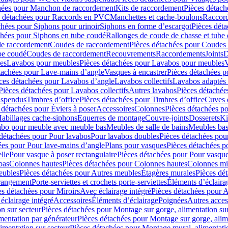
hées pour Manchon de raccordement
Kits de raccordement
Pièces détach
s détachées pour Raccords en PVC
Manchettes et cache-boulons
Raccord
chées pour Siphons pour urinoir
Siphons en forme d’escargot
Pièces dét
chées pour Siphons en tube coudé
Rallonges de coude de chasse et tube 
de raccordement
Coudes de raccordement
Pièces détachées pour Coudes
be coudé
Coudes de raccordement
Recouvrements
Raccordements
Joints
D
es
Lavabos pour meubles
Pièces détachées pour Lavabos pour meubles
V
tachées pour Lave-mains d’angle
Vasques à encastrer
Pièces détachées p
ces détachées pour Lavabos d’angle
Lavabos collectifs
Lavabos adapté
Pièces détachées pour Lavabos collectifs
Autres lavabos
Pièces détachée
uspendus
Timbres dʼoffice
Pièces détachées pour Timbres dʼoffice
Cuves d
 détachées pour Éviers à poser
Accessoires
Colonnes
Pièces détachées p
abillages cache-siphons
Equerres de montage
Couvre-joints
Dosserets
Ki
vabo pour meuble avec meuble bas
Meubles de salle de bains
Meubles bas
 détachées pour Pour lavabos
Pour lavabos doubles
Pièces détachées pou
ées pour Pour lave-mains d’angle
Plans pour vasques
Pièces détachées p
lle
Pour vasque à poser rectangulaire
Pièces détachées pour Pour vasque
bas
Colonnes hautes
Pièces détachées pour Colonnes hautes
Colonnes mi
eubles
Pièces détachées pour Autres meubles
Étagères murales
Pièces dé
 rangement
Porte-serviettes et crochets porte-serviettes
Éléments d’éclaira
es détachées pour Miroirs
Avec éclairage intégré
Pièces détachées pour A
éclairage intégré
Accessoires
Éléments d’éclairage
Poignées
Autres acces
n sur secteur
Pièces détachées pour Montage sur gorge, alimentation sur
mentation par générateur
Pièces détachées pour Montage sur gorge, alim
imentation sur secteur
Pièces détachées pour Montage mural, alimentatio