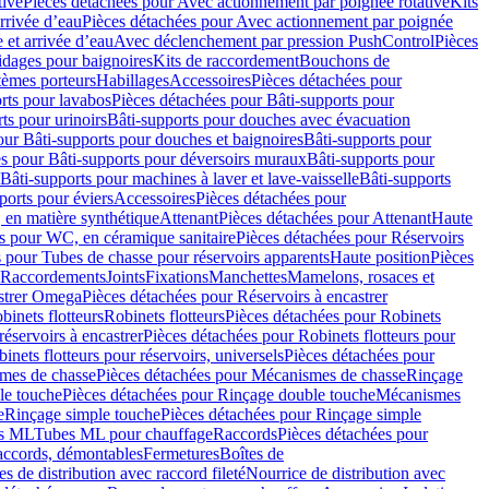
tive
Pièces détachées pour Avec actionnement par poignée rotative
Kits
rrivée d’eau
Pièces détachées pour Avec actionnement par poignée
 et arrivée d’eau
Avec déclenchement par pression PushControl
Pièces
idages pour baignoires
Kits de raccordement
Bouchons de
tèmes porteurs
Habillages
Accessoires
Pièces détachées pour
rts pour lavabos
Pièces détachées pour Bâti-supports pour
ts pour urinoirs
Bâti-supports pour douches avec évacuation
our Bâti-supports pour douches et baignoires
Bâti-supports pour
es pour Bâti-supports pour déversoirs muraux
Bâti-supports pour
Bâti-supports pour machines à laver et lave-vaisselle
Bâti-supports
ports pour éviers
Accessoires
Pièces détachées pour
 en matière synthétique
Attenant
Pièces détachées pour Attenant
Haute
s pour WC, en céramique sanitaire
Pièces détachées pour Réservoirs
 pour Tubes de chasse pour réservoirs apparents
Haute position
Pièces
r Raccordements
Joints
Fixations
Manchettes
Mamelons, rosaces et
astrer Omega
Pièces détachées pour Réservoirs à encastrer
inets flotteurs
Robinets flotteurs
Pièces détachées pour Robinets
réservoirs à encastrer
Pièces détachées pour Robinets flotteurs pour
inets flotteurs pour réservoirs, universels
Pièces détachées pour
mes de chasse
Pièces détachées pour Mécanismes de chasse
Rinçage
le touche
Pièces détachées pour Rinçage double touche
Mécanismes
e
Rinçage simple touche
Pièces détachées pour Rinçage simple
s ML
Tubes ML pour chauffage
Raccords
Pièces détachées pour
raccords, démontables
Fermetures
Boîtes de
s de distribution avec raccord fileté
Nourrice de distribution avec