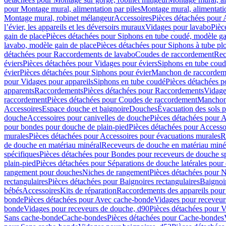
pour Montage mural, alimentation par piles
Montage mural, alimentati
Montage mural, robinet mélangeur
Accessoires
Pièces détachées pour 
l’évier, les appareils et les déversoirs muraux
Vidages pour lavabo
Pièc
gain de place
Pièces détachées pour Siphons en tube coudé, modèle ga
lavabo, modèle gain de place
Pièces détachées pour Siphons à tube pl
détachées pour Raccordements de lavabo
Coudes de raccordement
Rec
éviers
Pièces détachées pour Vidages pour éviers
Siphons en tube cou
évier
Pièces détachées pour Siphons pour évier
Manchon de raccordem
pour Vidages pour appareils
Siphons en tube coudé
Pièces détachées p
apparents
Raccordements
Pièces détachées pour Raccordements
Vidage
raccordement
Pièces détachées pour Coudes de raccordement
Manchon
Accessoires
Espace douche et baignoire
Douches
Évacuation des sols 
douche
Accessoires pour canivelles de douche
Pièces détachées pour A
pour bondes pour douche de plain-pied
Pièces détachées pour Accesso
murales
Pièces détachées pour Accessoires pour évacuations murales
R
de douche en matériau minéral
Receveurs de douche en matériau miné
spécifiques
Pièces détachées pour Bondes pour receveurs de douche s
plain-pied
Pièces détachées pour Séparations de douche latérales pour
rangement pour douches
Niches de rangement
Pièces détachées pour 
rectangulaires
Pièces détachées pour Baignoires rectangulaires
Baignoi
bébés
Accessoires
Kits de réparation
Raccordements des appareils pour 
bonde
Pièces détachées pour Avec cache-bonde
Vidages pour receveur
bonde
Vidages pour receveurs de douche, d90
Pièces détachées pour 
Sans cache-bonde
Cache-bondes
Pièces détachées pour Cache-bondes