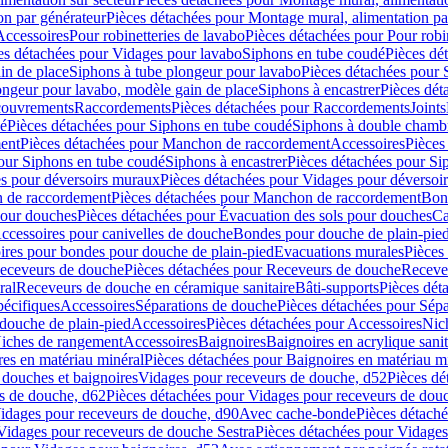
on par générateur
Pièces détachées pour Montage mural, alimentation pa
Accessoires
Pour robinetteries de lavabo
Pièces détachées pour Pour robi
es détachées pour Vidages pour lavabo
Siphons en tube coudé
Pièces dé
in de place
Siphons à tube plongeur pour lavabo
Pièces détachées pour 
ongeur pour lavabo, modèle gain de place
Siphons à encastrer
Pièces dét
ouvrements
Raccordements
Pièces détachées pour Raccordements
Joints
dé
Pièces détachées pour Siphons en tube coudé
Siphons à double chamb
ent
Pièces détachées pour Manchon de raccordement
Accessoires
Pièces
our Siphons en tube coudé
Siphons à encastrer
Pièces détachées pour Sip
s pour déversoirs muraux
Pièces détachées pour Vidages pour déversoi
 de raccordement
Pièces détachées pour Manchon de raccordement
Bon
pour douches
Pièces détachées pour Évacuation des sols pour douches
Ca
ccessoires pour canivelles de douche
Bondes pour douche de plain-pie
ires pour bondes pour douche de plain-pied
Evacuations murales
Pièces
eceveurs de douche
Pièces détachées pour Receveurs de douche
Receve
ral
Receveurs de douche en céramique sanitaire
Bâti-supports
Pièces dét
pécifiques
Accessoires
Séparations de douche
Pièces détachées pour Sép
 douche de plain-pied
Accessoires
Pièces détachées pour Accessoires
Nic
Niches de rangement
Accessoires
Baignoires
Baignoires en acrylique sanit
res en matériau minéral
Pièces détachées pour Baignoires en matériau m
douches et baignoires
Vidages pour receveurs de douche, d52
Pièces dé
s de douche, d62
Pièces détachées pour Vidages pour receveurs de dou
Vidages pour receveurs de douche, d90
Avec cache-bonde
Pièces détach
Vidages pour receveurs de douche Sestra
Pièces détachées pour Vidages