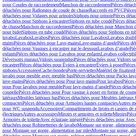
pour Coudes de raccordement
Manchon de raccordement
Pièces détac
détachées pour Rallonges de coude de chasse
Raccords en PVC
Pièce
détachées pour Vidages pour urinoirs
Siphons pour urinoir
Pièces déta
détachées pour Siphons à encastrer
Siphons en tube coudé
Pièces déta
de chasse
Manchon de raccordement
Pièces détachées pour Manchon 
pour bidet
Siphons en tube coudé
Pièces détachées pour Siphons en tu
lavabo
Lavabos
Lavabos
Pièces détachées pour Lavabos
Lavabos doubl
mains
Pièces détachées pour Lave-mains
Lave-mains d’angle
Pièces dé
détachées pour Vasques à encastrer par le dessous
Lavabos d’angle
Piè
enfants
Pièces détachées pour Lavabos pour enfants
Lavabos collectifs
Déversoirs muraux
Vidoirs suspendus
Pièces détachées pour Vidoirs s
encastrer
Pièces détachées pour Éviers à encastrer
Éviers à poser
Pièces
siphons
Accessoires
Cache-bondes
Porte-serviettes
Matériel de fixation
H
lavabo pour meuble avec meuble bas
Pièces détachées pour Packs la
lave-mains
Pièces détachées pour Pour lave-mains
Pour lavabos
Pièces
pour Pour lavabos pour meuble
Pour lave-mains d’angle
Pièces détach
coupelle
Pièces détachées pour Pour vasque à poser en forme de coupe
latéraux
Meubles latéraux bas
Pièces détachées pour Meubles latéraux 
compactes
Pièces détachées pour Armoires hautes compactes
Autres m
pour WC suspendu
Accessoires
Compartiments de tiroirs et casiers de
électriques
Autres accessoires
Miroirs et armoires et toilette
Miroirs
Pièc
Armoires de toilette
Avec éclairage intégré
Pièces détachées pour Avec 
détachées pour Robinetteries de lavabo
Montage sur gorge, alimentatio
pour Montage sur gorge, alimentation par piles
Montage sur gorge, ali
détachées pour Montage sur gorge, robinet mitigeur
Montage mural, al