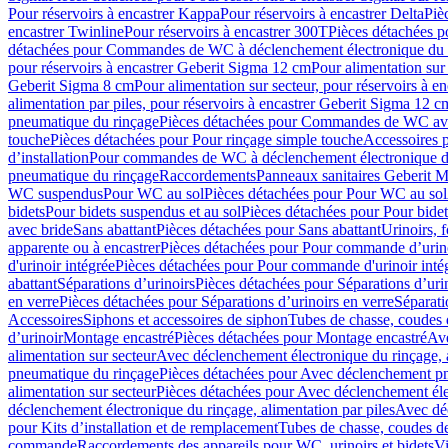
Pour réservoirs à encastrer Kappa
Pour réservoirs à encastrer Delta
Piè
encastrer Twinline
Pour réservoirs à encastrer 300T
Pièces détachées p
détachées pour Commandes de WC à déclenchement électronique du 
pour réservoirs à encastrer Geberit Sigma 12 cm
Pour alimentation sur
Geberit Sigma 8 cm
Pour alimentation sur secteur, pour réservoirs à 
alimentation par piles, pour réservoirs à encastrer Geberit Sigma 12 c
pneumatique du rinçage
Pièces détachées pour Commandes de WC ave
touche
Pièces détachées pour Pour rinçage simple touche
Accessoires
d’installation
Pour commandes de WC à déclenchement électronique d
pneumatique du rinçage
Raccordements
Panneaux sanitaires Geberit M
WC suspendus
Pour WC au sol
Pièces détachées pour Pour WC au sol
bidets
Pour bidets suspendus et au sol
Pièces détachées pour Pour bidet
avec bride
Sans abattant
Pièces détachées pour Sans abattant
Urinoirs, 
apparente ou à encastrer
Pièces détachées pour Pour commande d’urino
d'urinoir intégrée
Pièces détachées pour Pour commande d'urinoir inté
abattant
Séparations d’urinoirs
Pièces détachées pour Séparations d’uri
en verre
Pièces détachées pour Séparations d’urinoirs en verre
Séparati
Accessoires
Siphons et accessoires de siphon
Tubes de chasse, coudes 
dʼurinoir
Montage encastré
Pièces détachées pour Montage encastré
Ave
alimentation sur secteur
Avec déclenchement électronique du rinçage, a
pneumatique du rinçage
Pièces détachées pour Avec déclenchement p
alimentation sur secteur
Pièces détachées pour Avec déclenchement élec
déclenchement électronique du rinçage, alimentation par piles
Avec dé
pour Kits d’installation et de remplacement
Tubes de chasse, coudes de
commande
Raccordements des appareils pour WC, urinoirs et bidets
Vi