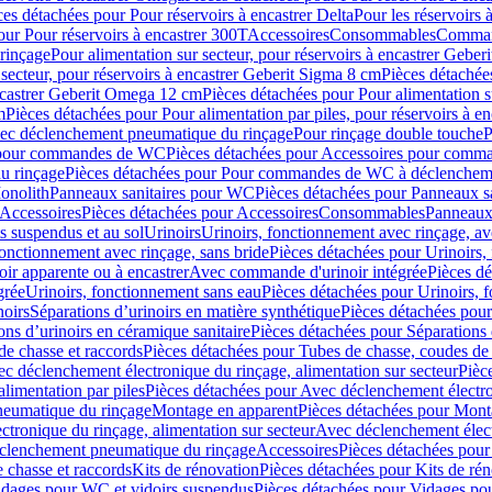
ces détachées pour Pour réservoirs à encastrer Delta
Pour les réservoirs 
our Pour réservoirs à encastrer 300T
Accessoires
Consommables
Command
rinçage
Pour alimentation sur secteur, pour réservoirs à encastrer Gebe
 secteur, pour réservoirs à encastrer Geberit Sigma 8 cm
Pièces détachées
encastrer Geberit Omega 12 cm
Pièces détachées pour Pour alimentation s
m
Pièces détachées pour Pour alimentation par piles, pour réservoirs à 
c déclenchement pneumatique du rinçage
Pour rinçage double touche
P
 pour commandes de WC
Pièces détachées pour Accessoires pour com
u rinçage
Pièces détachées pour Pour commandes de WC à déclencheme
onolith
Panneaux sanitaires pour WC
Pièces détachées pour Panneaux s
Accessoires
Pièces détachées pour Accessoires
Consommables
Panneaux 
s suspendus et au sol
Urinoirs
Urinoirs, fonctionnement avec rinçage, av
fonctionnement avec rinçage, sans bride
Pièces détachées pour Urinoirs,
ir apparente ou à encastrer
Avec commande d'urinoir intégrée
Pièces d
grée
Urinoirs, fonctionnement sans eau
Pièces détachées pour Urinoirs, 
noirs
Séparations d’urinoirs en matière synthétique
Pièces détachées pour
ons d’urinoirs en céramique sanitaire
Pièces détachées pour Séparations 
de chasse et raccords
Pièces détachées pour Tubes de chasse, coudes de 
c déclenchement électronique du rinçage, alimentation sur secteur
Pièc
limentation par piles
Pièces détachées pour Avec déclenchement électron
neumatique du rinçage
Montage en apparent
Pièces détachées pour Mont
tronique du rinçage, alimentation sur secteur
Avec déclenchement électr
clenchement pneumatique du rinçage
Accessoires
Pièces détachées pour
 chasse et raccords
Kits de rénovation
Pièces détachées pour Kits de ré
dages pour WC et vidoirs suspendus
Pièces détachées pour Vidages po