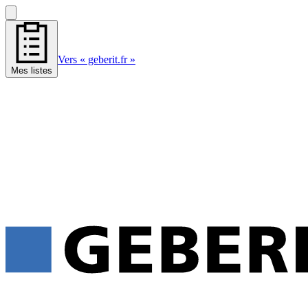
Vers « geberit.fr »
Mes listes