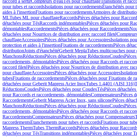
raccord à sertir
Compteurs d'eau
Tés pour chauffage
Transitions et rac
pour tubes et raccords
Isolations pour raccordements
Étanchéités pour t
aides à l'insertion
Fixations pour raccordements
Armoires de distributi
ML
Tubes ML pour chauffage
Raccords
Pièces détachées pour Raccor
détachées pour Tés
Raccords indémontables
Pièces détachées pour Ra
démontables
Raccordements
Pièces détachées pour Raccordements
Nou
détachées pour Nourrices de distribution avec raccord fileté
Compteurs
chauffage
Accessoires
Pièces détachées pour Accessoires
Isolations pou
protection et aides à l'insertion
Fixations de raccordements
Pièces déta
distribution
Joints d'étanchéité
Geberit Mepla
Tubes multicouches pour 
Manchons
Réductions
Pièces détachées pour Réductions
Coudes
Pièces
raccordements, démontables
Pièces détachées pour Raccords et racco
raccord fileté
Pièces détachées pour Nourrices de distribution avec racc
pour chauffage
Accessoires
Pièces détachées pour Accessoires
Isolatio
tubes
Fixations de raccordements
Pièces détachées pour Fixations de 
détachées pour Geberit Mapress Acier Inox
Tubes 1.4401 (AISI 316)
T
Réductions
Coudes
Pièces détachées pour Coudes
Tés
Pièces détachées
pour Raccords et raccordements, démontables
Compensateurs
Pièces 
Raccordements
Geberit Mapress Acier Inox, sans silicone
Pièces détac
Manchons
Réductions
Pièces détachées pour Réductions
Coudes
Pièces
raccordements, démontables
Pièces détachées pour Raccords et racco
Raccordements
Compensateurs
Pièces détachées pour Compensateurs
T
raccordements
Etanchements pour tubes et raccords
Fixations pour tub
Mapress Therm
Tubes Therm
Raccords
Pièces détachées pour Raccord
détachées pour Tés
Transitions indémontables
Pièces détachées pour T