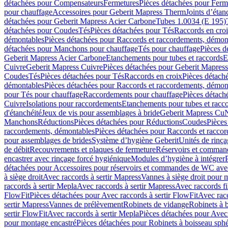
détachées pour Compensateurs
Fermetures
Pièces détachées pour Ferm
pour chauffage
Accessoires pour Geberit Mapress Therm
Joints d’étan
détachées pour Geberit Mapress Acier Carbone
Tubes 1.0034 (E 195)
détachées pour Coudes
Tés
Pièces détachées pour Tés
Raccords en cro
démontables
Pièces détachées pour Raccords et raccordements, démon
détachées pour Manchons pour chauffage
Tés pour chauffage
Pièces d
Geberit Mapress Acier Carbone
Etanchements pour tubes et raccords
E
Cuivre
Geberit Mapress Cuivre
Pièces détachées pour Geberit Mapres
Coudes
Tés
Pièces détachées pour Tés
Raccords en croix
Pièces détach
démontables
Pièces détachées pour Raccords et raccordements, démon
pour Tés pour chauffage
Raccordements pour chauffage
Pièces détach
Cuivre
Isolations pour raccordements
Etanchements pour tubes et racc
d'étanchéité
Jeux de vis pour assemblages à bride
Geberit Mapress Cu
Manchons
Réductions
Pièces détachées pour Réductions
Coudes
Pièces
raccordements, démontables
Pièces détachées pour Raccords et racco
pour assemblages de brides
Système d’hygiène Geberit
Unités de rinç
de débit
Recouvrements et plaques de fermeture
Réservoirs et comman
encastrer avec rinçage forcé hygiénique
Modules d’hygiène à intégrer
détachées pour Accessoires pour réservoirs et commandes de WC avec
à siège droit
Avec raccords à sertir Mapress
Vannes à siège droit pour 
raccords à sertir Mepla
Avec raccords à sertir Mapress
Avec raccords fi
FlowFit
Pièces détachées pour Avec raccords à sertir FlowFit
Avec racc
sertir Mapress
Vannes de prélèvement
Robinets de vidange
Robinets à 
sertir FlowFit
Avec raccords à sertir Mepla
Pièces détachées pour Avec 
pour montage encastré
Pièces détachées pour Robinets à boisseau sph