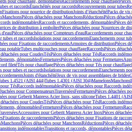
cords pour chauffage, démontables
Raccordements pour chauffage
Pièces
ubes et raccords
Étanchéités pour raccords
Recouvrements pour tubes
Re
on
Fixations pour nourrice de distribution
Joints d’étanchéité
Packs de vis
ds
Manchons
Pièces détachées pour Manchons
Réductions
Pièces détaché
ccords indémontables
Raccords et raccordements, démontables
Pièces dé
rrices de distribution à emboîter
Pièces détachées pour Nourrices de dis
 d'eau
Pièces détachées pour Compteurs d'eau
Raccordements pour chau
r tubes et raccords
Isolations pour raccordements
Etanchements pour tube
chées pour Fixations de raccordements
Armoires de distribution
Pièces dé
eau potable
Tubes multicouches pour chauffage
Raccords
Pièces détaché
 détachées pour Coudes
Tés
Pièces détachées pour Tés
Raccords indémon
rdements, démontables
Fermetures
Pièces détachées pour Fermetures
Appl
ord fileté
Tés pour chauffage
Pièces détachées pour Tés pour chauffage
ns pour tubes et raccords
Isolations pour raccordements
Etanchements pour
raccordements
Joints d'étanchéité
Jeux de vis pour assemblages de brides
G
ubes 1.4521 (AISI 444)
Tubes 1.4301 (AISI 304)
Mamelons
Manchons
 pour Tés
Raccords indémontables
Pièces détachées pour Raccords indé
détachées pour Compensateurs
Traversées
Fermetures
Pièces détachées po
hées pour Geberit Mapress Acier Inox, sans silicone
Tubes 1.4401 (AISI
 détachées pour Coudes
Tés
Pièces détachées pour Tés
Raccords indémon
rdements, démontables
Fermetures
Pièces détachées pour Fermetures
Racc
raversées
Accessoires pour Geberit Mapress Acier Inox
Pièces détachée
es
Fixations de raccordements
Pièces détachées pour Fixations de racco
s
Manchons
Pièces détachées pour Manchons
Réductions
Pièces détachée
ransitions indémontables
Transitions et raccords, démontables
Pièces dét