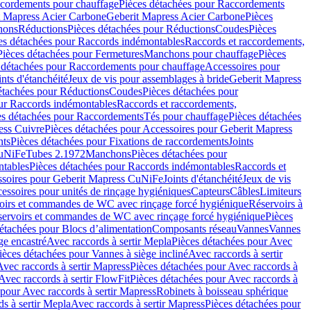
cordements pour chauffage
Pièces détachées pour Raccordements
t Mapress Acier Carbone
Geberit Mapress Acier Carbone
Pièces
hons
Réductions
Pièces détachées pour Réductions
Coudes
Pièces
es détachées pour Raccords indémontables
Raccords et raccordements,
Pièces détachées pour Fermetures
Manchons pour chauffage
Pièces
 détachées pour Raccordements pour chauffage
Accessoires pour
ints d'étanchéité
Jeux de vis pour assemblages à bride
Geberit Mapress
étachées pour Réductions
Coudes
Pièces détachées pour
ur Raccords indémontables
Raccords et raccordements,
es détachées pour Raccordements
Tés pour chauffage
Pièces détachées
ess Cuivre
Pièces détachées pour Accessoires pour Geberit Mapress
nts
Pièces détachées pour Fixations de raccordements
Joints
CuNiFe
Tubes 2.1972
Manchons
Pièces détachées pour
tables
Pièces détachées pour Raccords indémontables
Raccords et
soires pour Geberit Mapress CuNiFe
Joints d'étanchéité
Jeux de vis
essoires pour unités de rinçage hygiéniques
Capteurs
Câbles
Limiteurs
voirs et commandes de WC avec rinçage forcé hygiénique
Réservoirs à
éservoirs et commandes de WC avec rinçage forcé hygiénique
Pièces
étachées pour Blocs d’alimentation
Composants réseau
Vannes
Vannes
ge encastré
Avec raccords à sertir Mepla
Pièces détachées pour Avec
ièces détachées pour Vannes à siège incliné
Avec raccords à sertir
Avec raccords à sertir Mapress
Pièces détachées pour Avec raccords à
Avec raccords à sertir FlowFit
Pièces détachées pour Avec raccords à
 pour Avec raccords à sertir Mapress
Robinets à boisseau sphérique
s à sertir Mepla
Avec raccords à sertir Mapress
Pièces détachées pour