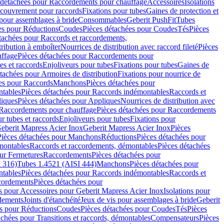
 détachées pour Raccordements pour chauffage
Accessoires
Isolations
couvrement pour raccords
Fixations pour tubes
Gaines de protection et
 pour assemblages à bride
Consommables
Geberit PushFit
Tubes
es pour Réductions
Coudes
Pièces détachées pour Coudes
Tés
Pièces
tachées pour Raccords et raccordements,
tribution à emboîter
Nourrices de distribution avec raccord fileté
Pièces
ffage
Pièces détachées pour Raccordements pour
s et raccords
Enjoliveurs pour tubes
Fixations pour tubes
Gaines de
tachées pour Armoires de distribution
Fixations pour nourrice de
es pour Raccords
Manchons
Pièces détachées pour
tables
Pièces détachées pour Raccords indémontables
Raccords et
iques
Pièces détachées pour Appliques
Nourrices de distribution avec
Raccordements pour chauffage
Pièces détachées pour Raccordements
 tubes et raccords
Enjoliveurs pour tubes
Fixations pour
eberit Mapress Acier Inox
Geberit Mapress Acier Inox
Pièces
Pièces détachées pour Manchons
Réductions
Pièces détachées pour
montables
Raccords et raccordements, démontables
Pièces détachées
ur Fermetures
Raccordements
Pièces détachées pour
 316)
Tubes 1.4521 (AISI 444)
Manchons
Pièces détachées pour
tables
Pièces détachées pour Raccords indémontables
Raccords et
ordements
Pièces détachées pour
s pour Accessoires pour Geberit Mapress Acier Inox
Isolations pour
rdements
Joints d'étanchéité
Jeux de vis pour assemblages à bride
Geberit
s pour Réductions
Coudes
Pièces détachées pour Coudes
Tés
Pièces
achées pour Transitions et raccords, démontables
Compensateurs
Pièces