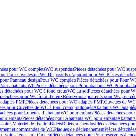
chées pour WC complets
WC suspendus
Pièces détachées pour WC susp
pour Pour cuvettes de WC
Dispositifs d’appoint pour WC
Pièces détaché
 pour Panneau design
Pour WC complets
Pièces détachées pour Pour W
Pour abattants WC
Pièces détachées pour Pour abattants WC
Pour abatt
es détachées pour WC à fond creux
WC au sol
Pièces détachées pour W
 détachées pour WC à fond creux
Réservoirs apparents pour WC, en cér
adaptés PMR
Pièces détachées pour WC adaptés PMR
Cuvettes de WC 
ées pour Cuvettes de WC à fond creux, rallongés
Abattants WC adapt
tachées pour Lunettes d’abattant
WC pour enfants
Pièces détachées pou
our enfants
Pièces détachées pour Abattants WC pour enfants
Abattant
ssoires
Matériel de fixation
Bidets
Bidets suspendus
Pièces détachées pou
hement et commandes de WC
Plaques de déclenchement
Pièces détachée
servoirs à encastrer Omega
Pièces détachées pour Pour réservoirs à enc