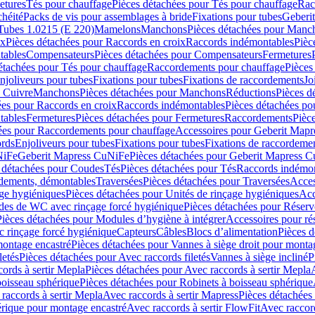
etures
Tés pour chauffage
Pièces détachées pour Tés pour chauffage
Rac
chéité
Packs de vis pour assemblages à bride
Fixations pour tubes
Geberi
Tubes 1.0215 (E 220)
Mamelons
Manchons
Pièces détachées pour Manc
ix
Pièces détachées pour Raccords en croix
Raccords indémontables
Pièc
tables
Compensateurs
Pièces détachées pour Compensateurs
Fermetures
étachées pour Tés pour chauffage
Raccordements pour chauffage
Pièces
njoliveurs pour tubes
Fixations pour tubes
Fixations de raccordements
Jo
s Cuivre
Manchons
Pièces détachées pour Manchons
Réductions
Pièces d
ées pour Raccords en croix
Raccords indémontables
Pièces détachées po
tables
Fermetures
Pièces détachées pour Fermetures
Raccordements
Pièc
ées pour Raccordements pour chauffage
Accessoires pour Geberit Mapr
ords
Enjoliveurs pour tubes
Fixations pour tubes
Fixations de raccordeme
NiFe
Geberit Mapress CuNiFe
Pièces détachées pour Geberit Mapress 
 détachées pour Coudes
Tés
Pièces détachées pour Tés
Raccords indémon
rdements, démontables
Traversées
Pièces détachées pour Traversées
Acces
age hygiéniques
Pièces détachées pour Unités de rinçage hygiéniques
Acc
des de WC avec rinçage forcé hygiénique
Pièces détachées pour Réser
Pièces détachées pour Modules d’hygiène à intégrer
Accessoires pour r
 rinçage forcé hygiénique
Capteurs
Câbles
Blocs d’alimentation
Pièces d
montage encastré
Pièces détachées pour Vannes à siège droit pour monta
letés
Pièces détachées pour Avec raccords filetés
Vannes à siège incliné
P
ords à sertir Mepla
Pièces détachées pour Avec raccords à sertir Mepla
boisseau sphérique
Pièces détachées pour Robinets à boisseau sphérique
raccords à sertir Mepla
Avec raccords à sertir Mapress
Pièces détachées
érique pour montage encastré
Avec raccords à sertir FlowFit
Avec raccord