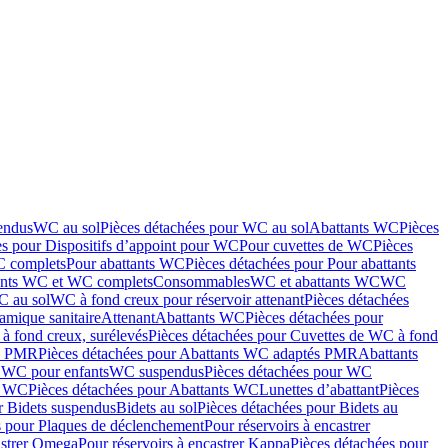
endus
WC au sol
Pièces détachées pour WC au sol
Abattants WC
Pièces
es pour Dispositifs d’appoint pour WC
Pour cuvettes de WC
Pièces
C complets
Pour abattants WC
Pièces détachées pour Pour abattants
ants WC et WC complets
Consommables
WC et abattants WC
WC
C au sol
WC à fond creux pour réservoir attenant
Pièces détachées
amique sanitaire
Attenant
Abattants WC
Pièces détachées pour
à fond creux, surélevés
Pièces détachées pour Cuvettes de WC à fond
és PMR
Pièces détachées pour Abattants WC adaptés PMR
Abattants
r WC pour enfants
WC suspendus
Pièces détachées pour WC
s WC
Pièces détachées pour Abattants WC
Lunettes d’abattant
Pièces
r Bidets suspendus
Bidets au sol
Pièces détachées pour Bidets au
s pour Plaques de déclenchement
Pour réservoirs à encastrer
astrer Omega
Pour réservoirs à encastrer Kappa
Pièces détachées pour