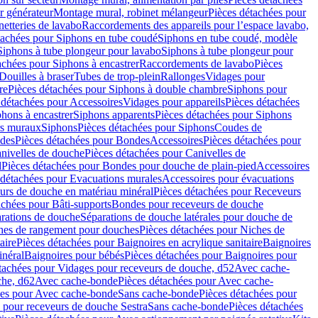
r générateur
Montage mural, robinet mélangeur
Pièces détachées pour
netteries de lavabo
Raccordements des appareils pour l’espace lavabo,
tachées pour Siphons en tube coudé
Siphons en tube coudé, modèle
Siphons à tube plongeur pour lavabo
Siphons à tube plongeur pour
achées pour Siphons à encastrer
Raccordements de lavabo
Pièces
Douilles à braser
Tubes de trop-plein
Rallonges
Vidages pour
re
Pièces détachées pour Siphons à double chambre
Siphons pour
 détachées pour Accessoires
Vidages pour appareils
Pièces détachées
hons à encastrer
Siphons apparents
Pièces détachées pour Siphons
rs muraux
Siphons
Pièces détachées pour Siphons
Coudes de
des
Pièces détachées pour Bondes
Accessoires
Pièces détachées pour
nivelles de douche
Pièces détachées pour Canivelles de
d
Pièces détachées pour Bondes pour douche de plain-pied
Accessoires
 détachées pour Evacuations murales
Accessoires pour évacuations
urs de douche en matériau minéral
Pièces détachées pour Receveurs
achées pour Bâti-supports
Bondes pour receveurs de douche
arations de douche
Séparations de douche latérales pour douche de
hes de rangement pour douches
Pièces détachées pour Niches de
aire
Pièces détachées pour Baignoires en acrylique sanitaire
Baignoires
inéral
Baignoires pour bébés
Pièces détachées pour Baignoires pour
tachées pour Vidages pour receveurs de douche, d52
Avec cache-
che, d62
Avec cache-bonde
Pièces détachées pour Avec cache-
ées pour Avec cache-bonde
Sans cache-bonde
Pièces détachées pour
 pour receveurs de douche Sestra
Sans cache-bonde
Pièces détachées