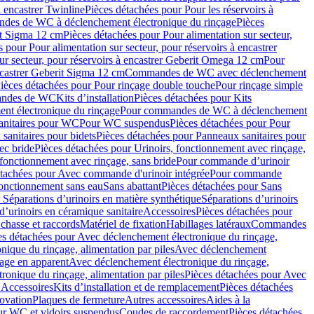
à encastrer Twinline
Pièces détachées pour Pour les réservoirs à
es de WC à déclenchement électronique du rinçage
Pièces
rit Sigma 12 cm
Pièces détachées pour Pour alimentation sur secteur,
 pour Pour alimentation sur secteur, pour réservoirs à encastrer
ur secteur, pour réservoirs à encastrer Geberit Omega 12 cm
Pour
encastrer Geberit Sigma 12 cm
Commandes de WC avec déclenchement
ièces détachées pour Pour rinçage double touche
Pour rinçage simple
mandes de WC
Kits d’installation
Pièces détachées pour Kits
nt électronique du rinçage
Pour commandes de WC à déclenchement
anitaires pour WC
Pour WC suspendus
Pièces détachées pour Pour
sanitaires pour bidets
Pièces détachées pour Panneaux sanitaires pour
ec bride
Pièces détachées pour Urinoirs, fonctionnement avec rinçage,
 fonctionnement avec rinçage, sans bride
Pour commande d’urinoir
étachées pour Avec commande d'urinoir intégrée
Pour commande
fonctionnement sans eau
Sans abattant
Pièces détachées pour Sans
 Séparations d’urinoirs en matière synthétique
Séparations d’urinoirs
d’urinoirs en céramique sanitaire
Accessoires
Pièces détachées pour
chasse et raccords
Matériel de fixation
Habillages latéraux
Commandes
es détachées pour Avec déclenchement électronique du rinçage,
ique du rinçage, alimentation par piles
Avec déclenchement
age en apparent
Avec déclenchement électronique du rinçage,
onique du rinçage, alimentation par piles
Pièces détachées pour Avec
 Accessoires
Kits d’installation et de remplacement
Pièces détachées
novation
Plaques de fermeture
Autres accessoires
Aides à la
ur WC et vidoirs suspendus
Coudes de raccordement
Pièces détachées