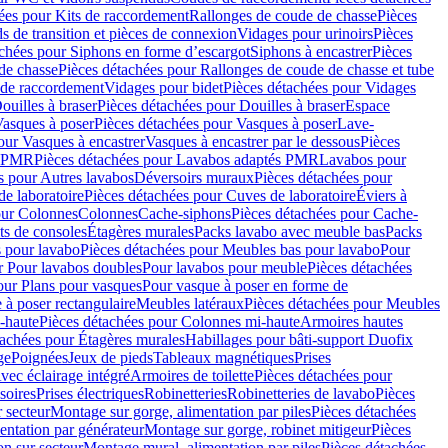
ées pour Kits de raccordement
Rallonges de coude de chasse
Pièces
s de transition et pièces de connexion
Vidages pour urinoirs
Pièces
achées pour Siphons en forme d’escargot
Siphons à encastrer
Pièces
de chasse
Pièces détachées pour Rallonges de coude de chasse et tube
 de raccordement
Vidages pour bidet
Pièces détachées pour Vidages
ouilles à braser
Pièces détachées pour Douilles à braser
Espace
asques à poser
Pièces détachées pour Vasques à poser
Lave-
our Vasques à encastrer
Vasques à encastrer par le dessous
Pièces
s PMR
Pièces détachées pour Lavabos adaptés PMR
Lavabos pour
s pour Autres lavabos
Déversoirs muraux
Pièces détachées pour
e laboratoire
Pièces détachées pour Cuves de laboratoire
Éviers à
our Colonnes
Colonnes
Cache-siphons
Pièces détachées pour Cache-
ts de consoles
Étagères murales
Packs lavabo avec meuble bas
Packs
 pour lavabo
Pièces détachées pour Meubles bas pour lavabo
Pour
r Pour lavabos doubles
Pour lavabos pour meuble
Pièces détachées
our Plans pour vasques
Pour vasque à poser en forme de
 à poser rectangulaire
Meubles latéraux
Pièces détachées pour Meubles
-haute
Pièces détachées pour Colonnes mi-haute
Armoires hautes
tachées pour Étagères murales
Habillages pour bâti-support Duofix
ge
Poignées
Jeux de pieds
Tableaux magnétiques
Prises
vec éclairage intégré
Armoires de toilette
Pièces détachées pour
soires
Prises électriques
Robinetteries
Robinetteries de lavabo
Pièces
 secteur
Montage sur gorge, alimentation par piles
Pièces détachées
entation par générateur
Montage sur gorge, robinet mitigeur
Pièces
n sur secteur
Montage mural, alimentation par piles
Pièces détachées