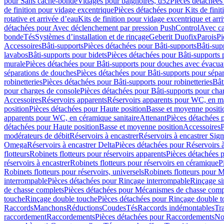
pour Sans cache-bonde
Vidages pour baignoires, d52
Pièces détachées
de finition pour vidage excentrique
Pièces détachées pour Kits de fini
rotative et arrivée d’eau
Kits de finition pour vidage excentrique et arr
détachées pour Avec déclenchement par pression PushControl
Avec c
bonde
Tés
Systèmes d’installation et de rinçage
Geberit Duofix
Parois
Pi
Accessoires
Bâti-supports
Pièces détachées pour Bâti-supports
Bâti-su
lavabos
Bâti-supports pour bidets
Pièces détachées pour Bâti-supports 
murale
Pièces détachées pour Bâti-supports pour douches avec évacua
séparations de douches
Pièces détachées pour Bâti-supports pour sépa
robinetteries
Pièces détachées pour Bâti-supports pour robinetteries
Bât
pour charges de console
Pièces détachées pour Bâti-supports pour cha
Accessoires
Réservoirs apparents
Réservoirs apparents pour WC, en ma
position
Pièces détachées pour Haute position
Basse et moyenne positi
apparents pour WC, en céramique sanitaire
Attenant
Pièces détachées 
détachées pour Haute position
Basse et moyenne position
Accessoires
P
modérateurs de débit
Réservoirs à encastrer
Réservoirs à encastrer Sig
Omega
Réservoirs à encastrer Delta
Pièces détachées pour Réservoirs à
flotteurs
Robinets flotteurs pour réservoirs apparents
Pièces détachées p
réservoirs à encastrer
Robinets flotteurs pour réservoirs en céramique
P
Robinets flotteurs pour réservoirs, universels
Robinets flotteurs pour 
interrompable
Pièces détachées pour Rinçage interrompable
Rinçage s
de chasse complets
Pièces détachées pour Mécanismes de chasse comp
touche
Rinçage double touche
Pièces détachées pour Rinçage double 
Raccords
Manchons
Réductions
Coudes
Tés
Raccords indémontables
Tra
raccordement
Raccordements
Pièces détachées pour Raccordements
Nou