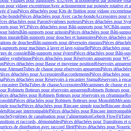
 pour Vidages pour baignoires, d52
Avec actionnement par poignée rota
tion pour vidage excentrique
Avec actionnement par poignée rotative et a
ivée d’eau
Pièces détachées pour Kits de finition pour vidage excentrique
ache-bonde
Pièces détachées pour Avec cache-bonde
Accessoires pour v
èces détachées pour Parois
Systèmes porteurs
Pièces détachées pour Sys
pports pour WC
Pièces détachées pour Bâti-supports pour WC
Bâti-suppo
pour bidets
Bâti-supports pour urinoirs
Pièces détachées pour Bâti-suppor
tion murale
Bâti-supports pour douches et baignoires
Pièces détachées p
rations de douches
Bâti-supports pour déversoirs muraux
Pièces détaché
i-supports pour machines à laver et lave-vaisselle
Pièces détachées pour 
rges de console
Bâti-supports pour éviers
Pièces détachées pour Bâti-sup
tière synthétique
Pièces détachées pour Réservoirs apparents pour WC,
on
Pièces détachées pour Basse et moyenne position
Réservoirs apparent
pour Attenant
Tubes de chasse pour réservoirs apparents
Pièces détachées
ièces détachées pour Accessoires
Raccordements
Pièces détachées pou
ma
Pièces détachées pour Réservoirs à encastrer Sigma
Réservoirs à enc
 encastrer Delta
Tubes de chasse
Accessoires
Mécanismes de chasse et rob
our Robinets flotteurs pour réservoirs apparents
Robinets flotteurs pour 
ièces détachées pour Robinets flotteurs pour réservoirs en céramique
Rob
Monolith
Pièces détachées pour Robinets flotteurs pour Monolith
Mécanis
imple touche
Pièces détachées pour Rinçage simple touche
Rinçage doub
lets
Rinçage interrompable
Pièces détachées pour Rinçage interrompabl
touche
Systèmes de canalisation pour l’alimentation
Geberit FlowFit
Tube
nsitions et raccords, démontables
Pièces détachées pour Transitions et 
rrices de distribution avec raccord fileté
Pièces détachées pour Nourrice