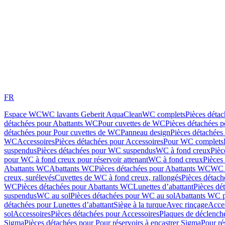
FR
Espace WC
WC lavants Geberit AquaClean
WC complets
Pièces déta
détachées pour Abattants WC
Pour cuvettes de WC
Pièces détachées 
détachées pour Pour cuvettes de WC
Panneau design
Pièces détachées
WC
Accessoires
Pièces détachées pour Accessoires
Pour WC complets
suspendus
Pièces détachées pour WC suspendus
WC à fond creux
Pièc
pour WC à fond creux pour réservoir attenant
WC à fond creux
Pièces
Abattants WC
Abattants WC
Pièces détachées pour Abattants WC
WC 
creux, surélevés
Cuvettes de WC à fond creux, rallongés
Pièces détach
WC
Pièces détachées pour Abattants WC
Lunettes d’abattant
Pièces dé
suspendus
WC au sol
Pièces détachées pour WC au sol
Abattants WC p
détachées pour Lunettes d’abattant
Siège à la turque
Avec rinçage
Acce
sol
Accessoires
Pièces détachées pour Accessoires
Plaques de déclenc
Sigma
Pièces détachées pour Pour réservoirs à encastrer Sigma
Pour ré