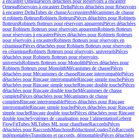
à encastrer Omega
Pièces détachées pour Réservoirs à encastrer
Omega
Réservoirs à encastrer Delta
Pièces détachées pour Réservoirs
à encastrer Delta
Tubes de chasse
Accessoires
Mécanismes de chasse
et robinets flotteurs
Robinets flotteurs
Pièces détachées pour Robinets
flotteurs
Robinets flotteurs pour réservoirs apparents
Pièces détachées
pour Robinets flotteurs pour réservoirs apparents
Robinets flotteurs
pour réservoirs à encastrer
Pièces détachées pour Robinets flotteurs
pour réservoirs à encastrer
Robinets flotteurs pour réservoirs en
céramique
Pièces détachées pour Robinets flotteurs pour réservoirs
en céramique
Robinets flotteurs pour réservoirs, universels
Pièces
détachées pour Robinets flotteurs pour réservoirs,
universels
Robinets flotteurs pour Monolith
Pièces détachées pour
Robinets flotteurs pour Monolith
Mécanismes de chasse
Pièces
détachées pour Mécanismes de chasse
Rinçage interrompable
Pièces
détachées pour Rinçage interrompable
Rinçage simple touche
Pièces
détachées pour Rinçage simple touche
Rinçage double touche
Pièces
détachées pour Rinçage double touche
Mécanismes de chasse
complets
Pièces détachées pour Mécanismes de chasse
complets
Rinçage interrompable
Pièces détachées pour Rinçage
interrompable
Rinçage simple touche
Pièces détachées pour Rinçage
simple touche
Rinçage double touche
Pièces détachées pour Rinçage
double touche
Systèmes de canalisation pour l’alimentation
Geberit
FlowFit
Tubes ML
Tubes ML pour chauffage
Raccords
Pièces
détachées pour Raccords
Manchons
Réductions
Coudes
Tés
Raccords
indémontables
Transitions et raccords, démontables
Pièces détachées