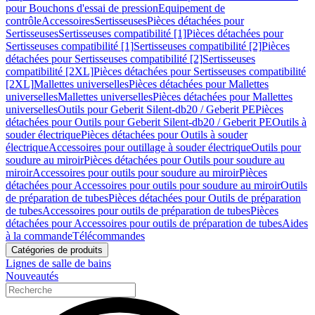
pour Bouchons d'essai de pression
Equipement de
contrôle
Accessoires
Sertisseuses
Pièces détachées pour
Sertisseuses
Sertisseuses compatibilité [1]
Pièces détachées pour
Sertisseuses compatibilité [1]
Sertisseuses compatibilité [2]
Pièces
détachées pour Sertisseuses compatibilité [2]
Sertisseuses
compatibilité [2XL]
Pièces détachées pour Sertisseuses compatibilité
[2XL]
Mallettes universelles
Pièces détachées pour Mallettes
universelles
Mallettes universelles
Pièces détachées pour Mallettes
universelles
Outils pour Geberit Silent-db20 / Geberit PE
Pièces
détachées pour Outils pour Geberit Silent-db20 / Geberit PE
Outils à
souder électrique
Pièces détachées pour Outils à souder
électrique
Accessoires pour outillage à souder électrique
Outils pour
soudure au miroir
Pièces détachées pour Outils pour soudure au
miroir
Accessoires pour outils pour soudure au miroir
Pièces
détachées pour Accessoires pour outils pour soudure au miroir
Outils
de préparation de tubes
Pièces détachées pour Outils de préparation
de tubes
Accessoires pour outils de préparation de tubes
Pièces
détachées pour Accessoires pour outils de préparation de tubes
Aides
à la commande
Télécommandes
Catégories de produits
Lignes de salle de bains
Nouveautés