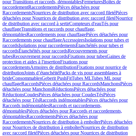
pour Transitions et raccords, démontables
Fermetures
Boîtes de
raccordement
Raccordements
Pièces détachées pour
Raccordements
Nourrices de distribution avec raccord fileté
Pièces
détachées pour Nourrices de distribution avec raccord fileté
Nourrice
de distribution avec raccord à sertir
Compteurs d'eau
Tés pour
chauffage
Transitions et raccords pour chauffage,
démontables
Raccordements pour chauffage
Pièces détachées pour
Raccordements pour chauffage
Accessoires
Isolations pour tubes et
raccords
Isolations pour raccordements
Étanchéités pour tubes et
raccords
Étanchéités pour raccords
Recouvrements pour
tubes
Recouvrement pour raccords
Fixations pour tubes
Gaines de
protection et aides à l'insertion
Fixations pour
raccordements
Armoires de distribution
Fixations pour nourrice de
distribution
Joints d’étanchéité
Packs de vis pour assemblages à
bride
Consommables
Geberit PushFit
Tubes ML
Tubes ML pour
chauffage
Raccords
Pièces détachées pour Raccords
Manchons
Pièces
détachées pour Manchons
Réductions
Pièces détachées pour
Réductions
Coudes
Pièces détachées pour Coudes
Tés
Pièces
détachées pour Tés
Raccords indémontables
Pièces détachées pour
Raccords indémontables
Raccords et raccordements,
démontables
Pièces détachées pour Raccords et raccordements,
démontables
Raccordements
Pièces détachées pour
Raccordements
Nourrices de distribution à emboîter
Pièces détachées
pour Nourrices de distribution à emboîter
Nourrices de distribution
avec raccord fileté
Pièces détachées pour Nourrices de distribution