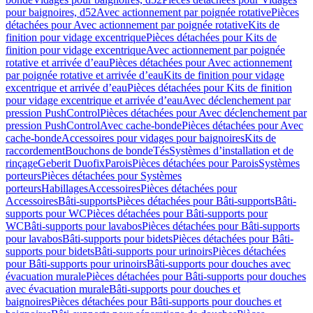
pour baignoires, d52
Avec actionnement par poignée rotative
Pièces
détachées pour Avec actionnement par poignée rotative
Kits de
finition pour vidage excentrique
Pièces détachées pour Kits de
finition pour vidage excentrique
Avec actionnement par poignée
rotative et arrivée d’eau
Pièces détachées pour Avec actionnement
par poignée rotative et arrivée d’eau
Kits de finition pour vidage
excentrique et arrivée d’eau
Pièces détachées pour Kits de finition
pour vidage excentrique et arrivée d’eau
Avec déclenchement par
pression PushControl
Pièces détachées pour Avec déclenchement par
pression PushControl
Avec cache-bonde
Pièces détachées pour Avec
cache-bonde
Accessoires pour vidages pour baignoires
Kits de
raccordement
Bouchons de bonde
Tés
Systèmes d’installation et de
rinçage
Geberit Duofix
Parois
Pièces détachées pour Parois
Systèmes
porteurs
Pièces détachées pour Systèmes
porteurs
Habillages
Accessoires
Pièces détachées pour
Accessoires
Bâti-supports
Pièces détachées pour Bâti-supports
Bâti-
supports pour WC
Pièces détachées pour Bâti-supports pour
WC
Bâti-supports pour lavabos
Pièces détachées pour Bâti-supports
pour lavabos
Bâti-supports pour bidets
Pièces détachées pour Bâti-
supports pour bidets
Bâti-supports pour urinoirs
Pièces détachées
pour Bâti-supports pour urinoirs
Bâti-supports pour douches avec
évacuation murale
Pièces détachées pour Bâti-supports pour douches
avec évacuation murale
Bâti-supports pour douches et
baignoires
Pièces détachées pour Bâti-supports pour douches et