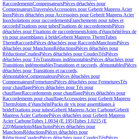
Raccordements
Compensateurs
Pièces détachées pour
Compensateurs
Traversées
Accessoires pour Geberit Mapress Acier
Inox
Pièces détachées pour Accessoires pour Geberit Mapress Acier
Inox
Isolations pour raccordements
Etanchements pour tubes et
raccords
Fixations pour tubes
Fixations de raccordements
Pièces
détachées pour Fixations de raccordements
Joints d'étanchéité
Jeux de
vis pour assemblages à bride
Geberit Mapress Therm
Tubes
Therm
Raccords
Pièces détachées pour Raccords
Manchons
Pièces
détachées pour Manchons
Réductions
Pièces détachées pour
Réductions
Coudes
Pièces détachées pour Coudes
Tés
Pièces
détachées pour Tés
Transitions indémontables
Pièces détachées pour
Transitions indémontables
Transitions et raccords, démontables
Pièces
détachées pour Transitions et raccords,
démontables
Compensateurs
Pièces détachées pour
Compensateurs
Fermetures
Pièces détachées pour Fermetures
Tés
pour chauffage
Pièces détachées pour Tés pour
chauffage
Raccordements pour chauffage
Pièces détachées pour
Raccordements pour chauffage
Accessoires pour Geberit Mapress
Therm
Joints d’étanchéité
Packs de vis pour assemblages à
bride
Fixations pour tubes
Geberit Mapress Acier Carbone
Geberit
Mapress Acier Carbone
Pièces détachées pour Geberit Mapress
Acier Carbone
Tubes 1.0034 (E 195)
Tubes 1.0215 (E
220)
Mamelons
Manchons
Pièces détachées pour
Manchons
Réductions
Pièces détachées pour
Réductions
Coudes
Pièces détachées pour Coudes
Tés
Pièces