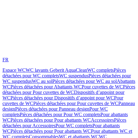
FR
Espace WC
WC lavants Geberit AquaClean
WC complets
Pièces
détachées pour WC complets
WC suspendus
Pièces détachées pour
WC suspendus
WC au sol
Pièces détachées pour WC au sol
Abattants
WC
Pièces détachées pour Abattants WC
Pour cuvettes de WC
Pièces
détachées pour Pour cuvettes de WC
Dispositifs d’appoint pour
WC
Pièces détachées pour Dispositifs d’appoint pour WC
Pour
cuvettes de WC
Pièces détachées pour Pour cuvettes de WC
Panneau
design
Pièces détachées pour Panneau design
Pour WC
complets
Pièces détachées pour Pour WC complets
Pour abattants
WC
Pièces détachées pour Pour abattants WC
Accessoires
Pièces
détachées pour Accessoires
Pour WC complets
Pour abattants
WC
Pièces détachées pour Pour abattants WC
Pour abattants WC et
WC complets
Consommables
WC et abattants WC
WC