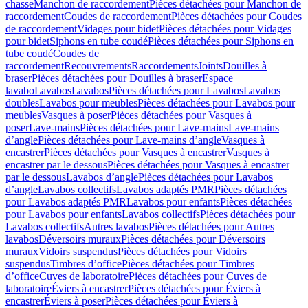
chasse
Manchon de raccordement
Pièces détachées pour Manchon de
raccordement
Coudes de raccordement
Pièces détachées pour Coudes
de raccordement
Vidages pour bidet
Pièces détachées pour Vidages
pour bidet
Siphons en tube coudé
Pièces détachées pour Siphons en
tube coudé
Coudes de
raccordement
Recouvrements
Raccordements
Joints
Douilles à
braser
Pièces détachées pour Douilles à braser
Espace
lavabo
Lavabos
Lavabos
Pièces détachées pour Lavabos
Lavabos
doubles
Lavabos pour meubles
Pièces détachées pour Lavabos pour
meubles
Vasques à poser
Pièces détachées pour Vasques à
poser
Lave-mains
Pièces détachées pour Lave-mains
Lave-mains
d’angle
Pièces détachées pour Lave-mains d’angle
Vasques à
encastrer
Pièces détachées pour Vasques à encastrer
Vasques à
encastrer par le dessous
Pièces détachées pour Vasques à encastrer
par le dessous
Lavabos d’angle
Pièces détachées pour Lavabos
d’angle
Lavabos collectifs
Lavabos adaptés PMR
Pièces détachées
pour Lavabos adaptés PMR
Lavabos pour enfants
Pièces détachées
pour Lavabos pour enfants
Lavabos collectifs
Pièces détachées pour
Lavabos collectifs
Autres lavabos
Pièces détachées pour Autres
lavabos
Déversoirs muraux
Pièces détachées pour Déversoirs
muraux
Vidoirs suspendus
Pièces détachées pour Vidoirs
suspendus
Timbres dʼoffice
Pièces détachées pour Timbres
dʼoffice
Cuves de laboratoire
Pièces détachées pour Cuves de
laboratoire
Éviers à encastrer
Pièces détachées pour Éviers à
encastrer
Éviers à poser
Pièces détachées pour Éviers à