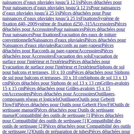
naissances d’eaux pluviales jusqu’à 12 l/s
Pièces détachées pour
Pour naissances d’eaux pluviales jusqu’à 12 l/s
Pour naissances
d’eaux pluviales jusqu’à 25 l/s
Pièces détachées pour Pour
naissances d’eaux pluviales jusqu’à 25 l/s
Fixations
Système de
fixation d40–200
Système de fixation d250–315
Accessoires
Pièces
détachées pour Accessoires
Pour naissances
Pièces détachées pour
Pour naissances
Pour fixations
Évacuation des eaux de toiture
conventionnelle
Naissances d'eaux pluviales
Pièces détachées pour
Naissances d'eaux pluviales
Raccords au pare-vapeur
Pièces
détachées pour Raccords au pare-vapeur
Accessoires
Pièces
détachées pour Accessoires
Évacuation des sols
Evacuation de
surface pour l'intérieur et l'extérieur
Pièces détachées pour
Evacuation de surface pour l'intérieur et l'extérieur
Siphons de sol
pour balcons et terrasses, 10 x 10 cm
Pièces détachées pour Siphons
de sol pour balcons et terrasses, 10 x 10 cm
Siphons de sol 13 x 13
cm
Pièces détachées pour Siphons de sol 13 x 13 cm
Grilles-avaloirs
15 x 15 cm
Pièces détachées pour Grilles-avaloirs 15 x 15
cm
Accessoires
Pièces détachées pour Accessoires
Outillages,
composants réseau et logiciels
Outillages
Outils pour Geberit
FlowFit
Pièces détachées pour Outils pour Geberit FlowFit
Outils de
sertissage manuel
Pièces détachées pour Outils de sertissage
manuel
Compatibilité des outils de sertissage [1]
Pièces détachées
pour Compatibilité des outils de sertissage [1]
Compatibilité des
outils de sertissage [2]
Pièces détachées pour Compatibilité des outils
de sertissage [2]
Outils de préparation de tubes
Pièces détachées pour