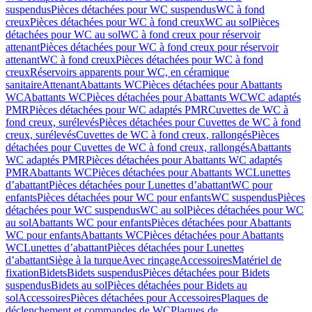
suspendus
Pièces détachées pour WC suspendus
WC à fond
creux
Pièces détachées pour WC à fond creux
WC au sol
Pièces
détachées pour WC au sol
WC à fond creux pour réservoir
attenant
Pièces détachées pour WC à fond creux pour réservoir
attenant
WC à fond creux
Pièces détachées pour WC à fond
creux
Réservoirs apparents pour WC, en céramique
sanitaire
Attenant
Abattants WC
Pièces détachées pour Abattants
WC
Abattants WC
Pièces détachées pour Abattants WC
WC adaptés
PMR
Pièces détachées pour WC adaptés PMR
Cuvettes de WC à
fond creux, surélevés
Pièces détachées pour Cuvettes de WC à fond
creux, surélevés
Cuvettes de WC à fond creux, rallongés
Pièces
détachées pour Cuvettes de WC à fond creux, rallongés
Abattants
WC adaptés PMR
Pièces détachées pour Abattants WC adaptés
PMR
Abattants WC
Pièces détachées pour Abattants WC
Lunettes
d’abattant
Pièces détachées pour Lunettes d’abattant
WC pour
enfants
Pièces détachées pour WC pour enfants
WC suspendus
Pièces
détachées pour WC suspendus
WC au sol
Pièces détachées pour WC
au sol
Abattants WC pour enfants
Pièces détachées pour Abattants
WC pour enfants
Abattants WC
Pièces détachées pour Abattants
WC
Lunettes d’abattant
Pièces détachées pour Lunettes
d’abattant
Siège à la turque
Avec rinçage
Accessoires
Matériel de
fixation
Bidets
Bidets suspendus
Pièces détachées pour Bidets
suspendus
Bidets au sol
Pièces détachées pour Bidets au
sol
Accessoires
Pièces détachées pour Accessoires
Plaques de
déclenchement et commandes de WC
Plaques de