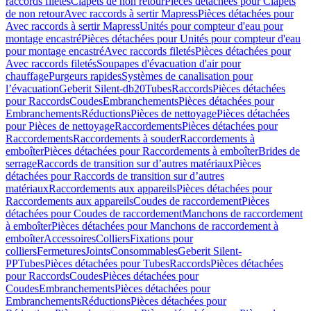
raccords filetés
Clapets de non retour
Pièces détachées pour Clapets
de non retour
Avec raccords à sertir Mapress
Pièces détachées pour
Avec raccords à sertir Mapress
Unités pour compteur d'eau pour
montage encastré
Pièces détachées pour Unités pour compteur d'eau
pour montage encastré
Avec raccords filetés
Pièces détachées pour
Avec raccords filetés
Soupapes d'évacuation d'air pour
chauffage
Purgeurs rapides
Systèmes de canalisation pour
l’évacuation
Geberit Silent-db20
Tubes
Raccords
Pièces détachées
pour Raccords
Coudes
Embranchements
Pièces détachées pour
Embranchements
Réductions
Pièces de nettoyage
Pièces détachées
pour Pièces de nettoyage
Raccordements
Pièces détachées pour
Raccordements
Raccordements à souder
Raccordements à
emboîter
Pièces détachées pour Raccordements à emboîter
Brides de
serrage
Raccords de transition sur d’autres matériaux
Pièces
détachées pour Raccords de transition sur d’autres
matériaux
Raccordements aux appareils
Pièces détachées pour
Raccordements aux appareils
Coudes de raccordement
Pièces
détachées pour Coudes de raccordement
Manchons de raccordement
à emboîter
Pièces détachées pour Manchons de raccordement à
emboîter
Accessoires
Colliers
Fixations pour
colliers
Fermetures
Joints
Consommables
Geberit Silent-
PP
Tubes
Pièces détachées pour Tubes
Raccords
Pièces détachées
pour Raccords
Coudes
Pièces détachées pour
Coudes
Embranchements
Pièces détachées pour
Embranchements
Réductions
Pièces détachées pour