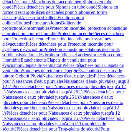
détachées pour Manchons de raccordement
Siphons en tube
coudé
Pièces détachées pour Siphons en tube coudé
Siphons en
forme d'escargot
Pièces détachées pour Siphons en forme
d'escargot
Accessoires
Colliers
Fixations pour
colliers
Coques
Fermetures
Joints
Boîtiers de
protection
Consommables
Protection incendie, protection acoustique
et protection contre l'humidité
Protection incendie
Pièces détachées
pour Protection incendie
Protection incendie pour systèmes
d'évacuation
Pièces détachées pour Protection incendie pour
systèmes d'évacuation
Protection acoustique
Isolations des bruits
solidiens
Isolations des bruits solidiens et aériens
Protection contre
l'humidité
Etanchements
Clapets de ventilation pour
évacuation
Clapets de ventilation
Pièces détachées pour Clapets de
ventilation
Soupapes de retenue d'énergie
Évacuation des eaux de
toiture Geberit Pluvia
Naissances d'eaux pluviales
Pièces détachées
pour Naissances d'eaux pluviales
Naissances d'eaux pluviales jusqu'à
12 l/s
Pièces détachées pour Naissances d'eaux pluviales jusqu'à 12
l/s
Naissances d'eaux pluviales jusqu'à 25 l/s
Pièces détachées pour
Naissances d'eaux pluviales jusqu'à 25 l/s
Naissances d'eaux
pluviales pour chéneaux
Pièces détachées pour Naissances d'eaux
pluviales pour chéneaux
Naissances d'eaux pluviales jusqu'à 12
l/s
Pièces détachées pour Naissances d'eaux pluviales jusqu'à 12
l/s
Naissances d'eaux pluviales jusqu'à 25 l/s
Pièces détachées pour
Naissances d'eaux pluviales jusqu'à 25 l/s
Trop-pleins de
sécurité
Pièces détachées pour Trop-pleins de sécurité
Pour