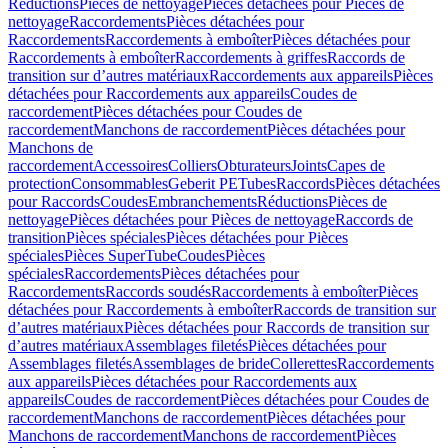
Réductions
Pièces de nettoyage
Pièces détachées pour Pièces de
nettoyage
Raccordements
Pièces détachées pour
Raccordements
Raccordements à emboîter
Pièces détachées pour
Raccordements à emboîter
Raccordements à griffes
Raccords de
transition sur d’autres matériaux
Raccordements aux appareils
Pièces
détachées pour Raccordements aux appareils
Coudes de
raccordement
Pièces détachées pour Coudes de
raccordement
Manchons de raccordement
Pièces détachées pour
Manchons de
raccordement
Accessoires
Colliers
Obturateurs
Joints
Capes de
protection
Consommables
Geberit PE
Tubes
Raccords
Pièces détachées
pour Raccords
Coudes
Embranchements
Réductions
Pièces de
nettoyage
Pièces détachées pour Pièces de nettoyage
Raccords de
transition
Pièces spéciales
Pièces détachées pour Pièces
spéciales
Pièces SuperTube
Coudes
Pièces
spéciales
Raccordements
Pièces détachées pour
Raccordements
Raccords soudés
Raccordements à emboîter
Pièces
détachées pour Raccordements à emboîter
Raccords de transition sur
d’autres matériaux
Pièces détachées pour Raccords de transition sur
d’autres matériaux
Assemblages filetés
Pièces détachées pour
Assemblages filetés
Assemblages de bride
Collerettes
Raccordements
aux appareils
Pièces détachées pour Raccordements aux
appareils
Coudes de raccordement
Pièces détachées pour Coudes de
raccordement
Manchons de raccordement
Pièces détachées pour
Manchons de raccordement
Manchons de raccordement
Pièces