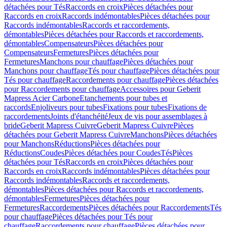
détachées pour Tés
Raccords en croix
Pièces détachées pour
Raccords en croix
Raccords indémontables
Pièces détachées pour
Raccords indémontables
Raccords et raccordements,
démontables
Pièces détachées pour Raccords et raccordements,
démontables
Compensateurs
Pièces détachées pour
Compensateurs
Fermetures
Pièces détachées pour
Fermetures
Manchons pour chauffage
Pièces détachées pour
Manchons pour chauffage
Tés pour chauffage
Pièces détachées pour
Tés pour chauffage
Raccordements pour chauffage
Pièces détachées
pour Raccordements pour chauffage
Accessoires pour Geberit
Mapress Acier Carbone
Etanchements pour tubes et
raccords
Enjoliveurs pour tubes
Fixations pour tubes
Fixations de
raccordements
Joints d'étanchéité
Jeux de vis pour assemblages à
bride
Geberit Mapress Cuivre
Geberit Mapress Cuivre
Pièces
détachées pour Geberit Mapress Cuivre
Manchons
Pièces détachées
pour Manchons
Réductions
Pièces détachées pour
Réductions
Coudes
Pièces détachées pour Coudes
Tés
Pièces
détachées pour Tés
Raccords en croix
Pièces détachées pour
Raccords en croix
Raccords indémontables
Pièces détachées pour
Raccords indémontables
Raccords et raccordements,
démontables
Pièces détachées pour Raccords et raccordements,
démontables
Fermetures
Pièces détachées pour
Fermetures
Raccordements
Pièces détachées pour Raccordements
Tés
pour chauffage
Pièces détachées pour Tés pour
chauffage
Raccordements pour chauffage
Pièces détachées pour