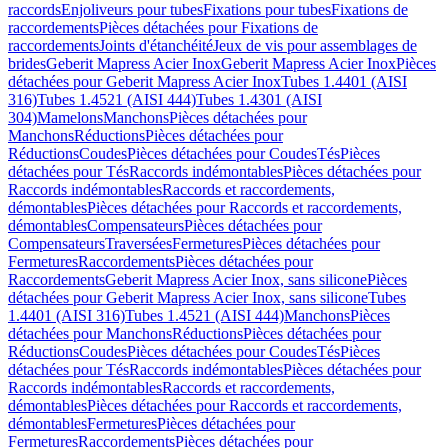
raccords
Enjoliveurs pour tubes
Fixations pour tubes
Fixations de
raccordements
Pièces détachées pour Fixations de
raccordements
Joints d'étanchéité
Jeux de vis pour assemblages de
brides
Geberit Mapress Acier Inox
Geberit Mapress Acier Inox
Pièces
détachées pour Geberit Mapress Acier Inox
Tubes 1.4401 (AISI
316)
Tubes 1.4521 (AISI 444)
Tubes 1.4301 (AISI
304)
Mamelons
Manchons
Pièces détachées pour
Manchons
Réductions
Pièces détachées pour
Réductions
Coudes
Pièces détachées pour Coudes
Tés
Pièces
détachées pour Tés
Raccords indémontables
Pièces détachées pour
Raccords indémontables
Raccords et raccordements,
démontables
Pièces détachées pour Raccords et raccordements,
démontables
Compensateurs
Pièces détachées pour
Compensateurs
Traversées
Fermetures
Pièces détachées pour
Fermetures
Raccordements
Pièces détachées pour
Raccordements
Geberit Mapress Acier Inox, sans silicone
Pièces
détachées pour Geberit Mapress Acier Inox, sans silicone
Tubes
1.4401 (AISI 316)
Tubes 1.4521 (AISI 444)
Manchons
Pièces
détachées pour Manchons
Réductions
Pièces détachées pour
Réductions
Coudes
Pièces détachées pour Coudes
Tés
Pièces
détachées pour Tés
Raccords indémontables
Pièces détachées pour
Raccords indémontables
Raccords et raccordements,
démontables
Pièces détachées pour Raccords et raccordements,
démontables
Fermetures
Pièces détachées pour
Fermetures
Raccordements
Pièces détachées pour