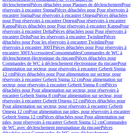
déclenchement
Pièces détachées pour Plaques de déclenchement
Pour
réservoirs à encastrer Sigma
Pièces détachées pour Pour réservoirs à
encastrer Sigma
Pour réservoirs à encastrer Omega
Pièces détachées
pour Pour réservoirs à encastrer Omega
Pour réservoirs à encastrer
Kappa
Pièces détachées pour Pour réservoirs à encastrer Kappa
Pour
réservoirs à encastrer Delta
Pièces détachées pour Pour réservoirs à
encastrer Delta
Pour les réservoirs à encastrer Twinline
Pièces
détachées pour Pour les réservoirs à encastrer Twinline
Pour
réservoirs à encastrer 300T
Pièces détachées pour Pour réservoirs à
encastrer 300T
Accessoires
Consommables
Commandes de WC à
déclenchement électronique du rinçage
Pièces détachées pour
Commandes de WC à déclenchement électronique du rinçage
Pour
alimentation sur secteur, pour réservoirs à encastrer Geberit Sigma
12 cm
Pièces détachées pour Pour alimentation sur secteur, pour
réservoirs à encastrer Geberit Sigma 12 cm
Pour alimentation sur
secteur, pour réservoirs à encastrer Geberit Sigma 8 cm
Pièces
détachées pour Pour alimentation sur secteur, pour réservoirs à
encastrer Geberit Sigma 8 cm
Pour alimentation sur secteur, pour
réservoirs à encastrer Geberit Omega 12 cm
Pièces détachées pour
Pour alimentation sur secteur, pour réservoirs à encastrer Geberit
Omega 12 cm
Pour alimentation par piles, pour réservoirs à encastrer
Geberit Sigma 12 cm
Pièces détachées pour Pour alimentation par
piles, pour réservoirs à encastrer Geberit Sigma 12 cm
Commandes
de WC avec déclenchement pneumatique du rinçage
Pièces
détachées pour Commandes de WC avec déclenchement