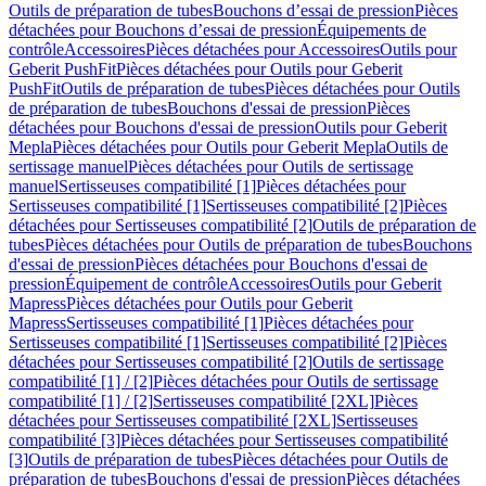
Outils de préparation de tubes
Bouchons d’essai de pression
Pièces
détachées pour Bouchons d’essai de pression
Équipements de
contrôle
Accessoires
Pièces détachées pour Accessoires
Outils pour
Geberit PushFit
Pièces détachées pour Outils pour Geberit
PushFit
Outils de préparation de tubes
Pièces détachées pour Outils
de préparation de tubes
Bouchons d'essai de pression
Pièces
détachées pour Bouchons d'essai de pression
Outils pour Geberit
Mepla
Pièces détachées pour Outils pour Geberit Mepla
Outils de
sertissage manuel
Pièces détachées pour Outils de sertissage
manuel
Sertisseuses compatibilité [1]
Pièces détachées pour
Sertisseuses compatibilité [1]
Sertisseuses compatibilité [2]
Pièces
détachées pour Sertisseuses compatibilité [2]
Outils de préparation de
tubes
Pièces détachées pour Outils de préparation de tubes
Bouchons
d'essai de pression
Pièces détachées pour Bouchons d'essai de
pression
Équipement de contrôle
Accessoires
Outils pour Geberit
Mapress
Pièces détachées pour Outils pour Geberit
Mapress
Sertisseuses compatibilité [1]
Pièces détachées pour
Sertisseuses compatibilité [1]
Sertisseuses compatibilité [2]
Pièces
détachées pour Sertisseuses compatibilité [2]
Outils de sertissage
compatibilité [1] / [2]
Pièces détachées pour Outils de sertissage
compatibilité [1] / [2]
Sertisseuses compatibilité [2XL]
Pièces
détachées pour Sertisseuses compatibilité [2XL]
Sertisseuses
compatibilité [3]
Pièces détachées pour Sertisseuses compatibilité
[3]
Outils de préparation de tubes
Pièces détachées pour Outils de
préparation de tubes
Bouchons d'essai de pression
Pièces détachées