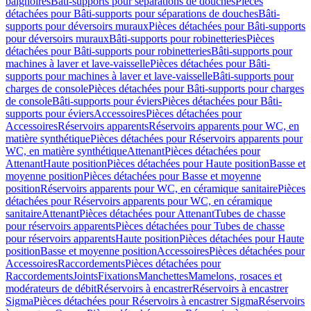
baignoires
Bâti-supports pour séparations de douches
Pièces
détachées pour Bâti-supports pour séparations de douches
Bâti-
supports pour déversoirs muraux
Pièces détachées pour Bâti-supports
pour déversoirs muraux
Bâti-supports pour robinetteries
Pièces
détachées pour Bâti-supports pour robinetteries
Bâti-supports pour
machines à laver et lave-vaisselle
Pièces détachées pour Bâti-
supports pour machines à laver et lave-vaisselle
Bâti-supports pour
charges de console
Pièces détachées pour Bâti-supports pour charges
de console
Bâti-supports pour éviers
Pièces détachées pour Bâti-
supports pour éviers
Accessoires
Pièces détachées pour
Accessoires
Réservoirs apparents
Réservoirs apparents pour WC, en
matière synthétique
Pièces détachées pour Réservoirs apparents pour
WC, en matière synthétique
Attenant
Pièces détachées pour
Attenant
Haute position
Pièces détachées pour Haute position
Basse et
moyenne position
Pièces détachées pour Basse et moyenne
position
Réservoirs apparents pour WC, en céramique sanitaire
Pièces
détachées pour Réservoirs apparents pour WC, en céramique
sanitaire
Attenant
Pièces détachées pour Attenant
Tubes de chasse
pour réservoirs apparents
Pièces détachées pour Tubes de chasse
pour réservoirs apparents
Haute position
Pièces détachées pour Haute
position
Basse et moyenne position
Accessoires
Pièces détachées pour
Accessoires
Raccordements
Pièces détachées pour
Raccordements
Joints
Fixations
Manchettes
Mamelons, rosaces et
modérateurs de débit
Réservoirs à encastrer
Réservoirs à encastrer
Sigma
Pièces détachées pour Réservoirs à encastrer Sigma
Réservoirs