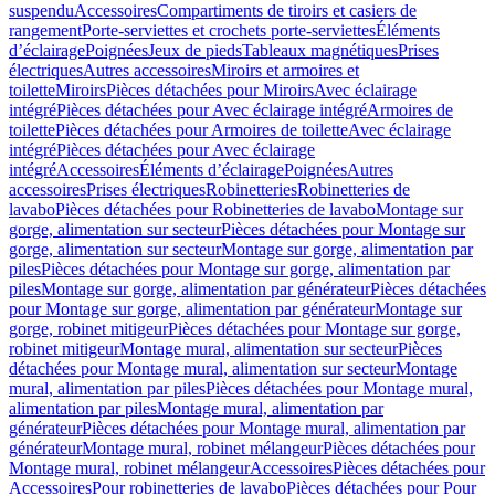
suspendu
Accessoires
Compartiments de tiroirs et casiers de
rangement
Porte-serviettes et crochets porte-serviettes
Éléments
d’éclairage
Poignées
Jeux de pieds
Tableaux magnétiques
Prises
électriques
Autres accessoires
Miroirs et armoires et
toilette
Miroirs
Pièces détachées pour Miroirs
Avec éclairage
intégré
Pièces détachées pour Avec éclairage intégré
Armoires de
toilette
Pièces détachées pour Armoires de toilette
Avec éclairage
intégré
Pièces détachées pour Avec éclairage
intégré
Accessoires
Éléments d’éclairage
Poignées
Autres
accessoires
Prises électriques
Robinetteries
Robinetteries de
lavabo
Pièces détachées pour Robinetteries de lavabo
Montage sur
gorge, alimentation sur secteur
Pièces détachées pour Montage sur
gorge, alimentation sur secteur
Montage sur gorge, alimentation par
piles
Pièces détachées pour Montage sur gorge, alimentation par
piles
Montage sur gorge, alimentation par générateur
Pièces détachées
pour Montage sur gorge, alimentation par générateur
Montage sur
gorge, robinet mitigeur
Pièces détachées pour Montage sur gorge,
robinet mitigeur
Montage mural, alimentation sur secteur
Pièces
détachées pour Montage mural, alimentation sur secteur
Montage
mural, alimentation par piles
Pièces détachées pour Montage mural,
alimentation par piles
Montage mural, alimentation par
générateur
Pièces détachées pour Montage mural, alimentation par
générateur
Montage mural, robinet mélangeur
Pièces détachées pour
Montage mural, robinet mélangeur
Accessoires
Pièces détachées pour
Accessoires
Pour robinetteries de lavabo
Pièces détachées pour Pour