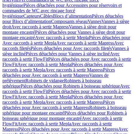
hygiénique
Pièces détachées pour Accessoires pour réservoirs et
commandes de WC avec rinçage forcé
hygiénique
Capteurs
Câbles
Blocs d’alimentation
Pièces détachées
pour Blocs d’alimentation
Composants réseau
Vannes
Vannes à siège
droit
Avec raccords à sertir Mapress
Vannes à siège droit pour
montage encastré
Pièces détachées pour Vannes à siège droit pour
montage encastré
Avec raccords à sertir Mepla
Pièces détachées pour
Avec raccords à sertir Mepla
Avec raccords à sertir Mapress
Avec
raccords filetés
Pièces détachées pour Avec raccords filetés
Vannes à
siège incliné
Pièces détachées pour Vannes à siège incliné
Avec
raccords à sertir FlowFit
Pièces détachées pour Avec raccords à sertir
FlowFit
Avec raccords à sertir Mepla
Pièces détachées pour Avec
raccords à sertir Mepla
Avec raccords à sertir Mapress
Pièces
détachées pour Avec raccords à sertir Mapress
Vannes de
prélèvement
Robinets de vidange
Robinets à boisseau
sphérique
Pièces détachées pour Robinets à boisseau sphérique
Avec
raccords à sertir FlowFit
Pièces détachées pour Avec raccords à sertir
FlowFit
Avec raccords à sertir Mepla
Pièces détachées pour Avec
raccords à sertir Mepla
Avec raccords à sertir Mapress
Pièces
détachées pour Avec raccords à sertir Mapress
Robinets à boisseau
sphérique pour montage encastré
Pièces détachées pour Robinets à
boisseau sphérique pour montage encastré
Avec raccords à sertir
FlowFit
Avec raccords à sertir Mepla
Avec raccords à sertir
Mapress
Pièces détachées pour Avec raccords à sertir Mapress
Avec