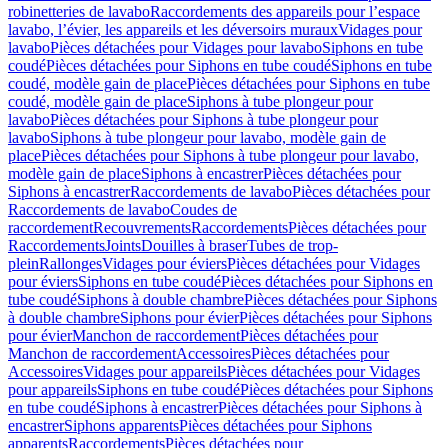
robinetteries de lavabo
Raccordements des appareils pour l’espace
lavabo, l’évier, les appareils et les déversoirs muraux
Vidages pour
lavabo
Pièces détachées pour Vidages pour lavabo
Siphons en tube
coudé
Pièces détachées pour Siphons en tube coudé
Siphons en tube
coudé, modèle gain de place
Pièces détachées pour Siphons en tube
coudé, modèle gain de place
Siphons à tube plongeur pour
lavabo
Pièces détachées pour Siphons à tube plongeur pour
lavabo
Siphons à tube plongeur pour lavabo, modèle gain de
place
Pièces détachées pour Siphons à tube plongeur pour lavabo,
modèle gain de place
Siphons à encastrer
Pièces détachées pour
Siphons à encastrer
Raccordements de lavabo
Pièces détachées pour
Raccordements de lavabo
Coudes de
raccordement
Recouvrements
Raccordements
Pièces détachées pour
Raccordements
Joints
Douilles à braser
Tubes de trop-
plein
Rallonges
Vidages pour éviers
Pièces détachées pour Vidages
pour éviers
Siphons en tube coudé
Pièces détachées pour Siphons en
tube coudé
Siphons à double chambre
Pièces détachées pour Siphons
à double chambre
Siphons pour évier
Pièces détachées pour Siphons
pour évier
Manchon de raccordement
Pièces détachées pour
Manchon de raccordement
Accessoires
Pièces détachées pour
Accessoires
Vidages pour appareils
Pièces détachées pour Vidages
pour appareils
Siphons en tube coudé
Pièces détachées pour Siphons
en tube coudé
Siphons à encastrer
Pièces détachées pour Siphons à
encastrer
Siphons apparents
Pièces détachées pour Siphons
apparents
Raccordements
Pièces détachées pour