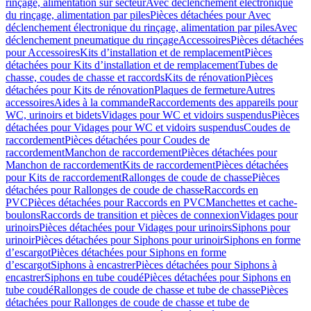
rinçage, alimentation sur secteur
Avec déclenchement électronique
du rinçage, alimentation par piles
Pièces détachées pour Avec
déclenchement électronique du rinçage, alimentation par piles
Avec
déclenchement pneumatique du rinçage
Accessoires
Pièces détachées
pour Accessoires
Kits d’installation et de remplacement
Pièces
détachées pour Kits d’installation et de remplacement
Tubes de
chasse, coudes de chasse et raccords
Kits de rénovation
Pièces
détachées pour Kits de rénovation
Plaques de fermeture
Autres
accessoires
Aides à la commande
Raccordements des appareils pour
WC, urinoirs et bidets
Vidages pour WC et vidoirs suspendus
Pièces
détachées pour Vidages pour WC et vidoirs suspendus
Coudes de
raccordement
Pièces détachées pour Coudes de
raccordement
Manchon de raccordement
Pièces détachées pour
Manchon de raccordement
Kits de raccordement
Pièces détachées
pour Kits de raccordement
Rallonges de coude de chasse
Pièces
détachées pour Rallonges de coude de chasse
Raccords en
PVC
Pièces détachées pour Raccords en PVC
Manchettes et cache-
boulons
Raccords de transition et pièces de connexion
Vidages pour
urinoirs
Pièces détachées pour Vidages pour urinoirs
Siphons pour
urinoir
Pièces détachées pour Siphons pour urinoir
Siphons en forme
d’escargot
Pièces détachées pour Siphons en forme
d’escargot
Siphons à encastrer
Pièces détachées pour Siphons à
encastrer
Siphons en tube coudé
Pièces détachées pour Siphons en
tube coudé
Rallonges de coude de chasse et tube de chasse
Pièces
détachées pour Rallonges de coude de chasse et tube de