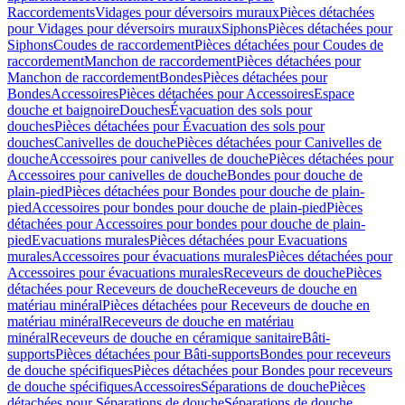
Raccordements
Vidages pour déversoirs muraux
Pièces détachées
pour Vidages pour déversoirs muraux
Siphons
Pièces détachées pour
Siphons
Coudes de raccordement
Pièces détachées pour Coudes de
raccordement
Manchon de raccordement
Pièces détachées pour
Manchon de raccordement
Bondes
Pièces détachées pour
Bondes
Accessoires
Pièces détachées pour Accessoires
Espace
douche et baignoire
Douches
Évacuation des sols pour
douches
Pièces détachées pour Évacuation des sols pour
douches
Canivelles de douche
Pièces détachées pour Canivelles de
douche
Accessoires pour canivelles de douche
Pièces détachées pour
Accessoires pour canivelles de douche
Bondes pour douche de
plain-pied
Pièces détachées pour Bondes pour douche de plain-
pied
Accessoires pour bondes pour douche de plain-pied
Pièces
détachées pour Accessoires pour bondes pour douche de plain-
pied
Evacuations murales
Pièces détachées pour Evacuations
murales
Accessoires pour évacuations murales
Pièces détachées pour
Accessoires pour évacuations murales
Receveurs de douche
Pièces
détachées pour Receveurs de douche
Receveurs de douche en
matériau minéral
Pièces détachées pour Receveurs de douche en
matériau minéral
Receveurs de douche en matériau
minéral
Receveurs de douche en céramique sanitaire
Bâti-
supports
Pièces détachées pour Bâti-supports
Bondes pour receveurs
de douche spécifiques
Pièces détachées pour Bondes pour receveurs
de douche spécifiques
Accessoires
Séparations de douche
Pièces
détachées pour Séparations de douche
Séparations de douche