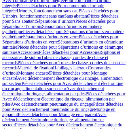
Avec commande d'urinoir intégrée
Pour commande d'urinoir
intégrée
Pièces détachées pour Pour commande d'urinoir
intégrée
Urinoirs, fonctionnement sans eau
Pièces détachées pour
Urinoirs, fonctionnement sans eau
Sans abattant
Pièces détachées
pour Sans abattant
Séparations d’urinoirs
Pièces détachées pour
Séparations d’urinoirs
Séparations d’urinoirs en matière
synthétique
Pièces détachées pour Séparations d’urinoirs en matière
synthétique
Séparations d’urinoirs en verre
Pièces détachées pour
Séparations d’urinoirs en verre
Séparations d’urinoirs en céramique
sanitaire
Pièces détachées pour Séparations d’urinoirs en céramique
sanitaire
Accessoires
Pièces détachées pour Accessoires
Siphons et
accessoires de siphon
Tubes de chasse, coudes de chasse et
raccords
Pièces détachées pour Tubes de chasse, coudes de chasse et
raccords
Matériel de fixation
Habillages latéraux
Commandes
dʼurinoir
Montage encastré
Pièces détachées pour Montage
encastré
Avec déclenchement électronique du rinçage, alimentation
sur secteur
Pièces détachées pour Avec déclenchement électronique
du rinçage, alimentation sur secteur
Avec déclenchement
électronique du rinçage, alimentation par piles
Pièces détachées pour
Avec déclenchement électronique du rinçage, alimentation par
piles
Avec déclenchement pneumatique du rinçage
Pièces détachées
pour Avec déclenchement pneumatique du rinçage
Montage en
apparent
Pièces détachées pour Montage en apparent
Avec
déclenchement électronique du rinçage, alimentation sur
secteur
Pièces détachées pour Avec déclenchement électronique du