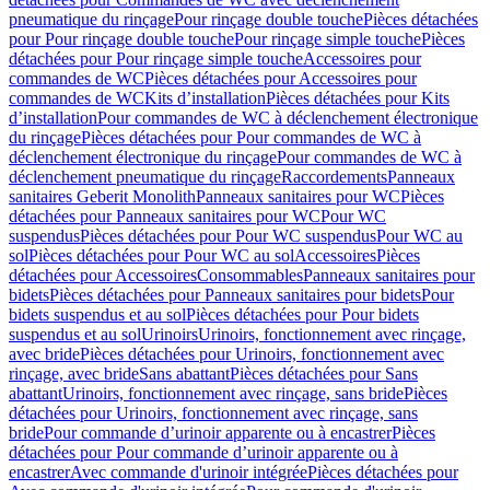
pneumatique du rinçage
Pour rinçage double touche
Pièces détachées
pour Pour rinçage double touche
Pour rinçage simple touche
Pièces
détachées pour Pour rinçage simple touche
Accessoires pour
commandes de WC
Pièces détachées pour Accessoires pour
commandes de WC
Kits d’installation
Pièces détachées pour Kits
d’installation
Pour commandes de WC à déclenchement électronique
du rinçage
Pièces détachées pour Pour commandes de WC à
déclenchement électronique du rinçage
Pour commandes de WC à
déclenchement pneumatique du rinçage
Raccordements
Panneaux
sanitaires Geberit Monolith
Panneaux sanitaires pour WC
Pièces
détachées pour Panneaux sanitaires pour WC
Pour WC
suspendus
Pièces détachées pour Pour WC suspendus
Pour WC au
sol
Pièces détachées pour Pour WC au sol
Accessoires
Pièces
détachées pour Accessoires
Consommables
Panneaux sanitaires pour
bidets
Pièces détachées pour Panneaux sanitaires pour bidets
Pour
bidets suspendus et au sol
Pièces détachées pour Pour bidets
suspendus et au sol
Urinoirs
Urinoirs, fonctionnement avec rinçage,
avec bride
Pièces détachées pour Urinoirs, fonctionnement avec
rinçage, avec bride
Sans abattant
Pièces détachées pour Sans
abattant
Urinoirs, fonctionnement avec rinçage, sans bride
Pièces
détachées pour Urinoirs, fonctionnement avec rinçage, sans
bride
Pour commande d’urinoir apparente ou à encastrer
Pièces
détachées pour Pour commande d’urinoir apparente ou à
encastrer
Avec commande d'urinoir intégrée
Pièces détachées pour