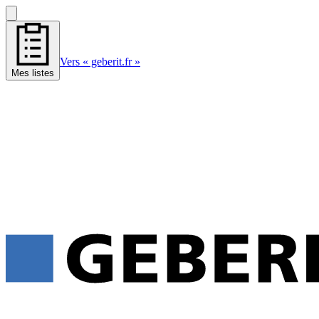
Vers « geberit.fr »
Mes listes