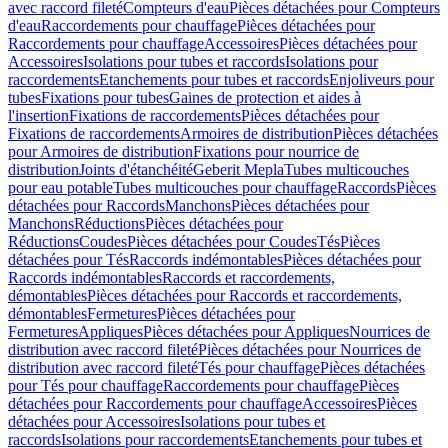
avec raccord fileté
Compteurs d'eau
Pièces détachées pour Compteurs
d'eau
Raccordements pour chauffage
Pièces détachées pour
Raccordements pour chauffage
Accessoires
Pièces détachées pour
Accessoires
Isolations pour tubes et raccords
Isolations pour
raccordements
Etanchements pour tubes et raccords
Enjoliveurs pour
tubes
Fixations pour tubes
Gaines de protection et aides à
l'insertion
Fixations de raccordements
Pièces détachées pour
Fixations de raccordements
Armoires de distribution
Pièces détachées
pour Armoires de distribution
Fixations pour nourrice de
distribution
Joints d'étanchéité
Geberit Mepla
Tubes multicouches
pour eau potable
Tubes multicouches pour chauffage
Raccords
Pièces
détachées pour Raccords
Manchons
Pièces détachées pour
Manchons
Réductions
Pièces détachées pour
Réductions
Coudes
Pièces détachées pour Coudes
Tés
Pièces
détachées pour Tés
Raccords indémontables
Pièces détachées pour
Raccords indémontables
Raccords et raccordements,
démontables
Pièces détachées pour Raccords et raccordements,
démontables
Fermetures
Pièces détachées pour
Fermetures
Appliques
Pièces détachées pour Appliques
Nourrices de
distribution avec raccord fileté
Pièces détachées pour Nourrices de
distribution avec raccord fileté
Tés pour chauffage
Pièces détachées
pour Tés pour chauffage
Raccordements pour chauffage
Pièces
détachées pour Raccordements pour chauffage
Accessoires
Pièces
détachées pour Accessoires
Isolations pour tubes et
raccords
Isolations pour raccordements
Etanchements pour tubes et