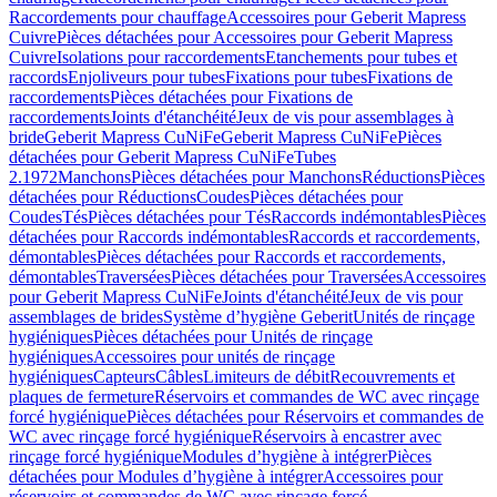
Raccordements pour chauffage
Accessoires pour Geberit Mapress
Cuivre
Pièces détachées pour Accessoires pour Geberit Mapress
Cuivre
Isolations pour raccordements
Etanchements pour tubes et
raccords
Enjoliveurs pour tubes
Fixations pour tubes
Fixations de
raccordements
Pièces détachées pour Fixations de
raccordements
Joints d'étanchéité
Jeux de vis pour assemblages à
bride
Geberit Mapress CuNiFe
Geberit Mapress CuNiFe
Pièces
détachées pour Geberit Mapress CuNiFe
Tubes
2.1972
Manchons
Pièces détachées pour Manchons
Réductions
Pièces
détachées pour Réductions
Coudes
Pièces détachées pour
Coudes
Tés
Pièces détachées pour Tés
Raccords indémontables
Pièces
détachées pour Raccords indémontables
Raccords et raccordements,
démontables
Pièces détachées pour Raccords et raccordements,
démontables
Traversées
Pièces détachées pour Traversées
Accessoires
pour Geberit Mapress CuNiFe
Joints d'étanchéité
Jeux de vis pour
assemblages de brides
Système d’hygiène Geberit
Unités de rinçage
hygiéniques
Pièces détachées pour Unités de rinçage
hygiéniques
Accessoires pour unités de rinçage
hygiéniques
Capteurs
Câbles
Limiteurs de débit
Recouvrements et
plaques de fermeture
Réservoirs et commandes de WC avec rinçage
forcé hygiénique
Pièces détachées pour Réservoirs et commandes de
WC avec rinçage forcé hygiénique
Réservoirs à encastrer avec
rinçage forcé hygiénique
Modules d’hygiène à intégrer
Pièces
détachées pour Modules d’hygiène à intégrer
Accessoires pour
réservoirs et commandes de WC avec rinçage forcé