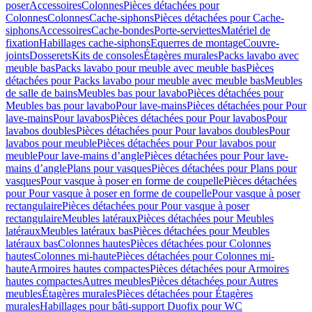
poser
Accessoires
Colonnes
Pièces détachées pour
Colonnes
Colonnes
Cache-siphons
Pièces détachées pour Cache-
siphons
Accessoires
Cache-bondes
Porte-serviettes
Matériel de
fixation
Habillages cache-siphons
Equerres de montage
Couvre-
joints
Dosserets
Kits de consoles
Étagères murales
Packs lavabo avec
meuble bas
Packs lavabo pour meuble avec meuble bas
Pièces
détachées pour Packs lavabo pour meuble avec meuble bas
Meubles
de salle de bains
Meubles bas pour lavabo
Pièces détachées pour
Meubles bas pour lavabo
Pour lave-mains
Pièces détachées pour Pour
lave-mains
Pour lavabos
Pièces détachées pour Pour lavabos
Pour
lavabos doubles
Pièces détachées pour Pour lavabos doubles
Pour
lavabos pour meuble
Pièces détachées pour Pour lavabos pour
meuble
Pour lave-mains d’angle
Pièces détachées pour Pour lave-
mains d’angle
Plans pour vasques
Pièces détachées pour Plans pour
vasques
Pour vasque à poser en forme de coupelle
Pièces détachées
pour Pour vasque à poser en forme de coupelle
Pour vasque à poser
rectangulaire
Pièces détachées pour Pour vasque à poser
rectangulaire
Meubles latéraux
Pièces détachées pour Meubles
latéraux
Meubles latéraux bas
Pièces détachées pour Meubles
latéraux bas
Colonnes hautes
Pièces détachées pour Colonnes
hautes
Colonnes mi-haute
Pièces détachées pour Colonnes mi-
haute
Armoires hautes compactes
Pièces détachées pour Armoires
hautes compactes
Autres meubles
Pièces détachées pour Autres
meubles
Étagères murales
Pièces détachées pour Étagères
murales
Habillages pour bâti-support Duofix pour WC