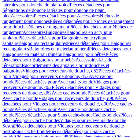
latérales pour douche de plain-pied
Pièces détachées pour
Séparations de douche latérales pour douche de plain-
pied
Accessoires
Pièces détachées pour Accessoires
Niches de
rangement pour douches
Pièces détachées pour Niches de rangement
pour douches
Niches de rangement
Pièces détachées pour Niches de
rangement
Accessoires
Baignoires
Baignoires en acrylique
sanitaire
Pièces détachées pour Baignoires en acrylique
sanitaire
Baignoires rectangulaires
Pièces détachées pour Baignoires
rectangulaires
Baignoires en matériau minéral
Pièces détachées pour
Baignoires en matériau minéral
Baignoires pour bébés
Pièces
détachées pour Baignoires pour bébés
Accessoires
Kits de
réparation
Raccordements des appareils pour douches et
baignoires
Vidages pour receveurs de douche, d52
Pièces détachées
pour Vidages pour receveurs de douche, d52
Avec cache-
bonde
Pièces détachées pour Avec cache-bonde
Vidages pour
receveurs de douche, d62
Pièces détachées pour Vidages pour
receveurs de douche, d62
Avec cache-bonde
Pièces détachées pour
Avec cache-bonde
Vidages pour receveurs de douche, d90
Pièces
détachées pour Vidages pour receveurs de douche, d90
Avec cache-
bonde
Pièces détachées pour Avec cache-bonde
Sans cache-
bonde
Pièces détachées pour Sans cache-bonde
Cache-bondes
Pièces
détachées pour Cache-bondes
Vidages pour receveurs de douche
Sestra
Pièces détachées pour Vidages pour receveurs de douche
Sestra
Sans cache-bonde
Pièces détachées pour Sans cache-
bonde
Vidages pour baignoires, d52
Pièces détachées pour Vidages