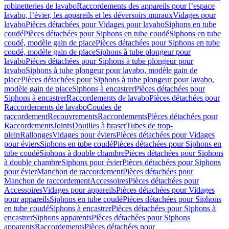
robinetteries de lavabo
Raccordements des appareils pour l’espace
lavabo, l’évier, les appareils et les déversoirs muraux
Vidages pour
lavabo
Pièces détachées pour Vidages pour lavabo
Siphons en tube
coudé
Pièces détachées pour Siphons en tube coudé
Siphons en tube
coudé, modèle gain de place
Pièces détachées pour Siphons en tube
coudé, modèle gain de place
Siphons à tube plongeur pour
lavabo
Pièces détachées pour Siphons à tube plongeur pour
lavabo
Siphons à tube plongeur pour lavabo, modèle gain de
place
Pièces détachées pour Siphons à tube plongeur pour lavabo,
modèle gain de place
Siphons à encastrer
Pièces détachées pour
Siphons à encastrer
Raccordements de lavabo
Pièces détachées pour
Raccordements de lavabo
Coudes de
raccordement
Recouvrements
Raccordements
Pièces détachées pour
Raccordements
Joints
Douilles à braser
Tubes de trop-
plein
Rallonges
Vidages pour éviers
Pièces détachées pour Vidages
pour éviers
Siphons en tube coudé
Pièces détachées pour Siphons en
tube coudé
Siphons à double chambre
Pièces détachées pour Siphons
à double chambre
Siphons pour évier
Pièces détachées pour Siphons
pour évier
Manchon de raccordement
Pièces détachées pour
Manchon de raccordement
Accessoires
Pièces détachées pour
Accessoires
Vidages pour appareils
Pièces détachées pour Vidages
pour appareils
Siphons en tube coudé
Pièces détachées pour Siphons
en tube coudé
Siphons à encastrer
Pièces détachées pour Siphons à
encastrer
Siphons apparents
Pièces détachées pour Siphons
apparents
Raccordements
Pièces détachées pour