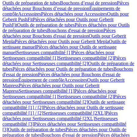
Outils de préparation de tubes
Bouchons d’essai de pression
Pièces
détachées pour Bouchons d’essai de pression
Équipements de
contrôle
Accessoires
Pièces détachées pour Accessoires
Outils pour
Geberit PushFit
Pièces détachées pour Outils pour Geberit
PushFit
Outils de préparation de tubes
Pièces détachées pour Outils
de préparation de tubes
Bouchons d'essai de pression
Pièces
détachées pour Bouchons d'essai de pression
Outils pour Geberit
Mepla
Pièces détachées pour Outils pour Geberit Mepla
Outils de
sertissage manuel
Pièces détachées pour Outils de sertissage
manuel
Sertisseuses compatibilité [1]
Pièces détachées pour
Sertisseuses compatibilité [1]
Sertisseuses compatibilité [2]
Pièces
détachées pour Sertisseuses compatibilité [2]
Outils de préparation de
tubes
Pièces détachées pour Outils de préparation de tubes
Bouchons
d'essai de pression
Pièces détachées pour Bouchons d'essai de
pression
Équipement de contrôle
Accessoires
Outils pour Geberit
Mapress
Pièces détachées pour Outils pour Geberit
Mapress
Sertisseuses compatibilité [1]
Pièces détachées pour
Sertisseuses compatibilité [1]
Sertisseuses compatibilité [2]
Pièces
détachées pour Sertisseuses compatibilité [2]
Outils de sertissage
compatibilité [1] / [2]
Pièces détachées pour Outils de sertissage
compatibilité [1] / [2]
Sertisseuses compatibilité [2XL]
Pièces
détachées pour Sertisseuses compatibilité [2XL]
Sertisseuses
compatibilité [3]
Pièces détachées pour Sertisseuses compatibilité
[3]
Outils de préparation de tubes
Pièces détachées pour Outils de
préparation de tubes
Bouchons d'essai de pression
Pièces détachées