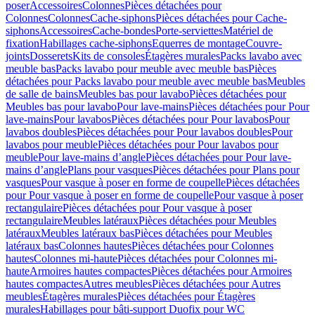
poser
Accessoires
Colonnes
Pièces détachées pour
Colonnes
Colonnes
Cache-siphons
Pièces détachées pour Cache-
siphons
Accessoires
Cache-bondes
Porte-serviettes
Matériel de
fixation
Habillages cache-siphons
Equerres de montage
Couvre-
joints
Dosserets
Kits de consoles
Étagères murales
Packs lavabo avec
meuble bas
Packs lavabo pour meuble avec meuble bas
Pièces
détachées pour Packs lavabo pour meuble avec meuble bas
Meubles
de salle de bains
Meubles bas pour lavabo
Pièces détachées pour
Meubles bas pour lavabo
Pour lave-mains
Pièces détachées pour Pour
lave-mains
Pour lavabos
Pièces détachées pour Pour lavabos
Pour
lavabos doubles
Pièces détachées pour Pour lavabos doubles
Pour
lavabos pour meuble
Pièces détachées pour Pour lavabos pour
meuble
Pour lave-mains d’angle
Pièces détachées pour Pour lave-
mains d’angle
Plans pour vasques
Pièces détachées pour Plans pour
vasques
Pour vasque à poser en forme de coupelle
Pièces détachées
pour Pour vasque à poser en forme de coupelle
Pour vasque à poser
rectangulaire
Pièces détachées pour Pour vasque à poser
rectangulaire
Meubles latéraux
Pièces détachées pour Meubles
latéraux
Meubles latéraux bas
Pièces détachées pour Meubles
latéraux bas
Colonnes hautes
Pièces détachées pour Colonnes
hautes
Colonnes mi-haute
Pièces détachées pour Colonnes mi-
haute
Armoires hautes compactes
Pièces détachées pour Armoires
hautes compactes
Autres meubles
Pièces détachées pour Autres
meubles
Étagères murales
Pièces détachées pour Étagères
murales
Habillages pour bâti-support Duofix pour WC