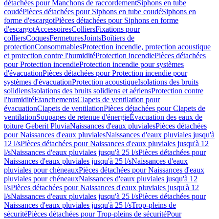
détachées pour Manchons de raccordement
Siphons en tube
coudé
Pièces détachées pour Siphons en tube coudé
Siphons en
forme d'escargot
Pièces détachées pour Siphons en forme
d'escargot
Accessoires
Colliers
Fixations pour
colliers
Coques
Fermetures
Joints
Boîtiers de
protection
Consommables
Protection incendie, protection acoustique
et protection contre l'humidité
Protection incendie
Pièces détachées
pour Protection incendie
Protection incendie pour systèmes
d'évacuation
Pièces détachées pour Protection incendie pour
systèmes d'évacuation
Protection acoustique
Isolations des bruits
solidiens
Isolations des bruits solidiens et aériens
Protection contre
l'humidité
Etanchements
Clapets de ventilation pour
évacuation
Clapets de ventilation
Pièces détachées pour Clapets de
ventilation
Soupapes de retenue d'énergie
Évacuation des eaux de
toiture Geberit Pluvia
Naissances d'eaux pluviales
Pièces détachées
pour Naissances d'eaux pluviales
Naissances d'eaux pluviales jusqu'à
12 l/s
Pièces détachées pour Naissances d'eaux pluviales jusqu'à 12
l/s
Naissances d'eaux pluviales jusqu'à 25 l/s
Pièces détachées pour
Naissances d'eaux pluviales jusqu'à 25 l/s
Naissances d'eaux
pluviales pour chéneaux
Pièces détachées pour Naissances d'eaux
pluviales pour chéneaux
Naissances d'eaux pluviales jusqu'à 12
l/s
Pièces détachées pour Naissances d'eaux pluviales jusqu'à 12
l/s
Naissances d'eaux pluviales jusqu'à 25 l/s
Pièces détachées pour
Naissances d'eaux pluviales jusqu'à 25 l/s
Trop-pleins de
sécurité
Pièces détachées pour Trop-pleins de sécurité
Pour