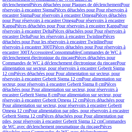
déclenchement
Pièces détachées pour Plaques de déclenchement
Pour
réservoirs à encastrer Sigma
Pièces détachées pour Pour réservoirs à
encastrer Sigma
Pour réservoirs à encastrer Omega
Pièces détachées
pour Pour réservoirs à encastrer Omega
Pour réservoirs à encastrer
Kappa
Pièces détachées pour Pour réservoirs à encastrer Kappa
Pour
réservoirs à encastrer Delta
Pièces détachées pour Pour réservoirs à
encastrer Delta
Pour les réservoirs à encastrer Twinline
Pièces
détachées pour Pour les réservoirs à encastrer Twinline
Pour
réservoirs à encastrer 300T
Pièces détachées pour Pour réservoirs à
encastrer 300T
Accessoires
Consommables
Commandes de WC à
déclenchement électronique du rinçage
Pièces détachées pour
Commandes de WC à déclenchement électronique du rinçage
Pour
alimentation sur secteur, pour réservoirs à encastrer Geberit Sigma
12 cm
Pièces détachées pour Pour alimentation sur secteur, pour
réservoirs à encastrer Geberit Sigma 12 cm
Pour alimentation sur
secteur, pour réservoirs à encastrer Geberit Sigma 8 cm
Pièces
détachées pour Pour alimentation sur secteur, pour réservoirs à
encastrer Geberit Sigma 8 cm
Pour alimentation sur secteur, pour
réservoirs à encastrer Geberit Omega 12 cm
Pièces détachées pour
Pour alimentation sur secteur, pour réservoirs à encastrer Geberit
Omega 12 cm
Pour alimentation par piles, pour réservoirs à encastrer
Geberit Sigma 12 cm
Pièces détachées pour Pour alimentation par
piles, pour réservoirs à encastrer Geberit Sigma 12 cm
Commandes
de WC avec déclenchement pneumatique du rinçage
Pièces
détachées pour Commandes de WC avec déclenchement