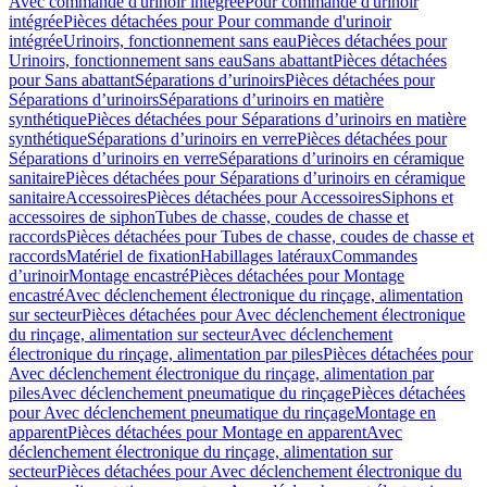
Avec commande d'urinoir intégrée
Pour commande d'urinoir
intégrée
Pièces détachées pour Pour commande d'urinoir
intégrée
Urinoirs, fonctionnement sans eau
Pièces détachées pour
Urinoirs, fonctionnement sans eau
Sans abattant
Pièces détachées
pour Sans abattant
Séparations d’urinoirs
Pièces détachées pour
Séparations d’urinoirs
Séparations d’urinoirs en matière
synthétique
Pièces détachées pour Séparations d’urinoirs en matière
synthétique
Séparations d’urinoirs en verre
Pièces détachées pour
Séparations d’urinoirs en verre
Séparations d’urinoirs en céramique
sanitaire
Pièces détachées pour Séparations d’urinoirs en céramique
sanitaire
Accessoires
Pièces détachées pour Accessoires
Siphons et
accessoires de siphon
Tubes de chasse, coudes de chasse et
raccords
Pièces détachées pour Tubes de chasse, coudes de chasse et
raccords
Matériel de fixation
Habillages latéraux
Commandes
dʼurinoir
Montage encastré
Pièces détachées pour Montage
encastré
Avec déclenchement électronique du rinçage, alimentation
sur secteur
Pièces détachées pour Avec déclenchement électronique
du rinçage, alimentation sur secteur
Avec déclenchement
électronique du rinçage, alimentation par piles
Pièces détachées pour
Avec déclenchement électronique du rinçage, alimentation par
piles
Avec déclenchement pneumatique du rinçage
Pièces détachées
pour Avec déclenchement pneumatique du rinçage
Montage en
apparent
Pièces détachées pour Montage en apparent
Avec
déclenchement électronique du rinçage, alimentation sur
secteur
Pièces détachées pour Avec déclenchement électronique du