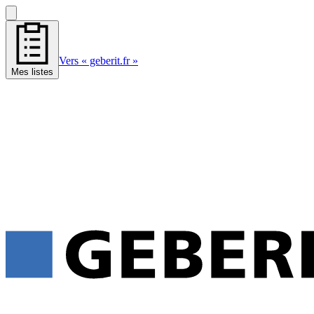
Vers « geberit.fr »
Mes listes