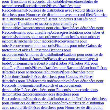
pour Transitions et raccords, démontables
Fermetures
Boîtes de
raccordement
Raccordements
Pièces détachées pour
Raccordements
Nourrices de distribution avec raccord fileté
Pièces
détachées pour Nourrices de distribution avec raccord fileté
Nourrice
de distribution avec raccord à sertir
Compteurs d'eau
Tés pour
chauffage
Transitions et raccords pour chauffage,
démontables
Raccordements pour chauffage
Pièces détachées pour
Raccordements pour chauffage
Accessoires
Isolations pour tubes et
raccords
Isolations pour raccordements
Étanchéités pour tubes et
raccords
Étanchéités pour raccords
Recouvrements pour
tubes
Recouvrement pour raccords
Fixations pour tubes
Gaines de
protection et aides à l'insertion
Fixations pour
raccordements
Armoires de distribution
Fixations pour nourrice de
distribution
Joints d’étanchéité
Packs de vis pour assemblages à
bride
Consommables
Geberit PushFit
Tubes ML
Tubes ML pour
chauffage
Raccords
Pièces détachées pour Raccords
Manchons
Pièces
détachées pour Manchons
Réductions
Pièces détachées pour
Réductions
Coudes
Pièces détachées pour Coudes
Tés
Pièces
détachées pour Tés
Raccords indémontables
Pièces détachées pour
Raccords indémontables
Raccords et raccordements,
démontables
Pièces détachées pour Raccords et raccordements,
démontables
Raccordements
Pièces détachées pour
Raccordements
Nourrices de distribution à emboîter
Pièces détachées
pour Nourrices de distribution à emboîter
Nourrices de distribution
avec raccord fileté
Pièces détachées pour Nourrices de distribution