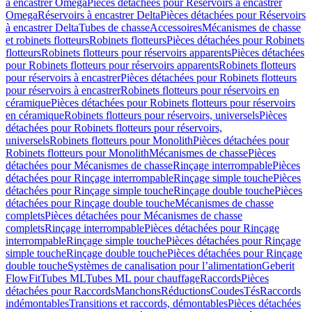
à encastrer Omega
Pièces détachées pour Réservoirs à encastrer
Omega
Réservoirs à encastrer Delta
Pièces détachées pour Réservoirs
à encastrer Delta
Tubes de chasse
Accessoires
Mécanismes de chasse
et robinets flotteurs
Robinets flotteurs
Pièces détachées pour Robinets
flotteurs
Robinets flotteurs pour réservoirs apparents
Pièces détachées
pour Robinets flotteurs pour réservoirs apparents
Robinets flotteurs
pour réservoirs à encastrer
Pièces détachées pour Robinets flotteurs
pour réservoirs à encastrer
Robinets flotteurs pour réservoirs en
céramique
Pièces détachées pour Robinets flotteurs pour réservoirs
en céramique
Robinets flotteurs pour réservoirs, universels
Pièces
détachées pour Robinets flotteurs pour réservoirs,
universels
Robinets flotteurs pour Monolith
Pièces détachées pour
Robinets flotteurs pour Monolith
Mécanismes de chasse
Pièces
détachées pour Mécanismes de chasse
Rinçage interrompable
Pièces
détachées pour Rinçage interrompable
Rinçage simple touche
Pièces
détachées pour Rinçage simple touche
Rinçage double touche
Pièces
détachées pour Rinçage double touche
Mécanismes de chasse
complets
Pièces détachées pour Mécanismes de chasse
complets
Rinçage interrompable
Pièces détachées pour Rinçage
interrompable
Rinçage simple touche
Pièces détachées pour Rinçage
simple touche
Rinçage double touche
Pièces détachées pour Rinçage
double touche
Systèmes de canalisation pour l’alimentation
Geberit
FlowFit
Tubes ML
Tubes ML pour chauffage
Raccords
Pièces
détachées pour Raccords
Manchons
Réductions
Coudes
Tés
Raccords
indémontables
Transitions et raccords, démontables
Pièces détachées