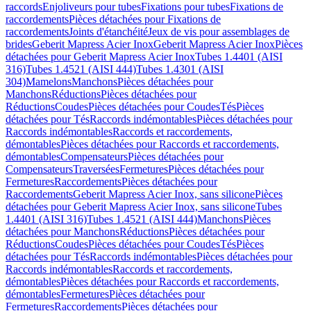
raccords
Enjoliveurs pour tubes
Fixations pour tubes
Fixations de
raccordements
Pièces détachées pour Fixations de
raccordements
Joints d'étanchéité
Jeux de vis pour assemblages de
brides
Geberit Mapress Acier Inox
Geberit Mapress Acier Inox
Pièces
détachées pour Geberit Mapress Acier Inox
Tubes 1.4401 (AISI
316)
Tubes 1.4521 (AISI 444)
Tubes 1.4301 (AISI
304)
Mamelons
Manchons
Pièces détachées pour
Manchons
Réductions
Pièces détachées pour
Réductions
Coudes
Pièces détachées pour Coudes
Tés
Pièces
détachées pour Tés
Raccords indémontables
Pièces détachées pour
Raccords indémontables
Raccords et raccordements,
démontables
Pièces détachées pour Raccords et raccordements,
démontables
Compensateurs
Pièces détachées pour
Compensateurs
Traversées
Fermetures
Pièces détachées pour
Fermetures
Raccordements
Pièces détachées pour
Raccordements
Geberit Mapress Acier Inox, sans silicone
Pièces
détachées pour Geberit Mapress Acier Inox, sans silicone
Tubes
1.4401 (AISI 316)
Tubes 1.4521 (AISI 444)
Manchons
Pièces
détachées pour Manchons
Réductions
Pièces détachées pour
Réductions
Coudes
Pièces détachées pour Coudes
Tés
Pièces
détachées pour Tés
Raccords indémontables
Pièces détachées pour
Raccords indémontables
Raccords et raccordements,
démontables
Pièces détachées pour Raccords et raccordements,
démontables
Fermetures
Pièces détachées pour
Fermetures
Raccordements
Pièces détachées pour