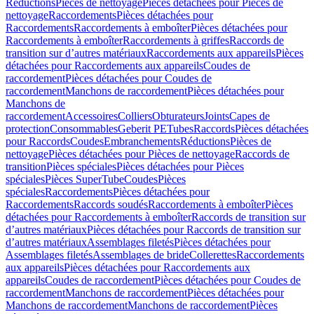
Réductions
Pièces de nettoyage
Pièces détachées pour Pièces de
nettoyage
Raccordements
Pièces détachées pour
Raccordements
Raccordements à emboîter
Pièces détachées pour
Raccordements à emboîter
Raccordements à griffes
Raccords de
transition sur d’autres matériaux
Raccordements aux appareils
Pièces
détachées pour Raccordements aux appareils
Coudes de
raccordement
Pièces détachées pour Coudes de
raccordement
Manchons de raccordement
Pièces détachées pour
Manchons de
raccordement
Accessoires
Colliers
Obturateurs
Joints
Capes de
protection
Consommables
Geberit PE
Tubes
Raccords
Pièces détachées
pour Raccords
Coudes
Embranchements
Réductions
Pièces de
nettoyage
Pièces détachées pour Pièces de nettoyage
Raccords de
transition
Pièces spéciales
Pièces détachées pour Pièces
spéciales
Pièces SuperTube
Coudes
Pièces
spéciales
Raccordements
Pièces détachées pour
Raccordements
Raccords soudés
Raccordements à emboîter
Pièces
détachées pour Raccordements à emboîter
Raccords de transition sur
d’autres matériaux
Pièces détachées pour Raccords de transition sur
d’autres matériaux
Assemblages filetés
Pièces détachées pour
Assemblages filetés
Assemblages de bride
Collerettes
Raccordements
aux appareils
Pièces détachées pour Raccordements aux
appareils
Coudes de raccordement
Pièces détachées pour Coudes de
raccordement
Manchons de raccordement
Pièces détachées pour
Manchons de raccordement
Manchons de raccordement
Pièces