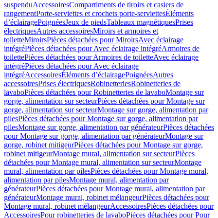
suspendu
Accessoires
Compartiments de tiroirs et casiers de
rangement
Porte-serviettes et crochets porte-serviettes
Éléments
d’éclairage
Poignées
Jeux de pieds
Tableaux magnétiques
Prises
électriques
Autres accessoires
Miroirs et armoires et
toilette
Miroirs
Pièces détachées pour Miroirs
Avec éclairage
intégré
Pièces détachées pour Avec éclairage intégré
Armoires de
toilette
Pièces détachées pour Armoires de toilette
Avec éclairage
intégré
Pièces détachées pour Avec éclairage
intégré
Accessoires
Éléments d’éclairage
Poignées
Autres
accessoires
Prises électriques
Robinetteries
Robinetteries de
lavabo
Pièces détachées pour Robinetteries de lavabo
Montage sur
gorge, alimentation sur secteur
Pièces détachées pour Montage sur
gorge, alimentation sur secteur
Montage sur gorge, alimentation par
piles
Pièces détachées pour Montage sur gorge, alimentation par
piles
Montage sur gorge, alimentation par générateur
Pièces détachées
pour Montage sur gorge, alimentation par générateur
Montage sur
gorge, robinet mitigeur
Pièces détachées pour Montage sur gorge,
robinet mitigeur
Montage mural, alimentation sur secteur
Pièces
détachées pour Montage mural, alimentation sur secteur
Montage
mural, alimentation par piles
Pièces détachées pour Montage mural,
alimentation par piles
Montage mural, alimentation par
générateur
Pièces détachées pour Montage mural, alimentation par
générateur
Montage mural, robinet mélangeur
Pièces détachées pour
Montage mural, robinet mélangeur
Accessoires
Pièces détachées pour
Accessoires
Pour robinetteries de lavabo
Pièces détachées pour Pour