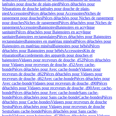
latérales pour douche de plain-pied
Pièces détachées pour
Séparations de douche latérales pour douche de plain-
pied
Accessoires
Pièces détachées pour Accessoires
Niches de
rangement pour douches
Pièces détachées pour Niches de rangement
pour douches
Niches de rangement
Pièces détachées pour Niches de
rangement
Accessoires
Baignoires
Baignoires en acrylique
sanitaire
Pièces détachées pour Baignoires en acrylique
sanitaire
Baignoires rectangulaires
Pièces détachées pour Baignoires
rectangulaires
Baignoires en matériau minéral
Pièces détachées pour
Baignoires en matériau minéral
Baignoires pour bébés
Pièces
détachées pour Baignoires pour bébés
Accessoires
Kits de
réparation
Raccordements des appareils pour douches et
baignoires
Vidages pour receveurs de douche, d52
Pièces détachées
pour Vidages pour receveurs de douche, d52
Avec cache-
bonde
Pièces détachées pour Avec cache-bonde
Vidages pour
receveurs de douche, d62
Pièces détachées pour Vidages pour
receveurs de douche, d62
Avec cache-bonde
Pièces détachées pour
Avec cache-bonde
Vidages pour receveurs de douche, d90
Pièces
détachées pour Vidages pour receveurs de douche, d90
Avec cache-
bonde
Pièces détachées pour Avec cache-bonde
Sans cache-
bonde
Pièces détachées pour Sans cache-bonde
Cache-bondes
Pièces
détachées pour Cache-bondes
Vidages pour receveurs de douche
Sestra
Pièces détachées pour Vidages pour receveurs de douche
Sestra
Sans cache-bonde
Pièces détachées pour Sans cache-
bonde
Vidages pour baignoires, d52
Pièces détachées pour Vidages