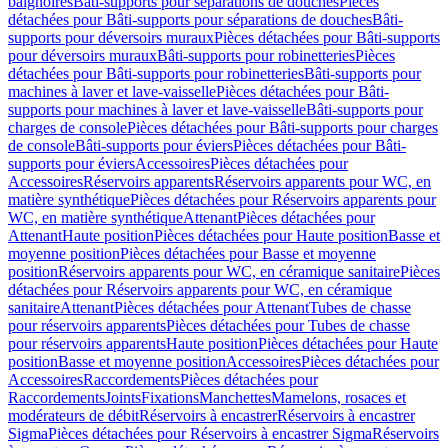
baignoires
Bâti-supports pour séparations de douches
Pièces
détachées pour Bâti-supports pour séparations de douches
Bâti-
supports pour déversoirs muraux
Pièces détachées pour Bâti-supports
pour déversoirs muraux
Bâti-supports pour robinetteries
Pièces
détachées pour Bâti-supports pour robinetteries
Bâti-supports pour
machines à laver et lave-vaisselle
Pièces détachées pour Bâti-
supports pour machines à laver et lave-vaisselle
Bâti-supports pour
charges de console
Pièces détachées pour Bâti-supports pour charges
de console
Bâti-supports pour éviers
Pièces détachées pour Bâti-
supports pour éviers
Accessoires
Pièces détachées pour
Accessoires
Réservoirs apparents
Réservoirs apparents pour WC, en
matière synthétique
Pièces détachées pour Réservoirs apparents pour
WC, en matière synthétique
Attenant
Pièces détachées pour
Attenant
Haute position
Pièces détachées pour Haute position
Basse et
moyenne position
Pièces détachées pour Basse et moyenne
position
Réservoirs apparents pour WC, en céramique sanitaire
Pièces
détachées pour Réservoirs apparents pour WC, en céramique
sanitaire
Attenant
Pièces détachées pour Attenant
Tubes de chasse
pour réservoirs apparents
Pièces détachées pour Tubes de chasse
pour réservoirs apparents
Haute position
Pièces détachées pour Haute
position
Basse et moyenne position
Accessoires
Pièces détachées pour
Accessoires
Raccordements
Pièces détachées pour
Raccordements
Joints
Fixations
Manchettes
Mamelons, rosaces et
modérateurs de débit
Réservoirs à encastrer
Réservoirs à encastrer
Sigma
Pièces détachées pour Réservoirs à encastrer Sigma
Réservoirs