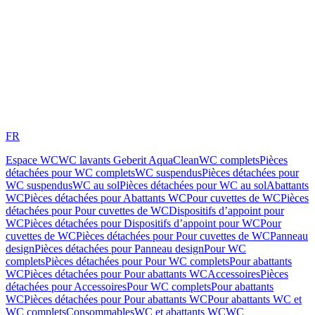
FR
Espace WC
WC lavants Geberit AquaClean
WC complets
Pièces
détachées pour WC complets
WC suspendus
Pièces détachées pour
WC suspendus
WC au sol
Pièces détachées pour WC au sol
Abattants
WC
Pièces détachées pour Abattants WC
Pour cuvettes de WC
Pièces
détachées pour Pour cuvettes de WC
Dispositifs d’appoint pour
WC
Pièces détachées pour Dispositifs d’appoint pour WC
Pour
cuvettes de WC
Pièces détachées pour Pour cuvettes de WC
Panneau
design
Pièces détachées pour Panneau design
Pour WC
complets
Pièces détachées pour Pour WC complets
Pour abattants
WC
Pièces détachées pour Pour abattants WC
Accessoires
Pièces
détachées pour Accessoires
Pour WC complets
Pour abattants
WC
Pièces détachées pour Pour abattants WC
Pour abattants WC et
WC complets
Consommables
WC et abattants WC
WC