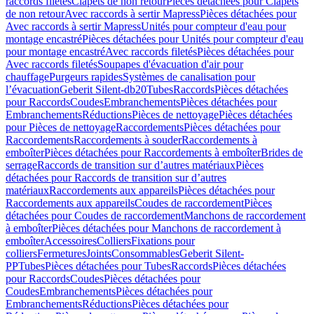
raccords filetés
Clapets de non retour
Pièces détachées pour Clapets
de non retour
Avec raccords à sertir Mapress
Pièces détachées pour
Avec raccords à sertir Mapress
Unités pour compteur d'eau pour
montage encastré
Pièces détachées pour Unités pour compteur d'eau
pour montage encastré
Avec raccords filetés
Pièces détachées pour
Avec raccords filetés
Soupapes d'évacuation d'air pour
chauffage
Purgeurs rapides
Systèmes de canalisation pour
l’évacuation
Geberit Silent-db20
Tubes
Raccords
Pièces détachées
pour Raccords
Coudes
Embranchements
Pièces détachées pour
Embranchements
Réductions
Pièces de nettoyage
Pièces détachées
pour Pièces de nettoyage
Raccordements
Pièces détachées pour
Raccordements
Raccordements à souder
Raccordements à
emboîter
Pièces détachées pour Raccordements à emboîter
Brides de
serrage
Raccords de transition sur d’autres matériaux
Pièces
détachées pour Raccords de transition sur d’autres
matériaux
Raccordements aux appareils
Pièces détachées pour
Raccordements aux appareils
Coudes de raccordement
Pièces
détachées pour Coudes de raccordement
Manchons de raccordement
à emboîter
Pièces détachées pour Manchons de raccordement à
emboîter
Accessoires
Colliers
Fixations pour
colliers
Fermetures
Joints
Consommables
Geberit Silent-
PP
Tubes
Pièces détachées pour Tubes
Raccords
Pièces détachées
pour Raccords
Coudes
Pièces détachées pour
Coudes
Embranchements
Pièces détachées pour
Embranchements
Réductions
Pièces détachées pour