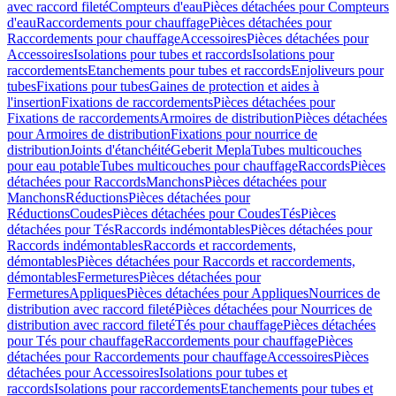
avec raccord fileté
Compteurs d'eau
Pièces détachées pour Compteurs
d'eau
Raccordements pour chauffage
Pièces détachées pour
Raccordements pour chauffage
Accessoires
Pièces détachées pour
Accessoires
Isolations pour tubes et raccords
Isolations pour
raccordements
Etanchements pour tubes et raccords
Enjoliveurs pour
tubes
Fixations pour tubes
Gaines de protection et aides à
l'insertion
Fixations de raccordements
Pièces détachées pour
Fixations de raccordements
Armoires de distribution
Pièces détachées
pour Armoires de distribution
Fixations pour nourrice de
distribution
Joints d'étanchéité
Geberit Mepla
Tubes multicouches
pour eau potable
Tubes multicouches pour chauffage
Raccords
Pièces
détachées pour Raccords
Manchons
Pièces détachées pour
Manchons
Réductions
Pièces détachées pour
Réductions
Coudes
Pièces détachées pour Coudes
Tés
Pièces
détachées pour Tés
Raccords indémontables
Pièces détachées pour
Raccords indémontables
Raccords et raccordements,
démontables
Pièces détachées pour Raccords et raccordements,
démontables
Fermetures
Pièces détachées pour
Fermetures
Appliques
Pièces détachées pour Appliques
Nourrices de
distribution avec raccord fileté
Pièces détachées pour Nourrices de
distribution avec raccord fileté
Tés pour chauffage
Pièces détachées
pour Tés pour chauffage
Raccordements pour chauffage
Pièces
détachées pour Raccordements pour chauffage
Accessoires
Pièces
détachées pour Accessoires
Isolations pour tubes et
raccords
Isolations pour raccordements
Etanchements pour tubes et