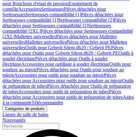
pour Bouchons d'essai de pression
Equipement de
contrôle
Accessoires
Sertisseuses
Pièces détachées pour
Sertisseuses
Sertisseuses compatibilité [1]
Pièces détachées pour
Sertisseuses compatibilité [1]
Sertisseuses compatibilité [2]
Pièces
détachées pour Sertisseuses compatibilité [2]
Sertisseuses
compatibilité [2XL]
Pièces détachées pour Sertisseuses compatibilité
[2XL]
Mallettes universelles
Pièces détachées pour Mallettes
universelles
Mallettes universelles
Pièces détachées pour Mallettes
universelles
Outils pour Geberit Silent-db20 / Geberit PE
Pièces
détachées pour Outils pour Geberit Silent-db20 / Geberit PE
Outils à
souder électrique
Pièces détachées pour Outils à souder
électrique
Accessoires pour outillage à souder électrique
Outils pour
soudure au miroir
Pièces détachées pour Outils pour soudure au
miroir
Accessoires pour outils pour soudure au miroir
Pièces
détachées pour Accessoires pour outils pour soudure au miroir
Outils
de préparation de tubes
Pièces détachées pour Outils de préparation
de tubes
Accessoires pour outils de préparation de tubes
Pièces
détachées pour Accessoires pour outils de préparation de tubes
Aides
à la commande
Télécommandes
Catégories de produits
Lignes de salle de bains
Nouveautés