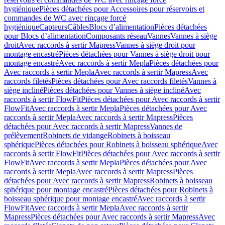
hygiénique
Pièces détachées pour Accessoires pour réservoirs et
commandes de WC avec rinçage forcé
hygiénique
Capteurs
Câbles
Blocs d’alimentation
Pièces détachées
pour Blocs d’alimentation
Composants réseau
Vannes
Vannes à siège
droit
Avec raccords à sertir Mapress
Vannes à siège droit pour
montage encastré
Pièces détachées pour Vannes à siège droit pour
montage encastré
Avec raccords à sertir Mepla
Pièces détachées pour
Avec raccords à sertir Mepla
Avec raccords à sertir Mapress
Avec
raccords filetés
Pièces détachées pour Avec raccords filetés
Vannes à
siège incliné
Pièces détachées pour Vannes à siège incliné
Avec
raccords à sertir FlowFit
Pièces détachées pour Avec raccords à sertir
FlowFit
Avec raccords à sertir Mepla
Pièces détachées pour Avec
raccords à sertir Mepla
Avec raccords à sertir Mapress
Pièces
détachées pour Avec raccords à sertir Mapress
Vannes de
prélèvement
Robinets de vidange
Robinets à boisseau
sphérique
Pièces détachées pour Robinets à boisseau sphérique
Avec
raccords à sertir FlowFit
Pièces détachées pour Avec raccords à sertir
FlowFit
Avec raccords à sertir Mepla
Pièces détachées pour Avec
raccords à sertir Mepla
Avec raccords à sertir Mapress
Pièces
détachées pour Avec raccords à sertir Mapress
Robinets à boisseau
sphérique pour montage encastré
Pièces détachées pour Robinets à
boisseau sphérique pour montage encastré
Avec raccords à sertir
FlowFit
Avec raccords à sertir Mepla
Avec raccords à sertir
Mapress
Pièces détachées pour Avec raccords à sertir Mapress
Avec