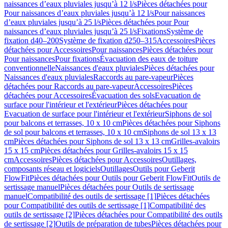
naissances d’eaux pluviales jusqu’à 12 l/s
Pièces détachées pour
Pour naissances d’eaux pluviales jusqu’à 12 l/s
Pour naissances
d’eaux pluviales jusqu’à 25 l/s
Pièces détachées pour Pour
naissances d’eaux pluviales jusqu’à 25 l/s
Fixations
Système de
fixation d40–200
Système de fixation d250–315
Accessoires
Pièces
détachées pour Accessoires
Pour naissances
Pièces détachées pour
Pour naissances
Pour fixations
Évacuation des eaux de toiture
conventionnelle
Naissances d'eaux pluviales
Pièces détachées pour
Naissances d'eaux pluviales
Raccords au pare-vapeur
Pièces
détachées pour Raccords au pare-vapeur
Accessoires
Pièces
détachées pour Accessoires
Évacuation des sols
Evacuation de
surface pour l'intérieur et l'extérieur
Pièces détachées pour
Evacuation de surface pour l'intérieur et l'extérieur
Siphons de sol
pour balcons et terrasses, 10 x 10 cm
Pièces détachées pour Siphons
de sol pour balcons et terrasses, 10 x 10 cm
Siphons de sol 13 x 13
cm
Pièces détachées pour Siphons de sol 13 x 13 cm
Grilles-avaloirs
15 x 15 cm
Pièces détachées pour Grilles-avaloirs 15 x 15
cm
Accessoires
Pièces détachées pour Accessoires
Outillages,
composants réseau et logiciels
Outillages
Outils pour Geberit
FlowFit
Pièces détachées pour Outils pour Geberit FlowFit
Outils de
sertissage manuel
Pièces détachées pour Outils de sertissage
manuel
Compatibilité des outils de sertissage [1]
Pièces détachées
pour Compatibilité des outils de sertissage [1]
Compatibilité des
outils de sertissage [2]
Pièces détachées pour Compatibilité des outils
de sertissage [2]
Outils de préparation de tubes
Pièces détachées pour