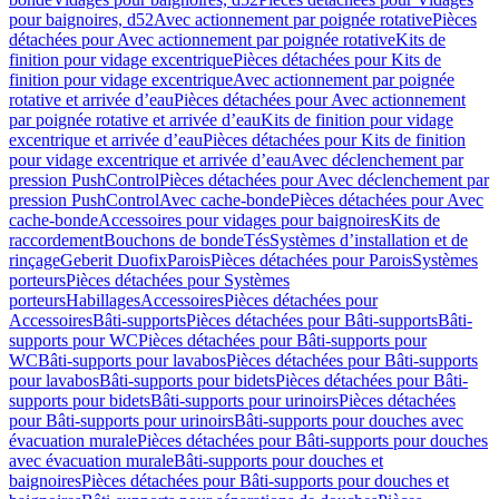
pour baignoires, d52
Avec actionnement par poignée rotative
Pièces
détachées pour Avec actionnement par poignée rotative
Kits de
finition pour vidage excentrique
Pièces détachées pour Kits de
finition pour vidage excentrique
Avec actionnement par poignée
rotative et arrivée d’eau
Pièces détachées pour Avec actionnement
par poignée rotative et arrivée d’eau
Kits de finition pour vidage
excentrique et arrivée d’eau
Pièces détachées pour Kits de finition
pour vidage excentrique et arrivée d’eau
Avec déclenchement par
pression PushControl
Pièces détachées pour Avec déclenchement par
pression PushControl
Avec cache-bonde
Pièces détachées pour Avec
cache-bonde
Accessoires pour vidages pour baignoires
Kits de
raccordement
Bouchons de bonde
Tés
Systèmes d’installation et de
rinçage
Geberit Duofix
Parois
Pièces détachées pour Parois
Systèmes
porteurs
Pièces détachées pour Systèmes
porteurs
Habillages
Accessoires
Pièces détachées pour
Accessoires
Bâti-supports
Pièces détachées pour Bâti-supports
Bâti-
supports pour WC
Pièces détachées pour Bâti-supports pour
WC
Bâti-supports pour lavabos
Pièces détachées pour Bâti-supports
pour lavabos
Bâti-supports pour bidets
Pièces détachées pour Bâti-
supports pour bidets
Bâti-supports pour urinoirs
Pièces détachées
pour Bâti-supports pour urinoirs
Bâti-supports pour douches avec
évacuation murale
Pièces détachées pour Bâti-supports pour douches
avec évacuation murale
Bâti-supports pour douches et
baignoires
Pièces détachées pour Bâti-supports pour douches et