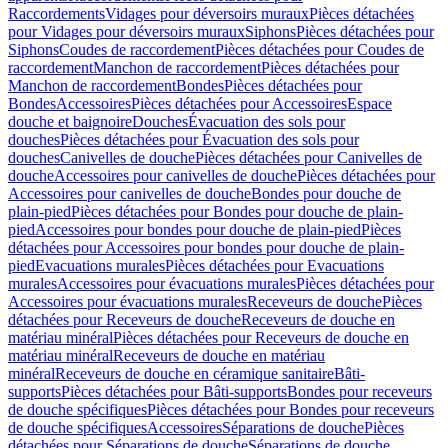
Raccordements
Vidages pour déversoirs muraux
Pièces détachées
pour Vidages pour déversoirs muraux
Siphons
Pièces détachées pour
Siphons
Coudes de raccordement
Pièces détachées pour Coudes de
raccordement
Manchon de raccordement
Pièces détachées pour
Manchon de raccordement
Bondes
Pièces détachées pour
Bondes
Accessoires
Pièces détachées pour Accessoires
Espace
douche et baignoire
Douches
Évacuation des sols pour
douches
Pièces détachées pour Évacuation des sols pour
douches
Canivelles de douche
Pièces détachées pour Canivelles de
douche
Accessoires pour canivelles de douche
Pièces détachées pour
Accessoires pour canivelles de douche
Bondes pour douche de
plain-pied
Pièces détachées pour Bondes pour douche de plain-
pied
Accessoires pour bondes pour douche de plain-pied
Pièces
détachées pour Accessoires pour bondes pour douche de plain-
pied
Evacuations murales
Pièces détachées pour Evacuations
murales
Accessoires pour évacuations murales
Pièces détachées pour
Accessoires pour évacuations murales
Receveurs de douche
Pièces
détachées pour Receveurs de douche
Receveurs de douche en
matériau minéral
Pièces détachées pour Receveurs de douche en
matériau minéral
Receveurs de douche en matériau
minéral
Receveurs de douche en céramique sanitaire
Bâti-
supports
Pièces détachées pour Bâti-supports
Bondes pour receveurs
de douche spécifiques
Pièces détachées pour Bondes pour receveurs
de douche spécifiques
Accessoires
Séparations de douche
Pièces
détachées pour Séparations de douche
Séparations de douche