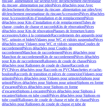
rinçage, alimentation sur secteur
Avec déclenchement électronique
du rinçage, alimentation par piles
Pièces détachées pour Avec
déclenchement électronique du rinçage, alimentation par piles
Avec
déclenchement pneumatique du rinçage
Accessoires
Pièces détachées
pour Accessoires
Kits d’installation et de remplacement
Pièces
détachées pour Kits d’installation et de remplacement
Tubes de
chasse, coudes de chasse et raccords
Kits de rénovation
Pièces
détachées pour Kits de rénovation
Plaques de fermeture
Autres
accessoires
Aides à la commande
Raccordements des appareils pour
WC, urinoirs et bidets
Vidages pour WC et vidoirs suspendus
Pièces
détachées pour Vidages pour WC et vidoirs suspendus
Coudes de
raccordement
Pièces détachées pour Coudes de
raccordement
Manchon de raccordement
Pièces détachées pour
Manchon de raccordement
Kits de raccordement
Pièces détachées
pour Kits de raccordement
Rallonges de coude de chasse
Pièces
détachées pour Rallonges de coude de chasse
Raccords en
PVC
Pièces détachées pour Raccords en PVC
Manchettes et cache-
boulons
Raccords de transition et pièces de connexion
Vidages pour
urinoirs
Pièces détachées pour Vidages pour urinoirs
Siphons pour
urinoir
Pièces détachées pour Siphons pour urinoir
Siphons en forme
d’escargot
Pièces détachées pour Siphons en forme
d’escargot
Siphons à encastrer
Pièces détachées pour Siphons à
encastrer
Siphons en tube coudé
Pièces détachées pour Siphons en
tube coudé
Rallonges de coude de chasse et tube de chasse
Pièces
détachées pour Rallonges de coude de chasse et tube de