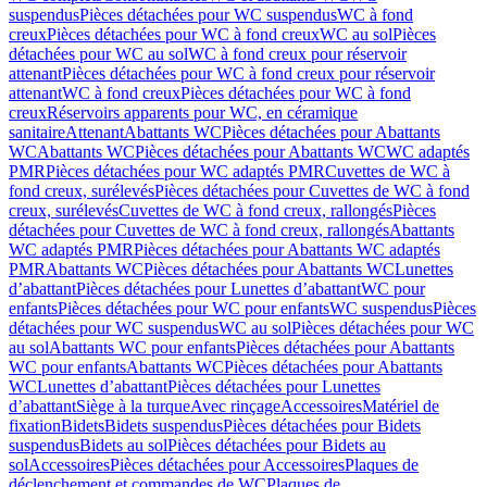
suspendus
Pièces détachées pour WC suspendus
WC à fond
creux
Pièces détachées pour WC à fond creux
WC au sol
Pièces
détachées pour WC au sol
WC à fond creux pour réservoir
attenant
Pièces détachées pour WC à fond creux pour réservoir
attenant
WC à fond creux
Pièces détachées pour WC à fond
creux
Réservoirs apparents pour WC, en céramique
sanitaire
Attenant
Abattants WC
Pièces détachées pour Abattants
WC
Abattants WC
Pièces détachées pour Abattants WC
WC adaptés
PMR
Pièces détachées pour WC adaptés PMR
Cuvettes de WC à
fond creux, surélevés
Pièces détachées pour Cuvettes de WC à fond
creux, surélevés
Cuvettes de WC à fond creux, rallongés
Pièces
détachées pour Cuvettes de WC à fond creux, rallongés
Abattants
WC adaptés PMR
Pièces détachées pour Abattants WC adaptés
PMR
Abattants WC
Pièces détachées pour Abattants WC
Lunettes
d’abattant
Pièces détachées pour Lunettes d’abattant
WC pour
enfants
Pièces détachées pour WC pour enfants
WC suspendus
Pièces
détachées pour WC suspendus
WC au sol
Pièces détachées pour WC
au sol
Abattants WC pour enfants
Pièces détachées pour Abattants
WC pour enfants
Abattants WC
Pièces détachées pour Abattants
WC
Lunettes d’abattant
Pièces détachées pour Lunettes
d’abattant
Siège à la turque
Avec rinçage
Accessoires
Matériel de
fixation
Bidets
Bidets suspendus
Pièces détachées pour Bidets
suspendus
Bidets au sol
Pièces détachées pour Bidets au
sol
Accessoires
Pièces détachées pour Accessoires
Plaques de
déclenchement et commandes de WC
Plaques de