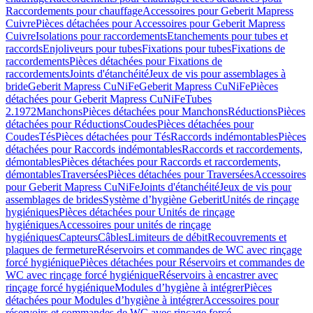
Raccordements pour chauffage
Accessoires pour Geberit Mapress
Cuivre
Pièces détachées pour Accessoires pour Geberit Mapress
Cuivre
Isolations pour raccordements
Etanchements pour tubes et
raccords
Enjoliveurs pour tubes
Fixations pour tubes
Fixations de
raccordements
Pièces détachées pour Fixations de
raccordements
Joints d'étanchéité
Jeux de vis pour assemblages à
bride
Geberit Mapress CuNiFe
Geberit Mapress CuNiFe
Pièces
détachées pour Geberit Mapress CuNiFe
Tubes
2.1972
Manchons
Pièces détachées pour Manchons
Réductions
Pièces
détachées pour Réductions
Coudes
Pièces détachées pour
Coudes
Tés
Pièces détachées pour Tés
Raccords indémontables
Pièces
détachées pour Raccords indémontables
Raccords et raccordements,
démontables
Pièces détachées pour Raccords et raccordements,
démontables
Traversées
Pièces détachées pour Traversées
Accessoires
pour Geberit Mapress CuNiFe
Joints d'étanchéité
Jeux de vis pour
assemblages de brides
Système d’hygiène Geberit
Unités de rinçage
hygiéniques
Pièces détachées pour Unités de rinçage
hygiéniques
Accessoires pour unités de rinçage
hygiéniques
Capteurs
Câbles
Limiteurs de débit
Recouvrements et
plaques de fermeture
Réservoirs et commandes de WC avec rinçage
forcé hygiénique
Pièces détachées pour Réservoirs et commandes de
WC avec rinçage forcé hygiénique
Réservoirs à encastrer avec
rinçage forcé hygiénique
Modules d’hygiène à intégrer
Pièces
détachées pour Modules d’hygiène à intégrer
Accessoires pour
réservoirs et commandes de WC avec rinçage forcé