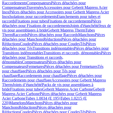
Raccordements
Compensateurs
Pièces détachées pour
Compensateurs
Traversées
Accessoires pour Geberit Mapress Acier
Inox
Pièces détachées pour Accessoires pour Geberit Mapress Acier
Inox
Isolations pour raccordements
Etanchements pour tubes et
raccords
Fixations pour tubes
Fixations de raccordements
Pièces
détachées pour Fixations de raccordements
Joints d'étanchéité
Jeux de
vis pour assemblages à bride
Geberit Mapress Therm
Tubes
Therm
Raccords
Pièces détachées pour Raccords
Manchons
Pièces
détachées pour Manchons
Réductions
Pièces détachées pour
Réductions
Coudes
Pièces détachées pour Coudes
Tés
Pièces
détachées pour Tés
Transitions indémontables
Pièces détachées pour
Transitions indémontables
Transitions et raccords, démontables
Pièces
détachées pour Transitions et raccords,
démontables
Compensateurs
Pièces détachées pour
Compensateurs
Fermetures
Pièces détachées pour Fermetures
Tés
pour chauffage
Pièces détachées pour Tés pour
chauffage
Raccordements pour chauffage
Pièces détachées pour
Raccordements pour chauffage
Accessoires pour Geberit Mapress
Therm
Joints d’étanchéité
Packs de vis pour assemblages à
bride
Fixations pour tubes
Geberit Mapress Acier Carbone
Geberit
Mapress Acier Carbone
Pièces détachées pour Geberit Mapress
Acier Carbone
Tubes 1.0034 (E 195)
Tubes 1.0215 (E
220)
Mamelons
Manchons
Pièces détachées pour
Manchons
Réductions
Pièces détachées pour
Réductions
Coudes
Pièces détachées pour Coudes
Tés
Pièces