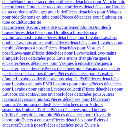
chasse
Manchon de raccordement
Pièces détachées pour Manchon de
raccordement
Coudes de raccordement
Pièces détachées pour Coudes
de raccordement
Vidages pour bidet
Pièces détachées pour Vidages
pour bidet
Siphons en tube coudé
Pièces détachées pour Siphons en
tube coudé
Coudes de
raccordement
Recouvrements
Raccordements
Joints
Douilles à
braser
Pièces détachées pour Douilles à braser
Espace
lavabo
Lavabos
Lavabos
Pièces détachées pour Lavabos
Lavabos
doubles
Lavabos pour meubles
Pièces détachées pour Lavabos pour
meubles
Vasques à poser
Pièces détachées pour Vasques à
poser
Lave-mains
Pièces détachées pour Lave-mains
Lave-mains
d’angle
Pièces détachées pour Lave-mains d’angle
Vasques à
encastrer
Pièces détachées pour Vasques à encastrer
Vasques à
encastrer par le dessous
Pièces détachées pour Vasques à encastrer
par le dessous
Lavabos d’angle
Pièces détachées pour Lavabos
d’angle
Lavabos collectifs
Lavabos adaptés PMR
Pièces détachées
pour Lavabos adaptés PMR
Lavabos pour enfants
Pièces détachées
pour Lavabos pour enfants
Lavabos collectifs
Pièces détachées pour
Lavabos collectifs
Autres lavabos
Pièces détachées pour Autres
lavabos
Déversoirs muraux
Pièces détachées pour Déversoirs
muraux
Vidoirs suspendus
Pièces détachées pour Vidoirs
suspendus
Timbres dʼoffice
Pièces détachées pour Timbres
dʼoffice
Cuves de laboratoire
Pièces détachées pour Cuves de
laboratoire
Éviers à encastrer
Pièces détachées pour Éviers à
encastrer
Éviers à poser
Pièces détachées pour Éviers à