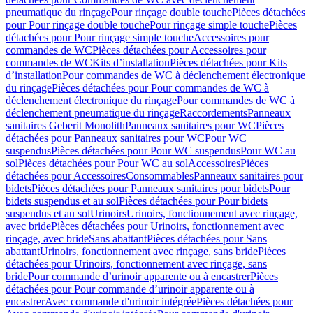
pneumatique du rinçage
Pour rinçage double touche
Pièces détachées
pour Pour rinçage double touche
Pour rinçage simple touche
Pièces
détachées pour Pour rinçage simple touche
Accessoires pour
commandes de WC
Pièces détachées pour Accessoires pour
commandes de WC
Kits d’installation
Pièces détachées pour Kits
d’installation
Pour commandes de WC à déclenchement électronique
du rinçage
Pièces détachées pour Pour commandes de WC à
déclenchement électronique du rinçage
Pour commandes de WC à
déclenchement pneumatique du rinçage
Raccordements
Panneaux
sanitaires Geberit Monolith
Panneaux sanitaires pour WC
Pièces
détachées pour Panneaux sanitaires pour WC
Pour WC
suspendus
Pièces détachées pour Pour WC suspendus
Pour WC au
sol
Pièces détachées pour Pour WC au sol
Accessoires
Pièces
détachées pour Accessoires
Consommables
Panneaux sanitaires pour
bidets
Pièces détachées pour Panneaux sanitaires pour bidets
Pour
bidets suspendus et au sol
Pièces détachées pour Pour bidets
suspendus et au sol
Urinoirs
Urinoirs, fonctionnement avec rinçage,
avec bride
Pièces détachées pour Urinoirs, fonctionnement avec
rinçage, avec bride
Sans abattant
Pièces détachées pour Sans
abattant
Urinoirs, fonctionnement avec rinçage, sans bride
Pièces
détachées pour Urinoirs, fonctionnement avec rinçage, sans
bride
Pour commande d’urinoir apparente ou à encastrer
Pièces
détachées pour Pour commande d’urinoir apparente ou à
encastrer
Avec commande d'urinoir intégrée
Pièces détachées pour