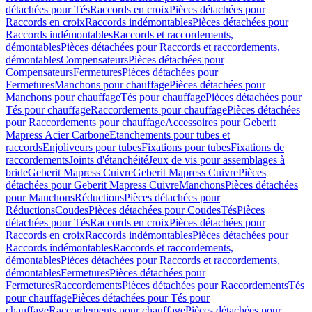
détachées pour Tés
Raccords en croix
Pièces détachées pour
Raccords en croix
Raccords indémontables
Pièces détachées pour
Raccords indémontables
Raccords et raccordements,
démontables
Pièces détachées pour Raccords et raccordements,
démontables
Compensateurs
Pièces détachées pour
Compensateurs
Fermetures
Pièces détachées pour
Fermetures
Manchons pour chauffage
Pièces détachées pour
Manchons pour chauffage
Tés pour chauffage
Pièces détachées pour
Tés pour chauffage
Raccordements pour chauffage
Pièces détachées
pour Raccordements pour chauffage
Accessoires pour Geberit
Mapress Acier Carbone
Etanchements pour tubes et
raccords
Enjoliveurs pour tubes
Fixations pour tubes
Fixations de
raccordements
Joints d'étanchéité
Jeux de vis pour assemblages à
bride
Geberit Mapress Cuivre
Geberit Mapress Cuivre
Pièces
détachées pour Geberit Mapress Cuivre
Manchons
Pièces détachées
pour Manchons
Réductions
Pièces détachées pour
Réductions
Coudes
Pièces détachées pour Coudes
Tés
Pièces
détachées pour Tés
Raccords en croix
Pièces détachées pour
Raccords en croix
Raccords indémontables
Pièces détachées pour
Raccords indémontables
Raccords et raccordements,
démontables
Pièces détachées pour Raccords et raccordements,
démontables
Fermetures
Pièces détachées pour
Fermetures
Raccordements
Pièces détachées pour Raccordements
Tés
pour chauffage
Pièces détachées pour Tés pour
chauffage
Raccordements pour chauffage
Pièces détachées pour