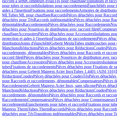
raccord à sertir
Compteurs d'eau
Tés pour chauffage
Transitions et rac
pour tubes et raccords
Isolations pour raccordements
Étanchéités pour t
aides à l'insertion
Fixations pour raccordements
Armoires de distributi
ML
Tubes ML pour chauffage
Raccords
Pièces détachées pour Raccor
détachées pour Tés
Raccords indémontables
Pièces détachées pour Ra
démontables
Raccordements
Pièces détachées pour Raccordements
Nou
détachées pour Nourrices de distribution avec raccord fileté
Compteurs
chauffage
Accessoires
Pièces détachées pour Accessoires
Isolations pou
protection et aides à l'insertion
Fixations de raccordements
Pièces déta
distribution
Joints d'étanchéité
Geberit Mepla
Tubes multicouches pour 
Manchons
Réductions
Pièces détachées pour Réductions
Coudes
Pièces
raccordements, démontables
Pièces détachées pour Raccords et racco
raccord fileté
Pièces détachées pour Nourrices de distribution avec racc
pour chauffage
Accessoires
Pièces détachées pour Accessoires
Isolatio
tubes
Fixations de raccordements
Pièces détachées pour Fixations de 
détachées pour Geberit Mapress Acier Inox
Tubes 1.4401 (AISI 316)
T
Réductions
Coudes
Pièces détachées pour Coudes
Tés
Pièces détachées
pour Raccords et raccordements, démontables
Compensateurs
Pièces 
Raccordements
Geberit Mapress Acier Inox, sans silicone
Pièces détac
Manchons
Réductions
Pièces détachées pour Réductions
Coudes
Pièces
raccordements, démontables
Pièces détachées pour Raccords et racco
Raccordements
Compensateurs
Pièces détachées pour Compensateurs
T
raccordements
Etanchements pour tubes et raccords
Fixations pour tub
Mapress Therm
Tubes Therm
Raccords
Pièces détachées pour Raccord
détachées pour Tés
Transitions indémontables
Pièces détachées pour T