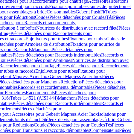
 détachées pour Raccordements pour chauffage
Accessoires
Isolations
couvrement pour raccords
Fixations pour tubes
Gaines de protection et
 pour assemblages à bride
Consommables
Geberit PushFit
Tubes
es pour Réductions
Coudes
Pièces détachées pour Coudes
Tés
Pièces
tachées pour Raccords et raccordements,
tribution à emboîter
Nourrices de distribution avec raccord fileté
Pièces
ffage
Pièces détachées pour Raccordements pour
s et raccords
Enjoliveurs pour tubes
Fixations pour tubes
Gaines de
tachées pour Armoires de distribution
Fixations pour nourrice de
es pour Raccords
Manchons
Pièces détachées pour
tables
Pièces détachées pour Raccords indémontables
Raccords et
iques
Pièces détachées pour Appliques
Nourrices de distribution avec
Raccordements pour chauffage
Pièces détachées pour Raccordements
 tubes et raccords
Enjoliveurs pour tubes
Fixations pour
eberit Mapress Acier Inox
Geberit Mapress Acier Inox
Pièces
Pièces détachées pour Manchons
Réductions
Pièces détachées pour
montables
Raccords et raccordements, démontables
Pièces détachées
ur Fermetures
Raccordements
Pièces détachées pour
 316)
Tubes 1.4521 (AISI 444)
Manchons
Pièces détachées pour
tables
Pièces détachées pour Raccords indémontables
Raccords et
ordements
Pièces détachées pour
s pour Accessoires pour Geberit Mapress Acier Inox
Isolations pour
rdements
Joints d'étanchéité
Jeux de vis pour assemblages à bride
Geberit
s pour Réductions
Coudes
Pièces détachées pour Coudes
Tés
Pièces
achées pour Transitions et raccords, démontables
Compensateurs
Pièces