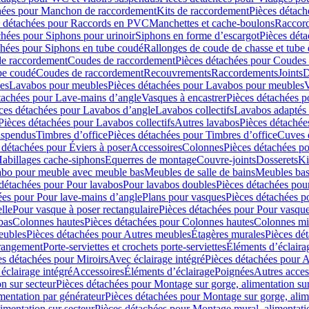
hées pour Manchon de raccordement
Kits de raccordement
Pièces détach
s détachées pour Raccords en PVC
Manchettes et cache-boulons
Raccord
chées pour Siphons pour urinoir
Siphons en forme d’escargot
Pièces dét
chées pour Siphons en tube coudé
Rallonges de coude de chasse et tube 
de raccordement
Coudes de raccordement
Pièces détachées pour Coudes
be coudé
Coudes de raccordement
Recouvrements
Raccordements
Joints
D
es
Lavabos pour meubles
Pièces détachées pour Lavabos pour meubles
V
tachées pour Lave-mains d’angle
Vasques à encastrer
Pièces détachées p
ces détachées pour Lavabos d’angle
Lavabos collectifs
Lavabos adapté
Pièces détachées pour Lavabos collectifs
Autres lavabos
Pièces détachée
uspendus
Timbres dʼoffice
Pièces détachées pour Timbres dʼoffice
Cuves d
 détachées pour Éviers à poser
Accessoires
Colonnes
Pièces détachées p
abillages cache-siphons
Equerres de montage
Couvre-joints
Dosserets
Ki
vabo pour meuble avec meuble bas
Meubles de salle de bains
Meubles bas
 détachées pour Pour lavabos
Pour lavabos doubles
Pièces détachées pou
ées pour Pour lave-mains d’angle
Plans pour vasques
Pièces détachées p
lle
Pour vasque à poser rectangulaire
Pièces détachées pour Pour vasque
bas
Colonnes hautes
Pièces détachées pour Colonnes hautes
Colonnes mi
eubles
Pièces détachées pour Autres meubles
Étagères murales
Pièces dé
 rangement
Porte-serviettes et crochets porte-serviettes
Éléments d’éclaira
es détachées pour Miroirs
Avec éclairage intégré
Pièces détachées pour A
éclairage intégré
Accessoires
Éléments d’éclairage
Poignées
Autres acces
n sur secteur
Pièces détachées pour Montage sur gorge, alimentation sur
mentation par générateur
Pièces détachées pour Montage sur gorge, alim
imentation sur secteur
Pièces détachées pour Montage mural, alimentatio