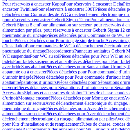
Pour réservoirs à encastrer Kappa
Pour réservoirs à encastrer Delta
Piè
encastrer Twinline
Pour réservoirs à encastrer 300T
Pièces détachées p
détachées pour Commandes de WC à déclenchement électronique du 
pour réservoirs à encastrer Geberit Sigma 12 cm
Pour alimentation sur
Geberit Sigma 8 cm
Pour alimentation sur secteur, pour réservoirs à 
alimentation par piles, pour réservoirs à encastrer Geberit Sigma 12 c
pneumatique du rinçage
Pièces détachées pour Commandes de WC ave
touche
Pièces détachées pour Pour rinçage simple touche
Accessoires
d’installation
Pour commandes de WC à déclenchement électronique d
pneumatique du rinçage
Raccordements
Panneaux sanitaires Geberit M
WC suspendus
Pour WC au sol
Pièces détachées pour Pour WC au sol
bidets
Pour bidets suspendus et au sol
Pièces détachées pour Pour bidet
avec bride
Sans abattant
Pièces détachées pour Sans abattant
Urinoirs, 
apparente ou à encastrer
Pièces détachées pour Pour commande d’urino
d'urinoir intégrée
Pièces détachées pour Pour commande d'urinoir inté
abattant
Séparations d’urinoirs
Pièces détachées pour Séparations d’uri
en verre
Pièces détachées pour Séparations d’urinoirs en verre
Séparati
Accessoires
Siphons et accessoires de siphon
Tubes de chasse, coudes 
dʼurinoir
Montage encastré
Pièces détachées pour Montage encastré
Ave
alimentation sur secteur
Avec déclenchement électronique du rinçage, a
pneumatique du rinçage
Pièces détachées pour Avec déclenchement p
alimentation sur secteur
Pièces détachées pour Avec déclenchement élec
déclenchement électronique du rinçage, alimentation par piles
Avec dé
pour Kits d’installation et de remplacement
Tubes de chasse, coudes de
commande
Raccordements des appareils pour WC, urinoirs et bidets
Vi