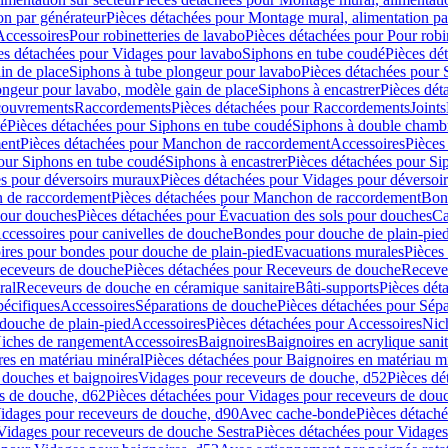
on par générateur
Pièces détachées pour Montage mural, alimentation pa
Accessoires
Pour robinetteries de lavabo
Pièces détachées pour Pour robi
es détachées pour Vidages pour lavabo
Siphons en tube coudé
Pièces dé
in de place
Siphons à tube plongeur pour lavabo
Pièces détachées pour 
ongeur pour lavabo, modèle gain de place
Siphons à encastrer
Pièces dét
ouvrements
Raccordements
Pièces détachées pour Raccordements
Joints
dé
Pièces détachées pour Siphons en tube coudé
Siphons à double chamb
ent
Pièces détachées pour Manchon de raccordement
Accessoires
Pièces
our Siphons en tube coudé
Siphons à encastrer
Pièces détachées pour Sip
s pour déversoirs muraux
Pièces détachées pour Vidages pour déversoi
 de raccordement
Pièces détachées pour Manchon de raccordement
Bon
pour douches
Pièces détachées pour Évacuation des sols pour douches
Ca
ccessoires pour canivelles de douche
Bondes pour douche de plain-pie
ires pour bondes pour douche de plain-pied
Evacuations murales
Pièces
eceveurs de douche
Pièces détachées pour Receveurs de douche
Receve
ral
Receveurs de douche en céramique sanitaire
Bâti-supports
Pièces dét
pécifiques
Accessoires
Séparations de douche
Pièces détachées pour Sép
 douche de plain-pied
Accessoires
Pièces détachées pour Accessoires
Nic
Niches de rangement
Accessoires
Baignoires
Baignoires en acrylique sanit
res en matériau minéral
Pièces détachées pour Baignoires en matériau m
douches et baignoires
Vidages pour receveurs de douche, d52
Pièces dé
s de douche, d62
Pièces détachées pour Vidages pour receveurs de dou
Vidages pour receveurs de douche, d90
Avec cache-bonde
Pièces détach
Vidages pour receveurs de douche Sestra
Pièces détachées pour Vidages