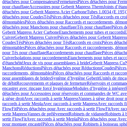
détachées pour Compensateurs
Fermetures
Pièces détachées pour Ferm
pour chauffage
Accessoires pour Geberit Mapress Therm
Joints d’étan
détachées pour Geberit Mapress Acier Carbone
Tubes 1.0034 (E 195)
détachées pour Coudes
Tés
Pièces détachées pour Tés
Raccords en cro
démontables
Pièces détachées pour Raccords et raccordements, démon
détachées pour Manchons pour chauffage
Tés pour chauffage
Pièces d
Geberit Mapress Acier Carbone
Etanchements pour tubes et raccords
E
Cuivre
Geberit Mapress Cuivre
Pièces détachées pour Geberit Mapres
Coudes
Tés
Pièces détachées pour Tés
Raccords en croix
Pièces détach
démontables
Pièces détachées pour Raccords et raccordements, démon
pour Tés pour chauffage
Raccordements pour chauffage
Pièces détach
Cuivre
Isolations pour raccordements
Etanchements pour tubes et racc
d'étanchéité
Jeux de vis pour assemblages à bride
Geberit Mapress Cu
Manchons
Réductions
Pièces détachées pour Réductions
Coudes
Pièces
raccordements, démontables
Pièces détachées pour Raccords et racco
pour assemblages de brides
Système d’hygiène Geberit
Unités de rinç
de débit
Recouvrements et plaques de fermeture
Réservoirs et comman
encastrer avec rinçage forcé hygiénique
Modules d’hygiène à intégrer
détachées pour Accessoires pour réservoirs et commandes de WC avec
à siège droit
Avec raccords à sertir Mapress
Vannes à siège droit pour 
raccords à sertir Mepla
Avec raccords à sertir Mapress
Avec raccords fi
FlowFit
Pièces détachées pour Avec raccords à sertir FlowFit
Avec racc
sertir Mapress
Vannes de prélèvement
Robinets de vidange
Robinets à 
sertir FlowFit
Avec raccords à sertir Mepla
Pièces détachées pour Avec 
pour montage encastré
Pièces détachées pour Robinets à boisseau sph