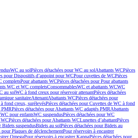
endus
WC au sol
Pièces détachées pour WC au sol
Abattants WC
Pièces
es pour Dispositifs d’appoint pour WC
Pour cuvettes de WC
Pièces
C complets
Pour abattants WC
Pièces détachées pour Pour abattants
ants WC et WC complets
Consommables
WC et abattants WC
WC
C au sol
WC à fond creux pour réservoir attenant
Pièces détachées
amique sanitaire
Attenant
Abattants WC
Pièces détachées pour
à fond creux, surélevés
Pièces détachées pour Cuvettes de WC à fond
és PMR
Pièces détachées pour Abattants WC adaptés PMR
Abattants
r WC pour enfants
WC suspendus
Pièces détachées pour WC
s WC
Pièces détachées pour Abattants WC
Lunettes d’abattant
Pièces
r Bidets suspendus
Bidets au sol
Pièces détachées pour Bidets au
s pour Plaques de déclenchement
Pour réservoirs à encastrer
astrer Omega
Pour réservoirs à encastrer Kappa
Pièces détachées pour