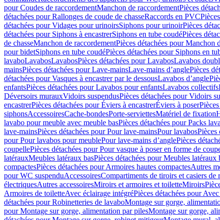
pour Coudes de raccordement
Manchon de raccordement
Pièces détac
détachées pour Rallonges de coude de chasse
Raccords en PVC
Pièce
détachées pour Vidages pour urinoirs
Siphons pour urinoir
Pièces déta
détachées pour Siphons à encastrer
Siphons en tube coudé
Pièces déta
de chasse
Manchon de raccordement
Pièces détachées pour Manchon 
pour bidet
Siphons en tube coudé
Pièces détachées pour Siphons en tu
lavabo
Lavabos
Lavabos
Pièces détachées pour Lavabos
Lavabos doubl
mains
Pièces détachées pour Lave-mains
Lave-mains d’angle
Pièces dé
détachées pour Vasques à encastrer par le dessous
Lavabos d’angle
Piè
enfants
Pièces détachées pour Lavabos pour enfants
Lavabos collectifs
Déversoirs muraux
Vidoirs suspendus
Pièces détachées pour Vidoirs s
encastrer
Pièces détachées pour Éviers à encastrer
Éviers à poser
Pièces
siphons
Accessoires
Cache-bondes
Porte-serviettes
Matériel de fixation
H
lavabo pour meuble avec meuble bas
Pièces détachées pour Packs la
lave-mains
Pièces détachées pour Pour lave-mains
Pour lavabos
Pièces
pour Pour lavabos pour meuble
Pour lave-mains d’angle
Pièces détach
coupelle
Pièces détachées pour Pour vasque à poser en forme de coupe
latéraux
Meubles latéraux bas
Pièces détachées pour Meubles latéraux 
compactes
Pièces détachées pour Armoires hautes compactes
Autres m
pour WC suspendu
Accessoires
Compartiments de tiroirs et casiers de
électriques
Autres accessoires
Miroirs et armoires et toilette
Miroirs
Pièc
Armoires de toilette
Avec éclairage intégré
Pièces détachées pour Avec 
détachées pour Robinetteries de lavabo
Montage sur gorge, alimentatio
pour Montage sur gorge, alimentation par piles
Montage sur gorge, ali
détachées pour Montage sur gorge, robinet mitigeur
Montage mural, al