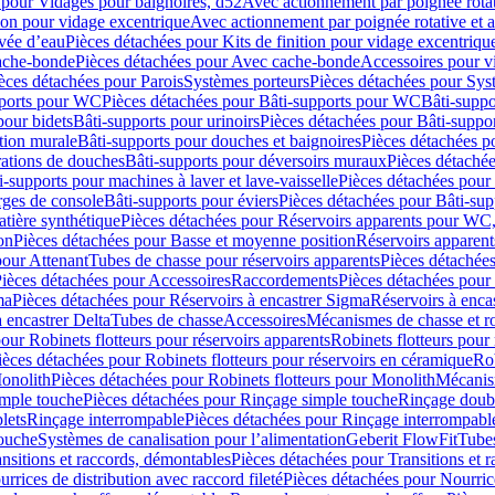
 pour Vidages pour baignoires, d52
Avec actionnement par poignée rota
tion pour vidage excentrique
Avec actionnement par poignée rotative et a
ivée d’eau
Pièces détachées pour Kits de finition pour vidage excentrique
ache-bonde
Pièces détachées pour Avec cache-bonde
Accessoires pour v
èces détachées pour Parois
Systèmes porteurs
Pièces détachées pour Sys
pports pour WC
Pièces détachées pour Bâti-supports pour WC
Bâti-suppo
pour bidets
Bâti-supports pour urinoirs
Pièces détachées pour Bâti-suppor
tion murale
Bâti-supports pour douches et baignoires
Pièces détachées p
rations de douches
Bâti-supports pour déversoirs muraux
Pièces détaché
i-supports pour machines à laver et lave-vaisselle
Pièces détachées pour 
rges de console
Bâti-supports pour éviers
Pièces détachées pour Bâti-sup
tière synthétique
Pièces détachées pour Réservoirs apparents pour WC,
on
Pièces détachées pour Basse et moyenne position
Réservoirs apparent
pour Attenant
Tubes de chasse pour réservoirs apparents
Pièces détachées
ièces détachées pour Accessoires
Raccordements
Pièces détachées pou
ma
Pièces détachées pour Réservoirs à encastrer Sigma
Réservoirs à enc
 encastrer Delta
Tubes de chasse
Accessoires
Mécanismes de chasse et rob
our Robinets flotteurs pour réservoirs apparents
Robinets flotteurs pour 
ièces détachées pour Robinets flotteurs pour réservoirs en céramique
Rob
Monolith
Pièces détachées pour Robinets flotteurs pour Monolith
Mécanis
imple touche
Pièces détachées pour Rinçage simple touche
Rinçage doub
lets
Rinçage interrompable
Pièces détachées pour Rinçage interrompabl
touche
Systèmes de canalisation pour l’alimentation
Geberit FlowFit
Tube
nsitions et raccords, démontables
Pièces détachées pour Transitions et 
rrices de distribution avec raccord fileté
Pièces détachées pour Nourrice