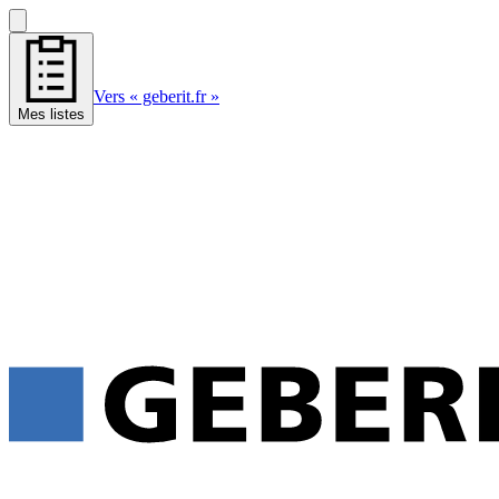
Vers « geberit.fr »
Mes listes