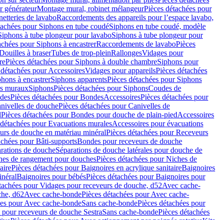
r générateur
Montage mural, robinet mélangeur
Pièces détachées pour
netteries de lavabo
Raccordements des appareils pour l’espace lavabo,
tachées pour Siphons en tube coudé
Siphons en tube coudé, modèle
Siphons à tube plongeur pour lavabo
Siphons à tube plongeur pour
achées pour Siphons à encastrer
Raccordements de lavabo
Pièces
Douilles à braser
Tubes de trop-plein
Rallonges
Vidages pour
re
Pièces détachées pour Siphons à double chambre
Siphons pour
 détachées pour Accessoires
Vidages pour appareils
Pièces détachées
hons à encastrer
Siphons apparents
Pièces détachées pour Siphons
rs muraux
Siphons
Pièces détachées pour Siphons
Coudes de
des
Pièces détachées pour Bondes
Accessoires
Pièces détachées pour
nivelles de douche
Pièces détachées pour Canivelles de
d
Pièces détachées pour Bondes pour douche de plain-pied
Accessoires
 détachées pour Evacuations murales
Accessoires pour évacuations
urs de douche en matériau minéral
Pièces détachées pour Receveurs
achées pour Bâti-supports
Bondes pour receveurs de douche
arations de douche
Séparations de douche latérales pour douche de
hes de rangement pour douches
Pièces détachées pour Niches de
aire
Pièces détachées pour Baignoires en acrylique sanitaire
Baignoires
inéral
Baignoires pour bébés
Pièces détachées pour Baignoires pour
tachées pour Vidages pour receveurs de douche, d52
Avec cache-
che, d62
Avec cache-bonde
Pièces détachées pour Avec cache-
ées pour Avec cache-bonde
Sans cache-bonde
Pièces détachées pour
 pour receveurs de douche Sestra
Sans cache-bonde
Pièces détachées