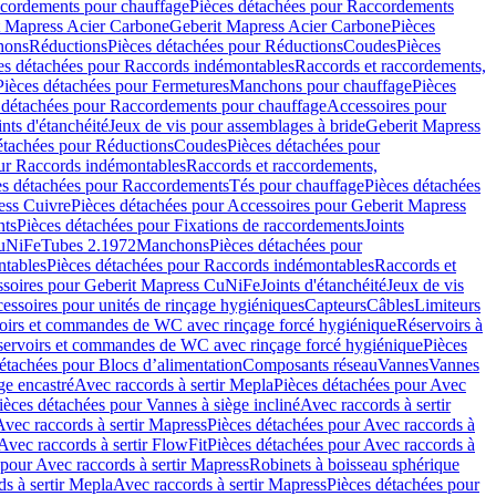
cordements pour chauffage
Pièces détachées pour Raccordements
t Mapress Acier Carbone
Geberit Mapress Acier Carbone
Pièces
hons
Réductions
Pièces détachées pour Réductions
Coudes
Pièces
es détachées pour Raccords indémontables
Raccords et raccordements,
Pièces détachées pour Fermetures
Manchons pour chauffage
Pièces
 détachées pour Raccordements pour chauffage
Accessoires pour
ints d'étanchéité
Jeux de vis pour assemblages à bride
Geberit Mapress
étachées pour Réductions
Coudes
Pièces détachées pour
ur Raccords indémontables
Raccords et raccordements,
es détachées pour Raccordements
Tés pour chauffage
Pièces détachées
ess Cuivre
Pièces détachées pour Accessoires pour Geberit Mapress
nts
Pièces détachées pour Fixations de raccordements
Joints
CuNiFe
Tubes 2.1972
Manchons
Pièces détachées pour
tables
Pièces détachées pour Raccords indémontables
Raccords et
soires pour Geberit Mapress CuNiFe
Joints d'étanchéité
Jeux de vis
essoires pour unités de rinçage hygiéniques
Capteurs
Câbles
Limiteurs
voirs et commandes de WC avec rinçage forcé hygiénique
Réservoirs à
éservoirs et commandes de WC avec rinçage forcé hygiénique
Pièces
étachées pour Blocs d’alimentation
Composants réseau
Vannes
Vannes
ge encastré
Avec raccords à sertir Mepla
Pièces détachées pour Avec
ièces détachées pour Vannes à siège incliné
Avec raccords à sertir
Avec raccords à sertir Mapress
Pièces détachées pour Avec raccords à
Avec raccords à sertir FlowFit
Pièces détachées pour Avec raccords à
 pour Avec raccords à sertir Mapress
Robinets à boisseau sphérique
s à sertir Mepla
Avec raccords à sertir Mapress
Pièces détachées pour