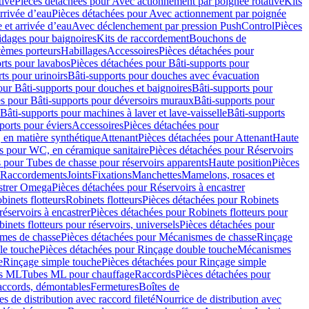
tive
Pièces détachées pour Avec actionnement par poignée rotative
Kits
rrivée d’eau
Pièces détachées pour Avec actionnement par poignée
 et arrivée d’eau
Avec déclenchement par pression PushControl
Pièces
idages pour baignoires
Kits de raccordement
Bouchons de
tèmes porteurs
Habillages
Accessoires
Pièces détachées pour
rts pour lavabos
Pièces détachées pour Bâti-supports pour
ts pour urinoirs
Bâti-supports pour douches avec évacuation
our Bâti-supports pour douches et baignoires
Bâti-supports pour
es pour Bâti-supports pour déversoirs muraux
Bâti-supports pour
Bâti-supports pour machines à laver et lave-vaisselle
Bâti-supports
ports pour éviers
Accessoires
Pièces détachées pour
 en matière synthétique
Attenant
Pièces détachées pour Attenant
Haute
s pour WC, en céramique sanitaire
Pièces détachées pour Réservoirs
 pour Tubes de chasse pour réservoirs apparents
Haute position
Pièces
r Raccordements
Joints
Fixations
Manchettes
Mamelons, rosaces et
astrer Omega
Pièces détachées pour Réservoirs à encastrer
inets flotteurs
Robinets flotteurs
Pièces détachées pour Robinets
réservoirs à encastrer
Pièces détachées pour Robinets flotteurs pour
inets flotteurs pour réservoirs, universels
Pièces détachées pour
mes de chasse
Pièces détachées pour Mécanismes de chasse
Rinçage
le touche
Pièces détachées pour Rinçage double touche
Mécanismes
e
Rinçage simple touche
Pièces détachées pour Rinçage simple
s ML
Tubes ML pour chauffage
Raccords
Pièces détachées pour
raccords, démontables
Fermetures
Boîtes de
s de distribution avec raccord fileté
Nourrice de distribution avec