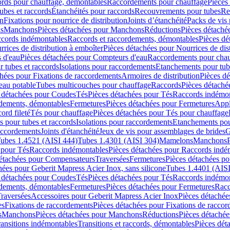
cords pour chauffage, démontables
Raccordements pour chauffage
Pièces
ubes et raccords
Étanchéités pour raccords
Recouvrements pour tubes
Re
on
Fixations pour nourrice de distribution
Joints d’étanchéité
Packs de vis
ds
Manchons
Pièces détachées pour Manchons
Réductions
Pièces détaché
ccords indémontables
Raccords et raccordements, démontables
Pièces dé
rrices de distribution à emboîter
Pièces détachées pour Nourrices de dis
 d'eau
Pièces détachées pour Compteurs d'eau
Raccordements pour chau
r tubes et raccords
Isolations pour raccordements
Etanchements pour tube
chées pour Fixations de raccordements
Armoires de distribution
Pièces dé
eau potable
Tubes multicouches pour chauffage
Raccords
Pièces détaché
 détachées pour Coudes
Tés
Pièces détachées pour Tés
Raccords indémon
rdements, démontables
Fermetures
Pièces détachées pour Fermetures
Appl
ord fileté
Tés pour chauffage
Pièces détachées pour Tés pour chauffage
ns pour tubes et raccords
Isolations pour raccordements
Etanchements pour
raccordements
Joints d'étanchéité
Jeux de vis pour assemblages de brides
G
ubes 1.4521 (AISI 444)
Tubes 1.4301 (AISI 304)
Mamelons
Manchons
 pour Tés
Raccords indémontables
Pièces détachées pour Raccords indé
détachées pour Compensateurs
Traversées
Fermetures
Pièces détachées po
hées pour Geberit Mapress Acier Inox, sans silicone
Tubes 1.4401 (AISI
 détachées pour Coudes
Tés
Pièces détachées pour Tés
Raccords indémon
rdements, démontables
Fermetures
Pièces détachées pour Fermetures
Racc
raversées
Accessoires pour Geberit Mapress Acier Inox
Pièces détachée
es
Fixations de raccordements
Pièces détachées pour Fixations de racco
s
Manchons
Pièces détachées pour Manchons
Réductions
Pièces détachée
ransitions indémontables
Transitions et raccords, démontables
Pièces dét