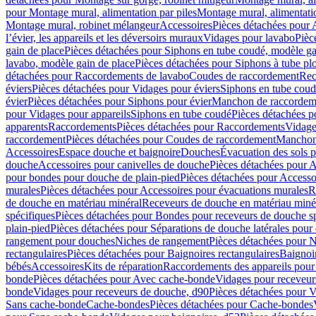
pour Montage mural, alimentation par piles
Montage mural, alimentati
Montage mural, robinet mélangeur
Accessoires
Pièces détachées pour 
l’évier, les appareils et les déversoirs muraux
Vidages pour lavabo
Pièc
gain de place
Pièces détachées pour Siphons en tube coudé, modèle ga
lavabo, modèle gain de place
Pièces détachées pour Siphons à tube pl
détachées pour Raccordements de lavabo
Coudes de raccordement
Rec
éviers
Pièces détachées pour Vidages pour éviers
Siphons en tube cou
évier
Pièces détachées pour Siphons pour évier
Manchon de raccordem
pour Vidages pour appareils
Siphons en tube coudé
Pièces détachées p
apparents
Raccordements
Pièces détachées pour Raccordements
Vidage
raccordement
Pièces détachées pour Coudes de raccordement
Manchon
Accessoires
Espace douche et baignoire
Douches
Évacuation des sols 
douche
Accessoires pour canivelles de douche
Pièces détachées pour A
pour bondes pour douche de plain-pied
Pièces détachées pour Accesso
murales
Pièces détachées pour Accessoires pour évacuations murales
R
de douche en matériau minéral
Receveurs de douche en matériau miné
spécifiques
Pièces détachées pour Bondes pour receveurs de douche s
plain-pied
Pièces détachées pour Séparations de douche latérales pour
rangement pour douches
Niches de rangement
Pièces détachées pour 
rectangulaires
Pièces détachées pour Baignoires rectangulaires
Baignoi
bébés
Accessoires
Kits de réparation
Raccordements des appareils pour 
bonde
Pièces détachées pour Avec cache-bonde
Vidages pour receveur
bonde
Vidages pour receveurs de douche, d90
Pièces détachées pour 
Sans cache-bonde
Cache-bondes
Pièces détachées pour Cache-bondes