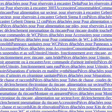
ces détachées pour Pour réservoirs à encastrer Delta
Pour les réservoirs 
our Pour réservoirs à encastrer 300T
Accessoires
Consommables
Command
rinçage
Pour alimentation sur secteur, pour réservoirs à encastrer Gebe
 secteur, pour réservoirs à encastrer Geberit Sigma 8 cm
Pièces détachées
encastrer Geberit Omega 12 cm
Pièces détachées pour Pour alimentation s
m
Pièces détachées pour Pour alimentation par piles, pour réservoirs à 
c déclenchement pneumatique du rinçage
Pour rinçage double touche
P
 pour commandes de WC
Pièces détachées pour Accessoires pour com
u rinçage
Pièces détachées pour Pour commandes de WC à déclencheme
onolith
Panneaux sanitaires pour WC
Pièces détachées pour Panneaux s
Accessoires
Pièces détachées pour Accessoires
Consommables
Panneaux 
s suspendus et au sol
Urinoirs
Urinoirs, fonctionnement avec rinçage, av
fonctionnement avec rinçage, sans bride
Pièces détachées pour Urinoirs,
ir apparente ou à encastrer
Avec commande d'urinoir intégrée
Pièces d
grée
Urinoirs, fonctionnement sans eau
Pièces détachées pour Urinoirs, 
noirs
Séparations d’urinoirs en matière synthétique
Pièces détachées pour
ons d’urinoirs en céramique sanitaire
Pièces détachées pour Séparations 
de chasse et raccords
Pièces détachées pour Tubes de chasse, coudes de 
c déclenchement électronique du rinçage, alimentation sur secteur
Pièc
limentation par piles
Pièces détachées pour Avec déclenchement électron
neumatique du rinçage
Montage en apparent
Pièces détachées pour Mont
tronique du rinçage, alimentation sur secteur
Avec déclenchement électr
clenchement pneumatique du rinçage
Accessoires
Pièces détachées pour
 chasse et raccords
Kits de rénovation
Pièces détachées pour Kits de ré
dages pour WC et vidoirs suspendus
Pièces détachées pour Vidages po