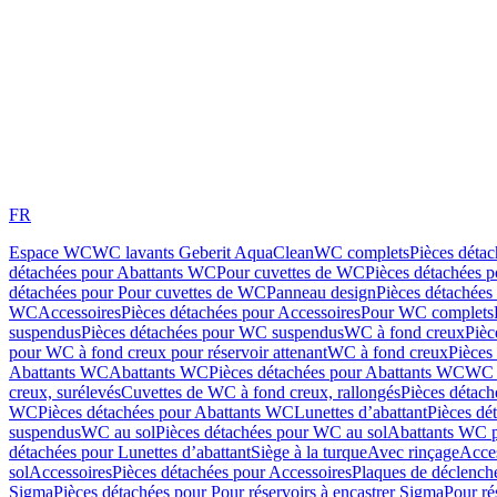
FR
Espace WC
WC lavants Geberit AquaClean
WC complets
Pièces déta
détachées pour Abattants WC
Pour cuvettes de WC
Pièces détachées 
détachées pour Pour cuvettes de WC
Panneau design
Pièces détachées
WC
Accessoires
Pièces détachées pour Accessoires
Pour WC complets
suspendus
Pièces détachées pour WC suspendus
WC à fond creux
Pièc
pour WC à fond creux pour réservoir attenant
WC à fond creux
Pièces
Abattants WC
Abattants WC
Pièces détachées pour Abattants WC
WC 
creux, surélevés
Cuvettes de WC à fond creux, rallongés
Pièces détach
WC
Pièces détachées pour Abattants WC
Lunettes d’abattant
Pièces dé
suspendus
WC au sol
Pièces détachées pour WC au sol
Abattants WC p
détachées pour Lunettes d’abattant
Siège à la turque
Avec rinçage
Acce
sol
Accessoires
Pièces détachées pour Accessoires
Plaques de déclenc
Sigma
Pièces détachées pour Pour réservoirs à encastrer Sigma
Pour ré