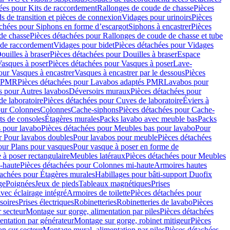
ées pour Kits de raccordement
Rallonges de coude de chasse
Pièces
s de transition et pièces de connexion
Vidages pour urinoirs
Pièces
achées pour Siphons en forme d’escargot
Siphons à encastrer
Pièces
de chasse
Pièces détachées pour Rallonges de coude de chasse et tube
 de raccordement
Vidages pour bidet
Pièces détachées pour Vidages
ouilles à braser
Pièces détachées pour Douilles à braser
Espace
asques à poser
Pièces détachées pour Vasques à poser
Lave-
our Vasques à encastrer
Vasques à encastrer par le dessous
Pièces
s PMR
Pièces détachées pour Lavabos adaptés PMR
Lavabos pour
s pour Autres lavabos
Déversoirs muraux
Pièces détachées pour
e laboratoire
Pièces détachées pour Cuves de laboratoire
Éviers à
our Colonnes
Colonnes
Cache-siphons
Pièces détachées pour Cache-
ts de consoles
Étagères murales
Packs lavabo avec meuble bas
Packs
 pour lavabo
Pièces détachées pour Meubles bas pour lavabo
Pour
r Pour lavabos doubles
Pour lavabos pour meuble
Pièces détachées
our Plans pour vasques
Pour vasque à poser en forme de
 à poser rectangulaire
Meubles latéraux
Pièces détachées pour Meubles
-haute
Pièces détachées pour Colonnes mi-haute
Armoires hautes
tachées pour Étagères murales
Habillages pour bâti-support Duofix
ge
Poignées
Jeux de pieds
Tableaux magnétiques
Prises
vec éclairage intégré
Armoires de toilette
Pièces détachées pour
soires
Prises électriques
Robinetteries
Robinetteries de lavabo
Pièces
 secteur
Montage sur gorge, alimentation par piles
Pièces détachées
entation par générateur
Montage sur gorge, robinet mitigeur
Pièces
n sur secteur
Montage mural, alimentation par piles
Pièces détachées