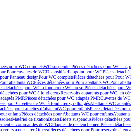
chées pour WC complets
WC suspendus
Pièces détachées pour WC susp
pour Pour cuvettes de WC
Dispositifs d’appoint pour WC
Pièces détaché
 pour Panneau design
Pour WC complets
Pièces détachées pour Pour W
Pour abattants WC
Pièces détachées pour Pour abattants WC
Pour abatt
es détachées pour WC à fond creux
WC au sol
Pièces détachées pour W
 détachées pour WC à fond creux
Réservoirs apparents pour WC, en cér
adaptés PMR
Pièces détachées pour WC adaptés PMR
Cuvettes de WC 
ées pour Cuvettes de WC à fond creux, rallongés
Abattants WC adapt
tachées pour Lunettes d’abattant
WC pour enfants
Pièces détachées pou
our enfants
Pièces détachées pour Abattants WC pour enfants
Abattant
ssoires
Matériel de fixation
Bidets
Bidets suspendus
Pièces détachées pou
hement et commandes de WC
Plaques de déclenchement
Pièces détachée
servoirs à encastrer Omega
Pièces détachées pour Pour réservoirs à enc