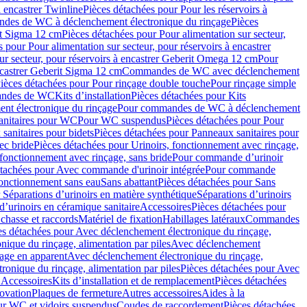
à encastrer Twinline
Pièces détachées pour Pour les réservoirs à
es de WC à déclenchement électronique du rinçage
Pièces
rit Sigma 12 cm
Pièces détachées pour Pour alimentation sur secteur,
 pour Pour alimentation sur secteur, pour réservoirs à encastrer
ur secteur, pour réservoirs à encastrer Geberit Omega 12 cm
Pour
encastrer Geberit Sigma 12 cm
Commandes de WC avec déclenchement
ièces détachées pour Pour rinçage double touche
Pour rinçage simple
mandes de WC
Kits d’installation
Pièces détachées pour Kits
nt électronique du rinçage
Pour commandes de WC à déclenchement
anitaires pour WC
Pour WC suspendus
Pièces détachées pour Pour
sanitaires pour bidets
Pièces détachées pour Panneaux sanitaires pour
ec bride
Pièces détachées pour Urinoirs, fonctionnement avec rinçage,
 fonctionnement avec rinçage, sans bride
Pour commande d’urinoir
étachées pour Avec commande d'urinoir intégrée
Pour commande
fonctionnement sans eau
Sans abattant
Pièces détachées pour Sans
 Séparations d’urinoirs en matière synthétique
Séparations d’urinoirs
d’urinoirs en céramique sanitaire
Accessoires
Pièces détachées pour
chasse et raccords
Matériel de fixation
Habillages latéraux
Commandes
es détachées pour Avec déclenchement électronique du rinçage,
ique du rinçage, alimentation par piles
Avec déclenchement
age en apparent
Avec déclenchement électronique du rinçage,
onique du rinçage, alimentation par piles
Pièces détachées pour Avec
 Accessoires
Kits d’installation et de remplacement
Pièces détachées
novation
Plaques de fermeture
Autres accessoires
Aides à la
ur WC et vidoirs suspendus
Coudes de raccordement
Pièces détachées