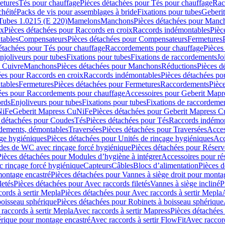
etures
Tés pour chauffage
Pièces détachées pour Tés pour chauffage
Rac
chéité
Packs de vis pour assemblages à bride
Fixations pour tubes
Geberi
Tubes 1.0215 (E 220)
Mamelons
Manchons
Pièces détachées pour Manc
ix
Pièces détachées pour Raccords en croix
Raccords indémontables
Pièc
tables
Compensateurs
Pièces détachées pour Compensateurs
Fermetures
étachées pour Tés pour chauffage
Raccordements pour chauffage
Pièces
njoliveurs pour tubes
Fixations pour tubes
Fixations de raccordements
Jo
s Cuivre
Manchons
Pièces détachées pour Manchons
Réductions
Pièces d
ées pour Raccords en croix
Raccords indémontables
Pièces détachées po
tables
Fermetures
Pièces détachées pour Fermetures
Raccordements
Pièc
ées pour Raccordements pour chauffage
Accessoires pour Geberit Mapr
ords
Enjoliveurs pour tubes
Fixations pour tubes
Fixations de raccordeme
NiFe
Geberit Mapress CuNiFe
Pièces détachées pour Geberit Mapress 
 détachées pour Coudes
Tés
Pièces détachées pour Tés
Raccords indémon
rdements, démontables
Traversées
Pièces détachées pour Traversées
Acces
age hygiéniques
Pièces détachées pour Unités de rinçage hygiéniques
Acc
des de WC avec rinçage forcé hygiénique
Pièces détachées pour Réser
Pièces détachées pour Modules d’hygiène à intégrer
Accessoires pour r
 rinçage forcé hygiénique
Capteurs
Câbles
Blocs d’alimentation
Pièces d
montage encastré
Pièces détachées pour Vannes à siège droit pour monta
letés
Pièces détachées pour Avec raccords filetés
Vannes à siège incliné
P
ords à sertir Mepla
Pièces détachées pour Avec raccords à sertir Mepla
boisseau sphérique
Pièces détachées pour Robinets à boisseau sphérique
raccords à sertir Mepla
Avec raccords à sertir Mapress
Pièces détachées
érique pour montage encastré
Avec raccords à sertir FlowFit
Avec raccord