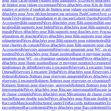
pour Sans cache-bonde
Vidages pour baignoires, d52
Pièces détachées
de finition pour vidage excentrique
Pièces détachées pour Kits de fini
rotative et arrivée d’eau
Kits de finition pour vidage excentrique et arr
détachées pour Avec déclenchement par pression PushControl
Avec c
bonde
Tés
Systèmes d’installation et de rinçage
Geberit Duofix
Parois
Pi
Accessoires
Bâti-supports
Pièces détachées pour Bâti-supports
Bâti-su
lavabos
Bâti-supports pour bidets
Pièces détachées pour Bâti-supports 
murale
Pièces détachées pour Bâti-supports pour douches avec évacua
séparations de douches
Pièces détachées pour Bâti-supports pour sépa
robinetteries
Pièces détachées pour Bâti-supports pour robinetteries
Bât
pour charges de console
Pièces détachées pour Bâti-supports pour cha
Accessoires
Réservoirs apparents
Réservoirs apparents pour WC, en ma
position
Pièces détachées pour Haute position
Basse et moyenne positi
apparents pour WC, en céramique sanitaire
Attenant
Pièces détachées 
détachées pour Haute position
Basse et moyenne position
Accessoires
P
modérateurs de débit
Réservoirs à encastrer
Réservoirs à encastrer Sig
Omega
Réservoirs à encastrer Delta
Pièces détachées pour Réservoirs à
flotteurs
Robinets flotteurs pour réservoirs apparents
Pièces détachées p
réservoirs à encastrer
Robinets flotteurs pour réservoirs en céramique
P
Robinets flotteurs pour réservoirs, universels
Robinets flotteurs pour 
interrompable
Pièces détachées pour Rinçage interrompable
Rinçage s
de chasse complets
Pièces détachées pour Mécanismes de chasse comp
touche
Rinçage double touche
Pièces détachées pour Rinçage double 
Raccords
Manchons
Réductions
Coudes
Tés
Raccords indémontables
Tra
raccordement
Raccordements
Pièces détachées pour Raccordements
Nou