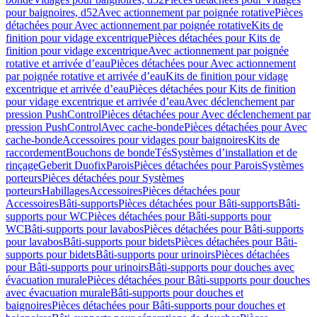
pour baignoires, d52
Avec actionnement par poignée rotative
Pièces
détachées pour Avec actionnement par poignée rotative
Kits de
finition pour vidage excentrique
Pièces détachées pour Kits de
finition pour vidage excentrique
Avec actionnement par poignée
rotative et arrivée d’eau
Pièces détachées pour Avec actionnement
par poignée rotative et arrivée d’eau
Kits de finition pour vidage
excentrique et arrivée d’eau
Pièces détachées pour Kits de finition
pour vidage excentrique et arrivée d’eau
Avec déclenchement par
pression PushControl
Pièces détachées pour Avec déclenchement par
pression PushControl
Avec cache-bonde
Pièces détachées pour Avec
cache-bonde
Accessoires pour vidages pour baignoires
Kits de
raccordement
Bouchons de bonde
Tés
Systèmes d’installation et de
rinçage
Geberit Duofix
Parois
Pièces détachées pour Parois
Systèmes
porteurs
Pièces détachées pour Systèmes
porteurs
Habillages
Accessoires
Pièces détachées pour
Accessoires
Bâti-supports
Pièces détachées pour Bâti-supports
Bâti-
supports pour WC
Pièces détachées pour Bâti-supports pour
WC
Bâti-supports pour lavabos
Pièces détachées pour Bâti-supports
pour lavabos
Bâti-supports pour bidets
Pièces détachées pour Bâti-
supports pour bidets
Bâti-supports pour urinoirs
Pièces détachées
pour Bâti-supports pour urinoirs
Bâti-supports pour douches avec
évacuation murale
Pièces détachées pour Bâti-supports pour douches
avec évacuation murale
Bâti-supports pour douches et
baignoires
Pièces détachées pour Bâti-supports pour douches et