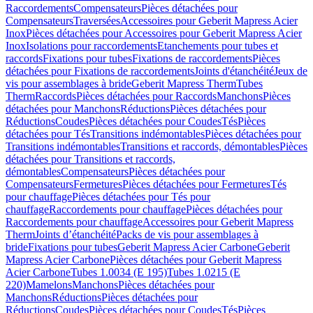
Raccordements
Compensateurs
Pièces détachées pour
Compensateurs
Traversées
Accessoires pour Geberit Mapress Acier
Inox
Pièces détachées pour Accessoires pour Geberit Mapress Acier
Inox
Isolations pour raccordements
Etanchements pour tubes et
raccords
Fixations pour tubes
Fixations de raccordements
Pièces
détachées pour Fixations de raccordements
Joints d'étanchéité
Jeux de
vis pour assemblages à bride
Geberit Mapress Therm
Tubes
Therm
Raccords
Pièces détachées pour Raccords
Manchons
Pièces
détachées pour Manchons
Réductions
Pièces détachées pour
Réductions
Coudes
Pièces détachées pour Coudes
Tés
Pièces
détachées pour Tés
Transitions indémontables
Pièces détachées pour
Transitions indémontables
Transitions et raccords, démontables
Pièces
détachées pour Transitions et raccords,
démontables
Compensateurs
Pièces détachées pour
Compensateurs
Fermetures
Pièces détachées pour Fermetures
Tés
pour chauffage
Pièces détachées pour Tés pour
chauffage
Raccordements pour chauffage
Pièces détachées pour
Raccordements pour chauffage
Accessoires pour Geberit Mapress
Therm
Joints d’étanchéité
Packs de vis pour assemblages à
bride
Fixations pour tubes
Geberit Mapress Acier Carbone
Geberit
Mapress Acier Carbone
Pièces détachées pour Geberit Mapress
Acier Carbone
Tubes 1.0034 (E 195)
Tubes 1.0215 (E
220)
Mamelons
Manchons
Pièces détachées pour
Manchons
Réductions
Pièces détachées pour
Réductions
Coudes
Pièces détachées pour Coudes
Tés
Pièces