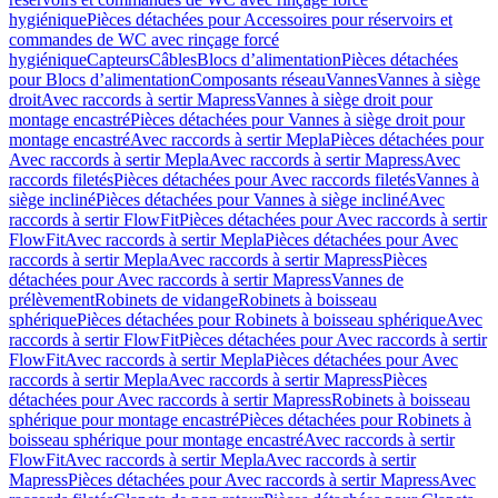
hygiénique
Pièces détachées pour Accessoires pour réservoirs et
commandes de WC avec rinçage forcé
hygiénique
Capteurs
Câbles
Blocs d’alimentation
Pièces détachées
pour Blocs d’alimentation
Composants réseau
Vannes
Vannes à siège
droit
Avec raccords à sertir Mapress
Vannes à siège droit pour
montage encastré
Pièces détachées pour Vannes à siège droit pour
montage encastré
Avec raccords à sertir Mepla
Pièces détachées pour
Avec raccords à sertir Mepla
Avec raccords à sertir Mapress
Avec
raccords filetés
Pièces détachées pour Avec raccords filetés
Vannes à
siège incliné
Pièces détachées pour Vannes à siège incliné
Avec
raccords à sertir FlowFit
Pièces détachées pour Avec raccords à sertir
FlowFit
Avec raccords à sertir Mepla
Pièces détachées pour Avec
raccords à sertir Mepla
Avec raccords à sertir Mapress
Pièces
détachées pour Avec raccords à sertir Mapress
Vannes de
prélèvement
Robinets de vidange
Robinets à boisseau
sphérique
Pièces détachées pour Robinets à boisseau sphérique
Avec
raccords à sertir FlowFit
Pièces détachées pour Avec raccords à sertir
FlowFit
Avec raccords à sertir Mepla
Pièces détachées pour Avec
raccords à sertir Mepla
Avec raccords à sertir Mapress
Pièces
détachées pour Avec raccords à sertir Mapress
Robinets à boisseau
sphérique pour montage encastré
Pièces détachées pour Robinets à
boisseau sphérique pour montage encastré
Avec raccords à sertir
FlowFit
Avec raccords à sertir Mepla
Avec raccords à sertir
Mapress
Pièces détachées pour Avec raccords à sertir Mapress
Avec