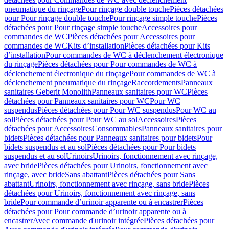
pneumatique du rinçage
Pour rinçage double touche
Pièces détachées
pour Pour rinçage double touche
Pour rinçage simple touche
Pièces
détachées pour Pour rinçage simple touche
Accessoires pour
commandes de WC
Pièces détachées pour Accessoires pour
commandes de WC
Kits d’installation
Pièces détachées pour Kits
d’installation
Pour commandes de WC à déclenchement électronique
du rinçage
Pièces détachées pour Pour commandes de WC à
déclenchement électronique du rinçage
Pour commandes de WC à
déclenchement pneumatique du rinçage
Raccordements
Panneaux
sanitaires Geberit Monolith
Panneaux sanitaires pour WC
Pièces
détachées pour Panneaux sanitaires pour WC
Pour WC
suspendus
Pièces détachées pour Pour WC suspendus
Pour WC au
sol
Pièces détachées pour Pour WC au sol
Accessoires
Pièces
détachées pour Accessoires
Consommables
Panneaux sanitaires pour
bidets
Pièces détachées pour Panneaux sanitaires pour bidets
Pour
bidets suspendus et au sol
Pièces détachées pour Pour bidets
suspendus et au sol
Urinoirs
Urinoirs, fonctionnement avec rinçage,
avec bride
Pièces détachées pour Urinoirs, fonctionnement avec
rinçage, avec bride
Sans abattant
Pièces détachées pour Sans
abattant
Urinoirs, fonctionnement avec rinçage, sans bride
Pièces
détachées pour Urinoirs, fonctionnement avec rinçage, sans
bride
Pour commande d’urinoir apparente ou à encastrer
Pièces
détachées pour Pour commande d’urinoir apparente ou à
encastrer
Avec commande d'urinoir intégrée
Pièces détachées pour