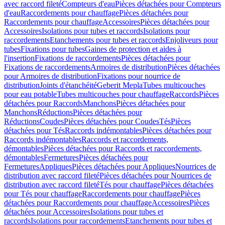
avec raccord fileté
Compteurs d'eau
Pièces détachées pour Compteurs
d'eau
Raccordements pour chauffage
Pièces détachées pour
Raccordements pour chauffage
Accessoires
Pièces détachées pour
Accessoires
Isolations pour tubes et raccords
Isolations pour
raccordements
Etanchements pour tubes et raccords
Enjoliveurs pour
tubes
Fixations pour tubes
Gaines de protection et aides à
l'insertion
Fixations de raccordements
Pièces détachées pour
Fixations de raccordements
Armoires de distribution
Pièces détachées
pour Armoires de distribution
Fixations pour nourrice de
distribution
Joints d'étanchéité
Geberit Mepla
Tubes multicouches
pour eau potable
Tubes multicouches pour chauffage
Raccords
Pièces
détachées pour Raccords
Manchons
Pièces détachées pour
Manchons
Réductions
Pièces détachées pour
Réductions
Coudes
Pièces détachées pour Coudes
Tés
Pièces
détachées pour Tés
Raccords indémontables
Pièces détachées pour
Raccords indémontables
Raccords et raccordements,
démontables
Pièces détachées pour Raccords et raccordements,
démontables
Fermetures
Pièces détachées pour
Fermetures
Appliques
Pièces détachées pour Appliques
Nourrices de
distribution avec raccord fileté
Pièces détachées pour Nourrices de
distribution avec raccord fileté
Tés pour chauffage
Pièces détachées
pour Tés pour chauffage
Raccordements pour chauffage
Pièces
détachées pour Raccordements pour chauffage
Accessoires
Pièces
détachées pour Accessoires
Isolations pour tubes et
raccords
Isolations pour raccordements
Etanchements pour tubes et