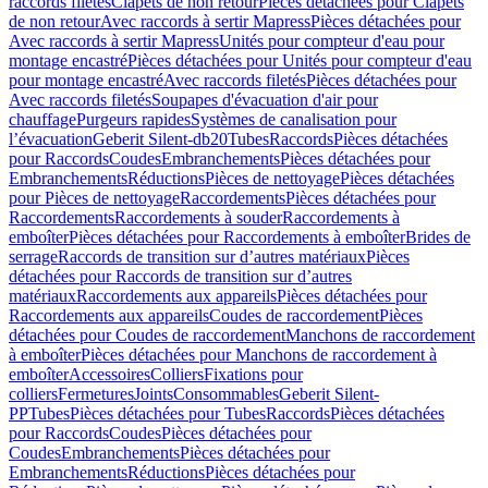
raccords filetés
Clapets de non retour
Pièces détachées pour Clapets
de non retour
Avec raccords à sertir Mapress
Pièces détachées pour
Avec raccords à sertir Mapress
Unités pour compteur d'eau pour
montage encastré
Pièces détachées pour Unités pour compteur d'eau
pour montage encastré
Avec raccords filetés
Pièces détachées pour
Avec raccords filetés
Soupapes d'évacuation d'air pour
chauffage
Purgeurs rapides
Systèmes de canalisation pour
l’évacuation
Geberit Silent-db20
Tubes
Raccords
Pièces détachées
pour Raccords
Coudes
Embranchements
Pièces détachées pour
Embranchements
Réductions
Pièces de nettoyage
Pièces détachées
pour Pièces de nettoyage
Raccordements
Pièces détachées pour
Raccordements
Raccordements à souder
Raccordements à
emboîter
Pièces détachées pour Raccordements à emboîter
Brides de
serrage
Raccords de transition sur d’autres matériaux
Pièces
détachées pour Raccords de transition sur d’autres
matériaux
Raccordements aux appareils
Pièces détachées pour
Raccordements aux appareils
Coudes de raccordement
Pièces
détachées pour Coudes de raccordement
Manchons de raccordement
à emboîter
Pièces détachées pour Manchons de raccordement à
emboîter
Accessoires
Colliers
Fixations pour
colliers
Fermetures
Joints
Consommables
Geberit Silent-
PP
Tubes
Pièces détachées pour Tubes
Raccords
Pièces détachées
pour Raccords
Coudes
Pièces détachées pour
Coudes
Embranchements
Pièces détachées pour
Embranchements
Réductions
Pièces détachées pour