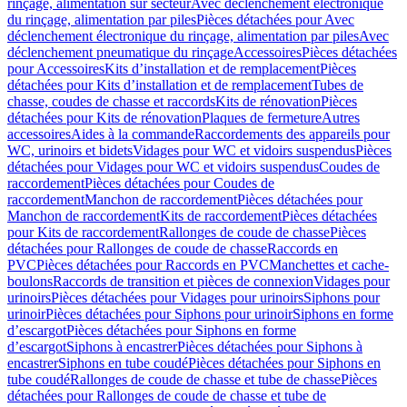
rinçage, alimentation sur secteur
Avec déclenchement électronique
du rinçage, alimentation par piles
Pièces détachées pour Avec
déclenchement électronique du rinçage, alimentation par piles
Avec
déclenchement pneumatique du rinçage
Accessoires
Pièces détachées
pour Accessoires
Kits d’installation et de remplacement
Pièces
détachées pour Kits d’installation et de remplacement
Tubes de
chasse, coudes de chasse et raccords
Kits de rénovation
Pièces
détachées pour Kits de rénovation
Plaques de fermeture
Autres
accessoires
Aides à la commande
Raccordements des appareils pour
WC, urinoirs et bidets
Vidages pour WC et vidoirs suspendus
Pièces
détachées pour Vidages pour WC et vidoirs suspendus
Coudes de
raccordement
Pièces détachées pour Coudes de
raccordement
Manchon de raccordement
Pièces détachées pour
Manchon de raccordement
Kits de raccordement
Pièces détachées
pour Kits de raccordement
Rallonges de coude de chasse
Pièces
détachées pour Rallonges de coude de chasse
Raccords en
PVC
Pièces détachées pour Raccords en PVC
Manchettes et cache-
boulons
Raccords de transition et pièces de connexion
Vidages pour
urinoirs
Pièces détachées pour Vidages pour urinoirs
Siphons pour
urinoir
Pièces détachées pour Siphons pour urinoir
Siphons en forme
d’escargot
Pièces détachées pour Siphons en forme
d’escargot
Siphons à encastrer
Pièces détachées pour Siphons à
encastrer
Siphons en tube coudé
Pièces détachées pour Siphons en
tube coudé
Rallonges de coude de chasse et tube de chasse
Pièces
détachées pour Rallonges de coude de chasse et tube de