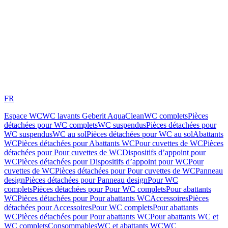
FR
Espace WC
WC lavants Geberit AquaClean
WC complets
Pièces
détachées pour WC complets
WC suspendus
Pièces détachées pour
WC suspendus
WC au sol
Pièces détachées pour WC au sol
Abattants
WC
Pièces détachées pour Abattants WC
Pour cuvettes de WC
Pièces
détachées pour Pour cuvettes de WC
Dispositifs d’appoint pour
WC
Pièces détachées pour Dispositifs d’appoint pour WC
Pour
cuvettes de WC
Pièces détachées pour Pour cuvettes de WC
Panneau
design
Pièces détachées pour Panneau design
Pour WC
complets
Pièces détachées pour Pour WC complets
Pour abattants
WC
Pièces détachées pour Pour abattants WC
Accessoires
Pièces
détachées pour Accessoires
Pour WC complets
Pour abattants
WC
Pièces détachées pour Pour abattants WC
Pour abattants WC et
WC complets
Consommables
WC et abattants WC
WC