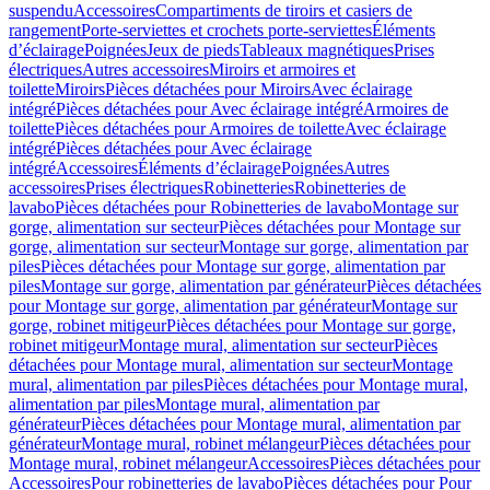
suspendu
Accessoires
Compartiments de tiroirs et casiers de
rangement
Porte-serviettes et crochets porte-serviettes
Éléments
d’éclairage
Poignées
Jeux de pieds
Tableaux magnétiques
Prises
électriques
Autres accessoires
Miroirs et armoires et
toilette
Miroirs
Pièces détachées pour Miroirs
Avec éclairage
intégré
Pièces détachées pour Avec éclairage intégré
Armoires de
toilette
Pièces détachées pour Armoires de toilette
Avec éclairage
intégré
Pièces détachées pour Avec éclairage
intégré
Accessoires
Éléments d’éclairage
Poignées
Autres
accessoires
Prises électriques
Robinetteries
Robinetteries de
lavabo
Pièces détachées pour Robinetteries de lavabo
Montage sur
gorge, alimentation sur secteur
Pièces détachées pour Montage sur
gorge, alimentation sur secteur
Montage sur gorge, alimentation par
piles
Pièces détachées pour Montage sur gorge, alimentation par
piles
Montage sur gorge, alimentation par générateur
Pièces détachées
pour Montage sur gorge, alimentation par générateur
Montage sur
gorge, robinet mitigeur
Pièces détachées pour Montage sur gorge,
robinet mitigeur
Montage mural, alimentation sur secteur
Pièces
détachées pour Montage mural, alimentation sur secteur
Montage
mural, alimentation par piles
Pièces détachées pour Montage mural,
alimentation par piles
Montage mural, alimentation par
générateur
Pièces détachées pour Montage mural, alimentation par
générateur
Montage mural, robinet mélangeur
Pièces détachées pour
Montage mural, robinet mélangeur
Accessoires
Pièces détachées pour
Accessoires
Pour robinetteries de lavabo
Pièces détachées pour Pour