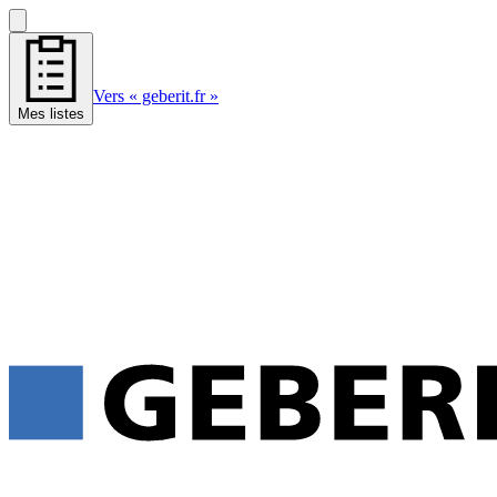
Vers « geberit.fr »
Mes listes