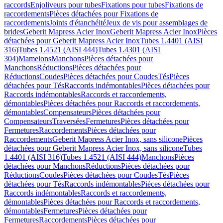
raccords
Enjoliveurs pour tubes
Fixations pour tubes
Fixations de
raccordements
Pièces détachées pour Fixations de
raccordements
Joints d'étanchéité
Jeux de vis pour assemblages de
brides
Geberit Mapress Acier Inox
Geberit Mapress Acier Inox
Pièces
détachées pour Geberit Mapress Acier Inox
Tubes 1.4401 (AISI
316)
Tubes 1.4521 (AISI 444)
Tubes 1.4301 (AISI
304)
Mamelons
Manchons
Pièces détachées pour
Manchons
Réductions
Pièces détachées pour
Réductions
Coudes
Pièces détachées pour Coudes
Tés
Pièces
détachées pour Tés
Raccords indémontables
Pièces détachées pour
Raccords indémontables
Raccords et raccordements,
démontables
Pièces détachées pour Raccords et raccordements,
démontables
Compensateurs
Pièces détachées pour
Compensateurs
Traversées
Fermetures
Pièces détachées pour
Fermetures
Raccordements
Pièces détachées pour
Raccordements
Geberit Mapress Acier Inox, sans silicone
Pièces
détachées pour Geberit Mapress Acier Inox, sans silicone
Tubes
1.4401 (AISI 316)
Tubes 1.4521 (AISI 444)
Manchons
Pièces
détachées pour Manchons
Réductions
Pièces détachées pour
Réductions
Coudes
Pièces détachées pour Coudes
Tés
Pièces
détachées pour Tés
Raccords indémontables
Pièces détachées pour
Raccords indémontables
Raccords et raccordements,
démontables
Pièces détachées pour Raccords et raccordements,
démontables
Fermetures
Pièces détachées pour
Fermetures
Raccordements
Pièces détachées pour