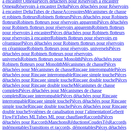
à encastrer Omega
Pièces détachées pour Réservoirs à encastrer
Omega
Réservoirs à encastrer Delta
Pièces détachées pour Réservoirs
à encastrer Delta
Tubes de chasse
Accessoires
Mécanismes de chasse
et robinets flotteurs
Robinets flotteurs
Pièces détachées pour Robinets
flotteurs
Robinets flotteurs pour réservoirs apparents
Pièces détachées
pour Robinets flotteurs pour réservoirs apparents
Robinets flotteurs
pour réservoirs à encastrer
Pièces détachées pour Robinets flotteurs
pour réservoirs à encastrer
Robinets flotteurs pour réservoirs en
céramique
Pièces détachées pour Robinets flotteurs pour réservoirs
en céramique
Robinets flotteurs pour réservoirs, universels
Pièces
détachées pour Robinets flotteurs pour réservoirs,
universels
Robinets flotteurs pour Monolith
Pièces détachées pour
Robinets flotteurs pour Monolith
Mécanismes de chasse
Pièces
détachées pour Mécanismes de chasse
Rinçage interrompable
Pièces
détachées pour Rinçage interrompable
Rinçage simple touche
Pièces
détachées pour Rinçage simple touche
Rinçage double touche
Pièces
détachées pour Rinçage double touche
Mécanismes de chasse
complets
Pièces détachées pour Mécanismes de chasse
complets
Rinçage interrompable
Pièces détachées pour Rinçage
interrompable
Rinçage simple touche
Pièces détachées pour Rinçage
simple touche
Rinçage double touche
Pièces détachées pour Rinçage
double touche
Systèmes de canalisation pour l’alimentation
Geberit
FlowFit
Tubes ML
Tubes ML pour chauffage
Raccords
Pièces
détachées pour Raccords
Manchons
Réductions
Coudes
Tés
Raccords
indémontables
Transitions et raccords, démontables
Pièces détachées