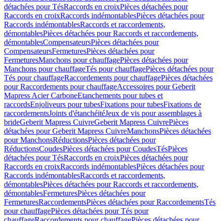
détachées pour Tés
Raccords en croix
Pièces détachées pour
Raccords en croix
Raccords indémontables
Pièces détachées pour
Raccords indémontables
Raccords et raccordements,
démontables
Pièces détachées pour Raccords et raccordements,
démontables
Compensateurs
Pièces détachées pour
Compensateurs
Fermetures
Pièces détachées pour
Fermetures
Manchons pour chauffage
Pièces détachées pour
Manchons pour chauffage
Tés pour chauffage
Pièces détachées pour
Tés pour chauffage
Raccordements pour chauffage
Pièces détachées
pour Raccordements pour chauffage
Accessoires pour Geberit
Mapress Acier Carbone
Etanchements pour tubes et
raccords
Enjoliveurs pour tubes
Fixations pour tubes
Fixations de
raccordements
Joints d'étanchéité
Jeux de vis pour assemblages à
bride
Geberit Mapress Cuivre
Geberit Mapress Cuivre
Pièces
détachées pour Geberit Mapress Cuivre
Manchons
Pièces détachées
pour Manchons
Réductions
Pièces détachées pour
Réductions
Coudes
Pièces détachées pour Coudes
Tés
Pièces
détachées pour Tés
Raccords en croix
Pièces détachées pour
Raccords en croix
Raccords indémontables
Pièces détachées pour
Raccords indémontables
Raccords et raccordements,
démontables
Pièces détachées pour Raccords et raccordements,
démontables
Fermetures
Pièces détachées pour
Fermetures
Raccordements
Pièces détachées pour Raccordements
Tés
pour chauffage
Pièces détachées pour Tés pour
chauffage
Raccordements pour chauffage
Pièces détachées pour