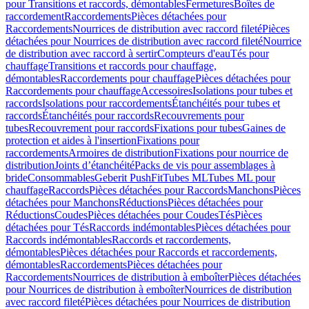
pour Transitions et raccords, démontables
Fermetures
Boîtes de
raccordement
Raccordements
Pièces détachées pour
Raccordements
Nourrices de distribution avec raccord fileté
Pièces
détachées pour Nourrices de distribution avec raccord fileté
Nourrice
de distribution avec raccord à sertir
Compteurs d'eau
Tés pour
chauffage
Transitions et raccords pour chauffage,
démontables
Raccordements pour chauffage
Pièces détachées pour
Raccordements pour chauffage
Accessoires
Isolations pour tubes et
raccords
Isolations pour raccordements
Étanchéités pour tubes et
raccords
Étanchéités pour raccords
Recouvrements pour
tubes
Recouvrement pour raccords
Fixations pour tubes
Gaines de
protection et aides à l'insertion
Fixations pour
raccordements
Armoires de distribution
Fixations pour nourrice de
distribution
Joints d’étanchéité
Packs de vis pour assemblages à
bride
Consommables
Geberit PushFit
Tubes ML
Tubes ML pour
chauffage
Raccords
Pièces détachées pour Raccords
Manchons
Pièces
détachées pour Manchons
Réductions
Pièces détachées pour
Réductions
Coudes
Pièces détachées pour Coudes
Tés
Pièces
détachées pour Tés
Raccords indémontables
Pièces détachées pour
Raccords indémontables
Raccords et raccordements,
démontables
Pièces détachées pour Raccords et raccordements,
démontables
Raccordements
Pièces détachées pour
Raccordements
Nourrices de distribution à emboîter
Pièces détachées
pour Nourrices de distribution à emboîter
Nourrices de distribution
avec raccord fileté
Pièces détachées pour Nourrices de distribution