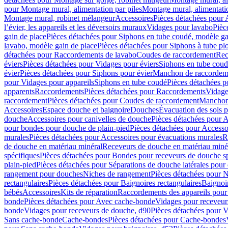
pour Montage mural, alimentation par piles
Montage mural, alimentati
Montage mural, robinet mélangeur
Accessoires
Pièces détachées pour 
l’évier, les appareils et les déversoirs muraux
Vidages pour lavabo
Pièc
gain de place
Pièces détachées pour Siphons en tube coudé, modèle ga
lavabo, modèle gain de place
Pièces détachées pour Siphons à tube pl
détachées pour Raccordements de lavabo
Coudes de raccordement
Rec
éviers
Pièces détachées pour Vidages pour éviers
Siphons en tube cou
évier
Pièces détachées pour Siphons pour évier
Manchon de raccordem
pour Vidages pour appareils
Siphons en tube coudé
Pièces détachées p
apparents
Raccordements
Pièces détachées pour Raccordements
Vidage
raccordement
Pièces détachées pour Coudes de raccordement
Manchon
Accessoires
Espace douche et baignoire
Douches
Évacuation des sols 
douche
Accessoires pour canivelles de douche
Pièces détachées pour A
pour bondes pour douche de plain-pied
Pièces détachées pour Accesso
murales
Pièces détachées pour Accessoires pour évacuations murales
R
de douche en matériau minéral
Receveurs de douche en matériau miné
spécifiques
Pièces détachées pour Bondes pour receveurs de douche s
plain-pied
Pièces détachées pour Séparations de douche latérales pour
rangement pour douches
Niches de rangement
Pièces détachées pour 
rectangulaires
Pièces détachées pour Baignoires rectangulaires
Baignoi
bébés
Accessoires
Kits de réparation
Raccordements des appareils pour 
bonde
Pièces détachées pour Avec cache-bonde
Vidages pour receveur
bonde
Vidages pour receveurs de douche, d90
Pièces détachées pour 
Sans cache-bonde
Cache-bondes
Pièces détachées pour Cache-bondes