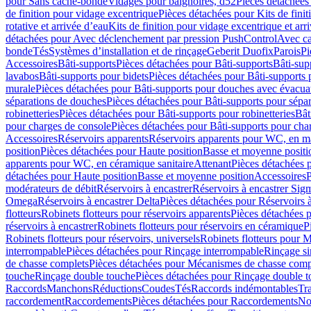
pour Sans cache-bonde
Vidages pour baignoires, d52
Pièces détachées
de finition pour vidage excentrique
Pièces détachées pour Kits de fini
rotative et arrivée d’eau
Kits de finition pour vidage excentrique et arr
détachées pour Avec déclenchement par pression PushControl
Avec c
bonde
Tés
Systèmes d’installation et de rinçage
Geberit Duofix
Parois
Pi
Accessoires
Bâti-supports
Pièces détachées pour Bâti-supports
Bâti-su
lavabos
Bâti-supports pour bidets
Pièces détachées pour Bâti-supports 
murale
Pièces détachées pour Bâti-supports pour douches avec évacua
séparations de douches
Pièces détachées pour Bâti-supports pour sépa
robinetteries
Pièces détachées pour Bâti-supports pour robinetteries
Bât
pour charges de console
Pièces détachées pour Bâti-supports pour cha
Accessoires
Réservoirs apparents
Réservoirs apparents pour WC, en ma
position
Pièces détachées pour Haute position
Basse et moyenne positi
apparents pour WC, en céramique sanitaire
Attenant
Pièces détachées 
détachées pour Haute position
Basse et moyenne position
Accessoires
P
modérateurs de débit
Réservoirs à encastrer
Réservoirs à encastrer Sig
Omega
Réservoirs à encastrer Delta
Pièces détachées pour Réservoirs à
flotteurs
Robinets flotteurs pour réservoirs apparents
Pièces détachées p
réservoirs à encastrer
Robinets flotteurs pour réservoirs en céramique
P
Robinets flotteurs pour réservoirs, universels
Robinets flotteurs pour 
interrompable
Pièces détachées pour Rinçage interrompable
Rinçage s
de chasse complets
Pièces détachées pour Mécanismes de chasse comp
touche
Rinçage double touche
Pièces détachées pour Rinçage double 
Raccords
Manchons
Réductions
Coudes
Tés
Raccords indémontables
Tra
raccordement
Raccordements
Pièces détachées pour Raccordements
Nou