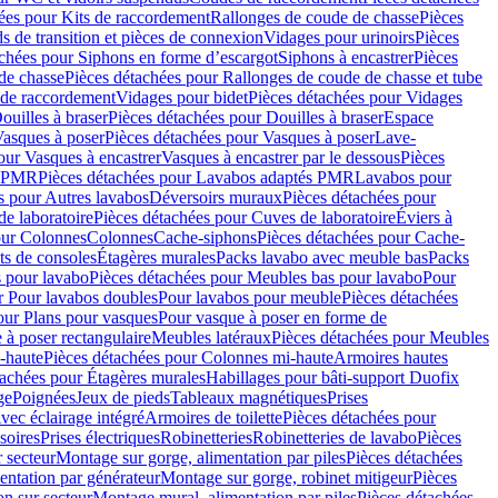
ées pour Kits de raccordement
Rallonges de coude de chasse
Pièces
s de transition et pièces de connexion
Vidages pour urinoirs
Pièces
achées pour Siphons en forme d’escargot
Siphons à encastrer
Pièces
de chasse
Pièces détachées pour Rallonges de coude de chasse et tube
 de raccordement
Vidages pour bidet
Pièces détachées pour Vidages
ouilles à braser
Pièces détachées pour Douilles à braser
Espace
asques à poser
Pièces détachées pour Vasques à poser
Lave-
our Vasques à encastrer
Vasques à encastrer par le dessous
Pièces
s PMR
Pièces détachées pour Lavabos adaptés PMR
Lavabos pour
s pour Autres lavabos
Déversoirs muraux
Pièces détachées pour
e laboratoire
Pièces détachées pour Cuves de laboratoire
Éviers à
our Colonnes
Colonnes
Cache-siphons
Pièces détachées pour Cache-
ts de consoles
Étagères murales
Packs lavabo avec meuble bas
Packs
 pour lavabo
Pièces détachées pour Meubles bas pour lavabo
Pour
r Pour lavabos doubles
Pour lavabos pour meuble
Pièces détachées
our Plans pour vasques
Pour vasque à poser en forme de
 à poser rectangulaire
Meubles latéraux
Pièces détachées pour Meubles
-haute
Pièces détachées pour Colonnes mi-haute
Armoires hautes
tachées pour Étagères murales
Habillages pour bâti-support Duofix
ge
Poignées
Jeux de pieds
Tableaux magnétiques
Prises
vec éclairage intégré
Armoires de toilette
Pièces détachées pour
soires
Prises électriques
Robinetteries
Robinetteries de lavabo
Pièces
 secteur
Montage sur gorge, alimentation par piles
Pièces détachées
entation par générateur
Montage sur gorge, robinet mitigeur
Pièces
n sur secteur
Montage mural, alimentation par piles
Pièces détachées