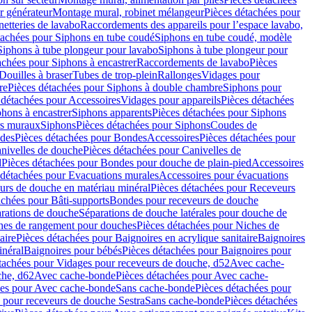
r générateur
Montage mural, robinet mélangeur
Pièces détachées pour
netteries de lavabo
Raccordements des appareils pour l’espace lavabo,
tachées pour Siphons en tube coudé
Siphons en tube coudé, modèle
Siphons à tube plongeur pour lavabo
Siphons à tube plongeur pour
achées pour Siphons à encastrer
Raccordements de lavabo
Pièces
Douilles à braser
Tubes de trop-plein
Rallonges
Vidages pour
re
Pièces détachées pour Siphons à double chambre
Siphons pour
 détachées pour Accessoires
Vidages pour appareils
Pièces détachées
hons à encastrer
Siphons apparents
Pièces détachées pour Siphons
rs muraux
Siphons
Pièces détachées pour Siphons
Coudes de
des
Pièces détachées pour Bondes
Accessoires
Pièces détachées pour
nivelles de douche
Pièces détachées pour Canivelles de
d
Pièces détachées pour Bondes pour douche de plain-pied
Accessoires
 détachées pour Evacuations murales
Accessoires pour évacuations
urs de douche en matériau minéral
Pièces détachées pour Receveurs
achées pour Bâti-supports
Bondes pour receveurs de douche
arations de douche
Séparations de douche latérales pour douche de
hes de rangement pour douches
Pièces détachées pour Niches de
aire
Pièces détachées pour Baignoires en acrylique sanitaire
Baignoires
inéral
Baignoires pour bébés
Pièces détachées pour Baignoires pour
tachées pour Vidages pour receveurs de douche, d52
Avec cache-
che, d62
Avec cache-bonde
Pièces détachées pour Avec cache-
ées pour Avec cache-bonde
Sans cache-bonde
Pièces détachées pour
 pour receveurs de douche Sestra
Sans cache-bonde
Pièces détachées