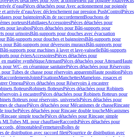
tive
Pièces détachées pour Avec actionnement par poignée rotative
Kits
rrivée d’eau
Pièces détachées pour Avec actionnement par poignée
 et arrivée d’eau
Avec déclenchement par pression PushControl
Pièces
idages pour baignoires
Kits de raccordement
Bouchons de
tèmes porteurs
Habillages
Accessoires
Pièces détachées pour
rts pour lavabos
Pièces détachées pour Bâti-supports pour
ts pour urinoirs
Bâti-supports pour douches avec évacuation
our Bâti-supports pour douches et baignoires
Bâti-supports pour
es pour Bâti-supports pour déversoirs muraux
Bâti-supports pour
Bâti-supports pour machines à laver et lave-vaisselle
Bâti-supports
ports pour éviers
Accessoires
Pièces détachées pour
 en matière synthétique
Attenant
Pièces détachées pour Attenant
Haute
s pour WC, en céramique sanitaire
Pièces détachées pour Réservoirs
 pour Tubes de chasse pour réservoirs apparents
Haute position
Pièces
r Raccordements
Joints
Fixations
Manchettes
Mamelons, rosaces et
astrer Omega
Pièces détachées pour Réservoirs à encastrer
inets flotteurs
Robinets flotteurs
Pièces détachées pour Robinets
réservoirs à encastrer
Pièces détachées pour Robinets flotteurs pour
inets flotteurs pour réservoirs, universels
Pièces détachées pour
mes de chasse
Pièces détachées pour Mécanismes de chasse
Rinçage
le touche
Pièces détachées pour Rinçage double touche
Mécanismes
e
Rinçage simple touche
Pièces détachées pour Rinçage simple
s ML
Tubes ML pour chauffage
Raccords
Pièces détachées pour
raccords, démontables
Fermetures
Boîtes de
s de distribution avec raccord fileté
Nourrice de distribution avec