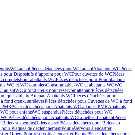
endus
WC au sol
Pièces détachées pour WC au sol
Abattants WC
Pièces
es pour Dispositifs d’appoint pour WC
Pour cuvettes de WC
Pièces
C complets
Pour abattants WC
Pièces détachées pour Pour abattants
ants WC et WC complets
Consommables
WC et abattants WC
WC
C au sol
WC à fond creux pour réservoir attenant
Pièces détachées
amique sanitaire
Attenant
Abattants WC
Pièces détachées pour
à fond creux, surélevés
Pièces détachées pour Cuvettes de WC à fond
és PMR
Pièces détachées pour Abattants WC adaptés PMR
Abattants
r WC pour enfants
WC suspendus
Pièces détachées pour WC
s WC
Pièces détachées pour Abattants WC
Lunettes d’abattant
Pièces
r Bidets suspendus
Bidets au sol
Pièces détachées pour Bidets au
s pour Plaques de déclenchement
Pour réservoirs à encastrer
astrer Omega
Pour réservoirs à encastrer Kappa
Pièces détachées pour