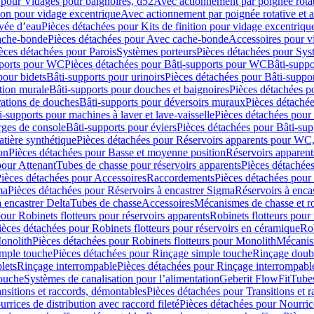
 pour Vidages pour baignoires, d52
Avec actionnement par poignée rota
tion pour vidage excentrique
Avec actionnement par poignée rotative et a
ivée d’eau
Pièces détachées pour Kits de finition pour vidage excentrique
ache-bonde
Pièces détachées pour Avec cache-bonde
Accessoires pour v
èces détachées pour Parois
Systèmes porteurs
Pièces détachées pour Sys
pports pour WC
Pièces détachées pour Bâti-supports pour WC
Bâti-suppo
pour bidets
Bâti-supports pour urinoirs
Pièces détachées pour Bâti-suppor
tion murale
Bâti-supports pour douches et baignoires
Pièces détachées p
rations de douches
Bâti-supports pour déversoirs muraux
Pièces détaché
i-supports pour machines à laver et lave-vaisselle
Pièces détachées pour 
rges de console
Bâti-supports pour éviers
Pièces détachées pour Bâti-sup
tière synthétique
Pièces détachées pour Réservoirs apparents pour WC,
on
Pièces détachées pour Basse et moyenne position
Réservoirs apparent
pour Attenant
Tubes de chasse pour réservoirs apparents
Pièces détachées
ièces détachées pour Accessoires
Raccordements
Pièces détachées pou
ma
Pièces détachées pour Réservoirs à encastrer Sigma
Réservoirs à enc
 encastrer Delta
Tubes de chasse
Accessoires
Mécanismes de chasse et rob
our Robinets flotteurs pour réservoirs apparents
Robinets flotteurs pour 
ièces détachées pour Robinets flotteurs pour réservoirs en céramique
Rob
Monolith
Pièces détachées pour Robinets flotteurs pour Monolith
Mécanis
imple touche
Pièces détachées pour Rinçage simple touche
Rinçage doub
lets
Rinçage interrompable
Pièces détachées pour Rinçage interrompabl
touche
Systèmes de canalisation pour l’alimentation
Geberit FlowFit
Tube
nsitions et raccords, démontables
Pièces détachées pour Transitions et 
rrices de distribution avec raccord fileté
Pièces détachées pour Nourrice