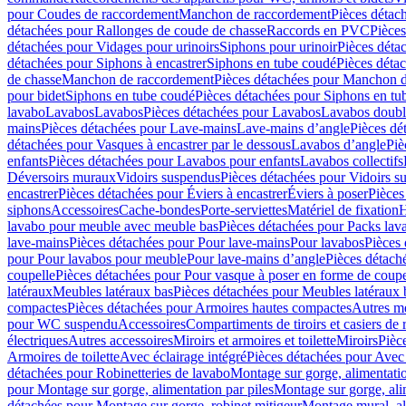
pour Coudes de raccordement
Manchon de raccordement
Pièces détac
détachées pour Rallonges de coude de chasse
Raccords en PVC
Pièce
détachées pour Vidages pour urinoirs
Siphons pour urinoir
Pièces déta
détachées pour Siphons à encastrer
Siphons en tube coudé
Pièces déta
de chasse
Manchon de raccordement
Pièces détachées pour Manchon 
pour bidet
Siphons en tube coudé
Pièces détachées pour Siphons en tu
lavabo
Lavabos
Lavabos
Pièces détachées pour Lavabos
Lavabos doubl
mains
Pièces détachées pour Lave-mains
Lave-mains d’angle
Pièces dé
détachées pour Vasques à encastrer par le dessous
Lavabos d’angle
Piè
enfants
Pièces détachées pour Lavabos pour enfants
Lavabos collectifs
Déversoirs muraux
Vidoirs suspendus
Pièces détachées pour Vidoirs s
encastrer
Pièces détachées pour Éviers à encastrer
Éviers à poser
Pièces
siphons
Accessoires
Cache-bondes
Porte-serviettes
Matériel de fixation
H
lavabo pour meuble avec meuble bas
Pièces détachées pour Packs la
lave-mains
Pièces détachées pour Pour lave-mains
Pour lavabos
Pièces
pour Pour lavabos pour meuble
Pour lave-mains d’angle
Pièces détach
coupelle
Pièces détachées pour Pour vasque à poser en forme de coupe
latéraux
Meubles latéraux bas
Pièces détachées pour Meubles latéraux 
compactes
Pièces détachées pour Armoires hautes compactes
Autres m
pour WC suspendu
Accessoires
Compartiments de tiroirs et casiers de
électriques
Autres accessoires
Miroirs et armoires et toilette
Miroirs
Pièc
Armoires de toilette
Avec éclairage intégré
Pièces détachées pour Avec 
détachées pour Robinetteries de lavabo
Montage sur gorge, alimentatio
pour Montage sur gorge, alimentation par piles
Montage sur gorge, ali
détachées pour Montage sur gorge, robinet mitigeur
Montage mural, al