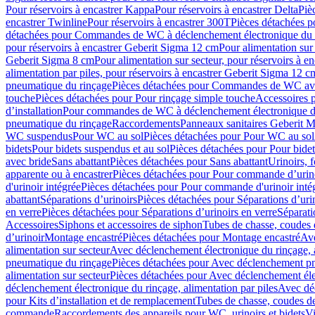
Pour réservoirs à encastrer Kappa
Pour réservoirs à encastrer Delta
Piè
encastrer Twinline
Pour réservoirs à encastrer 300T
Pièces détachées p
détachées pour Commandes de WC à déclenchement électronique du 
pour réservoirs à encastrer Geberit Sigma 12 cm
Pour alimentation sur
Geberit Sigma 8 cm
Pour alimentation sur secteur, pour réservoirs à 
alimentation par piles, pour réservoirs à encastrer Geberit Sigma 12 c
pneumatique du rinçage
Pièces détachées pour Commandes de WC ave
touche
Pièces détachées pour Pour rinçage simple touche
Accessoires
d’installation
Pour commandes de WC à déclenchement électronique d
pneumatique du rinçage
Raccordements
Panneaux sanitaires Geberit M
WC suspendus
Pour WC au sol
Pièces détachées pour Pour WC au sol
bidets
Pour bidets suspendus et au sol
Pièces détachées pour Pour bidet
avec bride
Sans abattant
Pièces détachées pour Sans abattant
Urinoirs, 
apparente ou à encastrer
Pièces détachées pour Pour commande d’urino
d'urinoir intégrée
Pièces détachées pour Pour commande d'urinoir inté
abattant
Séparations d’urinoirs
Pièces détachées pour Séparations d’uri
en verre
Pièces détachées pour Séparations d’urinoirs en verre
Séparati
Accessoires
Siphons et accessoires de siphon
Tubes de chasse, coudes 
dʼurinoir
Montage encastré
Pièces détachées pour Montage encastré
Ave
alimentation sur secteur
Avec déclenchement électronique du rinçage, a
pneumatique du rinçage
Pièces détachées pour Avec déclenchement p
alimentation sur secteur
Pièces détachées pour Avec déclenchement élec
déclenchement électronique du rinçage, alimentation par piles
Avec dé
pour Kits d’installation et de remplacement
Tubes de chasse, coudes de
commande
Raccordements des appareils pour WC, urinoirs et bidets
Vi