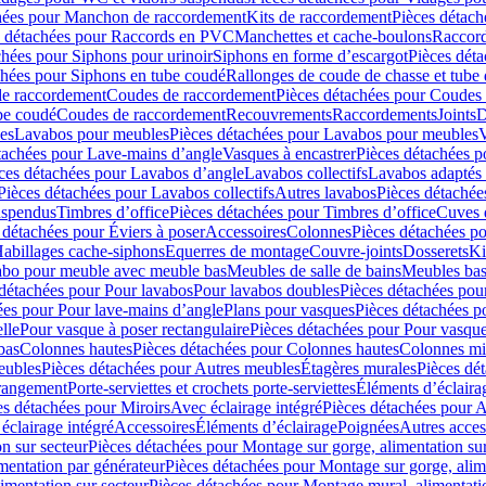
hées pour Manchon de raccordement
Kits de raccordement
Pièces détach
s détachées pour Raccords en PVC
Manchettes et cache-boulons
Raccord
chées pour Siphons pour urinoir
Siphons en forme d’escargot
Pièces dét
chées pour Siphons en tube coudé
Rallonges de coude de chasse et tube 
de raccordement
Coudes de raccordement
Pièces détachées pour Coudes
be coudé
Coudes de raccordement
Recouvrements
Raccordements
Joints
D
es
Lavabos pour meubles
Pièces détachées pour Lavabos pour meubles
V
tachées pour Lave-mains d’angle
Vasques à encastrer
Pièces détachées p
ces détachées pour Lavabos d’angle
Lavabos collectifs
Lavabos adapté
Pièces détachées pour Lavabos collectifs
Autres lavabos
Pièces détachée
uspendus
Timbres dʼoffice
Pièces détachées pour Timbres dʼoffice
Cuves d
 détachées pour Éviers à poser
Accessoires
Colonnes
Pièces détachées p
abillages cache-siphons
Equerres de montage
Couvre-joints
Dosserets
Ki
vabo pour meuble avec meuble bas
Meubles de salle de bains
Meubles bas
 détachées pour Pour lavabos
Pour lavabos doubles
Pièces détachées pou
ées pour Pour lave-mains d’angle
Plans pour vasques
Pièces détachées p
lle
Pour vasque à poser rectangulaire
Pièces détachées pour Pour vasque
bas
Colonnes hautes
Pièces détachées pour Colonnes hautes
Colonnes mi
eubles
Pièces détachées pour Autres meubles
Étagères murales
Pièces dé
 rangement
Porte-serviettes et crochets porte-serviettes
Éléments d’éclaira
es détachées pour Miroirs
Avec éclairage intégré
Pièces détachées pour A
éclairage intégré
Accessoires
Éléments d’éclairage
Poignées
Autres acces
n sur secteur
Pièces détachées pour Montage sur gorge, alimentation sur
mentation par générateur
Pièces détachées pour Montage sur gorge, alim
imentation sur secteur
Pièces détachées pour Montage mural, alimentatio