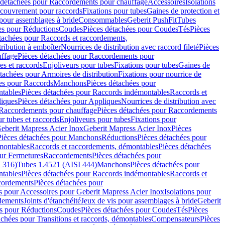
 détachées pour Raccordements pour chauffage
Accessoires
Isolations
couvrement pour raccords
Fixations pour tubes
Gaines de protection et
 pour assemblages à bride
Consommables
Geberit PushFit
Tubes
es pour Réductions
Coudes
Pièces détachées pour Coudes
Tés
Pièces
tachées pour Raccords et raccordements,
tribution à emboîter
Nourrices de distribution avec raccord fileté
Pièces
ffage
Pièces détachées pour Raccordements pour
s et raccords
Enjoliveurs pour tubes
Fixations pour tubes
Gaines de
tachées pour Armoires de distribution
Fixations pour nourrice de
es pour Raccords
Manchons
Pièces détachées pour
tables
Pièces détachées pour Raccords indémontables
Raccords et
iques
Pièces détachées pour Appliques
Nourrices de distribution avec
Raccordements pour chauffage
Pièces détachées pour Raccordements
 tubes et raccords
Enjoliveurs pour tubes
Fixations pour
eberit Mapress Acier Inox
Geberit Mapress Acier Inox
Pièces
Pièces détachées pour Manchons
Réductions
Pièces détachées pour
montables
Raccords et raccordements, démontables
Pièces détachées
ur Fermetures
Raccordements
Pièces détachées pour
 316)
Tubes 1.4521 (AISI 444)
Manchons
Pièces détachées pour
tables
Pièces détachées pour Raccords indémontables
Raccords et
ordements
Pièces détachées pour
s pour Accessoires pour Geberit Mapress Acier Inox
Isolations pour
rdements
Joints d'étanchéité
Jeux de vis pour assemblages à bride
Geberit
s pour Réductions
Coudes
Pièces détachées pour Coudes
Tés
Pièces
achées pour Transitions et raccords, démontables
Compensateurs
Pièces