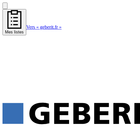
Vers « geberit.fr »
Mes listes