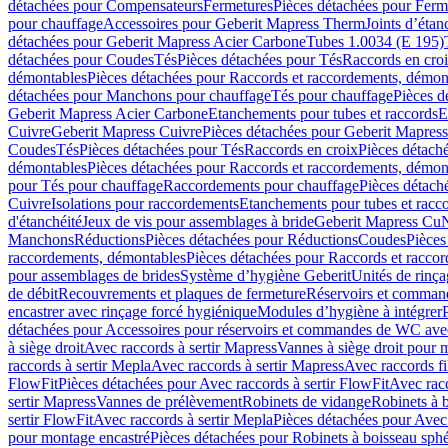
détachées pour Compensateurs
Fermetures
Pièces détachées pour Ferm
pour chauffage
Accessoires pour Geberit Mapress Therm
Joints d’étan
détachées pour Geberit Mapress Acier Carbone
Tubes 1.0034 (E 195)
détachées pour Coudes
Tés
Pièces détachées pour Tés
Raccords en cro
démontables
Pièces détachées pour Raccords et raccordements, démon
détachées pour Manchons pour chauffage
Tés pour chauffage
Pièces d
Geberit Mapress Acier Carbone
Etanchements pour tubes et raccords
E
Cuivre
Geberit Mapress Cuivre
Pièces détachées pour Geberit Mapres
Coudes
Tés
Pièces détachées pour Tés
Raccords en croix
Pièces détach
démontables
Pièces détachées pour Raccords et raccordements, démon
pour Tés pour chauffage
Raccordements pour chauffage
Pièces détach
Cuivre
Isolations pour raccordements
Etanchements pour tubes et racc
d'étanchéité
Jeux de vis pour assemblages à bride
Geberit Mapress Cu
Manchons
Réductions
Pièces détachées pour Réductions
Coudes
Pièces
raccordements, démontables
Pièces détachées pour Raccords et racco
pour assemblages de brides
Système d’hygiène Geberit
Unités de rinç
de débit
Recouvrements et plaques de fermeture
Réservoirs et comman
encastrer avec rinçage forcé hygiénique
Modules d’hygiène à intégrer
détachées pour Accessoires pour réservoirs et commandes de WC avec
à siège droit
Avec raccords à sertir Mapress
Vannes à siège droit pour 
raccords à sertir Mepla
Avec raccords à sertir Mapress
Avec raccords fi
FlowFit
Pièces détachées pour Avec raccords à sertir FlowFit
Avec racc
sertir Mapress
Vannes de prélèvement
Robinets de vidange
Robinets à 
sertir FlowFit
Avec raccords à sertir Mepla
Pièces détachées pour Avec 
pour montage encastré
Pièces détachées pour Robinets à boisseau sph