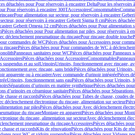
ces détachées pour Pour réservoirs à encastrer Delta
Pour les réservoirs 
our Pour réservoirs à encastrer 300T
Accessoires
Consommables
Command
rinçage
Pour alimentation sur secteur, pour réservoirs à encastrer Gebe
 secteur, pour réservoirs à encastrer Geberit Sigma 8 cm
Pièces détachées
encastrer Geberit Omega 12 cm
Pièces détachées pour Pour alimentation s
m
Pièces détachées pour Pour alimentation par piles, pour réservoirs à 
c déclenchement pneumatique du rinçage
Pour rinçage double touche
P
 pour commandes de WC
Pièces détachées pour Accessoires pour com
u rinçage
Pièces détachées pour Pour commandes de WC à déclencheme
onolith
Panneaux sanitaires pour WC
Pièces détachées pour Panneaux s
Accessoires
Pièces détachées pour Accessoires
Consommables
Panneaux 
s suspendus et au sol
Urinoirs
Urinoirs, fonctionnement avec rinçage, av
fonctionnement avec rinçage, sans bride
Pièces détachées pour Urinoirs,
ir apparente ou à encastrer
Avec commande d'urinoir intégrée
Pièces d
grée
Urinoirs, fonctionnement sans eau
Pièces détachées pour Urinoirs, 
noirs
Séparations d’urinoirs en matière synthétique
Pièces détachées pour
ons d’urinoirs en céramique sanitaire
Pièces détachées pour Séparations 
de chasse et raccords
Pièces détachées pour Tubes de chasse, coudes de 
c déclenchement électronique du rinçage, alimentation sur secteur
Pièc
limentation par piles
Pièces détachées pour Avec déclenchement électron
neumatique du rinçage
Montage en apparent
Pièces détachées pour Mont
tronique du rinçage, alimentation sur secteur
Avec déclenchement électr
clenchement pneumatique du rinçage
Accessoires
Pièces détachées pour
 chasse et raccords
Kits de rénovation
Pièces détachées pour Kits de ré
dages pour WC et vidoirs suspendus
Pièces détachées pour Vidages po