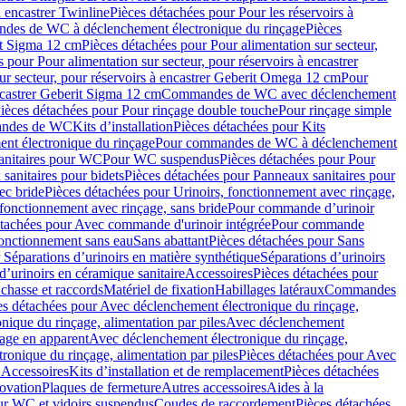
à encastrer Twinline
Pièces détachées pour Pour les réservoirs à
es de WC à déclenchement électronique du rinçage
Pièces
rit Sigma 12 cm
Pièces détachées pour Pour alimentation sur secteur,
 pour Pour alimentation sur secteur, pour réservoirs à encastrer
ur secteur, pour réservoirs à encastrer Geberit Omega 12 cm
Pour
encastrer Geberit Sigma 12 cm
Commandes de WC avec déclenchement
ièces détachées pour Pour rinçage double touche
Pour rinçage simple
mandes de WC
Kits d’installation
Pièces détachées pour Kits
nt électronique du rinçage
Pour commandes de WC à déclenchement
anitaires pour WC
Pour WC suspendus
Pièces détachées pour Pour
sanitaires pour bidets
Pièces détachées pour Panneaux sanitaires pour
ec bride
Pièces détachées pour Urinoirs, fonctionnement avec rinçage,
 fonctionnement avec rinçage, sans bride
Pour commande d’urinoir
étachées pour Avec commande d'urinoir intégrée
Pour commande
fonctionnement sans eau
Sans abattant
Pièces détachées pour Sans
 Séparations d’urinoirs en matière synthétique
Séparations d’urinoirs
d’urinoirs en céramique sanitaire
Accessoires
Pièces détachées pour
chasse et raccords
Matériel de fixation
Habillages latéraux
Commandes
es détachées pour Avec déclenchement électronique du rinçage,
ique du rinçage, alimentation par piles
Avec déclenchement
age en apparent
Avec déclenchement électronique du rinçage,
onique du rinçage, alimentation par piles
Pièces détachées pour Avec
 Accessoires
Kits d’installation et de remplacement
Pièces détachées
novation
Plaques de fermeture
Autres accessoires
Aides à la
ur WC et vidoirs suspendus
Coudes de raccordement
Pièces détachées