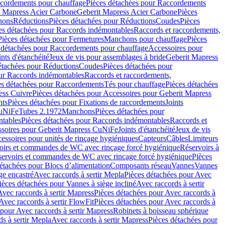
cordements pour chauffage
Pièces détachées pour Raccordements
t Mapress Acier Carbone
Geberit Mapress Acier Carbone
Pièces
hons
Réductions
Pièces détachées pour Réductions
Coudes
Pièces
es détachées pour Raccords indémontables
Raccords et raccordements,
Pièces détachées pour Fermetures
Manchons pour chauffage
Pièces
 détachées pour Raccordements pour chauffage
Accessoires pour
ints d'étanchéité
Jeux de vis pour assemblages à bride
Geberit Mapress
étachées pour Réductions
Coudes
Pièces détachées pour
ur Raccords indémontables
Raccords et raccordements,
es détachées pour Raccordements
Tés pour chauffage
Pièces détachées
ess Cuivre
Pièces détachées pour Accessoires pour Geberit Mapress
nts
Pièces détachées pour Fixations de raccordements
Joints
CuNiFe
Tubes 2.1972
Manchons
Pièces détachées pour
tables
Pièces détachées pour Raccords indémontables
Raccords et
soires pour Geberit Mapress CuNiFe
Joints d'étanchéité
Jeux de vis
essoires pour unités de rinçage hygiéniques
Capteurs
Câbles
Limiteurs
voirs et commandes de WC avec rinçage forcé hygiénique
Réservoirs à
éservoirs et commandes de WC avec rinçage forcé hygiénique
Pièces
étachées pour Blocs d’alimentation
Composants réseau
Vannes
Vannes
ge encastré
Avec raccords à sertir Mepla
Pièces détachées pour Avec
ièces détachées pour Vannes à siège incliné
Avec raccords à sertir
Avec raccords à sertir Mapress
Pièces détachées pour Avec raccords à
Avec raccords à sertir FlowFit
Pièces détachées pour Avec raccords à
 pour Avec raccords à sertir Mapress
Robinets à boisseau sphérique
s à sertir Mepla
Avec raccords à sertir Mapress
Pièces détachées pour