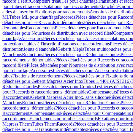
raccord à sertir
Compteurs d'eau
Tés pour chauffage
Transitions et rac
pour tubes et raccords
Isolations pour raccordements
Étanchéités pour t
aides à l'insertion
Fixations pour raccordements
Armoires de distributi
ML
Tubes ML pour chauffage
Raccords
Pièces détachées pour Raccor
détachées pour Tés
Raccords indémontables
Pièces détachées pour Ra
démontables
Raccordements
Pièces détachées pour Raccordements
Nou
détachées pour Nourrices de distribution avec raccord fileté
Compteurs
chauffage
Accessoires
Pièces détachées pour Accessoires
Isolations pou
protection et aides à l'insertion
Fixations de raccordements
Pièces déta
distribution
Joints d'étanchéité
Geberit Mepla
Tubes multicouches pour 
Manchons
Réductions
Pièces détachées pour Réductions
Coudes
Pièces
raccordements, démontables
Pièces détachées pour Raccords et racco
raccord fileté
Pièces détachées pour Nourrices de distribution avec racc
pour chauffage
Accessoires
Pièces détachées pour Accessoires
Isolatio
tubes
Fixations de raccordements
Pièces détachées pour Fixations de 
détachées pour Geberit Mapress Acier Inox
Tubes 1.4401 (AISI 316)
T
Réductions
Coudes
Pièces détachées pour Coudes
Tés
Pièces détachées
pour Raccords et raccordements, démontables
Compensateurs
Pièces 
Raccordements
Geberit Mapress Acier Inox, sans silicone
Pièces détac
Manchons
Réductions
Pièces détachées pour Réductions
Coudes
Pièces
raccordements, démontables
Pièces détachées pour Raccords et racco
Raccordements
Compensateurs
Pièces détachées pour Compensateurs
T
raccordements
Etanchements pour tubes et raccords
Fixations pour tub
Mapress Therm
Tubes Therm
Raccords
Pièces détachées pour Raccord
détachées pour Tés
Transitions indémontables
Pièces détachées pour T