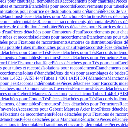
cords pour chauffage, démontables
Raccordements pour chauffage
Pièces
ubes et raccords
Étanchéités pour raccords
Recouvrements pour tubes
Re
on
Fixations pour nourrice de distribution
Joints d’étanchéité
Packs de vis
ds
Manchons
Pièces détachées pour Manchons
Réductions
Pièces détaché
ccords indémontables
Raccords et raccordements, démontables
Pièces dé
rrices de distribution à emboîter
Pièces détachées pour Nourrices de dis
 d'eau
Pièces détachées pour Compteurs d'eau
Raccordements pour chau
r tubes et raccords
Isolations pour raccordements
Etanchements pour tube
chées pour Fixations de raccordements
Armoires de distribution
Pièces dé
eau potable
Tubes multicouches pour chauffage
Raccords
Pièces détaché
 détachées pour Coudes
Tés
Pièces détachées pour Tés
Raccords indémon
rdements, démontables
Fermetures
Pièces détachées pour Fermetures
Appl
ord fileté
Tés pour chauffage
Pièces détachées pour Tés pour chauffage
ns pour tubes et raccords
Isolations pour raccordements
Etanchements pour
raccordements
Joints d'étanchéité
Jeux de vis pour assemblages de brides
G
ubes 1.4521 (AISI 444)
Tubes 1.4301 (AISI 304)
Mamelons
Manchons
 pour Tés
Raccords indémontables
Pièces détachées pour Raccords indé
détachées pour Compensateurs
Traversées
Fermetures
Pièces détachées po
hées pour Geberit Mapress Acier Inox, sans silicone
Tubes 1.4401 (AISI
 détachées pour Coudes
Tés
Pièces détachées pour Tés
Raccords indémon
rdements, démontables
Fermetures
Pièces détachées pour Fermetures
Racc
raversées
Accessoires pour Geberit Mapress Acier Inox
Pièces détachée
es
Fixations de raccordements
Pièces détachées pour Fixations de racco
s
Manchons
Pièces détachées pour Manchons
Réductions
Pièces détachée
ransitions indémontables
Transitions et raccords, démontables
Pièces dét