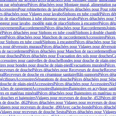
on par générateur
Pièces détachées pour Montage mural, alimentation pa
Accessoires
Pour robinetteries de lavabo
Pièces détachées pour Pour robi
es détachées pour Vidages pour lavabo
Siphons en tube coudé
Pièces dé
in de place
Siphons à tube plongeur pour lavabo
Pièces détachées pour 
ongeur pour lavabo, modèle gain de place
Siphons à encastrer
Pièces dét
ouvrements
Raccordements
Pièces détachées pour Raccordements
Joints
dé
Pièces détachées pour Siphons en tube coudé
Siphons à double chamb
ent
Pièces détachées pour Manchon de raccordement
Accessoires
Pièces
our Siphons en tube coudé
Siphons à encastrer
Pièces détachées pour Sip
s pour déversoirs muraux
Pièces détachées pour Vidages pour déversoi
 de raccordement
Pièces détachées pour Manchon de raccordement
Bon
pour douches
Pièces détachées pour Évacuation des sols pour douches
Ca
ccessoires pour canivelles de douche
Bondes pour douche de plain-pie
ires pour bondes pour douche de plain-pied
Evacuations murales
Pièces
eceveurs de douche
Pièces détachées pour Receveurs de douche
Receve
ral
Receveurs de douche en céramique sanitaire
Bâti-supports
Pièces dét
pécifiques
Accessoires
Séparations de douche
Pièces détachées pour Sép
 douche de plain-pied
Accessoires
Pièces détachées pour Accessoires
Nic
Niches de rangement
Accessoires
Baignoires
Baignoires en acrylique sanit
res en matériau minéral
Pièces détachées pour Baignoires en matériau m
douches et baignoires
Vidages pour receveurs de douche, d52
Pièces dé
s de douche, d62
Pièces détachées pour Vidages pour receveurs de dou
Vidages pour receveurs de douche, d90
Avec cache-bonde
Pièces détach
Vidages pour receveurs de douche Sestra
Pièces détachées pour Vidages