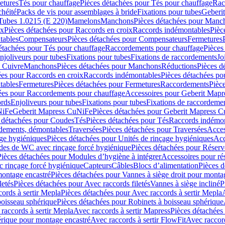
etures
Tés pour chauffage
Pièces détachées pour Tés pour chauffage
Rac
chéité
Packs de vis pour assemblages à bride
Fixations pour tubes
Geberi
Tubes 1.0215 (E 220)
Mamelons
Manchons
Pièces détachées pour Manc
ix
Pièces détachées pour Raccords en croix
Raccords indémontables
Pièc
tables
Compensateurs
Pièces détachées pour Compensateurs
Fermetures
étachées pour Tés pour chauffage
Raccordements pour chauffage
Pièces
njoliveurs pour tubes
Fixations pour tubes
Fixations de raccordements
Jo
s Cuivre
Manchons
Pièces détachées pour Manchons
Réductions
Pièces d
ées pour Raccords en croix
Raccords indémontables
Pièces détachées po
tables
Fermetures
Pièces détachées pour Fermetures
Raccordements
Pièc
ées pour Raccordements pour chauffage
Accessoires pour Geberit Mapr
ords
Enjoliveurs pour tubes
Fixations pour tubes
Fixations de raccordeme
NiFe
Geberit Mapress CuNiFe
Pièces détachées pour Geberit Mapress 
 détachées pour Coudes
Tés
Pièces détachées pour Tés
Raccords indémon
rdements, démontables
Traversées
Pièces détachées pour Traversées
Acces
age hygiéniques
Pièces détachées pour Unités de rinçage hygiéniques
Acc
des de WC avec rinçage forcé hygiénique
Pièces détachées pour Réser
Pièces détachées pour Modules d’hygiène à intégrer
Accessoires pour r
 rinçage forcé hygiénique
Capteurs
Câbles
Blocs d’alimentation
Pièces d
montage encastré
Pièces détachées pour Vannes à siège droit pour monta
letés
Pièces détachées pour Avec raccords filetés
Vannes à siège incliné
P
ords à sertir Mepla
Pièces détachées pour Avec raccords à sertir Mepla
boisseau sphérique
Pièces détachées pour Robinets à boisseau sphérique
raccords à sertir Mepla
Avec raccords à sertir Mapress
Pièces détachées
érique pour montage encastré
Avec raccords à sertir FlowFit
Avec raccord