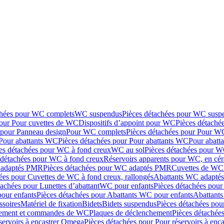
chées pour WC complets
WC suspendus
Pièces détachées pour WC susp
pour Pour cuvettes de WC
Dispositifs d’appoint pour WC
Pièces détaché
 pour Panneau design
Pour WC complets
Pièces détachées pour Pour W
Pour abattants WC
Pièces détachées pour Pour abattants WC
Pour abatt
es détachées pour WC à fond creux
WC au sol
Pièces détachées pour W
 détachées pour WC à fond creux
Réservoirs apparents pour WC, en cér
adaptés PMR
Pièces détachées pour WC adaptés PMR
Cuvettes de WC 
ées pour Cuvettes de WC à fond creux, rallongés
Abattants WC adapt
tachées pour Lunettes d’abattant
WC pour enfants
Pièces détachées pou
our enfants
Pièces détachées pour Abattants WC pour enfants
Abattant
ssoires
Matériel de fixation
Bidets
Bidets suspendus
Pièces détachées pou
hement et commandes de WC
Plaques de déclenchement
Pièces détachée
servoirs à encastrer Omega
Pièces détachées pour Pour réservoirs à enc