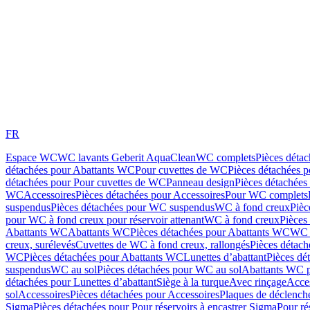
FR
Espace WC
WC lavants Geberit AquaClean
WC complets
Pièces déta
détachées pour Abattants WC
Pour cuvettes de WC
Pièces détachées 
détachées pour Pour cuvettes de WC
Panneau design
Pièces détachées
WC
Accessoires
Pièces détachées pour Accessoires
Pour WC complets
suspendus
Pièces détachées pour WC suspendus
WC à fond creux
Pièc
pour WC à fond creux pour réservoir attenant
WC à fond creux
Pièces
Abattants WC
Abattants WC
Pièces détachées pour Abattants WC
WC 
creux, surélevés
Cuvettes de WC à fond creux, rallongés
Pièces détach
WC
Pièces détachées pour Abattants WC
Lunettes d’abattant
Pièces dé
suspendus
WC au sol
Pièces détachées pour WC au sol
Abattants WC p
détachées pour Lunettes d’abattant
Siège à la turque
Avec rinçage
Acce
sol
Accessoires
Pièces détachées pour Accessoires
Plaques de déclenc
Sigma
Pièces détachées pour Pour réservoirs à encastrer Sigma
Pour ré