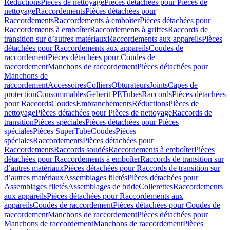
Réductions
Pièces de nettoyage
Pièces détachées pour Pièces de
nettoyage
Raccordements
Pièces détachées pour
Raccordements
Raccordements à emboîter
Pièces détachées pour
Raccordements à emboîter
Raccordements à griffes
Raccords de
transition sur d’autres matériaux
Raccordements aux appareils
Pièces
détachées pour Raccordements aux appareils
Coudes de
raccordement
Pièces détachées pour Coudes de
raccordement
Manchons de raccordement
Pièces détachées pour
Manchons de
raccordement
Accessoires
Colliers
Obturateurs
Joints
Capes de
protection
Consommables
Geberit PE
Tubes
Raccords
Pièces détachées
pour Raccords
Coudes
Embranchements
Réductions
Pièces de
nettoyage
Pièces détachées pour Pièces de nettoyage
Raccords de
transition
Pièces spéciales
Pièces détachées pour Pièces
spéciales
Pièces SuperTube
Coudes
Pièces
spéciales
Raccordements
Pièces détachées pour
Raccordements
Raccords soudés
Raccordements à emboîter
Pièces
détachées pour Raccordements à emboîter
Raccords de transition sur
d’autres matériaux
Pièces détachées pour Raccords de transition sur
d’autres matériaux
Assemblages filetés
Pièces détachées pour
Assemblages filetés
Assemblages de bride
Collerettes
Raccordements
aux appareils
Pièces détachées pour Raccordements aux
appareils
Coudes de raccordement
Pièces détachées pour Coudes de
raccordement
Manchons de raccordement
Pièces détachées pour
Manchons de raccordement
Manchons de raccordement
Pièces