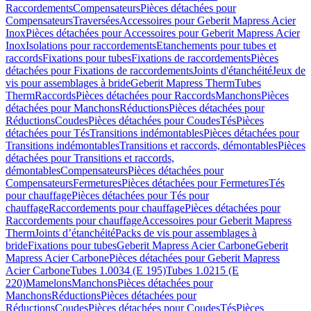
Raccordements
Compensateurs
Pièces détachées pour
Compensateurs
Traversées
Accessoires pour Geberit Mapress Acier
Inox
Pièces détachées pour Accessoires pour Geberit Mapress Acier
Inox
Isolations pour raccordements
Etanchements pour tubes et
raccords
Fixations pour tubes
Fixations de raccordements
Pièces
détachées pour Fixations de raccordements
Joints d'étanchéité
Jeux de
vis pour assemblages à bride
Geberit Mapress Therm
Tubes
Therm
Raccords
Pièces détachées pour Raccords
Manchons
Pièces
détachées pour Manchons
Réductions
Pièces détachées pour
Réductions
Coudes
Pièces détachées pour Coudes
Tés
Pièces
détachées pour Tés
Transitions indémontables
Pièces détachées pour
Transitions indémontables
Transitions et raccords, démontables
Pièces
détachées pour Transitions et raccords,
démontables
Compensateurs
Pièces détachées pour
Compensateurs
Fermetures
Pièces détachées pour Fermetures
Tés
pour chauffage
Pièces détachées pour Tés pour
chauffage
Raccordements pour chauffage
Pièces détachées pour
Raccordements pour chauffage
Accessoires pour Geberit Mapress
Therm
Joints d’étanchéité
Packs de vis pour assemblages à
bride
Fixations pour tubes
Geberit Mapress Acier Carbone
Geberit
Mapress Acier Carbone
Pièces détachées pour Geberit Mapress
Acier Carbone
Tubes 1.0034 (E 195)
Tubes 1.0215 (E
220)
Mamelons
Manchons
Pièces détachées pour
Manchons
Réductions
Pièces détachées pour
Réductions
Coudes
Pièces détachées pour Coudes
Tés
Pièces