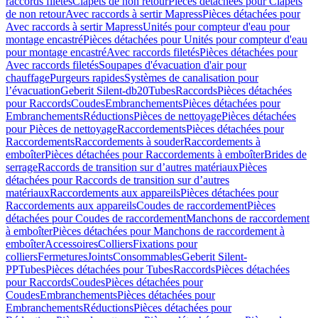
raccords filetés
Clapets de non retour
Pièces détachées pour Clapets
de non retour
Avec raccords à sertir Mapress
Pièces détachées pour
Avec raccords à sertir Mapress
Unités pour compteur d'eau pour
montage encastré
Pièces détachées pour Unités pour compteur d'eau
pour montage encastré
Avec raccords filetés
Pièces détachées pour
Avec raccords filetés
Soupapes d'évacuation d'air pour
chauffage
Purgeurs rapides
Systèmes de canalisation pour
l’évacuation
Geberit Silent-db20
Tubes
Raccords
Pièces détachées
pour Raccords
Coudes
Embranchements
Pièces détachées pour
Embranchements
Réductions
Pièces de nettoyage
Pièces détachées
pour Pièces de nettoyage
Raccordements
Pièces détachées pour
Raccordements
Raccordements à souder
Raccordements à
emboîter
Pièces détachées pour Raccordements à emboîter
Brides de
serrage
Raccords de transition sur d’autres matériaux
Pièces
détachées pour Raccords de transition sur d’autres
matériaux
Raccordements aux appareils
Pièces détachées pour
Raccordements aux appareils
Coudes de raccordement
Pièces
détachées pour Coudes de raccordement
Manchons de raccordement
à emboîter
Pièces détachées pour Manchons de raccordement à
emboîter
Accessoires
Colliers
Fixations pour
colliers
Fermetures
Joints
Consommables
Geberit Silent-
PP
Tubes
Pièces détachées pour Tubes
Raccords
Pièces détachées
pour Raccords
Coudes
Pièces détachées pour
Coudes
Embranchements
Pièces détachées pour
Embranchements
Réductions
Pièces détachées pour