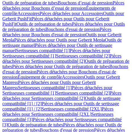
Outils de préparation de tubes
Bouchons d’essai de pression
Pièces
détachées pour Bouchons d’essai de pression
Équipements de
contrôle
Accessoires
Pièces détachées pour Accessoires
Outils pour
Geberit PushFit
Pièces détachées pour Outils pour Geberit
PushFit
Outils de préparation de tubes
Pièces détachées pour Outils
de préparation de tubes
Bouchons d'essai de pression
Pièces
détachées pour Bouchons d'essai de pression
Outils pour Geberit
Mepla
Pièces détachées pour Outils pour Geberit Mepla
Outils de
sertissage manuel
Pièces détachées pour Outils de sertissage
manuel
Sertisseuses compatibilité [1]
Pièces détachées pour
Sertisseuses compatibilité [1]
Sertisseuses compatibilité [2]
Pièces
détachées pour Sertisseuses compatibilité [2]
Outils de préparation de
tubes
Pièces détachées pour Outils de préparation de tubes
Bouchons
d'essai de pression
Pièces détachées pour Bouchons d'essai de
pression
Équipement de contrôle
Accessoires
Outils pour Geberit
Mapress
Pièces détachées pour Outils pour Geberit
Mapress
Sertisseuses compatibilité [1]
Pièces détachées pour
Sertisseuses compatibilité [1]
Sertisseuses compatibilité [2]
Pièces
détachées pour Sertisseuses compatibilité [2]
Outils de sertissage
compatibilité [1] / [2]
Pièces détachées pour Outils de sertissage
compatibilité [1] / [2]
Sertisseuses compatibilité [2XL]
Pièces
détachées pour Sertisseuses compatibilité [2XL]
Sertisseuses
compatibilité [3]
Pièces détachées pour Sertisseuses compatibilité
[3]
Outils de préparation de tubes
Pièces détachées pour Outils de
préparation de tubes
Bouchons d'essai de pression
Pièces détachées