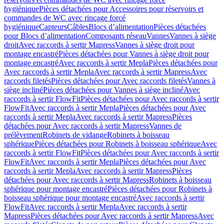
hygiénique
Pièces détachées pour Accessoires pour réservoirs et
commandes de WC avec rinçage forcé
hygiénique
Capteurs
Câbles
Blocs d’alimentation
Pièces détachées
pour Blocs d’alimentation
Composants réseau
Vannes
Vannes à siège
droit
Avec raccords à sertir Mapress
Vannes à siège droit pour
montage encastré
Pièces détachées pour Vannes à siège droit pour
montage encastré
Avec raccords à sertir Mepla
Pièces détachées pour
Avec raccords à sertir Mepla
Avec raccords à sertir Mapress
Avec
raccords filetés
Pièces détachées pour Avec raccords filetés
Vannes à
siège incliné
Pièces détachées pour Vannes à siège incliné
Avec
raccords à sertir FlowFit
Pièces détachées pour Avec raccords à sertir
FlowFit
Avec raccords à sertir Mepla
Pièces détachées pour Avec
raccords à sertir Mepla
Avec raccords à sertir Mapress
Pièces
détachées pour Avec raccords à sertir Mapress
Vannes de
prélèvement
Robinets de vidange
Robinets à boisseau
sphérique
Pièces détachées pour Robinets à boisseau sphérique
Avec
raccords à sertir FlowFit
Pièces détachées pour Avec raccords à sertir
FlowFit
Avec raccords à sertir Mepla
Pièces détachées pour Avec
raccords à sertir Mepla
Avec raccords à sertir Mapress
Pièces
détachées pour Avec raccords à sertir Mapress
Robinets à boisseau
sphérique pour montage encastré
Pièces détachées pour Robinets à
boisseau sphérique pour montage encastré
Avec raccords à sertir
FlowFit
Avec raccords à sertir Mepla
Avec raccords à sertir
Mapress
Pièces détachées pour Avec raccords à sertir Mapress
Avec