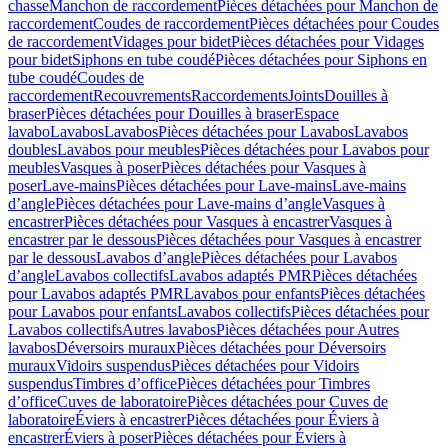
chasse
Manchon de raccordement
Pièces détachées pour Manchon de
raccordement
Coudes de raccordement
Pièces détachées pour Coudes
de raccordement
Vidages pour bidet
Pièces détachées pour Vidages
pour bidet
Siphons en tube coudé
Pièces détachées pour Siphons en
tube coudé
Coudes de
raccordement
Recouvrements
Raccordements
Joints
Douilles à
braser
Pièces détachées pour Douilles à braser
Espace
lavabo
Lavabos
Lavabos
Pièces détachées pour Lavabos
Lavabos
doubles
Lavabos pour meubles
Pièces détachées pour Lavabos pour
meubles
Vasques à poser
Pièces détachées pour Vasques à
poser
Lave-mains
Pièces détachées pour Lave-mains
Lave-mains
d’angle
Pièces détachées pour Lave-mains d’angle
Vasques à
encastrer
Pièces détachées pour Vasques à encastrer
Vasques à
encastrer par le dessous
Pièces détachées pour Vasques à encastrer
par le dessous
Lavabos d’angle
Pièces détachées pour Lavabos
d’angle
Lavabos collectifs
Lavabos adaptés PMR
Pièces détachées
pour Lavabos adaptés PMR
Lavabos pour enfants
Pièces détachées
pour Lavabos pour enfants
Lavabos collectifs
Pièces détachées pour
Lavabos collectifs
Autres lavabos
Pièces détachées pour Autres
lavabos
Déversoirs muraux
Pièces détachées pour Déversoirs
muraux
Vidoirs suspendus
Pièces détachées pour Vidoirs
suspendus
Timbres dʼoffice
Pièces détachées pour Timbres
dʼoffice
Cuves de laboratoire
Pièces détachées pour Cuves de
laboratoire
Éviers à encastrer
Pièces détachées pour Éviers à
encastrer
Éviers à poser
Pièces détachées pour Éviers à