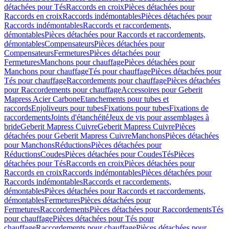
détachées pour Tés
Raccords en croix
Pièces détachées pour
Raccords en croix
Raccords indémontables
Pièces détachées pour
Raccords indémontables
Raccords et raccordements,
démontables
Pièces détachées pour Raccords et raccordements,
démontables
Compensateurs
Pièces détachées pour
Compensateurs
Fermetures
Pièces détachées pour
Fermetures
Manchons pour chauffage
Pièces détachées pour
Manchons pour chauffage
Tés pour chauffage
Pièces détachées pour
Tés pour chauffage
Raccordements pour chauffage
Pièces détachées
pour Raccordements pour chauffage
Accessoires pour Geberit
Mapress Acier Carbone
Etanchements pour tubes et
raccords
Enjoliveurs pour tubes
Fixations pour tubes
Fixations de
raccordements
Joints d'étanchéité
Jeux de vis pour assemblages à
bride
Geberit Mapress Cuivre
Geberit Mapress Cuivre
Pièces
détachées pour Geberit Mapress Cuivre
Manchons
Pièces détachées
pour Manchons
Réductions
Pièces détachées pour
Réductions
Coudes
Pièces détachées pour Coudes
Tés
Pièces
détachées pour Tés
Raccords en croix
Pièces détachées pour
Raccords en croix
Raccords indémontables
Pièces détachées pour
Raccords indémontables
Raccords et raccordements,
démontables
Pièces détachées pour Raccords et raccordements,
démontables
Fermetures
Pièces détachées pour
Fermetures
Raccordements
Pièces détachées pour Raccordements
Tés
pour chauffage
Pièces détachées pour Tés pour
chauffage
Raccordements pour chauffage
Pièces détachées pour