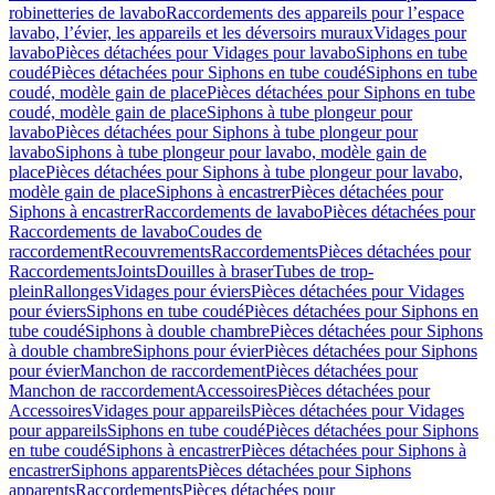
robinetteries de lavabo
Raccordements des appareils pour l’espace
lavabo, l’évier, les appareils et les déversoirs muraux
Vidages pour
lavabo
Pièces détachées pour Vidages pour lavabo
Siphons en tube
coudé
Pièces détachées pour Siphons en tube coudé
Siphons en tube
coudé, modèle gain de place
Pièces détachées pour Siphons en tube
coudé, modèle gain de place
Siphons à tube plongeur pour
lavabo
Pièces détachées pour Siphons à tube plongeur pour
lavabo
Siphons à tube plongeur pour lavabo, modèle gain de
place
Pièces détachées pour Siphons à tube plongeur pour lavabo,
modèle gain de place
Siphons à encastrer
Pièces détachées pour
Siphons à encastrer
Raccordements de lavabo
Pièces détachées pour
Raccordements de lavabo
Coudes de
raccordement
Recouvrements
Raccordements
Pièces détachées pour
Raccordements
Joints
Douilles à braser
Tubes de trop-
plein
Rallonges
Vidages pour éviers
Pièces détachées pour Vidages
pour éviers
Siphons en tube coudé
Pièces détachées pour Siphons en
tube coudé
Siphons à double chambre
Pièces détachées pour Siphons
à double chambre
Siphons pour évier
Pièces détachées pour Siphons
pour évier
Manchon de raccordement
Pièces détachées pour
Manchon de raccordement
Accessoires
Pièces détachées pour
Accessoires
Vidages pour appareils
Pièces détachées pour Vidages
pour appareils
Siphons en tube coudé
Pièces détachées pour Siphons
en tube coudé
Siphons à encastrer
Pièces détachées pour Siphons à
encastrer
Siphons apparents
Pièces détachées pour Siphons
apparents
Raccordements
Pièces détachées pour