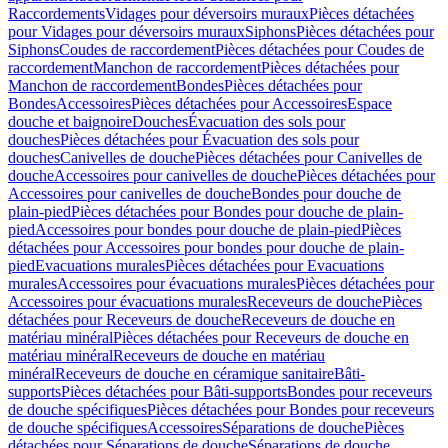
Raccordements
Vidages pour déversoirs muraux
Pièces détachées
pour Vidages pour déversoirs muraux
Siphons
Pièces détachées pour
Siphons
Coudes de raccordement
Pièces détachées pour Coudes de
raccordement
Manchon de raccordement
Pièces détachées pour
Manchon de raccordement
Bondes
Pièces détachées pour
Bondes
Accessoires
Pièces détachées pour Accessoires
Espace
douche et baignoire
Douches
Évacuation des sols pour
douches
Pièces détachées pour Évacuation des sols pour
douches
Canivelles de douche
Pièces détachées pour Canivelles de
douche
Accessoires pour canivelles de douche
Pièces détachées pour
Accessoires pour canivelles de douche
Bondes pour douche de
plain-pied
Pièces détachées pour Bondes pour douche de plain-
pied
Accessoires pour bondes pour douche de plain-pied
Pièces
détachées pour Accessoires pour bondes pour douche de plain-
pied
Evacuations murales
Pièces détachées pour Evacuations
murales
Accessoires pour évacuations murales
Pièces détachées pour
Accessoires pour évacuations murales
Receveurs de douche
Pièces
détachées pour Receveurs de douche
Receveurs de douche en
matériau minéral
Pièces détachées pour Receveurs de douche en
matériau minéral
Receveurs de douche en matériau
minéral
Receveurs de douche en céramique sanitaire
Bâti-
supports
Pièces détachées pour Bâti-supports
Bondes pour receveurs
de douche spécifiques
Pièces détachées pour Bondes pour receveurs
de douche spécifiques
Accessoires
Séparations de douche
Pièces
détachées pour Séparations de douche
Séparations de douche