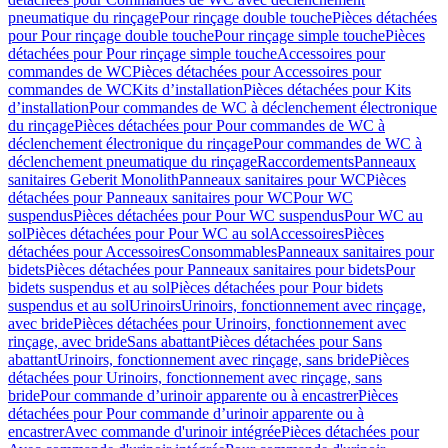
pneumatique du rinçage
Pour rinçage double touche
Pièces détachées
pour Pour rinçage double touche
Pour rinçage simple touche
Pièces
détachées pour Pour rinçage simple touche
Accessoires pour
commandes de WC
Pièces détachées pour Accessoires pour
commandes de WC
Kits d’installation
Pièces détachées pour Kits
d’installation
Pour commandes de WC à déclenchement électronique
du rinçage
Pièces détachées pour Pour commandes de WC à
déclenchement électronique du rinçage
Pour commandes de WC à
déclenchement pneumatique du rinçage
Raccordements
Panneaux
sanitaires Geberit Monolith
Panneaux sanitaires pour WC
Pièces
détachées pour Panneaux sanitaires pour WC
Pour WC
suspendus
Pièces détachées pour Pour WC suspendus
Pour WC au
sol
Pièces détachées pour Pour WC au sol
Accessoires
Pièces
détachées pour Accessoires
Consommables
Panneaux sanitaires pour
bidets
Pièces détachées pour Panneaux sanitaires pour bidets
Pour
bidets suspendus et au sol
Pièces détachées pour Pour bidets
suspendus et au sol
Urinoirs
Urinoirs, fonctionnement avec rinçage,
avec bride
Pièces détachées pour Urinoirs, fonctionnement avec
rinçage, avec bride
Sans abattant
Pièces détachées pour Sans
abattant
Urinoirs, fonctionnement avec rinçage, sans bride
Pièces
détachées pour Urinoirs, fonctionnement avec rinçage, sans
bride
Pour commande d’urinoir apparente ou à encastrer
Pièces
détachées pour Pour commande d’urinoir apparente ou à
encastrer
Avec commande d'urinoir intégrée
Pièces détachées pour