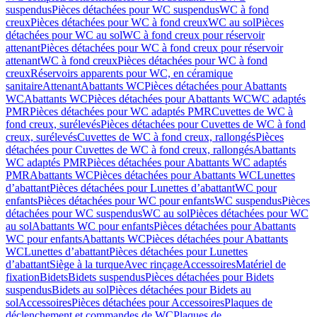
suspendus
Pièces détachées pour WC suspendus
WC à fond
creux
Pièces détachées pour WC à fond creux
WC au sol
Pièces
détachées pour WC au sol
WC à fond creux pour réservoir
attenant
Pièces détachées pour WC à fond creux pour réservoir
attenant
WC à fond creux
Pièces détachées pour WC à fond
creux
Réservoirs apparents pour WC, en céramique
sanitaire
Attenant
Abattants WC
Pièces détachées pour Abattants
WC
Abattants WC
Pièces détachées pour Abattants WC
WC adaptés
PMR
Pièces détachées pour WC adaptés PMR
Cuvettes de WC à
fond creux, surélevés
Pièces détachées pour Cuvettes de WC à fond
creux, surélevés
Cuvettes de WC à fond creux, rallongés
Pièces
détachées pour Cuvettes de WC à fond creux, rallongés
Abattants
WC adaptés PMR
Pièces détachées pour Abattants WC adaptés
PMR
Abattants WC
Pièces détachées pour Abattants WC
Lunettes
d’abattant
Pièces détachées pour Lunettes d’abattant
WC pour
enfants
Pièces détachées pour WC pour enfants
WC suspendus
Pièces
détachées pour WC suspendus
WC au sol
Pièces détachées pour WC
au sol
Abattants WC pour enfants
Pièces détachées pour Abattants
WC pour enfants
Abattants WC
Pièces détachées pour Abattants
WC
Lunettes d’abattant
Pièces détachées pour Lunettes
d’abattant
Siège à la turque
Avec rinçage
Accessoires
Matériel de
fixation
Bidets
Bidets suspendus
Pièces détachées pour Bidets
suspendus
Bidets au sol
Pièces détachées pour Bidets au
sol
Accessoires
Pièces détachées pour Accessoires
Plaques de
déclenchement et commandes de WC
Plaques de