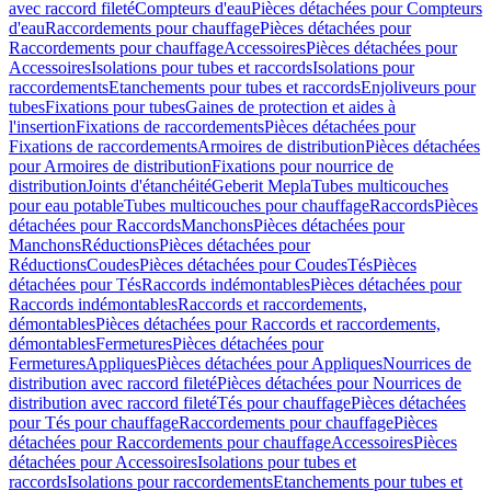
avec raccord fileté
Compteurs d'eau
Pièces détachées pour Compteurs
d'eau
Raccordements pour chauffage
Pièces détachées pour
Raccordements pour chauffage
Accessoires
Pièces détachées pour
Accessoires
Isolations pour tubes et raccords
Isolations pour
raccordements
Etanchements pour tubes et raccords
Enjoliveurs pour
tubes
Fixations pour tubes
Gaines de protection et aides à
l'insertion
Fixations de raccordements
Pièces détachées pour
Fixations de raccordements
Armoires de distribution
Pièces détachées
pour Armoires de distribution
Fixations pour nourrice de
distribution
Joints d'étanchéité
Geberit Mepla
Tubes multicouches
pour eau potable
Tubes multicouches pour chauffage
Raccords
Pièces
détachées pour Raccords
Manchons
Pièces détachées pour
Manchons
Réductions
Pièces détachées pour
Réductions
Coudes
Pièces détachées pour Coudes
Tés
Pièces
détachées pour Tés
Raccords indémontables
Pièces détachées pour
Raccords indémontables
Raccords et raccordements,
démontables
Pièces détachées pour Raccords et raccordements,
démontables
Fermetures
Pièces détachées pour
Fermetures
Appliques
Pièces détachées pour Appliques
Nourrices de
distribution avec raccord fileté
Pièces détachées pour Nourrices de
distribution avec raccord fileté
Tés pour chauffage
Pièces détachées
pour Tés pour chauffage
Raccordements pour chauffage
Pièces
détachées pour Raccordements pour chauffage
Accessoires
Pièces
détachées pour Accessoires
Isolations pour tubes et
raccords
Isolations pour raccordements
Etanchements pour tubes et