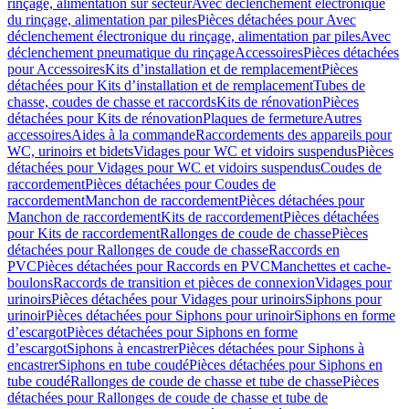
rinçage, alimentation sur secteur
Avec déclenchement électronique
du rinçage, alimentation par piles
Pièces détachées pour Avec
déclenchement électronique du rinçage, alimentation par piles
Avec
déclenchement pneumatique du rinçage
Accessoires
Pièces détachées
pour Accessoires
Kits d’installation et de remplacement
Pièces
détachées pour Kits d’installation et de remplacement
Tubes de
chasse, coudes de chasse et raccords
Kits de rénovation
Pièces
détachées pour Kits de rénovation
Plaques de fermeture
Autres
accessoires
Aides à la commande
Raccordements des appareils pour
WC, urinoirs et bidets
Vidages pour WC et vidoirs suspendus
Pièces
détachées pour Vidages pour WC et vidoirs suspendus
Coudes de
raccordement
Pièces détachées pour Coudes de
raccordement
Manchon de raccordement
Pièces détachées pour
Manchon de raccordement
Kits de raccordement
Pièces détachées
pour Kits de raccordement
Rallonges de coude de chasse
Pièces
détachées pour Rallonges de coude de chasse
Raccords en
PVC
Pièces détachées pour Raccords en PVC
Manchettes et cache-
boulons
Raccords de transition et pièces de connexion
Vidages pour
urinoirs
Pièces détachées pour Vidages pour urinoirs
Siphons pour
urinoir
Pièces détachées pour Siphons pour urinoir
Siphons en forme
d’escargot
Pièces détachées pour Siphons en forme
d’escargot
Siphons à encastrer
Pièces détachées pour Siphons à
encastrer
Siphons en tube coudé
Pièces détachées pour Siphons en
tube coudé
Rallonges de coude de chasse et tube de chasse
Pièces
détachées pour Rallonges de coude de chasse et tube de