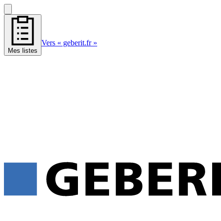
Vers « geberit.fr »
Mes listes