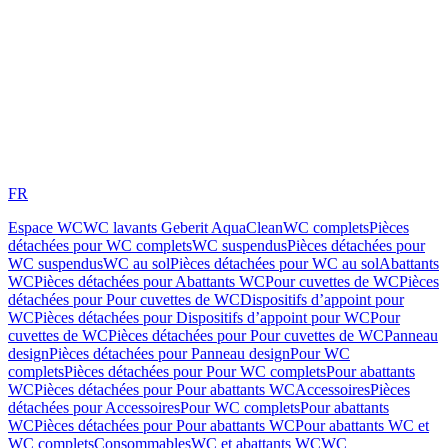
FR
Espace WC
WC lavants Geberit AquaClean
WC complets
Pièces
détachées pour WC complets
WC suspendus
Pièces détachées pour
WC suspendus
WC au sol
Pièces détachées pour WC au sol
Abattants
WC
Pièces détachées pour Abattants WC
Pour cuvettes de WC
Pièces
détachées pour Pour cuvettes de WC
Dispositifs d’appoint pour
WC
Pièces détachées pour Dispositifs d’appoint pour WC
Pour
cuvettes de WC
Pièces détachées pour Pour cuvettes de WC
Panneau
design
Pièces détachées pour Panneau design
Pour WC
complets
Pièces détachées pour Pour WC complets
Pour abattants
WC
Pièces détachées pour Pour abattants WC
Accessoires
Pièces
détachées pour Accessoires
Pour WC complets
Pour abattants
WC
Pièces détachées pour Pour abattants WC
Pour abattants WC et
WC complets
Consommables
WC et abattants WC
WC