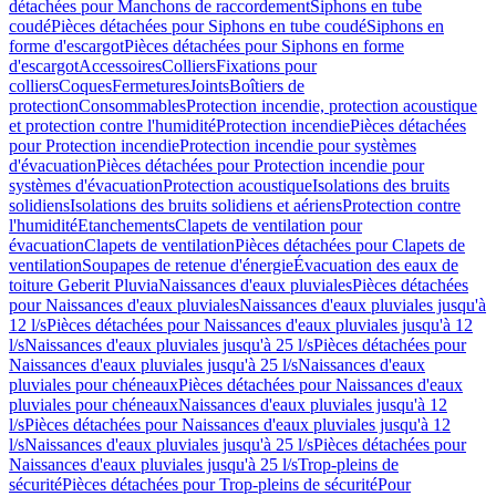
détachées pour Manchons de raccordement
Siphons en tube
coudé
Pièces détachées pour Siphons en tube coudé
Siphons en
forme d'escargot
Pièces détachées pour Siphons en forme
d'escargot
Accessoires
Colliers
Fixations pour
colliers
Coques
Fermetures
Joints
Boîtiers de
protection
Consommables
Protection incendie, protection acoustique
et protection contre l'humidité
Protection incendie
Pièces détachées
pour Protection incendie
Protection incendie pour systèmes
d'évacuation
Pièces détachées pour Protection incendie pour
systèmes d'évacuation
Protection acoustique
Isolations des bruits
solidiens
Isolations des bruits solidiens et aériens
Protection contre
l'humidité
Etanchements
Clapets de ventilation pour
évacuation
Clapets de ventilation
Pièces détachées pour Clapets de
ventilation
Soupapes de retenue d'énergie
Évacuation des eaux de
toiture Geberit Pluvia
Naissances d'eaux pluviales
Pièces détachées
pour Naissances d'eaux pluviales
Naissances d'eaux pluviales jusqu'à
12 l/s
Pièces détachées pour Naissances d'eaux pluviales jusqu'à 12
l/s
Naissances d'eaux pluviales jusqu'à 25 l/s
Pièces détachées pour
Naissances d'eaux pluviales jusqu'à 25 l/s
Naissances d'eaux
pluviales pour chéneaux
Pièces détachées pour Naissances d'eaux
pluviales pour chéneaux
Naissances d'eaux pluviales jusqu'à 12
l/s
Pièces détachées pour Naissances d'eaux pluviales jusqu'à 12
l/s
Naissances d'eaux pluviales jusqu'à 25 l/s
Pièces détachées pour
Naissances d'eaux pluviales jusqu'à 25 l/s
Trop-pleins de
sécurité
Pièces détachées pour Trop-pleins de sécurité
Pour