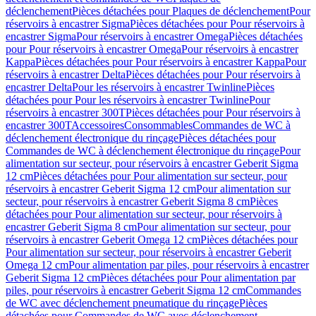
déclenchement
Pièces détachées pour Plaques de déclenchement
Pour
réservoirs à encastrer Sigma
Pièces détachées pour Pour réservoirs à
encastrer Sigma
Pour réservoirs à encastrer Omega
Pièces détachées
pour Pour réservoirs à encastrer Omega
Pour réservoirs à encastrer
Kappa
Pièces détachées pour Pour réservoirs à encastrer Kappa
Pour
réservoirs à encastrer Delta
Pièces détachées pour Pour réservoirs à
encastrer Delta
Pour les réservoirs à encastrer Twinline
Pièces
détachées pour Pour les réservoirs à encastrer Twinline
Pour
réservoirs à encastrer 300T
Pièces détachées pour Pour réservoirs à
encastrer 300T
Accessoires
Consommables
Commandes de WC à
déclenchement électronique du rinçage
Pièces détachées pour
Commandes de WC à déclenchement électronique du rinçage
Pour
alimentation sur secteur, pour réservoirs à encastrer Geberit Sigma
12 cm
Pièces détachées pour Pour alimentation sur secteur, pour
réservoirs à encastrer Geberit Sigma 12 cm
Pour alimentation sur
secteur, pour réservoirs à encastrer Geberit Sigma 8 cm
Pièces
détachées pour Pour alimentation sur secteur, pour réservoirs à
encastrer Geberit Sigma 8 cm
Pour alimentation sur secteur, pour
réservoirs à encastrer Geberit Omega 12 cm
Pièces détachées pour
Pour alimentation sur secteur, pour réservoirs à encastrer Geberit
Omega 12 cm
Pour alimentation par piles, pour réservoirs à encastrer
Geberit Sigma 12 cm
Pièces détachées pour Pour alimentation par
piles, pour réservoirs à encastrer Geberit Sigma 12 cm
Commandes
de WC avec déclenchement pneumatique du rinçage
Pièces
détachées pour Commandes de WC avec déclenchement