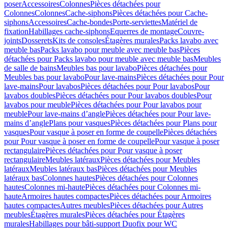
poser
Accessoires
Colonnes
Pièces détachées pour
Colonnes
Colonnes
Cache-siphons
Pièces détachées pour Cache-
siphons
Accessoires
Cache-bondes
Porte-serviettes
Matériel de
fixation
Habillages cache-siphons
Equerres de montage
Couvre-
joints
Dosserets
Kits de consoles
Étagères murales
Packs lavabo avec
meuble bas
Packs lavabo pour meuble avec meuble bas
Pièces
détachées pour Packs lavabo pour meuble avec meuble bas
Meubles
de salle de bains
Meubles bas pour lavabo
Pièces détachées pour
Meubles bas pour lavabo
Pour lave-mains
Pièces détachées pour Pour
lave-mains
Pour lavabos
Pièces détachées pour Pour lavabos
Pour
lavabos doubles
Pièces détachées pour Pour lavabos doubles
Pour
lavabos pour meuble
Pièces détachées pour Pour lavabos pour
meuble
Pour lave-mains d’angle
Pièces détachées pour Pour lave-
mains d’angle
Plans pour vasques
Pièces détachées pour Plans pour
vasques
Pour vasque à poser en forme de coupelle
Pièces détachées
pour Pour vasque à poser en forme de coupelle
Pour vasque à poser
rectangulaire
Pièces détachées pour Pour vasque à poser
rectangulaire
Meubles latéraux
Pièces détachées pour Meubles
latéraux
Meubles latéraux bas
Pièces détachées pour Meubles
latéraux bas
Colonnes hautes
Pièces détachées pour Colonnes
hautes
Colonnes mi-haute
Pièces détachées pour Colonnes mi-
haute
Armoires hautes compactes
Pièces détachées pour Armoires
hautes compactes
Autres meubles
Pièces détachées pour Autres
meubles
Étagères murales
Pièces détachées pour Étagères
murales
Habillages pour bâti-support Duofix pour WC