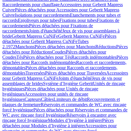
Raccordements pour chauffage
Accessoires pour Geberit Mapress
Cuivre
Pièces détachées pour Accessoires pour Geberit Mapress
Cuivre
Isolations pour raccordements
Etanchements pour tubes et
raccords
Enjoliveurs pour tubes
Fixations pour tubes
Fixations de
raccordements
Pièces détachées pour Fixations de
raccordements
Joints d'étanchéité
Jeux de vis pour assemblages à
bride
Geberit Mapress CuNiFe
Geberit Mapress CuNiFe
Pièces
détachées pour Geberit Mapress CuNiFe
Tubes
2.1972
Manchons
Pièces détachées pour Manchons
Réductions
Pièces
détachées pour Réductions
Coudes
Pièces détachées pour
Coudes
Tés
Pièces détachées pour Tés
Raccords indémontables
Pièces
détachées pour Raccords indémontables
Raccords et raccordements,
démontables
Pièces détachées pour Raccords et raccordements,
démontables
Traversées
Pièces détachées pour Traversées
Accessoires
pour Geberit Mapress CuNiFe
Joints d'étanchéité
Jeux de vis pour
assemblages de brides
Système d’hygiène Geberit
Unités de rinçage
hygiéniques
Pièces détachées pour Unités de rinçage
hygiéniques
Accessoires pour unités de rinçage
hygiéniques
Capteurs
Câbles
Limiteurs de débit
Recouvrements et
plaques de fermeture
Réservoirs et commandes de WC avec rinçage
forcé hygiénique
Pièces détachées pour Réservoirs et commandes de
WC avec rinçage forcé hygiénique
Réservoirs à encastrer avec
rinçage forcé hygiénique
Modules d’hygiène à intégrer
Pièces
détachées pour Modules d’hygiène à intégrer
Accessoires pour
réservoirs et commandes de WC avec rinçage forcé