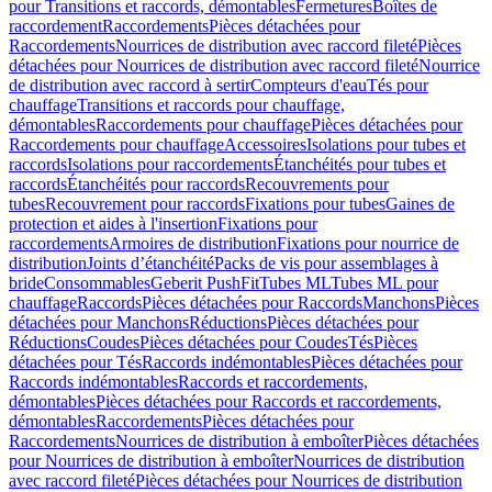
pour Transitions et raccords, démontables
Fermetures
Boîtes de
raccordement
Raccordements
Pièces détachées pour
Raccordements
Nourrices de distribution avec raccord fileté
Pièces
détachées pour Nourrices de distribution avec raccord fileté
Nourrice
de distribution avec raccord à sertir
Compteurs d'eau
Tés pour
chauffage
Transitions et raccords pour chauffage,
démontables
Raccordements pour chauffage
Pièces détachées pour
Raccordements pour chauffage
Accessoires
Isolations pour tubes et
raccords
Isolations pour raccordements
Étanchéités pour tubes et
raccords
Étanchéités pour raccords
Recouvrements pour
tubes
Recouvrement pour raccords
Fixations pour tubes
Gaines de
protection et aides à l'insertion
Fixations pour
raccordements
Armoires de distribution
Fixations pour nourrice de
distribution
Joints d’étanchéité
Packs de vis pour assemblages à
bride
Consommables
Geberit PushFit
Tubes ML
Tubes ML pour
chauffage
Raccords
Pièces détachées pour Raccords
Manchons
Pièces
détachées pour Manchons
Réductions
Pièces détachées pour
Réductions
Coudes
Pièces détachées pour Coudes
Tés
Pièces
détachées pour Tés
Raccords indémontables
Pièces détachées pour
Raccords indémontables
Raccords et raccordements,
démontables
Pièces détachées pour Raccords et raccordements,
démontables
Raccordements
Pièces détachées pour
Raccordements
Nourrices de distribution à emboîter
Pièces détachées
pour Nourrices de distribution à emboîter
Nourrices de distribution
avec raccord fileté
Pièces détachées pour Nourrices de distribution