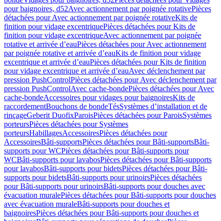
pour baignoires, d52
Avec actionnement par poignée rotative
Pièces
détachées pour Avec actionnement par poignée rotative
Kits de
finition pour vidage excentrique
Pièces détachées pour Kits de
finition pour vidage excentrique
Avec actionnement par poignée
rotative et arrivée d’eau
Pièces détachées pour Avec actionnement
par poignée rotative et arrivée d’eau
Kits de finition pour vidage
excentrique et arrivée d’eau
Pièces détachées pour Kits de finition
pour vidage excentrique et arrivée d’eau
Avec déclenchement par
pression PushControl
Pièces détachées pour Avec déclenchement par
pression PushControl
Avec cache-bonde
Pièces détachées pour Avec
cache-bonde
Accessoires pour vidages pour baignoires
Kits de
raccordement
Bouchons de bonde
Tés
Systèmes d’installation et de
rinçage
Geberit Duofix
Parois
Pièces détachées pour Parois
Systèmes
porteurs
Pièces détachées pour Systèmes
porteurs
Habillages
Accessoires
Pièces détachées pour
Accessoires
Bâti-supports
Pièces détachées pour Bâti-supports
Bâti-
supports pour WC
Pièces détachées pour Bâti-supports pour
WC
Bâti-supports pour lavabos
Pièces détachées pour Bâti-supports
pour lavabos
Bâti-supports pour bidets
Pièces détachées pour Bâti-
supports pour bidets
Bâti-supports pour urinoirs
Pièces détachées
pour Bâti-supports pour urinoirs
Bâti-supports pour douches avec
évacuation murale
Pièces détachées pour Bâti-supports pour douches
avec évacuation murale
Bâti-supports pour douches et
baignoires
Pièces détachées pour Bâti-supports pour douches et