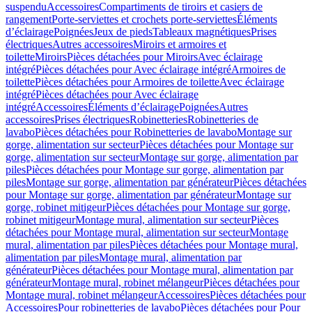
suspendu
Accessoires
Compartiments de tiroirs et casiers de
rangement
Porte-serviettes et crochets porte-serviettes
Éléments
d’éclairage
Poignées
Jeux de pieds
Tableaux magnétiques
Prises
électriques
Autres accessoires
Miroirs et armoires et
toilette
Miroirs
Pièces détachées pour Miroirs
Avec éclairage
intégré
Pièces détachées pour Avec éclairage intégré
Armoires de
toilette
Pièces détachées pour Armoires de toilette
Avec éclairage
intégré
Pièces détachées pour Avec éclairage
intégré
Accessoires
Éléments d’éclairage
Poignées
Autres
accessoires
Prises électriques
Robinetteries
Robinetteries de
lavabo
Pièces détachées pour Robinetteries de lavabo
Montage sur
gorge, alimentation sur secteur
Pièces détachées pour Montage sur
gorge, alimentation sur secteur
Montage sur gorge, alimentation par
piles
Pièces détachées pour Montage sur gorge, alimentation par
piles
Montage sur gorge, alimentation par générateur
Pièces détachées
pour Montage sur gorge, alimentation par générateur
Montage sur
gorge, robinet mitigeur
Pièces détachées pour Montage sur gorge,
robinet mitigeur
Montage mural, alimentation sur secteur
Pièces
détachées pour Montage mural, alimentation sur secteur
Montage
mural, alimentation par piles
Pièces détachées pour Montage mural,
alimentation par piles
Montage mural, alimentation par
générateur
Pièces détachées pour Montage mural, alimentation par
générateur
Montage mural, robinet mélangeur
Pièces détachées pour
Montage mural, robinet mélangeur
Accessoires
Pièces détachées pour
Accessoires
Pour robinetteries de lavabo
Pièces détachées pour Pour