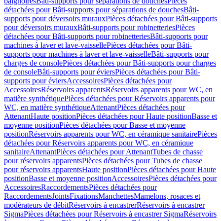
baignoires
Bâti-supports pour séparations de douches
Pièces
détachées pour Bâti-supports pour séparations de douches
Bâti-
supports pour déversoirs muraux
Pièces détachées pour Bâti-supports
pour déversoirs muraux
Bâti-supports pour robinetteries
Pièces
détachées pour Bâti-supports pour robinetteries
Bâti-supports pour
machines à laver et lave-vaisselle
Pièces détachées pour Bâti-
supports pour machines à laver et lave-vaisselle
Bâti-supports pour
charges de console
Pièces détachées pour Bâti-supports pour charges
de console
Bâti-supports pour éviers
Pièces détachées pour Bâti-
supports pour éviers
Accessoires
Pièces détachées pour
Accessoires
Réservoirs apparents
Réservoirs apparents pour WC, en
matière synthétique
Pièces détachées pour Réservoirs apparents pour
WC, en matière synthétique
Attenant
Pièces détachées pour
Attenant
Haute position
Pièces détachées pour Haute position
Basse et
moyenne position
Pièces détachées pour Basse et moyenne
position
Réservoirs apparents pour WC, en céramique sanitaire
Pièces
détachées pour Réservoirs apparents pour WC, en céramique
sanitaire
Attenant
Pièces détachées pour Attenant
Tubes de chasse
pour réservoirs apparents
Pièces détachées pour Tubes de chasse
pour réservoirs apparents
Haute position
Pièces détachées pour Haute
position
Basse et moyenne position
Accessoires
Pièces détachées pour
Accessoires
Raccordements
Pièces détachées pour
Raccordements
Joints
Fixations
Manchettes
Mamelons, rosaces et
modérateurs de débit
Réservoirs à encastrer
Réservoirs à encastrer
Sigma
Pièces détachées pour Réservoirs à encastrer Sigma
Réservoirs