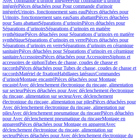
Avec commande d'urinoir intégrée
Pour commande d'urinoir
intégrée
Pièces détachées pour Pour commande d'urinoir
intégrée
Urinoirs, fonctionnement sans eau
Pièces détachées pour
Urinoirs, fonctionnement sans eau
Sans abattant
Pièces détachées
pour Sans abattant
Séparations d’urinoirs
Pièces détachées pour
Séparations d’urinoirs
Séparations d’urinoirs en matière
synthétique
Pièces détachées pour Séparations d’urinoirs en matière
synthétique
Séparations d’urinoirs en verre
Pièces détachées pour
Séparations d’urinoirs en verre
Séparations d’urinoirs en céramique
sanitaire
Pièces détachées pour Séparations d’urinoirs en céramique
sanitaire
Accessoires
Pièces détachées pour Accessoires
Siphons et
accessoires de siphon
Tubes de chasse, coudes de chasse et
raccords
Pièces détachées pour Tubes de chasse, coudes de chasse et
raccords
Matériel de fixation
Habillages latéraux
Commandes
dʼurinoir
Montage encastré
Pièces détachées pour Montage
encastré
Avec déclenchement électronique du rinçage, alimentation
sur secteur
Pièces détachées pour Avec déclenchement électronique
du rinçage, alimentation sur secteur
Avec déclenchement
électronique du rinçage, alimentation par piles
Pièces détachées pour
Avec déclenchement électronique du rinçage, alimentation par
piles
Avec déclenchement pneumatique du rinçage
Pièces détachées
pour Avec déclenchement pneumatique du rinçage
Montage en
apparent
Pièces détachées pour Montage en apparent
Avec
déclenchement électronique du rinçage, alimentation sur
secteur
Pièces détachées pour Avec déclenchement électronique du