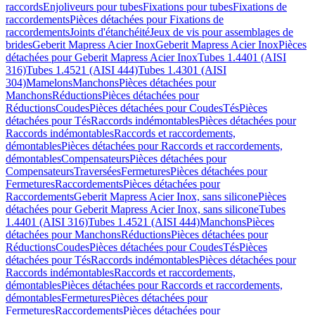
raccords
Enjoliveurs pour tubes
Fixations pour tubes
Fixations de
raccordements
Pièces détachées pour Fixations de
raccordements
Joints d'étanchéité
Jeux de vis pour assemblages de
brides
Geberit Mapress Acier Inox
Geberit Mapress Acier Inox
Pièces
détachées pour Geberit Mapress Acier Inox
Tubes 1.4401 (AISI
316)
Tubes 1.4521 (AISI 444)
Tubes 1.4301 (AISI
304)
Mamelons
Manchons
Pièces détachées pour
Manchons
Réductions
Pièces détachées pour
Réductions
Coudes
Pièces détachées pour Coudes
Tés
Pièces
détachées pour Tés
Raccords indémontables
Pièces détachées pour
Raccords indémontables
Raccords et raccordements,
démontables
Pièces détachées pour Raccords et raccordements,
démontables
Compensateurs
Pièces détachées pour
Compensateurs
Traversées
Fermetures
Pièces détachées pour
Fermetures
Raccordements
Pièces détachées pour
Raccordements
Geberit Mapress Acier Inox, sans silicone
Pièces
détachées pour Geberit Mapress Acier Inox, sans silicone
Tubes
1.4401 (AISI 316)
Tubes 1.4521 (AISI 444)
Manchons
Pièces
détachées pour Manchons
Réductions
Pièces détachées pour
Réductions
Coudes
Pièces détachées pour Coudes
Tés
Pièces
détachées pour Tés
Raccords indémontables
Pièces détachées pour
Raccords indémontables
Raccords et raccordements,
démontables
Pièces détachées pour Raccords et raccordements,
démontables
Fermetures
Pièces détachées pour
Fermetures
Raccordements
Pièces détachées pour