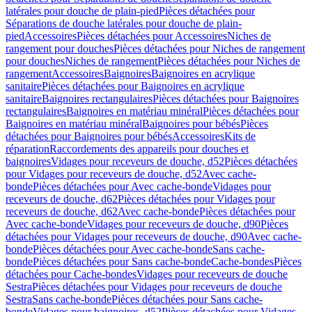
latérales pour douche de plain-pied
Pièces détachées pour
Séparations de douche latérales pour douche de plain-
pied
Accessoires
Pièces détachées pour Accessoires
Niches de
rangement pour douches
Pièces détachées pour Niches de rangement
pour douches
Niches de rangement
Pièces détachées pour Niches de
rangement
Accessoires
Baignoires
Baignoires en acrylique
sanitaire
Pièces détachées pour Baignoires en acrylique
sanitaire
Baignoires rectangulaires
Pièces détachées pour Baignoires
rectangulaires
Baignoires en matériau minéral
Pièces détachées pour
Baignoires en matériau minéral
Baignoires pour bébés
Pièces
détachées pour Baignoires pour bébés
Accessoires
Kits de
réparation
Raccordements des appareils pour douches et
baignoires
Vidages pour receveurs de douche, d52
Pièces détachées
pour Vidages pour receveurs de douche, d52
Avec cache-
bonde
Pièces détachées pour Avec cache-bonde
Vidages pour
receveurs de douche, d62
Pièces détachées pour Vidages pour
receveurs de douche, d62
Avec cache-bonde
Pièces détachées pour
Avec cache-bonde
Vidages pour receveurs de douche, d90
Pièces
détachées pour Vidages pour receveurs de douche, d90
Avec cache-
bonde
Pièces détachées pour Avec cache-bonde
Sans cache-
bonde
Pièces détachées pour Sans cache-bonde
Cache-bondes
Pièces
détachées pour Cache-bondes
Vidages pour receveurs de douche
Sestra
Pièces détachées pour Vidages pour receveurs de douche
Sestra
Sans cache-bonde
Pièces détachées pour Sans cache-
bonde
Vidages pour baignoires, d52
Pièces détachées pour Vidages