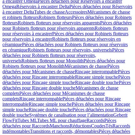
à encastrer Omega
Pièces détachées pour Réservoirs à encastrer
Omega
Réservoirs à encastrer Delta
Pièces détachées pour Réservoirs
à encastrer Delta
Tubes de chasse
Accessoires
Mécanismes de chasse
et robinets flotteurs
Robinets flotteurs
Pièces détachées pour Robinets
flotteurs
Robinets flotteurs pour réservoirs apparents
Pièces détachées
pour Robinets flotteurs pour réservoirs apparents
Robinets flotteurs
pour réservoirs à encastrer
Pièces détachées pour Robinets flotteurs
pour réservoirs à encastrer
Robinets flotteurs pour réservoirs en
céramique
Pièces détachées pour Robinets flotteurs pour réservoirs
en céramique
Robinets flotteurs pour réservoirs, universels
Pièces
détachées pour Robinets flotteurs pour réservoirs,
universels
Robinets flotteurs pour Monolith
Pièces détachées pour
Robinets flotteurs pour Monolith
Mécanismes de chasse
Pièces
détachées pour Mécanismes de chasse
Rinçage interrompable
Pièces
détachées pour Rinçage interrompable
Rinçage simple touche
Pièces
détachées pour Rinçage simple touche
Rinçage double touche
Pièces
détachées pour Rinçage double touche
Mécanismes de chasse
complets
Pièces détachées pour Mécanismes de chasse
complets
Rinçage interrompable
Pièces détachées pour Rinçage
interrompable
Rinçage simple touche
Pièces détachées pour Rinçage
simple touche
Rinçage double touche
Pièces détachées pour Rinçage
double touche
Systèmes de canalisation pour l’alimentation
Geberit
FlowFit
Tubes ML
Tubes ML pour chauffage
Raccords
Pièces
détachées pour Raccords
Manchons
Réductions
Coudes
Tés
Raccords
indémontables
Transitions et raccords, démontables
Pièces détachées