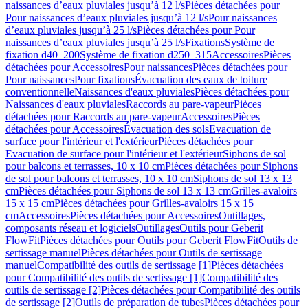
naissances d’eaux pluviales jusqu’à 12 l/s
Pièces détachées pour
Pour naissances d’eaux pluviales jusqu’à 12 l/s
Pour naissances
d’eaux pluviales jusqu’à 25 l/s
Pièces détachées pour Pour
naissances d’eaux pluviales jusqu’à 25 l/s
Fixations
Système de
fixation d40–200
Système de fixation d250–315
Accessoires
Pièces
détachées pour Accessoires
Pour naissances
Pièces détachées pour
Pour naissances
Pour fixations
Évacuation des eaux de toiture
conventionnelle
Naissances d'eaux pluviales
Pièces détachées pour
Naissances d'eaux pluviales
Raccords au pare-vapeur
Pièces
détachées pour Raccords au pare-vapeur
Accessoires
Pièces
détachées pour Accessoires
Évacuation des sols
Evacuation de
surface pour l'intérieur et l'extérieur
Pièces détachées pour
Evacuation de surface pour l'intérieur et l'extérieur
Siphons de sol
pour balcons et terrasses, 10 x 10 cm
Pièces détachées pour Siphons
de sol pour balcons et terrasses, 10 x 10 cm
Siphons de sol 13 x 13
cm
Pièces détachées pour Siphons de sol 13 x 13 cm
Grilles-avaloirs
15 x 15 cm
Pièces détachées pour Grilles-avaloirs 15 x 15
cm
Accessoires
Pièces détachées pour Accessoires
Outillages,
composants réseau et logiciels
Outillages
Outils pour Geberit
FlowFit
Pièces détachées pour Outils pour Geberit FlowFit
Outils de
sertissage manuel
Pièces détachées pour Outils de sertissage
manuel
Compatibilité des outils de sertissage [1]
Pièces détachées
pour Compatibilité des outils de sertissage [1]
Compatibilité des
outils de sertissage [2]
Pièces détachées pour Compatibilité des outils
de sertissage [2]
Outils de préparation de tubes
Pièces détachées pour