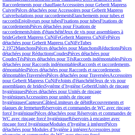
Raccordements pour chauffage
Accessoires pour Geberit Mapress
Cuivre
Pièces détachées pour Accessoires pour Geberit Mapress
Cuivre
Isolations pour raccordements
Etanchements pour tubes et
raccords
Enjoliveurs pour tubes
Fixations pour tubes
Fixations de
raccordements
Pièces détachées pour Fixations de
raccordements
Joints d'étanchéité
Jeux de vis pour assemblages à
bride
Geberit Mapress CuNiFe
Geberit Mapress CuNiFe
Pièces
détachées pour Geberit Mapress CuNiFe
Tubes
2.1972
Manchons
Pièces détachées pour Manchons
Réductions
Pièces
détachées pour Réductions
Coudes
Pièces détachées pour
Coudes
Tés
Pièces détachées pour Tés
Raccords indémontables
Pièces
détachées pour Raccords indémontables
Raccords et raccordements,
démontables
Pièces détachées pour Raccords et raccordements,
démontables
Traversées
Pièces détachées pour Traversées
Accessoires
pour Geberit Mapress CuNiFe
Joints d'étanchéité
Jeux de vis pour
assemblages de brides
Système d’hygiène Geberit
Unités de rinçage
hygiéniques
Pièces détachées pour Unités de rinçage
hygiéniques
Accessoires pour unités de rinçage
hygiéniques
Capteurs
Câbles
Limiteurs de débit
Recouvrements et
plaques de fermeture
Réservoirs et commandes de WC avec rinçage
forcé hygiénique
Pièces détachées pour Réservoirs et commandes de
WC avec rinçage forcé hygiénique
Réservoirs à encastrer avec
rinçage forcé hygiénique
Modules d’hygiène à intégrer
Pièces
détachées pour Modules d’hygiène à intégrer
Accessoires pour
réservoirs et commandes de WC avec rinçage forcé