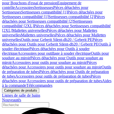
pour Bouchons d'essai de pression
Equipement de
contrôle
Accessoires
Sertisseuses
Pièces détachées pour
Sertisseuses
Sertisseuses compatibilité [1]
Pièces détachées pour
Sertisseuses compatibilité [1]
Sertisseuses compatibilité [2]
Pièces
détachées pour Sertisseuses compatibilité [2]
Sertisseuses
compatibilité [2XL]
Pièces détachées pour Sertisseuses compatibilité
[2XL]
Mallettes universelles
Pièces détachées pour Mallettes
universelles
Mallettes universelles
Pièces détachées pour Mallettes
universelles
Outils pour Geberit Silent-db20 / Geberit PE
Pièces
détachées pour Outils pour Geberit Silent-db20 / Geberit PE
Outils à
souder électrique
Pièces détachées pour Outils à souder
électrique
Accessoires pour outillage à souder électrique
Outils pour
soudure au miroir
Pièces détachées pour Outils pour soudure au
miroir
Accessoires pour outils pour soudure au miroir
Pièces
détachées pour Accessoires pour outils pour soudure au miroir
Outils
de préparation de tubes
Pièces détachées pour Outils de préparation
de tubes
Accessoires pour outils de préparation de tubes
Pièces
détachées pour Accessoires pour outils de préparation de tubes
Aides
à la commande
Télécommandes
Catégories de produits
Lignes de salle de bains
Nouveautés