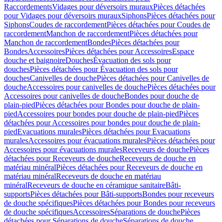
Raccordements
Vidages pour déversoirs muraux
Pièces détachées
pour Vidages pour déversoirs muraux
Siphons
Pièces détachées pour
Siphons
Coudes de raccordement
Pièces détachées pour Coudes de
raccordement
Manchon de raccordement
Pièces détachées pour
Manchon de raccordement
Bondes
Pièces détachées pour
Bondes
Accessoires
Pièces détachées pour Accessoires
Espace
douche et baignoire
Douches
Évacuation des sols pour
douches
Pièces détachées pour Évacuation des sols pour
douches
Canivelles de douche
Pièces détachées pour Canivelles de
douche
Accessoires pour canivelles de douche
Pièces détachées pour
Accessoires pour canivelles de douche
Bondes pour douche de
plain-pied
Pièces détachées pour Bondes pour douche de plain-
pied
Accessoires pour bondes pour douche de plain-pied
Pièces
détachées pour Accessoires pour bondes pour douche de plain-
pied
Evacuations murales
Pièces détachées pour Evacuations
murales
Accessoires pour évacuations murales
Pièces détachées pour
Accessoires pour évacuations murales
Receveurs de douche
Pièces
détachées pour Receveurs de douche
Receveurs de douche en
matériau minéral
Pièces détachées pour Receveurs de douche en
matériau minéral
Receveurs de douche en matériau
minéral
Receveurs de douche en céramique sanitaire
Bâti-
supports
Pièces détachées pour Bâti-supports
Bondes pour receveurs
de douche spécifiques
Pièces détachées pour Bondes pour receveurs
de douche spécifiques
Accessoires
Séparations de douche
Pièces
détachées pour Séparations de douche
Séparations de douche