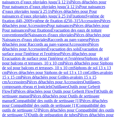
naissances d’eaux pluviales jusqu’à 12 l/s
Pièces détachées pour
Pour naissances d’eaux pluviales jusqu’à 12 l/s
Pour naissances
d’eaux pluviales jusqu’à 25 l/s
Pièces détachées pour Pour
naissances d’eaux pluviales jusqu’à 25 l/s
Fixations
Système de
fixation d40–200
Système de fixation d250–315
Accessoires
Pièces
détachées pour Accessoires
Pour naissances
Pièces détachées pour
Pour naissances
Pour fixations
Évacuation des eaux de toiture
conventionnelle
Naissances d'eaux pluviales
Pièces détachées pour
Naissances d'eaux pluviales
Raccords au pare-vapeur
Pièces
détachées pour Raccords au pare-vapeur
Accessoires
Pièces
détachées pour Accessoires
Évacuation des sols
Evacuation de
surface pour l'intérieur et l'extérieur
Pièces détachées pour
Evacuation de surface pour l'intérieur et l'extérieur
Siphons de sol
pour balcons et terrasses, 10 x 10 cm
Pièces détachées pour Siphons
de sol pour balcons et terrasses, 10 x 10 cm
Siphons de sol 13 x 13
cm
Pièces détachées pour Siphons de sol 13 x 13 cm
Grilles-avaloirs
15 x 15 cm
Pièces détachées pour Grilles-avaloirs 15 x 15
cm
Accessoires
Pièces détachées pour Accessoires
Outillages,
composants réseau et logiciels
Outillages
Outils pour Geberit
FlowFit
Pièces détachées pour Outils pour Geberit FlowFit
Outils de
sertissage manuel
Pièces détachées pour Outils de sertissage
manuel
Compatibilité des outils de sertissage [1]
Pièces détachées
pour Compatibilité des outils de sertissage [1]
Compatibilité des
outils de sertissage [2]
Pièces détachées pour Compatibilité des outils
de sertissage [2]
Outils de préparation de tubes
Pièces détachées pour