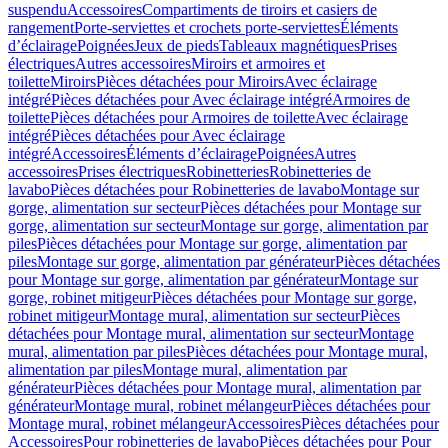
suspendu
Accessoires
Compartiments de tiroirs et casiers de
rangement
Porte-serviettes et crochets porte-serviettes
Éléments
d’éclairage
Poignées
Jeux de pieds
Tableaux magnétiques
Prises
électriques
Autres accessoires
Miroirs et armoires et
toilette
Miroirs
Pièces détachées pour Miroirs
Avec éclairage
intégré
Pièces détachées pour Avec éclairage intégré
Armoires de
toilette
Pièces détachées pour Armoires de toilette
Avec éclairage
intégré
Pièces détachées pour Avec éclairage
intégré
Accessoires
Éléments d’éclairage
Poignées
Autres
accessoires
Prises électriques
Robinetteries
Robinetteries de
lavabo
Pièces détachées pour Robinetteries de lavabo
Montage sur
gorge, alimentation sur secteur
Pièces détachées pour Montage sur
gorge, alimentation sur secteur
Montage sur gorge, alimentation par
piles
Pièces détachées pour Montage sur gorge, alimentation par
piles
Montage sur gorge, alimentation par générateur
Pièces détachées
pour Montage sur gorge, alimentation par générateur
Montage sur
gorge, robinet mitigeur
Pièces détachées pour Montage sur gorge,
robinet mitigeur
Montage mural, alimentation sur secteur
Pièces
détachées pour Montage mural, alimentation sur secteur
Montage
mural, alimentation par piles
Pièces détachées pour Montage mural,
alimentation par piles
Montage mural, alimentation par
générateur
Pièces détachées pour Montage mural, alimentation par
générateur
Montage mural, robinet mélangeur
Pièces détachées pour
Montage mural, robinet mélangeur
Accessoires
Pièces détachées pour
Accessoires
Pour robinetteries de lavabo
Pièces détachées pour Pour