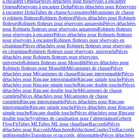
à encastrer Omega
Pièces détachées pour Réservoirs à encastrer
Omega
Réservoirs à encastrer Delta
Pièces détachées pour Réservoirs
à encastrer Delta
Tubes de chasse
Accessoires
Mécanismes de chasse
et robinets flotteurs
Robinets flotteurs
Pièces détachées pour Robinets
flotteurs
Robinets flotteurs pour réservoirs apparents
Pièces détachées
pour Robinets flotteurs pour réservoirs apparents
Robinets flotteurs
pour réservoirs à encastrer
Pièces détachées pour Robinets flotteurs
pour réservoirs à encastrer
Robinets flotteurs pour réservoirs en
céramique
Pièces détachées pour Robinets flotteurs pour réservoirs
en céramique
Robinets flotteurs pour réservoirs, universels
Pièces
détachées pour Robinets flotteurs pour réservoirs,
universels
Robinets flotteurs pour Monolith
Pièces détachées pour
Robinets flotteurs pour Monolith
Mécanismes de chasse
Pièces
détachées pour Mécanismes de chasse
Rinçage interrompable
Pièces
détachées pour Rinçage interrompable
Rinçage simple touche
Pièces
détachées pour Rinçage simple touche
Rinçage double touche
Pièces
détachées pour Rinçage double touche
Mécanismes de chasse
complets
Pièces détachées pour Mécanismes de chasse
complets
Rinçage interrompable
Pièces détachées pour Rinçage
interrompable
Rinçage simple touche
Pièces détachées pour Rinçage
simple touche
Rinçage double touche
Pièces détachées pour Rinçage
double touche
Systèmes de canalisation pour l’alimentation
Geberit
FlowFit
Tubes ML
Tubes ML pour chauffage
Raccords
Pièces
détachées pour Raccords
Manchons
Réductions
Coudes
Tés
Raccords
indémontables
Transitions et raccords, démontables
Pièces détachées