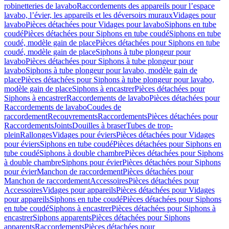
robinetteries de lavabo
Raccordements des appareils pour l’espace
lavabo, l’évier, les appareils et les déversoirs muraux
Vidages pour
lavabo
Pièces détachées pour Vidages pour lavabo
Siphons en tube
coudé
Pièces détachées pour Siphons en tube coudé
Siphons en tube
coudé, modèle gain de place
Pièces détachées pour Siphons en tube
coudé, modèle gain de place
Siphons à tube plongeur pour
lavabo
Pièces détachées pour Siphons à tube plongeur pour
lavabo
Siphons à tube plongeur pour lavabo, modèle gain de
place
Pièces détachées pour Siphons à tube plongeur pour lavabo,
modèle gain de place
Siphons à encastrer
Pièces détachées pour
Siphons à encastrer
Raccordements de lavabo
Pièces détachées pour
Raccordements de lavabo
Coudes de
raccordement
Recouvrements
Raccordements
Pièces détachées pour
Raccordements
Joints
Douilles à braser
Tubes de trop-
plein
Rallonges
Vidages pour éviers
Pièces détachées pour Vidages
pour éviers
Siphons en tube coudé
Pièces détachées pour Siphons en
tube coudé
Siphons à double chambre
Pièces détachées pour Siphons
à double chambre
Siphons pour évier
Pièces détachées pour Siphons
pour évier
Manchon de raccordement
Pièces détachées pour
Manchon de raccordement
Accessoires
Pièces détachées pour
Accessoires
Vidages pour appareils
Pièces détachées pour Vidages
pour appareils
Siphons en tube coudé
Pièces détachées pour Siphons
en tube coudé
Siphons à encastrer
Pièces détachées pour Siphons à
encastrer
Siphons apparents
Pièces détachées pour Siphons
apparents
Raccordements
Pièces détachées pour