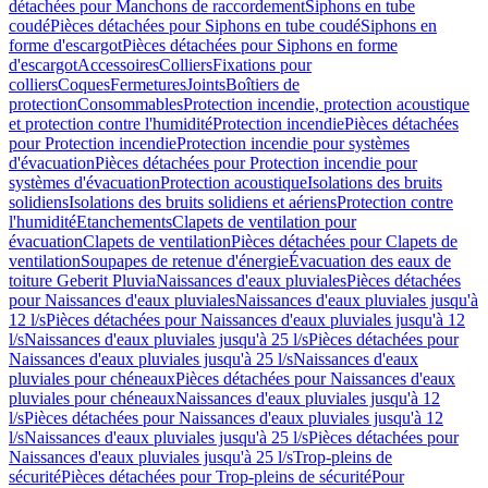
détachées pour Manchons de raccordement
Siphons en tube
coudé
Pièces détachées pour Siphons en tube coudé
Siphons en
forme d'escargot
Pièces détachées pour Siphons en forme
d'escargot
Accessoires
Colliers
Fixations pour
colliers
Coques
Fermetures
Joints
Boîtiers de
protection
Consommables
Protection incendie, protection acoustique
et protection contre l'humidité
Protection incendie
Pièces détachées
pour Protection incendie
Protection incendie pour systèmes
d'évacuation
Pièces détachées pour Protection incendie pour
systèmes d'évacuation
Protection acoustique
Isolations des bruits
solidiens
Isolations des bruits solidiens et aériens
Protection contre
l'humidité
Etanchements
Clapets de ventilation pour
évacuation
Clapets de ventilation
Pièces détachées pour Clapets de
ventilation
Soupapes de retenue d'énergie
Évacuation des eaux de
toiture Geberit Pluvia
Naissances d'eaux pluviales
Pièces détachées
pour Naissances d'eaux pluviales
Naissances d'eaux pluviales jusqu'à
12 l/s
Pièces détachées pour Naissances d'eaux pluviales jusqu'à 12
l/s
Naissances d'eaux pluviales jusqu'à 25 l/s
Pièces détachées pour
Naissances d'eaux pluviales jusqu'à 25 l/s
Naissances d'eaux
pluviales pour chéneaux
Pièces détachées pour Naissances d'eaux
pluviales pour chéneaux
Naissances d'eaux pluviales jusqu'à 12
l/s
Pièces détachées pour Naissances d'eaux pluviales jusqu'à 12
l/s
Naissances d'eaux pluviales jusqu'à 25 l/s
Pièces détachées pour
Naissances d'eaux pluviales jusqu'à 25 l/s
Trop-pleins de
sécurité
Pièces détachées pour Trop-pleins de sécurité
Pour