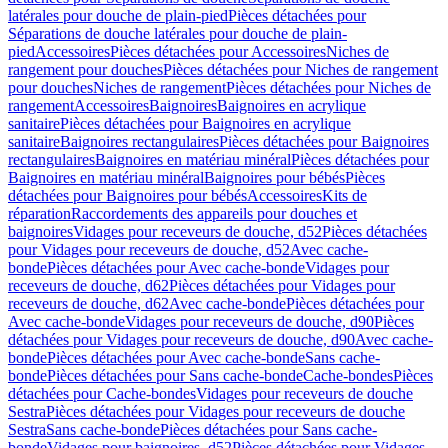
latérales pour douche de plain-pied
Pièces détachées pour
Séparations de douche latérales pour douche de plain-
pied
Accessoires
Pièces détachées pour Accessoires
Niches de
rangement pour douches
Pièces détachées pour Niches de rangement
pour douches
Niches de rangement
Pièces détachées pour Niches de
rangement
Accessoires
Baignoires
Baignoires en acrylique
sanitaire
Pièces détachées pour Baignoires en acrylique
sanitaire
Baignoires rectangulaires
Pièces détachées pour Baignoires
rectangulaires
Baignoires en matériau minéral
Pièces détachées pour
Baignoires en matériau minéral
Baignoires pour bébés
Pièces
détachées pour Baignoires pour bébés
Accessoires
Kits de
réparation
Raccordements des appareils pour douches et
baignoires
Vidages pour receveurs de douche, d52
Pièces détachées
pour Vidages pour receveurs de douche, d52
Avec cache-
bonde
Pièces détachées pour Avec cache-bonde
Vidages pour
receveurs de douche, d62
Pièces détachées pour Vidages pour
receveurs de douche, d62
Avec cache-bonde
Pièces détachées pour
Avec cache-bonde
Vidages pour receveurs de douche, d90
Pièces
détachées pour Vidages pour receveurs de douche, d90
Avec cache-
bonde
Pièces détachées pour Avec cache-bonde
Sans cache-
bonde
Pièces détachées pour Sans cache-bonde
Cache-bondes
Pièces
détachées pour Cache-bondes
Vidages pour receveurs de douche
Sestra
Pièces détachées pour Vidages pour receveurs de douche
Sestra
Sans cache-bonde
Pièces détachées pour Sans cache-
bonde
Vidages pour baignoires, d52
Pièces détachées pour Vidages