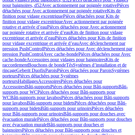
pour baignoires, d52
Avec actionnement par poignée rotative
Pièces
détachées pour Avec actionnement par poignée rotative
Kits de
finition pour vidage excentrique
Pièces détachées pour Kits de
finition pour vidage excentrique
Avec actionnement par poignée
rotative et arrivée d’eau
Pièces détachées pour Avec actionnement
par poignée rotative et arrivée d’eau
Kits de finition pour vidage
excentrique et arrivée d’eau
Pièces détachées pour Kits de finition
pour vidage excentrique et arrivée d’eau
Avec déclenchement par
pression PushControl
Pièces détachées pour Avec déclenchement par
pression PushControl
Avec cache-bonde
Pièces détachées pour Avec
cache-bonde
Accessoires pour vidages pour baignoires
Kits de
raccordement
Bouchons de bonde
Tés
Systèmes d’installation et de
rinçage
Geberit Duofix
Parois
Pièces détachées pour Parois
Systèmes
porteurs
Pièces détachées pour Systèmes
porteurs
Habillages
Accessoires
Pièces détachées pour
Accessoires
Bâti-supports
Pièces détachées pour Bâti-supports
Bâti-
supports pour WC
Pièces détachées pour Bâti-supports pour
WC
Bâti-supports pour lavabos
Pièces détachées pour Bâti-supports
pour lavabos
Bâti-supports pour bidets
Pièces détachées pour Bâti-
supports pour bidets
Bâti-supports pour urinoirs
Pièces détachées
pour Bâti-supports pour urinoirs
Bâti-supports pour douches avec
évacuation murale
Pièces détachées pour Bâti-supports pour douches
avec évacuation murale
Bâti-supports pour douches et
baignoires
Pièces détachées pour Bâti-supports pour douches et