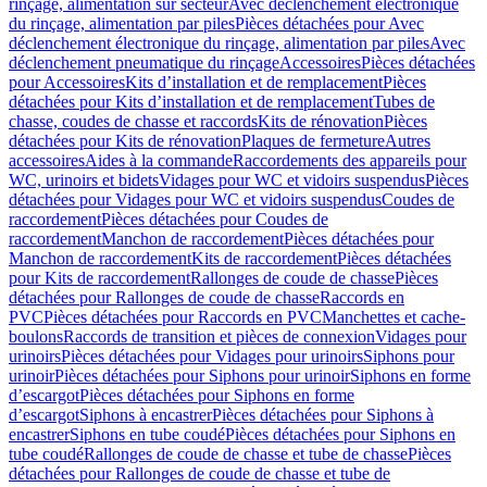
rinçage, alimentation sur secteur
Avec déclenchement électronique
du rinçage, alimentation par piles
Pièces détachées pour Avec
déclenchement électronique du rinçage, alimentation par piles
Avec
déclenchement pneumatique du rinçage
Accessoires
Pièces détachées
pour Accessoires
Kits d’installation et de remplacement
Pièces
détachées pour Kits d’installation et de remplacement
Tubes de
chasse, coudes de chasse et raccords
Kits de rénovation
Pièces
détachées pour Kits de rénovation
Plaques de fermeture
Autres
accessoires
Aides à la commande
Raccordements des appareils pour
WC, urinoirs et bidets
Vidages pour WC et vidoirs suspendus
Pièces
détachées pour Vidages pour WC et vidoirs suspendus
Coudes de
raccordement
Pièces détachées pour Coudes de
raccordement
Manchon de raccordement
Pièces détachées pour
Manchon de raccordement
Kits de raccordement
Pièces détachées
pour Kits de raccordement
Rallonges de coude de chasse
Pièces
détachées pour Rallonges de coude de chasse
Raccords en
PVC
Pièces détachées pour Raccords en PVC
Manchettes et cache-
boulons
Raccords de transition et pièces de connexion
Vidages pour
urinoirs
Pièces détachées pour Vidages pour urinoirs
Siphons pour
urinoir
Pièces détachées pour Siphons pour urinoir
Siphons en forme
d’escargot
Pièces détachées pour Siphons en forme
d’escargot
Siphons à encastrer
Pièces détachées pour Siphons à
encastrer
Siphons en tube coudé
Pièces détachées pour Siphons en
tube coudé
Rallonges de coude de chasse et tube de chasse
Pièces
détachées pour Rallonges de coude de chasse et tube de