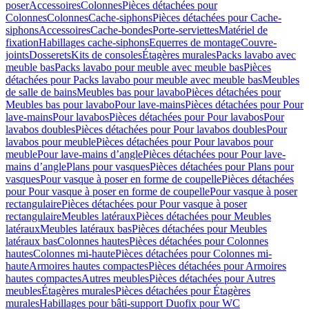
poser
Accessoires
Colonnes
Pièces détachées pour
Colonnes
Colonnes
Cache-siphons
Pièces détachées pour Cache-
siphons
Accessoires
Cache-bondes
Porte-serviettes
Matériel de
fixation
Habillages cache-siphons
Equerres de montage
Couvre-
joints
Dosserets
Kits de consoles
Étagères murales
Packs lavabo avec
meuble bas
Packs lavabo pour meuble avec meuble bas
Pièces
détachées pour Packs lavabo pour meuble avec meuble bas
Meubles
de salle de bains
Meubles bas pour lavabo
Pièces détachées pour
Meubles bas pour lavabo
Pour lave-mains
Pièces détachées pour Pour
lave-mains
Pour lavabos
Pièces détachées pour Pour lavabos
Pour
lavabos doubles
Pièces détachées pour Pour lavabos doubles
Pour
lavabos pour meuble
Pièces détachées pour Pour lavabos pour
meuble
Pour lave-mains d’angle
Pièces détachées pour Pour lave-
mains d’angle
Plans pour vasques
Pièces détachées pour Plans pour
vasques
Pour vasque à poser en forme de coupelle
Pièces détachées
pour Pour vasque à poser en forme de coupelle
Pour vasque à poser
rectangulaire
Pièces détachées pour Pour vasque à poser
rectangulaire
Meubles latéraux
Pièces détachées pour Meubles
latéraux
Meubles latéraux bas
Pièces détachées pour Meubles
latéraux bas
Colonnes hautes
Pièces détachées pour Colonnes
hautes
Colonnes mi-haute
Pièces détachées pour Colonnes mi-
haute
Armoires hautes compactes
Pièces détachées pour Armoires
hautes compactes
Autres meubles
Pièces détachées pour Autres
meubles
Étagères murales
Pièces détachées pour Étagères
murales
Habillages pour bâti-support Duofix pour WC