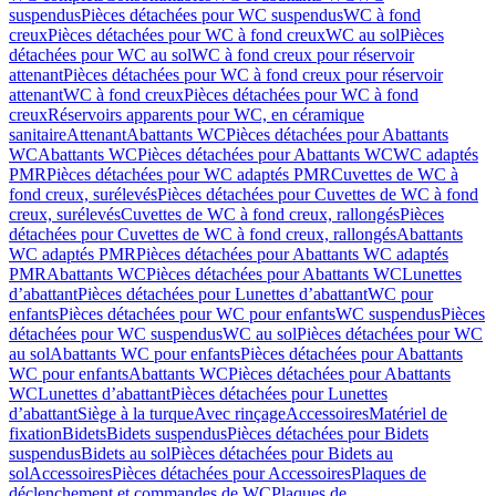
suspendus
Pièces détachées pour WC suspendus
WC à fond
creux
Pièces détachées pour WC à fond creux
WC au sol
Pièces
détachées pour WC au sol
WC à fond creux pour réservoir
attenant
Pièces détachées pour WC à fond creux pour réservoir
attenant
WC à fond creux
Pièces détachées pour WC à fond
creux
Réservoirs apparents pour WC, en céramique
sanitaire
Attenant
Abattants WC
Pièces détachées pour Abattants
WC
Abattants WC
Pièces détachées pour Abattants WC
WC adaptés
PMR
Pièces détachées pour WC adaptés PMR
Cuvettes de WC à
fond creux, surélevés
Pièces détachées pour Cuvettes de WC à fond
creux, surélevés
Cuvettes de WC à fond creux, rallongés
Pièces
détachées pour Cuvettes de WC à fond creux, rallongés
Abattants
WC adaptés PMR
Pièces détachées pour Abattants WC adaptés
PMR
Abattants WC
Pièces détachées pour Abattants WC
Lunettes
d’abattant
Pièces détachées pour Lunettes d’abattant
WC pour
enfants
Pièces détachées pour WC pour enfants
WC suspendus
Pièces
détachées pour WC suspendus
WC au sol
Pièces détachées pour WC
au sol
Abattants WC pour enfants
Pièces détachées pour Abattants
WC pour enfants
Abattants WC
Pièces détachées pour Abattants
WC
Lunettes d’abattant
Pièces détachées pour Lunettes
d’abattant
Siège à la turque
Avec rinçage
Accessoires
Matériel de
fixation
Bidets
Bidets suspendus
Pièces détachées pour Bidets
suspendus
Bidets au sol
Pièces détachées pour Bidets au
sol
Accessoires
Pièces détachées pour Accessoires
Plaques de
déclenchement et commandes de WC
Plaques de