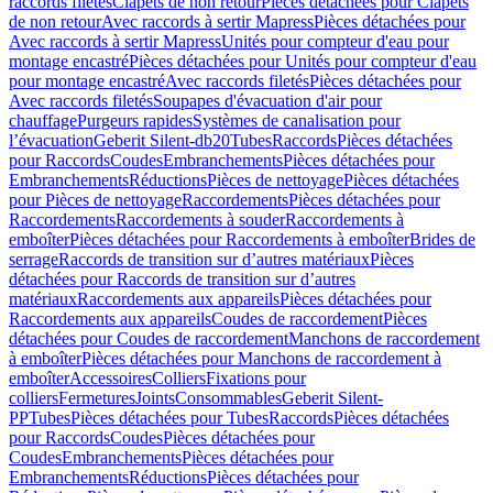
raccords filetés
Clapets de non retour
Pièces détachées pour Clapets
de non retour
Avec raccords à sertir Mapress
Pièces détachées pour
Avec raccords à sertir Mapress
Unités pour compteur d'eau pour
montage encastré
Pièces détachées pour Unités pour compteur d'eau
pour montage encastré
Avec raccords filetés
Pièces détachées pour
Avec raccords filetés
Soupapes d'évacuation d'air pour
chauffage
Purgeurs rapides
Systèmes de canalisation pour
l’évacuation
Geberit Silent-db20
Tubes
Raccords
Pièces détachées
pour Raccords
Coudes
Embranchements
Pièces détachées pour
Embranchements
Réductions
Pièces de nettoyage
Pièces détachées
pour Pièces de nettoyage
Raccordements
Pièces détachées pour
Raccordements
Raccordements à souder
Raccordements à
emboîter
Pièces détachées pour Raccordements à emboîter
Brides de
serrage
Raccords de transition sur d’autres matériaux
Pièces
détachées pour Raccords de transition sur d’autres
matériaux
Raccordements aux appareils
Pièces détachées pour
Raccordements aux appareils
Coudes de raccordement
Pièces
détachées pour Coudes de raccordement
Manchons de raccordement
à emboîter
Pièces détachées pour Manchons de raccordement à
emboîter
Accessoires
Colliers
Fixations pour
colliers
Fermetures
Joints
Consommables
Geberit Silent-
PP
Tubes
Pièces détachées pour Tubes
Raccords
Pièces détachées
pour Raccords
Coudes
Pièces détachées pour
Coudes
Embranchements
Pièces détachées pour
Embranchements
Réductions
Pièces détachées pour