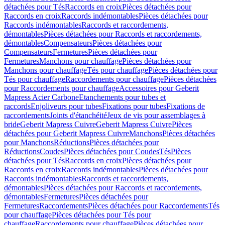
détachées pour Tés
Raccords en croix
Pièces détachées pour
Raccords en croix
Raccords indémontables
Pièces détachées pour
Raccords indémontables
Raccords et raccordements,
démontables
Pièces détachées pour Raccords et raccordements,
démontables
Compensateurs
Pièces détachées pour
Compensateurs
Fermetures
Pièces détachées pour
Fermetures
Manchons pour chauffage
Pièces détachées pour
Manchons pour chauffage
Tés pour chauffage
Pièces détachées pour
Tés pour chauffage
Raccordements pour chauffage
Pièces détachées
pour Raccordements pour chauffage
Accessoires pour Geberit
Mapress Acier Carbone
Etanchements pour tubes et
raccords
Enjoliveurs pour tubes
Fixations pour tubes
Fixations de
raccordements
Joints d'étanchéité
Jeux de vis pour assemblages à
bride
Geberit Mapress Cuivre
Geberit Mapress Cuivre
Pièces
détachées pour Geberit Mapress Cuivre
Manchons
Pièces détachées
pour Manchons
Réductions
Pièces détachées pour
Réductions
Coudes
Pièces détachées pour Coudes
Tés
Pièces
détachées pour Tés
Raccords en croix
Pièces détachées pour
Raccords en croix
Raccords indémontables
Pièces détachées pour
Raccords indémontables
Raccords et raccordements,
démontables
Pièces détachées pour Raccords et raccordements,
démontables
Fermetures
Pièces détachées pour
Fermetures
Raccordements
Pièces détachées pour Raccordements
Tés
pour chauffage
Pièces détachées pour Tés pour
chauffage
Raccordements pour chauffage
Pièces détachées pour