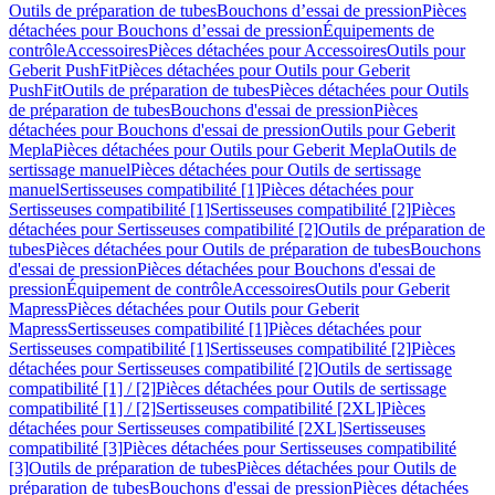
Outils de préparation de tubes
Bouchons d’essai de pression
Pièces
détachées pour Bouchons d’essai de pression
Équipements de
contrôle
Accessoires
Pièces détachées pour Accessoires
Outils pour
Geberit PushFit
Pièces détachées pour Outils pour Geberit
PushFit
Outils de préparation de tubes
Pièces détachées pour Outils
de préparation de tubes
Bouchons d'essai de pression
Pièces
détachées pour Bouchons d'essai de pression
Outils pour Geberit
Mepla
Pièces détachées pour Outils pour Geberit Mepla
Outils de
sertissage manuel
Pièces détachées pour Outils de sertissage
manuel
Sertisseuses compatibilité [1]
Pièces détachées pour
Sertisseuses compatibilité [1]
Sertisseuses compatibilité [2]
Pièces
détachées pour Sertisseuses compatibilité [2]
Outils de préparation de
tubes
Pièces détachées pour Outils de préparation de tubes
Bouchons
d'essai de pression
Pièces détachées pour Bouchons d'essai de
pression
Équipement de contrôle
Accessoires
Outils pour Geberit
Mapress
Pièces détachées pour Outils pour Geberit
Mapress
Sertisseuses compatibilité [1]
Pièces détachées pour
Sertisseuses compatibilité [1]
Sertisseuses compatibilité [2]
Pièces
détachées pour Sertisseuses compatibilité [2]
Outils de sertissage
compatibilité [1] / [2]
Pièces détachées pour Outils de sertissage
compatibilité [1] / [2]
Sertisseuses compatibilité [2XL]
Pièces
détachées pour Sertisseuses compatibilité [2XL]
Sertisseuses
compatibilité [3]
Pièces détachées pour Sertisseuses compatibilité
[3]
Outils de préparation de tubes
Pièces détachées pour Outils de
préparation de tubes
Bouchons d'essai de pression
Pièces détachées