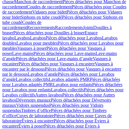
chasse
Manchon de raccordement
Pièces détachées pour Manchon de
raccordement
Coudes de raccordement
Pièces détachées pour Coudes
de raccordement
Vidages pour bidet
Pièces détachées pour Vidages
pour bidet
Siphons en tube coudé
Pièces détachées pour Siphons en
tube coudé
Coudes de
raccordement
Recouvrements
Raccordements
Joints
Douilles à
braser
Pièces détachées pour Douilles à braser
Espace
lavabo
Lavabos
Lavabos
Pièces détachées pour Lavabos
Lavabos
doubles
Lavabos pour meubles
Pièces détachées pour Lavabos pour
meubles
Vasques à poser
Pièces détachées pour Vasques à
poser
Lave-mains
Pièces détachées pour Lave-mains
Lave-mains
d’angle
Pièces détachées pour Lave-mains d’angle
Vasques à
encastrer
Pièces détachées pour Vasques à encastrer
Vasques à
encastrer par le dessous
Pièces détachées pour Vasques à encastrer
par le dessous
Lavabos d’angle
Pièces détachées pour Lavabos
d’angle
Lavabos collectifs
Lavabos adaptés PMR
Pièces détachées
pour Lavabos adaptés PMR
Lavabos pour enfants
Pièces détachées
pour Lavabos pour enfants
Lavabos collectifs
Pièces détachées pour
Lavabos collectifs
Autres lavabos
Pièces détachées pour Autres
lavabos
Déversoirs muraux
Pièces détachées pour Déversoirs
muraux
Vidoirs suspendus
Pièces détachées pour Vidoirs
suspendus
Timbres dʼoffice
Pièces détachées pour Timbres
dʼoffice
Cuves de laboratoire
Pièces détachées pour Cuves de
laboratoire
Éviers à encastrer
Pièces détachées pour Éviers à
encastrer
Éviers à poser
Pièces détachées pour Éviers à