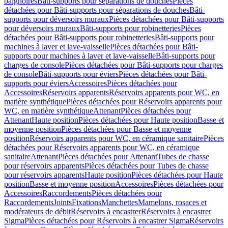
baignoires
Bâti-supports pour séparations de douches
Pièces
détachées pour Bâti-supports pour séparations de douches
Bâti-
supports pour déversoirs muraux
Pièces détachées pour Bâti-supports
pour déversoirs muraux
Bâti-supports pour robinetteries
Pièces
détachées pour Bâti-supports pour robinetteries
Bâti-supports pour
machines à laver et lave-vaisselle
Pièces détachées pour Bâti-
supports pour machines à laver et lave-vaisselle
Bâti-supports pour
charges de console
Pièces détachées pour Bâti-supports pour charges
de console
Bâti-supports pour éviers
Pièces détachées pour Bâti-
supports pour éviers
Accessoires
Pièces détachées pour
Accessoires
Réservoirs apparents
Réservoirs apparents pour WC, en
matière synthétique
Pièces détachées pour Réservoirs apparents pour
WC, en matière synthétique
Attenant
Pièces détachées pour
Attenant
Haute position
Pièces détachées pour Haute position
Basse et
moyenne position
Pièces détachées pour Basse et moyenne
position
Réservoirs apparents pour WC, en céramique sanitaire
Pièces
détachées pour Réservoirs apparents pour WC, en céramique
sanitaire
Attenant
Pièces détachées pour Attenant
Tubes de chasse
pour réservoirs apparents
Pièces détachées pour Tubes de chasse
pour réservoirs apparents
Haute position
Pièces détachées pour Haute
position
Basse et moyenne position
Accessoires
Pièces détachées pour
Accessoires
Raccordements
Pièces détachées pour
Raccordements
Joints
Fixations
Manchettes
Mamelons, rosaces et
modérateurs de débit
Réservoirs à encastrer
Réservoirs à encastrer
Sigma
Pièces détachées pour Réservoirs à encastrer Sigma
Réservoirs