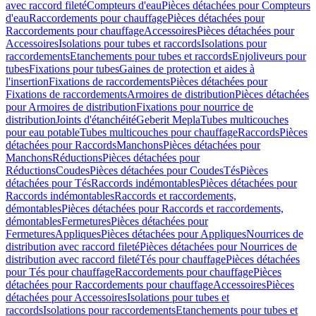
avec raccord fileté
Compteurs d'eau
Pièces détachées pour Compteurs
d'eau
Raccordements pour chauffage
Pièces détachées pour
Raccordements pour chauffage
Accessoires
Pièces détachées pour
Accessoires
Isolations pour tubes et raccords
Isolations pour
raccordements
Etanchements pour tubes et raccords
Enjoliveurs pour
tubes
Fixations pour tubes
Gaines de protection et aides à
l'insertion
Fixations de raccordements
Pièces détachées pour
Fixations de raccordements
Armoires de distribution
Pièces détachées
pour Armoires de distribution
Fixations pour nourrice de
distribution
Joints d'étanchéité
Geberit Mepla
Tubes multicouches
pour eau potable
Tubes multicouches pour chauffage
Raccords
Pièces
détachées pour Raccords
Manchons
Pièces détachées pour
Manchons
Réductions
Pièces détachées pour
Réductions
Coudes
Pièces détachées pour Coudes
Tés
Pièces
détachées pour Tés
Raccords indémontables
Pièces détachées pour
Raccords indémontables
Raccords et raccordements,
démontables
Pièces détachées pour Raccords et raccordements,
démontables
Fermetures
Pièces détachées pour
Fermetures
Appliques
Pièces détachées pour Appliques
Nourrices de
distribution avec raccord fileté
Pièces détachées pour Nourrices de
distribution avec raccord fileté
Tés pour chauffage
Pièces détachées
pour Tés pour chauffage
Raccordements pour chauffage
Pièces
détachées pour Raccordements pour chauffage
Accessoires
Pièces
détachées pour Accessoires
Isolations pour tubes et
raccords
Isolations pour raccordements
Etanchements pour tubes et