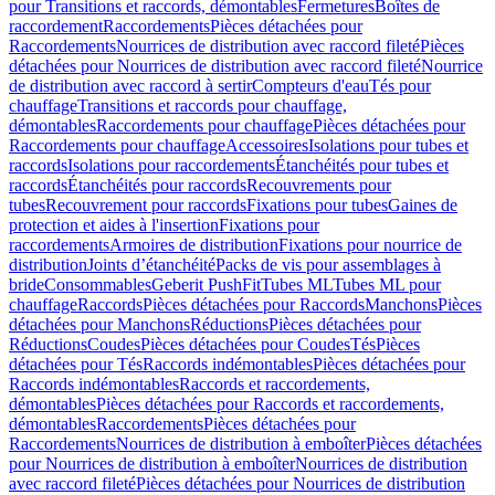
pour Transitions et raccords, démontables
Fermetures
Boîtes de
raccordement
Raccordements
Pièces détachées pour
Raccordements
Nourrices de distribution avec raccord fileté
Pièces
détachées pour Nourrices de distribution avec raccord fileté
Nourrice
de distribution avec raccord à sertir
Compteurs d'eau
Tés pour
chauffage
Transitions et raccords pour chauffage,
démontables
Raccordements pour chauffage
Pièces détachées pour
Raccordements pour chauffage
Accessoires
Isolations pour tubes et
raccords
Isolations pour raccordements
Étanchéités pour tubes et
raccords
Étanchéités pour raccords
Recouvrements pour
tubes
Recouvrement pour raccords
Fixations pour tubes
Gaines de
protection et aides à l'insertion
Fixations pour
raccordements
Armoires de distribution
Fixations pour nourrice de
distribution
Joints d’étanchéité
Packs de vis pour assemblages à
bride
Consommables
Geberit PushFit
Tubes ML
Tubes ML pour
chauffage
Raccords
Pièces détachées pour Raccords
Manchons
Pièces
détachées pour Manchons
Réductions
Pièces détachées pour
Réductions
Coudes
Pièces détachées pour Coudes
Tés
Pièces
détachées pour Tés
Raccords indémontables
Pièces détachées pour
Raccords indémontables
Raccords et raccordements,
démontables
Pièces détachées pour Raccords et raccordements,
démontables
Raccordements
Pièces détachées pour
Raccordements
Nourrices de distribution à emboîter
Pièces détachées
pour Nourrices de distribution à emboîter
Nourrices de distribution
avec raccord fileté
Pièces détachées pour Nourrices de distribution