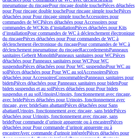
pneumatique du rinçage
Pour rinçage double touche
Pièces détachées
pour Pour rinçage double touche
Pour rinçage simple touche
Pièces
détachées pour Pour rinçage simple touche
Accessoires pour
commandes de WC
Pièces détachées pour Accessoires pour
commandes de WC
Kits d’installation
Pièces détachées pour Kits
d’installation
Pour commandes de WC à déclenchement électronique
du rinçage
Pièces détachées pour Pour commandes de WC à
déclenchement électronique du rinçage
Pour commandes de WC à
déclenchement pneumatique du rinçage
Raccordements
Panneaux
sanitaires Geberit Monolith
Panneaux sanitaires pour WC
Pièces
détachées pour Panneaux sanitaires pour WC
Pour WC
suspendus
Pièces détachées pour Pour WC suspendus
Pour WC au
sol
Pièces détachées pour Pour WC au sol
Accessoires
Pièces
détachées pour Accessoires
Consommables
Panneaux sanitaires pour
bidets
Pièces détachées pour Panneaux sanitaires pour bidets
Pour
bidets suspendus et au sol
Pièces détachées pour Pour bidets
suspendus et au sol
Urinoirs
Urinoirs, fonctionnement avec rinçage,
avec bride
Pièces détachées pour Urinoirs, fonctionnement avec
rinçage, avec bride
Sans abattant
Pièces détachées pour Sans
abattant
Urinoirs, fonctionnement avec rinçage, sans bride
Pièces
détachées pour Urinoirs, fonctionnement avec rinçage, sans
bride
Pour commande d’urinoir apparente ou à encastrer
Pièces
détachées pour Pour commande d’urinoir apparente ou à
encastrer
Avec commande d'urinoir intégrée
Pièces détachées pour