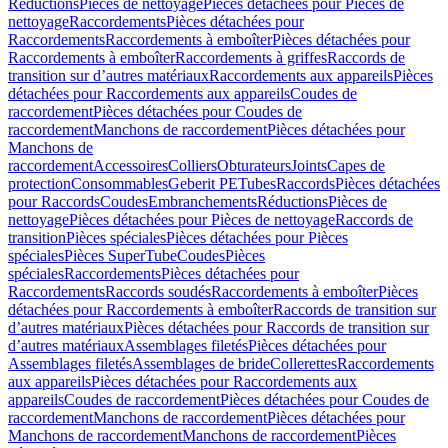
Réductions
Pièces de nettoyage
Pièces détachées pour Pièces de
nettoyage
Raccordements
Pièces détachées pour
Raccordements
Raccordements à emboîter
Pièces détachées pour
Raccordements à emboîter
Raccordements à griffes
Raccords de
transition sur d’autres matériaux
Raccordements aux appareils
Pièces
détachées pour Raccordements aux appareils
Coudes de
raccordement
Pièces détachées pour Coudes de
raccordement
Manchons de raccordement
Pièces détachées pour
Manchons de
raccordement
Accessoires
Colliers
Obturateurs
Joints
Capes de
protection
Consommables
Geberit PE
Tubes
Raccords
Pièces détachées
pour Raccords
Coudes
Embranchements
Réductions
Pièces de
nettoyage
Pièces détachées pour Pièces de nettoyage
Raccords de
transition
Pièces spéciales
Pièces détachées pour Pièces
spéciales
Pièces SuperTube
Coudes
Pièces
spéciales
Raccordements
Pièces détachées pour
Raccordements
Raccords soudés
Raccordements à emboîter
Pièces
détachées pour Raccordements à emboîter
Raccords de transition sur
d’autres matériaux
Pièces détachées pour Raccords de transition sur
d’autres matériaux
Assemblages filetés
Pièces détachées pour
Assemblages filetés
Assemblages de bride
Collerettes
Raccordements
aux appareils
Pièces détachées pour Raccordements aux
appareils
Coudes de raccordement
Pièces détachées pour Coudes de
raccordement
Manchons de raccordement
Pièces détachées pour
Manchons de raccordement
Manchons de raccordement
Pièces