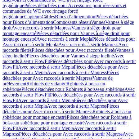
hygiénique
Pièces détachées pour Accessoires pour réservoirs et
commandes de WC avec rinçage forcé
hygiénique
Capteurs
Câbles
Blocs d’alimentation
Pièces détachées
pour Blocs d’alimentation
Composants réseau
Vannes
Vannes à siège
droit
Avec raccords à sertir Mapress
Vannes à siège droit pour
montage encastré
Pièces détachées pour Vannes à siège droit pour
montage encastré
Avec raccords à sertir Mepla
Pièces détachées pour
Avec raccords à sertir Mepla
Avec raccords à sertir Mapress
Avec
raccords filetés
Pièces détachées pour Avec raccords filetés
Vannes à
siège incliné
Pièces détachées pour Vannes à siège incliné
Avec
raccords à sertir FlowFit
Pièces détachées pour Avec raccords à sertir
FlowFit
Avec raccords à sertir Mepla
Pièces détachées pour Avec
raccords à sertir Mepla
Avec raccords à sertir Mapress
Pièces
détachées pour Avec raccords à sertir Mapress
Vannes de
prélèvement
Robinets de vidange
Robinets à boisseau
sphérique
Pièces détachées pour Robinets à boisseau sphérique
Avec
raccords à sertir FlowFit
Pièces détachées pour Avec raccords à sertir
FlowFit
Avec raccords à sertir Mepla
Pièces détachées pour Avec
raccords à sertir Mepla
Avec raccords à sertir Mapress
Pièces
détachées pour Avec raccords à sertir Mapress
Robinets à boisseau
sphérique pour montage encastré
Pièces détachées pour Robinets à
boisseau sphérique pour montage encastré
Avec raccords à sertir
FlowFit
Avec raccords à sertir Mepla
Avec raccords à sertir
Mapress
Pièces détachées pour Avec raccords à sertir Mapress
Avec