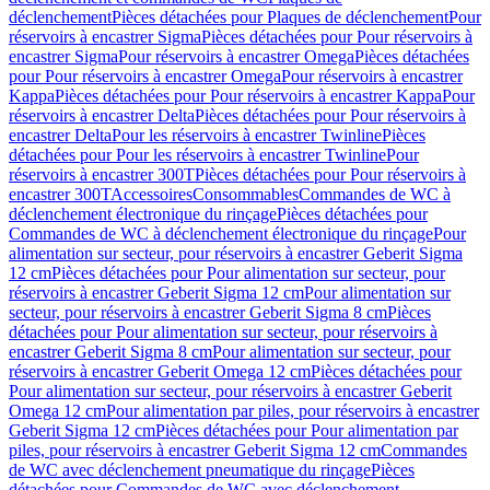
déclenchement
Pièces détachées pour Plaques de déclenchement
Pour
réservoirs à encastrer Sigma
Pièces détachées pour Pour réservoirs à
encastrer Sigma
Pour réservoirs à encastrer Omega
Pièces détachées
pour Pour réservoirs à encastrer Omega
Pour réservoirs à encastrer
Kappa
Pièces détachées pour Pour réservoirs à encastrer Kappa
Pour
réservoirs à encastrer Delta
Pièces détachées pour Pour réservoirs à
encastrer Delta
Pour les réservoirs à encastrer Twinline
Pièces
détachées pour Pour les réservoirs à encastrer Twinline
Pour
réservoirs à encastrer 300T
Pièces détachées pour Pour réservoirs à
encastrer 300T
Accessoires
Consommables
Commandes de WC à
déclenchement électronique du rinçage
Pièces détachées pour
Commandes de WC à déclenchement électronique du rinçage
Pour
alimentation sur secteur, pour réservoirs à encastrer Geberit Sigma
12 cm
Pièces détachées pour Pour alimentation sur secteur, pour
réservoirs à encastrer Geberit Sigma 12 cm
Pour alimentation sur
secteur, pour réservoirs à encastrer Geberit Sigma 8 cm
Pièces
détachées pour Pour alimentation sur secteur, pour réservoirs à
encastrer Geberit Sigma 8 cm
Pour alimentation sur secteur, pour
réservoirs à encastrer Geberit Omega 12 cm
Pièces détachées pour
Pour alimentation sur secteur, pour réservoirs à encastrer Geberit
Omega 12 cm
Pour alimentation par piles, pour réservoirs à encastrer
Geberit Sigma 12 cm
Pièces détachées pour Pour alimentation par
piles, pour réservoirs à encastrer Geberit Sigma 12 cm
Commandes
de WC avec déclenchement pneumatique du rinçage
Pièces
détachées pour Commandes de WC avec déclenchement