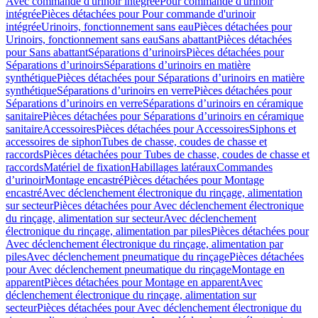
Avec commande d'urinoir intégrée
Pour commande d'urinoir
intégrée
Pièces détachées pour Pour commande d'urinoir
intégrée
Urinoirs, fonctionnement sans eau
Pièces détachées pour
Urinoirs, fonctionnement sans eau
Sans abattant
Pièces détachées
pour Sans abattant
Séparations d’urinoirs
Pièces détachées pour
Séparations d’urinoirs
Séparations d’urinoirs en matière
synthétique
Pièces détachées pour Séparations d’urinoirs en matière
synthétique
Séparations d’urinoirs en verre
Pièces détachées pour
Séparations d’urinoirs en verre
Séparations d’urinoirs en céramique
sanitaire
Pièces détachées pour Séparations d’urinoirs en céramique
sanitaire
Accessoires
Pièces détachées pour Accessoires
Siphons et
accessoires de siphon
Tubes de chasse, coudes de chasse et
raccords
Pièces détachées pour Tubes de chasse, coudes de chasse et
raccords
Matériel de fixation
Habillages latéraux
Commandes
dʼurinoir
Montage encastré
Pièces détachées pour Montage
encastré
Avec déclenchement électronique du rinçage, alimentation
sur secteur
Pièces détachées pour Avec déclenchement électronique
du rinçage, alimentation sur secteur
Avec déclenchement
électronique du rinçage, alimentation par piles
Pièces détachées pour
Avec déclenchement électronique du rinçage, alimentation par
piles
Avec déclenchement pneumatique du rinçage
Pièces détachées
pour Avec déclenchement pneumatique du rinçage
Montage en
apparent
Pièces détachées pour Montage en apparent
Avec
déclenchement électronique du rinçage, alimentation sur
secteur
Pièces détachées pour Avec déclenchement électronique du