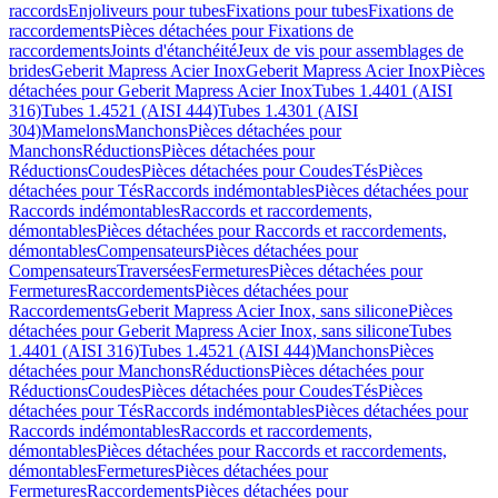
raccords
Enjoliveurs pour tubes
Fixations pour tubes
Fixations de
raccordements
Pièces détachées pour Fixations de
raccordements
Joints d'étanchéité
Jeux de vis pour assemblages de
brides
Geberit Mapress Acier Inox
Geberit Mapress Acier Inox
Pièces
détachées pour Geberit Mapress Acier Inox
Tubes 1.4401 (AISI
316)
Tubes 1.4521 (AISI 444)
Tubes 1.4301 (AISI
304)
Mamelons
Manchons
Pièces détachées pour
Manchons
Réductions
Pièces détachées pour
Réductions
Coudes
Pièces détachées pour Coudes
Tés
Pièces
détachées pour Tés
Raccords indémontables
Pièces détachées pour
Raccords indémontables
Raccords et raccordements,
démontables
Pièces détachées pour Raccords et raccordements,
démontables
Compensateurs
Pièces détachées pour
Compensateurs
Traversées
Fermetures
Pièces détachées pour
Fermetures
Raccordements
Pièces détachées pour
Raccordements
Geberit Mapress Acier Inox, sans silicone
Pièces
détachées pour Geberit Mapress Acier Inox, sans silicone
Tubes
1.4401 (AISI 316)
Tubes 1.4521 (AISI 444)
Manchons
Pièces
détachées pour Manchons
Réductions
Pièces détachées pour
Réductions
Coudes
Pièces détachées pour Coudes
Tés
Pièces
détachées pour Tés
Raccords indémontables
Pièces détachées pour
Raccords indémontables
Raccords et raccordements,
démontables
Pièces détachées pour Raccords et raccordements,
démontables
Fermetures
Pièces détachées pour
Fermetures
Raccordements
Pièces détachées pour