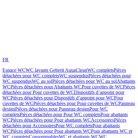
FR
Espace WC
WC lavants Geberit AquaClean
WC complets
Pièces
détachées pour WC complets
WC suspendus
Pièces détachées pour
WC suspendus
WC au sol
Pièces détachées pour WC au sol
Abattants
WC
Pièces détachées pour Abattants WC
Pour cuvettes de WC
Pièces
détachées pour Pour cuvettes de WC
Dispositifs d’appoint pour
WC
Pièces détachées pour Dispositifs d’appoint pour WC
Pour
cuvettes de WC
Pièces détachées pour Pour cuvettes de WC
Panneau
design
Pièces détachées pour Panneau design
Pour WC
complets
Pièces détachées pour Pour WC complets
Pour abattants
WC
Pièces détachées pour Pour abattants WC
Accessoires
Pièces
détachées pour Accessoires
Pour WC complets
Pour abattants
WC
Pièces détachées pour Pour abattants WC
Pour abattants WC et
WC complets
Consommables
WC et abattants WC
WC