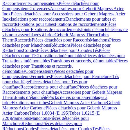
Raccordements
Compensateurs
Pièces détachées pour
Compensateurs
Traversées
Accessoires pour Geberit Mapress Acier
Inox
Pièces détachées pour Accessoires pour Geberit Mapress Acier
Inox
Isolations pour raccordements
Etanchements pour tubes et
raccords
Fixations pour tubes
Fixations de raccordements
Pièces
détachées pour Fixations de raccordements
Joints d'étanchéité
Jeux de
vis pour assemblages à bride
Geberit Mapress Therm
Tubes
Therm
Raccords
Pièces détachées pour Raccords
Manchons
Pièces
détachées pour Manchons
Réductions
Pièces détachées pour
Réductions
Coudes
Pièces détachées pour Coudes
Tés
Pièces
détachées pour Tés
Transitions indémontables
Pièces détachées pour
Transitions indémontables
Transitions et raccords, démontables
Pièces
détachées pour Transitions et raccords,
démontables
Compensateurs
Pièces détachées pour
Compensateurs
Fermetures
Pièces détachées pour Fermetures
Tés
pour chauffage
Pièces détachées pour Tés pour
chauffage
Raccordements pour chauffage
Pièces détachées pour
Raccordements pour chauffage
Accessoires pour Geberit Mapress
Therm
Joints d’étanchéité
Packs de vis pour assemblages à
bride
Fixations pour tubes
Geberit Mapress Acier Carbone
Geberit
Mapress Acier Carbone
Pièces détachées pour Geberit Mapress
Acier Carbone
Tubes 1.0034 (E 195)
Tubes 1.0215 (E
220)
Mamelons
Manchons
Pièces détachées pour
Manchons
Réductions
Pièces détachées pour
Réductions
Coudes
Pièces détachées pour Coudes
Tés
Pièces