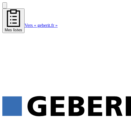
Vers « geberit.fr »
Mes listes