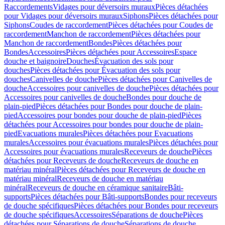
Raccordements
Vidages pour déversoirs muraux
Pièces détachées
pour Vidages pour déversoirs muraux
Siphons
Pièces détachées pour
Siphons
Coudes de raccordement
Pièces détachées pour Coudes de
raccordement
Manchon de raccordement
Pièces détachées pour
Manchon de raccordement
Bondes
Pièces détachées pour
Bondes
Accessoires
Pièces détachées pour Accessoires
Espace
douche et baignoire
Douches
Évacuation des sols pour
douches
Pièces détachées pour Évacuation des sols pour
douches
Canivelles de douche
Pièces détachées pour Canivelles de
douche
Accessoires pour canivelles de douche
Pièces détachées pour
Accessoires pour canivelles de douche
Bondes pour douche de
plain-pied
Pièces détachées pour Bondes pour douche de plain-
pied
Accessoires pour bondes pour douche de plain-pied
Pièces
détachées pour Accessoires pour bondes pour douche de plain-
pied
Evacuations murales
Pièces détachées pour Evacuations
murales
Accessoires pour évacuations murales
Pièces détachées pour
Accessoires pour évacuations murales
Receveurs de douche
Pièces
détachées pour Receveurs de douche
Receveurs de douche en
matériau minéral
Pièces détachées pour Receveurs de douche en
matériau minéral
Receveurs de douche en matériau
minéral
Receveurs de douche en céramique sanitaire
Bâti-
supports
Pièces détachées pour Bâti-supports
Bondes pour receveurs
de douche spécifiques
Pièces détachées pour Bondes pour receveurs
de douche spécifiques
Accessoires
Séparations de douche
Pièces
détachées pour Séparations de douche
Séparations de douche