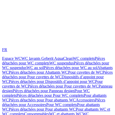
FR
Espace WC
WC lavants Geberit AquaClean
WC complets
Pièces
détachées pour WC complets
WC suspendus
Pièces détachées pour
WC suspendus
WC au sol
Pièces détachées pour WC au sol
Abattants
WC
Pièces détachées pour Abattants WC
Pour cuvettes de WC
Pièces
détachées pour Pour cuvettes de WC
Dispositifs d’appoint pour
WC
Pièces détachées pour Dispositifs d’appoint pour WC
Pour
cuvettes de WC
Pièces détachées pour Pour cuvettes de WC
Panneau
design
Pièces détachées pour Panneau design
Pour WC
complets
Pièces détachées pour Pour WC complets
Pour abattants
WC
Pièces détachées pour Pour abattants WC
Accessoires
Pièces
détachées pour Accessoires
Pour WC complets
Pour abattants
WC
Pièces détachées pour Pour abattants WC
Pour abattants WC et
WC complets
Consommables
WC et abattants WC
WC