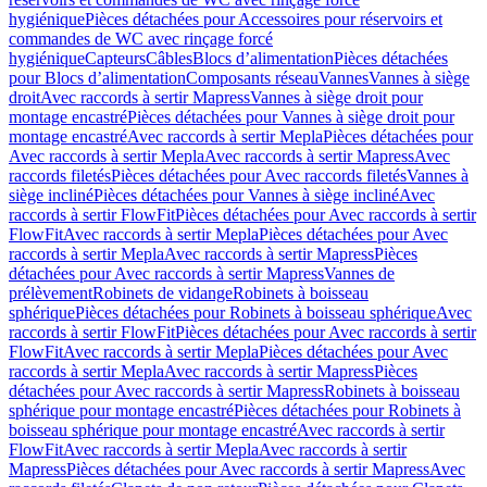
hygiénique
Pièces détachées pour Accessoires pour réservoirs et
commandes de WC avec rinçage forcé
hygiénique
Capteurs
Câbles
Blocs d’alimentation
Pièces détachées
pour Blocs d’alimentation
Composants réseau
Vannes
Vannes à siège
droit
Avec raccords à sertir Mapress
Vannes à siège droit pour
montage encastré
Pièces détachées pour Vannes à siège droit pour
montage encastré
Avec raccords à sertir Mepla
Pièces détachées pour
Avec raccords à sertir Mepla
Avec raccords à sertir Mapress
Avec
raccords filetés
Pièces détachées pour Avec raccords filetés
Vannes à
siège incliné
Pièces détachées pour Vannes à siège incliné
Avec
raccords à sertir FlowFit
Pièces détachées pour Avec raccords à sertir
FlowFit
Avec raccords à sertir Mepla
Pièces détachées pour Avec
raccords à sertir Mepla
Avec raccords à sertir Mapress
Pièces
détachées pour Avec raccords à sertir Mapress
Vannes de
prélèvement
Robinets de vidange
Robinets à boisseau
sphérique
Pièces détachées pour Robinets à boisseau sphérique
Avec
raccords à sertir FlowFit
Pièces détachées pour Avec raccords à sertir
FlowFit
Avec raccords à sertir Mepla
Pièces détachées pour Avec
raccords à sertir Mepla
Avec raccords à sertir Mapress
Pièces
détachées pour Avec raccords à sertir Mapress
Robinets à boisseau
sphérique pour montage encastré
Pièces détachées pour Robinets à
boisseau sphérique pour montage encastré
Avec raccords à sertir
FlowFit
Avec raccords à sertir Mepla
Avec raccords à sertir
Mapress
Pièces détachées pour Avec raccords à sertir Mapress
Avec