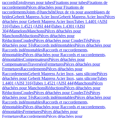
raccords
Enjoliveurs pour tubes
Fixations pour tubes
Fixations de
raccordements
Pièces détachées pour Fixations de
raccordements
Joints d'étanchéité
Jeux de vis pour assemblages de
brides
Geberit Mapress Acier Inox
Geberit Mapress Acier Inox
Pièces
détachées pour Geberit Mapress Acier Inox
Tubes 1.4401 (AISI
316)
Tubes 1.4521 (AISI 444)
Tubes 1.4301 (AISI
304)
Mamelons
Manchons
Pièces détachées pour
Manchons
Réductions
Pièces détachées pour
Réductions
Coudes
Pièces détachées pour Coudes
Tés
Pièces
détachées pour Tés
Raccords indémontables
Pièces détachées pour
Raccords indémontables
Raccords et raccordements,
démontables
Pièces détachées pour Raccords et raccordements,
démontables
Compensateurs
Pièces détachées pour
Compensateurs
Traversées
Fermetures
Pièces détachées pour
Fermetures
Raccordements
Pièces détachées pour
Raccordements
Geberit Mapress Acier Inox, sans silicone
Pièces
détachées pour Geberit Mapress Acier Inox, sans silicone
Tubes
1.4401 (AISI 316)
Tubes 1.4521 (AISI 444)
Manchons
Pièces
détachées pour Manchons
Réductions
Pièces détachées pour
Réductions
Coudes
Pièces détachées pour Coudes
Tés
Pièces
détachées pour Tés
Raccords indémontables
Pièces détachées pour
Raccords indémontables
Raccords et raccordements,
démontables
Pièces détachées pour Raccords et raccordements,
démontables
Fermetures
Pièces détachées pour
Fermetures
Raccordements
Pièces détachées pour