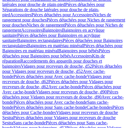
latérales pour douche de plain-pied
Pièces détachées pour
Séparations de douche latérales pour douche de plain-
pied
Accessoires
Pièces détachées pour Accessoires
Niches de
rangement pour douches
Pièces détachées pour Niches de rangement
pour douches
Niches de rangement
Pièces détachées pour Niches de
rangement
Accessoires
Baignoires
Baignoires en acrylique
sanitaire
Pièces détachées pour Baignoires en acrylique
sanitaire
Baignoires rectangulaires
Pièces détachées pour Baignoires
rectangulaires
Baignoires en matériau minéral
Pièces détachées pour
Baignoires en matériau minéral
Baignoires pour bébés
Pièces
détachées pour Baignoires pour bébés
Accessoires
Kits de
réparation
Raccordements des appareils pour douches et
baignoires
Vidages pour receveurs de douche, d52
Pièces détachées
pour Vidages pour receveurs de douche, d52
Avec cache-
bonde
Pièces détachées pour Avec cache-bonde
Vidages pour
receveurs de douche, d62
Pièces détachées pour Vidages pour
receveurs de douche, d62
Avec cache-bonde
Pièces détachées pour
Avec cache-bonde
Vidages pour receveurs de douche, d90
Pièces
détachées pour Vidages pour receveurs de douche, d90
Avec cache-
bonde
Pièces détachées pour Avec cache-bonde
Sans cache-
bonde
Pièces détachées pour Sans cache-bonde
Cache-bondes
Pièces
détachées pour Cache-bondes
Vidages pour receveurs de douche
Sestra
Pièces détachées pour Vidages pour receveurs de douche
Sestra
Sans cache-bonde
Pièces détachées pour Sans cache-
bonde
Vidages pour baignoires, d52
Pièces détachées pour Vidages