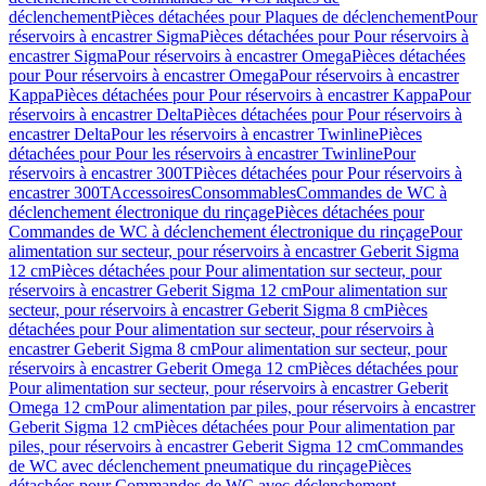
déclenchement
Pièces détachées pour Plaques de déclenchement
Pour
réservoirs à encastrer Sigma
Pièces détachées pour Pour réservoirs à
encastrer Sigma
Pour réservoirs à encastrer Omega
Pièces détachées
pour Pour réservoirs à encastrer Omega
Pour réservoirs à encastrer
Kappa
Pièces détachées pour Pour réservoirs à encastrer Kappa
Pour
réservoirs à encastrer Delta
Pièces détachées pour Pour réservoirs à
encastrer Delta
Pour les réservoirs à encastrer Twinline
Pièces
détachées pour Pour les réservoirs à encastrer Twinline
Pour
réservoirs à encastrer 300T
Pièces détachées pour Pour réservoirs à
encastrer 300T
Accessoires
Consommables
Commandes de WC à
déclenchement électronique du rinçage
Pièces détachées pour
Commandes de WC à déclenchement électronique du rinçage
Pour
alimentation sur secteur, pour réservoirs à encastrer Geberit Sigma
12 cm
Pièces détachées pour Pour alimentation sur secteur, pour
réservoirs à encastrer Geberit Sigma 12 cm
Pour alimentation sur
secteur, pour réservoirs à encastrer Geberit Sigma 8 cm
Pièces
détachées pour Pour alimentation sur secteur, pour réservoirs à
encastrer Geberit Sigma 8 cm
Pour alimentation sur secteur, pour
réservoirs à encastrer Geberit Omega 12 cm
Pièces détachées pour
Pour alimentation sur secteur, pour réservoirs à encastrer Geberit
Omega 12 cm
Pour alimentation par piles, pour réservoirs à encastrer
Geberit Sigma 12 cm
Pièces détachées pour Pour alimentation par
piles, pour réservoirs à encastrer Geberit Sigma 12 cm
Commandes
de WC avec déclenchement pneumatique du rinçage
Pièces
détachées pour Commandes de WC avec déclenchement