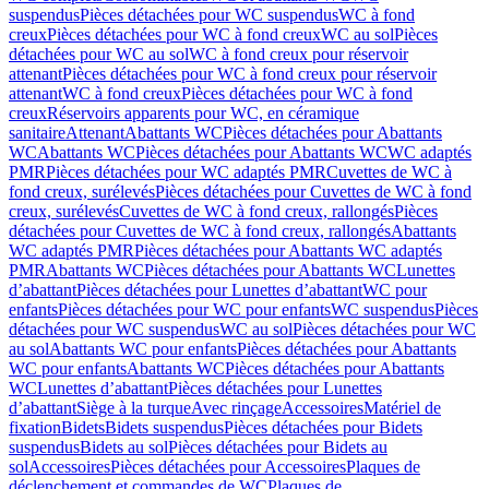
suspendus
Pièces détachées pour WC suspendus
WC à fond
creux
Pièces détachées pour WC à fond creux
WC au sol
Pièces
détachées pour WC au sol
WC à fond creux pour réservoir
attenant
Pièces détachées pour WC à fond creux pour réservoir
attenant
WC à fond creux
Pièces détachées pour WC à fond
creux
Réservoirs apparents pour WC, en céramique
sanitaire
Attenant
Abattants WC
Pièces détachées pour Abattants
WC
Abattants WC
Pièces détachées pour Abattants WC
WC adaptés
PMR
Pièces détachées pour WC adaptés PMR
Cuvettes de WC à
fond creux, surélevés
Pièces détachées pour Cuvettes de WC à fond
creux, surélevés
Cuvettes de WC à fond creux, rallongés
Pièces
détachées pour Cuvettes de WC à fond creux, rallongés
Abattants
WC adaptés PMR
Pièces détachées pour Abattants WC adaptés
PMR
Abattants WC
Pièces détachées pour Abattants WC
Lunettes
d’abattant
Pièces détachées pour Lunettes d’abattant
WC pour
enfants
Pièces détachées pour WC pour enfants
WC suspendus
Pièces
détachées pour WC suspendus
WC au sol
Pièces détachées pour WC
au sol
Abattants WC pour enfants
Pièces détachées pour Abattants
WC pour enfants
Abattants WC
Pièces détachées pour Abattants
WC
Lunettes d’abattant
Pièces détachées pour Lunettes
d’abattant
Siège à la turque
Avec rinçage
Accessoires
Matériel de
fixation
Bidets
Bidets suspendus
Pièces détachées pour Bidets
suspendus
Bidets au sol
Pièces détachées pour Bidets au
sol
Accessoires
Pièces détachées pour Accessoires
Plaques de
déclenchement et commandes de WC
Plaques de