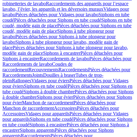
robinetteries de lavabo
Raccordements des appareils pour l’espace
lavabo, l’évier, les appareils et les déversoirs muraux
Vidages pour
lavabo
Pièces détachées pour Vidages pour lavabo
Siphons en tube
coudé
Pièces détachées pour Siphons en tube coudé
Siphons en tube
coudé, modèle gain de place
Pièces détachées pour Siphons en tube
coudé, modèle gain de place
Siphons à tube plongeur pour
lavabo
Pièces détachées pour Siphons à tube plongeur pour
lavabo
Siphons à tube plongeur pour lavabo, modèle gain de
place
Pièces détachées pour Siphons à tube plongeur pour lavabo,
modèle gain de place
Siphons à encastrer
Pièces détachées pour
Siphons à encastrer
Raccordements de lavabo
Pièces détachées pour
Raccordements de lavabo
Coudes de
raccordement
Recouvrements
Raccordements
Pièces détachées pour
Raccordements
Joints
Douilles à braser
Tubes de trop-
plein
Rallonges
Vidages pour éviers
Pièces détachées pour Vidages
pour éviers
Siphons en tube coudé
Pièces détachées pour Siphons en
tube coudé
Siphons à double chambre
Pièces détachées pour Siphons
à double chambre
Siphons pour évier
Pièces détachées pour Siphons
pour évier
Manchon de raccordement
Pièces détachées pour
Manchon de raccordement
Accessoires
Pièces détachées pour
Accessoires
Vidages pour appareils
Pièces détachées pour Vidages
pour appareils
Siphons en tube coudé
Pièces détachées pour Siphons
en tube coudé
Siphons à encastrer
Pièces détachées pour Siphons à
encastrer
Siphons apparents
Pièces détachées pour Siphons
apparents
Raccordements
Pièces détachées pour