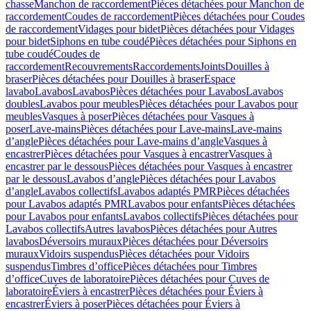
chasse
Manchon de raccordement
Pièces détachées pour Manchon de
raccordement
Coudes de raccordement
Pièces détachées pour Coudes
de raccordement
Vidages pour bidet
Pièces détachées pour Vidages
pour bidet
Siphons en tube coudé
Pièces détachées pour Siphons en
tube coudé
Coudes de
raccordement
Recouvrements
Raccordements
Joints
Douilles à
braser
Pièces détachées pour Douilles à braser
Espace
lavabo
Lavabos
Lavabos
Pièces détachées pour Lavabos
Lavabos
doubles
Lavabos pour meubles
Pièces détachées pour Lavabos pour
meubles
Vasques à poser
Pièces détachées pour Vasques à
poser
Lave-mains
Pièces détachées pour Lave-mains
Lave-mains
d’angle
Pièces détachées pour Lave-mains d’angle
Vasques à
encastrer
Pièces détachées pour Vasques à encastrer
Vasques à
encastrer par le dessous
Pièces détachées pour Vasques à encastrer
par le dessous
Lavabos d’angle
Pièces détachées pour Lavabos
d’angle
Lavabos collectifs
Lavabos adaptés PMR
Pièces détachées
pour Lavabos adaptés PMR
Lavabos pour enfants
Pièces détachées
pour Lavabos pour enfants
Lavabos collectifs
Pièces détachées pour
Lavabos collectifs
Autres lavabos
Pièces détachées pour Autres
lavabos
Déversoirs muraux
Pièces détachées pour Déversoirs
muraux
Vidoirs suspendus
Pièces détachées pour Vidoirs
suspendus
Timbres dʼoffice
Pièces détachées pour Timbres
dʼoffice
Cuves de laboratoire
Pièces détachées pour Cuves de
laboratoire
Éviers à encastrer
Pièces détachées pour Éviers à
encastrer
Éviers à poser
Pièces détachées pour Éviers à