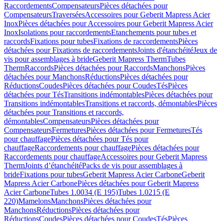
Raccordements
Compensateurs
Pièces détachées pour
Compensateurs
Traversées
Accessoires pour Geberit Mapress Acier
Inox
Pièces détachées pour Accessoires pour Geberit Mapress Acier
Inox
Isolations pour raccordements
Etanchements pour tubes et
raccords
Fixations pour tubes
Fixations de raccordements
Pièces
détachées pour Fixations de raccordements
Joints d'étanchéité
Jeux de
vis pour assemblages à bride
Geberit Mapress Therm
Tubes
Therm
Raccords
Pièces détachées pour Raccords
Manchons
Pièces
détachées pour Manchons
Réductions
Pièces détachées pour
Réductions
Coudes
Pièces détachées pour Coudes
Tés
Pièces
détachées pour Tés
Transitions indémontables
Pièces détachées pour
Transitions indémontables
Transitions et raccords, démontables
Pièces
détachées pour Transitions et raccords,
démontables
Compensateurs
Pièces détachées pour
Compensateurs
Fermetures
Pièces détachées pour Fermetures
Tés
pour chauffage
Pièces détachées pour Tés pour
chauffage
Raccordements pour chauffage
Pièces détachées pour
Raccordements pour chauffage
Accessoires pour Geberit Mapress
Therm
Joints d’étanchéité
Packs de vis pour assemblages à
bride
Fixations pour tubes
Geberit Mapress Acier Carbone
Geberit
Mapress Acier Carbone
Pièces détachées pour Geberit Mapress
Acier Carbone
Tubes 1.0034 (E 195)
Tubes 1.0215 (E
220)
Mamelons
Manchons
Pièces détachées pour
Manchons
Réductions
Pièces détachées pour
Réductions
Coudes
Pièces détachées pour Coudes
Tés
Pièces