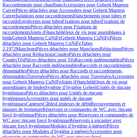
Raccordements pour chauffage
Accessoires pour Geberit Mapress
Cuivre
Pièces détachées pour Accessoires pour Geberit Mapress
Cuivre
Isolations pour raccordements
Etanchements pour tubes et
raccords
Enjoliveurs pour tubes
Fixations pour tubes
Fixations de
raccordements
Pièces détachées pour Fixations de
raccordements
Joints d'étanchéité
Jeux de vis pour assemblages à
bride
Geberit Mapress CuNiFe
Geberit Mapress CuNiFe
Pièces
détachées pour Geberit Mapress CuNiFe
Tubes
2.1972
Manchons
Pièces détachées pour Manchons
Réductions
Pièces
détachées pour Réductions
Coudes
Pièces détachées pour
Coudes
Tés
Pièces détachées pour Tés
Raccords indémontables
Pièces
détachées pour Raccords indémontables
Raccords et raccordements,
démontables
Pièces détachées pour Raccords et raccordements,
démontables
Traversées
Pièces détachées pour Traversées
Accessoires
pour Geberit Mapress CuNiFe
Joints d'étanchéité
Jeux de vis pour
assemblages de brides
Système d’hygiène Geberit
Unités de rinçage
hygiéniques
Pièces détachées pour Unités de rinçage
hygiéniques
Accessoires pour unités de rinçage
hygiéniques
Capteurs
Câbles
Limiteurs de débit
Recouvrements et
plaques de fermeture
Réservoirs et commandes de WC avec rinçage
forcé hygiénique
Pièces détachées pour Réservoirs et commandes de
WC avec rinçage forcé hygiénique
Réservoirs à encastrer avec
rinçage forcé hygiénique
Modules d’hygiène à intégrer
Pièces
détachées pour Modules d’hygiène à intégrer
Accessoires pour
réservoirs et commandes de WC avec rinçage forcé