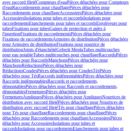
avec raccord fileté
Compteurs d'eau
Pièces détachées pour Compteurs
d'eau
Raccordements pour chauffage
Pièces détachées pour
Raccordements pour chauffage
Accessoires
Pièces détachées pour
Accessoires
Isolations pour tubes et raccords
Isolations pour
raccordements
Etanchements pour tubes et raccords
Enjoliveurs pour
tubes
Fixations pour tubes
Gaines de protection et aides à
l'insertion
Fixations de raccordements
Pièces détachées pour
Fixations de raccordements
Armoires de distribution
Pièces détachées
pour Armoires de distribution
Fixations pour nourrice de
distribution
Joints d'étanchéité
Geberit Mepla
Tubes multicouches
pour eau potable
Tubes multicouches pour chauffage
Raccords
Pièces
détachées pour Raccords
Manchons
Pièces détachées pour
Manchons
Réductions
Pièces détachées pour
Réductions
Coudes
Pièces détachées pour Coudes
Tés
Pièces
détachées pour Tés
Raccords indémontables
Pièces détachées pour
Raccords indémontables
Raccords et raccordements,
démontables
Pièces détachées pour Raccords et raccordements,
démontables
Fermetures
Pièces détachées pour
Fermetures
Appliques
Pièces détachées pour Appliques
Nourrices de
distribution avec raccord fileté
Pièces détachées pour Nourrices de
distribution avec raccord fileté
Tés pour chauffage
Pièces détachées
pour Tés pour chauffage
Raccordements pour chauffage
Pièces
détachées pour Raccordements pour chauffage
Accessoires
Pièces
détachées pour Accessoires
Isolations pour tubes et
raccords
Isolations pour raccordements
Etanchements pour tubes et