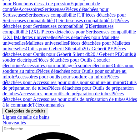
pour Bouchons d'essai de pression
Equipement de
contrôle
Accessoires
Sertisseuses
Pièces détachées pour
Sertisseuses
Sertisseuses compatibilité [1]
Pièces détachées pour
Sertisseuses compatibilité [1]
Sertisseuses compatibilité [2]
Pièces
détachées pour Sertisseuses compatibilité [2]
Sertisseuses
compatibilité [2XL]
Pièces détachées pour Sertisseuses compatibilité
[2XL]
Mallettes universelles
Pièces détachées pour Mallettes
universelles
Mallettes universelles
Pièces détachées pour Mallettes
universelles
Outils pour Geberit Silent-db20 / Geberit PE
Pièces
détachées pour Outils pour Geberit Silent-db20 / Geberit PE
Outils à
souder électrique
Pièces détachées pour Outils à souder
électrique
Accessoires pour outillage à souder électrique
Outils pour
soudure au miroir
Pièces détachées pour Outils pour soudure au
miroir
Accessoires pour outils pour soudure au miroir
Pièces
détachées pour Accessoires pour outils pour soudure au miroir
Outils
de préparation de tubes
Pièces détachées pour Outils de préparation
de tubes
Accessoires pour outils de préparation de tubes
Pièces
détachées pour Accessoires pour outils de préparation de tubes
Aides
à la commande
Télécommandes
Catégories de produits
Lignes de salle de bains
Nouveautés