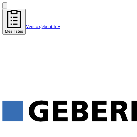
Vers « geberit.fr »
Mes listes