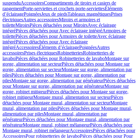
suspendu
Accessoires
Compartiments de tiroirs et casiers de
rangement
Porte-serviettes et crochets porte-serviettes
Éléments
d’éclairage
Poignées
Jeux de pieds
Tableaux magnétiques
Prises
électriques
Autres accessoires
Miroirs et armoires et
toilette
Miroirs
Pièces détachées pour Miroirs
Avec éclairage
intégré
Pièces détachées pour Avec éclairage intégré
Armoires de
toilette
Pièces détachées pour Armoires de toilette
Avec éclairage
intégré
Pièces détachées pour Avec éclairage
intégré
Accessoires
Éléments d’éclairage
Poignées
Autres
accessoires
Prises électriques
Robinetteries
Robinetteries de
lavabo
Pièces détachées pour Robinetteries de lavabo
Montage sur
gorge, alimentation sur secteur
Pièces détachées pour Montage sur
gorge, alimentation sur secteur
Montage sur gorge, alimentation par
piles
Pièces détachées pour Montage sur gorge, alimentation par
piles
Montage sur gorge, alimentation par générateur
Pièces détachées
pour Montage sur gorge, alimentation par générateur
Montage sur
gorge, robinet mitigeur
Pièces détachées pour Montage sur gorge,
robinet mitigeur
Montage mural, alimentation sur secteur
Pièces
détachées pour Montage mural, alimentation sur secteur
Montage
mural, alimentation par piles
Pièces détachées pour Montage mural,
alimentation par piles
Montage mural, alimentation par
générateur
Pièces détachées pour Montage mural, alimentation par
générateur
Montage mural, robinet mélangeur
Pièces détachées pour
Montage mural, robinet mélangeur
Accessoires
Pièces détachées pour
Accessoires
Pour robinetteries de lavabo
Pièces détachées pour Pour