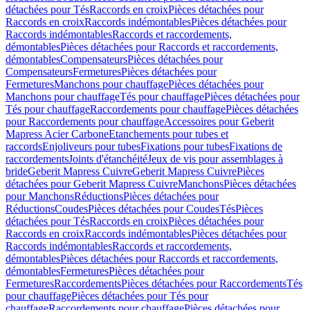
détachées pour Tés
Raccords en croix
Pièces détachées pour
Raccords en croix
Raccords indémontables
Pièces détachées pour
Raccords indémontables
Raccords et raccordements,
démontables
Pièces détachées pour Raccords et raccordements,
démontables
Compensateurs
Pièces détachées pour
Compensateurs
Fermetures
Pièces détachées pour
Fermetures
Manchons pour chauffage
Pièces détachées pour
Manchons pour chauffage
Tés pour chauffage
Pièces détachées pour
Tés pour chauffage
Raccordements pour chauffage
Pièces détachées
pour Raccordements pour chauffage
Accessoires pour Geberit
Mapress Acier Carbone
Etanchements pour tubes et
raccords
Enjoliveurs pour tubes
Fixations pour tubes
Fixations de
raccordements
Joints d'étanchéité
Jeux de vis pour assemblages à
bride
Geberit Mapress Cuivre
Geberit Mapress Cuivre
Pièces
détachées pour Geberit Mapress Cuivre
Manchons
Pièces détachées
pour Manchons
Réductions
Pièces détachées pour
Réductions
Coudes
Pièces détachées pour Coudes
Tés
Pièces
détachées pour Tés
Raccords en croix
Pièces détachées pour
Raccords en croix
Raccords indémontables
Pièces détachées pour
Raccords indémontables
Raccords et raccordements,
démontables
Pièces détachées pour Raccords et raccordements,
démontables
Fermetures
Pièces détachées pour
Fermetures
Raccordements
Pièces détachées pour Raccordements
Tés
pour chauffage
Pièces détachées pour Tés pour
chauffage
Raccordements pour chauffage
Pièces détachées pour