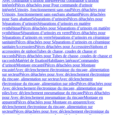
Avec commande d'urinoir intégrée
Pour commande d'urinoir
intégrée
Pièces détachées pour Pour commande d'urinoir
intégrée
Urinoirs, fonctionnement sans eau
Pièces détachées pour
Urinoirs, fonctionnement sans eau
Sans abattant
Pièces détachées
pour Sans abattant
Séparations d’urinoirs
Pièces détachées pour
Séparations d’urinoirs
Séparations d’urinoirs en matière
synthétique
Pièces détachées pour Séparations d’urinoirs en matière
synthétique
Séparations d’urinoirs en verre
Pièces détachées pour
Séparations d’urinoirs en verre
Séparations d’urinoirs en céramique
sanitaire
Pièces détachées pour Séparations d’urinoirs en céramique
sanitaire
Accessoires
Pièces détachées pour Accessoires
Siphons et
accessoires de siphon
Tubes de chasse, coudes de chasse et
raccords
Pièces détachées pour Tubes de chasse, coudes de chasse et
raccords
Matériel de fixation
Habillages latéraux
Commandes
dʼurinoir
Montage encastré
Pièces détachées pour Montage
encastré
Avec déclenchement électronique du rinçage, alimentation
sur secteur
Pièces détachées pour Avec déclenchement électronique
du rinçage, alimentation sur secteur
Avec déclenchement
électronique du rinçage, alimentation par piles
Pièces détachées pour
Avec déclenchement électronique du rinçage, alimentation par
piles
Avec déclenchement pneumatique du rinçage
Pièces détachées
pour Avec déclenchement pneumatique du rinçage
Montage en
apparent
Pièces détachées pour Montage en apparent
Avec
déclenchement électronique du rinçage, alimentation sur
secteur
Pièces détachées pour Avec déclenchement électronique du