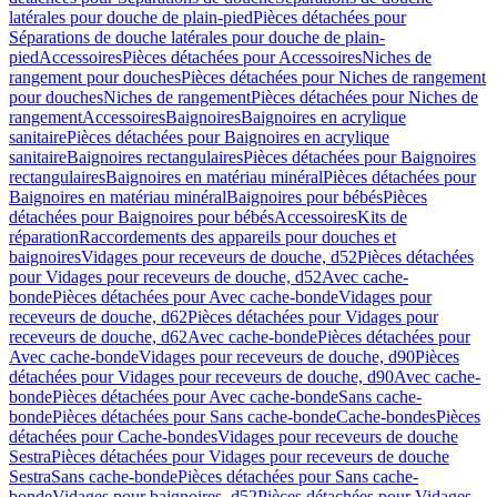
latérales pour douche de plain-pied
Pièces détachées pour
Séparations de douche latérales pour douche de plain-
pied
Accessoires
Pièces détachées pour Accessoires
Niches de
rangement pour douches
Pièces détachées pour Niches de rangement
pour douches
Niches de rangement
Pièces détachées pour Niches de
rangement
Accessoires
Baignoires
Baignoires en acrylique
sanitaire
Pièces détachées pour Baignoires en acrylique
sanitaire
Baignoires rectangulaires
Pièces détachées pour Baignoires
rectangulaires
Baignoires en matériau minéral
Pièces détachées pour
Baignoires en matériau minéral
Baignoires pour bébés
Pièces
détachées pour Baignoires pour bébés
Accessoires
Kits de
réparation
Raccordements des appareils pour douches et
baignoires
Vidages pour receveurs de douche, d52
Pièces détachées
pour Vidages pour receveurs de douche, d52
Avec cache-
bonde
Pièces détachées pour Avec cache-bonde
Vidages pour
receveurs de douche, d62
Pièces détachées pour Vidages pour
receveurs de douche, d62
Avec cache-bonde
Pièces détachées pour
Avec cache-bonde
Vidages pour receveurs de douche, d90
Pièces
détachées pour Vidages pour receveurs de douche, d90
Avec cache-
bonde
Pièces détachées pour Avec cache-bonde
Sans cache-
bonde
Pièces détachées pour Sans cache-bonde
Cache-bondes
Pièces
détachées pour Cache-bondes
Vidages pour receveurs de douche
Sestra
Pièces détachées pour Vidages pour receveurs de douche
Sestra
Sans cache-bonde
Pièces détachées pour Sans cache-
bonde
Vidages pour baignoires, d52
Pièces détachées pour Vidages