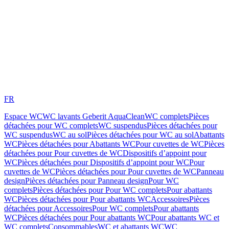
FR
Espace WC
WC lavants Geberit AquaClean
WC complets
Pièces
détachées pour WC complets
WC suspendus
Pièces détachées pour
WC suspendus
WC au sol
Pièces détachées pour WC au sol
Abattants
WC
Pièces détachées pour Abattants WC
Pour cuvettes de WC
Pièces
détachées pour Pour cuvettes de WC
Dispositifs d’appoint pour
WC
Pièces détachées pour Dispositifs d’appoint pour WC
Pour
cuvettes de WC
Pièces détachées pour Pour cuvettes de WC
Panneau
design
Pièces détachées pour Panneau design
Pour WC
complets
Pièces détachées pour Pour WC complets
Pour abattants
WC
Pièces détachées pour Pour abattants WC
Accessoires
Pièces
détachées pour Accessoires
Pour WC complets
Pour abattants
WC
Pièces détachées pour Pour abattants WC
Pour abattants WC et
WC complets
Consommables
WC et abattants WC
WC