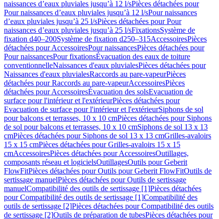
naissances d’eaux pluviales jusqu’à 12 l/s
Pièces détachées pour
Pour naissances d’eaux pluviales jusqu’à 12 l/s
Pour naissances
d’eaux pluviales jusqu’à 25 l/s
Pièces détachées pour Pour
naissances d’eaux pluviales jusqu’à 25 l/s
Fixations
Système de
fixation d40–200
Système de fixation d250–315
Accessoires
Pièces
détachées pour Accessoires
Pour naissances
Pièces détachées pour
Pour naissances
Pour fixations
Évacuation des eaux de toiture
conventionnelle
Naissances d'eaux pluviales
Pièces détachées pour
Naissances d'eaux pluviales
Raccords au pare-vapeur
Pièces
détachées pour Raccords au pare-vapeur
Accessoires
Pièces
détachées pour Accessoires
Évacuation des sols
Evacuation de
surface pour l'intérieur et l'extérieur
Pièces détachées pour
Evacuation de surface pour l'intérieur et l'extérieur
Siphons de sol
pour balcons et terrasses, 10 x 10 cm
Pièces détachées pour Siphons
de sol pour balcons et terrasses, 10 x 10 cm
Siphons de sol 13 x 13
cm
Pièces détachées pour Siphons de sol 13 x 13 cm
Grilles-avaloirs
15 x 15 cm
Pièces détachées pour Grilles-avaloirs 15 x 15
cm
Accessoires
Pièces détachées pour Accessoires
Outillages,
composants réseau et logiciels
Outillages
Outils pour Geberit
FlowFit
Pièces détachées pour Outils pour Geberit FlowFit
Outils de
sertissage manuel
Pièces détachées pour Outils de sertissage
manuel
Compatibilité des outils de sertissage [1]
Pièces détachées
pour Compatibilité des outils de sertissage [1]
Compatibilité des
outils de sertissage [2]
Pièces détachées pour Compatibilité des outils
de sertissage [2]
Outils de préparation de tubes
Pièces détachées pour