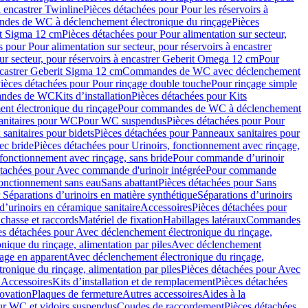
à encastrer Twinline
Pièces détachées pour Pour les réservoirs à
es de WC à déclenchement électronique du rinçage
Pièces
rit Sigma 12 cm
Pièces détachées pour Pour alimentation sur secteur,
 pour Pour alimentation sur secteur, pour réservoirs à encastrer
ur secteur, pour réservoirs à encastrer Geberit Omega 12 cm
Pour
encastrer Geberit Sigma 12 cm
Commandes de WC avec déclenchement
ièces détachées pour Pour rinçage double touche
Pour rinçage simple
mandes de WC
Kits d’installation
Pièces détachées pour Kits
nt électronique du rinçage
Pour commandes de WC à déclenchement
anitaires pour WC
Pour WC suspendus
Pièces détachées pour Pour
sanitaires pour bidets
Pièces détachées pour Panneaux sanitaires pour
ec bride
Pièces détachées pour Urinoirs, fonctionnement avec rinçage,
 fonctionnement avec rinçage, sans bride
Pour commande d’urinoir
étachées pour Avec commande d'urinoir intégrée
Pour commande
fonctionnement sans eau
Sans abattant
Pièces détachées pour Sans
 Séparations d’urinoirs en matière synthétique
Séparations d’urinoirs
d’urinoirs en céramique sanitaire
Accessoires
Pièces détachées pour
chasse et raccords
Matériel de fixation
Habillages latéraux
Commandes
es détachées pour Avec déclenchement électronique du rinçage,
ique du rinçage, alimentation par piles
Avec déclenchement
age en apparent
Avec déclenchement électronique du rinçage,
onique du rinçage, alimentation par piles
Pièces détachées pour Avec
 Accessoires
Kits d’installation et de remplacement
Pièces détachées
novation
Plaques de fermeture
Autres accessoires
Aides à la
ur WC et vidoirs suspendus
Coudes de raccordement
Pièces détachées