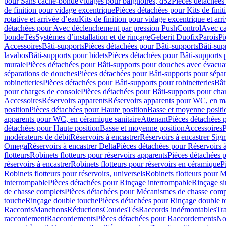
pour Sans cache-bonde
Vidages pour baignoires, d52
Pièces détachées
de finition pour vidage excentrique
Pièces détachées pour Kits de fini
rotative et arrivée d’eau
Kits de finition pour vidage excentrique et arr
détachées pour Avec déclenchement par pression PushControl
Avec c
bonde
Tés
Systèmes d’installation et de rinçage
Geberit Duofix
Parois
Pi
Accessoires
Bâti-supports
Pièces détachées pour Bâti-supports
Bâti-su
lavabos
Bâti-supports pour bidets
Pièces détachées pour Bâti-supports 
murale
Pièces détachées pour Bâti-supports pour douches avec évacua
séparations de douches
Pièces détachées pour Bâti-supports pour sépa
robinetteries
Pièces détachées pour Bâti-supports pour robinetteries
Bât
pour charges de console
Pièces détachées pour Bâti-supports pour cha
Accessoires
Réservoirs apparents
Réservoirs apparents pour WC, en ma
position
Pièces détachées pour Haute position
Basse et moyenne positi
apparents pour WC, en céramique sanitaire
Attenant
Pièces détachées 
détachées pour Haute position
Basse et moyenne position
Accessoires
P
modérateurs de débit
Réservoirs à encastrer
Réservoirs à encastrer Sig
Omega
Réservoirs à encastrer Delta
Pièces détachées pour Réservoirs à
flotteurs
Robinets flotteurs pour réservoirs apparents
Pièces détachées p
réservoirs à encastrer
Robinets flotteurs pour réservoirs en céramique
P
Robinets flotteurs pour réservoirs, universels
Robinets flotteurs pour 
interrompable
Pièces détachées pour Rinçage interrompable
Rinçage s
de chasse complets
Pièces détachées pour Mécanismes de chasse comp
touche
Rinçage double touche
Pièces détachées pour Rinçage double 
Raccords
Manchons
Réductions
Coudes
Tés
Raccords indémontables
Tra
raccordement
Raccordements
Pièces détachées pour Raccordements
Nou