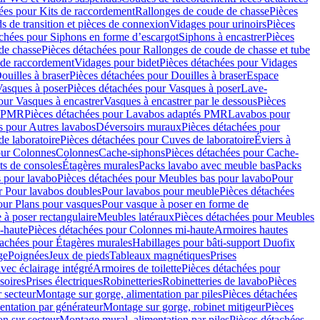
ées pour Kits de raccordement
Rallonges de coude de chasse
Pièces
s de transition et pièces de connexion
Vidages pour urinoirs
Pièces
achées pour Siphons en forme d’escargot
Siphons à encastrer
Pièces
de chasse
Pièces détachées pour Rallonges de coude de chasse et tube
 de raccordement
Vidages pour bidet
Pièces détachées pour Vidages
ouilles à braser
Pièces détachées pour Douilles à braser
Espace
asques à poser
Pièces détachées pour Vasques à poser
Lave-
our Vasques à encastrer
Vasques à encastrer par le dessous
Pièces
s PMR
Pièces détachées pour Lavabos adaptés PMR
Lavabos pour
s pour Autres lavabos
Déversoirs muraux
Pièces détachées pour
e laboratoire
Pièces détachées pour Cuves de laboratoire
Éviers à
our Colonnes
Colonnes
Cache-siphons
Pièces détachées pour Cache-
ts de consoles
Étagères murales
Packs lavabo avec meuble bas
Packs
 pour lavabo
Pièces détachées pour Meubles bas pour lavabo
Pour
r Pour lavabos doubles
Pour lavabos pour meuble
Pièces détachées
our Plans pour vasques
Pour vasque à poser en forme de
 à poser rectangulaire
Meubles latéraux
Pièces détachées pour Meubles
-haute
Pièces détachées pour Colonnes mi-haute
Armoires hautes
tachées pour Étagères murales
Habillages pour bâti-support Duofix
ge
Poignées
Jeux de pieds
Tableaux magnétiques
Prises
vec éclairage intégré
Armoires de toilette
Pièces détachées pour
soires
Prises électriques
Robinetteries
Robinetteries de lavabo
Pièces
 secteur
Montage sur gorge, alimentation par piles
Pièces détachées
entation par générateur
Montage sur gorge, robinet mitigeur
Pièces
n sur secteur
Montage mural, alimentation par piles
Pièces détachées