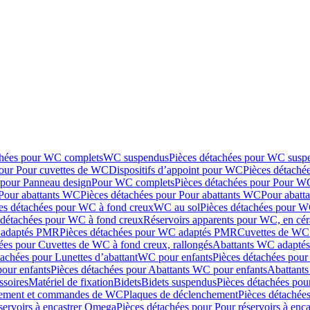
chées pour WC complets
WC suspendus
Pièces détachées pour WC susp
pour Pour cuvettes de WC
Dispositifs d’appoint pour WC
Pièces détaché
 pour Panneau design
Pour WC complets
Pièces détachées pour Pour W
Pour abattants WC
Pièces détachées pour Pour abattants WC
Pour abatt
es détachées pour WC à fond creux
WC au sol
Pièces détachées pour W
 détachées pour WC à fond creux
Réservoirs apparents pour WC, en cér
adaptés PMR
Pièces détachées pour WC adaptés PMR
Cuvettes de WC 
ées pour Cuvettes de WC à fond creux, rallongés
Abattants WC adapt
tachées pour Lunettes d’abattant
WC pour enfants
Pièces détachées pou
our enfants
Pièces détachées pour Abattants WC pour enfants
Abattant
ssoires
Matériel de fixation
Bidets
Bidets suspendus
Pièces détachées pou
hement et commandes de WC
Plaques de déclenchement
Pièces détachée
servoirs à encastrer Omega
Pièces détachées pour Pour réservoirs à enc