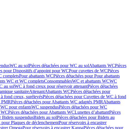
endus
WC au sol
Pièces détachées pour WC au sol
Abattants WC
Pièces
es pour Dispositifs d’appoint pour WC
Pour cuvettes de WC
Pièces
C complets
Pour abattants WC
Pièces détachées pour Pour abattants
ants WC et WC complets
Consommables
WC et abattants WC
WC
C au sol
WC à fond creux pour réservoir attenant
Pièces détachées
amique sanitaire
Attenant
Abattants WC
Pièces détachées pour
à fond creux, surélevés
Pièces détachées pour Cuvettes de WC à fond
és PMR
Pièces détachées pour Abattants WC adaptés PMR
Abattants
r WC pour enfants
WC suspendus
Pièces détachées pour WC
s WC
Pièces détachées pour Abattants WC
Lunettes d’abattant
Pièces
r Bidets suspendus
Bidets au sol
Pièces détachées pour Bidets au
s pour Plaques de déclenchement
Pour réservoirs à encastrer
astrer Omega
Pour réservoirs à encastrer Kappa
Pièces détachées pour