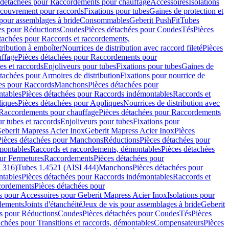
 détachées pour Raccordements pour chauffage
Accessoires
Isolations
couvrement pour raccords
Fixations pour tubes
Gaines de protection et
 pour assemblages à bride
Consommables
Geberit PushFit
Tubes
es pour Réductions
Coudes
Pièces détachées pour Coudes
Tés
Pièces
tachées pour Raccords et raccordements,
tribution à emboîter
Nourrices de distribution avec raccord fileté
Pièces
ffage
Pièces détachées pour Raccordements pour
s et raccords
Enjoliveurs pour tubes
Fixations pour tubes
Gaines de
tachées pour Armoires de distribution
Fixations pour nourrice de
es pour Raccords
Manchons
Pièces détachées pour
tables
Pièces détachées pour Raccords indémontables
Raccords et
iques
Pièces détachées pour Appliques
Nourrices de distribution avec
Raccordements pour chauffage
Pièces détachées pour Raccordements
 tubes et raccords
Enjoliveurs pour tubes
Fixations pour
eberit Mapress Acier Inox
Geberit Mapress Acier Inox
Pièces
Pièces détachées pour Manchons
Réductions
Pièces détachées pour
montables
Raccords et raccordements, démontables
Pièces détachées
ur Fermetures
Raccordements
Pièces détachées pour
 316)
Tubes 1.4521 (AISI 444)
Manchons
Pièces détachées pour
tables
Pièces détachées pour Raccords indémontables
Raccords et
ordements
Pièces détachées pour
s pour Accessoires pour Geberit Mapress Acier Inox
Isolations pour
rdements
Joints d'étanchéité
Jeux de vis pour assemblages à bride
Geberit
s pour Réductions
Coudes
Pièces détachées pour Coudes
Tés
Pièces
achées pour Transitions et raccords, démontables
Compensateurs
Pièces