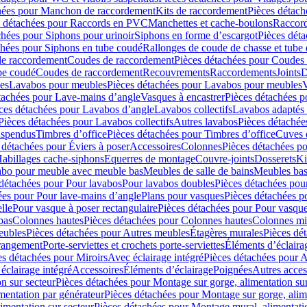
hées pour Manchon de raccordement
Kits de raccordement
Pièces détach
s détachées pour Raccords en PVC
Manchettes et cache-boulons
Raccord
chées pour Siphons pour urinoir
Siphons en forme d’escargot
Pièces dét
chées pour Siphons en tube coudé
Rallonges de coude de chasse et tube 
de raccordement
Coudes de raccordement
Pièces détachées pour Coudes
be coudé
Coudes de raccordement
Recouvrements
Raccordements
Joints
D
es
Lavabos pour meubles
Pièces détachées pour Lavabos pour meubles
V
tachées pour Lave-mains d’angle
Vasques à encastrer
Pièces détachées p
ces détachées pour Lavabos d’angle
Lavabos collectifs
Lavabos adapté
Pièces détachées pour Lavabos collectifs
Autres lavabos
Pièces détachée
uspendus
Timbres dʼoffice
Pièces détachées pour Timbres dʼoffice
Cuves d
 détachées pour Éviers à poser
Accessoires
Colonnes
Pièces détachées p
abillages cache-siphons
Equerres de montage
Couvre-joints
Dosserets
Ki
vabo pour meuble avec meuble bas
Meubles de salle de bains
Meubles bas
 détachées pour Pour lavabos
Pour lavabos doubles
Pièces détachées pou
ées pour Pour lave-mains d’angle
Plans pour vasques
Pièces détachées p
lle
Pour vasque à poser rectangulaire
Pièces détachées pour Pour vasque
bas
Colonnes hautes
Pièces détachées pour Colonnes hautes
Colonnes mi
eubles
Pièces détachées pour Autres meubles
Étagères murales
Pièces dé
 rangement
Porte-serviettes et crochets porte-serviettes
Éléments d’éclaira
es détachées pour Miroirs
Avec éclairage intégré
Pièces détachées pour A
éclairage intégré
Accessoires
Éléments d’éclairage
Poignées
Autres acces
n sur secteur
Pièces détachées pour Montage sur gorge, alimentation sur
mentation par générateur
Pièces détachées pour Montage sur gorge, alim
imentation sur secteur
Pièces détachées pour Montage mural, alimentatio