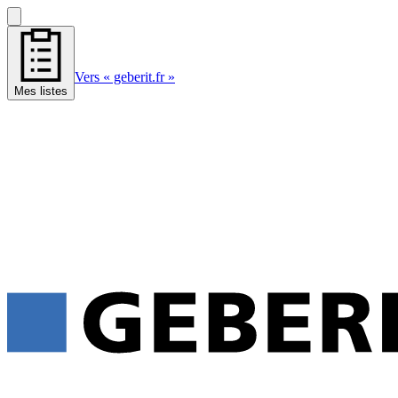
Vers « geberit.fr »
Mes listes