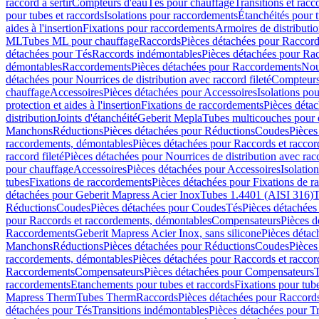
raccord à sertir
Compteurs d'eau
Tés pour chauffage
Transitions et rac
pour tubes et raccords
Isolations pour raccordements
Étanchéités pour t
aides à l'insertion
Fixations pour raccordements
Armoires de distributi
ML
Tubes ML pour chauffage
Raccords
Pièces détachées pour Raccor
détachées pour Tés
Raccords indémontables
Pièces détachées pour Ra
démontables
Raccordements
Pièces détachées pour Raccordements
Nou
détachées pour Nourrices de distribution avec raccord fileté
Compteurs
chauffage
Accessoires
Pièces détachées pour Accessoires
Isolations pou
protection et aides à l'insertion
Fixations de raccordements
Pièces déta
distribution
Joints d'étanchéité
Geberit Mepla
Tubes multicouches pour 
Manchons
Réductions
Pièces détachées pour Réductions
Coudes
Pièces
raccordements, démontables
Pièces détachées pour Raccords et racco
raccord fileté
Pièces détachées pour Nourrices de distribution avec racc
pour chauffage
Accessoires
Pièces détachées pour Accessoires
Isolatio
tubes
Fixations de raccordements
Pièces détachées pour Fixations de 
détachées pour Geberit Mapress Acier Inox
Tubes 1.4401 (AISI 316)
T
Réductions
Coudes
Pièces détachées pour Coudes
Tés
Pièces détachées
pour Raccords et raccordements, démontables
Compensateurs
Pièces 
Raccordements
Geberit Mapress Acier Inox, sans silicone
Pièces détac
Manchons
Réductions
Pièces détachées pour Réductions
Coudes
Pièces
raccordements, démontables
Pièces détachées pour Raccords et racco
Raccordements
Compensateurs
Pièces détachées pour Compensateurs
T
raccordements
Etanchements pour tubes et raccords
Fixations pour tub
Mapress Therm
Tubes Therm
Raccords
Pièces détachées pour Raccord
détachées pour Tés
Transitions indémontables
Pièces détachées pour T