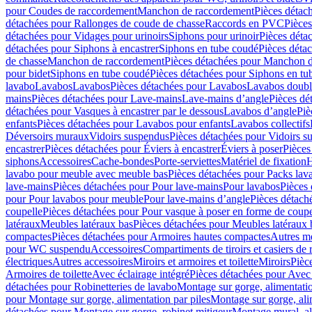
pour Coudes de raccordement
Manchon de raccordement
Pièces détac
détachées pour Rallonges de coude de chasse
Raccords en PVC
Pièce
détachées pour Vidages pour urinoirs
Siphons pour urinoir
Pièces déta
détachées pour Siphons à encastrer
Siphons en tube coudé
Pièces déta
de chasse
Manchon de raccordement
Pièces détachées pour Manchon 
pour bidet
Siphons en tube coudé
Pièces détachées pour Siphons en tu
lavabo
Lavabos
Lavabos
Pièces détachées pour Lavabos
Lavabos doubl
mains
Pièces détachées pour Lave-mains
Lave-mains d’angle
Pièces dé
détachées pour Vasques à encastrer par le dessous
Lavabos d’angle
Piè
enfants
Pièces détachées pour Lavabos pour enfants
Lavabos collectifs
Déversoirs muraux
Vidoirs suspendus
Pièces détachées pour Vidoirs s
encastrer
Pièces détachées pour Éviers à encastrer
Éviers à poser
Pièces
siphons
Accessoires
Cache-bondes
Porte-serviettes
Matériel de fixation
H
lavabo pour meuble avec meuble bas
Pièces détachées pour Packs la
lave-mains
Pièces détachées pour Pour lave-mains
Pour lavabos
Pièces
pour Pour lavabos pour meuble
Pour lave-mains d’angle
Pièces détach
coupelle
Pièces détachées pour Pour vasque à poser en forme de coupe
latéraux
Meubles latéraux bas
Pièces détachées pour Meubles latéraux 
compactes
Pièces détachées pour Armoires hautes compactes
Autres m
pour WC suspendu
Accessoires
Compartiments de tiroirs et casiers de
électriques
Autres accessoires
Miroirs et armoires et toilette
Miroirs
Pièc
Armoires de toilette
Avec éclairage intégré
Pièces détachées pour Avec 
détachées pour Robinetteries de lavabo
Montage sur gorge, alimentatio
pour Montage sur gorge, alimentation par piles
Montage sur gorge, ali
détachées pour Montage sur gorge, robinet mitigeur
Montage mural, al