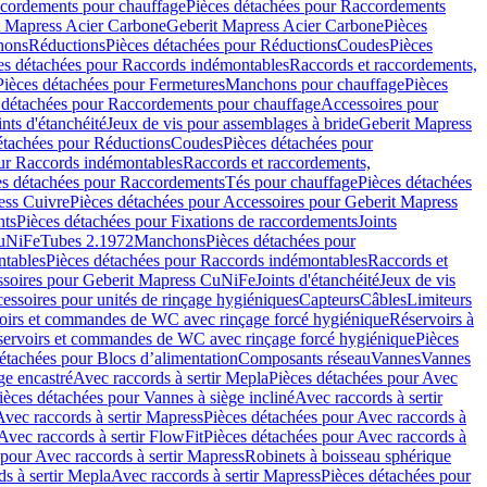
cordements pour chauffage
Pièces détachées pour Raccordements
t Mapress Acier Carbone
Geberit Mapress Acier Carbone
Pièces
hons
Réductions
Pièces détachées pour Réductions
Coudes
Pièces
es détachées pour Raccords indémontables
Raccords et raccordements,
Pièces détachées pour Fermetures
Manchons pour chauffage
Pièces
 détachées pour Raccordements pour chauffage
Accessoires pour
ints d'étanchéité
Jeux de vis pour assemblages à bride
Geberit Mapress
étachées pour Réductions
Coudes
Pièces détachées pour
ur Raccords indémontables
Raccords et raccordements,
es détachées pour Raccordements
Tés pour chauffage
Pièces détachées
ess Cuivre
Pièces détachées pour Accessoires pour Geberit Mapress
nts
Pièces détachées pour Fixations de raccordements
Joints
CuNiFe
Tubes 2.1972
Manchons
Pièces détachées pour
tables
Pièces détachées pour Raccords indémontables
Raccords et
soires pour Geberit Mapress CuNiFe
Joints d'étanchéité
Jeux de vis
essoires pour unités de rinçage hygiéniques
Capteurs
Câbles
Limiteurs
voirs et commandes de WC avec rinçage forcé hygiénique
Réservoirs à
éservoirs et commandes de WC avec rinçage forcé hygiénique
Pièces
étachées pour Blocs d’alimentation
Composants réseau
Vannes
Vannes
ge encastré
Avec raccords à sertir Mepla
Pièces détachées pour Avec
ièces détachées pour Vannes à siège incliné
Avec raccords à sertir
Avec raccords à sertir Mapress
Pièces détachées pour Avec raccords à
Avec raccords à sertir FlowFit
Pièces détachées pour Avec raccords à
 pour Avec raccords à sertir Mapress
Robinets à boisseau sphérique
s à sertir Mepla
Avec raccords à sertir Mapress
Pièces détachées pour