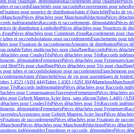
cords pour chauffage, démontables
Raccordements pour chauffage
Pièces
ubes et raccords
Étanchéités pour raccords
Recouvrements pour tubes
Re
on
Fixations pour nourrice de distribution
Joints d’étanchéité
Packs de vis
ds
Manchons
Pièces détachées pour Manchons
Réductions
Pièces détaché
ccords indémontables
Raccords et raccordements, démontables
Pièces dé
rrices de distribution à emboîter
Pièces détachées pour Nourrices de dis
 d'eau
Pièces détachées pour Compteurs d'eau
Raccordements pour chau
r tubes et raccords
Isolations pour raccordements
Etanchements pour tube
chées pour Fixations de raccordements
Armoires de distribution
Pièces dé
eau potable
Tubes multicouches pour chauffage
Raccords
Pièces détaché
 détachées pour Coudes
Tés
Pièces détachées pour Tés
Raccords indémon
rdements, démontables
Fermetures
Pièces détachées pour Fermetures
Appl
ord fileté
Tés pour chauffage
Pièces détachées pour Tés pour chauffage
ns pour tubes et raccords
Isolations pour raccordements
Etanchements pour
raccordements
Joints d'étanchéité
Jeux de vis pour assemblages de brides
G
ubes 1.4521 (AISI 444)
Tubes 1.4301 (AISI 304)
Mamelons
Manchons
 pour Tés
Raccords indémontables
Pièces détachées pour Raccords indé
détachées pour Compensateurs
Traversées
Fermetures
Pièces détachées po
hées pour Geberit Mapress Acier Inox, sans silicone
Tubes 1.4401 (AISI
 détachées pour Coudes
Tés
Pièces détachées pour Tés
Raccords indémon
rdements, démontables
Fermetures
Pièces détachées pour Fermetures
Racc
raversées
Accessoires pour Geberit Mapress Acier Inox
Pièces détachée
es
Fixations de raccordements
Pièces détachées pour Fixations de racco
s
Manchons
Pièces détachées pour Manchons
Réductions
Pièces détachée
ransitions indémontables
Transitions et raccords, démontables
Pièces dét