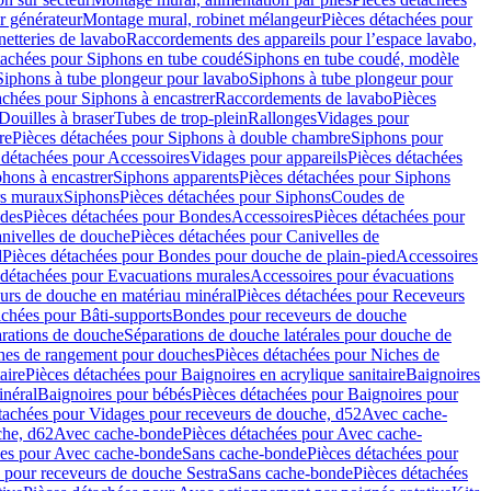
r générateur
Montage mural, robinet mélangeur
Pièces détachées pour
netteries de lavabo
Raccordements des appareils pour l’espace lavabo,
tachées pour Siphons en tube coudé
Siphons en tube coudé, modèle
Siphons à tube plongeur pour lavabo
Siphons à tube plongeur pour
achées pour Siphons à encastrer
Raccordements de lavabo
Pièces
Douilles à braser
Tubes de trop-plein
Rallonges
Vidages pour
re
Pièces détachées pour Siphons à double chambre
Siphons pour
 détachées pour Accessoires
Vidages pour appareils
Pièces détachées
hons à encastrer
Siphons apparents
Pièces détachées pour Siphons
rs muraux
Siphons
Pièces détachées pour Siphons
Coudes de
des
Pièces détachées pour Bondes
Accessoires
Pièces détachées pour
nivelles de douche
Pièces détachées pour Canivelles de
d
Pièces détachées pour Bondes pour douche de plain-pied
Accessoires
 détachées pour Evacuations murales
Accessoires pour évacuations
urs de douche en matériau minéral
Pièces détachées pour Receveurs
achées pour Bâti-supports
Bondes pour receveurs de douche
arations de douche
Séparations de douche latérales pour douche de
hes de rangement pour douches
Pièces détachées pour Niches de
aire
Pièces détachées pour Baignoires en acrylique sanitaire
Baignoires
inéral
Baignoires pour bébés
Pièces détachées pour Baignoires pour
tachées pour Vidages pour receveurs de douche, d52
Avec cache-
che, d62
Avec cache-bonde
Pièces détachées pour Avec cache-
ées pour Avec cache-bonde
Sans cache-bonde
Pièces détachées pour
 pour receveurs de douche Sestra
Sans cache-bonde
Pièces détachées