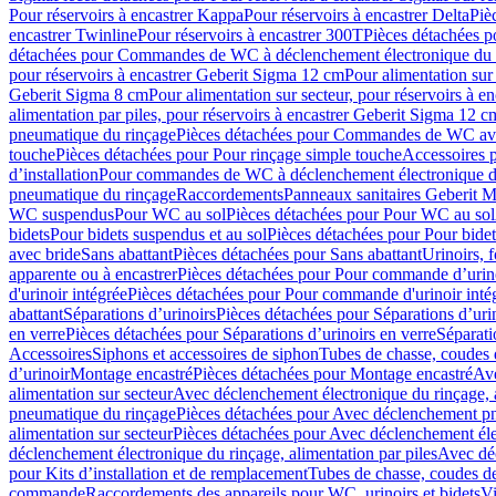
Pour réservoirs à encastrer Kappa
Pour réservoirs à encastrer Delta
Piè
encastrer Twinline
Pour réservoirs à encastrer 300T
Pièces détachées p
détachées pour Commandes de WC à déclenchement électronique du 
pour réservoirs à encastrer Geberit Sigma 12 cm
Pour alimentation sur
Geberit Sigma 8 cm
Pour alimentation sur secteur, pour réservoirs à 
alimentation par piles, pour réservoirs à encastrer Geberit Sigma 12 c
pneumatique du rinçage
Pièces détachées pour Commandes de WC ave
touche
Pièces détachées pour Pour rinçage simple touche
Accessoires
d’installation
Pour commandes de WC à déclenchement électronique d
pneumatique du rinçage
Raccordements
Panneaux sanitaires Geberit M
WC suspendus
Pour WC au sol
Pièces détachées pour Pour WC au sol
bidets
Pour bidets suspendus et au sol
Pièces détachées pour Pour bidet
avec bride
Sans abattant
Pièces détachées pour Sans abattant
Urinoirs, 
apparente ou à encastrer
Pièces détachées pour Pour commande d’urino
d'urinoir intégrée
Pièces détachées pour Pour commande d'urinoir inté
abattant
Séparations d’urinoirs
Pièces détachées pour Séparations d’uri
en verre
Pièces détachées pour Séparations d’urinoirs en verre
Séparati
Accessoires
Siphons et accessoires de siphon
Tubes de chasse, coudes 
dʼurinoir
Montage encastré
Pièces détachées pour Montage encastré
Ave
alimentation sur secteur
Avec déclenchement électronique du rinçage, a
pneumatique du rinçage
Pièces détachées pour Avec déclenchement p
alimentation sur secteur
Pièces détachées pour Avec déclenchement élec
déclenchement électronique du rinçage, alimentation par piles
Avec dé
pour Kits d’installation et de remplacement
Tubes de chasse, coudes de
commande
Raccordements des appareils pour WC, urinoirs et bidets
Vi