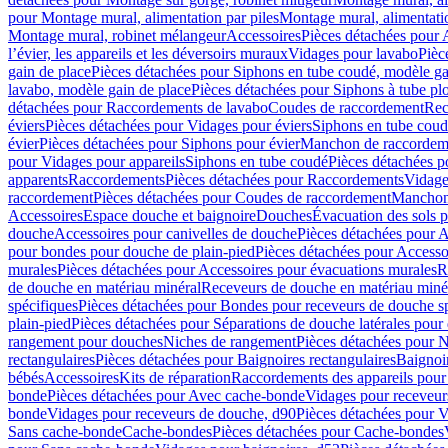
pour Montage mural, alimentation par piles
Montage mural, alimentati
Montage mural, robinet mélangeur
Accessoires
Pièces détachées pour 
l’évier, les appareils et les déversoirs muraux
Vidages pour lavabo
Pièc
gain de place
Pièces détachées pour Siphons en tube coudé, modèle ga
lavabo, modèle gain de place
Pièces détachées pour Siphons à tube pl
détachées pour Raccordements de lavabo
Coudes de raccordement
Rec
éviers
Pièces détachées pour Vidages pour éviers
Siphons en tube cou
évier
Pièces détachées pour Siphons pour évier
Manchon de raccordem
pour Vidages pour appareils
Siphons en tube coudé
Pièces détachées p
apparents
Raccordements
Pièces détachées pour Raccordements
Vidage
raccordement
Pièces détachées pour Coudes de raccordement
Manchon
Accessoires
Espace douche et baignoire
Douches
Évacuation des sols 
douche
Accessoires pour canivelles de douche
Pièces détachées pour A
pour bondes pour douche de plain-pied
Pièces détachées pour Accesso
murales
Pièces détachées pour Accessoires pour évacuations murales
R
de douche en matériau minéral
Receveurs de douche en matériau miné
spécifiques
Pièces détachées pour Bondes pour receveurs de douche s
plain-pied
Pièces détachées pour Séparations de douche latérales pour
rangement pour douches
Niches de rangement
Pièces détachées pour 
rectangulaires
Pièces détachées pour Baignoires rectangulaires
Baignoi
bébés
Accessoires
Kits de réparation
Raccordements des appareils pour 
bonde
Pièces détachées pour Avec cache-bonde
Vidages pour receveur
bonde
Vidages pour receveurs de douche, d90
Pièces détachées pour 
Sans cache-bonde
Cache-bondes
Pièces détachées pour Cache-bondes