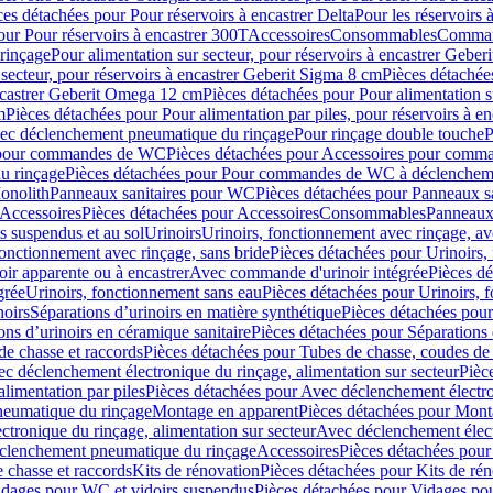
ces détachées pour Pour réservoirs à encastrer Delta
Pour les réservoirs 
our Pour réservoirs à encastrer 300T
Accessoires
Consommables
Command
rinçage
Pour alimentation sur secteur, pour réservoirs à encastrer Gebe
 secteur, pour réservoirs à encastrer Geberit Sigma 8 cm
Pièces détachées
encastrer Geberit Omega 12 cm
Pièces détachées pour Pour alimentation s
m
Pièces détachées pour Pour alimentation par piles, pour réservoirs à 
c déclenchement pneumatique du rinçage
Pour rinçage double touche
P
 pour commandes de WC
Pièces détachées pour Accessoires pour com
u rinçage
Pièces détachées pour Pour commandes de WC à déclencheme
onolith
Panneaux sanitaires pour WC
Pièces détachées pour Panneaux s
Accessoires
Pièces détachées pour Accessoires
Consommables
Panneaux 
s suspendus et au sol
Urinoirs
Urinoirs, fonctionnement avec rinçage, av
fonctionnement avec rinçage, sans bride
Pièces détachées pour Urinoirs,
ir apparente ou à encastrer
Avec commande d'urinoir intégrée
Pièces d
grée
Urinoirs, fonctionnement sans eau
Pièces détachées pour Urinoirs, 
noirs
Séparations d’urinoirs en matière synthétique
Pièces détachées pour
ons d’urinoirs en céramique sanitaire
Pièces détachées pour Séparations 
de chasse et raccords
Pièces détachées pour Tubes de chasse, coudes de 
c déclenchement électronique du rinçage, alimentation sur secteur
Pièc
limentation par piles
Pièces détachées pour Avec déclenchement électron
neumatique du rinçage
Montage en apparent
Pièces détachées pour Mont
tronique du rinçage, alimentation sur secteur
Avec déclenchement électr
clenchement pneumatique du rinçage
Accessoires
Pièces détachées pour
 chasse et raccords
Kits de rénovation
Pièces détachées pour Kits de ré
dages pour WC et vidoirs suspendus
Pièces détachées pour Vidages po