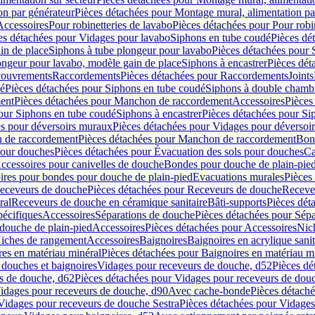
on par générateur
Pièces détachées pour Montage mural, alimentation pa
Accessoires
Pour robinetteries de lavabo
Pièces détachées pour Pour robi
es détachées pour Vidages pour lavabo
Siphons en tube coudé
Pièces dé
in de place
Siphons à tube plongeur pour lavabo
Pièces détachées pour 
ongeur pour lavabo, modèle gain de place
Siphons à encastrer
Pièces dét
ouvrements
Raccordements
Pièces détachées pour Raccordements
Joints
dé
Pièces détachées pour Siphons en tube coudé
Siphons à double chamb
ent
Pièces détachées pour Manchon de raccordement
Accessoires
Pièces
our Siphons en tube coudé
Siphons à encastrer
Pièces détachées pour Sip
s pour déversoirs muraux
Pièces détachées pour Vidages pour déversoi
 de raccordement
Pièces détachées pour Manchon de raccordement
Bon
pour douches
Pièces détachées pour Évacuation des sols pour douches
Ca
ccessoires pour canivelles de douche
Bondes pour douche de plain-pie
ires pour bondes pour douche de plain-pied
Evacuations murales
Pièces
eceveurs de douche
Pièces détachées pour Receveurs de douche
Receve
ral
Receveurs de douche en céramique sanitaire
Bâti-supports
Pièces dét
pécifiques
Accessoires
Séparations de douche
Pièces détachées pour Sép
 douche de plain-pied
Accessoires
Pièces détachées pour Accessoires
Nic
Niches de rangement
Accessoires
Baignoires
Baignoires en acrylique sanit
res en matériau minéral
Pièces détachées pour Baignoires en matériau m
douches et baignoires
Vidages pour receveurs de douche, d52
Pièces dé
s de douche, d62
Pièces détachées pour Vidages pour receveurs de dou
Vidages pour receveurs de douche, d90
Avec cache-bonde
Pièces détach
Vidages pour receveurs de douche Sestra
Pièces détachées pour Vidages