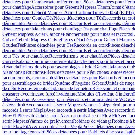
détachées pour Compensateurs
Fermetures
Pièces détachées pour Ferm
pour chauffage
Accessoires pour Geberit Mapress Therm
Joints d’étan
détachées pour Geberit Mapress Acier Carbone
Tubes 1.0034 (E 195)
détachées pour Coudes
Tés
Pièces détachées pour Tés
Raccords en cro
démontables
Pièces détachées pour Raccords et raccordements, démon
détachées pour Manchons pour chauffage
Tés pour chauffage
Pièces d
Geberit Mapress Acier Carbone
Etanchements pour tubes et raccords
E
Cuivre
Geberit Mapress Cuivre
Pièces détachées pour Geberit Mapres
Coudes
Tés
Pièces détachées pour Tés
Raccords en croix
Pièces détach
démontables
Pièces détachées pour Raccords et raccordements, démon
pour Tés pour chauffage
Raccordements pour chauffage
Pièces détach
Cuivre
Isolations pour raccordements
Etanchements pour tubes et racc
d'étanchéité
Jeux de vis pour assemblages à bride
Geberit Mapress Cu
Manchons
Réductions
Pièces détachées pour Réductions
Coudes
Pièces
raccordements, démontables
Pièces détachées pour Raccords et racco
pour assemblages de brides
Système d’hygiène Geberit
Unités de rinç
de débit
Recouvrements et plaques de fermeture
Réservoirs et comman
encastrer avec rinçage forcé hygiénique
Modules d’hygiène à intégrer
détachées pour Accessoires pour réservoirs et commandes de WC avec
à siège droit
Avec raccords à sertir Mapress
Vannes à siège droit pour 
raccords à sertir Mepla
Avec raccords à sertir Mapress
Avec raccords fi
FlowFit
Pièces détachées pour Avec raccords à sertir FlowFit
Avec racc
sertir Mapress
Vannes de prélèvement
Robinets de vidange
Robinets à 
sertir FlowFit
Avec raccords à sertir Mepla
Pièces détachées pour Avec 
pour montage encastré
Pièces détachées pour Robinets à boisseau sph