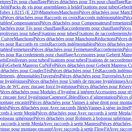
etures
Tés pour chauffage
Pièces détachées pour Tés pour chauffage
Rac
chéité
Packs de vis pour assemblages à bride
Fixations pour tubes
Geberi
Tubes 1.0215 (E 220)
Mamelons
Manchons
Pièces détachées pour Manc
ix
Pièces détachées pour Raccords en croix
Raccords indémontables
Pièc
tables
Compensateurs
Pièces détachées pour Compensateurs
Fermetures
étachées pour Tés pour chauffage
Raccordements pour chauffage
Pièces
njoliveurs pour tubes
Fixations pour tubes
Fixations de raccordements
Jo
s Cuivre
Manchons
Pièces détachées pour Manchons
Réductions
Pièces d
ées pour Raccords en croix
Raccords indémontables
Pièces détachées po
tables
Fermetures
Pièces détachées pour Fermetures
Raccordements
Pièc
ées pour Raccordements pour chauffage
Accessoires pour Geberit Mapr
ords
Enjoliveurs pour tubes
Fixations pour tubes
Fixations de raccordeme
NiFe
Geberit Mapress CuNiFe
Pièces détachées pour Geberit Mapress 
 détachées pour Coudes
Tés
Pièces détachées pour Tés
Raccords indémon
rdements, démontables
Traversées
Pièces détachées pour Traversées
Acces
age hygiéniques
Pièces détachées pour Unités de rinçage hygiéniques
Acc
des de WC avec rinçage forcé hygiénique
Pièces détachées pour Réser
Pièces détachées pour Modules d’hygiène à intégrer
Accessoires pour r
 rinçage forcé hygiénique
Capteurs
Câbles
Blocs d’alimentation
Pièces d
montage encastré
Pièces détachées pour Vannes à siège droit pour monta
letés
Pièces détachées pour Avec raccords filetés
Vannes à siège incliné
P
ords à sertir Mepla
Pièces détachées pour Avec raccords à sertir Mepla
boisseau sphérique
Pièces détachées pour Robinets à boisseau sphérique
raccords à sertir Mepla
Avec raccords à sertir Mapress
Pièces détachées
érique pour montage encastré
Avec raccords à sertir FlowFit
Avec raccord