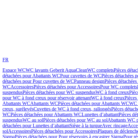
FR
Espace WC
WC lavants Geberit AquaClean
WC complets
Pièces déta
détachées pour Abattants WC
Pour cuvettes de WC
Pièces détachées 
détachées pour Pour cuvettes de WC
Panneau design
Pièces détachées
WC
Accessoires
Pièces détachées pour Accessoires
Pour WC complets
suspendus
Pièces détachées pour WC suspendus
WC à fond creux
Pièc
pour WC à fond creux pour réservoir attenant
WC à fond creux
Pièces
Abattants WC
Abattants WC
Pièces détachées pour Abattants WC
WC 
creux, surélevés
Cuvettes de WC à fond creux, rallongés
Pièces détach
WC
Pièces détachées pour Abattants WC
Lunettes d’abattant
Pièces dé
suspendus
WC au sol
Pièces détachées pour WC au sol
Abattants WC p
détachées pour Lunettes d’abattant
Siège à la turque
Avec rinçage
Acce
sol
Accessoires
Pièces détachées pour Accessoires
Plaques de déclenc
Sigma
Pièces détachées pour Pour réservoirs à encastrer Sigma
Pour ré