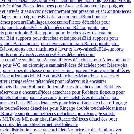
tive
Pièces détachées pour Avec actionnement par poignée rotative
Kits
rrivée d’eau
Pièces détachées pour Avec actionnement par poignée
 et arrivée d’eau
Avec déclenchement par pression PushControl
Pièces
idages pour baignoires
Kits de raccordement
Bouchons de
tèmes porteurs
Habillages
Accessoires
Pièces détachées pour
rts pour lavabos
Pièces détachées pour Bâti-supports pour
ts pour urinoirs
Bâti-supports pour douches avec évacuation
our Bâti-supports pour douches et baignoires
Bâti-supports pour
es pour Bâti-supports pour déversoirs muraux
Bâti-supports pour
Bâti-supports pour machines à laver et lave-vaisselle
Bâti-supports
ports pour éviers
Accessoires
Pièces détachées pour
 en matière synthétique
Attenant
Pièces détachées pour Attenant
Haute
s pour WC, en céramique sanitaire
Pièces détachées pour Réservoirs
 pour Tubes de chasse pour réservoirs apparents
Haute position
Pièces
r Raccordements
Joints
Fixations
Manchettes
Mamelons, rosaces et
astrer Omega
Pièces détachées pour Réservoirs à encastrer
inets flotteurs
Robinets flotteurs
Pièces détachées pour Robinets
réservoirs à encastrer
Pièces détachées pour Robinets flotteurs pour
inets flotteurs pour réservoirs, universels
Pièces détachées pour
mes de chasse
Pièces détachées pour Mécanismes de chasse
Rinçage
le touche
Pièces détachées pour Rinçage double touche
Mécanismes
e
Rinçage simple touche
Pièces détachées pour Rinçage simple
s ML
Tubes ML pour chauffage
Raccords
Pièces détachées pour
raccords, démontables
Fermetures
Boîtes de
s de distribution avec raccord fileté
Nourrice de distribution avec