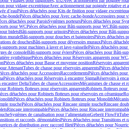
 pour Vidages pour baignoires, d52
Avec actionnement par poignée rota
tion pour vidage excentrique
Avec actionnement par poignée rotative et a
ivée d’eau
Pièces détachées pour Kits de finition pour vidage excentrique
ache-bonde
Pièces détachées pour Avec cache-bonde
Accessoires pour v
èces détachées pour Parois
Systèmes porteurs
Pièces détachées pour Sys
pports pour WC
Pièces détachées pour Bâti-supports pour WC
Bâti-suppo
pour bidets
Bâti-supports pour urinoirs
Pièces détachées pour Bâti-suppor
tion murale
Bâti-supports pour douches et baignoires
Pièces détachées p
rations de douches
Bâti-supports pour déversoirs muraux
Pièces détaché
i-supports pour machines à laver et lave-vaisselle
Pièces détachées pour 
rges de console
Bâti-supports pour éviers
Pièces détachées pour Bâti-sup
tière synthétique
Pièces détachées pour Réservoirs apparents pour WC,
on
Pièces détachées pour Basse et moyenne position
Réservoirs apparent
pour Attenant
Tubes de chasse pour réservoirs apparents
Pièces détachées
ièces détachées pour Accessoires
Raccordements
Pièces détachées pou
ma
Pièces détachées pour Réservoirs à encastrer Sigma
Réservoirs à enc
 encastrer Delta
Tubes de chasse
Accessoires
Mécanismes de chasse et rob
our Robinets flotteurs pour réservoirs apparents
Robinets flotteurs pour 
ièces détachées pour Robinets flotteurs pour réservoirs en céramique
Rob
Monolith
Pièces détachées pour Robinets flotteurs pour Monolith
Mécanis
imple touche
Pièces détachées pour Rinçage simple touche
Rinçage doub
lets
Rinçage interrompable
Pièces détachées pour Rinçage interrompabl
touche
Systèmes de canalisation pour l’alimentation
Geberit FlowFit
Tube
nsitions et raccords, démontables
Pièces détachées pour Transitions et 
rrices de distribution avec raccord fileté
Pièces détachées pour Nourrice