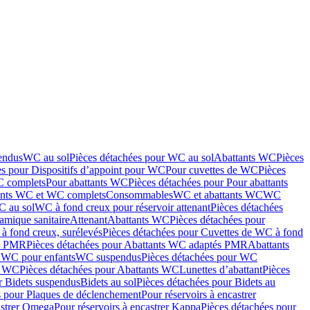
endus
WC au sol
Pièces détachées pour WC au sol
Abattants WC
Pièces
es pour Dispositifs d’appoint pour WC
Pour cuvettes de WC
Pièces
C complets
Pour abattants WC
Pièces détachées pour Pour abattants
ants WC et WC complets
Consommables
WC et abattants WC
WC
C au sol
WC à fond creux pour réservoir attenant
Pièces détachées
amique sanitaire
Attenant
Abattants WC
Pièces détachées pour
à fond creux, surélevés
Pièces détachées pour Cuvettes de WC à fond
és PMR
Pièces détachées pour Abattants WC adaptés PMR
Abattants
r WC pour enfants
WC suspendus
Pièces détachées pour WC
s WC
Pièces détachées pour Abattants WC
Lunettes d’abattant
Pièces
r Bidets suspendus
Bidets au sol
Pièces détachées pour Bidets au
s pour Plaques de déclenchement
Pour réservoirs à encastrer
astrer Omega
Pour réservoirs à encastrer Kappa
Pièces détachées pour