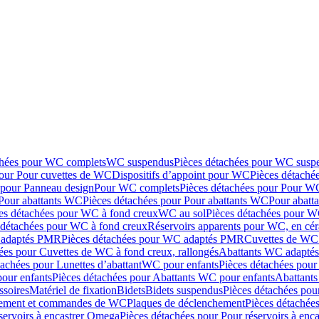
chées pour WC complets
WC suspendus
Pièces détachées pour WC susp
pour Pour cuvettes de WC
Dispositifs d’appoint pour WC
Pièces détaché
 pour Panneau design
Pour WC complets
Pièces détachées pour Pour W
Pour abattants WC
Pièces détachées pour Pour abattants WC
Pour abatt
es détachées pour WC à fond creux
WC au sol
Pièces détachées pour W
 détachées pour WC à fond creux
Réservoirs apparents pour WC, en cér
adaptés PMR
Pièces détachées pour WC adaptés PMR
Cuvettes de WC 
ées pour Cuvettes de WC à fond creux, rallongés
Abattants WC adapt
tachées pour Lunettes d’abattant
WC pour enfants
Pièces détachées pou
our enfants
Pièces détachées pour Abattants WC pour enfants
Abattant
ssoires
Matériel de fixation
Bidets
Bidets suspendus
Pièces détachées pou
hement et commandes de WC
Plaques de déclenchement
Pièces détachée
servoirs à encastrer Omega
Pièces détachées pour Pour réservoirs à enc