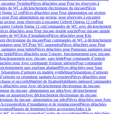
à encastrer Twinline
Pièces détachées pour Pour les réservoirs à
es de WC à déclenchement électronique du rinçage
Pièces
rit Sigma 12 cm
Pièces détachées pour Pour alimentation sur secteur,
 pour Pour alimentation sur secteur, pour réservoirs à encastrer
ur secteur, pour réservoirs à encastrer Geberit Omega 12 cm
Pour
encastrer Geberit Sigma 12 cm
Commandes de WC avec déclenchement
ièces détachées pour Pour rinçage double touche
Pour rinçage simple
mandes de WC
Kits d’installation
Pièces détachées pour Kits
nt électronique du rinçage
Pour commandes de WC à déclenchement
anitaires pour WC
Pour WC suspendus
Pièces détachées pour Pour
sanitaires pour bidets
Pièces détachées pour Panneaux sanitaires pour
ec bride
Pièces détachées pour Urinoirs, fonctionnement avec rinçage,
 fonctionnement avec rinçage, sans bride
Pour commande d’urinoir
étachées pour Avec commande d'urinoir intégrée
Pour commande
fonctionnement sans eau
Sans abattant
Pièces détachées pour Sans
 Séparations d’urinoirs en matière synthétique
Séparations d’urinoirs
d’urinoirs en céramique sanitaire
Accessoires
Pièces détachées pour
chasse et raccords
Matériel de fixation
Habillages latéraux
Commandes
es détachées pour Avec déclenchement électronique du rinçage,
ique du rinçage, alimentation par piles
Avec déclenchement
age en apparent
Avec déclenchement électronique du rinçage,
onique du rinçage, alimentation par piles
Pièces détachées pour Avec
 Accessoires
Kits d’installation et de remplacement
Pièces détachées
novation
Plaques de fermeture
Autres accessoires
Aides à la
ur WC et vidoirs suspendus
Coudes de raccordement
Pièces détachées