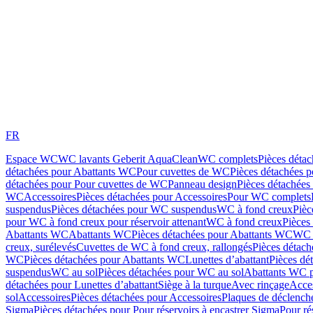
FR
Espace WC
WC lavants Geberit AquaClean
WC complets
Pièces déta
détachées pour Abattants WC
Pour cuvettes de WC
Pièces détachées 
détachées pour Pour cuvettes de WC
Panneau design
Pièces détachées
WC
Accessoires
Pièces détachées pour Accessoires
Pour WC complets
suspendus
Pièces détachées pour WC suspendus
WC à fond creux
Pièc
pour WC à fond creux pour réservoir attenant
WC à fond creux
Pièces
Abattants WC
Abattants WC
Pièces détachées pour Abattants WC
WC 
creux, surélevés
Cuvettes de WC à fond creux, rallongés
Pièces détach
WC
Pièces détachées pour Abattants WC
Lunettes d’abattant
Pièces dé
suspendus
WC au sol
Pièces détachées pour WC au sol
Abattants WC p
détachées pour Lunettes d’abattant
Siège à la turque
Avec rinçage
Acce
sol
Accessoires
Pièces détachées pour Accessoires
Plaques de déclenc
Sigma
Pièces détachées pour Pour réservoirs à encastrer Sigma
Pour ré