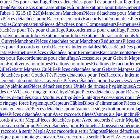
etures
Tés pour chauffage
Pièces détachées pour Tés pour chauffage
Rac
chéité
Packs de vis pour assemblages à bride
Fixations pour tubes
Geberi
Tubes 1.0215 (E 220)
Mamelons
Manchons
Pièces détachées pour Manc
ix
Pièces détachées pour Raccords en croix
Raccords indémontables
Pièc
tables
Compensateurs
Pièces détachées pour Compensateurs
Fermetures
étachées pour Tés pour chauffage
Raccordements pour chauffage
Pièces
njoliveurs pour tubes
Fixations pour tubes
Fixations de raccordements
Jo
s Cuivre
Manchons
Pièces détachées pour Manchons
Réductions
Pièces d
ées pour Raccords en croix
Raccords indémontables
Pièces détachées po
tables
Fermetures
Pièces détachées pour Fermetures
Raccordements
Pièc
ées pour Raccordements pour chauffage
Accessoires pour Geberit Mapr
ords
Enjoliveurs pour tubes
Fixations pour tubes
Fixations de raccordeme
NiFe
Geberit Mapress CuNiFe
Pièces détachées pour Geberit Mapress 
 détachées pour Coudes
Tés
Pièces détachées pour Tés
Raccords indémon
rdements, démontables
Traversées
Pièces détachées pour Traversées
Acces
age hygiéniques
Pièces détachées pour Unités de rinçage hygiéniques
Acc
des de WC avec rinçage forcé hygiénique
Pièces détachées pour Réser
Pièces détachées pour Modules d’hygiène à intégrer
Accessoires pour r
 rinçage forcé hygiénique
Capteurs
Câbles
Blocs d’alimentation
Pièces d
montage encastré
Pièces détachées pour Vannes à siège droit pour monta
letés
Pièces détachées pour Avec raccords filetés
Vannes à siège incliné
P
ords à sertir Mepla
Pièces détachées pour Avec raccords à sertir Mepla
boisseau sphérique
Pièces détachées pour Robinets à boisseau sphérique
raccords à sertir Mepla
Avec raccords à sertir Mapress
Pièces détachées
érique pour montage encastré
Avec raccords à sertir FlowFit
Avec raccord