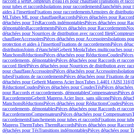
raccord à sertir
Compteurs d'eau
Tés pour chauffage
Transitions et rac
pour tubes et raccords
Isolations pour raccordements
Étanchéités pour t
aides à l'insertion
Fixations pour raccordements
Armoires de distributi
ML
Tubes ML pour chauffage
Raccords
Pièces détachées pour Raccor
détachées pour Tés
Raccords indémontables
Pièces détachées pour Ra
démontables
Raccordements
Pièces détachées pour Raccordements
Nou
détachées pour Nourrices de distribution avec raccord fileté
Compteurs
chauffage
Accessoires
Pièces détachées pour Accessoires
Isolations pou
protection et aides à l'insertion
Fixations de raccordements
Pièces déta
distribution
Joints d'étanchéité
Geberit Mepla
Tubes multicouches pour 
Manchons
Réductions
Pièces détachées pour Réductions
Coudes
Pièces
raccordements, démontables
Pièces détachées pour Raccords et racco
raccord fileté
Pièces détachées pour Nourrices de distribution avec racc
pour chauffage
Accessoires
Pièces détachées pour Accessoires
Isolatio
tubes
Fixations de raccordements
Pièces détachées pour Fixations de 
détachées pour Geberit Mapress Acier Inox
Tubes 1.4401 (AISI 316)
T
Réductions
Coudes
Pièces détachées pour Coudes
Tés
Pièces détachées
pour Raccords et raccordements, démontables
Compensateurs
Pièces 
Raccordements
Geberit Mapress Acier Inox, sans silicone
Pièces détac
Manchons
Réductions
Pièces détachées pour Réductions
Coudes
Pièces
raccordements, démontables
Pièces détachées pour Raccords et racco
Raccordements
Compensateurs
Pièces détachées pour Compensateurs
T
raccordements
Etanchements pour tubes et raccords
Fixations pour tub
Mapress Therm
Tubes Therm
Raccords
Pièces détachées pour Raccord
détachées pour Tés
Transitions indémontables
Pièces détachées pour T