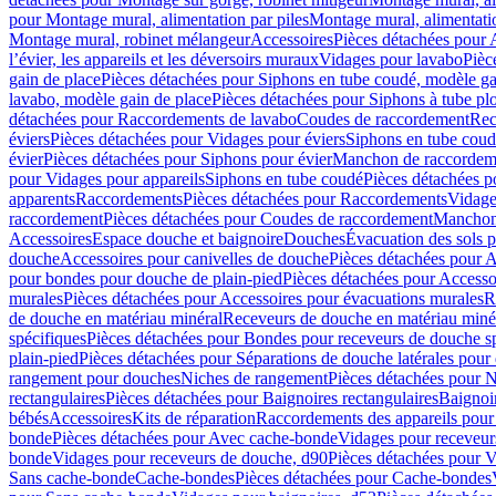
pour Montage mural, alimentation par piles
Montage mural, alimentati
Montage mural, robinet mélangeur
Accessoires
Pièces détachées pour 
l’évier, les appareils et les déversoirs muraux
Vidages pour lavabo
Pièc
gain de place
Pièces détachées pour Siphons en tube coudé, modèle ga
lavabo, modèle gain de place
Pièces détachées pour Siphons à tube pl
détachées pour Raccordements de lavabo
Coudes de raccordement
Rec
éviers
Pièces détachées pour Vidages pour éviers
Siphons en tube cou
évier
Pièces détachées pour Siphons pour évier
Manchon de raccordem
pour Vidages pour appareils
Siphons en tube coudé
Pièces détachées p
apparents
Raccordements
Pièces détachées pour Raccordements
Vidage
raccordement
Pièces détachées pour Coudes de raccordement
Manchon
Accessoires
Espace douche et baignoire
Douches
Évacuation des sols 
douche
Accessoires pour canivelles de douche
Pièces détachées pour A
pour bondes pour douche de plain-pied
Pièces détachées pour Accesso
murales
Pièces détachées pour Accessoires pour évacuations murales
R
de douche en matériau minéral
Receveurs de douche en matériau miné
spécifiques
Pièces détachées pour Bondes pour receveurs de douche s
plain-pied
Pièces détachées pour Séparations de douche latérales pour
rangement pour douches
Niches de rangement
Pièces détachées pour 
rectangulaires
Pièces détachées pour Baignoires rectangulaires
Baignoi
bébés
Accessoires
Kits de réparation
Raccordements des appareils pour 
bonde
Pièces détachées pour Avec cache-bonde
Vidages pour receveur
bonde
Vidages pour receveurs de douche, d90
Pièces détachées pour 
Sans cache-bonde
Cache-bondes
Pièces détachées pour Cache-bondes