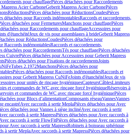
cordements pour chauffage
Pièces détachées pour Raccordements
t Mapress Acier Carbone
Geberit Mapress Acier Carbone
Pièces
hons
Réductions
Pièces détachées pour Réductions
Coudes
Pièces
es détachées pour Raccords indémontables
Raccords et raccordements,
Pièces détachées pour Fermetures
Manchons pour chauffage
Pièces
 détachées pour Raccordements pour chauffage
Accessoires pour
ints d'étanchéité
Jeux de vis pour assemblages à bride
Geberit Mapress
étachées pour Réductions
Coudes
Pièces détachées pour
ur Raccords indémontables
Raccords et raccordements,
es détachées pour Raccordements
Tés pour chauffage
Pièces détachées
ess Cuivre
Pièces détachées pour Accessoires pour Geberit Mapress
nts
Pièces détachées pour Fixations de raccordements
Joints
CuNiFe
Tubes 2.1972
Manchons
Pièces détachées pour
tables
Pièces détachées pour Raccords indémontables
Raccords et
soires pour Geberit Mapress CuNiFe
Joints d'étanchéité
Jeux de vis
essoires pour unités de rinçage hygiéniques
Capteurs
Câbles
Limiteurs
voirs et commandes de WC avec rinçage forcé hygiénique
Réservoirs à
éservoirs et commandes de WC avec rinçage forcé hygiénique
Pièces
étachées pour Blocs d’alimentation
Composants réseau
Vannes
Vannes
ge encastré
Avec raccords à sertir Mepla
Pièces détachées pour Avec
ièces détachées pour Vannes à siège incliné
Avec raccords à sertir
Avec raccords à sertir Mapress
Pièces détachées pour Avec raccords à
Avec raccords à sertir FlowFit
Pièces détachées pour Avec raccords à
 pour Avec raccords à sertir Mapress
Robinets à boisseau sphérique
s à sertir Mepla
Avec raccords à sertir Mapress
Pièces détachées pour