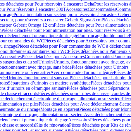
ces détachées pour Pour réservoirs à encastrer Delta
Pour les réservoirs 
our Pour réservoirs à encastrer 300T
Accessoires
Consommables
Command
rinçage
Pour alimentation sur secteur, pour réservoirs à encastrer Gebe
 secteur, pour réservoirs à encastrer Geberit Sigma 8 cm
Pièces détachées
encastrer Geberit Omega 12 cm
Pièces détachées pour Pour alimentation s
m
Pièces détachées pour Pour alimentation par piles, pour réservoirs à 
c déclenchement pneumatique du rinçage
Pour rinçage double touche
P
 pour commandes de WC
Pièces détachées pour Accessoires pour com
u rinçage
Pièces détachées pour Pour commandes de WC à déclencheme
onolith
Panneaux sanitaires pour WC
Pièces détachées pour Panneaux s
Accessoires
Pièces détachées pour Accessoires
Consommables
Panneaux 
s suspendus et au sol
Urinoirs
Urinoirs, fonctionnement avec rinçage, av
fonctionnement avec rinçage, sans bride
Pièces détachées pour Urinoirs,
ir apparente ou à encastrer
Avec commande d'urinoir intégrée
Pièces d
grée
Urinoirs, fonctionnement sans eau
Pièces détachées pour Urinoirs, 
noirs
Séparations d’urinoirs en matière synthétique
Pièces détachées pour
ons d’urinoirs en céramique sanitaire
Pièces détachées pour Séparations 
de chasse et raccords
Pièces détachées pour Tubes de chasse, coudes de 
c déclenchement électronique du rinçage, alimentation sur secteur
Pièc
limentation par piles
Pièces détachées pour Avec déclenchement électron
neumatique du rinçage
Montage en apparent
Pièces détachées pour Mont
tronique du rinçage, alimentation sur secteur
Avec déclenchement électr
clenchement pneumatique du rinçage
Accessoires
Pièces détachées pour
 chasse et raccords
Kits de rénovation
Pièces détachées pour Kits de ré
dages pour WC et vidoirs suspendus
Pièces détachées pour Vidages po