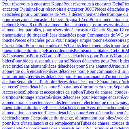
Pour réservoirs à encastrer Kappa
Pour réservoirs à encastrer Delta
Piè
encastrer Twinline
Pour réservoirs à encastrer 300T
Pièces détachées p
détachées pour Commandes de WC à déclenchement électronique du 
pour réservoirs à encastrer Geberit Sigma 12 cm
Pour alimentation sur
Geberit Sigma 8 cm
Pour alimentation sur secteur, pour réservoirs à 
alimentation par piles, pour réservoirs à encastrer Geberit Sigma 12 c
pneumatique du rinçage
Pièces détachées pour Commandes de WC ave
touche
Pièces détachées pour Pour rinçage simple touche
Accessoires
d’installation
Pour commandes de WC à déclenchement électronique d
pneumatique du rinçage
Raccordements
Panneaux sanitaires Geberit M
WC suspendus
Pour WC au sol
Pièces détachées pour Pour WC au sol
bidets
Pour bidets suspendus et au sol
Pièces détachées pour Pour bidet
avec bride
Sans abattant
Pièces détachées pour Sans abattant
Urinoirs, 
apparente ou à encastrer
Pièces détachées pour Pour commande d’urino
d'urinoir intégrée
Pièces détachées pour Pour commande d'urinoir inté
abattant
Séparations d’urinoirs
Pièces détachées pour Séparations d’uri
en verre
Pièces détachées pour Séparations d’urinoirs en verre
Séparati
Accessoires
Siphons et accessoires de siphon
Tubes de chasse, coudes 
dʼurinoir
Montage encastré
Pièces détachées pour Montage encastré
Ave
alimentation sur secteur
Avec déclenchement électronique du rinçage, a
pneumatique du rinçage
Pièces détachées pour Avec déclenchement p
alimentation sur secteur
Pièces détachées pour Avec déclenchement élec
déclenchement électronique du rinçage, alimentation par piles
Avec dé
pour Kits d’installation et de remplacement
Tubes de chasse, coudes de
commande
Raccordements des appareils pour WC, urinoirs et bidets
Vi