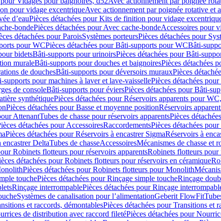
 pour Vidages pour baignoires, d52
Avec actionnement par poignée rota
tion pour vidage excentrique
Avec actionnement par poignée rotative et a
ivée d’eau
Pièces détachées pour Kits de finition pour vidage excentrique
ache-bonde
Pièces détachées pour Avec cache-bonde
Accessoires pour v
èces détachées pour Parois
Systèmes porteurs
Pièces détachées pour Sys
pports pour WC
Pièces détachées pour Bâti-supports pour WC
Bâti-suppo
pour bidets
Bâti-supports pour urinoirs
Pièces détachées pour Bâti-suppor
tion murale
Bâti-supports pour douches et baignoires
Pièces détachées p
rations de douches
Bâti-supports pour déversoirs muraux
Pièces détaché
i-supports pour machines à laver et lave-vaisselle
Pièces détachées pour 
rges de console
Bâti-supports pour éviers
Pièces détachées pour Bâti-sup
tière synthétique
Pièces détachées pour Réservoirs apparents pour WC,
on
Pièces détachées pour Basse et moyenne position
Réservoirs apparent
pour Attenant
Tubes de chasse pour réservoirs apparents
Pièces détachées
ièces détachées pour Accessoires
Raccordements
Pièces détachées pou
ma
Pièces détachées pour Réservoirs à encastrer Sigma
Réservoirs à enc
 encastrer Delta
Tubes de chasse
Accessoires
Mécanismes de chasse et rob
our Robinets flotteurs pour réservoirs apparents
Robinets flotteurs pour 
ièces détachées pour Robinets flotteurs pour réservoirs en céramique
Rob
Monolith
Pièces détachées pour Robinets flotteurs pour Monolith
Mécanis
imple touche
Pièces détachées pour Rinçage simple touche
Rinçage doub
lets
Rinçage interrompable
Pièces détachées pour Rinçage interrompabl
touche
Systèmes de canalisation pour l’alimentation
Geberit FlowFit
Tube
nsitions et raccords, démontables
Pièces détachées pour Transitions et 
rrices de distribution avec raccord fileté
Pièces détachées pour Nourrice