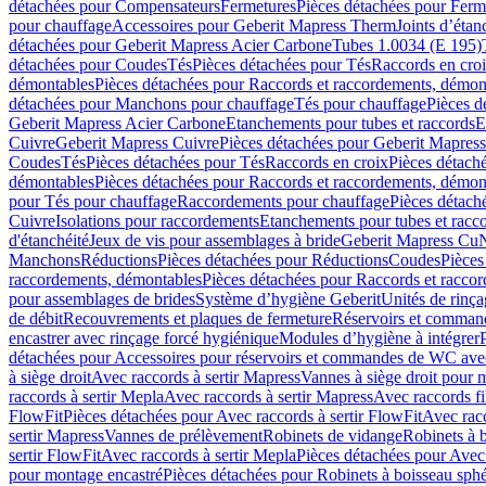
détachées pour Compensateurs
Fermetures
Pièces détachées pour Ferm
pour chauffage
Accessoires pour Geberit Mapress Therm
Joints d’étan
détachées pour Geberit Mapress Acier Carbone
Tubes 1.0034 (E 195)
détachées pour Coudes
Tés
Pièces détachées pour Tés
Raccords en cro
démontables
Pièces détachées pour Raccords et raccordements, démon
détachées pour Manchons pour chauffage
Tés pour chauffage
Pièces d
Geberit Mapress Acier Carbone
Etanchements pour tubes et raccords
E
Cuivre
Geberit Mapress Cuivre
Pièces détachées pour Geberit Mapres
Coudes
Tés
Pièces détachées pour Tés
Raccords en croix
Pièces détach
démontables
Pièces détachées pour Raccords et raccordements, démon
pour Tés pour chauffage
Raccordements pour chauffage
Pièces détach
Cuivre
Isolations pour raccordements
Etanchements pour tubes et racc
d'étanchéité
Jeux de vis pour assemblages à bride
Geberit Mapress Cu
Manchons
Réductions
Pièces détachées pour Réductions
Coudes
Pièces
raccordements, démontables
Pièces détachées pour Raccords et racco
pour assemblages de brides
Système d’hygiène Geberit
Unités de rinç
de débit
Recouvrements et plaques de fermeture
Réservoirs et comman
encastrer avec rinçage forcé hygiénique
Modules d’hygiène à intégrer
détachées pour Accessoires pour réservoirs et commandes de WC avec
à siège droit
Avec raccords à sertir Mapress
Vannes à siège droit pour 
raccords à sertir Mepla
Avec raccords à sertir Mapress
Avec raccords fi
FlowFit
Pièces détachées pour Avec raccords à sertir FlowFit
Avec racc
sertir Mapress
Vannes de prélèvement
Robinets de vidange
Robinets à 
sertir FlowFit
Avec raccords à sertir Mepla
Pièces détachées pour Avec 
pour montage encastré
Pièces détachées pour Robinets à boisseau sph