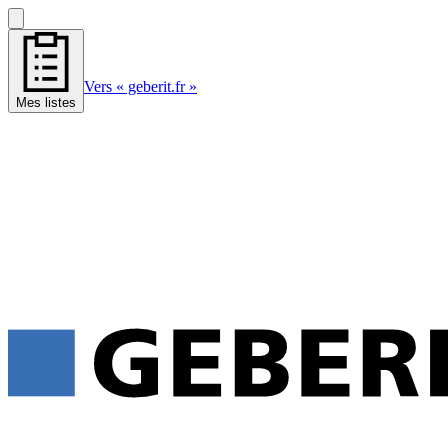
Vers « geberit.fr »
Mes listes