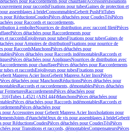
 détachées pour Raccordements pour chauffage
Accessoires
Isolations
couvrement pour raccords
Fixations pour tubes
Gaines de protection et
 pour assemblages à bride
Consommables
Geberit PushFit
Tubes
es pour Réductions
Coudes
Pièces détachées pour Coudes
Tés
Pièces
tachées pour Raccords et raccordements,
tribution à emboîter
Nourrices de distribution avec raccord fileté
Pièces
ffage
Pièces détachées pour Raccordements pour
s et raccords
Enjoliveurs pour tubes
Fixations pour tubes
Gaines de
tachées pour Armoires de distribution
Fixations pour nourrice de
es pour Raccords
Manchons
Pièces détachées pour
tables
Pièces détachées pour Raccords indémontables
Raccords et
iques
Pièces détachées pour Appliques
Nourrices de distribution avec
Raccordements pour chauffage
Pièces détachées pour Raccordements
 tubes et raccords
Enjoliveurs pour tubes
Fixations pour
eberit Mapress Acier Inox
Geberit Mapress Acier Inox
Pièces
Pièces détachées pour Manchons
Réductions
Pièces détachées pour
montables
Raccords et raccordements, démontables
Pièces détachées
ur Fermetures
Raccordements
Pièces détachées pour
 316)
Tubes 1.4521 (AISI 444)
Manchons
Pièces détachées pour
tables
Pièces détachées pour Raccords indémontables
Raccords et
ordements
Pièces détachées pour
s pour Accessoires pour Geberit Mapress Acier Inox
Isolations pour
rdements
Joints d'étanchéité
Jeux de vis pour assemblages à bride
Geberit
s pour Réductions
Coudes
Pièces détachées pour Coudes
Tés
Pièces
achées pour Transitions et raccords, démontables
Compensateurs
Pièces