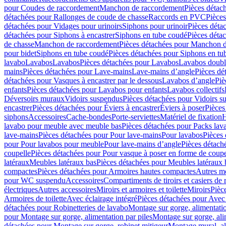
pour Coudes de raccordement
Manchon de raccordement
Pièces détac
détachées pour Rallonges de coude de chasse
Raccords en PVC
Pièce
détachées pour Vidages pour urinoirs
Siphons pour urinoir
Pièces déta
détachées pour Siphons à encastrer
Siphons en tube coudé
Pièces déta
de chasse
Manchon de raccordement
Pièces détachées pour Manchon 
pour bidet
Siphons en tube coudé
Pièces détachées pour Siphons en tu
lavabo
Lavabos
Lavabos
Pièces détachées pour Lavabos
Lavabos doubl
mains
Pièces détachées pour Lave-mains
Lave-mains d’angle
Pièces dé
détachées pour Vasques à encastrer par le dessous
Lavabos d’angle
Piè
enfants
Pièces détachées pour Lavabos pour enfants
Lavabos collectifs
Déversoirs muraux
Vidoirs suspendus
Pièces détachées pour Vidoirs s
encastrer
Pièces détachées pour Éviers à encastrer
Éviers à poser
Pièces
siphons
Accessoires
Cache-bondes
Porte-serviettes
Matériel de fixation
H
lavabo pour meuble avec meuble bas
Pièces détachées pour Packs la
lave-mains
Pièces détachées pour Pour lave-mains
Pour lavabos
Pièces
pour Pour lavabos pour meuble
Pour lave-mains d’angle
Pièces détach
coupelle
Pièces détachées pour Pour vasque à poser en forme de coupe
latéraux
Meubles latéraux bas
Pièces détachées pour Meubles latéraux 
compactes
Pièces détachées pour Armoires hautes compactes
Autres m
pour WC suspendu
Accessoires
Compartiments de tiroirs et casiers de
électriques
Autres accessoires
Miroirs et armoires et toilette
Miroirs
Pièc
Armoires de toilette
Avec éclairage intégré
Pièces détachées pour Avec 
détachées pour Robinetteries de lavabo
Montage sur gorge, alimentatio
pour Montage sur gorge, alimentation par piles
Montage sur gorge, ali
détachées pour Montage sur gorge, robinet mitigeur
Montage mural, al