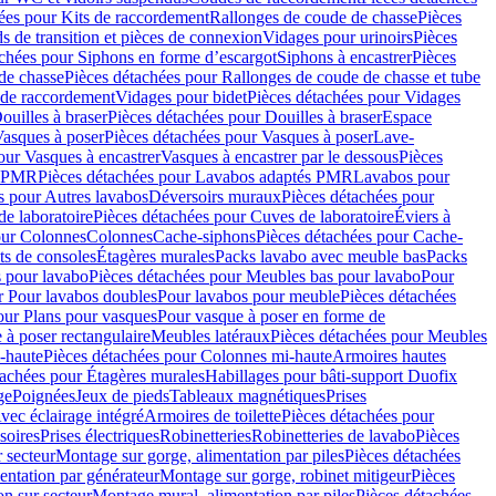
ées pour Kits de raccordement
Rallonges de coude de chasse
Pièces
s de transition et pièces de connexion
Vidages pour urinoirs
Pièces
achées pour Siphons en forme d’escargot
Siphons à encastrer
Pièces
de chasse
Pièces détachées pour Rallonges de coude de chasse et tube
 de raccordement
Vidages pour bidet
Pièces détachées pour Vidages
ouilles à braser
Pièces détachées pour Douilles à braser
Espace
asques à poser
Pièces détachées pour Vasques à poser
Lave-
our Vasques à encastrer
Vasques à encastrer par le dessous
Pièces
s PMR
Pièces détachées pour Lavabos adaptés PMR
Lavabos pour
s pour Autres lavabos
Déversoirs muraux
Pièces détachées pour
e laboratoire
Pièces détachées pour Cuves de laboratoire
Éviers à
our Colonnes
Colonnes
Cache-siphons
Pièces détachées pour Cache-
ts de consoles
Étagères murales
Packs lavabo avec meuble bas
Packs
 pour lavabo
Pièces détachées pour Meubles bas pour lavabo
Pour
r Pour lavabos doubles
Pour lavabos pour meuble
Pièces détachées
our Plans pour vasques
Pour vasque à poser en forme de
 à poser rectangulaire
Meubles latéraux
Pièces détachées pour Meubles
-haute
Pièces détachées pour Colonnes mi-haute
Armoires hautes
tachées pour Étagères murales
Habillages pour bâti-support Duofix
ge
Poignées
Jeux de pieds
Tableaux magnétiques
Prises
vec éclairage intégré
Armoires de toilette
Pièces détachées pour
soires
Prises électriques
Robinetteries
Robinetteries de lavabo
Pièces
 secteur
Montage sur gorge, alimentation par piles
Pièces détachées
entation par générateur
Montage sur gorge, robinet mitigeur
Pièces
n sur secteur
Montage mural, alimentation par piles
Pièces détachées