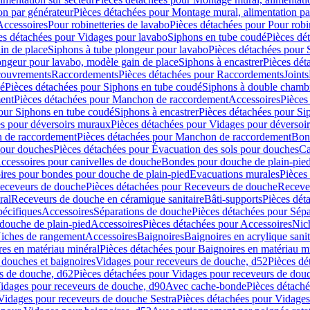
on par générateur
Pièces détachées pour Montage mural, alimentation pa
Accessoires
Pour robinetteries de lavabo
Pièces détachées pour Pour robi
es détachées pour Vidages pour lavabo
Siphons en tube coudé
Pièces dé
in de place
Siphons à tube plongeur pour lavabo
Pièces détachées pour 
ongeur pour lavabo, modèle gain de place
Siphons à encastrer
Pièces dét
ouvrements
Raccordements
Pièces détachées pour Raccordements
Joints
dé
Pièces détachées pour Siphons en tube coudé
Siphons à double chamb
ent
Pièces détachées pour Manchon de raccordement
Accessoires
Pièces
our Siphons en tube coudé
Siphons à encastrer
Pièces détachées pour Sip
s pour déversoirs muraux
Pièces détachées pour Vidages pour déversoi
 de raccordement
Pièces détachées pour Manchon de raccordement
Bon
pour douches
Pièces détachées pour Évacuation des sols pour douches
Ca
ccessoires pour canivelles de douche
Bondes pour douche de plain-pie
ires pour bondes pour douche de plain-pied
Evacuations murales
Pièces
eceveurs de douche
Pièces détachées pour Receveurs de douche
Receve
ral
Receveurs de douche en céramique sanitaire
Bâti-supports
Pièces dét
pécifiques
Accessoires
Séparations de douche
Pièces détachées pour Sép
 douche de plain-pied
Accessoires
Pièces détachées pour Accessoires
Nic
Niches de rangement
Accessoires
Baignoires
Baignoires en acrylique sanit
res en matériau minéral
Pièces détachées pour Baignoires en matériau m
douches et baignoires
Vidages pour receveurs de douche, d52
Pièces dé
s de douche, d62
Pièces détachées pour Vidages pour receveurs de dou
Vidages pour receveurs de douche, d90
Avec cache-bonde
Pièces détach
Vidages pour receveurs de douche Sestra
Pièces détachées pour Vidages