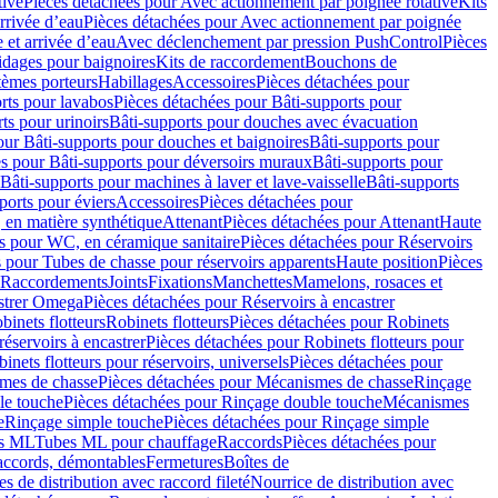
tive
Pièces détachées pour Avec actionnement par poignée rotative
Kits
rrivée d’eau
Pièces détachées pour Avec actionnement par poignée
 et arrivée d’eau
Avec déclenchement par pression PushControl
Pièces
idages pour baignoires
Kits de raccordement
Bouchons de
tèmes porteurs
Habillages
Accessoires
Pièces détachées pour
rts pour lavabos
Pièces détachées pour Bâti-supports pour
ts pour urinoirs
Bâti-supports pour douches avec évacuation
our Bâti-supports pour douches et baignoires
Bâti-supports pour
es pour Bâti-supports pour déversoirs muraux
Bâti-supports pour
Bâti-supports pour machines à laver et lave-vaisselle
Bâti-supports
ports pour éviers
Accessoires
Pièces détachées pour
 en matière synthétique
Attenant
Pièces détachées pour Attenant
Haute
s pour WC, en céramique sanitaire
Pièces détachées pour Réservoirs
 pour Tubes de chasse pour réservoirs apparents
Haute position
Pièces
r Raccordements
Joints
Fixations
Manchettes
Mamelons, rosaces et
astrer Omega
Pièces détachées pour Réservoirs à encastrer
inets flotteurs
Robinets flotteurs
Pièces détachées pour Robinets
réservoirs à encastrer
Pièces détachées pour Robinets flotteurs pour
inets flotteurs pour réservoirs, universels
Pièces détachées pour
mes de chasse
Pièces détachées pour Mécanismes de chasse
Rinçage
le touche
Pièces détachées pour Rinçage double touche
Mécanismes
e
Rinçage simple touche
Pièces détachées pour Rinçage simple
s ML
Tubes ML pour chauffage
Raccords
Pièces détachées pour
raccords, démontables
Fermetures
Boîtes de
s de distribution avec raccord fileté
Nourrice de distribution avec