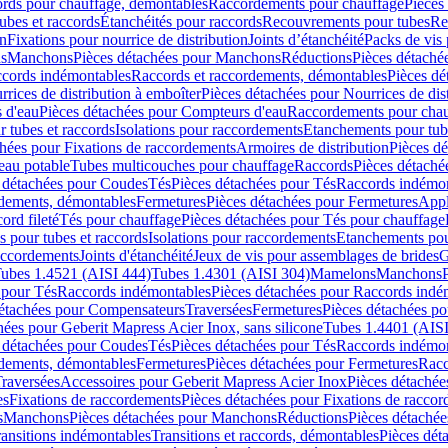
cords pour chauffage, démontables
Raccordements pour chauffage
Pièces
ubes et raccords
Étanchéités pour raccords
Recouvrements pour tubes
Re
on
Fixations pour nourrice de distribution
Joints d’étanchéité
Packs de vis
ds
Manchons
Pièces détachées pour Manchons
Réductions
Pièces détaché
ccords indémontables
Raccords et raccordements, démontables
Pièces dé
rrices de distribution à emboîter
Pièces détachées pour Nourrices de dis
 d'eau
Pièces détachées pour Compteurs d'eau
Raccordements pour chau
r tubes et raccords
Isolations pour raccordements
Etanchements pour tube
chées pour Fixations de raccordements
Armoires de distribution
Pièces dé
eau potable
Tubes multicouches pour chauffage
Raccords
Pièces détaché
 détachées pour Coudes
Tés
Pièces détachées pour Tés
Raccords indémon
rdements, démontables
Fermetures
Pièces détachées pour Fermetures
Appl
ord fileté
Tés pour chauffage
Pièces détachées pour Tés pour chauffage
ns pour tubes et raccords
Isolations pour raccordements
Etanchements pour
raccordements
Joints d'étanchéité
Jeux de vis pour assemblages de brides
G
ubes 1.4521 (AISI 444)
Tubes 1.4301 (AISI 304)
Mamelons
Manchons
 pour Tés
Raccords indémontables
Pièces détachées pour Raccords indé
détachées pour Compensateurs
Traversées
Fermetures
Pièces détachées po
hées pour Geberit Mapress Acier Inox, sans silicone
Tubes 1.4401 (AISI
 détachées pour Coudes
Tés
Pièces détachées pour Tés
Raccords indémon
rdements, démontables
Fermetures
Pièces détachées pour Fermetures
Racc
raversées
Accessoires pour Geberit Mapress Acier Inox
Pièces détachée
es
Fixations de raccordements
Pièces détachées pour Fixations de racco
s
Manchons
Pièces détachées pour Manchons
Réductions
Pièces détachée
ransitions indémontables
Transitions et raccords, démontables
Pièces dét