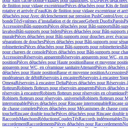
pour Sans cache-bonde
Vidages pour baignoires, d52
Pièces détachées
de finition pour vidage excentrique
Pièces détachées pour Kits de fini
rotative et arrivée d’eau
Kits de finition pour vidage excentrique et arr
détachées pour Avec déclenchement par pression PushControl
Avec c
bonde
Tés
Systèmes d’installation et de rinçage
Geberit Duofix
Parois
Pi
Accessoires
Bâti-supports
Pièces détachées pour Bâti-supports
Bâti-su
lavabos
Bâti-supports pour bidets
Pièces détachées pour Bâti-supports 
murale
Pièces détachées pour Bâti-supports pour douches avec évacua
séparations de douches
Pièces détachées pour Bâti-supports pour sépa
robinetteries
Pièces détachées pour Bâti-supports pour robinetteries
Bât
pour charges de console
Pièces détachées pour Bâti-supports pour cha
Accessoires
Réservoirs apparents
Réservoirs apparents pour WC, en ma
position
Pièces détachées pour Haute position
Basse et moyenne positi
apparents pour WC, en céramique sanitaire
Attenant
Pièces détachées 
détachées pour Haute position
Basse et moyenne position
Accessoires
P
modérateurs de débit
Réservoirs à encastrer
Réservoirs à encastrer Sig
Omega
Réservoirs à encastrer Delta
Pièces détachées pour Réservoirs à
flotteurs
Robinets flotteurs pour réservoirs apparents
Pièces détachées p
réservoirs à encastrer
Robinets flotteurs pour réservoirs en céramique
P
Robinets flotteurs pour réservoirs, universels
Robinets flotteurs pour 
interrompable
Pièces détachées pour Rinçage interrompable
Rinçage s
de chasse complets
Pièces détachées pour Mécanismes de chasse comp
touche
Rinçage double touche
Pièces détachées pour Rinçage double 
Raccords
Manchons
Réductions
Coudes
Tés
Raccords indémontables
Tra
raccordement
Raccordements
Pièces détachées pour Raccordements
Nou