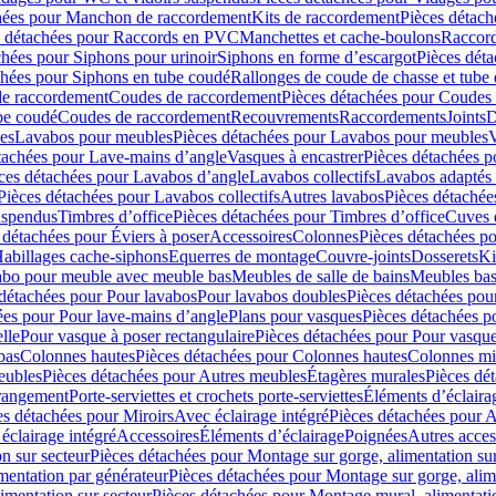
hées pour Manchon de raccordement
Kits de raccordement
Pièces détach
s détachées pour Raccords en PVC
Manchettes et cache-boulons
Raccord
chées pour Siphons pour urinoir
Siphons en forme d’escargot
Pièces dét
chées pour Siphons en tube coudé
Rallonges de coude de chasse et tube 
de raccordement
Coudes de raccordement
Pièces détachées pour Coudes
be coudé
Coudes de raccordement
Recouvrements
Raccordements
Joints
D
es
Lavabos pour meubles
Pièces détachées pour Lavabos pour meubles
V
tachées pour Lave-mains d’angle
Vasques à encastrer
Pièces détachées p
ces détachées pour Lavabos d’angle
Lavabos collectifs
Lavabos adapté
Pièces détachées pour Lavabos collectifs
Autres lavabos
Pièces détachée
uspendus
Timbres dʼoffice
Pièces détachées pour Timbres dʼoffice
Cuves d
 détachées pour Éviers à poser
Accessoires
Colonnes
Pièces détachées p
abillages cache-siphons
Equerres de montage
Couvre-joints
Dosserets
Ki
vabo pour meuble avec meuble bas
Meubles de salle de bains
Meubles bas
 détachées pour Pour lavabos
Pour lavabos doubles
Pièces détachées pou
ées pour Pour lave-mains d’angle
Plans pour vasques
Pièces détachées p
lle
Pour vasque à poser rectangulaire
Pièces détachées pour Pour vasque
bas
Colonnes hautes
Pièces détachées pour Colonnes hautes
Colonnes mi
eubles
Pièces détachées pour Autres meubles
Étagères murales
Pièces dé
 rangement
Porte-serviettes et crochets porte-serviettes
Éléments d’éclaira
es détachées pour Miroirs
Avec éclairage intégré
Pièces détachées pour A
éclairage intégré
Accessoires
Éléments d’éclairage
Poignées
Autres acces
n sur secteur
Pièces détachées pour Montage sur gorge, alimentation sur
mentation par générateur
Pièces détachées pour Montage sur gorge, alim
imentation sur secteur
Pièces détachées pour Montage mural, alimentatio