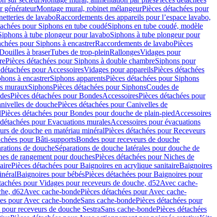
r générateur
Montage mural, robinet mélangeur
Pièces détachées pour
netteries de lavabo
Raccordements des appareils pour l’espace lavabo,
tachées pour Siphons en tube coudé
Siphons en tube coudé, modèle
Siphons à tube plongeur pour lavabo
Siphons à tube plongeur pour
achées pour Siphons à encastrer
Raccordements de lavabo
Pièces
Douilles à braser
Tubes de trop-plein
Rallonges
Vidages pour
re
Pièces détachées pour Siphons à double chambre
Siphons pour
 détachées pour Accessoires
Vidages pour appareils
Pièces détachées
hons à encastrer
Siphons apparents
Pièces détachées pour Siphons
rs muraux
Siphons
Pièces détachées pour Siphons
Coudes de
des
Pièces détachées pour Bondes
Accessoires
Pièces détachées pour
nivelles de douche
Pièces détachées pour Canivelles de
d
Pièces détachées pour Bondes pour douche de plain-pied
Accessoires
 détachées pour Evacuations murales
Accessoires pour évacuations
urs de douche en matériau minéral
Pièces détachées pour Receveurs
achées pour Bâti-supports
Bondes pour receveurs de douche
arations de douche
Séparations de douche latérales pour douche de
hes de rangement pour douches
Pièces détachées pour Niches de
aire
Pièces détachées pour Baignoires en acrylique sanitaire
Baignoires
inéral
Baignoires pour bébés
Pièces détachées pour Baignoires pour
tachées pour Vidages pour receveurs de douche, d52
Avec cache-
che, d62
Avec cache-bonde
Pièces détachées pour Avec cache-
ées pour Avec cache-bonde
Sans cache-bonde
Pièces détachées pour
 pour receveurs de douche Sestra
Sans cache-bonde
Pièces détachées