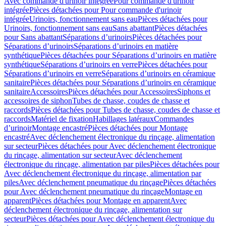
Avec commande d'urinoir intégrée
Pour commande d'urinoir
intégrée
Pièces détachées pour Pour commande d'urinoir
intégrée
Urinoirs, fonctionnement sans eau
Pièces détachées pour
Urinoirs, fonctionnement sans eau
Sans abattant
Pièces détachées
pour Sans abattant
Séparations d’urinoirs
Pièces détachées pour
Séparations d’urinoirs
Séparations d’urinoirs en matière
synthétique
Pièces détachées pour Séparations d’urinoirs en matière
synthétique
Séparations d’urinoirs en verre
Pièces détachées pour
Séparations d’urinoirs en verre
Séparations d’urinoirs en céramique
sanitaire
Pièces détachées pour Séparations d’urinoirs en céramique
sanitaire
Accessoires
Pièces détachées pour Accessoires
Siphons et
accessoires de siphon
Tubes de chasse, coudes de chasse et
raccords
Pièces détachées pour Tubes de chasse, coudes de chasse et
raccords
Matériel de fixation
Habillages latéraux
Commandes
dʼurinoir
Montage encastré
Pièces détachées pour Montage
encastré
Avec déclenchement électronique du rinçage, alimentation
sur secteur
Pièces détachées pour Avec déclenchement électronique
du rinçage, alimentation sur secteur
Avec déclenchement
électronique du rinçage, alimentation par piles
Pièces détachées pour
Avec déclenchement électronique du rinçage, alimentation par
piles
Avec déclenchement pneumatique du rinçage
Pièces détachées
pour Avec déclenchement pneumatique du rinçage
Montage en
apparent
Pièces détachées pour Montage en apparent
Avec
déclenchement électronique du rinçage, alimentation sur
secteur
Pièces détachées pour Avec déclenchement électronique du