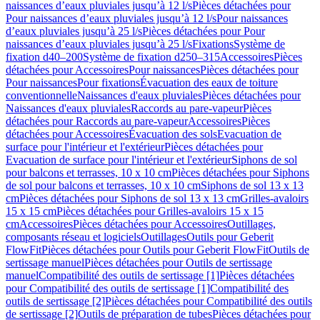
naissances d’eaux pluviales jusqu’à 12 l/s
Pièces détachées pour
Pour naissances d’eaux pluviales jusqu’à 12 l/s
Pour naissances
d’eaux pluviales jusqu’à 25 l/s
Pièces détachées pour Pour
naissances d’eaux pluviales jusqu’à 25 l/s
Fixations
Système de
fixation d40–200
Système de fixation d250–315
Accessoires
Pièces
détachées pour Accessoires
Pour naissances
Pièces détachées pour
Pour naissances
Pour fixations
Évacuation des eaux de toiture
conventionnelle
Naissances d'eaux pluviales
Pièces détachées pour
Naissances d'eaux pluviales
Raccords au pare-vapeur
Pièces
détachées pour Raccords au pare-vapeur
Accessoires
Pièces
détachées pour Accessoires
Évacuation des sols
Evacuation de
surface pour l'intérieur et l'extérieur
Pièces détachées pour
Evacuation de surface pour l'intérieur et l'extérieur
Siphons de sol
pour balcons et terrasses, 10 x 10 cm
Pièces détachées pour Siphons
de sol pour balcons et terrasses, 10 x 10 cm
Siphons de sol 13 x 13
cm
Pièces détachées pour Siphons de sol 13 x 13 cm
Grilles-avaloirs
15 x 15 cm
Pièces détachées pour Grilles-avaloirs 15 x 15
cm
Accessoires
Pièces détachées pour Accessoires
Outillages,
composants réseau et logiciels
Outillages
Outils pour Geberit
FlowFit
Pièces détachées pour Outils pour Geberit FlowFit
Outils de
sertissage manuel
Pièces détachées pour Outils de sertissage
manuel
Compatibilité des outils de sertissage [1]
Pièces détachées
pour Compatibilité des outils de sertissage [1]
Compatibilité des
outils de sertissage [2]
Pièces détachées pour Compatibilité des outils
de sertissage [2]
Outils de préparation de tubes
Pièces détachées pour