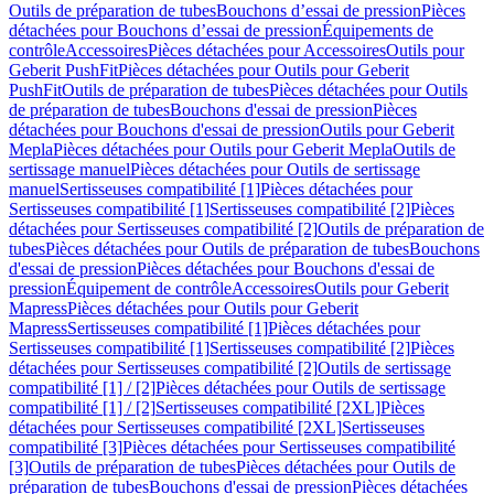
Outils de préparation de tubes
Bouchons d’essai de pression
Pièces
détachées pour Bouchons d’essai de pression
Équipements de
contrôle
Accessoires
Pièces détachées pour Accessoires
Outils pour
Geberit PushFit
Pièces détachées pour Outils pour Geberit
PushFit
Outils de préparation de tubes
Pièces détachées pour Outils
de préparation de tubes
Bouchons d'essai de pression
Pièces
détachées pour Bouchons d'essai de pression
Outils pour Geberit
Mepla
Pièces détachées pour Outils pour Geberit Mepla
Outils de
sertissage manuel
Pièces détachées pour Outils de sertissage
manuel
Sertisseuses compatibilité [1]
Pièces détachées pour
Sertisseuses compatibilité [1]
Sertisseuses compatibilité [2]
Pièces
détachées pour Sertisseuses compatibilité [2]
Outils de préparation de
tubes
Pièces détachées pour Outils de préparation de tubes
Bouchons
d'essai de pression
Pièces détachées pour Bouchons d'essai de
pression
Équipement de contrôle
Accessoires
Outils pour Geberit
Mapress
Pièces détachées pour Outils pour Geberit
Mapress
Sertisseuses compatibilité [1]
Pièces détachées pour
Sertisseuses compatibilité [1]
Sertisseuses compatibilité [2]
Pièces
détachées pour Sertisseuses compatibilité [2]
Outils de sertissage
compatibilité [1] / [2]
Pièces détachées pour Outils de sertissage
compatibilité [1] / [2]
Sertisseuses compatibilité [2XL]
Pièces
détachées pour Sertisseuses compatibilité [2XL]
Sertisseuses
compatibilité [3]
Pièces détachées pour Sertisseuses compatibilité
[3]
Outils de préparation de tubes
Pièces détachées pour Outils de
préparation de tubes
Bouchons d'essai de pression
Pièces détachées