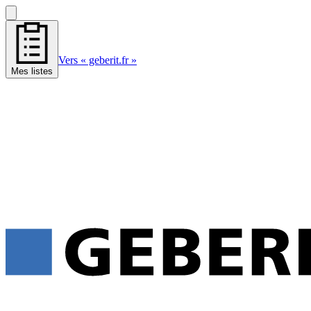
Vers « geberit.fr »
Mes listes