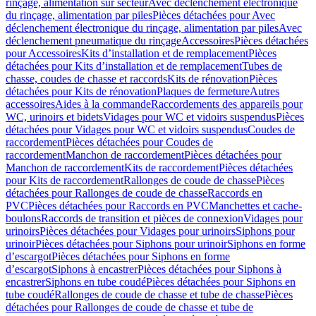
rinçage, alimentation sur secteur
Avec déclenchement électronique
du rinçage, alimentation par piles
Pièces détachées pour Avec
déclenchement électronique du rinçage, alimentation par piles
Avec
déclenchement pneumatique du rinçage
Accessoires
Pièces détachées
pour Accessoires
Kits d’installation et de remplacement
Pièces
détachées pour Kits d’installation et de remplacement
Tubes de
chasse, coudes de chasse et raccords
Kits de rénovation
Pièces
détachées pour Kits de rénovation
Plaques de fermeture
Autres
accessoires
Aides à la commande
Raccordements des appareils pour
WC, urinoirs et bidets
Vidages pour WC et vidoirs suspendus
Pièces
détachées pour Vidages pour WC et vidoirs suspendus
Coudes de
raccordement
Pièces détachées pour Coudes de
raccordement
Manchon de raccordement
Pièces détachées pour
Manchon de raccordement
Kits de raccordement
Pièces détachées
pour Kits de raccordement
Rallonges de coude de chasse
Pièces
détachées pour Rallonges de coude de chasse
Raccords en
PVC
Pièces détachées pour Raccords en PVC
Manchettes et cache-
boulons
Raccords de transition et pièces de connexion
Vidages pour
urinoirs
Pièces détachées pour Vidages pour urinoirs
Siphons pour
urinoir
Pièces détachées pour Siphons pour urinoir
Siphons en forme
d’escargot
Pièces détachées pour Siphons en forme
d’escargot
Siphons à encastrer
Pièces détachées pour Siphons à
encastrer
Siphons en tube coudé
Pièces détachées pour Siphons en
tube coudé
Rallonges de coude de chasse et tube de chasse
Pièces
détachées pour Rallonges de coude de chasse et tube de