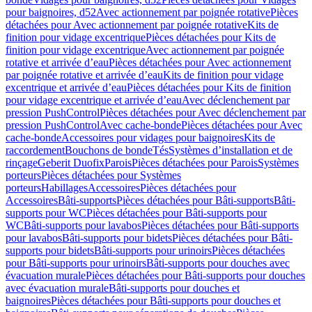
pour baignoires, d52
Avec actionnement par poignée rotative
Pièces
détachées pour Avec actionnement par poignée rotative
Kits de
finition pour vidage excentrique
Pièces détachées pour Kits de
finition pour vidage excentrique
Avec actionnement par poignée
rotative et arrivée d’eau
Pièces détachées pour Avec actionnement
par poignée rotative et arrivée d’eau
Kits de finition pour vidage
excentrique et arrivée d’eau
Pièces détachées pour Kits de finition
pour vidage excentrique et arrivée d’eau
Avec déclenchement par
pression PushControl
Pièces détachées pour Avec déclenchement par
pression PushControl
Avec cache-bonde
Pièces détachées pour Avec
cache-bonde
Accessoires pour vidages pour baignoires
Kits de
raccordement
Bouchons de bonde
Tés
Systèmes d’installation et de
rinçage
Geberit Duofix
Parois
Pièces détachées pour Parois
Systèmes
porteurs
Pièces détachées pour Systèmes
porteurs
Habillages
Accessoires
Pièces détachées pour
Accessoires
Bâti-supports
Pièces détachées pour Bâti-supports
Bâti-
supports pour WC
Pièces détachées pour Bâti-supports pour
WC
Bâti-supports pour lavabos
Pièces détachées pour Bâti-supports
pour lavabos
Bâti-supports pour bidets
Pièces détachées pour Bâti-
supports pour bidets
Bâti-supports pour urinoirs
Pièces détachées
pour Bâti-supports pour urinoirs
Bâti-supports pour douches avec
évacuation murale
Pièces détachées pour Bâti-supports pour douches
avec évacuation murale
Bâti-supports pour douches et
baignoires
Pièces détachées pour Bâti-supports pour douches et