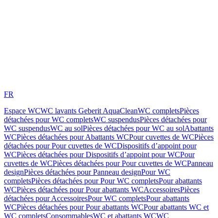
FR
Espace WC
WC lavants Geberit AquaClean
WC complets
Pièces
détachées pour WC complets
WC suspendus
Pièces détachées pour
WC suspendus
WC au sol
Pièces détachées pour WC au sol
Abattants
WC
Pièces détachées pour Abattants WC
Pour cuvettes de WC
Pièces
détachées pour Pour cuvettes de WC
Dispositifs d’appoint pour
WC
Pièces détachées pour Dispositifs d’appoint pour WC
Pour
cuvettes de WC
Pièces détachées pour Pour cuvettes de WC
Panneau
design
Pièces détachées pour Panneau design
Pour WC
complets
Pièces détachées pour Pour WC complets
Pour abattants
WC
Pièces détachées pour Pour abattants WC
Accessoires
Pièces
détachées pour Accessoires
Pour WC complets
Pour abattants
WC
Pièces détachées pour Pour abattants WC
Pour abattants WC et
WC complets
Consommables
WC et abattants WC
WC