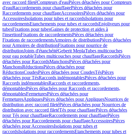
avec raccord fileté
Compteurs d'eau
Pièces détachées pour Compteurs
d'eau
Raccordements pour chauffage
Pièces détachées pour
Raccordements pour chauffage
Accessoires
Pièces détachées pour
Accessoires
Isolations pour tubes et raccords
Isolations pour
raccordements
Etanchements pour tubes et raccords
Enjoliveurs pour
tubes
Fixations pour tubes
Gaines de protection et aides à
l'insertion
Fixations de raccordements
Pièces détachées pour
Fixations de raccordements
Armoires de distribution
Pièces détachées
pour Armoires de distribution
Fixations pour nourrice de
distribution
Joints d'étanchéité
Geberit Mepla
Tubes multicouches
pour eau potable
Tubes multicouches pour chauffage
Raccords
Pièces
détachées pour Raccords
Manchons
Pièces détachées pour
Manchons
Réductions
Pièces détachées pour
Réductions
Coudes
Pièces détachées pour Coudes
Tés
Pièces
détachées pour Tés
Raccords indémontables
Pièces détachées pour
Raccords indémontables
Raccords et raccordements,
démontables
Pièces détachées pour Raccords et raccordements,
démontables
Fermetures
Pièces détachées pour
Fermetures
Appliques
Pièces détachées pour Appliques
Nourrices de
distribution avec raccord fileté
Pièces détachées pour Nourrices de
distribution avec raccord fileté
Tés pour chauffage
Pièces détachées
pour Tés pour chauffage
Raccordements pour chauffage
Pièces
détachées pour Raccordements pour chauffage
Accessoires
Pièces
détachées pour Accessoires
Isolations pour tubes et
raccords
Isolations pour raccordements
Etanchements pour tubes et