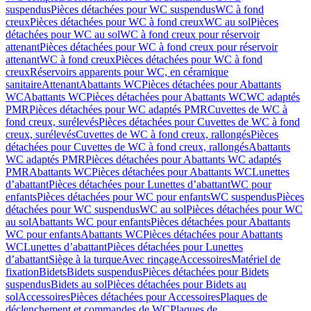
suspendus
Pièces détachées pour WC suspendus
WC à fond
creux
Pièces détachées pour WC à fond creux
WC au sol
Pièces
détachées pour WC au sol
WC à fond creux pour réservoir
attenant
Pièces détachées pour WC à fond creux pour réservoir
attenant
WC à fond creux
Pièces détachées pour WC à fond
creux
Réservoirs apparents pour WC, en céramique
sanitaire
Attenant
Abattants WC
Pièces détachées pour Abattants
WC
Abattants WC
Pièces détachées pour Abattants WC
WC adaptés
PMR
Pièces détachées pour WC adaptés PMR
Cuvettes de WC à
fond creux, surélevés
Pièces détachées pour Cuvettes de WC à fond
creux, surélevés
Cuvettes de WC à fond creux, rallongés
Pièces
détachées pour Cuvettes de WC à fond creux, rallongés
Abattants
WC adaptés PMR
Pièces détachées pour Abattants WC adaptés
PMR
Abattants WC
Pièces détachées pour Abattants WC
Lunettes
d’abattant
Pièces détachées pour Lunettes d’abattant
WC pour
enfants
Pièces détachées pour WC pour enfants
WC suspendus
Pièces
détachées pour WC suspendus
WC au sol
Pièces détachées pour WC
au sol
Abattants WC pour enfants
Pièces détachées pour Abattants
WC pour enfants
Abattants WC
Pièces détachées pour Abattants
WC
Lunettes d’abattant
Pièces détachées pour Lunettes
d’abattant
Siège à la turque
Avec rinçage
Accessoires
Matériel de
fixation
Bidets
Bidets suspendus
Pièces détachées pour Bidets
suspendus
Bidets au sol
Pièces détachées pour Bidets au
sol
Accessoires
Pièces détachées pour Accessoires
Plaques de
déclenchement et commandes de WC
Plaques de