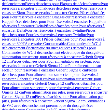
déclenchement
Pièces détachées pour Plaques de déclenchement
Pour
réservoirs à encastrer Sigma
Pièces détachées pour Pour réservoirs à
encastrer Sigma
Pour réservoirs à encastrer Omega
Pièces détachées
pour Pour réservoirs à encastrer Omega
Pour réservoirs à encastrer
Kappa
Pièces détachées pour Pour réservoirs à encastrer Kappa
Pour
réservoirs à encastrer Delta
Pièces détachées pour Pour réservoirs à
encastrer Delta
Pour les réservoirs à encastrer Twinline
Pièces
détachées pour Pour les réservoirs à encastrer Twinline
Pour
réservoirs à encastrer 300T
Pièces détachées pour Pour réservoirs à
encastrer 300T
Accessoires
Consommables
Commandes de WC à
déclenchement électronique du rinçage
Pièces détachées pour
Commandes de WC à déclenchement électronique du rinçage
Pour
alimentation sur secteur, pour réservoirs à encastrer Geberit Sigma
12 cm
Pièces détachées pour Pour alimentation sur secteur, pour
réservoirs à encastrer Geberit Sigma 12 cm
Pour alimentation sur
secteur, pour réservoirs à encastrer Geberit Sigma 8 cm
Pièces
détachées pour Pour alimentation sur secteur, pour réservoirs à
encastrer Geberit Sigma 8 cm
Pour alimentation sur secteur, pour
réservoirs à encastrer Geberit Omega 12 cm
Pièces détachées pour
Pour alimentation sur secteur, pour réservoirs à encastrer Geberit
Omega 12 cm
Pour alimentation par piles, pour réservoirs à encastrer
Geberit Sigma 12 cm
Pièces détachées pour Pour alimentation par
piles, pour réservoirs à encastrer Geberit Sigma 12 cm
Commandes
de WC avec déclenchement pneumatique du rinçage
Pièces
détachées pour Commandes de WC avec déclenchement