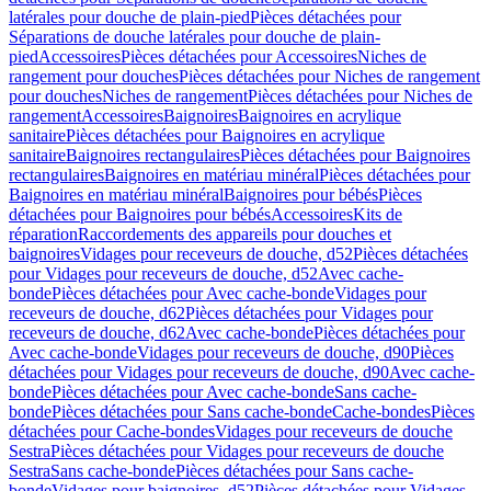
latérales pour douche de plain-pied
Pièces détachées pour
Séparations de douche latérales pour douche de plain-
pied
Accessoires
Pièces détachées pour Accessoires
Niches de
rangement pour douches
Pièces détachées pour Niches de rangement
pour douches
Niches de rangement
Pièces détachées pour Niches de
rangement
Accessoires
Baignoires
Baignoires en acrylique
sanitaire
Pièces détachées pour Baignoires en acrylique
sanitaire
Baignoires rectangulaires
Pièces détachées pour Baignoires
rectangulaires
Baignoires en matériau minéral
Pièces détachées pour
Baignoires en matériau minéral
Baignoires pour bébés
Pièces
détachées pour Baignoires pour bébés
Accessoires
Kits de
réparation
Raccordements des appareils pour douches et
baignoires
Vidages pour receveurs de douche, d52
Pièces détachées
pour Vidages pour receveurs de douche, d52
Avec cache-
bonde
Pièces détachées pour Avec cache-bonde
Vidages pour
receveurs de douche, d62
Pièces détachées pour Vidages pour
receveurs de douche, d62
Avec cache-bonde
Pièces détachées pour
Avec cache-bonde
Vidages pour receveurs de douche, d90
Pièces
détachées pour Vidages pour receveurs de douche, d90
Avec cache-
bonde
Pièces détachées pour Avec cache-bonde
Sans cache-
bonde
Pièces détachées pour Sans cache-bonde
Cache-bondes
Pièces
détachées pour Cache-bondes
Vidages pour receveurs de douche
Sestra
Pièces détachées pour Vidages pour receveurs de douche
Sestra
Sans cache-bonde
Pièces détachées pour Sans cache-
bonde
Vidages pour baignoires, d52
Pièces détachées pour Vidages