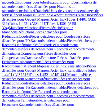
raccords
Enjoliveurs pour tubes
Fixations pour tubes
Fixations de
raccordements
Pièces détachées pour Fixations de
raccordements
Joints d'étanchéité
Jeux de vis pour assemblages de
brides
Geberit Mapress Acier Inox
Geberit Mapress Acier Inox
Pièces
détachées pour Geberit Mapress Acier Inox
Tubes 1.4401 (AISI
316)
Tubes 1.4521 (AISI 444)
Tubes 1.4301 (AISI
304)
Mamelons
Manchons
Pièces détachées pour
Manchons
Réductions
Pièces détachées pour
Réductions
Coudes
Pièces détachées pour Coudes
Tés
Pièces
détachées pour Tés
Raccords indémontables
Pièces détachées pour
Raccords indémontables
Raccords et raccordements,
démontables
Pièces détachées pour Raccords et raccordements,
démontables
Compensateurs
Pièces détachées pour
Compensateurs
Traversées
Fermetures
Pièces détachées pour
Fermetures
Raccordements
Pièces détachées pour
Raccordements
Geberit Mapress Acier Inox, sans silicone
Pièces
détachées pour Geberit Mapress Acier Inox, sans silicone
Tubes
1.4401 (AISI 316)
Tubes 1.4521 (AISI 444)
Manchons
Pièces
détachées pour Manchons
Réductions
Pièces détachées pour
Réductions
Coudes
Pièces détachées pour Coudes
Tés
Pièces
détachées pour Tés
Raccords indémontables
Pièces détachées pour
Raccords indémontables
Raccords et raccordements,
démontables
Pièces détachées pour Raccords et raccordements,
démontables
Fermetures
Pièces détachées pour
Fermetures
Raccordements
Pièces détachées pour