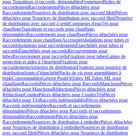
pour Transitions et raccords, démontables
Fermetures
Boîtes de
raccordement
Raccordements
Pièces détachées pour
Raccordements
Nourrices de distribution avec raccord fileté
Pièces
détachées pour Nourrices de distribution avec raccord fileté
Nourrice
de distribution avec raccord à sertir
Compteurs d'eau
Tés pour
chauffage
Transitions et raccords pour chauffage,
démontables
Raccordements pour chauffage
Pièces détachées pour
Raccordements pour chauffage
Accessoires
Isolations pour tubes et
raccords
Isolations pour raccordements
Étanchéités pour tubes et
raccords
Étanchéités pour raccords
Recouvrements pour
tubes
Recouvrement pour raccords
Fixations pour tubes
Gaines de
protection et aides à l'insertion
Fixations pour
raccordements
Armoires de distribution
Fixations pour nourrice de
distribution
Joints d’étanchéité
Packs de vis pour assemblages à
bride
Consommables
Geberit PushFit
Tubes ML
Tubes ML pour
chauffage
Raccords
Pièces détachées pour Raccords
Manchons
Pièces
détachées pour Manchons
Réductions
Pièces détachées pour
Réductions
Coudes
Pièces détachées pour Coudes
Tés
Pièces
détachées pour Tés
Raccords indémontables
Pièces détachées pour
Raccords indémontables
Raccords et raccordements,
démontables
Pièces détachées pour Raccords et raccordements,
démontables
Raccordements
Pièces détachées pour
Raccordements
Nourrices de distribution à emboîter
Pièces détachées
pour Nourrices de distribution à emboîter
Nourrices de distribution
avec raccord fileté
Pièces détachées pour Nourrices de distribution