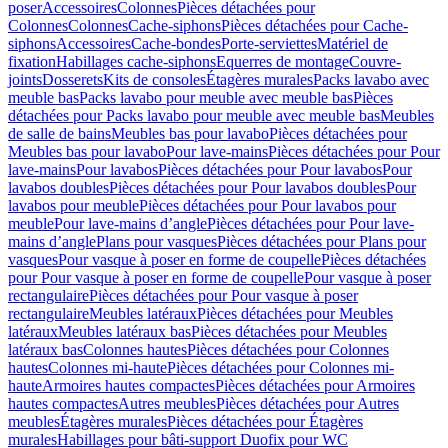
poser
Accessoires
Colonnes
Pièces détachées pour
Colonnes
Colonnes
Cache-siphons
Pièces détachées pour Cache-
siphons
Accessoires
Cache-bondes
Porte-serviettes
Matériel de
fixation
Habillages cache-siphons
Equerres de montage
Couvre-
joints
Dosserets
Kits de consoles
Étagères murales
Packs lavabo avec
meuble bas
Packs lavabo pour meuble avec meuble bas
Pièces
détachées pour Packs lavabo pour meuble avec meuble bas
Meubles
de salle de bains
Meubles bas pour lavabo
Pièces détachées pour
Meubles bas pour lavabo
Pour lave-mains
Pièces détachées pour Pour
lave-mains
Pour lavabos
Pièces détachées pour Pour lavabos
Pour
lavabos doubles
Pièces détachées pour Pour lavabos doubles
Pour
lavabos pour meuble
Pièces détachées pour Pour lavabos pour
meuble
Pour lave-mains d’angle
Pièces détachées pour Pour lave-
mains d’angle
Plans pour vasques
Pièces détachées pour Plans pour
vasques
Pour vasque à poser en forme de coupelle
Pièces détachées
pour Pour vasque à poser en forme de coupelle
Pour vasque à poser
rectangulaire
Pièces détachées pour Pour vasque à poser
rectangulaire
Meubles latéraux
Pièces détachées pour Meubles
latéraux
Meubles latéraux bas
Pièces détachées pour Meubles
latéraux bas
Colonnes hautes
Pièces détachées pour Colonnes
hautes
Colonnes mi-haute
Pièces détachées pour Colonnes mi-
haute
Armoires hautes compactes
Pièces détachées pour Armoires
hautes compactes
Autres meubles
Pièces détachées pour Autres
meubles
Étagères murales
Pièces détachées pour Étagères
murales
Habillages pour bâti-support Duofix pour WC