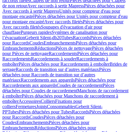
raccords filetés
Clapets de non retour
Pièces détachées pour Clapets
de non retour
Avec raccords à sertir Mapress
Pièces détachées pour
Avec raccords à sertir Mapress
Unités pour compteur d'eau pour
montage encastré
Pièces détachées pour Unités pour compteur d'eau
pour montage encastré
Avec raccords filetés
Pièces détachées pour
Avec raccords filetés
Soupapes d'évacuation d'air pour
chauffage
Purgeurs rapides
Systèmes de canalisation pour
l’évacuation
Geberit Silent-db20
Tubes
Raccords
Pièces détachées
pour Raccords
Coudes
Embranchements
Pièces détachées pour
Embranchements
Réductions
Pièces de nettoyage
Pièces détachées
pour Pièces de nettoyage
Raccordements
Pièces détachées pour
Raccordements
Raccordements à souder
Raccordements à
emboîter
Pièces détachées pour Raccordements à emboîter
Brides de
serrage
Raccords de transition sur d’autres matériaux
Pièces
détachées pour Raccords de transition sur d’autres
matériaux
Raccordements aux appareils
Pièces détachées pour
Raccordements aux appareils
Coudes de raccordement
Pièces
détachées pour Coudes de raccordement
Manchons de raccordement
à emboîter
Pièces détachées pour Manchons de raccordement à
emboîter
Accessoires
Colliers
Fixations pour
colliers
Fermetures
Joints
Consommables
Geberit Silent-
PP
Tubes
Pièces détachées pour Tubes
Raccords
Pièces détachées
pour Raccords
Coudes
Pièces détachées pour
Coudes
Embranchements
Pièces détachées pour
Embranchements
Réductions
Pièces détachées pour