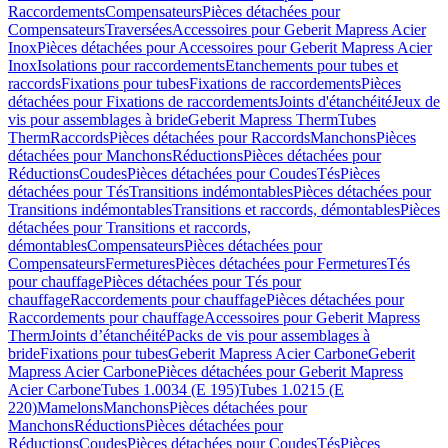
Raccordements
Compensateurs
Pièces détachées pour
Compensateurs
Traversées
Accessoires pour Geberit Mapress Acier
Inox
Pièces détachées pour Accessoires pour Geberit Mapress Acier
Inox
Isolations pour raccordements
Etanchements pour tubes et
raccords
Fixations pour tubes
Fixations de raccordements
Pièces
détachées pour Fixations de raccordements
Joints d'étanchéité
Jeux de
vis pour assemblages à bride
Geberit Mapress Therm
Tubes
Therm
Raccords
Pièces détachées pour Raccords
Manchons
Pièces
détachées pour Manchons
Réductions
Pièces détachées pour
Réductions
Coudes
Pièces détachées pour Coudes
Tés
Pièces
détachées pour Tés
Transitions indémontables
Pièces détachées pour
Transitions indémontables
Transitions et raccords, démontables
Pièces
détachées pour Transitions et raccords,
démontables
Compensateurs
Pièces détachées pour
Compensateurs
Fermetures
Pièces détachées pour Fermetures
Tés
pour chauffage
Pièces détachées pour Tés pour
chauffage
Raccordements pour chauffage
Pièces détachées pour
Raccordements pour chauffage
Accessoires pour Geberit Mapress
Therm
Joints d’étanchéité
Packs de vis pour assemblages à
bride
Fixations pour tubes
Geberit Mapress Acier Carbone
Geberit
Mapress Acier Carbone
Pièces détachées pour Geberit Mapress
Acier Carbone
Tubes 1.0034 (E 195)
Tubes 1.0215 (E
220)
Mamelons
Manchons
Pièces détachées pour
Manchons
Réductions
Pièces détachées pour
Réductions
Coudes
Pièces détachées pour Coudes
Tés
Pièces