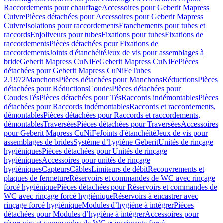
Raccordements pour chauffage
Accessoires pour Geberit Mapress
Cuivre
Pièces détachées pour Accessoires pour Geberit Mapress
Cuivre
Isolations pour raccordements
Etanchements pour tubes et
raccords
Enjoliveurs pour tubes
Fixations pour tubes
Fixations de
raccordements
Pièces détachées pour Fixations de
raccordements
Joints d'étanchéité
Jeux de vis pour assemblages à
bride
Geberit Mapress CuNiFe
Geberit Mapress CuNiFe
Pièces
détachées pour Geberit Mapress CuNiFe
Tubes
2.1972
Manchons
Pièces détachées pour Manchons
Réductions
Pièces
détachées pour Réductions
Coudes
Pièces détachées pour
Coudes
Tés
Pièces détachées pour Tés
Raccords indémontables
Pièces
détachées pour Raccords indémontables
Raccords et raccordements,
démontables
Pièces détachées pour Raccords et raccordements,
démontables
Traversées
Pièces détachées pour Traversées
Accessoires
pour Geberit Mapress CuNiFe
Joints d'étanchéité
Jeux de vis pour
assemblages de brides
Système d’hygiène Geberit
Unités de rinçage
hygiéniques
Pièces détachées pour Unités de rinçage
hygiéniques
Accessoires pour unités de rinçage
hygiéniques
Capteurs
Câbles
Limiteurs de débit
Recouvrements et
plaques de fermeture
Réservoirs et commandes de WC avec rinçage
forcé hygiénique
Pièces détachées pour Réservoirs et commandes de
WC avec rinçage forcé hygiénique
Réservoirs à encastrer avec
rinçage forcé hygiénique
Modules d’hygiène à intégrer
Pièces
détachées pour Modules d’hygiène à intégrer
Accessoires pour
réservoirs et commandes de WC avec rinçage forcé