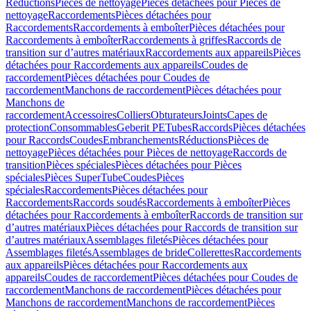
Réductions
Pièces de nettoyage
Pièces détachées pour Pièces de
nettoyage
Raccordements
Pièces détachées pour
Raccordements
Raccordements à emboîter
Pièces détachées pour
Raccordements à emboîter
Raccordements à griffes
Raccords de
transition sur d’autres matériaux
Raccordements aux appareils
Pièces
détachées pour Raccordements aux appareils
Coudes de
raccordement
Pièces détachées pour Coudes de
raccordement
Manchons de raccordement
Pièces détachées pour
Manchons de
raccordement
Accessoires
Colliers
Obturateurs
Joints
Capes de
protection
Consommables
Geberit PE
Tubes
Raccords
Pièces détachées
pour Raccords
Coudes
Embranchements
Réductions
Pièces de
nettoyage
Pièces détachées pour Pièces de nettoyage
Raccords de
transition
Pièces spéciales
Pièces détachées pour Pièces
spéciales
Pièces SuperTube
Coudes
Pièces
spéciales
Raccordements
Pièces détachées pour
Raccordements
Raccords soudés
Raccordements à emboîter
Pièces
détachées pour Raccordements à emboîter
Raccords de transition sur
d’autres matériaux
Pièces détachées pour Raccords de transition sur
d’autres matériaux
Assemblages filetés
Pièces détachées pour
Assemblages filetés
Assemblages de bride
Collerettes
Raccordements
aux appareils
Pièces détachées pour Raccordements aux
appareils
Coudes de raccordement
Pièces détachées pour Coudes de
raccordement
Manchons de raccordement
Pièces détachées pour
Manchons de raccordement
Manchons de raccordement
Pièces