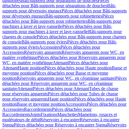
baignoires
Bâti-supports pour séparations de douches
Pièces
détachées pour Bâti-supports pour séparations de douches
Bâti-
supports pour déversoirs muraux
Pièces détachées pour Bâti-supports
pour déversoirs muraux
Bâti-supports pour robinetteries
Pièces
détachées pour Bâti-supports pour robinetteries
Bâti-supports pour
machines à laver et lave-vaisselle
Pièces détachées pour Bâti-
supports pour machines à laver et lave-vaisselle
Bâti-supports pour
charges de console
Pièces détachées pour Bâti-supports pour charges
de console
Bâti-supports pour éviers
Pièces détachées pour Bâti-
supports pour éviers
Accessoires
Pièces détachées pour
Accessoires
Réservoirs apparents
Réservoirs apparents pour WC, en
matière synthétique
Pièces détachées pour Réservoirs apparents pour
WC, en matière synthétique
Attenant
Pièces détachées pour
Attenant
Haute position
Pièces détachées pour Haute position
Basse et
moyenne position
Pièces détachées pour Basse et moyenne
position
Réservoirs apparents pour WC, en céramique sanitaire
Pièces
détachées pour Réservoirs apparents pour WC, en céramique
sanitaire
Attenant
Pièces détachées pour Attenant
Tubes de chasse
pour réservoirs apparents
Pièces détachées pour Tubes de chasse
pour réservoirs apparents
Haute position
Pièces détachées pour Haute
position
Basse et moyenne position
Accessoires
Pièces détachées pour
Accessoires
Raccordements
Pièces détachées pour
Raccordements
Joints
Fixations
Manchettes
Mamelons, rosaces et
modérateurs de débit
Réservoirs à encastrer
Réservoirs à encastrer
Sigma
Pièces détachées pour Réservoirs à encastrer Sigma
Réservoirs