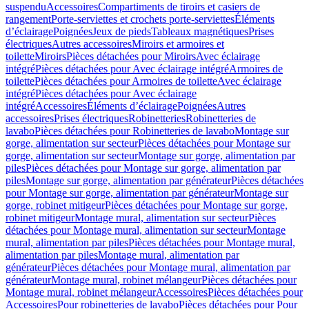
suspendu
Accessoires
Compartiments de tiroirs et casiers de
rangement
Porte-serviettes et crochets porte-serviettes
Éléments
d’éclairage
Poignées
Jeux de pieds
Tableaux magnétiques
Prises
électriques
Autres accessoires
Miroirs et armoires et
toilette
Miroirs
Pièces détachées pour Miroirs
Avec éclairage
intégré
Pièces détachées pour Avec éclairage intégré
Armoires de
toilette
Pièces détachées pour Armoires de toilette
Avec éclairage
intégré
Pièces détachées pour Avec éclairage
intégré
Accessoires
Éléments d’éclairage
Poignées
Autres
accessoires
Prises électriques
Robinetteries
Robinetteries de
lavabo
Pièces détachées pour Robinetteries de lavabo
Montage sur
gorge, alimentation sur secteur
Pièces détachées pour Montage sur
gorge, alimentation sur secteur
Montage sur gorge, alimentation par
piles
Pièces détachées pour Montage sur gorge, alimentation par
piles
Montage sur gorge, alimentation par générateur
Pièces détachées
pour Montage sur gorge, alimentation par générateur
Montage sur
gorge, robinet mitigeur
Pièces détachées pour Montage sur gorge,
robinet mitigeur
Montage mural, alimentation sur secteur
Pièces
détachées pour Montage mural, alimentation sur secteur
Montage
mural, alimentation par piles
Pièces détachées pour Montage mural,
alimentation par piles
Montage mural, alimentation par
générateur
Pièces détachées pour Montage mural, alimentation par
générateur
Montage mural, robinet mélangeur
Pièces détachées pour
Montage mural, robinet mélangeur
Accessoires
Pièces détachées pour
Accessoires
Pour robinetteries de lavabo
Pièces détachées pour Pour