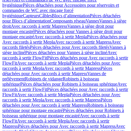
hygiénique
Pièces détachées pour Accessoires pour réservoirs et
commandes de WC avec rinçage forcé
hygiénique
Capteurs
Câbles
Blocs d’alimentation
Pièces détachées
pour Blocs d’alimentation
Composants réseau
Vannes
Vannes à siège
droit
Avec raccords à sertir Mapress
Vannes à siège droit pour
montage encastré
Pièces détachées pour Vannes à siège droit pour
montage encastré
Avec raccords à sertir Mepla
Pièces détachées pour
Avec raccords à sertir Mepla
Avec raccords à sertir Mapress
Avec
raccords filetés
Pièces détachées pour Avec raccords filetés
Vannes à
siège incliné
Pièces détachées pour Vannes à siège incliné
Avec
raccords à sertir FlowFit
Pièces détachées pour Avec raccords à sertir
FlowFit
Avec raccords à sertir Mepla
Pièces détachées pour Avec
raccords à sertir Mepla
Avec raccords à sertir Mapress
Pièces
détachées pour Avec raccords à sertir Mapress
Vannes de
prélèvement
Robinets de vidange
Robinets à boisseau
sphérique
Pièces détachées pour Robinets à boisseau sphérique
Avec
raccords à sertir FlowFit
Pièces détachées pour Avec raccords à sertir
FlowFit
Avec raccords à sertir Mepla
Pièces détachées pour Avec
raccords à sertir Mepla
Avec raccords à sertir Mapress
Pièces
détachées pour Avec raccords à sertir Mapress
Robinets à boisseau
sphérique pour montage encastré
Pièces détachées pour Robinets à
boisseau sphérique pour montage encastré
Avec raccords à sertir
FlowFit
Avec raccords à sertir Mepla
Avec raccords à sertir
Mapress
Pièces détachées pour Avec raccords à sertir Mapress
Avec