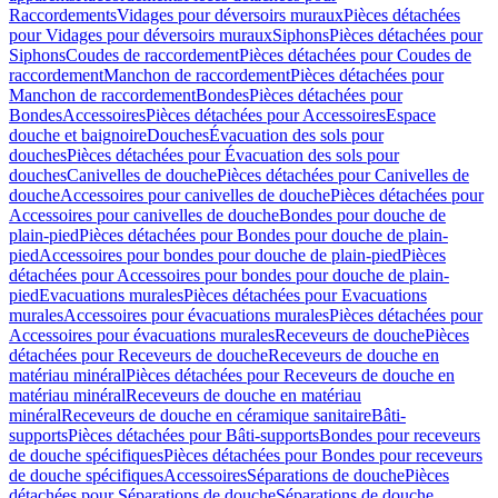
Raccordements
Vidages pour déversoirs muraux
Pièces détachées
pour Vidages pour déversoirs muraux
Siphons
Pièces détachées pour
Siphons
Coudes de raccordement
Pièces détachées pour Coudes de
raccordement
Manchon de raccordement
Pièces détachées pour
Manchon de raccordement
Bondes
Pièces détachées pour
Bondes
Accessoires
Pièces détachées pour Accessoires
Espace
douche et baignoire
Douches
Évacuation des sols pour
douches
Pièces détachées pour Évacuation des sols pour
douches
Canivelles de douche
Pièces détachées pour Canivelles de
douche
Accessoires pour canivelles de douche
Pièces détachées pour
Accessoires pour canivelles de douche
Bondes pour douche de
plain-pied
Pièces détachées pour Bondes pour douche de plain-
pied
Accessoires pour bondes pour douche de plain-pied
Pièces
détachées pour Accessoires pour bondes pour douche de plain-
pied
Evacuations murales
Pièces détachées pour Evacuations
murales
Accessoires pour évacuations murales
Pièces détachées pour
Accessoires pour évacuations murales
Receveurs de douche
Pièces
détachées pour Receveurs de douche
Receveurs de douche en
matériau minéral
Pièces détachées pour Receveurs de douche en
matériau minéral
Receveurs de douche en matériau
minéral
Receveurs de douche en céramique sanitaire
Bâti-
supports
Pièces détachées pour Bâti-supports
Bondes pour receveurs
de douche spécifiques
Pièces détachées pour Bondes pour receveurs
de douche spécifiques
Accessoires
Séparations de douche
Pièces
détachées pour Séparations de douche
Séparations de douche