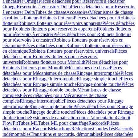
à encastrer Omega
Pièces détachées pour Réservoirs à encastrer
Omega
Réservoirs à encastrer Delta
Pièces détachées pour Réservoirs
à encastrer Delta
Tubes de chasse
Accessoires
Mécanismes de chasse
et robinets flotteurs
Robinets flotteurs
Pièces détachées pour Robinets
flotteurs
Robinets flotteurs pour réservoirs apparents
Pièces détachées
pour Robinets flotteurs pour réservoirs apparents
Robinets flotteurs
pour réservoirs à encastrer
Pièces détachées pour Robinets flotteurs
pour réservoirs à encastrer
Robinets flotteurs pour réservoirs en
céramique
Pièces détachées pour Robinets flotteurs pour réservoirs
en céramique
Robinets flotteurs pour réservoirs, universels
Pièces
détachées pour Robinets flotteurs pour réservoirs,
universels
Robinets flotteurs pour Monolith
Pièces détachées pour
Robinets flotteurs pour Monolith
Mécanismes de chasse
Pièces
détachées pour Mécanismes de chasse
Rinçage interrompable
Pièces
détachées pour Rinçage interrompable
Rinçage simple touche
Pièces
détachées pour Rinçage simple touche
Rinçage double touche
Pièces
détachées pour Rinçage double touche
Mécanismes de chasse
complets
Pièces détachées pour Mécanismes de chasse
complets
Rinçage interrompable
Pièces détachées pour Rinçage
interrompable
Rinçage simple touche
Pièces détachées pour Rinçage
simple touche
Rinçage double touche
Pièces détachées pour Rinçage
double touche
Systèmes de canalisation pour l’alimentation
Geberit
FlowFit
Tubes ML
Tubes ML pour chauffage
Raccords
Pièces
détachées pour Raccords
Manchons
Réductions
Coudes
Tés
Raccords
indémontables
Transitions et raccords, démontables
Pièces détachées