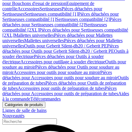
pour Bouchons d'essai de pression
Equipement de
contrôle
Accessoires
Sertisseuses
Pièces détachées pour
Sertisseuses
Sertisseuses compatibilité [1]
Pièces détachées pour
Sertisseuses compatibilité [1]
Sertisseuses compatibilité [2]
Pièces
détachées pour Sertisseuses compatibilité [2]
Sertisseuses
compatibilité [2XL]
Pièces détachées pour Sertisseuses compatibilité
[2XL]
Mallettes universelles
Pièces détachées pour Mallettes
universelles
Mallettes universelles
Pièces détachées pour Mallettes
universelles
Outils pour Geberit Silent-db20 / Geberit PE
Pièces
détachées pour Outils pour Geberit Silent-db20 / Geberit PE
Outils à
souder électrique
Pièces détachées pour Outils à souder
électrique
Accessoires pour outillage à souder électrique
Outils pour
soudure au miroir
Pièces détachées pour Outils pour soudure au
miroir
Accessoires pour outils pour soudure au miroir
Pièces
détachées pour Accessoires pour outils pour soudure au miroir
Outils
de préparation de tubes
Pièces détachées pour Outils de préparation
de tubes
Accessoires pour outils de préparation de tubes
Pièces
détachées pour Accessoires pour outils de préparation de tubes
Aides
à la commande
Télécommandes
Catégories de produits
Lignes de salle de bains
Nouveautés