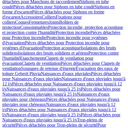
détachées pour Manchons de raccordement
Siphons en tube
coudé
Pièces détachées pour Siphons en tube coudé
Siphons en
forme d'escargot
Pièces détachées pour Siphons en forme
d'escargot
Accessoires
Colliers
Fixations pour
colliers
Coques
Fermetures
Joints
Boîtiers de
protection
Consommables
Protection incendie, protection acoustique
et protection contre l'humidité
Protection incendie
Pièces détachées
pour Protection incendie
Protection incendie pour systèmes
d'évacuation
Pièces détachées pour Protection incendie pour
systèmes d'évacuation
Protection acoustique
Isolations des bruits
solidiens
Isolations des bruits solidiens et aériens
Protection contre
l'humidité
Etanchements
Clapets de ventilation pour
évacuation
Clapets de ventilation
Pièces détachées pour Clapets de
ventilation
Soupapes de retenue d'énergie
Évacuation des eaux de
toiture Geberit Pluvia
Naissances d'eaux pluviales
Pièces détachées
pour Naissances d'eaux pluviales
Naissances d'eaux pluviales jusqu'à
12 l/s
Pièces détachées pour Naissances d'eaux pluviales jusqu'à 12
l/s
Naissances d'eaux pluviales jusqu'à 25 l/s
Pièces détachées pour
Naissances d'eaux pluviales jusqu'à 25 l/s
Naissances d'eaux
pluviales pour chéneaux
Pièces détachées pour Naissances d'eaux
pluviales pour chéneaux
Naissances d'eaux pluviales jusqu'à 12
l/s
Pièces détachées pour Naissances d'eaux pluviales jusqu'à 12
l/s
Naissances d'eaux pluviales jusqu'à 25 l/s
Pièces détachées pour
Naissances d'eaux pluviales jusqu'à 25 l/s
Trop-pleins de
sécurité
Pièces détachées pour Trop-pleins de sécurité
Pour