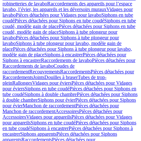
robinetteries de lavabo
Raccordements des appareils pour l’espace
lavabo, l’évier, les appareils et les déversoirs muraux
Vidages pour
lavabo
Pièces détachées pour Vidages pour lavabo
Siphons en tube
coudé
Pièces détachées pour Siphons en tube coudé
Siphons en tube
coudé, modèle gain de place
Pièces détachées pour Siphons en tube
coudé, modèle gain de place
Siphons à tube plongeur pour
lavabo
Pièces détachées pour Siphons à tube plongeur pour
lavabo
Siphons à tube plongeur pour lavabo, modèle gain de
place
Pièces détachées pour Siphons à tube plongeur pour lavabo,
modèle gain de place
Siphons à encastrer
Pièces détachées pour
Siphons à encastrer
Raccordements de lavabo
Pièces détachées pour
Raccordements de lavabo
Coudes de
raccordement
Recouvrements
Raccordements
Pièces détachées pour
Raccordements
Joints
Douilles à braser
Tubes de trop-
plein
Rallonges
Vidages pour éviers
Pièces détachées pour Vidages
pour éviers
Siphons en tube coudé
Pièces détachées pour Siphons en
tube coudé
Siphons à double chambre
Pièces détachées pour Siphons
à double chambre
Siphons pour évier
Pièces détachées pour Siphons
pour évier
Manchon de raccordement
Pièces détachées pour
Manchon de raccordement
Accessoires
Pièces détachées pour
Accessoires
Vidages pour appareils
Pièces détachées pour Vidages
pour appareils
Siphons en tube coudé
Pièces détachées pour Siphons
en tube coudé
Siphons à encastrer
Pièces détachées pour Siphons à
encastrer
Siphons apparents
Pièces détachées pour Siphons
apparents
Raccordements
Pièces détachées pour