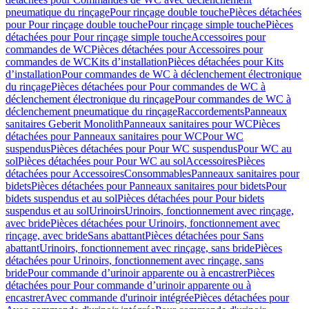
pneumatique du rinçage
Pour rinçage double touche
Pièces détachées
pour Pour rinçage double touche
Pour rinçage simple touche
Pièces
détachées pour Pour rinçage simple touche
Accessoires pour
commandes de WC
Pièces détachées pour Accessoires pour
commandes de WC
Kits d’installation
Pièces détachées pour Kits
d’installation
Pour commandes de WC à déclenchement électronique
du rinçage
Pièces détachées pour Pour commandes de WC à
déclenchement électronique du rinçage
Pour commandes de WC à
déclenchement pneumatique du rinçage
Raccordements
Panneaux
sanitaires Geberit Monolith
Panneaux sanitaires pour WC
Pièces
détachées pour Panneaux sanitaires pour WC
Pour WC
suspendus
Pièces détachées pour Pour WC suspendus
Pour WC au
sol
Pièces détachées pour Pour WC au sol
Accessoires
Pièces
détachées pour Accessoires
Consommables
Panneaux sanitaires pour
bidets
Pièces détachées pour Panneaux sanitaires pour bidets
Pour
bidets suspendus et au sol
Pièces détachées pour Pour bidets
suspendus et au sol
Urinoirs
Urinoirs, fonctionnement avec rinçage,
avec bride
Pièces détachées pour Urinoirs, fonctionnement avec
rinçage, avec bride
Sans abattant
Pièces détachées pour Sans
abattant
Urinoirs, fonctionnement avec rinçage, sans bride
Pièces
détachées pour Urinoirs, fonctionnement avec rinçage, sans
bride
Pour commande d’urinoir apparente ou à encastrer
Pièces
détachées pour Pour commande d’urinoir apparente ou à
encastrer
Avec commande d'urinoir intégrée
Pièces détachées pour