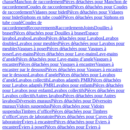
chasse
Manchon de raccordement
Pièces détachées pour Manchon de
raccordement
Coudes de raccordement
Pièces détachées pour Coudes
de raccordement
Vidages pour bidet
Pièces détachées pour Vidages
pour bidet
Siphons en tube coudé
Pièces détachées pour Siphons en
tube coudé
Coudes de
raccordement
Recouvrements
Raccordements
Joints
Douilles à
braser
Pièces détachées pour Douilles à braser
Espace
lavabo
Lavabos
Lavabos
Pièces détachées pour Lavabos
Lavabos
doubles
Lavabos pour meubles
Pièces détachées pour Lavabos pour
meubles
Vasques à poser
Pièces détachées pour Vasques à
poser
Lave-mains
Pièces détachées pour Lave-mains
Lave-mains
d’angle
Pièces détachées pour Lave-mains d’angle
Vasques à
encastrer
Pièces détachées pour Vasques à encastrer
Vasques à
encastrer par le dessous
Pièces détachées pour Vasques à encastrer
par le dessous
Lavabos d’angle
Pièces détachées pour Lavabos
d’angle
Lavabos collectifs
Lavabos adaptés PMR
Pièces détachées
pour Lavabos adaptés PMR
Lavabos pour enfants
Pièces détachées
pour Lavabos pour enfants
Lavabos collectifs
Pièces détachées pour
Lavabos collectifs
Autres lavabos
Pièces détachées pour Autres
lavabos
Déversoirs muraux
Pièces détachées pour Déversoirs
muraux
Vidoirs suspendus
Pièces détachées pour Vidoirs
suspendus
Timbres dʼoffice
Pièces détachées pour Timbres
dʼoffice
Cuves de laboratoire
Pièces détachées pour Cuves de
laboratoire
Éviers à encastrer
Pièces détachées pour Éviers à
encastrer
Éviers à poser
Pièces détachées pour Éviers à