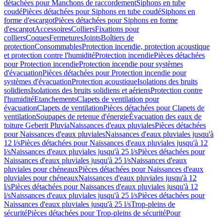
détachées pour Manchons de raccordement
Siphons en tube
coudé
Pièces détachées pour Siphons en tube coudé
Siphons en
forme d'escargot
Pièces détachées pour Siphons en forme
d'escargot
Accessoires
Colliers
Fixations pour
colliers
Coques
Fermetures
Joints
Boîtiers de
protection
Consommables
Protection incendie, protection acoustique
et protection contre l'humidité
Protection incendie
Pièces détachées
pour Protection incendie
Protection incendie pour systèmes
d'évacuation
Pièces détachées pour Protection incendie pour
systèmes d'évacuation
Protection acoustique
Isolations des bruits
solidiens
Isolations des bruits solidiens et aériens
Protection contre
l'humidité
Etanchements
Clapets de ventilation pour
évacuation
Clapets de ventilation
Pièces détachées pour Clapets de
ventilation
Soupapes de retenue d'énergie
Évacuation des eaux de
toiture Geberit Pluvia
Naissances d'eaux pluviales
Pièces détachées
pour Naissances d'eaux pluviales
Naissances d'eaux pluviales jusqu'à
12 l/s
Pièces détachées pour Naissances d'eaux pluviales jusqu'à 12
l/s
Naissances d'eaux pluviales jusqu'à 25 l/s
Pièces détachées pour
Naissances d'eaux pluviales jusqu'à 25 l/s
Naissances d'eaux
pluviales pour chéneaux
Pièces détachées pour Naissances d'eaux
pluviales pour chéneaux
Naissances d'eaux pluviales jusqu'à 12
l/s
Pièces détachées pour Naissances d'eaux pluviales jusqu'à 12
l/s
Naissances d'eaux pluviales jusqu'à 25 l/s
Pièces détachées pour
Naissances d'eaux pluviales jusqu'à 25 l/s
Trop-pleins de
sécurité
Pièces détachées pour Trop-pleins de sécurité
Pour