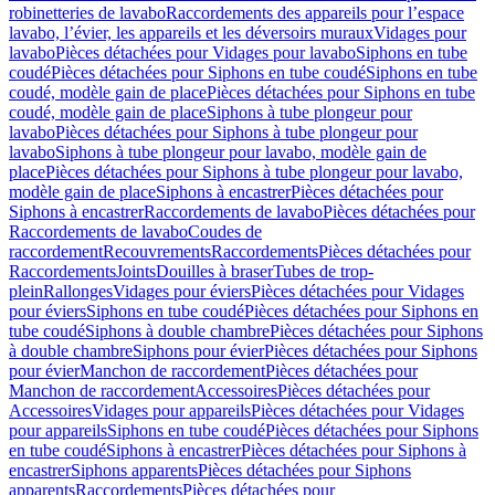
robinetteries de lavabo
Raccordements des appareils pour l’espace
lavabo, l’évier, les appareils et les déversoirs muraux
Vidages pour
lavabo
Pièces détachées pour Vidages pour lavabo
Siphons en tube
coudé
Pièces détachées pour Siphons en tube coudé
Siphons en tube
coudé, modèle gain de place
Pièces détachées pour Siphons en tube
coudé, modèle gain de place
Siphons à tube plongeur pour
lavabo
Pièces détachées pour Siphons à tube plongeur pour
lavabo
Siphons à tube plongeur pour lavabo, modèle gain de
place
Pièces détachées pour Siphons à tube plongeur pour lavabo,
modèle gain de place
Siphons à encastrer
Pièces détachées pour
Siphons à encastrer
Raccordements de lavabo
Pièces détachées pour
Raccordements de lavabo
Coudes de
raccordement
Recouvrements
Raccordements
Pièces détachées pour
Raccordements
Joints
Douilles à braser
Tubes de trop-
plein
Rallonges
Vidages pour éviers
Pièces détachées pour Vidages
pour éviers
Siphons en tube coudé
Pièces détachées pour Siphons en
tube coudé
Siphons à double chambre
Pièces détachées pour Siphons
à double chambre
Siphons pour évier
Pièces détachées pour Siphons
pour évier
Manchon de raccordement
Pièces détachées pour
Manchon de raccordement
Accessoires
Pièces détachées pour
Accessoires
Vidages pour appareils
Pièces détachées pour Vidages
pour appareils
Siphons en tube coudé
Pièces détachées pour Siphons
en tube coudé
Siphons à encastrer
Pièces détachées pour Siphons à
encastrer
Siphons apparents
Pièces détachées pour Siphons
apparents
Raccordements
Pièces détachées pour