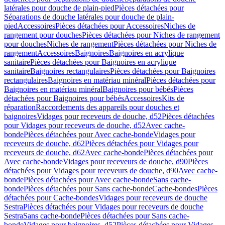
latérales pour douche de plain-pied
Pièces détachées pour
Séparations de douche latérales pour douche de plain-
pied
Accessoires
Pièces détachées pour Accessoires
Niches de
rangement pour douches
Pièces détachées pour Niches de rangement
pour douches
Niches de rangement
Pièces détachées pour Niches de
rangement
Accessoires
Baignoires
Baignoires en acrylique
sanitaire
Pièces détachées pour Baignoires en acrylique
sanitaire
Baignoires rectangulaires
Pièces détachées pour Baignoires
rectangulaires
Baignoires en matériau minéral
Pièces détachées pour
Baignoires en matériau minéral
Baignoires pour bébés
Pièces
détachées pour Baignoires pour bébés
Accessoires
Kits de
réparation
Raccordements des appareils pour douches et
baignoires
Vidages pour receveurs de douche, d52
Pièces détachées
pour Vidages pour receveurs de douche, d52
Avec cache-
bonde
Pièces détachées pour Avec cache-bonde
Vidages pour
receveurs de douche, d62
Pièces détachées pour Vidages pour
receveurs de douche, d62
Avec cache-bonde
Pièces détachées pour
Avec cache-bonde
Vidages pour receveurs de douche, d90
Pièces
détachées pour Vidages pour receveurs de douche, d90
Avec cache-
bonde
Pièces détachées pour Avec cache-bonde
Sans cache-
bonde
Pièces détachées pour Sans cache-bonde
Cache-bondes
Pièces
détachées pour Cache-bondes
Vidages pour receveurs de douche
Sestra
Pièces détachées pour Vidages pour receveurs de douche
Sestra
Sans cache-bonde
Pièces détachées pour Sans cache-
bonde
Vidages pour baignoires, d52
Pièces détachées pour Vidages