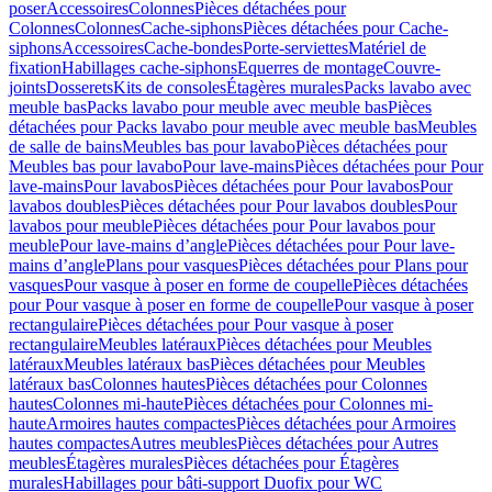
poser
Accessoires
Colonnes
Pièces détachées pour
Colonnes
Colonnes
Cache-siphons
Pièces détachées pour Cache-
siphons
Accessoires
Cache-bondes
Porte-serviettes
Matériel de
fixation
Habillages cache-siphons
Equerres de montage
Couvre-
joints
Dosserets
Kits de consoles
Étagères murales
Packs lavabo avec
meuble bas
Packs lavabo pour meuble avec meuble bas
Pièces
détachées pour Packs lavabo pour meuble avec meuble bas
Meubles
de salle de bains
Meubles bas pour lavabo
Pièces détachées pour
Meubles bas pour lavabo
Pour lave-mains
Pièces détachées pour Pour
lave-mains
Pour lavabos
Pièces détachées pour Pour lavabos
Pour
lavabos doubles
Pièces détachées pour Pour lavabos doubles
Pour
lavabos pour meuble
Pièces détachées pour Pour lavabos pour
meuble
Pour lave-mains d’angle
Pièces détachées pour Pour lave-
mains d’angle
Plans pour vasques
Pièces détachées pour Plans pour
vasques
Pour vasque à poser en forme de coupelle
Pièces détachées
pour Pour vasque à poser en forme de coupelle
Pour vasque à poser
rectangulaire
Pièces détachées pour Pour vasque à poser
rectangulaire
Meubles latéraux
Pièces détachées pour Meubles
latéraux
Meubles latéraux bas
Pièces détachées pour Meubles
latéraux bas
Colonnes hautes
Pièces détachées pour Colonnes
hautes
Colonnes mi-haute
Pièces détachées pour Colonnes mi-
haute
Armoires hautes compactes
Pièces détachées pour Armoires
hautes compactes
Autres meubles
Pièces détachées pour Autres
meubles
Étagères murales
Pièces détachées pour Étagères
murales
Habillages pour bâti-support Duofix pour WC