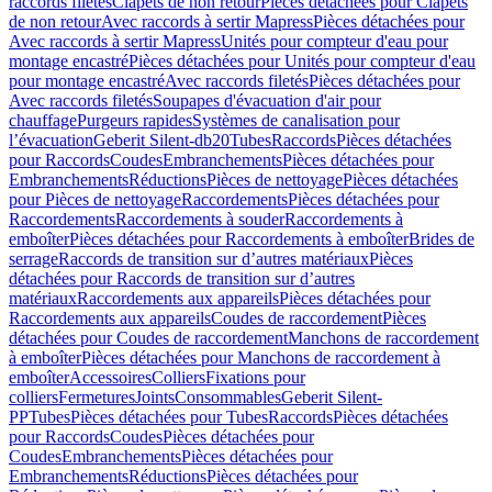
raccords filetés
Clapets de non retour
Pièces détachées pour Clapets
de non retour
Avec raccords à sertir Mapress
Pièces détachées pour
Avec raccords à sertir Mapress
Unités pour compteur d'eau pour
montage encastré
Pièces détachées pour Unités pour compteur d'eau
pour montage encastré
Avec raccords filetés
Pièces détachées pour
Avec raccords filetés
Soupapes d'évacuation d'air pour
chauffage
Purgeurs rapides
Systèmes de canalisation pour
l’évacuation
Geberit Silent-db20
Tubes
Raccords
Pièces détachées
pour Raccords
Coudes
Embranchements
Pièces détachées pour
Embranchements
Réductions
Pièces de nettoyage
Pièces détachées
pour Pièces de nettoyage
Raccordements
Pièces détachées pour
Raccordements
Raccordements à souder
Raccordements à
emboîter
Pièces détachées pour Raccordements à emboîter
Brides de
serrage
Raccords de transition sur d’autres matériaux
Pièces
détachées pour Raccords de transition sur d’autres
matériaux
Raccordements aux appareils
Pièces détachées pour
Raccordements aux appareils
Coudes de raccordement
Pièces
détachées pour Coudes de raccordement
Manchons de raccordement
à emboîter
Pièces détachées pour Manchons de raccordement à
emboîter
Accessoires
Colliers
Fixations pour
colliers
Fermetures
Joints
Consommables
Geberit Silent-
PP
Tubes
Pièces détachées pour Tubes
Raccords
Pièces détachées
pour Raccords
Coudes
Pièces détachées pour
Coudes
Embranchements
Pièces détachées pour
Embranchements
Réductions
Pièces détachées pour