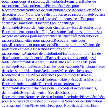
pour Transitions et raccords, démontables
Fermetures
Boîtes de
raccordement
Raccordements
Pièces détachées pour
Raccordements
Nourrices de distribution avec raccord fileté
Pièces
détachées pour Nourrices de distribution avec raccord fileté
Nourrice
de distribution avec raccord à sertir
Compteurs d'eau
Tés pour
chauffage
Transitions et raccords pour chauffage,
démontables
Raccordements pour chauffage
Pièces détachées pour
Raccordements pour chauffage
Accessoires
Isolations pour tubes et
raccords
Isolations pour raccordements
Étanchéités pour tubes et
raccords
Étanchéités pour raccords
Recouvrements pour
tubes
Recouvrement pour raccords
Fixations pour tubes
Gaines de
protection et aides à l'insertion
Fixations pour
raccordements
Armoires de distribution
Fixations pour nourrice de
distribution
Joints d’étanchéité
Packs de vis pour assemblages à
bride
Consommables
Geberit PushFit
Tubes ML
Tubes ML pour
chauffage
Raccords
Pièces détachées pour Raccords
Manchons
Pièces
détachées pour Manchons
Réductions
Pièces détachées pour
Réductions
Coudes
Pièces détachées pour Coudes
Tés
Pièces
détachées pour Tés
Raccords indémontables
Pièces détachées pour
Raccords indémontables
Raccords et raccordements,
démontables
Pièces détachées pour Raccords et raccordements,
démontables
Raccordements
Pièces détachées pour
Raccordements
Nourrices de distribution à emboîter
Pièces détachées
pour Nourrices de distribution à emboîter
Nourrices de distribution
avec raccord fileté
Pièces détachées pour Nourrices de distribution