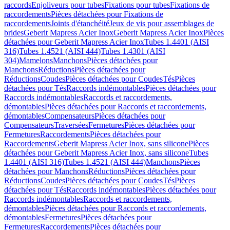
raccords
Enjoliveurs pour tubes
Fixations pour tubes
Fixations de
raccordements
Pièces détachées pour Fixations de
raccordements
Joints d'étanchéité
Jeux de vis pour assemblages de
brides
Geberit Mapress Acier Inox
Geberit Mapress Acier Inox
Pièces
détachées pour Geberit Mapress Acier Inox
Tubes 1.4401 (AISI
316)
Tubes 1.4521 (AISI 444)
Tubes 1.4301 (AISI
304)
Mamelons
Manchons
Pièces détachées pour
Manchons
Réductions
Pièces détachées pour
Réductions
Coudes
Pièces détachées pour Coudes
Tés
Pièces
détachées pour Tés
Raccords indémontables
Pièces détachées pour
Raccords indémontables
Raccords et raccordements,
démontables
Pièces détachées pour Raccords et raccordements,
démontables
Compensateurs
Pièces détachées pour
Compensateurs
Traversées
Fermetures
Pièces détachées pour
Fermetures
Raccordements
Pièces détachées pour
Raccordements
Geberit Mapress Acier Inox, sans silicone
Pièces
détachées pour Geberit Mapress Acier Inox, sans silicone
Tubes
1.4401 (AISI 316)
Tubes 1.4521 (AISI 444)
Manchons
Pièces
détachées pour Manchons
Réductions
Pièces détachées pour
Réductions
Coudes
Pièces détachées pour Coudes
Tés
Pièces
détachées pour Tés
Raccords indémontables
Pièces détachées pour
Raccords indémontables
Raccords et raccordements,
démontables
Pièces détachées pour Raccords et raccordements,
démontables
Fermetures
Pièces détachées pour
Fermetures
Raccordements
Pièces détachées pour