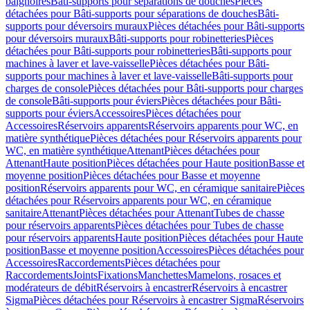
baignoires
Bâti-supports pour séparations de douches
Pièces
détachées pour Bâti-supports pour séparations de douches
Bâti-
supports pour déversoirs muraux
Pièces détachées pour Bâti-supports
pour déversoirs muraux
Bâti-supports pour robinetteries
Pièces
détachées pour Bâti-supports pour robinetteries
Bâti-supports pour
machines à laver et lave-vaisselle
Pièces détachées pour Bâti-
supports pour machines à laver et lave-vaisselle
Bâti-supports pour
charges de console
Pièces détachées pour Bâti-supports pour charges
de console
Bâti-supports pour éviers
Pièces détachées pour Bâti-
supports pour éviers
Accessoires
Pièces détachées pour
Accessoires
Réservoirs apparents
Réservoirs apparents pour WC, en
matière synthétique
Pièces détachées pour Réservoirs apparents pour
WC, en matière synthétique
Attenant
Pièces détachées pour
Attenant
Haute position
Pièces détachées pour Haute position
Basse et
moyenne position
Pièces détachées pour Basse et moyenne
position
Réservoirs apparents pour WC, en céramique sanitaire
Pièces
détachées pour Réservoirs apparents pour WC, en céramique
sanitaire
Attenant
Pièces détachées pour Attenant
Tubes de chasse
pour réservoirs apparents
Pièces détachées pour Tubes de chasse
pour réservoirs apparents
Haute position
Pièces détachées pour Haute
position
Basse et moyenne position
Accessoires
Pièces détachées pour
Accessoires
Raccordements
Pièces détachées pour
Raccordements
Joints
Fixations
Manchettes
Mamelons, rosaces et
modérateurs de débit
Réservoirs à encastrer
Réservoirs à encastrer
Sigma
Pièces détachées pour Réservoirs à encastrer Sigma
Réservoirs