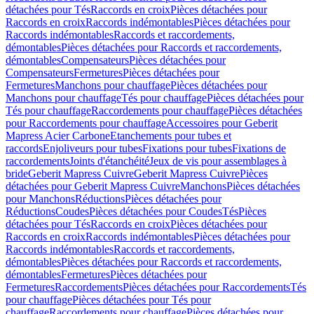
détachées pour Tés
Raccords en croix
Pièces détachées pour
Raccords en croix
Raccords indémontables
Pièces détachées pour
Raccords indémontables
Raccords et raccordements,
démontables
Pièces détachées pour Raccords et raccordements,
démontables
Compensateurs
Pièces détachées pour
Compensateurs
Fermetures
Pièces détachées pour
Fermetures
Manchons pour chauffage
Pièces détachées pour
Manchons pour chauffage
Tés pour chauffage
Pièces détachées pour
Tés pour chauffage
Raccordements pour chauffage
Pièces détachées
pour Raccordements pour chauffage
Accessoires pour Geberit
Mapress Acier Carbone
Etanchements pour tubes et
raccords
Enjoliveurs pour tubes
Fixations pour tubes
Fixations de
raccordements
Joints d'étanchéité
Jeux de vis pour assemblages à
bride
Geberit Mapress Cuivre
Geberit Mapress Cuivre
Pièces
détachées pour Geberit Mapress Cuivre
Manchons
Pièces détachées
pour Manchons
Réductions
Pièces détachées pour
Réductions
Coudes
Pièces détachées pour Coudes
Tés
Pièces
détachées pour Tés
Raccords en croix
Pièces détachées pour
Raccords en croix
Raccords indémontables
Pièces détachées pour
Raccords indémontables
Raccords et raccordements,
démontables
Pièces détachées pour Raccords et raccordements,
démontables
Fermetures
Pièces détachées pour
Fermetures
Raccordements
Pièces détachées pour Raccordements
Tés
pour chauffage
Pièces détachées pour Tés pour
chauffage
Raccordements pour chauffage
Pièces détachées pour