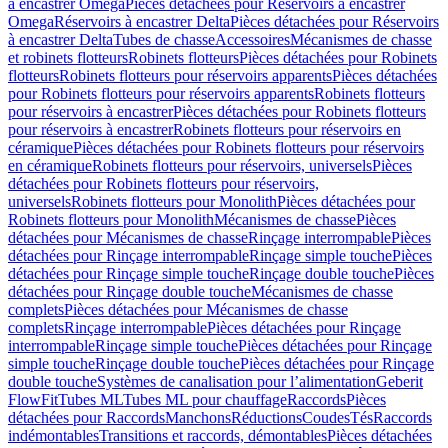
à encastrer Omega
Pièces détachées pour Réservoirs à encastrer
Omega
Réservoirs à encastrer Delta
Pièces détachées pour Réservoirs
à encastrer Delta
Tubes de chasse
Accessoires
Mécanismes de chasse
et robinets flotteurs
Robinets flotteurs
Pièces détachées pour Robinets
flotteurs
Robinets flotteurs pour réservoirs apparents
Pièces détachées
pour Robinets flotteurs pour réservoirs apparents
Robinets flotteurs
pour réservoirs à encastrer
Pièces détachées pour Robinets flotteurs
pour réservoirs à encastrer
Robinets flotteurs pour réservoirs en
céramique
Pièces détachées pour Robinets flotteurs pour réservoirs
en céramique
Robinets flotteurs pour réservoirs, universels
Pièces
détachées pour Robinets flotteurs pour réservoirs,
universels
Robinets flotteurs pour Monolith
Pièces détachées pour
Robinets flotteurs pour Monolith
Mécanismes de chasse
Pièces
détachées pour Mécanismes de chasse
Rinçage interrompable
Pièces
détachées pour Rinçage interrompable
Rinçage simple touche
Pièces
détachées pour Rinçage simple touche
Rinçage double touche
Pièces
détachées pour Rinçage double touche
Mécanismes de chasse
complets
Pièces détachées pour Mécanismes de chasse
complets
Rinçage interrompable
Pièces détachées pour Rinçage
interrompable
Rinçage simple touche
Pièces détachées pour Rinçage
simple touche
Rinçage double touche
Pièces détachées pour Rinçage
double touche
Systèmes de canalisation pour l’alimentation
Geberit
FlowFit
Tubes ML
Tubes ML pour chauffage
Raccords
Pièces
détachées pour Raccords
Manchons
Réductions
Coudes
Tés
Raccords
indémontables
Transitions et raccords, démontables
Pièces détachées