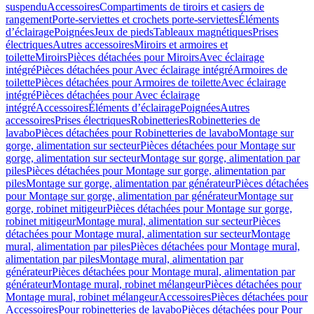
suspendu
Accessoires
Compartiments de tiroirs et casiers de
rangement
Porte-serviettes et crochets porte-serviettes
Éléments
d’éclairage
Poignées
Jeux de pieds
Tableaux magnétiques
Prises
électriques
Autres accessoires
Miroirs et armoires et
toilette
Miroirs
Pièces détachées pour Miroirs
Avec éclairage
intégré
Pièces détachées pour Avec éclairage intégré
Armoires de
toilette
Pièces détachées pour Armoires de toilette
Avec éclairage
intégré
Pièces détachées pour Avec éclairage
intégré
Accessoires
Éléments d’éclairage
Poignées
Autres
accessoires
Prises électriques
Robinetteries
Robinetteries de
lavabo
Pièces détachées pour Robinetteries de lavabo
Montage sur
gorge, alimentation sur secteur
Pièces détachées pour Montage sur
gorge, alimentation sur secteur
Montage sur gorge, alimentation par
piles
Pièces détachées pour Montage sur gorge, alimentation par
piles
Montage sur gorge, alimentation par générateur
Pièces détachées
pour Montage sur gorge, alimentation par générateur
Montage sur
gorge, robinet mitigeur
Pièces détachées pour Montage sur gorge,
robinet mitigeur
Montage mural, alimentation sur secteur
Pièces
détachées pour Montage mural, alimentation sur secteur
Montage
mural, alimentation par piles
Pièces détachées pour Montage mural,
alimentation par piles
Montage mural, alimentation par
générateur
Pièces détachées pour Montage mural, alimentation par
générateur
Montage mural, robinet mélangeur
Pièces détachées pour
Montage mural, robinet mélangeur
Accessoires
Pièces détachées pour
Accessoires
Pour robinetteries de lavabo
Pièces détachées pour Pour