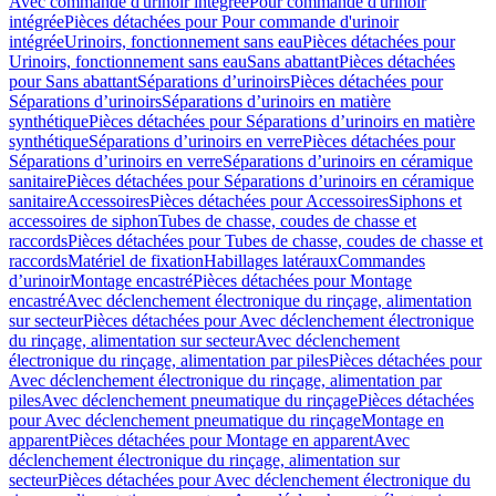
Avec commande d'urinoir intégrée
Pour commande d'urinoir
intégrée
Pièces détachées pour Pour commande d'urinoir
intégrée
Urinoirs, fonctionnement sans eau
Pièces détachées pour
Urinoirs, fonctionnement sans eau
Sans abattant
Pièces détachées
pour Sans abattant
Séparations d’urinoirs
Pièces détachées pour
Séparations d’urinoirs
Séparations d’urinoirs en matière
synthétique
Pièces détachées pour Séparations d’urinoirs en matière
synthétique
Séparations d’urinoirs en verre
Pièces détachées pour
Séparations d’urinoirs en verre
Séparations d’urinoirs en céramique
sanitaire
Pièces détachées pour Séparations d’urinoirs en céramique
sanitaire
Accessoires
Pièces détachées pour Accessoires
Siphons et
accessoires de siphon
Tubes de chasse, coudes de chasse et
raccords
Pièces détachées pour Tubes de chasse, coudes de chasse et
raccords
Matériel de fixation
Habillages latéraux
Commandes
dʼurinoir
Montage encastré
Pièces détachées pour Montage
encastré
Avec déclenchement électronique du rinçage, alimentation
sur secteur
Pièces détachées pour Avec déclenchement électronique
du rinçage, alimentation sur secteur
Avec déclenchement
électronique du rinçage, alimentation par piles
Pièces détachées pour
Avec déclenchement électronique du rinçage, alimentation par
piles
Avec déclenchement pneumatique du rinçage
Pièces détachées
pour Avec déclenchement pneumatique du rinçage
Montage en
apparent
Pièces détachées pour Montage en apparent
Avec
déclenchement électronique du rinçage, alimentation sur
secteur
Pièces détachées pour Avec déclenchement électronique du