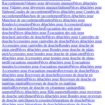
Raccordements
Vidages pour déversoirs muraux
Pièces détachées
pour Vidages pour déversoirs muraux
Siphons
Pièces détachées pour
Siphons
Coudes de raccordement
Pièces détachées pour Coudes de
raccordement
Manchon de raccordement
Pièces détachées pour
Manchon de raccordement
Bondes
Pièces détachées pour
Bondes
Accessoires
Pièces détachées pour Accessoires
Espace
douche et baignoire
Douches
Évacuation des sols pour
douches
Pièces détachées pour Évacuation des sols pour
douches
Canivelles de douche
Pièces détachées pour Canivelles de
douche
Accessoires pour canivelles de douche
Pièces détachées pour
Accessoires pour canivelles de douche
Bondes pour douche de
plain-pied
Pièces détachées pour Bondes pour douche de plain-
pied
Accessoires pour bondes pour douche de plain-pied
Pièces
détachées pour Accessoires pour bondes pour douche de plain-
pied
Evacuations murales
Pièces détachées pour Evacuations
murales
Accessoires pour évacuations murales
Pièces détachées pour
Accessoires pour évacuations murales
Receveurs de douche
Pièces
détachées pour Receveurs de douche
Receveurs de douche en
matériau minéral
Pièces détachées pour Receveurs de douche en
matériau minéral
Receveurs de douche en matériau
minéral
Receveurs de douche en céramique sanitaire
Bâti-
supports
Pièces détachées pour Bâti-supports
Bondes pour receveurs
de douche spécifiques
Pièces détachées pour Bondes pour receveurs
de douche spécifiques
Accessoires
Séparations de douche
Pièces
détachées pour Séparations de douche
Séparations de douche