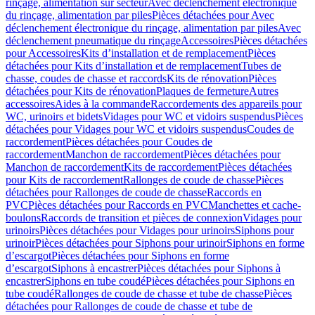
rinçage, alimentation sur secteur
Avec déclenchement électronique
du rinçage, alimentation par piles
Pièces détachées pour Avec
déclenchement électronique du rinçage, alimentation par piles
Avec
déclenchement pneumatique du rinçage
Accessoires
Pièces détachées
pour Accessoires
Kits d’installation et de remplacement
Pièces
détachées pour Kits d’installation et de remplacement
Tubes de
chasse, coudes de chasse et raccords
Kits de rénovation
Pièces
détachées pour Kits de rénovation
Plaques de fermeture
Autres
accessoires
Aides à la commande
Raccordements des appareils pour
WC, urinoirs et bidets
Vidages pour WC et vidoirs suspendus
Pièces
détachées pour Vidages pour WC et vidoirs suspendus
Coudes de
raccordement
Pièces détachées pour Coudes de
raccordement
Manchon de raccordement
Pièces détachées pour
Manchon de raccordement
Kits de raccordement
Pièces détachées
pour Kits de raccordement
Rallonges de coude de chasse
Pièces
détachées pour Rallonges de coude de chasse
Raccords en
PVC
Pièces détachées pour Raccords en PVC
Manchettes et cache-
boulons
Raccords de transition et pièces de connexion
Vidages pour
urinoirs
Pièces détachées pour Vidages pour urinoirs
Siphons pour
urinoir
Pièces détachées pour Siphons pour urinoir
Siphons en forme
d’escargot
Pièces détachées pour Siphons en forme
d’escargot
Siphons à encastrer
Pièces détachées pour Siphons à
encastrer
Siphons en tube coudé
Pièces détachées pour Siphons en
tube coudé
Rallonges de coude de chasse et tube de chasse
Pièces
détachées pour Rallonges de coude de chasse et tube de