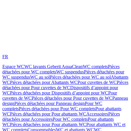
FR
Espace WC
WC lavants Geberit AquaClean
WC complets
Pièces
détachées pour WC complets
WC suspendus
Pièces détachées pour
WC suspendus
WC au sol
Pièces détachées pour WC au sol
Abattants
WC
Pièces détachées pour Abattants WC
Pour cuvettes de WC
Pièces
détachées pour Pour cuvettes de WC
Dispositifs d’appoint pour
WC
Pièces détachées pour Dispositifs d’appoint pour WC
Pour
cuvettes de WC
Pièces détachées pour Pour cuvettes de WC
Panneau
design
Pièces détachées pour Panneau design
Pour WC
complets
Pièces détachées pour Pour WC complets
Pour abattants
WC
Pièces détachées pour Pour abattants WC
Accessoires
Pièces
détachées pour Accessoires
Pour WC complets
Pour abattants
WC
Pièces détachées pour Pour abattants WC
Pour abattants WC et
WC complets
Consommables
WC et abattants WC
WC