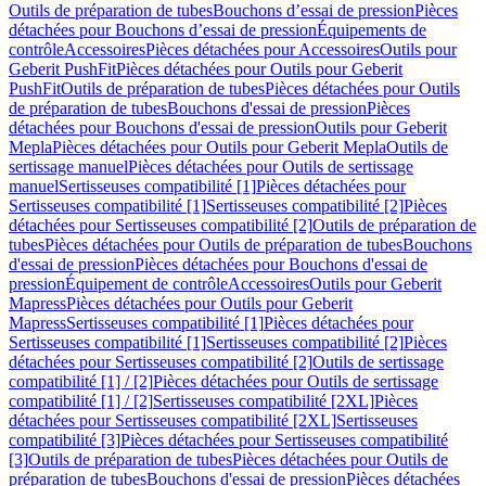
Outils de préparation de tubes
Bouchons d’essai de pression
Pièces
détachées pour Bouchons d’essai de pression
Équipements de
contrôle
Accessoires
Pièces détachées pour Accessoires
Outils pour
Geberit PushFit
Pièces détachées pour Outils pour Geberit
PushFit
Outils de préparation de tubes
Pièces détachées pour Outils
de préparation de tubes
Bouchons d'essai de pression
Pièces
détachées pour Bouchons d'essai de pression
Outils pour Geberit
Mepla
Pièces détachées pour Outils pour Geberit Mepla
Outils de
sertissage manuel
Pièces détachées pour Outils de sertissage
manuel
Sertisseuses compatibilité [1]
Pièces détachées pour
Sertisseuses compatibilité [1]
Sertisseuses compatibilité [2]
Pièces
détachées pour Sertisseuses compatibilité [2]
Outils de préparation de
tubes
Pièces détachées pour Outils de préparation de tubes
Bouchons
d'essai de pression
Pièces détachées pour Bouchons d'essai de
pression
Équipement de contrôle
Accessoires
Outils pour Geberit
Mapress
Pièces détachées pour Outils pour Geberit
Mapress
Sertisseuses compatibilité [1]
Pièces détachées pour
Sertisseuses compatibilité [1]
Sertisseuses compatibilité [2]
Pièces
détachées pour Sertisseuses compatibilité [2]
Outils de sertissage
compatibilité [1] / [2]
Pièces détachées pour Outils de sertissage
compatibilité [1] / [2]
Sertisseuses compatibilité [2XL]
Pièces
détachées pour Sertisseuses compatibilité [2XL]
Sertisseuses
compatibilité [3]
Pièces détachées pour Sertisseuses compatibilité
[3]
Outils de préparation de tubes
Pièces détachées pour Outils de
préparation de tubes
Bouchons d'essai de pression
Pièces détachées