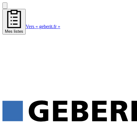
Vers « geberit.fr »
Mes listes