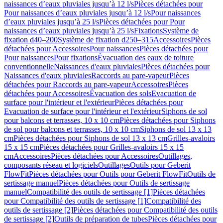
naissances d’eaux pluviales jusqu’à 12 l/s
Pièces détachées pour
Pour naissances d’eaux pluviales jusqu’à 12 l/s
Pour naissances
d’eaux pluviales jusqu’à 25 l/s
Pièces détachées pour Pour
naissances d’eaux pluviales jusqu’à 25 l/s
Fixations
Système de
fixation d40–200
Système de fixation d250–315
Accessoires
Pièces
détachées pour Accessoires
Pour naissances
Pièces détachées pour
Pour naissances
Pour fixations
Évacuation des eaux de toiture
conventionnelle
Naissances d'eaux pluviales
Pièces détachées pour
Naissances d'eaux pluviales
Raccords au pare-vapeur
Pièces
détachées pour Raccords au pare-vapeur
Accessoires
Pièces
détachées pour Accessoires
Évacuation des sols
Evacuation de
surface pour l'intérieur et l'extérieur
Pièces détachées pour
Evacuation de surface pour l'intérieur et l'extérieur
Siphons de sol
pour balcons et terrasses, 10 x 10 cm
Pièces détachées pour Siphons
de sol pour balcons et terrasses, 10 x 10 cm
Siphons de sol 13 x 13
cm
Pièces détachées pour Siphons de sol 13 x 13 cm
Grilles-avaloirs
15 x 15 cm
Pièces détachées pour Grilles-avaloirs 15 x 15
cm
Accessoires
Pièces détachées pour Accessoires
Outillages,
composants réseau et logiciels
Outillages
Outils pour Geberit
FlowFit
Pièces détachées pour Outils pour Geberit FlowFit
Outils de
sertissage manuel
Pièces détachées pour Outils de sertissage
manuel
Compatibilité des outils de sertissage [1]
Pièces détachées
pour Compatibilité des outils de sertissage [1]
Compatibilité des
outils de sertissage [2]
Pièces détachées pour Compatibilité des outils
de sertissage [2]
Outils de préparation de tubes
Pièces détachées pour