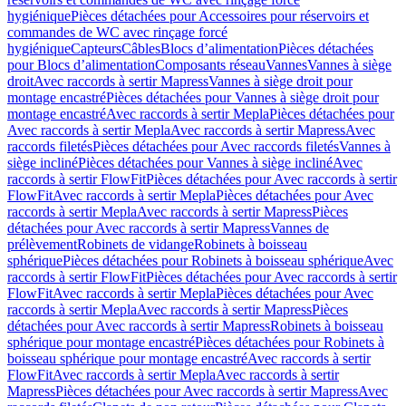
hygiénique
Pièces détachées pour Accessoires pour réservoirs et
commandes de WC avec rinçage forcé
hygiénique
Capteurs
Câbles
Blocs d’alimentation
Pièces détachées
pour Blocs d’alimentation
Composants réseau
Vannes
Vannes à siège
droit
Avec raccords à sertir Mapress
Vannes à siège droit pour
montage encastré
Pièces détachées pour Vannes à siège droit pour
montage encastré
Avec raccords à sertir Mepla
Pièces détachées pour
Avec raccords à sertir Mepla
Avec raccords à sertir Mapress
Avec
raccords filetés
Pièces détachées pour Avec raccords filetés
Vannes à
siège incliné
Pièces détachées pour Vannes à siège incliné
Avec
raccords à sertir FlowFit
Pièces détachées pour Avec raccords à sertir
FlowFit
Avec raccords à sertir Mepla
Pièces détachées pour Avec
raccords à sertir Mepla
Avec raccords à sertir Mapress
Pièces
détachées pour Avec raccords à sertir Mapress
Vannes de
prélèvement
Robinets de vidange
Robinets à boisseau
sphérique
Pièces détachées pour Robinets à boisseau sphérique
Avec
raccords à sertir FlowFit
Pièces détachées pour Avec raccords à sertir
FlowFit
Avec raccords à sertir Mepla
Pièces détachées pour Avec
raccords à sertir Mepla
Avec raccords à sertir Mapress
Pièces
détachées pour Avec raccords à sertir Mapress
Robinets à boisseau
sphérique pour montage encastré
Pièces détachées pour Robinets à
boisseau sphérique pour montage encastré
Avec raccords à sertir
FlowFit
Avec raccords à sertir Mepla
Avec raccords à sertir
Mapress
Pièces détachées pour Avec raccords à sertir Mapress
Avec