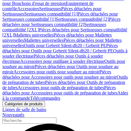
pour Bouchons d'essai de pression
Equipement de
contrôle
Accessoires
Sertisseuses
Pièces détachées pour
Sertisseuses
Sertisseuses compatibilité [1]
Pièces détachées pour
Sertisseuses compatibilité [1]
Sertisseuses compatibilité [2]
Pièces
détachées pour Sertisseuses compatibilité [2]
Sertisseuses
compatibilité [2XL]
Pièces détachées pour Sertisseuses compatibilité
[2XL]
Mallettes universelles
Pièces détachées pour Mallettes
universelles
Mallettes universelles
Pièces détachées pour Mallettes
universelles
Outils pour Geberit Silent-db20 / Geberit PE
Pièces
détachées pour Outils pour Geberit Silent-db20 / Geberit PE
Outils à
souder électrique
Pièces détachées pour Outils à souder
électrique
Accessoires pour outillage à souder électrique
Outils pour
soudure au miroir
Pièces détachées pour Outils pour soudure au
miroir
Accessoires pour outils pour soudure au miroir
Pièces
détachées pour Accessoires pour outils pour soudure au miroir
Outils
de préparation de tubes
Pièces détachées pour Outils de préparation
de tubes
Accessoires pour outils de préparation de tubes
Pièces
détachées pour Accessoires pour outils de préparation de tubes
Aides
à la commande
Télécommandes
Catégories de produits
Lignes de salle de bains
Nouveautés