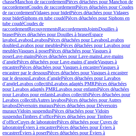
chasse
Manchon de raccordement
Pièces détachées pour Manchon de
raccordement
Coudes de raccordement
Pièces détachées pour Coudes
de raccordement
Vidages pour bidet
Pièces détachées pour Vidages
pour bidet
Siphons en tube coudé
Pièces détachées pour Siphons en
tube coudé
Coudes de
raccordement
Recouvrements
Raccordements
Joints
Douilles à
braser
Pièces détachées pour Douilles à braser
Espace
lavabo
Lavabos
Lavabos
Pièces détachées pour Lavabos
Lavabos
doubles
Lavabos pour meubles
Pièces détachées pour Lavabos pour
meubles
Vasques à poser
Pièces détachées pour Vasques à
poser
Lave-mains
Pièces détachées pour Lave-mains
Lave-mains
d’angle
Pièces détachées pour Lave-mains d’angle
Vasques à
encastrer
Pièces détachées pour Vasques à encastrer
Vasques à
encastrer par le dessous
Pièces détachées pour Vasques à encastrer
par le dessous
Lavabos d’angle
Pièces détachées pour Lavabos
d’angle
Lavabos collectifs
Lavabos adaptés PMR
Pièces détachées
pour Lavabos adaptés PMR
Lavabos pour enfants
Pièces détachées
pour Lavabos pour enfants
Lavabos collectifs
Pièces détachées pour
Lavabos collectifs
Autres lavabos
Pièces détachées pour Autres
lavabos
Déversoirs muraux
Pièces détachées pour Déversoirs
muraux
Vidoirs suspendus
Pièces détachées pour Vidoirs
suspendus
Timbres dʼoffice
Pièces détachées pour Timbres
dʼoffice
Cuves de laboratoire
Pièces détachées pour Cuves de
laboratoire
Éviers à encastrer
Pièces détachées pour Éviers à
encastrer
Éviers à poser
Pièces détachées pour Éviers à