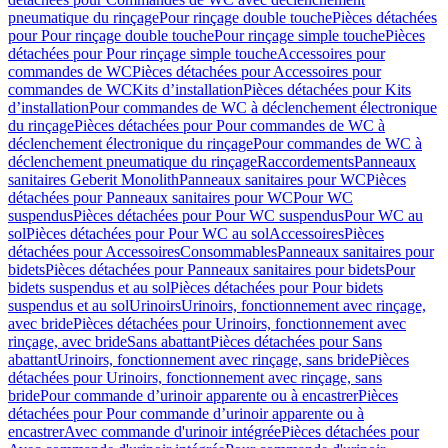
pneumatique du rinçage
Pour rinçage double touche
Pièces détachées
pour Pour rinçage double touche
Pour rinçage simple touche
Pièces
détachées pour Pour rinçage simple touche
Accessoires pour
commandes de WC
Pièces détachées pour Accessoires pour
commandes de WC
Kits d’installation
Pièces détachées pour Kits
d’installation
Pour commandes de WC à déclenchement électronique
du rinçage
Pièces détachées pour Pour commandes de WC à
déclenchement électronique du rinçage
Pour commandes de WC à
déclenchement pneumatique du rinçage
Raccordements
Panneaux
sanitaires Geberit Monolith
Panneaux sanitaires pour WC
Pièces
détachées pour Panneaux sanitaires pour WC
Pour WC
suspendus
Pièces détachées pour Pour WC suspendus
Pour WC au
sol
Pièces détachées pour Pour WC au sol
Accessoires
Pièces
détachées pour Accessoires
Consommables
Panneaux sanitaires pour
bidets
Pièces détachées pour Panneaux sanitaires pour bidets
Pour
bidets suspendus et au sol
Pièces détachées pour Pour bidets
suspendus et au sol
Urinoirs
Urinoirs, fonctionnement avec rinçage,
avec bride
Pièces détachées pour Urinoirs, fonctionnement avec
rinçage, avec bride
Sans abattant
Pièces détachées pour Sans
abattant
Urinoirs, fonctionnement avec rinçage, sans bride
Pièces
détachées pour Urinoirs, fonctionnement avec rinçage, sans
bride
Pour commande d’urinoir apparente ou à encastrer
Pièces
détachées pour Pour commande d’urinoir apparente ou à
encastrer
Avec commande d'urinoir intégrée
Pièces détachées pour