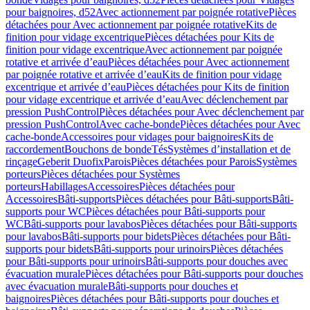
pour baignoires, d52
Avec actionnement par poignée rotative
Pièces
détachées pour Avec actionnement par poignée rotative
Kits de
finition pour vidage excentrique
Pièces détachées pour Kits de
finition pour vidage excentrique
Avec actionnement par poignée
rotative et arrivée d’eau
Pièces détachées pour Avec actionnement
par poignée rotative et arrivée d’eau
Kits de finition pour vidage
excentrique et arrivée d’eau
Pièces détachées pour Kits de finition
pour vidage excentrique et arrivée d’eau
Avec déclenchement par
pression PushControl
Pièces détachées pour Avec déclenchement par
pression PushControl
Avec cache-bonde
Pièces détachées pour Avec
cache-bonde
Accessoires pour vidages pour baignoires
Kits de
raccordement
Bouchons de bonde
Tés
Systèmes d’installation et de
rinçage
Geberit Duofix
Parois
Pièces détachées pour Parois
Systèmes
porteurs
Pièces détachées pour Systèmes
porteurs
Habillages
Accessoires
Pièces détachées pour
Accessoires
Bâti-supports
Pièces détachées pour Bâti-supports
Bâti-
supports pour WC
Pièces détachées pour Bâti-supports pour
WC
Bâti-supports pour lavabos
Pièces détachées pour Bâti-supports
pour lavabos
Bâti-supports pour bidets
Pièces détachées pour Bâti-
supports pour bidets
Bâti-supports pour urinoirs
Pièces détachées
pour Bâti-supports pour urinoirs
Bâti-supports pour douches avec
évacuation murale
Pièces détachées pour Bâti-supports pour douches
avec évacuation murale
Bâti-supports pour douches et
baignoires
Pièces détachées pour Bâti-supports pour douches et