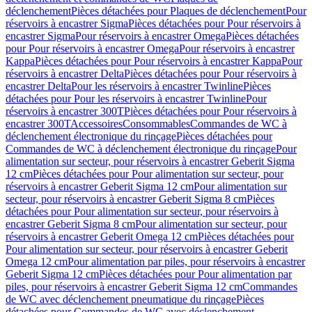
déclenchement
Pièces détachées pour Plaques de déclenchement
Pour
réservoirs à encastrer Sigma
Pièces détachées pour Pour réservoirs à
encastrer Sigma
Pour réservoirs à encastrer Omega
Pièces détachées
pour Pour réservoirs à encastrer Omega
Pour réservoirs à encastrer
Kappa
Pièces détachées pour Pour réservoirs à encastrer Kappa
Pour
réservoirs à encastrer Delta
Pièces détachées pour Pour réservoirs à
encastrer Delta
Pour les réservoirs à encastrer Twinline
Pièces
détachées pour Pour les réservoirs à encastrer Twinline
Pour
réservoirs à encastrer 300T
Pièces détachées pour Pour réservoirs à
encastrer 300T
Accessoires
Consommables
Commandes de WC à
déclenchement électronique du rinçage
Pièces détachées pour
Commandes de WC à déclenchement électronique du rinçage
Pour
alimentation sur secteur, pour réservoirs à encastrer Geberit Sigma
12 cm
Pièces détachées pour Pour alimentation sur secteur, pour
réservoirs à encastrer Geberit Sigma 12 cm
Pour alimentation sur
secteur, pour réservoirs à encastrer Geberit Sigma 8 cm
Pièces
détachées pour Pour alimentation sur secteur, pour réservoirs à
encastrer Geberit Sigma 8 cm
Pour alimentation sur secteur, pour
réservoirs à encastrer Geberit Omega 12 cm
Pièces détachées pour
Pour alimentation sur secteur, pour réservoirs à encastrer Geberit
Omega 12 cm
Pour alimentation par piles, pour réservoirs à encastrer
Geberit Sigma 12 cm
Pièces détachées pour Pour alimentation par
piles, pour réservoirs à encastrer Geberit Sigma 12 cm
Commandes
de WC avec déclenchement pneumatique du rinçage
Pièces
détachées pour Commandes de WC avec déclenchement