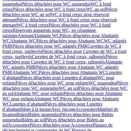
suspendus
Pièces détachées pour WC suspendus
WC à fond
creux
Pièces détachées pour WC à fond creux
WC au sol
Pièces
détachées pour WC au sol
WC à fond creux pour réservoir
attenant
Pièces détachées pour WC à fond creux pour réservoir
attenant
WC à fond creux
Pièces détachées pour WC à fond
creux
Réservoirs apparents pour WC, en céramique
sanitaire
Attenant
Abattants WC
Pièces détachées pour Abattants
WC
Abattants WC
Pièces détachées pour Abattants WC
WC adaptés
PMR
Pièces détachées pour WC adaptés PMR
Cuvettes de WC à
fond creux, surélevés
Pièces détachées pour Cuvettes de WC à fond
creux, surélevés
Cuvettes de WC à fond creux, rallongés
Pièces
détachées pour Cuvettes de WC à fond creux, rallongés
Abattants
WC adaptés PMR
Pièces détachées pour Abattants WC adaptés
PMR
Abattants WC
Pièces détachées pour Abattants WC
Lunettes
d’abattant
Pièces détachées pour Lunettes d’abattant
WC pour
enfants
Pièces détachées pour WC pour enfants
WC suspendus
Pièces
détachées pour WC suspendus
WC au sol
Pièces détachées pour WC
au sol
Abattants WC pour enfants
Pièces détachées pour Abattants
WC pour enfants
Abattants WC
Pièces détachées pour Abattants
WC
Lunettes d’abattant
Pièces détachées pour Lunettes
d’abattant
Siège à la turque
Avec rinçage
Accessoires
Matériel de
fixation
Bidets
Bidets suspendus
Pièces détachées pour Bidets
suspendus
Bidets au sol
Pièces détachées pour Bidets au
sol
Accessoires
Pièces détachées pour Accessoires
Plaques de
déclenchement et commandes de WC
Plaques de