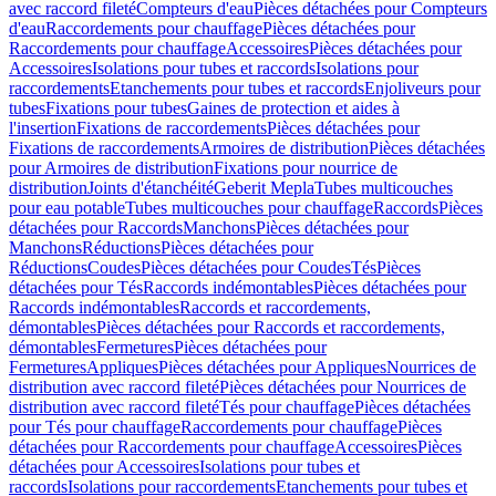
avec raccord fileté
Compteurs d'eau
Pièces détachées pour Compteurs
d'eau
Raccordements pour chauffage
Pièces détachées pour
Raccordements pour chauffage
Accessoires
Pièces détachées pour
Accessoires
Isolations pour tubes et raccords
Isolations pour
raccordements
Etanchements pour tubes et raccords
Enjoliveurs pour
tubes
Fixations pour tubes
Gaines de protection et aides à
l'insertion
Fixations de raccordements
Pièces détachées pour
Fixations de raccordements
Armoires de distribution
Pièces détachées
pour Armoires de distribution
Fixations pour nourrice de
distribution
Joints d'étanchéité
Geberit Mepla
Tubes multicouches
pour eau potable
Tubes multicouches pour chauffage
Raccords
Pièces
détachées pour Raccords
Manchons
Pièces détachées pour
Manchons
Réductions
Pièces détachées pour
Réductions
Coudes
Pièces détachées pour Coudes
Tés
Pièces
détachées pour Tés
Raccords indémontables
Pièces détachées pour
Raccords indémontables
Raccords et raccordements,
démontables
Pièces détachées pour Raccords et raccordements,
démontables
Fermetures
Pièces détachées pour
Fermetures
Appliques
Pièces détachées pour Appliques
Nourrices de
distribution avec raccord fileté
Pièces détachées pour Nourrices de
distribution avec raccord fileté
Tés pour chauffage
Pièces détachées
pour Tés pour chauffage
Raccordements pour chauffage
Pièces
détachées pour Raccordements pour chauffage
Accessoires
Pièces
détachées pour Accessoires
Isolations pour tubes et
raccords
Isolations pour raccordements
Etanchements pour tubes et