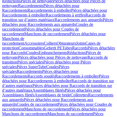
Réductions
Pièces de nettoyage
Pièces détachées pour Pièces de
nettoyage
Raccordements
Pièces détachées pour
Raccordements
Raccordements à emboîter
Pièces détachées pour
Raccordements à emboîter
Raccordements à griffes
Raccords de
transition sur d’autres matériaux
Raccordements aux appareils
Pièces
détachées pour Raccordements aux appareils
Coudes de
raccordement
Pièces détachées pour Coudes de
raccordement
Manchons de raccordement
Pièces détachées pour
Manchons de
raccordement
Accessoires
Colliers
Obturateurs
Joints
Capes de
protection
Consommables
Geberit PE
Tubes
Raccords
Pièces détachées
pour Raccords
Coudes
Embranchements
Réductions
Pièces de
nettoyage
Pièces détachées pour Pièces de nettoyage
Raccords de
transition
Pièces spéciales
Pièces détachées pour Pièces
spéciales
Pièces SuperTube
Coudes
Pièces
spéciales
Raccordements
Pièces détachées pour
Raccordements
Raccords soudés
Raccordements à emboîter
Pièces
détachées pour Raccordements à emboîter
Raccords de transition sur
d’autres matériaux
Pièces détachées pour Raccords de transition sur
d’autres matériaux
Assemblages filetés
Pièces détachées pour
Assemblages filetés
Assemblages de bride
Collerettes
Raccordements
aux appareils
Pièces détachées pour Raccordements aux
appareils
Coudes de raccordement
Pièces détachées pour Coudes de
raccordement
Manchons de raccordement
Pièces détachées pour
Manchons de raccordement
Manchons de raccordement
Pièces