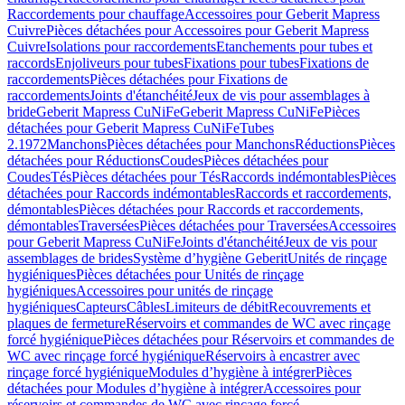
Raccordements pour chauffage
Accessoires pour Geberit Mapress
Cuivre
Pièces détachées pour Accessoires pour Geberit Mapress
Cuivre
Isolations pour raccordements
Etanchements pour tubes et
raccords
Enjoliveurs pour tubes
Fixations pour tubes
Fixations de
raccordements
Pièces détachées pour Fixations de
raccordements
Joints d'étanchéité
Jeux de vis pour assemblages à
bride
Geberit Mapress CuNiFe
Geberit Mapress CuNiFe
Pièces
détachées pour Geberit Mapress CuNiFe
Tubes
2.1972
Manchons
Pièces détachées pour Manchons
Réductions
Pièces
détachées pour Réductions
Coudes
Pièces détachées pour
Coudes
Tés
Pièces détachées pour Tés
Raccords indémontables
Pièces
détachées pour Raccords indémontables
Raccords et raccordements,
démontables
Pièces détachées pour Raccords et raccordements,
démontables
Traversées
Pièces détachées pour Traversées
Accessoires
pour Geberit Mapress CuNiFe
Joints d'étanchéité
Jeux de vis pour
assemblages de brides
Système d’hygiène Geberit
Unités de rinçage
hygiéniques
Pièces détachées pour Unités de rinçage
hygiéniques
Accessoires pour unités de rinçage
hygiéniques
Capteurs
Câbles
Limiteurs de débit
Recouvrements et
plaques de fermeture
Réservoirs et commandes de WC avec rinçage
forcé hygiénique
Pièces détachées pour Réservoirs et commandes de
WC avec rinçage forcé hygiénique
Réservoirs à encastrer avec
rinçage forcé hygiénique
Modules d’hygiène à intégrer
Pièces
détachées pour Modules d’hygiène à intégrer
Accessoires pour
réservoirs et commandes de WC avec rinçage forcé