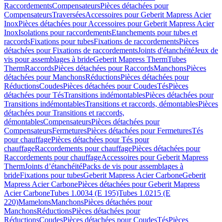
Raccordements
Compensateurs
Pièces détachées pour
Compensateurs
Traversées
Accessoires pour Geberit Mapress Acier
Inox
Pièces détachées pour Accessoires pour Geberit Mapress Acier
Inox
Isolations pour raccordements
Etanchements pour tubes et
raccords
Fixations pour tubes
Fixations de raccordements
Pièces
détachées pour Fixations de raccordements
Joints d'étanchéité
Jeux de
vis pour assemblages à bride
Geberit Mapress Therm
Tubes
Therm
Raccords
Pièces détachées pour Raccords
Manchons
Pièces
détachées pour Manchons
Réductions
Pièces détachées pour
Réductions
Coudes
Pièces détachées pour Coudes
Tés
Pièces
détachées pour Tés
Transitions indémontables
Pièces détachées pour
Transitions indémontables
Transitions et raccords, démontables
Pièces
détachées pour Transitions et raccords,
démontables
Compensateurs
Pièces détachées pour
Compensateurs
Fermetures
Pièces détachées pour Fermetures
Tés
pour chauffage
Pièces détachées pour Tés pour
chauffage
Raccordements pour chauffage
Pièces détachées pour
Raccordements pour chauffage
Accessoires pour Geberit Mapress
Therm
Joints d’étanchéité
Packs de vis pour assemblages à
bride
Fixations pour tubes
Geberit Mapress Acier Carbone
Geberit
Mapress Acier Carbone
Pièces détachées pour Geberit Mapress
Acier Carbone
Tubes 1.0034 (E 195)
Tubes 1.0215 (E
220)
Mamelons
Manchons
Pièces détachées pour
Manchons
Réductions
Pièces détachées pour
Réductions
Coudes
Pièces détachées pour Coudes
Tés
Pièces