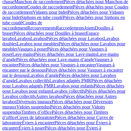
chasse
Manchon de raccordement
Pièces détachées pour Manchon de
raccordement
Coudes de raccordement
Pièces détachées pour Coudes
de raccordement
Vidages pour bidet
Pièces détachées pour Vidages
pour bidet
Siphons en tube coudé
Pièces détachées pour Siphons en
tube coudé
Coudes de
raccordement
Recouvrements
Raccordements
Joints
Douilles à
braser
Pièces détachées pour Douilles à braser
Espace
lavabo
Lavabos
Lavabos
Pièces détachées pour Lavabos
Lavabos
doubles
Lavabos pour meubles
Pièces détachées pour Lavabos pour
meubles
Vasques à poser
Pièces détachées pour Vasques à
poser
Lave-mains
Pièces détachées pour Lave-mains
Lave-mains
d’angle
Pièces détachées pour Lave-mains d’angle
Vasques à
encastrer
Pièces détachées pour Vasques à encastrer
Vasques à
encastrer par le dessous
Pièces détachées pour Vasques à encastrer
par le dessous
Lavabos d’angle
Pièces détachées pour Lavabos
d’angle
Lavabos collectifs
Lavabos adaptés PMR
Pièces détachées
pour Lavabos adaptés PMR
Lavabos pour enfants
Pièces détachées
pour Lavabos pour enfants
Lavabos collectifs
Pièces détachées pour
Lavabos collectifs
Autres lavabos
Pièces détachées pour Autres
lavabos
Déversoirs muraux
Pièces détachées pour Déversoirs
muraux
Vidoirs suspendus
Pièces détachées pour Vidoirs
suspendus
Timbres dʼoffice
Pièces détachées pour Timbres
dʼoffice
Cuves de laboratoire
Pièces détachées pour Cuves de
laboratoire
Éviers à encastrer
Pièces détachées pour Éviers à
encastrer
Éviers à poser
Pièces détachées pour Éviers à