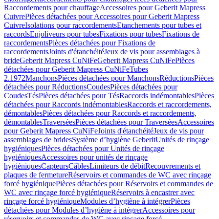
Raccordements pour chauffage
Accessoires pour Geberit Mapress
Cuivre
Pièces détachées pour Accessoires pour Geberit Mapress
Cuivre
Isolations pour raccordements
Etanchements pour tubes et
raccords
Enjoliveurs pour tubes
Fixations pour tubes
Fixations de
raccordements
Pièces détachées pour Fixations de
raccordements
Joints d'étanchéité
Jeux de vis pour assemblages à
bride
Geberit Mapress CuNiFe
Geberit Mapress CuNiFe
Pièces
détachées pour Geberit Mapress CuNiFe
Tubes
2.1972
Manchons
Pièces détachées pour Manchons
Réductions
Pièces
détachées pour Réductions
Coudes
Pièces détachées pour
Coudes
Tés
Pièces détachées pour Tés
Raccords indémontables
Pièces
détachées pour Raccords indémontables
Raccords et raccordements,
démontables
Pièces détachées pour Raccords et raccordements,
démontables
Traversées
Pièces détachées pour Traversées
Accessoires
pour Geberit Mapress CuNiFe
Joints d'étanchéité
Jeux de vis pour
assemblages de brides
Système d’hygiène Geberit
Unités de rinçage
hygiéniques
Pièces détachées pour Unités de rinçage
hygiéniques
Accessoires pour unités de rinçage
hygiéniques
Capteurs
Câbles
Limiteurs de débit
Recouvrements et
plaques de fermeture
Réservoirs et commandes de WC avec rinçage
forcé hygiénique
Pièces détachées pour Réservoirs et commandes de
WC avec rinçage forcé hygiénique
Réservoirs à encastrer avec
rinçage forcé hygiénique
Modules d’hygiène à intégrer
Pièces
détachées pour Modules d’hygiène à intégrer
Accessoires pour
réservoirs et commandes de WC avec rinçage forcé