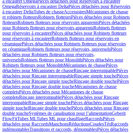
à encastrer Omega
Pièces détachées pour Réservoirs à encastrer
Omega
Réservoirs à encastrer Delta
Pièces détachées pour Réservoirs
à encastrer Delta
Tubes de chasse
Accessoires
Mécanismes de chasse
et robinets flotteurs
Robinets flotteurs
Pièces détachées pour Robinets
flotteurs
Robinets flotteurs pour réservoirs apparents
Pièces détachées
pour Robinets flotteurs pour réservoirs apparents
Robinets flotteurs
pour réservoirs à encastrer
Pièces détachées pour Robinets flotteurs
pour réservoirs à encastrer
Robinets flotteurs pour réservoirs en
céramique
Pièces détachées pour Robinets flotteurs pour réservoirs
en céramique
Robinets flotteurs pour réservoirs, universels
Pièces
détachées pour Robinets flotteurs pour réservoirs,
universels
Robinets flotteurs pour Monolith
Pièces détachées pour
Robinets flotteurs pour Monolith
Mécanismes de chasse
Pièces
détachées pour Mécanismes de chasse
Rinçage interrompable
Pièces
détachées pour Rinçage interrompable
Rinçage simple touche
Pièces
détachées pour Rinçage simple touche
Rinçage double touche
Pièces
détachées pour Rinçage double touche
Mécanismes de chasse
complets
Pièces détachées pour Mécanismes de chasse
complets
Rinçage interrompable
Pièces détachées pour Rinçage
interrompable
Rinçage simple touche
Pièces détachées pour Rinçage
simple touche
Rinçage double touche
Pièces détachées pour Rinçage
double touche
Systèmes de canalisation pour l’alimentation
Geberit
FlowFit
Tubes ML
Tubes ML pour chauffage
Raccords
Pièces
détachées pour Raccords
Manchons
Réductions
Coudes
Tés
Raccords
indémontables
Transitions et raccords, démontables
Pièces détachées