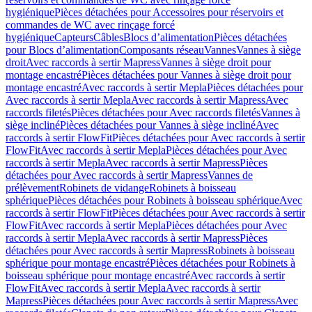
hygiénique
Pièces détachées pour Accessoires pour réservoirs et
commandes de WC avec rinçage forcé
hygiénique
Capteurs
Câbles
Blocs d’alimentation
Pièces détachées
pour Blocs d’alimentation
Composants réseau
Vannes
Vannes à siège
droit
Avec raccords à sertir Mapress
Vannes à siège droit pour
montage encastré
Pièces détachées pour Vannes à siège droit pour
montage encastré
Avec raccords à sertir Mepla
Pièces détachées pour
Avec raccords à sertir Mepla
Avec raccords à sertir Mapress
Avec
raccords filetés
Pièces détachées pour Avec raccords filetés
Vannes à
siège incliné
Pièces détachées pour Vannes à siège incliné
Avec
raccords à sertir FlowFit
Pièces détachées pour Avec raccords à sertir
FlowFit
Avec raccords à sertir Mepla
Pièces détachées pour Avec
raccords à sertir Mepla
Avec raccords à sertir Mapress
Pièces
détachées pour Avec raccords à sertir Mapress
Vannes de
prélèvement
Robinets de vidange
Robinets à boisseau
sphérique
Pièces détachées pour Robinets à boisseau sphérique
Avec
raccords à sertir FlowFit
Pièces détachées pour Avec raccords à sertir
FlowFit
Avec raccords à sertir Mepla
Pièces détachées pour Avec
raccords à sertir Mepla
Avec raccords à sertir Mapress
Pièces
détachées pour Avec raccords à sertir Mapress
Robinets à boisseau
sphérique pour montage encastré
Pièces détachées pour Robinets à
boisseau sphérique pour montage encastré
Avec raccords à sertir
FlowFit
Avec raccords à sertir Mepla
Avec raccords à sertir
Mapress
Pièces détachées pour Avec raccords à sertir Mapress
Avec