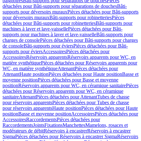
baignoires
Bâti-supports pour séparations de douches
Pièces
détachées pour Bâti-supports pour séparations de douches
Bâti-
supports pour déversoirs muraux
Pièces détachées pour Bâti-supports
pour déversoirs muraux
Bâti-supports pour robinetteries
Pièces
détachées pour Bâti-supports pour robinetteries
Bâti-supports pour
machines à laver et lave-vaisselle
Pièces détachées pour Bâti-
supports pour machines à laver et lave-vaisselle
Bâti-supports pour
charges de console
Pièces détachées pour Bâti-supports pour charges
de console
Bâti-supports pour éviers
Pièces détachées pour Bâti-
supports pour éviers
Accessoires
Pièces détachées pour
Accessoires
Réservoirs apparents
Réservoirs apparents pour WC, en
matière synthétique
Pièces détachées pour Réservoirs apparents pour
WC, en matière synthétique
Attenant
Pièces détachées pour
Attenant
Haute position
Pièces détachées pour Haute position
Basse et
moyenne position
Pièces détachées pour Basse et moyenne
position
Réservoirs apparents pour WC, en céramique sanitaire
Pièces
détachées pour Réservoirs apparents pour WC, en céramique
sanitaire
Attenant
Pièces détachées pour Attenant
Tubes de chasse
pour réservoirs apparents
Pièces détachées pour Tubes de chasse
pour réservoirs apparents
Haute position
Pièces détachées pour Haute
position
Basse et moyenne position
Accessoires
Pièces détachées pour
Accessoires
Raccordements
Pièces détachées pour
Raccordements
Joints
Fixations
Manchettes
Mamelons, rosaces et
modérateurs de débit
Réservoirs à encastrer
Réservoirs à encastrer
Sigma
Pièces détachées pour Réservoirs à encastrer Sigma
Réservoirs