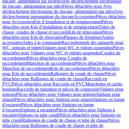
rinçage, alimentation sur secteur
Avec déclenchement électronique
du rinçage, alimentation par piles
Pièces détachées pour Avec
déclenchement électronique du rinçage, alimentation par piles
Avec
déclenchement pneumatique du rinçage
Accessoires
Pièces détachées
pour Accessoires
Kits d’installation et de remplacement
Pièces
détachées pour Kits d’installation et de remplacement
Tubes de
chasse, coudes de chasse et raccords
Kits de rénovation
Pièces
détachées pour Kits de rénovation
Plaques de fermeture
Autres
accessoires
Aides à la commande
Raccordements des appareils pour
WC, urinoirs et bidets
Vidages pour WC et vidoirs suspendus
Pièces
détachées pour Vidages pour WC et vidoirs suspendus
Coudes de
raccordement
Pièces détachées pour Coudes de
raccordement
Manchon de raccordement
Pièces détachées pour
Manchon de raccordement
Kits de raccordement
Pièces détachées
pour Kits de raccordement
Rallonges de coude de chasse
Pièces
détachées pour Rallonges de coude de chasse
Raccords en
PVC
Pièces détachées pour Raccords en PVC
Manchettes et cache-
boulons
Raccords de transition et pièces de connexion
Vidages pour
urinoirs
Pièces détachées pour Vidages pour urinoirs
Siphons pour
urinoir
Pièces détachées pour Siphons pour urinoir
Siphons en forme
d’escargot
Pièces détachées pour Siphons en forme
d’escargot
Siphons à encastrer
Pièces détachées pour Siphons à
encastrer
Siphons en tube coudé
Pièces détachées pour Siphons en
tube coudé
Rallonges de coude de chasse et tube de chasse
Pièces
détachées pour Rallonges de coude de chasse et tube de