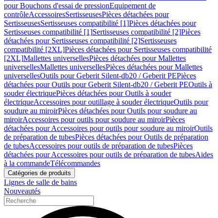
pour Bouchons d'essai de pression
Equipement de
contrôle
Accessoires
Sertisseuses
Pièces détachées pour
Sertisseuses
Sertisseuses compatibilité [1]
Pièces détachées pour
Sertisseuses compatibilité [1]
Sertisseuses compatibilité [2]
Pièces
détachées pour Sertisseuses compatibilité [2]
Sertisseuses
compatibilité [2XL]
Pièces détachées pour Sertisseuses compatibilité
[2XL]
Mallettes universelles
Pièces détachées pour Mallettes
universelles
Mallettes universelles
Pièces détachées pour Mallettes
universelles
Outils pour Geberit Silent-db20 / Geberit PE
Pièces
détachées pour Outils pour Geberit Silent-db20 / Geberit PE
Outils à
souder électrique
Pièces détachées pour Outils à souder
électrique
Accessoires pour outillage à souder électrique
Outils pour
soudure au miroir
Pièces détachées pour Outils pour soudure au
miroir
Accessoires pour outils pour soudure au miroir
Pièces
détachées pour Accessoires pour outils pour soudure au miroir
Outils
de préparation de tubes
Pièces détachées pour Outils de préparation
de tubes
Accessoires pour outils de préparation de tubes
Pièces
détachées pour Accessoires pour outils de préparation de tubes
Aides
à la commande
Télécommandes
Catégories de produits
Lignes de salle de bains
Nouveautés