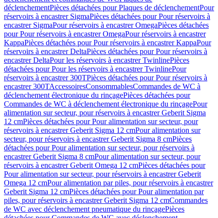
déclenchement
Pièces détachées pour Plaques de déclenchement
Pour
réservoirs à encastrer Sigma
Pièces détachées pour Pour réservoirs à
encastrer Sigma
Pour réservoirs à encastrer Omega
Pièces détachées
pour Pour réservoirs à encastrer Omega
Pour réservoirs à encastrer
Kappa
Pièces détachées pour Pour réservoirs à encastrer Kappa
Pour
réservoirs à encastrer Delta
Pièces détachées pour Pour réservoirs à
encastrer Delta
Pour les réservoirs à encastrer Twinline
Pièces
détachées pour Pour les réservoirs à encastrer Twinline
Pour
réservoirs à encastrer 300T
Pièces détachées pour Pour réservoirs à
encastrer 300T
Accessoires
Consommables
Commandes de WC à
déclenchement électronique du rinçage
Pièces détachées pour
Commandes de WC à déclenchement électronique du rinçage
Pour
alimentation sur secteur, pour réservoirs à encastrer Geberit Sigma
12 cm
Pièces détachées pour Pour alimentation sur secteur, pour
réservoirs à encastrer Geberit Sigma 12 cm
Pour alimentation sur
secteur, pour réservoirs à encastrer Geberit Sigma 8 cm
Pièces
détachées pour Pour alimentation sur secteur, pour réservoirs à
encastrer Geberit Sigma 8 cm
Pour alimentation sur secteur, pour
réservoirs à encastrer Geberit Omega 12 cm
Pièces détachées pour
Pour alimentation sur secteur, pour réservoirs à encastrer Geberit
Omega 12 cm
Pour alimentation par piles, pour réservoirs à encastrer
Geberit Sigma 12 cm
Pièces détachées pour Pour alimentation par
piles, pour réservoirs à encastrer Geberit Sigma 12 cm
Commandes
de WC avec déclenchement pneumatique du rinçage
Pièces
détachées pour Commandes de WC avec déclenchement