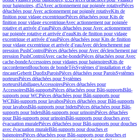
pour baignoires, d52
Avec actionnement par poignée rotative
Pièces
détachées pour Avec actionnement par poignée rotative
Kits de
finition pour vidage excentrique
Pièces détachées pour Kits de
finition pour vidage excentrique
Avec actionnement par poignée
rotative et arrivée d’eau
Pièces détachées pour Avec actionnement
par poignée rotative et arrivée d’eau
Kits de finition pour vidage
excentrique et arrivée d’eau
Pièces détachées pour Kits de finition
pour vidage excentrique et arrivée d’eau
Avec déclenchement par
pression PushControl
Pièces détachées pour Avec déclenchement par
pression PushControl
Avec cache-bonde
Pièces détachées pour Avec
cache-bonde
Accessoires pour vidages pour baignoires
Kits de
raccordement
Bouchons de bonde
Tés
Systèmes d’installation et de
rinçage
Geberit Duofix
Parois
Pièces détachées pour Parois
Systèmes
porteurs
Pièces détachées pour Systèmes
porteurs
Habillages
Accessoires
Pièces détachées pour
Accessoires
Bâti-supports
Pièces détachées pour Bâti-supports
Bâti-
supports pour WC
Pièces détachées pour Bâti-supports pour
WC
Bâti-supports pour lavabos
Pièces détachées pour Bâti-supports
pour lavabos
Bâti-supports pour bidets
Pièces détachées pour Bâti-
supports pour bidets
Bâti-supports pour urinoirs
Pièces détachées
pour Bâti-supports pour urinoirs
Bâti-supports pour douches avec
évacuation murale
Pièces détachées pour Bâti-supports pour douches
avec évacuation murale
Bâti-supports pour douches et
baignoires
Pièces détachées pour Bâti-supports pour douches et