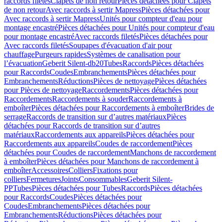
raccords filetés
Clapets de non retour
Pièces détachées pour Clapets
de non retour
Avec raccords à sertir Mapress
Pièces détachées pour
Avec raccords à sertir Mapress
Unités pour compteur d'eau pour
montage encastré
Pièces détachées pour Unités pour compteur d'eau
pour montage encastré
Avec raccords filetés
Pièces détachées pour
Avec raccords filetés
Soupapes d'évacuation d'air pour
chauffage
Purgeurs rapides
Systèmes de canalisation pour
l’évacuation
Geberit Silent-db20
Tubes
Raccords
Pièces détachées
pour Raccords
Coudes
Embranchements
Pièces détachées pour
Embranchements
Réductions
Pièces de nettoyage
Pièces détachées
pour Pièces de nettoyage
Raccordements
Pièces détachées pour
Raccordements
Raccordements à souder
Raccordements à
emboîter
Pièces détachées pour Raccordements à emboîter
Brides de
serrage
Raccords de transition sur d’autres matériaux
Pièces
détachées pour Raccords de transition sur d’autres
matériaux
Raccordements aux appareils
Pièces détachées pour
Raccordements aux appareils
Coudes de raccordement
Pièces
détachées pour Coudes de raccordement
Manchons de raccordement
à emboîter
Pièces détachées pour Manchons de raccordement à
emboîter
Accessoires
Colliers
Fixations pour
colliers
Fermetures
Joints
Consommables
Geberit Silent-
PP
Tubes
Pièces détachées pour Tubes
Raccords
Pièces détachées
pour Raccords
Coudes
Pièces détachées pour
Coudes
Embranchements
Pièces détachées pour
Embranchements
Réductions
Pièces détachées pour