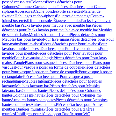
poser
Accessoires
Colonnes
Pièces détachées pour
Colonnes
Colonnes
Cache-siphons
Pièces détachées pour Cache-
siphons
Accessoires
Cache-bondes
Porte-serviettes
Matériel de
fixation
Habillages cache-siphons
Equerres de montage
Couvre-
joints
Dosserets
Kits de consoles
Étagères murales
Packs lavabo avec
meuble bas
Packs lavabo pour meuble avec meuble bas
Pièces
détachées pour Packs lavabo pour meuble avec meuble bas
Meubles
de salle de bains
Meubles bas pour lavabo
Pièces détachées pour
Meubles bas pour lavabo
Pour lave-mains
Pièces détachées pour Pour
lave-mains
Pour lavabos
Pièces détachées pour Pour lavabos
Pour
lavabos doubles
Pièces détachées pour Pour lavabos doubles
Pour
lavabos pour meuble
Pièces détachées pour Pour lavabos pour
meuble
Pour lave-mains d’angle
Pièces détachées pour Pour lave-
mains d’angle
Plans pour vasques
Pièces détachées pour Plans pour
vasques
Pour vasque à poser en forme de coupelle
Pièces détachées
pour Pour vasque à poser en forme de coupelle
Pour vasque à poser
rectangulaire
Pièces détachées pour Pour vasque à poser
rectangulaire
Meubles latéraux
Pièces détachées pour Meubles
latéraux
Meubles latéraux bas
Pièces détachées pour Meubles
latéraux bas
Colonnes hautes
Pièces détachées pour Colonnes
hautes
Colonnes mi-haute
Pièces détachées pour Colonnes mi-
haute
Armoires hautes compactes
Pièces détachées pour Armoires
hautes compactes
Autres meubles
Pièces détachées pour Autres
meubles
Étagères murales
Pièces détachées pour Étagères
murales
Habillages pour bâti-support Duofix pour WC