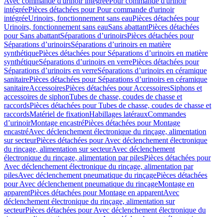
Avec commande d'urinoir intégrée
Pour commande d'urinoir
intégrée
Pièces détachées pour Pour commande d'urinoir
intégrée
Urinoirs, fonctionnement sans eau
Pièces détachées pour
Urinoirs, fonctionnement sans eau
Sans abattant
Pièces détachées
pour Sans abattant
Séparations d’urinoirs
Pièces détachées pour
Séparations d’urinoirs
Séparations d’urinoirs en matière
synthétique
Pièces détachées pour Séparations d’urinoirs en matière
synthétique
Séparations d’urinoirs en verre
Pièces détachées pour
Séparations d’urinoirs en verre
Séparations d’urinoirs en céramique
sanitaire
Pièces détachées pour Séparations d’urinoirs en céramique
sanitaire
Accessoires
Pièces détachées pour Accessoires
Siphons et
accessoires de siphon
Tubes de chasse, coudes de chasse et
raccords
Pièces détachées pour Tubes de chasse, coudes de chasse et
raccords
Matériel de fixation
Habillages latéraux
Commandes
dʼurinoir
Montage encastré
Pièces détachées pour Montage
encastré
Avec déclenchement électronique du rinçage, alimentation
sur secteur
Pièces détachées pour Avec déclenchement électronique
du rinçage, alimentation sur secteur
Avec déclenchement
électronique du rinçage, alimentation par piles
Pièces détachées pour
Avec déclenchement électronique du rinçage, alimentation par
piles
Avec déclenchement pneumatique du rinçage
Pièces détachées
pour Avec déclenchement pneumatique du rinçage
Montage en
apparent
Pièces détachées pour Montage en apparent
Avec
déclenchement électronique du rinçage, alimentation sur
secteur
Pièces détachées pour Avec déclenchement électronique du