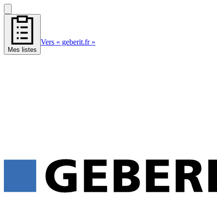
Vers « geberit.fr »
Mes listes