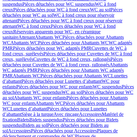
suspendus
Pièces détachées pour WC suspendus
WC à fond
creux
Pièces détachées pour WC à fond creux
WC au sol
Pièces
détachées pour WC au sol
WC à fond creux pour réservoir
attenant
Pièces détachées pour WC à fond creux pour réservoir
attenant
WC à fond creux
Pièces détachées pour WC à fond
creux
Réservoirs apparents pour WC, en céramique
sanitaire
Attenant
Abattants WC
Pièces détachées pour Abattants
WC
Abattants WC
Pièces détachées pour Abattants WC
WC adaptés
PMR
Pièces détachées pour WC adaptés PMR
Cuvettes de WC à
fond creux, surélevés
Pièces détachées pour Cuvettes de WC à fond
creux, surélevés
Cuvettes de WC à fond creux, rallongés
Pièces
détachées pour Cuvettes de WC à fond creux, rallongés
Abattants
WC adaptés PMR
Pièces détachées pour Abattants WC adaptés
PMR
Abattants WC
Pièces détachées pour Abattants WC
Lunettes
d’abattant
Pièces détachées pour Lunettes d’abattant
WC pour
enfants
Pièces détachées pour WC pour enfants
WC suspendus
Pièces
détachées pour WC suspendus
WC au sol
Pièces détachées pour WC
au sol
Abattants WC pour enfants
Pièces détachées pour Abattants
WC pour enfants
Abattants WC
Pièces détachées pour Abattants
WC
Lunettes d’abattant
Pièces détachées pour Lunettes
d’abattant
Siège à la turque
Avec rinçage
Accessoires
Matériel de
fixation
Bidets
Bidets suspendus
Pièces détachées pour Bidets
suspendus
Bidets au sol
Pièces détachées pour Bidets au
sol
Accessoires
Pièces détachées pour Accessoires
Plaques de
déclenchement et commandes de WC
Plaques de