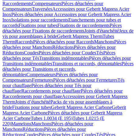
Raccordements
Compensateurs
Pièces détachées pour
Compensateurs
Traversées
Accessoires pour Geberit Mapress Acier
Inox
Pièces détachées pour Accessoires pour Geberit Mapress Acier
Inox
Isolations pour raccordements
Etanchements pour tubes et
raccords
Fixations pour tubes
Fixations de raccordements
Pièces
détachées pour Fixations de raccordements
Joints d'étanchéité
Jeux de
vis pour assemblages à bride
Geberit Mapress Therm
Tubes
Therm
Raccords
Pièces détachées pour Raccords
Manchons
Pièces
détachées pour Manchons
Réductions
Pièces détachées pour
Réductions
Coudes
Pièces détachées pour Coudes
Tés
Pièces
détachées pour Tés
Transitions indémontables
Pièces détachées pour
Transitions indémontables
Transitions et raccords, démontables
Pièces
détachées pour Transitions et raccords,
démontables
Compensateurs
Pièces détachées pour
Compensateurs
Fermetures
Pièces détachées pour Fermetures
Tés
pour chauffage
Pièces détachées pour Tés pour
chauffage
Raccordements pour chauffage
Pièces détachées pour
Raccordements pour chauffage
Accessoires pour Geberit Mapress
Therm
Joints d’étanchéité
Packs de vis pour assemblages à
bride
Fixations pour tubes
Geberit Mapress Acier Carbone
Geberit
Mapress Acier Carbone
Pièces détachées pour Geberit Mapress
Acier Carbone
Tubes 1.0034 (E 195)
Tubes 1.0215 (E
220)
Mamelons
Manchons
Pièces détachées pour
Manchons
Réductions
Pièces détachées pour
Réductions
Coudes
Pièces détachées pour Coudes
Tés
Pièces