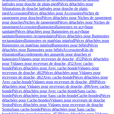
latérales pour douche de plain-pied
Pièces détachées pour
Séparations de douche latérales pour douche de plain-
pied
Accessoires
Pièces détachées pour Accessoires
Niches de
rangement pour douches
Pièces détachées pour Niches de rangement
pour douches
Niches de rangement
Pièces détachées pour Niches de
rangement
Accessoires
Baignoires
Baignoires en acrylique
sanitaire
Pièces détachées pour Baignoires en acrylique
sanitaire
Baignoires rectangulaires
Pièces détachées pour Baignoires
rectangulaires
Baignoires en matériau minéral
Pièces détachées pour
Baignoires en matériau minéral
Baignoires pour bébés
Pièces
détachées pour Baignoires pour bébés
Accessoires
Kits de
réparation
Raccordements des appareils pour douches et
baignoires
Vidages pour receveurs de douche, d52
Pièces détachées
pour Vidages pour receveurs de douche, d52
Avec cache-
bonde
Pièces détachées pour Avec cache-bonde
Vidages pour
receveurs de douche, d62
Pièces détachées pour Vidages pour
receveurs de douche, d62
Avec cache-bonde
Pièces détachées pour
Avec cache-bonde
Vidages pour receveurs de douche, d90
Pièces
détachées pour Vidages pour receveurs de douche, d90
Avec cache-
bonde
Pièces détachées pour Avec cache-bonde
Sans cache-
bonde
Pièces détachées pour Sans cache-bonde
Cache-bondes
Pièces
détachées pour Cache-bondes
Vidages pour receveurs de douche
Sestra
Pièces détachées pour Vidages pour receveurs de douche
Sestra
Sans cache-bonde
Pièces détachées pour Sans cache-
bonde
Vidages pour baignoires, d52
Pièces détachées pour Vidages