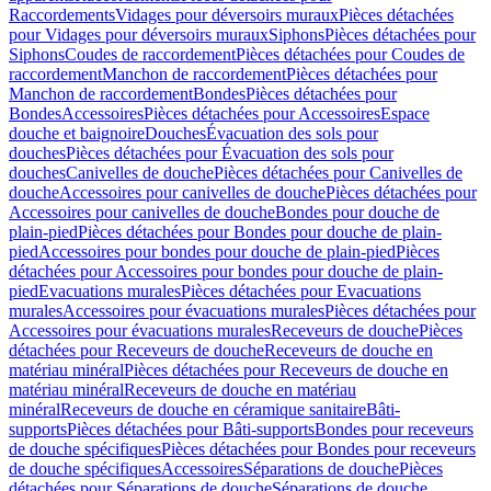
Raccordements
Vidages pour déversoirs muraux
Pièces détachées
pour Vidages pour déversoirs muraux
Siphons
Pièces détachées pour
Siphons
Coudes de raccordement
Pièces détachées pour Coudes de
raccordement
Manchon de raccordement
Pièces détachées pour
Manchon de raccordement
Bondes
Pièces détachées pour
Bondes
Accessoires
Pièces détachées pour Accessoires
Espace
douche et baignoire
Douches
Évacuation des sols pour
douches
Pièces détachées pour Évacuation des sols pour
douches
Canivelles de douche
Pièces détachées pour Canivelles de
douche
Accessoires pour canivelles de douche
Pièces détachées pour
Accessoires pour canivelles de douche
Bondes pour douche de
plain-pied
Pièces détachées pour Bondes pour douche de plain-
pied
Accessoires pour bondes pour douche de plain-pied
Pièces
détachées pour Accessoires pour bondes pour douche de plain-
pied
Evacuations murales
Pièces détachées pour Evacuations
murales
Accessoires pour évacuations murales
Pièces détachées pour
Accessoires pour évacuations murales
Receveurs de douche
Pièces
détachées pour Receveurs de douche
Receveurs de douche en
matériau minéral
Pièces détachées pour Receveurs de douche en
matériau minéral
Receveurs de douche en matériau
minéral
Receveurs de douche en céramique sanitaire
Bâti-
supports
Pièces détachées pour Bâti-supports
Bondes pour receveurs
de douche spécifiques
Pièces détachées pour Bondes pour receveurs
de douche spécifiques
Accessoires
Séparations de douche
Pièces
détachées pour Séparations de douche
Séparations de douche