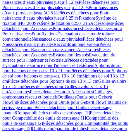
naissances d’eaux pluviales jusqu’à 12 l/s
Pièces détachées pour
Pour naissances d’eaux pluviales jusqu’à 12 l/s
Pour naissances
d’eaux pluviales jusqu’à 25 l/s
Pièces détachées pour Pour
naissances d’eaux pluviales jusqu’à 25 l/s
Fixations
Système de
fixation d40–200
Système de fixation d250–315
Accessoires
Pièces
détachées pour Accessoires
Pour naissances
Pièces détachées pour
Pour naissances
Pour fixations
Évacuation des eaux de toiture
conventionnelle
Naissances d'eaux pluviales
Pièces détachées pour
Naissances d'eaux pluviales
Raccords au pare-vapeur
Pièces
détachées pour Raccords au pare-vapeur
Accessoires
Pièces
détachées pour Accessoires
Évacuation des sols
Evacuation de
surface pour l'intérieur et l'extérieur
Pièces détachées pour
Evacuation de surface pour l'intérieur et l'extérieur
Siphons de sol
pour balcons et terrasses, 10 x 10 cm
Pièces détachées pour Siphons
de sol pour balcons et terrasses, 10 x 10 cm
Siphons de sol 13 x 13
cm
Pièces détachées pour Siphons de sol 13 x 13 cm
Grilles-avaloirs
15 x 15 cm
Pièces détachées pour Grilles-avaloirs 15 x 15
cm
Accessoires
Pièces détachées pour Accessoires
Outillages,
composants réseau et logiciels
Outillages
Outils pour Geberit
FlowFit
Pièces détachées pour Outils pour Geberit FlowFit
Outils de
sertissage manuel
Pièces détachées pour Outils de sertissage
manuel
Compatibilité des outils de sertissage [1]
Pièces détachées
pour Compatibilité des outils de sertissage [1]
Compatibilité des
outils de sertissage [2]
Pièces détachées pour Compatibilité des outils
de sertissage [2]
Outils de préparation de tubes
Pièces détachées pour