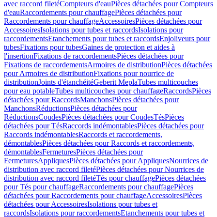
avec raccord fileté
Compteurs d'eau
Pièces détachées pour Compteurs
d'eau
Raccordements pour chauffage
Pièces détachées pour
Raccordements pour chauffage
Accessoires
Pièces détachées pour
Accessoires
Isolations pour tubes et raccords
Isolations pour
raccordements
Etanchements pour tubes et raccords
Enjoliveurs pour
tubes
Fixations pour tubes
Gaines de protection et aides à
l'insertion
Fixations de raccordements
Pièces détachées pour
Fixations de raccordements
Armoires de distribution
Pièces détachées
pour Armoires de distribution
Fixations pour nourrice de
distribution
Joints d'étanchéité
Geberit Mepla
Tubes multicouches
pour eau potable
Tubes multicouches pour chauffage
Raccords
Pièces
détachées pour Raccords
Manchons
Pièces détachées pour
Manchons
Réductions
Pièces détachées pour
Réductions
Coudes
Pièces détachées pour Coudes
Tés
Pièces
détachées pour Tés
Raccords indémontables
Pièces détachées pour
Raccords indémontables
Raccords et raccordements,
démontables
Pièces détachées pour Raccords et raccordements,
démontables
Fermetures
Pièces détachées pour
Fermetures
Appliques
Pièces détachées pour Appliques
Nourrices de
distribution avec raccord fileté
Pièces détachées pour Nourrices de
distribution avec raccord fileté
Tés pour chauffage
Pièces détachées
pour Tés pour chauffage
Raccordements pour chauffage
Pièces
détachées pour Raccordements pour chauffage
Accessoires
Pièces
détachées pour Accessoires
Isolations pour tubes et
raccords
Isolations pour raccordements
Etanchements pour tubes et