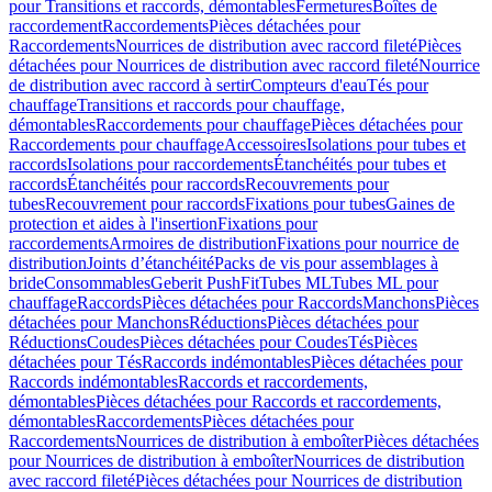
pour Transitions et raccords, démontables
Fermetures
Boîtes de
raccordement
Raccordements
Pièces détachées pour
Raccordements
Nourrices de distribution avec raccord fileté
Pièces
détachées pour Nourrices de distribution avec raccord fileté
Nourrice
de distribution avec raccord à sertir
Compteurs d'eau
Tés pour
chauffage
Transitions et raccords pour chauffage,
démontables
Raccordements pour chauffage
Pièces détachées pour
Raccordements pour chauffage
Accessoires
Isolations pour tubes et
raccords
Isolations pour raccordements
Étanchéités pour tubes et
raccords
Étanchéités pour raccords
Recouvrements pour
tubes
Recouvrement pour raccords
Fixations pour tubes
Gaines de
protection et aides à l'insertion
Fixations pour
raccordements
Armoires de distribution
Fixations pour nourrice de
distribution
Joints d’étanchéité
Packs de vis pour assemblages à
bride
Consommables
Geberit PushFit
Tubes ML
Tubes ML pour
chauffage
Raccords
Pièces détachées pour Raccords
Manchons
Pièces
détachées pour Manchons
Réductions
Pièces détachées pour
Réductions
Coudes
Pièces détachées pour Coudes
Tés
Pièces
détachées pour Tés
Raccords indémontables
Pièces détachées pour
Raccords indémontables
Raccords et raccordements,
démontables
Pièces détachées pour Raccords et raccordements,
démontables
Raccordements
Pièces détachées pour
Raccordements
Nourrices de distribution à emboîter
Pièces détachées
pour Nourrices de distribution à emboîter
Nourrices de distribution
avec raccord fileté
Pièces détachées pour Nourrices de distribution