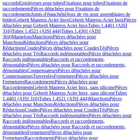
raccords
Enjoliveurs pour tubes
Fixations pour tubes
Fixations de
raccordements
Pièces détachées pour Fixations de
raccordements
Joints d'étanchéité
Jeux de vis pour assemblages de
brides
Geberit Mapress Acier Inox
Geberit Mapress Acier Inox
Pièces
détachées pour Geberit Mapress Acier Inox
Tubes 1.4401 (AISI
316)
Tubes 1.4521 (AISI 444)
Tubes 1.4301 (AISI
304)
Mamelons
Manchons
Pièces détachées pour
Manchons
Réductions
Pièces détachées pour
Réductions
Coudes
Pièces détachées pour Coudes
Tés
Pièces
détachées pour Tés
Raccords indémontables
Pièces détachées pour
Raccords indémontables
Raccords et raccordements,
démontables
Pièces détachées pour Raccords et raccordements,
démontables
Compensateurs
Pièces détachées pour
Compensateurs
Traversées
Fermetures
Pièces détachées pour
Fermetures
Raccordements
Pièces détachées pour
Raccordements
Geberit Mapress Acier Inox, sans silicone
Pièces
détachées pour Geberit Mapress Acier Inox, sans silicone
Tubes
1.4401 (AISI 316)
Tubes 1.4521 (AISI 444)
Manchons
Pièces
détachées pour Manchons
Réductions
Pièces détachées pour
Réductions
Coudes
Pièces détachées pour Coudes
Tés
Pièces
détachées pour Tés
Raccords indémontables
Pièces détachées pour
Raccords indémontables
Raccords et raccordements,
démontables
Pièces détachées pour Raccords et raccordements,
démontables
Fermetures
Pièces détachées pour
Fermetures
Raccordements
Pièces détachées pour