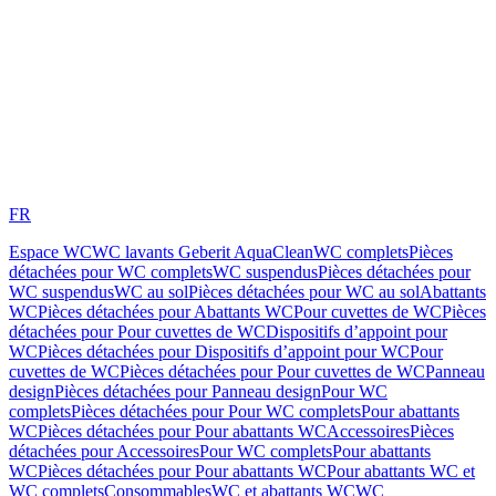
FR
Espace WC
WC lavants Geberit AquaClean
WC complets
Pièces
détachées pour WC complets
WC suspendus
Pièces détachées pour
WC suspendus
WC au sol
Pièces détachées pour WC au sol
Abattants
WC
Pièces détachées pour Abattants WC
Pour cuvettes de WC
Pièces
détachées pour Pour cuvettes de WC
Dispositifs d’appoint pour
WC
Pièces détachées pour Dispositifs d’appoint pour WC
Pour
cuvettes de WC
Pièces détachées pour Pour cuvettes de WC
Panneau
design
Pièces détachées pour Panneau design
Pour WC
complets
Pièces détachées pour Pour WC complets
Pour abattants
WC
Pièces détachées pour Pour abattants WC
Accessoires
Pièces
détachées pour Accessoires
Pour WC complets
Pour abattants
WC
Pièces détachées pour Pour abattants WC
Pour abattants WC et
WC complets
Consommables
WC et abattants WC
WC