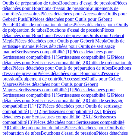
Outils de préparation de tubes
Bouchons d’essai de pression
Pièces
détachées pour Bouchons d’essai de pression
Équipements de
contrôle
Accessoires
Pièces détachées pour Accessoires
Outils pour
Geberit PushFit
Pièces détachées pour Outils pour Geberit
PushFit
Outils de préparation de tubes
Pièces détachées pour Outils
de préparation de tubes
Bouchons d'essai de pression
Pièces
détachées pour Bouchons d'essai de pression
Outils pour Geberit
Mepla
Pièces détachées pour Outils pour Geberit Mepla
Outils de
sertissage manuel
Pièces détachées pour Outils de sertissage
manuel
Sertisseuses compatibilité [1]
Pièces détachées pour
Sertisseuses compatibilité [1]
Sertisseuses compatibilité [2]
Pièces
détachées pour Sertisseuses compatibilité [2]
Outils de préparation de
tubes
Pièces détachées pour Outils de préparation de tubes
Bouchons
d'essai de pression
Pièces détachées pour Bouchons d'essai de
pression
Équipement de contrôle
Accessoires
Outils pour Geberit
Mapress
Pièces détachées pour Outils pour Geberit
Mapress
Sertisseuses compatibilité [1]
Pièces détachées pour
Sertisseuses compatibilité [1]
Sertisseuses compatibilité [2]
Pièces
détachées pour Sertisseuses compatibilité [2]
Outils de sertissage
compatibilité [1] / [2]
Pièces détachées pour Outils de sertissage
compatibilité [1] / [2]
Sertisseuses compatibilité [2XL]
Pièces
détachées pour Sertisseuses compatibilité [2XL]
Sertisseuses
compatibilité [3]
Pièces détachées pour Sertisseuses compatibilité
[3]
Outils de préparation de tubes
Pièces détachées pour Outils de
préparation de tubes
Bouchons d'essai de pression
Pièces détachées