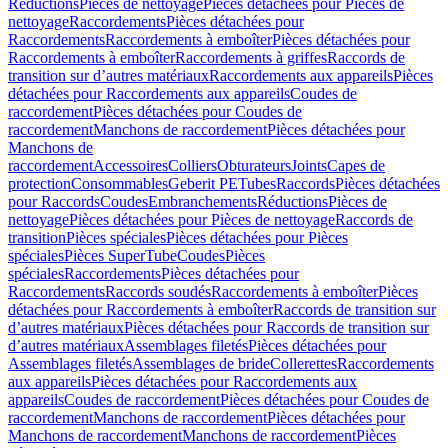
Réductions
Pièces de nettoyage
Pièces détachées pour Pièces de
nettoyage
Raccordements
Pièces détachées pour
Raccordements
Raccordements à emboîter
Pièces détachées pour
Raccordements à emboîter
Raccordements à griffes
Raccords de
transition sur d’autres matériaux
Raccordements aux appareils
Pièces
détachées pour Raccordements aux appareils
Coudes de
raccordement
Pièces détachées pour Coudes de
raccordement
Manchons de raccordement
Pièces détachées pour
Manchons de
raccordement
Accessoires
Colliers
Obturateurs
Joints
Capes de
protection
Consommables
Geberit PE
Tubes
Raccords
Pièces détachées
pour Raccords
Coudes
Embranchements
Réductions
Pièces de
nettoyage
Pièces détachées pour Pièces de nettoyage
Raccords de
transition
Pièces spéciales
Pièces détachées pour Pièces
spéciales
Pièces SuperTube
Coudes
Pièces
spéciales
Raccordements
Pièces détachées pour
Raccordements
Raccords soudés
Raccordements à emboîter
Pièces
détachées pour Raccordements à emboîter
Raccords de transition sur
d’autres matériaux
Pièces détachées pour Raccords de transition sur
d’autres matériaux
Assemblages filetés
Pièces détachées pour
Assemblages filetés
Assemblages de bride
Collerettes
Raccordements
aux appareils
Pièces détachées pour Raccordements aux
appareils
Coudes de raccordement
Pièces détachées pour Coudes de
raccordement
Manchons de raccordement
Pièces détachées pour
Manchons de raccordement
Manchons de raccordement
Pièces