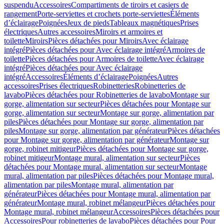
suspendu
Accessoires
Compartiments de tiroirs et casiers de
rangement
Porte-serviettes et crochets porte-serviettes
Éléments
d’éclairage
Poignées
Jeux de pieds
Tableaux magnétiques
Prises
électriques
Autres accessoires
Miroirs et armoires et
toilette
Miroirs
Pièces détachées pour Miroirs
Avec éclairage
intégré
Pièces détachées pour Avec éclairage intégré
Armoires de
toilette
Pièces détachées pour Armoires de toilette
Avec éclairage
intégré
Pièces détachées pour Avec éclairage
intégré
Accessoires
Éléments d’éclairage
Poignées
Autres
accessoires
Prises électriques
Robinetteries
Robinetteries de
lavabo
Pièces détachées pour Robinetteries de lavabo
Montage sur
gorge, alimentation sur secteur
Pièces détachées pour Montage sur
gorge, alimentation sur secteur
Montage sur gorge, alimentation par
piles
Pièces détachées pour Montage sur gorge, alimentation par
piles
Montage sur gorge, alimentation par générateur
Pièces détachées
pour Montage sur gorge, alimentation par générateur
Montage sur
gorge, robinet mitigeur
Pièces détachées pour Montage sur gorge,
robinet mitigeur
Montage mural, alimentation sur secteur
Pièces
détachées pour Montage mural, alimentation sur secteur
Montage
mural, alimentation par piles
Pièces détachées pour Montage mural,
alimentation par piles
Montage mural, alimentation par
générateur
Pièces détachées pour Montage mural, alimentation par
générateur
Montage mural, robinet mélangeur
Pièces détachées pour
Montage mural, robinet mélangeur
Accessoires
Pièces détachées pour
Accessoires
Pour robinetteries de lavabo
Pièces détachées pour Pour