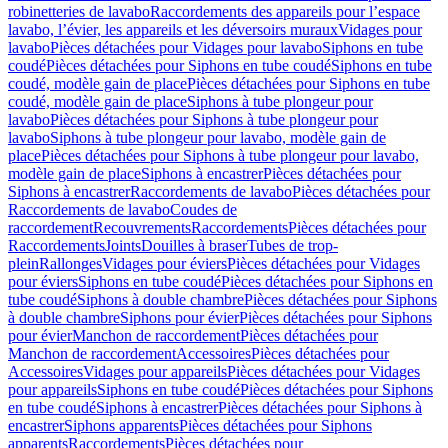
robinetteries de lavabo
Raccordements des appareils pour l’espace
lavabo, l’évier, les appareils et les déversoirs muraux
Vidages pour
lavabo
Pièces détachées pour Vidages pour lavabo
Siphons en tube
coudé
Pièces détachées pour Siphons en tube coudé
Siphons en tube
coudé, modèle gain de place
Pièces détachées pour Siphons en tube
coudé, modèle gain de place
Siphons à tube plongeur pour
lavabo
Pièces détachées pour Siphons à tube plongeur pour
lavabo
Siphons à tube plongeur pour lavabo, modèle gain de
place
Pièces détachées pour Siphons à tube plongeur pour lavabo,
modèle gain de place
Siphons à encastrer
Pièces détachées pour
Siphons à encastrer
Raccordements de lavabo
Pièces détachées pour
Raccordements de lavabo
Coudes de
raccordement
Recouvrements
Raccordements
Pièces détachées pour
Raccordements
Joints
Douilles à braser
Tubes de trop-
plein
Rallonges
Vidages pour éviers
Pièces détachées pour Vidages
pour éviers
Siphons en tube coudé
Pièces détachées pour Siphons en
tube coudé
Siphons à double chambre
Pièces détachées pour Siphons
à double chambre
Siphons pour évier
Pièces détachées pour Siphons
pour évier
Manchon de raccordement
Pièces détachées pour
Manchon de raccordement
Accessoires
Pièces détachées pour
Accessoires
Vidages pour appareils
Pièces détachées pour Vidages
pour appareils
Siphons en tube coudé
Pièces détachées pour Siphons
en tube coudé
Siphons à encastrer
Pièces détachées pour Siphons à
encastrer
Siphons apparents
Pièces détachées pour Siphons
apparents
Raccordements
Pièces détachées pour