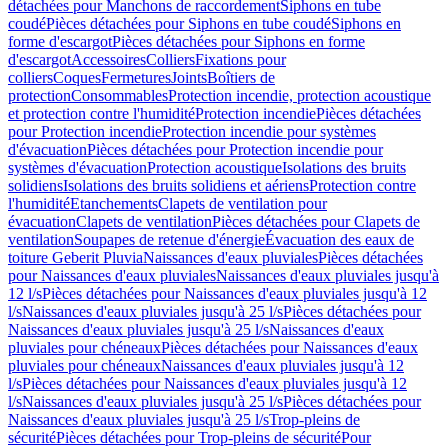
détachées pour Manchons de raccordement
Siphons en tube
coudé
Pièces détachées pour Siphons en tube coudé
Siphons en
forme d'escargot
Pièces détachées pour Siphons en forme
d'escargot
Accessoires
Colliers
Fixations pour
colliers
Coques
Fermetures
Joints
Boîtiers de
protection
Consommables
Protection incendie, protection acoustique
et protection contre l'humidité
Protection incendie
Pièces détachées
pour Protection incendie
Protection incendie pour systèmes
d'évacuation
Pièces détachées pour Protection incendie pour
systèmes d'évacuation
Protection acoustique
Isolations des bruits
solidiens
Isolations des bruits solidiens et aériens
Protection contre
l'humidité
Etanchements
Clapets de ventilation pour
évacuation
Clapets de ventilation
Pièces détachées pour Clapets de
ventilation
Soupapes de retenue d'énergie
Évacuation des eaux de
toiture Geberit Pluvia
Naissances d'eaux pluviales
Pièces détachées
pour Naissances d'eaux pluviales
Naissances d'eaux pluviales jusqu'à
12 l/s
Pièces détachées pour Naissances d'eaux pluviales jusqu'à 12
l/s
Naissances d'eaux pluviales jusqu'à 25 l/s
Pièces détachées pour
Naissances d'eaux pluviales jusqu'à 25 l/s
Naissances d'eaux
pluviales pour chéneaux
Pièces détachées pour Naissances d'eaux
pluviales pour chéneaux
Naissances d'eaux pluviales jusqu'à 12
l/s
Pièces détachées pour Naissances d'eaux pluviales jusqu'à 12
l/s
Naissances d'eaux pluviales jusqu'à 25 l/s
Pièces détachées pour
Naissances d'eaux pluviales jusqu'à 25 l/s
Trop-pleins de
sécurité
Pièces détachées pour Trop-pleins de sécurité
Pour