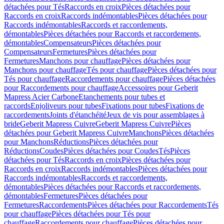
détachées pour Tés
Raccords en croix
Pièces détachées pour
Raccords en croix
Raccords indémontables
Pièces détachées pour
Raccords indémontables
Raccords et raccordements,
démontables
Pièces détachées pour Raccords et raccordements,
démontables
Compensateurs
Pièces détachées pour
Compensateurs
Fermetures
Pièces détachées pour
Fermetures
Manchons pour chauffage
Pièces détachées pour
Manchons pour chauffage
Tés pour chauffage
Pièces détachées pour
Tés pour chauffage
Raccordements pour chauffage
Pièces détachées
pour Raccordements pour chauffage
Accessoires pour Geberit
Mapress Acier Carbone
Etanchements pour tubes et
raccords
Enjoliveurs pour tubes
Fixations pour tubes
Fixations de
raccordements
Joints d'étanchéité
Jeux de vis pour assemblages à
bride
Geberit Mapress Cuivre
Geberit Mapress Cuivre
Pièces
détachées pour Geberit Mapress Cuivre
Manchons
Pièces détachées
pour Manchons
Réductions
Pièces détachées pour
Réductions
Coudes
Pièces détachées pour Coudes
Tés
Pièces
détachées pour Tés
Raccords en croix
Pièces détachées pour
Raccords en croix
Raccords indémontables
Pièces détachées pour
Raccords indémontables
Raccords et raccordements,
démontables
Pièces détachées pour Raccords et raccordements,
démontables
Fermetures
Pièces détachées pour
Fermetures
Raccordements
Pièces détachées pour Raccordements
Tés
pour chauffage
Pièces détachées pour Tés pour
chauffage
Raccordements pour chauffage
Pièces détachées pour