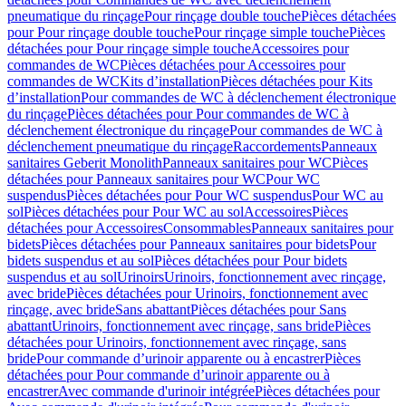
pneumatique du rinçage
Pour rinçage double touche
Pièces détachées
pour Pour rinçage double touche
Pour rinçage simple touche
Pièces
détachées pour Pour rinçage simple touche
Accessoires pour
commandes de WC
Pièces détachées pour Accessoires pour
commandes de WC
Kits d’installation
Pièces détachées pour Kits
d’installation
Pour commandes de WC à déclenchement électronique
du rinçage
Pièces détachées pour Pour commandes de WC à
déclenchement électronique du rinçage
Pour commandes de WC à
déclenchement pneumatique du rinçage
Raccordements
Panneaux
sanitaires Geberit Monolith
Panneaux sanitaires pour WC
Pièces
détachées pour Panneaux sanitaires pour WC
Pour WC
suspendus
Pièces détachées pour Pour WC suspendus
Pour WC au
sol
Pièces détachées pour Pour WC au sol
Accessoires
Pièces
détachées pour Accessoires
Consommables
Panneaux sanitaires pour
bidets
Pièces détachées pour Panneaux sanitaires pour bidets
Pour
bidets suspendus et au sol
Pièces détachées pour Pour bidets
suspendus et au sol
Urinoirs
Urinoirs, fonctionnement avec rinçage,
avec bride
Pièces détachées pour Urinoirs, fonctionnement avec
rinçage, avec bride
Sans abattant
Pièces détachées pour Sans
abattant
Urinoirs, fonctionnement avec rinçage, sans bride
Pièces
détachées pour Urinoirs, fonctionnement avec rinçage, sans
bride
Pour commande d’urinoir apparente ou à encastrer
Pièces
détachées pour Pour commande d’urinoir apparente ou à
encastrer
Avec commande d'urinoir intégrée
Pièces détachées pour