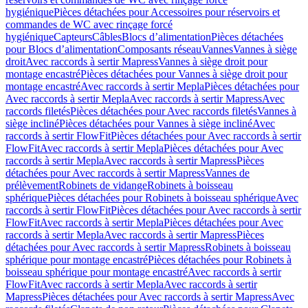
hygiénique
Pièces détachées pour Accessoires pour réservoirs et
commandes de WC avec rinçage forcé
hygiénique
Capteurs
Câbles
Blocs d’alimentation
Pièces détachées
pour Blocs d’alimentation
Composants réseau
Vannes
Vannes à siège
droit
Avec raccords à sertir Mapress
Vannes à siège droit pour
montage encastré
Pièces détachées pour Vannes à siège droit pour
montage encastré
Avec raccords à sertir Mepla
Pièces détachées pour
Avec raccords à sertir Mepla
Avec raccords à sertir Mapress
Avec
raccords filetés
Pièces détachées pour Avec raccords filetés
Vannes à
siège incliné
Pièces détachées pour Vannes à siège incliné
Avec
raccords à sertir FlowFit
Pièces détachées pour Avec raccords à sertir
FlowFit
Avec raccords à sertir Mepla
Pièces détachées pour Avec
raccords à sertir Mepla
Avec raccords à sertir Mapress
Pièces
détachées pour Avec raccords à sertir Mapress
Vannes de
prélèvement
Robinets de vidange
Robinets à boisseau
sphérique
Pièces détachées pour Robinets à boisseau sphérique
Avec
raccords à sertir FlowFit
Pièces détachées pour Avec raccords à sertir
FlowFit
Avec raccords à sertir Mepla
Pièces détachées pour Avec
raccords à sertir Mepla
Avec raccords à sertir Mapress
Pièces
détachées pour Avec raccords à sertir Mapress
Robinets à boisseau
sphérique pour montage encastré
Pièces détachées pour Robinets à
boisseau sphérique pour montage encastré
Avec raccords à sertir
FlowFit
Avec raccords à sertir Mepla
Avec raccords à sertir
Mapress
Pièces détachées pour Avec raccords à sertir Mapress
Avec