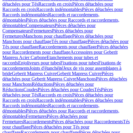
détachées pour Tés
Raccords en croix
Pièces détachées pour
Raccords en croix
Raccords indémontables
Pièces détachées pour
Raccords indémontables
Raccords et raccordements,
démontables
Pièces détachées pour Raccords et raccordements,
démontables
Compensateurs
Pièces détachées pour
Compensateurs
Fermetures
Pièces détachées pour
Fermetures
Manchons pour chauffage
Pièces détachées pour
Manchons pour chauffage
Tés pour chauffage
Pièces détachées pour
Tés pour chauffage
Raccordements pour chauffage
Pièces détachées
pour Raccordements pour chauffage
Accessoires pour Geberit
Mapress Acier Carbone
Etanchements pour tubes et
raccords
Enjoliveurs pour tubes
Fixations pour tubes
Fixations de
raccordements
Joints d'étanchéité
Jeux de vis pour assemblages à
bride
Geberit Mapress Cuivre
Geberit Mapress Cuivre
Pièces
détachées pour Geberit Mapress Cuivre
Manchons
Pièces détachées
pour Manchons
Réductions
Pièces détachées pour
Réductions
Coudes
Pièces détachées pour Coudes
Tés
Pièces
détachées pour Tés
Raccords en croix
Pièces détachées pour
Raccords en croix
Raccords indémontables
Pièces détachées pour
Raccords indémontables
Raccords et raccordements,
démontables
Pièces détachées pour Raccords et raccordements,
démontables
Fermetures
Pièces détachées pour
Fermetures
Raccordements
Pièces détachées pour Raccordements
Tés
pour chauffage
Pièces détachées pour Tés pour
chauffage
Raccordements pour chauffage
Pièces détachées pour