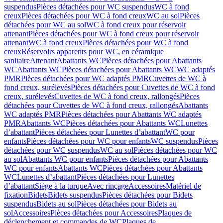
suspendus
Pièces détachées pour WC suspendus
WC à fond
creux
Pièces détachées pour WC à fond creux
WC au sol
Pièces
détachées pour WC au sol
WC à fond creux pour réservoir
attenant
Pièces détachées pour WC à fond creux pour réservoir
attenant
WC à fond creux
Pièces détachées pour WC à fond
creux
Réservoirs apparents pour WC, en céramique
sanitaire
Attenant
Abattants WC
Pièces détachées pour Abattants
WC
Abattants WC
Pièces détachées pour Abattants WC
WC adaptés
PMR
Pièces détachées pour WC adaptés PMR
Cuvettes de WC à
fond creux, surélevés
Pièces détachées pour Cuvettes de WC à fond
creux, surélevés
Cuvettes de WC à fond creux, rallongés
Pièces
détachées pour Cuvettes de WC à fond creux, rallongés
Abattants
WC adaptés PMR
Pièces détachées pour Abattants WC adaptés
PMR
Abattants WC
Pièces détachées pour Abattants WC
Lunettes
d’abattant
Pièces détachées pour Lunettes d’abattant
WC pour
enfants
Pièces détachées pour WC pour enfants
WC suspendus
Pièces
détachées pour WC suspendus
WC au sol
Pièces détachées pour WC
au sol
Abattants WC pour enfants
Pièces détachées pour Abattants
WC pour enfants
Abattants WC
Pièces détachées pour Abattants
WC
Lunettes d’abattant
Pièces détachées pour Lunettes
d’abattant
Siège à la turque
Avec rinçage
Accessoires
Matériel de
fixation
Bidets
Bidets suspendus
Pièces détachées pour Bidets
suspendus
Bidets au sol
Pièces détachées pour Bidets au
sol
Accessoires
Pièces détachées pour Accessoires
Plaques de
déclenchement et commandes de WC
Plaques de