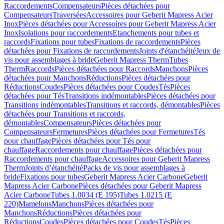
Raccordements
Compensateurs
Pièces détachées pour
Compensateurs
Traversées
Accessoires pour Geberit Mapress Acier
Inox
Pièces détachées pour Accessoires pour Geberit Mapress Acier
Inox
Isolations pour raccordements
Etanchements pour tubes et
raccords
Fixations pour tubes
Fixations de raccordements
Pièces
détachées pour Fixations de raccordements
Joints d'étanchéité
Jeux de
vis pour assemblages à bride
Geberit Mapress Therm
Tubes
Therm
Raccords
Pièces détachées pour Raccords
Manchons
Pièces
détachées pour Manchons
Réductions
Pièces détachées pour
Réductions
Coudes
Pièces détachées pour Coudes
Tés
Pièces
détachées pour Tés
Transitions indémontables
Pièces détachées pour
Transitions indémontables
Transitions et raccords, démontables
Pièces
détachées pour Transitions et raccords,
démontables
Compensateurs
Pièces détachées pour
Compensateurs
Fermetures
Pièces détachées pour Fermetures
Tés
pour chauffage
Pièces détachées pour Tés pour
chauffage
Raccordements pour chauffage
Pièces détachées pour
Raccordements pour chauffage
Accessoires pour Geberit Mapress
Therm
Joints d’étanchéité
Packs de vis pour assemblages à
bride
Fixations pour tubes
Geberit Mapress Acier Carbone
Geberit
Mapress Acier Carbone
Pièces détachées pour Geberit Mapress
Acier Carbone
Tubes 1.0034 (E 195)
Tubes 1.0215 (E
220)
Mamelons
Manchons
Pièces détachées pour
Manchons
Réductions
Pièces détachées pour
Réductions
Coudes
Pièces détachées pour Coudes
Tés
Pièces