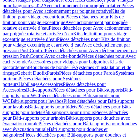
pour baignoires, d52
Avec actionnement par poignée rotative
Pièces
détachées pour Avec actionnement par poignée rotative
Kits de
finition pour vidage excentrique
Pièces détachées pour Kits de
finition pour vidage excentrique
Avec actionnement par poignée
rotative et arrivée d’eau
Pièces détachées pour Avec actionnement
par poignée rotative et arrivée d’eau
Kits de finition pour vidage
excentrique et arrivée d’eau
Pièces détachées pour Kits de finition
pour vidage excentrique et arrivée d’eau
Avec déclenchement par
pression PushControl
Pièces détachées pour Avec déclenchement par
pression PushControl
Avec cache-bonde
Pièces détachées pour Avec
cache-bonde
Accessoires pour vidages pour baignoires
Kits de
raccordement
Bouchons de bonde
Tés
Systèmes d’installation et de
rinçage
Geberit Duofix
Parois
Pièces détachées pour Parois
Systèmes
porteurs
Pièces détachées pour Systèmes
porteurs
Habillages
Accessoires
Pièces détachées pour
Accessoires
Bâti-supports
Pièces détachées pour Bâti-supports
Bâti-
supports pour WC
Pièces détachées pour Bâti-supports pour
WC
Bâti-supports pour lavabos
Pièces détachées pour Bâti-supports
pour lavabos
Bâti-supports pour bidets
Pièces détachées pour Bâti-
supports pour bidets
Bâti-supports pour urinoirs
Pièces détachées
pour Bâti-supports pour urinoirs
Bâti-supports pour douches avec
évacuation murale
Pièces détachées pour Bâti-supports pour douches
avec évacuation murale
Bâti-supports pour douches et
baignoires
Pièces détachées pour Bâti-supports pour douches et