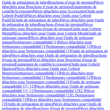
Outils de préparation de tubes
Bouchons d’essai de pression
Pièces
détachées pour Bouchons d’essai de pression
Équipements de
contrôle
Accessoires
Pièces détachées pour Accessoires
Outils pour
Geberit PushFit
Pièces détachées pour Outils pour Geberit
PushFit
Outils de préparation de tubes
Pièces détachées pour Outils
de préparation de tubes
Bouchons d'essai de pression
Pièces
détachées pour Bouchons d'essai de pression
Outils pour Geberit
Mepla
Pièces détachées pour Outils pour Geberit Mepla
Outils de
sertissage manuel
Pièces détachées pour Outils de sertissage
manuel
Sertisseuses compatibilité [1]
Pièces détachées pour
Sertisseuses compatibilité [1]
Sertisseuses compatibilité [2]
Pièces
détachées pour Sertisseuses compatibilité [2]
Outils de préparation de
tubes
Pièces détachées pour Outils de préparation de tubes
Bouchons
d'essai de pression
Pièces détachées pour Bouchons d'essai de
pression
Équipement de contrôle
Accessoires
Outils pour Geberit
Mapress
Pièces détachées pour Outils pour Geberit
Mapress
Sertisseuses compatibilité [1]
Pièces détachées pour
Sertisseuses compatibilité [1]
Sertisseuses compatibilité [2]
Pièces
détachées pour Sertisseuses compatibilité [2]
Outils de sertissage
compatibilité [1] / [2]
Pièces détachées pour Outils de sertissage
compatibilité [1] / [2]
Sertisseuses compatibilité [2XL]
Pièces
détachées pour Sertisseuses compatibilité [2XL]
Sertisseuses
compatibilité [3]
Pièces détachées pour Sertisseuses compatibilité
[3]
Outils de préparation de tubes
Pièces détachées pour Outils de
préparation de tubes
Bouchons d'essai de pression
Pièces détachées