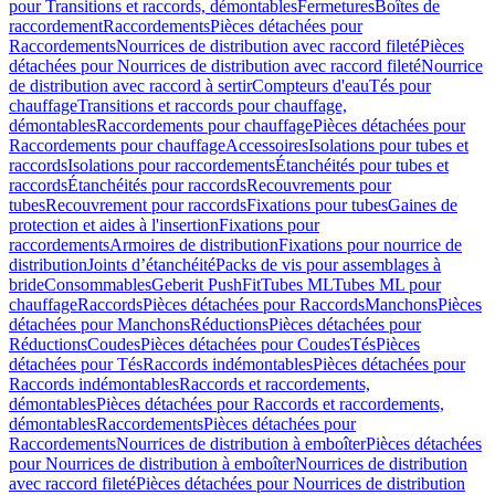
pour Transitions et raccords, démontables
Fermetures
Boîtes de
raccordement
Raccordements
Pièces détachées pour
Raccordements
Nourrices de distribution avec raccord fileté
Pièces
détachées pour Nourrices de distribution avec raccord fileté
Nourrice
de distribution avec raccord à sertir
Compteurs d'eau
Tés pour
chauffage
Transitions et raccords pour chauffage,
démontables
Raccordements pour chauffage
Pièces détachées pour
Raccordements pour chauffage
Accessoires
Isolations pour tubes et
raccords
Isolations pour raccordements
Étanchéités pour tubes et
raccords
Étanchéités pour raccords
Recouvrements pour
tubes
Recouvrement pour raccords
Fixations pour tubes
Gaines de
protection et aides à l'insertion
Fixations pour
raccordements
Armoires de distribution
Fixations pour nourrice de
distribution
Joints d’étanchéité
Packs de vis pour assemblages à
bride
Consommables
Geberit PushFit
Tubes ML
Tubes ML pour
chauffage
Raccords
Pièces détachées pour Raccords
Manchons
Pièces
détachées pour Manchons
Réductions
Pièces détachées pour
Réductions
Coudes
Pièces détachées pour Coudes
Tés
Pièces
détachées pour Tés
Raccords indémontables
Pièces détachées pour
Raccords indémontables
Raccords et raccordements,
démontables
Pièces détachées pour Raccords et raccordements,
démontables
Raccordements
Pièces détachées pour
Raccordements
Nourrices de distribution à emboîter
Pièces détachées
pour Nourrices de distribution à emboîter
Nourrices de distribution
avec raccord fileté
Pièces détachées pour Nourrices de distribution