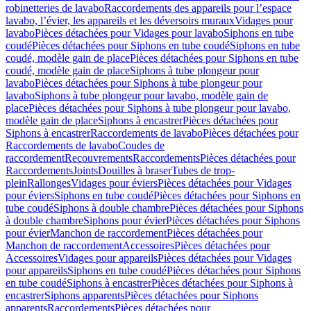
robinetteries de lavabo
Raccordements des appareils pour l’espace
lavabo, l’évier, les appareils et les déversoirs muraux
Vidages pour
lavabo
Pièces détachées pour Vidages pour lavabo
Siphons en tube
coudé
Pièces détachées pour Siphons en tube coudé
Siphons en tube
coudé, modèle gain de place
Pièces détachées pour Siphons en tube
coudé, modèle gain de place
Siphons à tube plongeur pour
lavabo
Pièces détachées pour Siphons à tube plongeur pour
lavabo
Siphons à tube plongeur pour lavabo, modèle gain de
place
Pièces détachées pour Siphons à tube plongeur pour lavabo,
modèle gain de place
Siphons à encastrer
Pièces détachées pour
Siphons à encastrer
Raccordements de lavabo
Pièces détachées pour
Raccordements de lavabo
Coudes de
raccordement
Recouvrements
Raccordements
Pièces détachées pour
Raccordements
Joints
Douilles à braser
Tubes de trop-
plein
Rallonges
Vidages pour éviers
Pièces détachées pour Vidages
pour éviers
Siphons en tube coudé
Pièces détachées pour Siphons en
tube coudé
Siphons à double chambre
Pièces détachées pour Siphons
à double chambre
Siphons pour évier
Pièces détachées pour Siphons
pour évier
Manchon de raccordement
Pièces détachées pour
Manchon de raccordement
Accessoires
Pièces détachées pour
Accessoires
Vidages pour appareils
Pièces détachées pour Vidages
pour appareils
Siphons en tube coudé
Pièces détachées pour Siphons
en tube coudé
Siphons à encastrer
Pièces détachées pour Siphons à
encastrer
Siphons apparents
Pièces détachées pour Siphons
apparents
Raccordements
Pièces détachées pour