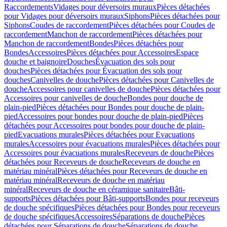
Raccordements
Vidages pour déversoirs muraux
Pièces détachées
pour Vidages pour déversoirs muraux
Siphons
Pièces détachées pour
Siphons
Coudes de raccordement
Pièces détachées pour Coudes de
raccordement
Manchon de raccordement
Pièces détachées pour
Manchon de raccordement
Bondes
Pièces détachées pour
Bondes
Accessoires
Pièces détachées pour Accessoires
Espace
douche et baignoire
Douches
Évacuation des sols pour
douches
Pièces détachées pour Évacuation des sols pour
douches
Canivelles de douche
Pièces détachées pour Canivelles de
douche
Accessoires pour canivelles de douche
Pièces détachées pour
Accessoires pour canivelles de douche
Bondes pour douche de
plain-pied
Pièces détachées pour Bondes pour douche de plain-
pied
Accessoires pour bondes pour douche de plain-pied
Pièces
détachées pour Accessoires pour bondes pour douche de plain-
pied
Evacuations murales
Pièces détachées pour Evacuations
murales
Accessoires pour évacuations murales
Pièces détachées pour
Accessoires pour évacuations murales
Receveurs de douche
Pièces
détachées pour Receveurs de douche
Receveurs de douche en
matériau minéral
Pièces détachées pour Receveurs de douche en
matériau minéral
Receveurs de douche en matériau
minéral
Receveurs de douche en céramique sanitaire
Bâti-
supports
Pièces détachées pour Bâti-supports
Bondes pour receveurs
de douche spécifiques
Pièces détachées pour Bondes pour receveurs
de douche spécifiques
Accessoires
Séparations de douche
Pièces
détachées pour Séparations de douche
Séparations de douche