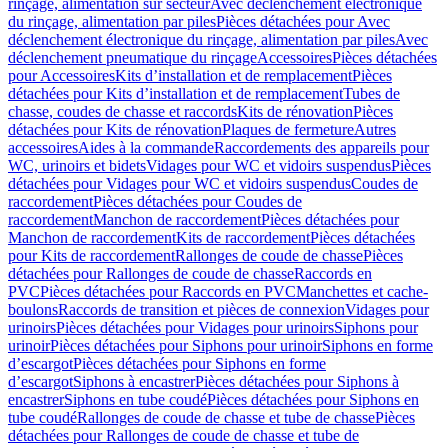
rinçage, alimentation sur secteur
Avec déclenchement électronique
du rinçage, alimentation par piles
Pièces détachées pour Avec
déclenchement électronique du rinçage, alimentation par piles
Avec
déclenchement pneumatique du rinçage
Accessoires
Pièces détachées
pour Accessoires
Kits d’installation et de remplacement
Pièces
détachées pour Kits d’installation et de remplacement
Tubes de
chasse, coudes de chasse et raccords
Kits de rénovation
Pièces
détachées pour Kits de rénovation
Plaques de fermeture
Autres
accessoires
Aides à la commande
Raccordements des appareils pour
WC, urinoirs et bidets
Vidages pour WC et vidoirs suspendus
Pièces
détachées pour Vidages pour WC et vidoirs suspendus
Coudes de
raccordement
Pièces détachées pour Coudes de
raccordement
Manchon de raccordement
Pièces détachées pour
Manchon de raccordement
Kits de raccordement
Pièces détachées
pour Kits de raccordement
Rallonges de coude de chasse
Pièces
détachées pour Rallonges de coude de chasse
Raccords en
PVC
Pièces détachées pour Raccords en PVC
Manchettes et cache-
boulons
Raccords de transition et pièces de connexion
Vidages pour
urinoirs
Pièces détachées pour Vidages pour urinoirs
Siphons pour
urinoir
Pièces détachées pour Siphons pour urinoir
Siphons en forme
d’escargot
Pièces détachées pour Siphons en forme
d’escargot
Siphons à encastrer
Pièces détachées pour Siphons à
encastrer
Siphons en tube coudé
Pièces détachées pour Siphons en
tube coudé
Rallonges de coude de chasse et tube de chasse
Pièces
détachées pour Rallonges de coude de chasse et tube de