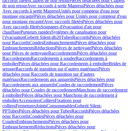
raccords filetés
Clapets de non retour
Pièces détachées pour Clapets
de non retour
Avec raccords à sertir Mapress
Pièces détachées pour
Avec raccords à sertir Mapress
Unités pour compteur d'eau pour
montage encastré
Pièces détachées pour Unités pour compteur d'eau
pour montage encastré
Avec raccords filetés
Pièces détachées pour
Avec raccords filetés
Soupapes d'évacuation d'air pour
chauffage
Purgeurs rapides
Systèmes de canalisation pour
l’évacuation
Geberit Silent-db20
Tubes
Raccords
Pièces détachées
pour Raccords
Coudes
Embranchements
Pièces détachées pour
Embranchements
Réductions
Pièces de nettoyage
Pièces détachées
pour Pièces de nettoyage
Raccordements
Pièces détachées pour
Raccordements
Raccordements à souder
Raccordements à
emboîter
Pièces détachées pour Raccordements à emboîter
Brides de
serrage
Raccords de transition sur d’autres matériaux
Pièces
détachées pour Raccords de transition sur d’autres
matériaux
Raccordements aux appareils
Pièces détachées pour
Raccordements aux appareils
Coudes de raccordement
Pièces
détachées pour Coudes de raccordement
Manchons de raccordement
à emboîter
Pièces détachées pour Manchons de raccordement à
emboîter
Accessoires
Colliers
Fixations pour
colliers
Fermetures
Joints
Consommables
Geberit Silent-
PP
Tubes
Pièces détachées pour Tubes
Raccords
Pièces détachées
pour Raccords
Coudes
Pièces détachées pour
Coudes
Embranchements
Pièces détachées pour
Embranchements
Réductions
Pièces détachées pour