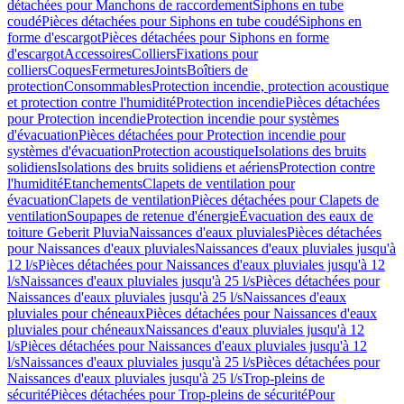
détachées pour Manchons de raccordement
Siphons en tube
coudé
Pièces détachées pour Siphons en tube coudé
Siphons en
forme d'escargot
Pièces détachées pour Siphons en forme
d'escargot
Accessoires
Colliers
Fixations pour
colliers
Coques
Fermetures
Joints
Boîtiers de
protection
Consommables
Protection incendie, protection acoustique
et protection contre l'humidité
Protection incendie
Pièces détachées
pour Protection incendie
Protection incendie pour systèmes
d'évacuation
Pièces détachées pour Protection incendie pour
systèmes d'évacuation
Protection acoustique
Isolations des bruits
solidiens
Isolations des bruits solidiens et aériens
Protection contre
l'humidité
Etanchements
Clapets de ventilation pour
évacuation
Clapets de ventilation
Pièces détachées pour Clapets de
ventilation
Soupapes de retenue d'énergie
Évacuation des eaux de
toiture Geberit Pluvia
Naissances d'eaux pluviales
Pièces détachées
pour Naissances d'eaux pluviales
Naissances d'eaux pluviales jusqu'à
12 l/s
Pièces détachées pour Naissances d'eaux pluviales jusqu'à 12
l/s
Naissances d'eaux pluviales jusqu'à 25 l/s
Pièces détachées pour
Naissances d'eaux pluviales jusqu'à 25 l/s
Naissances d'eaux
pluviales pour chéneaux
Pièces détachées pour Naissances d'eaux
pluviales pour chéneaux
Naissances d'eaux pluviales jusqu'à 12
l/s
Pièces détachées pour Naissances d'eaux pluviales jusqu'à 12
l/s
Naissances d'eaux pluviales jusqu'à 25 l/s
Pièces détachées pour
Naissances d'eaux pluviales jusqu'à 25 l/s
Trop-pleins de
sécurité
Pièces détachées pour Trop-pleins de sécurité
Pour