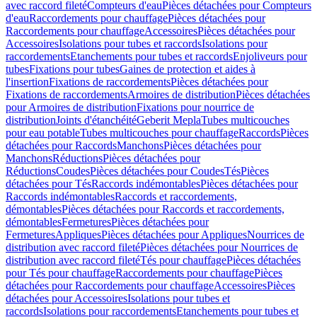
avec raccord fileté
Compteurs d'eau
Pièces détachées pour Compteurs
d'eau
Raccordements pour chauffage
Pièces détachées pour
Raccordements pour chauffage
Accessoires
Pièces détachées pour
Accessoires
Isolations pour tubes et raccords
Isolations pour
raccordements
Etanchements pour tubes et raccords
Enjoliveurs pour
tubes
Fixations pour tubes
Gaines de protection et aides à
l'insertion
Fixations de raccordements
Pièces détachées pour
Fixations de raccordements
Armoires de distribution
Pièces détachées
pour Armoires de distribution
Fixations pour nourrice de
distribution
Joints d'étanchéité
Geberit Mepla
Tubes multicouches
pour eau potable
Tubes multicouches pour chauffage
Raccords
Pièces
détachées pour Raccords
Manchons
Pièces détachées pour
Manchons
Réductions
Pièces détachées pour
Réductions
Coudes
Pièces détachées pour Coudes
Tés
Pièces
détachées pour Tés
Raccords indémontables
Pièces détachées pour
Raccords indémontables
Raccords et raccordements,
démontables
Pièces détachées pour Raccords et raccordements,
démontables
Fermetures
Pièces détachées pour
Fermetures
Appliques
Pièces détachées pour Appliques
Nourrices de
distribution avec raccord fileté
Pièces détachées pour Nourrices de
distribution avec raccord fileté
Tés pour chauffage
Pièces détachées
pour Tés pour chauffage
Raccordements pour chauffage
Pièces
détachées pour Raccordements pour chauffage
Accessoires
Pièces
détachées pour Accessoires
Isolations pour tubes et
raccords
Isolations pour raccordements
Etanchements pour tubes et