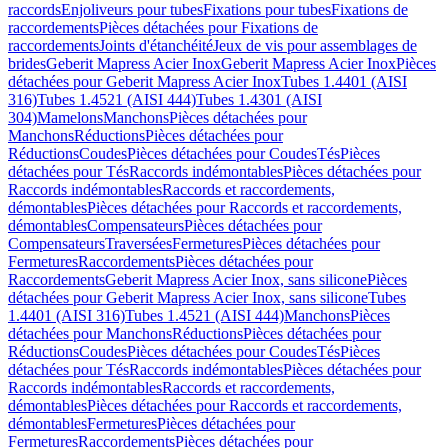
raccords
Enjoliveurs pour tubes
Fixations pour tubes
Fixations de
raccordements
Pièces détachées pour Fixations de
raccordements
Joints d'étanchéité
Jeux de vis pour assemblages de
brides
Geberit Mapress Acier Inox
Geberit Mapress Acier Inox
Pièces
détachées pour Geberit Mapress Acier Inox
Tubes 1.4401 (AISI
316)
Tubes 1.4521 (AISI 444)
Tubes 1.4301 (AISI
304)
Mamelons
Manchons
Pièces détachées pour
Manchons
Réductions
Pièces détachées pour
Réductions
Coudes
Pièces détachées pour Coudes
Tés
Pièces
détachées pour Tés
Raccords indémontables
Pièces détachées pour
Raccords indémontables
Raccords et raccordements,
démontables
Pièces détachées pour Raccords et raccordements,
démontables
Compensateurs
Pièces détachées pour
Compensateurs
Traversées
Fermetures
Pièces détachées pour
Fermetures
Raccordements
Pièces détachées pour
Raccordements
Geberit Mapress Acier Inox, sans silicone
Pièces
détachées pour Geberit Mapress Acier Inox, sans silicone
Tubes
1.4401 (AISI 316)
Tubes 1.4521 (AISI 444)
Manchons
Pièces
détachées pour Manchons
Réductions
Pièces détachées pour
Réductions
Coudes
Pièces détachées pour Coudes
Tés
Pièces
détachées pour Tés
Raccords indémontables
Pièces détachées pour
Raccords indémontables
Raccords et raccordements,
démontables
Pièces détachées pour Raccords et raccordements,
démontables
Fermetures
Pièces détachées pour
Fermetures
Raccordements
Pièces détachées pour