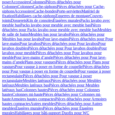
poser
Accessoires
Colonnes
Pièces détachées pour
Colonnes
Colonnes
Cache-siphons
Pièces détachées pour Cache-
siphons
Accessoires
Cache-bondes
Porte-serviettes
Matériel de
fixation
Habillages cache-siphons
Equerres de montage
Couvre-
joints
Dosserets
Kits de consoles
Étagères murales
Packs lavabo avec
meuble bas
Packs lavabo pour meuble avec meuble bas
Pièces
détachées pour Packs lavabo pour meuble avec meuble bas
Meubles
de salle de bains
Meubles bas pour lavabo
Pièces détachées pour
Meubles bas pour lavabo
Pour lave-mains
Pièces détachées pour Pour
lave-mains
Pour lavabos
Pièces détachées pour Pour lavabos
Pour
lavabos doubles
Pièces détachées pour Pour lavabos doubles
Pour
lavabos pour meuble
Pièces détachées pour Pour lavabos pour
meuble
Pour lave-mains d’angle
Pièces détachées pour Pour lave-
mains d’angle
Plans pour vasques
Pièces détachées pour Plans pour
vasques
Pour vasque à poser en forme de coupelle
Pièces détachées
pour Pour vasque à poser en forme de coupelle
Pour vasque à poser
rectangulaire
Pièces détachées pour Pour vasque à poser
rectangulaire
Meubles latéraux
Pièces détachées pour Meubles
latéraux
Meubles latéraux bas
Pièces détachées pour Meubles
latéraux bas
Colonnes hautes
Pièces détachées pour Colonnes
hautes
Colonnes mi-haute
Pièces détachées pour Colonnes mi-
haute
Armoires hautes compactes
Pièces détachées pour Armoires
hautes compactes
Autres meubles
Pièces détachées pour Autres
meubles
Étagères murales
Pièces détachées pour Étagères
murales
Habillages pour bâti-support Duofix pour WC