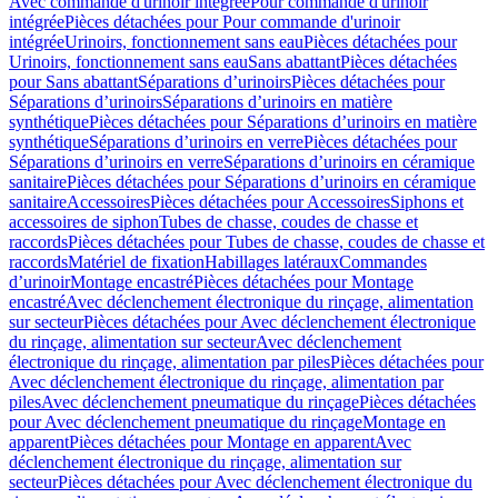
Avec commande d'urinoir intégrée
Pour commande d'urinoir
intégrée
Pièces détachées pour Pour commande d'urinoir
intégrée
Urinoirs, fonctionnement sans eau
Pièces détachées pour
Urinoirs, fonctionnement sans eau
Sans abattant
Pièces détachées
pour Sans abattant
Séparations d’urinoirs
Pièces détachées pour
Séparations d’urinoirs
Séparations d’urinoirs en matière
synthétique
Pièces détachées pour Séparations d’urinoirs en matière
synthétique
Séparations d’urinoirs en verre
Pièces détachées pour
Séparations d’urinoirs en verre
Séparations d’urinoirs en céramique
sanitaire
Pièces détachées pour Séparations d’urinoirs en céramique
sanitaire
Accessoires
Pièces détachées pour Accessoires
Siphons et
accessoires de siphon
Tubes de chasse, coudes de chasse et
raccords
Pièces détachées pour Tubes de chasse, coudes de chasse et
raccords
Matériel de fixation
Habillages latéraux
Commandes
dʼurinoir
Montage encastré
Pièces détachées pour Montage
encastré
Avec déclenchement électronique du rinçage, alimentation
sur secteur
Pièces détachées pour Avec déclenchement électronique
du rinçage, alimentation sur secteur
Avec déclenchement
électronique du rinçage, alimentation par piles
Pièces détachées pour
Avec déclenchement électronique du rinçage, alimentation par
piles
Avec déclenchement pneumatique du rinçage
Pièces détachées
pour Avec déclenchement pneumatique du rinçage
Montage en
apparent
Pièces détachées pour Montage en apparent
Avec
déclenchement électronique du rinçage, alimentation sur
secteur
Pièces détachées pour Avec déclenchement électronique du