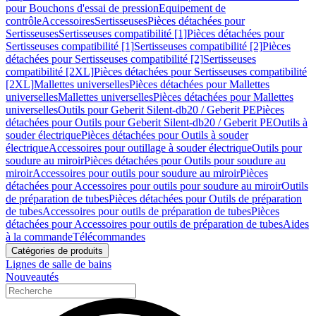
pour Bouchons d'essai de pression
Equipement de
contrôle
Accessoires
Sertisseuses
Pièces détachées pour
Sertisseuses
Sertisseuses compatibilité [1]
Pièces détachées pour
Sertisseuses compatibilité [1]
Sertisseuses compatibilité [2]
Pièces
détachées pour Sertisseuses compatibilité [2]
Sertisseuses
compatibilité [2XL]
Pièces détachées pour Sertisseuses compatibilité
[2XL]
Mallettes universelles
Pièces détachées pour Mallettes
universelles
Mallettes universelles
Pièces détachées pour Mallettes
universelles
Outils pour Geberit Silent-db20 / Geberit PE
Pièces
détachées pour Outils pour Geberit Silent-db20 / Geberit PE
Outils à
souder électrique
Pièces détachées pour Outils à souder
électrique
Accessoires pour outillage à souder électrique
Outils pour
soudure au miroir
Pièces détachées pour Outils pour soudure au
miroir
Accessoires pour outils pour soudure au miroir
Pièces
détachées pour Accessoires pour outils pour soudure au miroir
Outils
de préparation de tubes
Pièces détachées pour Outils de préparation
de tubes
Accessoires pour outils de préparation de tubes
Pièces
détachées pour Accessoires pour outils de préparation de tubes
Aides
à la commande
Télécommandes
Catégories de produits
Lignes de salle de bains
Nouveautés