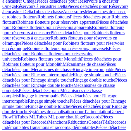
à encastrer Omega
Pièces détachées pour Réservoirs à encastrer
Omega
Réservoirs à encastrer Delta
Pièces détachées pour Réservoirs
à encastrer Delta
Tubes de chasse
Accessoires
Mécanismes de chasse
et robinets flotteurs
Robinets flotteurs
Pièces détachées pour Robinets
flotteurs
Robinets flotteurs pour réservoirs apparents
Pièces détachées
pour Robinets flotteurs pour réservoirs apparents
Robinets flotteurs
pour réservoirs à encastrer
Pièces détachées pour Robinets flotteurs
pour réservoirs à encastrer
Robinets flotteurs pour réservoirs en
céramique
Pièces détachées pour Robinets flotteurs pour réservoirs
en céramique
Robinets flotteurs pour réservoirs, universels
Pièces
détachées pour Robinets flotteurs pour réservoirs,
universels
Robinets flotteurs pour Monolith
Pièces détachées pour
Robinets flotteurs pour Monolith
Mécanismes de chasse
Pièces
détachées pour Mécanismes de chasse
Rinçage interrompable
Pièces
détachées pour Rinçage interrompable
Rinçage simple touche
Pièces
détachées pour Rinçage simple touche
Rinçage double touche
Pièces
détachées pour Rinçage double touche
Mécanismes de chasse
complets
Pièces détachées pour Mécanismes de chasse
complets
Rinçage interrompable
Pièces détachées pour Rinçage
interrompable
Rinçage simple touche
Pièces détachées pour Rinçage
simple touche
Rinçage double touche
Pièces détachées pour Rinçage
double touche
Systèmes de canalisation pour l’alimentation
Geberit
FlowFit
Tubes ML
Tubes ML pour chauffage
Raccords
Pièces
détachées pour Raccords
Manchons
Réductions
Coudes
Tés
Raccords
indémontables
Transitions et raccords, démontables
Pièces détachées