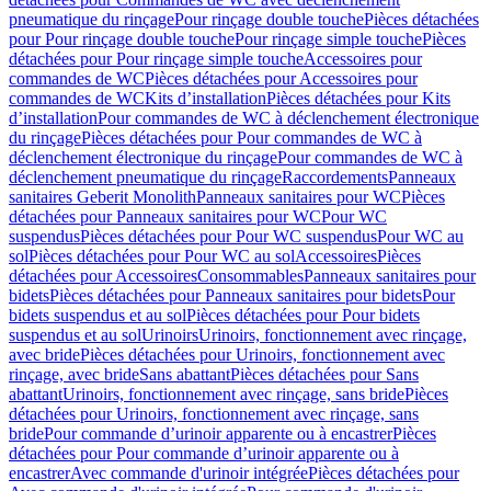
pneumatique du rinçage
Pour rinçage double touche
Pièces détachées
pour Pour rinçage double touche
Pour rinçage simple touche
Pièces
détachées pour Pour rinçage simple touche
Accessoires pour
commandes de WC
Pièces détachées pour Accessoires pour
commandes de WC
Kits d’installation
Pièces détachées pour Kits
d’installation
Pour commandes de WC à déclenchement électronique
du rinçage
Pièces détachées pour Pour commandes de WC à
déclenchement électronique du rinçage
Pour commandes de WC à
déclenchement pneumatique du rinçage
Raccordements
Panneaux
sanitaires Geberit Monolith
Panneaux sanitaires pour WC
Pièces
détachées pour Panneaux sanitaires pour WC
Pour WC
suspendus
Pièces détachées pour Pour WC suspendus
Pour WC au
sol
Pièces détachées pour Pour WC au sol
Accessoires
Pièces
détachées pour Accessoires
Consommables
Panneaux sanitaires pour
bidets
Pièces détachées pour Panneaux sanitaires pour bidets
Pour
bidets suspendus et au sol
Pièces détachées pour Pour bidets
suspendus et au sol
Urinoirs
Urinoirs, fonctionnement avec rinçage,
avec bride
Pièces détachées pour Urinoirs, fonctionnement avec
rinçage, avec bride
Sans abattant
Pièces détachées pour Sans
abattant
Urinoirs, fonctionnement avec rinçage, sans bride
Pièces
détachées pour Urinoirs, fonctionnement avec rinçage, sans
bride
Pour commande d’urinoir apparente ou à encastrer
Pièces
détachées pour Pour commande d’urinoir apparente ou à
encastrer
Avec commande d'urinoir intégrée
Pièces détachées pour