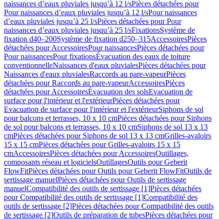
naissances d’eaux pluviales jusqu’à 12 l/s
Pièces détachées pour
Pour naissances d’eaux pluviales jusqu’à 12 l/s
Pour naissances
d’eaux pluviales jusqu’à 25 l/s
Pièces détachées pour Pour
naissances d’eaux pluviales jusqu’à 25 l/s
Fixations
Système de
fixation d40–200
Système de fixation d250–315
Accessoires
Pièces
détachées pour Accessoires
Pour naissances
Pièces détachées pour
Pour naissances
Pour fixations
Évacuation des eaux de toiture
conventionnelle
Naissances d'eaux pluviales
Pièces détachées pour
Naissances d'eaux pluviales
Raccords au pare-vapeur
Pièces
détachées pour Raccords au pare-vapeur
Accessoires
Pièces
détachées pour Accessoires
Évacuation des sols
Evacuation de
surface pour l'intérieur et l'extérieur
Pièces détachées pour
Evacuation de surface pour l'intérieur et l'extérieur
Siphons de sol
pour balcons et terrasses, 10 x 10 cm
Pièces détachées pour Siphons
de sol pour balcons et terrasses, 10 x 10 cm
Siphons de sol 13 x 13
cm
Pièces détachées pour Siphons de sol 13 x 13 cm
Grilles-avaloirs
15 x 15 cm
Pièces détachées pour Grilles-avaloirs 15 x 15
cm
Accessoires
Pièces détachées pour Accessoires
Outillages,
composants réseau et logiciels
Outillages
Outils pour Geberit
FlowFit
Pièces détachées pour Outils pour Geberit FlowFit
Outils de
sertissage manuel
Pièces détachées pour Outils de sertissage
manuel
Compatibilité des outils de sertissage [1]
Pièces détachées
pour Compatibilité des outils de sertissage [1]
Compatibilité des
outils de sertissage [2]
Pièces détachées pour Compatibilité des outils
de sertissage [2]
Outils de préparation de tubes
Pièces détachées pour