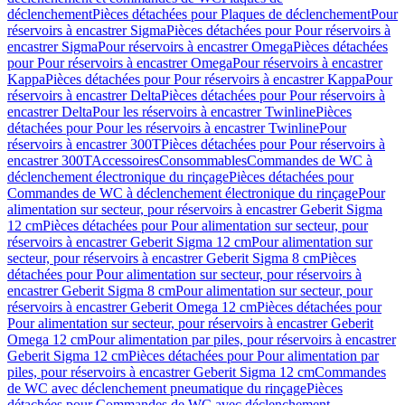
déclenchement
Pièces détachées pour Plaques de déclenchement
Pour
réservoirs à encastrer Sigma
Pièces détachées pour Pour réservoirs à
encastrer Sigma
Pour réservoirs à encastrer Omega
Pièces détachées
pour Pour réservoirs à encastrer Omega
Pour réservoirs à encastrer
Kappa
Pièces détachées pour Pour réservoirs à encastrer Kappa
Pour
réservoirs à encastrer Delta
Pièces détachées pour Pour réservoirs à
encastrer Delta
Pour les réservoirs à encastrer Twinline
Pièces
détachées pour Pour les réservoirs à encastrer Twinline
Pour
réservoirs à encastrer 300T
Pièces détachées pour Pour réservoirs à
encastrer 300T
Accessoires
Consommables
Commandes de WC à
déclenchement électronique du rinçage
Pièces détachées pour
Commandes de WC à déclenchement électronique du rinçage
Pour
alimentation sur secteur, pour réservoirs à encastrer Geberit Sigma
12 cm
Pièces détachées pour Pour alimentation sur secteur, pour
réservoirs à encastrer Geberit Sigma 12 cm
Pour alimentation sur
secteur, pour réservoirs à encastrer Geberit Sigma 8 cm
Pièces
détachées pour Pour alimentation sur secteur, pour réservoirs à
encastrer Geberit Sigma 8 cm
Pour alimentation sur secteur, pour
réservoirs à encastrer Geberit Omega 12 cm
Pièces détachées pour
Pour alimentation sur secteur, pour réservoirs à encastrer Geberit
Omega 12 cm
Pour alimentation par piles, pour réservoirs à encastrer
Geberit Sigma 12 cm
Pièces détachées pour Pour alimentation par
piles, pour réservoirs à encastrer Geberit Sigma 12 cm
Commandes
de WC avec déclenchement pneumatique du rinçage
Pièces
détachées pour Commandes de WC avec déclenchement