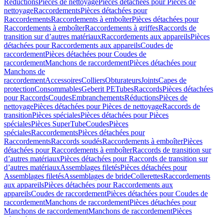
Réductions
Pièces de nettoyage
Pièces détachées pour Pièces de
nettoyage
Raccordements
Pièces détachées pour
Raccordements
Raccordements à emboîter
Pièces détachées pour
Raccordements à emboîter
Raccordements à griffes
Raccords de
transition sur d’autres matériaux
Raccordements aux appareils
Pièces
détachées pour Raccordements aux appareils
Coudes de
raccordement
Pièces détachées pour Coudes de
raccordement
Manchons de raccordement
Pièces détachées pour
Manchons de
raccordement
Accessoires
Colliers
Obturateurs
Joints
Capes de
protection
Consommables
Geberit PE
Tubes
Raccords
Pièces détachées
pour Raccords
Coudes
Embranchements
Réductions
Pièces de
nettoyage
Pièces détachées pour Pièces de nettoyage
Raccords de
transition
Pièces spéciales
Pièces détachées pour Pièces
spéciales
Pièces SuperTube
Coudes
Pièces
spéciales
Raccordements
Pièces détachées pour
Raccordements
Raccords soudés
Raccordements à emboîter
Pièces
détachées pour Raccordements à emboîter
Raccords de transition sur
d’autres matériaux
Pièces détachées pour Raccords de transition sur
d’autres matériaux
Assemblages filetés
Pièces détachées pour
Assemblages filetés
Assemblages de bride
Collerettes
Raccordements
aux appareils
Pièces détachées pour Raccordements aux
appareils
Coudes de raccordement
Pièces détachées pour Coudes de
raccordement
Manchons de raccordement
Pièces détachées pour
Manchons de raccordement
Manchons de raccordement
Pièces