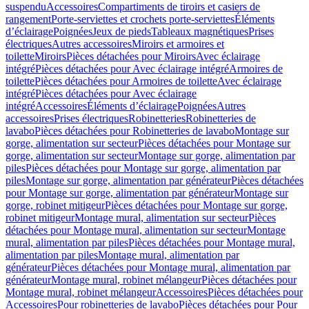
suspendu
Accessoires
Compartiments de tiroirs et casiers de
rangement
Porte-serviettes et crochets porte-serviettes
Éléments
d’éclairage
Poignées
Jeux de pieds
Tableaux magnétiques
Prises
électriques
Autres accessoires
Miroirs et armoires et
toilette
Miroirs
Pièces détachées pour Miroirs
Avec éclairage
intégré
Pièces détachées pour Avec éclairage intégré
Armoires de
toilette
Pièces détachées pour Armoires de toilette
Avec éclairage
intégré
Pièces détachées pour Avec éclairage
intégré
Accessoires
Éléments d’éclairage
Poignées
Autres
accessoires
Prises électriques
Robinetteries
Robinetteries de
lavabo
Pièces détachées pour Robinetteries de lavabo
Montage sur
gorge, alimentation sur secteur
Pièces détachées pour Montage sur
gorge, alimentation sur secteur
Montage sur gorge, alimentation par
piles
Pièces détachées pour Montage sur gorge, alimentation par
piles
Montage sur gorge, alimentation par générateur
Pièces détachées
pour Montage sur gorge, alimentation par générateur
Montage sur
gorge, robinet mitigeur
Pièces détachées pour Montage sur gorge,
robinet mitigeur
Montage mural, alimentation sur secteur
Pièces
détachées pour Montage mural, alimentation sur secteur
Montage
mural, alimentation par piles
Pièces détachées pour Montage mural,
alimentation par piles
Montage mural, alimentation par
générateur
Pièces détachées pour Montage mural, alimentation par
générateur
Montage mural, robinet mélangeur
Pièces détachées pour
Montage mural, robinet mélangeur
Accessoires
Pièces détachées pour
Accessoires
Pour robinetteries de lavabo
Pièces détachées pour Pour