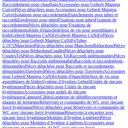
Raccordements pour chauffage
Accessoires pour Geberit Mapress
Cuivre
Pièces détachées pour Accessoires pour Geberit Mapress
Cuivre
Isolations pour raccordements
Etanchements pour tubes et
raccords
Enjoliveurs pour tubes
Fixations pour tubes
Fixations de
raccordements
Pièces détachées pour Fixations de
raccordements
Joints d'étanchéité
Jeux de vis pour assemblages à
bride
Geberit Mapress CuNiFe
Geberit Mapress CuNiFe
Pièces
détachées pour Geberit Mapress CuNiFe
Tubes
2.1972
Manchons
Pièces détachées pour Manchons
Réductions
Pièces
détachées pour Réductions
Coudes
Pièces détachées pour
Coudes
Tés
Pièces détachées pour Tés
Raccords indémontables
Pièces
détachées pour Raccords indémontables
Raccords et raccordements,
démontables
Pièces détachées pour Raccords et raccordements,
démontables
Traversées
Pièces détachées pour Traversées
Accessoires
pour Geberit Mapress CuNiFe
Joints d'étanchéité
Jeux de vis pour
assemblages de brides
Système d’hygiène Geberit
Unités de rinçage
hygiéniques
Pièces détachées pour Unités de rinçage
hygiéniques
Accessoires pour unités de rinçage
hygiéniques
Capteurs
Câbles
Limiteurs de débit
Recouvrements et
plaques de fermeture
Réservoirs et commandes de WC avec rinçage
forcé hygiénique
Pièces détachées pour Réservoirs et commandes de
WC avec rinçage forcé hygiénique
Réservoirs à encastrer avec
rinçage forcé hygiénique
Modules d’hygiène à intégrer
Pièces
détachées pour Modules d’hygiène à intégrer
Accessoires pour
réservoirs et commandes de WC avec rinçage forcé