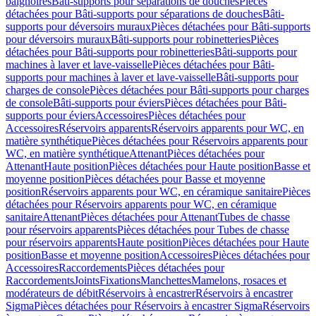
baignoires
Bâti-supports pour séparations de douches
Pièces
détachées pour Bâti-supports pour séparations de douches
Bâti-
supports pour déversoirs muraux
Pièces détachées pour Bâti-supports
pour déversoirs muraux
Bâti-supports pour robinetteries
Pièces
détachées pour Bâti-supports pour robinetteries
Bâti-supports pour
machines à laver et lave-vaisselle
Pièces détachées pour Bâti-
supports pour machines à laver et lave-vaisselle
Bâti-supports pour
charges de console
Pièces détachées pour Bâti-supports pour charges
de console
Bâti-supports pour éviers
Pièces détachées pour Bâti-
supports pour éviers
Accessoires
Pièces détachées pour
Accessoires
Réservoirs apparents
Réservoirs apparents pour WC, en
matière synthétique
Pièces détachées pour Réservoirs apparents pour
WC, en matière synthétique
Attenant
Pièces détachées pour
Attenant
Haute position
Pièces détachées pour Haute position
Basse et
moyenne position
Pièces détachées pour Basse et moyenne
position
Réservoirs apparents pour WC, en céramique sanitaire
Pièces
détachées pour Réservoirs apparents pour WC, en céramique
sanitaire
Attenant
Pièces détachées pour Attenant
Tubes de chasse
pour réservoirs apparents
Pièces détachées pour Tubes de chasse
pour réservoirs apparents
Haute position
Pièces détachées pour Haute
position
Basse et moyenne position
Accessoires
Pièces détachées pour
Accessoires
Raccordements
Pièces détachées pour
Raccordements
Joints
Fixations
Manchettes
Mamelons, rosaces et
modérateurs de débit
Réservoirs à encastrer
Réservoirs à encastrer
Sigma
Pièces détachées pour Réservoirs à encastrer Sigma
Réservoirs