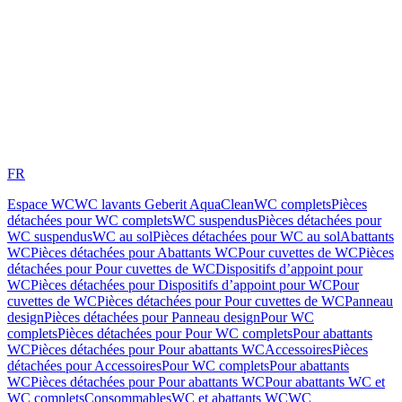
FR
Espace WC
WC lavants Geberit AquaClean
WC complets
Pièces
détachées pour WC complets
WC suspendus
Pièces détachées pour
WC suspendus
WC au sol
Pièces détachées pour WC au sol
Abattants
WC
Pièces détachées pour Abattants WC
Pour cuvettes de WC
Pièces
détachées pour Pour cuvettes de WC
Dispositifs d’appoint pour
WC
Pièces détachées pour Dispositifs d’appoint pour WC
Pour
cuvettes de WC
Pièces détachées pour Pour cuvettes de WC
Panneau
design
Pièces détachées pour Panneau design
Pour WC
complets
Pièces détachées pour Pour WC complets
Pour abattants
WC
Pièces détachées pour Pour abattants WC
Accessoires
Pièces
détachées pour Accessoires
Pour WC complets
Pour abattants
WC
Pièces détachées pour Pour abattants WC
Pour abattants WC et
WC complets
Consommables
WC et abattants WC
WC