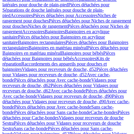
latérales pour douche de plain-pied
Pièces détachées pour
Séparations de douche latérales pour douche de plain-
pied
Accessoires
Pièces détachées pour Accessoires
Niches de
rangement pour douches
Pièces détachées pour Niches de rangement
pour douches
Niches de rangement
Pièces détachées pour Niches de
rangement
Accessoires
Baignoires
Baignoires en acrylique
sanitaire
Pièces détachées pour Baignoires en acrylique
sanitaire
Baignoires rectangulaires
Pièces détachées pour Baignoires
rectangulaires
Baignoires en matériau minéral
Pièces détachées pour
Baignoires en matériau minéral
Baignoires pour bébés
Pièces
détachées pour Baignoires pour bébés
Accessoires
Kits de
réparation
Raccordements des appareils pour douches et
baignoires
Vidages pour receveurs de douche, d52
Pièces détachées
pour Vidages pour receveurs de douche, d52
Avec cache-
bonde
Pièces détachées pour Avec cache-bonde
Vidages pour
receveurs de douche, d62
Pièces détachées pour Vidages pour
receveurs de douche, d62
Avec cache-bonde
Pièces détachées pour
Avec cache-bonde
Vidages pour receveurs de douche, d90
Pièces
détachées pour Vidages pour receveurs de douche, d90
Avec cache-
bonde
Pièces détachées pour Avec cache-bonde
Sans cache-
bonde
Pièces détachées pour Sans cache-bonde
Cache-bondes
Pièces
détachées pour Cache-bondes
Vidages pour receveurs de douche
Sestra
Pièces détachées pour Vidages pour receveurs de douche
Sestra
Sans cache-bonde
Pièces détachées pour Sans cache-
bonde
Vidages pour baignoires, d52
Pièces détachées pour Vidages