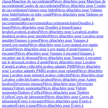
chasse
Manchon de raccordement
Pièces détachées pour Manchon de
raccordement
Coudes de raccordement
Pièces détachées pour Coudes
de raccordement
Vidages pour bidet
Pièces détachées pour Vidages
pour bidet
Siphons en tube coudé
Pièces détachées pour Siphons en
tube coudé
Coudes de
raccordement
Recouvrements
Raccordements
Joints
Douilles à
braser
Pièces détachées pour Douilles à braser
Espace
lavabo
Lavabos
Lavabos
Pièces détachées pour Lavabos
Lavabos
doubles
Lavabos pour meubles
Pièces détachées pour Lavabos pour
meubles
Vasques à poser
Pièces détachées pour Vasques à
poser
Lave-mains
Pièces détachées pour Lave-mains
Lave-mains
d’angle
Pièces détachées pour Lave-mains d’angle
Vasques à
encastrer
Pièces détachées pour Vasques à encastrer
Vasques à
encastrer par le dessous
Pièces détachées pour Vasques à encastrer
par le dessous
Lavabos d’angle
Pièces détachées pour Lavabos
d’angle
Lavabos collectifs
Lavabos adaptés PMR
Pièces détachées
pour Lavabos adaptés PMR
Lavabos pour enfants
Pièces détachées
pour Lavabos pour enfants
Lavabos collectifs
Pièces détachées pour
Lavabos collectifs
Autres lavabos
Pièces détachées pour Autres
lavabos
Déversoirs muraux
Pièces détachées pour Déversoirs
muraux
Vidoirs suspendus
Pièces détachées pour Vidoirs
suspendus
Timbres dʼoffice
Pièces détachées pour Timbres
dʼoffice
Cuves de laboratoire
Pièces détachées pour Cuves de
laboratoire
Éviers à encastrer
Pièces détachées pour Éviers à
encastrer
Éviers à poser
Pièces détachées pour Éviers à