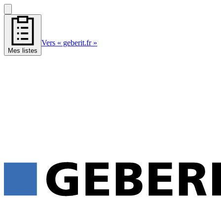
Vers « geberit.fr »
Mes listes