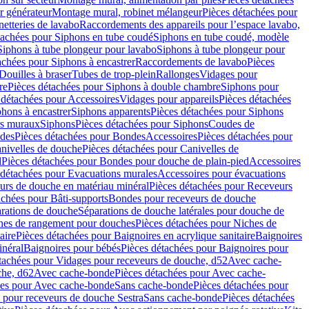
r générateur
Montage mural, robinet mélangeur
Pièces détachées pour
netteries de lavabo
Raccordements des appareils pour l’espace lavabo,
tachées pour Siphons en tube coudé
Siphons en tube coudé, modèle
Siphons à tube plongeur pour lavabo
Siphons à tube plongeur pour
achées pour Siphons à encastrer
Raccordements de lavabo
Pièces
Douilles à braser
Tubes de trop-plein
Rallonges
Vidages pour
re
Pièces détachées pour Siphons à double chambre
Siphons pour
 détachées pour Accessoires
Vidages pour appareils
Pièces détachées
hons à encastrer
Siphons apparents
Pièces détachées pour Siphons
rs muraux
Siphons
Pièces détachées pour Siphons
Coudes de
des
Pièces détachées pour Bondes
Accessoires
Pièces détachées pour
nivelles de douche
Pièces détachées pour Canivelles de
d
Pièces détachées pour Bondes pour douche de plain-pied
Accessoires
 détachées pour Evacuations murales
Accessoires pour évacuations
urs de douche en matériau minéral
Pièces détachées pour Receveurs
achées pour Bâti-supports
Bondes pour receveurs de douche
arations de douche
Séparations de douche latérales pour douche de
hes de rangement pour douches
Pièces détachées pour Niches de
aire
Pièces détachées pour Baignoires en acrylique sanitaire
Baignoires
inéral
Baignoires pour bébés
Pièces détachées pour Baignoires pour
tachées pour Vidages pour receveurs de douche, d52
Avec cache-
che, d62
Avec cache-bonde
Pièces détachées pour Avec cache-
ées pour Avec cache-bonde
Sans cache-bonde
Pièces détachées pour
 pour receveurs de douche Sestra
Sans cache-bonde
Pièces détachées