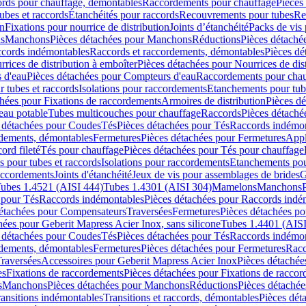
cords pour chauffage, démontables
Raccordements pour chauffage
Pièces
ubes et raccords
Étanchéités pour raccords
Recouvrements pour tubes
Re
on
Fixations pour nourrice de distribution
Joints d’étanchéité
Packs de vis
ds
Manchons
Pièces détachées pour Manchons
Réductions
Pièces détaché
ccords indémontables
Raccords et raccordements, démontables
Pièces dé
rrices de distribution à emboîter
Pièces détachées pour Nourrices de dis
 d'eau
Pièces détachées pour Compteurs d'eau
Raccordements pour chau
r tubes et raccords
Isolations pour raccordements
Etanchements pour tube
chées pour Fixations de raccordements
Armoires de distribution
Pièces dé
eau potable
Tubes multicouches pour chauffage
Raccords
Pièces détaché
 détachées pour Coudes
Tés
Pièces détachées pour Tés
Raccords indémon
rdements, démontables
Fermetures
Pièces détachées pour Fermetures
Appl
ord fileté
Tés pour chauffage
Pièces détachées pour Tés pour chauffage
ns pour tubes et raccords
Isolations pour raccordements
Etanchements pour
raccordements
Joints d'étanchéité
Jeux de vis pour assemblages de brides
G
ubes 1.4521 (AISI 444)
Tubes 1.4301 (AISI 304)
Mamelons
Manchons
 pour Tés
Raccords indémontables
Pièces détachées pour Raccords indé
détachées pour Compensateurs
Traversées
Fermetures
Pièces détachées po
hées pour Geberit Mapress Acier Inox, sans silicone
Tubes 1.4401 (AISI
 détachées pour Coudes
Tés
Pièces détachées pour Tés
Raccords indémon
rdements, démontables
Fermetures
Pièces détachées pour Fermetures
Racc
raversées
Accessoires pour Geberit Mapress Acier Inox
Pièces détachée
es
Fixations de raccordements
Pièces détachées pour Fixations de racco
s
Manchons
Pièces détachées pour Manchons
Réductions
Pièces détachée
ransitions indémontables
Transitions et raccords, démontables
Pièces dét