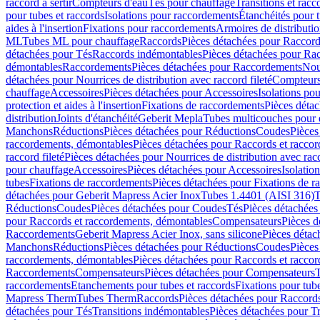
raccord à sertir
Compteurs d'eau
Tés pour chauffage
Transitions et rac
pour tubes et raccords
Isolations pour raccordements
Étanchéités pour t
aides à l'insertion
Fixations pour raccordements
Armoires de distributi
ML
Tubes ML pour chauffage
Raccords
Pièces détachées pour Raccor
détachées pour Tés
Raccords indémontables
Pièces détachées pour Ra
démontables
Raccordements
Pièces détachées pour Raccordements
Nou
détachées pour Nourrices de distribution avec raccord fileté
Compteurs
chauffage
Accessoires
Pièces détachées pour Accessoires
Isolations pou
protection et aides à l'insertion
Fixations de raccordements
Pièces déta
distribution
Joints d'étanchéité
Geberit Mepla
Tubes multicouches pour 
Manchons
Réductions
Pièces détachées pour Réductions
Coudes
Pièces
raccordements, démontables
Pièces détachées pour Raccords et racco
raccord fileté
Pièces détachées pour Nourrices de distribution avec racc
pour chauffage
Accessoires
Pièces détachées pour Accessoires
Isolatio
tubes
Fixations de raccordements
Pièces détachées pour Fixations de 
détachées pour Geberit Mapress Acier Inox
Tubes 1.4401 (AISI 316)
T
Réductions
Coudes
Pièces détachées pour Coudes
Tés
Pièces détachées
pour Raccords et raccordements, démontables
Compensateurs
Pièces 
Raccordements
Geberit Mapress Acier Inox, sans silicone
Pièces détac
Manchons
Réductions
Pièces détachées pour Réductions
Coudes
Pièces
raccordements, démontables
Pièces détachées pour Raccords et racco
Raccordements
Compensateurs
Pièces détachées pour Compensateurs
T
raccordements
Etanchements pour tubes et raccords
Fixations pour tub
Mapress Therm
Tubes Therm
Raccords
Pièces détachées pour Raccord
détachées pour Tés
Transitions indémontables
Pièces détachées pour T