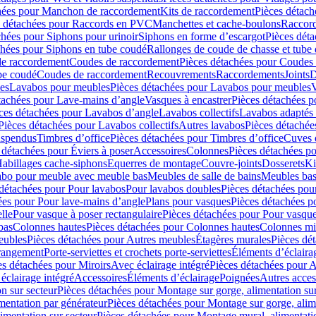
hées pour Manchon de raccordement
Kits de raccordement
Pièces détach
s détachées pour Raccords en PVC
Manchettes et cache-boulons
Raccord
chées pour Siphons pour urinoir
Siphons en forme d’escargot
Pièces dét
chées pour Siphons en tube coudé
Rallonges de coude de chasse et tube 
de raccordement
Coudes de raccordement
Pièces détachées pour Coudes
be coudé
Coudes de raccordement
Recouvrements
Raccordements
Joints
D
es
Lavabos pour meubles
Pièces détachées pour Lavabos pour meubles
V
tachées pour Lave-mains d’angle
Vasques à encastrer
Pièces détachées p
ces détachées pour Lavabos d’angle
Lavabos collectifs
Lavabos adapté
Pièces détachées pour Lavabos collectifs
Autres lavabos
Pièces détachée
uspendus
Timbres dʼoffice
Pièces détachées pour Timbres dʼoffice
Cuves d
 détachées pour Éviers à poser
Accessoires
Colonnes
Pièces détachées p
abillages cache-siphons
Equerres de montage
Couvre-joints
Dosserets
Ki
vabo pour meuble avec meuble bas
Meubles de salle de bains
Meubles bas
 détachées pour Pour lavabos
Pour lavabos doubles
Pièces détachées pou
ées pour Pour lave-mains d’angle
Plans pour vasques
Pièces détachées p
lle
Pour vasque à poser rectangulaire
Pièces détachées pour Pour vasque
bas
Colonnes hautes
Pièces détachées pour Colonnes hautes
Colonnes mi
eubles
Pièces détachées pour Autres meubles
Étagères murales
Pièces dé
 rangement
Porte-serviettes et crochets porte-serviettes
Éléments d’éclaira
es détachées pour Miroirs
Avec éclairage intégré
Pièces détachées pour A
éclairage intégré
Accessoires
Éléments d’éclairage
Poignées
Autres acces
n sur secteur
Pièces détachées pour Montage sur gorge, alimentation sur
mentation par générateur
Pièces détachées pour Montage sur gorge, alim
imentation sur secteur
Pièces détachées pour Montage mural, alimentatio