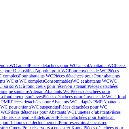
endus
WC au sol
Pièces détachées pour WC au sol
Abattants WC
Pièces
es pour Dispositifs d’appoint pour WC
Pour cuvettes de WC
Pièces
C complets
Pour abattants WC
Pièces détachées pour Pour abattants
ants WC et WC complets
Consommables
WC et abattants WC
WC
C au sol
WC à fond creux pour réservoir attenant
Pièces détachées
amique sanitaire
Attenant
Abattants WC
Pièces détachées pour
à fond creux, surélevés
Pièces détachées pour Cuvettes de WC à fond
és PMR
Pièces détachées pour Abattants WC adaptés PMR
Abattants
r WC pour enfants
WC suspendus
Pièces détachées pour WC
s WC
Pièces détachées pour Abattants WC
Lunettes d’abattant
Pièces
r Bidets suspendus
Bidets au sol
Pièces détachées pour Bidets au
s pour Plaques de déclenchement
Pour réservoirs à encastrer
astrer Omega
Pour réservoirs à encastrer Kappa
Pièces détachées pour