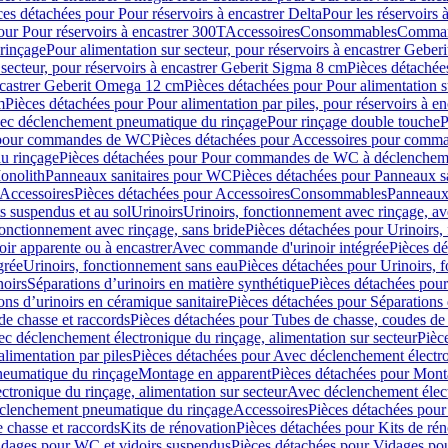
ces détachées pour Pour réservoirs à encastrer Delta
Pour les réservoirs 
our Pour réservoirs à encastrer 300T
Accessoires
Consommables
Command
rinçage
Pour alimentation sur secteur, pour réservoirs à encastrer Gebe
 secteur, pour réservoirs à encastrer Geberit Sigma 8 cm
Pièces détachées
encastrer Geberit Omega 12 cm
Pièces détachées pour Pour alimentation s
m
Pièces détachées pour Pour alimentation par piles, pour réservoirs à 
c déclenchement pneumatique du rinçage
Pour rinçage double touche
P
 pour commandes de WC
Pièces détachées pour Accessoires pour com
u rinçage
Pièces détachées pour Pour commandes de WC à déclencheme
onolith
Panneaux sanitaires pour WC
Pièces détachées pour Panneaux s
Accessoires
Pièces détachées pour Accessoires
Consommables
Panneaux 
s suspendus et au sol
Urinoirs
Urinoirs, fonctionnement avec rinçage, av
fonctionnement avec rinçage, sans bride
Pièces détachées pour Urinoirs,
ir apparente ou à encastrer
Avec commande d'urinoir intégrée
Pièces d
grée
Urinoirs, fonctionnement sans eau
Pièces détachées pour Urinoirs, 
noirs
Séparations d’urinoirs en matière synthétique
Pièces détachées pour
ons d’urinoirs en céramique sanitaire
Pièces détachées pour Séparations 
de chasse et raccords
Pièces détachées pour Tubes de chasse, coudes de 
c déclenchement électronique du rinçage, alimentation sur secteur
Pièc
limentation par piles
Pièces détachées pour Avec déclenchement électron
neumatique du rinçage
Montage en apparent
Pièces détachées pour Mont
tronique du rinçage, alimentation sur secteur
Avec déclenchement électr
clenchement pneumatique du rinçage
Accessoires
Pièces détachées pour
 chasse et raccords
Kits de rénovation
Pièces détachées pour Kits de ré
dages pour WC et vidoirs suspendus
Pièces détachées pour Vidages po