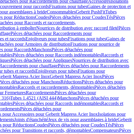
 détachées pour Raccordements pour chauffage
Accessoires
Isolations
couvrement pour raccords
Fixations pour tubes
Gaines de protection et
 pour assemblages à bride
Consommables
Geberit PushFit
Tubes
es pour Réductions
Coudes
Pièces détachées pour Coudes
Tés
Pièces
tachées pour Raccords et raccordements,
tribution à emboîter
Nourrices de distribution avec raccord fileté
Pièces
ffage
Pièces détachées pour Raccordements pour
s et raccords
Enjoliveurs pour tubes
Fixations pour tubes
Gaines de
tachées pour Armoires de distribution
Fixations pour nourrice de
es pour Raccords
Manchons
Pièces détachées pour
tables
Pièces détachées pour Raccords indémontables
Raccords et
iques
Pièces détachées pour Appliques
Nourrices de distribution avec
Raccordements pour chauffage
Pièces détachées pour Raccordements
 tubes et raccords
Enjoliveurs pour tubes
Fixations pour
eberit Mapress Acier Inox
Geberit Mapress Acier Inox
Pièces
Pièces détachées pour Manchons
Réductions
Pièces détachées pour
montables
Raccords et raccordements, démontables
Pièces détachées
ur Fermetures
Raccordements
Pièces détachées pour
 316)
Tubes 1.4521 (AISI 444)
Manchons
Pièces détachées pour
tables
Pièces détachées pour Raccords indémontables
Raccords et
ordements
Pièces détachées pour
s pour Accessoires pour Geberit Mapress Acier Inox
Isolations pour
rdements
Joints d'étanchéité
Jeux de vis pour assemblages à bride
Geberit
s pour Réductions
Coudes
Pièces détachées pour Coudes
Tés
Pièces
achées pour Transitions et raccords, démontables
Compensateurs
Pièces