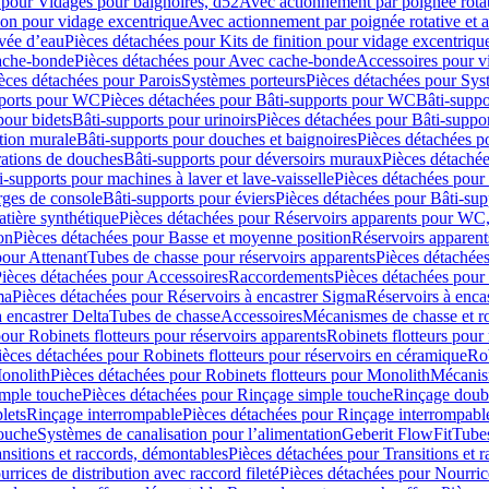
 pour Vidages pour baignoires, d52
Avec actionnement par poignée rota
tion pour vidage excentrique
Avec actionnement par poignée rotative et a
ivée d’eau
Pièces détachées pour Kits de finition pour vidage excentrique
ache-bonde
Pièces détachées pour Avec cache-bonde
Accessoires pour v
èces détachées pour Parois
Systèmes porteurs
Pièces détachées pour Sys
pports pour WC
Pièces détachées pour Bâti-supports pour WC
Bâti-suppo
pour bidets
Bâti-supports pour urinoirs
Pièces détachées pour Bâti-suppor
tion murale
Bâti-supports pour douches et baignoires
Pièces détachées p
rations de douches
Bâti-supports pour déversoirs muraux
Pièces détaché
i-supports pour machines à laver et lave-vaisselle
Pièces détachées pour 
rges de console
Bâti-supports pour éviers
Pièces détachées pour Bâti-sup
tière synthétique
Pièces détachées pour Réservoirs apparents pour WC,
on
Pièces détachées pour Basse et moyenne position
Réservoirs apparent
pour Attenant
Tubes de chasse pour réservoirs apparents
Pièces détachées
ièces détachées pour Accessoires
Raccordements
Pièces détachées pou
ma
Pièces détachées pour Réservoirs à encastrer Sigma
Réservoirs à enc
 encastrer Delta
Tubes de chasse
Accessoires
Mécanismes de chasse et rob
our Robinets flotteurs pour réservoirs apparents
Robinets flotteurs pour 
ièces détachées pour Robinets flotteurs pour réservoirs en céramique
Rob
Monolith
Pièces détachées pour Robinets flotteurs pour Monolith
Mécanis
imple touche
Pièces détachées pour Rinçage simple touche
Rinçage doub
lets
Rinçage interrompable
Pièces détachées pour Rinçage interrompabl
touche
Systèmes de canalisation pour l’alimentation
Geberit FlowFit
Tube
nsitions et raccords, démontables
Pièces détachées pour Transitions et 
rrices de distribution avec raccord fileté
Pièces détachées pour Nourrice