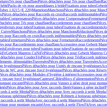
etures
Tés pour chauffage
Pièces détachées pour Tés pour chauffage
Rac
chéité
Packs de vis pour assemblages à bride
Fixations pour tubes
Geberi
Tubes 1.0215 (E 220)
Mamelons
Manchons
Pièces détachées pour Manc
ix
Pièces détachées pour Raccords en croix
Raccords indémontables
Pièc
tables
Compensateurs
Pièces détachées pour Compensateurs
Fermetures
étachées pour Tés pour chauffage
Raccordements pour chauffage
Pièces
njoliveurs pour tubes
Fixations pour tubes
Fixations de raccordements
Jo
s Cuivre
Manchons
Pièces détachées pour Manchons
Réductions
Pièces d
ées pour Raccords en croix
Raccords indémontables
Pièces détachées po
tables
Fermetures
Pièces détachées pour Fermetures
Raccordements
Pièc
ées pour Raccordements pour chauffage
Accessoires pour Geberit Mapr
ords
Enjoliveurs pour tubes
Fixations pour tubes
Fixations de raccordeme
NiFe
Geberit Mapress CuNiFe
Pièces détachées pour Geberit Mapress 
 détachées pour Coudes
Tés
Pièces détachées pour Tés
Raccords indémon
rdements, démontables
Traversées
Pièces détachées pour Traversées
Acces
age hygiéniques
Pièces détachées pour Unités de rinçage hygiéniques
Acc
des de WC avec rinçage forcé hygiénique
Pièces détachées pour Réser
Pièces détachées pour Modules d’hygiène à intégrer
Accessoires pour r
 rinçage forcé hygiénique
Capteurs
Câbles
Blocs d’alimentation
Pièces d
montage encastré
Pièces détachées pour Vannes à siège droit pour monta
letés
Pièces détachées pour Avec raccords filetés
Vannes à siège incliné
P
ords à sertir Mepla
Pièces détachées pour Avec raccords à sertir Mepla
boisseau sphérique
Pièces détachées pour Robinets à boisseau sphérique
raccords à sertir Mepla
Avec raccords à sertir Mapress
Pièces détachées
érique pour montage encastré
Avec raccords à sertir FlowFit
Avec raccord