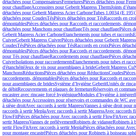
détachées pour Compensateurs
Fermetures
Pièces détachées pour Ferm
pour chauffage
Accessoires pour Geberit Mapress Therm
Joints d’étan
détachées pour Geberit Mapress Acier Carbone
Tubes 1.0034 (E 195)
détachées pour Coudes
Tés
Pièces détachées pour Tés
Raccords en cro
démontables
Pièces détachées pour Raccords et raccordements, démon
détachées pour Manchons pour chauffage
Tés pour chauffage
Pièces d
Geberit Mapress Acier Carbone
Etanchements pour tubes et raccords
E
Cuivre
Geberit Mapress Cuivre
Pièces détachées pour Geberit Mapres
Coudes
Tés
Pièces détachées pour Tés
Raccords en croix
Pièces détach
démontables
Pièces détachées pour Raccords et raccordements, démon
pour Tés pour chauffage
Raccordements pour chauffage
Pièces détach
Cuivre
Isolations pour raccordements
Etanchements pour tubes et racc
d'étanchéité
Jeux de vis pour assemblages à bride
Geberit Mapress Cu
Manchons
Réductions
Pièces détachées pour Réductions
Coudes
Pièces
raccordements, démontables
Pièces détachées pour Raccords et racco
pour assemblages de brides
Système d’hygiène Geberit
Unités de rinç
de débit
Recouvrements et plaques de fermeture
Réservoirs et comman
encastrer avec rinçage forcé hygiénique
Modules d’hygiène à intégrer
détachées pour Accessoires pour réservoirs et commandes de WC avec
à siège droit
Avec raccords à sertir Mapress
Vannes à siège droit pour 
raccords à sertir Mepla
Avec raccords à sertir Mapress
Avec raccords fi
FlowFit
Pièces détachées pour Avec raccords à sertir FlowFit
Avec racc
sertir Mapress
Vannes de prélèvement
Robinets de vidange
Robinets à 
sertir FlowFit
Avec raccords à sertir Mepla
Pièces détachées pour Avec 
pour montage encastré
Pièces détachées pour Robinets à boisseau sph