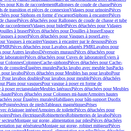
ées pour Kits de raccordement
Rallonges de coude de chasse
Pièces
s de transition et pièces de connexion
Vidages pour urinoirs
Pièces
achées pour Siphons en forme d’escargot
Siphons à encastrer
Pièces
de chasse
Pièces détachées pour Rallonges de coude de chasse et tube
 de raccordement
Vidages pour bidet
Pièces détachées pour Vidages
ouilles à braser
Pièces détachées pour Douilles à braser
Espace
asques à poser
Pièces détachées pour Vasques à poser
Lave-
our Vasques à encastrer
Vasques à encastrer par le dessous
Pièces
s PMR
Pièces détachées pour Lavabos adaptés PMR
Lavabos pour
s pour Autres lavabos
Déversoirs muraux
Pièces détachées pour
e laboratoire
Pièces détachées pour Cuves de laboratoire
Éviers à
our Colonnes
Colonnes
Cache-siphons
Pièces détachées pour Cache-
ts de consoles
Étagères murales
Packs lavabo avec meuble bas
Packs
 pour lavabo
Pièces détachées pour Meubles bas pour lavabo
Pour
r Pour lavabos doubles
Pour lavabos pour meuble
Pièces détachées
our Plans pour vasques
Pour vasque à poser en forme de
 à poser rectangulaire
Meubles latéraux
Pièces détachées pour Meubles
-haute
Pièces détachées pour Colonnes mi-haute
Armoires hautes
tachées pour Étagères murales
Habillages pour bâti-support Duofix
ge
Poignées
Jeux de pieds
Tableaux magnétiques
Prises
vec éclairage intégré
Armoires de toilette
Pièces détachées pour
soires
Prises électriques
Robinetteries
Robinetteries de lavabo
Pièces
 secteur
Montage sur gorge, alimentation par piles
Pièces détachées
entation par générateur
Montage sur gorge, robinet mitigeur
Pièces
n sur secteur
Montage mural, alimentation par piles
Pièces détachées