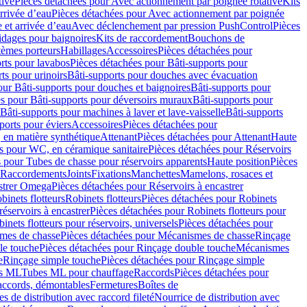
tive
Pièces détachées pour Avec actionnement par poignée rotative
Kits
rrivée d’eau
Pièces détachées pour Avec actionnement par poignée
 et arrivée d’eau
Avec déclenchement par pression PushControl
Pièces
idages pour baignoires
Kits de raccordement
Bouchons de
tèmes porteurs
Habillages
Accessoires
Pièces détachées pour
rts pour lavabos
Pièces détachées pour Bâti-supports pour
ts pour urinoirs
Bâti-supports pour douches avec évacuation
our Bâti-supports pour douches et baignoires
Bâti-supports pour
es pour Bâti-supports pour déversoirs muraux
Bâti-supports pour
Bâti-supports pour machines à laver et lave-vaisselle
Bâti-supports
ports pour éviers
Accessoires
Pièces détachées pour
 en matière synthétique
Attenant
Pièces détachées pour Attenant
Haute
s pour WC, en céramique sanitaire
Pièces détachées pour Réservoirs
 pour Tubes de chasse pour réservoirs apparents
Haute position
Pièces
r Raccordements
Joints
Fixations
Manchettes
Mamelons, rosaces et
astrer Omega
Pièces détachées pour Réservoirs à encastrer
inets flotteurs
Robinets flotteurs
Pièces détachées pour Robinets
réservoirs à encastrer
Pièces détachées pour Robinets flotteurs pour
inets flotteurs pour réservoirs, universels
Pièces détachées pour
mes de chasse
Pièces détachées pour Mécanismes de chasse
Rinçage
le touche
Pièces détachées pour Rinçage double touche
Mécanismes
e
Rinçage simple touche
Pièces détachées pour Rinçage simple
s ML
Tubes ML pour chauffage
Raccords
Pièces détachées pour
raccords, démontables
Fermetures
Boîtes de
s de distribution avec raccord fileté
Nourrice de distribution avec