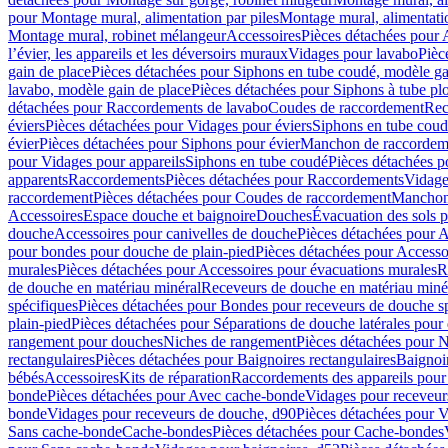
pour Montage mural, alimentation par piles
Montage mural, alimentati
Montage mural, robinet mélangeur
Accessoires
Pièces détachées pour 
l’évier, les appareils et les déversoirs muraux
Vidages pour lavabo
Pièc
gain de place
Pièces détachées pour Siphons en tube coudé, modèle ga
lavabo, modèle gain de place
Pièces détachées pour Siphons à tube pl
détachées pour Raccordements de lavabo
Coudes de raccordement
Rec
éviers
Pièces détachées pour Vidages pour éviers
Siphons en tube cou
évier
Pièces détachées pour Siphons pour évier
Manchon de raccordem
pour Vidages pour appareils
Siphons en tube coudé
Pièces détachées p
apparents
Raccordements
Pièces détachées pour Raccordements
Vidage
raccordement
Pièces détachées pour Coudes de raccordement
Manchon
Accessoires
Espace douche et baignoire
Douches
Évacuation des sols 
douche
Accessoires pour canivelles de douche
Pièces détachées pour A
pour bondes pour douche de plain-pied
Pièces détachées pour Accesso
murales
Pièces détachées pour Accessoires pour évacuations murales
R
de douche en matériau minéral
Receveurs de douche en matériau miné
spécifiques
Pièces détachées pour Bondes pour receveurs de douche s
plain-pied
Pièces détachées pour Séparations de douche latérales pour
rangement pour douches
Niches de rangement
Pièces détachées pour 
rectangulaires
Pièces détachées pour Baignoires rectangulaires
Baignoi
bébés
Accessoires
Kits de réparation
Raccordements des appareils pour 
bonde
Pièces détachées pour Avec cache-bonde
Vidages pour receveur
bonde
Vidages pour receveurs de douche, d90
Pièces détachées pour 
Sans cache-bonde
Cache-bondes
Pièces détachées pour Cache-bondes