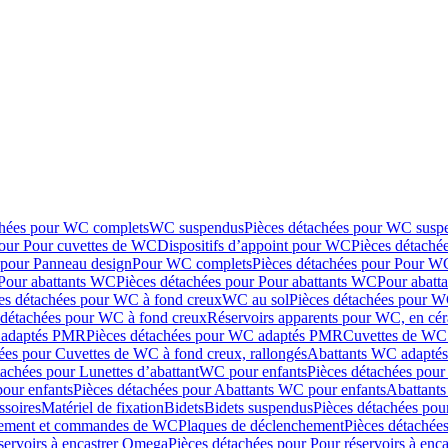
chées pour WC complets
WC suspendus
Pièces détachées pour WC susp
pour Pour cuvettes de WC
Dispositifs d’appoint pour WC
Pièces détaché
 pour Panneau design
Pour WC complets
Pièces détachées pour Pour W
Pour abattants WC
Pièces détachées pour Pour abattants WC
Pour abatt
es détachées pour WC à fond creux
WC au sol
Pièces détachées pour W
 détachées pour WC à fond creux
Réservoirs apparents pour WC, en cér
adaptés PMR
Pièces détachées pour WC adaptés PMR
Cuvettes de WC 
ées pour Cuvettes de WC à fond creux, rallongés
Abattants WC adapt
tachées pour Lunettes d’abattant
WC pour enfants
Pièces détachées pou
our enfants
Pièces détachées pour Abattants WC pour enfants
Abattant
ssoires
Matériel de fixation
Bidets
Bidets suspendus
Pièces détachées pou
hement et commandes de WC
Plaques de déclenchement
Pièces détachée
servoirs à encastrer Omega
Pièces détachées pour Pour réservoirs à enc