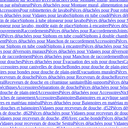
on par générateur
Pièces détachées pour Montage mural, alimentation pa
Accessoires
Pour robinetteries de lavabo
Pièces détachées pour Pour robi
es détachées pour Vidages pour lavabo
Siphons en tube coudé
Pièces dé
in de place
Siphons à tube plongeur pour lavabo
Pièces détachées pour 
ongeur pour lavabo, modèle gain de place
Siphons à encastrer
Pièces dét
ouvrements
Raccordements
Pièces détachées pour Raccordements
Joints
dé
Pièces détachées pour Siphons en tube coudé
Siphons à double chamb
ent
Pièces détachées pour Manchon de raccordement
Accessoires
Pièces
our Siphons en tube coudé
Siphons à encastrer
Pièces détachées pour Sip
s pour déversoirs muraux
Pièces détachées pour Vidages pour déversoi
 de raccordement
Pièces détachées pour Manchon de raccordement
Bon
pour douches
Pièces détachées pour Évacuation des sols pour douches
Ca
ccessoires pour canivelles de douche
Bondes pour douche de plain-pie
ires pour bondes pour douche de plain-pied
Evacuations murales
Pièces
eceveurs de douche
Pièces détachées pour Receveurs de douche
Receve
ral
Receveurs de douche en céramique sanitaire
Bâti-supports
Pièces dét
pécifiques
Accessoires
Séparations de douche
Pièces détachées pour Sép
 douche de plain-pied
Accessoires
Pièces détachées pour Accessoires
Nic
Niches de rangement
Accessoires
Baignoires
Baignoires en acrylique sanit
res en matériau minéral
Pièces détachées pour Baignoires en matériau m
douches et baignoires
Vidages pour receveurs de douche, d52
Pièces dé
s de douche, d62
Pièces détachées pour Vidages pour receveurs de dou
Vidages pour receveurs de douche, d90
Avec cache-bonde
Pièces détach
Vidages pour receveurs de douche Sestra
Pièces détachées pour Vidages