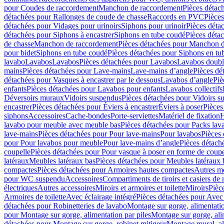
pour Coudes de raccordement
Manchon de raccordement
Pièces détac
détachées pour Rallonges de coude de chasse
Raccords en PVC
Pièce
détachées pour Vidages pour urinoirs
Siphons pour urinoir
Pièces déta
détachées pour Siphons à encastrer
Siphons en tube coudé
Pièces déta
de chasse
Manchon de raccordement
Pièces détachées pour Manchon 
pour bidet
Siphons en tube coudé
Pièces détachées pour Siphons en tu
lavabo
Lavabos
Lavabos
Pièces détachées pour Lavabos
Lavabos doubl
mains
Pièces détachées pour Lave-mains
Lave-mains d’angle
Pièces dé
détachées pour Vasques à encastrer par le dessous
Lavabos d’angle
Piè
enfants
Pièces détachées pour Lavabos pour enfants
Lavabos collectifs
Déversoirs muraux
Vidoirs suspendus
Pièces détachées pour Vidoirs s
encastrer
Pièces détachées pour Éviers à encastrer
Éviers à poser
Pièces
siphons
Accessoires
Cache-bondes
Porte-serviettes
Matériel de fixation
H
lavabo pour meuble avec meuble bas
Pièces détachées pour Packs la
lave-mains
Pièces détachées pour Pour lave-mains
Pour lavabos
Pièces
pour Pour lavabos pour meuble
Pour lave-mains d’angle
Pièces détach
coupelle
Pièces détachées pour Pour vasque à poser en forme de coupe
latéraux
Meubles latéraux bas
Pièces détachées pour Meubles latéraux 
compactes
Pièces détachées pour Armoires hautes compactes
Autres m
pour WC suspendu
Accessoires
Compartiments de tiroirs et casiers de
électriques
Autres accessoires
Miroirs et armoires et toilette
Miroirs
Pièc
Armoires de toilette
Avec éclairage intégré
Pièces détachées pour Avec 
détachées pour Robinetteries de lavabo
Montage sur gorge, alimentatio
pour Montage sur gorge, alimentation par piles
Montage sur gorge, ali
détachées pour Montage sur gorge, robinet mitigeur
Montage mural, al