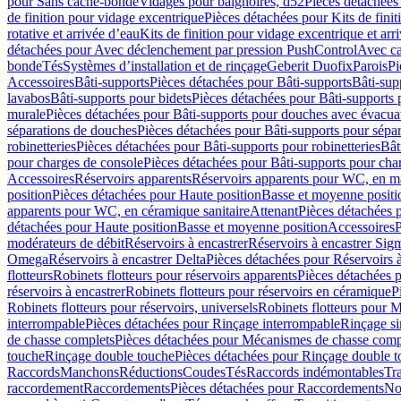
pour Sans cache-bonde
Vidages pour baignoires, d52
Pièces détachées
de finition pour vidage excentrique
Pièces détachées pour Kits de fini
rotative et arrivée d’eau
Kits de finition pour vidage excentrique et arr
détachées pour Avec déclenchement par pression PushControl
Avec c
bonde
Tés
Systèmes d’installation et de rinçage
Geberit Duofix
Parois
Pi
Accessoires
Bâti-supports
Pièces détachées pour Bâti-supports
Bâti-su
lavabos
Bâti-supports pour bidets
Pièces détachées pour Bâti-supports 
murale
Pièces détachées pour Bâti-supports pour douches avec évacua
séparations de douches
Pièces détachées pour Bâti-supports pour sépa
robinetteries
Pièces détachées pour Bâti-supports pour robinetteries
Bât
pour charges de console
Pièces détachées pour Bâti-supports pour cha
Accessoires
Réservoirs apparents
Réservoirs apparents pour WC, en ma
position
Pièces détachées pour Haute position
Basse et moyenne positi
apparents pour WC, en céramique sanitaire
Attenant
Pièces détachées 
détachées pour Haute position
Basse et moyenne position
Accessoires
P
modérateurs de débit
Réservoirs à encastrer
Réservoirs à encastrer Sig
Omega
Réservoirs à encastrer Delta
Pièces détachées pour Réservoirs à
flotteurs
Robinets flotteurs pour réservoirs apparents
Pièces détachées p
réservoirs à encastrer
Robinets flotteurs pour réservoirs en céramique
P
Robinets flotteurs pour réservoirs, universels
Robinets flotteurs pour 
interrompable
Pièces détachées pour Rinçage interrompable
Rinçage s
de chasse complets
Pièces détachées pour Mécanismes de chasse comp
touche
Rinçage double touche
Pièces détachées pour Rinçage double 
Raccords
Manchons
Réductions
Coudes
Tés
Raccords indémontables
Tra
raccordement
Raccordements
Pièces détachées pour Raccordements
Nou