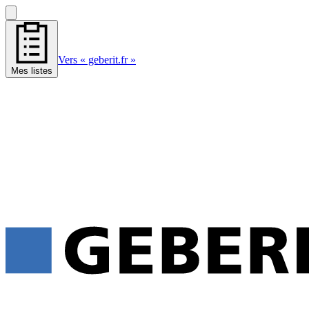
Vers « geberit.fr »
Mes listes