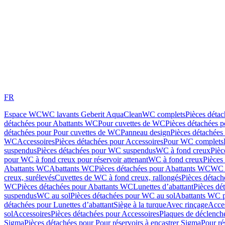
FR
Espace WC
WC lavants Geberit AquaClean
WC complets
Pièces déta
détachées pour Abattants WC
Pour cuvettes de WC
Pièces détachées 
détachées pour Pour cuvettes de WC
Panneau design
Pièces détachées
WC
Accessoires
Pièces détachées pour Accessoires
Pour WC complets
suspendus
Pièces détachées pour WC suspendus
WC à fond creux
Pièc
pour WC à fond creux pour réservoir attenant
WC à fond creux
Pièces
Abattants WC
Abattants WC
Pièces détachées pour Abattants WC
WC 
creux, surélevés
Cuvettes de WC à fond creux, rallongés
Pièces détach
WC
Pièces détachées pour Abattants WC
Lunettes d’abattant
Pièces dé
suspendus
WC au sol
Pièces détachées pour WC au sol
Abattants WC p
détachées pour Lunettes d’abattant
Siège à la turque
Avec rinçage
Acce
sol
Accessoires
Pièces détachées pour Accessoires
Plaques de déclenc
Sigma
Pièces détachées pour Pour réservoirs à encastrer Sigma
Pour ré