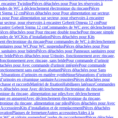
à encastrer Twinline
Pièces détachées pour Pour les réservoirs à
es de WC à déclenchement électronique du rinçage
Pièces
rit Sigma 12 cm
Pièces détachées pour Pour alimentation sur secteur,
 pour Pour alimentation sur secteur, pour réservoirs à encastrer
ur secteur, pour réservoirs à encastrer Geberit Omega 12 cm
Pour
encastrer Geberit Sigma 12 cm
Commandes de WC avec déclenchement
ièces détachées pour Pour rinçage double touche
Pour rinçage simple
mandes de WC
Kits d’installation
Pièces détachées pour Kits
nt électronique du rinçage
Pour commandes de WC à déclenchement
anitaires pour WC
Pour WC suspendus
Pièces détachées pour Pour
sanitaires pour bidets
Pièces détachées pour Panneaux sanitaires pour
ec bride
Pièces détachées pour Urinoirs, fonctionnement avec rinçage,
 fonctionnement avec rinçage, sans bride
Pour commande d’urinoir
étachées pour Avec commande d'urinoir intégrée
Pour commande
fonctionnement sans eau
Sans abattant
Pièces détachées pour Sans
 Séparations d’urinoirs en matière synthétique
Séparations d’urinoirs
d’urinoirs en céramique sanitaire
Accessoires
Pièces détachées pour
chasse et raccords
Matériel de fixation
Habillages latéraux
Commandes
es détachées pour Avec déclenchement électronique du rinçage,
ique du rinçage, alimentation par piles
Avec déclenchement
age en apparent
Avec déclenchement électronique du rinçage,
onique du rinçage, alimentation par piles
Pièces détachées pour Avec
 Accessoires
Kits d’installation et de remplacement
Pièces détachées
novation
Plaques de fermeture
Autres accessoires
Aides à la
ur WC et vidoirs suspendus
Coudes de raccordement
Pièces détachées