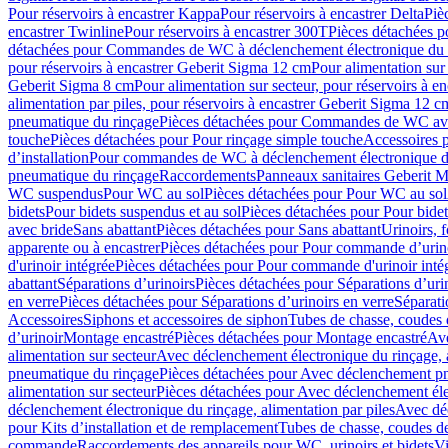
Pour réservoirs à encastrer Kappa
Pour réservoirs à encastrer Delta
Piè
encastrer Twinline
Pour réservoirs à encastrer 300T
Pièces détachées p
détachées pour Commandes de WC à déclenchement électronique du 
pour réservoirs à encastrer Geberit Sigma 12 cm
Pour alimentation sur
Geberit Sigma 8 cm
Pour alimentation sur secteur, pour réservoirs à 
alimentation par piles, pour réservoirs à encastrer Geberit Sigma 12 c
pneumatique du rinçage
Pièces détachées pour Commandes de WC ave
touche
Pièces détachées pour Pour rinçage simple touche
Accessoires
d’installation
Pour commandes de WC à déclenchement électronique d
pneumatique du rinçage
Raccordements
Panneaux sanitaires Geberit M
WC suspendus
Pour WC au sol
Pièces détachées pour Pour WC au sol
bidets
Pour bidets suspendus et au sol
Pièces détachées pour Pour bidet
avec bride
Sans abattant
Pièces détachées pour Sans abattant
Urinoirs, 
apparente ou à encastrer
Pièces détachées pour Pour commande d’urino
d'urinoir intégrée
Pièces détachées pour Pour commande d'urinoir inté
abattant
Séparations d’urinoirs
Pièces détachées pour Séparations d’uri
en verre
Pièces détachées pour Séparations d’urinoirs en verre
Séparati
Accessoires
Siphons et accessoires de siphon
Tubes de chasse, coudes 
dʼurinoir
Montage encastré
Pièces détachées pour Montage encastré
Ave
alimentation sur secteur
Avec déclenchement électronique du rinçage, a
pneumatique du rinçage
Pièces détachées pour Avec déclenchement p
alimentation sur secteur
Pièces détachées pour Avec déclenchement élec
déclenchement électronique du rinçage, alimentation par piles
Avec dé
pour Kits d’installation et de remplacement
Tubes de chasse, coudes de
commande
Raccordements des appareils pour WC, urinoirs et bidets
Vi