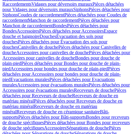
Raccordements
Vidages pour déversoirs muraux
Pièces détachées
pour Vidages pour déversoirs muraux
Siphons
Pièces détachées pour
Siphons
Coudes de raccordement
Pièces détachées pour Coudes de
raccordement
Manchon de raccordement
Pièces détachées pour
Manchon de raccordement
Bondes
Pièces détachées pour
Bondes
Accessoires
Pièces détachées pour Accessoires
Espace
douche et baignoire
Douches
Évacuation des sols pour
douches
Pièces détachées pour Évacuation des sols pour
douches
Canivelles de douche
Pièces détachées pour Canivelles de
douche
Accessoires pour canivelles de douche
Pièces détachées pour
Accessoires pour canivelles de douche
Bondes pour douche de
plain-pied
Pièces détachées pour Bondes pour douche de plain-
pied
Accessoires pour bondes pour douche de plain-pied
Pièces
détachées pour Accessoires pour bondes pour douche de plain-
pied
Evacuations murales
Pièces détachées pour Evacuations
murales
Accessoires pour évacuations murales
Pièces détachées pour
Accessoires pour évacuations murales
Receveurs de douche
Pièces
détachées pour Receveurs de douche
Receveurs de douche en
matériau minéral
Pièces détachées pour Receveurs de douche en
matériau minéral
Receveurs de douche en matériau
minéral
Receveurs de douche en céramique sanitaire
Bâti-
supports
Pièces détachées pour Bâti-supports
Bondes pour receveurs
de douche spécifiques
Pièces détachées pour Bondes pour receveurs
de douche spécifiques
Accessoires
Séparations de douche
Pièces
détachées pour Séparations de douche
Séparations de douche