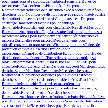
pour Transitions et raccords, démontables
Fermetures
Boîtes de
raccordement
Raccordements
Pièces détachées pour
Raccordements
Nourrices de distribution avec raccord fileté
Pièces
détachées pour Nourrices de distribution avec raccord fileté
Nourrice
de distribution avec raccord à sertir
Compteurs d'eau
Tés pour
chauffage
Transitions et raccords pour chauffage,
démontables
Raccordements pour chauffage
Pièces détachées pour
Raccordements pour chauffage
Accessoires
Isolations pour tubes et
raccords
Isolations pour raccordements
Étanchéités pour tubes et
raccords
Étanchéités pour raccords
Recouvrements pour
tubes
Recouvrement pour raccords
Fixations pour tubes
Gaines de
protection et aides à l'insertion
Fixations pour
raccordements
Armoires de distribution
Fixations pour nourrice de
distribution
Joints d’étanchéité
Packs de vis pour assemblages à
bride
Consommables
Geberit PushFit
Tubes ML
Tubes ML pour
chauffage
Raccords
Pièces détachées pour Raccords
Manchons
Pièces
détachées pour Manchons
Réductions
Pièces détachées pour
Réductions
Coudes
Pièces détachées pour Coudes
Tés
Pièces
détachées pour Tés
Raccords indémontables
Pièces détachées pour
Raccords indémontables
Raccords et raccordements,
démontables
Pièces détachées pour Raccords et raccordements,
démontables
Raccordements
Pièces détachées pour
Raccordements
Nourrices de distribution à emboîter
Pièces détachées
pour Nourrices de distribution à emboîter
Nourrices de distribution
avec raccord fileté
Pièces détachées pour Nourrices de distribution