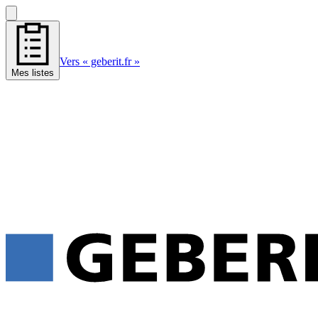
Vers « geberit.fr »
Mes listes