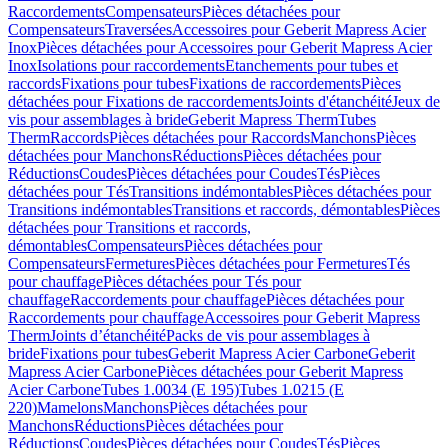
Raccordements
Compensateurs
Pièces détachées pour
Compensateurs
Traversées
Accessoires pour Geberit Mapress Acier
Inox
Pièces détachées pour Accessoires pour Geberit Mapress Acier
Inox
Isolations pour raccordements
Etanchements pour tubes et
raccords
Fixations pour tubes
Fixations de raccordements
Pièces
détachées pour Fixations de raccordements
Joints d'étanchéité
Jeux de
vis pour assemblages à bride
Geberit Mapress Therm
Tubes
Therm
Raccords
Pièces détachées pour Raccords
Manchons
Pièces
détachées pour Manchons
Réductions
Pièces détachées pour
Réductions
Coudes
Pièces détachées pour Coudes
Tés
Pièces
détachées pour Tés
Transitions indémontables
Pièces détachées pour
Transitions indémontables
Transitions et raccords, démontables
Pièces
détachées pour Transitions et raccords,
démontables
Compensateurs
Pièces détachées pour
Compensateurs
Fermetures
Pièces détachées pour Fermetures
Tés
pour chauffage
Pièces détachées pour Tés pour
chauffage
Raccordements pour chauffage
Pièces détachées pour
Raccordements pour chauffage
Accessoires pour Geberit Mapress
Therm
Joints d’étanchéité
Packs de vis pour assemblages à
bride
Fixations pour tubes
Geberit Mapress Acier Carbone
Geberit
Mapress Acier Carbone
Pièces détachées pour Geberit Mapress
Acier Carbone
Tubes 1.0034 (E 195)
Tubes 1.0215 (E
220)
Mamelons
Manchons
Pièces détachées pour
Manchons
Réductions
Pièces détachées pour
Réductions
Coudes
Pièces détachées pour Coudes
Tés
Pièces