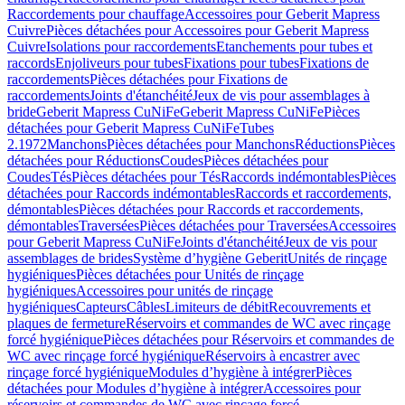
Raccordements pour chauffage
Accessoires pour Geberit Mapress
Cuivre
Pièces détachées pour Accessoires pour Geberit Mapress
Cuivre
Isolations pour raccordements
Etanchements pour tubes et
raccords
Enjoliveurs pour tubes
Fixations pour tubes
Fixations de
raccordements
Pièces détachées pour Fixations de
raccordements
Joints d'étanchéité
Jeux de vis pour assemblages à
bride
Geberit Mapress CuNiFe
Geberit Mapress CuNiFe
Pièces
détachées pour Geberit Mapress CuNiFe
Tubes
2.1972
Manchons
Pièces détachées pour Manchons
Réductions
Pièces
détachées pour Réductions
Coudes
Pièces détachées pour
Coudes
Tés
Pièces détachées pour Tés
Raccords indémontables
Pièces
détachées pour Raccords indémontables
Raccords et raccordements,
démontables
Pièces détachées pour Raccords et raccordements,
démontables
Traversées
Pièces détachées pour Traversées
Accessoires
pour Geberit Mapress CuNiFe
Joints d'étanchéité
Jeux de vis pour
assemblages de brides
Système d’hygiène Geberit
Unités de rinçage
hygiéniques
Pièces détachées pour Unités de rinçage
hygiéniques
Accessoires pour unités de rinçage
hygiéniques
Capteurs
Câbles
Limiteurs de débit
Recouvrements et
plaques de fermeture
Réservoirs et commandes de WC avec rinçage
forcé hygiénique
Pièces détachées pour Réservoirs et commandes de
WC avec rinçage forcé hygiénique
Réservoirs à encastrer avec
rinçage forcé hygiénique
Modules d’hygiène à intégrer
Pièces
détachées pour Modules d’hygiène à intégrer
Accessoires pour
réservoirs et commandes de WC avec rinçage forcé