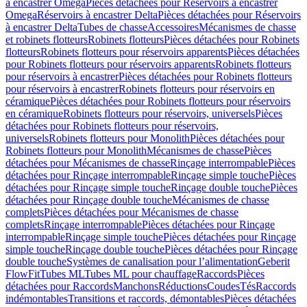
à encastrer Omega
Pièces détachées pour Réservoirs à encastrer
Omega
Réservoirs à encastrer Delta
Pièces détachées pour Réservoirs
à encastrer Delta
Tubes de chasse
Accessoires
Mécanismes de chasse
et robinets flotteurs
Robinets flotteurs
Pièces détachées pour Robinets
flotteurs
Robinets flotteurs pour réservoirs apparents
Pièces détachées
pour Robinets flotteurs pour réservoirs apparents
Robinets flotteurs
pour réservoirs à encastrer
Pièces détachées pour Robinets flotteurs
pour réservoirs à encastrer
Robinets flotteurs pour réservoirs en
céramique
Pièces détachées pour Robinets flotteurs pour réservoirs
en céramique
Robinets flotteurs pour réservoirs, universels
Pièces
détachées pour Robinets flotteurs pour réservoirs,
universels
Robinets flotteurs pour Monolith
Pièces détachées pour
Robinets flotteurs pour Monolith
Mécanismes de chasse
Pièces
détachées pour Mécanismes de chasse
Rinçage interrompable
Pièces
détachées pour Rinçage interrompable
Rinçage simple touche
Pièces
détachées pour Rinçage simple touche
Rinçage double touche
Pièces
détachées pour Rinçage double touche
Mécanismes de chasse
complets
Pièces détachées pour Mécanismes de chasse
complets
Rinçage interrompable
Pièces détachées pour Rinçage
interrompable
Rinçage simple touche
Pièces détachées pour Rinçage
simple touche
Rinçage double touche
Pièces détachées pour Rinçage
double touche
Systèmes de canalisation pour l’alimentation
Geberit
FlowFit
Tubes ML
Tubes ML pour chauffage
Raccords
Pièces
détachées pour Raccords
Manchons
Réductions
Coudes
Tés
Raccords
indémontables
Transitions et raccords, démontables
Pièces détachées