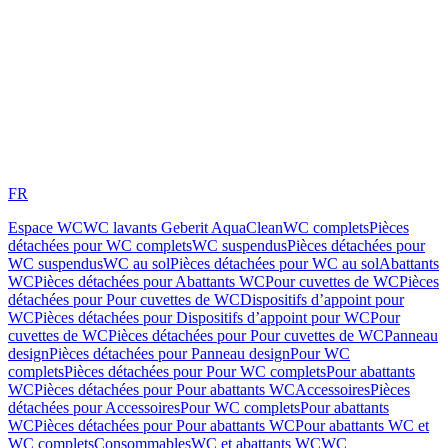
FR
Espace WC
WC lavants Geberit AquaClean
WC complets
Pièces
détachées pour WC complets
WC suspendus
Pièces détachées pour
WC suspendus
WC au sol
Pièces détachées pour WC au sol
Abattants
WC
Pièces détachées pour Abattants WC
Pour cuvettes de WC
Pièces
détachées pour Pour cuvettes de WC
Dispositifs d’appoint pour
WC
Pièces détachées pour Dispositifs d’appoint pour WC
Pour
cuvettes de WC
Pièces détachées pour Pour cuvettes de WC
Panneau
design
Pièces détachées pour Panneau design
Pour WC
complets
Pièces détachées pour Pour WC complets
Pour abattants
WC
Pièces détachées pour Pour abattants WC
Accessoires
Pièces
détachées pour Accessoires
Pour WC complets
Pour abattants
WC
Pièces détachées pour Pour abattants WC
Pour abattants WC et
WC complets
Consommables
WC et abattants WC
WC