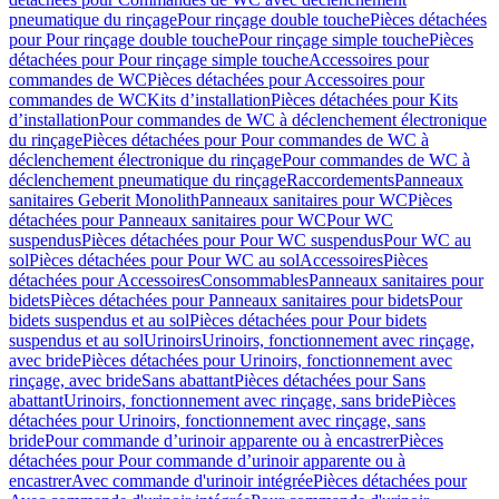
pneumatique du rinçage
Pour rinçage double touche
Pièces détachées
pour Pour rinçage double touche
Pour rinçage simple touche
Pièces
détachées pour Pour rinçage simple touche
Accessoires pour
commandes de WC
Pièces détachées pour Accessoires pour
commandes de WC
Kits d’installation
Pièces détachées pour Kits
d’installation
Pour commandes de WC à déclenchement électronique
du rinçage
Pièces détachées pour Pour commandes de WC à
déclenchement électronique du rinçage
Pour commandes de WC à
déclenchement pneumatique du rinçage
Raccordements
Panneaux
sanitaires Geberit Monolith
Panneaux sanitaires pour WC
Pièces
détachées pour Panneaux sanitaires pour WC
Pour WC
suspendus
Pièces détachées pour Pour WC suspendus
Pour WC au
sol
Pièces détachées pour Pour WC au sol
Accessoires
Pièces
détachées pour Accessoires
Consommables
Panneaux sanitaires pour
bidets
Pièces détachées pour Panneaux sanitaires pour bidets
Pour
bidets suspendus et au sol
Pièces détachées pour Pour bidets
suspendus et au sol
Urinoirs
Urinoirs, fonctionnement avec rinçage,
avec bride
Pièces détachées pour Urinoirs, fonctionnement avec
rinçage, avec bride
Sans abattant
Pièces détachées pour Sans
abattant
Urinoirs, fonctionnement avec rinçage, sans bride
Pièces
détachées pour Urinoirs, fonctionnement avec rinçage, sans
bride
Pour commande d’urinoir apparente ou à encastrer
Pièces
détachées pour Pour commande d’urinoir apparente ou à
encastrer
Avec commande d'urinoir intégrée
Pièces détachées pour