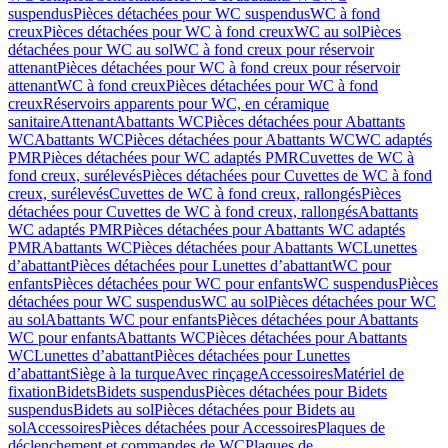
suspendus
Pièces détachées pour WC suspendus
WC à fond
creux
Pièces détachées pour WC à fond creux
WC au sol
Pièces
détachées pour WC au sol
WC à fond creux pour réservoir
attenant
Pièces détachées pour WC à fond creux pour réservoir
attenant
WC à fond creux
Pièces détachées pour WC à fond
creux
Réservoirs apparents pour WC, en céramique
sanitaire
Attenant
Abattants WC
Pièces détachées pour Abattants
WC
Abattants WC
Pièces détachées pour Abattants WC
WC adaptés
PMR
Pièces détachées pour WC adaptés PMR
Cuvettes de WC à
fond creux, surélevés
Pièces détachées pour Cuvettes de WC à fond
creux, surélevés
Cuvettes de WC à fond creux, rallongés
Pièces
détachées pour Cuvettes de WC à fond creux, rallongés
Abattants
WC adaptés PMR
Pièces détachées pour Abattants WC adaptés
PMR
Abattants WC
Pièces détachées pour Abattants WC
Lunettes
d’abattant
Pièces détachées pour Lunettes d’abattant
WC pour
enfants
Pièces détachées pour WC pour enfants
WC suspendus
Pièces
détachées pour WC suspendus
WC au sol
Pièces détachées pour WC
au sol
Abattants WC pour enfants
Pièces détachées pour Abattants
WC pour enfants
Abattants WC
Pièces détachées pour Abattants
WC
Lunettes d’abattant
Pièces détachées pour Lunettes
d’abattant
Siège à la turque
Avec rinçage
Accessoires
Matériel de
fixation
Bidets
Bidets suspendus
Pièces détachées pour Bidets
suspendus
Bidets au sol
Pièces détachées pour Bidets au
sol
Accessoires
Pièces détachées pour Accessoires
Plaques de
déclenchement et commandes de WC
Plaques de