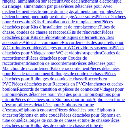
rinçage, alimentation sur secteur
Avec déclenchement électronique
du rinçage, alimentation par piles
Pièces détachées pour Avec
déclenchement électronique du rinçage, alimentation par piles
Avec
déclenchement pneumatique du rinçage
Accessoires
Pièces détachées
pour Accessoires
Kits d’installation et de remplacement
Pièces
détachées pour Kits d’installation et de remplacement
Tubes de
chasse, coudes de chasse et raccords
Kits de rénovation
Pièces
détachées pour Kits de rénovation
Plaques de fermeture
Autres
accessoires
Aides à la commande
Raccordements des appareils pour
WC, urinoirs et bidets
Vidages pour WC et vidoirs suspendus
Pièces
détachées pour Vidages pour WC et vidoirs suspendus
Coudes de
raccordement
Pièces détachées pour Coudes de
raccordement
Manchon de raccordement
Pièces détachées pour
Manchon de raccordement
Kits de raccordement
Pièces détachées
pour Kits de raccordement
Rallonges de coude de chasse
Pièces
détachées pour Rallonges de coude de chasse
Raccords en
PVC
Pièces détachées pour Raccords en PVC
Manchettes et cache-
boulons
Raccords de transition et pièces de connexion
Vidages pour
urinoirs
Pièces détachées pour Vidages pour urinoirs
Siphons pour
urinoir
Pièces détachées pour Siphons pour urinoir
Siphons en forme
d’escargot
Pièces détachées pour Siphons en forme
d’escargot
Siphons à encastrer
Pièces détachées pour Siphons à
encastrer
Siphons en tube coudé
Pièces détachées pour Siphons en
tube coudé
Rallonges de coude de chasse et tube de chasse
Pièces
détachées pour Rallonges de coude de chasse et tube de