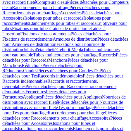
avec raccord fileté
Compteurs d'eau
Pièces détachées pour Compteurs
d'eau
Raccordements pour chauffage
Pièces détachées pour
Raccordements pour chauffage
Accessoires
Pièces détachées pour
Accessoires
Isolations pour tubes et raccords
Isolations pour
raccordements
Etanchements pour tubes et raccords
Enjoliveurs pour
tubes
Fixations pour tubes
Gaines de protection et aides à
l'insertion
Fixations de raccordements
Pièces détachées pour
Fixations de raccordements
Armoires de distribution
Pièces détachées
pour Armoires de distribution
Fixations pour nourrice de
distribution
Joints d'étanchéité
Geberit Mepla
Tubes multicouches
pour eau potable
Tubes multicouches pour chauffage
Raccords
Pièces
détachées pour Raccords
Manchons
Pièces détachées pour
Manchons
Réductions
Pièces détachées pour
Réductions
Coudes
Pièces détachées pour Coudes
Tés
Pièces
détachées pour Tés
Raccords indémontables
Pièces détachées pour
Raccords indémontables
Raccords et raccordements,
démontables
Pièces détachées pour Raccords et raccordements,
démontables
Fermetures
Pièces détachées pour
Fermetures
Appliques
Pièces détachées pour Appliques
Nourrices de
distribution avec raccord fileté
Pièces détachées pour Nourrices de
distribution avec raccord fileté
Tés pour chauffage
Pièces détachées
pour Tés pour chauffage
Raccordements pour chauffage
Pièces
détachées pour Raccordements pour chauffage
Accessoires
Pièces
détachées pour Accessoires
Isolations pour tubes et
raccords
Isolations pour raccordements
Etanchements pour tubes et