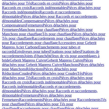
détachées pour Tés
Raccords en croix
Pièces détachées pour
Raccords en croix
Raccords indémontables
Pièces détachées pour
Raccords indémontables
Raccords et raccordements,
démontables
Pièces détachées pour Raccords et raccordements,
démontables
Compensateurs
Pièces détachées pour
Compensateurs
Fermetures
Pièces détachées pour
Fermetures
Manchons pour chauffage
Pièces détachées pour
Manchons pour chauffage
Tés pour chauffage
Pièces détachées pour
Tés pour chauffage
Raccordements pour chauffage
Pièces détachées
pour Raccordements pour chauffage
Accessoires pour Geberit
Mapress Acier Carbone
Etanchements pour tubes et
raccords
Enjoliveurs pour tubes
Fixations pour tubes
Fixations de
raccordements
Joints d'étanchéité
Jeux de vis pour assemblages à
bride
Geberit Mapress Cuivre
Geberit Mapress Cuivre
Pièces
détachées pour Geberit Mapress Cuivre
Manchons
Pièces détachées
pour Manchons
Réductions
Pièces détachées pour
Réductions
Coudes
Pièces détachées pour Coudes
Tés
Pièces
détachées pour Tés
Raccords en croix
Pièces détachées pour
Raccords en croix
Raccords indémontables
Pièces détachées pour
Raccords indémontables
Raccords et raccordements,
démontables
Pièces détachées pour Raccords et raccordements,
démontables
Fermetures
Pièces détachées pour
Fermetures
Raccordements
Pièces détachées pour Raccordements
Tés
pour chauffage
Pièces détachées pour Tés pour
chauffage
Raccordements pour chauffage
Pièces détachées pour