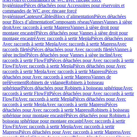
hygiénique
Pièces détachées pour Accessoires pour réservoirs et
commandes de WC avec rinçage forcé
hygiénique
Capteurs
Câbles
Blocs d’alimentation
Pièces détachées
pour Blocs d’alimentation
Composants réseau
Vannes
Vannes à siège
droit
Avec raccords à sertir Mapress
Vannes à siège droit pour
montage encastré
Pièces détachées pour Vannes à siège droit pour
montage encastré
Avec raccords à sertir Mepla
Pièces détachées pour
Avec raccords à sertir Mepla
Avec raccords à sertir Mapress
Avec
raccords filetés
Pièces détachées pour Avec raccords filetés
Vannes à
siège incliné
Pièces détachées pour Vannes à siège incliné
Avec
raccords à sertir FlowFit
Pièces détachées pour Avec raccords à sertir
FlowFit
Avec raccords à sertir Mepla
Pièces détachées pour Avec
raccords à sertir Mepla
Avec raccords à sertir Mapress
Pièces
détachées pour Avec raccords à sertir Mapress
Vannes de
prélèvement
Robinets de vidange
Robinets à boisseau
sphérique
Pièces détachées pour Robinets à boisseau sphérique
Avec
raccords à sertir FlowFit
Pièces détachées pour Avec raccords à sertir
FlowFit
Avec raccords à sertir Mepla
Pièces détachées pour Avec
raccords à sertir Mepla
Avec raccords à sertir Mapress
Pièces
détachées pour Avec raccords à sertir Mapress
Robinets à boisseau
sphérique pour montage encastré
Pièces détachées pour Robinets à
boisseau sphérique pour montage encastré
Avec raccords à sertir
FlowFit
Avec raccords à sertir Mepla
Avec raccords à sertir
Mapress
Pièces détachées pour Avec raccords à sertir Mapress
Avec