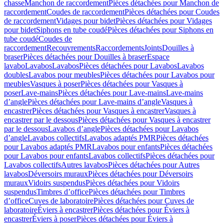
chasse
Manchon de raccordement
Pièces détachées pour Manchon de
raccordement
Coudes de raccordement
Pièces détachées pour Coudes
de raccordement
Vidages pour bidet
Pièces détachées pour Vidages
pour bidet
Siphons en tube coudé
Pièces détachées pour Siphons en
tube coudé
Coudes de
raccordement
Recouvrements
Raccordements
Joints
Douilles à
braser
Pièces détachées pour Douilles à braser
Espace
lavabo
Lavabos
Lavabos
Pièces détachées pour Lavabos
Lavabos
doubles
Lavabos pour meubles
Pièces détachées pour Lavabos pour
meubles
Vasques à poser
Pièces détachées pour Vasques à
poser
Lave-mains
Pièces détachées pour Lave-mains
Lave-mains
d’angle
Pièces détachées pour Lave-mains d’angle
Vasques à
encastrer
Pièces détachées pour Vasques à encastrer
Vasques à
encastrer par le dessous
Pièces détachées pour Vasques à encastrer
par le dessous
Lavabos d’angle
Pièces détachées pour Lavabos
d’angle
Lavabos collectifs
Lavabos adaptés PMR
Pièces détachées
pour Lavabos adaptés PMR
Lavabos pour enfants
Pièces détachées
pour Lavabos pour enfants
Lavabos collectifs
Pièces détachées pour
Lavabos collectifs
Autres lavabos
Pièces détachées pour Autres
lavabos
Déversoirs muraux
Pièces détachées pour Déversoirs
muraux
Vidoirs suspendus
Pièces détachées pour Vidoirs
suspendus
Timbres dʼoffice
Pièces détachées pour Timbres
dʼoffice
Cuves de laboratoire
Pièces détachées pour Cuves de
laboratoire
Éviers à encastrer
Pièces détachées pour Éviers à
encastrer
Éviers à poser
Pièces détachées pour Éviers à