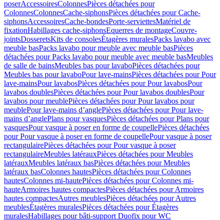
poser
Accessoires
Colonnes
Pièces détachées pour
Colonnes
Colonnes
Cache-siphons
Pièces détachées pour Cache-
siphons
Accessoires
Cache-bondes
Porte-serviettes
Matériel de
fixation
Habillages cache-siphons
Equerres de montage
Couvre-
joints
Dosserets
Kits de consoles
Étagères murales
Packs lavabo avec
meuble bas
Packs lavabo pour meuble avec meuble bas
Pièces
détachées pour Packs lavabo pour meuble avec meuble bas
Meubles
de salle de bains
Meubles bas pour lavabo
Pièces détachées pour
Meubles bas pour lavabo
Pour lave-mains
Pièces détachées pour Pour
lave-mains
Pour lavabos
Pièces détachées pour Pour lavabos
Pour
lavabos doubles
Pièces détachées pour Pour lavabos doubles
Pour
lavabos pour meuble
Pièces détachées pour Pour lavabos pour
meuble
Pour lave-mains d’angle
Pièces détachées pour Pour lave-
mains d’angle
Plans pour vasques
Pièces détachées pour Plans pour
vasques
Pour vasque à poser en forme de coupelle
Pièces détachées
pour Pour vasque à poser en forme de coupelle
Pour vasque à poser
rectangulaire
Pièces détachées pour Pour vasque à poser
rectangulaire
Meubles latéraux
Pièces détachées pour Meubles
latéraux
Meubles latéraux bas
Pièces détachées pour Meubles
latéraux bas
Colonnes hautes
Pièces détachées pour Colonnes
hautes
Colonnes mi-haute
Pièces détachées pour Colonnes mi-
haute
Armoires hautes compactes
Pièces détachées pour Armoires
hautes compactes
Autres meubles
Pièces détachées pour Autres
meubles
Étagères murales
Pièces détachées pour Étagères
murales
Habillages pour bâti-support Duofix pour WC