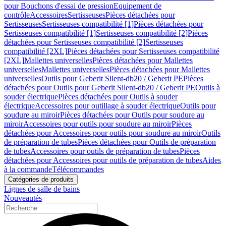
pour Bouchons d'essai de pression
Equipement de
contrôle
Accessoires
Sertisseuses
Pièces détachées pour
Sertisseuses
Sertisseuses compatibilité [1]
Pièces détachées pour
Sertisseuses compatibilité [1]
Sertisseuses compatibilité [2]
Pièces
détachées pour Sertisseuses compatibilité [2]
Sertisseuses
compatibilité [2XL]
Pièces détachées pour Sertisseuses compatibilité
[2XL]
Mallettes universelles
Pièces détachées pour Mallettes
universelles
Mallettes universelles
Pièces détachées pour Mallettes
universelles
Outils pour Geberit Silent-db20 / Geberit PE
Pièces
détachées pour Outils pour Geberit Silent-db20 / Geberit PE
Outils à
souder électrique
Pièces détachées pour Outils à souder
électrique
Accessoires pour outillage à souder électrique
Outils pour
soudure au miroir
Pièces détachées pour Outils pour soudure au
miroir
Accessoires pour outils pour soudure au miroir
Pièces
détachées pour Accessoires pour outils pour soudure au miroir
Outils
de préparation de tubes
Pièces détachées pour Outils de préparation
de tubes
Accessoires pour outils de préparation de tubes
Pièces
détachées pour Accessoires pour outils de préparation de tubes
Aides
à la commande
Télécommandes
Catégories de produits
Lignes de salle de bains
Nouveautés