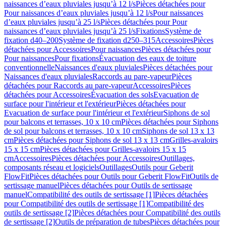
naissances d’eaux pluviales jusqu’à 12 l/s
Pièces détachées pour
Pour naissances d’eaux pluviales jusqu’à 12 l/s
Pour naissances
d’eaux pluviales jusqu’à 25 l/s
Pièces détachées pour Pour
naissances d’eaux pluviales jusqu’à 25 l/s
Fixations
Système de
fixation d40–200
Système de fixation d250–315
Accessoires
Pièces
détachées pour Accessoires
Pour naissances
Pièces détachées pour
Pour naissances
Pour fixations
Évacuation des eaux de toiture
conventionnelle
Naissances d'eaux pluviales
Pièces détachées pour
Naissances d'eaux pluviales
Raccords au pare-vapeur
Pièces
détachées pour Raccords au pare-vapeur
Accessoires
Pièces
détachées pour Accessoires
Évacuation des sols
Evacuation de
surface pour l'intérieur et l'extérieur
Pièces détachées pour
Evacuation de surface pour l'intérieur et l'extérieur
Siphons de sol
pour balcons et terrasses, 10 x 10 cm
Pièces détachées pour Siphons
de sol pour balcons et terrasses, 10 x 10 cm
Siphons de sol 13 x 13
cm
Pièces détachées pour Siphons de sol 13 x 13 cm
Grilles-avaloirs
15 x 15 cm
Pièces détachées pour Grilles-avaloirs 15 x 15
cm
Accessoires
Pièces détachées pour Accessoires
Outillages,
composants réseau et logiciels
Outillages
Outils pour Geberit
FlowFit
Pièces détachées pour Outils pour Geberit FlowFit
Outils de
sertissage manuel
Pièces détachées pour Outils de sertissage
manuel
Compatibilité des outils de sertissage [1]
Pièces détachées
pour Compatibilité des outils de sertissage [1]
Compatibilité des
outils de sertissage [2]
Pièces détachées pour Compatibilité des outils
de sertissage [2]
Outils de préparation de tubes
Pièces détachées pour