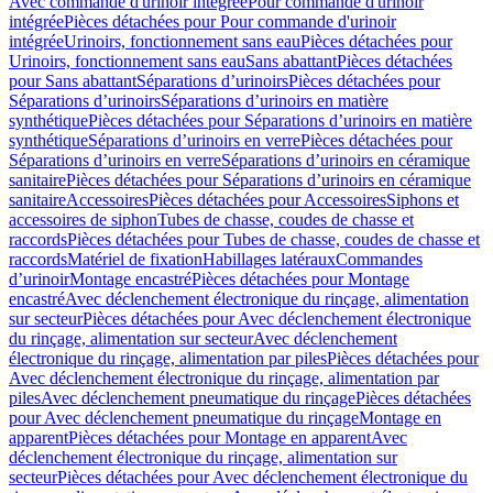
Avec commande d'urinoir intégrée
Pour commande d'urinoir
intégrée
Pièces détachées pour Pour commande d'urinoir
intégrée
Urinoirs, fonctionnement sans eau
Pièces détachées pour
Urinoirs, fonctionnement sans eau
Sans abattant
Pièces détachées
pour Sans abattant
Séparations d’urinoirs
Pièces détachées pour
Séparations d’urinoirs
Séparations d’urinoirs en matière
synthétique
Pièces détachées pour Séparations d’urinoirs en matière
synthétique
Séparations d’urinoirs en verre
Pièces détachées pour
Séparations d’urinoirs en verre
Séparations d’urinoirs en céramique
sanitaire
Pièces détachées pour Séparations d’urinoirs en céramique
sanitaire
Accessoires
Pièces détachées pour Accessoires
Siphons et
accessoires de siphon
Tubes de chasse, coudes de chasse et
raccords
Pièces détachées pour Tubes de chasse, coudes de chasse et
raccords
Matériel de fixation
Habillages latéraux
Commandes
dʼurinoir
Montage encastré
Pièces détachées pour Montage
encastré
Avec déclenchement électronique du rinçage, alimentation
sur secteur
Pièces détachées pour Avec déclenchement électronique
du rinçage, alimentation sur secteur
Avec déclenchement
électronique du rinçage, alimentation par piles
Pièces détachées pour
Avec déclenchement électronique du rinçage, alimentation par
piles
Avec déclenchement pneumatique du rinçage
Pièces détachées
pour Avec déclenchement pneumatique du rinçage
Montage en
apparent
Pièces détachées pour Montage en apparent
Avec
déclenchement électronique du rinçage, alimentation sur
secteur
Pièces détachées pour Avec déclenchement électronique du