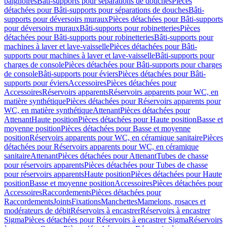
baignoires
Bâti-supports pour séparations de douches
Pièces
détachées pour Bâti-supports pour séparations de douches
Bâti-
supports pour déversoirs muraux
Pièces détachées pour Bâti-supports
pour déversoirs muraux
Bâti-supports pour robinetteries
Pièces
détachées pour Bâti-supports pour robinetteries
Bâti-supports pour
machines à laver et lave-vaisselle
Pièces détachées pour Bâti-
supports pour machines à laver et lave-vaisselle
Bâti-supports pour
charges de console
Pièces détachées pour Bâti-supports pour charges
de console
Bâti-supports pour éviers
Pièces détachées pour Bâti-
supports pour éviers
Accessoires
Pièces détachées pour
Accessoires
Réservoirs apparents
Réservoirs apparents pour WC, en
matière synthétique
Pièces détachées pour Réservoirs apparents pour
WC, en matière synthétique
Attenant
Pièces détachées pour
Attenant
Haute position
Pièces détachées pour Haute position
Basse et
moyenne position
Pièces détachées pour Basse et moyenne
position
Réservoirs apparents pour WC, en céramique sanitaire
Pièces
détachées pour Réservoirs apparents pour WC, en céramique
sanitaire
Attenant
Pièces détachées pour Attenant
Tubes de chasse
pour réservoirs apparents
Pièces détachées pour Tubes de chasse
pour réservoirs apparents
Haute position
Pièces détachées pour Haute
position
Basse et moyenne position
Accessoires
Pièces détachées pour
Accessoires
Raccordements
Pièces détachées pour
Raccordements
Joints
Fixations
Manchettes
Mamelons, rosaces et
modérateurs de débit
Réservoirs à encastrer
Réservoirs à encastrer
Sigma
Pièces détachées pour Réservoirs à encastrer Sigma
Réservoirs