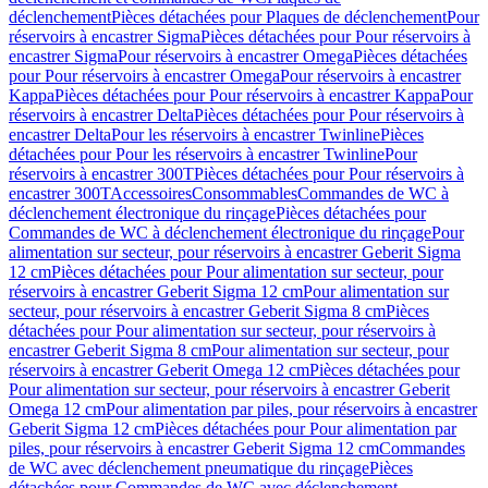
déclenchement
Pièces détachées pour Plaques de déclenchement
Pour
réservoirs à encastrer Sigma
Pièces détachées pour Pour réservoirs à
encastrer Sigma
Pour réservoirs à encastrer Omega
Pièces détachées
pour Pour réservoirs à encastrer Omega
Pour réservoirs à encastrer
Kappa
Pièces détachées pour Pour réservoirs à encastrer Kappa
Pour
réservoirs à encastrer Delta
Pièces détachées pour Pour réservoirs à
encastrer Delta
Pour les réservoirs à encastrer Twinline
Pièces
détachées pour Pour les réservoirs à encastrer Twinline
Pour
réservoirs à encastrer 300T
Pièces détachées pour Pour réservoirs à
encastrer 300T
Accessoires
Consommables
Commandes de WC à
déclenchement électronique du rinçage
Pièces détachées pour
Commandes de WC à déclenchement électronique du rinçage
Pour
alimentation sur secteur, pour réservoirs à encastrer Geberit Sigma
12 cm
Pièces détachées pour Pour alimentation sur secteur, pour
réservoirs à encastrer Geberit Sigma 12 cm
Pour alimentation sur
secteur, pour réservoirs à encastrer Geberit Sigma 8 cm
Pièces
détachées pour Pour alimentation sur secteur, pour réservoirs à
encastrer Geberit Sigma 8 cm
Pour alimentation sur secteur, pour
réservoirs à encastrer Geberit Omega 12 cm
Pièces détachées pour
Pour alimentation sur secteur, pour réservoirs à encastrer Geberit
Omega 12 cm
Pour alimentation par piles, pour réservoirs à encastrer
Geberit Sigma 12 cm
Pièces détachées pour Pour alimentation par
piles, pour réservoirs à encastrer Geberit Sigma 12 cm
Commandes
de WC avec déclenchement pneumatique du rinçage
Pièces
détachées pour Commandes de WC avec déclenchement