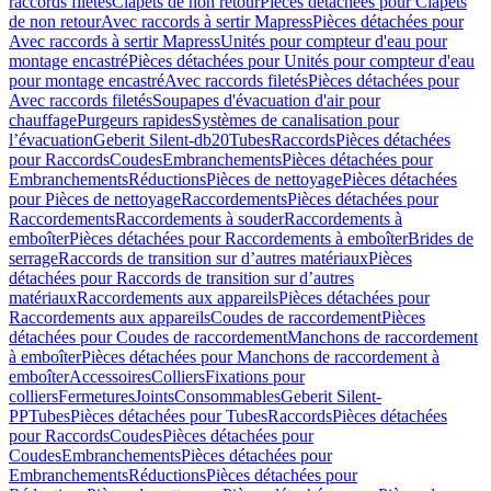
raccords filetés
Clapets de non retour
Pièces détachées pour Clapets
de non retour
Avec raccords à sertir Mapress
Pièces détachées pour
Avec raccords à sertir Mapress
Unités pour compteur d'eau pour
montage encastré
Pièces détachées pour Unités pour compteur d'eau
pour montage encastré
Avec raccords filetés
Pièces détachées pour
Avec raccords filetés
Soupapes d'évacuation d'air pour
chauffage
Purgeurs rapides
Systèmes de canalisation pour
l’évacuation
Geberit Silent-db20
Tubes
Raccords
Pièces détachées
pour Raccords
Coudes
Embranchements
Pièces détachées pour
Embranchements
Réductions
Pièces de nettoyage
Pièces détachées
pour Pièces de nettoyage
Raccordements
Pièces détachées pour
Raccordements
Raccordements à souder
Raccordements à
emboîter
Pièces détachées pour Raccordements à emboîter
Brides de
serrage
Raccords de transition sur d’autres matériaux
Pièces
détachées pour Raccords de transition sur d’autres
matériaux
Raccordements aux appareils
Pièces détachées pour
Raccordements aux appareils
Coudes de raccordement
Pièces
détachées pour Coudes de raccordement
Manchons de raccordement
à emboîter
Pièces détachées pour Manchons de raccordement à
emboîter
Accessoires
Colliers
Fixations pour
colliers
Fermetures
Joints
Consommables
Geberit Silent-
PP
Tubes
Pièces détachées pour Tubes
Raccords
Pièces détachées
pour Raccords
Coudes
Pièces détachées pour
Coudes
Embranchements
Pièces détachées pour
Embranchements
Réductions
Pièces détachées pour