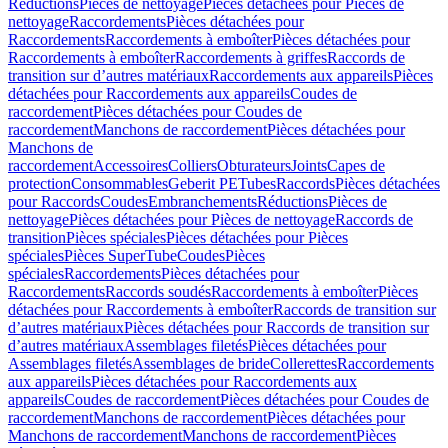
Réductions
Pièces de nettoyage
Pièces détachées pour Pièces de
nettoyage
Raccordements
Pièces détachées pour
Raccordements
Raccordements à emboîter
Pièces détachées pour
Raccordements à emboîter
Raccordements à griffes
Raccords de
transition sur d’autres matériaux
Raccordements aux appareils
Pièces
détachées pour Raccordements aux appareils
Coudes de
raccordement
Pièces détachées pour Coudes de
raccordement
Manchons de raccordement
Pièces détachées pour
Manchons de
raccordement
Accessoires
Colliers
Obturateurs
Joints
Capes de
protection
Consommables
Geberit PE
Tubes
Raccords
Pièces détachées
pour Raccords
Coudes
Embranchements
Réductions
Pièces de
nettoyage
Pièces détachées pour Pièces de nettoyage
Raccords de
transition
Pièces spéciales
Pièces détachées pour Pièces
spéciales
Pièces SuperTube
Coudes
Pièces
spéciales
Raccordements
Pièces détachées pour
Raccordements
Raccords soudés
Raccordements à emboîter
Pièces
détachées pour Raccordements à emboîter
Raccords de transition sur
d’autres matériaux
Pièces détachées pour Raccords de transition sur
d’autres matériaux
Assemblages filetés
Pièces détachées pour
Assemblages filetés
Assemblages de bride
Collerettes
Raccordements
aux appareils
Pièces détachées pour Raccordements aux
appareils
Coudes de raccordement
Pièces détachées pour Coudes de
raccordement
Manchons de raccordement
Pièces détachées pour
Manchons de raccordement
Manchons de raccordement
Pièces