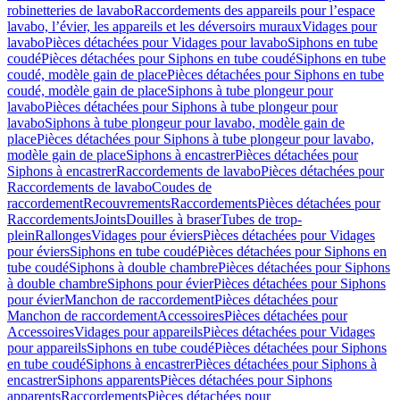
robinetteries de lavabo
Raccordements des appareils pour l’espace
lavabo, l’évier, les appareils et les déversoirs muraux
Vidages pour
lavabo
Pièces détachées pour Vidages pour lavabo
Siphons en tube
coudé
Pièces détachées pour Siphons en tube coudé
Siphons en tube
coudé, modèle gain de place
Pièces détachées pour Siphons en tube
coudé, modèle gain de place
Siphons à tube plongeur pour
lavabo
Pièces détachées pour Siphons à tube plongeur pour
lavabo
Siphons à tube plongeur pour lavabo, modèle gain de
place
Pièces détachées pour Siphons à tube plongeur pour lavabo,
modèle gain de place
Siphons à encastrer
Pièces détachées pour
Siphons à encastrer
Raccordements de lavabo
Pièces détachées pour
Raccordements de lavabo
Coudes de
raccordement
Recouvrements
Raccordements
Pièces détachées pour
Raccordements
Joints
Douilles à braser
Tubes de trop-
plein
Rallonges
Vidages pour éviers
Pièces détachées pour Vidages
pour éviers
Siphons en tube coudé
Pièces détachées pour Siphons en
tube coudé
Siphons à double chambre
Pièces détachées pour Siphons
à double chambre
Siphons pour évier
Pièces détachées pour Siphons
pour évier
Manchon de raccordement
Pièces détachées pour
Manchon de raccordement
Accessoires
Pièces détachées pour
Accessoires
Vidages pour appareils
Pièces détachées pour Vidages
pour appareils
Siphons en tube coudé
Pièces détachées pour Siphons
en tube coudé
Siphons à encastrer
Pièces détachées pour Siphons à
encastrer
Siphons apparents
Pièces détachées pour Siphons
apparents
Raccordements
Pièces détachées pour