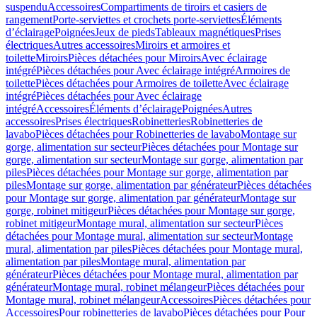
suspendu
Accessoires
Compartiments de tiroirs et casiers de
rangement
Porte-serviettes et crochets porte-serviettes
Éléments
d’éclairage
Poignées
Jeux de pieds
Tableaux magnétiques
Prises
électriques
Autres accessoires
Miroirs et armoires et
toilette
Miroirs
Pièces détachées pour Miroirs
Avec éclairage
intégré
Pièces détachées pour Avec éclairage intégré
Armoires de
toilette
Pièces détachées pour Armoires de toilette
Avec éclairage
intégré
Pièces détachées pour Avec éclairage
intégré
Accessoires
Éléments d’éclairage
Poignées
Autres
accessoires
Prises électriques
Robinetteries
Robinetteries de
lavabo
Pièces détachées pour Robinetteries de lavabo
Montage sur
gorge, alimentation sur secteur
Pièces détachées pour Montage sur
gorge, alimentation sur secteur
Montage sur gorge, alimentation par
piles
Pièces détachées pour Montage sur gorge, alimentation par
piles
Montage sur gorge, alimentation par générateur
Pièces détachées
pour Montage sur gorge, alimentation par générateur
Montage sur
gorge, robinet mitigeur
Pièces détachées pour Montage sur gorge,
robinet mitigeur
Montage mural, alimentation sur secteur
Pièces
détachées pour Montage mural, alimentation sur secteur
Montage
mural, alimentation par piles
Pièces détachées pour Montage mural,
alimentation par piles
Montage mural, alimentation par
générateur
Pièces détachées pour Montage mural, alimentation par
générateur
Montage mural, robinet mélangeur
Pièces détachées pour
Montage mural, robinet mélangeur
Accessoires
Pièces détachées pour
Accessoires
Pour robinetteries de lavabo
Pièces détachées pour Pour