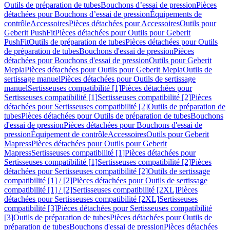
Outils de préparation de tubes
Bouchons d’essai de pression
Pièces
détachées pour Bouchons d’essai de pression
Équipements de
contrôle
Accessoires
Pièces détachées pour Accessoires
Outils pour
Geberit PushFit
Pièces détachées pour Outils pour Geberit
PushFit
Outils de préparation de tubes
Pièces détachées pour Outils
de préparation de tubes
Bouchons d'essai de pression
Pièces
détachées pour Bouchons d'essai de pression
Outils pour Geberit
Mepla
Pièces détachées pour Outils pour Geberit Mepla
Outils de
sertissage manuel
Pièces détachées pour Outils de sertissage
manuel
Sertisseuses compatibilité [1]
Pièces détachées pour
Sertisseuses compatibilité [1]
Sertisseuses compatibilité [2]
Pièces
détachées pour Sertisseuses compatibilité [2]
Outils de préparation de
tubes
Pièces détachées pour Outils de préparation de tubes
Bouchons
d'essai de pression
Pièces détachées pour Bouchons d'essai de
pression
Équipement de contrôle
Accessoires
Outils pour Geberit
Mapress
Pièces détachées pour Outils pour Geberit
Mapress
Sertisseuses compatibilité [1]
Pièces détachées pour
Sertisseuses compatibilité [1]
Sertisseuses compatibilité [2]
Pièces
détachées pour Sertisseuses compatibilité [2]
Outils de sertissage
compatibilité [1] / [2]
Pièces détachées pour Outils de sertissage
compatibilité [1] / [2]
Sertisseuses compatibilité [2XL]
Pièces
détachées pour Sertisseuses compatibilité [2XL]
Sertisseuses
compatibilité [3]
Pièces détachées pour Sertisseuses compatibilité
[3]
Outils de préparation de tubes
Pièces détachées pour Outils de
préparation de tubes
Bouchons d'essai de pression
Pièces détachées