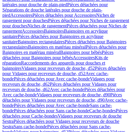
latérales pour douche de plain-pied
Pièces détachées pour
Séparations de douche latérales pour douche de plain-
pied
Accessoires
Pièces détachées pour Accessoires
Niches de
rangement pour douches
Pièces détachées pour Niches de rangement
pour douches
Niches de rangement
Pièces détachées pour Niches de
rangement
Accessoires
Baignoires
Baignoires en acrylique
sanitaire
Pièces détachées pour Baignoires en acrylique
sanitaire
Baignoires rectangulaires
Pièces détachées pour Baignoires
rectangulaires
Baignoires en matériau minéral
Pièces détachées pour
Baignoires en matériau minéral
Baignoires pour bébés
Pièces
détachées pour Baignoires pour bébés
Accessoires
Kits de
réparation
Raccordements des appareils pour douches et
baignoires
Vidages pour receveurs de douche, d52
Pièces détachées
pour Vidages pour receveurs de douche, d52
Avec cache-
bonde
Pièces détachées pour Avec cache-bonde
Vidages pour
receveurs de douche, d62
Pièces détachées pour Vidages pour
receveurs de douche, d62
Avec cache-bonde
Pièces détachées pour
Avec cache-bonde
Vidages pour receveurs de douche, d90
Pièces
détachées pour Vidages pour receveurs de douche, d90
Avec cache-
bonde
Pièces détachées pour Avec cache-bonde
Sans cache-
bonde
Pièces détachées pour Sans cache-bonde
Cache-bondes
Pièces
détachées pour Cache-bondes
Vidages pour receveurs de douche
Sestra
Pièces détachées pour Vidages pour receveurs de douche
Sestra
Sans cache-bonde
Pièces détachées pour Sans cache-
bonde
Vidages pour baignoires, d52
Pièces détachées pour Vidages