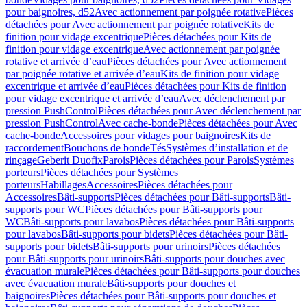
pour baignoires, d52
Avec actionnement par poignée rotative
Pièces
détachées pour Avec actionnement par poignée rotative
Kits de
finition pour vidage excentrique
Pièces détachées pour Kits de
finition pour vidage excentrique
Avec actionnement par poignée
rotative et arrivée d’eau
Pièces détachées pour Avec actionnement
par poignée rotative et arrivée d’eau
Kits de finition pour vidage
excentrique et arrivée d’eau
Pièces détachées pour Kits de finition
pour vidage excentrique et arrivée d’eau
Avec déclenchement par
pression PushControl
Pièces détachées pour Avec déclenchement par
pression PushControl
Avec cache-bonde
Pièces détachées pour Avec
cache-bonde
Accessoires pour vidages pour baignoires
Kits de
raccordement
Bouchons de bonde
Tés
Systèmes d’installation et de
rinçage
Geberit Duofix
Parois
Pièces détachées pour Parois
Systèmes
porteurs
Pièces détachées pour Systèmes
porteurs
Habillages
Accessoires
Pièces détachées pour
Accessoires
Bâti-supports
Pièces détachées pour Bâti-supports
Bâti-
supports pour WC
Pièces détachées pour Bâti-supports pour
WC
Bâti-supports pour lavabos
Pièces détachées pour Bâti-supports
pour lavabos
Bâti-supports pour bidets
Pièces détachées pour Bâti-
supports pour bidets
Bâti-supports pour urinoirs
Pièces détachées
pour Bâti-supports pour urinoirs
Bâti-supports pour douches avec
évacuation murale
Pièces détachées pour Bâti-supports pour douches
avec évacuation murale
Bâti-supports pour douches et
baignoires
Pièces détachées pour Bâti-supports pour douches et