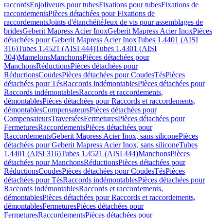
raccords
Enjoliveurs pour tubes
Fixations pour tubes
Fixations de
raccordements
Pièces détachées pour Fixations de
raccordements
Joints d'étanchéité
Jeux de vis pour assemblages de
brides
Geberit Mapress Acier Inox
Geberit Mapress Acier Inox
Pièces
détachées pour Geberit Mapress Acier Inox
Tubes 1.4401 (AISI
316)
Tubes 1.4521 (AISI 444)
Tubes 1.4301 (AISI
304)
Mamelons
Manchons
Pièces détachées pour
Manchons
Réductions
Pièces détachées pour
Réductions
Coudes
Pièces détachées pour Coudes
Tés
Pièces
détachées pour Tés
Raccords indémontables
Pièces détachées pour
Raccords indémontables
Raccords et raccordements,
démontables
Pièces détachées pour Raccords et raccordements,
démontables
Compensateurs
Pièces détachées pour
Compensateurs
Traversées
Fermetures
Pièces détachées pour
Fermetures
Raccordements
Pièces détachées pour
Raccordements
Geberit Mapress Acier Inox, sans silicone
Pièces
détachées pour Geberit Mapress Acier Inox, sans silicone
Tubes
1.4401 (AISI 316)
Tubes 1.4521 (AISI 444)
Manchons
Pièces
détachées pour Manchons
Réductions
Pièces détachées pour
Réductions
Coudes
Pièces détachées pour Coudes
Tés
Pièces
détachées pour Tés
Raccords indémontables
Pièces détachées pour
Raccords indémontables
Raccords et raccordements,
démontables
Pièces détachées pour Raccords et raccordements,
démontables
Fermetures
Pièces détachées pour
Fermetures
Raccordements
Pièces détachées pour