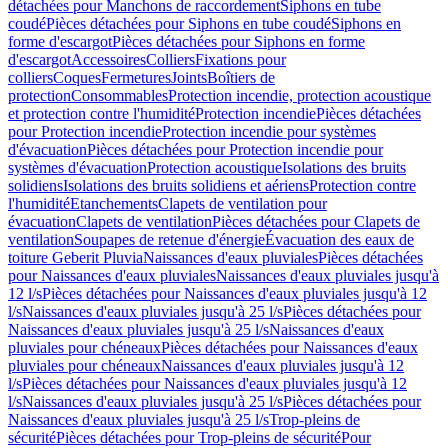
détachées pour Manchons de raccordement
Siphons en tube
coudé
Pièces détachées pour Siphons en tube coudé
Siphons en
forme d'escargot
Pièces détachées pour Siphons en forme
d'escargot
Accessoires
Colliers
Fixations pour
colliers
Coques
Fermetures
Joints
Boîtiers de
protection
Consommables
Protection incendie, protection acoustique
et protection contre l'humidité
Protection incendie
Pièces détachées
pour Protection incendie
Protection incendie pour systèmes
d'évacuation
Pièces détachées pour Protection incendie pour
systèmes d'évacuation
Protection acoustique
Isolations des bruits
solidiens
Isolations des bruits solidiens et aériens
Protection contre
l'humidité
Etanchements
Clapets de ventilation pour
évacuation
Clapets de ventilation
Pièces détachées pour Clapets de
ventilation
Soupapes de retenue d'énergie
Évacuation des eaux de
toiture Geberit Pluvia
Naissances d'eaux pluviales
Pièces détachées
pour Naissances d'eaux pluviales
Naissances d'eaux pluviales jusqu'à
12 l/s
Pièces détachées pour Naissances d'eaux pluviales jusqu'à 12
l/s
Naissances d'eaux pluviales jusqu'à 25 l/s
Pièces détachées pour
Naissances d'eaux pluviales jusqu'à 25 l/s
Naissances d'eaux
pluviales pour chéneaux
Pièces détachées pour Naissances d'eaux
pluviales pour chéneaux
Naissances d'eaux pluviales jusqu'à 12
l/s
Pièces détachées pour Naissances d'eaux pluviales jusqu'à 12
l/s
Naissances d'eaux pluviales jusqu'à 25 l/s
Pièces détachées pour
Naissances d'eaux pluviales jusqu'à 25 l/s
Trop-pleins de
sécurité
Pièces détachées pour Trop-pleins de sécurité
Pour