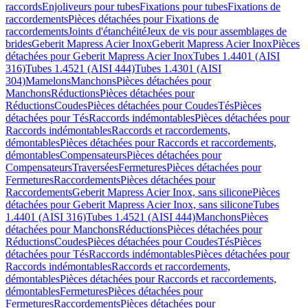
raccords
Enjoliveurs pour tubes
Fixations pour tubes
Fixations de
raccordements
Pièces détachées pour Fixations de
raccordements
Joints d'étanchéité
Jeux de vis pour assemblages de
brides
Geberit Mapress Acier Inox
Geberit Mapress Acier Inox
Pièces
détachées pour Geberit Mapress Acier Inox
Tubes 1.4401 (AISI
316)
Tubes 1.4521 (AISI 444)
Tubes 1.4301 (AISI
304)
Mamelons
Manchons
Pièces détachées pour
Manchons
Réductions
Pièces détachées pour
Réductions
Coudes
Pièces détachées pour Coudes
Tés
Pièces
détachées pour Tés
Raccords indémontables
Pièces détachées pour
Raccords indémontables
Raccords et raccordements,
démontables
Pièces détachées pour Raccords et raccordements,
démontables
Compensateurs
Pièces détachées pour
Compensateurs
Traversées
Fermetures
Pièces détachées pour
Fermetures
Raccordements
Pièces détachées pour
Raccordements
Geberit Mapress Acier Inox, sans silicone
Pièces
détachées pour Geberit Mapress Acier Inox, sans silicone
Tubes
1.4401 (AISI 316)
Tubes 1.4521 (AISI 444)
Manchons
Pièces
détachées pour Manchons
Réductions
Pièces détachées pour
Réductions
Coudes
Pièces détachées pour Coudes
Tés
Pièces
détachées pour Tés
Raccords indémontables
Pièces détachées pour
Raccords indémontables
Raccords et raccordements,
démontables
Pièces détachées pour Raccords et raccordements,
démontables
Fermetures
Pièces détachées pour
Fermetures
Raccordements
Pièces détachées pour