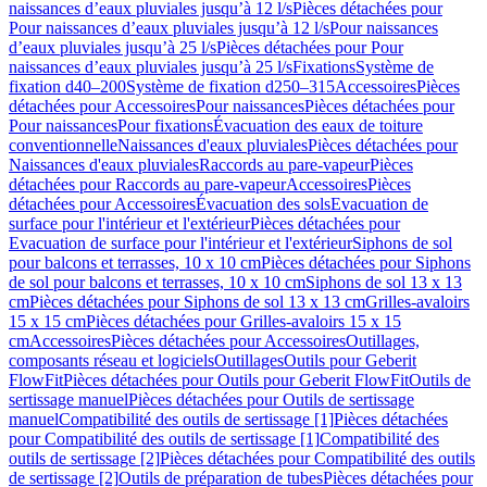
naissances d’eaux pluviales jusqu’à 12 l/s
Pièces détachées pour
Pour naissances d’eaux pluviales jusqu’à 12 l/s
Pour naissances
d’eaux pluviales jusqu’à 25 l/s
Pièces détachées pour Pour
naissances d’eaux pluviales jusqu’à 25 l/s
Fixations
Système de
fixation d40–200
Système de fixation d250–315
Accessoires
Pièces
détachées pour Accessoires
Pour naissances
Pièces détachées pour
Pour naissances
Pour fixations
Évacuation des eaux de toiture
conventionnelle
Naissances d'eaux pluviales
Pièces détachées pour
Naissances d'eaux pluviales
Raccords au pare-vapeur
Pièces
détachées pour Raccords au pare-vapeur
Accessoires
Pièces
détachées pour Accessoires
Évacuation des sols
Evacuation de
surface pour l'intérieur et l'extérieur
Pièces détachées pour
Evacuation de surface pour l'intérieur et l'extérieur
Siphons de sol
pour balcons et terrasses, 10 x 10 cm
Pièces détachées pour Siphons
de sol pour balcons et terrasses, 10 x 10 cm
Siphons de sol 13 x 13
cm
Pièces détachées pour Siphons de sol 13 x 13 cm
Grilles-avaloirs
15 x 15 cm
Pièces détachées pour Grilles-avaloirs 15 x 15
cm
Accessoires
Pièces détachées pour Accessoires
Outillages,
composants réseau et logiciels
Outillages
Outils pour Geberit
FlowFit
Pièces détachées pour Outils pour Geberit FlowFit
Outils de
sertissage manuel
Pièces détachées pour Outils de sertissage
manuel
Compatibilité des outils de sertissage [1]
Pièces détachées
pour Compatibilité des outils de sertissage [1]
Compatibilité des
outils de sertissage [2]
Pièces détachées pour Compatibilité des outils
de sertissage [2]
Outils de préparation de tubes
Pièces détachées pour