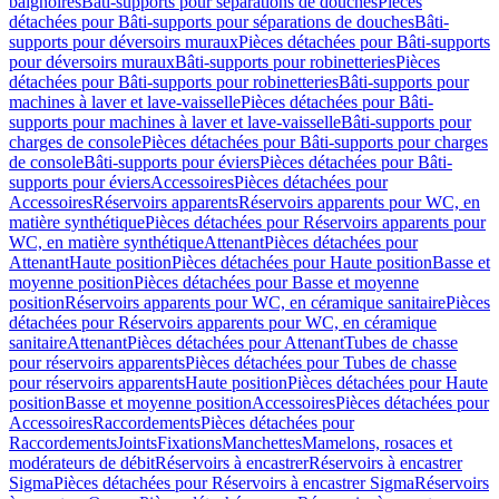
baignoires
Bâti-supports pour séparations de douches
Pièces
détachées pour Bâti-supports pour séparations de douches
Bâti-
supports pour déversoirs muraux
Pièces détachées pour Bâti-supports
pour déversoirs muraux
Bâti-supports pour robinetteries
Pièces
détachées pour Bâti-supports pour robinetteries
Bâti-supports pour
machines à laver et lave-vaisselle
Pièces détachées pour Bâti-
supports pour machines à laver et lave-vaisselle
Bâti-supports pour
charges de console
Pièces détachées pour Bâti-supports pour charges
de console
Bâti-supports pour éviers
Pièces détachées pour Bâti-
supports pour éviers
Accessoires
Pièces détachées pour
Accessoires
Réservoirs apparents
Réservoirs apparents pour WC, en
matière synthétique
Pièces détachées pour Réservoirs apparents pour
WC, en matière synthétique
Attenant
Pièces détachées pour
Attenant
Haute position
Pièces détachées pour Haute position
Basse et
moyenne position
Pièces détachées pour Basse et moyenne
position
Réservoirs apparents pour WC, en céramique sanitaire
Pièces
détachées pour Réservoirs apparents pour WC, en céramique
sanitaire
Attenant
Pièces détachées pour Attenant
Tubes de chasse
pour réservoirs apparents
Pièces détachées pour Tubes de chasse
pour réservoirs apparents
Haute position
Pièces détachées pour Haute
position
Basse et moyenne position
Accessoires
Pièces détachées pour
Accessoires
Raccordements
Pièces détachées pour
Raccordements
Joints
Fixations
Manchettes
Mamelons, rosaces et
modérateurs de débit
Réservoirs à encastrer
Réservoirs à encastrer
Sigma
Pièces détachées pour Réservoirs à encastrer Sigma
Réservoirs