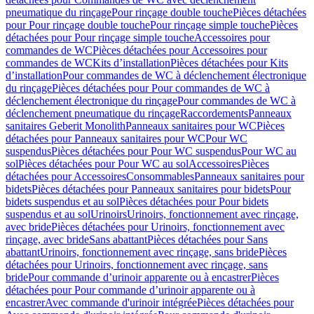
pneumatique du rinçage
Pour rinçage double touche
Pièces détachées
pour Pour rinçage double touche
Pour rinçage simple touche
Pièces
détachées pour Pour rinçage simple touche
Accessoires pour
commandes de WC
Pièces détachées pour Accessoires pour
commandes de WC
Kits d’installation
Pièces détachées pour Kits
d’installation
Pour commandes de WC à déclenchement électronique
du rinçage
Pièces détachées pour Pour commandes de WC à
déclenchement électronique du rinçage
Pour commandes de WC à
déclenchement pneumatique du rinçage
Raccordements
Panneaux
sanitaires Geberit Monolith
Panneaux sanitaires pour WC
Pièces
détachées pour Panneaux sanitaires pour WC
Pour WC
suspendus
Pièces détachées pour Pour WC suspendus
Pour WC au
sol
Pièces détachées pour Pour WC au sol
Accessoires
Pièces
détachées pour Accessoires
Consommables
Panneaux sanitaires pour
bidets
Pièces détachées pour Panneaux sanitaires pour bidets
Pour
bidets suspendus et au sol
Pièces détachées pour Pour bidets
suspendus et au sol
Urinoirs
Urinoirs, fonctionnement avec rinçage,
avec bride
Pièces détachées pour Urinoirs, fonctionnement avec
rinçage, avec bride
Sans abattant
Pièces détachées pour Sans
abattant
Urinoirs, fonctionnement avec rinçage, sans bride
Pièces
détachées pour Urinoirs, fonctionnement avec rinçage, sans
bride
Pour commande d’urinoir apparente ou à encastrer
Pièces
détachées pour Pour commande d’urinoir apparente ou à
encastrer
Avec commande d'urinoir intégrée
Pièces détachées pour