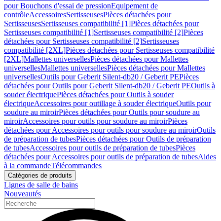
pour Bouchons d'essai de pression
Equipement de
contrôle
Accessoires
Sertisseuses
Pièces détachées pour
Sertisseuses
Sertisseuses compatibilité [1]
Pièces détachées pour
Sertisseuses compatibilité [1]
Sertisseuses compatibilité [2]
Pièces
détachées pour Sertisseuses compatibilité [2]
Sertisseuses
compatibilité [2XL]
Pièces détachées pour Sertisseuses compatibilité
[2XL]
Mallettes universelles
Pièces détachées pour Mallettes
universelles
Mallettes universelles
Pièces détachées pour Mallettes
universelles
Outils pour Geberit Silent-db20 / Geberit PE
Pièces
détachées pour Outils pour Geberit Silent-db20 / Geberit PE
Outils à
souder électrique
Pièces détachées pour Outils à souder
électrique
Accessoires pour outillage à souder électrique
Outils pour
soudure au miroir
Pièces détachées pour Outils pour soudure au
miroir
Accessoires pour outils pour soudure au miroir
Pièces
détachées pour Accessoires pour outils pour soudure au miroir
Outils
de préparation de tubes
Pièces détachées pour Outils de préparation
de tubes
Accessoires pour outils de préparation de tubes
Pièces
détachées pour Accessoires pour outils de préparation de tubes
Aides
à la commande
Télécommandes
Catégories de produits
Lignes de salle de bains
Nouveautés