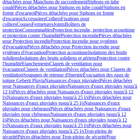
détachées pour Manchons de raccordement
Siphons en tube
coudé
Pièces détachées pour Siphons en tube coudé
Siphons en
forme d'escargot
Pièces détachées pour Siphons en forme
d'escargot
Accessoires
Colliers
Fixations pour
colliers
Coques
Fermetures
Joints
Boîtiers de
protection
Consommables
Protection incendie, protection acoustique
et protection contre l'humidité
Protection incendie
Pièces détachées
pour Protection incendie
Protection incendie pour systèmes
d'évacuation
Pièces détachées pour Protection incendie pour
systèmes d'évacuation
Protection acoustique
Isolations des bruits
solidiens
Isolations des bruits solidiens et aériens
Protection contre
l'humidité
Etanchements
Clapets de ventilation pour
évacuation
Clapets de ventilation
Pièces détachées pour Clapets de
ventilation
Soupapes de retenue d'énergie
Évacuation des eaux de
toiture Geberit Pluvia
Naissances d'eaux pluviales
Pièces détachées
pour Naissances d'eaux pluviales
Naissances d'eaux pluviales jusqu'à
12 l/s
Pièces détachées pour Naissances d'eaux pluviales jusqu'à 12
l/s
Naissances d'eaux pluviales jusqu'à 25 l/s
Pièces détachées pour
Naissances d'eaux pluviales jusqu'à 25 l/s
Naissances d'eaux
pluviales pour chéneaux
Pièces détachées pour Naissances d'eaux
pluviales pour chéneaux
Naissances d'eaux pluviales jusqu'à 12
l/s
Pièces détachées pour Naissances d'eaux pluviales jusqu'à 12
l/s
Naissances d'eaux pluviales jusqu'à 25 l/s
Pièces détachées pour
Naissances d'eaux pluviales jusqu'à 25 l/s
Trop-pleins de
sécurité
Pièces détachées pour Trop-pleins de sécurité
Pour