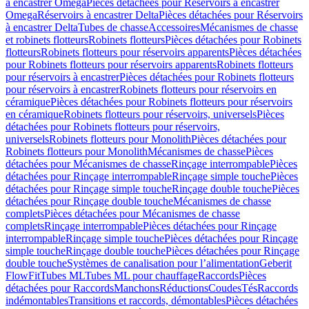
à encastrer Omega
Pièces détachées pour Réservoirs à encastrer
Omega
Réservoirs à encastrer Delta
Pièces détachées pour Réservoirs
à encastrer Delta
Tubes de chasse
Accessoires
Mécanismes de chasse
et robinets flotteurs
Robinets flotteurs
Pièces détachées pour Robinets
flotteurs
Robinets flotteurs pour réservoirs apparents
Pièces détachées
pour Robinets flotteurs pour réservoirs apparents
Robinets flotteurs
pour réservoirs à encastrer
Pièces détachées pour Robinets flotteurs
pour réservoirs à encastrer
Robinets flotteurs pour réservoirs en
céramique
Pièces détachées pour Robinets flotteurs pour réservoirs
en céramique
Robinets flotteurs pour réservoirs, universels
Pièces
détachées pour Robinets flotteurs pour réservoirs,
universels
Robinets flotteurs pour Monolith
Pièces détachées pour
Robinets flotteurs pour Monolith
Mécanismes de chasse
Pièces
détachées pour Mécanismes de chasse
Rinçage interrompable
Pièces
détachées pour Rinçage interrompable
Rinçage simple touche
Pièces
détachées pour Rinçage simple touche
Rinçage double touche
Pièces
détachées pour Rinçage double touche
Mécanismes de chasse
complets
Pièces détachées pour Mécanismes de chasse
complets
Rinçage interrompable
Pièces détachées pour Rinçage
interrompable
Rinçage simple touche
Pièces détachées pour Rinçage
simple touche
Rinçage double touche
Pièces détachées pour Rinçage
double touche
Systèmes de canalisation pour l’alimentation
Geberit
FlowFit
Tubes ML
Tubes ML pour chauffage
Raccords
Pièces
détachées pour Raccords
Manchons
Réductions
Coudes
Tés
Raccords
indémontables
Transitions et raccords, démontables
Pièces détachées