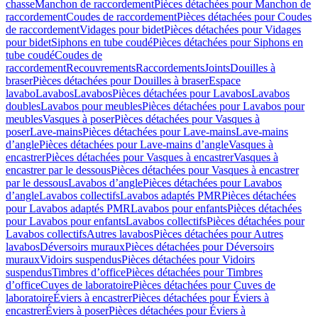
chasse
Manchon de raccordement
Pièces détachées pour Manchon de
raccordement
Coudes de raccordement
Pièces détachées pour Coudes
de raccordement
Vidages pour bidet
Pièces détachées pour Vidages
pour bidet
Siphons en tube coudé
Pièces détachées pour Siphons en
tube coudé
Coudes de
raccordement
Recouvrements
Raccordements
Joints
Douilles à
braser
Pièces détachées pour Douilles à braser
Espace
lavabo
Lavabos
Lavabos
Pièces détachées pour Lavabos
Lavabos
doubles
Lavabos pour meubles
Pièces détachées pour Lavabos pour
meubles
Vasques à poser
Pièces détachées pour Vasques à
poser
Lave-mains
Pièces détachées pour Lave-mains
Lave-mains
d’angle
Pièces détachées pour Lave-mains d’angle
Vasques à
encastrer
Pièces détachées pour Vasques à encastrer
Vasques à
encastrer par le dessous
Pièces détachées pour Vasques à encastrer
par le dessous
Lavabos d’angle
Pièces détachées pour Lavabos
d’angle
Lavabos collectifs
Lavabos adaptés PMR
Pièces détachées
pour Lavabos adaptés PMR
Lavabos pour enfants
Pièces détachées
pour Lavabos pour enfants
Lavabos collectifs
Pièces détachées pour
Lavabos collectifs
Autres lavabos
Pièces détachées pour Autres
lavabos
Déversoirs muraux
Pièces détachées pour Déversoirs
muraux
Vidoirs suspendus
Pièces détachées pour Vidoirs
suspendus
Timbres dʼoffice
Pièces détachées pour Timbres
dʼoffice
Cuves de laboratoire
Pièces détachées pour Cuves de
laboratoire
Éviers à encastrer
Pièces détachées pour Éviers à
encastrer
Éviers à poser
Pièces détachées pour Éviers à