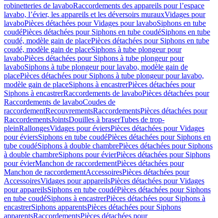
robinetteries de lavabo
Raccordements des appareils pour l’espace
lavabo, l’évier, les appareils et les déversoirs muraux
Vidages pour
lavabo
Pièces détachées pour Vidages pour lavabo
Siphons en tube
coudé
Pièces détachées pour Siphons en tube coudé
Siphons en tube
coudé, modèle gain de place
Pièces détachées pour Siphons en tube
coudé, modèle gain de place
Siphons à tube plongeur pour
lavabo
Pièces détachées pour Siphons à tube plongeur pour
lavabo
Siphons à tube plongeur pour lavabo, modèle gain de
place
Pièces détachées pour Siphons à tube plongeur pour lavabo,
modèle gain de place
Siphons à encastrer
Pièces détachées pour
Siphons à encastrer
Raccordements de lavabo
Pièces détachées pour
Raccordements de lavabo
Coudes de
raccordement
Recouvrements
Raccordements
Pièces détachées pour
Raccordements
Joints
Douilles à braser
Tubes de trop-
plein
Rallonges
Vidages pour éviers
Pièces détachées pour Vidages
pour éviers
Siphons en tube coudé
Pièces détachées pour Siphons en
tube coudé
Siphons à double chambre
Pièces détachées pour Siphons
à double chambre
Siphons pour évier
Pièces détachées pour Siphons
pour évier
Manchon de raccordement
Pièces détachées pour
Manchon de raccordement
Accessoires
Pièces détachées pour
Accessoires
Vidages pour appareils
Pièces détachées pour Vidages
pour appareils
Siphons en tube coudé
Pièces détachées pour Siphons
en tube coudé
Siphons à encastrer
Pièces détachées pour Siphons à
encastrer
Siphons apparents
Pièces détachées pour Siphons
apparents
Raccordements
Pièces détachées pour