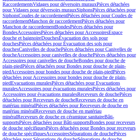
Raccordements
Vidages pour déversoirs muraux
Pièces détachées
pour Vidages pour déversoirs muraux
Siphons
Pièces détachées pour
Siphons
Coudes de raccordement
Pièces détachées pour Coudes de
raccordement
Manchon de raccordement
Pièces détachées pour
Manchon de raccordement
Bondes
Pièces détachées pour
Bondes
Accessoires
Pièces détachées pour Accessoires
Espace
douche et baignoire
Douches
Évacuation des sols pour
douches
Pièces détachées pour Évacuation des sols pour
douches
Canivelles de douche
Pièces détachées pour Canivelles de
douche
Accessoires pour canivelles de douche
Pièces détachées pour
Accessoires pour canivelles de douche
Bondes pour douche de
plain-pied
Pièces détachées pour Bondes pour douche de plain-
pied
Accessoires pour bondes pour douche de plain-pied
Pièces
détachées pour Accessoires pour bondes pour douche de plain-
pied
Evacuations murales
Pièces détachées pour Evacuations
murales
Accessoires pour évacuations murales
Pièces détachées pour
Accessoires pour évacuations murales
Receveurs de douche
Pièces
détachées pour Receveurs de douche
Receveurs de douche en
matériau minéral
Pièces détachées pour Receveurs de douche en
matériau minéral
Receveurs de douche en matériau
minéral
Receveurs de douche en céramique sanitaire
Bâti-
supports
Pièces détachées pour Bâti-supports
Bondes pour receveurs
de douche spécifiques
Pièces détachées pour Bondes pour receveurs
de douche spécifiques
Accessoires
Séparations de douche
Pièces
détachées pour Séparations de douche
Séparations de douche