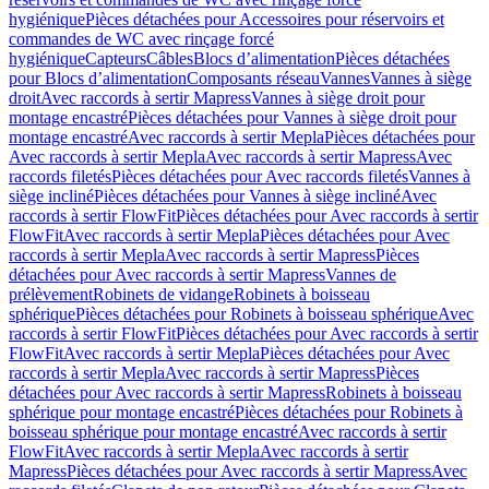
hygiénique
Pièces détachées pour Accessoires pour réservoirs et
commandes de WC avec rinçage forcé
hygiénique
Capteurs
Câbles
Blocs d’alimentation
Pièces détachées
pour Blocs d’alimentation
Composants réseau
Vannes
Vannes à siège
droit
Avec raccords à sertir Mapress
Vannes à siège droit pour
montage encastré
Pièces détachées pour Vannes à siège droit pour
montage encastré
Avec raccords à sertir Mepla
Pièces détachées pour
Avec raccords à sertir Mepla
Avec raccords à sertir Mapress
Avec
raccords filetés
Pièces détachées pour Avec raccords filetés
Vannes à
siège incliné
Pièces détachées pour Vannes à siège incliné
Avec
raccords à sertir FlowFit
Pièces détachées pour Avec raccords à sertir
FlowFit
Avec raccords à sertir Mepla
Pièces détachées pour Avec
raccords à sertir Mepla
Avec raccords à sertir Mapress
Pièces
détachées pour Avec raccords à sertir Mapress
Vannes de
prélèvement
Robinets de vidange
Robinets à boisseau
sphérique
Pièces détachées pour Robinets à boisseau sphérique
Avec
raccords à sertir FlowFit
Pièces détachées pour Avec raccords à sertir
FlowFit
Avec raccords à sertir Mepla
Pièces détachées pour Avec
raccords à sertir Mepla
Avec raccords à sertir Mapress
Pièces
détachées pour Avec raccords à sertir Mapress
Robinets à boisseau
sphérique pour montage encastré
Pièces détachées pour Robinets à
boisseau sphérique pour montage encastré
Avec raccords à sertir
FlowFit
Avec raccords à sertir Mepla
Avec raccords à sertir
Mapress
Pièces détachées pour Avec raccords à sertir Mapress
Avec