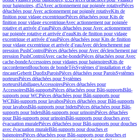
pour baignoires, d52
Avec actionnement par poignée rotative
Pièces
détachées pour Avec actionnement par poignée rotative
Kits de
finition pour vidage excentrique
Pièces détachées pour Kits de
finition pour vidage excentrique
Avec actionnement par poignée
rotative et arrivée d’eau
Pièces détachées pour Avec actionnement
par poignée rotative et arrivée d’eau
Kits de finition pour vidage
excentrique et arrivée d’eau
Pièces détachées pour Kits de finition
pour vidage excentrique et arrivée d’eau
Avec déclenchement par
pression PushControl
Pièces détachées pour Avec déclenchement par
pression PushControl
Avec cache-bonde
Pièces détachées pour Avec
cache-bonde
Accessoires pour vidages pour baignoires
Kits de
raccordement
Bouchons de bonde
Tés
Systèmes d’installation et de
rinçage
Geberit Duofix
Parois
Pièces détachées pour Parois
Systèmes
porteurs
Pièces détachées pour Systèmes
porteurs
Habillages
Accessoires
Pièces détachées pour
Accessoires
Bâti-supports
Pièces détachées pour Bâti-supports
Bâti-
supports pour WC
Pièces détachées pour Bâti-supports pour
WC
Bâti-supports pour lavabos
Pièces détachées pour Bâti-supports
pour lavabos
Bâti-supports pour bidets
Pièces détachées pour Bâti-
supports pour bidets
Bâti-supports pour urinoirs
Pièces détachées
pour Bâti-supports pour urinoirs
Bâti-supports pour douches avec
évacuation murale
Pièces détachées pour Bâti-supports pour douches
avec évacuation murale
Bâti-supports pour douches et
baignoires
Pièces détachées pour Bâti-supports pour douches et