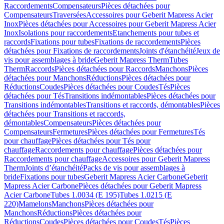
Raccordements
Compensateurs
Pièces détachées pour
Compensateurs
Traversées
Accessoires pour Geberit Mapress Acier
Inox
Pièces détachées pour Accessoires pour Geberit Mapress Acier
Inox
Isolations pour raccordements
Etanchements pour tubes et
raccords
Fixations pour tubes
Fixations de raccordements
Pièces
détachées pour Fixations de raccordements
Joints d'étanchéité
Jeux de
vis pour assemblages à bride
Geberit Mapress Therm
Tubes
Therm
Raccords
Pièces détachées pour Raccords
Manchons
Pièces
détachées pour Manchons
Réductions
Pièces détachées pour
Réductions
Coudes
Pièces détachées pour Coudes
Tés
Pièces
détachées pour Tés
Transitions indémontables
Pièces détachées pour
Transitions indémontables
Transitions et raccords, démontables
Pièces
détachées pour Transitions et raccords,
démontables
Compensateurs
Pièces détachées pour
Compensateurs
Fermetures
Pièces détachées pour Fermetures
Tés
pour chauffage
Pièces détachées pour Tés pour
chauffage
Raccordements pour chauffage
Pièces détachées pour
Raccordements pour chauffage
Accessoires pour Geberit Mapress
Therm
Joints d’étanchéité
Packs de vis pour assemblages à
bride
Fixations pour tubes
Geberit Mapress Acier Carbone
Geberit
Mapress Acier Carbone
Pièces détachées pour Geberit Mapress
Acier Carbone
Tubes 1.0034 (E 195)
Tubes 1.0215 (E
220)
Mamelons
Manchons
Pièces détachées pour
Manchons
Réductions
Pièces détachées pour
Réductions
Coudes
Pièces détachées pour Coudes
Tés
Pièces