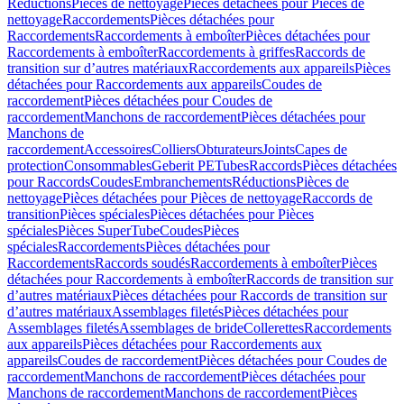
Réductions
Pièces de nettoyage
Pièces détachées pour Pièces de
nettoyage
Raccordements
Pièces détachées pour
Raccordements
Raccordements à emboîter
Pièces détachées pour
Raccordements à emboîter
Raccordements à griffes
Raccords de
transition sur d’autres matériaux
Raccordements aux appareils
Pièces
détachées pour Raccordements aux appareils
Coudes de
raccordement
Pièces détachées pour Coudes de
raccordement
Manchons de raccordement
Pièces détachées pour
Manchons de
raccordement
Accessoires
Colliers
Obturateurs
Joints
Capes de
protection
Consommables
Geberit PE
Tubes
Raccords
Pièces détachées
pour Raccords
Coudes
Embranchements
Réductions
Pièces de
nettoyage
Pièces détachées pour Pièces de nettoyage
Raccords de
transition
Pièces spéciales
Pièces détachées pour Pièces
spéciales
Pièces SuperTube
Coudes
Pièces
spéciales
Raccordements
Pièces détachées pour
Raccordements
Raccords soudés
Raccordements à emboîter
Pièces
détachées pour Raccordements à emboîter
Raccords de transition sur
d’autres matériaux
Pièces détachées pour Raccords de transition sur
d’autres matériaux
Assemblages filetés
Pièces détachées pour
Assemblages filetés
Assemblages de bride
Collerettes
Raccordements
aux appareils
Pièces détachées pour Raccordements aux
appareils
Coudes de raccordement
Pièces détachées pour Coudes de
raccordement
Manchons de raccordement
Pièces détachées pour
Manchons de raccordement
Manchons de raccordement
Pièces