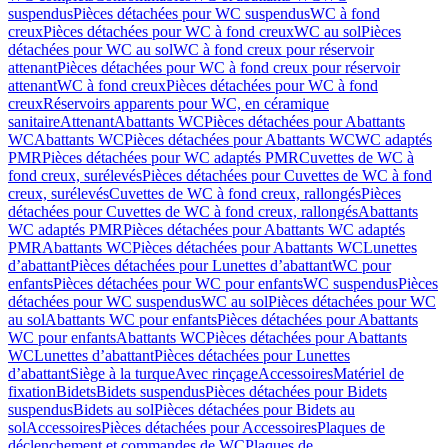
suspendus
Pièces détachées pour WC suspendus
WC à fond
creux
Pièces détachées pour WC à fond creux
WC au sol
Pièces
détachées pour WC au sol
WC à fond creux pour réservoir
attenant
Pièces détachées pour WC à fond creux pour réservoir
attenant
WC à fond creux
Pièces détachées pour WC à fond
creux
Réservoirs apparents pour WC, en céramique
sanitaire
Attenant
Abattants WC
Pièces détachées pour Abattants
WC
Abattants WC
Pièces détachées pour Abattants WC
WC adaptés
PMR
Pièces détachées pour WC adaptés PMR
Cuvettes de WC à
fond creux, surélevés
Pièces détachées pour Cuvettes de WC à fond
creux, surélevés
Cuvettes de WC à fond creux, rallongés
Pièces
détachées pour Cuvettes de WC à fond creux, rallongés
Abattants
WC adaptés PMR
Pièces détachées pour Abattants WC adaptés
PMR
Abattants WC
Pièces détachées pour Abattants WC
Lunettes
d’abattant
Pièces détachées pour Lunettes d’abattant
WC pour
enfants
Pièces détachées pour WC pour enfants
WC suspendus
Pièces
détachées pour WC suspendus
WC au sol
Pièces détachées pour WC
au sol
Abattants WC pour enfants
Pièces détachées pour Abattants
WC pour enfants
Abattants WC
Pièces détachées pour Abattants
WC
Lunettes d’abattant
Pièces détachées pour Lunettes
d’abattant
Siège à la turque
Avec rinçage
Accessoires
Matériel de
fixation
Bidets
Bidets suspendus
Pièces détachées pour Bidets
suspendus
Bidets au sol
Pièces détachées pour Bidets au
sol
Accessoires
Pièces détachées pour Accessoires
Plaques de
déclenchement et commandes de WC
Plaques de