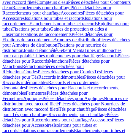
avec raccord fileté
Compteurs d'eau
Pièces détachées pour Compteurs
d'eau
Raccordements pour chauffage
Pièces détachées pour
Raccordements pour chauffage
Accessoires
Pièces détachées pour
Accessoires
Isolations pour tubes et raccords
Isolations pour
raccordements
Etanchements pour tubes et raccords
Enjoliveurs pour
tubes
Fixations pour tubes
Gaines de protection et aides à
l'insertion
Fixations de raccordements
Pièces détachées pour
Fixations de raccordements
Armoires de distribution
Pièces détachées
pour Armoires de distribution
Fixations pour nourrice de
distribution
Joints d'étanchéité
Geberit Mepla
Tubes multicouches
pour eau potable
Tubes multicouches pour chauffage
Raccords
Pièces
détachées pour Raccords
Manchons
Pièces détachées pour
Manchons
Réductions
Pièces détachées pour
Réductions
Coudes
Pièces détachées pour Coudes
Tés
Pièces
détachées pour Tés
Raccords indémontables
Pièces détachées pour
Raccords indémontables
Raccords et raccordements,
démontables
Pièces détachées pour Raccords et raccordements,
démontables
Fermetures
Pièces détachées pour
Fermetures
Appliques
Pièces détachées pour Appliques
Nourrices de
distribution avec raccord fileté
Pièces détachées pour Nourrices de
distribution avec raccord fileté
Tés pour chauffage
Pièces détachées
pour Tés pour chauffage
Raccordements pour chauffage
Pièces
détachées pour Raccordements pour chauffage
Accessoires
Pièces
détachées pour Accessoires
Isolations pour tubes et
raccords
Isolations pour raccordements
Etanchements pour tubes et