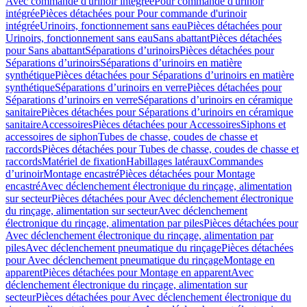
Avec commande d'urinoir intégrée
Pour commande d'urinoir
intégrée
Pièces détachées pour Pour commande d'urinoir
intégrée
Urinoirs, fonctionnement sans eau
Pièces détachées pour
Urinoirs, fonctionnement sans eau
Sans abattant
Pièces détachées
pour Sans abattant
Séparations d’urinoirs
Pièces détachées pour
Séparations d’urinoirs
Séparations d’urinoirs en matière
synthétique
Pièces détachées pour Séparations d’urinoirs en matière
synthétique
Séparations d’urinoirs en verre
Pièces détachées pour
Séparations d’urinoirs en verre
Séparations d’urinoirs en céramique
sanitaire
Pièces détachées pour Séparations d’urinoirs en céramique
sanitaire
Accessoires
Pièces détachées pour Accessoires
Siphons et
accessoires de siphon
Tubes de chasse, coudes de chasse et
raccords
Pièces détachées pour Tubes de chasse, coudes de chasse et
raccords
Matériel de fixation
Habillages latéraux
Commandes
dʼurinoir
Montage encastré
Pièces détachées pour Montage
encastré
Avec déclenchement électronique du rinçage, alimentation
sur secteur
Pièces détachées pour Avec déclenchement électronique
du rinçage, alimentation sur secteur
Avec déclenchement
électronique du rinçage, alimentation par piles
Pièces détachées pour
Avec déclenchement électronique du rinçage, alimentation par
piles
Avec déclenchement pneumatique du rinçage
Pièces détachées
pour Avec déclenchement pneumatique du rinçage
Montage en
apparent
Pièces détachées pour Montage en apparent
Avec
déclenchement électronique du rinçage, alimentation sur
secteur
Pièces détachées pour Avec déclenchement électronique du