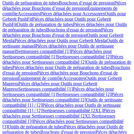
Outils de préparation de tubes
Bouchons d’essai de pression
Pièces
détachées pour Bouchons d’essai de pression
Équipements de
contrôle
Accessoires
Pièces détachées pour Accessoires
Outils pour
Geberit PushFit
Pièces détachées pour Outils pour Geberit
PushFit
Outils de préparation de tubes
Pièces détachées pour Outils
de préparation de tubes
Bouchons d'essai de pression
Pièces
détachées pour Bouchons d'essai de pression
Outils pour Geberit
Mepla
Pièces détachées pour Outils pour Geberit Mepla
Outils de
sertissage manuel
Pièces détachées pour Outils de sertissage
manuel
Sertisseuses compatibilité [1]
Pièces détachées pour
Sertisseuses compatibilité [1]
Sertisseuses compatibilité [2]
Pièces
détachées pour Sertisseuses compatibilité [2]
Outils de préparation de
tubes
Pièces détachées pour Outils de préparation de tubes
Bouchons
d'essai de pression
Pièces détachées pour Bouchons d'essai de
pression
Équipement de contrôle
Accessoires
Outils pour Geberit
Mapress
Pièces détachées pour Outils pour Geberit
Mapress
Sertisseuses compatibilité [1]
Pièces détachées pour
Sertisseuses compatibilité [1]
Sertisseuses compatibilité [2]
Pièces
détachées pour Sertisseuses compatibilité [2]
Outils de sertissage
compatibilité [1] / [2]
Pièces détachées pour Outils de sertissage
compatibilité [1] / [2]
Sertisseuses compatibilité [2XL]
Pièces
détachées pour Sertisseuses compatibilité [2XL]
Sertisseuses
compatibilité [3]
Pièces détachées pour Sertisseuses compatibilité
[3]
Outils de préparation de tubes
Pièces détachées pour Outils de
préparation de tubes
Bouchons d'essai de pression
Pièces détachées