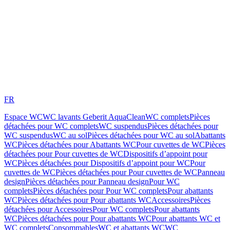
FR
Espace WC
WC lavants Geberit AquaClean
WC complets
Pièces
détachées pour WC complets
WC suspendus
Pièces détachées pour
WC suspendus
WC au sol
Pièces détachées pour WC au sol
Abattants
WC
Pièces détachées pour Abattants WC
Pour cuvettes de WC
Pièces
détachées pour Pour cuvettes de WC
Dispositifs d’appoint pour
WC
Pièces détachées pour Dispositifs d’appoint pour WC
Pour
cuvettes de WC
Pièces détachées pour Pour cuvettes de WC
Panneau
design
Pièces détachées pour Panneau design
Pour WC
complets
Pièces détachées pour Pour WC complets
Pour abattants
WC
Pièces détachées pour Pour abattants WC
Accessoires
Pièces
détachées pour Accessoires
Pour WC complets
Pour abattants
WC
Pièces détachées pour Pour abattants WC
Pour abattants WC et
WC complets
Consommables
WC et abattants WC
WC