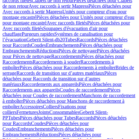
raccords filetés
Clapets de non retour
Pièces détachées pour Clapets
de non retour
Avec raccords à sertir Mapress
Pièces détachées pour
Avec raccords à sertir Mapress
Unités pour compteur d'eau pour
montage encastré
Pièces détachées pour Unités pour compteur d'eau
pour montage encastré
Avec raccords filetés
Pièces détachées pour
Avec raccords filetés
Soupapes d'évacuation d'air pour
chauffage
Purgeurs rapides
Systèmes de canalisation pour
l’évacuation
Geberit Silent-db20
Tubes
Raccords
Pièces détachées
pour Raccords
Coudes
Embranchements
Pièces détachées pour
Embranchements
Réductions
Pièces de nettoyage
Pièces détachées
pour Pièces de nettoyage
Raccordements
Pièces détachées pour
Raccordements
Raccordements à souder
Raccordements à
emboîter
Pièces détachées pour Raccordements à emboîter
Brides de
serrage
Raccords de transition sur d’autres matériaux
Pièces
détachées pour Raccords de transition sur d’autres
matériaux
Raccordements aux appareils
Pièces détachées pour
Raccordements aux appareils
Coudes de raccordement
Pièces
détachées pour Coudes de raccordement
Manchons de raccordement
à emboîter
Pièces détachées pour Manchons de raccordement à
emboîter
Accessoires
Colliers
Fixations pour
colliers
Fermetures
Joints
Consommables
Geberit Silent-
PP
Tubes
Pièces détachées pour Tubes
Raccords
Pièces détachées
pour Raccords
Coudes
Pièces détachées pour
Coudes
Embranchements
Pièces détachées pour
Embranchements
Réductions
Pièces détachées pour