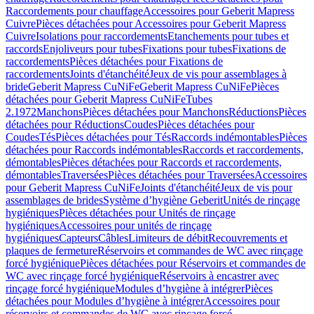
Raccordements pour chauffage
Accessoires pour Geberit Mapress
Cuivre
Pièces détachées pour Accessoires pour Geberit Mapress
Cuivre
Isolations pour raccordements
Etanchements pour tubes et
raccords
Enjoliveurs pour tubes
Fixations pour tubes
Fixations de
raccordements
Pièces détachées pour Fixations de
raccordements
Joints d'étanchéité
Jeux de vis pour assemblages à
bride
Geberit Mapress CuNiFe
Geberit Mapress CuNiFe
Pièces
détachées pour Geberit Mapress CuNiFe
Tubes
2.1972
Manchons
Pièces détachées pour Manchons
Réductions
Pièces
détachées pour Réductions
Coudes
Pièces détachées pour
Coudes
Tés
Pièces détachées pour Tés
Raccords indémontables
Pièces
détachées pour Raccords indémontables
Raccords et raccordements,
démontables
Pièces détachées pour Raccords et raccordements,
démontables
Traversées
Pièces détachées pour Traversées
Accessoires
pour Geberit Mapress CuNiFe
Joints d'étanchéité
Jeux de vis pour
assemblages de brides
Système d’hygiène Geberit
Unités de rinçage
hygiéniques
Pièces détachées pour Unités de rinçage
hygiéniques
Accessoires pour unités de rinçage
hygiéniques
Capteurs
Câbles
Limiteurs de débit
Recouvrements et
plaques de fermeture
Réservoirs et commandes de WC avec rinçage
forcé hygiénique
Pièces détachées pour Réservoirs et commandes de
WC avec rinçage forcé hygiénique
Réservoirs à encastrer avec
rinçage forcé hygiénique
Modules d’hygiène à intégrer
Pièces
détachées pour Modules d’hygiène à intégrer
Accessoires pour
réservoirs et commandes de WC avec rinçage forcé