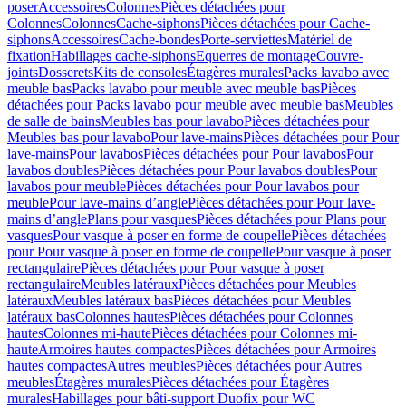
poser
Accessoires
Colonnes
Pièces détachées pour
Colonnes
Colonnes
Cache-siphons
Pièces détachées pour Cache-
siphons
Accessoires
Cache-bondes
Porte-serviettes
Matériel de
fixation
Habillages cache-siphons
Equerres de montage
Couvre-
joints
Dosserets
Kits de consoles
Étagères murales
Packs lavabo avec
meuble bas
Packs lavabo pour meuble avec meuble bas
Pièces
détachées pour Packs lavabo pour meuble avec meuble bas
Meubles
de salle de bains
Meubles bas pour lavabo
Pièces détachées pour
Meubles bas pour lavabo
Pour lave-mains
Pièces détachées pour Pour
lave-mains
Pour lavabos
Pièces détachées pour Pour lavabos
Pour
lavabos doubles
Pièces détachées pour Pour lavabos doubles
Pour
lavabos pour meuble
Pièces détachées pour Pour lavabos pour
meuble
Pour lave-mains d’angle
Pièces détachées pour Pour lave-
mains d’angle
Plans pour vasques
Pièces détachées pour Plans pour
vasques
Pour vasque à poser en forme de coupelle
Pièces détachées
pour Pour vasque à poser en forme de coupelle
Pour vasque à poser
rectangulaire
Pièces détachées pour Pour vasque à poser
rectangulaire
Meubles latéraux
Pièces détachées pour Meubles
latéraux
Meubles latéraux bas
Pièces détachées pour Meubles
latéraux bas
Colonnes hautes
Pièces détachées pour Colonnes
hautes
Colonnes mi-haute
Pièces détachées pour Colonnes mi-
haute
Armoires hautes compactes
Pièces détachées pour Armoires
hautes compactes
Autres meubles
Pièces détachées pour Autres
meubles
Étagères murales
Pièces détachées pour Étagères
murales
Habillages pour bâti-support Duofix pour WC