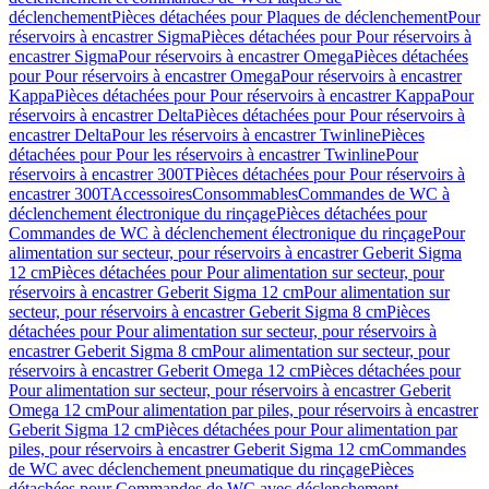
déclenchement
Pièces détachées pour Plaques de déclenchement
Pour
réservoirs à encastrer Sigma
Pièces détachées pour Pour réservoirs à
encastrer Sigma
Pour réservoirs à encastrer Omega
Pièces détachées
pour Pour réservoirs à encastrer Omega
Pour réservoirs à encastrer
Kappa
Pièces détachées pour Pour réservoirs à encastrer Kappa
Pour
réservoirs à encastrer Delta
Pièces détachées pour Pour réservoirs à
encastrer Delta
Pour les réservoirs à encastrer Twinline
Pièces
détachées pour Pour les réservoirs à encastrer Twinline
Pour
réservoirs à encastrer 300T
Pièces détachées pour Pour réservoirs à
encastrer 300T
Accessoires
Consommables
Commandes de WC à
déclenchement électronique du rinçage
Pièces détachées pour
Commandes de WC à déclenchement électronique du rinçage
Pour
alimentation sur secteur, pour réservoirs à encastrer Geberit Sigma
12 cm
Pièces détachées pour Pour alimentation sur secteur, pour
réservoirs à encastrer Geberit Sigma 12 cm
Pour alimentation sur
secteur, pour réservoirs à encastrer Geberit Sigma 8 cm
Pièces
détachées pour Pour alimentation sur secteur, pour réservoirs à
encastrer Geberit Sigma 8 cm
Pour alimentation sur secteur, pour
réservoirs à encastrer Geberit Omega 12 cm
Pièces détachées pour
Pour alimentation sur secteur, pour réservoirs à encastrer Geberit
Omega 12 cm
Pour alimentation par piles, pour réservoirs à encastrer
Geberit Sigma 12 cm
Pièces détachées pour Pour alimentation par
piles, pour réservoirs à encastrer Geberit Sigma 12 cm
Commandes
de WC avec déclenchement pneumatique du rinçage
Pièces
détachées pour Commandes de WC avec déclenchement