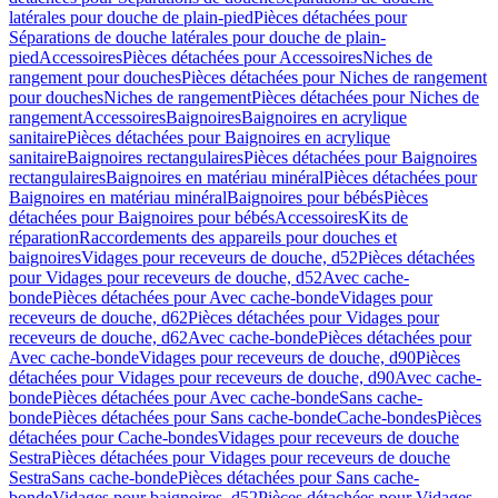
latérales pour douche de plain-pied
Pièces détachées pour
Séparations de douche latérales pour douche de plain-
pied
Accessoires
Pièces détachées pour Accessoires
Niches de
rangement pour douches
Pièces détachées pour Niches de rangement
pour douches
Niches de rangement
Pièces détachées pour Niches de
rangement
Accessoires
Baignoires
Baignoires en acrylique
sanitaire
Pièces détachées pour Baignoires en acrylique
sanitaire
Baignoires rectangulaires
Pièces détachées pour Baignoires
rectangulaires
Baignoires en matériau minéral
Pièces détachées pour
Baignoires en matériau minéral
Baignoires pour bébés
Pièces
détachées pour Baignoires pour bébés
Accessoires
Kits de
réparation
Raccordements des appareils pour douches et
baignoires
Vidages pour receveurs de douche, d52
Pièces détachées
pour Vidages pour receveurs de douche, d52
Avec cache-
bonde
Pièces détachées pour Avec cache-bonde
Vidages pour
receveurs de douche, d62
Pièces détachées pour Vidages pour
receveurs de douche, d62
Avec cache-bonde
Pièces détachées pour
Avec cache-bonde
Vidages pour receveurs de douche, d90
Pièces
détachées pour Vidages pour receveurs de douche, d90
Avec cache-
bonde
Pièces détachées pour Avec cache-bonde
Sans cache-
bonde
Pièces détachées pour Sans cache-bonde
Cache-bondes
Pièces
détachées pour Cache-bondes
Vidages pour receveurs de douche
Sestra
Pièces détachées pour Vidages pour receveurs de douche
Sestra
Sans cache-bonde
Pièces détachées pour Sans cache-
bonde
Vidages pour baignoires, d52
Pièces détachées pour Vidages