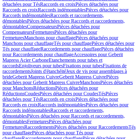
détachées pour Tés
Raccords en croix
Pièces détachées pour
Raccords en croix
Raccords indémontables
Pièces détachées pour
Raccords indémontables
Raccords et raccordements,
démontables
Pièces détachées pour Raccords et raccordements,
démontables
Compensateurs
Pièces détachées pour
Compensateurs
Fermetures
Pièces détachées pour
Fermetures
Manchons pour chauffage
Pièces détachées pour
Manchons pour chauffage
Tés pour chauffage
Pièces détachées pour
Tés pour chauffage
Raccordements pour chauffage
Pièces détachées
pour Raccordements pour chauffage
Accessoires pour Geberit
Mapress Acier Carbone
Etanchements pour tubes et
raccords
Enjoliveurs pour tubes
Fixations pour tubes
Fixations de
raccordements
Joints d'étanchéité
Jeux de vis pour assemblages à
bride
Geberit Mapress Cuivre
Geberit Mapress Cuivre
Pièces
détachées pour Geberit Mapress Cuivre
Manchons
Pièces détachées
pour Manchons
Réductions
Pièces détachées pour
Réductions
Coudes
Pièces détachées pour Coudes
Tés
Pièces
détachées pour Tés
Raccords en croix
Pièces détachées pour
Raccords en croix
Raccords indémontables
Pièces détachées pour
Raccords indémontables
Raccords et raccordements,
démontables
Pièces détachées pour Raccords et raccordements,
démontables
Fermetures
Pièces détachées pour
Fermetures
Raccordements
Pièces détachées pour Raccordements
Tés
pour chauffage
Pièces détachées pour Tés pour
chauffage
Raccordements pour chauffage
Pièces détachées pour