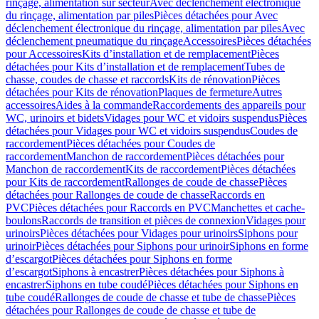
rinçage, alimentation sur secteur
Avec déclenchement électronique
du rinçage, alimentation par piles
Pièces détachées pour Avec
déclenchement électronique du rinçage, alimentation par piles
Avec
déclenchement pneumatique du rinçage
Accessoires
Pièces détachées
pour Accessoires
Kits d’installation et de remplacement
Pièces
détachées pour Kits d’installation et de remplacement
Tubes de
chasse, coudes de chasse et raccords
Kits de rénovation
Pièces
détachées pour Kits de rénovation
Plaques de fermeture
Autres
accessoires
Aides à la commande
Raccordements des appareils pour
WC, urinoirs et bidets
Vidages pour WC et vidoirs suspendus
Pièces
détachées pour Vidages pour WC et vidoirs suspendus
Coudes de
raccordement
Pièces détachées pour Coudes de
raccordement
Manchon de raccordement
Pièces détachées pour
Manchon de raccordement
Kits de raccordement
Pièces détachées
pour Kits de raccordement
Rallonges de coude de chasse
Pièces
détachées pour Rallonges de coude de chasse
Raccords en
PVC
Pièces détachées pour Raccords en PVC
Manchettes et cache-
boulons
Raccords de transition et pièces de connexion
Vidages pour
urinoirs
Pièces détachées pour Vidages pour urinoirs
Siphons pour
urinoir
Pièces détachées pour Siphons pour urinoir
Siphons en forme
d’escargot
Pièces détachées pour Siphons en forme
d’escargot
Siphons à encastrer
Pièces détachées pour Siphons à
encastrer
Siphons en tube coudé
Pièces détachées pour Siphons en
tube coudé
Rallonges de coude de chasse et tube de chasse
Pièces
détachées pour Rallonges de coude de chasse et tube de