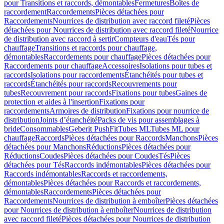
pour Transitions et raccords, démontables
Fermetures
Boîtes de
raccordement
Raccordements
Pièces détachées pour
Raccordements
Nourrices de distribution avec raccord fileté
Pièces
détachées pour Nourrices de distribution avec raccord fileté
Nourrice
de distribution avec raccord à sertir
Compteurs d'eau
Tés pour
chauffage
Transitions et raccords pour chauffage,
démontables
Raccordements pour chauffage
Pièces détachées pour
Raccordements pour chauffage
Accessoires
Isolations pour tubes et
raccords
Isolations pour raccordements
Étanchéités pour tubes et
raccords
Étanchéités pour raccords
Recouvrements pour
tubes
Recouvrement pour raccords
Fixations pour tubes
Gaines de
protection et aides à l'insertion
Fixations pour
raccordements
Armoires de distribution
Fixations pour nourrice de
distribution
Joints d’étanchéité
Packs de vis pour assemblages à
bride
Consommables
Geberit PushFit
Tubes ML
Tubes ML pour
chauffage
Raccords
Pièces détachées pour Raccords
Manchons
Pièces
détachées pour Manchons
Réductions
Pièces détachées pour
Réductions
Coudes
Pièces détachées pour Coudes
Tés
Pièces
détachées pour Tés
Raccords indémontables
Pièces détachées pour
Raccords indémontables
Raccords et raccordements,
démontables
Pièces détachées pour Raccords et raccordements,
démontables
Raccordements
Pièces détachées pour
Raccordements
Nourrices de distribution à emboîter
Pièces détachées
pour Nourrices de distribution à emboîter
Nourrices de distribution
avec raccord fileté
Pièces détachées pour Nourrices de distribution