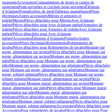
suspendu
Accessoires
Compartiments de tiroirs et casiers de
rangement
Porte-serviettes et crochets porte-serviettes
Éléments
d’éclairage
Poignées
Jeux de pieds
Tableaux magnétiques
Prises
électriques
Autres accessoires
Miroirs et armoires et
toilette
Miroirs
Pièces détachées pour Miroirs
Avec éclairage
intégré
Pièces détachées pour Avec éclairage intégré
Armoires de
toilette
Pièces détachées pour Armoires de toilette
Avec éclairage
intégré
Pièces détachées pour Avec éclairage
intégré
Accessoires
Éléments d’éclairage
Poignées
Autres
accessoires
Prises électriques
Robinetteries
Robinetteries de
lavabo
Pièces détachées pour Robinetteries de lavabo
Montage sur
gorge, alimentation sur secteur
Pièces détachées pour Montage sur
gorge, alimentation sur secteur
Montage sur gorge, alimentation par
piles
Pièces détachées pour Montage sur gorge, alimentation par
piles
Montage sur gorge, alimentation par générateur
Pièces détachées
pour Montage sur gorge, alimentation par générateur
Montage sur
gorge, robinet mitigeur
Pièces détachées pour Montage sur gorge,
robinet mitigeur
Montage mural, alimentation sur secteur
Pièces
détachées pour Montage mural, alimentation sur secteur
Montage
mural, alimentation par piles
Pièces détachées pour Montage mural,
alimentation par piles
Montage mural, alimentation par
générateur
Pièces détachées pour Montage mural, alimentation par
générateur
Montage mural, robinet mélangeur
Pièces détachées pour
Montage mural, robinet mélangeur
Accessoires
Pièces détachées pour
Accessoires
Pour robinetteries de lavabo
Pièces détachées pour Pour