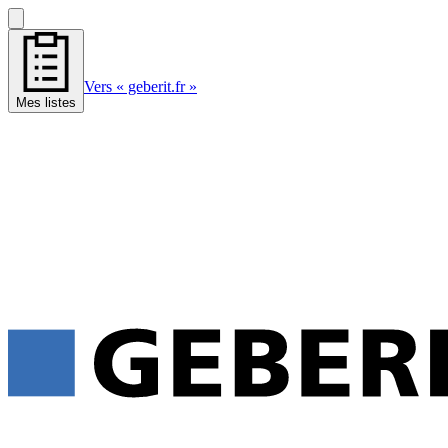
Vers « geberit.fr »
Mes listes