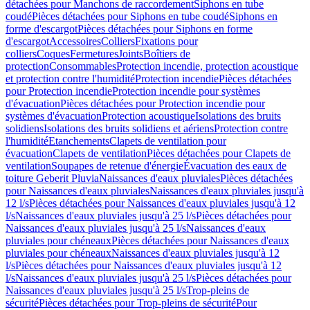
détachées pour Manchons de raccordement
Siphons en tube
coudé
Pièces détachées pour Siphons en tube coudé
Siphons en
forme d'escargot
Pièces détachées pour Siphons en forme
d'escargot
Accessoires
Colliers
Fixations pour
colliers
Coques
Fermetures
Joints
Boîtiers de
protection
Consommables
Protection incendie, protection acoustique
et protection contre l'humidité
Protection incendie
Pièces détachées
pour Protection incendie
Protection incendie pour systèmes
d'évacuation
Pièces détachées pour Protection incendie pour
systèmes d'évacuation
Protection acoustique
Isolations des bruits
solidiens
Isolations des bruits solidiens et aériens
Protection contre
l'humidité
Etanchements
Clapets de ventilation pour
évacuation
Clapets de ventilation
Pièces détachées pour Clapets de
ventilation
Soupapes de retenue d'énergie
Évacuation des eaux de
toiture Geberit Pluvia
Naissances d'eaux pluviales
Pièces détachées
pour Naissances d'eaux pluviales
Naissances d'eaux pluviales jusqu'à
12 l/s
Pièces détachées pour Naissances d'eaux pluviales jusqu'à 12
l/s
Naissances d'eaux pluviales jusqu'à 25 l/s
Pièces détachées pour
Naissances d'eaux pluviales jusqu'à 25 l/s
Naissances d'eaux
pluviales pour chéneaux
Pièces détachées pour Naissances d'eaux
pluviales pour chéneaux
Naissances d'eaux pluviales jusqu'à 12
l/s
Pièces détachées pour Naissances d'eaux pluviales jusqu'à 12
l/s
Naissances d'eaux pluviales jusqu'à 25 l/s
Pièces détachées pour
Naissances d'eaux pluviales jusqu'à 25 l/s
Trop-pleins de
sécurité
Pièces détachées pour Trop-pleins de sécurité
Pour