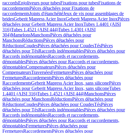
raccords
Enjoliveurs pour tubes
Fixations pour tubes
Fixations de
raccordements
Pièces détachées pour Fixations de
raccordements
Joints d'étanchéité
Jeux de vis pour assemblages de
brides
Geberit Mapress Acier Inox
Geberit Mapress Acier Inox
Pièces
détachées pour Geberit Mapress Acier Inox
Tubes 1.4401 (AISI
316)
Tubes 1.4521 (AISI 444)
Tubes 1.4301 (AISI
304)
Mamelons
Manchons
Pièces détachées pour
Manchons
Réductions
Pièces détachées pour
Réductions
Coudes
Pièces détachées pour Coudes
Tés
Pièces
détachées pour Tés
Raccords indémontables
Pièces détachées pour
Raccords indémontables
Raccords et raccordements,
démontables
Pièces détachées pour Raccords et raccordements,
démontables
Compensateurs
Pièces détachées pour
Compensateurs
Traversées
Fermetures
Pièces détachées pour
Fermetures
Raccordements
Pièces détachées pour
Raccordements
Geberit Mapress Acier Inox, sans silicone
Pièces
détachées pour Geberit Mapress Acier Inox, sans silicone
Tubes
1.4401 (AISI 316)
Tubes 1.4521 (AISI 444)
Manchons
Pièces
détachées pour Manchons
Réductions
Pièces détachées pour
Réductions
Coudes
Pièces détachées pour Coudes
Tés
Pièces
détachées pour Tés
Raccords indémontables
Pièces détachées pour
Raccords indémontables
Raccords et raccordements,
démontables
Pièces détachées pour Raccords et raccordements,
démontables
Fermetures
Pièces détachées pour
Fermetures
Raccordements
Pièces détachées pour