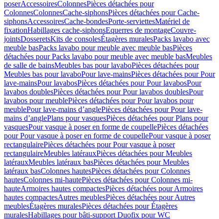
poser
Accessoires
Colonnes
Pièces détachées pour
Colonnes
Colonnes
Cache-siphons
Pièces détachées pour Cache-
siphons
Accessoires
Cache-bondes
Porte-serviettes
Matériel de
fixation
Habillages cache-siphons
Equerres de montage
Couvre-
joints
Dosserets
Kits de consoles
Étagères murales
Packs lavabo avec
meuble bas
Packs lavabo pour meuble avec meuble bas
Pièces
détachées pour Packs lavabo pour meuble avec meuble bas
Meubles
de salle de bains
Meubles bas pour lavabo
Pièces détachées pour
Meubles bas pour lavabo
Pour lave-mains
Pièces détachées pour Pour
lave-mains
Pour lavabos
Pièces détachées pour Pour lavabos
Pour
lavabos doubles
Pièces détachées pour Pour lavabos doubles
Pour
lavabos pour meuble
Pièces détachées pour Pour lavabos pour
meuble
Pour lave-mains d’angle
Pièces détachées pour Pour lave-
mains d’angle
Plans pour vasques
Pièces détachées pour Plans pour
vasques
Pour vasque à poser en forme de coupelle
Pièces détachées
pour Pour vasque à poser en forme de coupelle
Pour vasque à poser
rectangulaire
Pièces détachées pour Pour vasque à poser
rectangulaire
Meubles latéraux
Pièces détachées pour Meubles
latéraux
Meubles latéraux bas
Pièces détachées pour Meubles
latéraux bas
Colonnes hautes
Pièces détachées pour Colonnes
hautes
Colonnes mi-haute
Pièces détachées pour Colonnes mi-
haute
Armoires hautes compactes
Pièces détachées pour Armoires
hautes compactes
Autres meubles
Pièces détachées pour Autres
meubles
Étagères murales
Pièces détachées pour Étagères
murales
Habillages pour bâti-support Duofix pour WC