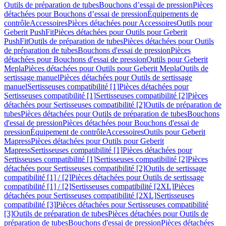
Outils de préparation de tubes
Bouchons d’essai de pression
Pièces
détachées pour Bouchons d’essai de pression
Équipements de
contrôle
Accessoires
Pièces détachées pour Accessoires
Outils pour
Geberit PushFit
Pièces détachées pour Outils pour Geberit
PushFit
Outils de préparation de tubes
Pièces détachées pour Outils
de préparation de tubes
Bouchons d'essai de pression
Pièces
détachées pour Bouchons d'essai de pression
Outils pour Geberit
Mepla
Pièces détachées pour Outils pour Geberit Mepla
Outils de
sertissage manuel
Pièces détachées pour Outils de sertissage
manuel
Sertisseuses compatibilité [1]
Pièces détachées pour
Sertisseuses compatibilité [1]
Sertisseuses compatibilité [2]
Pièces
détachées pour Sertisseuses compatibilité [2]
Outils de préparation de
tubes
Pièces détachées pour Outils de préparation de tubes
Bouchons
d'essai de pression
Pièces détachées pour Bouchons d'essai de
pression
Équipement de contrôle
Accessoires
Outils pour Geberit
Mapress
Pièces détachées pour Outils pour Geberit
Mapress
Sertisseuses compatibilité [1]
Pièces détachées pour
Sertisseuses compatibilité [1]
Sertisseuses compatibilité [2]
Pièces
détachées pour Sertisseuses compatibilité [2]
Outils de sertissage
compatibilité [1] / [2]
Pièces détachées pour Outils de sertissage
compatibilité [1] / [2]
Sertisseuses compatibilité [2XL]
Pièces
détachées pour Sertisseuses compatibilité [2XL]
Sertisseuses
compatibilité [3]
Pièces détachées pour Sertisseuses compatibilité
[3]
Outils de préparation de tubes
Pièces détachées pour Outils de
préparation de tubes
Bouchons d'essai de pression
Pièces détachées