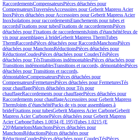
Raccordements
Compensateurs
Pièces détachées pour
Compensateurs
Traversées
Accessoires pour Geberit Mapress Acier
Inox
Pièces détachées pour Accessoires pour Geberit Mapress Acier
Inox
Isolations pour raccordements
Etanchements pour tubes et
raccords
Fixations pour tubes
Fixations de raccordements
Pièces
détachées pour Fixations de raccordements
Joints d'étanchéité
Jeux de
vis pour assemblages à bride
Geberit Mapress Therm
Tubes
Therm
Raccords
Pièces détachées pour Raccords
Manchons
Pièces
détachées pour Manchons
Réductions
Pièces détachées pour
Réductions
Coudes
Pièces détachées pour Coudes
Tés
Pièces
détachées pour Tés
Transitions indémontables
Pièces détachées pour
Transitions indémontables
Transitions et raccords, démontables
Pièces
détachées pour Transitions et raccords,
démontables
Compensateurs
Pièces détachées pour
Compensateurs
Fermetures
Pièces détachées pour Fermetures
Tés
pour chauffage
Pièces détachées pour Tés pour
chauffage
Raccordements pour chauffage
Pièces détachées pour
Raccordements pour chauffage
Accessoires pour Geberit Mapress
Therm
Joints d’étanchéité
Packs de vis pour assemblages à
bride
Fixations pour tubes
Geberit Mapress Acier Carbone
Geberit
Mapress Acier Carbone
Pièces détachées pour Geberit Mapress
Acier Carbone
Tubes 1.0034 (E 195)
Tubes 1.0215 (E
220)
Mamelons
Manchons
Pièces détachées pour
Manchons
Réductions
Pièces détachées pour
Réductions
Coudes
Pièces détachées pour Coudes
Tés
Pièces