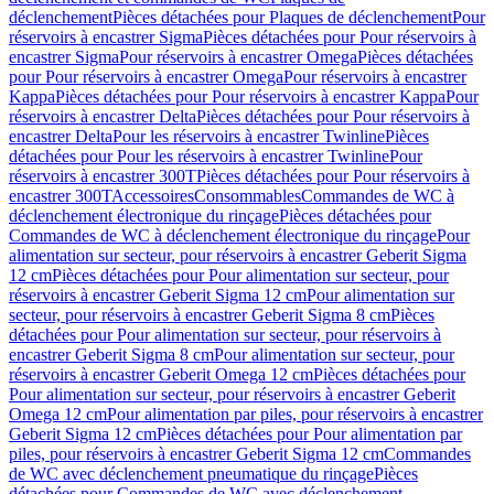
déclenchement
Pièces détachées pour Plaques de déclenchement
Pour
réservoirs à encastrer Sigma
Pièces détachées pour Pour réservoirs à
encastrer Sigma
Pour réservoirs à encastrer Omega
Pièces détachées
pour Pour réservoirs à encastrer Omega
Pour réservoirs à encastrer
Kappa
Pièces détachées pour Pour réservoirs à encastrer Kappa
Pour
réservoirs à encastrer Delta
Pièces détachées pour Pour réservoirs à
encastrer Delta
Pour les réservoirs à encastrer Twinline
Pièces
détachées pour Pour les réservoirs à encastrer Twinline
Pour
réservoirs à encastrer 300T
Pièces détachées pour Pour réservoirs à
encastrer 300T
Accessoires
Consommables
Commandes de WC à
déclenchement électronique du rinçage
Pièces détachées pour
Commandes de WC à déclenchement électronique du rinçage
Pour
alimentation sur secteur, pour réservoirs à encastrer Geberit Sigma
12 cm
Pièces détachées pour Pour alimentation sur secteur, pour
réservoirs à encastrer Geberit Sigma 12 cm
Pour alimentation sur
secteur, pour réservoirs à encastrer Geberit Sigma 8 cm
Pièces
détachées pour Pour alimentation sur secteur, pour réservoirs à
encastrer Geberit Sigma 8 cm
Pour alimentation sur secteur, pour
réservoirs à encastrer Geberit Omega 12 cm
Pièces détachées pour
Pour alimentation sur secteur, pour réservoirs à encastrer Geberit
Omega 12 cm
Pour alimentation par piles, pour réservoirs à encastrer
Geberit Sigma 12 cm
Pièces détachées pour Pour alimentation par
piles, pour réservoirs à encastrer Geberit Sigma 12 cm
Commandes
de WC avec déclenchement pneumatique du rinçage
Pièces
détachées pour Commandes de WC avec déclenchement