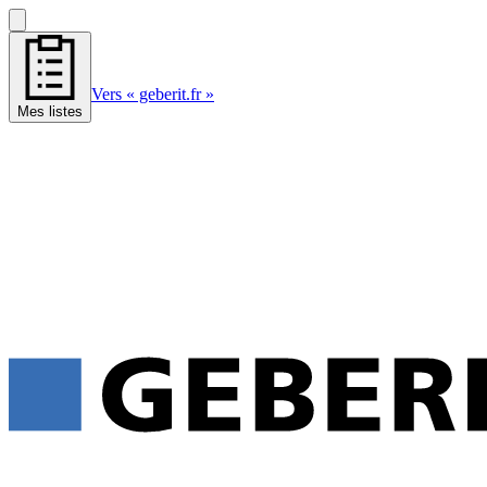
Vers « geberit.fr »
Mes listes