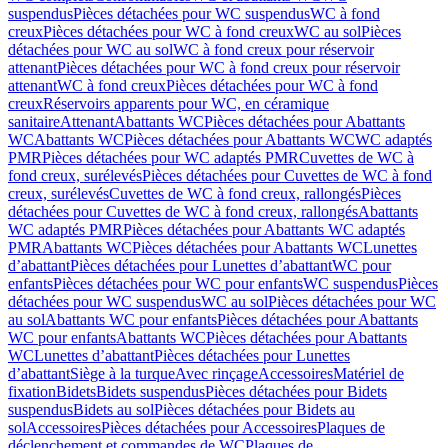
suspendus
Pièces détachées pour WC suspendus
WC à fond
creux
Pièces détachées pour WC à fond creux
WC au sol
Pièces
détachées pour WC au sol
WC à fond creux pour réservoir
attenant
Pièces détachées pour WC à fond creux pour réservoir
attenant
WC à fond creux
Pièces détachées pour WC à fond
creux
Réservoirs apparents pour WC, en céramique
sanitaire
Attenant
Abattants WC
Pièces détachées pour Abattants
WC
Abattants WC
Pièces détachées pour Abattants WC
WC adaptés
PMR
Pièces détachées pour WC adaptés PMR
Cuvettes de WC à
fond creux, surélevés
Pièces détachées pour Cuvettes de WC à fond
creux, surélevés
Cuvettes de WC à fond creux, rallongés
Pièces
détachées pour Cuvettes de WC à fond creux, rallongés
Abattants
WC adaptés PMR
Pièces détachées pour Abattants WC adaptés
PMR
Abattants WC
Pièces détachées pour Abattants WC
Lunettes
d’abattant
Pièces détachées pour Lunettes d’abattant
WC pour
enfants
Pièces détachées pour WC pour enfants
WC suspendus
Pièces
détachées pour WC suspendus
WC au sol
Pièces détachées pour WC
au sol
Abattants WC pour enfants
Pièces détachées pour Abattants
WC pour enfants
Abattants WC
Pièces détachées pour Abattants
WC
Lunettes d’abattant
Pièces détachées pour Lunettes
d’abattant
Siège à la turque
Avec rinçage
Accessoires
Matériel de
fixation
Bidets
Bidets suspendus
Pièces détachées pour Bidets
suspendus
Bidets au sol
Pièces détachées pour Bidets au
sol
Accessoires
Pièces détachées pour Accessoires
Plaques de
déclenchement et commandes de WC
Plaques de