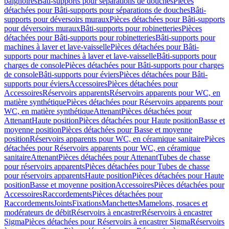
baignoires
Bâti-supports pour séparations de douches
Pièces
détachées pour Bâti-supports pour séparations de douches
Bâti-
supports pour déversoirs muraux
Pièces détachées pour Bâti-supports
pour déversoirs muraux
Bâti-supports pour robinetteries
Pièces
détachées pour Bâti-supports pour robinetteries
Bâti-supports pour
machines à laver et lave-vaisselle
Pièces détachées pour Bâti-
supports pour machines à laver et lave-vaisselle
Bâti-supports pour
charges de console
Pièces détachées pour Bâti-supports pour charges
de console
Bâti-supports pour éviers
Pièces détachées pour Bâti-
supports pour éviers
Accessoires
Pièces détachées pour
Accessoires
Réservoirs apparents
Réservoirs apparents pour WC, en
matière synthétique
Pièces détachées pour Réservoirs apparents pour
WC, en matière synthétique
Attenant
Pièces détachées pour
Attenant
Haute position
Pièces détachées pour Haute position
Basse et
moyenne position
Pièces détachées pour Basse et moyenne
position
Réservoirs apparents pour WC, en céramique sanitaire
Pièces
détachées pour Réservoirs apparents pour WC, en céramique
sanitaire
Attenant
Pièces détachées pour Attenant
Tubes de chasse
pour réservoirs apparents
Pièces détachées pour Tubes de chasse
pour réservoirs apparents
Haute position
Pièces détachées pour Haute
position
Basse et moyenne position
Accessoires
Pièces détachées pour
Accessoires
Raccordements
Pièces détachées pour
Raccordements
Joints
Fixations
Manchettes
Mamelons, rosaces et
modérateurs de débit
Réservoirs à encastrer
Réservoirs à encastrer
Sigma
Pièces détachées pour Réservoirs à encastrer Sigma
Réservoirs