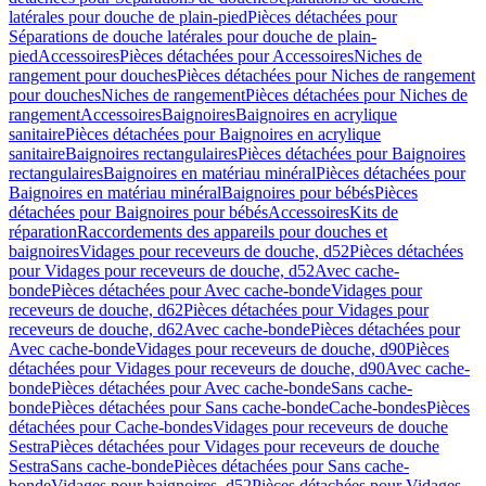
latérales pour douche de plain-pied
Pièces détachées pour
Séparations de douche latérales pour douche de plain-
pied
Accessoires
Pièces détachées pour Accessoires
Niches de
rangement pour douches
Pièces détachées pour Niches de rangement
pour douches
Niches de rangement
Pièces détachées pour Niches de
rangement
Accessoires
Baignoires
Baignoires en acrylique
sanitaire
Pièces détachées pour Baignoires en acrylique
sanitaire
Baignoires rectangulaires
Pièces détachées pour Baignoires
rectangulaires
Baignoires en matériau minéral
Pièces détachées pour
Baignoires en matériau minéral
Baignoires pour bébés
Pièces
détachées pour Baignoires pour bébés
Accessoires
Kits de
réparation
Raccordements des appareils pour douches et
baignoires
Vidages pour receveurs de douche, d52
Pièces détachées
pour Vidages pour receveurs de douche, d52
Avec cache-
bonde
Pièces détachées pour Avec cache-bonde
Vidages pour
receveurs de douche, d62
Pièces détachées pour Vidages pour
receveurs de douche, d62
Avec cache-bonde
Pièces détachées pour
Avec cache-bonde
Vidages pour receveurs de douche, d90
Pièces
détachées pour Vidages pour receveurs de douche, d90
Avec cache-
bonde
Pièces détachées pour Avec cache-bonde
Sans cache-
bonde
Pièces détachées pour Sans cache-bonde
Cache-bondes
Pièces
détachées pour Cache-bondes
Vidages pour receveurs de douche
Sestra
Pièces détachées pour Vidages pour receveurs de douche
Sestra
Sans cache-bonde
Pièces détachées pour Sans cache-
bonde
Vidages pour baignoires, d52
Pièces détachées pour Vidages