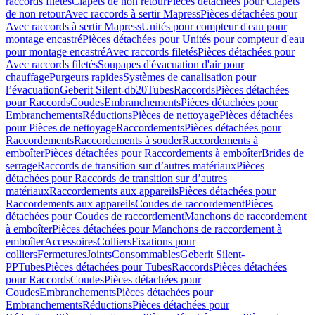
raccords filetés
Clapets de non retour
Pièces détachées pour Clapets
de non retour
Avec raccords à sertir Mapress
Pièces détachées pour
Avec raccords à sertir Mapress
Unités pour compteur d'eau pour
montage encastré
Pièces détachées pour Unités pour compteur d'eau
pour montage encastré
Avec raccords filetés
Pièces détachées pour
Avec raccords filetés
Soupapes d'évacuation d'air pour
chauffage
Purgeurs rapides
Systèmes de canalisation pour
l’évacuation
Geberit Silent-db20
Tubes
Raccords
Pièces détachées
pour Raccords
Coudes
Embranchements
Pièces détachées pour
Embranchements
Réductions
Pièces de nettoyage
Pièces détachées
pour Pièces de nettoyage
Raccordements
Pièces détachées pour
Raccordements
Raccordements à souder
Raccordements à
emboîter
Pièces détachées pour Raccordements à emboîter
Brides de
serrage
Raccords de transition sur d’autres matériaux
Pièces
détachées pour Raccords de transition sur d’autres
matériaux
Raccordements aux appareils
Pièces détachées pour
Raccordements aux appareils
Coudes de raccordement
Pièces
détachées pour Coudes de raccordement
Manchons de raccordement
à emboîter
Pièces détachées pour Manchons de raccordement à
emboîter
Accessoires
Colliers
Fixations pour
colliers
Fermetures
Joints
Consommables
Geberit Silent-
PP
Tubes
Pièces détachées pour Tubes
Raccords
Pièces détachées
pour Raccords
Coudes
Pièces détachées pour
Coudes
Embranchements
Pièces détachées pour
Embranchements
Réductions
Pièces détachées pour