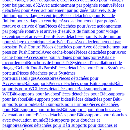
pour baignoires, d52
Avec actionnement par poignée rotative
Pièces
détachées pour Avec actionnement par poignée rotative
Kits de
finition pour vidage excentrique
Pièces détachées pour Kits de
finition pour vidage excentrique
Avec actionnement par poignée
rotative et arrivée d’eau
Pièces détachées pour Avec actionnement
par poignée rotative et arrivée d’eau
Kits de finition pour vidage
excentrique et arrivée d’eau
Pièces détachées pour Kits de finition
pour vidage excentrique et arrivée d’eau
Avec déclenchement par
pression PushControl
Pièces détachées pour Avec déclenchement par
pression PushControl
Avec cache-bonde
Pièces détachées pour Avec
cache-bonde
Accessoires pour vidages pour baignoires
Kits de
raccordement
Bouchons de bonde
Tés
Systèmes d’installation et de
rinçage
Geberit Duofix
Parois
Pièces détachées pour Parois
Systèmes
porteurs
Pièces détachées pour Systèmes
porteurs
Habillages
Accessoires
Pièces détachées pour
Accessoires
Bâti-supports
Pièces détachées pour Bâti-supports
Bâti-
supports pour WC
Pièces détachées pour Bâti-supports pour
WC
Bâti-supports pour lavabos
Pièces détachées pour Bâti-supports
pour lavabos
Bâti-supports pour bidets
Pièces détachées pour Bâti-
supports pour bidets
Bâti-supports pour urinoirs
Pièces détachées
pour Bâti-supports pour urinoirs
Bâti-supports pour douches avec
évacuation murale
Pièces détachées pour Bâti-supports pour douches
avec évacuation murale
Bâti-supports pour douches et
baignoires
Pièces détachées pour Bâti-supports pour douches et