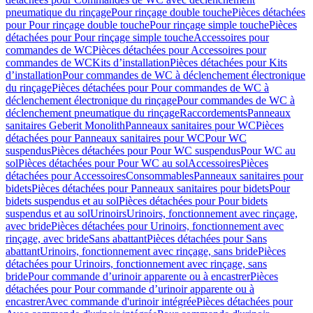
pneumatique du rinçage
Pour rinçage double touche
Pièces détachées
pour Pour rinçage double touche
Pour rinçage simple touche
Pièces
détachées pour Pour rinçage simple touche
Accessoires pour
commandes de WC
Pièces détachées pour Accessoires pour
commandes de WC
Kits d’installation
Pièces détachées pour Kits
d’installation
Pour commandes de WC à déclenchement électronique
du rinçage
Pièces détachées pour Pour commandes de WC à
déclenchement électronique du rinçage
Pour commandes de WC à
déclenchement pneumatique du rinçage
Raccordements
Panneaux
sanitaires Geberit Monolith
Panneaux sanitaires pour WC
Pièces
détachées pour Panneaux sanitaires pour WC
Pour WC
suspendus
Pièces détachées pour Pour WC suspendus
Pour WC au
sol
Pièces détachées pour Pour WC au sol
Accessoires
Pièces
détachées pour Accessoires
Consommables
Panneaux sanitaires pour
bidets
Pièces détachées pour Panneaux sanitaires pour bidets
Pour
bidets suspendus et au sol
Pièces détachées pour Pour bidets
suspendus et au sol
Urinoirs
Urinoirs, fonctionnement avec rinçage,
avec bride
Pièces détachées pour Urinoirs, fonctionnement avec
rinçage, avec bride
Sans abattant
Pièces détachées pour Sans
abattant
Urinoirs, fonctionnement avec rinçage, sans bride
Pièces
détachées pour Urinoirs, fonctionnement avec rinçage, sans
bride
Pour commande d’urinoir apparente ou à encastrer
Pièces
détachées pour Pour commande d’urinoir apparente ou à
encastrer
Avec commande d'urinoir intégrée
Pièces détachées pour