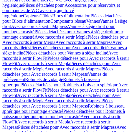
hygiénique
Pièces détachées pour Accessoires pour réservoirs et
commandes de WC avec rinçage forcé
hygiénique
Capteurs
Câbles
Blocs d’alimentation
Pièces détachées
pour Blocs d’alimentation
Composants réseau
Vannes
Vannes à siège
droit
Avec raccords à sertir Mapress
Vannes à siège droit pour
montage encastré
Pièces détachées pour Vannes à siège droit pour
montage encastré
Avec raccords à sertir Mepla
Pièces détachées pour
Avec raccords à sertir Mepla
Avec raccords à sertir Mapress
Avec
raccords filetés
Pièces détachées pour Avec raccords filetés
Vannes à
siège incliné
Pièces détachées pour Vannes à siège incliné
Avec
raccords à sertir FlowFit
Pièces détachées pour Avec raccords à sertir
FlowFit
Avec raccords à sertir Mepla
Pièces détachées pour Avec
raccords à sertir Mepla
Avec raccords à sertir Mapress
Pièces
détachées pour Avec raccords à sertir Mapress
Vannes de
prélèvement
Robinets de vidange
Robinets à boisseau
sphérique
Pièces détachées pour Robinets à boisseau sphérique
Avec
raccords à sertir FlowFit
Pièces détachées pour Avec raccords à sertir
FlowFit
Avec raccords à sertir Mepla
Pièces détachées pour Avec
raccords à sertir Mepla
Avec raccords à sertir Mapress
Pièces
détachées pour Avec raccords à sertir Mapress
Robinets à boisseau
sphérique pour montage encastré
Pièces détachées pour Robinets à
boisseau sphérique pour montage encastré
Avec raccords à sertir
FlowFit
Avec raccords à sertir Mepla
Avec raccords à sertir
Mapress
Pièces détachées pour Avec raccords à sertir Mapress
Avec