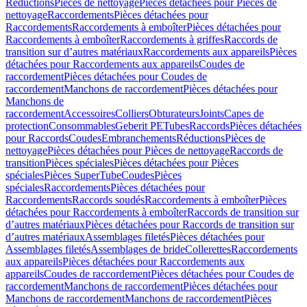
Réductions
Pièces de nettoyage
Pièces détachées pour Pièces de
nettoyage
Raccordements
Pièces détachées pour
Raccordements
Raccordements à emboîter
Pièces détachées pour
Raccordements à emboîter
Raccordements à griffes
Raccords de
transition sur d’autres matériaux
Raccordements aux appareils
Pièces
détachées pour Raccordements aux appareils
Coudes de
raccordement
Pièces détachées pour Coudes de
raccordement
Manchons de raccordement
Pièces détachées pour
Manchons de
raccordement
Accessoires
Colliers
Obturateurs
Joints
Capes de
protection
Consommables
Geberit PE
Tubes
Raccords
Pièces détachées
pour Raccords
Coudes
Embranchements
Réductions
Pièces de
nettoyage
Pièces détachées pour Pièces de nettoyage
Raccords de
transition
Pièces spéciales
Pièces détachées pour Pièces
spéciales
Pièces SuperTube
Coudes
Pièces
spéciales
Raccordements
Pièces détachées pour
Raccordements
Raccords soudés
Raccordements à emboîter
Pièces
détachées pour Raccordements à emboîter
Raccords de transition sur
d’autres matériaux
Pièces détachées pour Raccords de transition sur
d’autres matériaux
Assemblages filetés
Pièces détachées pour
Assemblages filetés
Assemblages de bride
Collerettes
Raccordements
aux appareils
Pièces détachées pour Raccordements aux
appareils
Coudes de raccordement
Pièces détachées pour Coudes de
raccordement
Manchons de raccordement
Pièces détachées pour
Manchons de raccordement
Manchons de raccordement
Pièces