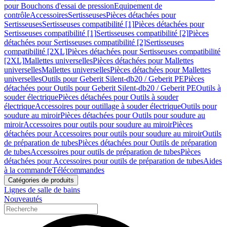
pour Bouchons d'essai de pression
Equipement de
contrôle
Accessoires
Sertisseuses
Pièces détachées pour
Sertisseuses
Sertisseuses compatibilité [1]
Pièces détachées pour
Sertisseuses compatibilité [1]
Sertisseuses compatibilité [2]
Pièces
détachées pour Sertisseuses compatibilité [2]
Sertisseuses
compatibilité [2XL]
Pièces détachées pour Sertisseuses compatibilité
[2XL]
Mallettes universelles
Pièces détachées pour Mallettes
universelles
Mallettes universelles
Pièces détachées pour Mallettes
universelles
Outils pour Geberit Silent-db20 / Geberit PE
Pièces
détachées pour Outils pour Geberit Silent-db20 / Geberit PE
Outils à
souder électrique
Pièces détachées pour Outils à souder
électrique
Accessoires pour outillage à souder électrique
Outils pour
soudure au miroir
Pièces détachées pour Outils pour soudure au
miroir
Accessoires pour outils pour soudure au miroir
Pièces
détachées pour Accessoires pour outils pour soudure au miroir
Outils
de préparation de tubes
Pièces détachées pour Outils de préparation
de tubes
Accessoires pour outils de préparation de tubes
Pièces
détachées pour Accessoires pour outils de préparation de tubes
Aides
à la commande
Télécommandes
Catégories de produits
Lignes de salle de bains
Nouveautés