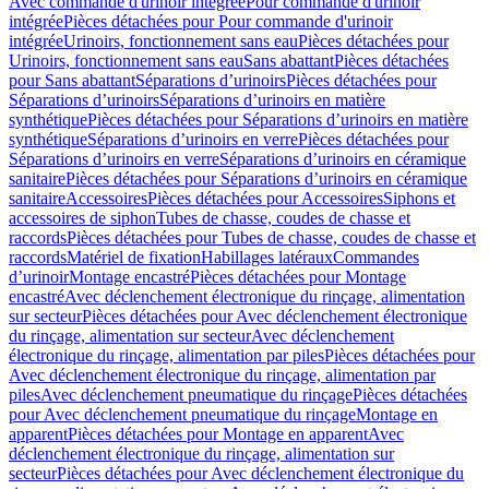
Avec commande d'urinoir intégrée
Pour commande d'urinoir
intégrée
Pièces détachées pour Pour commande d'urinoir
intégrée
Urinoirs, fonctionnement sans eau
Pièces détachées pour
Urinoirs, fonctionnement sans eau
Sans abattant
Pièces détachées
pour Sans abattant
Séparations d’urinoirs
Pièces détachées pour
Séparations d’urinoirs
Séparations d’urinoirs en matière
synthétique
Pièces détachées pour Séparations d’urinoirs en matière
synthétique
Séparations d’urinoirs en verre
Pièces détachées pour
Séparations d’urinoirs en verre
Séparations d’urinoirs en céramique
sanitaire
Pièces détachées pour Séparations d’urinoirs en céramique
sanitaire
Accessoires
Pièces détachées pour Accessoires
Siphons et
accessoires de siphon
Tubes de chasse, coudes de chasse et
raccords
Pièces détachées pour Tubes de chasse, coudes de chasse et
raccords
Matériel de fixation
Habillages latéraux
Commandes
dʼurinoir
Montage encastré
Pièces détachées pour Montage
encastré
Avec déclenchement électronique du rinçage, alimentation
sur secteur
Pièces détachées pour Avec déclenchement électronique
du rinçage, alimentation sur secteur
Avec déclenchement
électronique du rinçage, alimentation par piles
Pièces détachées pour
Avec déclenchement électronique du rinçage, alimentation par
piles
Avec déclenchement pneumatique du rinçage
Pièces détachées
pour Avec déclenchement pneumatique du rinçage
Montage en
apparent
Pièces détachées pour Montage en apparent
Avec
déclenchement électronique du rinçage, alimentation sur
secteur
Pièces détachées pour Avec déclenchement électronique du