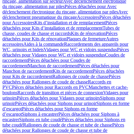
rinçage, alimentation sur secteur
Avec déclenchement électronique
du rinçage, alimentation par piles
Pièces détachées pour Avec
déclenchement électronique du rinçage, alimentation par piles
Avec
déclenchement pneumatique du rinçage
Accessoires
Pièces détachées
pour Accessoires
Kits d’installation et de remplacement
Pièces
détachées pour Kits d’installation et de remplacement
Tubes de
chasse, coudes de chasse et raccords
Kits de rénovation
Pièces
détachées pour Kits de rénovation
Plaques de fermeture
Autres
accessoires
Aides à la commande
Raccordements des appareils pour
WC, urinoirs et bidets
Vidages pour WC et vidoirs suspendus
Pièces
détachées pour Vidages pour WC et vidoirs suspendus
Coudes de
raccordement
Pièces détachées pour Coudes de
raccordement
Manchon de raccordement
Pièces détachées pour
Manchon de raccordement
Kits de raccordement
Pièces détachées
pour Kits de raccordement
Rallonges de coude de chasse
Pièces
détachées pour Rallonges de coude de chasse
Raccords en
PVC
Pièces détachées pour Raccords en PVC
Manchettes et cache-
boulons
Raccords de transition et pièces de connexion
Vidages pour
urinoirs
Pièces détachées pour Vidages pour urinoirs
Siphons pour
urinoir
Pièces détachées pour Siphons pour urinoir
Siphons en forme
d’escargot
Pièces détachées pour Siphons en forme
d’escargot
Siphons à encastrer
Pièces détachées pour Siphons à
encastrer
Siphons en tube coudé
Pièces détachées pour Siphons en
tube coudé
Rallonges de coude de chasse et tube de chasse
Pièces
détachées pour Rallonges de coude de chasse et tube de