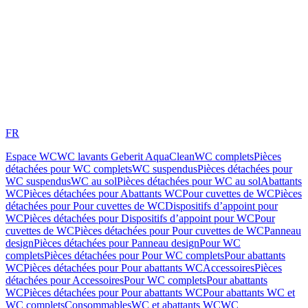
FR
Espace WC
WC lavants Geberit AquaClean
WC complets
Pièces
détachées pour WC complets
WC suspendus
Pièces détachées pour
WC suspendus
WC au sol
Pièces détachées pour WC au sol
Abattants
WC
Pièces détachées pour Abattants WC
Pour cuvettes de WC
Pièces
détachées pour Pour cuvettes de WC
Dispositifs d’appoint pour
WC
Pièces détachées pour Dispositifs d’appoint pour WC
Pour
cuvettes de WC
Pièces détachées pour Pour cuvettes de WC
Panneau
design
Pièces détachées pour Panneau design
Pour WC
complets
Pièces détachées pour Pour WC complets
Pour abattants
WC
Pièces détachées pour Pour abattants WC
Accessoires
Pièces
détachées pour Accessoires
Pour WC complets
Pour abattants
WC
Pièces détachées pour Pour abattants WC
Pour abattants WC et
WC complets
Consommables
WC et abattants WC
WC