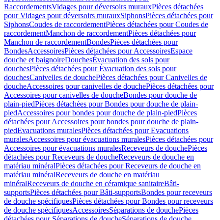
Raccordements
Vidages pour déversoirs muraux
Pièces détachées
pour Vidages pour déversoirs muraux
Siphons
Pièces détachées pour
Siphons
Coudes de raccordement
Pièces détachées pour Coudes de
raccordement
Manchon de raccordement
Pièces détachées pour
Manchon de raccordement
Bondes
Pièces détachées pour
Bondes
Accessoires
Pièces détachées pour Accessoires
Espace
douche et baignoire
Douches
Évacuation des sols pour
douches
Pièces détachées pour Évacuation des sols pour
douches
Canivelles de douche
Pièces détachées pour Canivelles de
douche
Accessoires pour canivelles de douche
Pièces détachées pour
Accessoires pour canivelles de douche
Bondes pour douche de
plain-pied
Pièces détachées pour Bondes pour douche de plain-
pied
Accessoires pour bondes pour douche de plain-pied
Pièces
détachées pour Accessoires pour bondes pour douche de plain-
pied
Evacuations murales
Pièces détachées pour Evacuations
murales
Accessoires pour évacuations murales
Pièces détachées pour
Accessoires pour évacuations murales
Receveurs de douche
Pièces
détachées pour Receveurs de douche
Receveurs de douche en
matériau minéral
Pièces détachées pour Receveurs de douche en
matériau minéral
Receveurs de douche en matériau
minéral
Receveurs de douche en céramique sanitaire
Bâti-
supports
Pièces détachées pour Bâti-supports
Bondes pour receveurs
de douche spécifiques
Pièces détachées pour Bondes pour receveurs
de douche spécifiques
Accessoires
Séparations de douche
Pièces
détachées pour Séparations de douche
Séparations de douche