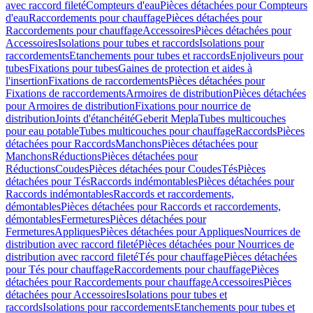
avec raccord fileté
Compteurs d'eau
Pièces détachées pour Compteurs
d'eau
Raccordements pour chauffage
Pièces détachées pour
Raccordements pour chauffage
Accessoires
Pièces détachées pour
Accessoires
Isolations pour tubes et raccords
Isolations pour
raccordements
Etanchements pour tubes et raccords
Enjoliveurs pour
tubes
Fixations pour tubes
Gaines de protection et aides à
l'insertion
Fixations de raccordements
Pièces détachées pour
Fixations de raccordements
Armoires de distribution
Pièces détachées
pour Armoires de distribution
Fixations pour nourrice de
distribution
Joints d'étanchéité
Geberit Mepla
Tubes multicouches
pour eau potable
Tubes multicouches pour chauffage
Raccords
Pièces
détachées pour Raccords
Manchons
Pièces détachées pour
Manchons
Réductions
Pièces détachées pour
Réductions
Coudes
Pièces détachées pour Coudes
Tés
Pièces
détachées pour Tés
Raccords indémontables
Pièces détachées pour
Raccords indémontables
Raccords et raccordements,
démontables
Pièces détachées pour Raccords et raccordements,
démontables
Fermetures
Pièces détachées pour
Fermetures
Appliques
Pièces détachées pour Appliques
Nourrices de
distribution avec raccord fileté
Pièces détachées pour Nourrices de
distribution avec raccord fileté
Tés pour chauffage
Pièces détachées
pour Tés pour chauffage
Raccordements pour chauffage
Pièces
détachées pour Raccordements pour chauffage
Accessoires
Pièces
détachées pour Accessoires
Isolations pour tubes et
raccords
Isolations pour raccordements
Etanchements pour tubes et