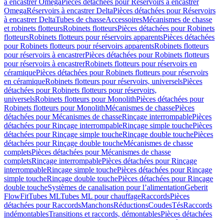
à encastrer Omega
Pièces détachées pour Réservoirs à encastrer
Omega
Réservoirs à encastrer Delta
Pièces détachées pour Réservoirs
à encastrer Delta
Tubes de chasse
Accessoires
Mécanismes de chasse
et robinets flotteurs
Robinets flotteurs
Pièces détachées pour Robinets
flotteurs
Robinets flotteurs pour réservoirs apparents
Pièces détachées
pour Robinets flotteurs pour réservoirs apparents
Robinets flotteurs
pour réservoirs à encastrer
Pièces détachées pour Robinets flotteurs
pour réservoirs à encastrer
Robinets flotteurs pour réservoirs en
céramique
Pièces détachées pour Robinets flotteurs pour réservoirs
en céramique
Robinets flotteurs pour réservoirs, universels
Pièces
détachées pour Robinets flotteurs pour réservoirs,
universels
Robinets flotteurs pour Monolith
Pièces détachées pour
Robinets flotteurs pour Monolith
Mécanismes de chasse
Pièces
détachées pour Mécanismes de chasse
Rinçage interrompable
Pièces
détachées pour Rinçage interrompable
Rinçage simple touche
Pièces
détachées pour Rinçage simple touche
Rinçage double touche
Pièces
détachées pour Rinçage double touche
Mécanismes de chasse
complets
Pièces détachées pour Mécanismes de chasse
complets
Rinçage interrompable
Pièces détachées pour Rinçage
interrompable
Rinçage simple touche
Pièces détachées pour Rinçage
simple touche
Rinçage double touche
Pièces détachées pour Rinçage
double touche
Systèmes de canalisation pour l’alimentation
Geberit
FlowFit
Tubes ML
Tubes ML pour chauffage
Raccords
Pièces
détachées pour Raccords
Manchons
Réductions
Coudes
Tés
Raccords
indémontables
Transitions et raccords, démontables
Pièces détachées