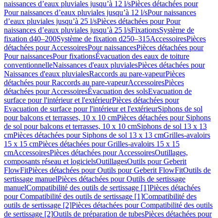
naissances d’eaux pluviales jusqu’à 12 l/s
Pièces détachées pour
Pour naissances d’eaux pluviales jusqu’à 12 l/s
Pour naissances
d’eaux pluviales jusqu’à 25 l/s
Pièces détachées pour Pour
naissances d’eaux pluviales jusqu’à 25 l/s
Fixations
Système de
fixation d40–200
Système de fixation d250–315
Accessoires
Pièces
détachées pour Accessoires
Pour naissances
Pièces détachées pour
Pour naissances
Pour fixations
Évacuation des eaux de toiture
conventionnelle
Naissances d'eaux pluviales
Pièces détachées pour
Naissances d'eaux pluviales
Raccords au pare-vapeur
Pièces
détachées pour Raccords au pare-vapeur
Accessoires
Pièces
détachées pour Accessoires
Évacuation des sols
Evacuation de
surface pour l'intérieur et l'extérieur
Pièces détachées pour
Evacuation de surface pour l'intérieur et l'extérieur
Siphons de sol
pour balcons et terrasses, 10 x 10 cm
Pièces détachées pour Siphons
de sol pour balcons et terrasses, 10 x 10 cm
Siphons de sol 13 x 13
cm
Pièces détachées pour Siphons de sol 13 x 13 cm
Grilles-avaloirs
15 x 15 cm
Pièces détachées pour Grilles-avaloirs 15 x 15
cm
Accessoires
Pièces détachées pour Accessoires
Outillages,
composants réseau et logiciels
Outillages
Outils pour Geberit
FlowFit
Pièces détachées pour Outils pour Geberit FlowFit
Outils de
sertissage manuel
Pièces détachées pour Outils de sertissage
manuel
Compatibilité des outils de sertissage [1]
Pièces détachées
pour Compatibilité des outils de sertissage [1]
Compatibilité des
outils de sertissage [2]
Pièces détachées pour Compatibilité des outils
de sertissage [2]
Outils de préparation de tubes
Pièces détachées pour