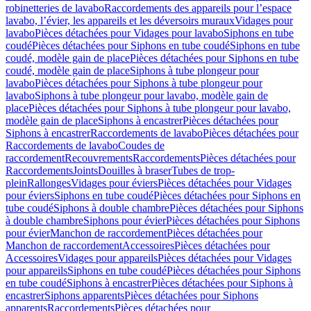
robinetteries de lavabo
Raccordements des appareils pour l’espace
lavabo, l’évier, les appareils et les déversoirs muraux
Vidages pour
lavabo
Pièces détachées pour Vidages pour lavabo
Siphons en tube
coudé
Pièces détachées pour Siphons en tube coudé
Siphons en tube
coudé, modèle gain de place
Pièces détachées pour Siphons en tube
coudé, modèle gain de place
Siphons à tube plongeur pour
lavabo
Pièces détachées pour Siphons à tube plongeur pour
lavabo
Siphons à tube plongeur pour lavabo, modèle gain de
place
Pièces détachées pour Siphons à tube plongeur pour lavabo,
modèle gain de place
Siphons à encastrer
Pièces détachées pour
Siphons à encastrer
Raccordements de lavabo
Pièces détachées pour
Raccordements de lavabo
Coudes de
raccordement
Recouvrements
Raccordements
Pièces détachées pour
Raccordements
Joints
Douilles à braser
Tubes de trop-
plein
Rallonges
Vidages pour éviers
Pièces détachées pour Vidages
pour éviers
Siphons en tube coudé
Pièces détachées pour Siphons en
tube coudé
Siphons à double chambre
Pièces détachées pour Siphons
à double chambre
Siphons pour évier
Pièces détachées pour Siphons
pour évier
Manchon de raccordement
Pièces détachées pour
Manchon de raccordement
Accessoires
Pièces détachées pour
Accessoires
Vidages pour appareils
Pièces détachées pour Vidages
pour appareils
Siphons en tube coudé
Pièces détachées pour Siphons
en tube coudé
Siphons à encastrer
Pièces détachées pour Siphons à
encastrer
Siphons apparents
Pièces détachées pour Siphons
apparents
Raccordements
Pièces détachées pour