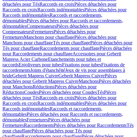
détachées pour Tés
Raccords en croix
Pièces détachées pour
Raccords en croix
Raccords indémontables
Pièces détachées pour
Raccords indémontables
Raccords et raccordements,
démontables
Pièces détachées pour Raccords et raccordements,
démontables
Compensateurs
Pièces détachées pour
Compensateurs
Fermetures
Pièces détachées pour
Fermetures
Manchons pour chauffage
Pièces détachées pour
Manchons pour chauffage
Tés pour chauffage
Pièces détachées pour
Tés pour chauffage
Raccordements pour chauffage
Pièces détachées
pour Raccordements pour chauffage
Accessoires pour Geberit
Mapress Acier Carbone
Etanchements pour tubes et
raccords
Enjoliveurs pour tubes
Fixations pour tubes
Fixations de
raccordements
Joints d'étanchéité
Jeux de vis pour assemblages à
bride
Geberit Mapress Cuivre
Geberit Mapress Cuivre
Pièces
détachées pour Geberit Mapress Cuivre
Manchons
Pièces détachées
pour Manchons
Réductions
Pièces détachées pour
Réductions
Coudes
Pièces détachées pour Coudes
Tés
Pièces
détachées pour Tés
Raccords en croix
Pièces détachées pour
Raccords en croix
Raccords indémontables
Pièces détachées pour
Raccords indémontables
Raccords et raccordements,
démontables
Pièces détachées pour Raccords et raccordements,
démontables
Fermetures
Pièces détachées pour
Fermetures
Raccordements
Pièces détachées pour Raccordements
Tés
pour chauffage
Pièces détachées pour Tés pour
chauffage
Raccordements pour chauffage
Pièces détachées pour