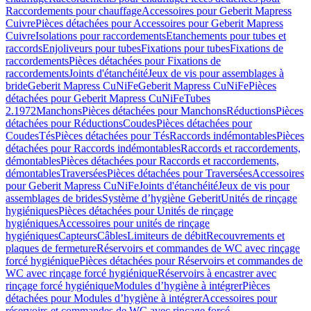
Raccordements pour chauffage
Accessoires pour Geberit Mapress
Cuivre
Pièces détachées pour Accessoires pour Geberit Mapress
Cuivre
Isolations pour raccordements
Etanchements pour tubes et
raccords
Enjoliveurs pour tubes
Fixations pour tubes
Fixations de
raccordements
Pièces détachées pour Fixations de
raccordements
Joints d'étanchéité
Jeux de vis pour assemblages à
bride
Geberit Mapress CuNiFe
Geberit Mapress CuNiFe
Pièces
détachées pour Geberit Mapress CuNiFe
Tubes
2.1972
Manchons
Pièces détachées pour Manchons
Réductions
Pièces
détachées pour Réductions
Coudes
Pièces détachées pour
Coudes
Tés
Pièces détachées pour Tés
Raccords indémontables
Pièces
détachées pour Raccords indémontables
Raccords et raccordements,
démontables
Pièces détachées pour Raccords et raccordements,
démontables
Traversées
Pièces détachées pour Traversées
Accessoires
pour Geberit Mapress CuNiFe
Joints d'étanchéité
Jeux de vis pour
assemblages de brides
Système d’hygiène Geberit
Unités de rinçage
hygiéniques
Pièces détachées pour Unités de rinçage
hygiéniques
Accessoires pour unités de rinçage
hygiéniques
Capteurs
Câbles
Limiteurs de débit
Recouvrements et
plaques de fermeture
Réservoirs et commandes de WC avec rinçage
forcé hygiénique
Pièces détachées pour Réservoirs et commandes de
WC avec rinçage forcé hygiénique
Réservoirs à encastrer avec
rinçage forcé hygiénique
Modules d’hygiène à intégrer
Pièces
détachées pour Modules d’hygiène à intégrer
Accessoires pour
réservoirs et commandes de WC avec rinçage forcé