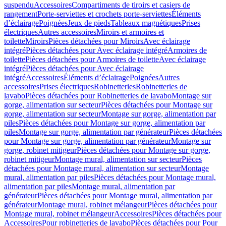
suspendu
Accessoires
Compartiments de tiroirs et casiers de
rangement
Porte-serviettes et crochets porte-serviettes
Éléments
d’éclairage
Poignées
Jeux de pieds
Tableaux magnétiques
Prises
électriques
Autres accessoires
Miroirs et armoires et
toilette
Miroirs
Pièces détachées pour Miroirs
Avec éclairage
intégré
Pièces détachées pour Avec éclairage intégré
Armoires de
toilette
Pièces détachées pour Armoires de toilette
Avec éclairage
intégré
Pièces détachées pour Avec éclairage
intégré
Accessoires
Éléments d’éclairage
Poignées
Autres
accessoires
Prises électriques
Robinetteries
Robinetteries de
lavabo
Pièces détachées pour Robinetteries de lavabo
Montage sur
gorge, alimentation sur secteur
Pièces détachées pour Montage sur
gorge, alimentation sur secteur
Montage sur gorge, alimentation par
piles
Pièces détachées pour Montage sur gorge, alimentation par
piles
Montage sur gorge, alimentation par générateur
Pièces détachées
pour Montage sur gorge, alimentation par générateur
Montage sur
gorge, robinet mitigeur
Pièces détachées pour Montage sur gorge,
robinet mitigeur
Montage mural, alimentation sur secteur
Pièces
détachées pour Montage mural, alimentation sur secteur
Montage
mural, alimentation par piles
Pièces détachées pour Montage mural,
alimentation par piles
Montage mural, alimentation par
générateur
Pièces détachées pour Montage mural, alimentation par
générateur
Montage mural, robinet mélangeur
Pièces détachées pour
Montage mural, robinet mélangeur
Accessoires
Pièces détachées pour
Accessoires
Pour robinetteries de lavabo
Pièces détachées pour Pour