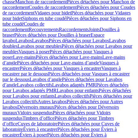
chasse
Manchon de raccordement
Pièces détachées pour Manchon de
raccordement
Coudes de raccordement
Pièces détachées pour Coudes
de raccordement
Vidages pour bidet
Pièces détachées pour Vidages
pour bidet
Siphons en tube coudé
Pièces détachées pour Siphons en
tube coudé
Coudes de
raccordement
Recouvrements
Raccordements
Joints
Douilles à
braser
Pièces détachées pour Douilles à braser
Espace
lavabo
Lavabos
Lavabos
Pièces détachées pour Lavabos
Lavabos
doubles
Lavabos pour meubles
Pièces détachées pour Lavabos pour
meubles
Vasques à poser
Pièces détachées pour Vasques à
poser
Lave-mains
Pièces détachées pour Lave-mains
Lave-mains
d’angle
Pièces détachées pour Lave-mains d’angle
Vasques à
encastrer
Pièces détachées pour Vasques à encastrer
Vasques à
encastrer par le dessous
Pièces détachées pour Vasques à encastrer
par le dessous
Lavabos d’angle
Pièces détachées pour Lavabos
d’angle
Lavabos collectifs
Lavabos adaptés PMR
Pièces détachées
pour Lavabos adaptés PMR
Lavabos pour enfants
Pièces détachées
pour Lavabos pour enfants
Lavabos collectifs
Pièces détachées pour
Lavabos collectifs
Autres lavabos
Pièces détachées pour Autres
lavabos
Déversoirs muraux
Pièces détachées pour Déversoirs
muraux
Vidoirs suspendus
Pièces détachées pour Vidoirs
suspendus
Timbres dʼoffice
Pièces détachées pour Timbres
dʼoffice
Cuves de laboratoire
Pièces détachées pour Cuves de
laboratoire
Éviers à encastrer
Pièces détachées pour Éviers à
encastrer
Éviers à poser
Pièces détachées pour Éviers à