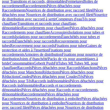
pour Transitions et raccords, démontables
Fermetures
Boîtes de
raccordement
Raccordements
Pièces détachées pour
Raccordements
Nourrices de distribution avec raccord fileté
Pièces
détachées pour Nourrices de distribution avec raccord fileté
Nourrice
de distribution avec raccord à sertir
Compteurs d'eau
Tés pour
chauffage
Transitions et raccords pour chauffage,
démontables
Raccordements pour chauffage
Pièces détachées pour
Raccordements pour chauffage
Accessoires
Isolations pour tubes et
raccords
Isolations pour raccordements
Étanchéités pour tubes et
raccords
Étanchéités pour raccords
Recouvrements pour
tubes
Recouvrement pour raccords
Fixations pour tubes
Gaines de
protection et aides à l'insertion
Fixations pour
raccordements
Armoires de distribution
Fixations pour nourrice de
distribution
Joints d’étanchéité
Packs de vis pour assemblages à
bride
Consommables
Geberit PushFit
Tubes ML
Tubes ML pour
chauffage
Raccords
Pièces détachées pour Raccords
Manchons
Pièces
détachées pour Manchons
Réductions
Pièces détachées pour
Réductions
Coudes
Pièces détachées pour Coudes
Tés
Pièces
détachées pour Tés
Raccords indémontables
Pièces détachées pour
Raccords indémontables
Raccords et raccordements,
démontables
Pièces détachées pour Raccords et raccordements,
démontables
Raccordements
Pièces détachées pour
Raccordements
Nourrices de distribution à emboîter
Pièces détachées
pour Nourrices de distribution à emboîter
Nourrices de distribution
avec raccord fileté
Pièces détachées pour Nourrices de distribution