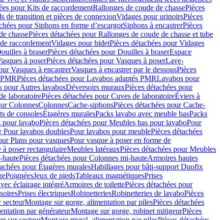
ées pour Kits de raccordement
Rallonges de coude de chasse
Pièces
s de transition et pièces de connexion
Vidages pour urinoirs
Pièces
achées pour Siphons en forme d’escargot
Siphons à encastrer
Pièces
de chasse
Pièces détachées pour Rallonges de coude de chasse et tube
 de raccordement
Vidages pour bidet
Pièces détachées pour Vidages
ouilles à braser
Pièces détachées pour Douilles à braser
Espace
asques à poser
Pièces détachées pour Vasques à poser
Lave-
our Vasques à encastrer
Vasques à encastrer par le dessous
Pièces
s PMR
Pièces détachées pour Lavabos adaptés PMR
Lavabos pour
s pour Autres lavabos
Déversoirs muraux
Pièces détachées pour
e laboratoire
Pièces détachées pour Cuves de laboratoire
Éviers à
our Colonnes
Colonnes
Cache-siphons
Pièces détachées pour Cache-
ts de consoles
Étagères murales
Packs lavabo avec meuble bas
Packs
 pour lavabo
Pièces détachées pour Meubles bas pour lavabo
Pour
r Pour lavabos doubles
Pour lavabos pour meuble
Pièces détachées
our Plans pour vasques
Pour vasque à poser en forme de
 à poser rectangulaire
Meubles latéraux
Pièces détachées pour Meubles
-haute
Pièces détachées pour Colonnes mi-haute
Armoires hautes
tachées pour Étagères murales
Habillages pour bâti-support Duofix
ge
Poignées
Jeux de pieds
Tableaux magnétiques
Prises
vec éclairage intégré
Armoires de toilette
Pièces détachées pour
soires
Prises électriques
Robinetteries
Robinetteries de lavabo
Pièces
 secteur
Montage sur gorge, alimentation par piles
Pièces détachées
entation par générateur
Montage sur gorge, robinet mitigeur
Pièces
n sur secteur
Montage mural, alimentation par piles
Pièces détachées