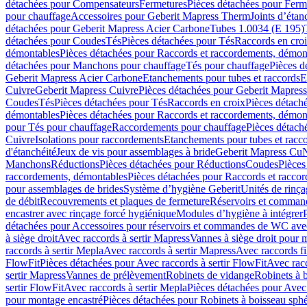
détachées pour Compensateurs
Fermetures
Pièces détachées pour Ferm
pour chauffage
Accessoires pour Geberit Mapress Therm
Joints d’étan
détachées pour Geberit Mapress Acier Carbone
Tubes 1.0034 (E 195)
détachées pour Coudes
Tés
Pièces détachées pour Tés
Raccords en cro
démontables
Pièces détachées pour Raccords et raccordements, démon
détachées pour Manchons pour chauffage
Tés pour chauffage
Pièces d
Geberit Mapress Acier Carbone
Etanchements pour tubes et raccords
E
Cuivre
Geberit Mapress Cuivre
Pièces détachées pour Geberit Mapres
Coudes
Tés
Pièces détachées pour Tés
Raccords en croix
Pièces détach
démontables
Pièces détachées pour Raccords et raccordements, démon
pour Tés pour chauffage
Raccordements pour chauffage
Pièces détach
Cuivre
Isolations pour raccordements
Etanchements pour tubes et racc
d'étanchéité
Jeux de vis pour assemblages à bride
Geberit Mapress Cu
Manchons
Réductions
Pièces détachées pour Réductions
Coudes
Pièces
raccordements, démontables
Pièces détachées pour Raccords et racco
pour assemblages de brides
Système d’hygiène Geberit
Unités de rinç
de débit
Recouvrements et plaques de fermeture
Réservoirs et comman
encastrer avec rinçage forcé hygiénique
Modules d’hygiène à intégrer
détachées pour Accessoires pour réservoirs et commandes de WC avec
à siège droit
Avec raccords à sertir Mapress
Vannes à siège droit pour 
raccords à sertir Mepla
Avec raccords à sertir Mapress
Avec raccords fi
FlowFit
Pièces détachées pour Avec raccords à sertir FlowFit
Avec racc
sertir Mapress
Vannes de prélèvement
Robinets de vidange
Robinets à 
sertir FlowFit
Avec raccords à sertir Mepla
Pièces détachées pour Avec 
pour montage encastré
Pièces détachées pour Robinets à boisseau sph