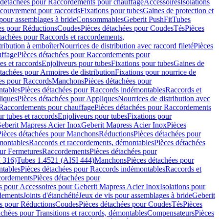
 détachées pour Raccordements pour chauffage
Accessoires
Isolations
couvrement pour raccords
Fixations pour tubes
Gaines de protection et
 pour assemblages à bride
Consommables
Geberit PushFit
Tubes
es pour Réductions
Coudes
Pièces détachées pour Coudes
Tés
Pièces
tachées pour Raccords et raccordements,
tribution à emboîter
Nourrices de distribution avec raccord fileté
Pièces
ffage
Pièces détachées pour Raccordements pour
s et raccords
Enjoliveurs pour tubes
Fixations pour tubes
Gaines de
tachées pour Armoires de distribution
Fixations pour nourrice de
es pour Raccords
Manchons
Pièces détachées pour
tables
Pièces détachées pour Raccords indémontables
Raccords et
iques
Pièces détachées pour Appliques
Nourrices de distribution avec
Raccordements pour chauffage
Pièces détachées pour Raccordements
 tubes et raccords
Enjoliveurs pour tubes
Fixations pour
eberit Mapress Acier Inox
Geberit Mapress Acier Inox
Pièces
Pièces détachées pour Manchons
Réductions
Pièces détachées pour
montables
Raccords et raccordements, démontables
Pièces détachées
ur Fermetures
Raccordements
Pièces détachées pour
 316)
Tubes 1.4521 (AISI 444)
Manchons
Pièces détachées pour
tables
Pièces détachées pour Raccords indémontables
Raccords et
ordements
Pièces détachées pour
s pour Accessoires pour Geberit Mapress Acier Inox
Isolations pour
rdements
Joints d'étanchéité
Jeux de vis pour assemblages à bride
Geberit
s pour Réductions
Coudes
Pièces détachées pour Coudes
Tés
Pièces
achées pour Transitions et raccords, démontables
Compensateurs
Pièces