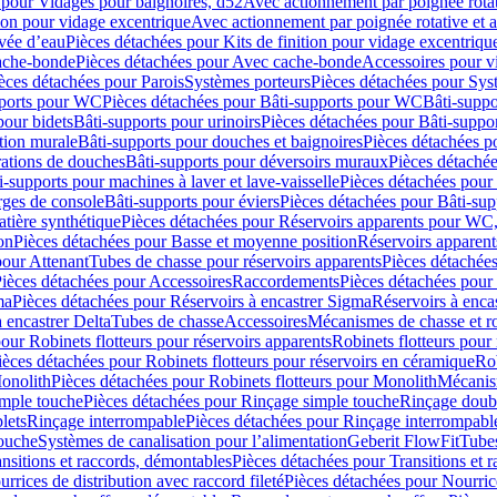
 pour Vidages pour baignoires, d52
Avec actionnement par poignée rota
tion pour vidage excentrique
Avec actionnement par poignée rotative et a
ivée d’eau
Pièces détachées pour Kits de finition pour vidage excentrique
ache-bonde
Pièces détachées pour Avec cache-bonde
Accessoires pour v
èces détachées pour Parois
Systèmes porteurs
Pièces détachées pour Sys
pports pour WC
Pièces détachées pour Bâti-supports pour WC
Bâti-suppo
pour bidets
Bâti-supports pour urinoirs
Pièces détachées pour Bâti-suppor
tion murale
Bâti-supports pour douches et baignoires
Pièces détachées p
rations de douches
Bâti-supports pour déversoirs muraux
Pièces détaché
i-supports pour machines à laver et lave-vaisselle
Pièces détachées pour 
rges de console
Bâti-supports pour éviers
Pièces détachées pour Bâti-sup
tière synthétique
Pièces détachées pour Réservoirs apparents pour WC,
on
Pièces détachées pour Basse et moyenne position
Réservoirs apparent
pour Attenant
Tubes de chasse pour réservoirs apparents
Pièces détachées
ièces détachées pour Accessoires
Raccordements
Pièces détachées pou
ma
Pièces détachées pour Réservoirs à encastrer Sigma
Réservoirs à enc
 encastrer Delta
Tubes de chasse
Accessoires
Mécanismes de chasse et rob
our Robinets flotteurs pour réservoirs apparents
Robinets flotteurs pour 
ièces détachées pour Robinets flotteurs pour réservoirs en céramique
Rob
Monolith
Pièces détachées pour Robinets flotteurs pour Monolith
Mécanis
imple touche
Pièces détachées pour Rinçage simple touche
Rinçage doub
lets
Rinçage interrompable
Pièces détachées pour Rinçage interrompabl
touche
Systèmes de canalisation pour l’alimentation
Geberit FlowFit
Tube
nsitions et raccords, démontables
Pièces détachées pour Transitions et 
rrices de distribution avec raccord fileté
Pièces détachées pour Nourrice