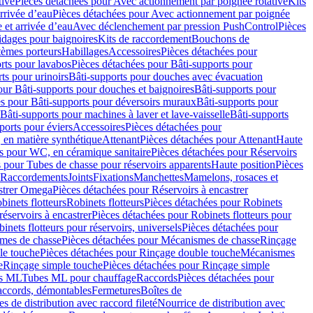
tive
Pièces détachées pour Avec actionnement par poignée rotative
Kits
rrivée d’eau
Pièces détachées pour Avec actionnement par poignée
 et arrivée d’eau
Avec déclenchement par pression PushControl
Pièces
idages pour baignoires
Kits de raccordement
Bouchons de
tèmes porteurs
Habillages
Accessoires
Pièces détachées pour
rts pour lavabos
Pièces détachées pour Bâti-supports pour
ts pour urinoirs
Bâti-supports pour douches avec évacuation
our Bâti-supports pour douches et baignoires
Bâti-supports pour
es pour Bâti-supports pour déversoirs muraux
Bâti-supports pour
Bâti-supports pour machines à laver et lave-vaisselle
Bâti-supports
ports pour éviers
Accessoires
Pièces détachées pour
 en matière synthétique
Attenant
Pièces détachées pour Attenant
Haute
s pour WC, en céramique sanitaire
Pièces détachées pour Réservoirs
 pour Tubes de chasse pour réservoirs apparents
Haute position
Pièces
r Raccordements
Joints
Fixations
Manchettes
Mamelons, rosaces et
astrer Omega
Pièces détachées pour Réservoirs à encastrer
inets flotteurs
Robinets flotteurs
Pièces détachées pour Robinets
réservoirs à encastrer
Pièces détachées pour Robinets flotteurs pour
inets flotteurs pour réservoirs, universels
Pièces détachées pour
mes de chasse
Pièces détachées pour Mécanismes de chasse
Rinçage
le touche
Pièces détachées pour Rinçage double touche
Mécanismes
e
Rinçage simple touche
Pièces détachées pour Rinçage simple
s ML
Tubes ML pour chauffage
Raccords
Pièces détachées pour
raccords, démontables
Fermetures
Boîtes de
s de distribution avec raccord fileté
Nourrice de distribution avec