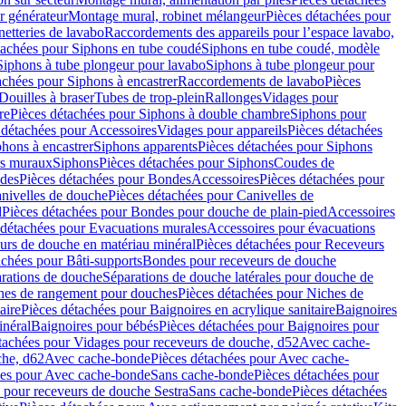
r générateur
Montage mural, robinet mélangeur
Pièces détachées pour
netteries de lavabo
Raccordements des appareils pour l’espace lavabo,
tachées pour Siphons en tube coudé
Siphons en tube coudé, modèle
Siphons à tube plongeur pour lavabo
Siphons à tube plongeur pour
achées pour Siphons à encastrer
Raccordements de lavabo
Pièces
Douilles à braser
Tubes de trop-plein
Rallonges
Vidages pour
re
Pièces détachées pour Siphons à double chambre
Siphons pour
 détachées pour Accessoires
Vidages pour appareils
Pièces détachées
hons à encastrer
Siphons apparents
Pièces détachées pour Siphons
rs muraux
Siphons
Pièces détachées pour Siphons
Coudes de
des
Pièces détachées pour Bondes
Accessoires
Pièces détachées pour
nivelles de douche
Pièces détachées pour Canivelles de
d
Pièces détachées pour Bondes pour douche de plain-pied
Accessoires
 détachées pour Evacuations murales
Accessoires pour évacuations
urs de douche en matériau minéral
Pièces détachées pour Receveurs
achées pour Bâti-supports
Bondes pour receveurs de douche
arations de douche
Séparations de douche latérales pour douche de
hes de rangement pour douches
Pièces détachées pour Niches de
aire
Pièces détachées pour Baignoires en acrylique sanitaire
Baignoires
inéral
Baignoires pour bébés
Pièces détachées pour Baignoires pour
tachées pour Vidages pour receveurs de douche, d52
Avec cache-
che, d62
Avec cache-bonde
Pièces détachées pour Avec cache-
ées pour Avec cache-bonde
Sans cache-bonde
Pièces détachées pour
 pour receveurs de douche Sestra
Sans cache-bonde
Pièces détachées