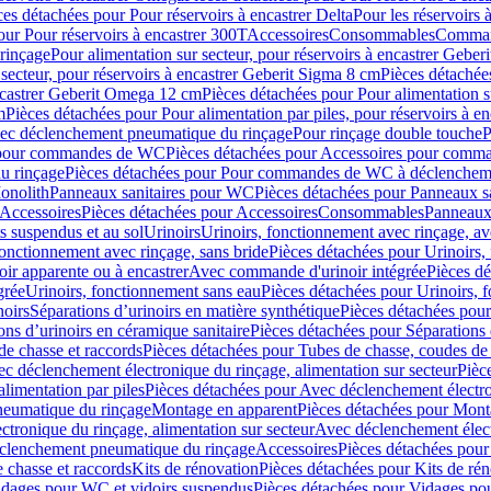
ces détachées pour Pour réservoirs à encastrer Delta
Pour les réservoirs 
our Pour réservoirs à encastrer 300T
Accessoires
Consommables
Command
rinçage
Pour alimentation sur secteur, pour réservoirs à encastrer Gebe
 secteur, pour réservoirs à encastrer Geberit Sigma 8 cm
Pièces détachées
encastrer Geberit Omega 12 cm
Pièces détachées pour Pour alimentation s
m
Pièces détachées pour Pour alimentation par piles, pour réservoirs à 
c déclenchement pneumatique du rinçage
Pour rinçage double touche
P
 pour commandes de WC
Pièces détachées pour Accessoires pour com
u rinçage
Pièces détachées pour Pour commandes de WC à déclencheme
onolith
Panneaux sanitaires pour WC
Pièces détachées pour Panneaux s
Accessoires
Pièces détachées pour Accessoires
Consommables
Panneaux 
s suspendus et au sol
Urinoirs
Urinoirs, fonctionnement avec rinçage, av
fonctionnement avec rinçage, sans bride
Pièces détachées pour Urinoirs,
ir apparente ou à encastrer
Avec commande d'urinoir intégrée
Pièces d
grée
Urinoirs, fonctionnement sans eau
Pièces détachées pour Urinoirs, 
noirs
Séparations d’urinoirs en matière synthétique
Pièces détachées pour
ons d’urinoirs en céramique sanitaire
Pièces détachées pour Séparations 
de chasse et raccords
Pièces détachées pour Tubes de chasse, coudes de 
c déclenchement électronique du rinçage, alimentation sur secteur
Pièc
limentation par piles
Pièces détachées pour Avec déclenchement électron
neumatique du rinçage
Montage en apparent
Pièces détachées pour Mont
tronique du rinçage, alimentation sur secteur
Avec déclenchement électr
clenchement pneumatique du rinçage
Accessoires
Pièces détachées pour
 chasse et raccords
Kits de rénovation
Pièces détachées pour Kits de ré
dages pour WC et vidoirs suspendus
Pièces détachées pour Vidages po