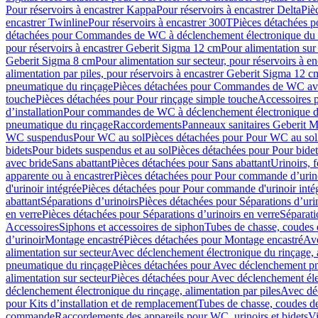
Pour réservoirs à encastrer Kappa
Pour réservoirs à encastrer Delta
Piè
encastrer Twinline
Pour réservoirs à encastrer 300T
Pièces détachées p
détachées pour Commandes de WC à déclenchement électronique du 
pour réservoirs à encastrer Geberit Sigma 12 cm
Pour alimentation sur
Geberit Sigma 8 cm
Pour alimentation sur secteur, pour réservoirs à 
alimentation par piles, pour réservoirs à encastrer Geberit Sigma 12 c
pneumatique du rinçage
Pièces détachées pour Commandes de WC ave
touche
Pièces détachées pour Pour rinçage simple touche
Accessoires
d’installation
Pour commandes de WC à déclenchement électronique d
pneumatique du rinçage
Raccordements
Panneaux sanitaires Geberit M
WC suspendus
Pour WC au sol
Pièces détachées pour Pour WC au sol
bidets
Pour bidets suspendus et au sol
Pièces détachées pour Pour bidet
avec bride
Sans abattant
Pièces détachées pour Sans abattant
Urinoirs, 
apparente ou à encastrer
Pièces détachées pour Pour commande d’urino
d'urinoir intégrée
Pièces détachées pour Pour commande d'urinoir inté
abattant
Séparations d’urinoirs
Pièces détachées pour Séparations d’uri
en verre
Pièces détachées pour Séparations d’urinoirs en verre
Séparati
Accessoires
Siphons et accessoires de siphon
Tubes de chasse, coudes 
dʼurinoir
Montage encastré
Pièces détachées pour Montage encastré
Ave
alimentation sur secteur
Avec déclenchement électronique du rinçage, a
pneumatique du rinçage
Pièces détachées pour Avec déclenchement p
alimentation sur secteur
Pièces détachées pour Avec déclenchement élec
déclenchement électronique du rinçage, alimentation par piles
Avec dé
pour Kits d’installation et de remplacement
Tubes de chasse, coudes de
commande
Raccordements des appareils pour WC, urinoirs et bidets
Vi