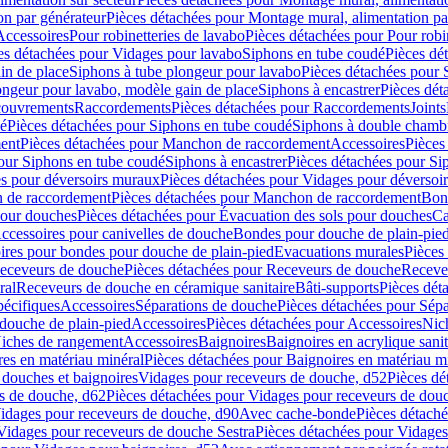
on par générateur
Pièces détachées pour Montage mural, alimentation pa
Accessoires
Pour robinetteries de lavabo
Pièces détachées pour Pour robi
es détachées pour Vidages pour lavabo
Siphons en tube coudé
Pièces dé
in de place
Siphons à tube plongeur pour lavabo
Pièces détachées pour 
ongeur pour lavabo, modèle gain de place
Siphons à encastrer
Pièces dét
ouvrements
Raccordements
Pièces détachées pour Raccordements
Joints
dé
Pièces détachées pour Siphons en tube coudé
Siphons à double chamb
ent
Pièces détachées pour Manchon de raccordement
Accessoires
Pièces
our Siphons en tube coudé
Siphons à encastrer
Pièces détachées pour Sip
s pour déversoirs muraux
Pièces détachées pour Vidages pour déversoi
 de raccordement
Pièces détachées pour Manchon de raccordement
Bon
pour douches
Pièces détachées pour Évacuation des sols pour douches
Ca
ccessoires pour canivelles de douche
Bondes pour douche de plain-pie
ires pour bondes pour douche de plain-pied
Evacuations murales
Pièces
eceveurs de douche
Pièces détachées pour Receveurs de douche
Receve
ral
Receveurs de douche en céramique sanitaire
Bâti-supports
Pièces dét
pécifiques
Accessoires
Séparations de douche
Pièces détachées pour Sép
 douche de plain-pied
Accessoires
Pièces détachées pour Accessoires
Nic
Niches de rangement
Accessoires
Baignoires
Baignoires en acrylique sanit
res en matériau minéral
Pièces détachées pour Baignoires en matériau m
douches et baignoires
Vidages pour receveurs de douche, d52
Pièces dé
s de douche, d62
Pièces détachées pour Vidages pour receveurs de dou
Vidages pour receveurs de douche, d90
Avec cache-bonde
Pièces détach
Vidages pour receveurs de douche Sestra
Pièces détachées pour Vidages