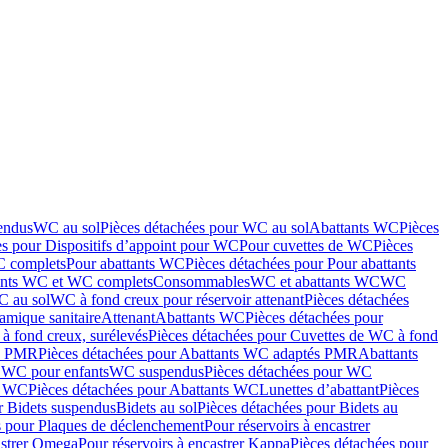
endus
WC au sol
Pièces détachées pour WC au sol
Abattants WC
Pièces
es pour Dispositifs d’appoint pour WC
Pour cuvettes de WC
Pièces
C complets
Pour abattants WC
Pièces détachées pour Pour abattants
ants WC et WC complets
Consommables
WC et abattants WC
WC
C au sol
WC à fond creux pour réservoir attenant
Pièces détachées
amique sanitaire
Attenant
Abattants WC
Pièces détachées pour
à fond creux, surélevés
Pièces détachées pour Cuvettes de WC à fond
és PMR
Pièces détachées pour Abattants WC adaptés PMR
Abattants
r WC pour enfants
WC suspendus
Pièces détachées pour WC
s WC
Pièces détachées pour Abattants WC
Lunettes d’abattant
Pièces
r Bidets suspendus
Bidets au sol
Pièces détachées pour Bidets au
s pour Plaques de déclenchement
Pour réservoirs à encastrer
astrer Omega
Pour réservoirs à encastrer Kappa
Pièces détachées pour