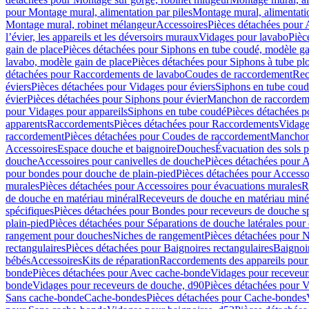
pour Montage mural, alimentation par piles
Montage mural, alimentati
Montage mural, robinet mélangeur
Accessoires
Pièces détachées pour 
l’évier, les appareils et les déversoirs muraux
Vidages pour lavabo
Pièc
gain de place
Pièces détachées pour Siphons en tube coudé, modèle ga
lavabo, modèle gain de place
Pièces détachées pour Siphons à tube pl
détachées pour Raccordements de lavabo
Coudes de raccordement
Rec
éviers
Pièces détachées pour Vidages pour éviers
Siphons en tube cou
évier
Pièces détachées pour Siphons pour évier
Manchon de raccordem
pour Vidages pour appareils
Siphons en tube coudé
Pièces détachées p
apparents
Raccordements
Pièces détachées pour Raccordements
Vidage
raccordement
Pièces détachées pour Coudes de raccordement
Manchon
Accessoires
Espace douche et baignoire
Douches
Évacuation des sols 
douche
Accessoires pour canivelles de douche
Pièces détachées pour A
pour bondes pour douche de plain-pied
Pièces détachées pour Accesso
murales
Pièces détachées pour Accessoires pour évacuations murales
R
de douche en matériau minéral
Receveurs de douche en matériau miné
spécifiques
Pièces détachées pour Bondes pour receveurs de douche s
plain-pied
Pièces détachées pour Séparations de douche latérales pour
rangement pour douches
Niches de rangement
Pièces détachées pour 
rectangulaires
Pièces détachées pour Baignoires rectangulaires
Baignoi
bébés
Accessoires
Kits de réparation
Raccordements des appareils pour 
bonde
Pièces détachées pour Avec cache-bonde
Vidages pour receveur
bonde
Vidages pour receveurs de douche, d90
Pièces détachées pour 
Sans cache-bonde
Cache-bondes
Pièces détachées pour Cache-bondes