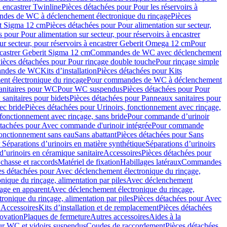
à encastrer Twinline
Pièces détachées pour Pour les réservoirs à
es de WC à déclenchement électronique du rinçage
Pièces
rit Sigma 12 cm
Pièces détachées pour Pour alimentation sur secteur,
 pour Pour alimentation sur secteur, pour réservoirs à encastrer
ur secteur, pour réservoirs à encastrer Geberit Omega 12 cm
Pour
encastrer Geberit Sigma 12 cm
Commandes de WC avec déclenchement
ièces détachées pour Pour rinçage double touche
Pour rinçage simple
mandes de WC
Kits d’installation
Pièces détachées pour Kits
nt électronique du rinçage
Pour commandes de WC à déclenchement
anitaires pour WC
Pour WC suspendus
Pièces détachées pour Pour
sanitaires pour bidets
Pièces détachées pour Panneaux sanitaires pour
ec bride
Pièces détachées pour Urinoirs, fonctionnement avec rinçage,
 fonctionnement avec rinçage, sans bride
Pour commande d’urinoir
étachées pour Avec commande d'urinoir intégrée
Pour commande
fonctionnement sans eau
Sans abattant
Pièces détachées pour Sans
 Séparations d’urinoirs en matière synthétique
Séparations d’urinoirs
d’urinoirs en céramique sanitaire
Accessoires
Pièces détachées pour
chasse et raccords
Matériel de fixation
Habillages latéraux
Commandes
es détachées pour Avec déclenchement électronique du rinçage,
ique du rinçage, alimentation par piles
Avec déclenchement
age en apparent
Avec déclenchement électronique du rinçage,
onique du rinçage, alimentation par piles
Pièces détachées pour Avec
 Accessoires
Kits d’installation et de remplacement
Pièces détachées
novation
Plaques de fermeture
Autres accessoires
Aides à la
ur WC et vidoirs suspendus
Coudes de raccordement
Pièces détachées