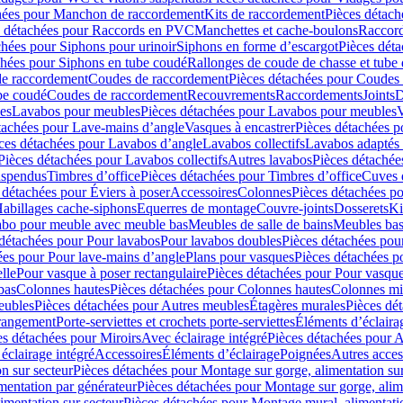
hées pour Manchon de raccordement
Kits de raccordement
Pièces détach
s détachées pour Raccords en PVC
Manchettes et cache-boulons
Raccord
chées pour Siphons pour urinoir
Siphons en forme d’escargot
Pièces dét
chées pour Siphons en tube coudé
Rallonges de coude de chasse et tube 
de raccordement
Coudes de raccordement
Pièces détachées pour Coudes
be coudé
Coudes de raccordement
Recouvrements
Raccordements
Joints
D
es
Lavabos pour meubles
Pièces détachées pour Lavabos pour meubles
V
tachées pour Lave-mains d’angle
Vasques à encastrer
Pièces détachées p
ces détachées pour Lavabos d’angle
Lavabos collectifs
Lavabos adapté
Pièces détachées pour Lavabos collectifs
Autres lavabos
Pièces détachée
uspendus
Timbres dʼoffice
Pièces détachées pour Timbres dʼoffice
Cuves d
 détachées pour Éviers à poser
Accessoires
Colonnes
Pièces détachées p
abillages cache-siphons
Equerres de montage
Couvre-joints
Dosserets
Ki
vabo pour meuble avec meuble bas
Meubles de salle de bains
Meubles bas
 détachées pour Pour lavabos
Pour lavabos doubles
Pièces détachées pou
ées pour Pour lave-mains d’angle
Plans pour vasques
Pièces détachées p
lle
Pour vasque à poser rectangulaire
Pièces détachées pour Pour vasque
bas
Colonnes hautes
Pièces détachées pour Colonnes hautes
Colonnes mi
eubles
Pièces détachées pour Autres meubles
Étagères murales
Pièces dé
 rangement
Porte-serviettes et crochets porte-serviettes
Éléments d’éclaira
es détachées pour Miroirs
Avec éclairage intégré
Pièces détachées pour A
éclairage intégré
Accessoires
Éléments d’éclairage
Poignées
Autres acces
n sur secteur
Pièces détachées pour Montage sur gorge, alimentation sur
mentation par générateur
Pièces détachées pour Montage sur gorge, alim
imentation sur secteur
Pièces détachées pour Montage mural, alimentatio