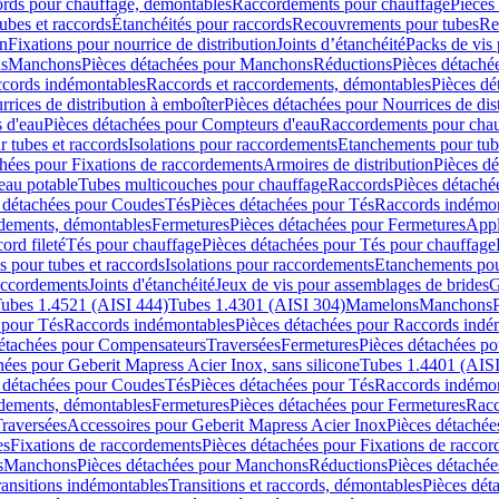
cords pour chauffage, démontables
Raccordements pour chauffage
Pièces
ubes et raccords
Étanchéités pour raccords
Recouvrements pour tubes
Re
on
Fixations pour nourrice de distribution
Joints d’étanchéité
Packs de vis
ds
Manchons
Pièces détachées pour Manchons
Réductions
Pièces détaché
ccords indémontables
Raccords et raccordements, démontables
Pièces dé
rrices de distribution à emboîter
Pièces détachées pour Nourrices de dis
 d'eau
Pièces détachées pour Compteurs d'eau
Raccordements pour chau
r tubes et raccords
Isolations pour raccordements
Etanchements pour tube
chées pour Fixations de raccordements
Armoires de distribution
Pièces dé
eau potable
Tubes multicouches pour chauffage
Raccords
Pièces détaché
 détachées pour Coudes
Tés
Pièces détachées pour Tés
Raccords indémon
rdements, démontables
Fermetures
Pièces détachées pour Fermetures
Appl
ord fileté
Tés pour chauffage
Pièces détachées pour Tés pour chauffage
ns pour tubes et raccords
Isolations pour raccordements
Etanchements pour
raccordements
Joints d'étanchéité
Jeux de vis pour assemblages de brides
G
ubes 1.4521 (AISI 444)
Tubes 1.4301 (AISI 304)
Mamelons
Manchons
 pour Tés
Raccords indémontables
Pièces détachées pour Raccords indé
détachées pour Compensateurs
Traversées
Fermetures
Pièces détachées po
hées pour Geberit Mapress Acier Inox, sans silicone
Tubes 1.4401 (AISI
 détachées pour Coudes
Tés
Pièces détachées pour Tés
Raccords indémon
rdements, démontables
Fermetures
Pièces détachées pour Fermetures
Racc
raversées
Accessoires pour Geberit Mapress Acier Inox
Pièces détachée
es
Fixations de raccordements
Pièces détachées pour Fixations de racco
s
Manchons
Pièces détachées pour Manchons
Réductions
Pièces détachée
ransitions indémontables
Transitions et raccords, démontables
Pièces dét