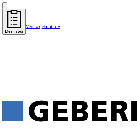
Vers « geberit.fr »
Mes listes