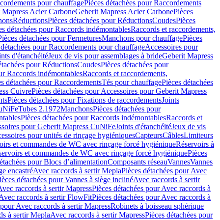
cordements pour chauffage
Pièces détachées pour Raccordements
t Mapress Acier Carbone
Geberit Mapress Acier Carbone
Pièces
hons
Réductions
Pièces détachées pour Réductions
Coudes
Pièces
es détachées pour Raccords indémontables
Raccords et raccordements,
Pièces détachées pour Fermetures
Manchons pour chauffage
Pièces
 détachées pour Raccordements pour chauffage
Accessoires pour
ints d'étanchéité
Jeux de vis pour assemblages à bride
Geberit Mapress
étachées pour Réductions
Coudes
Pièces détachées pour
ur Raccords indémontables
Raccords et raccordements,
es détachées pour Raccordements
Tés pour chauffage
Pièces détachées
ess Cuivre
Pièces détachées pour Accessoires pour Geberit Mapress
nts
Pièces détachées pour Fixations de raccordements
Joints
CuNiFe
Tubes 2.1972
Manchons
Pièces détachées pour
tables
Pièces détachées pour Raccords indémontables
Raccords et
soires pour Geberit Mapress CuNiFe
Joints d'étanchéité
Jeux de vis
essoires pour unités de rinçage hygiéniques
Capteurs
Câbles
Limiteurs
voirs et commandes de WC avec rinçage forcé hygiénique
Réservoirs à
éservoirs et commandes de WC avec rinçage forcé hygiénique
Pièces
étachées pour Blocs d’alimentation
Composants réseau
Vannes
Vannes
ge encastré
Avec raccords à sertir Mepla
Pièces détachées pour Avec
ièces détachées pour Vannes à siège incliné
Avec raccords à sertir
Avec raccords à sertir Mapress
Pièces détachées pour Avec raccords à
Avec raccords à sertir FlowFit
Pièces détachées pour Avec raccords à
 pour Avec raccords à sertir Mapress
Robinets à boisseau sphérique
s à sertir Mepla
Avec raccords à sertir Mapress
Pièces détachées pour