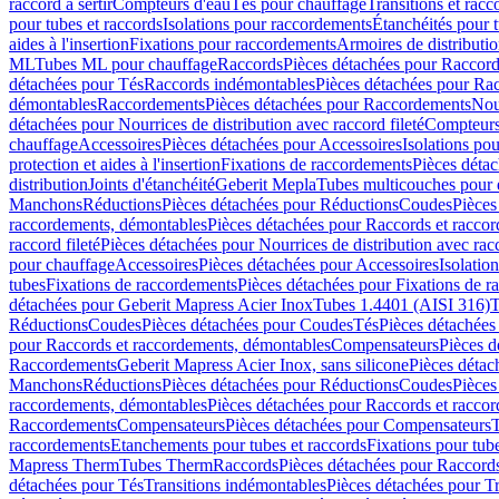
raccord à sertir
Compteurs d'eau
Tés pour chauffage
Transitions et rac
pour tubes et raccords
Isolations pour raccordements
Étanchéités pour t
aides à l'insertion
Fixations pour raccordements
Armoires de distributi
ML
Tubes ML pour chauffage
Raccords
Pièces détachées pour Raccor
détachées pour Tés
Raccords indémontables
Pièces détachées pour Ra
démontables
Raccordements
Pièces détachées pour Raccordements
Nou
détachées pour Nourrices de distribution avec raccord fileté
Compteurs
chauffage
Accessoires
Pièces détachées pour Accessoires
Isolations pou
protection et aides à l'insertion
Fixations de raccordements
Pièces déta
distribution
Joints d'étanchéité
Geberit Mepla
Tubes multicouches pour 
Manchons
Réductions
Pièces détachées pour Réductions
Coudes
Pièces
raccordements, démontables
Pièces détachées pour Raccords et racco
raccord fileté
Pièces détachées pour Nourrices de distribution avec racc
pour chauffage
Accessoires
Pièces détachées pour Accessoires
Isolatio
tubes
Fixations de raccordements
Pièces détachées pour Fixations de 
détachées pour Geberit Mapress Acier Inox
Tubes 1.4401 (AISI 316)
T
Réductions
Coudes
Pièces détachées pour Coudes
Tés
Pièces détachées
pour Raccords et raccordements, démontables
Compensateurs
Pièces 
Raccordements
Geberit Mapress Acier Inox, sans silicone
Pièces détac
Manchons
Réductions
Pièces détachées pour Réductions
Coudes
Pièces
raccordements, démontables
Pièces détachées pour Raccords et racco
Raccordements
Compensateurs
Pièces détachées pour Compensateurs
T
raccordements
Etanchements pour tubes et raccords
Fixations pour tub
Mapress Therm
Tubes Therm
Raccords
Pièces détachées pour Raccord
détachées pour Tés
Transitions indémontables
Pièces détachées pour T