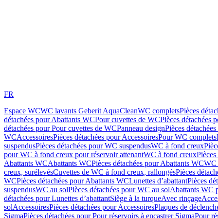
FR
Espace WC
WC lavants Geberit AquaClean
WC complets
Pièces déta
détachées pour Abattants WC
Pour cuvettes de WC
Pièces détachées 
détachées pour Pour cuvettes de WC
Panneau design
Pièces détachées
WC
Accessoires
Pièces détachées pour Accessoires
Pour WC complets
suspendus
Pièces détachées pour WC suspendus
WC à fond creux
Pièc
pour WC à fond creux pour réservoir attenant
WC à fond creux
Pièces
Abattants WC
Abattants WC
Pièces détachées pour Abattants WC
WC 
creux, surélevés
Cuvettes de WC à fond creux, rallongés
Pièces détach
WC
Pièces détachées pour Abattants WC
Lunettes d’abattant
Pièces dé
suspendus
WC au sol
Pièces détachées pour WC au sol
Abattants WC p
détachées pour Lunettes d’abattant
Siège à la turque
Avec rinçage
Acce
sol
Accessoires
Pièces détachées pour Accessoires
Plaques de déclenc
Sigma
Pièces détachées pour Pour réservoirs à encastrer Sigma
Pour ré