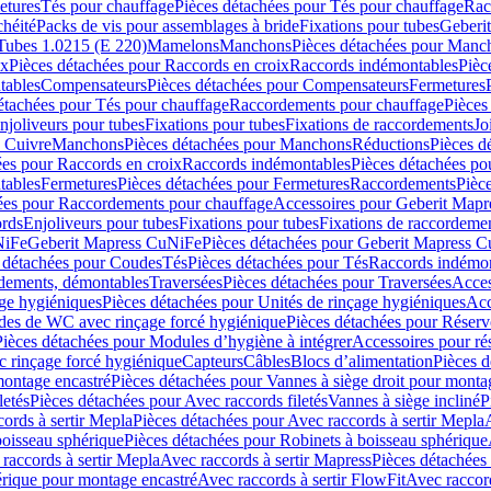
etures
Tés pour chauffage
Pièces détachées pour Tés pour chauffage
Rac
chéité
Packs de vis pour assemblages à bride
Fixations pour tubes
Geberi
Tubes 1.0215 (E 220)
Mamelons
Manchons
Pièces détachées pour Manc
ix
Pièces détachées pour Raccords en croix
Raccords indémontables
Pièc
tables
Compensateurs
Pièces détachées pour Compensateurs
Fermetures
étachées pour Tés pour chauffage
Raccordements pour chauffage
Pièces
njoliveurs pour tubes
Fixations pour tubes
Fixations de raccordements
Jo
s Cuivre
Manchons
Pièces détachées pour Manchons
Réductions
Pièces d
ées pour Raccords en croix
Raccords indémontables
Pièces détachées po
tables
Fermetures
Pièces détachées pour Fermetures
Raccordements
Pièc
ées pour Raccordements pour chauffage
Accessoires pour Geberit Mapr
ords
Enjoliveurs pour tubes
Fixations pour tubes
Fixations de raccordeme
NiFe
Geberit Mapress CuNiFe
Pièces détachées pour Geberit Mapress 
 détachées pour Coudes
Tés
Pièces détachées pour Tés
Raccords indémon
rdements, démontables
Traversées
Pièces détachées pour Traversées
Acces
age hygiéniques
Pièces détachées pour Unités de rinçage hygiéniques
Acc
des de WC avec rinçage forcé hygiénique
Pièces détachées pour Réser
Pièces détachées pour Modules d’hygiène à intégrer
Accessoires pour r
 rinçage forcé hygiénique
Capteurs
Câbles
Blocs d’alimentation
Pièces d
montage encastré
Pièces détachées pour Vannes à siège droit pour monta
letés
Pièces détachées pour Avec raccords filetés
Vannes à siège incliné
P
ords à sertir Mepla
Pièces détachées pour Avec raccords à sertir Mepla
boisseau sphérique
Pièces détachées pour Robinets à boisseau sphérique
raccords à sertir Mepla
Avec raccords à sertir Mapress
Pièces détachées
érique pour montage encastré
Avec raccords à sertir FlowFit
Avec raccord