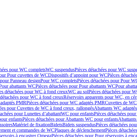
chées pour WC complets
WC suspendus
Pièces détachées pour WC susp
pour Pour cuvettes de WC
Dispositifs d’appoint pour WC
Pièces détaché
 pour Panneau design
Pour WC complets
Pièces détachées pour Pour W
Pour abattants WC
Pièces détachées pour Pour abattants WC
Pour abatt
es détachées pour WC à fond creux
WC au sol
Pièces détachées pour W
 détachées pour WC à fond creux
Réservoirs apparents pour WC, en cér
adaptés PMR
Pièces détachées pour WC adaptés PMR
Cuvettes de WC 
ées pour Cuvettes de WC à fond creux, rallongés
Abattants WC adapt
tachées pour Lunettes d’abattant
WC pour enfants
Pièces détachées pou
our enfants
Pièces détachées pour Abattants WC pour enfants
Abattant
ssoires
Matériel de fixation
Bidets
Bidets suspendus
Pièces détachées pou
hement et commandes de WC
Plaques de déclenchement
Pièces détachée
servoirs à encastrer Omega
Pièces détachées pour Pour réservoirs à enc