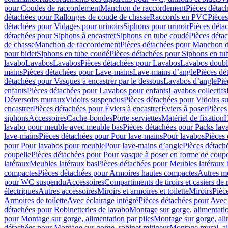
pour Coudes de raccordement
Manchon de raccordement
Pièces détac
détachées pour Rallonges de coude de chasse
Raccords en PVC
Pièce
détachées pour Vidages pour urinoirs
Siphons pour urinoir
Pièces déta
détachées pour Siphons à encastrer
Siphons en tube coudé
Pièces déta
de chasse
Manchon de raccordement
Pièces détachées pour Manchon 
pour bidet
Siphons en tube coudé
Pièces détachées pour Siphons en tu
lavabo
Lavabos
Lavabos
Pièces détachées pour Lavabos
Lavabos doubl
mains
Pièces détachées pour Lave-mains
Lave-mains d’angle
Pièces dé
détachées pour Vasques à encastrer par le dessous
Lavabos d’angle
Piè
enfants
Pièces détachées pour Lavabos pour enfants
Lavabos collectifs
Déversoirs muraux
Vidoirs suspendus
Pièces détachées pour Vidoirs s
encastrer
Pièces détachées pour Éviers à encastrer
Éviers à poser
Pièces
siphons
Accessoires
Cache-bondes
Porte-serviettes
Matériel de fixation
H
lavabo pour meuble avec meuble bas
Pièces détachées pour Packs la
lave-mains
Pièces détachées pour Pour lave-mains
Pour lavabos
Pièces
pour Pour lavabos pour meuble
Pour lave-mains d’angle
Pièces détach
coupelle
Pièces détachées pour Pour vasque à poser en forme de coupe
latéraux
Meubles latéraux bas
Pièces détachées pour Meubles latéraux 
compactes
Pièces détachées pour Armoires hautes compactes
Autres m
pour WC suspendu
Accessoires
Compartiments de tiroirs et casiers de
électriques
Autres accessoires
Miroirs et armoires et toilette
Miroirs
Pièc
Armoires de toilette
Avec éclairage intégré
Pièces détachées pour Avec 
détachées pour Robinetteries de lavabo
Montage sur gorge, alimentatio
pour Montage sur gorge, alimentation par piles
Montage sur gorge, ali
détachées pour Montage sur gorge, robinet mitigeur
Montage mural, al