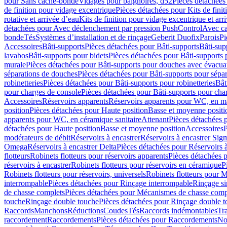
pour Sans cache-bonde
Vidages pour baignoires, d52
Pièces détachées
de finition pour vidage excentrique
Pièces détachées pour Kits de fini
rotative et arrivée d’eau
Kits de finition pour vidage excentrique et arr
détachées pour Avec déclenchement par pression PushControl
Avec c
bonde
Tés
Systèmes d’installation et de rinçage
Geberit Duofix
Parois
Pi
Accessoires
Bâti-supports
Pièces détachées pour Bâti-supports
Bâti-su
lavabos
Bâti-supports pour bidets
Pièces détachées pour Bâti-supports 
murale
Pièces détachées pour Bâti-supports pour douches avec évacua
séparations de douches
Pièces détachées pour Bâti-supports pour sépa
robinetteries
Pièces détachées pour Bâti-supports pour robinetteries
Bât
pour charges de console
Pièces détachées pour Bâti-supports pour cha
Accessoires
Réservoirs apparents
Réservoirs apparents pour WC, en ma
position
Pièces détachées pour Haute position
Basse et moyenne positi
apparents pour WC, en céramique sanitaire
Attenant
Pièces détachées 
détachées pour Haute position
Basse et moyenne position
Accessoires
P
modérateurs de débit
Réservoirs à encastrer
Réservoirs à encastrer Sig
Omega
Réservoirs à encastrer Delta
Pièces détachées pour Réservoirs à
flotteurs
Robinets flotteurs pour réservoirs apparents
Pièces détachées p
réservoirs à encastrer
Robinets flotteurs pour réservoirs en céramique
P
Robinets flotteurs pour réservoirs, universels
Robinets flotteurs pour 
interrompable
Pièces détachées pour Rinçage interrompable
Rinçage s
de chasse complets
Pièces détachées pour Mécanismes de chasse comp
touche
Rinçage double touche
Pièces détachées pour Rinçage double 
Raccords
Manchons
Réductions
Coudes
Tés
Raccords indémontables
Tra
raccordement
Raccordements
Pièces détachées pour Raccordements
Nou