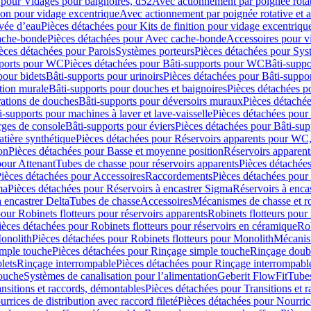
 pour Vidages pour baignoires, d52
Avec actionnement par poignée rota
tion pour vidage excentrique
Avec actionnement par poignée rotative et a
ivée d’eau
Pièces détachées pour Kits de finition pour vidage excentrique
ache-bonde
Pièces détachées pour Avec cache-bonde
Accessoires pour v
èces détachées pour Parois
Systèmes porteurs
Pièces détachées pour Sys
pports pour WC
Pièces détachées pour Bâti-supports pour WC
Bâti-suppo
pour bidets
Bâti-supports pour urinoirs
Pièces détachées pour Bâti-suppor
tion murale
Bâti-supports pour douches et baignoires
Pièces détachées p
rations de douches
Bâti-supports pour déversoirs muraux
Pièces détaché
i-supports pour machines à laver et lave-vaisselle
Pièces détachées pour 
rges de console
Bâti-supports pour éviers
Pièces détachées pour Bâti-sup
tière synthétique
Pièces détachées pour Réservoirs apparents pour WC,
on
Pièces détachées pour Basse et moyenne position
Réservoirs apparent
pour Attenant
Tubes de chasse pour réservoirs apparents
Pièces détachées
ièces détachées pour Accessoires
Raccordements
Pièces détachées pou
ma
Pièces détachées pour Réservoirs à encastrer Sigma
Réservoirs à enc
 encastrer Delta
Tubes de chasse
Accessoires
Mécanismes de chasse et rob
our Robinets flotteurs pour réservoirs apparents
Robinets flotteurs pour 
ièces détachées pour Robinets flotteurs pour réservoirs en céramique
Rob
Monolith
Pièces détachées pour Robinets flotteurs pour Monolith
Mécanis
imple touche
Pièces détachées pour Rinçage simple touche
Rinçage doub
lets
Rinçage interrompable
Pièces détachées pour Rinçage interrompabl
touche
Systèmes de canalisation pour l’alimentation
Geberit FlowFit
Tube
nsitions et raccords, démontables
Pièces détachées pour Transitions et 
rrices de distribution avec raccord fileté
Pièces détachées pour Nourrice