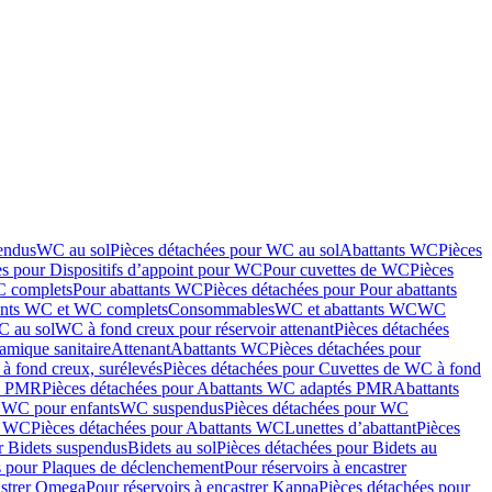
endus
WC au sol
Pièces détachées pour WC au sol
Abattants WC
Pièces
es pour Dispositifs d’appoint pour WC
Pour cuvettes de WC
Pièces
C complets
Pour abattants WC
Pièces détachées pour Pour abattants
ants WC et WC complets
Consommables
WC et abattants WC
WC
C au sol
WC à fond creux pour réservoir attenant
Pièces détachées
amique sanitaire
Attenant
Abattants WC
Pièces détachées pour
à fond creux, surélevés
Pièces détachées pour Cuvettes de WC à fond
és PMR
Pièces détachées pour Abattants WC adaptés PMR
Abattants
r WC pour enfants
WC suspendus
Pièces détachées pour WC
s WC
Pièces détachées pour Abattants WC
Lunettes d’abattant
Pièces
r Bidets suspendus
Bidets au sol
Pièces détachées pour Bidets au
s pour Plaques de déclenchement
Pour réservoirs à encastrer
astrer Omega
Pour réservoirs à encastrer Kappa
Pièces détachées pour