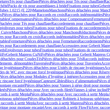
etures
Tés pour chauffage
Pièces détachées pour Tés pour chauffage
Rac
chéité
Packs de vis pour assemblages à bride
Fixations pour tubes
Geberi
Tubes 1.0215 (E 220)
Mamelons
Manchons
Pièces détachées pour Manc
ix
Pièces détachées pour Raccords en croix
Raccords indémontables
Pièc
tables
Compensateurs
Pièces détachées pour Compensateurs
Fermetures
étachées pour Tés pour chauffage
Raccordements pour chauffage
Pièces
njoliveurs pour tubes
Fixations pour tubes
Fixations de raccordements
Jo
s Cuivre
Manchons
Pièces détachées pour Manchons
Réductions
Pièces d
ées pour Raccords en croix
Raccords indémontables
Pièces détachées po
tables
Fermetures
Pièces détachées pour Fermetures
Raccordements
Pièc
ées pour Raccordements pour chauffage
Accessoires pour Geberit Mapr
ords
Enjoliveurs pour tubes
Fixations pour tubes
Fixations de raccordeme
NiFe
Geberit Mapress CuNiFe
Pièces détachées pour Geberit Mapress 
 détachées pour Coudes
Tés
Pièces détachées pour Tés
Raccords indémon
rdements, démontables
Traversées
Pièces détachées pour Traversées
Acces
age hygiéniques
Pièces détachées pour Unités de rinçage hygiéniques
Acc
des de WC avec rinçage forcé hygiénique
Pièces détachées pour Réser
Pièces détachées pour Modules d’hygiène à intégrer
Accessoires pour r
 rinçage forcé hygiénique
Capteurs
Câbles
Blocs d’alimentation
Pièces d
montage encastré
Pièces détachées pour Vannes à siège droit pour monta
letés
Pièces détachées pour Avec raccords filetés
Vannes à siège incliné
P
ords à sertir Mepla
Pièces détachées pour Avec raccords à sertir Mepla
boisseau sphérique
Pièces détachées pour Robinets à boisseau sphérique
raccords à sertir Mepla
Avec raccords à sertir Mapress
Pièces détachées
érique pour montage encastré
Avec raccords à sertir FlowFit
Avec raccord