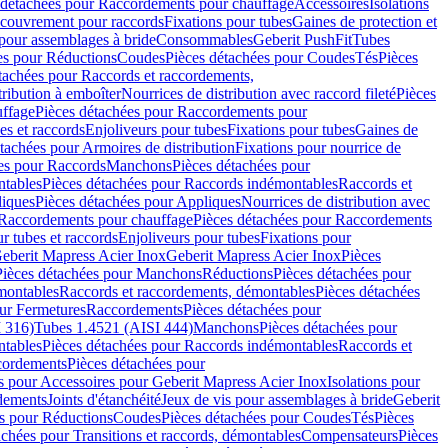
 détachées pour Raccordements pour chauffage
Accessoires
Isolations
couvrement pour raccords
Fixations pour tubes
Gaines de protection et
 pour assemblages à bride
Consommables
Geberit PushFit
Tubes
es pour Réductions
Coudes
Pièces détachées pour Coudes
Tés
Pièces
tachées pour Raccords et raccordements,
tribution à emboîter
Nourrices de distribution avec raccord fileté
Pièces
ffage
Pièces détachées pour Raccordements pour
s et raccords
Enjoliveurs pour tubes
Fixations pour tubes
Gaines de
tachées pour Armoires de distribution
Fixations pour nourrice de
es pour Raccords
Manchons
Pièces détachées pour
tables
Pièces détachées pour Raccords indémontables
Raccords et
iques
Pièces détachées pour Appliques
Nourrices de distribution avec
Raccordements pour chauffage
Pièces détachées pour Raccordements
 tubes et raccords
Enjoliveurs pour tubes
Fixations pour
eberit Mapress Acier Inox
Geberit Mapress Acier Inox
Pièces
Pièces détachées pour Manchons
Réductions
Pièces détachées pour
montables
Raccords et raccordements, démontables
Pièces détachées
ur Fermetures
Raccordements
Pièces détachées pour
 316)
Tubes 1.4521 (AISI 444)
Manchons
Pièces détachées pour
tables
Pièces détachées pour Raccords indémontables
Raccords et
ordements
Pièces détachées pour
s pour Accessoires pour Geberit Mapress Acier Inox
Isolations pour
rdements
Joints d'étanchéité
Jeux de vis pour assemblages à bride
Geberit
s pour Réductions
Coudes
Pièces détachées pour Coudes
Tés
Pièces
achées pour Transitions et raccords, démontables
Compensateurs
Pièces