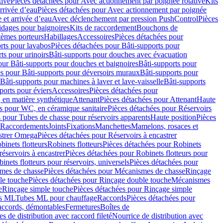
tive
Pièces détachées pour Avec actionnement par poignée rotative
Kits
rrivée d’eau
Pièces détachées pour Avec actionnement par poignée
 et arrivée d’eau
Avec déclenchement par pression PushControl
Pièces
idages pour baignoires
Kits de raccordement
Bouchons de
tèmes porteurs
Habillages
Accessoires
Pièces détachées pour
rts pour lavabos
Pièces détachées pour Bâti-supports pour
ts pour urinoirs
Bâti-supports pour douches avec évacuation
our Bâti-supports pour douches et baignoires
Bâti-supports pour
es pour Bâti-supports pour déversoirs muraux
Bâti-supports pour
Bâti-supports pour machines à laver et lave-vaisselle
Bâti-supports
ports pour éviers
Accessoires
Pièces détachées pour
 en matière synthétique
Attenant
Pièces détachées pour Attenant
Haute
s pour WC, en céramique sanitaire
Pièces détachées pour Réservoirs
 pour Tubes de chasse pour réservoirs apparents
Haute position
Pièces
r Raccordements
Joints
Fixations
Manchettes
Mamelons, rosaces et
astrer Omega
Pièces détachées pour Réservoirs à encastrer
inets flotteurs
Robinets flotteurs
Pièces détachées pour Robinets
réservoirs à encastrer
Pièces détachées pour Robinets flotteurs pour
inets flotteurs pour réservoirs, universels
Pièces détachées pour
mes de chasse
Pièces détachées pour Mécanismes de chasse
Rinçage
le touche
Pièces détachées pour Rinçage double touche
Mécanismes
e
Rinçage simple touche
Pièces détachées pour Rinçage simple
s ML
Tubes ML pour chauffage
Raccords
Pièces détachées pour
raccords, démontables
Fermetures
Boîtes de
s de distribution avec raccord fileté
Nourrice de distribution avec