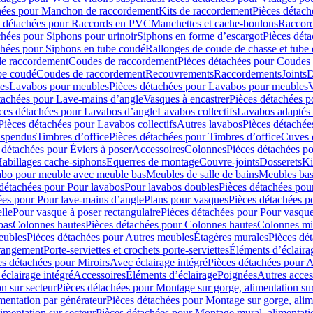
hées pour Manchon de raccordement
Kits de raccordement
Pièces détach
s détachées pour Raccords en PVC
Manchettes et cache-boulons
Raccord
chées pour Siphons pour urinoir
Siphons en forme d’escargot
Pièces dét
chées pour Siphons en tube coudé
Rallonges de coude de chasse et tube 
de raccordement
Coudes de raccordement
Pièces détachées pour Coudes
be coudé
Coudes de raccordement
Recouvrements
Raccordements
Joints
D
es
Lavabos pour meubles
Pièces détachées pour Lavabos pour meubles
V
tachées pour Lave-mains d’angle
Vasques à encastrer
Pièces détachées p
ces détachées pour Lavabos d’angle
Lavabos collectifs
Lavabos adapté
Pièces détachées pour Lavabos collectifs
Autres lavabos
Pièces détachée
uspendus
Timbres dʼoffice
Pièces détachées pour Timbres dʼoffice
Cuves d
 détachées pour Éviers à poser
Accessoires
Colonnes
Pièces détachées p
abillages cache-siphons
Equerres de montage
Couvre-joints
Dosserets
Ki
vabo pour meuble avec meuble bas
Meubles de salle de bains
Meubles bas
 détachées pour Pour lavabos
Pour lavabos doubles
Pièces détachées pou
ées pour Pour lave-mains d’angle
Plans pour vasques
Pièces détachées p
lle
Pour vasque à poser rectangulaire
Pièces détachées pour Pour vasque
bas
Colonnes hautes
Pièces détachées pour Colonnes hautes
Colonnes mi
eubles
Pièces détachées pour Autres meubles
Étagères murales
Pièces dé
 rangement
Porte-serviettes et crochets porte-serviettes
Éléments d’éclaira
es détachées pour Miroirs
Avec éclairage intégré
Pièces détachées pour A
éclairage intégré
Accessoires
Éléments d’éclairage
Poignées
Autres acces
n sur secteur
Pièces détachées pour Montage sur gorge, alimentation sur
mentation par générateur
Pièces détachées pour Montage sur gorge, alim
imentation sur secteur
Pièces détachées pour Montage mural, alimentatio