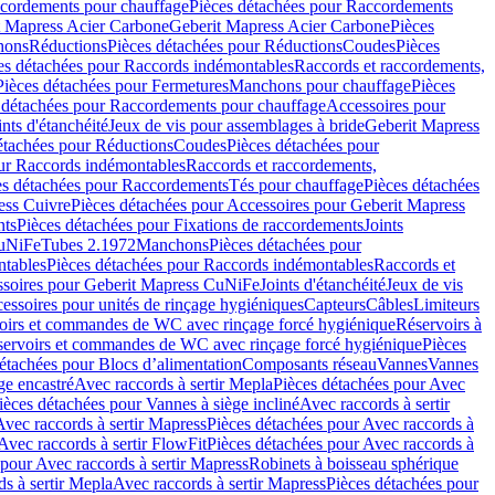
cordements pour chauffage
Pièces détachées pour Raccordements
t Mapress Acier Carbone
Geberit Mapress Acier Carbone
Pièces
hons
Réductions
Pièces détachées pour Réductions
Coudes
Pièces
es détachées pour Raccords indémontables
Raccords et raccordements,
Pièces détachées pour Fermetures
Manchons pour chauffage
Pièces
 détachées pour Raccordements pour chauffage
Accessoires pour
ints d'étanchéité
Jeux de vis pour assemblages à bride
Geberit Mapress
étachées pour Réductions
Coudes
Pièces détachées pour
ur Raccords indémontables
Raccords et raccordements,
es détachées pour Raccordements
Tés pour chauffage
Pièces détachées
ess Cuivre
Pièces détachées pour Accessoires pour Geberit Mapress
nts
Pièces détachées pour Fixations de raccordements
Joints
CuNiFe
Tubes 2.1972
Manchons
Pièces détachées pour
tables
Pièces détachées pour Raccords indémontables
Raccords et
soires pour Geberit Mapress CuNiFe
Joints d'étanchéité
Jeux de vis
essoires pour unités de rinçage hygiéniques
Capteurs
Câbles
Limiteurs
voirs et commandes de WC avec rinçage forcé hygiénique
Réservoirs à
éservoirs et commandes de WC avec rinçage forcé hygiénique
Pièces
étachées pour Blocs d’alimentation
Composants réseau
Vannes
Vannes
ge encastré
Avec raccords à sertir Mepla
Pièces détachées pour Avec
ièces détachées pour Vannes à siège incliné
Avec raccords à sertir
Avec raccords à sertir Mapress
Pièces détachées pour Avec raccords à
Avec raccords à sertir FlowFit
Pièces détachées pour Avec raccords à
 pour Avec raccords à sertir Mapress
Robinets à boisseau sphérique
s à sertir Mepla
Avec raccords à sertir Mapress
Pièces détachées pour