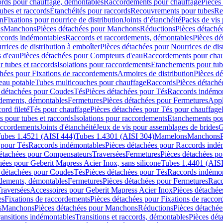
cords pour chauffage, démontables
Raccordements pour chauffage
Pièces
ubes et raccords
Étanchéités pour raccords
Recouvrements pour tubes
Re
on
Fixations pour nourrice de distribution
Joints d’étanchéité
Packs de vis
ds
Manchons
Pièces détachées pour Manchons
Réductions
Pièces détaché
ccords indémontables
Raccords et raccordements, démontables
Pièces dé
rrices de distribution à emboîter
Pièces détachées pour Nourrices de dis
 d'eau
Pièces détachées pour Compteurs d'eau
Raccordements pour chau
r tubes et raccords
Isolations pour raccordements
Etanchements pour tube
chées pour Fixations de raccordements
Armoires de distribution
Pièces dé
eau potable
Tubes multicouches pour chauffage
Raccords
Pièces détaché
 détachées pour Coudes
Tés
Pièces détachées pour Tés
Raccords indémon
rdements, démontables
Fermetures
Pièces détachées pour Fermetures
Appl
ord fileté
Tés pour chauffage
Pièces détachées pour Tés pour chauffage
ns pour tubes et raccords
Isolations pour raccordements
Etanchements pour
raccordements
Joints d'étanchéité
Jeux de vis pour assemblages de brides
G
ubes 1.4521 (AISI 444)
Tubes 1.4301 (AISI 304)
Mamelons
Manchons
 pour Tés
Raccords indémontables
Pièces détachées pour Raccords indé
détachées pour Compensateurs
Traversées
Fermetures
Pièces détachées po
hées pour Geberit Mapress Acier Inox, sans silicone
Tubes 1.4401 (AISI
 détachées pour Coudes
Tés
Pièces détachées pour Tés
Raccords indémon
rdements, démontables
Fermetures
Pièces détachées pour Fermetures
Racc
raversées
Accessoires pour Geberit Mapress Acier Inox
Pièces détachée
es
Fixations de raccordements
Pièces détachées pour Fixations de racco
s
Manchons
Pièces détachées pour Manchons
Réductions
Pièces détachée
ransitions indémontables
Transitions et raccords, démontables
Pièces dét