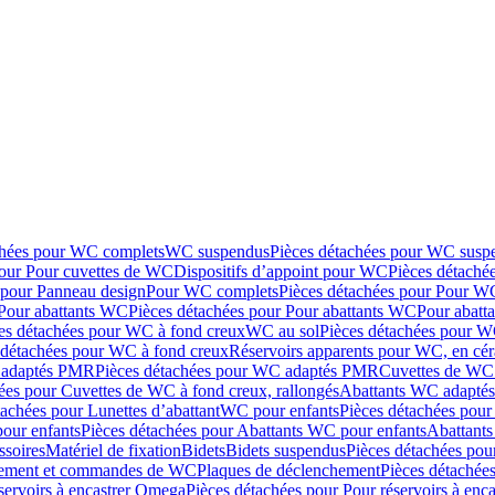
chées pour WC complets
WC suspendus
Pièces détachées pour WC susp
pour Pour cuvettes de WC
Dispositifs d’appoint pour WC
Pièces détaché
 pour Panneau design
Pour WC complets
Pièces détachées pour Pour W
Pour abattants WC
Pièces détachées pour Pour abattants WC
Pour abatt
es détachées pour WC à fond creux
WC au sol
Pièces détachées pour W
 détachées pour WC à fond creux
Réservoirs apparents pour WC, en cér
adaptés PMR
Pièces détachées pour WC adaptés PMR
Cuvettes de WC 
ées pour Cuvettes de WC à fond creux, rallongés
Abattants WC adapt
tachées pour Lunettes d’abattant
WC pour enfants
Pièces détachées pou
our enfants
Pièces détachées pour Abattants WC pour enfants
Abattant
ssoires
Matériel de fixation
Bidets
Bidets suspendus
Pièces détachées pou
hement et commandes de WC
Plaques de déclenchement
Pièces détachée
servoirs à encastrer Omega
Pièces détachées pour Pour réservoirs à enc