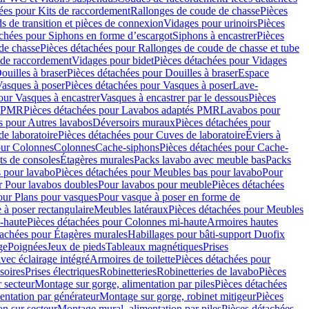
ées pour Kits de raccordement
Rallonges de coude de chasse
Pièces
s de transition et pièces de connexion
Vidages pour urinoirs
Pièces
achées pour Siphons en forme d’escargot
Siphons à encastrer
Pièces
de chasse
Pièces détachées pour Rallonges de coude de chasse et tube
 de raccordement
Vidages pour bidet
Pièces détachées pour Vidages
ouilles à braser
Pièces détachées pour Douilles à braser
Espace
asques à poser
Pièces détachées pour Vasques à poser
Lave-
our Vasques à encastrer
Vasques à encastrer par le dessous
Pièces
s PMR
Pièces détachées pour Lavabos adaptés PMR
Lavabos pour
s pour Autres lavabos
Déversoirs muraux
Pièces détachées pour
e laboratoire
Pièces détachées pour Cuves de laboratoire
Éviers à
our Colonnes
Colonnes
Cache-siphons
Pièces détachées pour Cache-
ts de consoles
Étagères murales
Packs lavabo avec meuble bas
Packs
 pour lavabo
Pièces détachées pour Meubles bas pour lavabo
Pour
r Pour lavabos doubles
Pour lavabos pour meuble
Pièces détachées
our Plans pour vasques
Pour vasque à poser en forme de
 à poser rectangulaire
Meubles latéraux
Pièces détachées pour Meubles
-haute
Pièces détachées pour Colonnes mi-haute
Armoires hautes
tachées pour Étagères murales
Habillages pour bâti-support Duofix
ge
Poignées
Jeux de pieds
Tableaux magnétiques
Prises
vec éclairage intégré
Armoires de toilette
Pièces détachées pour
soires
Prises électriques
Robinetteries
Robinetteries de lavabo
Pièces
 secteur
Montage sur gorge, alimentation par piles
Pièces détachées
entation par générateur
Montage sur gorge, robinet mitigeur
Pièces
n sur secteur
Montage mural, alimentation par piles
Pièces détachées