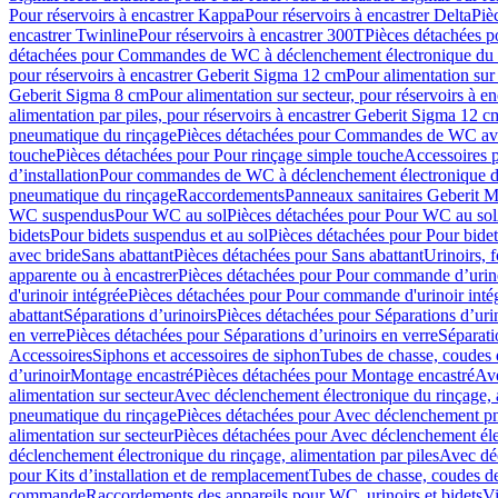
Pour réservoirs à encastrer Kappa
Pour réservoirs à encastrer Delta
Piè
encastrer Twinline
Pour réservoirs à encastrer 300T
Pièces détachées p
détachées pour Commandes de WC à déclenchement électronique du 
pour réservoirs à encastrer Geberit Sigma 12 cm
Pour alimentation sur
Geberit Sigma 8 cm
Pour alimentation sur secteur, pour réservoirs à 
alimentation par piles, pour réservoirs à encastrer Geberit Sigma 12 c
pneumatique du rinçage
Pièces détachées pour Commandes de WC ave
touche
Pièces détachées pour Pour rinçage simple touche
Accessoires
d’installation
Pour commandes de WC à déclenchement électronique d
pneumatique du rinçage
Raccordements
Panneaux sanitaires Geberit M
WC suspendus
Pour WC au sol
Pièces détachées pour Pour WC au sol
bidets
Pour bidets suspendus et au sol
Pièces détachées pour Pour bidet
avec bride
Sans abattant
Pièces détachées pour Sans abattant
Urinoirs, 
apparente ou à encastrer
Pièces détachées pour Pour commande d’urino
d'urinoir intégrée
Pièces détachées pour Pour commande d'urinoir inté
abattant
Séparations d’urinoirs
Pièces détachées pour Séparations d’uri
en verre
Pièces détachées pour Séparations d’urinoirs en verre
Séparati
Accessoires
Siphons et accessoires de siphon
Tubes de chasse, coudes 
dʼurinoir
Montage encastré
Pièces détachées pour Montage encastré
Ave
alimentation sur secteur
Avec déclenchement électronique du rinçage, a
pneumatique du rinçage
Pièces détachées pour Avec déclenchement p
alimentation sur secteur
Pièces détachées pour Avec déclenchement élec
déclenchement électronique du rinçage, alimentation par piles
Avec dé
pour Kits d’installation et de remplacement
Tubes de chasse, coudes de
commande
Raccordements des appareils pour WC, urinoirs et bidets
Vi