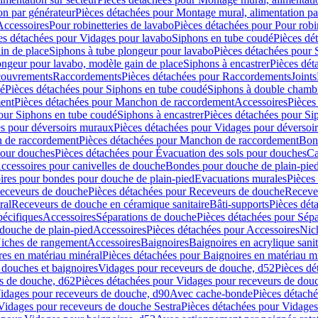
on par générateur
Pièces détachées pour Montage mural, alimentation pa
Accessoires
Pour robinetteries de lavabo
Pièces détachées pour Pour robi
es détachées pour Vidages pour lavabo
Siphons en tube coudé
Pièces dé
in de place
Siphons à tube plongeur pour lavabo
Pièces détachées pour 
ongeur pour lavabo, modèle gain de place
Siphons à encastrer
Pièces dét
ouvrements
Raccordements
Pièces détachées pour Raccordements
Joints
dé
Pièces détachées pour Siphons en tube coudé
Siphons à double chamb
ent
Pièces détachées pour Manchon de raccordement
Accessoires
Pièces
our Siphons en tube coudé
Siphons à encastrer
Pièces détachées pour Sip
s pour déversoirs muraux
Pièces détachées pour Vidages pour déversoi
 de raccordement
Pièces détachées pour Manchon de raccordement
Bon
pour douches
Pièces détachées pour Évacuation des sols pour douches
Ca
ccessoires pour canivelles de douche
Bondes pour douche de plain-pie
ires pour bondes pour douche de plain-pied
Evacuations murales
Pièces
eceveurs de douche
Pièces détachées pour Receveurs de douche
Receve
ral
Receveurs de douche en céramique sanitaire
Bâti-supports
Pièces dét
pécifiques
Accessoires
Séparations de douche
Pièces détachées pour Sép
 douche de plain-pied
Accessoires
Pièces détachées pour Accessoires
Nic
Niches de rangement
Accessoires
Baignoires
Baignoires en acrylique sanit
res en matériau minéral
Pièces détachées pour Baignoires en matériau m
douches et baignoires
Vidages pour receveurs de douche, d52
Pièces dé
s de douche, d62
Pièces détachées pour Vidages pour receveurs de dou
Vidages pour receveurs de douche, d90
Avec cache-bonde
Pièces détach
Vidages pour receveurs de douche Sestra
Pièces détachées pour Vidages