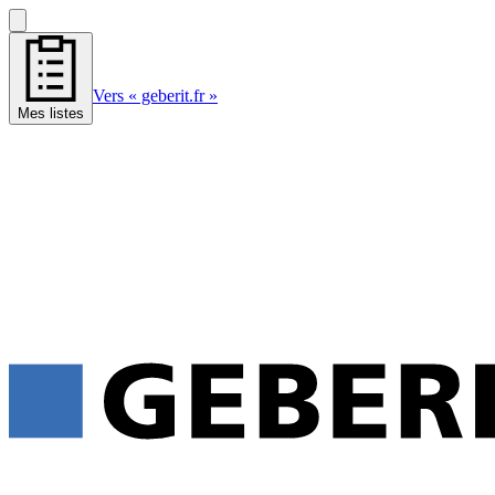
Vers « geberit.fr »
Mes listes