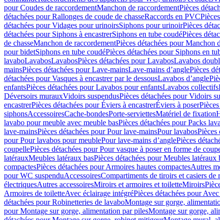
pour Coudes de raccordement
Manchon de raccordement
Pièces détac
détachées pour Rallonges de coude de chasse
Raccords en PVC
Pièce
détachées pour Vidages pour urinoirs
Siphons pour urinoir
Pièces déta
détachées pour Siphons à encastrer
Siphons en tube coudé
Pièces déta
de chasse
Manchon de raccordement
Pièces détachées pour Manchon 
pour bidet
Siphons en tube coudé
Pièces détachées pour Siphons en tu
lavabo
Lavabos
Lavabos
Pièces détachées pour Lavabos
Lavabos doubl
mains
Pièces détachées pour Lave-mains
Lave-mains d’angle
Pièces dé
détachées pour Vasques à encastrer par le dessous
Lavabos d’angle
Piè
enfants
Pièces détachées pour Lavabos pour enfants
Lavabos collectifs
Déversoirs muraux
Vidoirs suspendus
Pièces détachées pour Vidoirs s
encastrer
Pièces détachées pour Éviers à encastrer
Éviers à poser
Pièces
siphons
Accessoires
Cache-bondes
Porte-serviettes
Matériel de fixation
H
lavabo pour meuble avec meuble bas
Pièces détachées pour Packs la
lave-mains
Pièces détachées pour Pour lave-mains
Pour lavabos
Pièces
pour Pour lavabos pour meuble
Pour lave-mains d’angle
Pièces détach
coupelle
Pièces détachées pour Pour vasque à poser en forme de coupe
latéraux
Meubles latéraux bas
Pièces détachées pour Meubles latéraux 
compactes
Pièces détachées pour Armoires hautes compactes
Autres m
pour WC suspendu
Accessoires
Compartiments de tiroirs et casiers de
électriques
Autres accessoires
Miroirs et armoires et toilette
Miroirs
Pièc
Armoires de toilette
Avec éclairage intégré
Pièces détachées pour Avec 
détachées pour Robinetteries de lavabo
Montage sur gorge, alimentatio
pour Montage sur gorge, alimentation par piles
Montage sur gorge, ali
détachées pour Montage sur gorge, robinet mitigeur
Montage mural, al