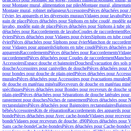
pour Montage mural, alimentation par piles
Montage mural, alimentati
Montage mural, robinet mélangeur
Accessoires
Pièces détachées pour 
l’évier, les appareils et les déversoirs muraux
Vidages pour lavabo
Pièc
gain de place
Pièces détachées pour Siphons en tube coudé, modèle ga
lavabo, modèle gain de place
Pièces détachées pour Siphons à tube pl
détachées pour Raccordements de lavabo
Coudes de raccordement
Rec
éviers
Pièces détachées pour Vidages pour éviers
Siphons en tube cou
évier
Pièces détachées pour Siphons pour évier
Manchon de raccordem
pour Vidages pour appareils
Siphons en tube coudé
Pièces détachées p
apparents
Raccordements
Pièces détachées pour Raccordements
Vidage
raccordement
Pièces détachées pour Coudes de raccordement
Manchon
Accessoires
Espace douche et baignoire
Douches
Évacuation des sols 
douche
Accessoires pour canivelles de douche
Pièces détachées pour A
pour bondes pour douche de plain-pied
Pièces détachées pour Accesso
murales
Pièces détachées pour Accessoires pour évacuations murales
R
de douche en matériau minéral
Receveurs de douche en matériau miné
spécifiques
Pièces détachées pour Bondes pour receveurs de douche s
plain-pied
Pièces détachées pour Séparations de douche latérales pour
rangement pour douches
Niches de rangement
Pièces détachées pour 
rectangulaires
Pièces détachées pour Baignoires rectangulaires
Baignoi
bébés
Accessoires
Kits de réparation
Raccordements des appareils pour 
bonde
Pièces détachées pour Avec cache-bonde
Vidages pour receveur
bonde
Vidages pour receveurs de douche, d90
Pièces détachées pour 
Sans cache-bonde
Cache-bondes
Pièces détachées pour Cache-bondes