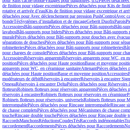
pour Sans cache-bonde
Vidages pour baignoires, d52
Pièces détachées
de finition pour vidage excentrique
Pièces détachées pour Kits de fini
rotative et arrivée d’eau
Kits de finition pour vidage excentrique et arr
détachées pour Avec déclenchement par pression PushControl
Avec c
bonde
Tés
Systèmes d’installation et de rinçage
Geberit Duofix
Parois
Pi
Accessoires
Bâti-supports
Pièces détachées pour Bâti-supports
Bâti-su
lavabos
Bâti-supports pour bidets
Pièces détachées pour Bâti-supports 
murale
Pièces détachées pour Bâti-supports pour douches avec évacua
séparations de douches
Pièces détachées pour Bâti-supports pour sépa
robinetteries
Pièces détachées pour Bâti-supports pour robinetteries
Bât
pour charges de console
Pièces détachées pour Bâti-supports pour cha
Accessoires
Réservoirs apparents
Réservoirs apparents pour WC, en ma
position
Pièces détachées pour Haute position
Basse et moyenne positi
apparents pour WC, en céramique sanitaire
Attenant
Pièces détachées 
détachées pour Haute position
Basse et moyenne position
Accessoires
P
modérateurs de débit
Réservoirs à encastrer
Réservoirs à encastrer Sig
Omega
Réservoirs à encastrer Delta
Pièces détachées pour Réservoirs à
flotteurs
Robinets flotteurs pour réservoirs apparents
Pièces détachées p
réservoirs à encastrer
Robinets flotteurs pour réservoirs en céramique
P
Robinets flotteurs pour réservoirs, universels
Robinets flotteurs pour 
interrompable
Pièces détachées pour Rinçage interrompable
Rinçage s
de chasse complets
Pièces détachées pour Mécanismes de chasse comp
touche
Rinçage double touche
Pièces détachées pour Rinçage double 
Raccords
Manchons
Réductions
Coudes
Tés
Raccords indémontables
Tra
raccordement
Raccordements
Pièces détachées pour Raccordements
Nou