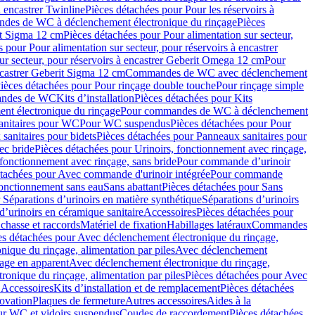
à encastrer Twinline
Pièces détachées pour Pour les réservoirs à
es de WC à déclenchement électronique du rinçage
Pièces
rit Sigma 12 cm
Pièces détachées pour Pour alimentation sur secteur,
 pour Pour alimentation sur secteur, pour réservoirs à encastrer
ur secteur, pour réservoirs à encastrer Geberit Omega 12 cm
Pour
encastrer Geberit Sigma 12 cm
Commandes de WC avec déclenchement
ièces détachées pour Pour rinçage double touche
Pour rinçage simple
mandes de WC
Kits d’installation
Pièces détachées pour Kits
nt électronique du rinçage
Pour commandes de WC à déclenchement
anitaires pour WC
Pour WC suspendus
Pièces détachées pour Pour
sanitaires pour bidets
Pièces détachées pour Panneaux sanitaires pour
ec bride
Pièces détachées pour Urinoirs, fonctionnement avec rinçage,
 fonctionnement avec rinçage, sans bride
Pour commande d’urinoir
étachées pour Avec commande d'urinoir intégrée
Pour commande
fonctionnement sans eau
Sans abattant
Pièces détachées pour Sans
 Séparations d’urinoirs en matière synthétique
Séparations d’urinoirs
d’urinoirs en céramique sanitaire
Accessoires
Pièces détachées pour
chasse et raccords
Matériel de fixation
Habillages latéraux
Commandes
es détachées pour Avec déclenchement électronique du rinçage,
ique du rinçage, alimentation par piles
Avec déclenchement
age en apparent
Avec déclenchement électronique du rinçage,
onique du rinçage, alimentation par piles
Pièces détachées pour Avec
 Accessoires
Kits d’installation et de remplacement
Pièces détachées
novation
Plaques de fermeture
Autres accessoires
Aides à la
ur WC et vidoirs suspendus
Coudes de raccordement
Pièces détachées