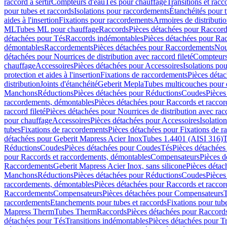
raccord à sertir
Compteurs d'eau
Tés pour chauffage
Transitions et rac
pour tubes et raccords
Isolations pour raccordements
Étanchéités pour t
aides à l'insertion
Fixations pour raccordements
Armoires de distributi
ML
Tubes ML pour chauffage
Raccords
Pièces détachées pour Raccor
détachées pour Tés
Raccords indémontables
Pièces détachées pour Ra
démontables
Raccordements
Pièces détachées pour Raccordements
Nou
détachées pour Nourrices de distribution avec raccord fileté
Compteurs
chauffage
Accessoires
Pièces détachées pour Accessoires
Isolations pou
protection et aides à l'insertion
Fixations de raccordements
Pièces déta
distribution
Joints d'étanchéité
Geberit Mepla
Tubes multicouches pour 
Manchons
Réductions
Pièces détachées pour Réductions
Coudes
Pièces
raccordements, démontables
Pièces détachées pour Raccords et racco
raccord fileté
Pièces détachées pour Nourrices de distribution avec racc
pour chauffage
Accessoires
Pièces détachées pour Accessoires
Isolatio
tubes
Fixations de raccordements
Pièces détachées pour Fixations de 
détachées pour Geberit Mapress Acier Inox
Tubes 1.4401 (AISI 316)
T
Réductions
Coudes
Pièces détachées pour Coudes
Tés
Pièces détachées
pour Raccords et raccordements, démontables
Compensateurs
Pièces 
Raccordements
Geberit Mapress Acier Inox, sans silicone
Pièces détac
Manchons
Réductions
Pièces détachées pour Réductions
Coudes
Pièces
raccordements, démontables
Pièces détachées pour Raccords et racco
Raccordements
Compensateurs
Pièces détachées pour Compensateurs
T
raccordements
Etanchements pour tubes et raccords
Fixations pour tub
Mapress Therm
Tubes Therm
Raccords
Pièces détachées pour Raccord
détachées pour Tés
Transitions indémontables
Pièces détachées pour T