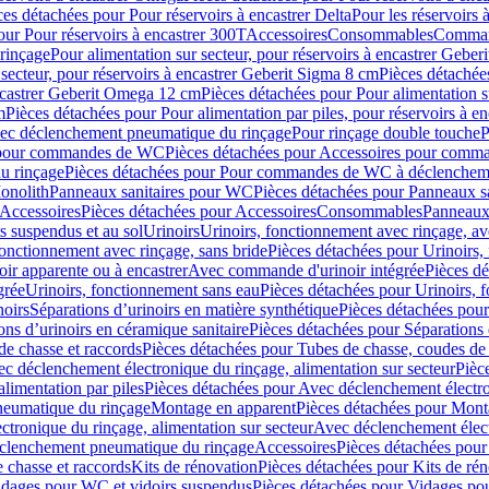
ces détachées pour Pour réservoirs à encastrer Delta
Pour les réservoirs 
our Pour réservoirs à encastrer 300T
Accessoires
Consommables
Command
rinçage
Pour alimentation sur secteur, pour réservoirs à encastrer Gebe
 secteur, pour réservoirs à encastrer Geberit Sigma 8 cm
Pièces détachées
encastrer Geberit Omega 12 cm
Pièces détachées pour Pour alimentation s
m
Pièces détachées pour Pour alimentation par piles, pour réservoirs à 
c déclenchement pneumatique du rinçage
Pour rinçage double touche
P
 pour commandes de WC
Pièces détachées pour Accessoires pour com
u rinçage
Pièces détachées pour Pour commandes de WC à déclencheme
onolith
Panneaux sanitaires pour WC
Pièces détachées pour Panneaux s
Accessoires
Pièces détachées pour Accessoires
Consommables
Panneaux 
s suspendus et au sol
Urinoirs
Urinoirs, fonctionnement avec rinçage, av
fonctionnement avec rinçage, sans bride
Pièces détachées pour Urinoirs,
ir apparente ou à encastrer
Avec commande d'urinoir intégrée
Pièces d
grée
Urinoirs, fonctionnement sans eau
Pièces détachées pour Urinoirs, 
noirs
Séparations d’urinoirs en matière synthétique
Pièces détachées pour
ons d’urinoirs en céramique sanitaire
Pièces détachées pour Séparations 
de chasse et raccords
Pièces détachées pour Tubes de chasse, coudes de 
c déclenchement électronique du rinçage, alimentation sur secteur
Pièc
limentation par piles
Pièces détachées pour Avec déclenchement électron
neumatique du rinçage
Montage en apparent
Pièces détachées pour Mont
tronique du rinçage, alimentation sur secteur
Avec déclenchement électr
clenchement pneumatique du rinçage
Accessoires
Pièces détachées pour
 chasse et raccords
Kits de rénovation
Pièces détachées pour Kits de ré
dages pour WC et vidoirs suspendus
Pièces détachées pour Vidages po