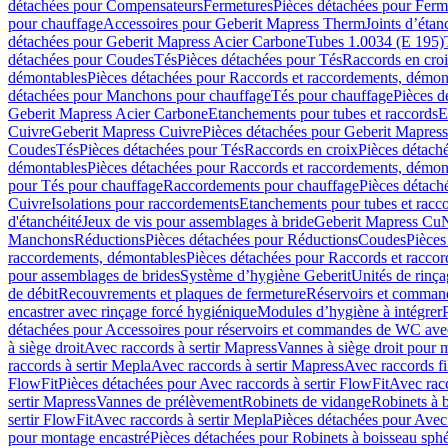
détachées pour Compensateurs
Fermetures
Pièces détachées pour Ferm
pour chauffage
Accessoires pour Geberit Mapress Therm
Joints d’étan
détachées pour Geberit Mapress Acier Carbone
Tubes 1.0034 (E 195)
détachées pour Coudes
Tés
Pièces détachées pour Tés
Raccords en cro
démontables
Pièces détachées pour Raccords et raccordements, démon
détachées pour Manchons pour chauffage
Tés pour chauffage
Pièces d
Geberit Mapress Acier Carbone
Etanchements pour tubes et raccords
E
Cuivre
Geberit Mapress Cuivre
Pièces détachées pour Geberit Mapres
Coudes
Tés
Pièces détachées pour Tés
Raccords en croix
Pièces détach
démontables
Pièces détachées pour Raccords et raccordements, démon
pour Tés pour chauffage
Raccordements pour chauffage
Pièces détach
Cuivre
Isolations pour raccordements
Etanchements pour tubes et racc
d'étanchéité
Jeux de vis pour assemblages à bride
Geberit Mapress Cu
Manchons
Réductions
Pièces détachées pour Réductions
Coudes
Pièces
raccordements, démontables
Pièces détachées pour Raccords et racco
pour assemblages de brides
Système d’hygiène Geberit
Unités de rinç
de débit
Recouvrements et plaques de fermeture
Réservoirs et comman
encastrer avec rinçage forcé hygiénique
Modules d’hygiène à intégrer
détachées pour Accessoires pour réservoirs et commandes de WC avec
à siège droit
Avec raccords à sertir Mapress
Vannes à siège droit pour 
raccords à sertir Mepla
Avec raccords à sertir Mapress
Avec raccords fi
FlowFit
Pièces détachées pour Avec raccords à sertir FlowFit
Avec racc
sertir Mapress
Vannes de prélèvement
Robinets de vidange
Robinets à 
sertir FlowFit
Avec raccords à sertir Mepla
Pièces détachées pour Avec 
pour montage encastré
Pièces détachées pour Robinets à boisseau sph