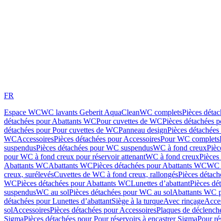
FR
Espace WC
WC lavants Geberit AquaClean
WC complets
Pièces déta
détachées pour Abattants WC
Pour cuvettes de WC
Pièces détachées 
détachées pour Pour cuvettes de WC
Panneau design
Pièces détachées
WC
Accessoires
Pièces détachées pour Accessoires
Pour WC complets
suspendus
Pièces détachées pour WC suspendus
WC à fond creux
Pièc
pour WC à fond creux pour réservoir attenant
WC à fond creux
Pièces
Abattants WC
Abattants WC
Pièces détachées pour Abattants WC
WC 
creux, surélevés
Cuvettes de WC à fond creux, rallongés
Pièces détach
WC
Pièces détachées pour Abattants WC
Lunettes d’abattant
Pièces dé
suspendus
WC au sol
Pièces détachées pour WC au sol
Abattants WC p
détachées pour Lunettes d’abattant
Siège à la turque
Avec rinçage
Acce
sol
Accessoires
Pièces détachées pour Accessoires
Plaques de déclenc
Sigma
Pièces détachées pour Pour réservoirs à encastrer Sigma
Pour ré