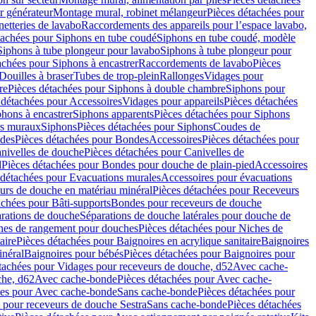
r générateur
Montage mural, robinet mélangeur
Pièces détachées pour
netteries de lavabo
Raccordements des appareils pour l’espace lavabo,
tachées pour Siphons en tube coudé
Siphons en tube coudé, modèle
Siphons à tube plongeur pour lavabo
Siphons à tube plongeur pour
achées pour Siphons à encastrer
Raccordements de lavabo
Pièces
Douilles à braser
Tubes de trop-plein
Rallonges
Vidages pour
re
Pièces détachées pour Siphons à double chambre
Siphons pour
 détachées pour Accessoires
Vidages pour appareils
Pièces détachées
hons à encastrer
Siphons apparents
Pièces détachées pour Siphons
rs muraux
Siphons
Pièces détachées pour Siphons
Coudes de
des
Pièces détachées pour Bondes
Accessoires
Pièces détachées pour
nivelles de douche
Pièces détachées pour Canivelles de
d
Pièces détachées pour Bondes pour douche de plain-pied
Accessoires
 détachées pour Evacuations murales
Accessoires pour évacuations
urs de douche en matériau minéral
Pièces détachées pour Receveurs
achées pour Bâti-supports
Bondes pour receveurs de douche
arations de douche
Séparations de douche latérales pour douche de
hes de rangement pour douches
Pièces détachées pour Niches de
aire
Pièces détachées pour Baignoires en acrylique sanitaire
Baignoires
inéral
Baignoires pour bébés
Pièces détachées pour Baignoires pour
tachées pour Vidages pour receveurs de douche, d52
Avec cache-
che, d62
Avec cache-bonde
Pièces détachées pour Avec cache-
ées pour Avec cache-bonde
Sans cache-bonde
Pièces détachées pour
 pour receveurs de douche Sestra
Sans cache-bonde
Pièces détachées