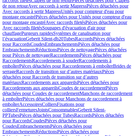
raccords filetés
Clapets de non retour
Pièces détachées pour Clapets
de non retour
Avec raccords à sertir Mapress
Pièces détachées pour
Avec raccords à sertir Mapress
Unités pour compteur d'eau pour
montage encastré
Pièces détachées pour Unités pour compteur d'eau
pour montage encastré
Avec raccords filetés
Pièces détachées pour
Avec raccords filetés
Soupapes d'évacuation d'air pour
chauffage
Purgeurs rapides
Systèmes de canalisation pour
l’évacuation
Geberit Silent-db20
Tubes
Raccords
Pièces détachées
pour Raccords
Coudes
Embranchements
Pièces détachées pour
Embranchements
Réductions
Pièces de nettoyage
Pièces détachées
pour Pièces de nettoyage
Raccordements
Pièces détachées pour
Raccordements
Raccordements à souder
Raccordements à
emboîter
Pièces détachées pour Raccordements à emboîter
Brides de
serrage
Raccords de transition sur d’autres matériaux
Pièces
détachées pour Raccords de transition sur d’autres
matériaux
Raccordements aux appareils
Pièces détachées pour
Raccordements aux appareils
Coudes de raccordement
Pièces
détachées pour Coudes de raccordement
Manchons de raccordement
à emboîter
Pièces détachées pour Manchons de raccordement à
emboîter
Accessoires
Colliers
Fixations pour
colliers
Fermetures
Joints
Consommables
Geberit Silent-
PP
Tubes
Pièces détachées pour Tubes
Raccords
Pièces détachées
pour Raccords
Coudes
Pièces détachées pour
Coudes
Embranchements
Pièces détachées pour
Embranchements
Réductions
Pièces détachées pour