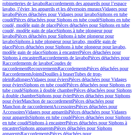
robinetteries de lavabo
Raccordements des appareils pour l’espace
lavabo, l’évier, les appareils et les déversoirs muraux
Vidages pour
lavabo
Pièces détachées pour Vidages pour lavabo
Siphons en tube
coudé
Pièces détachées pour Siphons en tube coudé
Siphons en tube
coudé, modèle gain de place
Pièces détachées pour Siphons en tube
coudé, modèle gain de place
Siphons à tube plongeur pour
lavabo
Pièces détachées pour Siphons à tube plongeur pour
lavabo
Siphons à tube plongeur pour lavabo, modèle gain de
place
Pièces détachées pour Siphons à tube plongeur pour lavabo,
modèle gain de place
Siphons à encastrer
Pièces détachées pour
Siphons à encastrer
Raccordements de lavabo
Pièces détachées pour
Raccordements de lavabo
Coudes de
raccordement
Recouvrements
Raccordements
Pièces détachées pour
Raccordements
Joints
Douilles à braser
Tubes de trop-
plein
Rallonges
Vidages pour éviers
Pièces détachées pour Vidages
pour éviers
Siphons en tube coudé
Pièces détachées pour Siphons en
tube coudé
Siphons à double chambre
Pièces détachées pour Siphons
à double chambre
Siphons pour évier
Pièces détachées pour Siphons
pour évier
Manchon de raccordement
Pièces détachées pour
Manchon de raccordement
Accessoires
Pièces détachées pour
Accessoires
Vidages pour appareils
Pièces détachées pour Vidages
pour appareils
Siphons en tube coudé
Pièces détachées pour Siphons
en tube coudé
Siphons à encastrer
Pièces détachées pour Siphons à
encastrer
Siphons apparents
Pièces détachées pour Siphons
apparents
Raccordements
Pièces détachées pour