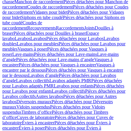
chasse
Manchon de raccordement
Pièces détachées pour Manchon de
raccordement
Coudes de raccordement
Pièces détachées pour Coudes
de raccordement
Vidages pour bidet
Pièces détachées pour Vidages
pour bidet
Siphons en tube coudé
Pièces détachées pour Siphons en
tube coudé
Coudes de
raccordement
Recouvrements
Raccordements
Joints
Douilles à
braser
Pièces détachées pour Douilles à braser
Espace
lavabo
Lavabos
Lavabos
Pièces détachées pour Lavabos
Lavabos
doubles
Lavabos pour meubles
Pièces détachées pour Lavabos pour
meubles
Vasques à poser
Pièces détachées pour Vasques à
poser
Lave-mains
Pièces détachées pour Lave-mains
Lave-mains
d’angle
Pièces détachées pour Lave-mains d’angle
Vasques à
encastrer
Pièces détachées pour Vasques à encastrer
Vasques à
encastrer par le dessous
Pièces détachées pour Vasques à encastrer
par le dessous
Lavabos d’angle
Pièces détachées pour Lavabos
d’angle
Lavabos collectifs
Lavabos adaptés PMR
Pièces détachées
pour Lavabos adaptés PMR
Lavabos pour enfants
Pièces détachées
pour Lavabos pour enfants
Lavabos collectifs
Pièces détachées pour
Lavabos collectifs
Autres lavabos
Pièces détachées pour Autres
lavabos
Déversoirs muraux
Pièces détachées pour Déversoirs
muraux
Vidoirs suspendus
Pièces détachées pour Vidoirs
suspendus
Timbres dʼoffice
Pièces détachées pour Timbres
dʼoffice
Cuves de laboratoire
Pièces détachées pour Cuves de
laboratoire
Éviers à encastrer
Pièces détachées pour Éviers à
encastrer
Éviers à poser
Pièces détachées pour Éviers à