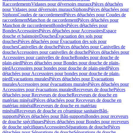
Raccordements
Vidages pour déversoirs muraux
Pièces détachées
pour Vidages pour déversoirs muraux
Siphons
Pièces détachées pour
Siphons
Coudes de raccordement
Pièces détachées pour Coudes de
raccordement
Manchon de raccordement
Pièces détachées pour
Manchon de raccordement
Bondes
Pièces détachées pour
Bondes
Accessoires
Pièces détachées pour Accessoires
Espace
douche et baignoire
Douches
Évacuation des sols pour
douches
Pièces détachées pour Évacuation des sols pour
douches
Canivelles de douche
Pièces détachées pour Canivelles de
douche
Accessoires pour canivelles de douche
Pièces détachées pour
Accessoires pour canivelles de douche
Bondes pour douche de
plain-pied
Pièces détachées pour Bondes pour douche de plain-
pied
Accessoires pour bondes pour douche de plain-pied
Pièces
détachées pour Accessoires pour bondes pour douche de plain-
pied
Evacuations murales
Pièces détachées pour Evacuations
murales
Accessoires pour évacuations murales
Pièces détachées pour
Accessoires pour évacuations murales
Receveurs de douche
Pièces
détachées pour Receveurs de douche
Receveurs de douche en
matériau minéral
Pièces détachées pour Receveurs de douche en
matériau minéral
Receveurs de douche en matériau
minéral
Receveurs de douche en céramique sanitaire
Bâti-
supports
Pièces détachées pour Bâti-supports
Bondes pour receveurs
de douche spécifiques
Pièces détachées pour Bondes pour receveurs
de douche spécifiques
Accessoires
Séparations de douche
Pièces
détachées pour Séparations de douche
Séparations de douche