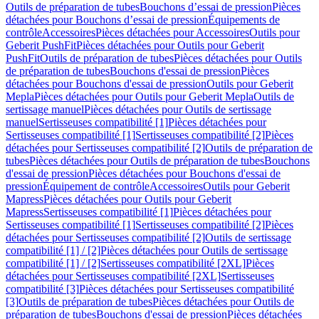
Outils de préparation de tubes
Bouchons d’essai de pression
Pièces
détachées pour Bouchons d’essai de pression
Équipements de
contrôle
Accessoires
Pièces détachées pour Accessoires
Outils pour
Geberit PushFit
Pièces détachées pour Outils pour Geberit
PushFit
Outils de préparation de tubes
Pièces détachées pour Outils
de préparation de tubes
Bouchons d'essai de pression
Pièces
détachées pour Bouchons d'essai de pression
Outils pour Geberit
Mepla
Pièces détachées pour Outils pour Geberit Mepla
Outils de
sertissage manuel
Pièces détachées pour Outils de sertissage
manuel
Sertisseuses compatibilité [1]
Pièces détachées pour
Sertisseuses compatibilité [1]
Sertisseuses compatibilité [2]
Pièces
détachées pour Sertisseuses compatibilité [2]
Outils de préparation de
tubes
Pièces détachées pour Outils de préparation de tubes
Bouchons
d'essai de pression
Pièces détachées pour Bouchons d'essai de
pression
Équipement de contrôle
Accessoires
Outils pour Geberit
Mapress
Pièces détachées pour Outils pour Geberit
Mapress
Sertisseuses compatibilité [1]
Pièces détachées pour
Sertisseuses compatibilité [1]
Sertisseuses compatibilité [2]
Pièces
détachées pour Sertisseuses compatibilité [2]
Outils de sertissage
compatibilité [1] / [2]
Pièces détachées pour Outils de sertissage
compatibilité [1] / [2]
Sertisseuses compatibilité [2XL]
Pièces
détachées pour Sertisseuses compatibilité [2XL]
Sertisseuses
compatibilité [3]
Pièces détachées pour Sertisseuses compatibilité
[3]
Outils de préparation de tubes
Pièces détachées pour Outils de
préparation de tubes
Bouchons d'essai de pression
Pièces détachées