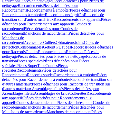
Réductions
Pièces de nettoyage
Pièces détachées pour Pièces de
nettoyage
Raccordements
Pièces détachées pour
Raccordements
Raccordements à emboîter
Pièces détachées pour
Raccordements à emboîter
Raccordements à griffes
Raccords de
transition sur d’autres matériaux
Raccordements aux appareils
Pièces
détachées pour Raccordements aux appareils
Coudes de
raccordement
Pièces détachées pour Coudes de
raccordement
Manchons de raccordement
Pièces détachées pour
Manchons de
raccordement
Accessoires
Colliers
Obturateurs
Joints
Capes de
protection
Consommables
Geberit PE
Tubes
Raccords
Pièces détachées
pour Raccords
Coudes
Embranchements
Réductions
Pièces de
nettoyage
Pièces détachées pour Pièces de nettoyage
Raccords de
transition
Pièces spéciales
Pièces détachées pour Pièces
spéciales
Pièces SuperTube
Coudes
Pièces
spéciales
Raccordements
Pièces détachées pour
Raccordements
Raccords soudés
Raccordements à emboîter
Pièces
détachées pour Raccordements à emboîter
Raccords de transition sur
d’autres matériaux
Pièces détachées pour Raccords de transition sur
d’autres matériaux
Assemblages filetés
Pièces détachées pour
Assemblages filetés
Assemblages de bride
Collerettes
Raccordements
aux appareils
Pièces détachées pour Raccordements aux
appareils
Coudes de raccordement
Pièces détachées pour Coudes de
raccordement
Manchons de raccordement
Pièces détachées pour
Manchons de raccordement
Manchons de raccordement
Pièces