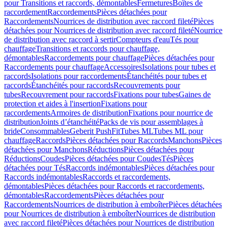
pour Transitions et raccords, démontables
Fermetures
Boîtes de
raccordement
Raccordements
Pièces détachées pour
Raccordements
Nourrices de distribution avec raccord fileté
Pièces
détachées pour Nourrices de distribution avec raccord fileté
Nourrice
de distribution avec raccord à sertir
Compteurs d'eau
Tés pour
chauffage
Transitions et raccords pour chauffage,
démontables
Raccordements pour chauffage
Pièces détachées pour
Raccordements pour chauffage
Accessoires
Isolations pour tubes et
raccords
Isolations pour raccordements
Étanchéités pour tubes et
raccords
Étanchéités pour raccords
Recouvrements pour
tubes
Recouvrement pour raccords
Fixations pour tubes
Gaines de
protection et aides à l'insertion
Fixations pour
raccordements
Armoires de distribution
Fixations pour nourrice de
distribution
Joints d’étanchéité
Packs de vis pour assemblages à
bride
Consommables
Geberit PushFit
Tubes ML
Tubes ML pour
chauffage
Raccords
Pièces détachées pour Raccords
Manchons
Pièces
détachées pour Manchons
Réductions
Pièces détachées pour
Réductions
Coudes
Pièces détachées pour Coudes
Tés
Pièces
détachées pour Tés
Raccords indémontables
Pièces détachées pour
Raccords indémontables
Raccords et raccordements,
démontables
Pièces détachées pour Raccords et raccordements,
démontables
Raccordements
Pièces détachées pour
Raccordements
Nourrices de distribution à emboîter
Pièces détachées
pour Nourrices de distribution à emboîter
Nourrices de distribution
avec raccord fileté
Pièces détachées pour Nourrices de distribution