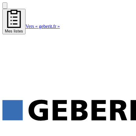
Vers « geberit.fr »
Mes listes