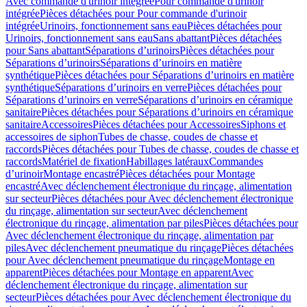
Avec commande d'urinoir intégrée
Pour commande d'urinoir
intégrée
Pièces détachées pour Pour commande d'urinoir
intégrée
Urinoirs, fonctionnement sans eau
Pièces détachées pour
Urinoirs, fonctionnement sans eau
Sans abattant
Pièces détachées
pour Sans abattant
Séparations d’urinoirs
Pièces détachées pour
Séparations d’urinoirs
Séparations d’urinoirs en matière
synthétique
Pièces détachées pour Séparations d’urinoirs en matière
synthétique
Séparations d’urinoirs en verre
Pièces détachées pour
Séparations d’urinoirs en verre
Séparations d’urinoirs en céramique
sanitaire
Pièces détachées pour Séparations d’urinoirs en céramique
sanitaire
Accessoires
Pièces détachées pour Accessoires
Siphons et
accessoires de siphon
Tubes de chasse, coudes de chasse et
raccords
Pièces détachées pour Tubes de chasse, coudes de chasse et
raccords
Matériel de fixation
Habillages latéraux
Commandes
dʼurinoir
Montage encastré
Pièces détachées pour Montage
encastré
Avec déclenchement électronique du rinçage, alimentation
sur secteur
Pièces détachées pour Avec déclenchement électronique
du rinçage, alimentation sur secteur
Avec déclenchement
électronique du rinçage, alimentation par piles
Pièces détachées pour
Avec déclenchement électronique du rinçage, alimentation par
piles
Avec déclenchement pneumatique du rinçage
Pièces détachées
pour Avec déclenchement pneumatique du rinçage
Montage en
apparent
Pièces détachées pour Montage en apparent
Avec
déclenchement électronique du rinçage, alimentation sur
secteur
Pièces détachées pour Avec déclenchement électronique du