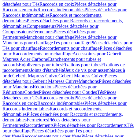
détachées pour Tés
Raccords en croix
Pièces détachées pour
Raccords en croix
Raccords indémontables
Pièces détachées pour
Raccords indémontables
Raccords et raccordements,
démontables
Pièces détachées pour Raccords et raccordements,
démontables
Compensateurs
Pièces détachées pour
Compensateurs
Fermetures
Pièces détachées pour
Fermetures
Manchons pour chauffage
Pièces détachées pour
Manchons pour chauffage
Tés pour chauffage
Pièces détachées pour
Tés pour chauffage
Raccordements pour chauffage
Pièces détachées
pour Raccordements pour chauffage
Accessoires pour Geberit
Mapress Acier Carbone
Etanchements pour tubes et
raccords
Enjoliveurs pour tubes
Fixations pour tubes
Fixations de
raccordements
Joints d'étanchéité
Jeux de vis pour assemblages à
bride
Geberit Mapress Cuivre
Geberit Mapress Cuivre
Pièces
détachées pour Geberit Mapress Cuivre
Manchons
Pièces détachées
pour Manchons
Réductions
Pièces détachées pour
Réductions
Coudes
Pièces détachées pour Coudes
Tés
Pièces
détachées pour Tés
Raccords en croix
Pièces détachées pour
Raccords en croix
Raccords indémontables
Pièces détachées pour
Raccords indémontables
Raccords et raccordements,
démontables
Pièces détachées pour Raccords et raccordements,
démontables
Fermetures
Pièces détachées pour
Fermetures
Raccordements
Pièces détachées pour Raccordements
Tés
pour chauffage
Pièces détachées pour Tés pour
chauffage
Raccordements pour chauffage
Pièces détachées pour