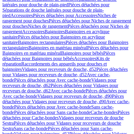
latérales pour douche de plain-pied
Pièces détachées pour
Séparations de douche latérales pour douche de plain-
pied
Accessoires
Pièces détachées pour Accessoires
Niches de
rangement pour douches
Pièces détachées pour Niches de rangement
pour douches
Niches de rangement
Pièces détachées pour Niches de
rangement
Accessoires
Baignoires
Baignoires en acrylique
sanitaire
Pièces détachées pour Baignoires en acrylique
sanitaire
Baignoires rectangulaires
Pièces détachées pour Baignoires
rectangulaires
Baignoires en matériau minéral
Pièces détachées pour
Baignoires en matériau minéral
Baignoires pour bébés
Pièces
détachées pour Baignoires pour bébés
Accessoires
Kits de
réparation
Raccordements des appareils pour douches et
baignoires
Vidages pour receveurs de douche, d52
Pièces détachées
pour Vidages pour receveurs de douche, d52
Avec cache-
bonde
Pièces détachées pour Avec cache-bonde
Vidages pour
receveurs de douche, d62
Pièces détachées pour Vidages pour
receveurs de douche, d62
Avec cache-bonde
Pièces détachées pour
Avec cache-bonde
Vidages pour receveurs de douche, d90
Pièces
détachées pour Vidages pour receveurs de douche, d90
Avec cache-
bonde
Pièces détachées pour Avec cache-bonde
Sans cache-
bonde
Pièces détachées pour Sans cache-bonde
Cache-bondes
Pièces
détachées pour Cache-bondes
Vidages pour receveurs de douche
Sestra
Pièces détachées pour Vidages pour receveurs de douche
Sestra
Sans cache-bonde
Pièces détachées pour Sans cache-
bonde
Vidages pour baignoires, d52
Pièces détachées pour Vidages