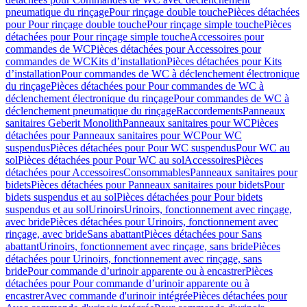
pneumatique du rinçage
Pour rinçage double touche
Pièces détachées
pour Pour rinçage double touche
Pour rinçage simple touche
Pièces
détachées pour Pour rinçage simple touche
Accessoires pour
commandes de WC
Pièces détachées pour Accessoires pour
commandes de WC
Kits d’installation
Pièces détachées pour Kits
d’installation
Pour commandes de WC à déclenchement électronique
du rinçage
Pièces détachées pour Pour commandes de WC à
déclenchement électronique du rinçage
Pour commandes de WC à
déclenchement pneumatique du rinçage
Raccordements
Panneaux
sanitaires Geberit Monolith
Panneaux sanitaires pour WC
Pièces
détachées pour Panneaux sanitaires pour WC
Pour WC
suspendus
Pièces détachées pour Pour WC suspendus
Pour WC au
sol
Pièces détachées pour Pour WC au sol
Accessoires
Pièces
détachées pour Accessoires
Consommables
Panneaux sanitaires pour
bidets
Pièces détachées pour Panneaux sanitaires pour bidets
Pour
bidets suspendus et au sol
Pièces détachées pour Pour bidets
suspendus et au sol
Urinoirs
Urinoirs, fonctionnement avec rinçage,
avec bride
Pièces détachées pour Urinoirs, fonctionnement avec
rinçage, avec bride
Sans abattant
Pièces détachées pour Sans
abattant
Urinoirs, fonctionnement avec rinçage, sans bride
Pièces
détachées pour Urinoirs, fonctionnement avec rinçage, sans
bride
Pour commande d’urinoir apparente ou à encastrer
Pièces
détachées pour Pour commande d’urinoir apparente ou à
encastrer
Avec commande d'urinoir intégrée
Pièces détachées pour