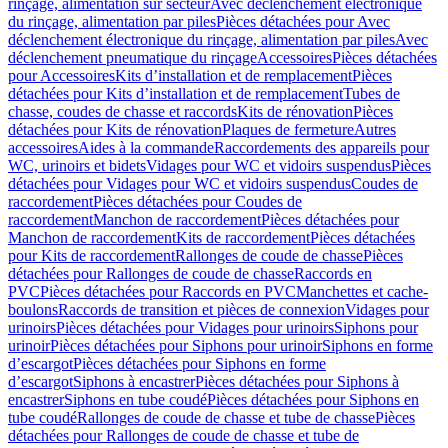
rinçage, alimentation sur secteur
Avec déclenchement électronique
du rinçage, alimentation par piles
Pièces détachées pour Avec
déclenchement électronique du rinçage, alimentation par piles
Avec
déclenchement pneumatique du rinçage
Accessoires
Pièces détachées
pour Accessoires
Kits d’installation et de remplacement
Pièces
détachées pour Kits d’installation et de remplacement
Tubes de
chasse, coudes de chasse et raccords
Kits de rénovation
Pièces
détachées pour Kits de rénovation
Plaques de fermeture
Autres
accessoires
Aides à la commande
Raccordements des appareils pour
WC, urinoirs et bidets
Vidages pour WC et vidoirs suspendus
Pièces
détachées pour Vidages pour WC et vidoirs suspendus
Coudes de
raccordement
Pièces détachées pour Coudes de
raccordement
Manchon de raccordement
Pièces détachées pour
Manchon de raccordement
Kits de raccordement
Pièces détachées
pour Kits de raccordement
Rallonges de coude de chasse
Pièces
détachées pour Rallonges de coude de chasse
Raccords en
PVC
Pièces détachées pour Raccords en PVC
Manchettes et cache-
boulons
Raccords de transition et pièces de connexion
Vidages pour
urinoirs
Pièces détachées pour Vidages pour urinoirs
Siphons pour
urinoir
Pièces détachées pour Siphons pour urinoir
Siphons en forme
d’escargot
Pièces détachées pour Siphons en forme
d’escargot
Siphons à encastrer
Pièces détachées pour Siphons à
encastrer
Siphons en tube coudé
Pièces détachées pour Siphons en
tube coudé
Rallonges de coude de chasse et tube de chasse
Pièces
détachées pour Rallonges de coude de chasse et tube de