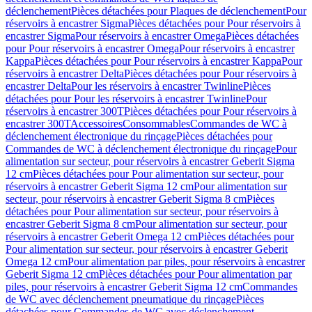
déclenchement
Pièces détachées pour Plaques de déclenchement
Pour
réservoirs à encastrer Sigma
Pièces détachées pour Pour réservoirs à
encastrer Sigma
Pour réservoirs à encastrer Omega
Pièces détachées
pour Pour réservoirs à encastrer Omega
Pour réservoirs à encastrer
Kappa
Pièces détachées pour Pour réservoirs à encastrer Kappa
Pour
réservoirs à encastrer Delta
Pièces détachées pour Pour réservoirs à
encastrer Delta
Pour les réservoirs à encastrer Twinline
Pièces
détachées pour Pour les réservoirs à encastrer Twinline
Pour
réservoirs à encastrer 300T
Pièces détachées pour Pour réservoirs à
encastrer 300T
Accessoires
Consommables
Commandes de WC à
déclenchement électronique du rinçage
Pièces détachées pour
Commandes de WC à déclenchement électronique du rinçage
Pour
alimentation sur secteur, pour réservoirs à encastrer Geberit Sigma
12 cm
Pièces détachées pour Pour alimentation sur secteur, pour
réservoirs à encastrer Geberit Sigma 12 cm
Pour alimentation sur
secteur, pour réservoirs à encastrer Geberit Sigma 8 cm
Pièces
détachées pour Pour alimentation sur secteur, pour réservoirs à
encastrer Geberit Sigma 8 cm
Pour alimentation sur secteur, pour
réservoirs à encastrer Geberit Omega 12 cm
Pièces détachées pour
Pour alimentation sur secteur, pour réservoirs à encastrer Geberit
Omega 12 cm
Pour alimentation par piles, pour réservoirs à encastrer
Geberit Sigma 12 cm
Pièces détachées pour Pour alimentation par
piles, pour réservoirs à encastrer Geberit Sigma 12 cm
Commandes
de WC avec déclenchement pneumatique du rinçage
Pièces
détachées pour Commandes de WC avec déclenchement