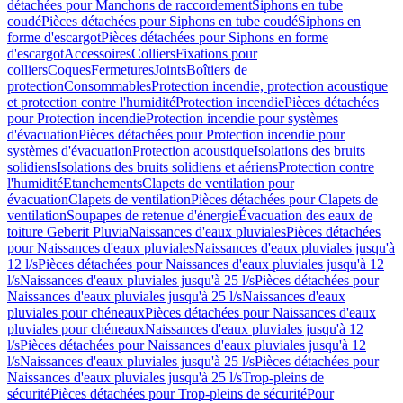
détachées pour Manchons de raccordement
Siphons en tube
coudé
Pièces détachées pour Siphons en tube coudé
Siphons en
forme d'escargot
Pièces détachées pour Siphons en forme
d'escargot
Accessoires
Colliers
Fixations pour
colliers
Coques
Fermetures
Joints
Boîtiers de
protection
Consommables
Protection incendie, protection acoustique
et protection contre l'humidité
Protection incendie
Pièces détachées
pour Protection incendie
Protection incendie pour systèmes
d'évacuation
Pièces détachées pour Protection incendie pour
systèmes d'évacuation
Protection acoustique
Isolations des bruits
solidiens
Isolations des bruits solidiens et aériens
Protection contre
l'humidité
Etanchements
Clapets de ventilation pour
évacuation
Clapets de ventilation
Pièces détachées pour Clapets de
ventilation
Soupapes de retenue d'énergie
Évacuation des eaux de
toiture Geberit Pluvia
Naissances d'eaux pluviales
Pièces détachées
pour Naissances d'eaux pluviales
Naissances d'eaux pluviales jusqu'à
12 l/s
Pièces détachées pour Naissances d'eaux pluviales jusqu'à 12
l/s
Naissances d'eaux pluviales jusqu'à 25 l/s
Pièces détachées pour
Naissances d'eaux pluviales jusqu'à 25 l/s
Naissances d'eaux
pluviales pour chéneaux
Pièces détachées pour Naissances d'eaux
pluviales pour chéneaux
Naissances d'eaux pluviales jusqu'à 12
l/s
Pièces détachées pour Naissances d'eaux pluviales jusqu'à 12
l/s
Naissances d'eaux pluviales jusqu'à 25 l/s
Pièces détachées pour
Naissances d'eaux pluviales jusqu'à 25 l/s
Trop-pleins de
sécurité
Pièces détachées pour Trop-pleins de sécurité
Pour