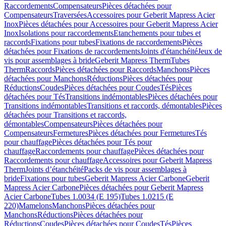
Raccordements
Compensateurs
Pièces détachées pour
Compensateurs
Traversées
Accessoires pour Geberit Mapress Acier
Inox
Pièces détachées pour Accessoires pour Geberit Mapress Acier
Inox
Isolations pour raccordements
Etanchements pour tubes et
raccords
Fixations pour tubes
Fixations de raccordements
Pièces
détachées pour Fixations de raccordements
Joints d'étanchéité
Jeux de
vis pour assemblages à bride
Geberit Mapress Therm
Tubes
Therm
Raccords
Pièces détachées pour Raccords
Manchons
Pièces
détachées pour Manchons
Réductions
Pièces détachées pour
Réductions
Coudes
Pièces détachées pour Coudes
Tés
Pièces
détachées pour Tés
Transitions indémontables
Pièces détachées pour
Transitions indémontables
Transitions et raccords, démontables
Pièces
détachées pour Transitions et raccords,
démontables
Compensateurs
Pièces détachées pour
Compensateurs
Fermetures
Pièces détachées pour Fermetures
Tés
pour chauffage
Pièces détachées pour Tés pour
chauffage
Raccordements pour chauffage
Pièces détachées pour
Raccordements pour chauffage
Accessoires pour Geberit Mapress
Therm
Joints d’étanchéité
Packs de vis pour assemblages à
bride
Fixations pour tubes
Geberit Mapress Acier Carbone
Geberit
Mapress Acier Carbone
Pièces détachées pour Geberit Mapress
Acier Carbone
Tubes 1.0034 (E 195)
Tubes 1.0215 (E
220)
Mamelons
Manchons
Pièces détachées pour
Manchons
Réductions
Pièces détachées pour
Réductions
Coudes
Pièces détachées pour Coudes
Tés
Pièces