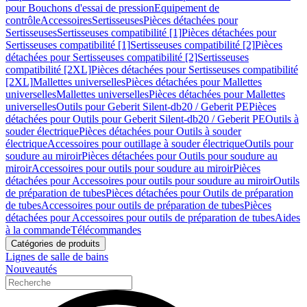
pour Bouchons d'essai de pression
Equipement de
contrôle
Accessoires
Sertisseuses
Pièces détachées pour
Sertisseuses
Sertisseuses compatibilité [1]
Pièces détachées pour
Sertisseuses compatibilité [1]
Sertisseuses compatibilité [2]
Pièces
détachées pour Sertisseuses compatibilité [2]
Sertisseuses
compatibilité [2XL]
Pièces détachées pour Sertisseuses compatibilité
[2XL]
Mallettes universelles
Pièces détachées pour Mallettes
universelles
Mallettes universelles
Pièces détachées pour Mallettes
universelles
Outils pour Geberit Silent-db20 / Geberit PE
Pièces
détachées pour Outils pour Geberit Silent-db20 / Geberit PE
Outils à
souder électrique
Pièces détachées pour Outils à souder
électrique
Accessoires pour outillage à souder électrique
Outils pour
soudure au miroir
Pièces détachées pour Outils pour soudure au
miroir
Accessoires pour outils pour soudure au miroir
Pièces
détachées pour Accessoires pour outils pour soudure au miroir
Outils
de préparation de tubes
Pièces détachées pour Outils de préparation
de tubes
Accessoires pour outils de préparation de tubes
Pièces
détachées pour Accessoires pour outils de préparation de tubes
Aides
à la commande
Télécommandes
Catégories de produits
Lignes de salle de bains
Nouveautés