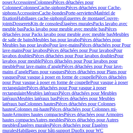
poser
Accessoires
Colonnes
Pièces détachées pour
Colonnes
Colonnes
Cache-siphons
Pièces détachées pour Cache-
siphons
Accessoires
Cache-bondes
Porte-serviettes
Matériel de
fixation
Habillages cache-siphons
Equerres de montage
Couvre-
joints
Dosserets
Kits de consoles
Étagères murales
Packs lavabo avec
meuble bas
Packs lavabo pour meuble avec meuble bas
Pièces
détachées pour Packs lavabo pour meuble avec meuble bas
Meubles
de salle de bains
Meubles bas pour lavabo
Pièces détachées pour
Meubles bas pour lavabo
Pour lave-mains
Pièces détachées pour Pour
lave-mains
Pour lavabos
Pièces détachées pour Pour lavabos
Pour
lavabos doubles
Pièces détachées pour Pour lavabos doubles
Pour
lavabos pour meuble
Pièces détachées pour Pour lavabos pour
meuble
Pour lave-mains d’angle
Pièces détachées pour Pour lave-
mains d’angle
Plans pour vasques
Pièces détachées pour Plans pour
vasques
Pour vasque à poser en forme de coupelle
Pièces détachées
pour Pour vasque à poser en forme de coupelle
Pour vasque à poser
rectangulaire
Pièces détachées pour Pour vasque à poser
rectangulaire
Meubles latéraux
Pièces détachées pour Meubles
latéraux
Meubles latéraux bas
Pièces détachées pour Meubles
latéraux bas
Colonnes hautes
Pièces détachées pour Colonnes
hautes
Colonnes mi-haute
Pièces détachées pour Colonnes mi-
haute
Armoires hautes compactes
Pièces détachées pour Armoires
hautes compactes
Autres meubles
Pièces détachées pour Autres
meubles
Étagères murales
Pièces détachées pour Étagères
murales
Habillages pour bâti-support Duofix pour WC