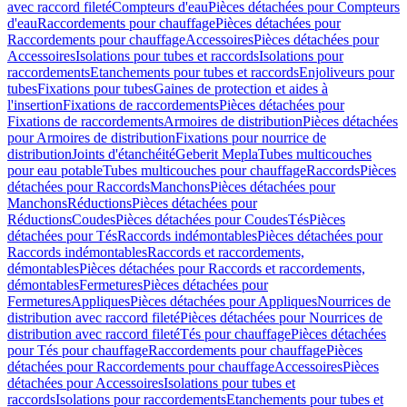
avec raccord fileté
Compteurs d'eau
Pièces détachées pour Compteurs
d'eau
Raccordements pour chauffage
Pièces détachées pour
Raccordements pour chauffage
Accessoires
Pièces détachées pour
Accessoires
Isolations pour tubes et raccords
Isolations pour
raccordements
Etanchements pour tubes et raccords
Enjoliveurs pour
tubes
Fixations pour tubes
Gaines de protection et aides à
l'insertion
Fixations de raccordements
Pièces détachées pour
Fixations de raccordements
Armoires de distribution
Pièces détachées
pour Armoires de distribution
Fixations pour nourrice de
distribution
Joints d'étanchéité
Geberit Mepla
Tubes multicouches
pour eau potable
Tubes multicouches pour chauffage
Raccords
Pièces
détachées pour Raccords
Manchons
Pièces détachées pour
Manchons
Réductions
Pièces détachées pour
Réductions
Coudes
Pièces détachées pour Coudes
Tés
Pièces
détachées pour Tés
Raccords indémontables
Pièces détachées pour
Raccords indémontables
Raccords et raccordements,
démontables
Pièces détachées pour Raccords et raccordements,
démontables
Fermetures
Pièces détachées pour
Fermetures
Appliques
Pièces détachées pour Appliques
Nourrices de
distribution avec raccord fileté
Pièces détachées pour Nourrices de
distribution avec raccord fileté
Tés pour chauffage
Pièces détachées
pour Tés pour chauffage
Raccordements pour chauffage
Pièces
détachées pour Raccordements pour chauffage
Accessoires
Pièces
détachées pour Accessoires
Isolations pour tubes et
raccords
Isolations pour raccordements
Etanchements pour tubes et