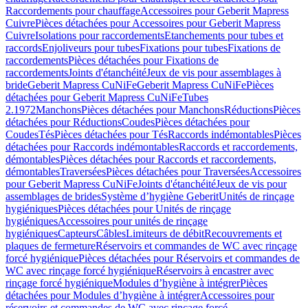
Raccordements pour chauffage
Accessoires pour Geberit Mapress
Cuivre
Pièces détachées pour Accessoires pour Geberit Mapress
Cuivre
Isolations pour raccordements
Etanchements pour tubes et
raccords
Enjoliveurs pour tubes
Fixations pour tubes
Fixations de
raccordements
Pièces détachées pour Fixations de
raccordements
Joints d'étanchéité
Jeux de vis pour assemblages à
bride
Geberit Mapress CuNiFe
Geberit Mapress CuNiFe
Pièces
détachées pour Geberit Mapress CuNiFe
Tubes
2.1972
Manchons
Pièces détachées pour Manchons
Réductions
Pièces
détachées pour Réductions
Coudes
Pièces détachées pour
Coudes
Tés
Pièces détachées pour Tés
Raccords indémontables
Pièces
détachées pour Raccords indémontables
Raccords et raccordements,
démontables
Pièces détachées pour Raccords et raccordements,
démontables
Traversées
Pièces détachées pour Traversées
Accessoires
pour Geberit Mapress CuNiFe
Joints d'étanchéité
Jeux de vis pour
assemblages de brides
Système d’hygiène Geberit
Unités de rinçage
hygiéniques
Pièces détachées pour Unités de rinçage
hygiéniques
Accessoires pour unités de rinçage
hygiéniques
Capteurs
Câbles
Limiteurs de débit
Recouvrements et
plaques de fermeture
Réservoirs et commandes de WC avec rinçage
forcé hygiénique
Pièces détachées pour Réservoirs et commandes de
WC avec rinçage forcé hygiénique
Réservoirs à encastrer avec
rinçage forcé hygiénique
Modules d’hygiène à intégrer
Pièces
détachées pour Modules d’hygiène à intégrer
Accessoires pour
réservoirs et commandes de WC avec rinçage forcé