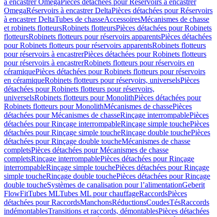
à encastrer Omega
Pièces détachées pour Réservoirs à encastrer
Omega
Réservoirs à encastrer Delta
Pièces détachées pour Réservoirs
à encastrer Delta
Tubes de chasse
Accessoires
Mécanismes de chasse
et robinets flotteurs
Robinets flotteurs
Pièces détachées pour Robinets
flotteurs
Robinets flotteurs pour réservoirs apparents
Pièces détachées
pour Robinets flotteurs pour réservoirs apparents
Robinets flotteurs
pour réservoirs à encastrer
Pièces détachées pour Robinets flotteurs
pour réservoirs à encastrer
Robinets flotteurs pour réservoirs en
céramique
Pièces détachées pour Robinets flotteurs pour réservoirs
en céramique
Robinets flotteurs pour réservoirs, universels
Pièces
détachées pour Robinets flotteurs pour réservoirs,
universels
Robinets flotteurs pour Monolith
Pièces détachées pour
Robinets flotteurs pour Monolith
Mécanismes de chasse
Pièces
détachées pour Mécanismes de chasse
Rinçage interrompable
Pièces
détachées pour Rinçage interrompable
Rinçage simple touche
Pièces
détachées pour Rinçage simple touche
Rinçage double touche
Pièces
détachées pour Rinçage double touche
Mécanismes de chasse
complets
Pièces détachées pour Mécanismes de chasse
complets
Rinçage interrompable
Pièces détachées pour Rinçage
interrompable
Rinçage simple touche
Pièces détachées pour Rinçage
simple touche
Rinçage double touche
Pièces détachées pour Rinçage
double touche
Systèmes de canalisation pour l’alimentation
Geberit
FlowFit
Tubes ML
Tubes ML pour chauffage
Raccords
Pièces
détachées pour Raccords
Manchons
Réductions
Coudes
Tés
Raccords
indémontables
Transitions et raccords, démontables
Pièces détachées