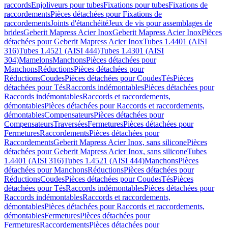
raccords
Enjoliveurs pour tubes
Fixations pour tubes
Fixations de
raccordements
Pièces détachées pour Fixations de
raccordements
Joints d'étanchéité
Jeux de vis pour assemblages de
brides
Geberit Mapress Acier Inox
Geberit Mapress Acier Inox
Pièces
détachées pour Geberit Mapress Acier Inox
Tubes 1.4401 (AISI
316)
Tubes 1.4521 (AISI 444)
Tubes 1.4301 (AISI
304)
Mamelons
Manchons
Pièces détachées pour
Manchons
Réductions
Pièces détachées pour
Réductions
Coudes
Pièces détachées pour Coudes
Tés
Pièces
détachées pour Tés
Raccords indémontables
Pièces détachées pour
Raccords indémontables
Raccords et raccordements,
démontables
Pièces détachées pour Raccords et raccordements,
démontables
Compensateurs
Pièces détachées pour
Compensateurs
Traversées
Fermetures
Pièces détachées pour
Fermetures
Raccordements
Pièces détachées pour
Raccordements
Geberit Mapress Acier Inox, sans silicone
Pièces
détachées pour Geberit Mapress Acier Inox, sans silicone
Tubes
1.4401 (AISI 316)
Tubes 1.4521 (AISI 444)
Manchons
Pièces
détachées pour Manchons
Réductions
Pièces détachées pour
Réductions
Coudes
Pièces détachées pour Coudes
Tés
Pièces
détachées pour Tés
Raccords indémontables
Pièces détachées pour
Raccords indémontables
Raccords et raccordements,
démontables
Pièces détachées pour Raccords et raccordements,
démontables
Fermetures
Pièces détachées pour
Fermetures
Raccordements
Pièces détachées pour