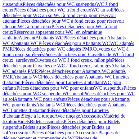
suspendus
Pièces détachées pour WC suspendus
WC à fond
creux
Pièces détachées pour WC à fond creux
WC au sol
Pièces
détachées pour WC au sol
WC à fond creux pour réservoir
attenant
Pièces détachées pour WC à fond creux pour réservoir
attenant
WC à fond creux
Pièces détachées pour WC à fond
creux
Réservoirs apparents pour WC, en céramique
sanitaire
Attenant
Abattants WC
Pièces détachées pour Abattants
WC
Abattants WC
Pièces détachées pour Abattants WC
WC adaptés
PMR
Pièces détachées pour WC adaptés PMR
Cuvettes de WC à
fond creux, surélevés
Pièces détachées pour Cuvettes de WC à fond
creux, surélevés
Cuvettes de WC à fond creux, rallongés
Pièces
détachées pour Cuvettes de WC à fond creux, rallongés
Abattants
WC adaptés PMR
Pièces détachées pour Abattants WC adaptés
PMR
Abattants WC
Pièces détachées pour Abattants WC
Lunettes
d’abattant
Pièces détachées pour Lunettes d’abattant
WC pour
enfants
Pièces détachées pour WC pour enfants
WC suspendus
Pièces
détachées pour WC suspendus
WC au sol
Pièces détachées pour WC
au sol
Abattants WC pour enfants
Pièces détachées pour Abattants
WC pour enfants
Abattants WC
Pièces détachées pour Abattants
WC
Lunettes d’abattant
Pièces détachées pour Lunettes
d’abattant
Siège à la turque
Avec rinçage
Accessoires
Matériel de
fixation
Bidets
Bidets suspendus
Pièces détachées pour Bidets
suspendus
Bidets au sol
Pièces détachées pour Bidets au
sol
Accessoires
Pièces détachées pour Accessoires
Plaques de
déclenchement et commandes de WC
Plaques de