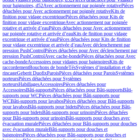
pour baignoires, d52
Avec actionnement par poignée rotative
Pièces
détachées pour Avec actionnement par poignée rotative
Kits de
finition pour vidage excentrique
Pièces détachées pour Kits de
finition pour vidage excentrique
Avec actionnement par poignée
rotative et arrivée d’eau
Pièces détachées pour Avec actionnement
par poignée rotative et arrivée d’eau
Kits de finition pour vidage
excentrique et arrivée d’eau
Pièces détachées pour Kits de finition
pour vidage excentrique et arrivée d’eau
Avec déclenchement par
pression PushControl
Pièces détachées pour Avec déclenchement par
pression PushControl
Avec cache-bonde
Pièces détachées pour Avec
cache-bonde
Accessoires pour vidages pour baignoires
Kits de
raccordement
Bouchons de bonde
Tés
Systèmes d’installation et de
rinçage
Geberit Duofix
Parois
Pièces détachées pour Parois
Systèmes
porteurs
Pièces détachées pour Systèmes
porteurs
Habillages
Accessoires
Pièces détachées pour
Accessoires
Bâti-supports
Pièces détachées pour Bâti-supports
Bâti-
supports pour WC
Pièces détachées pour Bâti-supports pour
WC
Bâti-supports pour lavabos
Pièces détachées pour Bâti-supports
pour lavabos
Bâti-supports pour bidets
Pièces détachées pour Bâti-
supports pour bidets
Bâti-supports pour urinoirs
Pièces détachées
pour Bâti-supports pour urinoirs
Bâti-supports pour douches avec
évacuation murale
Pièces détachées pour Bâti-supports pour douches
avec évacuation murale
Bâti-supports pour douches et
baignoires
Pièces détachées pour Bâti-supports pour douches et