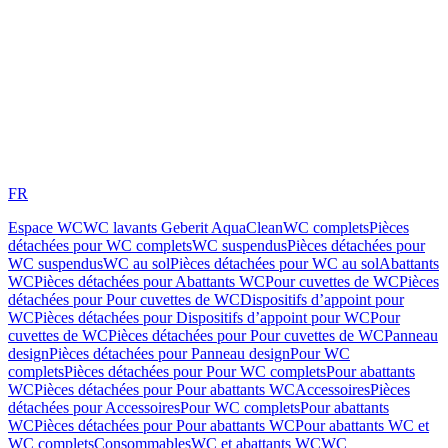
FR
Espace WC
WC lavants Geberit AquaClean
WC complets
Pièces
détachées pour WC complets
WC suspendus
Pièces détachées pour
WC suspendus
WC au sol
Pièces détachées pour WC au sol
Abattants
WC
Pièces détachées pour Abattants WC
Pour cuvettes de WC
Pièces
détachées pour Pour cuvettes de WC
Dispositifs d’appoint pour
WC
Pièces détachées pour Dispositifs d’appoint pour WC
Pour
cuvettes de WC
Pièces détachées pour Pour cuvettes de WC
Panneau
design
Pièces détachées pour Panneau design
Pour WC
complets
Pièces détachées pour Pour WC complets
Pour abattants
WC
Pièces détachées pour Pour abattants WC
Accessoires
Pièces
détachées pour Accessoires
Pour WC complets
Pour abattants
WC
Pièces détachées pour Pour abattants WC
Pour abattants WC et
WC complets
Consommables
WC et abattants WC
WC