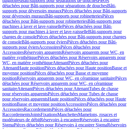
baignoires
Bâti-supports pour séparations de douches
Pièces
détachées pour Bâti-supports pour séparations de douches
Bâti-
supports pour déversoirs muraux
Pièces détachées pour Bâti-supports
pour déversoirs muraux
Bâti-supports pour robinetteries
Pièces
détachées pour Bâti-supports pour robinetteries
Bâti-supports pour
machines à laver et lave-vaisselle
Pièces détachées pour Bâti-
supports pour machines à laver et lave-vaisselle
Bâti-supports pour
charges de console
Pièces détachées pour Bâti-supports pour charges
de console
Bâti-supports pour éviers
Pièces détachées pour Bâti-
supports pour éviers
Accessoires
Pièces détachées pour
Accessoires
Réservoirs apparents
Réservoirs apparents pour WC, en
matière synthétique
Pièces détachées pour Réservoirs apparents pour
WC, en matière synthétique
Attenant
Pièces détachées pour
Attenant
Haute position
Pièces détachées pour Haute position
Basse et
moyenne position
Pièces détachées pour Basse et moyenne
position
Réservoirs apparents pour WC, en céramique sanitaire
Pièces
détachées pour Réservoirs apparents pour WC, en céramique
sanitaire
Attenant
Pièces détachées pour Attenant
Tubes de chasse
pour réservoirs apparents
Pièces détachées pour Tubes de chasse
pour réservoirs apparents
Haute position
Pièces détachées pour Haute
position
Basse et moyenne position
Accessoires
Pièces détachées pour
Accessoires
Raccordements
Pièces détachées pour
Raccordements
Joints
Fixations
Manchettes
Mamelons, rosaces et
modérateurs de débit
Réservoirs à encastrer
Réservoirs à encastrer
Sigma
Pièces détachées pour Réservoirs à encastrer Sigma
Réservoirs