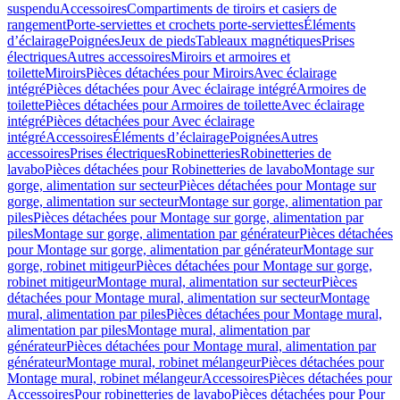
suspendu
Accessoires
Compartiments de tiroirs et casiers de
rangement
Porte-serviettes et crochets porte-serviettes
Éléments
d’éclairage
Poignées
Jeux de pieds
Tableaux magnétiques
Prises
électriques
Autres accessoires
Miroirs et armoires et
toilette
Miroirs
Pièces détachées pour Miroirs
Avec éclairage
intégré
Pièces détachées pour Avec éclairage intégré
Armoires de
toilette
Pièces détachées pour Armoires de toilette
Avec éclairage
intégré
Pièces détachées pour Avec éclairage
intégré
Accessoires
Éléments d’éclairage
Poignées
Autres
accessoires
Prises électriques
Robinetteries
Robinetteries de
lavabo
Pièces détachées pour Robinetteries de lavabo
Montage sur
gorge, alimentation sur secteur
Pièces détachées pour Montage sur
gorge, alimentation sur secteur
Montage sur gorge, alimentation par
piles
Pièces détachées pour Montage sur gorge, alimentation par
piles
Montage sur gorge, alimentation par générateur
Pièces détachées
pour Montage sur gorge, alimentation par générateur
Montage sur
gorge, robinet mitigeur
Pièces détachées pour Montage sur gorge,
robinet mitigeur
Montage mural, alimentation sur secteur
Pièces
détachées pour Montage mural, alimentation sur secteur
Montage
mural, alimentation par piles
Pièces détachées pour Montage mural,
alimentation par piles
Montage mural, alimentation par
générateur
Pièces détachées pour Montage mural, alimentation par
générateur
Montage mural, robinet mélangeur
Pièces détachées pour
Montage mural, robinet mélangeur
Accessoires
Pièces détachées pour
Accessoires
Pour robinetteries de lavabo
Pièces détachées pour Pour