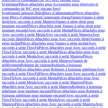
hygiénique
Pièces détachées pour Accessoires pour réservoirs et
commandes de WC avec rinçage forcé
hygiénique
Capteurs
Câbles
Blocs d’alimentation
Pièces détachées
pour Blocs d’alimentation
Composants réseau
Vannes
Vannes à siège
droit
Avec raccords à sertir Mapress
Vannes à siège droit pour
montage encastré
Pièces détachées pour Vannes à siège droit pour
montage encastré
Avec raccords à sertir Mepla
Pièces détachées pour
Avec raccords à sertir Mepla
Avec raccords à sertir Mapress
Avec
raccords filetés
Pièces détachées pour Avec raccords filetés
Vannes à
siège incliné
Pièces détachées pour Vannes à siège incliné
Avec
raccords à sertir FlowFit
Pièces détachées pour Avec raccords à sertir
FlowFit
Avec raccords à sertir Mepla
Pièces détachées pour Avec
raccords à sertir Mepla
Avec raccords à sertir Mapress
Pièces
détachées pour Avec raccords à sertir Mapress
Vannes de
prélèvement
Robinets de vidange
Robinets à boisseau
sphérique
Pièces détachées pour Robinets à boisseau sphérique
Avec
raccords à sertir FlowFit
Pièces détachées pour Avec raccords à sertir
FlowFit
Avec raccords à sertir Mepla
Pièces détachées pour Avec
raccords à sertir Mepla
Avec raccords à sertir Mapress
Pièces
détachées pour Avec raccords à sertir Mapress
Robinets à boisseau
sphérique pour montage encastré
Pièces détachées pour Robinets à
boisseau sphérique pour montage encastré
Avec raccords à sertir
FlowFit
Avec raccords à sertir Mepla
Avec raccords à sertir
Mapress
Pièces détachées pour Avec raccords à sertir Mapress
Avec