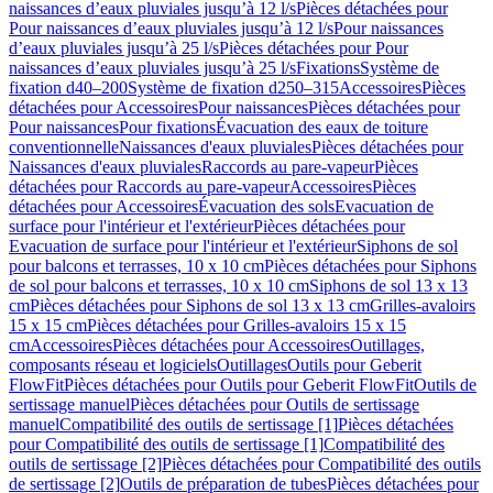
naissances d’eaux pluviales jusqu’à 12 l/s
Pièces détachées pour
Pour naissances d’eaux pluviales jusqu’à 12 l/s
Pour naissances
d’eaux pluviales jusqu’à 25 l/s
Pièces détachées pour Pour
naissances d’eaux pluviales jusqu’à 25 l/s
Fixations
Système de
fixation d40–200
Système de fixation d250–315
Accessoires
Pièces
détachées pour Accessoires
Pour naissances
Pièces détachées pour
Pour naissances
Pour fixations
Évacuation des eaux de toiture
conventionnelle
Naissances d'eaux pluviales
Pièces détachées pour
Naissances d'eaux pluviales
Raccords au pare-vapeur
Pièces
détachées pour Raccords au pare-vapeur
Accessoires
Pièces
détachées pour Accessoires
Évacuation des sols
Evacuation de
surface pour l'intérieur et l'extérieur
Pièces détachées pour
Evacuation de surface pour l'intérieur et l'extérieur
Siphons de sol
pour balcons et terrasses, 10 x 10 cm
Pièces détachées pour Siphons
de sol pour balcons et terrasses, 10 x 10 cm
Siphons de sol 13 x 13
cm
Pièces détachées pour Siphons de sol 13 x 13 cm
Grilles-avaloirs
15 x 15 cm
Pièces détachées pour Grilles-avaloirs 15 x 15
cm
Accessoires
Pièces détachées pour Accessoires
Outillages,
composants réseau et logiciels
Outillages
Outils pour Geberit
FlowFit
Pièces détachées pour Outils pour Geberit FlowFit
Outils de
sertissage manuel
Pièces détachées pour Outils de sertissage
manuel
Compatibilité des outils de sertissage [1]
Pièces détachées
pour Compatibilité des outils de sertissage [1]
Compatibilité des
outils de sertissage [2]
Pièces détachées pour Compatibilité des outils
de sertissage [2]
Outils de préparation de tubes
Pièces détachées pour