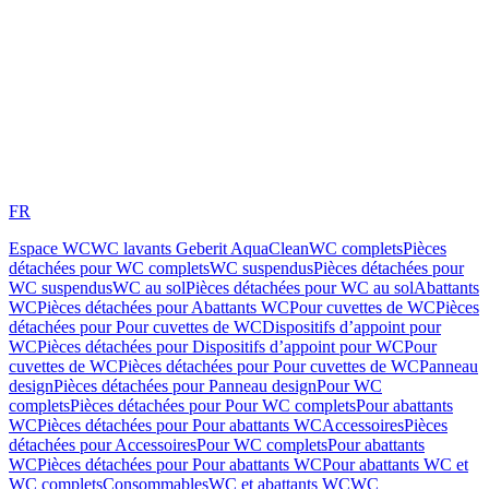
FR
Espace WC
WC lavants Geberit AquaClean
WC complets
Pièces
détachées pour WC complets
WC suspendus
Pièces détachées pour
WC suspendus
WC au sol
Pièces détachées pour WC au sol
Abattants
WC
Pièces détachées pour Abattants WC
Pour cuvettes de WC
Pièces
détachées pour Pour cuvettes de WC
Dispositifs d’appoint pour
WC
Pièces détachées pour Dispositifs d’appoint pour WC
Pour
cuvettes de WC
Pièces détachées pour Pour cuvettes de WC
Panneau
design
Pièces détachées pour Panneau design
Pour WC
complets
Pièces détachées pour Pour WC complets
Pour abattants
WC
Pièces détachées pour Pour abattants WC
Accessoires
Pièces
détachées pour Accessoires
Pour WC complets
Pour abattants
WC
Pièces détachées pour Pour abattants WC
Pour abattants WC et
WC complets
Consommables
WC et abattants WC
WC