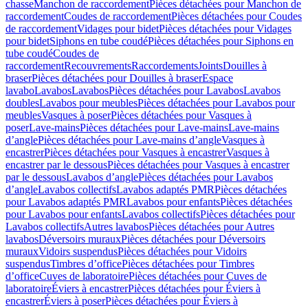
chasse
Manchon de raccordement
Pièces détachées pour Manchon de
raccordement
Coudes de raccordement
Pièces détachées pour Coudes
de raccordement
Vidages pour bidet
Pièces détachées pour Vidages
pour bidet
Siphons en tube coudé
Pièces détachées pour Siphons en
tube coudé
Coudes de
raccordement
Recouvrements
Raccordements
Joints
Douilles à
braser
Pièces détachées pour Douilles à braser
Espace
lavabo
Lavabos
Lavabos
Pièces détachées pour Lavabos
Lavabos
doubles
Lavabos pour meubles
Pièces détachées pour Lavabos pour
meubles
Vasques à poser
Pièces détachées pour Vasques à
poser
Lave-mains
Pièces détachées pour Lave-mains
Lave-mains
d’angle
Pièces détachées pour Lave-mains d’angle
Vasques à
encastrer
Pièces détachées pour Vasques à encastrer
Vasques à
encastrer par le dessous
Pièces détachées pour Vasques à encastrer
par le dessous
Lavabos d’angle
Pièces détachées pour Lavabos
d’angle
Lavabos collectifs
Lavabos adaptés PMR
Pièces détachées
pour Lavabos adaptés PMR
Lavabos pour enfants
Pièces détachées
pour Lavabos pour enfants
Lavabos collectifs
Pièces détachées pour
Lavabos collectifs
Autres lavabos
Pièces détachées pour Autres
lavabos
Déversoirs muraux
Pièces détachées pour Déversoirs
muraux
Vidoirs suspendus
Pièces détachées pour Vidoirs
suspendus
Timbres dʼoffice
Pièces détachées pour Timbres
dʼoffice
Cuves de laboratoire
Pièces détachées pour Cuves de
laboratoire
Éviers à encastrer
Pièces détachées pour Éviers à
encastrer
Éviers à poser
Pièces détachées pour Éviers à