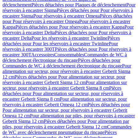
déclenchement
Pièces détachées pour Plaques de déclenchement
Pour
réservoirs à encastrer Sigma
Pièces détachées pour Pour réservoirs à
encastrer Sigma
Pour réservoirs à encastrer Omega
Pièces détachées
pour Pour réservoirs à encastrer Omega
Pour réservoirs à encastrer
Kappa
Pièces détachées pour Pour réservoirs à encastrer Kappa
Pour
réservoirs à encastrer Delta
Pièces détachées pour Pour réservoirs à
encastrer Delta
Pour les réservoirs à encastrer Twinline
Pièces
détachées pour Pour les réservoirs à encastrer Twinline
Pour
réservoirs à encastrer 300T
Pièces détachées pour Pour réservoirs à
encastrer 300T
Accessoires
Consommables
Commandes de WC à
déclenchement électronique du rinçage
Pièces détachées pour
Commandes de WC à déclenchement électronique du rinçage
Pour
alimentation sur secteur, pour réservoirs à encastrer Geberit Sigma
12 cm
Pièces détachées pour Pour alimentation sur secteur, pour
réservoirs à encastrer Geberit Sigma 12 cm
Pour alimentation sur
secteur, pour réservoirs à encastrer Geberit Sigma 8 cm
Pièces
détachées pour Pour alimentation sur secteur, pour réservoirs à
encastrer Geberit Sigma 8 cm
Pour alimentation sur secteur, pour
réservoirs à encastrer Geberit Omega 12 cm
Pièces détachées pour
Pour alimentation sur secteur, pour réservoirs à encastrer Geberit
Omega 12 cm
Pour alimentation par piles, pour réservoirs à encastrer
Geberit Sigma 12 cm
Pièces détachées pour Pour alimentation par
piles, pour réservoirs à encastrer Geberit Sigma 12 cm
Commandes
de WC avec déclenchement pneumatique du rinçage
Pièces
détachées pour Commandes de WC avec déclenchement