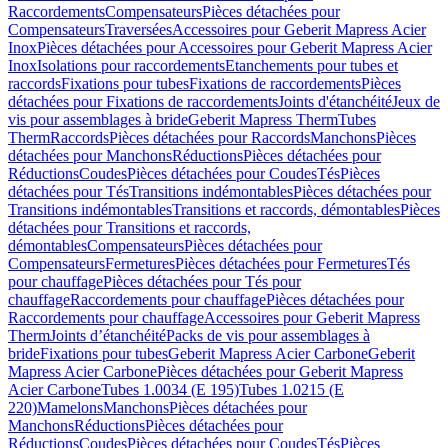
Raccordements
Compensateurs
Pièces détachées pour
Compensateurs
Traversées
Accessoires pour Geberit Mapress Acier
Inox
Pièces détachées pour Accessoires pour Geberit Mapress Acier
Inox
Isolations pour raccordements
Etanchements pour tubes et
raccords
Fixations pour tubes
Fixations de raccordements
Pièces
détachées pour Fixations de raccordements
Joints d'étanchéité
Jeux de
vis pour assemblages à bride
Geberit Mapress Therm
Tubes
Therm
Raccords
Pièces détachées pour Raccords
Manchons
Pièces
détachées pour Manchons
Réductions
Pièces détachées pour
Réductions
Coudes
Pièces détachées pour Coudes
Tés
Pièces
détachées pour Tés
Transitions indémontables
Pièces détachées pour
Transitions indémontables
Transitions et raccords, démontables
Pièces
détachées pour Transitions et raccords,
démontables
Compensateurs
Pièces détachées pour
Compensateurs
Fermetures
Pièces détachées pour Fermetures
Tés
pour chauffage
Pièces détachées pour Tés pour
chauffage
Raccordements pour chauffage
Pièces détachées pour
Raccordements pour chauffage
Accessoires pour Geberit Mapress
Therm
Joints d’étanchéité
Packs de vis pour assemblages à
bride
Fixations pour tubes
Geberit Mapress Acier Carbone
Geberit
Mapress Acier Carbone
Pièces détachées pour Geberit Mapress
Acier Carbone
Tubes 1.0034 (E 195)
Tubes 1.0215 (E
220)
Mamelons
Manchons
Pièces détachées pour
Manchons
Réductions
Pièces détachées pour
Réductions
Coudes
Pièces détachées pour Coudes
Tés
Pièces