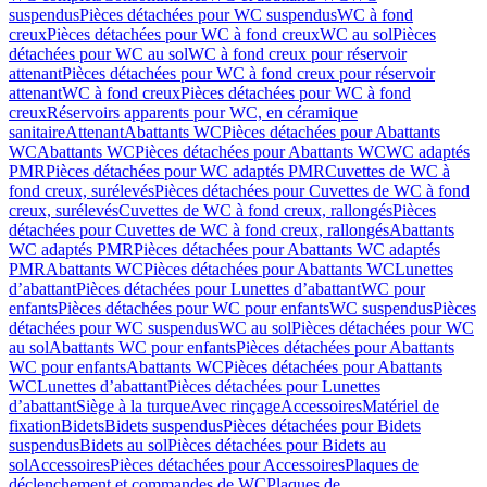
suspendus
Pièces détachées pour WC suspendus
WC à fond
creux
Pièces détachées pour WC à fond creux
WC au sol
Pièces
détachées pour WC au sol
WC à fond creux pour réservoir
attenant
Pièces détachées pour WC à fond creux pour réservoir
attenant
WC à fond creux
Pièces détachées pour WC à fond
creux
Réservoirs apparents pour WC, en céramique
sanitaire
Attenant
Abattants WC
Pièces détachées pour Abattants
WC
Abattants WC
Pièces détachées pour Abattants WC
WC adaptés
PMR
Pièces détachées pour WC adaptés PMR
Cuvettes de WC à
fond creux, surélevés
Pièces détachées pour Cuvettes de WC à fond
creux, surélevés
Cuvettes de WC à fond creux, rallongés
Pièces
détachées pour Cuvettes de WC à fond creux, rallongés
Abattants
WC adaptés PMR
Pièces détachées pour Abattants WC adaptés
PMR
Abattants WC
Pièces détachées pour Abattants WC
Lunettes
d’abattant
Pièces détachées pour Lunettes d’abattant
WC pour
enfants
Pièces détachées pour WC pour enfants
WC suspendus
Pièces
détachées pour WC suspendus
WC au sol
Pièces détachées pour WC
au sol
Abattants WC pour enfants
Pièces détachées pour Abattants
WC pour enfants
Abattants WC
Pièces détachées pour Abattants
WC
Lunettes d’abattant
Pièces détachées pour Lunettes
d’abattant
Siège à la turque
Avec rinçage
Accessoires
Matériel de
fixation
Bidets
Bidets suspendus
Pièces détachées pour Bidets
suspendus
Bidets au sol
Pièces détachées pour Bidets au
sol
Accessoires
Pièces détachées pour Accessoires
Plaques de
déclenchement et commandes de WC
Plaques de