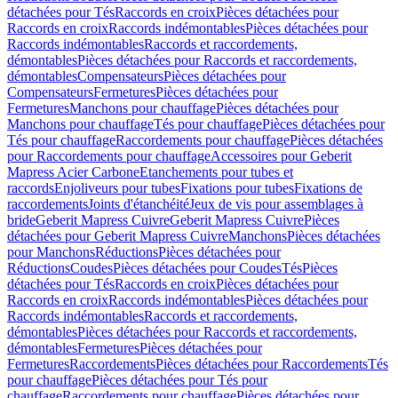
détachées pour Tés
Raccords en croix
Pièces détachées pour
Raccords en croix
Raccords indémontables
Pièces détachées pour
Raccords indémontables
Raccords et raccordements,
démontables
Pièces détachées pour Raccords et raccordements,
démontables
Compensateurs
Pièces détachées pour
Compensateurs
Fermetures
Pièces détachées pour
Fermetures
Manchons pour chauffage
Pièces détachées pour
Manchons pour chauffage
Tés pour chauffage
Pièces détachées pour
Tés pour chauffage
Raccordements pour chauffage
Pièces détachées
pour Raccordements pour chauffage
Accessoires pour Geberit
Mapress Acier Carbone
Etanchements pour tubes et
raccords
Enjoliveurs pour tubes
Fixations pour tubes
Fixations de
raccordements
Joints d'étanchéité
Jeux de vis pour assemblages à
bride
Geberit Mapress Cuivre
Geberit Mapress Cuivre
Pièces
détachées pour Geberit Mapress Cuivre
Manchons
Pièces détachées
pour Manchons
Réductions
Pièces détachées pour
Réductions
Coudes
Pièces détachées pour Coudes
Tés
Pièces
détachées pour Tés
Raccords en croix
Pièces détachées pour
Raccords en croix
Raccords indémontables
Pièces détachées pour
Raccords indémontables
Raccords et raccordements,
démontables
Pièces détachées pour Raccords et raccordements,
démontables
Fermetures
Pièces détachées pour
Fermetures
Raccordements
Pièces détachées pour Raccordements
Tés
pour chauffage
Pièces détachées pour Tés pour
chauffage
Raccordements pour chauffage
Pièces détachées pour