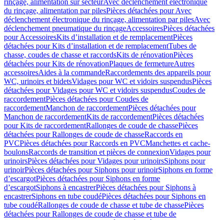
rinçage, alimentation sur secteur
Avec déclenchement électronique
du rinçage, alimentation par piles
Pièces détachées pour Avec
déclenchement électronique du rinçage, alimentation par piles
Avec
déclenchement pneumatique du rinçage
Accessoires
Pièces détachées
pour Accessoires
Kits d’installation et de remplacement
Pièces
détachées pour Kits d’installation et de remplacement
Tubes de
chasse, coudes de chasse et raccords
Kits de rénovation
Pièces
détachées pour Kits de rénovation
Plaques de fermeture
Autres
accessoires
Aides à la commande
Raccordements des appareils pour
WC, urinoirs et bidets
Vidages pour WC et vidoirs suspendus
Pièces
détachées pour Vidages pour WC et vidoirs suspendus
Coudes de
raccordement
Pièces détachées pour Coudes de
raccordement
Manchon de raccordement
Pièces détachées pour
Manchon de raccordement
Kits de raccordement
Pièces détachées
pour Kits de raccordement
Rallonges de coude de chasse
Pièces
détachées pour Rallonges de coude de chasse
Raccords en
PVC
Pièces détachées pour Raccords en PVC
Manchettes et cache-
boulons
Raccords de transition et pièces de connexion
Vidages pour
urinoirs
Pièces détachées pour Vidages pour urinoirs
Siphons pour
urinoir
Pièces détachées pour Siphons pour urinoir
Siphons en forme
d’escargot
Pièces détachées pour Siphons en forme
d’escargot
Siphons à encastrer
Pièces détachées pour Siphons à
encastrer
Siphons en tube coudé
Pièces détachées pour Siphons en
tube coudé
Rallonges de coude de chasse et tube de chasse
Pièces
détachées pour Rallonges de coude de chasse et tube de