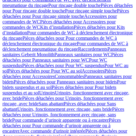
pneumatique du rinçage
Pour rinçage double touche
Pièces détachées
pour Pour rinçage double touche
Pour rinçage simple touche
Pièces
détachées pour Pour rinçage simple touche
Accessoires pour
commandes de WC
Pièces détachées pour Accessoires pour
commandes de WC
Kits d’installation
Pièces détachées pour Kits
d’installation
Pour commandes de WC à déclenchement électronique
du rinçage
Pièces détachées pour Pour commandes de WC à
déclenchement électronique du rinçage
Pour commandes de WC à
déclenchement pneumatique du rinçage
Raccordements
Panneaux
sanitaires Geberit Monolith
Panneaux sanitaires pour WC
Pièces
détachées pour Panneaux sanitaires pour WC
Pour WC
suspendus
Pièces détachées pour Pour WC suspendus
Pour WC au
sol
Pièces détachées pour Pour WC au sol
Accessoires
Pièces
détachées pour Accessoires
Consommables
Panneaux sanitaires pour
bidets
Pièces détachées pour Panneaux sanitaires pour bidets
Pour
bidets suspendus et au sol
Pièces détachées pour Pour bidets
suspendus et au sol
Urinoirs
Urinoirs, fonctionnement avec rinçage,
avec bride
Pièces détachées pour Urinoirs, fonctionnement avec
rinçage, avec bride
Sans abattant
Pièces détachées pour Sans
abattant
Urinoirs, fonctionnement avec rinçage, sans bride
Pièces
détachées pour Urinoirs, fonctionnement avec rinçage, sans
bride
Pour commande d’urinoir apparente ou à encastrer
Pièces
détachées pour Pour commande d’urinoir apparente ou à
encastrer
Avec commande d'urinoir intégrée
Pièces détachées pour