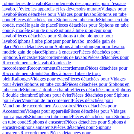
robinetteries de lavabo
Raccordements des appareils pour l’espace
lavabo, l’évier, les appareils et les déversoirs muraux
Vidages pour
lavabo
Pièces détachées pour Vidages pour lavabo
Siphons en tube
coudé
Pièces détachées pour Siphons en tube coudé
Siphons en tube
coudé, modèle gain de place
Pièces détachées pour Siphons en tube
coudé, modèle gain de place
Siphons à tube plongeur pour
lavabo
Pièces détachées pour Siphons à tube plongeur pour
lavabo
Siphons à tube plongeur pour lavabo, modèle gain de
place
Pièces détachées pour Siphons à tube plongeur pour lavabo,
modèle gain de place
Siphons à encastrer
Pièces détachées pour
Siphons à encastrer
Raccordements de lavabo
Pièces détachées pour
Raccordements de lavabo
Coudes de
raccordement
Recouvrements
Raccordements
Pièces détachées pour
Raccordements
Joints
Douilles à braser
Tubes de trop-
plein
Rallonges
Vidages pour éviers
Pièces détachées pour Vidages
pour éviers
Siphons en tube coudé
Pièces détachées pour Siphons en
tube coudé
Siphons à double chambre
Pièces détachées pour Siphons
à double chambre
Siphons pour évier
Pièces détachées pour Siphons
pour évier
Manchon de raccordement
Pièces détachées pour
Manchon de raccordement
Accessoires
Pièces détachées pour
Accessoires
Vidages pour appareils
Pièces détachées pour Vidages
pour appareils
Siphons en tube coudé
Pièces détachées pour Siphons
en tube coudé
Siphons à encastrer
Pièces détachées pour Siphons à
encastrer
Siphons apparents
Pièces détachées pour Siphons
apparents
Raccordements
Pièces détachées pour