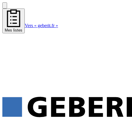
Vers « geberit.fr »
Mes listes