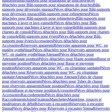
baignoires
Bâti-supports pour séparations de douches
Pièces
détachées pour Bâti-supports pour séparations de douches
Bâti-
supports pour déversoirs muraux
Pièces détachées pour Bâti-supports
pour déversoirs muraux
Bâti-supports pour robinetteries
Pièces
détachées pour Bâti-supports pour robinetteries
Bâti-supports pour
machines à laver et lave-vaisselle
Pièces détachées pour Bâti-
supports pour machines à laver et lave-vaisselle
Bâti-supports pour
charges de console
Pièces détachées pour Bâti-supports pour charges
de console
Bâti-supports pour éviers
Pièces détachées pour Bâti-
supports pour éviers
Accessoires
Pièces détachées pour
Accessoires
Réservoirs apparents
Réservoirs apparents pour WC, en
matière synthétique
Pièces détachées pour Réservoirs apparents pour
WC, en matière synthétique
Attenant
Pièces détachées pour
Attenant
Haute position
Pièces détachées pour Haute position
Basse et
moyenne position
Pièces détachées pour Basse et moyenne
position
Réservoirs apparents pour WC, en céramique sanitaire
Pièces
détachées pour Réservoirs apparents pour WC, en céramique
sanitaire
Attenant
Pièces détachées pour Attenant
Tubes de chasse
pour réservoirs apparents
Pièces détachées pour Tubes de chasse
pour réservoirs apparents
Haute position
Pièces détachées pour Haute
position
Basse et moyenne position
Accessoires
Pièces détachées pour
Accessoires
Raccordements
Pièces détachées pour
Raccordements
Joints
Fixations
Manchettes
Mamelons, rosaces et
modérateurs de débit
Réservoirs à encastrer
Réservoirs à encastrer
Sigma
Pièces détachées pour Réservoirs à encastrer Sigma
Réservoirs