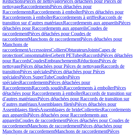
Réductions
Pièces de nettoyage
Pièces détachées pour Pièces de
nettoyage
Raccordements
Pièces détachées pour
Raccordements
Raccordements à emboîter
Pièces détachées pour
Raccordements à emboîter
Raccordements à griffes
Raccords de
transition sur d’autres matériaux
Raccordements aux appareils
Pièces
détachées pour Raccordements aux appareils
Coudes de
raccordement
Pièces détachées pour Coudes de
raccordement
Manchons de raccordement
Pièces détachées pour
Manchons de
raccordement
Accessoires
Colliers
Obturateurs
Joints
Capes de
protection
Consommables
Geberit PE
Tubes
Raccords
Pièces détachées
pour Raccords
Coudes
Embranchements
Réductions
Pièces de
nettoyage
Pièces détachées pour Pièces de nettoyage
Raccords de
transition
Pièces spéciales
Pièces détachées pour Pièces
spéciales
Pièces SuperTube
Coudes
Pièces
spéciales
Raccordements
Pièces détachées pour
Raccordements
Raccords soudés
Raccordements à emboîter
Pièces
détachées pour Raccordements à emboîter
Raccords de transition sur
d’autres matériaux
Pièces détachées pour Raccords de transition sur
d’autres matériaux
Assemblages filetés
Pièces détachées pour
Assemblages filetés
Assemblages de bride
Collerettes
Raccordements
aux appareils
Pièces détachées pour Raccordements aux
appareils
Coudes de raccordement
Pièces détachées pour Coudes de
raccordement
Manchons de raccordement
Pièces détachées pour
Manchons de raccordement
Manchons de raccordement
Pièces