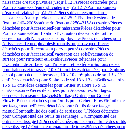
naissances d’eaux pluviales jusqu’à 12 l/s
Pièces détachées pour
Pour naissances d’eaux pluviales jusqu’à 12 l/s
Pour naissances
d’eaux pluviales jusqu’à 25 l/s
Pièces détachées pour Pour
naissances d’eaux pluviales jusqu’à 25 l/s
Fixations
Système de
fixation d40–200
Système de fixation d250–315
Accessoires
Pièces
détachées pour Accessoires
Pour naissances
Pièces détachées pour
Pour naissances
Pour fixations
Évacuation des eaux de toiture
conventionnelle
Naissances d'eaux pluviales
Pièces détachées pour
Naissances d'eaux pluviales
Raccords au pare-vapeur
Pièces
détachées pour Raccords au pare-vapeur
Accessoires
Pièces
détachées pour Accessoires
Évacuation des sols
Evacuation de
surface pour l'intérieur et l'extérieur
Pièces détachées pour
Evacuation de surface pour l'intérieur et l'extérieur
Siphons de sol
pour balcons et terrasses, 10 x 10 cm
Pièces détachées pour Siphons
de sol pour balcons et terrasses, 10 x 10 cm
Siphons de sol 13 x 13
cm
Pièces détachées pour Siphons de sol 13 x 13 cm
Grilles-avaloirs
15 x 15 cm
Pièces détachées pour Grilles-avaloirs 15 x 15
cm
Accessoires
Pièces détachées pour Accessoires
Outillages,
composants réseau et logiciels
Outillages
Outils pour Geberit
FlowFit
Pièces détachées pour Outils pour Geberit FlowFit
Outils de
sertissage manuel
Pièces détachées pour Outils de sertissage
manuel
Compatibilité des outils de sertissage [1]
Pièces détachées
pour Compatibilité des outils de sertissage [1]
Compatibilité des
outils de sertissage [2]
Pièces détachées pour Compatibilité des outils
de sertissage [2]
Outils de préparation de tubes
Pièces détachées pour