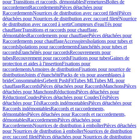
pour Transitions et raccords, démontables
Fermetures
Boîtes de
raccordement
Raccordements
Pièces détachées pour
Raccordements
Nourrices de distribution avec raccord fileté
Pièces
détachées pour Nourrices de distribution avec raccord fileté
Nourrice
de distribution avec raccord à sertir
Compteurs d'eau
Tés pour
chauffage
Transitions et raccords pour chauffage,
démontables
Raccordements pour chauffage
Pièces détachées pour
Raccordements pour chauffage
Accessoires
Isolations pour tubes et
raccords
Isolations pour raccordements
Étanchéités pour tubes et
raccords
Étanchéités pour raccords
Recouvrements pour
tubes
Recouvrement pour raccords
Fixations pour tubes
Gaines de
protection et aides à l'insertion
Fixations pour
raccordements
Armoires de distribution
Fixations pour nourrice de
distribution
Joints d’étanchéité
Packs de vis pour assemblages à
bride
Consommables
Geberit PushFit
Tubes ML
Tubes ML pour
chauffage
Raccords
Pièces détachées pour Raccords
Manchons
Pièces
détachées pour Manchons
Réductions
Pièces détachées pour
Réductions
Coudes
Pièces détachées pour Coudes
Tés
Pièces
détachées pour Tés
Raccords indémontables
Pièces détachées pour
Raccords indémontables
Raccords et raccordements,
démontables
Pièces détachées pour Raccords et raccordements,
démontables
Raccordements
Pièces détachées pour
Raccordements
Nourrices de distribution à emboîter
Pièces détachées
pour Nourrices de distribution à emboîter
Nourrices de distribution
avec raccord fileté
Pièces détachées pour Nourrices de distribution