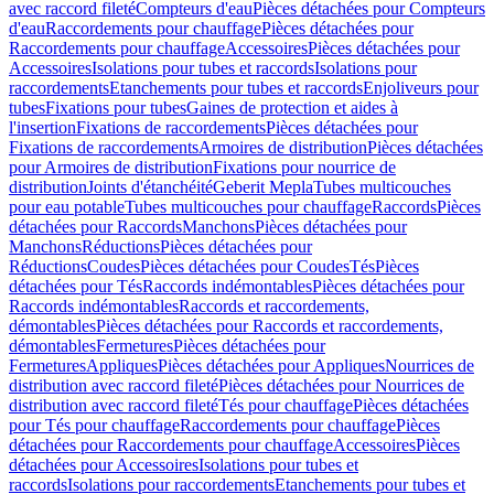
avec raccord fileté
Compteurs d'eau
Pièces détachées pour Compteurs
d'eau
Raccordements pour chauffage
Pièces détachées pour
Raccordements pour chauffage
Accessoires
Pièces détachées pour
Accessoires
Isolations pour tubes et raccords
Isolations pour
raccordements
Etanchements pour tubes et raccords
Enjoliveurs pour
tubes
Fixations pour tubes
Gaines de protection et aides à
l'insertion
Fixations de raccordements
Pièces détachées pour
Fixations de raccordements
Armoires de distribution
Pièces détachées
pour Armoires de distribution
Fixations pour nourrice de
distribution
Joints d'étanchéité
Geberit Mepla
Tubes multicouches
pour eau potable
Tubes multicouches pour chauffage
Raccords
Pièces
détachées pour Raccords
Manchons
Pièces détachées pour
Manchons
Réductions
Pièces détachées pour
Réductions
Coudes
Pièces détachées pour Coudes
Tés
Pièces
détachées pour Tés
Raccords indémontables
Pièces détachées pour
Raccords indémontables
Raccords et raccordements,
démontables
Pièces détachées pour Raccords et raccordements,
démontables
Fermetures
Pièces détachées pour
Fermetures
Appliques
Pièces détachées pour Appliques
Nourrices de
distribution avec raccord fileté
Pièces détachées pour Nourrices de
distribution avec raccord fileté
Tés pour chauffage
Pièces détachées
pour Tés pour chauffage
Raccordements pour chauffage
Pièces
détachées pour Raccordements pour chauffage
Accessoires
Pièces
détachées pour Accessoires
Isolations pour tubes et
raccords
Isolations pour raccordements
Etanchements pour tubes et