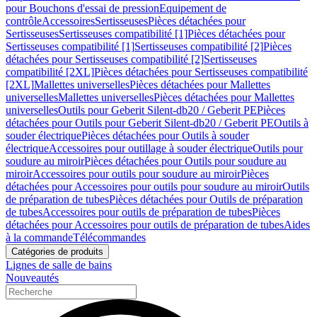
pour Bouchons d'essai de pression
Equipement de
contrôle
Accessoires
Sertisseuses
Pièces détachées pour
Sertisseuses
Sertisseuses compatibilité [1]
Pièces détachées pour
Sertisseuses compatibilité [1]
Sertisseuses compatibilité [2]
Pièces
détachées pour Sertisseuses compatibilité [2]
Sertisseuses
compatibilité [2XL]
Pièces détachées pour Sertisseuses compatibilité
[2XL]
Mallettes universelles
Pièces détachées pour Mallettes
universelles
Mallettes universelles
Pièces détachées pour Mallettes
universelles
Outils pour Geberit Silent-db20 / Geberit PE
Pièces
détachées pour Outils pour Geberit Silent-db20 / Geberit PE
Outils à
souder électrique
Pièces détachées pour Outils à souder
électrique
Accessoires pour outillage à souder électrique
Outils pour
soudure au miroir
Pièces détachées pour Outils pour soudure au
miroir
Accessoires pour outils pour soudure au miroir
Pièces
détachées pour Accessoires pour outils pour soudure au miroir
Outils
de préparation de tubes
Pièces détachées pour Outils de préparation
de tubes
Accessoires pour outils de préparation de tubes
Pièces
détachées pour Accessoires pour outils de préparation de tubes
Aides
à la commande
Télécommandes
Catégories de produits
Lignes de salle de bains
Nouveautés