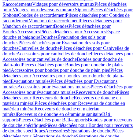
Raccordements
Vidages pour déversoirs muraux
Pièces détachées
pour Vidages pour déversoirs muraux
Siphons
Pièces détachées pour
Siphons
Coudes de raccordement
Pièces détachées pour Coudes de
raccordement
Manchon de raccordement
Pièces détachées pour
Manchon de raccordement
Bondes
Pièces détachées pour
Bondes
Accessoires
Pièces détachées pour Accessoires
Espace
douche et baignoire
Douches
Évacuation des sols pour
douches
Pièces détachées pour Évacuation des sols pour
douches
Canivelles de douche
Pièces détachées pour Canivelles de
douche
Accessoires pour canivelles de douche
Pièces détachées pour
Accessoires pour canivelles de douche
Bondes pour douche de
plain-pied
Pièces détachées pour Bondes pour douche de plain-
pied
Accessoires pour bondes pour douche de plain-pied
Pièces
détachées pour Accessoires pour bondes pour douche de plain-
pied
Evacuations murales
Pièces détachées pour Evacuations
murales
Accessoires pour évacuations murales
Pièces détachées pour
Accessoires pour évacuations murales
Receveurs de douche
Pièces
détachées pour Receveurs de douche
Receveurs de douche en
matériau minéral
Pièces détachées pour Receveurs de douche en
matériau minéral
Receveurs de douche en matériau
minéral
Receveurs de douche en céramique sanitaire
Bâti-
supports
Pièces détachées pour Bâti-supports
Bondes pour receveurs
de douche spécifiques
Pièces détachées pour Bondes pour receveurs
de douche spécifiques
Accessoires
Séparations de douche
Pièces
détachées pour Séparations de douche
Séparations de douche