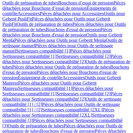
Outils de préparation de tubes
Bouchons d’essai de pression
Pièces
détachées pour Bouchons d’essai de pression
Équipements de
contrôle
Accessoires
Pièces détachées pour Accessoires
Outils pour
Geberit PushFit
Pièces détachées pour Outils pour Geberit
PushFit
Outils de préparation de tubes
Pièces détachées pour Outils
de préparation de tubes
Bouchons d'essai de pression
Pièces
détachées pour Bouchons d'essai de pression
Outils pour Geberit
Mepla
Pièces détachées pour Outils pour Geberit Mepla
Outils de
sertissage manuel
Pièces détachées pour Outils de sertissage
manuel
Sertisseuses compatibilité [1]
Pièces détachées pour
Sertisseuses compatibilité [1]
Sertisseuses compatibilité [2]
Pièces
détachées pour Sertisseuses compatibilité [2]
Outils de préparation de
tubes
Pièces détachées pour Outils de préparation de tubes
Bouchons
d'essai de pression
Pièces détachées pour Bouchons d'essai de
pression
Équipement de contrôle
Accessoires
Outils pour Geberit
Mapress
Pièces détachées pour Outils pour Geberit
Mapress
Sertisseuses compatibilité [1]
Pièces détachées pour
Sertisseuses compatibilité [1]
Sertisseuses compatibilité [2]
Pièces
détachées pour Sertisseuses compatibilité [2]
Outils de sertissage
compatibilité [1] / [2]
Pièces détachées pour Outils de sertissage
compatibilité [1] / [2]
Sertisseuses compatibilité [2XL]
Pièces
détachées pour Sertisseuses compatibilité [2XL]
Sertisseuses
compatibilité [3]
Pièces détachées pour Sertisseuses compatibilité
[3]
Outils de préparation de tubes
Pièces détachées pour Outils de
préparation de tubes
Bouchons d'essai de pression
Pièces détachées