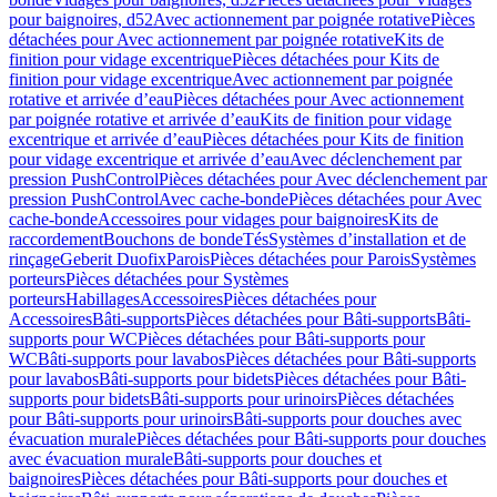
pour baignoires, d52
Avec actionnement par poignée rotative
Pièces
détachées pour Avec actionnement par poignée rotative
Kits de
finition pour vidage excentrique
Pièces détachées pour Kits de
finition pour vidage excentrique
Avec actionnement par poignée
rotative et arrivée d’eau
Pièces détachées pour Avec actionnement
par poignée rotative et arrivée d’eau
Kits de finition pour vidage
excentrique et arrivée d’eau
Pièces détachées pour Kits de finition
pour vidage excentrique et arrivée d’eau
Avec déclenchement par
pression PushControl
Pièces détachées pour Avec déclenchement par
pression PushControl
Avec cache-bonde
Pièces détachées pour Avec
cache-bonde
Accessoires pour vidages pour baignoires
Kits de
raccordement
Bouchons de bonde
Tés
Systèmes d’installation et de
rinçage
Geberit Duofix
Parois
Pièces détachées pour Parois
Systèmes
porteurs
Pièces détachées pour Systèmes
porteurs
Habillages
Accessoires
Pièces détachées pour
Accessoires
Bâti-supports
Pièces détachées pour Bâti-supports
Bâti-
supports pour WC
Pièces détachées pour Bâti-supports pour
WC
Bâti-supports pour lavabos
Pièces détachées pour Bâti-supports
pour lavabos
Bâti-supports pour bidets
Pièces détachées pour Bâti-
supports pour bidets
Bâti-supports pour urinoirs
Pièces détachées
pour Bâti-supports pour urinoirs
Bâti-supports pour douches avec
évacuation murale
Pièces détachées pour Bâti-supports pour douches
avec évacuation murale
Bâti-supports pour douches et
baignoires
Pièces détachées pour Bâti-supports pour douches et