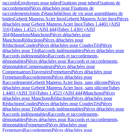
raccords
Enjoliveurs pour tubes
Fixations pour tubes
Fixations de
raccordements
Pièces détachées pour Fixations de
raccordements
Joints d'étanchéité
Jeux de vis pour assemblages de
brides
Geberit Mapress Acier Inox
Geberit Mapress Acier Inox
Pièces
détachées pour Geberit Mapress Acier Inox
Tubes 1.4401 (AISI
316)
Tubes 1.4521 (AISI 444)
Tubes 1.4301 (AISI
304)
Mamelons
Manchons
Pièces détachées pour
Manchons
Réductions
Pièces détachées pour
Réductions
Coudes
Pièces détachées pour Coudes
Tés
Pièces
détachées pour Tés
Raccords indémontables
Pièces détachées pour
Raccords indémontables
Raccords et raccordements,
démontables
Pièces détachées pour Raccords et raccordements,
démontables
Compensateurs
Pièces détachées pour
Compensateurs
Traversées
Fermetures
Pièces détachées pour
Fermetures
Raccordements
Pièces détachées pour
Raccordements
Geberit Mapress Acier Inox, sans silicone
Pièces
détachées pour Geberit Mapress Acier Inox, sans silicone
Tubes
1.4401 (AISI 316)
Tubes 1.4521 (AISI 444)
Manchons
Pièces
détachées pour Manchons
Réductions
Pièces détachées pour
Réductions
Coudes
Pièces détachées pour Coudes
Tés
Pièces
détachées pour Tés
Raccords indémontables
Pièces détachées pour
Raccords indémontables
Raccords et raccordements,
démontables
Pièces détachées pour Raccords et raccordements,
démontables
Fermetures
Pièces détachées pour
Fermetures
Raccordements
Pièces détachées pour