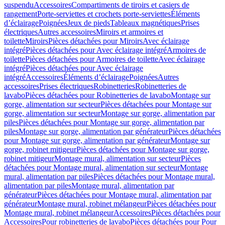
suspendu
Accessoires
Compartiments de tiroirs et casiers de
rangement
Porte-serviettes et crochets porte-serviettes
Éléments
d’éclairage
Poignées
Jeux de pieds
Tableaux magnétiques
Prises
électriques
Autres accessoires
Miroirs et armoires et
toilette
Miroirs
Pièces détachées pour Miroirs
Avec éclairage
intégré
Pièces détachées pour Avec éclairage intégré
Armoires de
toilette
Pièces détachées pour Armoires de toilette
Avec éclairage
intégré
Pièces détachées pour Avec éclairage
intégré
Accessoires
Éléments d’éclairage
Poignées
Autres
accessoires
Prises électriques
Robinetteries
Robinetteries de
lavabo
Pièces détachées pour Robinetteries de lavabo
Montage sur
gorge, alimentation sur secteur
Pièces détachées pour Montage sur
gorge, alimentation sur secteur
Montage sur gorge, alimentation par
piles
Pièces détachées pour Montage sur gorge, alimentation par
piles
Montage sur gorge, alimentation par générateur
Pièces détachées
pour Montage sur gorge, alimentation par générateur
Montage sur
gorge, robinet mitigeur
Pièces détachées pour Montage sur gorge,
robinet mitigeur
Montage mural, alimentation sur secteur
Pièces
détachées pour Montage mural, alimentation sur secteur
Montage
mural, alimentation par piles
Pièces détachées pour Montage mural,
alimentation par piles
Montage mural, alimentation par
générateur
Pièces détachées pour Montage mural, alimentation par
générateur
Montage mural, robinet mélangeur
Pièces détachées pour
Montage mural, robinet mélangeur
Accessoires
Pièces détachées pour
Accessoires
Pour robinetteries de lavabo
Pièces détachées pour Pour