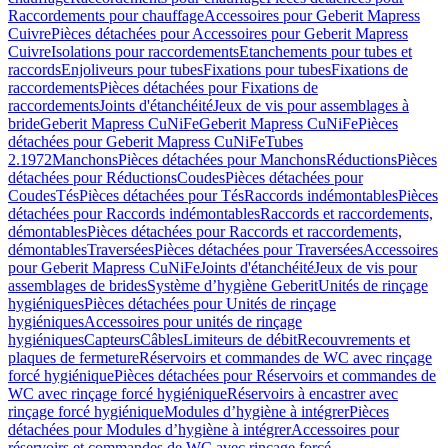
Raccordements pour chauffage
Accessoires pour Geberit Mapress
Cuivre
Pièces détachées pour Accessoires pour Geberit Mapress
Cuivre
Isolations pour raccordements
Etanchements pour tubes et
raccords
Enjoliveurs pour tubes
Fixations pour tubes
Fixations de
raccordements
Pièces détachées pour Fixations de
raccordements
Joints d'étanchéité
Jeux de vis pour assemblages à
bride
Geberit Mapress CuNiFe
Geberit Mapress CuNiFe
Pièces
détachées pour Geberit Mapress CuNiFe
Tubes
2.1972
Manchons
Pièces détachées pour Manchons
Réductions
Pièces
détachées pour Réductions
Coudes
Pièces détachées pour
Coudes
Tés
Pièces détachées pour Tés
Raccords indémontables
Pièces
détachées pour Raccords indémontables
Raccords et raccordements,
démontables
Pièces détachées pour Raccords et raccordements,
démontables
Traversées
Pièces détachées pour Traversées
Accessoires
pour Geberit Mapress CuNiFe
Joints d'étanchéité
Jeux de vis pour
assemblages de brides
Système d’hygiène Geberit
Unités de rinçage
hygiéniques
Pièces détachées pour Unités de rinçage
hygiéniques
Accessoires pour unités de rinçage
hygiéniques
Capteurs
Câbles
Limiteurs de débit
Recouvrements et
plaques de fermeture
Réservoirs et commandes de WC avec rinçage
forcé hygiénique
Pièces détachées pour Réservoirs et commandes de
WC avec rinçage forcé hygiénique
Réservoirs à encastrer avec
rinçage forcé hygiénique
Modules d’hygiène à intégrer
Pièces
détachées pour Modules d’hygiène à intégrer
Accessoires pour
réservoirs et commandes de WC avec rinçage forcé