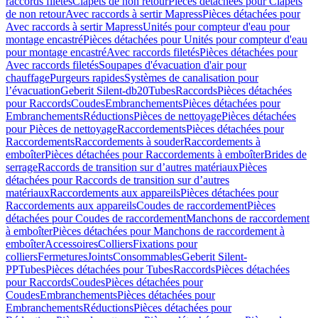
raccords filetés
Clapets de non retour
Pièces détachées pour Clapets
de non retour
Avec raccords à sertir Mapress
Pièces détachées pour
Avec raccords à sertir Mapress
Unités pour compteur d'eau pour
montage encastré
Pièces détachées pour Unités pour compteur d'eau
pour montage encastré
Avec raccords filetés
Pièces détachées pour
Avec raccords filetés
Soupapes d'évacuation d'air pour
chauffage
Purgeurs rapides
Systèmes de canalisation pour
l’évacuation
Geberit Silent-db20
Tubes
Raccords
Pièces détachées
pour Raccords
Coudes
Embranchements
Pièces détachées pour
Embranchements
Réductions
Pièces de nettoyage
Pièces détachées
pour Pièces de nettoyage
Raccordements
Pièces détachées pour
Raccordements
Raccordements à souder
Raccordements à
emboîter
Pièces détachées pour Raccordements à emboîter
Brides de
serrage
Raccords de transition sur d’autres matériaux
Pièces
détachées pour Raccords de transition sur d’autres
matériaux
Raccordements aux appareils
Pièces détachées pour
Raccordements aux appareils
Coudes de raccordement
Pièces
détachées pour Coudes de raccordement
Manchons de raccordement
à emboîter
Pièces détachées pour Manchons de raccordement à
emboîter
Accessoires
Colliers
Fixations pour
colliers
Fermetures
Joints
Consommables
Geberit Silent-
PP
Tubes
Pièces détachées pour Tubes
Raccords
Pièces détachées
pour Raccords
Coudes
Pièces détachées pour
Coudes
Embranchements
Pièces détachées pour
Embranchements
Réductions
Pièces détachées pour