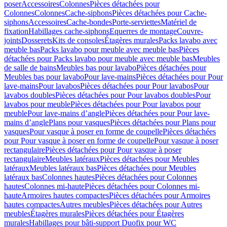
poser
Accessoires
Colonnes
Pièces détachées pour
Colonnes
Colonnes
Cache-siphons
Pièces détachées pour Cache-
siphons
Accessoires
Cache-bondes
Porte-serviettes
Matériel de
fixation
Habillages cache-siphons
Equerres de montage
Couvre-
joints
Dosserets
Kits de consoles
Étagères murales
Packs lavabo avec
meuble bas
Packs lavabo pour meuble avec meuble bas
Pièces
détachées pour Packs lavabo pour meuble avec meuble bas
Meubles
de salle de bains
Meubles bas pour lavabo
Pièces détachées pour
Meubles bas pour lavabo
Pour lave-mains
Pièces détachées pour Pour
lave-mains
Pour lavabos
Pièces détachées pour Pour lavabos
Pour
lavabos doubles
Pièces détachées pour Pour lavabos doubles
Pour
lavabos pour meuble
Pièces détachées pour Pour lavabos pour
meuble
Pour lave-mains d’angle
Pièces détachées pour Pour lave-
mains d’angle
Plans pour vasques
Pièces détachées pour Plans pour
vasques
Pour vasque à poser en forme de coupelle
Pièces détachées
pour Pour vasque à poser en forme de coupelle
Pour vasque à poser
rectangulaire
Pièces détachées pour Pour vasque à poser
rectangulaire
Meubles latéraux
Pièces détachées pour Meubles
latéraux
Meubles latéraux bas
Pièces détachées pour Meubles
latéraux bas
Colonnes hautes
Pièces détachées pour Colonnes
hautes
Colonnes mi-haute
Pièces détachées pour Colonnes mi-
haute
Armoires hautes compactes
Pièces détachées pour Armoires
hautes compactes
Autres meubles
Pièces détachées pour Autres
meubles
Étagères murales
Pièces détachées pour Étagères
murales
Habillages pour bâti-support Duofix pour WC