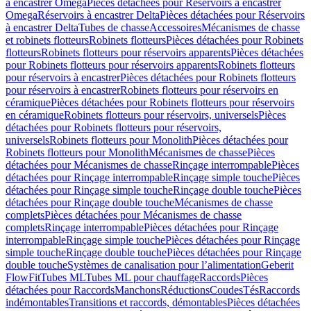
à encastrer Omega
Pièces détachées pour Réservoirs à encastrer
Omega
Réservoirs à encastrer Delta
Pièces détachées pour Réservoirs
à encastrer Delta
Tubes de chasse
Accessoires
Mécanismes de chasse
et robinets flotteurs
Robinets flotteurs
Pièces détachées pour Robinets
flotteurs
Robinets flotteurs pour réservoirs apparents
Pièces détachées
pour Robinets flotteurs pour réservoirs apparents
Robinets flotteurs
pour réservoirs à encastrer
Pièces détachées pour Robinets flotteurs
pour réservoirs à encastrer
Robinets flotteurs pour réservoirs en
céramique
Pièces détachées pour Robinets flotteurs pour réservoirs
en céramique
Robinets flotteurs pour réservoirs, universels
Pièces
détachées pour Robinets flotteurs pour réservoirs,
universels
Robinets flotteurs pour Monolith
Pièces détachées pour
Robinets flotteurs pour Monolith
Mécanismes de chasse
Pièces
détachées pour Mécanismes de chasse
Rinçage interrompable
Pièces
détachées pour Rinçage interrompable
Rinçage simple touche
Pièces
détachées pour Rinçage simple touche
Rinçage double touche
Pièces
détachées pour Rinçage double touche
Mécanismes de chasse
complets
Pièces détachées pour Mécanismes de chasse
complets
Rinçage interrompable
Pièces détachées pour Rinçage
interrompable
Rinçage simple touche
Pièces détachées pour Rinçage
simple touche
Rinçage double touche
Pièces détachées pour Rinçage
double touche
Systèmes de canalisation pour l’alimentation
Geberit
FlowFit
Tubes ML
Tubes ML pour chauffage
Raccords
Pièces
détachées pour Raccords
Manchons
Réductions
Coudes
Tés
Raccords
indémontables
Transitions et raccords, démontables
Pièces détachées