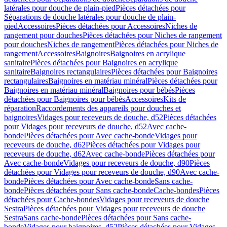
latérales pour douche de plain-pied
Pièces détachées pour
Séparations de douche latérales pour douche de plain-
pied
Accessoires
Pièces détachées pour Accessoires
Niches de
rangement pour douches
Pièces détachées pour Niches de rangement
pour douches
Niches de rangement
Pièces détachées pour Niches de
rangement
Accessoires
Baignoires
Baignoires en acrylique
sanitaire
Pièces détachées pour Baignoires en acrylique
sanitaire
Baignoires rectangulaires
Pièces détachées pour Baignoires
rectangulaires
Baignoires en matériau minéral
Pièces détachées pour
Baignoires en matériau minéral
Baignoires pour bébés
Pièces
détachées pour Baignoires pour bébés
Accessoires
Kits de
réparation
Raccordements des appareils pour douches et
baignoires
Vidages pour receveurs de douche, d52
Pièces détachées
pour Vidages pour receveurs de douche, d52
Avec cache-
bonde
Pièces détachées pour Avec cache-bonde
Vidages pour
receveurs de douche, d62
Pièces détachées pour Vidages pour
receveurs de douche, d62
Avec cache-bonde
Pièces détachées pour
Avec cache-bonde
Vidages pour receveurs de douche, d90
Pièces
détachées pour Vidages pour receveurs de douche, d90
Avec cache-
bonde
Pièces détachées pour Avec cache-bonde
Sans cache-
bonde
Pièces détachées pour Sans cache-bonde
Cache-bondes
Pièces
détachées pour Cache-bondes
Vidages pour receveurs de douche
Sestra
Pièces détachées pour Vidages pour receveurs de douche
Sestra
Sans cache-bonde
Pièces détachées pour Sans cache-
bonde
Vidages pour baignoires, d52
Pièces détachées pour Vidages