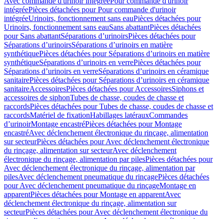
Avec commande d'urinoir intégrée
Pour commande d'urinoir
intégrée
Pièces détachées pour Pour commande d'urinoir
intégrée
Urinoirs, fonctionnement sans eau
Pièces détachées pour
Urinoirs, fonctionnement sans eau
Sans abattant
Pièces détachées
pour Sans abattant
Séparations d’urinoirs
Pièces détachées pour
Séparations d’urinoirs
Séparations d’urinoirs en matière
synthétique
Pièces détachées pour Séparations d’urinoirs en matière
synthétique
Séparations d’urinoirs en verre
Pièces détachées pour
Séparations d’urinoirs en verre
Séparations d’urinoirs en céramique
sanitaire
Pièces détachées pour Séparations d’urinoirs en céramique
sanitaire
Accessoires
Pièces détachées pour Accessoires
Siphons et
accessoires de siphon
Tubes de chasse, coudes de chasse et
raccords
Pièces détachées pour Tubes de chasse, coudes de chasse et
raccords
Matériel de fixation
Habillages latéraux
Commandes
dʼurinoir
Montage encastré
Pièces détachées pour Montage
encastré
Avec déclenchement électronique du rinçage, alimentation
sur secteur
Pièces détachées pour Avec déclenchement électronique
du rinçage, alimentation sur secteur
Avec déclenchement
électronique du rinçage, alimentation par piles
Pièces détachées pour
Avec déclenchement électronique du rinçage, alimentation par
piles
Avec déclenchement pneumatique du rinçage
Pièces détachées
pour Avec déclenchement pneumatique du rinçage
Montage en
apparent
Pièces détachées pour Montage en apparent
Avec
déclenchement électronique du rinçage, alimentation sur
secteur
Pièces détachées pour Avec déclenchement électronique du