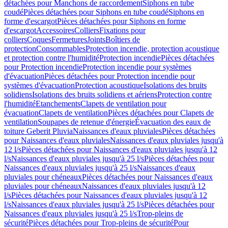
détachées pour Manchons de raccordement
Siphons en tube
coudé
Pièces détachées pour Siphons en tube coudé
Siphons en
forme d'escargot
Pièces détachées pour Siphons en forme
d'escargot
Accessoires
Colliers
Fixations pour
colliers
Coques
Fermetures
Joints
Boîtiers de
protection
Consommables
Protection incendie, protection acoustique
et protection contre l'humidité
Protection incendie
Pièces détachées
pour Protection incendie
Protection incendie pour systèmes
d'évacuation
Pièces détachées pour Protection incendie pour
systèmes d'évacuation
Protection acoustique
Isolations des bruits
solidiens
Isolations des bruits solidiens et aériens
Protection contre
l'humidité
Etanchements
Clapets de ventilation pour
évacuation
Clapets de ventilation
Pièces détachées pour Clapets de
ventilation
Soupapes de retenue d'énergie
Évacuation des eaux de
toiture Geberit Pluvia
Naissances d'eaux pluviales
Pièces détachées
pour Naissances d'eaux pluviales
Naissances d'eaux pluviales jusqu'à
12 l/s
Pièces détachées pour Naissances d'eaux pluviales jusqu'à 12
l/s
Naissances d'eaux pluviales jusqu'à 25 l/s
Pièces détachées pour
Naissances d'eaux pluviales jusqu'à 25 l/s
Naissances d'eaux
pluviales pour chéneaux
Pièces détachées pour Naissances d'eaux
pluviales pour chéneaux
Naissances d'eaux pluviales jusqu'à 12
l/s
Pièces détachées pour Naissances d'eaux pluviales jusqu'à 12
l/s
Naissances d'eaux pluviales jusqu'à 25 l/s
Pièces détachées pour
Naissances d'eaux pluviales jusqu'à 25 l/s
Trop-pleins de
sécurité
Pièces détachées pour Trop-pleins de sécurité
Pour