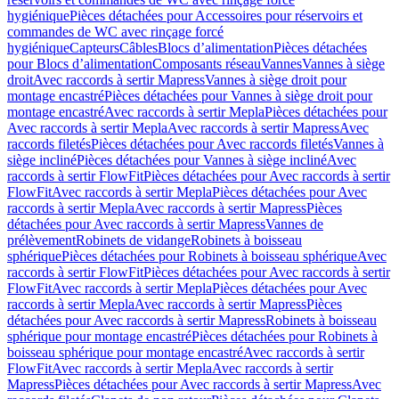
hygiénique
Pièces détachées pour Accessoires pour réservoirs et
commandes de WC avec rinçage forcé
hygiénique
Capteurs
Câbles
Blocs d’alimentation
Pièces détachées
pour Blocs d’alimentation
Composants réseau
Vannes
Vannes à siège
droit
Avec raccords à sertir Mapress
Vannes à siège droit pour
montage encastré
Pièces détachées pour Vannes à siège droit pour
montage encastré
Avec raccords à sertir Mepla
Pièces détachées pour
Avec raccords à sertir Mepla
Avec raccords à sertir Mapress
Avec
raccords filetés
Pièces détachées pour Avec raccords filetés
Vannes à
siège incliné
Pièces détachées pour Vannes à siège incliné
Avec
raccords à sertir FlowFit
Pièces détachées pour Avec raccords à sertir
FlowFit
Avec raccords à sertir Mepla
Pièces détachées pour Avec
raccords à sertir Mepla
Avec raccords à sertir Mapress
Pièces
détachées pour Avec raccords à sertir Mapress
Vannes de
prélèvement
Robinets de vidange
Robinets à boisseau
sphérique
Pièces détachées pour Robinets à boisseau sphérique
Avec
raccords à sertir FlowFit
Pièces détachées pour Avec raccords à sertir
FlowFit
Avec raccords à sertir Mepla
Pièces détachées pour Avec
raccords à sertir Mepla
Avec raccords à sertir Mapress
Pièces
détachées pour Avec raccords à sertir Mapress
Robinets à boisseau
sphérique pour montage encastré
Pièces détachées pour Robinets à
boisseau sphérique pour montage encastré
Avec raccords à sertir
FlowFit
Avec raccords à sertir Mepla
Avec raccords à sertir
Mapress
Pièces détachées pour Avec raccords à sertir Mapress
Avec