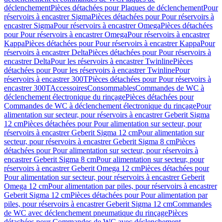
déclenchement
Pièces détachées pour Plaques de déclenchement
Pour
réservoirs à encastrer Sigma
Pièces détachées pour Pour réservoirs à
encastrer Sigma
Pour réservoirs à encastrer Omega
Pièces détachées
pour Pour réservoirs à encastrer Omega
Pour réservoirs à encastrer
Kappa
Pièces détachées pour Pour réservoirs à encastrer Kappa
Pour
réservoirs à encastrer Delta
Pièces détachées pour Pour réservoirs à
encastrer Delta
Pour les réservoirs à encastrer Twinline
Pièces
détachées pour Pour les réservoirs à encastrer Twinline
Pour
réservoirs à encastrer 300T
Pièces détachées pour Pour réservoirs à
encastrer 300T
Accessoires
Consommables
Commandes de WC à
déclenchement électronique du rinçage
Pièces détachées pour
Commandes de WC à déclenchement électronique du rinçage
Pour
alimentation sur secteur, pour réservoirs à encastrer Geberit Sigma
12 cm
Pièces détachées pour Pour alimentation sur secteur, pour
réservoirs à encastrer Geberit Sigma 12 cm
Pour alimentation sur
secteur, pour réservoirs à encastrer Geberit Sigma 8 cm
Pièces
détachées pour Pour alimentation sur secteur, pour réservoirs à
encastrer Geberit Sigma 8 cm
Pour alimentation sur secteur, pour
réservoirs à encastrer Geberit Omega 12 cm
Pièces détachées pour
Pour alimentation sur secteur, pour réservoirs à encastrer Geberit
Omega 12 cm
Pour alimentation par piles, pour réservoirs à encastrer
Geberit Sigma 12 cm
Pièces détachées pour Pour alimentation par
piles, pour réservoirs à encastrer Geberit Sigma 12 cm
Commandes
de WC avec déclenchement pneumatique du rinçage
Pièces
détachées pour Commandes de WC avec déclenchement