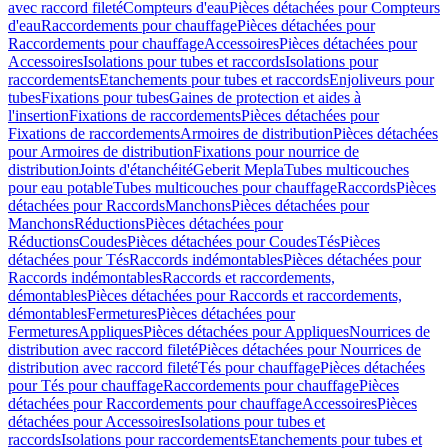
avec raccord fileté
Compteurs d'eau
Pièces détachées pour Compteurs
d'eau
Raccordements pour chauffage
Pièces détachées pour
Raccordements pour chauffage
Accessoires
Pièces détachées pour
Accessoires
Isolations pour tubes et raccords
Isolations pour
raccordements
Etanchements pour tubes et raccords
Enjoliveurs pour
tubes
Fixations pour tubes
Gaines de protection et aides à
l'insertion
Fixations de raccordements
Pièces détachées pour
Fixations de raccordements
Armoires de distribution
Pièces détachées
pour Armoires de distribution
Fixations pour nourrice de
distribution
Joints d'étanchéité
Geberit Mepla
Tubes multicouches
pour eau potable
Tubes multicouches pour chauffage
Raccords
Pièces
détachées pour Raccords
Manchons
Pièces détachées pour
Manchons
Réductions
Pièces détachées pour
Réductions
Coudes
Pièces détachées pour Coudes
Tés
Pièces
détachées pour Tés
Raccords indémontables
Pièces détachées pour
Raccords indémontables
Raccords et raccordements,
démontables
Pièces détachées pour Raccords et raccordements,
démontables
Fermetures
Pièces détachées pour
Fermetures
Appliques
Pièces détachées pour Appliques
Nourrices de
distribution avec raccord fileté
Pièces détachées pour Nourrices de
distribution avec raccord fileté
Tés pour chauffage
Pièces détachées
pour Tés pour chauffage
Raccordements pour chauffage
Pièces
détachées pour Raccordements pour chauffage
Accessoires
Pièces
détachées pour Accessoires
Isolations pour tubes et
raccords
Isolations pour raccordements
Etanchements pour tubes et