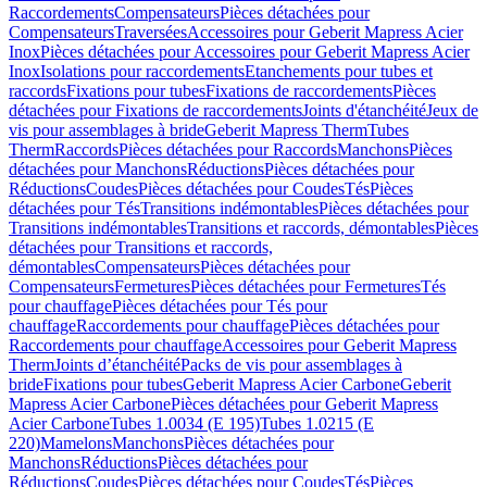
Raccordements
Compensateurs
Pièces détachées pour
Compensateurs
Traversées
Accessoires pour Geberit Mapress Acier
Inox
Pièces détachées pour Accessoires pour Geberit Mapress Acier
Inox
Isolations pour raccordements
Etanchements pour tubes et
raccords
Fixations pour tubes
Fixations de raccordements
Pièces
détachées pour Fixations de raccordements
Joints d'étanchéité
Jeux de
vis pour assemblages à bride
Geberit Mapress Therm
Tubes
Therm
Raccords
Pièces détachées pour Raccords
Manchons
Pièces
détachées pour Manchons
Réductions
Pièces détachées pour
Réductions
Coudes
Pièces détachées pour Coudes
Tés
Pièces
détachées pour Tés
Transitions indémontables
Pièces détachées pour
Transitions indémontables
Transitions et raccords, démontables
Pièces
détachées pour Transitions et raccords,
démontables
Compensateurs
Pièces détachées pour
Compensateurs
Fermetures
Pièces détachées pour Fermetures
Tés
pour chauffage
Pièces détachées pour Tés pour
chauffage
Raccordements pour chauffage
Pièces détachées pour
Raccordements pour chauffage
Accessoires pour Geberit Mapress
Therm
Joints d’étanchéité
Packs de vis pour assemblages à
bride
Fixations pour tubes
Geberit Mapress Acier Carbone
Geberit
Mapress Acier Carbone
Pièces détachées pour Geberit Mapress
Acier Carbone
Tubes 1.0034 (E 195)
Tubes 1.0215 (E
220)
Mamelons
Manchons
Pièces détachées pour
Manchons
Réductions
Pièces détachées pour
Réductions
Coudes
Pièces détachées pour Coudes
Tés
Pièces