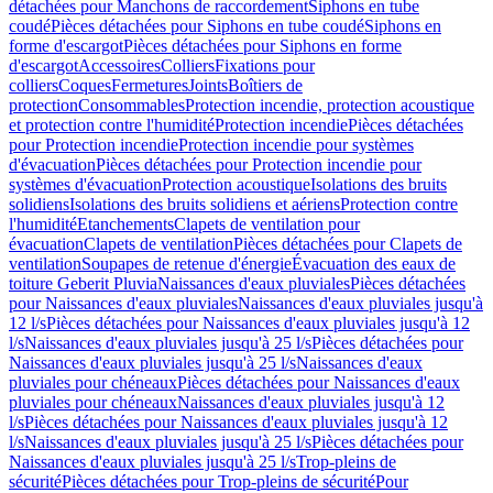
détachées pour Manchons de raccordement
Siphons en tube
coudé
Pièces détachées pour Siphons en tube coudé
Siphons en
forme d'escargot
Pièces détachées pour Siphons en forme
d'escargot
Accessoires
Colliers
Fixations pour
colliers
Coques
Fermetures
Joints
Boîtiers de
protection
Consommables
Protection incendie, protection acoustique
et protection contre l'humidité
Protection incendie
Pièces détachées
pour Protection incendie
Protection incendie pour systèmes
d'évacuation
Pièces détachées pour Protection incendie pour
systèmes d'évacuation
Protection acoustique
Isolations des bruits
solidiens
Isolations des bruits solidiens et aériens
Protection contre
l'humidité
Etanchements
Clapets de ventilation pour
évacuation
Clapets de ventilation
Pièces détachées pour Clapets de
ventilation
Soupapes de retenue d'énergie
Évacuation des eaux de
toiture Geberit Pluvia
Naissances d'eaux pluviales
Pièces détachées
pour Naissances d'eaux pluviales
Naissances d'eaux pluviales jusqu'à
12 l/s
Pièces détachées pour Naissances d'eaux pluviales jusqu'à 12
l/s
Naissances d'eaux pluviales jusqu'à 25 l/s
Pièces détachées pour
Naissances d'eaux pluviales jusqu'à 25 l/s
Naissances d'eaux
pluviales pour chéneaux
Pièces détachées pour Naissances d'eaux
pluviales pour chéneaux
Naissances d'eaux pluviales jusqu'à 12
l/s
Pièces détachées pour Naissances d'eaux pluviales jusqu'à 12
l/s
Naissances d'eaux pluviales jusqu'à 25 l/s
Pièces détachées pour
Naissances d'eaux pluviales jusqu'à 25 l/s
Trop-pleins de
sécurité
Pièces détachées pour Trop-pleins de sécurité
Pour