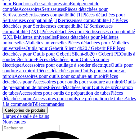
pour Bouchons d'essai de pression
Equipement de
contrôle
Accessoires
Sertisseuses
Pièces détachées pour
Sertisseuses
Sertisseuses compatibilité [1]
Pièces détachées pour
Sertisseuses compatibilité [1]
Sertisseuses compatibilité [2]
Pièces
détachées pour Sertisseuses compatibilité [2]
Sertisseuses
compatibilité [2XL]
Pièces détachées pour Sertisseuses compatibilité
[2XL]
Mallettes universelles
Pièces détachées pour Mallettes
universelles
Mallettes universelles
Pièces détachées pour Mallettes
universelles
Outils pour Geberit Silent-db20 / Geberit PE
Pièces
détachées pour Outils pour Geberit Silent-db20 / Geberit PE
Outils à
souder électrique
Pièces détachées pour Outils à souder
électrique
Accessoires pour outillage à souder électrique
Outils pour
soudure au miroir
Pièces détachées pour Outils pour soudure au
miroir
Accessoires pour outils pour soudure au miroir
Pièces
détachées pour Accessoires pour outils pour soudure au miroir
Outils
de préparation de tubes
Pièces détachées pour Outils de préparation
de tubes
Accessoires pour outils de préparation de tubes
Pièces
détachées pour Accessoires pour outils de préparation de tubes
Aides
à la commande
Télécommandes
Catégories de produits
Lignes de salle de bains
Nouveautés