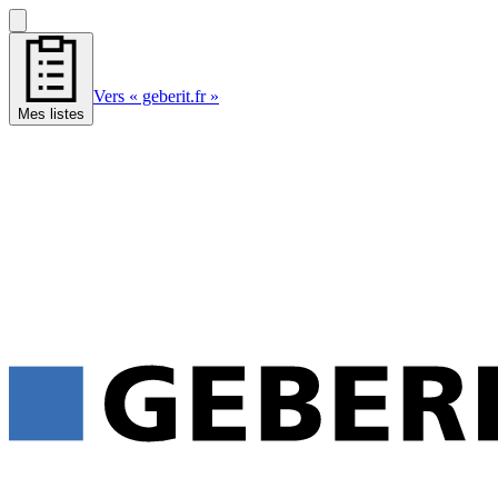
Vers « geberit.fr »
Mes listes