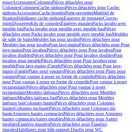
poser
Accessoires
Colonnes
Pièces détachées pour
Colonnes
Colonnes
Cache-siphons
Pièces détachées pour Cache-
siphons
Accessoires
Cache-bondes
Porte-serviettes
Matériel de
fixation
Habillages cache-siphons
Equerres de montage
Couvre-
joints
Dosserets
Kits de consoles
Étagères murales
Packs lavabo avec
meuble bas
Packs lavabo pour meuble avec meuble bas
Pièces
détachées pour Packs lavabo pour meuble avec meuble bas
Meubles
de salle de bains
Meubles bas pour lavabo
Pièces détachées pour
Meubles bas pour lavabo
Pour lave-mains
Pièces détachées pour Pour
lave-mains
Pour lavabos
Pièces détachées pour Pour lavabos
Pour
lavabos doubles
Pièces détachées pour Pour lavabos doubles
Pour
lavabos pour meuble
Pièces détachées pour Pour lavabos pour
meuble
Pour lave-mains d’angle
Pièces détachées pour Pour lave-
mains d’angle
Plans pour vasques
Pièces détachées pour Plans pour
vasques
Pour vasque à poser en forme de coupelle
Pièces détachées
pour Pour vasque à poser en forme de coupelle
Pour vasque à poser
rectangulaire
Pièces détachées pour Pour vasque à poser
rectangulaire
Meubles latéraux
Pièces détachées pour Meubles
latéraux
Meubles latéraux bas
Pièces détachées pour Meubles
latéraux bas
Colonnes hautes
Pièces détachées pour Colonnes
hautes
Colonnes mi-haute
Pièces détachées pour Colonnes mi-
haute
Armoires hautes compactes
Pièces détachées pour Armoires
hautes compactes
Autres meubles
Pièces détachées pour Autres
meubles
Étagères murales
Pièces détachées pour Étagères
murales
Habillages pour bâti-support Duofix pour WC