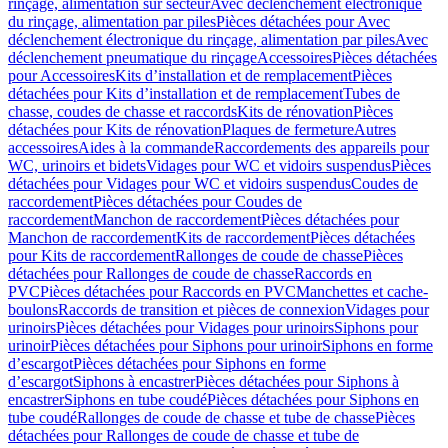
rinçage, alimentation sur secteur
Avec déclenchement électronique
du rinçage, alimentation par piles
Pièces détachées pour Avec
déclenchement électronique du rinçage, alimentation par piles
Avec
déclenchement pneumatique du rinçage
Accessoires
Pièces détachées
pour Accessoires
Kits d’installation et de remplacement
Pièces
détachées pour Kits d’installation et de remplacement
Tubes de
chasse, coudes de chasse et raccords
Kits de rénovation
Pièces
détachées pour Kits de rénovation
Plaques de fermeture
Autres
accessoires
Aides à la commande
Raccordements des appareils pour
WC, urinoirs et bidets
Vidages pour WC et vidoirs suspendus
Pièces
détachées pour Vidages pour WC et vidoirs suspendus
Coudes de
raccordement
Pièces détachées pour Coudes de
raccordement
Manchon de raccordement
Pièces détachées pour
Manchon de raccordement
Kits de raccordement
Pièces détachées
pour Kits de raccordement
Rallonges de coude de chasse
Pièces
détachées pour Rallonges de coude de chasse
Raccords en
PVC
Pièces détachées pour Raccords en PVC
Manchettes et cache-
boulons
Raccords de transition et pièces de connexion
Vidages pour
urinoirs
Pièces détachées pour Vidages pour urinoirs
Siphons pour
urinoir
Pièces détachées pour Siphons pour urinoir
Siphons en forme
d’escargot
Pièces détachées pour Siphons en forme
d’escargot
Siphons à encastrer
Pièces détachées pour Siphons à
encastrer
Siphons en tube coudé
Pièces détachées pour Siphons en
tube coudé
Rallonges de coude de chasse et tube de chasse
Pièces
détachées pour Rallonges de coude de chasse et tube de