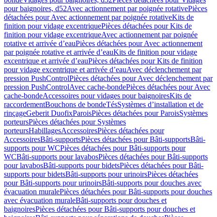
pour baignoires, d52
Avec actionnement par poignée rotative
Pièces
détachées pour Avec actionnement par poignée rotative
Kits de
finition pour vidage excentrique
Pièces détachées pour Kits de
finition pour vidage excentrique
Avec actionnement par poignée
rotative et arrivée d’eau
Pièces détachées pour Avec actionnement
par poignée rotative et arrivée d’eau
Kits de finition pour vidage
excentrique et arrivée d’eau
Pièces détachées pour Kits de finition
pour vidage excentrique et arrivée d’eau
Avec déclenchement par
pression PushControl
Pièces détachées pour Avec déclenchement par
pression PushControl
Avec cache-bonde
Pièces détachées pour Avec
cache-bonde
Accessoires pour vidages pour baignoires
Kits de
raccordement
Bouchons de bonde
Tés
Systèmes d’installation et de
rinçage
Geberit Duofix
Parois
Pièces détachées pour Parois
Systèmes
porteurs
Pièces détachées pour Systèmes
porteurs
Habillages
Accessoires
Pièces détachées pour
Accessoires
Bâti-supports
Pièces détachées pour Bâti-supports
Bâti-
supports pour WC
Pièces détachées pour Bâti-supports pour
WC
Bâti-supports pour lavabos
Pièces détachées pour Bâti-supports
pour lavabos
Bâti-supports pour bidets
Pièces détachées pour Bâti-
supports pour bidets
Bâti-supports pour urinoirs
Pièces détachées
pour Bâti-supports pour urinoirs
Bâti-supports pour douches avec
évacuation murale
Pièces détachées pour Bâti-supports pour douches
avec évacuation murale
Bâti-supports pour douches et
baignoires
Pièces détachées pour Bâti-supports pour douches et