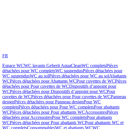
FR
Espace WC
WC lavants Geberit AquaClean
WC complets
Pièces
détachées pour WC complets
WC suspendus
Pièces détachées pour
WC suspendus
WC au sol
Pièces détachées pour WC au sol
Abattants
WC
Pièces détachées pour Abattants WC
Pour cuvettes de WC
Pièces
détachées pour Pour cuvettes de WC
Dispositifs d’appoint pour
WC
Pièces détachées pour Dispositifs d’appoint pour WC
Pour
cuvettes de WC
Pièces détachées pour Pour cuvettes de WC
Panneau
design
Pièces détachées pour Panneau design
Pour WC
complets
Pièces détachées pour Pour WC complets
Pour abattants
WC
Pièces détachées pour Pour abattants WC
Accessoires
Pièces
détachées pour Accessoires
Pour WC complets
Pour abattants
WC
Pièces détachées pour Pour abattants WC
Pour abattants WC et
WC complets
Consommables
WC et abattants WC
WC