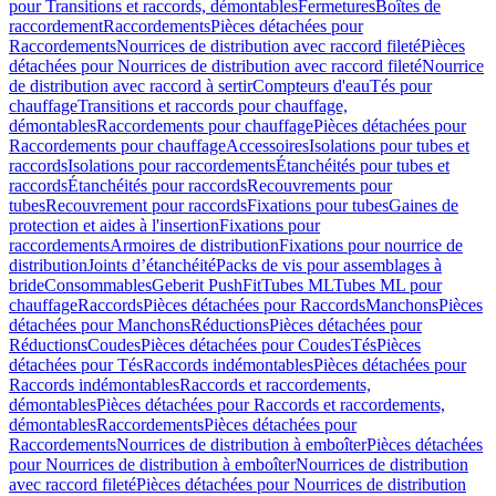
pour Transitions et raccords, démontables
Fermetures
Boîtes de
raccordement
Raccordements
Pièces détachées pour
Raccordements
Nourrices de distribution avec raccord fileté
Pièces
détachées pour Nourrices de distribution avec raccord fileté
Nourrice
de distribution avec raccord à sertir
Compteurs d'eau
Tés pour
chauffage
Transitions et raccords pour chauffage,
démontables
Raccordements pour chauffage
Pièces détachées pour
Raccordements pour chauffage
Accessoires
Isolations pour tubes et
raccords
Isolations pour raccordements
Étanchéités pour tubes et
raccords
Étanchéités pour raccords
Recouvrements pour
tubes
Recouvrement pour raccords
Fixations pour tubes
Gaines de
protection et aides à l'insertion
Fixations pour
raccordements
Armoires de distribution
Fixations pour nourrice de
distribution
Joints d’étanchéité
Packs de vis pour assemblages à
bride
Consommables
Geberit PushFit
Tubes ML
Tubes ML pour
chauffage
Raccords
Pièces détachées pour Raccords
Manchons
Pièces
détachées pour Manchons
Réductions
Pièces détachées pour
Réductions
Coudes
Pièces détachées pour Coudes
Tés
Pièces
détachées pour Tés
Raccords indémontables
Pièces détachées pour
Raccords indémontables
Raccords et raccordements,
démontables
Pièces détachées pour Raccords et raccordements,
démontables
Raccordements
Pièces détachées pour
Raccordements
Nourrices de distribution à emboîter
Pièces détachées
pour Nourrices de distribution à emboîter
Nourrices de distribution
avec raccord fileté
Pièces détachées pour Nourrices de distribution