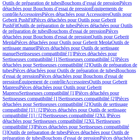
Outils de préparation de tubes
Bouchons d’essai de pression
Pièces
détachées pour Bouchons d’essai de pression
Équipements de
contrôle
Accessoires
Pièces détachées pour Accessoires
Outils pour
Geberit PushFit
Pièces détachées pour Outils pour Geberit
PushFit
Outils de préparation de tubes
Pièces détachées pour Outils
de préparation de tubes
Bouchons d'essai de pression
Pièces
détachées pour Bouchons d'essai de pression
Outils pour Geberit
Mepla
Pièces détachées pour Outils pour Geberit Mepla
Outils de
sertissage manuel
Pièces détachées pour Outils de sertissage
manuel
Sertisseuses compatibilité [1]
Pièces détachées pour
Sertisseuses compatibilité [1]
Sertisseuses compatibilité [2]
Pièces
détachées pour Sertisseuses compatibilité [2]
Outils de préparation de
tubes
Pièces détachées pour Outils de préparation de tubes
Bouchons
d'essai de pression
Pièces détachées pour Bouchons d'essai de
pression
Équipement de contrôle
Accessoires
Outils pour Geberit
Mapress
Pièces détachées pour Outils pour Geberit
Mapress
Sertisseuses compatibilité [1]
Pièces détachées pour
Sertisseuses compatibilité [1]
Sertisseuses compatibilité [2]
Pièces
détachées pour Sertisseuses compatibilité [2]
Outils de sertissage
compatibilité [1] / [2]
Pièces détachées pour Outils de sertissage
compatibilité [1] / [2]
Sertisseuses compatibilité [2XL]
Pièces
détachées pour Sertisseuses compatibilité [2XL]
Sertisseuses
compatibilité [3]
Pièces détachées pour Sertisseuses compatibilité
[3]
Outils de préparation de tubes
Pièces détachées pour Outils de
préparation de tubes
Bouchons d'essai de pression
Pièces détachées