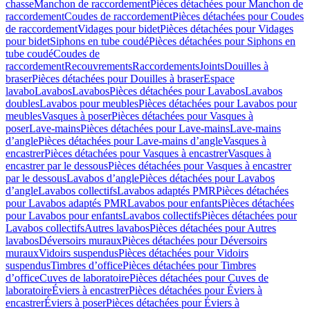
chasse
Manchon de raccordement
Pièces détachées pour Manchon de
raccordement
Coudes de raccordement
Pièces détachées pour Coudes
de raccordement
Vidages pour bidet
Pièces détachées pour Vidages
pour bidet
Siphons en tube coudé
Pièces détachées pour Siphons en
tube coudé
Coudes de
raccordement
Recouvrements
Raccordements
Joints
Douilles à
braser
Pièces détachées pour Douilles à braser
Espace
lavabo
Lavabos
Lavabos
Pièces détachées pour Lavabos
Lavabos
doubles
Lavabos pour meubles
Pièces détachées pour Lavabos pour
meubles
Vasques à poser
Pièces détachées pour Vasques à
poser
Lave-mains
Pièces détachées pour Lave-mains
Lave-mains
d’angle
Pièces détachées pour Lave-mains d’angle
Vasques à
encastrer
Pièces détachées pour Vasques à encastrer
Vasques à
encastrer par le dessous
Pièces détachées pour Vasques à encastrer
par le dessous
Lavabos d’angle
Pièces détachées pour Lavabos
d’angle
Lavabos collectifs
Lavabos adaptés PMR
Pièces détachées
pour Lavabos adaptés PMR
Lavabos pour enfants
Pièces détachées
pour Lavabos pour enfants
Lavabos collectifs
Pièces détachées pour
Lavabos collectifs
Autres lavabos
Pièces détachées pour Autres
lavabos
Déversoirs muraux
Pièces détachées pour Déversoirs
muraux
Vidoirs suspendus
Pièces détachées pour Vidoirs
suspendus
Timbres dʼoffice
Pièces détachées pour Timbres
dʼoffice
Cuves de laboratoire
Pièces détachées pour Cuves de
laboratoire
Éviers à encastrer
Pièces détachées pour Éviers à
encastrer
Éviers à poser
Pièces détachées pour Éviers à