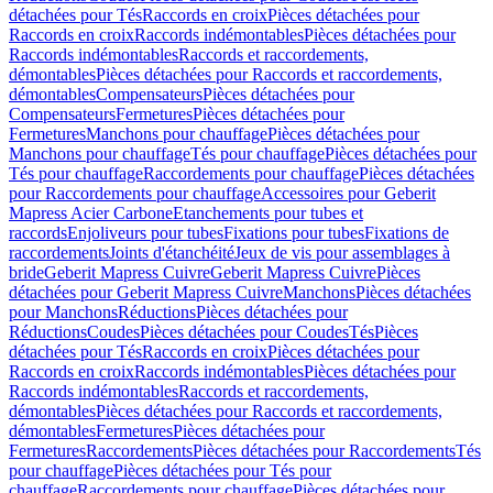
détachées pour Tés
Raccords en croix
Pièces détachées pour
Raccords en croix
Raccords indémontables
Pièces détachées pour
Raccords indémontables
Raccords et raccordements,
démontables
Pièces détachées pour Raccords et raccordements,
démontables
Compensateurs
Pièces détachées pour
Compensateurs
Fermetures
Pièces détachées pour
Fermetures
Manchons pour chauffage
Pièces détachées pour
Manchons pour chauffage
Tés pour chauffage
Pièces détachées pour
Tés pour chauffage
Raccordements pour chauffage
Pièces détachées
pour Raccordements pour chauffage
Accessoires pour Geberit
Mapress Acier Carbone
Etanchements pour tubes et
raccords
Enjoliveurs pour tubes
Fixations pour tubes
Fixations de
raccordements
Joints d'étanchéité
Jeux de vis pour assemblages à
bride
Geberit Mapress Cuivre
Geberit Mapress Cuivre
Pièces
détachées pour Geberit Mapress Cuivre
Manchons
Pièces détachées
pour Manchons
Réductions
Pièces détachées pour
Réductions
Coudes
Pièces détachées pour Coudes
Tés
Pièces
détachées pour Tés
Raccords en croix
Pièces détachées pour
Raccords en croix
Raccords indémontables
Pièces détachées pour
Raccords indémontables
Raccords et raccordements,
démontables
Pièces détachées pour Raccords et raccordements,
démontables
Fermetures
Pièces détachées pour
Fermetures
Raccordements
Pièces détachées pour Raccordements
Tés
pour chauffage
Pièces détachées pour Tés pour
chauffage
Raccordements pour chauffage
Pièces détachées pour