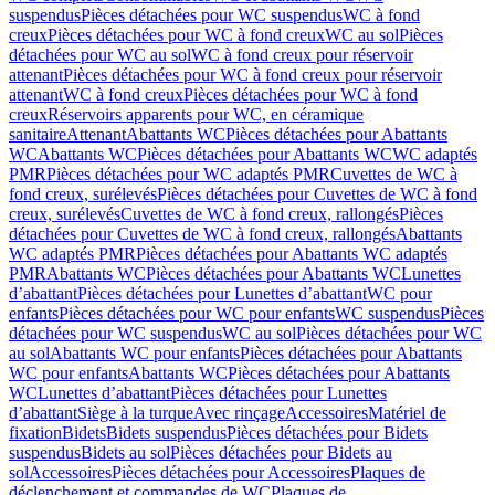
suspendus
Pièces détachées pour WC suspendus
WC à fond
creux
Pièces détachées pour WC à fond creux
WC au sol
Pièces
détachées pour WC au sol
WC à fond creux pour réservoir
attenant
Pièces détachées pour WC à fond creux pour réservoir
attenant
WC à fond creux
Pièces détachées pour WC à fond
creux
Réservoirs apparents pour WC, en céramique
sanitaire
Attenant
Abattants WC
Pièces détachées pour Abattants
WC
Abattants WC
Pièces détachées pour Abattants WC
WC adaptés
PMR
Pièces détachées pour WC adaptés PMR
Cuvettes de WC à
fond creux, surélevés
Pièces détachées pour Cuvettes de WC à fond
creux, surélevés
Cuvettes de WC à fond creux, rallongés
Pièces
détachées pour Cuvettes de WC à fond creux, rallongés
Abattants
WC adaptés PMR
Pièces détachées pour Abattants WC adaptés
PMR
Abattants WC
Pièces détachées pour Abattants WC
Lunettes
d’abattant
Pièces détachées pour Lunettes d’abattant
WC pour
enfants
Pièces détachées pour WC pour enfants
WC suspendus
Pièces
détachées pour WC suspendus
WC au sol
Pièces détachées pour WC
au sol
Abattants WC pour enfants
Pièces détachées pour Abattants
WC pour enfants
Abattants WC
Pièces détachées pour Abattants
WC
Lunettes d’abattant
Pièces détachées pour Lunettes
d’abattant
Siège à la turque
Avec rinçage
Accessoires
Matériel de
fixation
Bidets
Bidets suspendus
Pièces détachées pour Bidets
suspendus
Bidets au sol
Pièces détachées pour Bidets au
sol
Accessoires
Pièces détachées pour Accessoires
Plaques de
déclenchement et commandes de WC
Plaques de