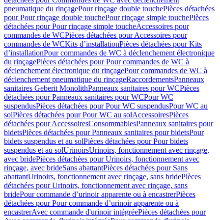
pneumatique du rinçage
Pour rinçage double touche
Pièces détachées
pour Pour rinçage double touche
Pour rinçage simple touche
Pièces
détachées pour Pour rinçage simple touche
Accessoires pour
commandes de WC
Pièces détachées pour Accessoires pour
commandes de WC
Kits d’installation
Pièces détachées pour Kits
d’installation
Pour commandes de WC à déclenchement électronique
du rinçage
Pièces détachées pour Pour commandes de WC à
déclenchement électronique du rinçage
Pour commandes de WC à
déclenchement pneumatique du rinçage
Raccordements
Panneaux
sanitaires Geberit Monolith
Panneaux sanitaires pour WC
Pièces
détachées pour Panneaux sanitaires pour WC
Pour WC
suspendus
Pièces détachées pour Pour WC suspendus
Pour WC au
sol
Pièces détachées pour Pour WC au sol
Accessoires
Pièces
détachées pour Accessoires
Consommables
Panneaux sanitaires pour
bidets
Pièces détachées pour Panneaux sanitaires pour bidets
Pour
bidets suspendus et au sol
Pièces détachées pour Pour bidets
suspendus et au sol
Urinoirs
Urinoirs, fonctionnement avec rinçage,
avec bride
Pièces détachées pour Urinoirs, fonctionnement avec
rinçage, avec bride
Sans abattant
Pièces détachées pour Sans
abattant
Urinoirs, fonctionnement avec rinçage, sans bride
Pièces
détachées pour Urinoirs, fonctionnement avec rinçage, sans
bride
Pour commande d’urinoir apparente ou à encastrer
Pièces
détachées pour Pour commande d’urinoir apparente ou à
encastrer
Avec commande d'urinoir intégrée
Pièces détachées pour