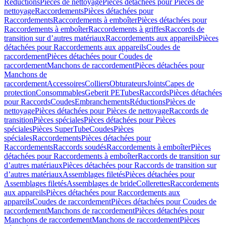
Réductions
Pièces de nettoyage
Pièces détachées pour Pièces de
nettoyage
Raccordements
Pièces détachées pour
Raccordements
Raccordements à emboîter
Pièces détachées pour
Raccordements à emboîter
Raccordements à griffes
Raccords de
transition sur d’autres matériaux
Raccordements aux appareils
Pièces
détachées pour Raccordements aux appareils
Coudes de
raccordement
Pièces détachées pour Coudes de
raccordement
Manchons de raccordement
Pièces détachées pour
Manchons de
raccordement
Accessoires
Colliers
Obturateurs
Joints
Capes de
protection
Consommables
Geberit PE
Tubes
Raccords
Pièces détachées
pour Raccords
Coudes
Embranchements
Réductions
Pièces de
nettoyage
Pièces détachées pour Pièces de nettoyage
Raccords de
transition
Pièces spéciales
Pièces détachées pour Pièces
spéciales
Pièces SuperTube
Coudes
Pièces
spéciales
Raccordements
Pièces détachées pour
Raccordements
Raccords soudés
Raccordements à emboîter
Pièces
détachées pour Raccordements à emboîter
Raccords de transition sur
d’autres matériaux
Pièces détachées pour Raccords de transition sur
d’autres matériaux
Assemblages filetés
Pièces détachées pour
Assemblages filetés
Assemblages de bride
Collerettes
Raccordements
aux appareils
Pièces détachées pour Raccordements aux
appareils
Coudes de raccordement
Pièces détachées pour Coudes de
raccordement
Manchons de raccordement
Pièces détachées pour
Manchons de raccordement
Manchons de raccordement
Pièces