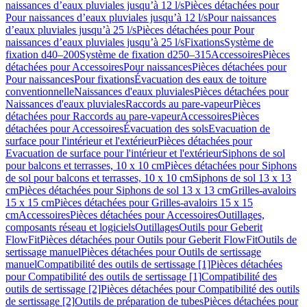
naissances d’eaux pluviales jusqu’à 12 l/s
Pièces détachées pour
Pour naissances d’eaux pluviales jusqu’à 12 l/s
Pour naissances
d’eaux pluviales jusqu’à 25 l/s
Pièces détachées pour Pour
naissances d’eaux pluviales jusqu’à 25 l/s
Fixations
Système de
fixation d40–200
Système de fixation d250–315
Accessoires
Pièces
détachées pour Accessoires
Pour naissances
Pièces détachées pour
Pour naissances
Pour fixations
Évacuation des eaux de toiture
conventionnelle
Naissances d'eaux pluviales
Pièces détachées pour
Naissances d'eaux pluviales
Raccords au pare-vapeur
Pièces
détachées pour Raccords au pare-vapeur
Accessoires
Pièces
détachées pour Accessoires
Évacuation des sols
Evacuation de
surface pour l'intérieur et l'extérieur
Pièces détachées pour
Evacuation de surface pour l'intérieur et l'extérieur
Siphons de sol
pour balcons et terrasses, 10 x 10 cm
Pièces détachées pour Siphons
de sol pour balcons et terrasses, 10 x 10 cm
Siphons de sol 13 x 13
cm
Pièces détachées pour Siphons de sol 13 x 13 cm
Grilles-avaloirs
15 x 15 cm
Pièces détachées pour Grilles-avaloirs 15 x 15
cm
Accessoires
Pièces détachées pour Accessoires
Outillages,
composants réseau et logiciels
Outillages
Outils pour Geberit
FlowFit
Pièces détachées pour Outils pour Geberit FlowFit
Outils de
sertissage manuel
Pièces détachées pour Outils de sertissage
manuel
Compatibilité des outils de sertissage [1]
Pièces détachées
pour Compatibilité des outils de sertissage [1]
Compatibilité des
outils de sertissage [2]
Pièces détachées pour Compatibilité des outils
de sertissage [2]
Outils de préparation de tubes
Pièces détachées pour