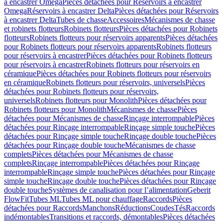
à encastrer Omega
Pièces détachées pour Réservoirs à encastrer
Omega
Réservoirs à encastrer Delta
Pièces détachées pour Réservoirs
à encastrer Delta
Tubes de chasse
Accessoires
Mécanismes de chasse
et robinets flotteurs
Robinets flotteurs
Pièces détachées pour Robinets
flotteurs
Robinets flotteurs pour réservoirs apparents
Pièces détachées
pour Robinets flotteurs pour réservoirs apparents
Robinets flotteurs
pour réservoirs à encastrer
Pièces détachées pour Robinets flotteurs
pour réservoirs à encastrer
Robinets flotteurs pour réservoirs en
céramique
Pièces détachées pour Robinets flotteurs pour réservoirs
en céramique
Robinets flotteurs pour réservoirs, universels
Pièces
détachées pour Robinets flotteurs pour réservoirs,
universels
Robinets flotteurs pour Monolith
Pièces détachées pour
Robinets flotteurs pour Monolith
Mécanismes de chasse
Pièces
détachées pour Mécanismes de chasse
Rinçage interrompable
Pièces
détachées pour Rinçage interrompable
Rinçage simple touche
Pièces
détachées pour Rinçage simple touche
Rinçage double touche
Pièces
détachées pour Rinçage double touche
Mécanismes de chasse
complets
Pièces détachées pour Mécanismes de chasse
complets
Rinçage interrompable
Pièces détachées pour Rinçage
interrompable
Rinçage simple touche
Pièces détachées pour Rinçage
simple touche
Rinçage double touche
Pièces détachées pour Rinçage
double touche
Systèmes de canalisation pour l’alimentation
Geberit
FlowFit
Tubes ML
Tubes ML pour chauffage
Raccords
Pièces
détachées pour Raccords
Manchons
Réductions
Coudes
Tés
Raccords
indémontables
Transitions et raccords, démontables
Pièces détachées