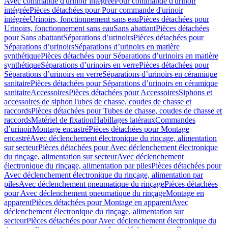
Avec commande d'urinoir intégrée
Pour commande d'urinoir
intégrée
Pièces détachées pour Pour commande d'urinoir
intégrée
Urinoirs, fonctionnement sans eau
Pièces détachées pour
Urinoirs, fonctionnement sans eau
Sans abattant
Pièces détachées
pour Sans abattant
Séparations d’urinoirs
Pièces détachées pour
Séparations d’urinoirs
Séparations d’urinoirs en matière
synthétique
Pièces détachées pour Séparations d’urinoirs en matière
synthétique
Séparations d’urinoirs en verre
Pièces détachées pour
Séparations d’urinoirs en verre
Séparations d’urinoirs en céramique
sanitaire
Pièces détachées pour Séparations d’urinoirs en céramique
sanitaire
Accessoires
Pièces détachées pour Accessoires
Siphons et
accessoires de siphon
Tubes de chasse, coudes de chasse et
raccords
Pièces détachées pour Tubes de chasse, coudes de chasse et
raccords
Matériel de fixation
Habillages latéraux
Commandes
dʼurinoir
Montage encastré
Pièces détachées pour Montage
encastré
Avec déclenchement électronique du rinçage, alimentation
sur secteur
Pièces détachées pour Avec déclenchement électronique
du rinçage, alimentation sur secteur
Avec déclenchement
électronique du rinçage, alimentation par piles
Pièces détachées pour
Avec déclenchement électronique du rinçage, alimentation par
piles
Avec déclenchement pneumatique du rinçage
Pièces détachées
pour Avec déclenchement pneumatique du rinçage
Montage en
apparent
Pièces détachées pour Montage en apparent
Avec
déclenchement électronique du rinçage, alimentation sur
secteur
Pièces détachées pour Avec déclenchement électronique du