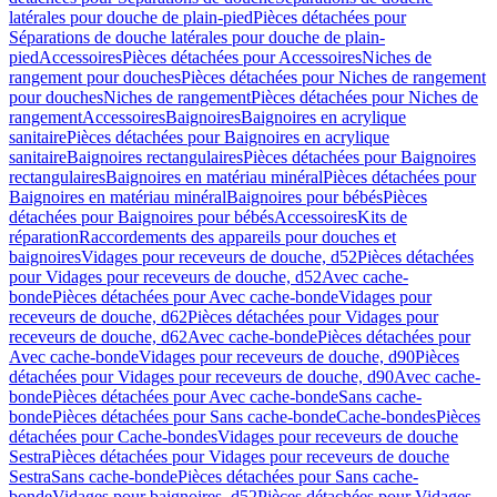
latérales pour douche de plain-pied
Pièces détachées pour
Séparations de douche latérales pour douche de plain-
pied
Accessoires
Pièces détachées pour Accessoires
Niches de
rangement pour douches
Pièces détachées pour Niches de rangement
pour douches
Niches de rangement
Pièces détachées pour Niches de
rangement
Accessoires
Baignoires
Baignoires en acrylique
sanitaire
Pièces détachées pour Baignoires en acrylique
sanitaire
Baignoires rectangulaires
Pièces détachées pour Baignoires
rectangulaires
Baignoires en matériau minéral
Pièces détachées pour
Baignoires en matériau minéral
Baignoires pour bébés
Pièces
détachées pour Baignoires pour bébés
Accessoires
Kits de
réparation
Raccordements des appareils pour douches et
baignoires
Vidages pour receveurs de douche, d52
Pièces détachées
pour Vidages pour receveurs de douche, d52
Avec cache-
bonde
Pièces détachées pour Avec cache-bonde
Vidages pour
receveurs de douche, d62
Pièces détachées pour Vidages pour
receveurs de douche, d62
Avec cache-bonde
Pièces détachées pour
Avec cache-bonde
Vidages pour receveurs de douche, d90
Pièces
détachées pour Vidages pour receveurs de douche, d90
Avec cache-
bonde
Pièces détachées pour Avec cache-bonde
Sans cache-
bonde
Pièces détachées pour Sans cache-bonde
Cache-bondes
Pièces
détachées pour Cache-bondes
Vidages pour receveurs de douche
Sestra
Pièces détachées pour Vidages pour receveurs de douche
Sestra
Sans cache-bonde
Pièces détachées pour Sans cache-
bonde
Vidages pour baignoires, d52
Pièces détachées pour Vidages