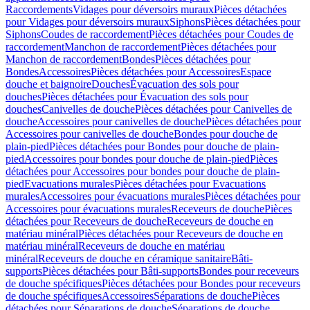
Raccordements
Vidages pour déversoirs muraux
Pièces détachées
pour Vidages pour déversoirs muraux
Siphons
Pièces détachées pour
Siphons
Coudes de raccordement
Pièces détachées pour Coudes de
raccordement
Manchon de raccordement
Pièces détachées pour
Manchon de raccordement
Bondes
Pièces détachées pour
Bondes
Accessoires
Pièces détachées pour Accessoires
Espace
douche et baignoire
Douches
Évacuation des sols pour
douches
Pièces détachées pour Évacuation des sols pour
douches
Canivelles de douche
Pièces détachées pour Canivelles de
douche
Accessoires pour canivelles de douche
Pièces détachées pour
Accessoires pour canivelles de douche
Bondes pour douche de
plain-pied
Pièces détachées pour Bondes pour douche de plain-
pied
Accessoires pour bondes pour douche de plain-pied
Pièces
détachées pour Accessoires pour bondes pour douche de plain-
pied
Evacuations murales
Pièces détachées pour Evacuations
murales
Accessoires pour évacuations murales
Pièces détachées pour
Accessoires pour évacuations murales
Receveurs de douche
Pièces
détachées pour Receveurs de douche
Receveurs de douche en
matériau minéral
Pièces détachées pour Receveurs de douche en
matériau minéral
Receveurs de douche en matériau
minéral
Receveurs de douche en céramique sanitaire
Bâti-
supports
Pièces détachées pour Bâti-supports
Bondes pour receveurs
de douche spécifiques
Pièces détachées pour Bondes pour receveurs
de douche spécifiques
Accessoires
Séparations de douche
Pièces
détachées pour Séparations de douche
Séparations de douche