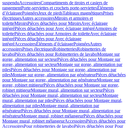
suspendu
Accessoires
Compartiments de tiroirs et casiers de
rangement
Porte-serviettes et crochets porte-serviettes
Éléments
d’éclairage
Poignées
Jeux de pieds
Tableaux magnétiques
Prises
électriques
Autres accessoires
Miroirs et armoires et
toilette
Miroirs
Pièces détachées pour Miroirs
Avec éclairage
intégré
Pièces détachées pour Avec éclairage intégré
Armoires de
toilette
Pièces détachées pour Armoires de toilette
Avec éclairage
intégré
Pièces détachées pour Avec éclairage
intégré
Accessoires
Éléments d’éclairage
Poignées
Autres
accessoires
Prises électriques
Robinetteries
Robinetteries de
lavabo
Pièces détachées pour Robinetteries de lavabo
Montage sur
gorge, alimentation sur secteur
Pièces détachées pour Montage sur
gorge, alimentation sur secteur
Montage sur gorge, alimentation par
piles
Pièces détachées pour Montage sur gorge, alimentation par
piles
Montage sur gorge, alimentation par générateur
Pièces détachées
pour Montage sur gorge, alimentation par générateur
Montage sur
gorge, robinet mitigeur
Pièces détachées pour Montage sur gorge,
robinet mitigeur
Montage mural, alimentation sur secteur
Pièces
détachées pour Montage mural, alimentation sur secteur
Montage
mural, alimentation par piles
Pièces détachées pour Montage mural,
alimentation par piles
Montage mural, alimentation par
générateur
Pièces détachées pour Montage mural, alimentation par
générateur
Montage mural, robinet mélangeur
Pièces détachées pour
Montage mural, robinet mélangeur
Accessoires
Pièces détachées pour
Accessoires
Pour robinetteries de lavabo
Pièces détachées pour Pour