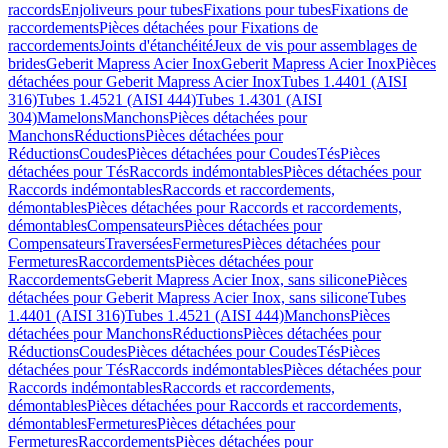
raccords
Enjoliveurs pour tubes
Fixations pour tubes
Fixations de
raccordements
Pièces détachées pour Fixations de
raccordements
Joints d'étanchéité
Jeux de vis pour assemblages de
brides
Geberit Mapress Acier Inox
Geberit Mapress Acier Inox
Pièces
détachées pour Geberit Mapress Acier Inox
Tubes 1.4401 (AISI
316)
Tubes 1.4521 (AISI 444)
Tubes 1.4301 (AISI
304)
Mamelons
Manchons
Pièces détachées pour
Manchons
Réductions
Pièces détachées pour
Réductions
Coudes
Pièces détachées pour Coudes
Tés
Pièces
détachées pour Tés
Raccords indémontables
Pièces détachées pour
Raccords indémontables
Raccords et raccordements,
démontables
Pièces détachées pour Raccords et raccordements,
démontables
Compensateurs
Pièces détachées pour
Compensateurs
Traversées
Fermetures
Pièces détachées pour
Fermetures
Raccordements
Pièces détachées pour
Raccordements
Geberit Mapress Acier Inox, sans silicone
Pièces
détachées pour Geberit Mapress Acier Inox, sans silicone
Tubes
1.4401 (AISI 316)
Tubes 1.4521 (AISI 444)
Manchons
Pièces
détachées pour Manchons
Réductions
Pièces détachées pour
Réductions
Coudes
Pièces détachées pour Coudes
Tés
Pièces
détachées pour Tés
Raccords indémontables
Pièces détachées pour
Raccords indémontables
Raccords et raccordements,
démontables
Pièces détachées pour Raccords et raccordements,
démontables
Fermetures
Pièces détachées pour
Fermetures
Raccordements
Pièces détachées pour