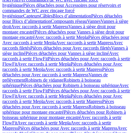
hygiénique
Pièces détachées pour Accessoires pour réservoirs et
commandes de WC avec rinçage forcé
hygiénique
Capteurs
Câbles
Blocs d’alimentation
Pièces détachées
pour Blocs d’alimentation
Composants réseau
Vannes
Vannes à siège
droit
Avec raccords à sertir Mapress
Vannes à siège droit pour
montage encastré
Pièces détachées pour Vannes à siège droit pour
montage encastré
Avec raccords à sertir Mepla
Pièces détachées pour
Avec raccords à sertir Mepla
Avec raccords à sertir Mapress
Avec
raccords filetés
Pièces détachées pour Avec raccords filetés
Vannes à
siège incliné
Pièces détachées pour Vannes à siège incliné
Avec
raccords à sertir FlowFit
Pièces détachées pour Avec raccords à sertir
FlowFit
Avec raccords à sertir Mepla
Pièces détachées pour Avec
raccords à sertir Mepla
Avec raccords à sertir Mapress
Pièces
détachées pour Avec raccords à sertir Mapress
Vannes de
prélèvement
Robinets de vidange
Robinets à boisseau
sphérique
Pièces détachées pour Robinets à boisseau sphérique
Avec
raccords à sertir FlowFit
Pièces détachées pour Avec raccords à sertir
FlowFit
Avec raccords à sertir Mepla
Pièces détachées pour Avec
raccords à sertir Mepla
Avec raccords à sertir Mapress
Pièces
détachées pour Avec raccords à sertir Mapress
Robinets à boisseau
sphérique pour montage encastré
Pièces détachées pour Robinets à
boisseau sphérique pour montage encastré
Avec raccords à sertir
FlowFit
Avec raccords à sertir Mepla
Avec raccords à sertir
Mapress
Pièces détachées pour Avec raccords à sertir Mapress
Avec