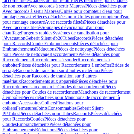
raccords filetés
Clapets de non retour
Pièces détachées pour Clapets
de non retour
Avec raccords à sertir Mapress
Pièces détachées pour
Avec raccords à sertir Mapress
Unités pour compteur d'eau pour
montage encastré
Pièces détachées pour Unités pour compteur d'eau
pour montage encastré
Avec raccords filetés
Pièces détachées pour
Avec raccords filetés
Soupapes d'évacuation d'air pour
chauffage
Purgeurs rapides
Systèmes de canalisation pour
l’évacuation
Geberit Silent-db20
Tubes
Raccords
Pièces détachées
pour Raccords
Coudes
Embranchements
Pièces détachées pour
Embranchements
Réductions
Pièces de nettoyage
Pièces détachées
pour Pièces de nettoyage
Raccordements
Pièces détachées pour
Raccordements
Raccordements à souder
Raccordements à
emboîter
Pièces détachées pour Raccordements à emboîter
Brides de
serrage
Raccords de transition sur d’autres matériaux
Pièces
détachées pour Raccords de transition sur d’autres
matériaux
Raccordements aux appareils
Pièces détachées pour
Raccordements aux appareils
Coudes de raccordement
Pièces
détachées pour Coudes de raccordement
Manchons de raccordement
à emboîter
Pièces détachées pour Manchons de raccordement à
emboîter
Accessoires
Colliers
Fixations pour
colliers
Fermetures
Joints
Consommables
Geberit Silent-
PP
Tubes
Pièces détachées pour Tubes
Raccords
Pièces détachées
pour Raccords
Coudes
Pièces détachées pour
Coudes
Embranchements
Pièces détachées pour
Embranchements
Réductions
Pièces détachées pour