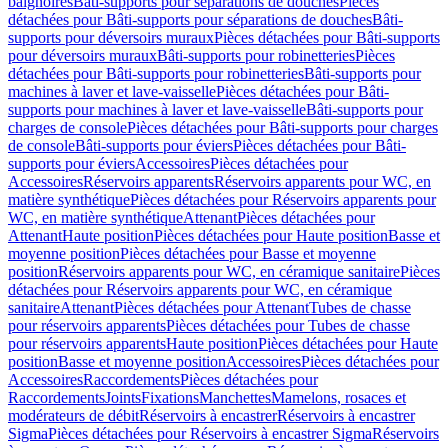
baignoires
Bâti-supports pour séparations de douches
Pièces
détachées pour Bâti-supports pour séparations de douches
Bâti-
supports pour déversoirs muraux
Pièces détachées pour Bâti-supports
pour déversoirs muraux
Bâti-supports pour robinetteries
Pièces
détachées pour Bâti-supports pour robinetteries
Bâti-supports pour
machines à laver et lave-vaisselle
Pièces détachées pour Bâti-
supports pour machines à laver et lave-vaisselle
Bâti-supports pour
charges de console
Pièces détachées pour Bâti-supports pour charges
de console
Bâti-supports pour éviers
Pièces détachées pour Bâti-
supports pour éviers
Accessoires
Pièces détachées pour
Accessoires
Réservoirs apparents
Réservoirs apparents pour WC, en
matière synthétique
Pièces détachées pour Réservoirs apparents pour
WC, en matière synthétique
Attenant
Pièces détachées pour
Attenant
Haute position
Pièces détachées pour Haute position
Basse et
moyenne position
Pièces détachées pour Basse et moyenne
position
Réservoirs apparents pour WC, en céramique sanitaire
Pièces
détachées pour Réservoirs apparents pour WC, en céramique
sanitaire
Attenant
Pièces détachées pour Attenant
Tubes de chasse
pour réservoirs apparents
Pièces détachées pour Tubes de chasse
pour réservoirs apparents
Haute position
Pièces détachées pour Haute
position
Basse et moyenne position
Accessoires
Pièces détachées pour
Accessoires
Raccordements
Pièces détachées pour
Raccordements
Joints
Fixations
Manchettes
Mamelons, rosaces et
modérateurs de débit
Réservoirs à encastrer
Réservoirs à encastrer
Sigma
Pièces détachées pour Réservoirs à encastrer Sigma
Réservoirs