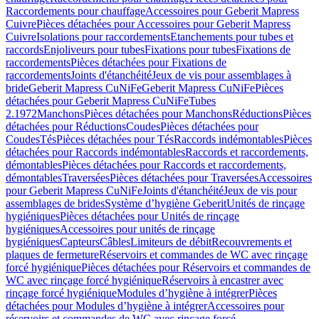
Raccordements pour chauffage
Accessoires pour Geberit Mapress
Cuivre
Pièces détachées pour Accessoires pour Geberit Mapress
Cuivre
Isolations pour raccordements
Etanchements pour tubes et
raccords
Enjoliveurs pour tubes
Fixations pour tubes
Fixations de
raccordements
Pièces détachées pour Fixations de
raccordements
Joints d'étanchéité
Jeux de vis pour assemblages à
bride
Geberit Mapress CuNiFe
Geberit Mapress CuNiFe
Pièces
détachées pour Geberit Mapress CuNiFe
Tubes
2.1972
Manchons
Pièces détachées pour Manchons
Réductions
Pièces
détachées pour Réductions
Coudes
Pièces détachées pour
Coudes
Tés
Pièces détachées pour Tés
Raccords indémontables
Pièces
détachées pour Raccords indémontables
Raccords et raccordements,
démontables
Pièces détachées pour Raccords et raccordements,
démontables
Traversées
Pièces détachées pour Traversées
Accessoires
pour Geberit Mapress CuNiFe
Joints d'étanchéité
Jeux de vis pour
assemblages de brides
Système d’hygiène Geberit
Unités de rinçage
hygiéniques
Pièces détachées pour Unités de rinçage
hygiéniques
Accessoires pour unités de rinçage
hygiéniques
Capteurs
Câbles
Limiteurs de débit
Recouvrements et
plaques de fermeture
Réservoirs et commandes de WC avec rinçage
forcé hygiénique
Pièces détachées pour Réservoirs et commandes de
WC avec rinçage forcé hygiénique
Réservoirs à encastrer avec
rinçage forcé hygiénique
Modules d’hygiène à intégrer
Pièces
détachées pour Modules d’hygiène à intégrer
Accessoires pour
réservoirs et commandes de WC avec rinçage forcé