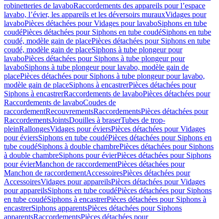
robinetteries de lavabo
Raccordements des appareils pour l’espace
lavabo, l’évier, les appareils et les déversoirs muraux
Vidages pour
lavabo
Pièces détachées pour Vidages pour lavabo
Siphons en tube
coudé
Pièces détachées pour Siphons en tube coudé
Siphons en tube
coudé, modèle gain de place
Pièces détachées pour Siphons en tube
coudé, modèle gain de place
Siphons à tube plongeur pour
lavabo
Pièces détachées pour Siphons à tube plongeur pour
lavabo
Siphons à tube plongeur pour lavabo, modèle gain de
place
Pièces détachées pour Siphons à tube plongeur pour lavabo,
modèle gain de place
Siphons à encastrer
Pièces détachées pour
Siphons à encastrer
Raccordements de lavabo
Pièces détachées pour
Raccordements de lavabo
Coudes de
raccordement
Recouvrements
Raccordements
Pièces détachées pour
Raccordements
Joints
Douilles à braser
Tubes de trop-
plein
Rallonges
Vidages pour éviers
Pièces détachées pour Vidages
pour éviers
Siphons en tube coudé
Pièces détachées pour Siphons en
tube coudé
Siphons à double chambre
Pièces détachées pour Siphons
à double chambre
Siphons pour évier
Pièces détachées pour Siphons
pour évier
Manchon de raccordement
Pièces détachées pour
Manchon de raccordement
Accessoires
Pièces détachées pour
Accessoires
Vidages pour appareils
Pièces détachées pour Vidages
pour appareils
Siphons en tube coudé
Pièces détachées pour Siphons
en tube coudé
Siphons à encastrer
Pièces détachées pour Siphons à
encastrer
Siphons apparents
Pièces détachées pour Siphons
apparents
Raccordements
Pièces détachées pour