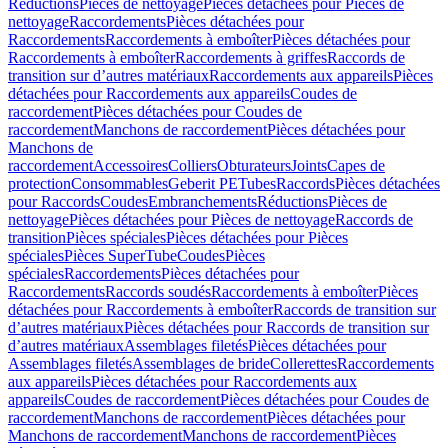
Réductions
Pièces de nettoyage
Pièces détachées pour Pièces de
nettoyage
Raccordements
Pièces détachées pour
Raccordements
Raccordements à emboîter
Pièces détachées pour
Raccordements à emboîter
Raccordements à griffes
Raccords de
transition sur d’autres matériaux
Raccordements aux appareils
Pièces
détachées pour Raccordements aux appareils
Coudes de
raccordement
Pièces détachées pour Coudes de
raccordement
Manchons de raccordement
Pièces détachées pour
Manchons de
raccordement
Accessoires
Colliers
Obturateurs
Joints
Capes de
protection
Consommables
Geberit PE
Tubes
Raccords
Pièces détachées
pour Raccords
Coudes
Embranchements
Réductions
Pièces de
nettoyage
Pièces détachées pour Pièces de nettoyage
Raccords de
transition
Pièces spéciales
Pièces détachées pour Pièces
spéciales
Pièces SuperTube
Coudes
Pièces
spéciales
Raccordements
Pièces détachées pour
Raccordements
Raccords soudés
Raccordements à emboîter
Pièces
détachées pour Raccordements à emboîter
Raccords de transition sur
d’autres matériaux
Pièces détachées pour Raccords de transition sur
d’autres matériaux
Assemblages filetés
Pièces détachées pour
Assemblages filetés
Assemblages de bride
Collerettes
Raccordements
aux appareils
Pièces détachées pour Raccordements aux
appareils
Coudes de raccordement
Pièces détachées pour Coudes de
raccordement
Manchons de raccordement
Pièces détachées pour
Manchons de raccordement
Manchons de raccordement
Pièces