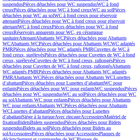
suspendus
Pièces détachées pour WC suspendus
WC à fond
creux
Pièces détachées pour WC à fond creux
WC au sol
Pièces
détachées pour WC au sol
WC à fond creux pour réservoir
attenant
Pièces détachées pour WC à fond creux pour réservoir
attenant
WC à fond creux
Pièces détachées pour WC à fond
creux
Réservoirs apparents pour WC, en céramique
sanitaire
Attenant
Abattants WC
Pièces détachées pour Abattants
WC
Abattants WC
Pièces détachées pour Abattants WC
WC adaptés
PMR
Pièces détachées pour WC adaptés PMR
Cuvettes de WC à
fond creux, surélevés
Pièces détachées pour Cuvettes de WC à fond
creux, surélevés
Cuvettes de WC à fond creux, rallongés
Pièces
détachées pour Cuvettes de WC à fond creux, rallongés
Abattants
WC adaptés PMR
Pièces détachées pour Abattants WC adaptés
PMR
Abattants WC
Pièces détachées pour Abattants WC
Lunettes
d’abattant
Pièces détachées pour Lunettes d’abattant
WC pour
enfants
Pièces détachées pour WC pour enfants
WC suspendus
Pièces
détachées pour WC suspendus
WC au sol
Pièces détachées pour WC
au sol
Abattants WC pour enfants
Pièces détachées pour Abattants
WC pour enfants
Abattants WC
Pièces détachées pour Abattants
WC
Lunettes d’abattant
Pièces détachées pour Lunettes
d’abattant
Siège à la turque
Avec rinçage
Accessoires
Matériel de
fixation
Bidets
Bidets suspendus
Pièces détachées pour Bidets
suspendus
Bidets au sol
Pièces détachées pour Bidets au
sol
Accessoires
Pièces détachées pour Accessoires
Plaques de
déclenchement et commandes de WC
Plaques de