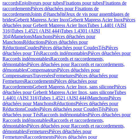
raccords
Enjoliveurs pour tubes
Fixations pour tubes
Fixations de
raccordements
Pièces détachées pour Fixations de
raccordements
Joints d'étanchéité
Jeux de vis pour assemblages de
brides
Geberit Mapress Acier Inox
Geberit Mapress Acier Inox
Pièces
détachées pour Geberit Mapress Acier Inox
Tubes 1.4401 (AISI
316)
Tubes 1.4521 (AISI 444)
Tubes 1.4301 (AISI
304)
Mamelons
Manchons
Pièces détachées pour
Manchons
Réductions
Pièces détachées pour
Réductions
Coudes
Pièces détachées pour Coudes
Tés
Pièces
détachées pour Tés
Raccords indémontables
Pièces détachées pour
Raccords indémontables
Raccords et raccordements,
démontables
Pièces détachées pour Raccords et raccordements,
démontables
Compensateurs
Pièces détachées pour
Compensateurs
Traversées
Fermetures
Pièces détachées pour
Fermetures
Raccordements
Pièces détachées pour
Raccordements
Geberit Mapress Acier Inox, sans silicone
Pièces
détachées pour Geberit Mapress Acier Inox, sans silicone
Tubes
1.4401 (AISI 316)
Tubes 1.4521 (AISI 444)
Manchons
Pièces
détachées pour Manchons
Réductions
Pièces détachées pour
Réductions
Coudes
Pièces détachées pour Coudes
Tés
Pièces
détachées pour Tés
Raccords indémontables
Pièces détachées pour
Raccords indémontables
Raccords et raccordements,
démontables
Pièces détachées pour Raccords et raccordements,
démontables
Fermetures
Pièces détachées pour
Fermetures
Raccordements
Pièces détachées pour