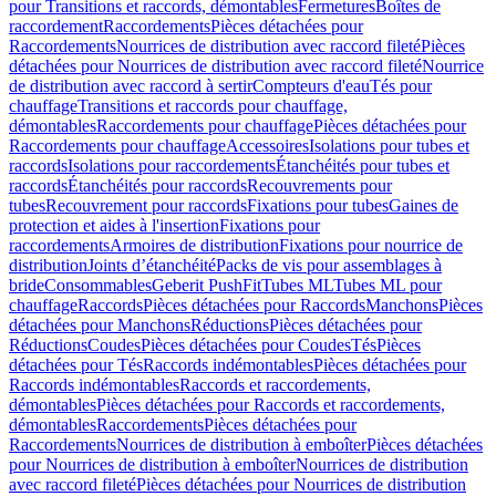
pour Transitions et raccords, démontables
Fermetures
Boîtes de
raccordement
Raccordements
Pièces détachées pour
Raccordements
Nourrices de distribution avec raccord fileté
Pièces
détachées pour Nourrices de distribution avec raccord fileté
Nourrice
de distribution avec raccord à sertir
Compteurs d'eau
Tés pour
chauffage
Transitions et raccords pour chauffage,
démontables
Raccordements pour chauffage
Pièces détachées pour
Raccordements pour chauffage
Accessoires
Isolations pour tubes et
raccords
Isolations pour raccordements
Étanchéités pour tubes et
raccords
Étanchéités pour raccords
Recouvrements pour
tubes
Recouvrement pour raccords
Fixations pour tubes
Gaines de
protection et aides à l'insertion
Fixations pour
raccordements
Armoires de distribution
Fixations pour nourrice de
distribution
Joints d’étanchéité
Packs de vis pour assemblages à
bride
Consommables
Geberit PushFit
Tubes ML
Tubes ML pour
chauffage
Raccords
Pièces détachées pour Raccords
Manchons
Pièces
détachées pour Manchons
Réductions
Pièces détachées pour
Réductions
Coudes
Pièces détachées pour Coudes
Tés
Pièces
détachées pour Tés
Raccords indémontables
Pièces détachées pour
Raccords indémontables
Raccords et raccordements,
démontables
Pièces détachées pour Raccords et raccordements,
démontables
Raccordements
Pièces détachées pour
Raccordements
Nourrices de distribution à emboîter
Pièces détachées
pour Nourrices de distribution à emboîter
Nourrices de distribution
avec raccord fileté
Pièces détachées pour Nourrices de distribution