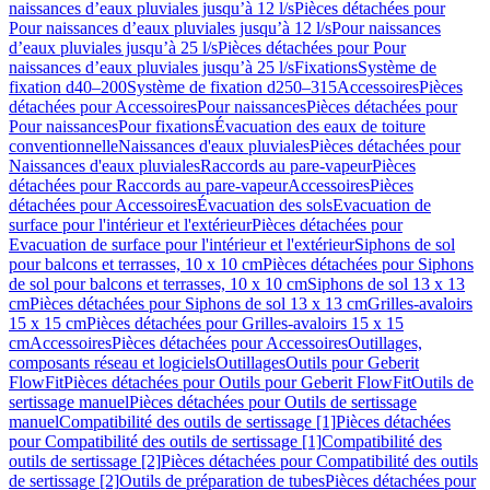
naissances d’eaux pluviales jusqu’à 12 l/s
Pièces détachées pour
Pour naissances d’eaux pluviales jusqu’à 12 l/s
Pour naissances
d’eaux pluviales jusqu’à 25 l/s
Pièces détachées pour Pour
naissances d’eaux pluviales jusqu’à 25 l/s
Fixations
Système de
fixation d40–200
Système de fixation d250–315
Accessoires
Pièces
détachées pour Accessoires
Pour naissances
Pièces détachées pour
Pour naissances
Pour fixations
Évacuation des eaux de toiture
conventionnelle
Naissances d'eaux pluviales
Pièces détachées pour
Naissances d'eaux pluviales
Raccords au pare-vapeur
Pièces
détachées pour Raccords au pare-vapeur
Accessoires
Pièces
détachées pour Accessoires
Évacuation des sols
Evacuation de
surface pour l'intérieur et l'extérieur
Pièces détachées pour
Evacuation de surface pour l'intérieur et l'extérieur
Siphons de sol
pour balcons et terrasses, 10 x 10 cm
Pièces détachées pour Siphons
de sol pour balcons et terrasses, 10 x 10 cm
Siphons de sol 13 x 13
cm
Pièces détachées pour Siphons de sol 13 x 13 cm
Grilles-avaloirs
15 x 15 cm
Pièces détachées pour Grilles-avaloirs 15 x 15
cm
Accessoires
Pièces détachées pour Accessoires
Outillages,
composants réseau et logiciels
Outillages
Outils pour Geberit
FlowFit
Pièces détachées pour Outils pour Geberit FlowFit
Outils de
sertissage manuel
Pièces détachées pour Outils de sertissage
manuel
Compatibilité des outils de sertissage [1]
Pièces détachées
pour Compatibilité des outils de sertissage [1]
Compatibilité des
outils de sertissage [2]
Pièces détachées pour Compatibilité des outils
de sertissage [2]
Outils de préparation de tubes
Pièces détachées pour