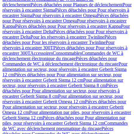
déclenchement
Pièces détachées pour Plaques de déclenchement
Pour
réservoirs à encastrer Sigma
Pièces détachées pour Pour réservoirs à
encastrer Sigma
Pour réservoirs à encastrer Omega
Pièces détachées
pour Pour réservoirs à encastrer Omega
Pour réservoirs à encastrer
Kappa
Pièces détachées pour Pour réservoirs à encastrer Kappa
Pour
réservoirs à encastrer Delta
Pièces détachées pour Pour réservoirs à
encastrer Delta
Pour les réservoirs à encastrer Twinline
Pièces
détachées pour Pour les réservoirs à encastrer Twinline
Pour
réservoirs à encastrer 300T
Pièces détachées pour Pour réservoirs à
encastrer 300T
Accessoires
Consommables
Commandes de WC à
déclenchement électronique du rinçage
Pièces détachées pour
Commandes de WC à déclenchement électronique du rinçage
Pour
alimentation sur secteur, pour réservoirs à encastrer Geberit Sigma
12 cm
Pièces détachées pour Pour alimentation sur secteur, pour
réservoirs à encastrer Geberit Sigma 12 cm
Pour alimentation sur
secteur, pour réservoirs à encastrer Geberit Sigma 8 cm
Pièces
détachées pour Pour alimentation sur secteur, pour réservoirs à
encastrer Geberit Sigma 8 cm
Pour alimentation sur secteur, pour
réservoirs à encastrer Geberit Omega 12 cm
Pièces détachées pour
Pour alimentation sur secteur, pour réservoirs à encastrer Geberit
Omega 12 cm
Pour alimentation par piles, pour réservoirs à encastrer
Geberit Sigma 12 cm
Pièces détachées pour Pour alimentation par
piles, pour réservoirs à encastrer Geberit Sigma 12 cm
Commandes
de WC avec déclenchement pneumatique du rinçage
Pièces
détachées pour Commandes de WC avec déclenchement