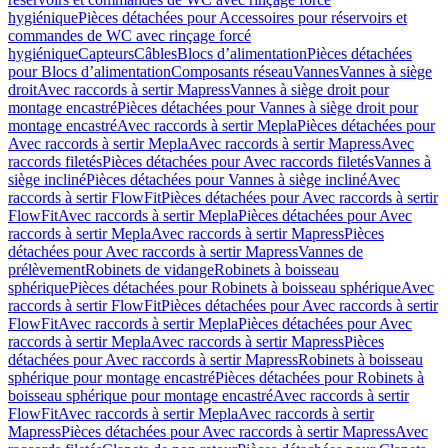
hygiénique
Pièces détachées pour Accessoires pour réservoirs et
commandes de WC avec rinçage forcé
hygiénique
Capteurs
Câbles
Blocs d’alimentation
Pièces détachées
pour Blocs d’alimentation
Composants réseau
Vannes
Vannes à siège
droit
Avec raccords à sertir Mapress
Vannes à siège droit pour
montage encastré
Pièces détachées pour Vannes à siège droit pour
montage encastré
Avec raccords à sertir Mepla
Pièces détachées pour
Avec raccords à sertir Mepla
Avec raccords à sertir Mapress
Avec
raccords filetés
Pièces détachées pour Avec raccords filetés
Vannes à
siège incliné
Pièces détachées pour Vannes à siège incliné
Avec
raccords à sertir FlowFit
Pièces détachées pour Avec raccords à sertir
FlowFit
Avec raccords à sertir Mepla
Pièces détachées pour Avec
raccords à sertir Mepla
Avec raccords à sertir Mapress
Pièces
détachées pour Avec raccords à sertir Mapress
Vannes de
prélèvement
Robinets de vidange
Robinets à boisseau
sphérique
Pièces détachées pour Robinets à boisseau sphérique
Avec
raccords à sertir FlowFit
Pièces détachées pour Avec raccords à sertir
FlowFit
Avec raccords à sertir Mepla
Pièces détachées pour Avec
raccords à sertir Mepla
Avec raccords à sertir Mapress
Pièces
détachées pour Avec raccords à sertir Mapress
Robinets à boisseau
sphérique pour montage encastré
Pièces détachées pour Robinets à
boisseau sphérique pour montage encastré
Avec raccords à sertir
FlowFit
Avec raccords à sertir Mepla
Avec raccords à sertir
Mapress
Pièces détachées pour Avec raccords à sertir Mapress
Avec