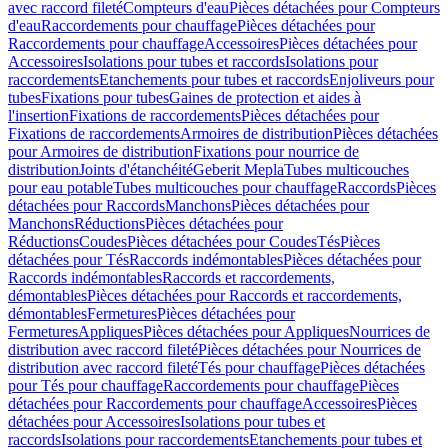
avec raccord fileté
Compteurs d'eau
Pièces détachées pour Compteurs
d'eau
Raccordements pour chauffage
Pièces détachées pour
Raccordements pour chauffage
Accessoires
Pièces détachées pour
Accessoires
Isolations pour tubes et raccords
Isolations pour
raccordements
Etanchements pour tubes et raccords
Enjoliveurs pour
tubes
Fixations pour tubes
Gaines de protection et aides à
l'insertion
Fixations de raccordements
Pièces détachées pour
Fixations de raccordements
Armoires de distribution
Pièces détachées
pour Armoires de distribution
Fixations pour nourrice de
distribution
Joints d'étanchéité
Geberit Mepla
Tubes multicouches
pour eau potable
Tubes multicouches pour chauffage
Raccords
Pièces
détachées pour Raccords
Manchons
Pièces détachées pour
Manchons
Réductions
Pièces détachées pour
Réductions
Coudes
Pièces détachées pour Coudes
Tés
Pièces
détachées pour Tés
Raccords indémontables
Pièces détachées pour
Raccords indémontables
Raccords et raccordements,
démontables
Pièces détachées pour Raccords et raccordements,
démontables
Fermetures
Pièces détachées pour
Fermetures
Appliques
Pièces détachées pour Appliques
Nourrices de
distribution avec raccord fileté
Pièces détachées pour Nourrices de
distribution avec raccord fileté
Tés pour chauffage
Pièces détachées
pour Tés pour chauffage
Raccordements pour chauffage
Pièces
détachées pour Raccordements pour chauffage
Accessoires
Pièces
détachées pour Accessoires
Isolations pour tubes et
raccords
Isolations pour raccordements
Etanchements pour tubes et