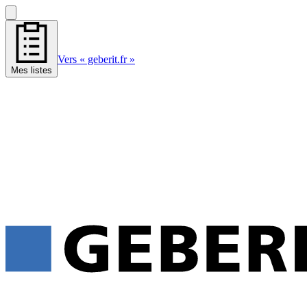
Vers « geberit.fr »
Mes listes