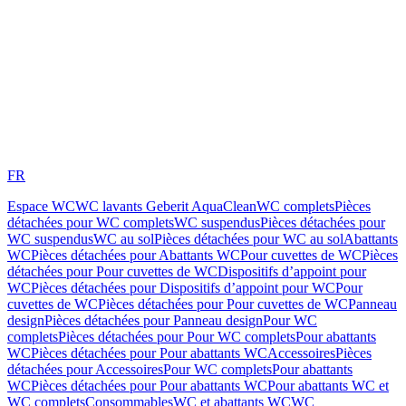
FR
Espace WC
WC lavants Geberit AquaClean
WC complets
Pièces
détachées pour WC complets
WC suspendus
Pièces détachées pour
WC suspendus
WC au sol
Pièces détachées pour WC au sol
Abattants
WC
Pièces détachées pour Abattants WC
Pour cuvettes de WC
Pièces
détachées pour Pour cuvettes de WC
Dispositifs d’appoint pour
WC
Pièces détachées pour Dispositifs d’appoint pour WC
Pour
cuvettes de WC
Pièces détachées pour Pour cuvettes de WC
Panneau
design
Pièces détachées pour Panneau design
Pour WC
complets
Pièces détachées pour Pour WC complets
Pour abattants
WC
Pièces détachées pour Pour abattants WC
Accessoires
Pièces
détachées pour Accessoires
Pour WC complets
Pour abattants
WC
Pièces détachées pour Pour abattants WC
Pour abattants WC et
WC complets
Consommables
WC et abattants WC
WC