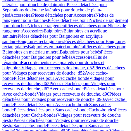
latérales pour douche de plain-pied
Pièces détachées pour
Séparations de douche latérales pour douche de plain-
pied
Accessoires
Pièces détachées pour Accessoires
Niches de
rangement pour douches
Pièces détachées pour Niches de rangement
pour douches
Niches de rangement
Pièces détachées pour Niches de
rangement
Accessoires
Baignoires
Baignoires en acrylique
sanitaire
Pièces détachées pour Baignoires en acrylique
sanitaire
Baignoires rectangulaires
Pièces détachées pour Baignoires
rectangulaires
Baignoires en matériau minéral
Pièces détachées pour
Baignoires en matériau minéral
Baignoires pour bébés
Pièces
détachées pour Baignoires pour bébés
Accessoires
Kits de
réparation
Raccordements des appareils pour douches et
baignoires
Vidages pour receveurs de douche, d52
Pièces détachées
pour Vidages pour receveurs de douche, d52
Avec cache-
bonde
Pièces détachées pour Avec cache-bonde
Vidages pour
receveurs de douche, d62
Pièces détachées pour Vidages pour
receveurs de douche, d62
Avec cache-bonde
Pièces détachées pour
Avec cache-bonde
Vidages pour receveurs de douche, d90
Pièces
détachées pour Vidages pour receveurs de douche, d90
Avec cache-
bonde
Pièces détachées pour Avec cache-bonde
Sans cache-
bonde
Pièces détachées pour Sans cache-bonde
Cache-bondes
Pièces
détachées pour Cache-bondes
Vidages pour receveurs de douche
Sestra
Pièces détachées pour Vidages pour receveurs de douche
Sestra
Sans cache-bonde
Pièces détachées pour Sans cache-
bonde
Vidages pour baignoires, d52
Pièces détachées pour Vidages