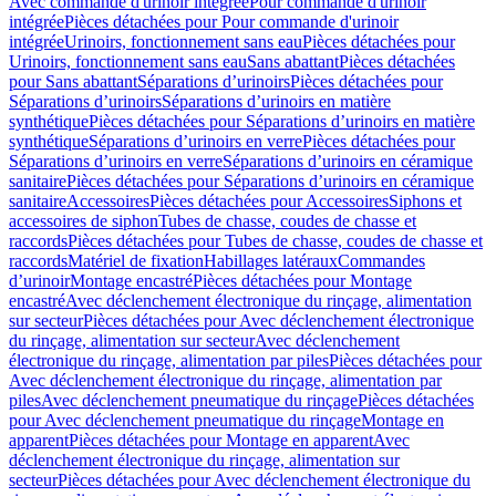
Avec commande d'urinoir intégrée
Pour commande d'urinoir
intégrée
Pièces détachées pour Pour commande d'urinoir
intégrée
Urinoirs, fonctionnement sans eau
Pièces détachées pour
Urinoirs, fonctionnement sans eau
Sans abattant
Pièces détachées
pour Sans abattant
Séparations d’urinoirs
Pièces détachées pour
Séparations d’urinoirs
Séparations d’urinoirs en matière
synthétique
Pièces détachées pour Séparations d’urinoirs en matière
synthétique
Séparations d’urinoirs en verre
Pièces détachées pour
Séparations d’urinoirs en verre
Séparations d’urinoirs en céramique
sanitaire
Pièces détachées pour Séparations d’urinoirs en céramique
sanitaire
Accessoires
Pièces détachées pour Accessoires
Siphons et
accessoires de siphon
Tubes de chasse, coudes de chasse et
raccords
Pièces détachées pour Tubes de chasse, coudes de chasse et
raccords
Matériel de fixation
Habillages latéraux
Commandes
dʼurinoir
Montage encastré
Pièces détachées pour Montage
encastré
Avec déclenchement électronique du rinçage, alimentation
sur secteur
Pièces détachées pour Avec déclenchement électronique
du rinçage, alimentation sur secteur
Avec déclenchement
électronique du rinçage, alimentation par piles
Pièces détachées pour
Avec déclenchement électronique du rinçage, alimentation par
piles
Avec déclenchement pneumatique du rinçage
Pièces détachées
pour Avec déclenchement pneumatique du rinçage
Montage en
apparent
Pièces détachées pour Montage en apparent
Avec
déclenchement électronique du rinçage, alimentation sur
secteur
Pièces détachées pour Avec déclenchement électronique du