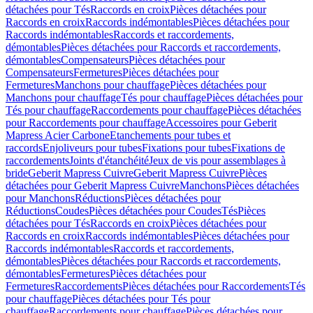
détachées pour Tés
Raccords en croix
Pièces détachées pour
Raccords en croix
Raccords indémontables
Pièces détachées pour
Raccords indémontables
Raccords et raccordements,
démontables
Pièces détachées pour Raccords et raccordements,
démontables
Compensateurs
Pièces détachées pour
Compensateurs
Fermetures
Pièces détachées pour
Fermetures
Manchons pour chauffage
Pièces détachées pour
Manchons pour chauffage
Tés pour chauffage
Pièces détachées pour
Tés pour chauffage
Raccordements pour chauffage
Pièces détachées
pour Raccordements pour chauffage
Accessoires pour Geberit
Mapress Acier Carbone
Etanchements pour tubes et
raccords
Enjoliveurs pour tubes
Fixations pour tubes
Fixations de
raccordements
Joints d'étanchéité
Jeux de vis pour assemblages à
bride
Geberit Mapress Cuivre
Geberit Mapress Cuivre
Pièces
détachées pour Geberit Mapress Cuivre
Manchons
Pièces détachées
pour Manchons
Réductions
Pièces détachées pour
Réductions
Coudes
Pièces détachées pour Coudes
Tés
Pièces
détachées pour Tés
Raccords en croix
Pièces détachées pour
Raccords en croix
Raccords indémontables
Pièces détachées pour
Raccords indémontables
Raccords et raccordements,
démontables
Pièces détachées pour Raccords et raccordements,
démontables
Fermetures
Pièces détachées pour
Fermetures
Raccordements
Pièces détachées pour Raccordements
Tés
pour chauffage
Pièces détachées pour Tés pour
chauffage
Raccordements pour chauffage
Pièces détachées pour