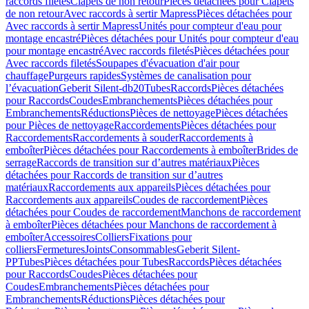
raccords filetés
Clapets de non retour
Pièces détachées pour Clapets
de non retour
Avec raccords à sertir Mapress
Pièces détachées pour
Avec raccords à sertir Mapress
Unités pour compteur d'eau pour
montage encastré
Pièces détachées pour Unités pour compteur d'eau
pour montage encastré
Avec raccords filetés
Pièces détachées pour
Avec raccords filetés
Soupapes d'évacuation d'air pour
chauffage
Purgeurs rapides
Systèmes de canalisation pour
l’évacuation
Geberit Silent-db20
Tubes
Raccords
Pièces détachées
pour Raccords
Coudes
Embranchements
Pièces détachées pour
Embranchements
Réductions
Pièces de nettoyage
Pièces détachées
pour Pièces de nettoyage
Raccordements
Pièces détachées pour
Raccordements
Raccordements à souder
Raccordements à
emboîter
Pièces détachées pour Raccordements à emboîter
Brides de
serrage
Raccords de transition sur d’autres matériaux
Pièces
détachées pour Raccords de transition sur d’autres
matériaux
Raccordements aux appareils
Pièces détachées pour
Raccordements aux appareils
Coudes de raccordement
Pièces
détachées pour Coudes de raccordement
Manchons de raccordement
à emboîter
Pièces détachées pour Manchons de raccordement à
emboîter
Accessoires
Colliers
Fixations pour
colliers
Fermetures
Joints
Consommables
Geberit Silent-
PP
Tubes
Pièces détachées pour Tubes
Raccords
Pièces détachées
pour Raccords
Coudes
Pièces détachées pour
Coudes
Embranchements
Pièces détachées pour
Embranchements
Réductions
Pièces détachées pour