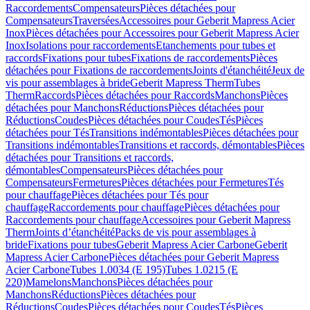
Raccordements
Compensateurs
Pièces détachées pour
Compensateurs
Traversées
Accessoires pour Geberit Mapress Acier
Inox
Pièces détachées pour Accessoires pour Geberit Mapress Acier
Inox
Isolations pour raccordements
Etanchements pour tubes et
raccords
Fixations pour tubes
Fixations de raccordements
Pièces
détachées pour Fixations de raccordements
Joints d'étanchéité
Jeux de
vis pour assemblages à bride
Geberit Mapress Therm
Tubes
Therm
Raccords
Pièces détachées pour Raccords
Manchons
Pièces
détachées pour Manchons
Réductions
Pièces détachées pour
Réductions
Coudes
Pièces détachées pour Coudes
Tés
Pièces
détachées pour Tés
Transitions indémontables
Pièces détachées pour
Transitions indémontables
Transitions et raccords, démontables
Pièces
détachées pour Transitions et raccords,
démontables
Compensateurs
Pièces détachées pour
Compensateurs
Fermetures
Pièces détachées pour Fermetures
Tés
pour chauffage
Pièces détachées pour Tés pour
chauffage
Raccordements pour chauffage
Pièces détachées pour
Raccordements pour chauffage
Accessoires pour Geberit Mapress
Therm
Joints d’étanchéité
Packs de vis pour assemblages à
bride
Fixations pour tubes
Geberit Mapress Acier Carbone
Geberit
Mapress Acier Carbone
Pièces détachées pour Geberit Mapress
Acier Carbone
Tubes 1.0034 (E 195)
Tubes 1.0215 (E
220)
Mamelons
Manchons
Pièces détachées pour
Manchons
Réductions
Pièces détachées pour
Réductions
Coudes
Pièces détachées pour Coudes
Tés
Pièces