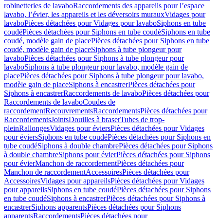
robinetteries de lavabo
Raccordements des appareils pour l’espace
lavabo, l’évier, les appareils et les déversoirs muraux
Vidages pour
lavabo
Pièces détachées pour Vidages pour lavabo
Siphons en tube
coudé
Pièces détachées pour Siphons en tube coudé
Siphons en tube
coudé, modèle gain de place
Pièces détachées pour Siphons en tube
coudé, modèle gain de place
Siphons à tube plongeur pour
lavabo
Pièces détachées pour Siphons à tube plongeur pour
lavabo
Siphons à tube plongeur pour lavabo, modèle gain de
place
Pièces détachées pour Siphons à tube plongeur pour lavabo,
modèle gain de place
Siphons à encastrer
Pièces détachées pour
Siphons à encastrer
Raccordements de lavabo
Pièces détachées pour
Raccordements de lavabo
Coudes de
raccordement
Recouvrements
Raccordements
Pièces détachées pour
Raccordements
Joints
Douilles à braser
Tubes de trop-
plein
Rallonges
Vidages pour éviers
Pièces détachées pour Vidages
pour éviers
Siphons en tube coudé
Pièces détachées pour Siphons en
tube coudé
Siphons à double chambre
Pièces détachées pour Siphons
à double chambre
Siphons pour évier
Pièces détachées pour Siphons
pour évier
Manchon de raccordement
Pièces détachées pour
Manchon de raccordement
Accessoires
Pièces détachées pour
Accessoires
Vidages pour appareils
Pièces détachées pour Vidages
pour appareils
Siphons en tube coudé
Pièces détachées pour Siphons
en tube coudé
Siphons à encastrer
Pièces détachées pour Siphons à
encastrer
Siphons apparents
Pièces détachées pour Siphons
apparents
Raccordements
Pièces détachées pour