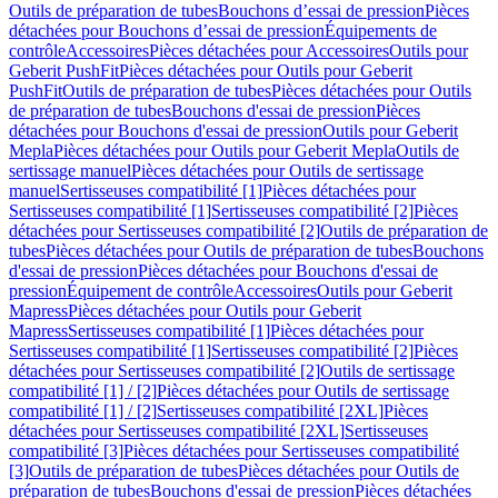
Outils de préparation de tubes
Bouchons d’essai de pression
Pièces
détachées pour Bouchons d’essai de pression
Équipements de
contrôle
Accessoires
Pièces détachées pour Accessoires
Outils pour
Geberit PushFit
Pièces détachées pour Outils pour Geberit
PushFit
Outils de préparation de tubes
Pièces détachées pour Outils
de préparation de tubes
Bouchons d'essai de pression
Pièces
détachées pour Bouchons d'essai de pression
Outils pour Geberit
Mepla
Pièces détachées pour Outils pour Geberit Mepla
Outils de
sertissage manuel
Pièces détachées pour Outils de sertissage
manuel
Sertisseuses compatibilité [1]
Pièces détachées pour
Sertisseuses compatibilité [1]
Sertisseuses compatibilité [2]
Pièces
détachées pour Sertisseuses compatibilité [2]
Outils de préparation de
tubes
Pièces détachées pour Outils de préparation de tubes
Bouchons
d'essai de pression
Pièces détachées pour Bouchons d'essai de
pression
Équipement de contrôle
Accessoires
Outils pour Geberit
Mapress
Pièces détachées pour Outils pour Geberit
Mapress
Sertisseuses compatibilité [1]
Pièces détachées pour
Sertisseuses compatibilité [1]
Sertisseuses compatibilité [2]
Pièces
détachées pour Sertisseuses compatibilité [2]
Outils de sertissage
compatibilité [1] / [2]
Pièces détachées pour Outils de sertissage
compatibilité [1] / [2]
Sertisseuses compatibilité [2XL]
Pièces
détachées pour Sertisseuses compatibilité [2XL]
Sertisseuses
compatibilité [3]
Pièces détachées pour Sertisseuses compatibilité
[3]
Outils de préparation de tubes
Pièces détachées pour Outils de
préparation de tubes
Bouchons d'essai de pression
Pièces détachées