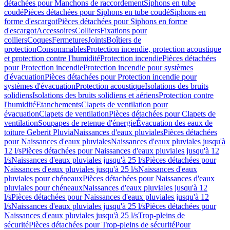
détachées pour Manchons de raccordement
Siphons en tube
coudé
Pièces détachées pour Siphons en tube coudé
Siphons en
forme d'escargot
Pièces détachées pour Siphons en forme
d'escargot
Accessoires
Colliers
Fixations pour
colliers
Coques
Fermetures
Joints
Boîtiers de
protection
Consommables
Protection incendie, protection acoustique
et protection contre l'humidité
Protection incendie
Pièces détachées
pour Protection incendie
Protection incendie pour systèmes
d'évacuation
Pièces détachées pour Protection incendie pour
systèmes d'évacuation
Protection acoustique
Isolations des bruits
solidiens
Isolations des bruits solidiens et aériens
Protection contre
l'humidité
Etanchements
Clapets de ventilation pour
évacuation
Clapets de ventilation
Pièces détachées pour Clapets de
ventilation
Soupapes de retenue d'énergie
Évacuation des eaux de
toiture Geberit Pluvia
Naissances d'eaux pluviales
Pièces détachées
pour Naissances d'eaux pluviales
Naissances d'eaux pluviales jusqu'à
12 l/s
Pièces détachées pour Naissances d'eaux pluviales jusqu'à 12
l/s
Naissances d'eaux pluviales jusqu'à 25 l/s
Pièces détachées pour
Naissances d'eaux pluviales jusqu'à 25 l/s
Naissances d'eaux
pluviales pour chéneaux
Pièces détachées pour Naissances d'eaux
pluviales pour chéneaux
Naissances d'eaux pluviales jusqu'à 12
l/s
Pièces détachées pour Naissances d'eaux pluviales jusqu'à 12
l/s
Naissances d'eaux pluviales jusqu'à 25 l/s
Pièces détachées pour
Naissances d'eaux pluviales jusqu'à 25 l/s
Trop-pleins de
sécurité
Pièces détachées pour Trop-pleins de sécurité
Pour