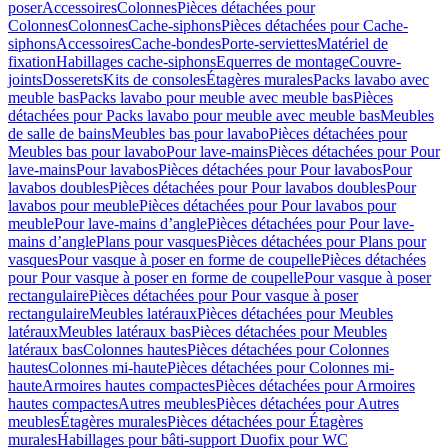
poser
Accessoires
Colonnes
Pièces détachées pour
Colonnes
Colonnes
Cache-siphons
Pièces détachées pour Cache-
siphons
Accessoires
Cache-bondes
Porte-serviettes
Matériel de
fixation
Habillages cache-siphons
Equerres de montage
Couvre-
joints
Dosserets
Kits de consoles
Étagères murales
Packs lavabo avec
meuble bas
Packs lavabo pour meuble avec meuble bas
Pièces
détachées pour Packs lavabo pour meuble avec meuble bas
Meubles
de salle de bains
Meubles bas pour lavabo
Pièces détachées pour
Meubles bas pour lavabo
Pour lave-mains
Pièces détachées pour Pour
lave-mains
Pour lavabos
Pièces détachées pour Pour lavabos
Pour
lavabos doubles
Pièces détachées pour Pour lavabos doubles
Pour
lavabos pour meuble
Pièces détachées pour Pour lavabos pour
meuble
Pour lave-mains d’angle
Pièces détachées pour Pour lave-
mains d’angle
Plans pour vasques
Pièces détachées pour Plans pour
vasques
Pour vasque à poser en forme de coupelle
Pièces détachées
pour Pour vasque à poser en forme de coupelle
Pour vasque à poser
rectangulaire
Pièces détachées pour Pour vasque à poser
rectangulaire
Meubles latéraux
Pièces détachées pour Meubles
latéraux
Meubles latéraux bas
Pièces détachées pour Meubles
latéraux bas
Colonnes hautes
Pièces détachées pour Colonnes
hautes
Colonnes mi-haute
Pièces détachées pour Colonnes mi-
haute
Armoires hautes compactes
Pièces détachées pour Armoires
hautes compactes
Autres meubles
Pièces détachées pour Autres
meubles
Étagères murales
Pièces détachées pour Étagères
murales
Habillages pour bâti-support Duofix pour WC