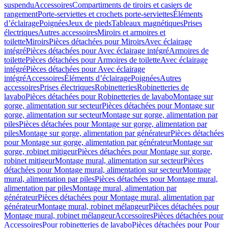
suspendu
Accessoires
Compartiments de tiroirs et casiers de
rangement
Porte-serviettes et crochets porte-serviettes
Éléments
d’éclairage
Poignées
Jeux de pieds
Tableaux magnétiques
Prises
électriques
Autres accessoires
Miroirs et armoires et
toilette
Miroirs
Pièces détachées pour Miroirs
Avec éclairage
intégré
Pièces détachées pour Avec éclairage intégré
Armoires de
toilette
Pièces détachées pour Armoires de toilette
Avec éclairage
intégré
Pièces détachées pour Avec éclairage
intégré
Accessoires
Éléments d’éclairage
Poignées
Autres
accessoires
Prises électriques
Robinetteries
Robinetteries de
lavabo
Pièces détachées pour Robinetteries de lavabo
Montage sur
gorge, alimentation sur secteur
Pièces détachées pour Montage sur
gorge, alimentation sur secteur
Montage sur gorge, alimentation par
piles
Pièces détachées pour Montage sur gorge, alimentation par
piles
Montage sur gorge, alimentation par générateur
Pièces détachées
pour Montage sur gorge, alimentation par générateur
Montage sur
gorge, robinet mitigeur
Pièces détachées pour Montage sur gorge,
robinet mitigeur
Montage mural, alimentation sur secteur
Pièces
détachées pour Montage mural, alimentation sur secteur
Montage
mural, alimentation par piles
Pièces détachées pour Montage mural,
alimentation par piles
Montage mural, alimentation par
générateur
Pièces détachées pour Montage mural, alimentation par
générateur
Montage mural, robinet mélangeur
Pièces détachées pour
Montage mural, robinet mélangeur
Accessoires
Pièces détachées pour
Accessoires
Pour robinetteries de lavabo
Pièces détachées pour Pour