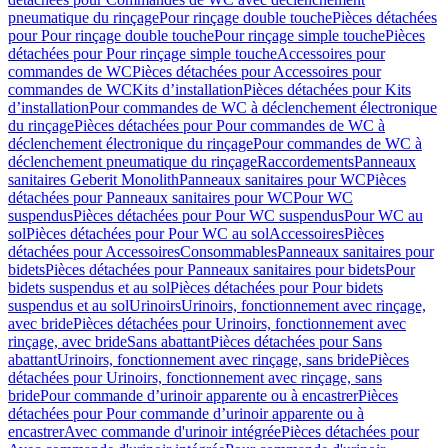
pneumatique du rinçage
Pour rinçage double touche
Pièces détachées
pour Pour rinçage double touche
Pour rinçage simple touche
Pièces
détachées pour Pour rinçage simple touche
Accessoires pour
commandes de WC
Pièces détachées pour Accessoires pour
commandes de WC
Kits d’installation
Pièces détachées pour Kits
d’installation
Pour commandes de WC à déclenchement électronique
du rinçage
Pièces détachées pour Pour commandes de WC à
déclenchement électronique du rinçage
Pour commandes de WC à
déclenchement pneumatique du rinçage
Raccordements
Panneaux
sanitaires Geberit Monolith
Panneaux sanitaires pour WC
Pièces
détachées pour Panneaux sanitaires pour WC
Pour WC
suspendus
Pièces détachées pour Pour WC suspendus
Pour WC au
sol
Pièces détachées pour Pour WC au sol
Accessoires
Pièces
détachées pour Accessoires
Consommables
Panneaux sanitaires pour
bidets
Pièces détachées pour Panneaux sanitaires pour bidets
Pour
bidets suspendus et au sol
Pièces détachées pour Pour bidets
suspendus et au sol
Urinoirs
Urinoirs, fonctionnement avec rinçage,
avec bride
Pièces détachées pour Urinoirs, fonctionnement avec
rinçage, avec bride
Sans abattant
Pièces détachées pour Sans
abattant
Urinoirs, fonctionnement avec rinçage, sans bride
Pièces
détachées pour Urinoirs, fonctionnement avec rinçage, sans
bride
Pour commande d’urinoir apparente ou à encastrer
Pièces
détachées pour Pour commande d’urinoir apparente ou à
encastrer
Avec commande d'urinoir intégrée
Pièces détachées pour