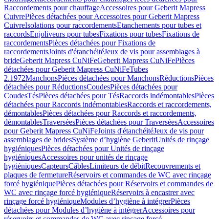
Raccordements pour chauffage
Accessoires pour Geberit Mapress
Cuivre
Pièces détachées pour Accessoires pour Geberit Mapress
Cuivre
Isolations pour raccordements
Etanchements pour tubes et
raccords
Enjoliveurs pour tubes
Fixations pour tubes
Fixations de
raccordements
Pièces détachées pour Fixations de
raccordements
Joints d'étanchéité
Jeux de vis pour assemblages à
bride
Geberit Mapress CuNiFe
Geberit Mapress CuNiFe
Pièces
détachées pour Geberit Mapress CuNiFe
Tubes
2.1972
Manchons
Pièces détachées pour Manchons
Réductions
Pièces
détachées pour Réductions
Coudes
Pièces détachées pour
Coudes
Tés
Pièces détachées pour Tés
Raccords indémontables
Pièces
détachées pour Raccords indémontables
Raccords et raccordements,
démontables
Pièces détachées pour Raccords et raccordements,
démontables
Traversées
Pièces détachées pour Traversées
Accessoires
pour Geberit Mapress CuNiFe
Joints d'étanchéité
Jeux de vis pour
assemblages de brides
Système d’hygiène Geberit
Unités de rinçage
hygiéniques
Pièces détachées pour Unités de rinçage
hygiéniques
Accessoires pour unités de rinçage
hygiéniques
Capteurs
Câbles
Limiteurs de débit
Recouvrements et
plaques de fermeture
Réservoirs et commandes de WC avec rinçage
forcé hygiénique
Pièces détachées pour Réservoirs et commandes de
WC avec rinçage forcé hygiénique
Réservoirs à encastrer avec
rinçage forcé hygiénique
Modules d’hygiène à intégrer
Pièces
détachées pour Modules d’hygiène à intégrer
Accessoires pour
réservoirs et commandes de WC avec rinçage forcé