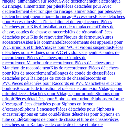
rinçage, alimentation sur secteur
Avec déclenchement électronique
du rinçage, alimentation par piles
Pièces détachées pour Avec
déclenchement électronique du rinçage, alimentation par piles
Avec
déclenchement pneumatique du rinçage
Accessoires
Pièces détachées
pour Accessoires
Kits d’installation et de remplacement
Pièces
détachées pour Kits d’installation et de remplacement
Tubes de
chasse, coudes de chasse et raccords
Kits de rénovation
Pièces
détachées pour Kits de rénovation
Plaques de fermeture
Autres
accessoires
Aides à la commande
Raccordements des appareils pour
WC, urinoirs et bidets
Vidages pour WC et vidoirs suspendus
Pièces
détachées pour Vidages pour WC et vidoirs suspendus
Coudes de
raccordement
Pièces détachées pour Coudes de
raccordement
Manchon de raccordement
Pièces détachées pour
Manchon de raccordement
Kits de raccordement
Pièces détachées
pour Kits de raccordement
Rallonges de coude de chasse
Pièces
détachées pour Rallonges de coude de chasse
Raccords en
PVC
Pièces détachées pour Raccords en PVC
Manchettes et cache-
boulons
Raccords de transition et pièces de connexion
Vidages pour
urinoirs
Pièces détachées pour Vidages pour urinoirs
Siphons pour
urinoir
Pièces détachées pour Siphons pour urinoir
Siphons en forme
d’escargot
Pièces détachées pour Siphons en forme
d’escargot
Siphons à encastrer
Pièces détachées pour Siphons à
encastrer
Siphons en tube coudé
Pièces détachées pour Siphons en
tube coudé
Rallonges de coude de chasse et tube de chasse
Pièces
détachées pour Rallonges de coude de chasse et tube de