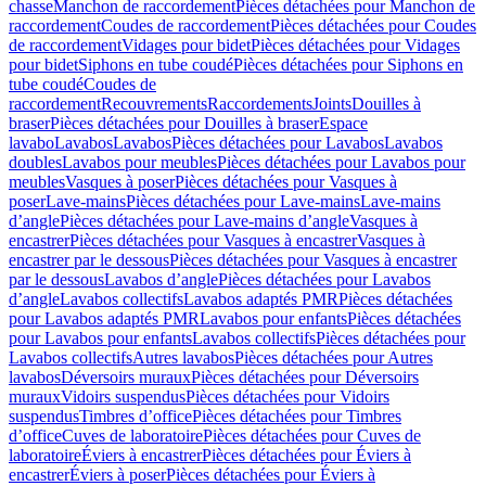
chasse
Manchon de raccordement
Pièces détachées pour Manchon de
raccordement
Coudes de raccordement
Pièces détachées pour Coudes
de raccordement
Vidages pour bidet
Pièces détachées pour Vidages
pour bidet
Siphons en tube coudé
Pièces détachées pour Siphons en
tube coudé
Coudes de
raccordement
Recouvrements
Raccordements
Joints
Douilles à
braser
Pièces détachées pour Douilles à braser
Espace
lavabo
Lavabos
Lavabos
Pièces détachées pour Lavabos
Lavabos
doubles
Lavabos pour meubles
Pièces détachées pour Lavabos pour
meubles
Vasques à poser
Pièces détachées pour Vasques à
poser
Lave-mains
Pièces détachées pour Lave-mains
Lave-mains
d’angle
Pièces détachées pour Lave-mains d’angle
Vasques à
encastrer
Pièces détachées pour Vasques à encastrer
Vasques à
encastrer par le dessous
Pièces détachées pour Vasques à encastrer
par le dessous
Lavabos d’angle
Pièces détachées pour Lavabos
d’angle
Lavabos collectifs
Lavabos adaptés PMR
Pièces détachées
pour Lavabos adaptés PMR
Lavabos pour enfants
Pièces détachées
pour Lavabos pour enfants
Lavabos collectifs
Pièces détachées pour
Lavabos collectifs
Autres lavabos
Pièces détachées pour Autres
lavabos
Déversoirs muraux
Pièces détachées pour Déversoirs
muraux
Vidoirs suspendus
Pièces détachées pour Vidoirs
suspendus
Timbres dʼoffice
Pièces détachées pour Timbres
dʼoffice
Cuves de laboratoire
Pièces détachées pour Cuves de
laboratoire
Éviers à encastrer
Pièces détachées pour Éviers à
encastrer
Éviers à poser
Pièces détachées pour Éviers à