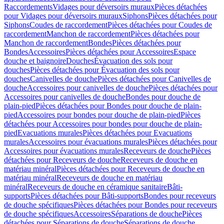
Raccordements
Vidages pour déversoirs muraux
Pièces détachées
pour Vidages pour déversoirs muraux
Siphons
Pièces détachées pour
Siphons
Coudes de raccordement
Pièces détachées pour Coudes de
raccordement
Manchon de raccordement
Pièces détachées pour
Manchon de raccordement
Bondes
Pièces détachées pour
Bondes
Accessoires
Pièces détachées pour Accessoires
Espace
douche et baignoire
Douches
Évacuation des sols pour
douches
Pièces détachées pour Évacuation des sols pour
douches
Canivelles de douche
Pièces détachées pour Canivelles de
douche
Accessoires pour canivelles de douche
Pièces détachées pour
Accessoires pour canivelles de douche
Bondes pour douche de
plain-pied
Pièces détachées pour Bondes pour douche de plain-
pied
Accessoires pour bondes pour douche de plain-pied
Pièces
détachées pour Accessoires pour bondes pour douche de plain-
pied
Evacuations murales
Pièces détachées pour Evacuations
murales
Accessoires pour évacuations murales
Pièces détachées pour
Accessoires pour évacuations murales
Receveurs de douche
Pièces
détachées pour Receveurs de douche
Receveurs de douche en
matériau minéral
Pièces détachées pour Receveurs de douche en
matériau minéral
Receveurs de douche en matériau
minéral
Receveurs de douche en céramique sanitaire
Bâti-
supports
Pièces détachées pour Bâti-supports
Bondes pour receveurs
de douche spécifiques
Pièces détachées pour Bondes pour receveurs
de douche spécifiques
Accessoires
Séparations de douche
Pièces
détachées pour Séparations de douche
Séparations de douche