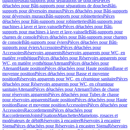
baignoires
Bâti-supports pour séparations de douches
Pièces
détachées pour Bâti-supports pour séparations de douches
Bâti-
supports pour déversoirs muraux
Pièces détachées pour Bâti-supports
pour déversoirs muraux
Bâti-supports pour robinetteries
Pièces
détachées pour Bâti-supports pour robinetteries
Bâti-supports pour
machines à laver et lave-vaisselle
Pièces détachées pour Bâti-
supports pour machines à laver et lave-vaisselle
Bâti-supports pour
charges de console
Pièces détachées pour Bâti-supports pour charges
de console
Bâti-supports pour éviers
Pièces détachées pour Bâti-
supports pour éviers
Accessoires
Pièces détachées pour
Accessoires
Réservoirs apparents
Réservoirs apparents pour WC, en
matière synthétique
Pièces détachées pour Réservoirs apparents pour
WC, en matière synthétique
Attenant
Pièces détachées pour
Attenant
Haute position
Pièces détachées pour Haute position
Basse et
moyenne position
Pièces détachées pour Basse et moyenne
position
Réservoirs apparents pour WC, en céramique sanitaire
Pièces
détachées pour Réservoirs apparents pour WC, en céramique
sanitaire
Attenant
Pièces détachées pour Attenant
Tubes de chasse
pour réservoirs apparents
Pièces détachées pour Tubes de chasse
pour réservoirs apparents
Haute position
Pièces détachées pour Haute
position
Basse et moyenne position
Accessoires
Pièces détachées pour
Accessoires
Raccordements
Pièces détachées pour
Raccordements
Joints
Fixations
Manchettes
Mamelons, rosaces et
modérateurs de débit
Réservoirs à encastrer
Réservoirs à encastrer
Sigma
Pièces détachées pour Réservoirs à encastrer Sigma
Réservoirs