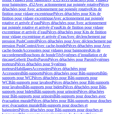
pour baignoires, d52
Avec actionnement par poignée rotative
Pièces
détachées pour Avec actionnement par poignée rotative
Kits de
finition pour vidage excentrique
Pièces détachées pour Kits de
finition pour vidage excentrique
Avec actionnement par poignée
rotative et arrivée d’eau
Pièces détachées pour Avec actionnement
par poignée rotative et arrivée d’eau
Kits de finition pour vidage
excentrique et arrivée d’eau
Pièces détachées pour Kits de finition
pour vidage excentrique et arrivée d’eau
Avec déclenchement par
pression PushControl
Pièces détachées pour Avec déclenchement par
pression PushControl
Avec cache-bonde
Pièces détachées pour Avec
cache-bonde
Accessoires pour vidages pour baignoires
Kits de
raccordement
Bouchons de bonde
Tés
Systèmes d’installation et de
rinçage
Geberit Duofix
Parois
Pièces détachées pour Parois
Systèmes
porteurs
Pièces détachées pour Systèmes
porteurs
Habillages
Accessoires
Pièces détachées pour
Accessoires
Bâti-supports
Pièces détachées pour Bâti-supports
Bâti-
supports pour WC
Pièces détachées pour Bâti-supports pour
WC
Bâti-supports pour lavabos
Pièces détachées pour Bâti-supports
pour lavabos
Bâti-supports pour bidets
Pièces détachées pour Bâti-
supports pour bidets
Bâti-supports pour urinoirs
Pièces détachées
pour Bâti-supports pour urinoirs
Bâti-supports pour douches avec
évacuation murale
Pièces détachées pour Bâti-supports pour douches
avec évacuation murale
Bâti-supports pour douches et
baignoires
Pièces détachées pour Bâti-supports pour douches et