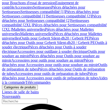
pour Bouchons d'essai de pression
Equipement de
contrôle
Accessoires
Sertisseuses
Pièces détachées pour
Sertisseuses
Sertisseuses compatibilité [1]
Pièces détachées pour
Sertisseuses compatibilité [1]
Sertisseuses compatibilité [2]
Pièces
détachées pour Sertisseuses compatibilité [2]
Sertisseuses
compatibilité [2XL]
Pièces détachées pour Sertisseuses compatibilité
[2XL]
Mallettes universelles
Pièces détachées pour Mallettes
universelles
Mallettes universelles
Pièces détachées pour Mallettes
universelles
Outils pour Geberit Silent-db20 / Geberit PE
Pièces
détachées pour Outils pour Geberit Silent-db20 / Geberit PE
Outils à
souder électrique
Pièces détachées pour Outils à souder
électrique
Accessoires pour outillage à souder électrique
Outils pour
soudure au miroir
Pièces détachées pour Outils pour soudure au
miroir
Accessoires pour outils pour soudure au miroir
Pièces
détachées pour Accessoires pour outils pour soudure au miroir
Outils
de préparation de tubes
Pièces détachées pour Outils de préparation
de tubes
Accessoires pour outils de préparation de tubes
Pièces
détachées pour Accessoires pour outils de préparation de tubes
Aides
à la commande
Télécommandes
Catégories de produits
Lignes de salle de bains
Nouveautés