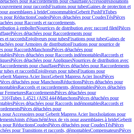
 détachées pour Raccordements pour chauffage
Accessoires
Isolations
couvrement pour raccords
Fixations pour tubes
Gaines de protection et
 pour assemblages à bride
Consommables
Geberit PushFit
Tubes
es pour Réductions
Coudes
Pièces détachées pour Coudes
Tés
Pièces
tachées pour Raccords et raccordements,
tribution à emboîter
Nourrices de distribution avec raccord fileté
Pièces
ffage
Pièces détachées pour Raccordements pour
s et raccords
Enjoliveurs pour tubes
Fixations pour tubes
Gaines de
tachées pour Armoires de distribution
Fixations pour nourrice de
es pour Raccords
Manchons
Pièces détachées pour
tables
Pièces détachées pour Raccords indémontables
Raccords et
iques
Pièces détachées pour Appliques
Nourrices de distribution avec
Raccordements pour chauffage
Pièces détachées pour Raccordements
 tubes et raccords
Enjoliveurs pour tubes
Fixations pour
eberit Mapress Acier Inox
Geberit Mapress Acier Inox
Pièces
Pièces détachées pour Manchons
Réductions
Pièces détachées pour
montables
Raccords et raccordements, démontables
Pièces détachées
ur Fermetures
Raccordements
Pièces détachées pour
 316)
Tubes 1.4521 (AISI 444)
Manchons
Pièces détachées pour
tables
Pièces détachées pour Raccords indémontables
Raccords et
ordements
Pièces détachées pour
s pour Accessoires pour Geberit Mapress Acier Inox
Isolations pour
rdements
Joints d'étanchéité
Jeux de vis pour assemblages à bride
Geberit
s pour Réductions
Coudes
Pièces détachées pour Coudes
Tés
Pièces
achées pour Transitions et raccords, démontables
Compensateurs
Pièces