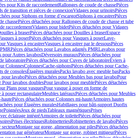
ées pour Kits de raccordement
Rallonges de coude de chasse
Pièces
s de transition et pièces de connexion
Vidages pour urinoirs
Pièces
achées pour Siphons en forme d’escargot
Siphons à encastrer
Pièces
de chasse
Pièces détachées pour Rallonges de coude de chasse et tube
 de raccordement
Vidages pour bidet
Pièces détachées pour Vidages
ouilles à braser
Pièces détachées pour Douilles à braser
Espace
asques à poser
Pièces détachées pour Vasques à poser
Lave-
our Vasques à encastrer
Vasques à encastrer par le dessous
Pièces
s PMR
Pièces détachées pour Lavabos adaptés PMR
Lavabos pour
s pour Autres lavabos
Déversoirs muraux
Pièces détachées pour
e laboratoire
Pièces détachées pour Cuves de laboratoire
Éviers à
our Colonnes
Colonnes
Cache-siphons
Pièces détachées pour Cache-
ts de consoles
Étagères murales
Packs lavabo avec meuble bas
Packs
 pour lavabo
Pièces détachées pour Meubles bas pour lavabo
Pour
r Pour lavabos doubles
Pour lavabos pour meuble
Pièces détachées
our Plans pour vasques
Pour vasque à poser en forme de
 à poser rectangulaire
Meubles latéraux
Pièces détachées pour Meubles
-haute
Pièces détachées pour Colonnes mi-haute
Armoires hautes
tachées pour Étagères murales
Habillages pour bâti-support Duofix
ge
Poignées
Jeux de pieds
Tableaux magnétiques
Prises
vec éclairage intégré
Armoires de toilette
Pièces détachées pour
soires
Prises électriques
Robinetteries
Robinetteries de lavabo
Pièces
 secteur
Montage sur gorge, alimentation par piles
Pièces détachées
entation par générateur
Montage sur gorge, robinet mitigeur
Pièces
n sur secteur
Montage mural, alimentation par piles
Pièces détachées