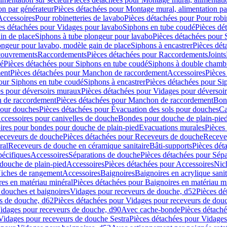
on par générateur
Pièces détachées pour Montage mural, alimentation pa
Accessoires
Pour robinetteries de lavabo
Pièces détachées pour Pour robi
es détachées pour Vidages pour lavabo
Siphons en tube coudé
Pièces dé
in de place
Siphons à tube plongeur pour lavabo
Pièces détachées pour 
ongeur pour lavabo, modèle gain de place
Siphons à encastrer
Pièces dét
ouvrements
Raccordements
Pièces détachées pour Raccordements
Joints
dé
Pièces détachées pour Siphons en tube coudé
Siphons à double chamb
ent
Pièces détachées pour Manchon de raccordement
Accessoires
Pièces
our Siphons en tube coudé
Siphons à encastrer
Pièces détachées pour Sip
s pour déversoirs muraux
Pièces détachées pour Vidages pour déversoi
 de raccordement
Pièces détachées pour Manchon de raccordement
Bon
pour douches
Pièces détachées pour Évacuation des sols pour douches
Ca
ccessoires pour canivelles de douche
Bondes pour douche de plain-pie
ires pour bondes pour douche de plain-pied
Evacuations murales
Pièces
eceveurs de douche
Pièces détachées pour Receveurs de douche
Receve
ral
Receveurs de douche en céramique sanitaire
Bâti-supports
Pièces dét
pécifiques
Accessoires
Séparations de douche
Pièces détachées pour Sép
 douche de plain-pied
Accessoires
Pièces détachées pour Accessoires
Nic
Niches de rangement
Accessoires
Baignoires
Baignoires en acrylique sanit
res en matériau minéral
Pièces détachées pour Baignoires en matériau m
douches et baignoires
Vidages pour receveurs de douche, d52
Pièces dé
s de douche, d62
Pièces détachées pour Vidages pour receveurs de dou
Vidages pour receveurs de douche, d90
Avec cache-bonde
Pièces détach
Vidages pour receveurs de douche Sestra
Pièces détachées pour Vidages