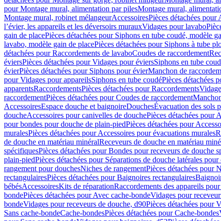
pour Montage mural, alimentation par piles
Montage mural, alimentati
Montage mural, robinet mélangeur
Accessoires
Pièces détachées pour 
l’évier, les appareils et les déversoirs muraux
Vidages pour lavabo
Pièc
gain de place
Pièces détachées pour Siphons en tube coudé, modèle ga
lavabo, modèle gain de place
Pièces détachées pour Siphons à tube pl
détachées pour Raccordements de lavabo
Coudes de raccordement
Rec
éviers
Pièces détachées pour Vidages pour éviers
Siphons en tube cou
évier
Pièces détachées pour Siphons pour évier
Manchon de raccordem
pour Vidages pour appareils
Siphons en tube coudé
Pièces détachées p
apparents
Raccordements
Pièces détachées pour Raccordements
Vidage
raccordement
Pièces détachées pour Coudes de raccordement
Manchon
Accessoires
Espace douche et baignoire
Douches
Évacuation des sols 
douche
Accessoires pour canivelles de douche
Pièces détachées pour A
pour bondes pour douche de plain-pied
Pièces détachées pour Accesso
murales
Pièces détachées pour Accessoires pour évacuations murales
R
de douche en matériau minéral
Receveurs de douche en matériau miné
spécifiques
Pièces détachées pour Bondes pour receveurs de douche s
plain-pied
Pièces détachées pour Séparations de douche latérales pour
rangement pour douches
Niches de rangement
Pièces détachées pour 
rectangulaires
Pièces détachées pour Baignoires rectangulaires
Baignoi
bébés
Accessoires
Kits de réparation
Raccordements des appareils pour 
bonde
Pièces détachées pour Avec cache-bonde
Vidages pour receveur
bonde
Vidages pour receveurs de douche, d90
Pièces détachées pour 
Sans cache-bonde
Cache-bondes
Pièces détachées pour Cache-bondes