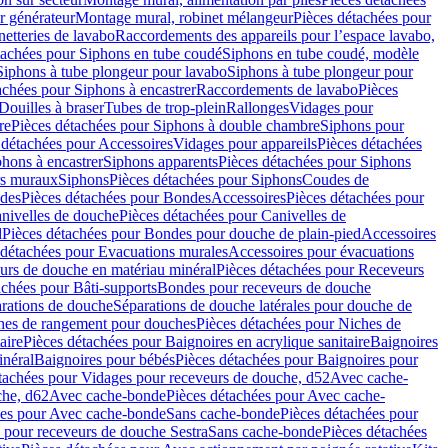
r générateur
Montage mural, robinet mélangeur
Pièces détachées pour
netteries de lavabo
Raccordements des appareils pour l’espace lavabo,
tachées pour Siphons en tube coudé
Siphons en tube coudé, modèle
Siphons à tube plongeur pour lavabo
Siphons à tube plongeur pour
achées pour Siphons à encastrer
Raccordements de lavabo
Pièces
Douilles à braser
Tubes de trop-plein
Rallonges
Vidages pour
re
Pièces détachées pour Siphons à double chambre
Siphons pour
 détachées pour Accessoires
Vidages pour appareils
Pièces détachées
hons à encastrer
Siphons apparents
Pièces détachées pour Siphons
rs muraux
Siphons
Pièces détachées pour Siphons
Coudes de
des
Pièces détachées pour Bondes
Accessoires
Pièces détachées pour
nivelles de douche
Pièces détachées pour Canivelles de
d
Pièces détachées pour Bondes pour douche de plain-pied
Accessoires
 détachées pour Evacuations murales
Accessoires pour évacuations
urs de douche en matériau minéral
Pièces détachées pour Receveurs
achées pour Bâti-supports
Bondes pour receveurs de douche
arations de douche
Séparations de douche latérales pour douche de
hes de rangement pour douches
Pièces détachées pour Niches de
aire
Pièces détachées pour Baignoires en acrylique sanitaire
Baignoires
inéral
Baignoires pour bébés
Pièces détachées pour Baignoires pour
tachées pour Vidages pour receveurs de douche, d52
Avec cache-
che, d62
Avec cache-bonde
Pièces détachées pour Avec cache-
ées pour Avec cache-bonde
Sans cache-bonde
Pièces détachées pour
 pour receveurs de douche Sestra
Sans cache-bonde
Pièces détachées