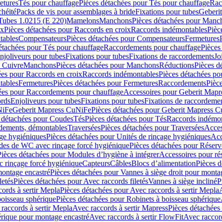
etures
Tés pour chauffage
Pièces détachées pour Tés pour chauffage
Rac
chéité
Packs de vis pour assemblages à bride
Fixations pour tubes
Geberi
Tubes 1.0215 (E 220)
Mamelons
Manchons
Pièces détachées pour Manc
ix
Pièces détachées pour Raccords en croix
Raccords indémontables
Pièc
tables
Compensateurs
Pièces détachées pour Compensateurs
Fermetures
étachées pour Tés pour chauffage
Raccordements pour chauffage
Pièces
njoliveurs pour tubes
Fixations pour tubes
Fixations de raccordements
Jo
s Cuivre
Manchons
Pièces détachées pour Manchons
Réductions
Pièces d
ées pour Raccords en croix
Raccords indémontables
Pièces détachées po
tables
Fermetures
Pièces détachées pour Fermetures
Raccordements
Pièc
ées pour Raccordements pour chauffage
Accessoires pour Geberit Mapr
ords
Enjoliveurs pour tubes
Fixations pour tubes
Fixations de raccordeme
NiFe
Geberit Mapress CuNiFe
Pièces détachées pour Geberit Mapress 
 détachées pour Coudes
Tés
Pièces détachées pour Tés
Raccords indémon
rdements, démontables
Traversées
Pièces détachées pour Traversées
Acces
age hygiéniques
Pièces détachées pour Unités de rinçage hygiéniques
Acc
des de WC avec rinçage forcé hygiénique
Pièces détachées pour Réser
Pièces détachées pour Modules d’hygiène à intégrer
Accessoires pour r
 rinçage forcé hygiénique
Capteurs
Câbles
Blocs d’alimentation
Pièces d
montage encastré
Pièces détachées pour Vannes à siège droit pour monta
letés
Pièces détachées pour Avec raccords filetés
Vannes à siège incliné
P
ords à sertir Mepla
Pièces détachées pour Avec raccords à sertir Mepla
boisseau sphérique
Pièces détachées pour Robinets à boisseau sphérique
raccords à sertir Mepla
Avec raccords à sertir Mapress
Pièces détachées
érique pour montage encastré
Avec raccords à sertir FlowFit
Avec raccord