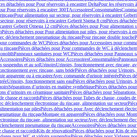
ces détachées pour Pour réservoirs à encastrer Delta
Pour les réservoirs 
our Pour réservoirs à encastrer 300T
Accessoires
Consommables
Command
rinçage
Pour alimentation sur secteur, pour réservoirs à encastrer Gebe
 secteur, pour réservoirs à encastrer Geberit Sigma 8 cm
Pièces détachées
encastrer Geberit Omega 12 cm
Pièces détachées pour Pour alimentation s
m
Pièces détachées pour Pour alimentation par piles, pour réservoirs à 
c déclenchement pneumatique du rinçage
Pour rinçage double touche
P
 pour commandes de WC
Pièces détachées pour Accessoires pour com
u rinçage
Pièces détachées pour Pour commandes de WC à déclencheme
onolith
Panneaux sanitaires pour WC
Pièces détachées pour Panneaux s
Accessoires
Pièces détachées pour Accessoires
Consommables
Panneaux 
s suspendus et au sol
Urinoirs
Urinoirs, fonctionnement avec rinçage, av
fonctionnement avec rinçage, sans bride
Pièces détachées pour Urinoirs,
ir apparente ou à encastrer
Avec commande d'urinoir intégrée
Pièces d
grée
Urinoirs, fonctionnement sans eau
Pièces détachées pour Urinoirs, 
noirs
Séparations d’urinoirs en matière synthétique
Pièces détachées pour
ons d’urinoirs en céramique sanitaire
Pièces détachées pour Séparations 
de chasse et raccords
Pièces détachées pour Tubes de chasse, coudes de 
c déclenchement électronique du rinçage, alimentation sur secteur
Pièc
limentation par piles
Pièces détachées pour Avec déclenchement électron
neumatique du rinçage
Montage en apparent
Pièces détachées pour Mont
tronique du rinçage, alimentation sur secteur
Avec déclenchement électr
clenchement pneumatique du rinçage
Accessoires
Pièces détachées pour
 chasse et raccords
Kits de rénovation
Pièces détachées pour Kits de ré
dages pour WC et vidoirs suspendus
Pièces détachées pour Vidages po