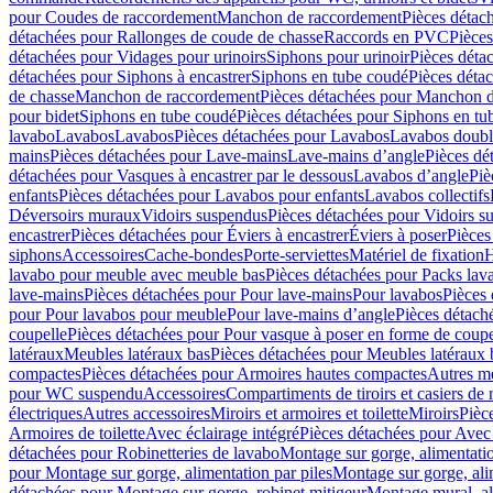
pour Coudes de raccordement
Manchon de raccordement
Pièces détac
détachées pour Rallonges de coude de chasse
Raccords en PVC
Pièce
détachées pour Vidages pour urinoirs
Siphons pour urinoir
Pièces déta
détachées pour Siphons à encastrer
Siphons en tube coudé
Pièces déta
de chasse
Manchon de raccordement
Pièces détachées pour Manchon 
pour bidet
Siphons en tube coudé
Pièces détachées pour Siphons en tu
lavabo
Lavabos
Lavabos
Pièces détachées pour Lavabos
Lavabos doubl
mains
Pièces détachées pour Lave-mains
Lave-mains d’angle
Pièces dé
détachées pour Vasques à encastrer par le dessous
Lavabos d’angle
Piè
enfants
Pièces détachées pour Lavabos pour enfants
Lavabos collectifs
Déversoirs muraux
Vidoirs suspendus
Pièces détachées pour Vidoirs s
encastrer
Pièces détachées pour Éviers à encastrer
Éviers à poser
Pièces
siphons
Accessoires
Cache-bondes
Porte-serviettes
Matériel de fixation
H
lavabo pour meuble avec meuble bas
Pièces détachées pour Packs la
lave-mains
Pièces détachées pour Pour lave-mains
Pour lavabos
Pièces
pour Pour lavabos pour meuble
Pour lave-mains d’angle
Pièces détach
coupelle
Pièces détachées pour Pour vasque à poser en forme de coupe
latéraux
Meubles latéraux bas
Pièces détachées pour Meubles latéraux 
compactes
Pièces détachées pour Armoires hautes compactes
Autres m
pour WC suspendu
Accessoires
Compartiments de tiroirs et casiers de
électriques
Autres accessoires
Miroirs et armoires et toilette
Miroirs
Pièc
Armoires de toilette
Avec éclairage intégré
Pièces détachées pour Avec 
détachées pour Robinetteries de lavabo
Montage sur gorge, alimentatio
pour Montage sur gorge, alimentation par piles
Montage sur gorge, ali
détachées pour Montage sur gorge, robinet mitigeur
Montage mural, al