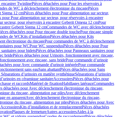
à encastrer Twinline
Pièces détachées pour Pour les réservoirs à
es de WC à déclenchement électronique du rinçage
Pièces
rit Sigma 12 cm
Pièces détachées pour Pour alimentation sur secteur,
 pour Pour alimentation sur secteur, pour réservoirs à encastrer
ur secteur, pour réservoirs à encastrer Geberit Omega 12 cm
Pour
encastrer Geberit Sigma 12 cm
Commandes de WC avec déclenchement
ièces détachées pour Pour rinçage double touche
Pour rinçage simple
mandes de WC
Kits d’installation
Pièces détachées pour Kits
nt électronique du rinçage
Pour commandes de WC à déclenchement
anitaires pour WC
Pour WC suspendus
Pièces détachées pour Pour
sanitaires pour bidets
Pièces détachées pour Panneaux sanitaires pour
ec bride
Pièces détachées pour Urinoirs, fonctionnement avec rinçage,
 fonctionnement avec rinçage, sans bride
Pour commande d’urinoir
étachées pour Avec commande d'urinoir intégrée
Pour commande
fonctionnement sans eau
Sans abattant
Pièces détachées pour Sans
 Séparations d’urinoirs en matière synthétique
Séparations d’urinoirs
d’urinoirs en céramique sanitaire
Accessoires
Pièces détachées pour
chasse et raccords
Matériel de fixation
Habillages latéraux
Commandes
es détachées pour Avec déclenchement électronique du rinçage,
ique du rinçage, alimentation par piles
Avec déclenchement
age en apparent
Avec déclenchement électronique du rinçage,
onique du rinçage, alimentation par piles
Pièces détachées pour Avec
 Accessoires
Kits d’installation et de remplacement
Pièces détachées
novation
Plaques de fermeture
Autres accessoires
Aides à la
ur WC et vidoirs suspendus
Coudes de raccordement
Pièces détachées