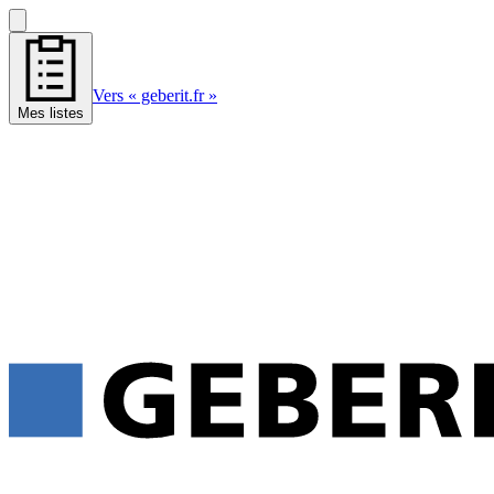
Vers « geberit.fr »
Mes listes