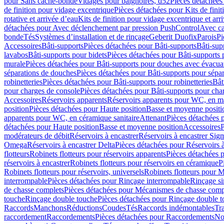
pour Sans cache-bonde
Vidages pour baignoires, d52
Pièces détachées
de finition pour vidage excentrique
Pièces détachées pour Kits de fini
rotative et arrivée d’eau
Kits de finition pour vidage excentrique et arr
détachées pour Avec déclenchement par pression PushControl
Avec c
bonde
Tés
Systèmes d’installation et de rinçage
Geberit Duofix
Parois
Pi
Accessoires
Bâti-supports
Pièces détachées pour Bâti-supports
Bâti-su
lavabos
Bâti-supports pour bidets
Pièces détachées pour Bâti-supports 
murale
Pièces détachées pour Bâti-supports pour douches avec évacua
séparations de douches
Pièces détachées pour Bâti-supports pour sépa
robinetteries
Pièces détachées pour Bâti-supports pour robinetteries
Bât
pour charges de console
Pièces détachées pour Bâti-supports pour cha
Accessoires
Réservoirs apparents
Réservoirs apparents pour WC, en ma
position
Pièces détachées pour Haute position
Basse et moyenne positi
apparents pour WC, en céramique sanitaire
Attenant
Pièces détachées 
détachées pour Haute position
Basse et moyenne position
Accessoires
P
modérateurs de débit
Réservoirs à encastrer
Réservoirs à encastrer Sig
Omega
Réservoirs à encastrer Delta
Pièces détachées pour Réservoirs à
flotteurs
Robinets flotteurs pour réservoirs apparents
Pièces détachées p
réservoirs à encastrer
Robinets flotteurs pour réservoirs en céramique
P
Robinets flotteurs pour réservoirs, universels
Robinets flotteurs pour 
interrompable
Pièces détachées pour Rinçage interrompable
Rinçage s
de chasse complets
Pièces détachées pour Mécanismes de chasse comp
touche
Rinçage double touche
Pièces détachées pour Rinçage double 
Raccords
Manchons
Réductions
Coudes
Tés
Raccords indémontables
Tra
raccordement
Raccordements
Pièces détachées pour Raccordements
Nou