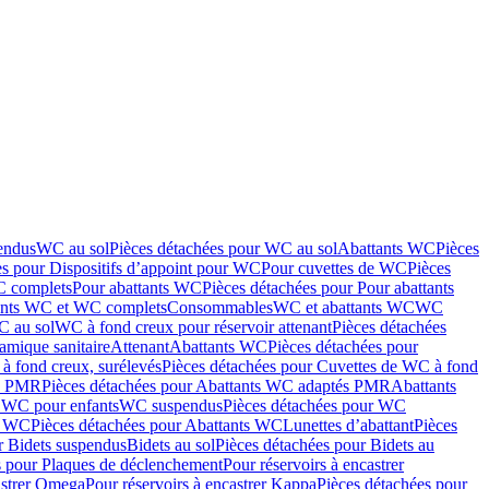
endus
WC au sol
Pièces détachées pour WC au sol
Abattants WC
Pièces
es pour Dispositifs d’appoint pour WC
Pour cuvettes de WC
Pièces
C complets
Pour abattants WC
Pièces détachées pour Pour abattants
ants WC et WC complets
Consommables
WC et abattants WC
WC
C au sol
WC à fond creux pour réservoir attenant
Pièces détachées
amique sanitaire
Attenant
Abattants WC
Pièces détachées pour
à fond creux, surélevés
Pièces détachées pour Cuvettes de WC à fond
és PMR
Pièces détachées pour Abattants WC adaptés PMR
Abattants
r WC pour enfants
WC suspendus
Pièces détachées pour WC
s WC
Pièces détachées pour Abattants WC
Lunettes d’abattant
Pièces
r Bidets suspendus
Bidets au sol
Pièces détachées pour Bidets au
s pour Plaques de déclenchement
Pour réservoirs à encastrer
astrer Omega
Pour réservoirs à encastrer Kappa
Pièces détachées pour