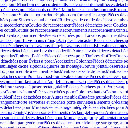
hées pour Manchon de raccordement
Kits de raccordement
Pièces détach
s détachées pour Raccords en PVC
Manchettes et cache-boulons
Raccord
chées pour Siphons pour urinoir
Siphons en forme d’escargot
Pièces dét
chées pour Siphons en tube coudé
Rallonges de coude de chasse et tube 
de raccordement
Coudes de raccordement
Pièces détachées pour Coudes
be coudé
Coudes de raccordement
Recouvrements
Raccordements
Joints
D
es
Lavabos pour meubles
Pièces détachées pour Lavabos pour meubles
V
tachées pour Lave-mains d’angle
Vasques à encastrer
Pièces détachées p
ces détachées pour Lavabos d’angle
Lavabos collectifs
Lavabos adapté
Pièces détachées pour Lavabos collectifs
Autres lavabos
Pièces détachée
uspendus
Timbres dʼoffice
Pièces détachées pour Timbres dʼoffice
Cuves d
 détachées pour Éviers à poser
Accessoires
Colonnes
Pièces détachées p
abillages cache-siphons
Equerres de montage
Couvre-joints
Dosserets
Ki
vabo pour meuble avec meuble bas
Meubles de salle de bains
Meubles bas
 détachées pour Pour lavabos
Pour lavabos doubles
Pièces détachées pou
ées pour Pour lave-mains d’angle
Plans pour vasques
Pièces détachées p
lle
Pour vasque à poser rectangulaire
Pièces détachées pour Pour vasque
bas
Colonnes hautes
Pièces détachées pour Colonnes hautes
Colonnes mi
eubles
Pièces détachées pour Autres meubles
Étagères murales
Pièces dé
 rangement
Porte-serviettes et crochets porte-serviettes
Éléments d’éclaira
es détachées pour Miroirs
Avec éclairage intégré
Pièces détachées pour A
éclairage intégré
Accessoires
Éléments d’éclairage
Poignées
Autres acces
n sur secteur
Pièces détachées pour Montage sur gorge, alimentation sur
mentation par générateur
Pièces détachées pour Montage sur gorge, alim
imentation sur secteur
Pièces détachées pour Montage mural, alimentatio