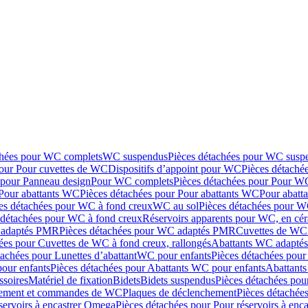
chées pour WC complets
WC suspendus
Pièces détachées pour WC susp
pour Pour cuvettes de WC
Dispositifs d’appoint pour WC
Pièces détaché
 pour Panneau design
Pour WC complets
Pièces détachées pour Pour W
Pour abattants WC
Pièces détachées pour Pour abattants WC
Pour abatt
es détachées pour WC à fond creux
WC au sol
Pièces détachées pour W
 détachées pour WC à fond creux
Réservoirs apparents pour WC, en cér
adaptés PMR
Pièces détachées pour WC adaptés PMR
Cuvettes de WC 
ées pour Cuvettes de WC à fond creux, rallongés
Abattants WC adapt
tachées pour Lunettes d’abattant
WC pour enfants
Pièces détachées pou
our enfants
Pièces détachées pour Abattants WC pour enfants
Abattant
ssoires
Matériel de fixation
Bidets
Bidets suspendus
Pièces détachées pou
hement et commandes de WC
Plaques de déclenchement
Pièces détachée
servoirs à encastrer Omega
Pièces détachées pour Pour réservoirs à enc