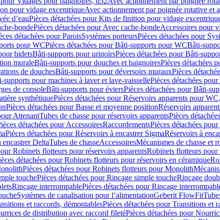
 pour Vidages pour baignoires, d52
Avec actionnement par poignée rota
tion pour vidage excentrique
Avec actionnement par poignée rotative et a
ivée d’eau
Pièces détachées pour Kits de finition pour vidage excentrique
ache-bonde
Pièces détachées pour Avec cache-bonde
Accessoires pour v
èces détachées pour Parois
Systèmes porteurs
Pièces détachées pour Sys
pports pour WC
Pièces détachées pour Bâti-supports pour WC
Bâti-suppo
pour bidets
Bâti-supports pour urinoirs
Pièces détachées pour Bâti-suppor
tion murale
Bâti-supports pour douches et baignoires
Pièces détachées p
rations de douches
Bâti-supports pour déversoirs muraux
Pièces détaché
i-supports pour machines à laver et lave-vaisselle
Pièces détachées pour 
rges de console
Bâti-supports pour éviers
Pièces détachées pour Bâti-sup
tière synthétique
Pièces détachées pour Réservoirs apparents pour WC,
on
Pièces détachées pour Basse et moyenne position
Réservoirs apparent
pour Attenant
Tubes de chasse pour réservoirs apparents
Pièces détachées
ièces détachées pour Accessoires
Raccordements
Pièces détachées pou
ma
Pièces détachées pour Réservoirs à encastrer Sigma
Réservoirs à enc
 encastrer Delta
Tubes de chasse
Accessoires
Mécanismes de chasse et rob
our Robinets flotteurs pour réservoirs apparents
Robinets flotteurs pour 
ièces détachées pour Robinets flotteurs pour réservoirs en céramique
Rob
Monolith
Pièces détachées pour Robinets flotteurs pour Monolith
Mécanis
imple touche
Pièces détachées pour Rinçage simple touche
Rinçage doub
lets
Rinçage interrompable
Pièces détachées pour Rinçage interrompabl
touche
Systèmes de canalisation pour l’alimentation
Geberit FlowFit
Tube
nsitions et raccords, démontables
Pièces détachées pour Transitions et 
rrices de distribution avec raccord fileté
Pièces détachées pour Nourrice