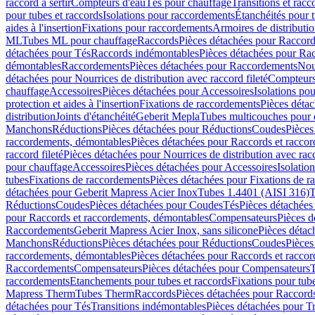
raccord à sertir
Compteurs d'eau
Tés pour chauffage
Transitions et rac
pour tubes et raccords
Isolations pour raccordements
Étanchéités pour t
aides à l'insertion
Fixations pour raccordements
Armoires de distributi
ML
Tubes ML pour chauffage
Raccords
Pièces détachées pour Raccor
détachées pour Tés
Raccords indémontables
Pièces détachées pour Ra
démontables
Raccordements
Pièces détachées pour Raccordements
Nou
détachées pour Nourrices de distribution avec raccord fileté
Compteurs
chauffage
Accessoires
Pièces détachées pour Accessoires
Isolations pou
protection et aides à l'insertion
Fixations de raccordements
Pièces déta
distribution
Joints d'étanchéité
Geberit Mepla
Tubes multicouches pour 
Manchons
Réductions
Pièces détachées pour Réductions
Coudes
Pièces
raccordements, démontables
Pièces détachées pour Raccords et racco
raccord fileté
Pièces détachées pour Nourrices de distribution avec racc
pour chauffage
Accessoires
Pièces détachées pour Accessoires
Isolatio
tubes
Fixations de raccordements
Pièces détachées pour Fixations de 
détachées pour Geberit Mapress Acier Inox
Tubes 1.4401 (AISI 316)
T
Réductions
Coudes
Pièces détachées pour Coudes
Tés
Pièces détachées
pour Raccords et raccordements, démontables
Compensateurs
Pièces 
Raccordements
Geberit Mapress Acier Inox, sans silicone
Pièces détac
Manchons
Réductions
Pièces détachées pour Réductions
Coudes
Pièces
raccordements, démontables
Pièces détachées pour Raccords et racco
Raccordements
Compensateurs
Pièces détachées pour Compensateurs
T
raccordements
Etanchements pour tubes et raccords
Fixations pour tub
Mapress Therm
Tubes Therm
Raccords
Pièces détachées pour Raccord
détachées pour Tés
Transitions indémontables
Pièces détachées pour T