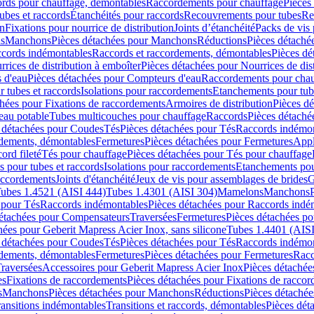
cords pour chauffage, démontables
Raccordements pour chauffage
Pièces
ubes et raccords
Étanchéités pour raccords
Recouvrements pour tubes
Re
on
Fixations pour nourrice de distribution
Joints d’étanchéité
Packs de vis
ds
Manchons
Pièces détachées pour Manchons
Réductions
Pièces détaché
ccords indémontables
Raccords et raccordements, démontables
Pièces dé
rrices de distribution à emboîter
Pièces détachées pour Nourrices de dis
 d'eau
Pièces détachées pour Compteurs d'eau
Raccordements pour chau
r tubes et raccords
Isolations pour raccordements
Etanchements pour tube
chées pour Fixations de raccordements
Armoires de distribution
Pièces dé
eau potable
Tubes multicouches pour chauffage
Raccords
Pièces détaché
 détachées pour Coudes
Tés
Pièces détachées pour Tés
Raccords indémon
rdements, démontables
Fermetures
Pièces détachées pour Fermetures
Appl
ord fileté
Tés pour chauffage
Pièces détachées pour Tés pour chauffage
ns pour tubes et raccords
Isolations pour raccordements
Etanchements pour
raccordements
Joints d'étanchéité
Jeux de vis pour assemblages de brides
G
ubes 1.4521 (AISI 444)
Tubes 1.4301 (AISI 304)
Mamelons
Manchons
 pour Tés
Raccords indémontables
Pièces détachées pour Raccords indé
détachées pour Compensateurs
Traversées
Fermetures
Pièces détachées po
hées pour Geberit Mapress Acier Inox, sans silicone
Tubes 1.4401 (AISI
 détachées pour Coudes
Tés
Pièces détachées pour Tés
Raccords indémon
rdements, démontables
Fermetures
Pièces détachées pour Fermetures
Racc
raversées
Accessoires pour Geberit Mapress Acier Inox
Pièces détachée
es
Fixations de raccordements
Pièces détachées pour Fixations de racco
s
Manchons
Pièces détachées pour Manchons
Réductions
Pièces détachée
ransitions indémontables
Transitions et raccords, démontables
Pièces dét