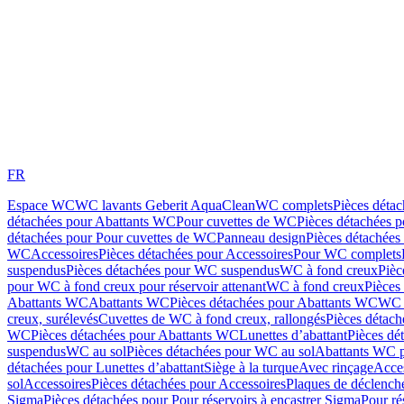
FR
Espace WC
WC lavants Geberit AquaClean
WC complets
Pièces déta
détachées pour Abattants WC
Pour cuvettes de WC
Pièces détachées 
détachées pour Pour cuvettes de WC
Panneau design
Pièces détachées
WC
Accessoires
Pièces détachées pour Accessoires
Pour WC complets
suspendus
Pièces détachées pour WC suspendus
WC à fond creux
Pièc
pour WC à fond creux pour réservoir attenant
WC à fond creux
Pièces
Abattants WC
Abattants WC
Pièces détachées pour Abattants WC
WC 
creux, surélevés
Cuvettes de WC à fond creux, rallongés
Pièces détach
WC
Pièces détachées pour Abattants WC
Lunettes d’abattant
Pièces dé
suspendus
WC au sol
Pièces détachées pour WC au sol
Abattants WC p
détachées pour Lunettes d’abattant
Siège à la turque
Avec rinçage
Acce
sol
Accessoires
Pièces détachées pour Accessoires
Plaques de déclenc
Sigma
Pièces détachées pour Pour réservoirs à encastrer Sigma
Pour ré