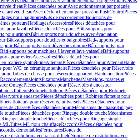
tive
Pièces détachées pour Avec actionnement par poignée rotative
Kits
rrivée d’eau
Pièces détachées pour Avec actionnement par poignée
 et arrivée d’eau
Avec déclenchement par pression PushControl
Pièces
idages pour baignoires
Kits de raccordement
Bouchons de
tèmes porteurs
Habillages
Accessoires
Pièces détachées pour
rts pour lavabos
Pièces détachées pour Bâti-supports pour
ts pour urinoirs
Bâti-supports pour douches avec évacuation
our Bâti-supports pour douches et baignoires
Bâti-supports pour
es pour Bâti-supports pour déversoirs muraux
Bâti-supports pour
Bâti-supports pour machines à laver et lave-vaisselle
Bâti-supports
ports pour éviers
Accessoires
Pièces détachées pour
 en matière synthétique
Attenant
Pièces détachées pour Attenant
Haute
s pour WC, en céramique sanitaire
Pièces détachées pour Réservoirs
 pour Tubes de chasse pour réservoirs apparents
Haute position
Pièces
r Raccordements
Joints
Fixations
Manchettes
Mamelons, rosaces et
astrer Omega
Pièces détachées pour Réservoirs à encastrer
inets flotteurs
Robinets flotteurs
Pièces détachées pour Robinets
réservoirs à encastrer
Pièces détachées pour Robinets flotteurs pour
inets flotteurs pour réservoirs, universels
Pièces détachées pour
mes de chasse
Pièces détachées pour Mécanismes de chasse
Rinçage
le touche
Pièces détachées pour Rinçage double touche
Mécanismes
e
Rinçage simple touche
Pièces détachées pour Rinçage simple
s ML
Tubes ML pour chauffage
Raccords
Pièces détachées pour
raccords, démontables
Fermetures
Boîtes de
s de distribution avec raccord fileté
Nourrice de distribution avec