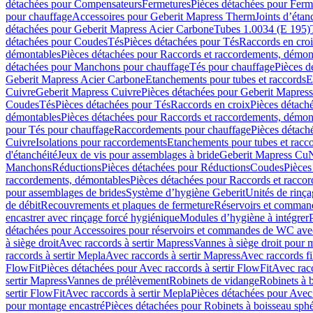
détachées pour Compensateurs
Fermetures
Pièces détachées pour Ferm
pour chauffage
Accessoires pour Geberit Mapress Therm
Joints d’étan
détachées pour Geberit Mapress Acier Carbone
Tubes 1.0034 (E 195)
détachées pour Coudes
Tés
Pièces détachées pour Tés
Raccords en cro
démontables
Pièces détachées pour Raccords et raccordements, démon
détachées pour Manchons pour chauffage
Tés pour chauffage
Pièces d
Geberit Mapress Acier Carbone
Etanchements pour tubes et raccords
E
Cuivre
Geberit Mapress Cuivre
Pièces détachées pour Geberit Mapres
Coudes
Tés
Pièces détachées pour Tés
Raccords en croix
Pièces détach
démontables
Pièces détachées pour Raccords et raccordements, démon
pour Tés pour chauffage
Raccordements pour chauffage
Pièces détach
Cuivre
Isolations pour raccordements
Etanchements pour tubes et racc
d'étanchéité
Jeux de vis pour assemblages à bride
Geberit Mapress Cu
Manchons
Réductions
Pièces détachées pour Réductions
Coudes
Pièces
raccordements, démontables
Pièces détachées pour Raccords et racco
pour assemblages de brides
Système d’hygiène Geberit
Unités de rinç
de débit
Recouvrements et plaques de fermeture
Réservoirs et comman
encastrer avec rinçage forcé hygiénique
Modules d’hygiène à intégrer
détachées pour Accessoires pour réservoirs et commandes de WC avec
à siège droit
Avec raccords à sertir Mapress
Vannes à siège droit pour 
raccords à sertir Mepla
Avec raccords à sertir Mapress
Avec raccords fi
FlowFit
Pièces détachées pour Avec raccords à sertir FlowFit
Avec racc
sertir Mapress
Vannes de prélèvement
Robinets de vidange
Robinets à 
sertir FlowFit
Avec raccords à sertir Mepla
Pièces détachées pour Avec 
pour montage encastré
Pièces détachées pour Robinets à boisseau sph