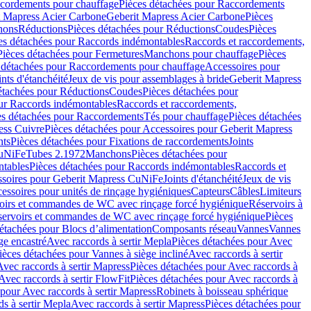
cordements pour chauffage
Pièces détachées pour Raccordements
t Mapress Acier Carbone
Geberit Mapress Acier Carbone
Pièces
hons
Réductions
Pièces détachées pour Réductions
Coudes
Pièces
es détachées pour Raccords indémontables
Raccords et raccordements,
Pièces détachées pour Fermetures
Manchons pour chauffage
Pièces
 détachées pour Raccordements pour chauffage
Accessoires pour
ints d'étanchéité
Jeux de vis pour assemblages à bride
Geberit Mapress
étachées pour Réductions
Coudes
Pièces détachées pour
ur Raccords indémontables
Raccords et raccordements,
es détachées pour Raccordements
Tés pour chauffage
Pièces détachées
ess Cuivre
Pièces détachées pour Accessoires pour Geberit Mapress
nts
Pièces détachées pour Fixations de raccordements
Joints
CuNiFe
Tubes 2.1972
Manchons
Pièces détachées pour
tables
Pièces détachées pour Raccords indémontables
Raccords et
soires pour Geberit Mapress CuNiFe
Joints d'étanchéité
Jeux de vis
essoires pour unités de rinçage hygiéniques
Capteurs
Câbles
Limiteurs
voirs et commandes de WC avec rinçage forcé hygiénique
Réservoirs à
éservoirs et commandes de WC avec rinçage forcé hygiénique
Pièces
étachées pour Blocs d’alimentation
Composants réseau
Vannes
Vannes
ge encastré
Avec raccords à sertir Mepla
Pièces détachées pour Avec
ièces détachées pour Vannes à siège incliné
Avec raccords à sertir
Avec raccords à sertir Mapress
Pièces détachées pour Avec raccords à
Avec raccords à sertir FlowFit
Pièces détachées pour Avec raccords à
 pour Avec raccords à sertir Mapress
Robinets à boisseau sphérique
s à sertir Mepla
Avec raccords à sertir Mapress
Pièces détachées pour