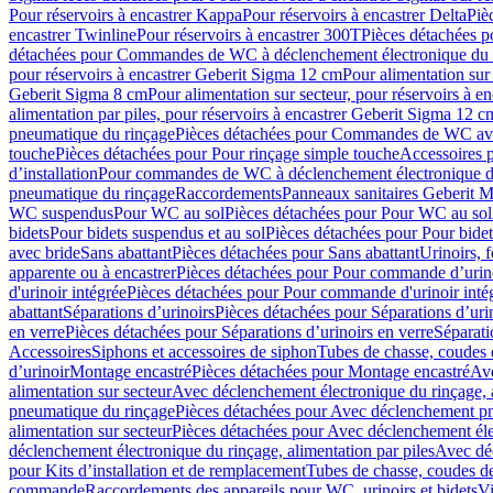
Pour réservoirs à encastrer Kappa
Pour réservoirs à encastrer Delta
Piè
encastrer Twinline
Pour réservoirs à encastrer 300T
Pièces détachées p
détachées pour Commandes de WC à déclenchement électronique du 
pour réservoirs à encastrer Geberit Sigma 12 cm
Pour alimentation sur
Geberit Sigma 8 cm
Pour alimentation sur secteur, pour réservoirs à 
alimentation par piles, pour réservoirs à encastrer Geberit Sigma 12 c
pneumatique du rinçage
Pièces détachées pour Commandes de WC ave
touche
Pièces détachées pour Pour rinçage simple touche
Accessoires
d’installation
Pour commandes de WC à déclenchement électronique d
pneumatique du rinçage
Raccordements
Panneaux sanitaires Geberit M
WC suspendus
Pour WC au sol
Pièces détachées pour Pour WC au sol
bidets
Pour bidets suspendus et au sol
Pièces détachées pour Pour bidet
avec bride
Sans abattant
Pièces détachées pour Sans abattant
Urinoirs, 
apparente ou à encastrer
Pièces détachées pour Pour commande d’urino
d'urinoir intégrée
Pièces détachées pour Pour commande d'urinoir inté
abattant
Séparations d’urinoirs
Pièces détachées pour Séparations d’uri
en verre
Pièces détachées pour Séparations d’urinoirs en verre
Séparati
Accessoires
Siphons et accessoires de siphon
Tubes de chasse, coudes 
dʼurinoir
Montage encastré
Pièces détachées pour Montage encastré
Ave
alimentation sur secteur
Avec déclenchement électronique du rinçage, a
pneumatique du rinçage
Pièces détachées pour Avec déclenchement p
alimentation sur secteur
Pièces détachées pour Avec déclenchement élec
déclenchement électronique du rinçage, alimentation par piles
Avec dé
pour Kits d’installation et de remplacement
Tubes de chasse, coudes de
commande
Raccordements des appareils pour WC, urinoirs et bidets
Vi