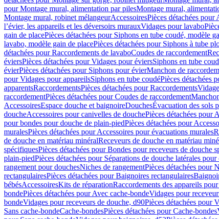
pour Montage mural, alimentation par piles
Montage mural, alimentati
Montage mural, robinet mélangeur
Accessoires
Pièces détachées pour 
l’évier, les appareils et les déversoirs muraux
Vidages pour lavabo
Pièc
gain de place
Pièces détachées pour Siphons en tube coudé, modèle ga
lavabo, modèle gain de place
Pièces détachées pour Siphons à tube pl
détachées pour Raccordements de lavabo
Coudes de raccordement
Rec
éviers
Pièces détachées pour Vidages pour éviers
Siphons en tube cou
évier
Pièces détachées pour Siphons pour évier
Manchon de raccordem
pour Vidages pour appareils
Siphons en tube coudé
Pièces détachées p
apparents
Raccordements
Pièces détachées pour Raccordements
Vidage
raccordement
Pièces détachées pour Coudes de raccordement
Manchon
Accessoires
Espace douche et baignoire
Douches
Évacuation des sols 
douche
Accessoires pour canivelles de douche
Pièces détachées pour A
pour bondes pour douche de plain-pied
Pièces détachées pour Accesso
murales
Pièces détachées pour Accessoires pour évacuations murales
R
de douche en matériau minéral
Receveurs de douche en matériau miné
spécifiques
Pièces détachées pour Bondes pour receveurs de douche s
plain-pied
Pièces détachées pour Séparations de douche latérales pour
rangement pour douches
Niches de rangement
Pièces détachées pour 
rectangulaires
Pièces détachées pour Baignoires rectangulaires
Baignoi
bébés
Accessoires
Kits de réparation
Raccordements des appareils pour 
bonde
Pièces détachées pour Avec cache-bonde
Vidages pour receveur
bonde
Vidages pour receveurs de douche, d90
Pièces détachées pour 
Sans cache-bonde
Cache-bondes
Pièces détachées pour Cache-bondes