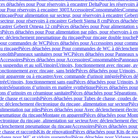
ces détachées pour Pour réservoirs à encastrer Delta
Pour les réservoirs 
our Pour réservoirs à encastrer 300T
Accessoires
Consommables
Command
rinçage
Pour alimentation sur secteur, pour réservoirs à encastrer Gebe
 secteur, pour réservoirs à encastrer Geberit Sigma 8 cm
Pièces détachées
encastrer Geberit Omega 12 cm
Pièces détachées pour Pour alimentation s
m
Pièces détachées pour Pour alimentation par piles, pour réservoirs à 
c déclenchement pneumatique du rinçage
Pour rinçage double touche
P
 pour commandes de WC
Pièces détachées pour Accessoires pour com
u rinçage
Pièces détachées pour Pour commandes de WC à déclencheme
onolith
Panneaux sanitaires pour WC
Pièces détachées pour Panneaux s
Accessoires
Pièces détachées pour Accessoires
Consommables
Panneaux 
s suspendus et au sol
Urinoirs
Urinoirs, fonctionnement avec rinçage, av
fonctionnement avec rinçage, sans bride
Pièces détachées pour Urinoirs,
ir apparente ou à encastrer
Avec commande d'urinoir intégrée
Pièces d
grée
Urinoirs, fonctionnement sans eau
Pièces détachées pour Urinoirs, 
noirs
Séparations d’urinoirs en matière synthétique
Pièces détachées pour
ons d’urinoirs en céramique sanitaire
Pièces détachées pour Séparations 
de chasse et raccords
Pièces détachées pour Tubes de chasse, coudes de 
c déclenchement électronique du rinçage, alimentation sur secteur
Pièc
limentation par piles
Pièces détachées pour Avec déclenchement électron
neumatique du rinçage
Montage en apparent
Pièces détachées pour Mont
tronique du rinçage, alimentation sur secteur
Avec déclenchement électr
clenchement pneumatique du rinçage
Accessoires
Pièces détachées pour
 chasse et raccords
Kits de rénovation
Pièces détachées pour Kits de ré
dages pour WC et vidoirs suspendus
Pièces détachées pour Vidages po