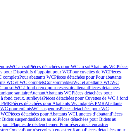
endus
WC au sol
Pièces détachées pour WC au sol
Abattants WC
Pièces
es pour Dispositifs d’appoint pour WC
Pour cuvettes de WC
Pièces
C complets
Pour abattants WC
Pièces détachées pour Pour abattants
ants WC et WC complets
Consommables
WC et abattants WC
WC
C au sol
WC à fond creux pour réservoir attenant
Pièces détachées
amique sanitaire
Attenant
Abattants WC
Pièces détachées pour
à fond creux, surélevés
Pièces détachées pour Cuvettes de WC à fond
és PMR
Pièces détachées pour Abattants WC adaptés PMR
Abattants
r WC pour enfants
WC suspendus
Pièces détachées pour WC
s WC
Pièces détachées pour Abattants WC
Lunettes d’abattant
Pièces
r Bidets suspendus
Bidets au sol
Pièces détachées pour Bidets au
s pour Plaques de déclenchement
Pour réservoirs à encastrer
astrer Omega
Pour réservoirs à encastrer Kappa
Pièces détachées pour