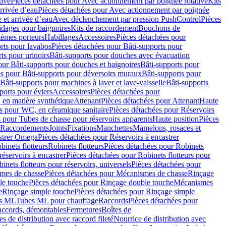
tive
Pièces détachées pour Avec actionnement par poignée rotative
Kits
rrivée d’eau
Pièces détachées pour Avec actionnement par poignée
 et arrivée d’eau
Avec déclenchement par pression PushControl
Pièces
idages pour baignoires
Kits de raccordement
Bouchons de
tèmes porteurs
Habillages
Accessoires
Pièces détachées pour
rts pour lavabos
Pièces détachées pour Bâti-supports pour
ts pour urinoirs
Bâti-supports pour douches avec évacuation
our Bâti-supports pour douches et baignoires
Bâti-supports pour
es pour Bâti-supports pour déversoirs muraux
Bâti-supports pour
Bâti-supports pour machines à laver et lave-vaisselle
Bâti-supports
ports pour éviers
Accessoires
Pièces détachées pour
 en matière synthétique
Attenant
Pièces détachées pour Attenant
Haute
s pour WC, en céramique sanitaire
Pièces détachées pour Réservoirs
 pour Tubes de chasse pour réservoirs apparents
Haute position
Pièces
r Raccordements
Joints
Fixations
Manchettes
Mamelons, rosaces et
astrer Omega
Pièces détachées pour Réservoirs à encastrer
inets flotteurs
Robinets flotteurs
Pièces détachées pour Robinets
réservoirs à encastrer
Pièces détachées pour Robinets flotteurs pour
inets flotteurs pour réservoirs, universels
Pièces détachées pour
mes de chasse
Pièces détachées pour Mécanismes de chasse
Rinçage
le touche
Pièces détachées pour Rinçage double touche
Mécanismes
e
Rinçage simple touche
Pièces détachées pour Rinçage simple
s ML
Tubes ML pour chauffage
Raccords
Pièces détachées pour
raccords, démontables
Fermetures
Boîtes de
s de distribution avec raccord fileté
Nourrice de distribution avec