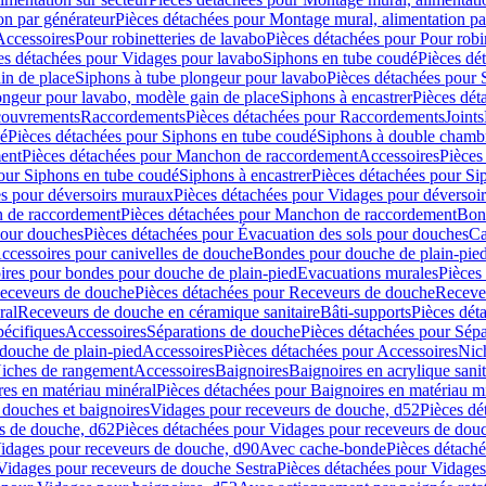
on par générateur
Pièces détachées pour Montage mural, alimentation pa
Accessoires
Pour robinetteries de lavabo
Pièces détachées pour Pour robi
es détachées pour Vidages pour lavabo
Siphons en tube coudé
Pièces dé
in de place
Siphons à tube plongeur pour lavabo
Pièces détachées pour 
ongeur pour lavabo, modèle gain de place
Siphons à encastrer
Pièces dét
ouvrements
Raccordements
Pièces détachées pour Raccordements
Joints
dé
Pièces détachées pour Siphons en tube coudé
Siphons à double chamb
ent
Pièces détachées pour Manchon de raccordement
Accessoires
Pièces
our Siphons en tube coudé
Siphons à encastrer
Pièces détachées pour Sip
s pour déversoirs muraux
Pièces détachées pour Vidages pour déversoi
 de raccordement
Pièces détachées pour Manchon de raccordement
Bon
pour douches
Pièces détachées pour Évacuation des sols pour douches
Ca
ccessoires pour canivelles de douche
Bondes pour douche de plain-pie
ires pour bondes pour douche de plain-pied
Evacuations murales
Pièces
eceveurs de douche
Pièces détachées pour Receveurs de douche
Receve
ral
Receveurs de douche en céramique sanitaire
Bâti-supports
Pièces dét
pécifiques
Accessoires
Séparations de douche
Pièces détachées pour Sép
 douche de plain-pied
Accessoires
Pièces détachées pour Accessoires
Nic
Niches de rangement
Accessoires
Baignoires
Baignoires en acrylique sanit
res en matériau minéral
Pièces détachées pour Baignoires en matériau m
douches et baignoires
Vidages pour receveurs de douche, d52
Pièces dé
s de douche, d62
Pièces détachées pour Vidages pour receveurs de dou
Vidages pour receveurs de douche, d90
Avec cache-bonde
Pièces détach
Vidages pour receveurs de douche Sestra
Pièces détachées pour Vidages