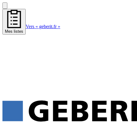
Vers « geberit.fr »
Mes listes