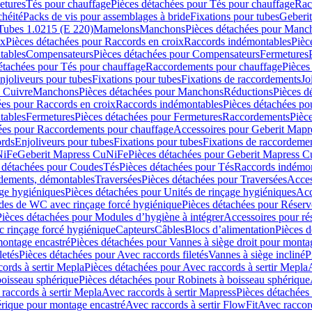
etures
Tés pour chauffage
Pièces détachées pour Tés pour chauffage
Rac
chéité
Packs de vis pour assemblages à bride
Fixations pour tubes
Geberi
Tubes 1.0215 (E 220)
Mamelons
Manchons
Pièces détachées pour Manc
ix
Pièces détachées pour Raccords en croix
Raccords indémontables
Pièc
tables
Compensateurs
Pièces détachées pour Compensateurs
Fermetures
étachées pour Tés pour chauffage
Raccordements pour chauffage
Pièces
njoliveurs pour tubes
Fixations pour tubes
Fixations de raccordements
Jo
s Cuivre
Manchons
Pièces détachées pour Manchons
Réductions
Pièces d
ées pour Raccords en croix
Raccords indémontables
Pièces détachées po
tables
Fermetures
Pièces détachées pour Fermetures
Raccordements
Pièc
ées pour Raccordements pour chauffage
Accessoires pour Geberit Mapr
ords
Enjoliveurs pour tubes
Fixations pour tubes
Fixations de raccordeme
NiFe
Geberit Mapress CuNiFe
Pièces détachées pour Geberit Mapress 
 détachées pour Coudes
Tés
Pièces détachées pour Tés
Raccords indémon
rdements, démontables
Traversées
Pièces détachées pour Traversées
Acces
age hygiéniques
Pièces détachées pour Unités de rinçage hygiéniques
Acc
des de WC avec rinçage forcé hygiénique
Pièces détachées pour Réser
Pièces détachées pour Modules d’hygiène à intégrer
Accessoires pour r
 rinçage forcé hygiénique
Capteurs
Câbles
Blocs d’alimentation
Pièces d
montage encastré
Pièces détachées pour Vannes à siège droit pour monta
letés
Pièces détachées pour Avec raccords filetés
Vannes à siège incliné
P
ords à sertir Mepla
Pièces détachées pour Avec raccords à sertir Mepla
boisseau sphérique
Pièces détachées pour Robinets à boisseau sphérique
raccords à sertir Mepla
Avec raccords à sertir Mapress
Pièces détachées
érique pour montage encastré
Avec raccords à sertir FlowFit
Avec raccord