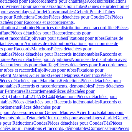
 détachées pour Raccordements pour chauffage
Accessoires
Isolations
couvrement pour raccords
Fixations pour tubes
Gaines de protection et
 pour assemblages à bride
Consommables
Geberit PushFit
Tubes
es pour Réductions
Coudes
Pièces détachées pour Coudes
Tés
Pièces
tachées pour Raccords et raccordements,
tribution à emboîter
Nourrices de distribution avec raccord fileté
Pièces
ffage
Pièces détachées pour Raccordements pour
s et raccords
Enjoliveurs pour tubes
Fixations pour tubes
Gaines de
tachées pour Armoires de distribution
Fixations pour nourrice de
es pour Raccords
Manchons
Pièces détachées pour
tables
Pièces détachées pour Raccords indémontables
Raccords et
iques
Pièces détachées pour Appliques
Nourrices de distribution avec
Raccordements pour chauffage
Pièces détachées pour Raccordements
 tubes et raccords
Enjoliveurs pour tubes
Fixations pour
eberit Mapress Acier Inox
Geberit Mapress Acier Inox
Pièces
Pièces détachées pour Manchons
Réductions
Pièces détachées pour
montables
Raccords et raccordements, démontables
Pièces détachées
ur Fermetures
Raccordements
Pièces détachées pour
 316)
Tubes 1.4521 (AISI 444)
Manchons
Pièces détachées pour
tables
Pièces détachées pour Raccords indémontables
Raccords et
ordements
Pièces détachées pour
s pour Accessoires pour Geberit Mapress Acier Inox
Isolations pour
rdements
Joints d'étanchéité
Jeux de vis pour assemblages à bride
Geberit
s pour Réductions
Coudes
Pièces détachées pour Coudes
Tés
Pièces
achées pour Transitions et raccords, démontables
Compensateurs
Pièces