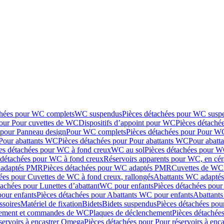
chées pour WC complets
WC suspendus
Pièces détachées pour WC susp
pour Pour cuvettes de WC
Dispositifs d’appoint pour WC
Pièces détaché
 pour Panneau design
Pour WC complets
Pièces détachées pour Pour W
Pour abattants WC
Pièces détachées pour Pour abattants WC
Pour abatt
es détachées pour WC à fond creux
WC au sol
Pièces détachées pour W
 détachées pour WC à fond creux
Réservoirs apparents pour WC, en cér
adaptés PMR
Pièces détachées pour WC adaptés PMR
Cuvettes de WC 
ées pour Cuvettes de WC à fond creux, rallongés
Abattants WC adapt
tachées pour Lunettes d’abattant
WC pour enfants
Pièces détachées pou
our enfants
Pièces détachées pour Abattants WC pour enfants
Abattant
ssoires
Matériel de fixation
Bidets
Bidets suspendus
Pièces détachées pou
hement et commandes de WC
Plaques de déclenchement
Pièces détachée
servoirs à encastrer Omega
Pièces détachées pour Pour réservoirs à enc