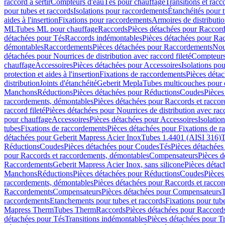
raccord à sertir
Compteurs d'eau
Tés pour chauffage
Transitions et rac
pour tubes et raccords
Isolations pour raccordements
Étanchéités pour t
aides à l'insertion
Fixations pour raccordements
Armoires de distributi
ML
Tubes ML pour chauffage
Raccords
Pièces détachées pour Raccor
détachées pour Tés
Raccords indémontables
Pièces détachées pour Ra
démontables
Raccordements
Pièces détachées pour Raccordements
Nou
détachées pour Nourrices de distribution avec raccord fileté
Compteurs
chauffage
Accessoires
Pièces détachées pour Accessoires
Isolations pou
protection et aides à l'insertion
Fixations de raccordements
Pièces déta
distribution
Joints d'étanchéité
Geberit Mepla
Tubes multicouches pour 
Manchons
Réductions
Pièces détachées pour Réductions
Coudes
Pièces
raccordements, démontables
Pièces détachées pour Raccords et racco
raccord fileté
Pièces détachées pour Nourrices de distribution avec racc
pour chauffage
Accessoires
Pièces détachées pour Accessoires
Isolatio
tubes
Fixations de raccordements
Pièces détachées pour Fixations de 
détachées pour Geberit Mapress Acier Inox
Tubes 1.4401 (AISI 316)
T
Réductions
Coudes
Pièces détachées pour Coudes
Tés
Pièces détachées
pour Raccords et raccordements, démontables
Compensateurs
Pièces 
Raccordements
Geberit Mapress Acier Inox, sans silicone
Pièces détac
Manchons
Réductions
Pièces détachées pour Réductions
Coudes
Pièces
raccordements, démontables
Pièces détachées pour Raccords et racco
Raccordements
Compensateurs
Pièces détachées pour Compensateurs
T
raccordements
Etanchements pour tubes et raccords
Fixations pour tub
Mapress Therm
Tubes Therm
Raccords
Pièces détachées pour Raccord
détachées pour Tés
Transitions indémontables
Pièces détachées pour T