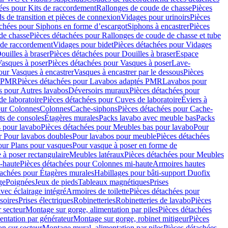
ées pour Kits de raccordement
Rallonges de coude de chasse
Pièces
s de transition et pièces de connexion
Vidages pour urinoirs
Pièces
achées pour Siphons en forme d’escargot
Siphons à encastrer
Pièces
de chasse
Pièces détachées pour Rallonges de coude de chasse et tube
 de raccordement
Vidages pour bidet
Pièces détachées pour Vidages
ouilles à braser
Pièces détachées pour Douilles à braser
Espace
asques à poser
Pièces détachées pour Vasques à poser
Lave-
our Vasques à encastrer
Vasques à encastrer par le dessous
Pièces
s PMR
Pièces détachées pour Lavabos adaptés PMR
Lavabos pour
s pour Autres lavabos
Déversoirs muraux
Pièces détachées pour
e laboratoire
Pièces détachées pour Cuves de laboratoire
Éviers à
our Colonnes
Colonnes
Cache-siphons
Pièces détachées pour Cache-
ts de consoles
Étagères murales
Packs lavabo avec meuble bas
Packs
 pour lavabo
Pièces détachées pour Meubles bas pour lavabo
Pour
r Pour lavabos doubles
Pour lavabos pour meuble
Pièces détachées
our Plans pour vasques
Pour vasque à poser en forme de
 à poser rectangulaire
Meubles latéraux
Pièces détachées pour Meubles
-haute
Pièces détachées pour Colonnes mi-haute
Armoires hautes
tachées pour Étagères murales
Habillages pour bâti-support Duofix
ge
Poignées
Jeux de pieds
Tableaux magnétiques
Prises
vec éclairage intégré
Armoires de toilette
Pièces détachées pour
soires
Prises électriques
Robinetteries
Robinetteries de lavabo
Pièces
 secteur
Montage sur gorge, alimentation par piles
Pièces détachées
entation par générateur
Montage sur gorge, robinet mitigeur
Pièces
n sur secteur
Montage mural, alimentation par piles
Pièces détachées