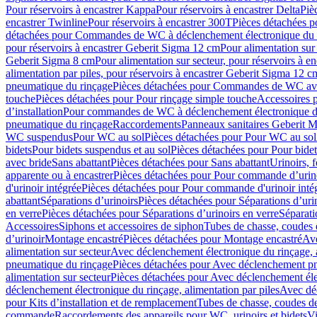
Pour réservoirs à encastrer Kappa
Pour réservoirs à encastrer Delta
Piè
encastrer Twinline
Pour réservoirs à encastrer 300T
Pièces détachées p
détachées pour Commandes de WC à déclenchement électronique du 
pour réservoirs à encastrer Geberit Sigma 12 cm
Pour alimentation sur
Geberit Sigma 8 cm
Pour alimentation sur secteur, pour réservoirs à 
alimentation par piles, pour réservoirs à encastrer Geberit Sigma 12 c
pneumatique du rinçage
Pièces détachées pour Commandes de WC ave
touche
Pièces détachées pour Pour rinçage simple touche
Accessoires
d’installation
Pour commandes de WC à déclenchement électronique d
pneumatique du rinçage
Raccordements
Panneaux sanitaires Geberit M
WC suspendus
Pour WC au sol
Pièces détachées pour Pour WC au sol
bidets
Pour bidets suspendus et au sol
Pièces détachées pour Pour bidet
avec bride
Sans abattant
Pièces détachées pour Sans abattant
Urinoirs, 
apparente ou à encastrer
Pièces détachées pour Pour commande d’urino
d'urinoir intégrée
Pièces détachées pour Pour commande d'urinoir inté
abattant
Séparations d’urinoirs
Pièces détachées pour Séparations d’uri
en verre
Pièces détachées pour Séparations d’urinoirs en verre
Séparati
Accessoires
Siphons et accessoires de siphon
Tubes de chasse, coudes 
dʼurinoir
Montage encastré
Pièces détachées pour Montage encastré
Ave
alimentation sur secteur
Avec déclenchement électronique du rinçage, a
pneumatique du rinçage
Pièces détachées pour Avec déclenchement p
alimentation sur secteur
Pièces détachées pour Avec déclenchement élec
déclenchement électronique du rinçage, alimentation par piles
Avec dé
pour Kits d’installation et de remplacement
Tubes de chasse, coudes de
commande
Raccordements des appareils pour WC, urinoirs et bidets
Vi