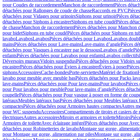
pour Coudes de raccordement
Manchon de raccordement
Pièces détac
détachées pour Rallonges de coude de chasse
Raccords en PVC
Pièce
détachées pour Vidages pour urinoirs
Siphons pour urinoir
Pièces déta
détachées pour Siphons à encastrer
Siphons en tube coudé
Pièces déta
de chasse
Manchon de raccordement
Pièces détachées pour Manchon 
pour bidet
Siphons en tube coudé
Pièces détachées pour Siphons en tu
lavabo
Lavabos
Lavabos
Pièces détachées pour Lavabos
Lavabos doubl
mains
Pièces détachées pour Lave-mains
Lave-mains d’angle
Pièces dé
détachées pour Vasques à encastrer par le dessous
Lavabos d’angle
Piè
enfants
Pièces détachées pour Lavabos pour enfants
Lavabos collectifs
Déversoirs muraux
Vidoirs suspendus
Pièces détachées pour Vidoirs s
encastrer
Pièces détachées pour Éviers à encastrer
Éviers à poser
Pièces
siphons
Accessoires
Cache-bondes
Porte-serviettes
Matériel de fixation
H
lavabo pour meuble avec meuble bas
Pièces détachées pour Packs la
lave-mains
Pièces détachées pour Pour lave-mains
Pour lavabos
Pièces
pour Pour lavabos pour meuble
Pour lave-mains d’angle
Pièces détach
coupelle
Pièces détachées pour Pour vasque à poser en forme de coupe
latéraux
Meubles latéraux bas
Pièces détachées pour Meubles latéraux 
compactes
Pièces détachées pour Armoires hautes compactes
Autres m
pour WC suspendu
Accessoires
Compartiments de tiroirs et casiers de
électriques
Autres accessoires
Miroirs et armoires et toilette
Miroirs
Pièc
Armoires de toilette
Avec éclairage intégré
Pièces détachées pour Avec 
détachées pour Robinetteries de lavabo
Montage sur gorge, alimentatio
pour Montage sur gorge, alimentation par piles
Montage sur gorge, ali
détachées pour Montage sur gorge, robinet mitigeur
Montage mural, al