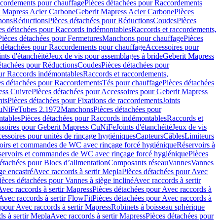
cordements pour chauffage
Pièces détachées pour Raccordements
t Mapress Acier Carbone
Geberit Mapress Acier Carbone
Pièces
hons
Réductions
Pièces détachées pour Réductions
Coudes
Pièces
es détachées pour Raccords indémontables
Raccords et raccordements,
Pièces détachées pour Fermetures
Manchons pour chauffage
Pièces
 détachées pour Raccordements pour chauffage
Accessoires pour
ints d'étanchéité
Jeux de vis pour assemblages à bride
Geberit Mapress
étachées pour Réductions
Coudes
Pièces détachées pour
ur Raccords indémontables
Raccords et raccordements,
es détachées pour Raccordements
Tés pour chauffage
Pièces détachées
ess Cuivre
Pièces détachées pour Accessoires pour Geberit Mapress
nts
Pièces détachées pour Fixations de raccordements
Joints
CuNiFe
Tubes 2.1972
Manchons
Pièces détachées pour
tables
Pièces détachées pour Raccords indémontables
Raccords et
soires pour Geberit Mapress CuNiFe
Joints d'étanchéité
Jeux de vis
essoires pour unités de rinçage hygiéniques
Capteurs
Câbles
Limiteurs
voirs et commandes de WC avec rinçage forcé hygiénique
Réservoirs à
éservoirs et commandes de WC avec rinçage forcé hygiénique
Pièces
étachées pour Blocs d’alimentation
Composants réseau
Vannes
Vannes
ge encastré
Avec raccords à sertir Mepla
Pièces détachées pour Avec
ièces détachées pour Vannes à siège incliné
Avec raccords à sertir
Avec raccords à sertir Mapress
Pièces détachées pour Avec raccords à
Avec raccords à sertir FlowFit
Pièces détachées pour Avec raccords à
 pour Avec raccords à sertir Mapress
Robinets à boisseau sphérique
s à sertir Mepla
Avec raccords à sertir Mapress
Pièces détachées pour