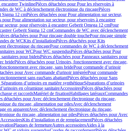
à encastrer Twinline
Pièces détachées pour Pour les réservoirs à
es de WC à déclenchement électronique du rinçage
Pièces
rit Sigma 12 cm
Pièces détachées pour Pour alimentation sur secteur,
 pour Pour alimentation sur secteur, pour réservoirs à encastrer
ur secteur, pour réservoirs à encastrer Geberit Omega 12 cm
Pour
encastrer Geberit Sigma 12 cm
Commandes de WC avec déclenchement
ièces détachées pour Pour rinçage double touche
Pour rinçage simple
mandes de WC
Kits d’installation
Pièces détachées pour Kits
nt électronique du rinçage
Pour commandes de WC à déclenchement
anitaires pour WC
Pour WC suspendus
Pièces détachées pour Pour
sanitaires pour bidets
Pièces détachées pour Panneaux sanitaires pour
ec bride
Pièces détachées pour Urinoirs, fonctionnement avec rinçage,
 fonctionnement avec rinçage, sans bride
Pour commande d’urinoir
étachées pour Avec commande d'urinoir intégrée
Pour commande
fonctionnement sans eau
Sans abattant
Pièces détachées pour Sans
 Séparations d’urinoirs en matière synthétique
Séparations d’urinoirs
d’urinoirs en céramique sanitaire
Accessoires
Pièces détachées pour
chasse et raccords
Matériel de fixation
Habillages latéraux
Commandes
es détachées pour Avec déclenchement électronique du rinçage,
ique du rinçage, alimentation par piles
Avec déclenchement
age en apparent
Avec déclenchement électronique du rinçage,
onique du rinçage, alimentation par piles
Pièces détachées pour Avec
 Accessoires
Kits d’installation et de remplacement
Pièces détachées
novation
Plaques de fermeture
Autres accessoires
Aides à la
ur WC et vidoirs suspendus
Coudes de raccordement
Pièces détachées