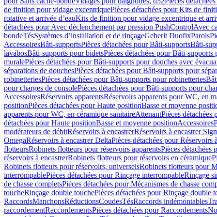
pour Sans cache-bonde
Vidages pour baignoires, d52
Pièces détachées
de finition pour vidage excentrique
Pièces détachées pour Kits de fini
rotative et arrivée d’eau
Kits de finition pour vidage excentrique et arr
détachées pour Avec déclenchement par pression PushControl
Avec c
bonde
Tés
Systèmes d’installation et de rinçage
Geberit Duofix
Parois
Pi
Accessoires
Bâti-supports
Pièces détachées pour Bâti-supports
Bâti-su
lavabos
Bâti-supports pour bidets
Pièces détachées pour Bâti-supports 
murale
Pièces détachées pour Bâti-supports pour douches avec évacua
séparations de douches
Pièces détachées pour Bâti-supports pour sépa
robinetteries
Pièces détachées pour Bâti-supports pour robinetteries
Bât
pour charges de console
Pièces détachées pour Bâti-supports pour cha
Accessoires
Réservoirs apparents
Réservoirs apparents pour WC, en ma
position
Pièces détachées pour Haute position
Basse et moyenne positi
apparents pour WC, en céramique sanitaire
Attenant
Pièces détachées 
détachées pour Haute position
Basse et moyenne position
Accessoires
P
modérateurs de débit
Réservoirs à encastrer
Réservoirs à encastrer Sig
Omega
Réservoirs à encastrer Delta
Pièces détachées pour Réservoirs à
flotteurs
Robinets flotteurs pour réservoirs apparents
Pièces détachées p
réservoirs à encastrer
Robinets flotteurs pour réservoirs en céramique
P
Robinets flotteurs pour réservoirs, universels
Robinets flotteurs pour 
interrompable
Pièces détachées pour Rinçage interrompable
Rinçage s
de chasse complets
Pièces détachées pour Mécanismes de chasse comp
touche
Rinçage double touche
Pièces détachées pour Rinçage double 
Raccords
Manchons
Réductions
Coudes
Tés
Raccords indémontables
Tra
raccordement
Raccordements
Pièces détachées pour Raccordements
Nou