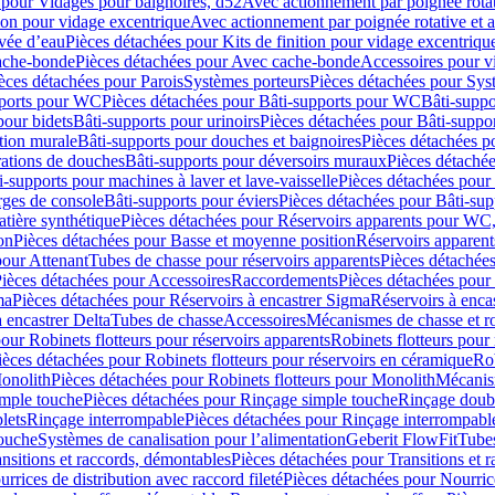
 pour Vidages pour baignoires, d52
Avec actionnement par poignée rota
tion pour vidage excentrique
Avec actionnement par poignée rotative et a
ivée d’eau
Pièces détachées pour Kits de finition pour vidage excentrique
ache-bonde
Pièces détachées pour Avec cache-bonde
Accessoires pour v
èces détachées pour Parois
Systèmes porteurs
Pièces détachées pour Sys
pports pour WC
Pièces détachées pour Bâti-supports pour WC
Bâti-suppo
pour bidets
Bâti-supports pour urinoirs
Pièces détachées pour Bâti-suppor
tion murale
Bâti-supports pour douches et baignoires
Pièces détachées p
rations de douches
Bâti-supports pour déversoirs muraux
Pièces détaché
i-supports pour machines à laver et lave-vaisselle
Pièces détachées pour 
rges de console
Bâti-supports pour éviers
Pièces détachées pour Bâti-sup
tière synthétique
Pièces détachées pour Réservoirs apparents pour WC,
on
Pièces détachées pour Basse et moyenne position
Réservoirs apparent
pour Attenant
Tubes de chasse pour réservoirs apparents
Pièces détachées
ièces détachées pour Accessoires
Raccordements
Pièces détachées pou
ma
Pièces détachées pour Réservoirs à encastrer Sigma
Réservoirs à enc
 encastrer Delta
Tubes de chasse
Accessoires
Mécanismes de chasse et rob
our Robinets flotteurs pour réservoirs apparents
Robinets flotteurs pour 
ièces détachées pour Robinets flotteurs pour réservoirs en céramique
Rob
Monolith
Pièces détachées pour Robinets flotteurs pour Monolith
Mécanis
imple touche
Pièces détachées pour Rinçage simple touche
Rinçage doub
lets
Rinçage interrompable
Pièces détachées pour Rinçage interrompabl
touche
Systèmes de canalisation pour l’alimentation
Geberit FlowFit
Tube
nsitions et raccords, démontables
Pièces détachées pour Transitions et 
rrices de distribution avec raccord fileté
Pièces détachées pour Nourrice