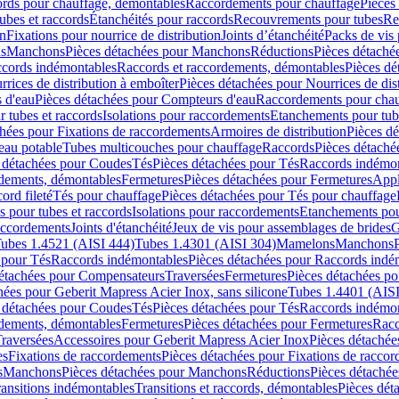
cords pour chauffage, démontables
Raccordements pour chauffage
Pièces
ubes et raccords
Étanchéités pour raccords
Recouvrements pour tubes
Re
on
Fixations pour nourrice de distribution
Joints d’étanchéité
Packs de vis
ds
Manchons
Pièces détachées pour Manchons
Réductions
Pièces détaché
ccords indémontables
Raccords et raccordements, démontables
Pièces dé
rrices de distribution à emboîter
Pièces détachées pour Nourrices de dis
 d'eau
Pièces détachées pour Compteurs d'eau
Raccordements pour chau
r tubes et raccords
Isolations pour raccordements
Etanchements pour tube
chées pour Fixations de raccordements
Armoires de distribution
Pièces dé
eau potable
Tubes multicouches pour chauffage
Raccords
Pièces détaché
 détachées pour Coudes
Tés
Pièces détachées pour Tés
Raccords indémon
rdements, démontables
Fermetures
Pièces détachées pour Fermetures
Appl
ord fileté
Tés pour chauffage
Pièces détachées pour Tés pour chauffage
ns pour tubes et raccords
Isolations pour raccordements
Etanchements pour
raccordements
Joints d'étanchéité
Jeux de vis pour assemblages de brides
G
ubes 1.4521 (AISI 444)
Tubes 1.4301 (AISI 304)
Mamelons
Manchons
 pour Tés
Raccords indémontables
Pièces détachées pour Raccords indé
détachées pour Compensateurs
Traversées
Fermetures
Pièces détachées po
hées pour Geberit Mapress Acier Inox, sans silicone
Tubes 1.4401 (AISI
 détachées pour Coudes
Tés
Pièces détachées pour Tés
Raccords indémon
rdements, démontables
Fermetures
Pièces détachées pour Fermetures
Racc
raversées
Accessoires pour Geberit Mapress Acier Inox
Pièces détachée
es
Fixations de raccordements
Pièces détachées pour Fixations de racco
s
Manchons
Pièces détachées pour Manchons
Réductions
Pièces détachée
ransitions indémontables
Transitions et raccords, démontables
Pièces dét