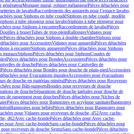
r générateur
Montage mural, robinet mélangeur
Pièces détachées pour
netteries de lavabo
Raccordements des appareils pour l’espace lavabo,
tachées pour Siphons en tube coudé
Siphons en tube coudé, modèle
Siphons à tube plongeur pour lavabo
Siphons à tube plongeur pour
achées pour Siphons à encastrer
Raccordements de lavabo
Pièces
Douilles à braser
Tubes de trop-plein
Rallonges
Vidages pour
re
Pièces détachées pour Siphons à double chambre
Siphons pour
 détachées pour Accessoires
Vidages pour appareils
Pièces détachées
hons à encastrer
Siphons apparents
Pièces détachées pour Siphons
rs muraux
Siphons
Pièces détachées pour Siphons
Coudes de
des
Pièces détachées pour Bondes
Accessoires
Pièces détachées pour
nivelles de douche
Pièces détachées pour Canivelles de
d
Pièces détachées pour Bondes pour douche de plain-pied
Accessoires
 détachées pour Evacuations murales
Accessoires pour évacuations
urs de douche en matériau minéral
Pièces détachées pour Receveurs
achées pour Bâti-supports
Bondes pour receveurs de douche
arations de douche
Séparations de douche latérales pour douche de
hes de rangement pour douches
Pièces détachées pour Niches de
aire
Pièces détachées pour Baignoires en acrylique sanitaire
Baignoires
inéral
Baignoires pour bébés
Pièces détachées pour Baignoires pour
tachées pour Vidages pour receveurs de douche, d52
Avec cache-
che, d62
Avec cache-bonde
Pièces détachées pour Avec cache-
ées pour Avec cache-bonde
Sans cache-bonde
Pièces détachées pour
 pour receveurs de douche Sestra
Sans cache-bonde
Pièces détachées