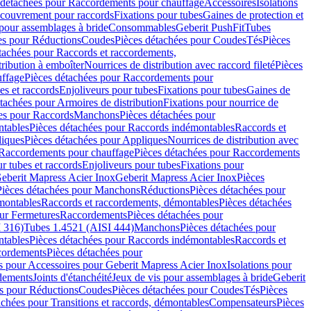
 détachées pour Raccordements pour chauffage
Accessoires
Isolations
couvrement pour raccords
Fixations pour tubes
Gaines de protection et
 pour assemblages à bride
Consommables
Geberit PushFit
Tubes
es pour Réductions
Coudes
Pièces détachées pour Coudes
Tés
Pièces
tachées pour Raccords et raccordements,
tribution à emboîter
Nourrices de distribution avec raccord fileté
Pièces
ffage
Pièces détachées pour Raccordements pour
s et raccords
Enjoliveurs pour tubes
Fixations pour tubes
Gaines de
tachées pour Armoires de distribution
Fixations pour nourrice de
es pour Raccords
Manchons
Pièces détachées pour
tables
Pièces détachées pour Raccords indémontables
Raccords et
iques
Pièces détachées pour Appliques
Nourrices de distribution avec
Raccordements pour chauffage
Pièces détachées pour Raccordements
 tubes et raccords
Enjoliveurs pour tubes
Fixations pour
eberit Mapress Acier Inox
Geberit Mapress Acier Inox
Pièces
Pièces détachées pour Manchons
Réductions
Pièces détachées pour
montables
Raccords et raccordements, démontables
Pièces détachées
ur Fermetures
Raccordements
Pièces détachées pour
 316)
Tubes 1.4521 (AISI 444)
Manchons
Pièces détachées pour
tables
Pièces détachées pour Raccords indémontables
Raccords et
ordements
Pièces détachées pour
s pour Accessoires pour Geberit Mapress Acier Inox
Isolations pour
rdements
Joints d'étanchéité
Jeux de vis pour assemblages à bride
Geberit
s pour Réductions
Coudes
Pièces détachées pour Coudes
Tés
Pièces
achées pour Transitions et raccords, démontables
Compensateurs
Pièces