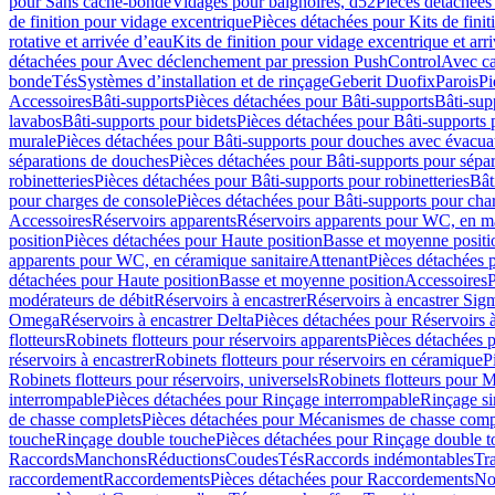
pour Sans cache-bonde
Vidages pour baignoires, d52
Pièces détachées
de finition pour vidage excentrique
Pièces détachées pour Kits de fini
rotative et arrivée d’eau
Kits de finition pour vidage excentrique et arr
détachées pour Avec déclenchement par pression PushControl
Avec c
bonde
Tés
Systèmes d’installation et de rinçage
Geberit Duofix
Parois
Pi
Accessoires
Bâti-supports
Pièces détachées pour Bâti-supports
Bâti-su
lavabos
Bâti-supports pour bidets
Pièces détachées pour Bâti-supports 
murale
Pièces détachées pour Bâti-supports pour douches avec évacua
séparations de douches
Pièces détachées pour Bâti-supports pour sépa
robinetteries
Pièces détachées pour Bâti-supports pour robinetteries
Bât
pour charges de console
Pièces détachées pour Bâti-supports pour cha
Accessoires
Réservoirs apparents
Réservoirs apparents pour WC, en ma
position
Pièces détachées pour Haute position
Basse et moyenne positi
apparents pour WC, en céramique sanitaire
Attenant
Pièces détachées 
détachées pour Haute position
Basse et moyenne position
Accessoires
P
modérateurs de débit
Réservoirs à encastrer
Réservoirs à encastrer Sig
Omega
Réservoirs à encastrer Delta
Pièces détachées pour Réservoirs à
flotteurs
Robinets flotteurs pour réservoirs apparents
Pièces détachées p
réservoirs à encastrer
Robinets flotteurs pour réservoirs en céramique
P
Robinets flotteurs pour réservoirs, universels
Robinets flotteurs pour 
interrompable
Pièces détachées pour Rinçage interrompable
Rinçage s
de chasse complets
Pièces détachées pour Mécanismes de chasse comp
touche
Rinçage double touche
Pièces détachées pour Rinçage double 
Raccords
Manchons
Réductions
Coudes
Tés
Raccords indémontables
Tra
raccordement
Raccordements
Pièces détachées pour Raccordements
Nou