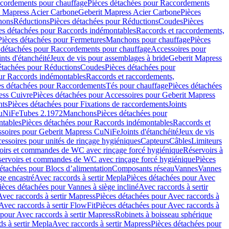
cordements pour chauffage
Pièces détachées pour Raccordements
t Mapress Acier Carbone
Geberit Mapress Acier Carbone
Pièces
hons
Réductions
Pièces détachées pour Réductions
Coudes
Pièces
es détachées pour Raccords indémontables
Raccords et raccordements,
Pièces détachées pour Fermetures
Manchons pour chauffage
Pièces
 détachées pour Raccordements pour chauffage
Accessoires pour
ints d'étanchéité
Jeux de vis pour assemblages à bride
Geberit Mapress
étachées pour Réductions
Coudes
Pièces détachées pour
ur Raccords indémontables
Raccords et raccordements,
es détachées pour Raccordements
Tés pour chauffage
Pièces détachées
ess Cuivre
Pièces détachées pour Accessoires pour Geberit Mapress
nts
Pièces détachées pour Fixations de raccordements
Joints
CuNiFe
Tubes 2.1972
Manchons
Pièces détachées pour
tables
Pièces détachées pour Raccords indémontables
Raccords et
soires pour Geberit Mapress CuNiFe
Joints d'étanchéité
Jeux de vis
essoires pour unités de rinçage hygiéniques
Capteurs
Câbles
Limiteurs
voirs et commandes de WC avec rinçage forcé hygiénique
Réservoirs à
éservoirs et commandes de WC avec rinçage forcé hygiénique
Pièces
étachées pour Blocs d’alimentation
Composants réseau
Vannes
Vannes
ge encastré
Avec raccords à sertir Mepla
Pièces détachées pour Avec
ièces détachées pour Vannes à siège incliné
Avec raccords à sertir
Avec raccords à sertir Mapress
Pièces détachées pour Avec raccords à
Avec raccords à sertir FlowFit
Pièces détachées pour Avec raccords à
 pour Avec raccords à sertir Mapress
Robinets à boisseau sphérique
s à sertir Mepla
Avec raccords à sertir Mapress
Pièces détachées pour