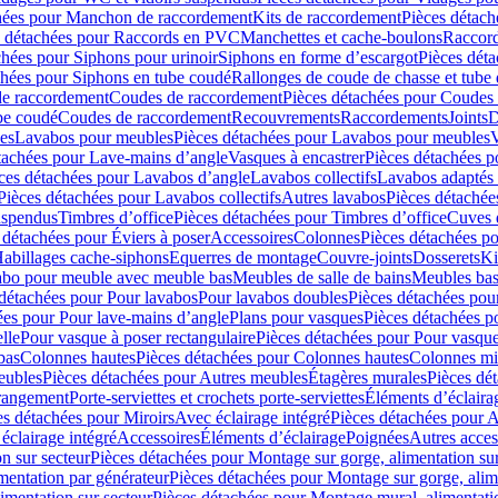
hées pour Manchon de raccordement
Kits de raccordement
Pièces détach
s détachées pour Raccords en PVC
Manchettes et cache-boulons
Raccord
chées pour Siphons pour urinoir
Siphons en forme d’escargot
Pièces dét
chées pour Siphons en tube coudé
Rallonges de coude de chasse et tube 
de raccordement
Coudes de raccordement
Pièces détachées pour Coudes
be coudé
Coudes de raccordement
Recouvrements
Raccordements
Joints
D
es
Lavabos pour meubles
Pièces détachées pour Lavabos pour meubles
V
tachées pour Lave-mains d’angle
Vasques à encastrer
Pièces détachées p
ces détachées pour Lavabos d’angle
Lavabos collectifs
Lavabos adapté
Pièces détachées pour Lavabos collectifs
Autres lavabos
Pièces détachée
uspendus
Timbres dʼoffice
Pièces détachées pour Timbres dʼoffice
Cuves d
 détachées pour Éviers à poser
Accessoires
Colonnes
Pièces détachées p
abillages cache-siphons
Equerres de montage
Couvre-joints
Dosserets
Ki
vabo pour meuble avec meuble bas
Meubles de salle de bains
Meubles bas
 détachées pour Pour lavabos
Pour lavabos doubles
Pièces détachées pou
ées pour Pour lave-mains d’angle
Plans pour vasques
Pièces détachées p
lle
Pour vasque à poser rectangulaire
Pièces détachées pour Pour vasque
bas
Colonnes hautes
Pièces détachées pour Colonnes hautes
Colonnes mi
eubles
Pièces détachées pour Autres meubles
Étagères murales
Pièces dé
 rangement
Porte-serviettes et crochets porte-serviettes
Éléments d’éclaira
es détachées pour Miroirs
Avec éclairage intégré
Pièces détachées pour A
éclairage intégré
Accessoires
Éléments d’éclairage
Poignées
Autres acces
n sur secteur
Pièces détachées pour Montage sur gorge, alimentation sur
mentation par générateur
Pièces détachées pour Montage sur gorge, alim
imentation sur secteur
Pièces détachées pour Montage mural, alimentatio