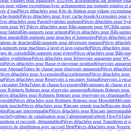
 pour Vidages pour baignoires, d52
Avec actionnement par poignée rota
tion pour vidage excentrique
Avec actionnement par poignée rotative et a
ivée d’eau
Pièces détachées pour Kits de finition pour vidage excentrique
ache-bonde
Pièces détachées pour Avec cache-bonde
Accessoires pour v
èces détachées pour Parois
Systèmes porteurs
Pièces détachées pour Sys
pports pour WC
Pièces détachées pour Bâti-supports pour WC
Bâti-suppo
pour bidets
Bâti-supports pour urinoirs
Pièces détachées pour Bâti-suppor
tion murale
Bâti-supports pour douches et baignoires
Pièces détachées p
rations de douches
Bâti-supports pour déversoirs muraux
Pièces détaché
i-supports pour machines à laver et lave-vaisselle
Pièces détachées pour 
rges de console
Bâti-supports pour éviers
Pièces détachées pour Bâti-sup
tière synthétique
Pièces détachées pour Réservoirs apparents pour WC,
on
Pièces détachées pour Basse et moyenne position
Réservoirs apparent
pour Attenant
Tubes de chasse pour réservoirs apparents
Pièces détachées
ièces détachées pour Accessoires
Raccordements
Pièces détachées pou
ma
Pièces détachées pour Réservoirs à encastrer Sigma
Réservoirs à enc
 encastrer Delta
Tubes de chasse
Accessoires
Mécanismes de chasse et rob
our Robinets flotteurs pour réservoirs apparents
Robinets flotteurs pour 
ièces détachées pour Robinets flotteurs pour réservoirs en céramique
Rob
Monolith
Pièces détachées pour Robinets flotteurs pour Monolith
Mécanis
imple touche
Pièces détachées pour Rinçage simple touche
Rinçage doub
lets
Rinçage interrompable
Pièces détachées pour Rinçage interrompabl
touche
Systèmes de canalisation pour l’alimentation
Geberit FlowFit
Tube
nsitions et raccords, démontables
Pièces détachées pour Transitions et 
rrices de distribution avec raccord fileté
Pièces détachées pour Nourrice