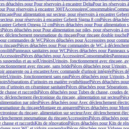
ces détachées pour Pour réservoirs à encastrer Delta
Pour les réservoirs 
our Pour réservoirs à encastrer 300T
Accessoires
Consommables
Command
rinçage
Pour alimentation sur secteur, pour réservoirs à encastrer Gebe
 secteur, pour réservoirs à encastrer Geberit Sigma 8 cm
Pièces détachées
encastrer Geberit Omega 12 cm
Pièces détachées pour Pour alimentation s
m
Pièces détachées pour Pour alimentation par piles, pour réservoirs à 
c déclenchement pneumatique du rinçage
Pour rinçage double touche
P
 pour commandes de WC
Pièces détachées pour Accessoires pour com
u rinçage
Pièces détachées pour Pour commandes de WC à déclencheme
onolith
Panneaux sanitaires pour WC
Pièces détachées pour Panneaux s
Accessoires
Pièces détachées pour Accessoires
Consommables
Panneaux 
s suspendus et au sol
Urinoirs
Urinoirs, fonctionnement avec rinçage, av
fonctionnement avec rinçage, sans bride
Pièces détachées pour Urinoirs,
ir apparente ou à encastrer
Avec commande d'urinoir intégrée
Pièces d
grée
Urinoirs, fonctionnement sans eau
Pièces détachées pour Urinoirs, 
noirs
Séparations d’urinoirs en matière synthétique
Pièces détachées pour
ons d’urinoirs en céramique sanitaire
Pièces détachées pour Séparations 
de chasse et raccords
Pièces détachées pour Tubes de chasse, coudes de 
c déclenchement électronique du rinçage, alimentation sur secteur
Pièc
limentation par piles
Pièces détachées pour Avec déclenchement électron
neumatique du rinçage
Montage en apparent
Pièces détachées pour Mont
tronique du rinçage, alimentation sur secteur
Avec déclenchement électr
clenchement pneumatique du rinçage
Accessoires
Pièces détachées pour
 chasse et raccords
Kits de rénovation
Pièces détachées pour Kits de ré
dages pour WC et vidoirs suspendus
Pièces détachées pour Vidages po