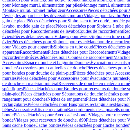
pour Montage mural, alimentation par piles
Montage mural, alimentati
Montage mural, robinet mélangeur
Accessoires
Pièces détachées pour 
l’évier, les appareils et les déversoirs muraux
Vidages pour lavabo
Pièc
gain de place
Pièces détachées pour Siphons en tube coudé, modèle ga
lavabo, modèle gain de place
Pièces détachées pour Siphons à tube pl
détachées pour Raccordements de lavabo
Coudes de raccordement
Rec
éviers
Pièces détachées pour Vidages pour éviers
Siphons en tube cou
évier
Pièces détachées pour Siphons pour évier
Manchon de raccordem
pour Vidages pour appareils
Siphons en tube coudé
Pièces détachées p
apparents
Raccordements
Pièces détachées pour Raccordements
Vidage
raccordement
Pièces détachées pour Coudes de raccordement
Manchon
Accessoires
Espace douche et baignoire
Douches
Évacuation des sols 
douche
Accessoires pour canivelles de douche
Pièces détachées pour A
pour bondes pour douche de plain-pied
Pièces détachées pour Accesso
murales
Pièces détachées pour Accessoires pour évacuations murales
R
de douche en matériau minéral
Receveurs de douche en matériau miné
spécifiques
Pièces détachées pour Bondes pour receveurs de douche s
plain-pied
Pièces détachées pour Séparations de douche latérales pour
rangement pour douches
Niches de rangement
Pièces détachées pour 
rectangulaires
Pièces détachées pour Baignoires rectangulaires
Baignoi
bébés
Accessoires
Kits de réparation
Raccordements des appareils pour 
bonde
Pièces détachées pour Avec cache-bonde
Vidages pour receveur
bonde
Vidages pour receveurs de douche, d90
Pièces détachées pour 
Sans cache-bonde
Cache-bondes
Pièces détachées pour Cache-bondes