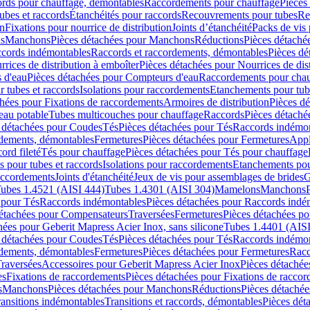
cords pour chauffage, démontables
Raccordements pour chauffage
Pièces
ubes et raccords
Étanchéités pour raccords
Recouvrements pour tubes
Re
on
Fixations pour nourrice de distribution
Joints d’étanchéité
Packs de vis
ds
Manchons
Pièces détachées pour Manchons
Réductions
Pièces détaché
ccords indémontables
Raccords et raccordements, démontables
Pièces dé
rrices de distribution à emboîter
Pièces détachées pour Nourrices de dis
 d'eau
Pièces détachées pour Compteurs d'eau
Raccordements pour chau
r tubes et raccords
Isolations pour raccordements
Etanchements pour tube
chées pour Fixations de raccordements
Armoires de distribution
Pièces dé
eau potable
Tubes multicouches pour chauffage
Raccords
Pièces détaché
 détachées pour Coudes
Tés
Pièces détachées pour Tés
Raccords indémon
rdements, démontables
Fermetures
Pièces détachées pour Fermetures
Appl
ord fileté
Tés pour chauffage
Pièces détachées pour Tés pour chauffage
ns pour tubes et raccords
Isolations pour raccordements
Etanchements pour
raccordements
Joints d'étanchéité
Jeux de vis pour assemblages de brides
G
ubes 1.4521 (AISI 444)
Tubes 1.4301 (AISI 304)
Mamelons
Manchons
 pour Tés
Raccords indémontables
Pièces détachées pour Raccords indé
détachées pour Compensateurs
Traversées
Fermetures
Pièces détachées po
hées pour Geberit Mapress Acier Inox, sans silicone
Tubes 1.4401 (AISI
 détachées pour Coudes
Tés
Pièces détachées pour Tés
Raccords indémon
rdements, démontables
Fermetures
Pièces détachées pour Fermetures
Racc
raversées
Accessoires pour Geberit Mapress Acier Inox
Pièces détachée
es
Fixations de raccordements
Pièces détachées pour Fixations de racco
s
Manchons
Pièces détachées pour Manchons
Réductions
Pièces détachée
ransitions indémontables
Transitions et raccords, démontables
Pièces dét