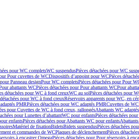
chées pour WC complets
WC suspendus
Pièces détachées pour WC susp
pour Pour cuvettes de WC
Dispositifs d’appoint pour WC
Pièces détaché
 pour Panneau design
Pour WC complets
Pièces détachées pour Pour W
Pour abattants WC
Pièces détachées pour Pour abattants WC
Pour abatt
es détachées pour WC à fond creux
WC au sol
Pièces détachées pour W
 détachées pour WC à fond creux
Réservoirs apparents pour WC, en cér
adaptés PMR
Pièces détachées pour WC adaptés PMR
Cuvettes de WC 
ées pour Cuvettes de WC à fond creux, rallongés
Abattants WC adapt
tachées pour Lunettes d’abattant
WC pour enfants
Pièces détachées pou
our enfants
Pièces détachées pour Abattants WC pour enfants
Abattant
ssoires
Matériel de fixation
Bidets
Bidets suspendus
Pièces détachées pou
hement et commandes de WC
Plaques de déclenchement
Pièces détachée
servoirs à encastrer Omega
Pièces détachées pour Pour réservoirs à enc