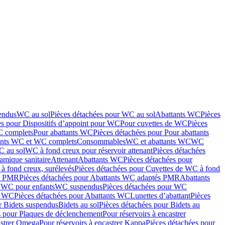
endus
WC au sol
Pièces détachées pour WC au sol
Abattants WC
Pièces
es pour Dispositifs d’appoint pour WC
Pour cuvettes de WC
Pièces
C complets
Pour abattants WC
Pièces détachées pour Pour abattants
ants WC et WC complets
Consommables
WC et abattants WC
WC
C au sol
WC à fond creux pour réservoir attenant
Pièces détachées
amique sanitaire
Attenant
Abattants WC
Pièces détachées pour
à fond creux, surélevés
Pièces détachées pour Cuvettes de WC à fond
és PMR
Pièces détachées pour Abattants WC adaptés PMR
Abattants
r WC pour enfants
WC suspendus
Pièces détachées pour WC
s WC
Pièces détachées pour Abattants WC
Lunettes d’abattant
Pièces
r Bidets suspendus
Bidets au sol
Pièces détachées pour Bidets au
s pour Plaques de déclenchement
Pour réservoirs à encastrer
astrer Omega
Pour réservoirs à encastrer Kappa
Pièces détachées pour