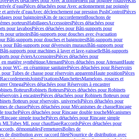
tive
Pièces détachées pour Avec actionnement par poignée rotative
Kits
rrivée d’eau
Pièces détachées pour Avec actionnement par poignée
 et arrivée d’eau
Avec déclenchement par pression PushControl
Pièces
idages pour baignoires
Kits de raccordement
Bouchons de
tèmes porteurs
Habillages
Accessoires
Pièces détachées pour
rts pour lavabos
Pièces détachées pour Bâti-supports pour
ts pour urinoirs
Bâti-supports pour douches avec évacuation
our Bâti-supports pour douches et baignoires
Bâti-supports pour
es pour Bâti-supports pour déversoirs muraux
Bâti-supports pour
Bâti-supports pour machines à laver et lave-vaisselle
Bâti-supports
ports pour éviers
Accessoires
Pièces détachées pour
 en matière synthétique
Attenant
Pièces détachées pour Attenant
Haute
s pour WC, en céramique sanitaire
Pièces détachées pour Réservoirs
 pour Tubes de chasse pour réservoirs apparents
Haute position
Pièces
r Raccordements
Joints
Fixations
Manchettes
Mamelons, rosaces et
astrer Omega
Pièces détachées pour Réservoirs à encastrer
inets flotteurs
Robinets flotteurs
Pièces détachées pour Robinets
réservoirs à encastrer
Pièces détachées pour Robinets flotteurs pour
inets flotteurs pour réservoirs, universels
Pièces détachées pour
mes de chasse
Pièces détachées pour Mécanismes de chasse
Rinçage
le touche
Pièces détachées pour Rinçage double touche
Mécanismes
e
Rinçage simple touche
Pièces détachées pour Rinçage simple
s ML
Tubes ML pour chauffage
Raccords
Pièces détachées pour
raccords, démontables
Fermetures
Boîtes de
s de distribution avec raccord fileté
Nourrice de distribution avec