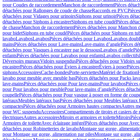
pour Coudes de raccordement
Manchon de raccordement
Pièces détac
détachées pour Rallonges de coude de chasse
Raccords en PVC
Pièce
détachées pour Vidages pour urinoirs
Siphons pour urinoir
Pièces déta
détachées pour Siphons à encastrer
Siphons en tube coudé
Pièces déta
de chasse
Manchon de raccordement
Pièces détachées pour Manchon 
pour bidet
Siphons en tube coudé
Pièces détachées pour Siphons en tu
lavabo
Lavabos
Lavabos
Pièces détachées pour Lavabos
Lavabos doubl
mains
Pièces détachées pour Lave-mains
Lave-mains d’angle
Pièces dé
détachées pour Vasques à encastrer par le dessous
Lavabos d’angle
Piè
enfants
Pièces détachées pour Lavabos pour enfants
Lavabos collectifs
Déversoirs muraux
Vidoirs suspendus
Pièces détachées pour Vidoirs s
encastrer
Pièces détachées pour Éviers à encastrer
Éviers à poser
Pièces
siphons
Accessoires
Cache-bondes
Porte-serviettes
Matériel de fixation
H
lavabo pour meuble avec meuble bas
Pièces détachées pour Packs la
lave-mains
Pièces détachées pour Pour lave-mains
Pour lavabos
Pièces
pour Pour lavabos pour meuble
Pour lave-mains d’angle
Pièces détach
coupelle
Pièces détachées pour Pour vasque à poser en forme de coupe
latéraux
Meubles latéraux bas
Pièces détachées pour Meubles latéraux 
compactes
Pièces détachées pour Armoires hautes compactes
Autres m
pour WC suspendu
Accessoires
Compartiments de tiroirs et casiers de
électriques
Autres accessoires
Miroirs et armoires et toilette
Miroirs
Pièc
Armoires de toilette
Avec éclairage intégré
Pièces détachées pour Avec 
détachées pour Robinetteries de lavabo
Montage sur gorge, alimentatio
pour Montage sur gorge, alimentation par piles
Montage sur gorge, ali
détachées pour Montage sur gorge, robinet mitigeur
Montage mural, al