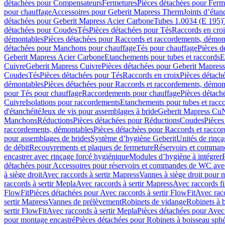
détachées pour Compensateurs
Fermetures
Pièces détachées pour Ferm
pour chauffage
Accessoires pour Geberit Mapress Therm
Joints d’étan
détachées pour Geberit Mapress Acier Carbone
Tubes 1.0034 (E 195)
détachées pour Coudes
Tés
Pièces détachées pour Tés
Raccords en cro
démontables
Pièces détachées pour Raccords et raccordements, démon
détachées pour Manchons pour chauffage
Tés pour chauffage
Pièces d
Geberit Mapress Acier Carbone
Etanchements pour tubes et raccords
E
Cuivre
Geberit Mapress Cuivre
Pièces détachées pour Geberit Mapres
Coudes
Tés
Pièces détachées pour Tés
Raccords en croix
Pièces détach
démontables
Pièces détachées pour Raccords et raccordements, démon
pour Tés pour chauffage
Raccordements pour chauffage
Pièces détach
Cuivre
Isolations pour raccordements
Etanchements pour tubes et racc
d'étanchéité
Jeux de vis pour assemblages à bride
Geberit Mapress Cu
Manchons
Réductions
Pièces détachées pour Réductions
Coudes
Pièces
raccordements, démontables
Pièces détachées pour Raccords et racco
pour assemblages de brides
Système d’hygiène Geberit
Unités de rinç
de débit
Recouvrements et plaques de fermeture
Réservoirs et comman
encastrer avec rinçage forcé hygiénique
Modules d’hygiène à intégrer
détachées pour Accessoires pour réservoirs et commandes de WC avec
à siège droit
Avec raccords à sertir Mapress
Vannes à siège droit pour 
raccords à sertir Mepla
Avec raccords à sertir Mapress
Avec raccords fi
FlowFit
Pièces détachées pour Avec raccords à sertir FlowFit
Avec racc
sertir Mapress
Vannes de prélèvement
Robinets de vidange
Robinets à 
sertir FlowFit
Avec raccords à sertir Mepla
Pièces détachées pour Avec 
pour montage encastré
Pièces détachées pour Robinets à boisseau sph