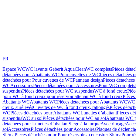
FR
Espace WC
WC lavants Geberit AquaClean
WC complets
Pièces déta
détachées pour Abattants WC
Pour cuvettes de WC
Pièces détachées 
détachées pour Pour cuvettes de WC
Panneau design
Pièces détachées
WC
Accessoires
Pièces détachées pour Accessoires
Pour WC complets
suspendus
Pièces détachées pour WC suspendus
WC à fond creux
Pièc
pour WC à fond creux pour réservoir attenant
WC à fond creux
Pièces
Abattants WC
Abattants WC
Pièces détachées pour Abattants WC
WC 
creux, surélevés
Cuvettes de WC à fond creux, rallongés
Pièces détach
WC
Pièces détachées pour Abattants WC
Lunettes d’abattant
Pièces dé
suspendus
WC au sol
Pièces détachées pour WC au sol
Abattants WC p
détachées pour Lunettes d’abattant
Siège à la turque
Avec rinçage
Acce
sol
Accessoires
Pièces détachées pour Accessoires
Plaques de déclenc
Sigma
Pièces détachées pour Pour réservoirs à encastrer Sigma
Pour ré