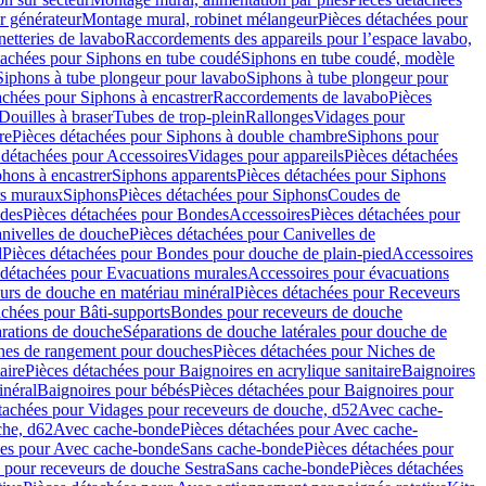
r générateur
Montage mural, robinet mélangeur
Pièces détachées pour
netteries de lavabo
Raccordements des appareils pour l’espace lavabo,
tachées pour Siphons en tube coudé
Siphons en tube coudé, modèle
Siphons à tube plongeur pour lavabo
Siphons à tube plongeur pour
achées pour Siphons à encastrer
Raccordements de lavabo
Pièces
Douilles à braser
Tubes de trop-plein
Rallonges
Vidages pour
re
Pièces détachées pour Siphons à double chambre
Siphons pour
 détachées pour Accessoires
Vidages pour appareils
Pièces détachées
hons à encastrer
Siphons apparents
Pièces détachées pour Siphons
rs muraux
Siphons
Pièces détachées pour Siphons
Coudes de
des
Pièces détachées pour Bondes
Accessoires
Pièces détachées pour
nivelles de douche
Pièces détachées pour Canivelles de
d
Pièces détachées pour Bondes pour douche de plain-pied
Accessoires
 détachées pour Evacuations murales
Accessoires pour évacuations
urs de douche en matériau minéral
Pièces détachées pour Receveurs
achées pour Bâti-supports
Bondes pour receveurs de douche
arations de douche
Séparations de douche latérales pour douche de
hes de rangement pour douches
Pièces détachées pour Niches de
aire
Pièces détachées pour Baignoires en acrylique sanitaire
Baignoires
inéral
Baignoires pour bébés
Pièces détachées pour Baignoires pour
tachées pour Vidages pour receveurs de douche, d52
Avec cache-
che, d62
Avec cache-bonde
Pièces détachées pour Avec cache-
ées pour Avec cache-bonde
Sans cache-bonde
Pièces détachées pour
 pour receveurs de douche Sestra
Sans cache-bonde
Pièces détachées