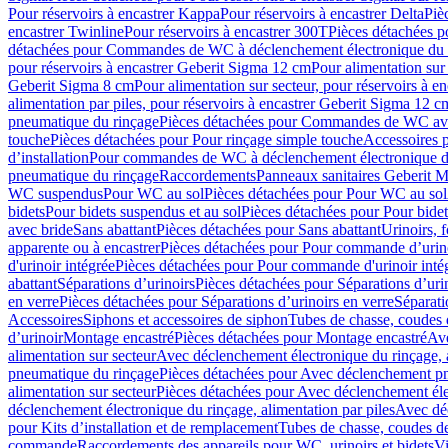
Pour réservoirs à encastrer Kappa
Pour réservoirs à encastrer Delta
Piè
encastrer Twinline
Pour réservoirs à encastrer 300T
Pièces détachées p
détachées pour Commandes de WC à déclenchement électronique du 
pour réservoirs à encastrer Geberit Sigma 12 cm
Pour alimentation sur
Geberit Sigma 8 cm
Pour alimentation sur secteur, pour réservoirs à 
alimentation par piles, pour réservoirs à encastrer Geberit Sigma 12 c
pneumatique du rinçage
Pièces détachées pour Commandes de WC ave
touche
Pièces détachées pour Pour rinçage simple touche
Accessoires
d’installation
Pour commandes de WC à déclenchement électronique d
pneumatique du rinçage
Raccordements
Panneaux sanitaires Geberit M
WC suspendus
Pour WC au sol
Pièces détachées pour Pour WC au sol
bidets
Pour bidets suspendus et au sol
Pièces détachées pour Pour bidet
avec bride
Sans abattant
Pièces détachées pour Sans abattant
Urinoirs, 
apparente ou à encastrer
Pièces détachées pour Pour commande d’urino
d'urinoir intégrée
Pièces détachées pour Pour commande d'urinoir inté
abattant
Séparations d’urinoirs
Pièces détachées pour Séparations d’uri
en verre
Pièces détachées pour Séparations d’urinoirs en verre
Séparati
Accessoires
Siphons et accessoires de siphon
Tubes de chasse, coudes 
dʼurinoir
Montage encastré
Pièces détachées pour Montage encastré
Ave
alimentation sur secteur
Avec déclenchement électronique du rinçage, a
pneumatique du rinçage
Pièces détachées pour Avec déclenchement p
alimentation sur secteur
Pièces détachées pour Avec déclenchement élec
déclenchement électronique du rinçage, alimentation par piles
Avec dé
pour Kits d’installation et de remplacement
Tubes de chasse, coudes de
commande
Raccordements des appareils pour WC, urinoirs et bidets
Vi