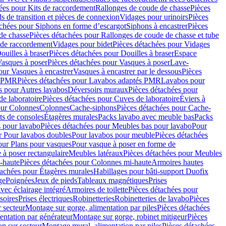
ées pour Kits de raccordement
Rallonges de coude de chasse
Pièces
s de transition et pièces de connexion
Vidages pour urinoirs
Pièces
achées pour Siphons en forme d’escargot
Siphons à encastrer
Pièces
de chasse
Pièces détachées pour Rallonges de coude de chasse et tube
 de raccordement
Vidages pour bidet
Pièces détachées pour Vidages
ouilles à braser
Pièces détachées pour Douilles à braser
Espace
asques à poser
Pièces détachées pour Vasques à poser
Lave-
our Vasques à encastrer
Vasques à encastrer par le dessous
Pièces
s PMR
Pièces détachées pour Lavabos adaptés PMR
Lavabos pour
s pour Autres lavabos
Déversoirs muraux
Pièces détachées pour
e laboratoire
Pièces détachées pour Cuves de laboratoire
Éviers à
our Colonnes
Colonnes
Cache-siphons
Pièces détachées pour Cache-
ts de consoles
Étagères murales
Packs lavabo avec meuble bas
Packs
 pour lavabo
Pièces détachées pour Meubles bas pour lavabo
Pour
r Pour lavabos doubles
Pour lavabos pour meuble
Pièces détachées
our Plans pour vasques
Pour vasque à poser en forme de
 à poser rectangulaire
Meubles latéraux
Pièces détachées pour Meubles
-haute
Pièces détachées pour Colonnes mi-haute
Armoires hautes
tachées pour Étagères murales
Habillages pour bâti-support Duofix
ge
Poignées
Jeux de pieds
Tableaux magnétiques
Prises
vec éclairage intégré
Armoires de toilette
Pièces détachées pour
soires
Prises électriques
Robinetteries
Robinetteries de lavabo
Pièces
 secteur
Montage sur gorge, alimentation par piles
Pièces détachées
entation par générateur
Montage sur gorge, robinet mitigeur
Pièces
n sur secteur
Montage mural, alimentation par piles
Pièces détachées