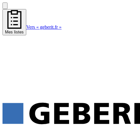
Vers « geberit.fr »
Mes listes