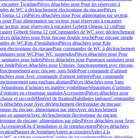
à encastrer Twinline
Pièces détachées pour Pour les réservoirs à
es de WC à déclenchement électronique du rinçage
Pièces
rit Sigma 12 cm
Pièces détachées pour Pour alimentation sur secteur,
 pour Pour alimentation sur secteur, pour réservoirs à encastrer
ur secteur, pour réservoirs à encastrer Geberit Omega 12 cm
Pour
encastrer Geberit Sigma 12 cm
Commandes de WC avec déclenchement
ièces détachées pour Pour rinçage double touche
Pour rinçage simple
mandes de WC
Kits d’installation
Pièces détachées pour Kits
nt électronique du rinçage
Pour commandes de WC à déclenchement
anitaires pour WC
Pour WC suspendus
Pièces détachées pour Pour
sanitaires pour bidets
Pièces détachées pour Panneaux sanitaires pour
ec bride
Pièces détachées pour Urinoirs, fonctionnement avec rinçage,
 fonctionnement avec rinçage, sans bride
Pour commande d’urinoir
étachées pour Avec commande d'urinoir intégrée
Pour commande
fonctionnement sans eau
Sans abattant
Pièces détachées pour Sans
 Séparations d’urinoirs en matière synthétique
Séparations d’urinoirs
d’urinoirs en céramique sanitaire
Accessoires
Pièces détachées pour
chasse et raccords
Matériel de fixation
Habillages latéraux
Commandes
es détachées pour Avec déclenchement électronique du rinçage,
ique du rinçage, alimentation par piles
Avec déclenchement
age en apparent
Avec déclenchement électronique du rinçage,
onique du rinçage, alimentation par piles
Pièces détachées pour Avec
 Accessoires
Kits d’installation et de remplacement
Pièces détachées
novation
Plaques de fermeture
Autres accessoires
Aides à la
ur WC et vidoirs suspendus
Coudes de raccordement
Pièces détachées