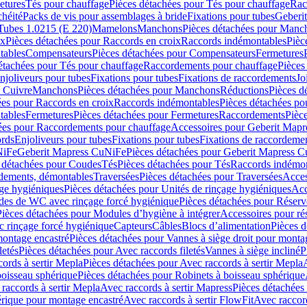
etures
Tés pour chauffage
Pièces détachées pour Tés pour chauffage
Rac
chéité
Packs de vis pour assemblages à bride
Fixations pour tubes
Geberi
Tubes 1.0215 (E 220)
Mamelons
Manchons
Pièces détachées pour Manc
ix
Pièces détachées pour Raccords en croix
Raccords indémontables
Pièc
tables
Compensateurs
Pièces détachées pour Compensateurs
Fermetures
étachées pour Tés pour chauffage
Raccordements pour chauffage
Pièces
njoliveurs pour tubes
Fixations pour tubes
Fixations de raccordements
Jo
s Cuivre
Manchons
Pièces détachées pour Manchons
Réductions
Pièces d
ées pour Raccords en croix
Raccords indémontables
Pièces détachées po
tables
Fermetures
Pièces détachées pour Fermetures
Raccordements
Pièc
ées pour Raccordements pour chauffage
Accessoires pour Geberit Mapr
ords
Enjoliveurs pour tubes
Fixations pour tubes
Fixations de raccordeme
NiFe
Geberit Mapress CuNiFe
Pièces détachées pour Geberit Mapress 
 détachées pour Coudes
Tés
Pièces détachées pour Tés
Raccords indémon
rdements, démontables
Traversées
Pièces détachées pour Traversées
Acces
age hygiéniques
Pièces détachées pour Unités de rinçage hygiéniques
Acc
des de WC avec rinçage forcé hygiénique
Pièces détachées pour Réser
Pièces détachées pour Modules d’hygiène à intégrer
Accessoires pour r
 rinçage forcé hygiénique
Capteurs
Câbles
Blocs d’alimentation
Pièces d
montage encastré
Pièces détachées pour Vannes à siège droit pour monta
letés
Pièces détachées pour Avec raccords filetés
Vannes à siège incliné
P
ords à sertir Mepla
Pièces détachées pour Avec raccords à sertir Mepla
boisseau sphérique
Pièces détachées pour Robinets à boisseau sphérique
raccords à sertir Mepla
Avec raccords à sertir Mapress
Pièces détachées
érique pour montage encastré
Avec raccords à sertir FlowFit
Avec raccord