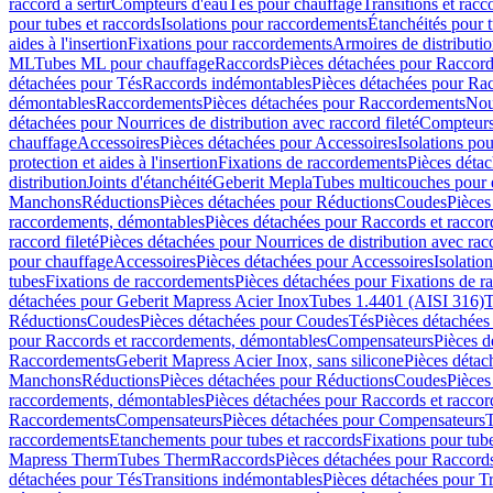
raccord à sertir
Compteurs d'eau
Tés pour chauffage
Transitions et rac
pour tubes et raccords
Isolations pour raccordements
Étanchéités pour t
aides à l'insertion
Fixations pour raccordements
Armoires de distributi
ML
Tubes ML pour chauffage
Raccords
Pièces détachées pour Raccor
détachées pour Tés
Raccords indémontables
Pièces détachées pour Ra
démontables
Raccordements
Pièces détachées pour Raccordements
Nou
détachées pour Nourrices de distribution avec raccord fileté
Compteurs
chauffage
Accessoires
Pièces détachées pour Accessoires
Isolations pou
protection et aides à l'insertion
Fixations de raccordements
Pièces déta
distribution
Joints d'étanchéité
Geberit Mepla
Tubes multicouches pour 
Manchons
Réductions
Pièces détachées pour Réductions
Coudes
Pièces
raccordements, démontables
Pièces détachées pour Raccords et racco
raccord fileté
Pièces détachées pour Nourrices de distribution avec racc
pour chauffage
Accessoires
Pièces détachées pour Accessoires
Isolatio
tubes
Fixations de raccordements
Pièces détachées pour Fixations de 
détachées pour Geberit Mapress Acier Inox
Tubes 1.4401 (AISI 316)
T
Réductions
Coudes
Pièces détachées pour Coudes
Tés
Pièces détachées
pour Raccords et raccordements, démontables
Compensateurs
Pièces 
Raccordements
Geberit Mapress Acier Inox, sans silicone
Pièces détac
Manchons
Réductions
Pièces détachées pour Réductions
Coudes
Pièces
raccordements, démontables
Pièces détachées pour Raccords et racco
Raccordements
Compensateurs
Pièces détachées pour Compensateurs
T
raccordements
Etanchements pour tubes et raccords
Fixations pour tub
Mapress Therm
Tubes Therm
Raccords
Pièces détachées pour Raccord
détachées pour Tés
Transitions indémontables
Pièces détachées pour T