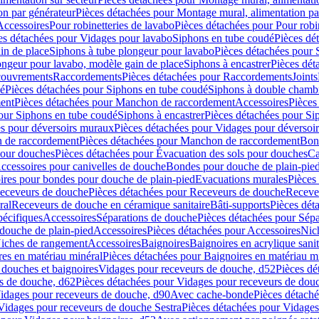
on par générateur
Pièces détachées pour Montage mural, alimentation pa
Accessoires
Pour robinetteries de lavabo
Pièces détachées pour Pour robi
es détachées pour Vidages pour lavabo
Siphons en tube coudé
Pièces dé
in de place
Siphons à tube plongeur pour lavabo
Pièces détachées pour 
ongeur pour lavabo, modèle gain de place
Siphons à encastrer
Pièces dét
ouvrements
Raccordements
Pièces détachées pour Raccordements
Joints
dé
Pièces détachées pour Siphons en tube coudé
Siphons à double chamb
ent
Pièces détachées pour Manchon de raccordement
Accessoires
Pièces
our Siphons en tube coudé
Siphons à encastrer
Pièces détachées pour Sip
s pour déversoirs muraux
Pièces détachées pour Vidages pour déversoi
 de raccordement
Pièces détachées pour Manchon de raccordement
Bon
pour douches
Pièces détachées pour Évacuation des sols pour douches
Ca
ccessoires pour canivelles de douche
Bondes pour douche de plain-pie
ires pour bondes pour douche de plain-pied
Evacuations murales
Pièces
eceveurs de douche
Pièces détachées pour Receveurs de douche
Receve
ral
Receveurs de douche en céramique sanitaire
Bâti-supports
Pièces dét
pécifiques
Accessoires
Séparations de douche
Pièces détachées pour Sép
 douche de plain-pied
Accessoires
Pièces détachées pour Accessoires
Nic
Niches de rangement
Accessoires
Baignoires
Baignoires en acrylique sanit
res en matériau minéral
Pièces détachées pour Baignoires en matériau m
douches et baignoires
Vidages pour receveurs de douche, d52
Pièces dé
s de douche, d62
Pièces détachées pour Vidages pour receveurs de dou
Vidages pour receveurs de douche, d90
Avec cache-bonde
Pièces détach
Vidages pour receveurs de douche Sestra
Pièces détachées pour Vidages