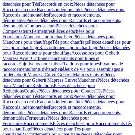
détachées pour Tés
Raccords en croix
Pièces détachées pour
Raccords en croix
Raccords indémontables
Pièces détachées pour
Raccords indémontables
Raccords et raccordements,
démontables
Pièces détachées pour Raccords et raccordements,
démontables
Compensateurs
Pièces détachées pour
Compensateurs
Fermetures
Pièces détachées pour
Fermetures
Manchons pour chauffage
Pièces détachées pour
Manchons pour chauffage
Tés pour chauffage
Pièces détachées pour
Tés pour chauffage
Raccordements pour chauffage
Pièces détachées
pour Raccordements pour chauffage
Accessoires pour Geberit
Mapress Acier Carbone
Etanchements pour tubes et
raccords
Enjoliveurs pour tubes
Fixations pour tubes
Fixations de
raccordements
Joints d'étanchéité
Jeux de vis pour assemblages à
bride
Geberit Mapress Cuivre
Geberit Mapress Cuivre
Pièces
détachées pour Geberit Mapress Cuivre
Manchons
Pièces détachées
pour Manchons
Réductions
Pièces détachées pour
Réductions
Coudes
Pièces détachées pour Coudes
Tés
Pièces
détachées pour Tés
Raccords en croix
Pièces détachées pour
Raccords en croix
Raccords indémontables
Pièces détachées pour
Raccords indémontables
Raccords et raccordements,
démontables
Pièces détachées pour Raccords et raccordements,
démontables
Fermetures
Pièces détachées pour
Fermetures
Raccordements
Pièces détachées pour Raccordements
Tés
pour chauffage
Pièces détachées pour Tés pour
chauffage
Raccordements pour chauffage
Pièces détachées pour