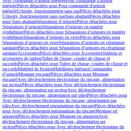
Avec commande d'urinoir intégrée
Pour commande d'urinoir
intégrée
Pièces détachées pour Pour commande d'urinoir
intégrée
Urinoirs, fonctionnement sans eau
Pièces détachées pour
Urinoirs, fonctionnement sans eau
Sans abattant
Pièces détachées
pour Sans abattant
Séparations d’urinoirs
Pièces détachées pour
Séparations d’urinoirs
Séparations d’urinoirs en matière
synthétique
Pièces détachées pour Séparations d’urinoirs en matière
synthétique
Séparations d’urinoirs en verre
Pièces détachées pour
Séparations d’urinoirs en verre
Séparations d’urinoirs en céramique
sanitaire
Pièces détachées pour Séparations d’urinoirs en céramique
sanitaire
Accessoires
Pièces détachées pour Accessoires
Siphons et
accessoires de siphon
Tubes de chasse, coudes de chasse et
raccords
Pièces détachées pour Tubes de chasse, coudes de chasse et
raccords
Matériel de fixation
Habillages latéraux
Commandes
dʼurinoir
Montage encastré
Pièces détachées pour Montage
encastré
Avec déclenchement électronique du rinçage, alimentation
sur secteur
Pièces détachées pour Avec déclenchement électronique
du rinçage, alimentation sur secteur
Avec déclenchement
électronique du rinçage, alimentation par piles
Pièces détachées pour
Avec déclenchement électronique du rinçage, alimentation par
piles
Avec déclenchement pneumatique du rinçage
Pièces détachées
pour Avec déclenchement pneumatique du rinçage
Montage en
apparent
Pièces détachées pour Montage en apparent
Avec
déclenchement électronique du rinçage, alimentation sur
secteur
Pièces détachées pour Avec déclenchement électronique du