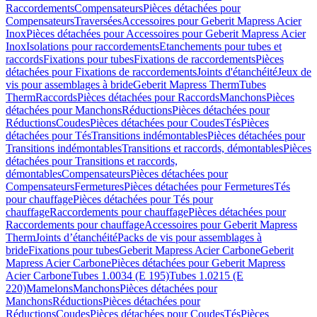
Raccordements
Compensateurs
Pièces détachées pour
Compensateurs
Traversées
Accessoires pour Geberit Mapress Acier
Inox
Pièces détachées pour Accessoires pour Geberit Mapress Acier
Inox
Isolations pour raccordements
Etanchements pour tubes et
raccords
Fixations pour tubes
Fixations de raccordements
Pièces
détachées pour Fixations de raccordements
Joints d'étanchéité
Jeux de
vis pour assemblages à bride
Geberit Mapress Therm
Tubes
Therm
Raccords
Pièces détachées pour Raccords
Manchons
Pièces
détachées pour Manchons
Réductions
Pièces détachées pour
Réductions
Coudes
Pièces détachées pour Coudes
Tés
Pièces
détachées pour Tés
Transitions indémontables
Pièces détachées pour
Transitions indémontables
Transitions et raccords, démontables
Pièces
détachées pour Transitions et raccords,
démontables
Compensateurs
Pièces détachées pour
Compensateurs
Fermetures
Pièces détachées pour Fermetures
Tés
pour chauffage
Pièces détachées pour Tés pour
chauffage
Raccordements pour chauffage
Pièces détachées pour
Raccordements pour chauffage
Accessoires pour Geberit Mapress
Therm
Joints d’étanchéité
Packs de vis pour assemblages à
bride
Fixations pour tubes
Geberit Mapress Acier Carbone
Geberit
Mapress Acier Carbone
Pièces détachées pour Geberit Mapress
Acier Carbone
Tubes 1.0034 (E 195)
Tubes 1.0215 (E
220)
Mamelons
Manchons
Pièces détachées pour
Manchons
Réductions
Pièces détachées pour
Réductions
Coudes
Pièces détachées pour Coudes
Tés
Pièces