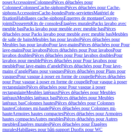
poser
Accessoires
Colonnes
Pièces détachées pour
Colonnes
Colonnes
Cache-siphons
Pièces détachées pour Cache-
siphons
Accessoires
Cache-bondes
Porte-serviettes
Matériel de
fixation
Habillages cache-siphons
Equerres de montage
Couvre-
joints
Dosserets
Kits de consoles
Étagères murales
Packs lavabo avec
meuble bas
Packs lavabo pour meuble avec meuble bas
Pièces
détachées pour Packs lavabo pour meuble avec meuble bas
Meubles
de salle de bains
Meubles bas pour lavabo
Pièces détachées pour
Meubles bas pour lavabo
Pour lave-mains
Pièces détachées pour Pour
lave-mains
Pour lavabos
Pièces détachées pour Pour lavabos
Pour
lavabos doubles
Pièces détachées pour Pour lavabos doubles
Pour
lavabos pour meuble
Pièces détachées pour Pour lavabos pour
meuble
Pour lave-mains d’angle
Pièces détachées pour Pour lave-
mains d’angle
Plans pour vasques
Pièces détachées pour Plans pour
vasques
Pour vasque à poser en forme de coupelle
Pièces détachées
pour Pour vasque à poser en forme de coupelle
Pour vasque à poser
rectangulaire
Pièces détachées pour Pour vasque à poser
rectangulaire
Meubles latéraux
Pièces détachées pour Meubles
latéraux
Meubles latéraux bas
Pièces détachées pour Meubles
latéraux bas
Colonnes hautes
Pièces détachées pour Colonnes
hautes
Colonnes mi-haute
Pièces détachées pour Colonnes mi-
haute
Armoires hautes compactes
Pièces détachées pour Armoires
hautes compactes
Autres meubles
Pièces détachées pour Autres
meubles
Étagères murales
Pièces détachées pour Étagères
murales
Habillages pour bâti-support Duofix pour WC