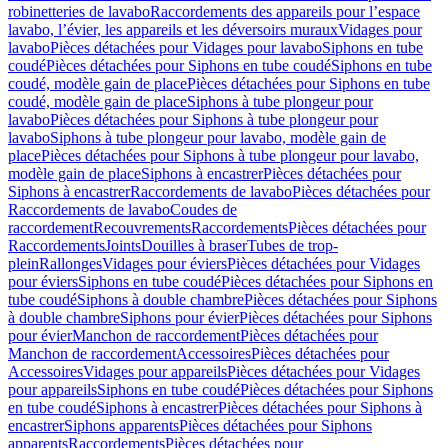
robinetteries de lavabo
Raccordements des appareils pour l’espace
lavabo, l’évier, les appareils et les déversoirs muraux
Vidages pour
lavabo
Pièces détachées pour Vidages pour lavabo
Siphons en tube
coudé
Pièces détachées pour Siphons en tube coudé
Siphons en tube
coudé, modèle gain de place
Pièces détachées pour Siphons en tube
coudé, modèle gain de place
Siphons à tube plongeur pour
lavabo
Pièces détachées pour Siphons à tube plongeur pour
lavabo
Siphons à tube plongeur pour lavabo, modèle gain de
place
Pièces détachées pour Siphons à tube plongeur pour lavabo,
modèle gain de place
Siphons à encastrer
Pièces détachées pour
Siphons à encastrer
Raccordements de lavabo
Pièces détachées pour
Raccordements de lavabo
Coudes de
raccordement
Recouvrements
Raccordements
Pièces détachées pour
Raccordements
Joints
Douilles à braser
Tubes de trop-
plein
Rallonges
Vidages pour éviers
Pièces détachées pour Vidages
pour éviers
Siphons en tube coudé
Pièces détachées pour Siphons en
tube coudé
Siphons à double chambre
Pièces détachées pour Siphons
à double chambre
Siphons pour évier
Pièces détachées pour Siphons
pour évier
Manchon de raccordement
Pièces détachées pour
Manchon de raccordement
Accessoires
Pièces détachées pour
Accessoires
Vidages pour appareils
Pièces détachées pour Vidages
pour appareils
Siphons en tube coudé
Pièces détachées pour Siphons
en tube coudé
Siphons à encastrer
Pièces détachées pour Siphons à
encastrer
Siphons apparents
Pièces détachées pour Siphons
apparents
Raccordements
Pièces détachées pour