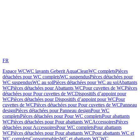
FR
Espace WC
WC lavants Geberit AquaClean
WC complets
Pièces
détachées pour WC complets
WC suspendus
Pièces détachées pour
WC suspendus
WC au sol
Pièces détachées pour WC au sol
Abattants
WC
Pièces détachées pour Abattants WC
Pour cuvettes de WC
Pièces
détachées pour Pour cuvettes de WC
Dispositifs d’appoint pour
WC
Pièces détachées pour Dispositifs d’appoint pour WC
Pour
cuvettes de WC
Pièces détachées pour Pour cuvettes de WC
Panneau
design
Pièces détachées pour Panneau design
Pour WC
complets
Pièces détachées pour Pour WC complets
Pour abattants
WC
Pièces détachées pour Pour abattants WC
Accessoires
Pièces
détachées pour Accessoires
Pour WC complets
Pour abattants
WC
Pièces détachées pour Pour abattants WC
Pour abattants WC et
WC complets
Consommables
WC et abattants WC
WC