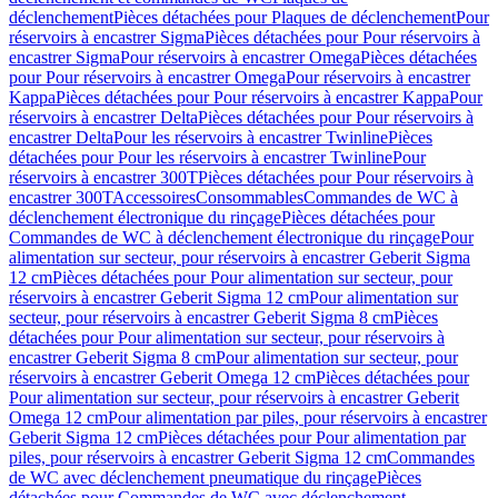
déclenchement
Pièces détachées pour Plaques de déclenchement
Pour
réservoirs à encastrer Sigma
Pièces détachées pour Pour réservoirs à
encastrer Sigma
Pour réservoirs à encastrer Omega
Pièces détachées
pour Pour réservoirs à encastrer Omega
Pour réservoirs à encastrer
Kappa
Pièces détachées pour Pour réservoirs à encastrer Kappa
Pour
réservoirs à encastrer Delta
Pièces détachées pour Pour réservoirs à
encastrer Delta
Pour les réservoirs à encastrer Twinline
Pièces
détachées pour Pour les réservoirs à encastrer Twinline
Pour
réservoirs à encastrer 300T
Pièces détachées pour Pour réservoirs à
encastrer 300T
Accessoires
Consommables
Commandes de WC à
déclenchement électronique du rinçage
Pièces détachées pour
Commandes de WC à déclenchement électronique du rinçage
Pour
alimentation sur secteur, pour réservoirs à encastrer Geberit Sigma
12 cm
Pièces détachées pour Pour alimentation sur secteur, pour
réservoirs à encastrer Geberit Sigma 12 cm
Pour alimentation sur
secteur, pour réservoirs à encastrer Geberit Sigma 8 cm
Pièces
détachées pour Pour alimentation sur secteur, pour réservoirs à
encastrer Geberit Sigma 8 cm
Pour alimentation sur secteur, pour
réservoirs à encastrer Geberit Omega 12 cm
Pièces détachées pour
Pour alimentation sur secteur, pour réservoirs à encastrer Geberit
Omega 12 cm
Pour alimentation par piles, pour réservoirs à encastrer
Geberit Sigma 12 cm
Pièces détachées pour Pour alimentation par
piles, pour réservoirs à encastrer Geberit Sigma 12 cm
Commandes
de WC avec déclenchement pneumatique du rinçage
Pièces
détachées pour Commandes de WC avec déclenchement