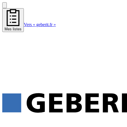
Vers « geberit.fr »
Mes listes