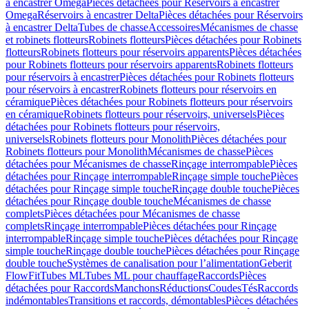
à encastrer Omega
Pièces détachées pour Réservoirs à encastrer
Omega
Réservoirs à encastrer Delta
Pièces détachées pour Réservoirs
à encastrer Delta
Tubes de chasse
Accessoires
Mécanismes de chasse
et robinets flotteurs
Robinets flotteurs
Pièces détachées pour Robinets
flotteurs
Robinets flotteurs pour réservoirs apparents
Pièces détachées
pour Robinets flotteurs pour réservoirs apparents
Robinets flotteurs
pour réservoirs à encastrer
Pièces détachées pour Robinets flotteurs
pour réservoirs à encastrer
Robinets flotteurs pour réservoirs en
céramique
Pièces détachées pour Robinets flotteurs pour réservoirs
en céramique
Robinets flotteurs pour réservoirs, universels
Pièces
détachées pour Robinets flotteurs pour réservoirs,
universels
Robinets flotteurs pour Monolith
Pièces détachées pour
Robinets flotteurs pour Monolith
Mécanismes de chasse
Pièces
détachées pour Mécanismes de chasse
Rinçage interrompable
Pièces
détachées pour Rinçage interrompable
Rinçage simple touche
Pièces
détachées pour Rinçage simple touche
Rinçage double touche
Pièces
détachées pour Rinçage double touche
Mécanismes de chasse
complets
Pièces détachées pour Mécanismes de chasse
complets
Rinçage interrompable
Pièces détachées pour Rinçage
interrompable
Rinçage simple touche
Pièces détachées pour Rinçage
simple touche
Rinçage double touche
Pièces détachées pour Rinçage
double touche
Systèmes de canalisation pour l’alimentation
Geberit
FlowFit
Tubes ML
Tubes ML pour chauffage
Raccords
Pièces
détachées pour Raccords
Manchons
Réductions
Coudes
Tés
Raccords
indémontables
Transitions et raccords, démontables
Pièces détachées