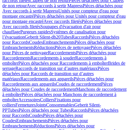
raccords filetés
Clapets de non retour
Pièces détachées pour Clapets
de non retour
Avec raccords à sertir Mapress
Pièces détachées pour
Avec raccords à sertir Mapress
Unités pour compteur d'eau pour
montage encastré
Pièces détachées pour Unités pour compteur d'eau
pour montage encastré
Avec raccords filetés
Pièces détachées pour
Avec raccords filetés
Soupapes d'évacuation d'air pour
chauffage
Purgeurs rapides
Systèmes de canalisation pour
l’évacuation
Geberit Silent-db20
Tubes
Raccords
Pièces détachées
pour Raccords
Coudes
Embranchements
Pièces détachées pour
Embranchements
Réductions
Pièces de nettoyage
Pièces détachées
pour Pièces de nettoyage
Raccordements
Pièces détachées pour
Raccordements
Raccordements à souder
Raccordements à
emboîter
Pièces détachées pour Raccordements à emboîter
Brides de
serrage
Raccords de transition sur d’autres matériaux
Pièces
détachées pour Raccords de transition sur d’autres
matériaux
Raccordements aux appareils
Pièces détachées pour
Raccordements aux appareils
Coudes de raccordement
Pièces
détachées pour Coudes de raccordement
Manchons de raccordement
à emboîter
Pièces détachées pour Manchons de raccordement à
emboîter
Accessoires
Colliers
Fixations pour
colliers
Fermetures
Joints
Consommables
Geberit Silent-
PP
Tubes
Pièces détachées pour Tubes
Raccords
Pièces détachées
pour Raccords
Coudes
Pièces détachées pour
Coudes
Embranchements
Pièces détachées pour
Embranchements
Réductions
Pièces détachées pour