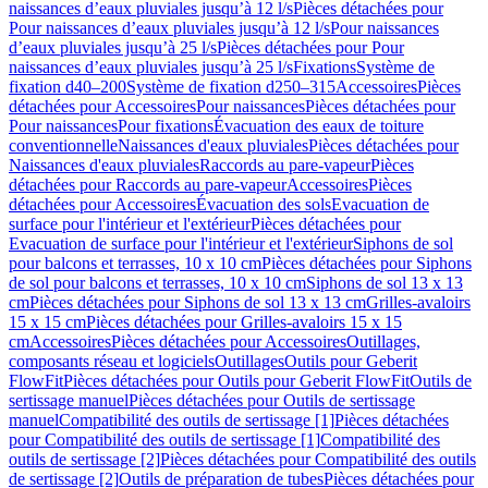
naissances d’eaux pluviales jusqu’à 12 l/s
Pièces détachées pour
Pour naissances d’eaux pluviales jusqu’à 12 l/s
Pour naissances
d’eaux pluviales jusqu’à 25 l/s
Pièces détachées pour Pour
naissances d’eaux pluviales jusqu’à 25 l/s
Fixations
Système de
fixation d40–200
Système de fixation d250–315
Accessoires
Pièces
détachées pour Accessoires
Pour naissances
Pièces détachées pour
Pour naissances
Pour fixations
Évacuation des eaux de toiture
conventionnelle
Naissances d'eaux pluviales
Pièces détachées pour
Naissances d'eaux pluviales
Raccords au pare-vapeur
Pièces
détachées pour Raccords au pare-vapeur
Accessoires
Pièces
détachées pour Accessoires
Évacuation des sols
Evacuation de
surface pour l'intérieur et l'extérieur
Pièces détachées pour
Evacuation de surface pour l'intérieur et l'extérieur
Siphons de sol
pour balcons et terrasses, 10 x 10 cm
Pièces détachées pour Siphons
de sol pour balcons et terrasses, 10 x 10 cm
Siphons de sol 13 x 13
cm
Pièces détachées pour Siphons de sol 13 x 13 cm
Grilles-avaloirs
15 x 15 cm
Pièces détachées pour Grilles-avaloirs 15 x 15
cm
Accessoires
Pièces détachées pour Accessoires
Outillages,
composants réseau et logiciels
Outillages
Outils pour Geberit
FlowFit
Pièces détachées pour Outils pour Geberit FlowFit
Outils de
sertissage manuel
Pièces détachées pour Outils de sertissage
manuel
Compatibilité des outils de sertissage [1]
Pièces détachées
pour Compatibilité des outils de sertissage [1]
Compatibilité des
outils de sertissage [2]
Pièces détachées pour Compatibilité des outils
de sertissage [2]
Outils de préparation de tubes
Pièces détachées pour