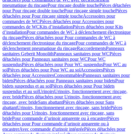
pneumatique du rinçage
Pour rinçage double touche
Pièces détachées
pour Pour rinçage double touche
Pour rinçage simple touche
Pièces
détachées pour Pour rinçage simple touche
Accessoires pour
commandes de WC
Pièces détachées pour Accessoires pour
commandes de WC
Kits d’installation
Pièces détachées pour Kits
d’installation
Pour commandes de WC à déclenchement électronique
du rinçage
Pièces détachées pour Pour commandes de WC à
déclenchement électronique du rinçage
Pour commandes de WC à
déclenchement pneumatique du rinçage
Raccordements
Panneaux
sanitaires Geberit Monolith
Panneaux sanitaires pour WC
Pièces
détachées pour Panneaux sanitaires pour WC
Pour WC
suspendus
Pièces détachées pour Pour WC suspendus
Pour WC au
sol
Pièces détachées pour Pour WC au sol
Accessoires
Pièces
détachées pour Accessoires
Consommables
Panneaux sanitaires pour
bidets
Pièces détachées pour Panneaux sanitaires pour bidets
Pour
bidets suspendus et au sol
Pièces détachées pour Pour bidets
suspendus et au sol
Urinoirs
Urinoirs, fonctionnement avec rinçage,
avec bride
Pièces détachées pour Urinoirs, fonctionnement avec
rinçage, avec bride
Sans abattant
Pièces détachées pour Sans
abattant
Urinoirs, fonctionnement avec rinçage, sans bride
Pièces
détachées pour Urinoirs, fonctionnement avec rinçage, sans
bride
Pour commande d’urinoir apparente ou à encastrer
Pièces
détachées pour Pour commande d’urinoir apparente ou à
encastrer
Avec commande d'urinoir intégrée
Pièces détachées pour