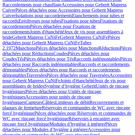
Raccordements pour chauffage
Accessoires pour Geberit Mapress
Cuivre
Pièces détachées pour Accessoires pour Geberit Mapress
Cuivre
Isolations pour raccordements
Etanchements pour tubes et
raccords
Enjoliveurs pour tubes
Fixations pour tubes
Fixations de
raccordements
Pièces détachées pour Fixations de
raccordements
Joints d'étanchéité
Jeux de vis pour assemblages à
bride
Geberit Mapress CuNiFe
Geberit Mapress CuNiFe
Pièces
détachées pour Geberit Mapress CuNiFe
Tubes
2.1972
Manchons
Pièces détachées pour Manchons
Réductions
Pièces
détachées pour Réductions
Coudes
Pièces détachées pour
Coudes
Tés
Pièces détachées pour Tés
Raccords indémontables
Pièces
détachées pour Raccords indémontables
Raccords et raccordements,
démontables
Pièces détachées pour Raccords et raccordements,
démontables
Traversées
Pièces détachées pour Traversées
Accessoires
pour Geberit Mapress CuNiFe
Joints d'étanchéité
Jeux de vis pour
assemblages de brides
Système d’hygiène Geberit
Unités de rinçage
hygiéniques
Pièces détachées pour Unités de rinçage
hygiéniques
Accessoires pour unités de rinçage
hygiéniques
Capteurs
Câbles
Limiteurs de débit
Recouvrements et
plaques de fermeture
Réservoirs et commandes de WC avec rinçage
forcé hygiénique
Pièces détachées pour Réservoirs et commandes de
WC avec rinçage forcé hygiénique
Réservoirs à encastrer avec
rinçage forcé hygiénique
Modules d’hygiène à intégrer
Pièces
détachées pour Modules d’hygiène à intégrer
Accessoires pour
réservoirs et commandes de WC avec rinçage forcé