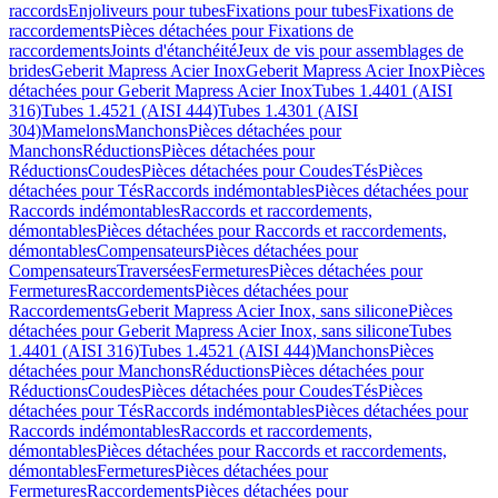
raccords
Enjoliveurs pour tubes
Fixations pour tubes
Fixations de
raccordements
Pièces détachées pour Fixations de
raccordements
Joints d'étanchéité
Jeux de vis pour assemblages de
brides
Geberit Mapress Acier Inox
Geberit Mapress Acier Inox
Pièces
détachées pour Geberit Mapress Acier Inox
Tubes 1.4401 (AISI
316)
Tubes 1.4521 (AISI 444)
Tubes 1.4301 (AISI
304)
Mamelons
Manchons
Pièces détachées pour
Manchons
Réductions
Pièces détachées pour
Réductions
Coudes
Pièces détachées pour Coudes
Tés
Pièces
détachées pour Tés
Raccords indémontables
Pièces détachées pour
Raccords indémontables
Raccords et raccordements,
démontables
Pièces détachées pour Raccords et raccordements,
démontables
Compensateurs
Pièces détachées pour
Compensateurs
Traversées
Fermetures
Pièces détachées pour
Fermetures
Raccordements
Pièces détachées pour
Raccordements
Geberit Mapress Acier Inox, sans silicone
Pièces
détachées pour Geberit Mapress Acier Inox, sans silicone
Tubes
1.4401 (AISI 316)
Tubes 1.4521 (AISI 444)
Manchons
Pièces
détachées pour Manchons
Réductions
Pièces détachées pour
Réductions
Coudes
Pièces détachées pour Coudes
Tés
Pièces
détachées pour Tés
Raccords indémontables
Pièces détachées pour
Raccords indémontables
Raccords et raccordements,
démontables
Pièces détachées pour Raccords et raccordements,
démontables
Fermetures
Pièces détachées pour
Fermetures
Raccordements
Pièces détachées pour