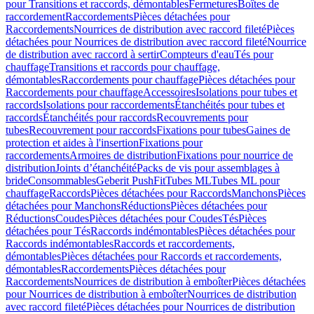
pour Transitions et raccords, démontables
Fermetures
Boîtes de
raccordement
Raccordements
Pièces détachées pour
Raccordements
Nourrices de distribution avec raccord fileté
Pièces
détachées pour Nourrices de distribution avec raccord fileté
Nourrice
de distribution avec raccord à sertir
Compteurs d'eau
Tés pour
chauffage
Transitions et raccords pour chauffage,
démontables
Raccordements pour chauffage
Pièces détachées pour
Raccordements pour chauffage
Accessoires
Isolations pour tubes et
raccords
Isolations pour raccordements
Étanchéités pour tubes et
raccords
Étanchéités pour raccords
Recouvrements pour
tubes
Recouvrement pour raccords
Fixations pour tubes
Gaines de
protection et aides à l'insertion
Fixations pour
raccordements
Armoires de distribution
Fixations pour nourrice de
distribution
Joints d’étanchéité
Packs de vis pour assemblages à
bride
Consommables
Geberit PushFit
Tubes ML
Tubes ML pour
chauffage
Raccords
Pièces détachées pour Raccords
Manchons
Pièces
détachées pour Manchons
Réductions
Pièces détachées pour
Réductions
Coudes
Pièces détachées pour Coudes
Tés
Pièces
détachées pour Tés
Raccords indémontables
Pièces détachées pour
Raccords indémontables
Raccords et raccordements,
démontables
Pièces détachées pour Raccords et raccordements,
démontables
Raccordements
Pièces détachées pour
Raccordements
Nourrices de distribution à emboîter
Pièces détachées
pour Nourrices de distribution à emboîter
Nourrices de distribution
avec raccord fileté
Pièces détachées pour Nourrices de distribution