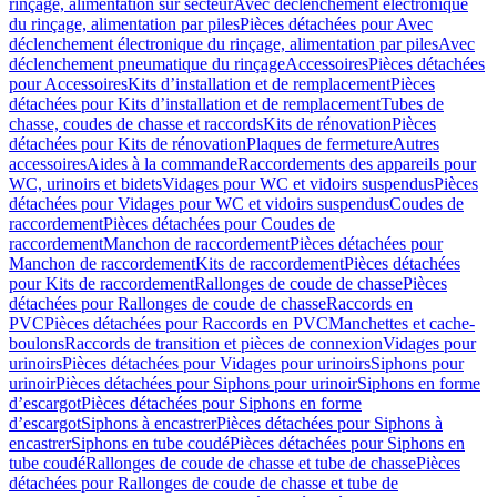
rinçage, alimentation sur secteur
Avec déclenchement électronique
du rinçage, alimentation par piles
Pièces détachées pour Avec
déclenchement électronique du rinçage, alimentation par piles
Avec
déclenchement pneumatique du rinçage
Accessoires
Pièces détachées
pour Accessoires
Kits d’installation et de remplacement
Pièces
détachées pour Kits d’installation et de remplacement
Tubes de
chasse, coudes de chasse et raccords
Kits de rénovation
Pièces
détachées pour Kits de rénovation
Plaques de fermeture
Autres
accessoires
Aides à la commande
Raccordements des appareils pour
WC, urinoirs et bidets
Vidages pour WC et vidoirs suspendus
Pièces
détachées pour Vidages pour WC et vidoirs suspendus
Coudes de
raccordement
Pièces détachées pour Coudes de
raccordement
Manchon de raccordement
Pièces détachées pour
Manchon de raccordement
Kits de raccordement
Pièces détachées
pour Kits de raccordement
Rallonges de coude de chasse
Pièces
détachées pour Rallonges de coude de chasse
Raccords en
PVC
Pièces détachées pour Raccords en PVC
Manchettes et cache-
boulons
Raccords de transition et pièces de connexion
Vidages pour
urinoirs
Pièces détachées pour Vidages pour urinoirs
Siphons pour
urinoir
Pièces détachées pour Siphons pour urinoir
Siphons en forme
d’escargot
Pièces détachées pour Siphons en forme
d’escargot
Siphons à encastrer
Pièces détachées pour Siphons à
encastrer
Siphons en tube coudé
Pièces détachées pour Siphons en
tube coudé
Rallonges de coude de chasse et tube de chasse
Pièces
détachées pour Rallonges de coude de chasse et tube de