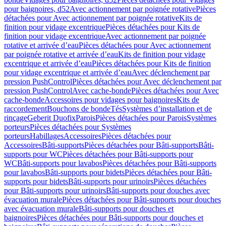
pour baignoires, d52
Avec actionnement par poignée rotative
Pièces
détachées pour Avec actionnement par poignée rotative
Kits de
finition pour vidage excentrique
Pièces détachées pour Kits de
finition pour vidage excentrique
Avec actionnement par poignée
rotative et arrivée d’eau
Pièces détachées pour Avec actionnement
par poignée rotative et arrivée d’eau
Kits de finition pour vidage
excentrique et arrivée d’eau
Pièces détachées pour Kits de finition
pour vidage excentrique et arrivée d’eau
Avec déclenchement par
pression PushControl
Pièces détachées pour Avec déclenchement par
pression PushControl
Avec cache-bonde
Pièces détachées pour Avec
cache-bonde
Accessoires pour vidages pour baignoires
Kits de
raccordement
Bouchons de bonde
Tés
Systèmes d’installation et de
rinçage
Geberit Duofix
Parois
Pièces détachées pour Parois
Systèmes
porteurs
Pièces détachées pour Systèmes
porteurs
Habillages
Accessoires
Pièces détachées pour
Accessoires
Bâti-supports
Pièces détachées pour Bâti-supports
Bâti-
supports pour WC
Pièces détachées pour Bâti-supports pour
WC
Bâti-supports pour lavabos
Pièces détachées pour Bâti-supports
pour lavabos
Bâti-supports pour bidets
Pièces détachées pour Bâti-
supports pour bidets
Bâti-supports pour urinoirs
Pièces détachées
pour Bâti-supports pour urinoirs
Bâti-supports pour douches avec
évacuation murale
Pièces détachées pour Bâti-supports pour douches
avec évacuation murale
Bâti-supports pour douches et
baignoires
Pièces détachées pour Bâti-supports pour douches et