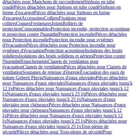
détachées pour Manchons de raccordement
Siphons en tube
coudé
Pièces détachées pour Siphons en tube coudé
Siphons en
forme d'escargot
Pièces détachées pour Siphons en forme
d'escargot
Accessoires
Colliers
Fixations pour
colliers
Coques
Fermetures
Joints
Boîtiers de
protection
Consommables
Protection incendie, protection acoustique
et protection contre l'humidité
Protection incendie
Pièces détachées
pour Protection incendie
Protection incendie pour systèmes
d'évacuation
Pièces détachées pour Protection incendie pour
systèmes d'évacuation
Protection acoustique
Isolations des bruits
solidiens
Isolations des bruits solidiens et aériens
Protection contre
l'humidité
Etanchements
Clapets de ventilation pour
évacuation
Clapets de ventilation
Pièces détachées pour Clapets de
ventilation
Soupapes de retenue d'énergie
Évacuation des eaux de
toiture Geberit Pluvia
Naissances d'eaux pluviales
Pièces détachées
pour Naissances d'eaux pluviales
Naissances d'eaux pluviales jusqu'à
12 l/s
Pièces détachées pour Naissances d'eaux pluviales jusqu'à 12
l/s
Naissances d'eaux pluviales jusqu'à 25 l/s
Pièces détachées pour
Naissances d'eaux pluviales jusqu'à 25 l/s
Naissances d'eaux
pluviales pour chéneaux
Pièces détachées pour Naissances d'eaux
pluviales pour chéneaux
Naissances d'eaux pluviales jusqu'à 12
l/s
Pièces détachées pour Naissances d'eaux pluviales jusqu'à 12
l/s
Naissances d'eaux pluviales jusqu'à 25 l/s
Pièces détachées pour
Naissances d'eaux pluviales jusqu'à 25 l/s
Trop-pleins de
sécurité
Pièces détachées pour Trop-pleins de sécurité
Pour