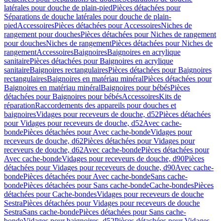
latérales pour douche de plain-pied
Pièces détachées pour
Séparations de douche latérales pour douche de plain-
pied
Accessoires
Pièces détachées pour Accessoires
Niches de
rangement pour douches
Pièces détachées pour Niches de rangement
pour douches
Niches de rangement
Pièces détachées pour Niches de
rangement
Accessoires
Baignoires
Baignoires en acrylique
sanitaire
Pièces détachées pour Baignoires en acrylique
sanitaire
Baignoires rectangulaires
Pièces détachées pour Baignoires
rectangulaires
Baignoires en matériau minéral
Pièces détachées pour
Baignoires en matériau minéral
Baignoires pour bébés
Pièces
détachées pour Baignoires pour bébés
Accessoires
Kits de
réparation
Raccordements des appareils pour douches et
baignoires
Vidages pour receveurs de douche, d52
Pièces détachées
pour Vidages pour receveurs de douche, d52
Avec cache-
bonde
Pièces détachées pour Avec cache-bonde
Vidages pour
receveurs de douche, d62
Pièces détachées pour Vidages pour
receveurs de douche, d62
Avec cache-bonde
Pièces détachées pour
Avec cache-bonde
Vidages pour receveurs de douche, d90
Pièces
détachées pour Vidages pour receveurs de douche, d90
Avec cache-
bonde
Pièces détachées pour Avec cache-bonde
Sans cache-
bonde
Pièces détachées pour Sans cache-bonde
Cache-bondes
Pièces
détachées pour Cache-bondes
Vidages pour receveurs de douche
Sestra
Pièces détachées pour Vidages pour receveurs de douche
Sestra
Sans cache-bonde
Pièces détachées pour Sans cache-
bonde
Vidages pour baignoires, d52
Pièces détachées pour Vidages