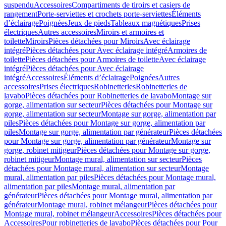
suspendu
Accessoires
Compartiments de tiroirs et casiers de
rangement
Porte-serviettes et crochets porte-serviettes
Éléments
d’éclairage
Poignées
Jeux de pieds
Tableaux magnétiques
Prises
électriques
Autres accessoires
Miroirs et armoires et
toilette
Miroirs
Pièces détachées pour Miroirs
Avec éclairage
intégré
Pièces détachées pour Avec éclairage intégré
Armoires de
toilette
Pièces détachées pour Armoires de toilette
Avec éclairage
intégré
Pièces détachées pour Avec éclairage
intégré
Accessoires
Éléments d’éclairage
Poignées
Autres
accessoires
Prises électriques
Robinetteries
Robinetteries de
lavabo
Pièces détachées pour Robinetteries de lavabo
Montage sur
gorge, alimentation sur secteur
Pièces détachées pour Montage sur
gorge, alimentation sur secteur
Montage sur gorge, alimentation par
piles
Pièces détachées pour Montage sur gorge, alimentation par
piles
Montage sur gorge, alimentation par générateur
Pièces détachées
pour Montage sur gorge, alimentation par générateur
Montage sur
gorge, robinet mitigeur
Pièces détachées pour Montage sur gorge,
robinet mitigeur
Montage mural, alimentation sur secteur
Pièces
détachées pour Montage mural, alimentation sur secteur
Montage
mural, alimentation par piles
Pièces détachées pour Montage mural,
alimentation par piles
Montage mural, alimentation par
générateur
Pièces détachées pour Montage mural, alimentation par
générateur
Montage mural, robinet mélangeur
Pièces détachées pour
Montage mural, robinet mélangeur
Accessoires
Pièces détachées pour
Accessoires
Pour robinetteries de lavabo
Pièces détachées pour Pour