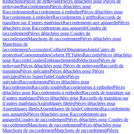
Réductions
Pièces de nettoyage
Pièces détachées pour Pièces de
nettoyage
Raccordements
Pièces détachées pour
Raccordements
Raccordements à emboîter
Pièces détachées pour
Raccordements à emboîter
Raccordements à griffes
Raccords de
transition sur d’autres matériaux
Raccordements aux appareils
Pièces
détachées pour Raccordements aux appareils
Coudes de
raccordement
Pièces détachées pour Coudes de
raccordement
Manchons de raccordement
Pièces détachées pour
Manchons de
raccordement
Accessoires
Colliers
Obturateurs
Joints
Capes de
protection
Consommables
Geberit PE
Tubes
Raccords
Pièces détachées
pour Raccords
Coudes
Embranchements
Réductions
Pièces de
nettoyage
Pièces détachées pour Pièces de nettoyage
Raccords de
transition
Pièces spéciales
Pièces détachées pour Pièces
spéciales
Pièces SuperTube
Coudes
Pièces
spéciales
Raccordements
Pièces détachées pour
Raccordements
Raccords soudés
Raccordements à emboîter
Pièces
détachées pour Raccordements à emboîter
Raccords de transition sur
d’autres matériaux
Pièces détachées pour Raccords de transition sur
d’autres matériaux
Assemblages filetés
Pièces détachées pour
Assemblages filetés
Assemblages de bride
Collerettes
Raccordements
aux appareils
Pièces détachées pour Raccordements aux
appareils
Coudes de raccordement
Pièces détachées pour Coudes de
raccordement
Manchons de raccordement
Pièces détachées pour
Manchons de raccordement
Manchons de raccordement
Pièces