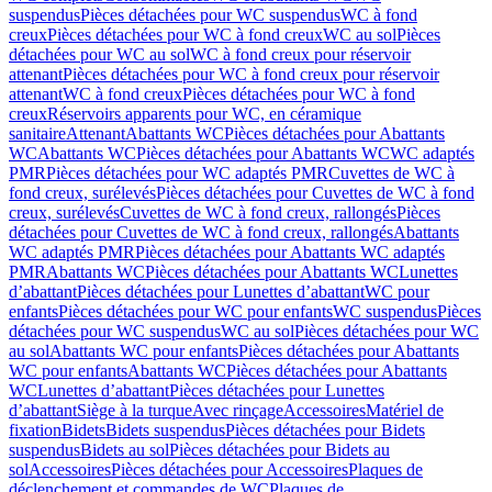
suspendus
Pièces détachées pour WC suspendus
WC à fond
creux
Pièces détachées pour WC à fond creux
WC au sol
Pièces
détachées pour WC au sol
WC à fond creux pour réservoir
attenant
Pièces détachées pour WC à fond creux pour réservoir
attenant
WC à fond creux
Pièces détachées pour WC à fond
creux
Réservoirs apparents pour WC, en céramique
sanitaire
Attenant
Abattants WC
Pièces détachées pour Abattants
WC
Abattants WC
Pièces détachées pour Abattants WC
WC adaptés
PMR
Pièces détachées pour WC adaptés PMR
Cuvettes de WC à
fond creux, surélevés
Pièces détachées pour Cuvettes de WC à fond
creux, surélevés
Cuvettes de WC à fond creux, rallongés
Pièces
détachées pour Cuvettes de WC à fond creux, rallongés
Abattants
WC adaptés PMR
Pièces détachées pour Abattants WC adaptés
PMR
Abattants WC
Pièces détachées pour Abattants WC
Lunettes
d’abattant
Pièces détachées pour Lunettes d’abattant
WC pour
enfants
Pièces détachées pour WC pour enfants
WC suspendus
Pièces
détachées pour WC suspendus
WC au sol
Pièces détachées pour WC
au sol
Abattants WC pour enfants
Pièces détachées pour Abattants
WC pour enfants
Abattants WC
Pièces détachées pour Abattants
WC
Lunettes d’abattant
Pièces détachées pour Lunettes
d’abattant
Siège à la turque
Avec rinçage
Accessoires
Matériel de
fixation
Bidets
Bidets suspendus
Pièces détachées pour Bidets
suspendus
Bidets au sol
Pièces détachées pour Bidets au
sol
Accessoires
Pièces détachées pour Accessoires
Plaques de
déclenchement et commandes de WC
Plaques de