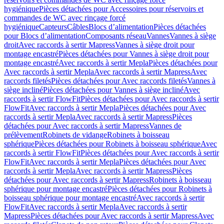
hygiénique
Pièces détachées pour Accessoires pour réservoirs et
commandes de WC avec rinçage forcé
hygiénique
Capteurs
Câbles
Blocs d’alimentation
Pièces détachées
pour Blocs d’alimentation
Composants réseau
Vannes
Vannes à siège
droit
Avec raccords à sertir Mapress
Vannes à siège droit pour
montage encastré
Pièces détachées pour Vannes à siège droit pour
montage encastré
Avec raccords à sertir Mepla
Pièces détachées pour
Avec raccords à sertir Mepla
Avec raccords à sertir Mapress
Avec
raccords filetés
Pièces détachées pour Avec raccords filetés
Vannes à
siège incliné
Pièces détachées pour Vannes à siège incliné
Avec
raccords à sertir FlowFit
Pièces détachées pour Avec raccords à sertir
FlowFit
Avec raccords à sertir Mepla
Pièces détachées pour Avec
raccords à sertir Mepla
Avec raccords à sertir Mapress
Pièces
détachées pour Avec raccords à sertir Mapress
Vannes de
prélèvement
Robinets de vidange
Robinets à boisseau
sphérique
Pièces détachées pour Robinets à boisseau sphérique
Avec
raccords à sertir FlowFit
Pièces détachées pour Avec raccords à sertir
FlowFit
Avec raccords à sertir Mepla
Pièces détachées pour Avec
raccords à sertir Mepla
Avec raccords à sertir Mapress
Pièces
détachées pour Avec raccords à sertir Mapress
Robinets à boisseau
sphérique pour montage encastré
Pièces détachées pour Robinets à
boisseau sphérique pour montage encastré
Avec raccords à sertir
FlowFit
Avec raccords à sertir Mepla
Avec raccords à sertir
Mapress
Pièces détachées pour Avec raccords à sertir Mapress
Avec