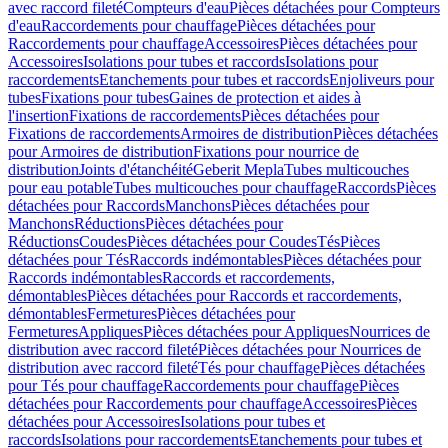
avec raccord fileté
Compteurs d'eau
Pièces détachées pour Compteurs
d'eau
Raccordements pour chauffage
Pièces détachées pour
Raccordements pour chauffage
Accessoires
Pièces détachées pour
Accessoires
Isolations pour tubes et raccords
Isolations pour
raccordements
Etanchements pour tubes et raccords
Enjoliveurs pour
tubes
Fixations pour tubes
Gaines de protection et aides à
l'insertion
Fixations de raccordements
Pièces détachées pour
Fixations de raccordements
Armoires de distribution
Pièces détachées
pour Armoires de distribution
Fixations pour nourrice de
distribution
Joints d'étanchéité
Geberit Mepla
Tubes multicouches
pour eau potable
Tubes multicouches pour chauffage
Raccords
Pièces
détachées pour Raccords
Manchons
Pièces détachées pour
Manchons
Réductions
Pièces détachées pour
Réductions
Coudes
Pièces détachées pour Coudes
Tés
Pièces
détachées pour Tés
Raccords indémontables
Pièces détachées pour
Raccords indémontables
Raccords et raccordements,
démontables
Pièces détachées pour Raccords et raccordements,
démontables
Fermetures
Pièces détachées pour
Fermetures
Appliques
Pièces détachées pour Appliques
Nourrices de
distribution avec raccord fileté
Pièces détachées pour Nourrices de
distribution avec raccord fileté
Tés pour chauffage
Pièces détachées
pour Tés pour chauffage
Raccordements pour chauffage
Pièces
détachées pour Raccordements pour chauffage
Accessoires
Pièces
détachées pour Accessoires
Isolations pour tubes et
raccords
Isolations pour raccordements
Etanchements pour tubes et