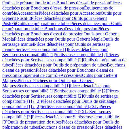
Outils de préparation de tubes
Bouchons d’essai de pression
Pièces
détachées pour Bouchons d’essai de pression
Équipements de
contrôle
Accessoires
Pièces détachées pour Accessoires
Outils pour
Geberit PushFit
Pièces détachées pour Outils pour Geberit
PushFit
Outils de préparation de tubes
Pièces détachées pour Outils
de préparation de tubes
Bouchons d'essai de pression
Pièces
détachées pour Bouchons d'essai de pression
Outils pour Geberit
Mepla
Pièces détachées pour Outils pour Geberit Mepla
Outils de
sertissage manuel
Pièces détachées pour Outils de sertissage
manuel
Sertisseuses compatibilité [1]
Pièces détachées pour
Sertisseuses compatibilité [1]
Sertisseuses compatibilité [2]
Pièces
détachées pour Sertisseuses compatibilité [2]
Outils de préparation de
tubes
Pièces détachées pour Outils de préparation de tubes
Bouchons
d'essai de pression
Pièces détachées pour Bouchons d'essai de
pression
Équipement de contrôle
Accessoires
Outils pour Geberit
Mapress
Pièces détachées pour Outils pour Geberit
Mapress
Sertisseuses compatibilité [1]
Pièces détachées pour
Sertisseuses compatibilité [1]
Sertisseuses compatibilité [2]
Pièces
détachées pour Sertisseuses compatibilité [2]
Outils de sertissage
compatibilité [1] / [2]
Pièces détachées pour Outils de sertissage
compatibilité [1] / [2]
Sertisseuses compatibilité [2XL]
Pièces
détachées pour Sertisseuses compatibilité [2XL]
Sertisseuses
compatibilité [3]
Pièces détachées pour Sertisseuses compatibilité
[3]
Outils de préparation de tubes
Pièces détachées pour Outils de
préparation de tubes
Bouchons d'essai de pression
Pièces détachées