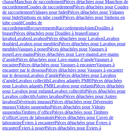
chasse
Manchon de raccordement
Pièces détachées pour Manchon de
raccordement
Coudes de raccordement
Pièces détachées pour Coudes
de raccordement
Vidages pour bidet
Pièces détachées pour Vidages
pour bidet
Siphons en tube coudé
Pièces détachées pour Siphons en
tube coudé
Coudes de
raccordement
Recouvrements
Raccordements
Joints
Douilles à
braser
Pièces détachées pour Douilles à braser
Espace
lavabo
Lavabos
Lavabos
Pièces détachées pour Lavabos
Lavabos
doubles
Lavabos pour meubles
Pièces détachées pour Lavabos pour
meubles
Vasques à poser
Pièces détachées pour Vasques à
poser
Lave-mains
Pièces détachées pour Lave-mains
Lave-mains
d’angle
Pièces détachées pour Lave-mains d’angle
Vasques à
encastrer
Pièces détachées pour Vasques à encastrer
Vasques à
encastrer par le dessous
Pièces détachées pour Vasques à encastrer
par le dessous
Lavabos d’angle
Pièces détachées pour Lavabos
d’angle
Lavabos collectifs
Lavabos adaptés PMR
Pièces détachées
pour Lavabos adaptés PMR
Lavabos pour enfants
Pièces détachées
pour Lavabos pour enfants
Lavabos collectifs
Pièces détachées pour
Lavabos collectifs
Autres lavabos
Pièces détachées pour Autres
lavabos
Déversoirs muraux
Pièces détachées pour Déversoirs
muraux
Vidoirs suspendus
Pièces détachées pour Vidoirs
suspendus
Timbres dʼoffice
Pièces détachées pour Timbres
dʼoffice
Cuves de laboratoire
Pièces détachées pour Cuves de
laboratoire
Éviers à encastrer
Pièces détachées pour Éviers à
encastrer
Éviers à poser
Pièces détachées pour Éviers à