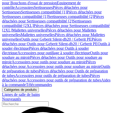
pour Bouchons d'essai de pression
Equipement de
contrôle
Accessoires
Sertisseuses
Pièces détachées pour
Sertisseuses
Sertisseuses compatibilité [1]
Pièces détachées pour
Sertisseuses compatibilité [1]
Sertisseuses compatibilité [2]
Pièces
détachées pour Sertisseuses compatibilité [2]
Sertisseuses
compatibilité [2XL]
Pièces détachées pour Sertisseuses compatibilité
[2XL]
Mallettes universelles
Pièces détachées pour Mallettes
universelles
Mallettes universelles
Pièces détachées pour Mallettes
universelles
Outils pour Geberit Silent-db20 / Geberit PE
Pièces
détachées pour Outils pour Geberit Silent-db20 / Geberit PE
Outils à
souder électrique
Pièces détachées pour Outils à souder
électrique
Accessoires pour outillage à souder électrique
Outils pour
soudure au miroir
Pièces détachées pour Outils pour soudure au
miroir
Accessoires pour outils pour soudure au miroir
Pièces
détachées pour Accessoires pour outils pour soudure au miroir
Outils
de préparation de tubes
Pièces détachées pour Outils de préparation
de tubes
Accessoires pour outils de préparation de tubes
Pièces
détachées pour Accessoires pour outils de préparation de tubes
Aides
à la commande
Télécommandes
Catégories de produits
Lignes de salle de bains
Nouveautés