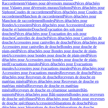
Raccordements
Vidages pour déversoirs muraux
Pièces détachées
pour Vidages pour déversoirs muraux
Siphons
Pièces détachées pour
Siphons
Coudes de raccordement
Pièces détachées pour Coudes de
raccordement
Manchon de raccordement
Pièces détachées pour
Manchon de raccordement
Bondes
Pièces détachées pour
Bondes
Accessoires
Pièces détachées pour Accessoires
Espace
douche et baignoire
Douches
Évacuation des sols pour
douches
Pièces détachées pour Évacuation des sols pour
douches
Canivelles de douche
Pièces détachées pour Canivelles de
douche
Accessoires pour canivelles de douche
Pièces détachées pour
Accessoires pour canivelles de douche
Bondes pour douche de
plain-pied
Pièces détachées pour Bondes pour douche de plain-
pied
Accessoires pour bondes pour douche de plain-pied
Pièces
détachées pour Accessoires pour bondes pour douche de plain-
pied
Evacuations murales
Pièces détachées pour Evacuations
murales
Accessoires pour évacuations murales
Pièces détachées pour
Accessoires pour évacuations murales
Receveurs de douche
Pièces
détachées pour Receveurs de douche
Receveurs de douche en
matériau minéral
Pièces détachées pour Receveurs de douche en
matériau minéral
Receveurs de douche en matériau
minéral
Receveurs de douche en céramique sanitaire
Bâti-
supports
Pièces détachées pour Bâti-supports
Bondes pour receveurs
de douche spécifiques
Pièces détachées pour Bondes pour receveurs
de douche spécifiques
Accessoires
Séparations de douche
Pièces
détachées pour Séparations de douche
Séparations de douche