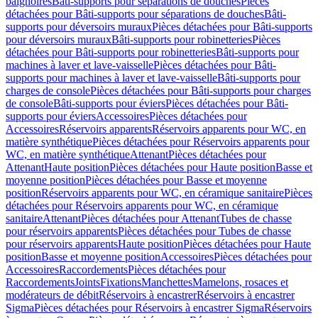
baignoires
Bâti-supports pour séparations de douches
Pièces
détachées pour Bâti-supports pour séparations de douches
Bâti-
supports pour déversoirs muraux
Pièces détachées pour Bâti-supports
pour déversoirs muraux
Bâti-supports pour robinetteries
Pièces
détachées pour Bâti-supports pour robinetteries
Bâti-supports pour
machines à laver et lave-vaisselle
Pièces détachées pour Bâti-
supports pour machines à laver et lave-vaisselle
Bâti-supports pour
charges de console
Pièces détachées pour Bâti-supports pour charges
de console
Bâti-supports pour éviers
Pièces détachées pour Bâti-
supports pour éviers
Accessoires
Pièces détachées pour
Accessoires
Réservoirs apparents
Réservoirs apparents pour WC, en
matière synthétique
Pièces détachées pour Réservoirs apparents pour
WC, en matière synthétique
Attenant
Pièces détachées pour
Attenant
Haute position
Pièces détachées pour Haute position
Basse et
moyenne position
Pièces détachées pour Basse et moyenne
position
Réservoirs apparents pour WC, en céramique sanitaire
Pièces
détachées pour Réservoirs apparents pour WC, en céramique
sanitaire
Attenant
Pièces détachées pour Attenant
Tubes de chasse
pour réservoirs apparents
Pièces détachées pour Tubes de chasse
pour réservoirs apparents
Haute position
Pièces détachées pour Haute
position
Basse et moyenne position
Accessoires
Pièces détachées pour
Accessoires
Raccordements
Pièces détachées pour
Raccordements
Joints
Fixations
Manchettes
Mamelons, rosaces et
modérateurs de débit
Réservoirs à encastrer
Réservoirs à encastrer
Sigma
Pièces détachées pour Réservoirs à encastrer Sigma
Réservoirs